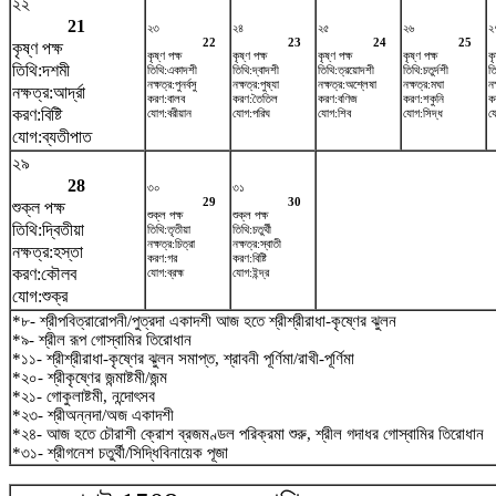
২২
21
২৩
২৪
২৫
২৬
২
22
23
24
25
কৃষ্ণ পক্ষ
কৃষ্ণ পক্ষ
কৃষ্ণ পক্ষ
কৃষ্ণ পক্ষ
কৃষ্ণ পক্ষ
কৃ
তিথি:দশমী
তিথি:একাদশী
তিথি:দ্বাদশী
তিথি:ত্রয়োদশী
তিথি:চতুর্দশী
ত
নক্ষত্র:পুনর্বসু
নক্ষত্র:পুষ্যা
নক্ষত্র:অশ্লেষা
নক্ষত্র:মঘা
নক
নক্ষত্র:আর্দ্রা
করণ:বালব
করণ:তৈতিল
করণ:বণিজ
করণ:শকুনি
ক
করণ:বিষ্টি
যোগ:বরীয়ান
যোগ:পরিঘ
যোগ:শিব
যোগ:সিদ্ধ
য
যোগ:ব্যতীপাত
২৯
28
৩০
৩১
29
30
শুক্ল পক্ষ
শুক্ল পক্ষ
শুক্ল পক্ষ
তিথি:দ্বিতীয়া
তিথি:তৃতীয়া
তিথি:চতুর্থী
নক্ষত্র:চিত্রা
নক্ষত্র:স্বাতী
নক্ষত্র:হস্তা
করণ:গর
করণ:বিষ্টি
করণ:কৌলব
যোগ:ব্রহ্ম
যোগ:ইন্দ্র
যোগ:শুক্র
*৮- শ্রীপবিত্রারোপনী/পুত্রদা একাদশী আজ হতে শ্রীশ্রীরাধা-কৃষ্ণের ঝুলন
*৯- শ্রীল রূপ গোস্বামির তিরোধান
*১১- শ্রীশ্রীরাধা-কৃষ্ণের ঝুলন সমাপ্ত, শ্রাবনী পূর্ণিমা/রাখী-পূর্ণিমা
*২০- শ্রীকৃষ্ণের জন্মাষ্টমী/জন্ম
*২১- গোকুলাষ্টমী, নন্দোৎসব
*২৩- শ্রীঅন্নদা/অজ একাদশী
*২৪- আজ হতে চৌরাশী ক্রোশ ব্রজমণ্ডল পরিক্রমা শুরু, শ্রীল গদাধর গোস্বামির তিরোধান
*৩১- শ্রীগনেশ চতুর্থী/সিদ্ধিবিনায়েক পূজা