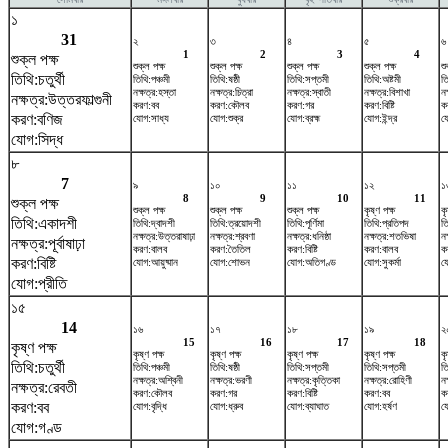
১
31
২
৩
৪
৫
৬
1
2
3
4
শুক্ল পক্ষ
শুক্ল পক্ষ
শুক্ল পক্ষ
শুক্ল পক্ষ
শুক্ল পক্ষ
শু
তিথি:চতুর্থী
তিথি:পঞ্চমী
তিথি:ষষ্ঠী
তিথি:সপ্তমী
তিথি:অষ্টমী
ত
নক্ষত্র:হস্তা
নক্ষত্র:চিত্রা
নক্ষত্র:স্বাতী
নক্ষত্র:বিশাখা
নক
নক্ষত্র:উত্তরফাল্গুনী
করণ:বব
করণ:কৌলব
করণ:গর
করণ:বিষ্টি
ক
করণ:বণিজ
যোগ:সাধ্য
যোগ:শুক্র
যোগ:ব্রহ্ম
যোগ:ইন্দ্র
য
যোগ:সিদ্ধ
৮
7
৯
১০
১১
১২
১
8
9
10
11
শুক্ল পক্ষ
শুক্ল পক্ষ
শুক্ল পক্ষ
শুক্ল পক্ষ
কৃষ্ণ পক্ষ
কৃ
তিথি:একাদশী
তিথি:দ্বাদশী
তিথি:ত্রয়োদশী
তিথি:পূর্ণিমা
তিথি:প্রতিপদ
তি
নক্ষত্র:উত্তরাষাঢ়া
নক্ষত্র:শ্রবণা
নক্ষত্র:ধনিষ্ঠা
নক্ষত্র:শতভিষ‌া
নক
নক্ষত্র:পূর্বাষাঢ়া
করণ:বালব
করণ:তৈতিল
করণ:বিষ্টি
করণ:বালব
ক
করণ:বিষ্টি
যোগ:আয়ুষ্মান
যোগ:শোভন
যোগ:অতিগণ্ড
যোগ:সুকর্মা
য
যোগ:প্রীতি
১৫
14
১৬
১৭
১৮
১৯
২
15
16
17
18
কৃষ্ণ পক্ষ
কৃষ্ণ পক্ষ
কৃষ্ণ পক্ষ
কৃষ্ণ পক্ষ
কৃষ্ণ পক্ষ
কৃ
তিথি:চতুর্থী
তিথি:পঞ্চমী
তিথি:ষষ্ঠী
তিথি:সপ্তমী
তিথি:সপ্তমী
তি
নক্ষত্র:অশ্বিনী
নক্ষত্র:ভরণী
নক্ষত্র:কৃত্তিকা
নক্ষত্র:রোহিণী
নক
নক্ষত্র:রেবতী
করণ:কৌলব
করণ:গর
করণ:বিষ্টি
করণ:বব
ক
করণ:বব
যোগ:বৃদ্ধি
যোগ:ধ্রুব
যোগ:ব্যাঘাত
যোগ:হর্ষণ
য
যোগ:গণ্ড