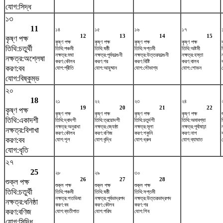
যোগ:সিদ্ধ
১৩
11
১৪
১৫
১৬
১৭
12
13
14
15
কৃষ্ণ পক্ষ
কৃষ্ণ পক্ষ
কৃষ্ণ পক্ষ
কৃষ্ণ পক্ষ
কৃষ্ণ পক্ষ
তিথি:চতুর্থী
তিথি:পঞ্চমী
তিথি:ষষ্ঠী
তিথি:সপ্তমী
তিথি:অষ্টমী
নক্ষত্র:মঘা
নক্ষত্র:পূর্বফাল্গুনী
নক্ষত্র:উত্তরফাল্গুনী
নক্ষত্র:হস্তা
নক্ষত্র:অশ্লেষা
করণ:কৌলব
করণ:গর
করণ:বিষ্টি
করণ:বালব
করণ:বব
যোগ:প্রীতি
যোগ:আয়ুষ্মান
যোগ:সৌভাগ্য
যোগ:শোভন
যোগ:বিষ্কুম্ভ
২০
18
২১
২২
২৩
২৪
19
20
21
22
কৃষ্ণ পক্ষ
কৃষ্ণ পক্ষ
কৃষ্ণ পক্ষ
কৃষ্ণ পক্ষ
কৃষ্ণ পক্ষ
তিথি:একাদশী
তিথি:দ্বাদশী
তিথি:ত্রয়োদশী
তিথি:চতুর্দশী
তিথি:অমাবশ্যা
নক্ষত্র:অনুরাধা
নক্ষত্র:জ্যেষ্ঠা
নক্ষত্র:মূলা
নক্ষত্র:পূর্বাষাঢ়া
নক্ষত্র:বিশাখা
করণ:কৌলব
করণ:বণিজ
করণ:শকুনি
করণ:নাগ
করণ:বব
যোগ:শূল
যোগ:বৃদ্ধি
যোগ:ধ্রুব
যোগ:ব্যাঘাত
যোগ:ধৃতি
২৭
25
২৮
২৯
৩০
26
27
28
শুক্ল পক্ষ
শুক্ল পক্ষ
শুক্ল পক্ষ
শুক্ল পক্ষ
তিথি:চতুর্থী
তিথি:পঞ্চমী
তিথি:ষষ্ঠী
তিথি:সপ্তমী
নক্ষত্র:শতভিষ‌া
নক্ষত্র:পূর্বভাদ্রপদ
নক্ষত্র:উত্তরভাদ্রপদ
নক্ষত্র:ধনিষ্ঠা
করণ:বব
করণ:কৌলব
করণ:গর
করণ:বণিজ
যোগ:ব্যতীপাত
যোগ:পরিঘ
যোগ:শিব
যোগ:সিদ্ধি