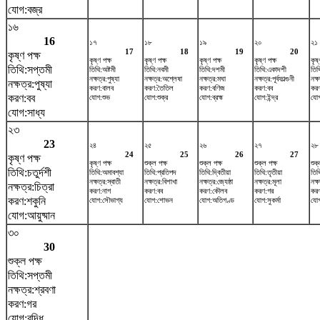
যোগ:বজ্র
১৬
16
১৭
১৮
১৯
২০
২১
17
18
19
20
কৃষ্ণ পক্ষ
কৃষ্ণ পক্ষ
কৃষ্ণ পক্ষ
কৃষ্ণ পক্ষ
কৃষ্ণ পক্ষ
কৃষ্
তিথি:সপ্তমী
তিথি:অষ্টমী
তিথি:নবমী
তিথি:দশমী
তিথি:একাদশী
তিথ
নক্ষত্র:পুষ্যা
নক্ষত্র:অশ্লেষা
নক্ষত্র:মঘা
নক্ষত্র:পূর্বফাল্গুনী
নক্
নক্ষত্র:পুষ্যা
করণ:বালব
করণ:তৈতিল
করণ:বণিজ
করণ:বব
কর
করণ:বব
যোগ:শুভ
যোগ:শুক্র
যোগ:ব্রহ্ম
যোগ:ইন্দ্র
যোগ
যোগ:সাধ্য
২৩
23
২৪
২৫
২৬
২৭
২৮
24
25
26
27
কৃষ্ণ পক্ষ
কৃষ্ণ পক্ষ
শুক্ল পক্ষ
শুক্ল পক্ষ
শুক্ল পক্ষ
শুক্
তিথি:চতুর্দশী
তিথি:অমাবশ্যা
তিথি:প্রতিপদ
তিথি:দ্বিতীয়া
তিথি:তৃতীয়া
তিথ
নক্ষত্র:স্বাতী
নক্ষত্র:বিশাখা
নক্ষত্র:জ্যেষ্ঠা
নক্ষত্র:মূলা
নক্ষ
নক্ষত্র:চিত্রা
করণ:নাগ
করণ:বব
করণ:কৌলব
করণ:গর
করণ
করণ:শকুনি
যোগ:সৌভাগ্য
যোগ:শোভন
যোগ:অতিগণ্ড
যোগ:সুকর্মা
যোগ
যোগ:আয়ুষ্মান
৩০
30
শুক্ল পক্ষ
তিথি:সপ্তমী
নক্ষত্র:শ্রবণা
করণ:গর
যোগ:বৃদ্ধি