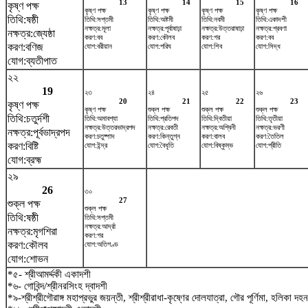
13
14
15
16
কৃষ্ণ পক্ষ
কৃষ্ণ পক্ষ
কৃষ্ণ পক্ষ
কৃষ্ণ পক্ষ
কৃষ্ণ পক্ষ
তিথি:ষষ্ঠী
তিথি:সপ্তমী
তিথি:অষ্টমী
তিথি:নবমী
তিথি:একাদশী
নক্ষত্র:মূলা
নক্ষত্র:পূর্বাষাঢ়া
নক্ষত্র:উত্তরাষাঢ়া
নক্ষত্র:শ্রবণা
নক্ষত্র:জ্যেষ্ঠা
করণ:বব
করণ:কৌলব
করণ:গর
করণ:বব
করণ:বণিজ
যোগ:বরীয়ান
যোগ:পরিঘ
যোগ:শিব
যোগ:সিদ্ধ
যোগ:ব্যতীপাত
২২
19
২৩
২৪
২৫
২৬
20
21
22
23
কৃষ্ণ পক্ষ
কৃষ্ণ পক্ষ
শুক্ল পক্ষ
শুক্ল পক্ষ
শুক্ল পক্ষ
তিথি:চতুর্দশী
তিথি:অমাবশ্যা
তিথি:প্রতিপদ
তিথি:দ্বিতীয়া
তিথি:তৃতীয়া
নক্ষত্র:উত্তরভাদ্রপদ
নক্ষত্র:রেবতী
নক্ষত্র:অশ্বিনী
নক্ষত্র:ভরণী
নক্ষত্র:পূর্বভাদ্রপদ
করণ:চতুষ্পাদ
করণ:কিন্তুগ্ন
করণ:বালব
করণ:তৈতিল
করণ:বিষ্টি
যোগ:ইন্দ্র
যোগ:বৈধৃতি
যোগ:বিষ্কুম্ভ
যোগ:প্রীতি
যোগ:ব্রহ্ম
২৯
26
৩০
27
শুক্ল পক্ষ
শুক্ল পক্ষ
তিথি:ষষ্ঠী
তিথি:সপ্তমী
নক্ষত্র:আর্দ্রা
নক্ষত্র:মৃগশিরা
করণ:গর
করণ:কৌলব
যোগ:অতিগণ্ড
যোগ:শোভন
*৫- শ্রীআমর্দ্দকী একাদশী
*৬- গোবিন্দ/শ্রীনরসিংহ দ্বাদশী
*৯-শ্রীশ্রীগৌরাঙ্গ মহাপ্রভুর জয়ন্তী, শ্রীশ্রীরাধা-কৃষ্ণের দোলযাত্রা, গৌর পূর্ণিমা, হলিকা দহন