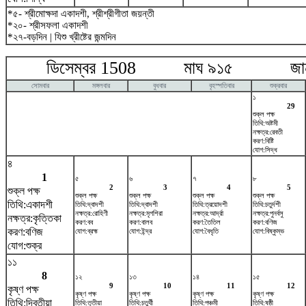
*৫- শ্রীমোক্ষদা একাদশী, শ্রীশ্রীগীতা জয়ন্তী
*২০- শ্রীসফলা একাদশী
*২৭-বড়দিন | যিশু খ্রীষ্টের জন্মদিন
ডিসেম্বর 1508 মাঘ ৯১৫ জানুয়
সোমবার
মঙ্গলবার
বুধবার
বৃহস্পতিবার
শুক্রবার
১
29
শুক্ল পক্ষ
তিথি:অষ্টমী
নক্ষত্র:রেবতী
করণ:বিষ্টি
যোগ:সিদ্ধ
৪
1
৫
৬
৭
৮
2
3
4
5
শুক্ল পক্ষ
শুক্ল পক্ষ
শুক্ল পক্ষ
শুক্ল পক্ষ
শুক্ল পক্ষ
তিথি:একাদশী
তিথি:দ্বাদশী
তিথি:দ্বাদশী
তিথি:ত্রয়োদশী
তিথি:চতুর্দশী
নক্ষত্র:রোহিণী
নক্ষত্র:মৃগশিরা
নক্ষত্র:আর্দ্রা
নক্ষত্র:পুনর্বসু
নক্ষত্র:কৃত্তিকা
করণ:বব
করণ:বালব
করণ:তৈতিল
করণ:বণিজ
করণ:বণিজ
যোগ:ব্রহ্ম
যোগ:ইন্দ্র
যোগ:বৈধৃতি
যোগ:বিষ্কুম্ভ
যোগ:শুক্র
১১
8
১২
১৩
১৪
১৫
9
10
11
12
কৃষ্ণ পক্ষ
কৃষ্ণ পক্ষ
কৃষ্ণ পক্ষ
কৃষ্ণ পক্ষ
কৃষ্ণ পক্ষ
তিথি:দ্বিতীয়া
তিথি:তৃতীয়া
তিথি:চতুর্থী
তিথি:পঞ্চমী
তিথি:ষষ্ঠী