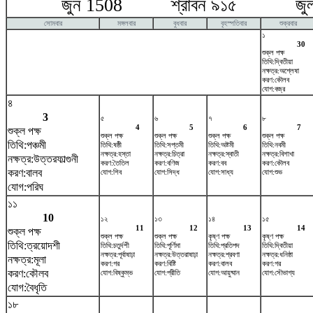
জুন 1508 শ্রাবন ৯১৫ জুলা
সোমবার
মঙ্গলবার
বুধবার
বৃহস্পতিবার
শুক্রবার
১
30
শুক্ল পক্ষ
তিথি:দ্বিতীয়া
নক্ষত্র:অশ্লেষা
করণ:কৌলব
যোগ:বজ্র
৪
3
৫
৬
৭
৮
4
5
6
7
শুক্ল পক্ষ
শুক্ল পক্ষ
শুক্ল পক্ষ
শুক্ল পক্ষ
শুক্ল পক্ষ
তিথি:পঞ্চমী
তিথি:ষষ্ঠী
তিথি:সপ্তমী
তিথি:অষ্টমী
তিথি:নবমী
নক্ষত্র:হস্তা
নক্ষত্র:চিত্রা
নক্ষত্র:স্বাতী
নক্ষত্র:বিশাখা
নক্ষত্র:উত্তরফাল্গুনী
করণ:তৈতিল
করণ:বণিজ
করণ:বব
করণ:কৌলব
করণ:বালব
যোগ:শিব
যোগ:সিদ্ধ
যোগ:সাধ্য
যোগ:শুভ
যোগ:পরিঘ
১১
10
১২
১৩
১৪
১৫
11
12
13
14
শুক্ল পক্ষ
শুক্ল পক্ষ
শুক্ল পক্ষ
কৃষ্ণ পক্ষ
কৃষ্ণ পক্ষ
তিথি:ত্রয়োদশী
তিথি:চতুর্দশী
তিথি:পূর্ণিমা
তিথি:প্রতিপদ
তিথি:দ্বিতীয়া
নক্ষত্র:পূর্বাষাঢ়া
নক্ষত্র:উত্তরাষাঢ়া
নক্ষত্র:শ্রবণা
নক্ষত্র:ধনিষ্ঠা
নক্ষত্র:মূলা
করণ:গর
করণ:বিষ্টি
করণ:বালব
করণ:গর
করণ:কৌলব
যোগ:বিষ্কুম্ভ
যোগ:প্রীতি
যোগ:আয়ুষ্মান
যোগ:সৌভাগ্য
যোগ:বৈধৃতি
১৮