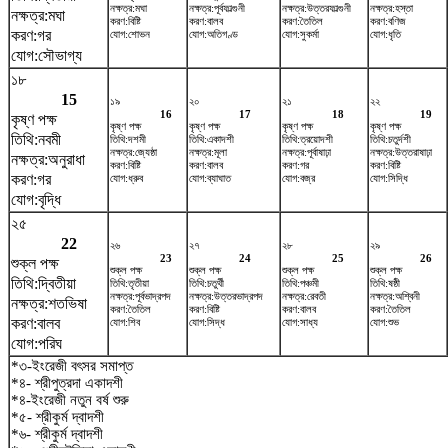
নক্ষত্র:মঘা
নক্ষত্র:পূর্বফাল্গুনী
নক্ষত্র:উত্তরফাল্গুনী
নক্ষত্র:হস্তা
নক্ষত্র:মঘা
করণ:বিষ্টি
করণ:বালব
করণ:তৈতিল
করণ:বণিজ
করণ:গর
যোগ:শোভন
যোগ:অতিগণ্ড
যোগ:সুকর্মা
যোগ:ধৃতি
যোগ:সৌভাগ্য
১৮
15
১৯
২০
২১
২২
16
17
18
19
কৃষ্ণ পক্ষ
কৃষ্ণ পক্ষ
কৃষ্ণ পক্ষ
কৃষ্ণ পক্ষ
কৃষ্ণ পক্ষ
তিথি:নবমী
তিথি:দশমী
তিথি:একাদশী
তিথি:ত্রয়োদশী
তিথি:চতুর্দশী
নক্ষত্র:জ্যেষ্ঠা
নক্ষত্র:মূলা
নক্ষত্র:পূর্বাষাঢ়া
নক্ষত্র:উত্তরাষাঢ়া
নক্ষত্র:অনুরাধা
করণ:বিষ্টি
করণ:বালব
করণ:গর
করণ:বিষ্টি
করণ:গর
যোগ:ধ্রুব
যোগ:ব্যাঘাত
যোগ:বজ্র
যোগ:সিদ্ধি
যোগ:বৃদ্ধি
২৫
22
২৬
২৭
২৮
২৯
23
24
25
26
শুক্ল পক্ষ
শুক্ল পক্ষ
শুক্ল পক্ষ
শুক্ল পক্ষ
শুক্ল পক্ষ
তিথি:দ্বিতীয়া
তিথি:তৃতীয়া
তিথি:চতুর্থী
তিথি:পঞ্চমী
তিথি:ষষ্ঠী
নক্ষত্র:পূর্বভাদ্রপদ
নক্ষত্র:উত্তরভাদ্রপদ
নক্ষত্র:রেবতী
নক্ষত্র:অশ্বিনী
নক্ষত্র:শতভিষ‌া
করণ:তৈতিল
করণ:বিষ্টি
করণ:বালব
করণ:তৈতিল
করণ:বালব
যোগ:শিব
যোগ:সিদ্ধ
যোগ:সাধ্য
যোগ:শুভ
যোগ:পরিঘ
*৩-ইংরেজী বৎসর সমাপ্ত
*৪- শ্রীপুত্রদা একাদশী
*৪-ইংরেজী নতুন বর্ষ শুরু
*৫- শ্রীকুর্ম দ্বাদশী
*৬- শ্রীকুর্ম দ্বাদশী