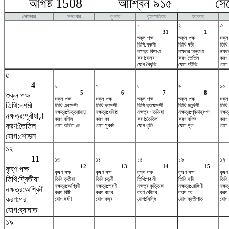
আগষ্ট 1508 আশ্বিন ৯১৫ সেপ্টে
সোমবার
মঙ্গলবার
বুধবার
বৃহস্পতিবার
শুক্রবার
১
২
৩
31
1
শুক্ল পক্ষ
শুক্ল পক্ষ
শুক্ল
তিথি:পঞ্চমী
তিথি:ষষ্ঠী
তিথি:
নক্ষত্র:বিশাখা
নক্ষত্র:অনুরাধা
নক্ষত্
করণ:বালব
করণ:তৈতিল
করণ:ব
যোগ:বৈধৃতি
যোগ:প্রীতি
যোগ:
৫
4
৬
৭
৮
৯
১০
5
6
7
8
শুক্ল পক্ষ
শুক্ল পক্ষ
শুক্ল পক্ষ
শুক্ল পক্ষ
শুক্ল পক্ষ
শুক্ল
তিথি:দশমী
তিথি:একাদশী
তিথি:দ্বাদশী
তিথি:ত্রয়োদশী
তিথি:চতুর্দশী
তিথি:প
নক্ষত্র:উত্তরাষাঢ়া
নক্ষত্র:ধনিষ্ঠা
নক্ষত্র:শতভিষ‌া
নক্ষত্র:পূর্বভাদ্রপদ
নক্ষ
নক্ষত্র:পূর্বাষাঢ়া
করণ:বণিজ
করণ:বব
করণ:তৈতিল
করণ:বণিজ
করণ:
করণ:তৈতিল
যোগ:অতিগণ্ড
যোগ:সুকর্মা
যোগ:ধৃতি
যোগ:শূল
যোগ:ব
যোগ:শোভন
১২
11
১৩
১৪
১৫
১৬
১৭
12
13
14
15
কৃষ্ণ পক্ষ
কৃষ্ণ পক্ষ
কৃষ্ণ পক্ষ
কৃষ্ণ পক্ষ
কৃষ্ণ পক্ষ
কৃষ্ণ
তিথি:দ্বিতীয়া
তিথি:তৃতীয়া
তিথি:চতুর্থী
তিথি:পঞ্চমী
তিথি:ষষ্ঠী
তিথি
নক্ষত্র:অশ্বিনী
নক্ষত্র:ভরণী
নক্ষত্র:কৃত্তিকা
নক্ষত্র:রোহিণী
নক্ষত
নক্ষত্র:অশ্বিনী
করণ:বিষ্টি
করণ:বালব
করণ:কৌলব
করণ:গর
করণ:ব
করণ:গর
যোগ:হর্ষণ
যোগ:বজ্র
যোগ:সিদ্ধি
যোগ:ব্যতীপাত
যোগ:
যোগ:ব্যাঘাত
১৯