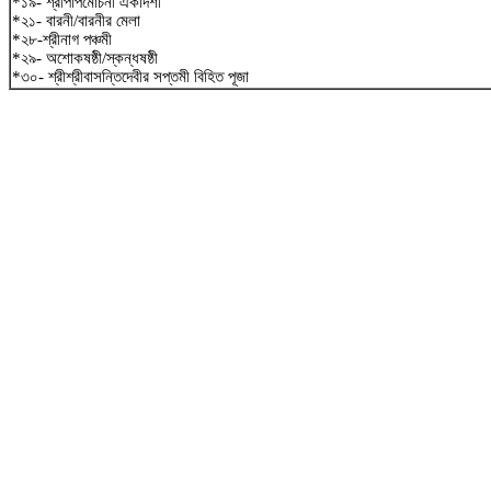
*১৯- শ্রীপাপমোচনী একাদশী
*২১- বারনী/বারনীর মেলা
*২৮-শ্রীনাগ পঞ্চমী
*২৯- অশোকষষ্ঠী/স্কন্ধষষ্ঠী
*৩০- শ্রীশ্রীবাসন্তিদেবীর সপ্তমী বিহিত পূজা