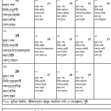
১৬
১৭
১৮
১৯
13
14
15
16
শুক্ল পক্ষ
শুক্ল পক্ষ
কৃষ্ণ পক্ষ
কৃষ্ণ পক্ষ
কৃষ্ণ পক্ষ
তিথি:চতুর্দশী
তিথি:পূর্ণিমা
তিথি:প্রতিপদ
তিথি:দ্বিতীয়া
তিথি:চতুর্থী
নক্ষত্র:মূলা
নক্ষত্র:পূর্বাষাঢ়া
নক্ষত্র:উত্তরাষাঢ়া
নক্ষত্র:ধনিষ্ঠা
নক্ষত্র:জ্যেষ্ঠা
করণ:বব
করণ:কৌলব
করণ:গর
করণ:বব
করণ:বণিজ
যোগ:ব্রহ্ম
যোগ:ইন্দ্র
যোগ:বৈধৃতি
যোগ:বিষ্কুম্ভ
যোগ:শুক্র
২২
19
২৩
২৪
২৫
২৬
20
21
22
23
কৃষ্ণ পক্ষ
কৃষ্ণ পক্ষ
কৃষ্ণ পক্ষ
কৃষ্ণ পক্ষ
কৃষ্ণ পক্ষ
তিথি:সপ্তমী
তিথি:অষ্টমী
তিথি:নবমী
তিথি:দশমী
তিথি:দশমী
নক্ষত্র:উত্তরভাদ্রপদ
নক্ষত্র:রেবতী
নক্ষত্র:অশ্বিনী
নক্ষত্র:ভরণী
নক্ষত্র:উত্তরভাদ্রপদ
করণ:বালব
করণ:তৈতিল
করণ:বণিজ
করণ:বিষ্টি
করণ:বিষ্টি
যোগ:অতিগণ্ড
যোগ:সুকর্মা
যোগ:ধৃতি
যোগ:শূল
যোগ:শোভন
২৯
26
৩০
৩১
৩২
27
28
29
কৃষ্ণ পক্ষ
কৃষ্ণ পক্ষ
কৃষ্ণ পক্ষ
শুক্ল পক্ষ
তিথি:ত্রয়োদশী
তিথি:চতুর্দশী
তিথি:অমাবশ্যা
তিথি:প্রতিপদ
নক্ষত্র:আর্দ্রা
নক্ষত্র:পুনর্বসু
নক্ষত্র:পুষ্যা
নক্ষত্র:মৃগশিরা
করণ:শকুনি
করণ:নাগ
করণ:বব
করণ:বণিজ
যোগ:ধ্রুব
যোগ:ব্যাঘাত
যোগ:হর্ষণ
যোগ:ধ্রুব
*৩২- গুন্ডিচা মার্জনা, শ্রীজগন্নাথ প্রভুর নবযৌবন দর্শন ও নেত্রোত্সব, পুরী