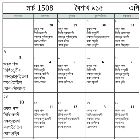
মার্চ 1508 বৈশাখ ৯১৫ এপ্রি
সোমবার
মঙ্গলবার
বুধবার
বৃহস্পতিবার
শুক্রবার
১
২
৩
৪
28
29
30
31
কৃষ্ণ পক্ষ
কৃষ্ণ পক্ষ
কৃষ্ণ পক্ষ
কৃষ্ণ পক্ষ
তিথি:দ্বাদশী
তিথি:ত্রয়োদশী
তিথি:চতুর্দশী
তিথি:অমাবশ্যা
নক্ষত্র:পূর্বভাদ্রপদ
নক্ষত্র:পূর্বভাদ্রপদ
নক্ষত্র:উত্তরভাদ্রপদ
নক্ষত্র:রেবতী
করণ:তৈতিল
করণ:বণিজ
করণ:শকুনি
করণ:নাগ
যোগ:ব্রহ্ম
যোগ:ইন্দ্র
যোগ:বৈধৃতি
যোগ:বিষ্কুম্ভ
৭
3
৮
৯
১০
১১
4
5
6
7
শুক্ল পক্ষ
শুক্ল পক্ষ
শুক্ল পক্ষ
শুক্ল পক্ষ
শুক্ল পক্ষ
তিথি:তৃতীয়া
তিথি:চতুর্থী
তিথি:পঞ্চমী
তিথি:ষষ্ঠী
তিথি:সপ্তমী
নক্ষত্র:রোহিণী
নক্ষত্র:মৃগশিরা
নক্ষত্র:আর্দ্রা
নক্ষত্র:পুনর্বসু
নক্ষত্র:কৃত্তিকা
করণ:বণিজ
করণ:বব
করণ:কৌলব
করণ:গর
করণ:তৈতিল
যোগ:শোভন
যোগ:অতিগণ্ড
যোগ:সুকর্মা
যোগ:ধৃতি
যোগ:সৌভাগ্য
১৪
10
১৫
১৬
১৭
১৮
11
12
13
14
শুক্ল পক্ষ
শুক্ল পক্ষ
শুক্ল পক্ষ
শুক্ল পক্ষ
শুক্ল পক্ষ
তিথি:দশমী
তিথি:একাদশী
তিথি:দ্বাদশী
তিথি:ত্রয়োদশী
তিথি:চতুর্দশী
নক্ষত্র:পূর্বফাল্গুনী
নক্ষত্র:উত্তরফাল্গুনী
নক্ষত্র:হস্তা
নক্ষত্র:চিত্রা
নক্ষত্র:মঘা
করণ:বণিজ
করণ:বব
করণ:কৌলব
করণ:গর
করণ:তৈতিল
যোগ:ধ্রুব
যোগ:ব্যাঘাত
যোগ:হর্ষণ
যোগ:বজ্র
যোগ:বৃদ্ধি