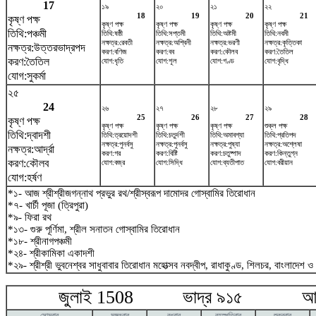
17
১৯
২০
২১
২২
18
19
20
21
কৃষ্ণ পক্ষ
কৃষ্ণ পক্ষ
কৃষ্ণ পক্ষ
কৃষ্ণ পক্ষ
কৃষ্ণ পক্ষ
তিথি:পঞ্চমী
তিথি:ষষ্ঠী
তিথি:সপ্তমী
তিথি:অষ্টমী
তিথি:নবমী
নক্ষত্র:রেবতী
নক্ষত্র:অশ্বিনী
নক্ষত্র:ভরণী
নক্ষত্র:কৃত্তিকা
নক্ষত্র:উত্তরভাদ্রপদ
করণ:বণিজ
করণ:বব
করণ:কৌলব
করণ:তৈতিল
করণ:তৈতিল
যোগ:ধৃতি
যোগ:শূল
যোগ:গণ্ড
যোগ:বৃদ্ধি
যোগ:সুকর্মা
২৫
24
২৬
২৭
২৮
২৯
25
26
27
28
কৃষ্ণ পক্ষ
কৃষ্ণ পক্ষ
কৃষ্ণ পক্ষ
কৃষ্ণ পক্ষ
শুক্ল পক্ষ
তিথি:দ্বাদশী
তিথি:ত্রয়োদশী
তিথি:চতুর্দশী
তিথি:অমাবশ্যা
তিথি:প্রতিপদ
নক্ষত্র:পুনর্বসু
নক্ষত্র:পুনর্বসু
নক্ষত্র:পুষ্যা
নক্ষত্র:অশ্লেষা
নক্ষত্র:আর্দ্রা
করণ:গর
করণ:বিষ্টি
করণ:চতুষ্পাদ
করণ:কিন্তুগ্ন
করণ:কৌলব
যোগ:বজ্র
যোগ:সিদ্ধি
যোগ:ব্যতীপাত
যোগ:বরীয়ান
যোগ:হর্ষণ
*১- আজ শ্রীশ্রীজগন্নাথ প্রভুর রথ/শ্রীস্বরূপ দামোদর গোস্বামির তিরোধান
*৭- খার্চী পূজা (ত্রিপুরা)
*৯- ফিরা রথ
*১৩- গুরু পূর্ণিমা, শ্রীল সনাতন গোস্বামির তিরোধান
*১৮- শ্রীনাগপঞ্চমী
*২৪- শ্রীকামিকা একাদশী
*২৯- শ্রীশ্রী ভুবনেশ্বর সাধুবাবার তিরোধান মহোত্সব নবদ্বীপ, রাধাকুণ্ড, শিলচর, বাংলাদেশ ও
জুলাই 1508 ভাদ্র ৯১৫ আগষ্
সোমবার
মঙ্গলবার
বুধবার
বৃহস্পতিবার
শুক্রবার