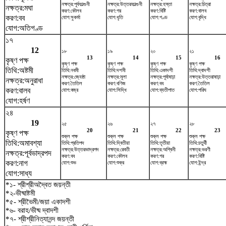
নক্ষত্র:পূর্বফাল্গুনী
নক্ষত্র:উত্তরফাল্গুনী
নক্ষত্র:হস্তা
নক্ষত্র:চিত্রা
নক্ষত্র:মঘা
করণ:কৌলব
করণ:গর
করণ:বিষ্টি
করণ:বালব
করণ:বব
যোগ:সুকর্মা
যোগ:ধৃতি
যোগ:গণ্ড
যোগ:বৃদ্ধি
যোগ:অতিগণ্ড
১৭
12
১৮
১৯
২০
২১
13
14
15
16
কৃষ্ণ পক্ষ
কৃষ্ণ পক্ষ
কৃষ্ণ পক্ষ
কৃষ্ণ পক্ষ
কৃষ্ণ পক্ষ
তিথি:অষ্টমী
তিথি:নবমী
তিথি:দশমী
তিথি:একাদশী
তিথি:দ্বাদশী
নক্ষত্র:জ্যেষ্ঠা
নক্ষত্র:মূলা
নক্ষত্র:পূর্বাষাঢ়া
নক্ষত্র:উত্তরাষাঢ়া
নক্ষত্র:অনুরাধা
করণ:তৈতিল
করণ:বণিজ
করণ:বব
করণ:তৈতিল
করণ:বালব
যোগ:বজ্র
যোগ:সিদ্ধি
যোগ:ব্যতীপাত
যোগ:পরিঘ
যোগ:হর্ষণ
২৪
19
২৫
২৬
২৭
২৮
20
21
22
23
কৃষ্ণ পক্ষ
শুক্ল পক্ষ
শুক্ল পক্ষ
শুক্ল পক্ষ
শুক্ল পক্ষ
তিথি:অমাবশ্যা
তিথি:প্রতিপদ
তিথি:দ্বিতীয়া
তিথি:তৃতীয়া
তিথি:চতুর্থী
নক্ষত্র:উত্তরভাদ্রপদ
নক্ষত্র:রেবতী
নক্ষত্র:অশ্বিনী
নক্ষত্র:ভরণী
নক্ষত্র:পূর্বভাদ্রপদ
করণ:বব
করণ:কৌলব
করণ:গর
করণ:বিষ্টি
করণ:নাগ
যোগ:শুভ
যোগ:শুক্র
যোগ:ব্রহ্ম
যোগ:ইন্দ্র
যোগ:সাধ্য
*১- শ্রীশ্রীঅদ্বৈত জয়ন্তী
*২-ভীষ্মাষ্টমী
*৫- শ্রীভৈমী/জয়া একাদশী
*৬- বরাহ/ভীষ্ম দ্বাদশী
*৭- শ্রীশ্রীনিত্যানন্দ জয়ন্তী