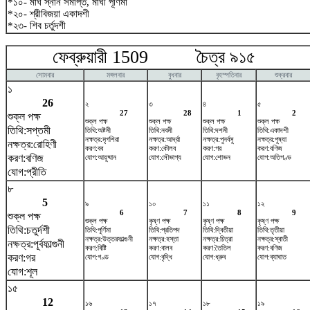
*১০- মাঘ স্নান সমাপ্ত, মাঘী পূর্ণিমা
*২০- শ্রীবিজয়া একাদশী
*২৩- শিব চর্তুদশী
ফেব্রুয়ারী 1509 চৈত্র ৯১৫ মা
সোমবার
মঙ্গলবার
বুধবার
বৃহস্পতিবার
শুক্রবার
১
26
২
৩
৪
৫
27
28
1
2
শুক্ল পক্ষ
শুক্ল পক্ষ
শুক্ল পক্ষ
শুক্ল পক্ষ
শুক্ল পক্ষ
তিথি:সপ্তমী
তিথি:অষ্টমী
তিথি:নবমী
তিথি:দশমী
তিথি:একাদশী
নক্ষত্র:মৃগশিরা
নক্ষত্র:আর্দ্রা
নক্ষত্র:পুনর্বসু
নক্ষত্র:পুষ্যা
নক্ষত্র:রোহিণী
করণ:বব
করণ:কৌলব
করণ:গর
করণ:বণিজ
করণ:বণিজ
যোগ:আয়ুষ্মান
যোগ:সৌভাগ্য
যোগ:শোভন
যোগ:অতিগণ্ড
যোগ:প্রীতি
৮
5
৯
১০
১১
১২
6
7
8
9
শুক্ল পক্ষ
শুক্ল পক্ষ
কৃষ্ণ পক্ষ
কৃষ্ণ পক্ষ
কৃষ্ণ পক্ষ
তিথি:চতুর্দশী
তিথি:পূর্ণিমা
তিথি:প্রতিপদ
তিথি:দ্বিতীয়া
তিথি:তৃতীয়া
নক্ষত্র:উত্তরফাল্গুনী
নক্ষত্র:হস্তা
নক্ষত্র:চিত্রা
নক্ষত্র:স্বাতী
নক্ষত্র:পূর্বফাল্গুনী
করণ:বিষ্টি
করণ:বালব
করণ:তৈতিল
করণ:বণিজ
করণ:গর
যোগ:গণ্ড
যোগ:বৃদ্ধি
যোগ:ধ্রুব
যোগ:ব্যাঘাত
যোগ:শূল
১৫
12
১৬
১৭
১৮
১৯