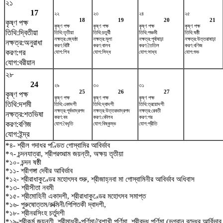
২১
17
২২
২৩
২৪
২৫
18
19
20
21
কৃষ্ণ পক্ষ
কৃষ্ণ পক্ষ
কৃষ্ণ পক্ষ
কৃষ্ণ পক্ষ
কৃষ্ণ পক্ষ
তিথি:দ্বিতীয়া
তিথি:তৃতীয়া
তিথি:চতুর্থী
তিথি:পঞ্চমী
তিথি:ষষ্ঠী
নক্ষত্র:জ্যেষ্ঠা
নক্ষত্র:মূলা
নক্ষত্র:পূর্বাষাঢ়া
নক্ষত্র:উত্তরাষাঢ়া
নক্ষত্র:অনুরাধা
করণ:বিষ্টি
করণ:বালব
করণ:তৈতিল
করণ:বণিজ
করণ:গর
যোগ:শিব
যোগ:সিদ্ধ
যোগ:সাধ্য
যোগ:শুভ
যোগ:বরীয়ান
২৮
24
২৯
৩০
৩১
25
26
27
কৃষ্ণ পক্ষ
কৃষ্ণ পক্ষ
কৃষ্ণ পক্ষ
কৃষ্ণ পক্ষ
তিথি:দশমী
তিথি:একাদশী
তিথি:দ্বাদশী
তিথি:ত্রয়োদশী
নক্ষত্র:পূর্বভাদ্রপদ
নক্ষত্র:উত্তরভাদ্রপদ
নক্ষত্র:রেবতী
নক্ষত্র:শতভিষ‌া
করণ:বব
করণ:কৌলব
করণ:গর
করণ:বণিজ
যোগ:বৈধৃতি
যোগ:বিষ্কুম্ভ
যোগ:প্রীতি
যোগ:ইন্দ্র
*৪- শ্রীল গদাধর পণ্ডিত গোস্বামির আবির্ভাব
*৭- চন্দনযাত্রা, শ্রীপরশুরাম জয়ন্তী, অক্ষয় তৃতীয়া
*১০- চন্দন ষষ্ঠী
*১১- শ্রীগঙ্গা দেবীর আবির্ভাব
*১২- শ্রীরাধাকুণ্ডের মহোৎসব শুরু, শ্রীজাহ্নবা মা গোস্বামিনীর আবির্ভাব অধিবাস
*১৩- শ্রীসীতা নবমী
*১৫- শ্রীমোহিনী একাদশী, শ্রীরাধাকুণ্ডের মহোৎসব সমাপ্ত
*১৬- পুরুষোত্তম/রুক্মিনী/পিপিতকী দ্বাদশী,
*১৮- শ্রীনরসিংহ চর্তুদশী
*১৯-শ্রীকুর্ম জয়ন্তী, শ্রীমাধবী-পূর্ণিমা/বৈশাখী পূর্ণিমা, শ্রীবুদ্ধ পূর্ণিমা (ভগবান বুদ্ধের আর্বিভ