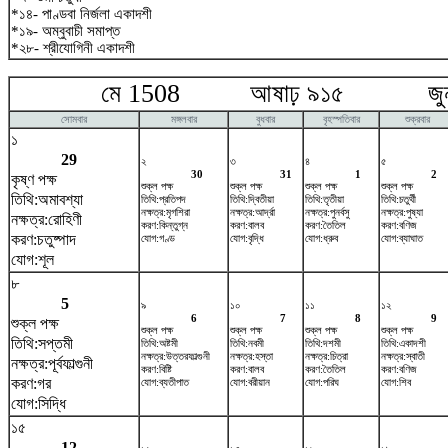
*১৪- পাণ্ডবা নির্জলা একাদশী
*১৯- অম্বুবাচী সমাপ্ত
*২৮- শ্রীযোগিনী একাদশী
মে 1508 আষাঢ় ৯১৫ জুন
সোমবার
মঙ্গলবার
বুধবার
বৃহস্পতিবার
শুক্রবার
১
29
২
৩
৪
৫
30
31
1
2
কৃষ্ণ পক্ষ
শুক্ল পক্ষ
শুক্ল পক্ষ
শুক্ল পক্ষ
শুক্ল পক্ষ
তিথি:অমাবশ্যা
তিথি:প্রতিপদ
তিথি:দ্বিতীয়া
তিথি:তৃতীয়া
তিথি:চতুর্থী
নক্ষত্র:মৃগশিরা
নক্ষত্র:আর্দ্রা
নক্ষত্র:পুনর্বসু
নক্ষত্র:পুষ্যা
নক্ষত্র:রোহিণী
করণ:কিন্তুগ্ন
করণ:বালব
করণ:তৈতিল
করণ:বণিজ
করণ:চতুষ্পাদ
যোগ:গণ্ড
যোগ:বৃদ্ধি
যোগ:ধ্রুব
যোগ:ব্যাঘাত
যোগ:শূল
৮
5
৯
১০
১১
১২
6
7
8
9
শুক্ল পক্ষ
শুক্ল পক্ষ
শুক্ল পক্ষ
শুক্ল পক্ষ
শুক্ল পক্ষ
তিথি:সপ্তমী
তিথি:অষ্টমী
তিথি:নবমী
তিথি:দশমী
তিথি:একাদশী
নক্ষত্র:উত্তরফাল্গুনী
নক্ষত্র:হস্তা
নক্ষত্র:চিত্রা
নক্ষত্র:স্বাতী
নক্ষত্র:পূর্বফাল্গুনী
করণ:বিষ্টি
করণ:বালব
করণ:তৈতিল
করণ:বণিজ
করণ:গর
যোগ:ব্যতীপাত
যোগ:বরীয়ান
যোগ:পরিঘ
যোগ:শিব
যোগ:সিদ্ধি
১৫
12