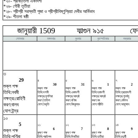
*২০- শ্রীষট্‌তিলা একাদশী
*২৬- গৌরী তৃতীয়া
*২৮- শ্রীশ্রী সরস্বতী পূজা ও শ্রীশ্রীবিষ্ণুপ্রিয়া দেবীর আর্বিভাব
*২৯- শীতলা ষষ্ঠী
জানুয়ারী 1509 ফাল্গুন ৯১৫ ফেব্র
সোমবার
মঙ্গলবার
বুধবার
বৃহস্পতিবার
শুক্রবার
৩
29
৪
৫
৬
৭
30
31
1
2
শুক্ল পক্ষ
শুক্ল পক্ষ
শুক্ল পক্ষ
শুক্ল পক্ষ
শুক্ল পক্ষ
তিথি:নবমী
তিথি:দশমী
তিথি:একাদশী
তিথি:দ্বাদশী
তিথি:ত্রয়োদশী
নক্ষত্র:মৃগশিরা
নক্ষত্র:আর্দ্রা
নক্ষত্র:আর্দ্রা
নক্ষত্র:পুনর্বসু
নক্ষত্র:রোহিণী
করণ:তৈতিল
করণ:বণিজ
করণ:বব
করণ:কৌলব
করণ:বালব
যোগ:বৈধৃতি
যোগ:বিষ্কুম্ভ
যোগ:প্রীতি
যোগ:আয়ুষ্মান
যোগ:ইন্দ্র
১০
5
১১
১২
১৩
১৪
6
7
8
9
শুক্ল পক্ষ
কৃষ্ণ পক্ষ
কৃষ্ণ পক্ষ
কৃষ্ণ পক্ষ
কৃষ্ণ পক্ষ
তিথি:পূর্ণিমা
তিথি:প্রতিপদ
তিথি:দ্বিতীয়া
তিথি:তৃতীয়া
তিথি:চতুর্থী