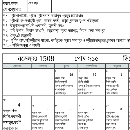
করণ:বালব
যোগ:বজ্র
যোগ:ব্যাঘাত
*১- শ্রীগোপাষ্টমী, শ্রীল শ্রীনিবাস আচার্য্য প্রভুর তিরোধান
*২- শ্রীশ্রী জগদ্ধাত্রী পূজা, অক্ষয় নবমী, মথুরা-বৃন্দাবন যুগল পরিক্রমা
*৪- উত্থান/প্রবোধিনী একাদশী, তুলসী লহঙ
*৫- হরি উথান, ফিরাল তাঙানি, চতুরমাস্য ব্রত সমাপ্ত, নিয়ম সেবা সমাপ্ত
*৭- বৈকুণ্ঠ চতুরদশী
*৮- পূর্ণিমা রাস/শ্রীশ্রীরাস যাত্রা, কার্ত্তিক স্নান সমাপ্ত ও শ্রীমন্মহাপ্রভুর বৃন্দাবন আগমন উত
*২০- শ্রীউৎপন্না একাদশী
নভেম্বর 1508 পৌষ ৯১৫ ডিসেম
সোমবার
মঙ্গলবার
বুধবার
বৃহস্পতিবার
শুক্রবার
১
২
৩
29
30
1
শুক্ল পক্ষ
শুক্ল পক্ষ
শুক্ল পক্ষ
তিথি:সপ্তমী
তিথি:অষ্টমী
তিথি:নবমী
নক্ষত্র:পূর্বভাদ্রপদ
নক্ষত্র:উত্তরভাদ্রপদ
নক্ষত্র:রেবতী
করণ:বণিজ
করণ:বব
করণ:কৌলব
যোগ:সিদ্ধি
যোগ:ব্যতীপাত
যোগ:বরীয়ান
৬
4
৭
৮
৯
১০
5
6
7
8
শুক্ল পক্ষ
শুক্ল পক্ষ
শুক্ল পক্ষ
শুক্ল পক্ষ
কৃষ্ণ পক্ষ
তিথি:দ্বাদশী
তিথি:ত্রয়োদশী
তিথি:চতুর্দশী
তিথি:পূর্ণিমা
তিথি:প্রতিপদ
নক্ষত্র:কৃত্তিকা
নক্ষত্র:রোহিণী
নক্ষত্র:মৃগশিরা
নক্ষত্র:আর্দ্রা
ন
নক্ষত্র:ভরণী
করণ:তৈতিল
করণ:বণিজ
করণ:বব
করণ:বালব
করণ:বালব
যোগ:সাধ্য
যোগ:শুভ
যোগ:শুক্র
যোগ:ব্রহ্ম