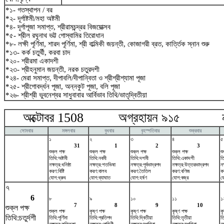
*১- গতস্থাপন / বর
*২- দূর্গাষ্টমী/মহা অষ্টমী
*৪- দূর্গাপূজা সমাপ্ত, শ্রীরামচন্দ্রর বিজয়োত্সব
*৫- শ্রীল রঘুনাথ ভট্ট গোস্বামির তিরোধান
*৮- লক্ষী পূর্ণিমা, শারদ পূর্ণিমা, শ্রী বাল্মিকী জয়ন্তী, কোজাগরী ব্রত, কার্ত্তিক স্নান শুরু
*১৩- কর্ক চতুর্থী, করবা চাদ
*২০- শ্রীরমা একাদশী
*২৩- শ্রীহনুমান জয়ন্তী, নরক চতুরদশী
*২৪- মেরা সমাপ্ত, দীপাবলি/দীপান্বিতা ও শ্রীশ্রীশ্যামা পূজা
*২৫- শ্রীগোবর্দ্ধন পূজা, অন্নকুট পূজা, বলি পূজা
*২৬- শ্রীশ্রী ভুবনেশ্বর সাধুবাবার আর্বিভাব তিথি/ভাতৃদ্বিতীয়া
অক্টোবর 1508 অগ্রহায়ন ৯১৫ নভে
সোমবার
মঙ্গলবার
বুধবার
বৃহস্পতিবার
শুক্রবার
১
২
৩
৪
৫
31
1
2
3
শুক্ল পক্ষ
শুক্ল পক্ষ
শুক্ল পক্ষ
শুক্ল পক্ষ
শু
তিথি:অষ্টমী
তিথি:নবমী
তিথি:দশমী
তিথি:একাদশী
তি
নক্ষত্র:ধনিষ্ঠা
নক্ষত্র:শতভিষ‌া
নক্ষত্র:পূর্বভাদ্রপদ
নক্ষত্র:উত্তরভাদ্রপদ
নক
করণ:বিষ্টি
করণ:বালব
করণ:তৈতিল
করণ:বণিজ
ক
যোগ:ধ্রুব
যোগ:ব্যাঘাত
যোগ:হর্ষণ
যোগ:বজ্র
য
৭
6
৮
৯
১০
১১
১
7
8
9
10
শুক্ল পক্ষ
শুক্ল পক্ষ
কৃষ্ণ পক্ষ
কৃষ্ণ পক্ষ
কৃষ্ণ পক্ষ
কৃ
তিথি:চতুর্দশী
তিথি:পূর্ণিমা
তিথি:প্রতিপদ
তিথি:দ্বিতীয়া
তিথি:তৃতীয়া
তি