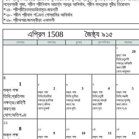
গন্ধেশ্বরী পূজা, শ্রীল শ্রীনিবাস আচার্য্য প্রভুর আবির্ভাব, শ্রীল মাধবেন্দ্র পুরীর তিরোধান
*২৪- শ্রীশ্রীচৈতন্যচরিতামৃত-জয়ন্তী
*২৮- শ্রীল শ্রীবাস পণ্ডিত গোস্বামির আবির্ভাব
*২৯- শ্রীঅপরা/জলক্রীড়া একাদশী
এপ্রিল 1508 জৈষ্ঠ্য ৯১৫ ম
সোমবার
মঙ্গলবার
বুধবার
বৃহস্পতিবার
শুক্রবার
১
28
কৃষ্ণ পক্ষ
তিথি:চতুর্দশী
নক্ষত্র:অশ্বিনী
করণ:বিষ্টি
যোগ:আয়ুষ্মান
৪
1
৫
৬
৭
৮
2
3
4
5
শুক্ল পক্ষ
শুক্ল পক্ষ
শুক্ল পক্ষ
শুক্ল পক্ষ
শুক্ল পক্ষ
তিথি:প্রতিপদ
তিথি:দ্বিতীয়া
তিথি:তৃতীয়া
তিথি:চতুর্থী
তিথি:পঞ্চমী
নক্ষত্র:মৃগশিরা
নক্ষত্র:আর্দ্রা
নক্ষত্র:আর্দ্রা
নক্ষত্র:পুনর্বসু
নক্ষত্র:রোহিণী
করণ:কৌলব
করণ:গর
করণ:বিষ্টি
করণ:বালব
করণ:বব
যোগ:সুকর্মা
যোগ:ধৃতি
যোগ:শূল
যোগ:গণ্ড
যোগ:অতিগণ্ড
১১
8
১২
১৩
১৪
১৫
9
10
11
12
শুক্ল পক্ষ
শুক্ল পক্ষ
শুক্ল পক্ষ
শুক্ল পক্ষ
শুক্ল পক্ষ