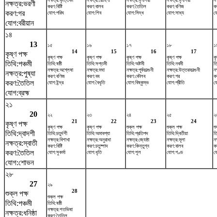
নক্ষত্র:কৃত্তিকা
নক্ষত্র:রোহিণী
নক্ষত্র:মৃগশিরা
নক্ষত্র:মৃগশিরা
নক
নক্ষত্র:ভরণী
করণ:বিষ্টি
করণ:বালব
করণ:তৈতিল
করণ:বণিজ
ক
করণ:গর
যোগ:পরিঘ
যোগ:শিব
যোগ:সিদ্ধ
যোগ:সাধ্য
য
যোগ:বরীয়ান
১৪
13
১৫
১৬
১৭
১৮
১
14
15
16
17
কৃষ্ণ পক্ষ
কৃষ্ণ পক্ষ
কৃষ্ণ পক্ষ
কৃষ্ণ পক্ষ
কৃষ্ণ পক্ষ
কৃ
তিথি:পঞ্চমী
তিথি:ষষ্ঠী
তিথি:সপ্তমী
তিথি:অষ্টমী
তিথি:নবমী
ত
নক্ষত্র:অশ্লেষা
নক্ষত্র:মঘা
নক্ষত্র:পূর্বফাল্গুনী
নক্ষত্র:উত্তরফাল্গুনী
নক
নক্ষত্র:পুষ্যা
করণ:বণিজ
করণ:বব
করণ:কৌলব
করণ:গর
কর
করণ:তৈতিল
যোগ:ইন্দ্র
যোগ:বৈধৃতি
যোগ:বিষ্কুম্ভ
যোগ:প্রীতি
য
যোগ:ব্রহ্ম
২১
20
২২
২৩
২৪
২৫
২
21
22
23
24
কৃষ্ণ পক্ষ
কৃষ্ণ পক্ষ
কৃষ্ণ পক্ষ
শুক্ল পক্ষ
শুক্ল পক্ষ
শু
তিথি:দ্বাদশী
তিথি:চতুর্দশী
তিথি:অমাবশ্যা
তিথি:প্রতিপদ
তিথি:দ্বিতীয়া
ত
নক্ষত্র:বিশাখা
নক্ষত্র:অনুরাধা
নক্ষত্র:জ্যেষ্ঠা
নক্ষত্র:মূলা
নক
নক্ষত্র:স্বাতী
করণ:বিষ্টি
করণ:চতুষ্পাদ
করণ:কিন্তুগ্ন
করণ:বালব
ক
করণ:তৈতিল
যোগ:সুকর্মা
যোগ:ধৃতি
যোগ:শূল
যোগ:গণ্ড
যো
যোগ:শোভন
২৮
27
২৯
28
শুক্ল পক্ষ
শুক্ল পক্ষ
তিথি:পঞ্চমী
তিথি:ষষ্ঠী
নক্ষত্র:শতভিষ‌া
নক্ষত্র:ধনিষ্ঠা
করণ:তৈতিল