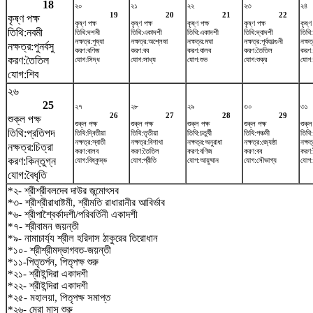
18
২০
২১
২২
২৩
২৪
19
20
21
22
কৃষ্ণ পক্ষ
কৃষ্ণ পক্ষ
কৃষ্ণ পক্ষ
কৃষ্ণ পক্ষ
কৃষ্ণ পক্ষ
কৃষ্ণ
তিথি:নবমী
তিথি:দশমী
তিথি:একাদশী
তিথি:একাদশী
তিথি:দ্বাদশী
তিথি
নক্ষত্র:পুষ্যা
নক্ষত্র:অশ্লেষা
নক্ষত্র:মঘা
নক্ষত্র:পূর্বফাল্গুনী
নক্ষত
নক্ষত্র:পুনর্বসু
করণ:বণিজ
করণ:বব
করণ:বালব
করণ:তৈতিল
করণ:
করণ:তৈতিল
যোগ:সিদ্ধ
যোগ:সাধ্য
যোগ:শুভ
যোগ:শুক্র
যোগ:ব
যোগ:শিব
২৬
25
২৭
২৮
২৯
৩০
৩১
26
27
28
29
শুক্ল পক্ষ
শুক্ল পক্ষ
শুক্ল পক্ষ
শুক্ল পক্ষ
শুক্ল পক্ষ
শুক্ল
তিথি:প্রতিপদ
তিথি:দ্বিতীয়া
তিথি:তৃতীয়া
তিথি:চতুর্থী
তিথি:পঞ্চমী
তিথি:ষ
নক্ষত্র:স্বাতী
নক্ষত্র:বিশাখা
নক্ষত্র:অনুরাধা
নক্ষত্র:জ্যেষ্ঠা
নক্ষত
নক্ষত্র:চিত্রা
করণ:বালব
করণ:তৈতিল
করণ:বণিজ
করণ:বব
করণ
করণ:কিন্তুগ্ন
যোগ:বিষ্কুম্ভ
যোগ:প্রীতি
যোগ:আয়ুষ্মান
যোগ:সৌভাগ্য
যোগ
যোগ:বৈধৃতি
*২- শ্রীশ্রীবলদেব দাউর জন্মোৎসব
*৩- শ্রীশ্রীরাধাষ্টমী, শ্রীমতি রাধারানীর আবির্ভাব
*৬- শ্রীপাশ্বৈর্কাদশী/পরিবর্তিনী একাদশী
*৭- শ্রীবামন জয়ন্তী
*৯- নামাচার্য্য শ্রীল হরিদাস ঠাকুরের তিরোধান
*১০- শ্রীশ্রীমদ্ভাগবত-জয়ন্তী
*১১-পিতৃতর্পন, পিতৃপক্ষ শুরু
*২১- শ্রীইন্দিরা একাদশী
*২২- শ্রীইন্দিরা একাদশী
*২৫- মহালয়া, পিতৃপক্ষ সমাপ্ত
*২৬- মেরা মাস শুরু