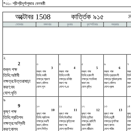
*৩১- শ্রীশ্রীদূর্গাপূজার বেলষষ্ঠী
অক্টোবর 1508 কার্ত্তিক ৯১৫ নভে
সোমবার
মঙ্গলবার
বুধবার
বৃহস্পতিবার
শুক্রবার
২
2
৩
৪
৫
৬
৭
3
4
5
6
শুক্ল পক্ষ
শুক্ল পক্ষ
শুক্ল পক্ষ
শুক্ল পক্ষ
শুক্ল পক্ষ
শুক্
তিথি:অষ্টমী
তিথি:নবমী
তিথি:দশমী
তিথি:দ্বাদশী
তিথি:ত্রয়োদশী
তিথি
নক্ষত্র:শ্রবণা
নক্ষত্র:ধনিষ্ঠা
নক্ষত্র:শতভিষ‌া
নক্ষত্র:পূর্বভাদ্রপদ
নক্
নক্ষত্র:উত্তরাষাঢ়া
করণ:কৌলব
করণ:গর
করণ:বব
করণ:কৌলব
কর
করণ:বব
যোগ:শূল
যোগ:গণ্ড
যোগ:বৃদ্ধি
যোগ:ধ্রুব
যোগ
যোগ:ধৃতি
৯
9
১০
১১
১২
১৩
১৪
10
11
12
13
কৃষ্ণ পক্ষ
কৃষ্ণ পক্ষ
কৃষ্ণ পক্ষ
কৃষ্ণ পক্ষ
কৃষ্ণ পক্ষ
কৃষ্
তিথি:প্রতিপদ
তিথি:প্রতিপদ
তিথি:দ্বিতীয়া
তিথি:তৃতীয়া
তিথি:চতুর্থী
তিথ
নক্ষত্র:ভরণী
নক্ষত্র:কৃত্তিকা
নক্ষত্র:রোহিণী
নক্ষত্র:মৃগশিরা
নক্ষ
নক্ষত্র:অশ্বিনী
করণ:কৌলব
করণ:গর
করণ:বিষ্টি
করণ:বালব
কর
করণ:বালব
যোগ:সিদ্ধি
যোগ:ব্যতীপাত
যোগ:বরীয়ান
যোগ:পরিঘ
যোগ