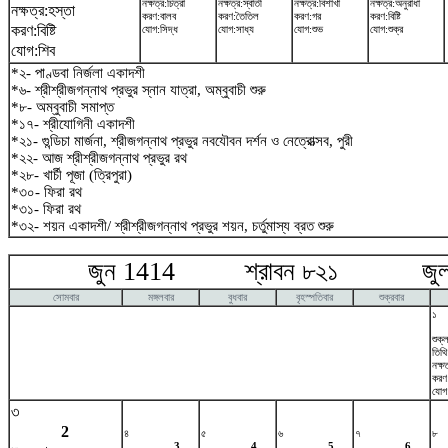
নক্ষত্র:চিত্রা
নক্ষত্র:স্বাতী
নক্ষত্র:বিশাখা
নক্ষত্র:অনুরাধা
নক্ষত্র:হস্তা
করণ:বালব
করণ:তৈতিল
করণ:গর
করণ:বিষ্টি
করণ:বিষ্টি
যোগ:সিদ্ধ
যোগ:সাধ্য
যোগ:শুভ
যোগ:শুক্র
যোগ:শিব
*২- পাণ্ডবা নির্জলা একাদশী
*৬- শ্রীশ্রীজগন্নাথ প্রভুর স্নান যাত্রা, অম্বুবাচী শুরু
*৮- অম্বুবাচী সমাপ্ত
*১৭- শ্রীযোগিনী একাদশী
*২১- গুন্ডিচা মার্জনা, শ্রীজগন্নাথ প্রভুর নবযৌবন দর্শন ও নেত্রোত্সব, পুরী
*২২- আজ শ্রীশ্রীজগন্নাথ প্রভুর রথ
*২৮- খার্চী পূজা (ত্রিপুরা)
*৩০- ফিরা রথ
*৩১- ফিরা রথ
*৩২- শয়ন একাদশী/ শ্রীশ্রীজগন্নাথ প্রভুর শয়ন, চর্তুমাস্য ব্রত শুরু
জুন 1414 শ্রাবন ৮২১ জুলা
সোমবার
মঙ্গলবার
বুধবার
বৃহস্পতিবার
শুক্রবার
১
শুক্ল
তিথি
নক্ষত
করণ
যোগ:
৩
2
৪
৫
৬
৭
৮
3
4
5
6