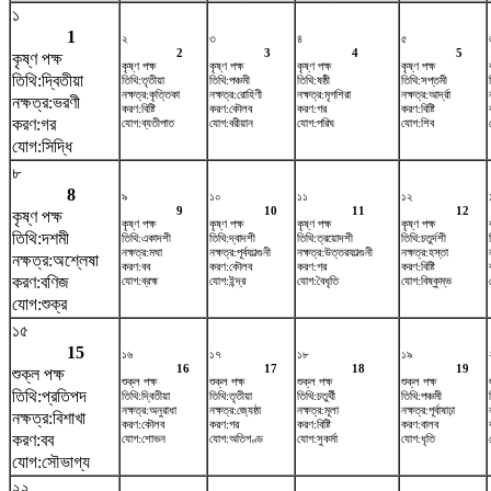
১
1
২
৩
৪
৫
2
3
4
5
কৃষ্ণ পক্ষ
কৃষ্ণ পক্ষ
কৃষ্ণ পক্ষ
কৃষ্ণ পক্ষ
কৃষ্ণ পক্ষ
তিথি:দ্বিতীয়া
তিথি:তৃতীয়া
তিথি:পঞ্চমী
তিথি:ষষ্ঠী
তিথি:সপ্তমী
নক্ষত্র:কৃত্তিকা
নক্ষত্র:রোহিণী
নক্ষত্র:মৃগশিরা
নক্ষত্র:আর্দ্রা
নক্ষত্র:ভরণী
করণ:বিষ্টি
করণ:কৌলব
করণ:গর
করণ:বিষ্টি
করণ:গর
যোগ:ব্যতীপাত
যোগ:বরীয়ান
যোগ:পরিঘ
যোগ:শিব
যোগ:সিদ্ধি
৮
8
৯
১০
১১
১২
9
10
11
12
কৃষ্ণ পক্ষ
কৃষ্ণ পক্ষ
কৃষ্ণ পক্ষ
কৃষ্ণ পক্ষ
কৃষ্ণ পক্ষ
তিথি:দশমী
তিথি:একাদশী
তিথি:দ্বাদশী
তিথি:ত্রয়োদশী
তিথি:চতুর্দশী
নক্ষত্র:মঘা
নক্ষত্র:পূর্বফাল্গুনী
নক্ষত্র:উত্তরফাল্গুনী
নক্ষত্র:হস্তা
নক্ষত্র:অশ্লেষা
করণ:বব
করণ:কৌলব
করণ:গর
করণ:বিষ্টি
করণ:বণিজ
যোগ:ব্রহ্ম
যোগ:ইন্দ্র
যোগ:বৈধৃতি
যোগ:বিষ্কুম্ভ
যোগ:শুক্র
১৫
15
১৬
১৭
১৮
১৯
16
17
18
19
শুক্ল পক্ষ
শুক্ল পক্ষ
শুক্ল পক্ষ
শুক্ল পক্ষ
শুক্ল পক্ষ
তিথি:প্রতিপদ
তিথি:দ্বিতীয়া
তিথি:তৃতীয়া
তিথি:চতুর্থী
তিথি:পঞ্চমী
নক্ষত্র:অনুরাধা
নক্ষত্র:জ্যেষ্ঠা
নক্ষত্র:মূলা
নক্ষত্র:পূর্বাষাঢ়া
নক্ষত্র:বিশাখা
করণ:কৌলব
করণ:গর
করণ:বিষ্টি
করণ:বালব
করণ:বব
যোগ:শোভন
যোগ:অতিগণ্ড
যোগ:সুকর্মা
যোগ:ধৃতি
যোগ:সৌভাগ্য
২২