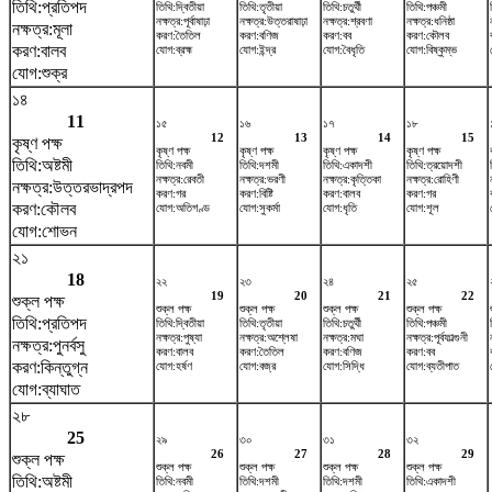
তিথি:প্রতিপদ
তিথি:দ্বিতীয়া
তিথি:তৃতীয়া
তিথি:চতুর্থী
তিথি:পঞ্চমী
নক্ষত্র:পূর্বাষাঢ়া
নক্ষত্র:উত্তরাষাঢ়া
নক্ষত্র:শ্রবণা
নক্ষত্র:ধনিষ্ঠা
নক্ষত্র:মূলা
করণ:তৈতিল
করণ:বণিজ
করণ:বব
করণ:কৌলব
করণ:বালব
যোগ:ব্রহ্ম
যোগ:ইন্দ্র
যোগ:বৈধৃতি
যোগ:বিষ্কুম্ভ
যোগ:শুক্র
১৪
11
১৫
১৬
১৭
১৮
12
13
14
15
কৃষ্ণ পক্ষ
কৃষ্ণ পক্ষ
কৃষ্ণ পক্ষ
কৃষ্ণ পক্ষ
কৃষ্ণ পক্ষ
তিথি:অষ্টমী
তিথি:নবমী
তিথি:দশমী
তিথি:একাদশী
তিথি:ত্রয়োদশী
নক্ষত্র:রেবতী
নক্ষত্র:ভরণী
নক্ষত্র:কৃত্তিকা
নক্ষত্র:রোহিণী
নক্ষত্র:উত্তরভাদ্রপদ
করণ:গর
করণ:বিষ্টি
করণ:বালব
করণ:গর
করণ:কৌলব
যোগ:অতিগণ্ড
যোগ:সুকর্মা
যোগ:ধৃতি
যোগ:শূল
যোগ:শোভন
২১
18
২২
২৩
২৪
২৫
19
20
21
22
শুক্ল পক্ষ
শুক্ল পক্ষ
শুক্ল পক্ষ
শুক্ল পক্ষ
শুক্ল পক্ষ
তিথি:প্রতিপদ
তিথি:দ্বিতীয়া
তিথি:তৃতীয়া
তিথি:চতুর্থী
তিথি:পঞ্চমী
নক্ষত্র:পুষ্যা
নক্ষত্র:অশ্লেষা
নক্ষত্র:মঘা
নক্ষত্র:পূর্বফাল্গুনী
নক্ষত্র:পুনর্বসু
করণ:বালব
করণ:তৈতিল
করণ:বণিজ
করণ:বব
করণ:কিন্তুগ্ন
যোগ:হর্ষণ
যোগ:বজ্র
যোগ:সিদ্ধি
যোগ:ব্যতীপাত
যোগ:ব্যাঘাত
২৮
25
২৯
৩০
৩১
৩২
26
27
28
29
শুক্ল পক্ষ
শুক্ল পক্ষ
শুক্ল পক্ষ
শুক্ল পক্ষ
শুক্ল পক্ষ
তিথি:অষ্টমী
তিথি:নবমী
তিথি:দশমী
তিথি:দশমী
তিথি:একাদশী