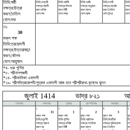
তিথি:ষষ্ঠী
তিথি:সপ্তমী
তিথি:অষ্টমী
তিথি:নবমী
তিথি:দশমী
তিথ
নক্ষত্র:স্বাতী
নক্ষত্র:বিশাখা
নক্ষত্র:অনুরাধা
নক্ষত্র:জ্যেষ্ঠা
নক্ষত
নক্ষত্র:চিত্রা
করণ:বণিজ
করণ:বিষ্টি
করণ:বালব
করণ:তৈতিল
করণ
করণ:তৈতিল
যোগ:শুভ
যোগ:শুক্র
যোগ:ব্রহ্ম
যোগ:ইন্দ্র
যোগ:
যোগ:শুভ
৩১
30
শুক্ল পক্ষ
তিথি:ত্রয়োদশী
নক্ষত্র:উত্তরাষাঢ়া
করণ:কৌলব
যোগ:আয়ুষ্মান
*৪- গুরু পূর্ণিমা
*৮- শ্রীনাগপঞ্চমী
*১৪- শ্রীকামিকা একাদশী
*২৯- শ্রীপবিত্রারোপনী/পুত্রদা একাদশী আজ হতে শ্রীশ্রীরাধা-কৃষ্ণের ঝুলন
জুলাই 1414 ভাদ্র ৮২১ আগষ্
সোমবার
মঙ্গলবার
বুধবার
বৃহস্পতিবার
শুক্রবার
১
২
৩
৪
৫
31
1
2
3
শুক্ল পক্ষ
শুক্ল পক্ষ
কৃষ্ণ পক্ষ
কৃষ্ণ পক্ষ
কৃ
তিথি:চতুর্দশী
তিথি:পূর্ণিমা
তিথি:প্রতিপদ
তিথি:দ্বিতীয়া
তি
নক্ষত্র:শ্রবণা
নক্ষত্র:ধনিষ্ঠা
নক্ষত্র:শতভিষ‌া
নক্ষত্র:পূর্বভাদ্রপদ
নক
করণ:গর
করণ:বিষ্টি
করণ:বালব
করণ:তৈতিল
কর