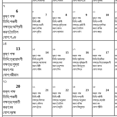
যোগ:সৌভাগ্য
যোগ:শোভন
যোগ:অতিগণ্ড
যোগ:সুকর্মা
যো
৭
6
৮
৯
১০
১১
১
7
8
9
10
কৃষ্ণ পক্ষ
কৃষ্ণ পক্ষ
কৃষ্ণ পক্ষ
কৃষ্ণ পক্ষ
কৃষ্ণ পক্ষ
কৃ
তিথি:পঞ্চমী
তিথি:ষষ্ঠী
তিথি:অষ্টমী
তিথি:নবমী
তিথি:দশমী
ত
নক্ষত্র:ভরণী
নক্ষত্র:কৃত্তিকা
নক্ষত্র:রোহিণী
নক্ষত্র:মৃগশিরা
নক
নক্ষত্র:অশ্বিনী
করণ:বণিজ
করণ:বালব
করণ:তৈতিল
করণ:বণিজ
ক
করণ:তৈতিল
যোগ:বৃদ্ধি
যোগ:ব্যাঘাত
যোগ:হর্ষণ
যোগ:বজ্র
যো
যোগ:গণ্ড
১৪
13
১৫
১৬
১৭
১৮
১
14
15
16
17
কৃষ্ণ পক্ষ
কৃষ্ণ পক্ষ
কৃষ্ণ পক্ষ
শুক্ল পক্ষ
শুক্ল পক্ষ
শু
তিথি:ত্রয়োদশী
তিথি:চতুর্দশী
তিথি:অমাবশ্যা
তিথি:প্রতিপদ
তিথি:দ্বিতীয়া
তি
নক্ষত্র:অশ্লেষা
নক্ষত্র:মঘা
নক্ষত্র:পূর্বফাল্গুনী
নক্ষত্র:উত্তরফাল্গুনী
নক
নক্ষত্র:পুষ্যা
করণ:বিষ্টি
করণ:চতুষ্পাদ
করণ:কিন্তুগ্ন
করণ:বালব
ক
করণ:গর
যোগ:পরিঘ
যোগ:শিব
যোগ:সিদ্ধ
যোগ:সাধ্য
য
যোগ:বরীয়ান
২১
20
২২
২৩
২৪
২৫
২
21
22
23
24
শুক্ল পক্ষ
শুক্ল পক্ষ
শুক্ল পক্ষ
শুক্ল পক্ষ
শুক্ল পক্ষ
শু
তিথি:পঞ্চমী
তিথি:ষষ্ঠী
তিথি:ষষ্ঠী
তিথি:সপ্তমী
তিথি:অষ্টমী
তি
নক্ষত্র:বিশাখা
নক্ষত্র:অনুরাধা
নক্ষত্র:অনুরাধা
নক্ষত্র:জ্যেষ্ঠা
নক
নক্ষত্র:স্বাতী
করণ:কৌলব
করণ:তৈতিল
করণ:বণিজ
করণ:বব
ক
করণ:বব
যোগ:ইন্দ্র
যোগ:বৈধৃতি
যোগ:বিষ্কুম্ভ
যোগ:প্রীতি
যো
যোগ:ব্রহ্ম