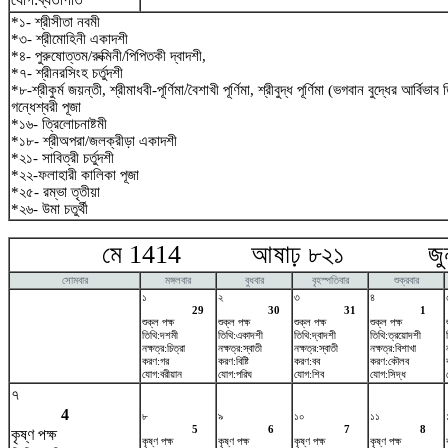
*১- শ্রীসীতা নবমী
*৩- শ্রীমোহিনী একাদশী
*৪- পুরুষোত্তম/রুক্মিনী/পিপিতকী দ্বাদশী,
*৭- শ্রীনরসিংহ চর্তুদশী
*৮-শ্রীকুর্ম জয়ন্তী, শ্রীমাধবী-পূর্ণিমা/বৈশাখী পূর্ণিমা, শ্রীবুদ্ধ পূর্ণিমা (ভগবান বুদ্ধের আর্বিভা
গন্ধেশ্বরী পূজা
*১৬- ত্রিলোচনাষ্টমী
*১৮- শ্রীঅপরা/জলক্রীড়া একাদশী
*২১- সাবিত্রী চর্তুদশী
*২২-ফলাহারী কালিকা পূজা
*২৫- রম্ভা তৃতীয়া
*২৬- উমা চতুর্থী
মে 1414 আষাঢ় ৮২১ জুন
সোমবার
মঙ্গলবার
বুধবার
বৃহস্পতিবার
শুক্রবার
১
২
৩
৪
29
30
31
1
শুক্ল পক্ষ
শুক্ল পক্ষ
শুক্ল পক্ষ
শুক্ল পক্ষ
তিথি:দশমী
তিথি:একাদশী
তিথি:দ্বাদশী
তিথি:ত্রয়োদশী
নক্ষত্র:চিত্রা
নক্ষত্র:স্বাতী
নক্ষত্র:স্বাতী
নক্ষত্র:বিশাখা
করণ:গর
করণ:বিষ্টি
করণ:বব
করণ:কৌলব
যোগ:বরীয়ান
যোগ:পরিঘ
যোগ:শিব
যোগ:সিদ্ধ
৭
4
৮
৯
১০
১১
5
6
7
8
কৃষ্ণ পক্ষ
কৃষ্ণ পক্ষ
কৃষ্ণ পক্ষ
কৃষ্ণ পক্ষ
কৃষ্ণ পক্ষ