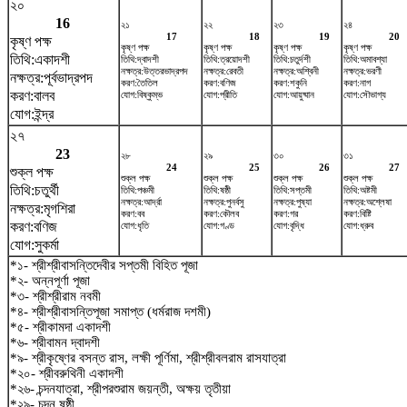
২০
16
২১
২২
২৩
২৪
17
18
19
20
কৃষ্ণ পক্ষ
কৃষ্ণ পক্ষ
কৃষ্ণ পক্ষ
কৃষ্ণ পক্ষ
কৃষ্ণ পক্ষ
তিথি:একাদশী
তিথি:দ্বাদশী
তিথি:ত্রয়োদশী
তিথি:চতুর্দশী
তিথি:অমাবশ্যা
নক্ষত্র:উত্তরভাদ্রপদ
নক্ষত্র:রেবতী
নক্ষত্র:অশ্বিনী
নক্ষত্র:ভরণী
নক্ষত্র:পূর্বভাদ্রপদ
করণ:তৈতিল
করণ:বণিজ
করণ:শকুনি
করণ:নাগ
করণ:বালব
যোগ:বিষ্কুম্ভ
যোগ:প্রীতি
যোগ:আয়ুষ্মান
যোগ:সৌভাগ্য
যোগ:ইন্দ্র
২৭
23
২৮
২৯
৩০
৩১
24
25
26
27
শুক্ল পক্ষ
শুক্ল পক্ষ
শুক্ল পক্ষ
শুক্ল পক্ষ
শুক্ল পক্ষ
তিথি:চতুর্থী
তিথি:পঞ্চমী
তিথি:ষষ্ঠী
তিথি:সপ্তমী
তিথি:অষ্টমী
নক্ষত্র:আর্দ্রা
নক্ষত্র:পুনর্বসু
নক্ষত্র:পুষ্যা
নক্ষত্র:অশ্লেষা
নক্ষত্র:মৃগশিরা
করণ:বব
করণ:কৌলব
করণ:গর
করণ:বিষ্টি
করণ:বণিজ
যোগ:ধৃতি
যোগ:গণ্ড
যোগ:বৃদ্ধি
যোগ:ধ্রুব
যোগ:সুকর্মা
*১- শ্রীশ্রীবাসন্তিদেবীর সপ্তমী বিহিত পূজা
*২- অন্নপূর্ণা পূজা
*৩- শ্রীশ্রীরাম নবমী
*৪- শ্রীশ্রীবাসন্তিপূজা সমাপ্ত (ধর্মরাজ দশমী)
*৫- শ্রীকামদা একাদশী
*৬- শ্রীবামন দ্বাদশী
*৯- শ্রীকৃষ্ণের বসন্ত রাস, লক্ষী পূর্ণিমা, শ্রীশ্রীবলরাম রাসযাত্রা
*২০- শ্রীবরুথিনী একাদশী
*২৬- চন্দনযাত্রা, শ্রীপরশুরাম জয়ন্তী, অক্ষয় তৃতীয়া
*২৯- চন্দন ষষ্ঠী