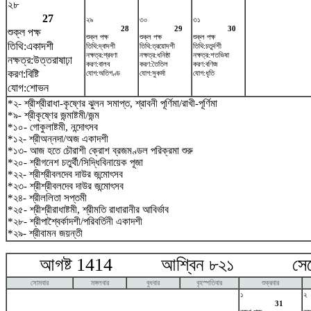
২৮
27
২৯
৩০
৩১
28
29
30
শুক্ল পক্ষ
শুক্ল পক্ষ
শুক্ল পক্ষ
শুক্ল পক্ষ
তিথি:একাদশী
তিথি:দ্বাদশী
তিথি:ত্রয়োদশী
তিথি:চতুর্দশী
নক্ষত্র:শ্রবণা
নক্ষত্র:ধনিষ্ঠা
নক্ষত্র:শতভিষ‌া
নক্ষত্র:উত্তরাষাঢ়া
করণ:বালব
করণ:তৈতিল
করণ:বণিজ
করণ:বিষ্টি
যোগ:অতিগণ্ড
যোগ:সুকর্মা
যোগ:ধৃতি
যোগ:শোভন
*২- শ্রীশ্রীরাধা-কৃষ্ণের ঝুলন সমাপ্ত, শ্রাবনী পূর্ণিমা/রাখী-পূর্ণিমা
*৯- শ্রীকৃষ্ণের জন্মাষ্টমী/জন্ম
*১০- গোকুলাষ্টমী, নন্দোৎসব
*১২- শ্রীঅন্নদা/অজ একাদশী
*১৩- আজ হতে চৌরাশী ক্রোশ ব্রজমণ্ডল পরিক্রমা শুরু
*২০- শ্রীগনেশ চতুর্থী/সিদ্ধিবিনায়েক পূজা
*২২- শ্রীশ্রীবলদেব দাউর জন্মোৎসব
*২৩- শ্রীশ্রীবলদেব দাউর জন্মোৎসব
*২৪- শ্রীললিতা সপ্তমী
*২৫- শ্রীশ্রীরাধাষ্টমী, শ্রীমতি রাধারানীর আবির্ভাব
*২৮- শ্রীপাশ্বৈর্কাদশী/পরিবর্তিনী একাদশী
*২৯- শ্রীবামন জয়ন্তী
আগষ্ট 1414 আশ্বিন ৮২১ সেপ্টে
সোমবার
মঙ্গলবার
বুধবার
বৃহস্পতিবার
শুক্রবার
১
২
31