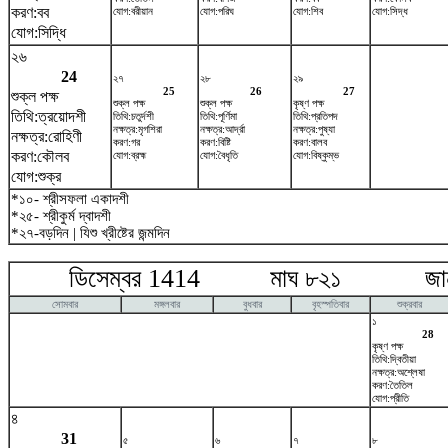
করণ:বব
যোগ:বরীয়ান
যোগ:পরিঘ
যোগ:শিব
যোগ:সিদ্ধ
যোগ:সিদ্ধি
২৬
24
২৭
২৮
২৯
25
26
27
শুক্ল পক্ষ
শুক্ল পক্ষ
শুক্ল পক্ষ
কৃষ্ণ পক্ষ
তিথি:ত্রয়োদশী
তিথি:চতুর্দশী
তিথি:পূর্ণিমা
তিথি:প্রতিপদ
নক্ষত্র:মৃগশিরা
নক্ষত্র:আর্দ্রা
নক্ষত্র:পুষ্যা
নক্ষত্র:রোহিণী
করণ:গর
করণ:বিষ্টি
করণ:বালব
করণ:কৌলব
যোগ:ব্রহ্ম
যোগ:বৈধৃতি
যোগ:বিষ্কুম্ভ
যোগ:শুক্র
*১০- শ্রীসফলা একাদশী
*২৫- শ্রীকুর্ম দ্বাদশী
*২৭-বড়দিন | যিশু খ্রীষ্টের জন্মদিন
ডিসেম্বর 1414 মাঘ ৮২১ জানুয়
সোমবার
মঙ্গলবার
বুধবার
বৃহস্পতিবার
শুক্রবার
১
28
কৃষ্ণ পক্ষ
তিথি:দ্বিতীয়া
নক্ষত্র:অশ্লেষা
করণ:তৈতিল
যোগ:প্রীতি
৪
31
৫
৬
৭
৮