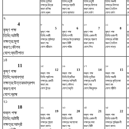
তিথি:তৃতীয়া
তিথি:চতুর্থী
তিথি:চতুর্থী
তিথি:পঞ্চমী
তি
নক্ষত্র:চিত্রা
নক্ষত্র:স্বাতী
নক্ষত্র:বিশাখা
নক্ষত্র:বিশাখা
নক
করণ:বণিজ
করণ:বব
করণ:বালব
করণ:তৈতিল
ক
যোগ:ধ্রুব
যোগ:ব্যাঘাত
যোগ:হর্ষণ
যোগ:হর্ষণ
য
৭
4
৮
৯
১০
১১
১
5
6
7
8
কৃষ্ণ পক্ষ
কৃষ্ণ পক্ষ
কৃষ্ণ পক্ষ
কৃষ্ণ পক্ষ
কৃষ্ণ পক্ষ
কৃ
তিথি:অষ্টমী
তিথি:নবমী
তিথি:দশমী
তিথি:একাদশী
তিথি:দ্বাদশী
ত
নক্ষত্র:পূর্বাষাঢ়া
নক্ষত্র:উত্তরাষাঢ়া
নক্ষত্র:শ্রবণা
নক্ষত্র:ধনিষ্ঠা
নক
নক্ষত্র:মূলা
করণ:গর
করণ:বিষ্টি
করণ:বালব
করণ:তৈতিল
ক
করণ:কৌলব
যোগ:বরীয়ান
যোগ:পরিঘ
যোগ:শিব
যোগ:সাধ্য
য
যোগ:ব্যতীপাত
১৪
11
১৫
১৬
১৭
১৮
১
12
13
14
15
কৃষ্ণ পক্ষ
শুক্ল পক্ষ
শুক্ল পক্ষ
শুক্ল পক্ষ
শুক্ল পক্ষ
শু
তিথি:অমাবশ্যা
তিথি:প্রতিপদ
তিথি:দ্বিতীয়া
তিথি:তৃতীয়া
তিথি:পঞ্চমী
তি
নক্ষত্র:রেবতী
নক্ষত্র:অশ্বিনী
নক্ষত্র:ভরণী
নক্ষত্র:কৃত্তিকা
নক
নক্ষত্র:উত্তরভাদ্রপদ
করণ:বব
করণ:কৌলব
করণ:গর
করণ:বব
ক
করণ:নাগ
যোগ:ইন্দ্র
যোগ:বৈধৃতি
যোগ:বিষ্কুম্ভ
যোগ:প্রীতি
য
যোগ:ব্রহ্ম
২১
18
২২
২৩
২৪
২৫
২
19
20
21
22
শুক্ল পক্ষ
শুক্ল পক্ষ
শুক্ল পক্ষ
শুক্ল পক্ষ
শুক্ল পক্ষ
শু
তিথি:অষ্টমী
তিথি:নবমী
তিথি:দশমী
তিথি:একাদশী
তিথি:দ্বাদশী
ত
নক্ষত্র:পুষ্যা
নক্ষত্র:অশ্লেষা
নক্ষত্র:মঘা
নক্ষত্র:পূর্বফাল্গুনী
নক
নক্ষত্র:আর্দ্রা
করণ:বালব
করণ:গর
করণ:বিষ্টি
করণ:বালব
ক