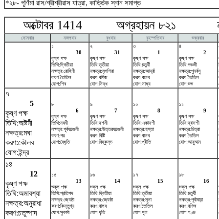
*২৮- পূর্ণিমা রাস/শ্রীশ্রীরাস যাত্রা, কার্ত্তিক স্নান সমাপ্ত
অক্টোবর 1414 অগ্রহায়ন ৮২১ নভে
সোমবার
মঙ্গলবার
বুধবার
বৃহস্পতিবার
শুক্রবার
১
২
৩
৪
30
31
1
2
কৃষ্ণ পক্ষ
কৃষ্ণ পক্ষ
কৃষ্ণ পক্ষ
কৃষ্ণ পক্ষ
তিথি:দ্বিতীয়া
তিথি:তৃতীয়া
তিথি:চতুর্থী
তিথি:পঞ্চমী
নক্ষত্র:রোহিণী
নক্ষত্র:মৃগশিরা
নক্ষত্র:আর্দ্রা
নক্ষত্র:পুনর্বসু
করণ:তৈতিল
করণ:বণিজ
করণ:বালব
করণ:তৈতিল
যোগ:শিব
যোগ:সিদ্ধ
যোগ:সাধ্য
যোগ:শুভ
৭
5
৮
৯
১০
১১
6
7
8
9
কৃষ্ণ পক্ষ
কৃষ্ণ পক্ষ
কৃষ্ণ পক্ষ
কৃষ্ণ পক্ষ
কৃষ্ণ পক্ষ
তিথি:অষ্টমী
তিথি:নবমী
তিথি:দশমী
তিথি:একাদশী
তিথি:দ্বাদশী
নক্ষত্র:পূর্বফাল্গুনী
নক্ষত্র:উত্তরফাল্গুনী
নক্ষত্র:হস্তা
নক্ষত্র:চিত্রা
নক্ষত্র:মঘা
করণ:গর
করণ:বিষ্টি
করণ:বালব
করণ:তৈতিল
করণ:কৌলব
যোগ:বৈধৃতি
যোগ:বিষ্কুম্ভ
যোগ:প্রীতি
যোগ:আয়ুষ্মান
যোগ:ইন্দ্র
১৪
12
১৫
১৬
১৭
১৮
13
14
15
16
কৃষ্ণ পক্ষ
শুক্ল পক্ষ
শুক্ল পক্ষ
শুক্ল পক্ষ
শুক্ল পক্ষ
তিথি:অমাবশ্যা
তিথি:প্রতিপদ
তিথি:দ্বিতীয়া
তিথি:তৃতীয়া
তিথি:চতুর্থী
নক্ষত্র:জ্যেষ্ঠা
নক্ষত্র:জ্যেষ্ঠা
নক্ষত্র:মূলা
নক্ষত্র:পূর্বাষাঢ়া
নক্ষত্র:অনুরাধা
করণ:কিন্তুগ্ন
করণ:বালব
করণ:তৈতিল
করণ:বণিজ
করণ:চতুষ্পাদ
যোগ:সুকর্মা
যোগ:ধৃতি
যোগ:শূল
যোগ:গণ্ড