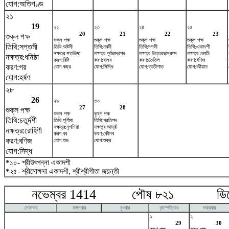
যোগ:অতিগণ্ড
২১
19
২২
২৩
২৪
২৫
20
21
22
23
শুক্ল পক্ষ
শুক্ল পক্ষ
শুক্ল পক্ষ
শুক্ল পক্ষ
শুক্ল পক্ষ
তিথি:সপ্তমী
তিথি:অষ্টমী
তিথি:নবমী
তিথি:দশমী
তিথি:একাদশী
নক্ষত্র:শতভিষ‌া
নক্ষত্র:পূর্বভাদ্রপদ
নক্ষত্র:উত্তরভাদ্রপদ
নক্ষত্র:রেবতী
নক্ষত্র:ধনিষ্ঠা
করণ:বিষ্টি
করণ:বালব
করণ:তৈতিল
করণ:বণিজ
করণ:গর
যোগ:বজ্র
যোগ:সিদ্ধি
যোগ:ব্যতীপাত
যোগ:বরীয়ান
যোগ:হর্ষণ
২৮
26
২৯
৩০
27
28
শুক্ল পক্ষ
শুক্ল পক্ষ
কৃষ্ণ পক্ষ
তিথি:চতুর্দশী
তিথি:পূর্ণিমা
তিথি:প্রতিপদ
নক্ষত্র:মৃগশিরা
নক্ষত্র:আর্দ্রা
নক্ষত্র:রোহিণী
করণ:বব
করণ:কৌলব
করণ:বণিজ
যোগ:শুভ
যোগ:শুক্র
যোগ:সিদ্ধ
*১০- শ্রীউৎপন্না একাদশী
*২৫- শ্রীমোক্ষদা একাদশী, শ্রীশ্রীগীতা জয়ন্তী
নভেম্বর 1414 পৌষ ৮২১ ডিসেম
সোমবার
মঙ্গলবার
বুধবার
বৃহস্পতিবার
শুক্রবার
১
২
29
30