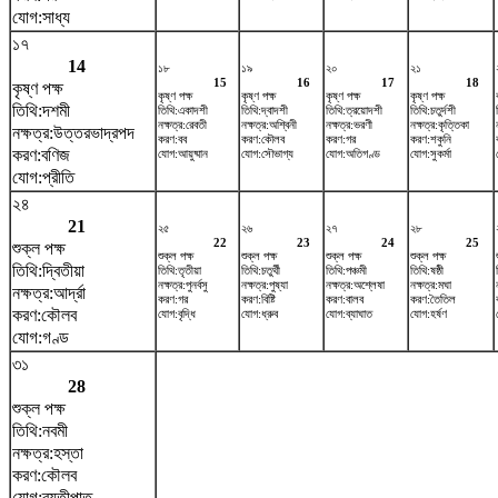
যোগ:সাধ্য
১৭
14
১৮
১৯
২০
২১
15
16
17
18
কৃষ্ণ পক্ষ
কৃষ্ণ পক্ষ
কৃষ্ণ পক্ষ
কৃষ্ণ পক্ষ
কৃষ্ণ পক্ষ
তিথি:দশমী
তিথি:একাদশী
তিথি:দ্বাদশী
তিথি:ত্রয়োদশী
তিথি:চতুর্দশী
নক্ষত্র:রেবতী
নক্ষত্র:অশ্বিনী
নক্ষত্র:ভরণী
নক্ষত্র:কৃত্তিকা
নক্ষত্র:উত্তরভাদ্রপদ
করণ:বব
করণ:কৌলব
করণ:গর
করণ:শকুনি
করণ:বণিজ
যোগ:আয়ুষ্মান
যোগ:সৌভাগ্য
যোগ:অতিগণ্ড
যোগ:সুকর্মা
যোগ:প্রীতি
২৪
21
২৫
২৬
২৭
২৮
22
23
24
25
শুক্ল পক্ষ
শুক্ল পক্ষ
শুক্ল পক্ষ
শুক্ল পক্ষ
শুক্ল পক্ষ
তিথি:দ্বিতীয়া
তিথি:তৃতীয়া
তিথি:চতুর্থী
তিথি:পঞ্চমী
তিথি:ষষ্ঠী
নক্ষত্র:পুনর্বসু
নক্ষত্র:পুষ্যা
নক্ষত্র:অশ্লেষা
নক্ষত্র:মঘা
নক্ষত্র:আর্দ্রা
করণ:গর
করণ:বিষ্টি
করণ:বালব
করণ:তৈতিল
করণ:কৌলব
যোগ:বৃদ্ধি
যোগ:ধ্রুব
যোগ:ব্যাঘাত
যোগ:হর্ষণ
যোগ:গণ্ড
৩১
28
শুক্ল পক্ষ
তিথি:নবমী
নক্ষত্র:হস্তা
করণ:কৌলব
যোগ:ব্যতীপাত