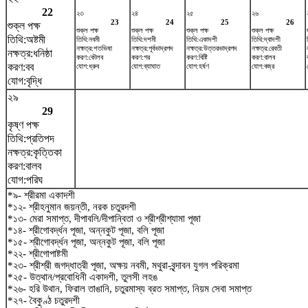
22
২৩
২৪
২৫
২৬
23
24
25
26
শুক্ল পক্ষ
শুক্ল পক্ষ
শুক্ল পক্ষ
শুক্ল পক্ষ
শুক্ল পক্ষ
তিথি:অষ্টমী
তিথি:নবমী
তিথি:দশমী
তিথি:একাদশী
তিথি:দ্বাদশী
নক্ষত্র:শতভিষ‌া
নক্ষত্র:পূর্বভাদ্রপদ
নক্ষত্র:উত্তরভাদ্রপদ
নক্ষত্র:রেবতী
নক্ষত্র:ধনিষ্ঠা
করণ:কৌলব
করণ:গর
করণ:বিষ্টি
করণ:বালব
করণ:বব
যোগ:ধ্রুব
যোগ:ব্যাঘাত
যোগ:হর্ষণ
যোগ:বজ্র
যোগ:বৃদ্ধি
২৯
29
কৃষ্ণ পক্ষ
তিথি:প্রতিপদ
নক্ষত্র:কৃত্তিকা
করণ:বালব
যোগ:পরিঘ
*৯- শ্রীরমা একাদশী
*১২- শ্রীহনুমান জয়ন্তী, নরক চতুরদশী
*১৩- মেরা সমাপ্ত, দীপাবলি/দীপান্বিতা ও শ্রীশ্রীশ্যামা পূজা
*১৪- শ্রীগোবর্দ্ধন পূজা, অন্নকুট পূজা, বলি পূজা
*১৫- শ্রীগোবর্দ্ধন পূজা, অন্নকুট পূজা, বলি পূজা
*২২- শ্রীগোপাষ্টমী
*২৩- শ্রীশ্রী জগদ্ধাত্রী পূজা, অক্ষয় নবমী, মথুরা-বৃন্দাবন যুগল পরিক্রমা
*২৫- উত্থান/প্রবোধিনী একাদশী, তুলসী লহঙ
*২৬- হরি উথান, ফিরাল তাঙানি, চতুরমাস্য ব্রত সমাপ্ত, নিয়ম সেবা সমাপ্ত
*২৭- বৈকুণ্ঠ চতুরদশী