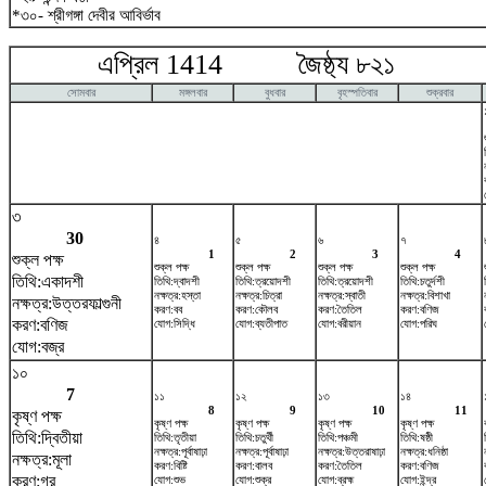
*৩০- শ্রীগঙ্গা দেবীর আবির্ভাব
এপ্রিল 1414 জৈষ্ঠ্য ৮২১ ম
সোমবার
মঙ্গলবার
বুধবার
বৃহস্পতিবার
শুক্রবার
৩
30
৪
৫
৬
৭
1
2
3
4
শুক্ল পক্ষ
শুক্ল পক্ষ
শুক্ল পক্ষ
শুক্ল পক্ষ
শুক্ল পক্ষ
তিথি:একাদশী
তিথি:দ্বাদশী
তিথি:ত্রয়োদশী
তিথি:ত্রয়োদশী
তিথি:চতুর্দশী
নক্ষত্র:হস্তা
নক্ষত্র:চিত্রা
নক্ষত্র:স্বাতী
নক্ষত্র:বিশাখা
নক্ষত্র:উত্তরফাল্গুনী
করণ:বব
করণ:কৌলব
করণ:তৈতিল
করণ:বণিজ
করণ:বণিজ
যোগ:সিদ্ধি
যোগ:ব্যতীপাত
যোগ:বরীয়ান
যোগ:পরিঘ
যোগ:বজ্র
১০
7
১১
১২
১৩
১৪
8
9
10
11
কৃষ্ণ পক্ষ
কৃষ্ণ পক্ষ
কৃষ্ণ পক্ষ
কৃষ্ণ পক্ষ
কৃষ্ণ পক্ষ
তিথি:দ্বিতীয়া
তিথি:তৃতীয়া
তিথি:চতুর্থী
তিথি:পঞ্চমী
তিথি:ষষ্ঠী
নক্ষত্র:পূর্বাষাঢ়া
নক্ষত্র:পূর্বাষাঢ়া
নক্ষত্র:উত্তরাষাঢ়া
নক্ষত্র:ধনিষ্ঠা
নক্ষত্র:মূলা
করণ:বিষ্টি
করণ:বালব
করণ:তৈতিল
করণ:বণিজ
করণ:গর
যোগ:শুভ
যোগ:শুক্র
যোগ:ব্রহ্ম
যোগ:ইন্দ্র