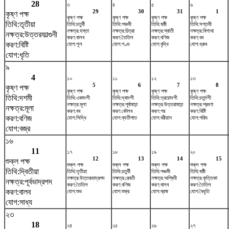
28
৩
৪
৫
৬
29
30
31
1
কৃষ্ণ পক্ষ
কৃষ্ণ পক্ষ
কৃষ্ণ পক্ষ
কৃষ্ণ পক্ষ
কৃষ্ণ পক্ষ
তিথি:তৃতীয়া
তিথি:চতুর্থী
তিথি:পঞ্চমী
তিথি:ষষ্ঠী
তিথি:সপ্তমী
নক্ষত্র:হস্তা
নক্ষত্র:চিত্রা
নক্ষত্র:স্বাতী
নক্ষত্র:বিশাখা
নক্ষত্র:উত্তরফাল্গুনী
করণ:বালব
করণ:তৈতিল
করণ:বণিজ
করণ:বব
করণ:বিষ্টি
যোগ:শূল
যোগ:গণ্ড
যোগ:বৃদ্ধি
যোগ:ধ্রুব
যোগ:ধৃতি
৯
4
১০
১১
১২
১৩
5
6
7
8
কৃষ্ণ পক্ষ
কৃষ্ণ পক্ষ
কৃষ্ণ পক্ষ
কৃষ্ণ পক্ষ
কৃষ্ণ পক্ষ
তিথি:দশমী
তিথি:একাদশী
তিথি:দ্বাদশী
তিথি:ত্রয়োদশী
তিথি:চতুর্দশী
নক্ষত্র:মূলা
নক্ষত্র:পূর্বাষাঢ়া
নক্ষত্র:উত্তরাষাঢ়া
নক্ষত্র:শ্রবণা
নক্ষত্র:মূলা
করণ:বব
করণ:কৌলব
করণ:গর
করণ:বিষ্টি
করণ:বণিজ
যোগ:সিদ্ধি
যোগ:ব্যতীপাত
যোগ:বরীয়ান
যোগ:পরিঘ
যোগ:বজ্র
১৬
11
১৭
১৮
১৯
২০
12
13
14
15
শুক্ল পক্ষ
শুক্ল পক্ষ
শুক্ল পক্ষ
শুক্ল পক্ষ
শুক্ল পক্ষ
তিথি:দ্বিতীয়া
তিথি:তৃতীয়া
তিথি:চতুর্থী
তিথি:পঞ্চমী
তিথি:ষষ্ঠী
নক্ষত্র:উত্তরভাদ্রপদ
নক্ষত্র:রেবতী
নক্ষত্র:অশ্বিনী
নক্ষত্র:কৃত্তিকা
নক্ষত্র:পূর্বভাদ্রপদ
করণ:তৈতিল
করণ:বণিজ
করণ:বালব
করণ:তৈতিল
করণ:বালব
যোগ:শুভ
যোগ:শুক্র
যোগ:ব্রহ্ম
যোগ:বৈধৃতি
যোগ:সাধ্য
২৩
18
২৪
২৫
২৬
২৭