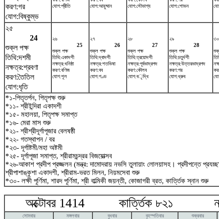
করণ:গর
যোগ:প্রীতি
যোগ:আয়ুষ্মান
যোগ:সৌভাগ্য
যোগ:শোভন
যো
যোগ:বিষ্কুম্ভ
২৫
24
২৬
২৭
২৮
২৯
৩
25
26
27
28
শুক্ল পক্ষ
শুক্ল পক্ষ
শুক্ল পক্ষ
শুক্ল পক্ষ
শুক্ল পক্ষ
শুক
তিথি:দশমী
তিথি:একাদশী
তিথি:দ্বাদশী
তিথি:ত্রয়োদশী
তিথি:চতুর্দশী
তিথ
নক্ষত্র:ধনিষ্ঠা
নক্ষত্র:শতভিষ‌া
নক্ষত্র:পূর্বভাদ্রপদ
নক্ষত্র:উত্তরভাদ্রপদ
নক্
নক্ষত্র:শ্রবণা
করণ:বণিজ
করণ:বব
করণ:কৌলব
করণ:গর
কর
করণ:তৈতিল
যোগ:শূল
যোগ:গণ্ড
যোগ:বৃদ্ধি
যোগ:ধ্রুব
যোগ
যোগ:ধৃতি
*১-পিতৃতর্পন, পিতৃপক্ষ শুরু
*১১- শ্রীইন্দিরা একাদশী
*১৫- মহালয়া, পিতৃপক্ষ সমাপ্ত
*১৬- মেরা মাস শুরু
*২১- শ্রীশ্রীদূর্গাপূজার বেলষষ্ঠী
*২২- গতস্থাপন / বর
*২৩- দূর্গাষ্টমী/মহা অষ্টমী
*২৫- দূর্গাপূজা সমাপ্ত, শ্রীরামচন্দ্রর বিজয়োত্সব
*২৬-আকাশ প্রদীপ প্রজ্জলন (মন্ত্র: দামোদরায় নভসি তুলায়াং লোলয়াসহ। প্রদীপন্তে প্রযচ
শ্রীপাশাঙ্কুশা একাদশী, শ্রীরাম-ভরত মিলন, নিয়মসেবা শুরু
*৩০- লক্ষী পূর্ণিমা, শারদ পূর্ণিমা, শ্রী বাল্মিকী জয়ন্তী, কোজাগরী ব্রত, কার্ত্তিক স্নান শুরু
অক্টোবর 1414 কার্ত্তিক ৮২১ নভে
সোমবার
মঙ্গলবার
বুধবার
বৃহস্পতিবার
শুক্রবার