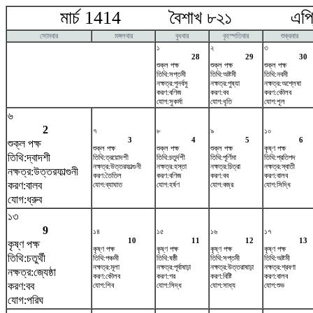
মার্চ 1414 বৈশাখ ৮২১ এপ্রি
সোমবার
মঙ্গলবার
বুধবার
বৃহস্পতিবার
শুক্রবার
১
২
৩
28
29
30
শুক্ল পক্ষ
শুক্ল পক্ষ
শুক্ল পক্ষ
তিথি:সপ্তমী
তিথি:অষ্টমী
তিথি:নবমী
নক্ষত্র:পুনর্বসু
নক্ষত্র:পুষ্যা
নক্ষত্র:অশ্লেষা
করণ:বণিজ
করণ:বব
করণ:কৌলব
যোগ:সুকর্মা
যোগ:ধৃতি
যোগ:শূল
৬
2
৭
৮
৯
১০
3
4
5
6
শুক্ল পক্ষ
শুক্ল পক্ষ
শুক্ল পক্ষ
শুক্ল পক্ষ
কৃষ্ণ পক্ষ
তিথি:দ্বাদশী
তিথি:ত্রয়োদশী
তিথি:চতুর্দশী
তিথি:পূর্ণিমা
তিথি:প্রতিপদ
নক্ষত্র:উত্তরফাল্গুনী
নক্ষত্র:হস্তা
নক্ষত্র:চিত্রা
নক্ষত্র:স্বাতী
নক্ষত্র:উত্তরফাল্গুনী
করণ:তৈতিল
করণ:বণিজ
করণ:বব
করণ:বালব
করণ:বালব
যোগ:ব্যাঘাত
যোগ:হর্ষণ
যোগ:বজ্র
যোগ:সিদ্ধি
যোগ:ধ্রুব
১৩
9
১৪
১৫
১৬
১৭
10
11
12
13
কৃষ্ণ পক্ষ
কৃষ্ণ পক্ষ
কৃষ্ণ পক্ষ
কৃষ্ণ পক্ষ
কৃষ্ণ পক্ষ
তিথি:চতুর্থী
তিথি:পঞ্চমী
তিথি:ষষ্ঠী
তিথি:সপ্তমী
তিথি:অষ্টমী
নক্ষত্র:মূলা
নক্ষত্র:পূর্বাষাঢ়া
নক্ষত্র:উত্তরাষাঢ়া
নক্ষত্র:শ্রবণা
নক্ষত্র:জ্যেষ্ঠা
করণ:কৌলব
করণ:গর
করণ:বিষ্টি
করণ:বালব
করণ:বব
যোগ:শিব
যোগ:সিদ্ধ
যোগ:সাধ্য
যোগ:শুভ
যোগ:পরিঘ