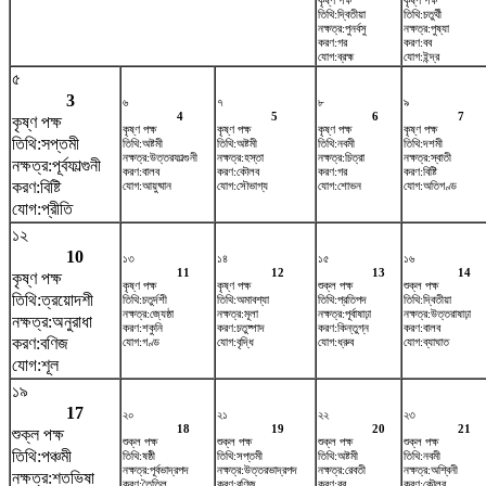
কৃষ্ণ পক্ষ
কৃষ্ণ পক্ষ
তিথি:দ্বিতীয়া
তিথি:চতুর্থী
নক্ষত্র:পুনর্বসু
নক্ষত্র:পুষ্যা
করণ:গর
করণ:বব
যোগ:ব্রহ্ম
যোগ:ইন্দ্র
৫
3
৬
৭
৮
৯
4
5
6
7
কৃষ্ণ পক্ষ
কৃষ্ণ পক্ষ
কৃষ্ণ পক্ষ
কৃষ্ণ পক্ষ
কৃষ্ণ পক্ষ
তিথি:সপ্তমী
তিথি:অষ্টমী
তিথি:অষ্টমী
তিথি:নবমী
তিথি:দশমী
নক্ষত্র:উত্তরফাল্গুনী
নক্ষত্র:হস্তা
নক্ষত্র:চিত্রা
নক্ষত্র:স্বাতী
নক্ষত্র:পূর্বফাল্গুনী
করণ:বালব
করণ:কৌলব
করণ:গর
করণ:বিষ্টি
করণ:বিষ্টি
যোগ:আয়ুষ্মান
যোগ:সৌভাগ্য
যোগ:শোভন
যোগ:অতিগণ্ড
যোগ:প্রীতি
১২
10
১৩
১৪
১৫
১৬
11
12
13
14
কৃষ্ণ পক্ষ
কৃষ্ণ পক্ষ
কৃষ্ণ পক্ষ
শুক্ল পক্ষ
শুক্ল পক্ষ
তিথি:ত্রয়োদশী
তিথি:চতুর্দশী
তিথি:অমাবশ্যা
তিথি:প্রতিপদ
তিথি:দ্বিতীয়া
নক্ষত্র:জ্যেষ্ঠা
নক্ষত্র:মূলা
নক্ষত্র:পূর্বাষাঢ়া
নক্ষত্র:উত্তরাষাঢ়া
নক্ষত্র:অনুরাধা
করণ:শকুনি
করণ:চতুষ্পাদ
করণ:কিন্তুগ্ন
করণ:বালব
করণ:বণিজ
যোগ:গণ্ড
যোগ:বৃদ্ধি
যোগ:ধ্রুব
যোগ:ব্যাঘাত
যোগ:শূল
১৯
17
২০
২১
২২
২৩
18
19
20
21
শুক্ল পক্ষ
শুক্ল পক্ষ
শুক্ল পক্ষ
শুক্ল পক্ষ
শুক্ল পক্ষ
তিথি:পঞ্চমী
তিথি:ষষ্ঠী
তিথি:সপ্তমী
তিথি:অষ্টমী
তিথি:নবমী
নক্ষত্র:পূর্বভাদ্রপদ
নক্ষত্র:উত্তরভাদ্রপদ
নক্ষত্র:রেবতী
নক্ষত্র:অশ্বিনী
নক্ষত্র:শতভিষ‌া
করণ:তৈতিল
করণ:বণিজ
করণ:বব
করণ:কৌলব