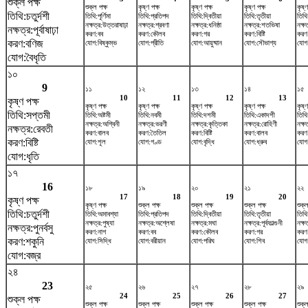
শুক্ল পক্ষ
শুক্ল পক্ষ
কৃষ্ণ পক্ষ
কৃষ্ণ পক্ষ
কৃষ্ণ পক্ষ
কৃষ্ণ
তিথি:চতুর্দশী
তিথি:পূর্ণিমা
তিথি:প্রতিপদ
তিথি:দ্বিতীয়া
তিথি:তৃতীয়া
তিথি
নক্ষত্র:উত্তরাষাঢ়া
নক্ষত্র:শ্রবণা
নক্ষত্র:ধনিষ্ঠা
নক্ষত্র:শতভিষ‌া
নক্ষত
নক্ষত্র:পূর্বাষাঢ়া
করণ:বব
করণ:কৌলব
করণ:গর
করণ:বিষ্টি
করণ
করণ:বণিজ
যোগ:বিষ্কুম্ভ
যোগ:প্রীতি
যোগ:আয়ুষ্মান
যোগ:সৌভাগ্য
যোগ
যোগ:বৈধৃতি
১০
9
১১
১২
১৩
১৪
১৫
10
11
12
13
কৃষ্ণ পক্ষ
কৃষ্ণ পক্ষ
কৃষ্ণ পক্ষ
কৃষ্ণ পক্ষ
কৃষ্ণ পক্ষ
কৃষ্ণ
তিথি:সপ্তমী
তিথি:অষ্টমী
তিথি:নবমী
তিথি:দশমী
তিথি:একাদশী
তিথি
নক্ষত্র:অশ্বিনী
নক্ষত্র:ভরণী
নক্ষত্র:কৃত্তিকা
নক্ষত্র:রোহিণী
নক্ষ
নক্ষত্র:রেবতী
করণ:বালব
করণ:তৈতিল
করণ:বিষ্টি
করণ:বালব
করণ
করণ:বিষ্টি
যোগ:শূল
যোগ:গণ্ড
যোগ:বৃদ্ধি
যোগ:ধ্রুব
যোগ:
যোগ:ধৃতি
১৭
16
১৮
১৯
২০
২১
২২
17
18
19
20
কৃষ্ণ পক্ষ
কৃষ্ণ পক্ষ
শুক্ল পক্ষ
শুক্ল পক্ষ
শুক্ল পক্ষ
শুক্ল
তিথি:চতুর্দশী
তিথি:অমাবশ্যা
তিথি:প্রতিপদ
তিথি:দ্বিতীয়া
তিথি:তৃতীয়া
তিথি:
নক্ষত্র:পুষ্যা
নক্ষত্র:অশ্লেষা
নক্ষত্র:মঘা
নক্ষত্র:পূর্বফাল্গুনী
নক্ষ
নক্ষত্র:পুনর্বসু
করণ:নাগ
করণ:বব
করণ:কৌলব
করণ:গর
করণ:ব
করণ:শকুনি
যোগ:সিদ্ধি
যোগ:বরীয়ান
যোগ:পরিঘ
যোগ:শিব
যোগ:
যোগ:বজ্র
২৪
23
২৫
২৬
২৭
২৮
২৯
24
25
26
27
শুক্ল পক্ষ
শুক্ল পক্ষ
শুক্ল পক্ষ
শুক্ল পক্ষ
শুক্ল পক্ষ
শুক্ল