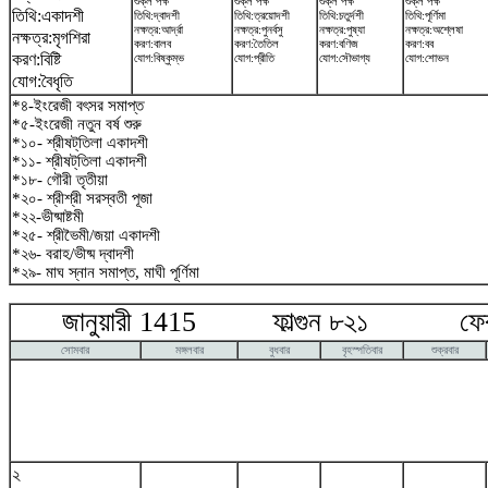
শুক্ল পক্ষ
শুক্ল পক্ষ
শুক্ল পক্ষ
শুক্ল পক্ষ
তিথি:একাদশী
তিথি:দ্বাদশী
তিথি:ত্রয়োদশী
তিথি:চতুর্দশী
তিথি:পূর্ণিমা
নক্ষত্র:আর্দ্রা
নক্ষত্র:পুনর্বসু
নক্ষত্র:পুষ্যা
নক্ষত্র:অশ্লেষা
নক্ষত্র:মৃগশিরা
করণ:বালব
করণ:তৈতিল
করণ:বণিজ
করণ:বব
করণ:বিষ্টি
যোগ:বিষ্কুম্ভ
যোগ:প্রীতি
যোগ:সৌভাগ্য
যোগ:শোভন
যোগ:বৈধৃতি
*৪-ইংরেজী বৎসর সমাপ্ত
*৫-ইংরেজী নতুন বর্ষ শুরু
*১০- শ্রীষট্‌তিলা একাদশী
*১১- শ্রীষট্‌তিলা একাদশী
*১৮- গৌরী তৃতীয়া
*২০- শ্রীশ্রী সরস্বতী পূজা
*২২-ভীষ্মাষ্টমী
*২৫- শ্রীভৈমী/জয়া একাদশী
*২৬- বরাহ/ভীষ্ম দ্বাদশী
*২৯- মাঘ স্নান সমাপ্ত, মাঘী পূর্ণিমা
জানুয়ারী 1415 ফাল্গুন ৮২১ ফেব্র
সোমবার
মঙ্গলবার
বুধবার
বৃহস্পতিবার
শুক্রবার
২