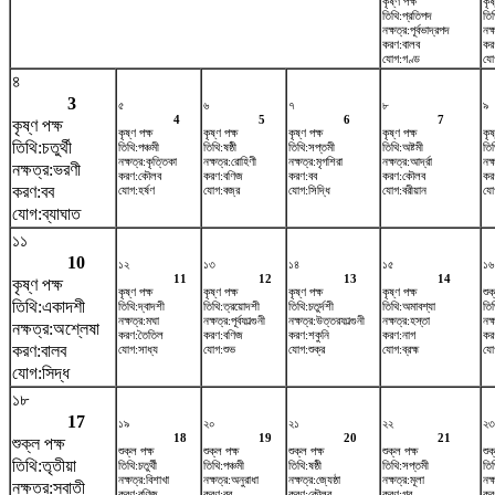
কৃষ্ণ পক্ষ
কৃষ
তিথি:প্রতিপদ
তিথ
নক্ষত্র:পূর্বভাদ্রপদ
নক
করণ:বালব
কর
যোগ:গণ্ড
যোগ
৪
3
৫
৬
৭
৮
৯
4
5
6
7
কৃষ্ণ পক্ষ
কৃষ্ণ পক্ষ
কৃষ্ণ পক্ষ
কৃষ্ণ পক্ষ
কৃষ্ণ পক্ষ
কৃষ
তিথি:চতুর্থী
তিথি:পঞ্চমী
তিথি:ষষ্ঠী
তিথি:সপ্তমী
তিথি:অষ্টমী
তি
নক্ষত্র:কৃত্তিকা
নক্ষত্র:রোহিণী
নক্ষত্র:মৃগশিরা
নক্ষত্র:আর্দ্রা
নক্
নক্ষত্র:ভরণী
করণ:কৌলব
করণ:বণিজ
করণ:বব
করণ:কৌলব
কর
করণ:বব
যোগ:হর্ষণ
যোগ:বজ্র
যোগ:সিদ্ধি
যোগ:বরীয়ান
যো
যোগ:ব্যাঘাত
১১
10
১২
১৩
১৪
১৫
১৬
11
12
13
14
কৃষ্ণ পক্ষ
কৃষ্ণ পক্ষ
কৃষ্ণ পক্ষ
কৃষ্ণ পক্ষ
কৃষ্ণ পক্ষ
শুক
তিথি:একাদশী
তিথি:দ্বাদশী
তিথি:ত্রয়োদশী
তিথি:চতুর্দশী
তিথি:অমাবশ্যা
তি
নক্ষত্র:মঘা
নক্ষত্র:পূর্বফাল্গুনী
নক্ষত্র:উত্তরফাল্গুনী
নক্ষত্র:হস্তা
নক্
নক্ষত্র:অশ্লেষা
করণ:তৈতিল
করণ:বণিজ
করণ:শকুনি
করণ:নাগ
কর
করণ:বালব
যোগ:সাধ্য
যোগ:শুভ
যোগ:শুক্র
যোগ:ব্রহ্ম
যোগ
যোগ:সিদ্ধ
১৮
17
১৯
২০
২১
২২
২৩
18
19
20
21
শুক্ল পক্ষ
শুক্ল পক্ষ
শুক্ল পক্ষ
শুক্ল পক্ষ
শুক্ল পক্ষ
শুক
তিথি:তৃতীয়া
তিথি:চতুর্থী
তিথি:পঞ্চমী
তিথি:ষষ্ঠী
তিথি:সপ্তমী
তিথ
নক্ষত্র:বিশাখা
নক্ষত্র:অনুরাধা
নক্ষত্র:জ্যেষ্ঠা
নক্ষত্র:মূলা
নক্ষ
নক্ষত্র:স্বাতী
করণ:বণিজ
করণ:বব
করণ:কৌলব
করণ:গর
করণ