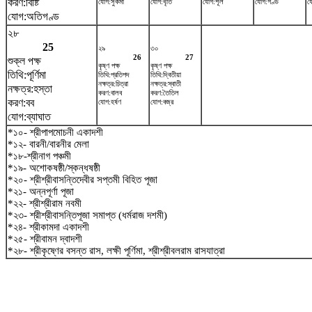
করণ:বিষ্টি
যোগ:সুকর্মা
যোগ:ধৃতি
যোগ:শূল
যোগ:গণ্ড
যো
যোগ:অতিগণ্ড
২৮
25
২৯
৩০
26
27
শুক্ল পক্ষ
কৃষ্ণ পক্ষ
কৃষ্ণ পক্ষ
তিথি:পূর্ণিমা
তিথি:প্রতিপদ
তিথি:দ্বিতীয়া
নক্ষত্র:চিত্রা
নক্ষত্র:স্বাতী
নক্ষত্র:হস্তা
করণ:বালব
করণ:তৈতিল
করণ:বব
যোগ:হর্ষণ
যোগ:বজ্র
যোগ:ব্যাঘাত
*১০- শ্রীপাপমোচনী একাদশী
*১২- বারনী/বারনীর মেলা
*১৮-শ্রীনাগ পঞ্চমী
*১৯- অশোকষষ্ঠী/স্কন্ধষষ্ঠী
*২০- শ্রীশ্রীবাসন্তিদেবীর সপ্তমী বিহিত পূজা
*২১- অন্নপূর্ণা পূজা
*২২- শ্রীশ্রীরাম নবমী
*২৩- শ্রীশ্রীবাসন্তিপূজা সমাপ্ত (ধর্মরাজ দশমী)
*২৪- শ্রীকামদা একাদশী
*২৫- শ্রীবামন দ্বাদশী
*২৮- শ্রীকৃষ্ণের বসন্ত রাস, লক্ষী পূর্ণিমা, শ্রীশ্রীবলরাম রাসযাত্রা