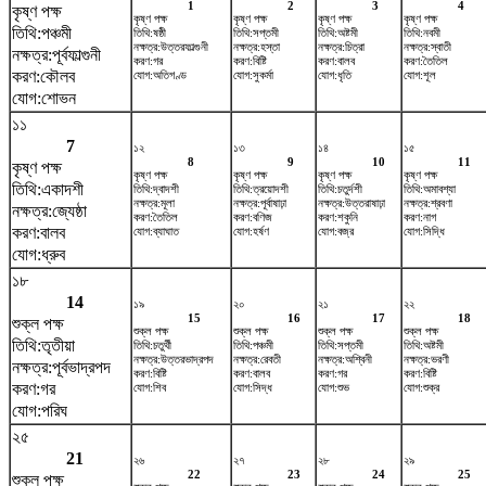
1
2
3
4
কৃষ্ণ পক্ষ
কৃষ্ণ পক্ষ
কৃষ্ণ পক্ষ
কৃষ্ণ পক্ষ
কৃষ্ণ পক্ষ
তিথি:পঞ্চমী
তিথি:ষষ্ঠী
তিথি:সপ্তমী
তিথি:অষ্টমী
তিথি:নবমী
নক্ষত্র:উত্তরফাল্গুনী
নক্ষত্র:হস্তা
নক্ষত্র:চিত্রা
নক্ষত্র:স্বাতী
নক্ষত্র:পূর্বফাল্গুনী
করণ:গর
করণ:বিষ্টি
করণ:বালব
করণ:তৈতিল
করণ:কৌলব
যোগ:অতিগণ্ড
যোগ:সুকর্মা
যোগ:ধৃতি
যোগ:শূল
যোগ:শোভন
১১
7
১২
১৩
১৪
১৫
8
9
10
11
কৃষ্ণ পক্ষ
কৃষ্ণ পক্ষ
কৃষ্ণ পক্ষ
কৃষ্ণ পক্ষ
কৃষ্ণ পক্ষ
তিথি:একাদশী
তিথি:দ্বাদশী
তিথি:ত্রয়োদশী
তিথি:চতুর্দশী
তিথি:অমাবশ্যা
নক্ষত্র:মূলা
নক্ষত্র:পূর্বাষাঢ়া
নক্ষত্র:উত্তরাষাঢ়া
নক্ষত্র:শ্রবণা
নক্ষত্র:জ্যেষ্ঠা
করণ:তৈতিল
করণ:বণিজ
করণ:শকুনি
করণ:নাগ
করণ:বালব
যোগ:ব্যাঘাত
যোগ:হর্ষণ
যোগ:বজ্র
যোগ:সিদ্ধি
যোগ:ধ্রুব
১৮
14
১৯
২০
২১
২২
15
16
17
18
শুক্ল পক্ষ
শুক্ল পক্ষ
শুক্ল পক্ষ
শুক্ল পক্ষ
শুক্ল পক্ষ
তিথি:তৃতীয়া
তিথি:চতুর্থী
তিথি:পঞ্চমী
তিথি:সপ্তমী
তিথি:অষ্টমী
নক্ষত্র:উত্তরভাদ্রপদ
নক্ষত্র:রেবতী
নক্ষত্র:অশ্বিনী
নক্ষত্র:ভরণী
নক্ষত্র:পূর্বভাদ্রপদ
করণ:বিষ্টি
করণ:বালব
করণ:গর
করণ:বিষ্টি
করণ:গর
যোগ:শিব
যোগ:সিদ্ধ
যোগ:শুভ
যোগ:শুক্র
যোগ:পরিঘ
২৫
21
২৬
২৭
২৮
২৯
22
23
24
25
শুক্ল পক্ষ