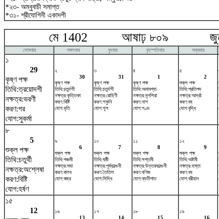
*২৩- অম্বুবাচী সমাপ্ত
*৩১- শ্রীযোগিনী একাদশী
মে 1402 আষাঢ় ৮০৯ জুন
সোমবার
মঙ্গলবার
বুধবার
বৃহস্পতিবার
শুক্রবার
১
29
২
৩
৪
৫
30
31
1
2
কৃষ্ণ পক্ষ
কৃষ্ণ পক্ষ
কৃষ্ণ পক্ষ
কৃষ্ণ পক্ষ
শুক্ল পক্ষ
তিথি:ত্রয়োদশী
তিথি:চতুর্দশী
তিথি:চতুর্দশী
তিথি:অমাবশ্যা
তিথি:প্রতিপদ
নক্ষত্র:কৃত্তিকা
নক্ষত্র:রোহিণী
নক্ষত্র:মৃগশিরা
নক্ষত্র:আর্দ্রা
নক্ষত্র:ভরণী
করণ:বিষ্টি
করণ:শকুনি
করণ:নাগ
করণ:বব
করণ:গর
যোগ:ধৃতি
যোগ:শূল
যোগ:গণ্ড
যোগ:বৃদ্ধি
যোগ:সুকর্মা
৮
5
৯
১০
১১
১২
6
7
8
9
শুক্ল পক্ষ
শুক্ল পক্ষ
শুক্ল পক্ষ
শুক্ল পক্ষ
শুক্ল পক্ষ
তিথি:চতুর্থী
তিথি:পঞ্চমী
তিথি:ষষ্ঠী
তিথি:সপ্তমী
তিথি:অষ্টমী
নক্ষত্র:মঘা
নক্ষত্র:পূর্বফাল্গুনী
নক্ষত্র:উত্তরফাল্গুনী
নক্ষত্র:হস্তা
নক্ষত্র:অশ্লেষা
করণ:বালব
করণ:তৈতিল
করণ:বণিজ
করণ:বব
করণ:বিষ্টি
যোগ:বজ্র
যোগ:সিদ্ধি
যোগ:ব্যতীপাত
যোগ:বরীয়ান
যোগ:হর্ষণ
১৫
12
১৬
১৭
১৮
১৯
13
14
15
16