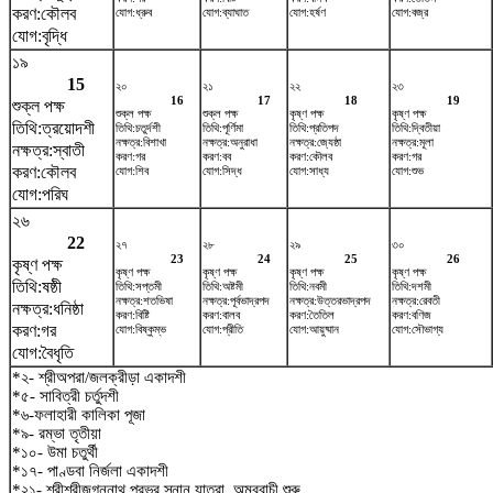
করণ:কৌলব
যোগ:ধ্রুব
যোগ:ব্যাঘাত
যোগ:হর্ষণ
যোগ:বজ্র
যোগ:বৃদ্ধি
১৯
15
২০
২১
২২
২৩
16
17
18
19
শুক্ল পক্ষ
শুক্ল পক্ষ
শুক্ল পক্ষ
কৃষ্ণ পক্ষ
কৃষ্ণ পক্ষ
তিথি:ত্রয়োদশী
তিথি:চতুর্দশী
তিথি:পূর্ণিমা
তিথি:প্রতিপদ
তিথি:দ্বিতীয়া
নক্ষত্র:বিশাখা
নক্ষত্র:অনুরাধা
নক্ষত্র:জ্যেষ্ঠা
নক্ষত্র:মূলা
নক্ষত্র:স্বাতী
করণ:গর
করণ:বব
করণ:কৌলব
করণ:গর
করণ:কৌলব
যোগ:শিব
যোগ:সিদ্ধ
যোগ:সাধ্য
যোগ:শুভ
যোগ:পরিঘ
২৬
22
২৭
২৮
২৯
৩০
23
24
25
26
কৃষ্ণ পক্ষ
কৃষ্ণ পক্ষ
কৃষ্ণ পক্ষ
কৃষ্ণ পক্ষ
কৃষ্ণ পক্ষ
তিথি:ষষ্ঠী
তিথি:সপ্তমী
তিথি:অষ্টমী
তিথি:নবমী
তিথি:দশমী
নক্ষত্র:শতভিষ‌া
নক্ষত্র:পূর্বভাদ্রপদ
নক্ষত্র:উত্তরভাদ্রপদ
নক্ষত্র:রেবতী
নক্ষত্র:ধনিষ্ঠা
করণ:বিষ্টি
করণ:বালব
করণ:তৈতিল
করণ:বণিজ
করণ:গর
যোগ:বিষ্কুম্ভ
যোগ:প্রীতি
যোগ:আয়ুষ্মান
যোগ:সৌভাগ্য
যোগ:বৈধৃতি
*২- শ্রীঅপরা/জলক্রীড়া একাদশী
*৫- সাবিত্রী চর্তুদশী
*৬-ফলাহারী কালিকা পূজা
*৯- রম্ভা তৃতীয়া
*১০- উমা চতুর্থী
*১৭- পাণ্ডবা নির্জলা একাদশী
*২১- শ্রীশ্রীজগন্নাথ প্রভুর স্নান যাত্রা, অম্বুবাচী শুরু