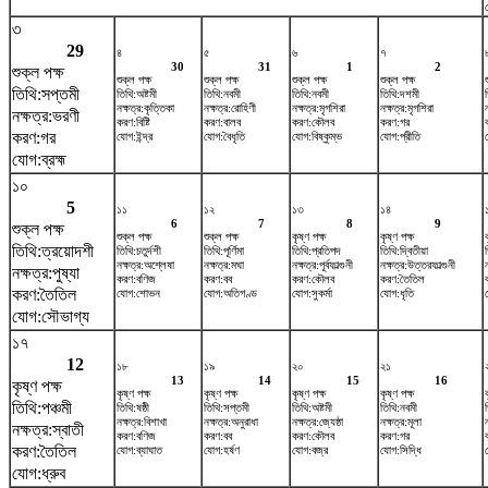
৩
29
৪
৫
৬
৭
30
31
1
2
শুক্ল পক্ষ
শুক্ল পক্ষ
শুক্ল পক্ষ
শুক্ল পক্ষ
শুক্ল পক্ষ
তিথি:সপ্তমী
তিথি:অষ্টমী
তিথি:নবমী
তিথি:নবমী
তিথি:দশমী
নক্ষত্র:কৃত্তিকা
নক্ষত্র:রোহিণী
নক্ষত্র:মৃগশিরা
নক্ষত্র:মৃগশিরা
ন
নক্ষত্র:ভরণী
করণ:বিষ্টি
করণ:বালব
করণ:কৌলব
করণ:গর
করণ:গর
যোগ:ইন্দ্র
যোগ:বৈধৃতি
যোগ:বিষ্কুম্ভ
যোগ:প্রীতি
যোগ:ব্রহ্ম
১০
5
১১
১২
১৩
১৪
6
7
8
9
শুক্ল পক্ষ
শুক্ল পক্ষ
শুক্ল পক্ষ
কৃষ্ণ পক্ষ
কৃষ্ণ পক্ষ
তিথি:ত্রয়োদশী
তিথি:চতুর্দশী
তিথি:পূর্ণিমা
তিথি:প্রতিপদ
তিথি:দ্বিতীয়া
নক্ষত্র:অশ্লেষা
নক্ষত্র:মঘা
নক্ষত্র:পূর্বফাল্গুনী
নক্ষত্র:উত্তরফাল্গুনী
নক্ষত্র:পুষ্যা
করণ:বণিজ
করণ:বব
করণ:কৌলব
করণ:তৈতিল
করণ:তৈতিল
যোগ:শোভন
যোগ:অতিগণ্ড
যোগ:সুকর্মা
যোগ:ধৃতি
যোগ:সৌভাগ্য
১৭
12
১৮
১৯
২০
২১
13
14
15
16
কৃষ্ণ পক্ষ
কৃষ্ণ পক্ষ
কৃষ্ণ পক্ষ
কৃষ্ণ পক্ষ
কৃষ্ণ পক্ষ
তিথি:পঞ্চমী
তিথি:ষষ্ঠী
তিথি:সপ্তমী
তিথি:অষ্টমী
তিথি:নবমী
নক্ষত্র:বিশাখা
নক্ষত্র:অনুরাধা
নক্ষত্র:জ্যেষ্ঠা
নক্ষত্র:মূলা
ন
নক্ষত্র:স্বাতী
করণ:বণিজ
করণ:বব
করণ:কৌলব
করণ:গর
করণ:তৈতিল
যোগ:ব্যাঘাত
যোগ:হর্ষণ
যোগ:বজ্র
যোগ:সিদ্ধি
যোগ:ধ্রুব