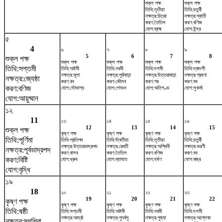
শুক্ল পক্ষ
শুক্ল পক্ষ
তিথি:তৃতীয়া
তিথি:চতুর্থী
নক্ষত্র:চিত্রা
নক্ষত্র:স্বাতী
করণ:তৈতিল
করণ:বণিজ
যোগ:ব্রহ্ম
যোগ:ইন্দ্র
৫
4
৬
৭
৮
৯
5
6
7
8
শুক্ল পক্ষ
শুক্ল পক্ষ
শুক্ল পক্ষ
শুক্ল পক্ষ
শুক্ল পক্ষ
তিথি:সপ্তমী
তিথি:অষ্টমী
তিথি:নবমী
তিথি:দশমী
তিথি:দ্বাদশী
নক্ষত্র:মূলা
নক্ষত্র:পূর্বাষাঢ়া
নক্ষত্র:উত্তরাষাঢ়া
নক্ষত্র:শ্রবণা
নক্ষত্র:জ্যেষ্ঠা
করণ:বব
করণ:কৌলব
করণ:গর
করণ:বব
করণ:বণিজ
যোগ:সৌভাগ্য
যোগ:শোভন
যোগ:অতিগণ্ড
যোগ:সুকর্মা
যোগ:আয়ুষ্মান
১২
11
১৩
১৪
১৫
১৬
12
13
14
15
শুক্ল পক্ষ
কৃষ্ণ পক্ষ
কৃষ্ণ পক্ষ
কৃষ্ণ পক্ষ
কৃষ্ণ পক্ষ
তিথি:পূর্ণিমা
তিথি:প্রতিপদ
তিথি:দ্বিতীয়া
তিথি:তৃতীয়া
তিথি:চতুর্থী
নক্ষত্র:উত্তরভাদ্রপদ
নক্ষত্র:রেবতী
নক্ষত্র:অশ্বিনী
নক্ষত্র:ভরণী
নক্ষত্র:পূর্বভাদ্রপদ
করণ:বালব
করণ:তৈতিল
করণ:বণিজ
করণ:বব
করণ:বিষ্টি
যোগ:ধ্রুব
যোগ:ব্যাঘাত
যোগ:হর্ষণ
যোগ:বজ্র
যোগ:বৃদ্ধি
১৯
18
২০
২১
২২
২৩
19
20
21
22
কৃষ্ণ পক্ষ
কৃষ্ণ পক্ষ
কৃষ্ণ পক্ষ
কৃষ্ণ পক্ষ
কৃষ্ণ পক্ষ
তিথি:ষষ্ঠী
তিথি:সপ্তমী
তিথি:অষ্টমী
তিথি:নবমী
তিথি:দশমী
নক্ষত্র:আর্দ্রা
নক্ষত্র:পুনর্বসু
নক্ষত্র:পুষ্যা
নক্ষত্র:অশ্লেষা
নক্ষত্র:মৃগশিরা