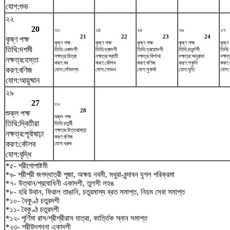
যোগ:শুভ
২২
20
২৩
২৪
২৫
২৬
২৭
21
22
23
24
কৃষ্ণ পক্ষ
কৃষ্ণ পক্ষ
কৃষ্ণ পক্ষ
কৃষ্ণ পক্ষ
কৃষ্ণ পক্ষ
কৃষ্ণ 
তিথি:দশমী
তিথি:একাদশী
তিথি:দ্বাদশী
তিথি:ত্রয়োদশী
তিথি:চতুর্দশী
তিথি:
নক্ষত্র:চিত্রা
নক্ষত্র:স্বাতী
নক্ষত্র:বিশাখা
নক্ষত্র:অনুরাধা
নক্ষত্
নক্ষত্র:হস্তা
করণ:বব
করণ:কৌলব
করণ:বণিজ
করণ:শকুনি
করণ:
করণ:বণিজ
যোগ:সৌভাগ্য
যোগ:শোভন
যোগ:সুকর্মা
যোগ:ধৃতি
যোগ:
যোগ:আয়ুষ্মান
২৯
27
৩০
28
শুক্ল পক্ষ
শুক্ল পক্ষ
তিথি:দ্বিতীয়া
তিথি:চতুর্থী
নক্ষত্র:উত্তরাষাঢ়া
নক্ষত্র:পূর্বাষাঢ়া
করণ:বণিজ
করণ:কৌলব
যোগ:ধ্রুব
যোগ:বৃদ্ধি
*৫- শ্রীগোপাষ্টমী
*৬- শ্রীশ্রী জগদ্ধাত্রী পূজা, অক্ষয় নবমী, মথুরা-বৃন্দাবন যুগল পরিক্রমা
*৭- উত্থান/প্রবোধিনী একাদশী, তুলসী লহঙ
*৮- হরি উথান, ফিরাল তাঙানি, চতুরমাস্য ব্রত সমাপ্ত, নিয়ম সেবা সমাপ্ত
*১০- বৈকুণ্ঠ চতুরদশী
*১১- বৈকুণ্ঠ চতুরদশী
*১২- পূর্ণিমা রাস/শ্রীশ্রীরাস যাত্রা, কার্ত্তিক স্নান সমাপ্ত
*২৩- শ্রীউৎপন্না একাদশী