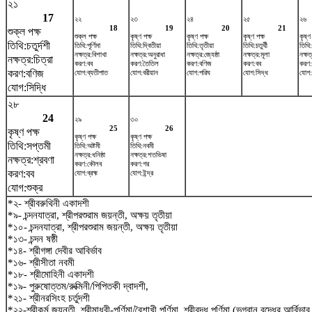
২১
17
২২
২৩
২৪
২৫
২৬
18
19
20
21
শুক্ল পক্ষ
শুক্ল পক্ষ
কৃষ্ণ পক্ষ
কৃষ্ণ পক্ষ
কৃষ্ণ পক্ষ
কৃষ্ণ
তিথি:চতুর্দশী
তিথি:পূর্ণিমা
তিথি:দ্বিতীয়া
তিথি:তৃতীয়া
তিথি:চতুর্থী
তিথি:
নক্ষত্র:বিশাখা
নক্ষত্র:অনুরাধা
নক্ষত্র:জ্যেষ্ঠা
নক্ষত্র:মূলা
নক্ষত্
নক্ষত্র:চিত্রা
করণ:বব
করণ:তৈতিল
করণ:বণিজ
করণ:বব
করণ
করণ:বণিজ
যোগ:ব্যতীপাত
যোগ:বরীয়ান
যোগ:পরিঘ
যোগ:সিদ্ধ
যোগ:
যোগ:সিদ্ধি
২৮
24
২৯
৩০
25
26
কৃষ্ণ পক্ষ
কৃষ্ণ পক্ষ
কৃষ্ণ পক্ষ
তিথি:সপ্তমী
তিথি:অষ্টমী
তিথি:নবমী
নক্ষত্র:ধনিষ্ঠা
নক্ষত্র:শতভিষ‌া
নক্ষত্র:শ্রবণা
করণ:কৌলব
করণ:গর
করণ:বব
যোগ:ব্রহ্ম
যোগ:ইন্দ্র
যোগ:শুক্র
*২- শ্রীবরুথিনী একাদশী
*৯- চন্দনযাত্রা, শ্রীপরশুরাম জয়ন্তী, অক্ষয় তৃতীয়া
*১০- চন্দনযাত্রা, শ্রীপরশুরাম জয়ন্তী, অক্ষয় তৃতীয়া
*১৩- চন্দন ষষ্ঠী
*১৪- শ্রীগঙ্গা দেবীর আবির্ভাব
*১৬- শ্রীসীতা নবমী
*১৮- শ্রীমোহিনী একাদশী
*১৯- পুরুষোত্তম/রুক্মিনী/পিপিতকী দ্বাদশী,
*২১- শ্রীনরসিংহ চর্তুদশী
*২২-শ্রীকুর্ম জয়ন্তী, শ্রীমাধবী-পূর্ণিমা/বৈশাখী পূর্ণিমা, শ্রীবুদ্ধ পূর্ণিমা (ভগবান বুদ্ধের আর্বিভ