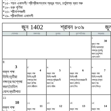
*১৫- শয়ন একাদশী/ শ্রীশ্রীজগন্নাথ প্রভুর শয়ন, চর্তুমাস্য ব্রত শুরু
*১৮- গুরু পূর্ণিমা
*২৩- শ্রীনাগপঞ্চমী
*২৯- শ্রীকামিকা একাদশী
জুন 1402 শ্রাবন ৮০৯ জুলা
সোমবার
মঙ্গলবার
বুধবার
বৃহস্পতিবার
শুক্রবার
১
30
কৃষ্ণ পক্ষ
তিথি:অমাবশ্যা
নক্ষত্র:পুনর্বসু
করণ:চতুষ্পাদ
যোগ:হর্ষণ
৪
3
৫
৬
৭
৮
4
5
6
7
শুক্ল পক্ষ
শুক্ল পক্ষ
শুক্ল পক্ষ
শুক্ল পক্ষ
শুক্ল পক্ষ
তিথি:তৃতীয়া
তিথি:চতুর্থী
তিথি:পঞ্চমী
তিথি:ষষ্ঠী
তিথি:সপ্তমী
নক্ষত্র:মঘা
নক্ষত্র:পূর্বফাল্গুনী
নক্ষত্র:উত্তরফাল্গুনী
নক্ষত্র:হস্তা
নক্ষত্র:অশ্লেষা
করণ:বণিজ
করণ:বব
করণ:কৌলব
করণ:গর
করণ:তৈতিল
যোগ:বরীয়ান
যোগ:পরিঘ
যোগ:শিব
যোগ:সিদ্ধ
যোগ:ব্যতীপাত
১১
10
১২
১৩
১৪
১৫
11
12
13
14
শুক্ল পক্ষ
শুক্ল পক্ষ
শুক্ল পক্ষ
শুক্ল পক্ষ
শুক্ল পক্ষ