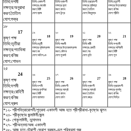
তিথি:দশমী
তিথি:একাদশী
তিথি:দ্বাদশী
তিথি:ত্রয়োদশী
তিথি:চতুর্দশী
নক্ষত্র:জ্যেষ্ঠা
নক্ষত্র:মূলা
নক্ষত্র:পূর্বাষাঢ়া
নক্ষত্র:উত্তরাষাঢ়া
নক্ষত্র:অনুরাধা
করণ:বিষ্টি
করণ:বালব
করণ:তৈতিল
করণ:বণিজ
করণ:তৈতিল
যোগ:ব্রহ্ম
যোগ:ইন্দ্র
যোগ:বিষ্কুম্ভ
যোগ:প্রীতি
যোগ:শুক্র
১৮
17
১৯
২০
২১
২২
18
19
20
21
কৃষ্ণ পক্ষ
কৃষ্ণ পক্ষ
কৃষ্ণ পক্ষ
কৃষ্ণ পক্ষ
কৃষ্ণ পক্ষ
তিথি:তৃতীয়া
তিথি:চতুর্থী
তিথি:পঞ্চমী
তিথি:ষষ্ঠী
তিথি:সপ্তমী
নক্ষত্র:পূর্বভাদ্রপদ
নক্ষত্র:উত্তরভাদ্রপদ
নক্ষত্র:রেবতী
নক্ষত্র:অশ্বিনী
নক্ষত্র:শতভিষ‌া
করণ:বব
করণ:কৌলব
করণ:গর
করণ:বিষ্টি
করণ:বণিজ
যোগ:অতিগণ্ড
যোগ:সুকর্মা
যোগ:ধৃতি
যোগ:শূল
যোগ:শোভন
২৫
24
২৬
২৭
২৮
২৯
25
26
27
28
কৃষ্ণ পক্ষ
কৃষ্ণ পক্ষ
কৃষ্ণ পক্ষ
কৃষ্ণ পক্ষ
কৃষ্ণ পক্ষ
তিথি:দশমী
তিথি:দশমী
তিথি:একাদশী
তিথি:দ্বাদশী
তিথি:ত্রয়োদশী
নক্ষত্র:মৃগশিরা
নক্ষত্র:আর্দ্রা
নক্ষত্র:আর্দ্রা
নক্ষত্র:পুনর্বসু
নক্ষত্র:রোহিণী
করণ:বিষ্টি
করণ:বালব
করণ:তৈতিল
করণ:বণিজ
করণ:বণিজ
যোগ:ব্যাঘাত
যোগ:হর্ষণ
যোগ:বজ্র
যোগ:সিদ্ধি
যোগ:ধ্রুব
*১২- শ্রীপবিত্রারোপনী/পুত্রদা একাদশী আজ হতে শ্রীশ্রীরাধা-কৃষ্ণের ঝুলন
*২৩- শ্রীকৃষ্ণের জন্মাষ্টমী/জন্ম
*২৪- গোকুলাষ্টমী, নন্দোৎসব
*২৭- শ্রীঅন্নদা/অজ একাদশী
*২৮- আজ হতে চৌরাশী ক্রোশ ব্রজমণ্ডল পরিক্রমা শুরু