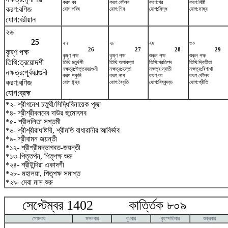
করণ:বব
করণ:কৌলব
করণ:গর
করণ:বিষ্টি
করণ:বণিজ
যোগ:পরিঘ
যোগ:শিব
যোগ:সিদ্ধ
যোগ:সাধ্য
যোগ:বরীয়ান
২৬
25
২৭
২৮
২৯
৩০
26
27
28
29
কৃষ্ণ পক্ষ
কৃষ্ণ পক্ষ
কৃষ্ণ পক্ষ
শুক্ল পক্ষ
শুক্ল পক্ষ
তিথি:ত্রয়োদশী
তিথি:চতুর্দশী
তিথি:অমাবশ্যা
তিথি:প্রতিপদ
তিথি:দ্বিতীয়া
নক্ষত্র:উত্তরফাল্গুনী
নক্ষত্র:হস্তা
নক্ষত্র:স্বাতী
নক্ষত্র:বিশাখা
নক্ষত্র:পূর্বফাল্গুনী
করণ:শকুনি
করণ:নাগ
করণ:বব
করণ:কৌলব
করণ:বণিজ
যোগ:ইন্দ্র
যোগ:বৈধৃতি
যোগ:বিষ্কুম্ভ
যোগ:প্রীতি
যোগ:ব্রহ্ম
*২- শ্রীগনেশ চতুর্থী/সিদ্ধিবিনায়েক পূজা
*৪- শ্রীশ্রীবলদেব দাউর জন্মোৎসব
*৫- শ্রীললিতা সপ্তমী
*৬- শ্রীশ্রীরাধাষ্টমী, শ্রীমতি রাধারানীর আবির্ভাব
*৯- শ্রীবামন জয়ন্তী
*১২- শ্রীশ্রীমদ্ভাগবত-জয়ন্তী
*১৩-পিতৃতর্পন, পিতৃপক্ষ শুরু
*২৪- শ্রীইন্দিরা একাদশী
*২৮- মহালয়া, পিতৃপক্ষ সমাপ্ত
*২৯- মেরা মাস শুরু
সেপ্টেম্বর 1402 কার্ত্তিক ৮০৯ অক
সোমবার
মঙ্গলবার
বুধবার
বৃহস্পতিবার
শুক্রবার