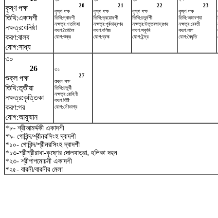
20
21
22
23
কৃষ্ণ পক্ষ
কৃষ্ণ পক্ষ
কৃষ্ণ পক্ষ
কৃষ্ণ পক্ষ
কৃষ্ণ পক্ষ
তিথি:একাদশী
তিথি:দ্বাদশী
তিথি:ত্রয়োদশী
তিথি:চতুর্দশী
তিথি:অমাবশ্যা
নক্ষত্র:শতভিষ‌া
নক্ষত্র:পূর্বভাদ্রপদ
নক্ষত্র:উত্তরভাদ্রপদ
নক্ষত্র:রেবতী
নক্ষত্র:ধনিষ্ঠা
করণ:তৈতিল
করণ:বণিজ
করণ:শকুনি
করণ:নাগ
করণ:বালব
যোগ:শুক্র
যোগ:ব্রহ্ম
যোগ:ইন্দ্র
যোগ:বৈধৃতি
যোগ:সাধ্য
৩০
26
৩১
27
শুক্ল পক্ষ
শুক্ল পক্ষ
তিথি:তৃতীয়া
তিথি:চতুর্থী
নক্ষত্র:রোহিণী
নক্ষত্র:কৃত্তিকা
করণ:বিষ্টি
করণ:গর
যোগ:সৌভাগ্য
যোগ:আয়ুষ্মান
*৮- শ্রীআমর্দ্দকী একাদশী
*৯- গোবিন্দ/শ্রীনরসিংহ দ্বাদশী
*১০- গোবিন্দ/শ্রীনরসিংহ দ্বাদশী
*১৩-শ্রীশ্রীরাধা-কৃষ্ণের দোলযাত্রা, হলিকা দহন
*২৩- শ্রীপাপমোচনী একাদশী
*২৫- বারনী/বারনীর মেলা