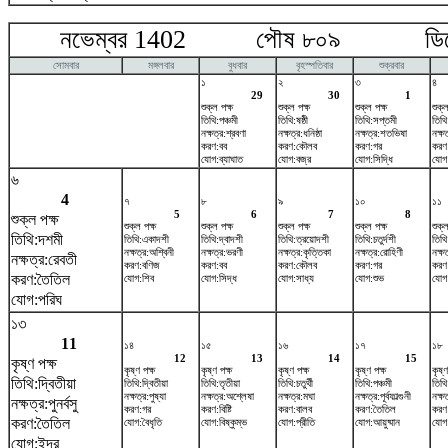
নভেম্বর 1402 পৌষ ৮০৯ ডিসেম
সোমবার
মঙ্গলবার
বুধবার
বৃহস্পতিবার
শুক্রবার
১
২
৩
৪
29
30
1
শুক্ল পক্ষ
শুক্ল পক্ষ
শুক্ল পক্ষ
শুক্ল
তিথি:পঞ্চমী
তিথি:ষষ্ঠী
তিথি:সপ্তমী
তিথি
নক্ষত্র:শ্রবণা
নক্ষত্র:ধনিষ্ঠা
নক্ষত্র:শতভিষ‌া
নক্ষত
করণ:বব
করণ:কৌলব
করণ:গর
করণ:ব
যোগ:ব্যাঘাত
যোগ:বজ্র
যোগ:সিদ্ধি
যোগ:
৬
4
৭
৮
৯
১০
১১
5
6
7
8
শুক্ল পক্ষ
শুক্ল পক্ষ
শুক্ল পক্ষ
শুক্ল পক্ষ
শুক্ল পক্ষ
শুক্ল
তিথি:দশমী
তিথি:একাদশী
তিথি:দ্বাদশী
তিথি:ত্রয়োদশী
তিথি:চতুর্দশী
তিথি:
নক্ষত্র:অশ্বিনী
নক্ষত্র:ভরণী
নক্ষত্র:কৃত্তিকা
নক্ষত্র:রোহিণী
নক্ষ
নক্ষত্র:রেবতী
করণ:বণিজ
করণ:বব
করণ:কৌলব
করণ:গর
করণ:ব
করণ:তৈতিল
যোগ:শিব
যোগ:সিদ্ধ
যোগ:সাধ্য
যোগ:শুভ
যোগ:
যোগ:পরিঘ
১৩
11
১৪
১৫
১৬
১৭
১৮
12
13
14
15
কৃষ্ণ পক্ষ
কৃষ্ণ পক্ষ
কৃষ্ণ পক্ষ
কৃষ্ণ পক্ষ
কৃষ্ণ পক্ষ
কৃষ্ণ
তিথি:দ্বিতীয়া
তিথি:দ্বিতীয়া
তিথি:তৃতীয়া
তিথি:চতুর্থী
তিথি:পঞ্চমী
তিথি:
নক্ষত্র:পুষ্যা
নক্ষত্র:অশ্লেষা
নক্ষত্র:মঘা
নক্ষত্র:পূর্বফাল্গুনী
নক্ষ
নক্ষত্র:পুনর্বসু
করণ:গর
করণ:বিষ্টি
করণ:বালব
করণ:তৈতিল
করণ
করণ:তৈতিল
যোগ:বৈধৃতি
যোগ:বিষ্কুম্ভ
যোগ:প্রীতি
যোগ:আয়ুষ্মান
যোগ
যোগ:ইন্দ্র