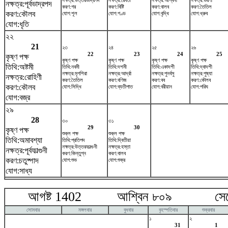
নক্ষত্র:উত্তরভাদ্রপদ
নক্ষত্র:রেবতী
নক্ষত্র:অশ্বিনী
নক্ষত্র:ভরণী
নক্ষত্র:পূর্বভাদ্রপদ
করণ:গর
করণ:বিষ্টি
করণ:বালব
করণ:তৈতিল
করণ:কৌলব
যোগ:শূল
যোগ:গণ্ড
যোগ:বৃদ্ধি
যোগ:ধ্রুব
যোগ:ধৃতি
২২
21
২৩
২৪
২৫
২৬
22
23
24
25
কৃষ্ণ পক্ষ
কৃষ্ণ পক্ষ
কৃষ্ণ পক্ষ
কৃষ্ণ পক্ষ
কৃষ্ণ পক্ষ
তিথি:অষ্টমী
তিথি:নবমী
তিথি:দশমী
তিথি:একাদশী
তিথি:দ্বাদশী
নক্ষত্র:মৃগশিরা
নক্ষত্র:আর্দ্রা
নক্ষত্র:পুনর্বসু
নক্ষত্র:পুষ্যা
নক্ষত্র:রোহিণী
করণ:তৈতিল
করণ:বণিজ
করণ:বব
করণ:কৌলব
করণ:কৌলব
যোগ:সিদ্ধি
যোগ:ব্যতীপাত
যোগ:বরীয়ান
যোগ:পরিঘ
যোগ:বজ্র
২৯
28
৩০
৩১
29
30
কৃষ্ণ পক্ষ
শুক্ল পক্ষ
শুক্ল পক্ষ
তিথি:অমাবশ্যা
তিথি:প্রতিপদ
তিথি:দ্বিতীয়া
নক্ষত্র:উত্তরফাল্গুনী
নক্ষত্র:হস্তা
নক্ষত্র:পূর্বফাল্গুনী
করণ:কিন্তুগ্ন
করণ:বালব
করণ:চতুষ্পাদ
যোগ:শুভ
যোগ:শুক্র
যোগ:সাধ্য
আগষ্ট 1402 আশ্বিন ৮০৯ সেপ্টে
সোমবার
মঙ্গলবার
বুধবার
বৃহস্পতিবার
শুক্রবার
১
২
31
1