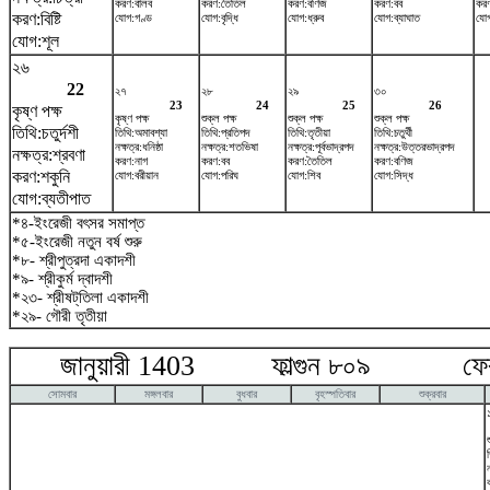
করণ:বালব
করণ:তৈতিল
করণ:বণিজ
করণ:বব
কর
করণ:বিষ্টি
যোগ:গণ্ড
যোগ:বৃদ্ধি
যোগ:ধ্রুব
যোগ:ব্যাঘাত
যোগ
যোগ:শূল
২৬
22
২৭
২৮
২৯
৩০
23
24
25
26
কৃষ্ণ পক্ষ
কৃষ্ণ পক্ষ
শুক্ল পক্ষ
শুক্ল পক্ষ
শুক্ল পক্ষ
তিথি:চতুর্দশী
তিথি:অমাবশ্যা
তিথি:প্রতিপদ
তিথি:তৃতীয়া
তিথি:চতুর্থী
নক্ষত্র:ধনিষ্ঠা
নক্ষত্র:শতভিষ‌া
নক্ষত্র:পূর্বভাদ্রপদ
নক্ষত্র:উত্তরভাদ্রপদ
নক্ষত্র:শ্রবণা
করণ:নাগ
করণ:বব
করণ:তৈতিল
করণ:বণিজ
করণ:শকুনি
যোগ:বরীয়ান
যোগ:পরিঘ
যোগ:শিব
যোগ:সিদ্ধ
যোগ:ব্যতীপাত
*৪-ইংরেজী বৎসর সমাপ্ত
*৫-ইংরেজী নতুন বর্ষ শুরু
*৮- শ্রীপুত্রদা একাদশী
*৯- শ্রীকুর্ম দ্বাদশী
*২৩- শ্রীষট্‌তিলা একাদশী
*২৯- গৌরী তৃতীয়া
জানুয়ারী 1403 ফাল্গুন ৮০৯ ফেব্র
সোমবার
মঙ্গলবার
বুধবার
বৃহস্পতিবার
শুক্রবার