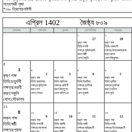
গন্ধেশ্বরী পূজা
*২৯- ত্রিলোচনাষ্টমী
এপ্রিল 1402 জৈষ্ঠ্য ৮০৯ ম
সোমবার
মঙ্গলবার
বুধবার
বৃহস্পতিবার
শুক্রবার
১
২
27
28
কৃষ্ণ পক্ষ
কৃষ্ণ পক্ষ
তিথি:দশমী
তিথি:একাদশী
নক্ষত্র:পূর্বভাদ্রপদ
নক্ষত্র:উত্তরভাদ্রপদ
করণ:বিষ্টি
করণ:বালব
যোগ:বৈধৃতি
যোগ:বিষ্কুম্ভ
৫
1
৬
৭
৮
৯
2
3
4
5
কৃষ্ণ পক্ষ
কৃষ্ণ পক্ষ
শুক্ল পক্ষ
শুক্ল পক্ষ
শুক্ল পক্ষ
তিথি:চতুর্দশী
তিথি:অমাবশ্যা
তিথি:প্রতিপদ
তিথি:দ্বিতীয়া
তিথি:তৃতীয়া
নক্ষত্র:কৃত্তিকা
নক্ষত্র:রোহিণী
নক্ষত্র:মৃগশিরা
নক্ষত্র:মৃগশিরা
নক্ষত্র:ভরণী
করণ:নাগ
করণ:কিন্তুগ্ন
করণ:বালব
করণ:তৈতিল
করণ:শকুনি
যোগ:শোভন
যোগ:অতিগণ্ড
যোগ:সুকর্মা
যোগ:ধৃতি
যোগ:সৌভাগ্য
১২
8
১৩
১৪
১৫
১৬
9
10
11
12
শুক্ল পক্ষ
শুক্ল পক্ষ
শুক্ল পক্ষ
শুক্ল পক্ষ
শুক্ল পক্ষ
তিথি:ষষ্ঠী
তিথি:সপ্তমী
তিথি:অষ্টমী
তিথি:নবমী
তিথি:দশমী
নক্ষত্র:অশ্লেষা
নক্ষত্র:মঘা
নক্ষত্র:পূর্বফাল্গুনী
নক্ষত্র:উত্তরফাল্গুনী
নক্ষত্র:পুষ্যা
করণ:গর
করণ:বিষ্টি
করণ:বালব
করণ:তৈতিল