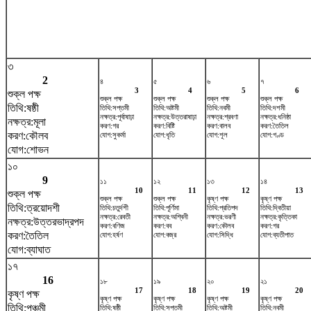
৩
2
৪
৫
৬
৭
3
4
5
6
শুক্ল পক্ষ
শুক্ল পক্ষ
শুক্ল পক্ষ
শুক্ল পক্ষ
শুক্ল পক্ষ
তিথি:ষষ্ঠী
তিথি:সপ্তমী
তিথি:অষ্টমী
তিথি:নবমী
তিথি:দশমী
নক্ষত্র:পূর্বাষাঢ়া
নক্ষত্র:উত্তরাষাঢ়া
নক্ষত্র:শ্রবণা
নক্ষত্র:ধনিষ্ঠা
নক্ষত্র:মূলা
করণ:গর
করণ:বিষ্টি
করণ:বালব
করণ:তৈতিল
করণ:কৌলব
যোগ:সুকর্মা
যোগ:ধৃতি
যোগ:শূল
যোগ:গণ্ড
যোগ:শোভন
১০
9
১১
১২
১৩
১৪
10
11
12
13
শুক্ল পক্ষ
শুক্ল পক্ষ
শুক্ল পক্ষ
কৃষ্ণ পক্ষ
কৃষ্ণ পক্ষ
তিথি:ত্রয়োদশী
তিথি:চতুর্দশী
তিথি:পূর্ণিমা
তিথি:প্রতিপদ
তিথি:দ্বিতীয়া
নক্ষত্র:রেবতী
নক্ষত্র:অশ্বিনী
নক্ষত্র:ভরণী
নক্ষত্র:কৃত্তিকা
নক্ষত্র:উত্তরভাদ্রপদ
করণ:বণিজ
করণ:বব
করণ:কৌলব
করণ:গর
করণ:তৈতিল
যোগ:হর্ষণ
যোগ:বজ্র
যোগ:সিদ্ধি
যোগ:ব্যতীপাত
যোগ:ব্যাঘাত
১৭
16
১৮
১৯
২০
২১
17
18
19
20
কৃষ্ণ পক্ষ
কৃষ্ণ পক্ষ
কৃষ্ণ পক্ষ
কৃষ্ণ পক্ষ
কৃষ্ণ পক্ষ
তিথি:পঞ্চমী
তিথি:ষষ্ঠী
তিথি:সপ্তমী
তিথি:অষ্টমী
তিথি:নবমী