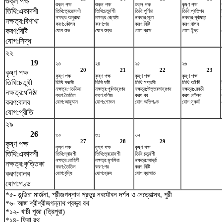
শুক্ল পক্ষ
শুক্ল পক্ষ
শুক্ল পক্ষ
শুক্ল পক্ষ
কৃষ্ণ পক্ষ
তিথি:একাদশী
তিথি:ত্রয়োদশী
তিথি:চতুর্দশী
তিথি:পূর্ণিমা
তিথি:প্রতিপদ
নক্ষত্র:অনুরাধা
নক্ষত্র:জ্যেষ্ঠা
নক্ষত্র:মূলা
নক্ষত্র:পূর্বাষাঢ়া
নক্ষত্র:বিশাখা
করণ:কৌলব
করণ:গর
করণ:বিষ্টি
করণ:বালব
করণ:বিষ্টি
যোগ:শুভ
যোগ:শুক্র
যোগ:ব্রহ্ম
যোগ:ইন্দ্র
যোগ:সিদ্ধ
২২
19
২৩
২৪
২৫
২৬
20
21
22
23
কৃষ্ণ পক্ষ
কৃষ্ণ পক্ষ
কৃষ্ণ পক্ষ
কৃষ্ণ পক্ষ
কৃষ্ণ পক্ষ
তিথি:চতুর্থী
তিথি:পঞ্চমী
তিথি:ষষ্ঠী
তিথি:সপ্তমী
তিথি:অষ্টমী
নক্ষত্র:শতভিষ‌া
নক্ষত্র:পূর্বভাদ্রপদ
নক্ষত্র:উত্তরভাদ্রপদ
নক্ষত্র:রেবতী
নক্ষত্র:ধনিষ্ঠা
করণ:তৈতিল
করণ:বণিজ
করণ:বব
করণ:কৌলব
করণ:বালব
যোগ:আয়ুষ্মান
যোগ:শোভন
যোগ:অতিগণ্ড
যোগ:সুকর্মা
যোগ:প্রীতি
২৯
26
৩০
৩১
৩২
27
28
29
কৃষ্ণ পক্ষ
কৃষ্ণ পক্ষ
কৃষ্ণ পক্ষ
কৃষ্ণ পক্ষ
তিথি:একাদশী
তিথি:দ্বাদশী
তিথি:ত্রয়োদশী
তিথি:চতুর্দশী
নক্ষত্র:রোহিণী
নক্ষত্র:মৃগশিরা
নক্ষত্র:আর্দ্রা
নক্ষত্র:কৃত্তিকা
করণ:তৈতিল
করণ:গর
করণ:বিষ্টি
করণ:বালব
যোগ:বৃদ্ধি
যোগ:ধ্রুব
যোগ:ব্যাঘাত
যোগ:গণ্ড
*৫- গুন্ডিচা মার্জনা, শ্রীজগন্নাথ প্রভুর নবযৌবন দর্শন ও নেত্রোত্সব, পুরী
*৬- আজ শ্রীশ্রীজগন্নাথ প্রভুর রথ
*১২- খার্চী পূজা (ত্রিপুরা)
*১৪- ফিরা রথ