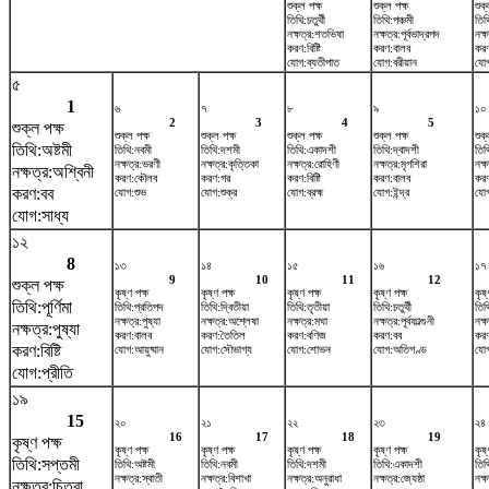
শুক্ল পক্ষ
শুক্ল পক্ষ
শুক্
তিথি:চতুর্থী
তিথি:পঞ্চমী
তিথি
নক্ষত্র:শতভিষ‌া
নক্ষত্র:পূর্বভাদ্রপদ
নক্
করণ:বিষ্টি
করণ:বালব
কর
যোগ:ব্যতীপাত
যোগ:বরীয়ান
যোগ
৫
1
৬
৭
৮
৯
১০
2
3
4
5
শুক্ল পক্ষ
শুক্ল পক্ষ
শুক্ল পক্ষ
শুক্ল পক্ষ
শুক্ল পক্ষ
শুক্
তিথি:অষ্টমী
তিথি:নবমী
তিথি:দশমী
তিথি:একাদশী
তিথি:দ্বাদশী
তিথ
নক্ষত্র:ভরণী
নক্ষত্র:কৃত্তিকা
নক্ষত্র:রোহিণী
নক্ষত্র:মৃগশিরা
নক্ষ
নক্ষত্র:অশ্বিনী
করণ:কৌলব
করণ:গর
করণ:বিষ্টি
করণ:বালব
কর
করণ:বব
যোগ:শুভ
যোগ:শুক্র
যোগ:ব্রহ্ম
যোগ:ইন্দ্র
যোগ
যোগ:সাধ্য
১২
8
১৩
১৪
১৫
১৬
১৭
9
10
11
12
শুক্ল পক্ষ
কৃষ্ণ পক্ষ
কৃষ্ণ পক্ষ
কৃষ্ণ পক্ষ
কৃষ্ণ পক্ষ
কৃষ্
তিথি:পূর্ণিমা
তিথি:প্রতিপদ
তিথি:দ্বিতীয়া
তিথি:তৃতীয়া
তিথি:চতুর্থী
তিথ
নক্ষত্র:পুষ্যা
নক্ষত্র:অশ্লেষা
নক্ষত্র:মঘা
নক্ষত্র:পূর্বফাল্গুনী
নক্
নক্ষত্র:পুষ্যা
করণ:বালব
করণ:তৈতিল
করণ:বণিজ
করণ:বব
কর
করণ:বিষ্টি
যোগ:আয়ুষ্মান
যোগ:সৌভাগ্য
যোগ:শোভন
যোগ:অতিগণ্ড
যোগ
যোগ:প্রীতি
১৯
15
২০
২১
২২
২৩
২৪
16
17
18
19
কৃষ্ণ পক্ষ
কৃষ্ণ পক্ষ
কৃষ্ণ পক্ষ
কৃষ্ণ পক্ষ
কৃষ্ণ পক্ষ
কৃষ্
তিথি:সপ্তমী
তিথি:অষ্টমী
তিথি:নবমী
তিথি:দশমী
তিথি:একাদশী
তিথ
নক্ষত্র:স্বাতী
নক্ষত্র:বিশাখা
নক্ষত্র:অনুরাধা
নক্ষত্র:জ্যেষ্ঠা
নক্ষ
নক্ষত্র:চিত্রা