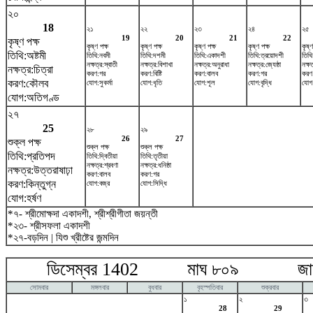
২০
18
২১
২২
২৩
২৪
২৫
19
20
21
22
কৃষ্ণ পক্ষ
কৃষ্ণ পক্ষ
কৃষ্ণ পক্ষ
কৃষ্ণ পক্ষ
কৃষ্ণ পক্ষ
কৃষ্ণ
তিথি:অষ্টমী
তিথি:নবমী
তিথি:দশমী
তিথি:একাদশী
তিথি:ত্রয়োদশী
তিথি:
নক্ষত্র:স্বাতী
নক্ষত্র:বিশাখা
নক্ষত্র:অনুরাধা
নক্ষত্র:জ্যেষ্ঠা
নক্ষত
নক্ষত্র:চিত্রা
করণ:গর
করণ:বিষ্টি
করণ:বালব
করণ:গর
করণ:ব
করণ:কৌলব
যোগ:সুকর্মা
যোগ:ধৃতি
যোগ:শূল
যোগ:বৃদ্ধি
যোগ:
যোগ:অতিগণ্ড
২৭
25
২৮
২৯
26
27
শুক্ল পক্ষ
শুক্ল পক্ষ
শুক্ল পক্ষ
তিথি:প্রতিপদ
তিথি:দ্বিতীয়া
তিথি:তৃতীয়া
নক্ষত্র:শ্রবণা
নক্ষত্র:ধনিষ্ঠা
নক্ষত্র:উত্তরাষাঢ়া
করণ:বালব
করণ:গর
করণ:কিন্তুগ্ন
যোগ:বজ্র
যোগ:সিদ্ধি
যোগ:হর্ষণ
*৭- শ্রীমোক্ষদা একাদশী, শ্রীশ্রীগীতা জয়ন্তী
*২৩- শ্রীসফলা একাদশী
*২৭-বড়দিন | যিশু খ্রীষ্টের জন্মদিন
ডিসেম্বর 1402 মাঘ ৮০৯ জানুয়
সোমবার
মঙ্গলবার
বুধবার
বৃহস্পতিবার
শুক্রবার
১
২
৩
28
29