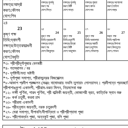
নক্ষত্র:পুনর্বসু
নক্ষত্র:পুনর্বসু
নক্ষত্র:পুষ্যা
নক্ষত্র:অশ্লেষা
নক্ষত্র:আর্দ্রা
করণ:গর
করণ:বিষ্টি
করণ:বালব
করণ:তৈতিল
করণ:কৌলব
যোগ:সিদ্ধ
যোগ:সাধ্য
যোগ:শুভ
যোগ:শুক্র
যোগ:শিব
২৪
23
২৫
২৬
২৭
২৮
24
25
26
27
কৃষ্ণ পক্ষ
কৃষ্ণ পক্ষ
কৃষ্ণ পক্ষ
কৃষ্ণ পক্ষ
শুক্ল পক্ষ
তিথি:দ্বাদশী
তিথি:ত্রয়োদশী
তিথি:চতুর্দশী
তিথি:অমাবশ্যা
তিথি:প্রতিপদ
নক্ষত্র:হস্তা
নক্ষত্র:চিত্রা
নক্ষত্র:স্বাতী
নক্ষত্র:বিশাখা
নক্ষত্র:উত্তরফাল্গুনী
করণ:গর
করণ:বিষ্টি
করণ:চতুষ্পাদ
করণ:কিন্তুগ্ন
করণ:কৌলব
যোগ:বিষ্কুম্ভ
যোগ:আয়ুষ্মান
যোগ:সৌভাগ্য
যোগ:শোভন
যোগ:বৈধৃতি
*৩- শ্রীশ্রীদূর্গাপূজার বেলষষ্ঠী
*৪- গতস্থাপন / বর
*৫- দূর্গাষ্টমী/মহা অষ্টমী
*৭- দূর্গাপূজা সমাপ্ত, শ্রীরামচন্দ্রর বিজয়োত্সব
*৮-আকাশ প্রদীপ প্রজ্জলন (মন্ত্র: দামোদরায় নভসি তুলায়াং লোলয়াসহ। প্রদীপন্তে প্রযচ্
শ্রীপাশাঙ্কুশা একাদশী, শ্রীরাম-ভরত মিলন, নিয়মসেবা শুরু
*১২- লক্ষী পূর্ণিমা, শারদ পূর্ণিমা, শ্রী বাল্মিকী জয়ন্তী, কোজাগরী ব্রত, কার্ত্তিক স্নান শুরু
*১৬- কর্ক চতুর্থী, করবা চাদ
*২৩- শ্রীরমা একাদশী
*২৬- শ্রীহনুমান জয়ন্তী, নরক চতুরদশী
*২৭- মেরা সমাপ্ত, দীপাবলি/দীপান্বিতা ও শ্রীশ্রীশ্যামা পূজা
*২৮- শ্রীগোবর্দ্ধন পূজা, অন্নকুট পূজা, বলি পূজা