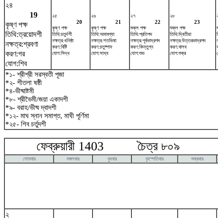
২৪
19
২৫
২৬
২৭
২৮
20
21
22
23
কৃষ্ণ পক্ষ
কৃষ্ণ পক্ষ
কৃষ্ণ পক্ষ
শুক্ল পক্ষ
শুক্ল পক্ষ
তিথি:ত্রয়োদশী
তিথি:চতুর্দশী
তিথি:অমাবশ্যা
তিথি:প্রতিপদ
তিথি:দ্বিতীয়া
নক্ষত্র:ধনিষ্ঠা
নক্ষত্র:শতভিষ‌া
নক্ষত্র:পূর্বভাদ্রপদ
নক্ষত্র:উত্তরভাদ্রপদ
নক্ষত্র:শ্রবণা
করণ:বিষ্টি
করণ:চতুষ্পাদ
করণ:কিন্তুগ্ন
করণ:বালব
করণ:গর
যোগ:সিদ্ধ
যোগ:সাধ্য
যোগ:শুভ
যোগ:শুক্র
যোগ:শিব
*১- শ্রীশ্রী সরস্বতী পূজা
*২- শীতলা ষষ্ঠী
*৪-ভীষ্মাষ্টমী
*৮- শ্রীভৈমী/জয়া একাদশী
*৯- বরাহ/ভীষ্ম দ্বাদশী
*১২- মাঘ স্নান সমাপ্ত, মাঘী পূর্ণিমা
*২৫- শিব চর্তুদশী
ফেব্রুয়ারী 1403 চৈত্র ৮০৯ মা
সোমবার
মঙ্গলবার
বুধবার
বৃহস্পতিবার
শুক্রবার
২