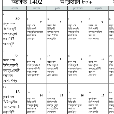
অক্টোবর 1402 অগ্রহায়ন ৮০৯ নভে
সোমবার
মঙ্গলবার
বুধবার
বৃহস্পতিবার
শুক্রবার
১
30
২
৩
৪
৫
৬
31
1
2
3
শুক্ল পক্ষ
শুক্ল পক্ষ
শুক্ল পক্ষ
শুক্ল পক্ষ
শুক্ল পক্ষ
শুক্ল
তিথি:চতুর্থী
তিথি:পঞ্চমী
তিথি:ষষ্ঠী
তিথি:সপ্তমী
তিথি:অষ্টমী
তিথি:
নক্ষত্র:উত্তরাষাঢ়া
নক্ষত্র:শ্রবণা
নক্ষত্র:ধনিষ্ঠা
নক্ষত্র:শতভিষ‌া
নক্ষত্
নক্ষত্র:মূলা
করণ:বালব
করণ:তৈতিল
করণ:বণিজ
করণ:বব
করণ
করণ:বিষ্টি
যোগ:শূল
যোগ:বৃদ্ধি
যোগ:ধ্রুব
যোগ:ব্যাঘাত
যোগ:হ
যোগ:ধৃতি
৮
6
৯
১০
১১
১২
১৩
7
8
9
10
শুক্ল পক্ষ
শুক্ল পক্ষ
শুক্ল পক্ষ
শুক্ল পক্ষ
শুক্ল পক্ষ
কৃষ্ণ 
তিথি:দ্বাদশী
তিথি:ত্রয়োদশী
তিথি:চতুর্দশী
তিথি:চতুর্দশী
তিথি:পূর্ণিমা
তিথি:
নক্ষত্র:অশ্বিনী
নক্ষত্র:ভরণী
নক্ষত্র:কৃত্তিকা
নক্ষত্র:রোহিণী
নক্ষত
নক্ষত্র:রেবতী
করণ:কৌলব
করণ:গর
করণ:বণিজ
করণ:বব
করণ
করণ:বব
যোগ:ব্যতীপাত
যোগ:বরীয়ান
যোগ:পরিঘ
যোগ:শিব
যোগ:
যোগ:সিদ্ধি
১৫
13
১৬
১৭
১৮
১৯
২০
14
15
16
17
কৃষ্ণ পক্ষ
কৃষ্ণ পক্ষ
কৃষ্ণ পক্ষ
কৃষ্ণ পক্ষ
কৃষ্ণ পক্ষ
কৃষ্ণ 
তিথি:তৃতীয়া
তিথি:চতুর্থী
তিথি:পঞ্চমী
তিথি:ষষ্ঠী
তিথি:সপ্তমী
তিথি:
নক্ষত্র:পুনর্বসু
নক্ষত্র:পুষ্যা
নক্ষত্র:অশ্লেষা
নক্ষত্র:মঘা
নক্ষত্র
নক্ষত্র:আর্দ্রা
করণ:বালব
করণ:তৈতিল
করণ:গর
করণ:বিষ্টি
করণ:
করণ:বিষ্টি
যোগ:শুক্র
যোগ:ব্রহ্ম
যোগ:ইন্দ্র
যোগ:বৈধৃতি
যোগ:ব