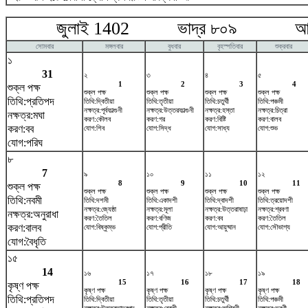
জুলাই 1402 ভাদ্র ৮০৯ আগষ্
সোমবার
মঙ্গলবার
বুধবার
বৃহস্পতিবার
শুক্রবার
১
31
২
৩
৪
৫
1
2
3
4
শুক্ল পক্ষ
শুক্ল পক্ষ
শুক্ল পক্ষ
শুক্ল পক্ষ
শুক্ল পক্ষ
তিথি:প্রতিপদ
তিথি:দ্বিতীয়া
তিথি:তৃতীয়া
তিথি:চতুর্থী
তিথি:পঞ্চমী
নক্ষত্র:পূর্বফাল্গুনী
নক্ষত্র:উত্তরফাল্গুনী
নক্ষত্র:হস্তা
নক্ষত্র:চিত্রা
নক্ষত্র:মঘা
করণ:কৌলব
করণ:গর
করণ:বিষ্টি
করণ:বালব
করণ:বব
যোগ:শিব
যোগ:সিদ্ধ
যোগ:সাধ্য
যোগ:শুভ
যোগ:পরিঘ
৮
7
৯
১০
১১
১২
8
9
10
11
শুক্ল পক্ষ
শুক্ল পক্ষ
শুক্ল পক্ষ
শুক্ল পক্ষ
শুক্ল পক্ষ
তিথি:নবমী
তিথি:দশমী
তিথি:একাদশী
তিথি:দ্বাদশী
তিথি:ত্রয়োদশী
নক্ষত্র:জ্যেষ্ঠা
নক্ষত্র:মূলা
নক্ষত্র:উত্তরাষাঢ়া
নক্ষত্র:শ্রবণা
নক্ষত্র:অনুরাধা
করণ:তৈতিল
করণ:বণিজ
করণ:বব
করণ:তৈতিল
করণ:বালব
যোগ:বিষ্কুম্ভ
যোগ:প্রীতি
যোগ:আয়ুষ্মান
যোগ:সৌভাগ্য
যোগ:বৈধৃতি
১৫
14
১৬
১৭
১৮
১৯
15
16
17
18
কৃষ্ণ পক্ষ
কৃষ্ণ পক্ষ
কৃষ্ণ পক্ষ
কৃষ্ণ পক্ষ
কৃষ্ণ পক্ষ
তিথি:প্রতিপদ
তিথি:দ্বিতীয়া
তিথি:তৃতীয়া
তিথি:চতুর্থী
তিথি:পঞ্চমী