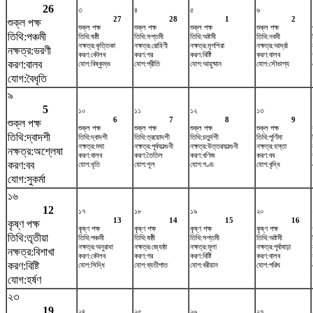
26
৩
৪
৫
৬
27
28
1
2
শুক্ল পক্ষ
শুক্ল পক্ষ
শুক্ল পক্ষ
শুক্ল পক্ষ
শুক্ল পক্ষ
তিথি:পঞ্চমী
তিথি:ষষ্ঠী
তিথি:সপ্তমী
তিথি:অষ্টমী
তিথি:নবমী
নক্ষত্র:কৃত্তিকা
নক্ষত্র:রোহিণী
নক্ষত্র:মৃগশিরা
নক্ষত্র:আর্দ্রা
নক্ষত্র:ভরণী
করণ:কৌলব
করণ:গর
করণ:বিষ্টি
করণ:বালব
করণ:বালব
যোগ:বিষ্কুম্ভ
যোগ:প্রীতি
যোগ:আয়ুষ্মান
যোগ:সৌভাগ্য
যোগ:বৈধৃতি
৯
5
১০
১১
১২
১৩
6
7
8
9
শুক্ল পক্ষ
শুক্ল পক্ষ
শুক্ল পক্ষ
শুক্ল পক্ষ
শুক্ল পক্ষ
তিথি:দ্বাদশী
তিথি:দ্বাদশী
তিথি:ত্রয়োদশী
তিথি:চতুর্দশী
তিথি:পূর্ণিমা
নক্ষত্র:মঘা
নক্ষত্র:পূর্বফাল্গুনী
নক্ষত্র:উত্তরফাল্গুনী
নক্ষত্র:হস্তা
নক্ষত্র:অশ্লেষা
করণ:বালব
করণ:তৈতিল
করণ:বণিজ
করণ:বব
করণ:বব
যোগ:ধৃতি
যোগ:শূল
যোগ:গণ্ড
যোগ:বৃদ্ধি
যোগ:সুকর্মা
১৬
12
১৭
১৮
১৯
২০
13
14
15
16
কৃষ্ণ পক্ষ
কৃষ্ণ পক্ষ
কৃষ্ণ পক্ষ
কৃষ্ণ পক্ষ
কৃষ্ণ পক্ষ
তিথি:তৃতীয়া
তিথি:পঞ্চমী
তিথি:ষষ্ঠী
তিথি:সপ্তমী
তিথি:অষ্টমী
নক্ষত্র:অনুরাধা
নক্ষত্র:জ্যেষ্ঠা
নক্ষত্র:মূলা
নক্ষত্র:পূর্বাষাঢ়া
নক্ষত্র:বিশাখা
করণ:কৌলব
করণ:গর
করণ:বিষ্টি
করণ:বালব
করণ:বিষ্টি
যোগ:সিদ্ধি
যোগ:ব্যতীপাত
যোগ:বরীয়ান
যোগ:পরিঘ
যোগ:হর্ষণ
২৩
19
২৪
২৫
২৬
২৭