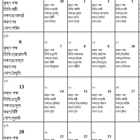
30
1
2
3
কৃষ্ণ পক্ষ
কৃষ্ণ পক্ষ
কৃষ্ণ পক্ষ
কৃষ্ণ পক্ষ
কৃষ্ণ পক্ষ
তিথি:ষষ্ঠী
তিথি:সপ্তমী
তিথি:অষ্টমী
তিথি:নবমী
তিথি:দশমী
নক্ষত্র:পুনর্বসু
নক্ষত্র:পুষ্যা
নক্ষত্র:অশ্লেষা
নক্ষত্র:মঘা
নক্ষত্র:আর্দ্রা
করণ:বিষ্টি
করণ:বালব
করণ:তৈতিল
করণ:বণিজ
করণ:গর
যোগ:সিদ্ধ
যোগ:সাধ্য
যোগ:শুভ
যোগ:শুক্র
যোগ:পরিঘ
১৩
6
১৪
১৫
১৬
১৭
7
8
9
10
কৃষ্ণ পক্ষ
কৃষ্ণ পক্ষ
কৃষ্ণ পক্ষ
শুক্ল পক্ষ
শুক্ল পক্ষ
তিথি:ত্রয়োদশী
তিথি:চতুর্দশী
তিথি:অমাবশ্যা
তিথি:প্রতিপদ
তিথি:দ্বিতীয়া
নক্ষত্র:হস্তা
নক্ষত্র:চিত্রা
নক্ষত্র:স্বাতী
নক্ষত্র:বিশাখা
নক্ষত্র:হস্তা
করণ:বিষ্টি
করণ:চতুষ্পাদ
করণ:কিন্তুগ্ন
করণ:বালব
করণ:গর
যোগ:বিষ্কুম্ভ
যোগ:প্রীতি
যোগ:আয়ুষ্মান
যোগ:সৌভাগ্য
যোগ:বৈধৃতি
২০
13
২১
২২
২৩
২৪
14
15
16
17
শুক্ল পক্ষ
শুক্ল পক্ষ
শুক্ল পক্ষ
শুক্ল পক্ষ
শুক্ল পক্ষ
তিথি:চতুর্থী
তিথি:পঞ্চমী
তিথি:ষষ্ঠী
তিথি:সপ্তমী
তিথি:অষ্টমী
নক্ষত্র:পূর্বাষাঢ়া
নক্ষত্র:উত্তরাষাঢ়া
নক্ষত্র:শ্রবণা
নক্ষত্র:ধনিষ্ঠা
নক্ষত্র:মূলা
করণ:বালব
করণ:তৈতিল
করণ:বণিজ
করণ:বব
করণ:বিষ্টি
যোগ:ধৃতি
যোগ:শূল
যোগ:গণ্ড
যোগ:বৃদ্ধি
যোগ:সুকর্মা
২৭
20
২৮
২৯
৩০
21
22
23
শুক্ল পক্ষ