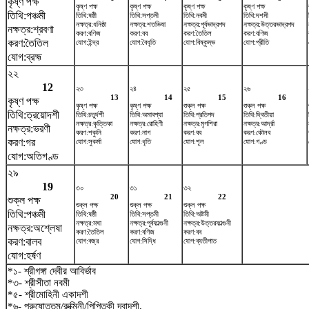
কৃষ্ণ পক্ষ
কৃষ্ণ পক্ষ
কৃষ্ণ পক্ষ
কৃষ্ণ পক্ষ
কৃষ্ণ পক্ষ
তিথি:পঞ্চমী
তিথি:ষষ্ঠী
তিথি:সপ্তমী
তিথি:নবমী
তিথি:দশমী
নক্ষত্র:ধনিষ্ঠা
নক্ষত্র:শতভিষ‌া
নক্ষত্র:পূর্বভাদ্রপদ
নক্ষত্র:উত্তরভাদ্রপদ
নক্ষত্র:শ্রবণা
করণ:বণিজ
করণ:বব
করণ:তৈতিল
করণ:বণিজ
করণ:তৈতিল
যোগ:ইন্দ্র
যোগ:বৈধৃতি
যোগ:বিষ্কুম্ভ
যোগ:প্রীতি
যোগ:ব্রহ্ম
২২
12
২৩
২৪
২৫
২৬
13
14
15
16
কৃষ্ণ পক্ষ
কৃষ্ণ পক্ষ
কৃষ্ণ পক্ষ
শুক্ল পক্ষ
শুক্ল পক্ষ
তিথি:ত্রয়োদশী
তিথি:চতুর্দশী
তিথি:অমাবশ্যা
তিথি:প্রতিপদ
তিথি:দ্বিতীয়া
নক্ষত্র:কৃত্তিকা
নক্ষত্র:রোহিণী
নক্ষত্র:মৃগশিরা
নক্ষত্র:আর্দ্রা
নক্ষত্র:ভরণী
করণ:শকুনি
করণ:নাগ
করণ:বব
করণ:কৌলব
করণ:গর
যোগ:সুকর্মা
যোগ:ধৃতি
যোগ:শূল
যোগ:গণ্ড
যোগ:অতিগণ্ড
২৯
19
৩০
৩১
৩২
20
21
22
শুক্ল পক্ষ
শুক্ল পক্ষ
শুক্ল পক্ষ
শুক্ল পক্ষ
তিথি:পঞ্চমী
তিথি:ষষ্ঠী
তিথি:সপ্তমী
তিথি:অষ্টমী
নক্ষত্র:মঘা
নক্ষত্র:পূর্বফাল্গুনী
নক্ষত্র:উত্তরফাল্গুনী
নক্ষত্র:অশ্লেষা
করণ:তৈতিল
করণ:বণিজ
করণ:বব
করণ:বালব
যোগ:বজ্র
যোগ:সিদ্ধি
যোগ:ব্যতীপাত
যোগ:হর্ষণ
*১- শ্রীগঙ্গা দেবীর আবির্ভাব
*৩- শ্রীসীতা নবমী
*৫- শ্রীমোহিনী একাদশী
*৬- পুরুষোত্তম/রুক্মিনী/পিপিতকী দ্বাদশী,