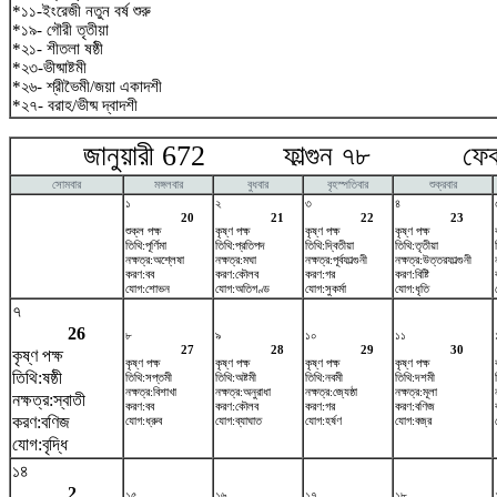
*১১-ইংরেজী নতুন বর্ষ শুরু
*১৯- গৌরী তৃতীয়া
*২১- শীতলা ষষ্ঠী
*২৩-ভীষ্মাষ্টমী
*২৬- শ্রীভৈমী/জয়া একাদশী
*২৭- বরাহ/ভীষ্ম দ্বাদশী
জানুয়ারী 672 ফাল্গুন ৭৮ ফেব্রু
সোমবার
মঙ্গলবার
বুধবার
বৃহস্পতিবার
শুক্রবার
১
২
৩
৪
20
21
22
23
শুক্ল পক্ষ
কৃষ্ণ পক্ষ
কৃষ্ণ পক্ষ
কৃষ্ণ পক্ষ
তিথি:পূর্ণিমা
তিথি:প্রতিপদ
তিথি:দ্বিতীয়া
তিথি:তৃতীয়া
নক্ষত্র:অশ্লেষা
নক্ষত্র:মঘা
নক্ষত্র:পূর্বফাল্গুনী
নক্ষত্র:উত্তরফাল্গুনী
করণ:বব
করণ:কৌলব
করণ:গর
করণ:বিষ্টি
যোগ:শোভন
যোগ:অতিগণ্ড
যোগ:সুকর্মা
যোগ:ধৃতি
৭
26
৮
৯
১০
১১
27
28
29
30
কৃষ্ণ পক্ষ
কৃষ্ণ পক্ষ
কৃষ্ণ পক্ষ
কৃষ্ণ পক্ষ
কৃষ্ণ পক্ষ
তিথি:ষষ্ঠী
তিথি:সপ্তমী
তিথি:অষ্টমী
তিথি:নবমী
তিথি:দশমী
নক্ষত্র:বিশাখা
নক্ষত্র:অনুরাধা
নক্ষত্র:জ্যেষ্ঠা
নক্ষত্র:মূলা
নক্ষত্র:স্বাতী
করণ:বব
করণ:কৌলব
করণ:গর
করণ:বণিজ
করণ:বণিজ
যোগ:ধ্রুব
যোগ:ব্যাঘাত
যোগ:হর্ষণ
যোগ:বজ্র
যোগ:বৃদ্ধি
১৪
2
১৫
১৬
১৭
১৮