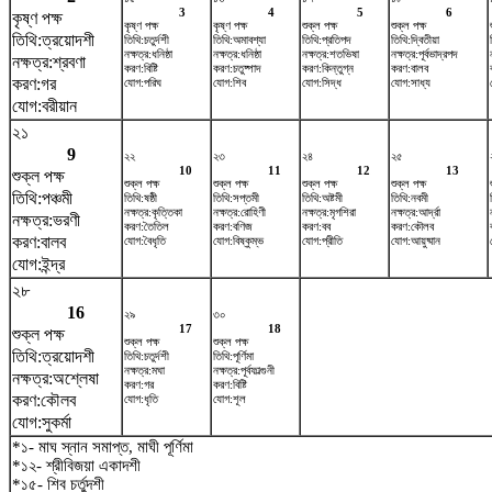
3
4
5
6
কৃষ্ণ পক্ষ
কৃষ্ণ পক্ষ
কৃষ্ণ পক্ষ
শুক্ল পক্ষ
শুক্ল পক্ষ
তিথি:ত্রয়োদশী
তিথি:চতুর্দশী
তিথি:অমাবশ্যা
তিথি:প্রতিপদ
তিথি:দ্বিতীয়া
নক্ষত্র:ধনিষ্ঠা
নক্ষত্র:ধনিষ্ঠা
নক্ষত্র:শতভিষ‌া
নক্ষত্র:পূর্বভাদ্রপদ
নক্ষত্র:শ্রবণা
করণ:বিষ্টি
করণ:চতুষ্পাদ
করণ:কিন্তুগ্ন
করণ:বালব
করণ:গর
যোগ:পরিঘ
যোগ:শিব
যোগ:সিদ্ধ
যোগ:সাধ্য
যোগ:বরীয়ান
২১
9
২২
২৩
২৪
২৫
10
11
12
13
শুক্ল পক্ষ
শুক্ল পক্ষ
শুক্ল পক্ষ
শুক্ল পক্ষ
শুক্ল পক্ষ
তিথি:পঞ্চমী
তিথি:ষষ্ঠী
তিথি:সপ্তমী
তিথি:অষ্টমী
তিথি:নবমী
নক্ষত্র:কৃত্তিকা
নক্ষত্র:রোহিণী
নক্ষত্র:মৃগশিরা
নক্ষত্র:আর্দ্রা
নক্ষত্র:ভরণী
করণ:তৈতিল
করণ:বণিজ
করণ:বব
করণ:কৌলব
করণ:বালব
যোগ:বৈধৃতি
যোগ:বিষ্কুম্ভ
যোগ:প্রীতি
যোগ:আয়ুষ্মান
যোগ:ইন্দ্র
২৮
16
২৯
৩০
17
18
শুক্ল পক্ষ
শুক্ল পক্ষ
শুক্ল পক্ষ
তিথি:ত্রয়োদশী
তিথি:চতুর্দশী
তিথি:পূর্ণিমা
নক্ষত্র:মঘা
নক্ষত্র:পূর্বফাল্গুনী
নক্ষত্র:অশ্লেষা
করণ:গর
করণ:বিষ্টি
করণ:কৌলব
যোগ:ধৃতি
যোগ:শূল
যোগ:সুকর্মা
*১- মাঘ স্নান সমাপ্ত, মাঘী পূর্ণিমা
*১২- শ্রীবিজয়া একাদশী
*১৫- শিব চর্তুদশী