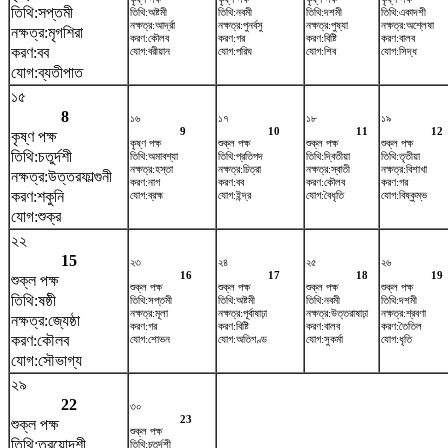
তিথি:সপ্তমী
তিথি:অষ্টমী
তিথি:নবমী
তিথি:দশমী
তিথি:একাদশী
নক্ষত্র:আর্দ্রা
নক্ষত্র:পুনর্বসু
নক্ষত্র:পুষ্যা
নক্ষত্র:অশ্লেষা
নক্ষত্র:মৃগশিরা
করণ:কৌলব
করণ:গর
করণ:বিষ্টি
করণ:বালব
করণ:বব
যোগ:বরীয়ান
যোগ:পরিঘ
যোগ:শিব
যোগ:সিদ্ধ
যোগ:ব্যতীপাত
১৫
8
১৬
১৭
১৮
১৯
9
10
11
12
কৃষ্ণ পক্ষ
কৃষ্ণ পক্ষ
শুক্ল পক্ষ
শুক্ল পক্ষ
শুক্ল পক্ষ
তিথি:চতুর্দশী
তিথি:অমাবশ্যা
তিথি:প্রতিপদ
তিথি:দ্বিতীয়া
তিথি:তৃতীয়া
নক্ষত্র:হস্তা
নক্ষত্র:চিত্রা
নক্ষত্র:স্বাতী
নক্ষত্র:বিশাখা
নক্ষত্র:উত্তরফাল্গুনী
করণ:নাগ
করণ:বব
করণ:কৌলব
করণ:গর
করণ:শকুনি
যোগ:ব্রহ্ম
যোগ:ইন্দ্র
যোগ:বৈধৃতি
যোগ:বিষ্কুম্ভ
যোগ:শুক্র
২২
15
২৩
২৪
২৫
২৬
16
17
18
19
শুক্ল পক্ষ
শুক্ল পক্ষ
শুক্ল পক্ষ
শুক্ল পক্ষ
শুক্ল পক্ষ
তিথি:ষষ্ঠী
তিথি:সপ্তমী
তিথি:অষ্টমী
তিথি:নবমী
তিথি:দশমী
নক্ষত্র:মূলা
নক্ষত্র:পূর্বাষাঢ়া
নক্ষত্র:উত্তরাষাঢ়া
নক্ষত্র:শ্রবণা
নক্ষত্র:জ্যেষ্ঠা
করণ:গর
করণ:বিষ্টি
করণ:বালব
করণ:তৈতিল
করণ:কৌলব
যোগ:শোভন
যোগ:অতিগণ্ড
যোগ:সুকর্মা
যোগ:ধৃতি
যোগ:সৌভাগ্য
২৯
22
৩০
23
শুক্ল পক্ষ
শুক্ল পক্ষ
তিথি:ত্রয়োদশী
তিথি:চতুর্দশী