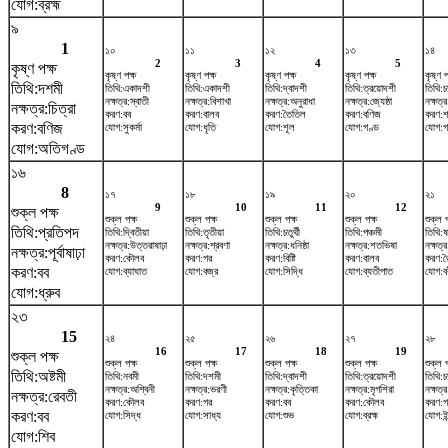
যোগ:ব্রহ্ম
৯
1
১০
১১
১২
১৩
১৪
2
3
4
5
কৃষ্ণ পক্ষ
কৃষ্ণ পক্ষ
কৃষ্ণ পক্ষ
কৃষ্ণ পক্ষ
কৃষ্ণ পক্ষ
কৃষ্ণ প
তিথি:দশমী
তিথি:একাদশী
তিথি:একাদশী
তিথি:দ্বাদশী
তিথি:ত্রয়োদশী
তিথি:চত
নক্ষত্র:স্বাতী
নক্ষত্র:বিশাখা
নক্ষত্র:অনুরাধা
নক্ষত্র:জ্যেষ্ঠা
নক্ষত্র
নক্ষত্র:চিত্রা
করণ:বব
করণ:বালব
করণ:তৈতিল
করণ:বণিজ
করণ:শ
করণ:বণিজ
যোগ:সুকর্মা
যোগ:ধৃতি
যোগ:শূল
যোগ:গণ্ড
যোগ:গ
যোগ:অতিগণ্ড
১৬
8
১৭
১৮
১৯
২০
২১
9
10
11
12
শুক্ল পক্ষ
শুক্ল পক্ষ
শুক্ল পক্ষ
শুক্ল পক্ষ
শুক্ল পক্ষ
শুক্ল প
তিথি:প্রতিপদ
তিথি:দ্বিতীয়া
তিথি:তৃতীয়া
তিথি:চতুর্থী
তিথি:পঞ্চমী
তিথি:ষষ
নক্ষত্র:উত্তরাষাঢ়া
নক্ষত্র:শ্রবণা
নক্ষত্র:ধনিষ্ঠা
নক্ষত্র:শতভিষ‌া
নক্ষত্র
নক্ষত্র:পূর্বাষাঢ়া
করণ:কৌলব
করণ:গর
করণ:বিষ্টি
করণ:বালব
করণ:ত
করণ:বব
যোগ:ব্যাঘাত
যোগ:বজ্র
যোগ:সিদ্ধি
যোগ:ব্যতীপাত
যোগ:ব
যোগ:ধ্রুব
২৩
15
২৪
২৫
২৬
২৭
২৮
16
17
18
19
শুক্ল পক্ষ
শুক্ল পক্ষ
শুক্ল পক্ষ
শুক্ল পক্ষ
শুক্ল পক্ষ
শুক্ল প
তিথি:অষ্টমী
তিথি:নবমী
তিথি:দশমী
তিথি:দ্বাদশী
তিথি:ত্রয়োদশী
তিথি:চত
নক্ষত্র:অশ্বিনী
নক্ষত্র:ভরণী
নক্ষত্র:কৃত্তিকা
নক্ষত্র:মৃগশিরা
নক্ষত্র
নক্ষত্র:রেবতী
করণ:কৌলব
করণ:গর
করণ:বব
করণ:কৌলব
করণ:গ
করণ:বব
যোগ:সিদ্ধ
যোগ:সাধ্য
যোগ:শুভ
যোগ:ব্রহ্ম
যোগ:ইন
যোগ:শিব