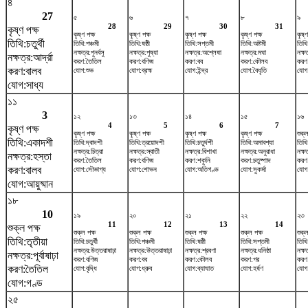
৪
27
৫
৬
৭
৮
৯
28
29
30
31
কৃষ্ণ পক্ষ
কৃষ্ণ পক্ষ
কৃষ্ণ পক্ষ
কৃষ্ণ পক্ষ
কৃষ্ণ পক্ষ
কৃষ্ণ
তিথি:চতুর্থী
তিথি:পঞ্চমী
তিথি:ষষ্ঠী
তিথি:সপ্তমী
তিথি:অষ্টমী
তিথি
নক্ষত্র:পুনর্বসু
নক্ষত্র:পুষ্যা
নক্ষত্র:অশ্লেষা
নক্ষত্র:মঘা
নক্ষত্
নক্ষত্র:আর্দ্রা
করণ:তৈতিল
করণ:বণিজ
করণ:বব
করণ:কৌলব
করণ
করণ:বালব
যোগ:শুভ
যোগ:ব্রহ্ম
যোগ:ইন্দ্র
যোগ:বৈধৃতি
যোগ:
যোগ:সাধ্য
১১
3
১২
১৩
১৪
১৫
১৬
4
5
6
7
কৃষ্ণ পক্ষ
কৃষ্ণ পক্ষ
কৃষ্ণ পক্ষ
কৃষ্ণ পক্ষ
কৃষ্ণ পক্ষ
শুক্ল
তিথি:একাদশী
তিথি:দ্বাদশী
তিথি:ত্রয়োদশী
তিথি:চতুর্দশী
তিথি:অমাবশ্যা
তিথি
নক্ষত্র:চিত্রা
নক্ষত্র:স্বাতী
নক্ষত্র:বিশাখা
নক্ষত্র:অনুরাধা
নক্ষত
নক্ষত্র:হস্তা
করণ:তৈতিল
করণ:বণিজ
করণ:শকুনি
করণ:চতুষ্পাদ
করণ:
করণ:বালব
যোগ:সৌভাগ্য
যোগ:শোভন
যোগ:অতিগণ্ড
যোগ:সুকর্মা
যোগ:
যোগ:আয়ুষ্মান
১৮
10
১৯
২০
২১
২২
২৩
11
12
13
14
শুক্ল পক্ষ
শুক্ল পক্ষ
শুক্ল পক্ষ
শুক্ল পক্ষ
শুক্ল পক্ষ
শুক্ল
তিথি:তৃতীয়া
তিথি:চতুর্থী
তিথি:পঞ্চমী
তিথি:ষষ্ঠী
তিথি:সপ্তমী
তিথি
নক্ষত্র:উত্তরাষাঢ়া
নক্ষত্র:উত্তরাষাঢ়া
নক্ষত্র:শ্রবণা
নক্ষত্র:ধনিষ্ঠা
নক্ষ
নক্ষত্র:পূর্বাষাঢ়া
করণ:বণিজ
করণ:বব
করণ:কৌলব
করণ:গর
করণ:ব
করণ:তৈতিল
যোগ:বৃদ্ধি
যোগ:ধ্রুব
যোগ:ব্যাঘাত
যোগ:হর্ষণ
যোগ
যোগ:গণ্ড
২৫