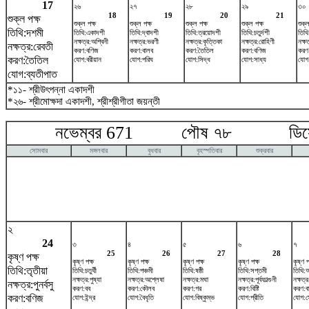
17
২৬
২৭
২৮
২৯
৩০
18
19
20
21
শুক্ল পক্ষ
শুক্ল পক্ষ
শুক্ল পক্ষ
শুক্ল পক্ষ
শুক্ল পক্ষ
শুক্ল
তিথি:দশমী
তিথি:একাদশী
তিথি:দ্বাদশী
তিথি:ত্রয়োদশী
তিথি:চতুর্দশী
তিথি:
নক্ষত্র:অশ্বিনী
নক্ষত্র:ভরণী
নক্ষত্র:কৃত্তিকা
নক্ষত্র:রোহিণী
নক্ষ
নক্ষত্র:রেবতী
করণ:বণিজ
করণ:বালব
করণ:তৈতিল
করণ:বণিজ
করণ
করণ:তৈতিল
যোগ:বরীয়ান
যোগ:পরিঘ
যোগ:সিদ্ধ
যোগ:সাধ্য
যোগ
যোগ:ব্যতীপাত
*১১- শ্রীউৎপন্না একাদশী
*২৬- শ্রীমোক্ষদা একাদশী, শ্রীশ্রীগীতা জয়ন্তী
নভেম্বর 671 পৌষ ৭৮ ডিসেম
সোমবার
মঙ্গলবার
বুধবার
বৃহস্পতিবার
শুক্রবার
২
24
৩
৪
৫
৬
৭
25
26
27
28
কৃষ্ণ পক্ষ
কৃষ্ণ পক্ষ
কৃষ্ণ পক্ষ
কৃষ্ণ পক্ষ
কৃষ্ণ পক্ষ
কৃষ্ণ প
তিথি:তৃতীয়া
তিথি:চতুর্থী
তিথি:পঞ্চমী
তিথি:ষষ্ঠী
তিথি:সপ্তমী
তিথি:অ
নক্ষত্র:পুষ্যা
নক্ষত্র:অশ্লেষা
নক্ষত্র:মঘা
নক্ষত্র:পূর্বফাল্গুনী
নক্ষত্র
নক্ষত্র:পুনর্বসু
করণ:বব
করণ:কৌলব
করণ:গর
করণ:বিষ্টি
করণ:ব
করণ:বণিজ
যোগ:ইন্দ্র
যোগ:বৈধৃতি
যোগ:বিষ্কুম্ভ
যোগ:প্রীতি
যোগ:স