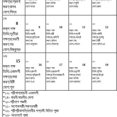
নক্ষত্র:শ্রবণা
করণ:তৈতিল
করণ:বণিজ
করণ:শকুনি
করণ:নাগ
করণ:বালব
যোগ:সাধ্য
যোগ:শুভ
যোগ:শুক্র
যোগ:ব্রহ্ম
যোগ:সিদ্ধ
১৯
8
২০
২১
২২
২৩
9
10
11
12
শুক্ল পক্ষ
শুক্ল পক্ষ
শুক্ল পক্ষ
শুক্ল পক্ষ
শুক্ল পক্ষ
তিথি:তৃতীয়া
তিথি:পঞ্চমী
তিথি:ষষ্ঠী
তিথি:সপ্তমী
তিথি:অষ্টমী
নক্ষত্র:কৃত্তিকা
নক্ষত্র:রোহিণী
নক্ষত্র:আর্দ্রা
নক্ষত্র:পুনর্বসু
নক্ষত্র:ভরণী
করণ:বব
করণ:কৌলব
করণ:গর
করণ:বিষ্টি
করণ:গর
যোগ:আয়ুষ্মান
যোগ:সৌভাগ্য
যোগ:শোভন
যোগ:অতিগণ্ড
যোগ:বিষ্কুম্ভ
২৬
15
২৭
২৮
২৯
৩০
16
17
18
19
শুক্ল পক্ষ
শুক্ল পক্ষ
শুক্ল পক্ষ
শুক্ল পক্ষ
শুক্ল পক্ষ
তিথি:একাদশী
তিথি:দ্বাদশী
তিথি:ত্রয়োদশী
তিথি:চতুর্দশী
তিথি:পূর্ণিমা
নক্ষত্র:পূর্বফাল্গুনী
নক্ষত্র:উত্তরফাল্গুনী
নক্ষত্র:হস্তা
নক্ষত্র:চিত্রা
নক্ষত্র:মঘা
করণ:বালব
করণ:তৈতিল
করণ:বণিজ
করণ:বব
করণ:বিষ্টি
যোগ:গণ্ড
যোগ:ধ্রুব
যোগ:ব্যাঘাত
যোগ:হর্ষণ
যোগ:শূল
*১২- শ্রীপাপমোচনী একাদশী
*১৪- বারনী/বারনীর মেলা
*২০-শ্রীনাগ পঞ্চমী
*২১- অশোকষষ্ঠী/স্কন্ধষষ্ঠী
*২২- শ্রীশ্রীবাসন্তিদেবীর সপ্তমী বিহিত পূজা
*২৩- অন্নপূর্ণা পূজা