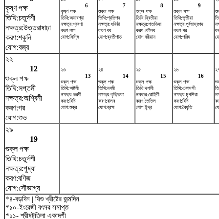
6
7
8
9
কৃষ্ণ পক্ষ
কৃষ্ণ পক্ষ
শুক্ল পক্ষ
শুক্ল পক্ষ
শুক্ল পক্ষ
শু
তিথি:চতুর্দশী
তিথি:অমাবশ্যা
তিথি:প্রতিপদ
তিথি:দ্বিতীয়া
তিথি:তৃতীয়া
তি
নক্ষত্র:শ্রবণা
নক্ষত্র:ধনিষ্ঠা
নক্ষত্র:শতভিষ‌া
নক্ষত্র:পূর্বভাদ্রপদ
নক
নক্ষত্র:উত্তরাষাঢ়া
করণ:নাগ
করণ:বব
করণ:কৌলব
করণ:গর
কর
করণ:শকুনি
যোগ:সিদ্ধি
যোগ:ব্যতীপাত
যোগ:বরীয়ান
যোগ:পরিঘ
যো
যোগ:বজ্র
২২
12
২৩
২৪
২৫
২৬
২
13
14
15
16
শুক্ল পক্ষ
শুক্ল পক্ষ
শুক্ল পক্ষ
শুক্ল পক্ষ
শুক্ল পক্ষ
শু
তিথি:সপ্তমী
তিথি:অষ্টমী
তিথি:নবমী
তিথি:দশমী
তিথি:একাদশী
তি
নক্ষত্র:ভরণী
নক্ষত্র:কৃত্তিকা
নক্ষত্র:রোহিণী
নক্ষত্র:মৃগশিরা
নক
নক্ষত্র:অশ্বিনী
করণ:বিষ্টি
করণ:বালব
করণ:তৈতিল
করণ:বিষ্টি
ক
করণ:গর
যোগ:শুক্র
যোগ:ব্রহ্ম
যোগ:ইন্দ্র
যোগ:বৈধৃতি
যো
যোগ:শুভ
২৯
19
শুক্ল পক্ষ
তিথি:চতুর্দশী
নক্ষত্র:পুষ্যা
করণ:বণিজ
যোগ:সৌভাগ্য
*৪-বড়দিন | যিশু খ্রীষ্টের জন্মদিন
*১০-ইংরেজী বৎসর সমাপ্ত
*১১- শ্রীষট্‌তিলা একাদশী