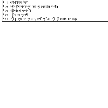
*২৪- শ্রীশ্রীরাম নবমী
*২৫- শ্রীশ্রীবাসন্তিপূজা সমাপ্ত (ধর্মরাজ দশমী)
*২৬- শ্রীকামদা একাদশী
*২৭- শ্রীবামন দ্বাদশী
*৩০- শ্রীকৃষ্ণের বসন্ত রাস, লক্ষী পূর্ণিমা, শ্রীশ্রীবলরাম রাসযাত্রা