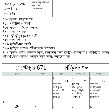
নক্ষত্র:উত্তরভাদ্রপদ
নক্ষত্র:পূর্বভাদ্রপদ
করণ:বণিজ
করণ:কৌলব
যোগ:ব্যাঘাত
যোগ:বৃদ্ধি
*২-পিতৃতর্পন, পিতৃপক্ষ শুরু
*১২- শ্রীইন্দিরা একাদশী
*১৬- মহালয়া, পিতৃপক্ষ সমাপ্ত
*১৭- মেরা মাস শুরু
*২২- শ্রীশ্রীদূর্গাপূজার বেলষষ্ঠী
*২৩- গতস্থাপন / বর
*২৪- দূর্গাষ্টমী/মহা অষ্টমী
*২৬- দূর্গাপূজা সমাপ্ত, শ্রীরামচন্দ্রর বিজয়োত্সব
*২৭-আকাশ প্রদীপ প্রজ্জলন (মন্ত্র: দামোদরায় নভসি তুলায়াং লোলয়াসহ। প্রদীপন্তে প্রয
শ্রীপাশাঙ্কুশা একাদশী, শ্রীরাম-ভরত মিলন, নিয়মসেবা শুরু
সেপ্টেম্বর 671 কার্ত্তিক ৭৮ অক
সোমবার
মঙ্গলবার
বুধবার
বৃহস্পতিবার
শুক্রবার
১
২
৩
24
25
26
শুক্ল পক্ষ
কৃষ্ণ পক্ষ
কৃষ্ণ পক্ষ
তিথি:পূর্ণিমা
তিথি:প্রতিপদ
তিথি:দ্বিতীয়া
নক্ষত্র:রেবতী
নক্ষত্র:অশ্বিনী
নক্ষত্র:ভরণী
করণ:বব
করণ:কৌলব
করণ:গর
যোগ:হর্ষণ
যোগ:বজ্র
যোগ:সিদ্ধি
৬
29
৭
৮
৯
১০