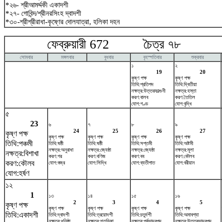
*২৬- শ্রীআমর্দ্দকী একাদশী
*২৭- গোবিন্দ/শ্রীনরসিংহ দ্বাদশী
*৩০-শ্রীশ্রীরাধা-কৃষ্ণের দোলযাত্রা, হলিকা দহন
ফেব্রুয়ারী 672 চৈত্র ৭৮ মার
সোমবার
মঙ্গলবার
বুধবার
বৃহস্পতিবার
শুক্রবার
১
২
19
20
কৃষ্ণ পক্ষ
কৃষ্ণ পক্ষ
তিথি:প্রতিপদ
তিথি:দ্বিতীয়া
নক্ষত্র:উত্তরফাল্গুনী
নক্ষত্র:হস্তা
করণ:বালব
করণ:তৈতিল
যোগ:গণ্ড
যোগ:বৃদ্ধি
৫
23
৬
৭
৮
৯
24
25
26
27
কৃষ্ণ পক্ষ
কৃষ্ণ পক্ষ
কৃষ্ণ পক্ষ
কৃষ্ণ পক্ষ
কৃষ্ণ পক্ষ
তিথি:পঞ্চমী
তিথি:ষষ্ঠী
তিথি:ষষ্ঠী
তিথি:সপ্তমী
তিথি:অষ্টমী
নক্ষত্র:অনুরাধা
নক্ষত্র:জ্যেষ্ঠা
নক্ষত্র:জ্যেষ্ঠা
নক্ষত্র:মূলা
নক্ষত্র:বিশাখা
করণ:গর
করণ:বণিজ
করণ:বব
করণ:কৌলব
করণ:কৌলব
যোগ:বজ্র
যোগ:সিদ্ধি
যোগ:ব্যতীপাত
যোগ:বরীয়ান
যোগ:হর্ষণ
১২
1
১৩
১৪
১৫
১৬
2
3
4
5
কৃষ্ণ পক্ষ
কৃষ্ণ পক্ষ
কৃষ্ণ পক্ষ
কৃষ্ণ পক্ষ
কৃষ্ণ পক্ষ
তিথি:একাদশী
তিথি:দ্বাদশী
তিথি:ত্রয়োদশী
তিথি:চতুর্দশী
তিথি:অমাবশ্যা
নক্ষত্র:ধনিষ্ঠা
নক্ষত্র:শতভিষ‌া
নক্ষত্র:পূর্বভাদ্রপদ
নক্ষত্র:উত্তরভাদ্রপদ