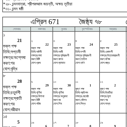
*২৮- চন্দনযাত্রা, শ্রীপরশুরাম জয়ন্তী, অক্ষয় তৃতীয়া
*৩১- চন্দন ষষ্ঠী
এপ্রিল 671 জৈষ্ঠ্য ৭৮ ম
সোমবার
মঙ্গলবার
বুধবার
বৃহস্পতিবার
শুক্রবার
১
21
২
৩
৪
৫
22
23
24
25
শুক্ল পক্ষ
শুক্ল পক্ষ
শুক্ল পক্ষ
শুক্ল পক্ষ
শুক্ল পক্ষ
তিথি:সপ্তমী
তিথি:অষ্টমী
তিথি:নবমী
তিথি:দশমী
তিথি:একাদশী
নক্ষত্র:মঘা
নক্ষত্র:পূর্বফাল্গুনী
নক্ষত্র:পূর্বফাল্গুনী
নক্ষত্র:উত্তরফাল্গুনী
নক্ষত্র:অশ্লেষা
করণ:বিষ্টি
করণ:বালব
করণ:তৈতিল
করণ:বণিজ
করণ:গর
যোগ:ধ্রুব
যোগ:ব্যাঘাত
যোগ:হর্ষণ
যোগ:বজ্র
যোগ:বৃদ্ধি
৮
28
৯
১০
১১
১২
29
30
1
2
শুক্ল পক্ষ
শুক্ল পক্ষ
শুক্ল পক্ষ
কৃষ্ণ পক্ষ
কৃষ্ণ পক্ষ
তিথি:চতুর্দশী
তিথি:পূর্ণিমা
তিথি:পূর্ণিমা
তিথি:প্রতিপদ
তিথি:দ্বিতীয়া
নক্ষত্র:বিশাখা
নক্ষত্র:অনুরাধা
নক্ষত্র:জ্যেষ্ঠা
নক্ষত্র:মূলা
নক্ষত্র:স্বাতী
করণ:বিষ্টি
করণ:বব
করণ:কৌলব
করণ:গর
করণ:গর
যোগ:পরিঘ
যোগ:শিব
যোগ:সিদ্ধ
যোগ:সাধ্য
যোগ:বরীয়ান
১৫
5
১৬
১৭
১৮
১৯
6
7
8
9