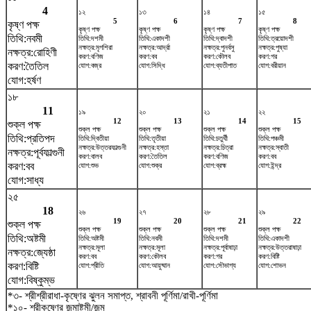
4
১২
১৩
১৪
১৫
5
6
7
8
কৃষ্ণ পক্ষ
কৃষ্ণ পক্ষ
কৃষ্ণ পক্ষ
কৃষ্ণ পক্ষ
কৃষ্ণ পক্ষ
তিথি:নবমী
তিথি:দশমী
তিথি:একাদশী
তিথি:দ্বাদশী
তিথি:ত্রয়োদশী
নক্ষত্র:মৃগশিরা
নক্ষত্র:আর্দ্রা
নক্ষত্র:পুনর্বসু
নক্ষত্র:পুষ্যা
নক্ষত্র:রোহিণী
করণ:বণিজ
করণ:বব
করণ:কৌলব
করণ:গর
করণ:তৈতিল
যোগ:বজ্র
যোগ:সিদ্ধি
যোগ:ব্যতীপাত
যোগ:বরীয়ান
যোগ:হর্ষণ
১৮
11
১৯
২০
২১
২২
12
13
14
15
শুক্ল পক্ষ
শুক্ল পক্ষ
শুক্ল পক্ষ
শুক্ল পক্ষ
শুক্ল পক্ষ
তিথি:প্রতিপদ
তিথি:দ্বিতীয়া
তিথি:তৃতীয়া
তিথি:চতুর্থী
তিথি:পঞ্চমী
নক্ষত্র:উত্তরফাল্গুনী
নক্ষত্র:হস্তা
নক্ষত্র:চিত্রা
নক্ষত্র:স্বাতী
নক্ষত্র:পূর্বফাল্গুনী
করণ:বালব
করণ:তৈতিল
করণ:বণিজ
করণ:বব
করণ:বব
যোগ:শুভ
যোগ:শুক্র
যোগ:ব্রহ্ম
যোগ:ইন্দ্র
যোগ:সাধ্য
২৫
18
২৬
২৭
২৮
২৯
19
20
21
22
শুক্ল পক্ষ
শুক্ল পক্ষ
শুক্ল পক্ষ
শুক্ল পক্ষ
শুক্ল পক্ষ
তিথি:অষ্টমী
তিথি:অষ্টমী
তিথি:নবমী
তিথি:দশমী
তিথি:একাদশী
নক্ষত্র:মূলা
নক্ষত্র:মূলা
নক্ষত্র:পূর্বাষাঢ়া
নক্ষত্র:উত্তরাষাঢ়া
নক্ষত্র:জ্যেষ্ঠা
করণ:বব
করণ:কৌলব
করণ:গর
করণ:বিষ্টি
করণ:বিষ্টি
যোগ:প্রীতি
যোগ:আয়ুষ্মান
যোগ:সৌভাগ্য
যোগ:শোভন
যোগ:বিষ্কুম্ভ
*৩- শ্রীশ্রীরাধা-কৃষ্ণের ঝুলন সমাপ্ত, শ্রাবনী পূর্ণিমা/রাখী-পূর্ণিমা
*১০- শ্রীকৃষ্ণের জন্মাষ্টমী/জন্ম