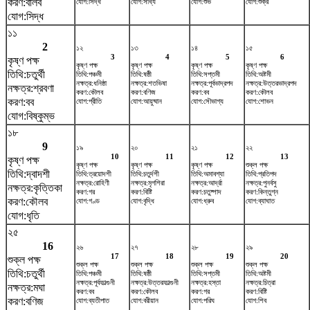
করণ:বালব
যোগ:সিদ্ধ
যোগ:সাধ্য
যোগ:শুভ
যোগ:শুক্র
যোগ:সিদ্ধ
১১
2
১২
১৩
১৪
১৫
3
4
5
6
কৃষ্ণ পক্ষ
কৃষ্ণ পক্ষ
কৃষ্ণ পক্ষ
কৃষ্ণ পক্ষ
কৃষ্ণ পক্ষ
তিথি:চতুর্থী
তিথি:পঞ্চমী
তিথি:ষষ্ঠী
তিথি:সপ্তমী
তিথি:অষ্টমী
নক্ষত্র:ধনিষ্ঠা
নক্ষত্র:শতভিষ‌া
নক্ষত্র:পূর্বভাদ্রপদ
নক্ষত্র:উত্তরভাদ্রপদ
নক্ষত্র:শ্রবণা
করণ:কৌলব
করণ:বণিজ
করণ:বব
করণ:কৌলব
করণ:বব
যোগ:প্রীতি
যোগ:আয়ুষ্মান
যোগ:সৌভাগ্য
যোগ:শোভন
যোগ:বিষ্কুম্ভ
১৮
9
১৯
২০
২১
২২
10
11
12
13
কৃষ্ণ পক্ষ
কৃষ্ণ পক্ষ
কৃষ্ণ পক্ষ
কৃষ্ণ পক্ষ
শুক্ল পক্ষ
তিথি:দ্বাদশী
তিথি:ত্রয়োদশী
তিথি:চতুর্দশী
তিথি:অমাবশ্যা
তিথি:প্রতিপদ
নক্ষত্র:রোহিণী
নক্ষত্র:মৃগশিরা
নক্ষত্র:আর্দ্রা
নক্ষত্র:পুনর্বসু
নক্ষত্র:কৃত্তিকা
করণ:গর
করণ:বিষ্টি
করণ:চতুষ্পাদ
করণ:কিন্তুগ্ন
করণ:কৌলব
যোগ:গণ্ড
যোগ:বৃদ্ধি
যোগ:ধ্রুব
যোগ:ব্যাঘাত
যোগ:ধৃতি
২৫
16
২৬
২৭
২৮
২৯
17
18
19
20
শুক্ল পক্ষ
শুক্ল পক্ষ
শুক্ল পক্ষ
শুক্ল পক্ষ
শুক্ল পক্ষ
তিথি:চতুর্থী
তিথি:পঞ্চমী
তিথি:ষষ্ঠী
তিথি:সপ্তমী
তিথি:অষ্টমী
নক্ষত্র:পূর্বফাল্গুনী
নক্ষত্র:উত্তরফাল্গুনী
নক্ষত্র:হস্তা
নক্ষত্র:চিত্রা
নক্ষত্র:মঘা
করণ:বব
করণ:কৌলব
করণ:গর
করণ:বিষ্টি
করণ:বণিজ
যোগ:ব্যতীপাত
যোগ:বরীয়ান
যোগ:পরিঘ
যোগ:শিব