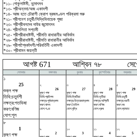
*১১- গোকুলাষ্টমী, নন্দোৎসব
*১৩- শ্রীঅন্নদা/অজ একাদশী
*১৪- আজ হতে চৌরাশী ক্রোশ ব্রজমণ্ডল পরিক্রমা শুরু
*২১- শ্রীগনেশ চতুর্থী/সিদ্ধিবিনায়েক পূজা
*২৩- শ্রীশ্রীবলদেব দাউর জন্মোৎসব
*২৪- শ্রীললিতা সপ্তমী
*২৫- শ্রীশ্রীরাধাষ্টমী, শ্রীমতি রাধারানীর আবির্ভাব
*২৬- শ্রীশ্রীরাধাষ্টমী, শ্রীমতি রাধারানীর আবির্ভাব
*২৯- শ্রীপাশ্বৈর্কাদশী/পরিবর্তিনী একাদশী
*৩০- শ্রীবামন জয়ন্তী
আগষ্ট 671 আশ্বিন ৭৮ সেপ্টেম
সোমবার
মঙ্গলবার
বুধবার
বৃহস্পতিবার
শুক্রবার
১
25
২
৩
৪
৫
26
27
28
29
শুক্ল পক্ষ
কৃষ্ণ পক্ষ
কৃষ্ণ পক্ষ
কৃষ্ণ পক্ষ
কৃষ্ণ পক্ষ
তিথি:চতুর্দশী
তিথি:প্রতিপদ
তিথি:দ্বিতীয়া
তিথি:তৃতীয়া
তিথি:চতুর্থী
নক্ষত্র:পূর্বভাদ্রপদ
নক্ষত্র:উত্তরভাদ্রপদ
নক্ষত্র:অশ্বিনী
নক্ষত্র:ভরণী
নক্ষত্র:শতভিষ‌া
করণ:বালব
করণ:তৈতিল
করণ:বণিজ
করণ:বব
করণ:বণিজ
যোগ:গণ্ড
যোগ:বৃদ্ধি
যোগ:ধ্রুব
যোগ:ব্যাঘাত
যোগ:শূল
৮
1
৯
১০
১১
১২
2
3
4
5
কৃষ্ণ পক্ষ
কৃষ্ণ পক্ষ
কৃষ্ণ পক্ষ
কৃষ্ণ পক্ষ
কৃষ্ণ পক্ষ