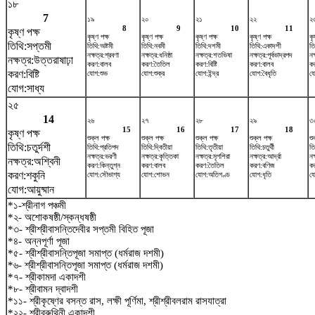
১৮
7
১৯
২০
২১
২২
২
8
9
10
11
কৃষ্ণ পক্ষ
কৃষ্ণ পক্ষ
কৃষ্ণ পক্ষ
কৃষ্ণ পক্ষ
কৃষ্ণ পক্ষ
কৃ
তিথি:সপ্তমী
তিথি:অষ্টমী
তিথি:নবমী
তিথি:দশমী
তিথি:একাদশী
তি
নক্ষত্র:শ্রবণা
নক্ষত্র:ধনিষ্ঠা
নক্ষত্র:শতভিষ‌া
নক্ষত্র:পূর্বভাদ্রপদ
নক
নক্ষত্র:উত্তরাষাঢ়া
করণ:বালব
করণ:তৈতিল
করণ:বিষ্টি
করণ:বালব
ক
করণ:বিষ্টি
যোগ:শুভ
যোগ:শুক্র
যোগ:ইন্দ্র
যোগ:বৈধৃতি
যো
যোগ:সাধ্য
২৫
14
২৬
২৭
২৮
২৯
৩
15
16
17
18
কৃষ্ণ পক্ষ
শুক্ল পক্ষ
শুক্ল পক্ষ
শুক্ল পক্ষ
শুক্ল পক্ষ
শু
তিথি:চতুর্দশী
তিথি:প্রতিপদ
তিথি:দ্বিতীয়া
তিথি:তৃতীয়া
তিথি:চতুর্থী
তি
নক্ষত্র:ভরণী
নক্ষত্র:কৃত্তিকা
নক্ষত্র:মৃগশিরা
নক্ষত্র:আর্দ্রা
নক
নক্ষত্র:অশ্বিনী
করণ:কিন্তুগ্ন
করণ:বালব
করণ:তৈতিল
করণ:বণিজ
ক
করণ:শকুনি
যোগ:সৌভাগ্য
যোগ:শোভন
যোগ:অতিগণ্ড
যোগ:ধৃতি
য
যোগ:আয়ুষ্মান
*১-শ্রীনাগ পঞ্চমী
*২- অশোকষষ্ঠী/স্কন্ধষষ্ঠী
*৩- শ্রীশ্রীবাসন্তিদেবীর সপ্তমী বিহিত পূজা
*৪- অন্নপূর্ণা পূজা
*৫- শ্রীশ্রীবাসন্তিপূজা সমাপ্ত (ধর্মরাজ দশমী)
*৬- শ্রীশ্রীবাসন্তিপূজা সমাপ্ত (ধর্মরাজ দশমী)
*৭- শ্রীকামদা একাদশী
*৮- শ্রীবামন দ্বাদশী
*১১- শ্রীকৃষ্ণের বসন্ত রাস, লক্ষী পূর্ণিমা, শ্রীশ্রীবলরাম রাসযাত্রা
*২২- শ্রীবরুথিনী একাদশী