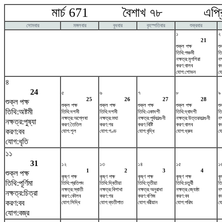
মার্চ 671 বৈশাখ ৭৮ এপ্রি
সোমবার
মঙ্গলবার
বুধবার
বৃহস্পতিবার
শুক্রবার
১
২
21
শুক্ল পক্ষ
শু
তিথি:পঞ্চমী
তি
নক্ষত্র:মৃগশিরা
নক
করণ:বালব
ক
যোগ:শোভন
য
৪
24
৫
৬
৭
৮
৯
25
26
27
28
শুক্ল পক্ষ
শুক্ল পক্ষ
শুক্ল পক্ষ
শুক্ল পক্ষ
শুক্ল পক্ষ
শু
তিথি:অষ্টমী
তিথি:দশমী
তিথি:দশমী
তিথি:একাদশী
তিথি:দ্বাদশী
তি
নক্ষত্র:অশ্লেষা
নক্ষত্র:মঘা
নক্ষত্র:পূর্বফাল্গুনী
নক্ষত্র:উত্তরফাল্গুনী
নক
নক্ষত্র:পুষ্যা
করণ:তৈতিল
করণ:গর
করণ:বিষ্টি
করণ:বালব
ক
করণ:বব
যোগ:শূল
যোগ:গণ্ড
যোগ:বৃদ্ধি
যোগ:ধ্রুব
যো
যোগ:ধৃতি
১১
31
১২
১৩
১৪
১৫
১
1
2
3
4
শুক্ল পক্ষ
কৃষ্ণ পক্ষ
কৃষ্ণ পক্ষ
কৃষ্ণ পক্ষ
কৃষ্ণ পক্ষ
কৃ
তিথি:পূর্ণিমা
তিথি:প্রতিপদ
তিথি:দ্বিতীয়া
তিথি:তৃতীয়া
তিথি:চতুর্থী
তি
নক্ষত্র:স্বাতী
নক্ষত্র:বিশাখা
নক্ষত্র:অনুরাধা
নক্ষত্র:জ্যেষ্ঠা
নক
নক্ষত্র:চিত্রা
করণ:কৌলব
করণ:গর
করণ:বণিজ
করণ:বব
ক
করণ:বব
যোগ:সিদ্ধি
যোগ:ব্যতীপাত
যোগ:বরীয়ান
যোগ:পরিঘ
য
যোগ:বজ্র