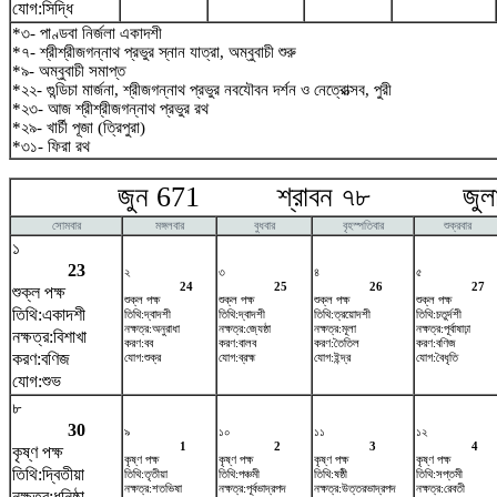
যোগ:সিদ্ধি
*৩- পাণ্ডবা নির্জলা একাদশী
*৭- শ্রীশ্রীজগন্নাথ প্রভুর স্নান যাত্রা, অম্বুবাচী শুরু
*৯- অম্বুবাচী সমাপ্ত
*২২- গুন্ডিচা মার্জনা, শ্রীজগন্নাথ প্রভুর নবযৌবন দর্শন ও নেত্রোত্সব, পুরী
*২৩- আজ শ্রীশ্রীজগন্নাথ প্রভুর রথ
*২৯- খার্চী পূজা (ত্রিপুরা)
*৩১- ফিরা রথ
জুন 671 শ্রাবন ৭৮ জুলা
সোমবার
মঙ্গলবার
বুধবার
বৃহস্পতিবার
শুক্রবার
১
23
২
৩
৪
৫
24
25
26
27
শুক্ল পক্ষ
শুক্ল পক্ষ
শুক্ল পক্ষ
শুক্ল পক্ষ
শুক্ল পক্ষ
তিথি:একাদশী
তিথি:দ্বাদশী
তিথি:দ্বাদশী
তিথি:ত্রয়োদশী
তিথি:চতুর্দশী
নক্ষত্র:অনুরাধা
নক্ষত্র:জ্যেষ্ঠা
নক্ষত্র:মূলা
নক্ষত্র:পূর্বাষাঢ়া
নক্ষত্র:বিশাখা
করণ:বব
করণ:বালব
করণ:তৈতিল
করণ:বণিজ
করণ:বণিজ
যোগ:শুক্র
যোগ:ব্রহ্ম
যোগ:ইন্দ্র
যোগ:বৈধৃতি
যোগ:শুভ
৮
30
৯
১০
১১
১২
1
2
3
4
কৃষ্ণ পক্ষ
কৃষ্ণ পক্ষ
কৃষ্ণ পক্ষ
কৃষ্ণ পক্ষ
কৃষ্ণ পক্ষ
তিথি:দ্বিতীয়া
তিথি:তৃতীয়া
তিথি:পঞ্চমী
তিথি:ষষ্ঠী
তিথি:সপ্তমী
নক্ষত্র:শতভিষ‌া
নক্ষত্র:পূর্বভাদ্রপদ
নক্ষত্র:উত্তরভাদ্রপদ
নক্ষত্র:রেবতী
নক্ষত্র:ধনিষ্ঠা