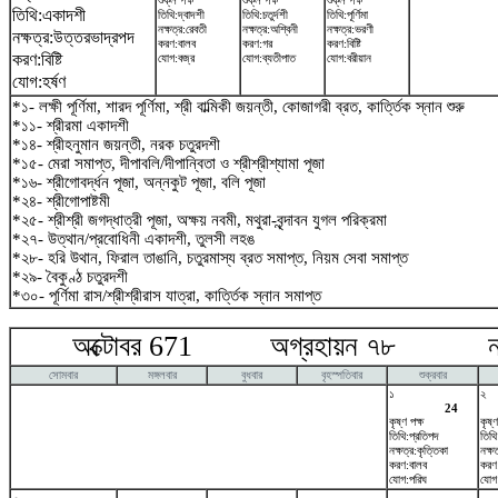
শুক্ল পক্ষ
শুক্ল পক্ষ
শুক্ল পক্ষ
তিথি:একাদশী
তিথি:দ্বাদশী
তিথি:চতুর্দশী
তিথি:পূর্ণিমা
নক্ষত্র:রেবতী
নক্ষত্র:অশ্বিনী
নক্ষত্র:ভরণী
নক্ষত্র:উত্তরভাদ্রপদ
করণ:বালব
করণ:গর
করণ:বিষ্টি
করণ:বিষ্টি
যোগ:বজ্র
যোগ:ব্যতীপাত
যোগ:বরীয়ান
যোগ:হর্ষণ
*১- লক্ষী পূর্ণিমা, শারদ পূর্ণিমা, শ্রী বাল্মিকী জয়ন্তী, কোজাগরী ব্রত, কার্ত্তিক স্নান শুরু
*১১- শ্রীরমা একাদশী
*১৪- শ্রীহনুমান জয়ন্তী, নরক চতুরদশী
*১৫- মেরা সমাপ্ত, দীপাবলি/দীপান্বিতা ও শ্রীশ্রীশ্যামা পূজা
*১৬- শ্রীগোবর্দ্ধন পূজা, অন্নকুট পূজা, বলি পূজা
*২৪- শ্রীগোপাষ্টমী
*২৫- শ্রীশ্রী জগদ্ধাত্রী পূজা, অক্ষয় নবমী, মথুরা-বৃন্দাবন যুগল পরিক্রমা
*২৭- উত্থান/প্রবোধিনী একাদশী, তুলসী লহঙ
*২৮- হরি উথান, ফিরাল তাঙানি, চতুরমাস্য ব্রত সমাপ্ত, নিয়ম সেবা সমাপ্ত
*২৯- বৈকুণ্ঠ চতুরদশী
*৩০- পূর্ণিমা রাস/শ্রীশ্রীরাস যাত্রা, কার্ত্তিক স্নান সমাপ্ত
অক্টোবর 671 অগ্রহায়ন ৭৮ নভে
সোমবার
মঙ্গলবার
বুধবার
বৃহস্পতিবার
শুক্রবার
১
২
24
কৃষ্ণ পক্ষ
কৃষ্ণ
তিথি:প্রতিপদ
তিথি
নক্ষত্র:কৃত্তিকা
নক্ষ
করণ:বালব
করণ
যোগ:পরিঘ
যোগ