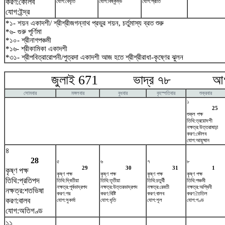
করণ:কৌলব
যোগ:বৈধৃতি
যোগ:বিষ্কুম্ভ
যোগ:প্রীতি
যোগ:ইন্দ্র
*১- শয়ন একাদশী/ শ্রীশ্রীজগন্নাথ প্রভুর শয়ন, চর্তুমাস্য ব্রত শুরু
*৬- গুরু পূর্ণিমা
*১০- শ্রীনাগপঞ্চমী
*১৬- শ্রীকামিকা একাদশী
*৩১- শ্রীপবিত্রারোপনী/পুত্রদা একাদশী আজ হতে শ্রীশ্রীরাধা-কৃষ্ণের ঝুলন
জুলাই 671 ভাদ্র ৭৮ আগষ্
সোমবার
মঙ্গলবার
বুধবার
বৃহস্পতিবার
শুক্রবার
১
25
শুক্ল পক্ষ
তিথি:ত্রয়োদশী
নক্ষত্র:উত্তরাষাঢ়া
করণ:কৌলব
যোগ:আয়ুষ্মান
৪
28
৫
৬
৭
৮
29
30
31
1
কৃষ্ণ পক্ষ
কৃষ্ণ পক্ষ
কৃষ্ণ পক্ষ
কৃষ্ণ পক্ষ
কৃষ্ণ পক্ষ
তিথি:প্রতিপদ
তিথি:দ্বিতীয়া
তিথি:তৃতীয়া
তিথি:চতুর্থী
তিথি:পঞ্চমী
নক্ষত্র:পূর্বভাদ্রপদ
নক্ষত্র:উত্তরভাদ্রপদ
নক্ষত্র:রেবতী
নক্ষত্র:অশ্বিনী
নক্ষত্র:শতভিষ‌া
করণ:গর
করণ:বিষ্টি
করণ:বালব
করণ:তৈতিল
করণ:বালব
যোগ:সুকর্মা
যোগ:ধৃতি
যোগ:শূল
যোগ:গণ্ড
যোগ:অতিগণ্ড
১১