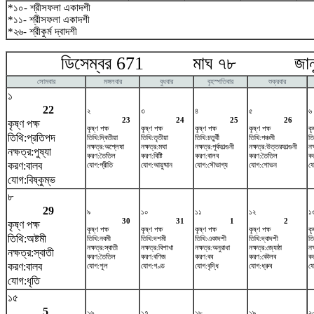
*১০- শ্রীসফলা একাদশী
*১১- শ্রীসফলা একাদশী
*২৬- শ্রীকুর্ম দ্বাদশী
ডিসেম্বর 671 মাঘ ৭৮ জানুয়া
সোমবার
মঙ্গলবার
বুধবার
বৃহস্পতিবার
শুক্রবার
১
22
২
৩
৪
৫
৬
23
24
25
26
কৃষ্ণ পক্ষ
কৃষ্ণ পক্ষ
কৃষ্ণ পক্ষ
কৃষ্ণ পক্ষ
কৃষ্ণ পক্ষ
কৃ
তিথি:প্রতিপদ
তিথি:দ্বিতীয়া
তিথি:তৃতীয়া
তিথি:চতুর্থী
তিথি:পঞ্চমী
তি
নক্ষত্র:অশ্লেষা
নক্ষত্র:মঘা
নক্ষত্র:পূর্বফাল্গুনী
নক্ষত্র:উত্তরফাল্গুনী
নক
নক্ষত্র:পুষ্যা
করণ:তৈতিল
করণ:বিষ্টি
করণ:বালব
করণ:তৈতিল
ক
করণ:বালব
যোগ:প্রীতি
যোগ:আয়ুষ্মান
যোগ:সৌভাগ্য
যোগ:শোভন
য
যোগ:বিষ্কুম্ভ
৮
29
৯
১০
১১
১২
১
30
31
1
2
কৃষ্ণ পক্ষ
কৃষ্ণ পক্ষ
কৃষ্ণ পক্ষ
কৃষ্ণ পক্ষ
কৃষ্ণ পক্ষ
কৃ
তিথি:অষ্টমী
তিথি:নবমী
তিথি:দশমী
তিথি:একাদশী
তিথি:দ্বাদশী
তি
নক্ষত্র:স্বাতী
নক্ষত্র:বিশাখা
নক্ষত্র:অনুরাধা
নক্ষত্র:জ্যেষ্ঠা
নক
নক্ষত্র:স্বাতী
করণ:তৈতিল
করণ:বণিজ
করণ:বব
করণ:কৌলব
ক
করণ:বালব
যোগ:শূল
যোগ:গণ্ড
যোগ:বৃদ্ধি
যোগ:ধ্রুব
যো
যোগ:ধৃতি
১৫
5
১৬
১৭
১৮
১৯
২