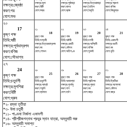
নক্ষত্র:মূলা
নক্ষত্র:পূর্বাষাঢ়া
নক্ষত্র:উত্তরাষাঢ়া
নক্ষত্র:শ্রবণা
নক্ষত্র:জ্যেষ্ঠা
করণ:বিষ্টি
করণ:বালব
করণ:তৈতিল
করণ:বণিজ
করণ:গর
যোগ:শুক্র
যোগ:ব্রহ্ম
যোগ:বৈধৃতি
যোগ:বিষ্কুম্ভ
যোগ:শুভ
২০
17
২১
২২
২৩
২৪
18
19
20
21
কৃষ্ণ পক্ষ
কৃষ্ণ পক্ষ
কৃষ্ণ পক্ষ
কৃষ্ণ পক্ষ
কৃষ্ণ পক্ষ
তিথি:ষষ্ঠী
তিথি:সপ্তমী
তিথি:অষ্টমী
তিথি:দশমী
তিথি:একাদশী
নক্ষত্র:উত্তরভাদ্রপদ
নক্ষত্র:রেবতী
নক্ষত্র:অশ্বিনী
নক্ষত্র:ভরণী
নক্ষত্র:পূর্বভাদ্রপদ
করণ:বব
করণ:কৌলব
করণ:বণিজ
করণ:বব
করণ:বণিজ
যোগ:শোভন
যোগ:অতিগণ্ড
যোগ:সুকর্মা
যোগ:ধৃতি
যোগ:সৌভাগ্য
২৭
24
২৮
২৯
৩০
৩১
25
26
27
28
কৃষ্ণ পক্ষ
কৃষ্ণ পক্ষ
কৃষ্ণ পক্ষ
শুক্ল পক্ষ
শুক্ল পক্ষ
তিথি:চতুর্দশী
তিথি:চতুর্দশী
তিথি:অমাবশ্যা
তিথি:প্রতিপদ
তিথি:দ্বিতীয়া
নক্ষত্র:আর্দ্রা
নক্ষত্র:পুনর্বসু
নক্ষত্র:পুষ্যা
নক্ষত্র:অশ্লেষা
নক্ষত্র:মৃগশিরা
করণ:শকুনি
করণ:নাগ
করণ:বব
করণ:কৌলব
করণ:বিষ্টি
যোগ:ব্যাঘাত
যোগ:হর্ষণ
যোগ:বজ্র
যোগ:বজ্র
যোগ:ধ্রুব
*২- রম্ভা তৃতীয়া
*৩- উমা চতুর্থী
*১১- পাণ্ডবা নির্জলা একাদশী
*১৪- শ্রীশ্রীজগন্নাথ প্রভুর স্নান যাত্রা, অম্বুবাচী শুরু
*১৬- অম্বুবাচী সমাপ্ত