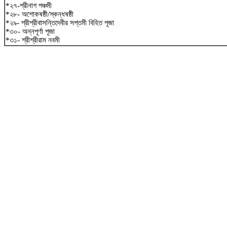
*২৭-শ্রীনাগ পঞ্চমী
*২৮- অশোকষষ্ঠী/স্কন্ধষষ্ঠী
*২৯- শ্রীশ্রীবাসন্তিদেবীর সপ্তমী বিহিত পূজা
*৩০- অন্নপূর্ণা পূজা
*৩১- শ্রীশ্রীরাম নবমী