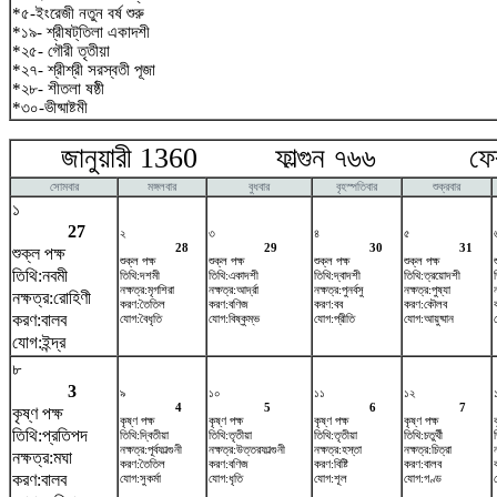
*৫-ইংরেজী নতুন বর্ষ শুরু
*১৯- শ্রীষট্‌তিলা একাদশী
*২৫- গৌরী তৃতীয়া
*২৭- শ্রীশ্রী সরস্বতী পূজা
*২৮- শীতলা ষষ্ঠী
*৩০-ভীষ্মাষ্টমী
জানুয়ারী 1360 ফাল্গুন ৭৬৬ ফেব্র
সোমবার
মঙ্গলবার
বুধবার
বৃহস্পতিবার
শুক্রবার
১
27
২
৩
৪
৫
28
29
30
31
শুক্ল পক্ষ
শুক্ল পক্ষ
শুক্ল পক্ষ
শুক্ল পক্ষ
শুক্ল পক্ষ
তিথি:নবমী
তিথি:দশমী
তিথি:একাদশী
তিথি:দ্বাদশী
তিথি:ত্রয়োদশী
নক্ষত্র:মৃগশিরা
নক্ষত্র:আর্দ্রা
নক্ষত্র:পুনর্বসু
নক্ষত্র:পুষ্যা
ন
নক্ষত্র:রোহিণী
করণ:তৈতিল
করণ:বণিজ
করণ:বব
করণ:কৌলব
করণ:বালব
যোগ:বৈধৃতি
যোগ:বিষ্কুম্ভ
যোগ:প্রীতি
যোগ:আয়ুষ্মান
যোগ:ইন্দ্র
৮
3
৯
১০
১১
১২
4
5
6
7
কৃষ্ণ পক্ষ
কৃষ্ণ পক্ষ
কৃষ্ণ পক্ষ
কৃষ্ণ পক্ষ
কৃষ্ণ পক্ষ
তিথি:প্রতিপদ
তিথি:দ্বিতীয়া
তিথি:তৃতীয়া
তিথি:তৃতীয়া
তিথি:চতুর্থী
নক্ষত্র:পূর্বফাল্গুনী
নক্ষত্র:উত্তরফাল্গুনী
নক্ষত্র:হস্তা
নক্ষত্র:চিত্রা
নক্ষত্র:মঘা
করণ:তৈতিল
করণ:বণিজ
করণ:বিষ্টি
করণ:বালব
করণ:বালব
যোগ:সুকর্মা
যোগ:ধৃতি
যোগ:শূল
যোগ:গণ্ড