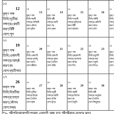
১৩
12
১৪
১৫
১৬
১৭
১৮
13
14
15
16
কৃষ্ণ পক্ষ
কৃষ্ণ পক্ষ
কৃষ্ণ পক্ষ
কৃষ্ণ পক্ষ
কৃষ্ণ পক্ষ
কৃষ্ণ
তিথি:তৃতীয়া
তিথি:পঞ্চমী
তিথি:ষষ্ঠী
তিথি:সপ্তমী
তিথি:অষ্টমী
তিথি
নক্ষত্র:অশ্বিনী
নক্ষত্র:ভরণী
নক্ষত্র:কৃত্তিকা
নক্ষত্র:রোহিণী
নক্ষত
নক্ষত্র:রেবতী
করণ:কৌলব
করণ:গর
করণ:বিষ্টি
করণ:বালব
করণ
করণ:বিষ্টি
যোগ:বৃদ্ধি
যোগ:ধ্রুব
যোগ:ব্যাঘাত
যোগ:হর্ষণ
যোগ:
যোগ:শূল
২০
19
২১
২২
২৩
২৪
২৫
20
21
22
23
কৃষ্ণ পক্ষ
কৃষ্ণ পক্ষ
কৃষ্ণ পক্ষ
কৃষ্ণ পক্ষ
কৃষ্ণ পক্ষ
কৃষ্ণ
তিথি:একাদশী
তিথি:একাদশী
তিথি:দ্বাদশী
তিথি:ত্রয়োদশী
তিথি:চতুর্দশী
তিথি
নক্ষত্র:পুনর্বসু
নক্ষত্র:পুষ্যা
নক্ষত্র:অশ্লেষা
নক্ষত্র:মঘা
নক্ষত্
নক্ষত্র:আর্দ্রা
করণ:বালব
করণ:তৈতিল
করণ:বণিজ
করণ:শকুনি
করণ:
করণ:বব
যোগ:বরীয়ান
যোগ:পরিঘ
যোগ:শিব
যোগ:সিদ্ধ
যোগ:
যোগ:ব্যতীপাত
২৭
26
২৮
২৯
৩০
৩১
27
28
29
30
শুক্ল পক্ষ
শুক্ল পক্ষ
শুক্ল পক্ষ
শুক্ল পক্ষ
শুক্ল পক্ষ
তিথি:দ্বিতীয়া
তিথি:তৃতীয়া
তিথি:চতুর্থী
তিথি:পঞ্চমী
তিথি:ষষ্ঠী
নক্ষত্র:চিত্রা
নক্ষত্র:স্বাতী
নক্ষত্র:বিশাখা
নক্ষত্র:অনুরাধা
নক্ষত্র:হস্তা
করণ:তৈতিল
করণ:বণিজ
করণ:বব
করণ:তৈতিল
করণ:কৌলব
যোগ:ব্রহ্ম
যোগ:ইন্দ্র
যোগ:বৈধৃতি
যোগ:বিষ্কুম্ভ
যোগ:শুক্র
*৬- শ্রীপবিত্রারোপনী/পুত্রদা একাদশী আজ হতে শ্রীশ্রীরাধা-কৃষ্ণের ঝুলন