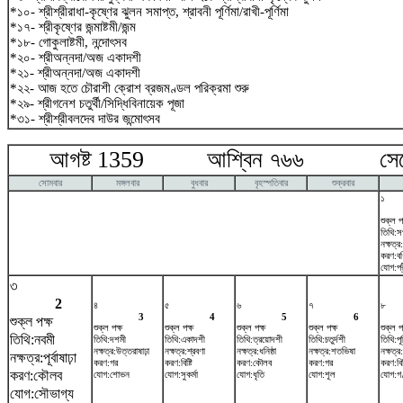
*১০- শ্রীশ্রীরাধা-কৃষ্ণের ঝুলন সমাপ্ত, শ্রাবনী পূর্ণিমা/রাখী-পূর্ণিমা
*১৭- শ্রীকৃষ্ণের জন্মাষ্টমী/জন্ম
*১৮- গোকুলাষ্টমী, নন্দোৎসব
*২০- শ্রীঅন্নদা/অজ একাদশী
*২১- শ্রীঅন্নদা/অজ একাদশী
*২২- আজ হতে চৌরাশী ক্রোশ ব্রজমণ্ডল পরিক্রমা শুরু
*২৯- শ্রীগনেশ চতুর্থী/সিদ্ধিবিনায়েক পূজা
*৩১- শ্রীশ্রীবলদেব দাউর জন্মোৎসব
আগষ্ট 1359 আশ্বিন ৭৬৬ সেপ্টে
সোমবার
মঙ্গলবার
বুধবার
বৃহস্পতিবার
শুক্রবার
১
শুক্ল প
তিথি:স
নক্ষত্র:
করণ:ব
যোগ:প্
৩
2
৪
৫
৬
৭
৮
3
4
5
6
শুক্ল পক্ষ
শুক্ল পক্ষ
শুক্ল পক্ষ
শুক্ল পক্ষ
শুক্ল পক্ষ
শুক্ল প
তিথি:নবমী
তিথি:দশমী
তিথি:একাদশী
তিথি:ত্রয়োদশী
তিথি:চতুর্দশী
তিথি:পূর
নক্ষত্র:উত্তরাষাঢ়া
নক্ষত্র:শ্রবণা
নক্ষত্র:ধনিষ্ঠা
নক্ষত্র:শতভিষ‌া
নক্ষত্র:
নক্ষত্র:পূর্বাষাঢ়া
করণ:গর
করণ:বিষ্টি
করণ:কৌলব
করণ:গর
করণ:বিষ্
করণ:কৌলব
যোগ:শোভন
যোগ:সুকর্মা
যোগ:ধৃতি
যোগ:শূল
যোগ:গ
যোগ:সৌভাগ্য