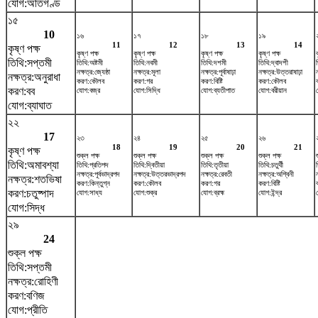
যোগ:অতিগণ্ড
১৫
10
১৬
১৭
১৮
১৯
11
12
13
14
কৃষ্ণ পক্ষ
কৃষ্ণ পক্ষ
কৃষ্ণ পক্ষ
কৃষ্ণ পক্ষ
কৃষ্ণ পক্ষ
তিথি:সপ্তমী
তিথি:অষ্টমী
তিথি:নবমী
তিথি:দশমী
তিথি:দ্বাদশী
নক্ষত্র:জ্যেষ্ঠা
নক্ষত্র:মূলা
নক্ষত্র:পূর্বাষাঢ়া
নক্ষত্র:উত্তরাষাঢ়া
নক্ষত্র:অনুরাধা
করণ:কৌলব
করণ:গর
করণ:বিষ্টি
করণ:কৌলব
করণ:বব
যোগ:বজ্র
যোগ:সিদ্ধি
যোগ:ব্যতীপাত
যোগ:বরীয়ান
যোগ:ব্যাঘাত
২২
17
২৩
২৪
২৫
২৬
18
19
20
21
কৃষ্ণ পক্ষ
শুক্ল পক্ষ
শুক্ল পক্ষ
শুক্ল পক্ষ
শুক্ল পক্ষ
তিথি:অমাবশ্যা
তিথি:প্রতিপদ
তিথি:দ্বিতীয়া
তিথি:তৃতীয়া
তিথি:চতুর্থী
নক্ষত্র:পূর্বভাদ্রপদ
নক্ষত্র:উত্তরভাদ্রপদ
নক্ষত্র:রেবতী
নক্ষত্র:অশ্বিনী
নক্ষত্র:শতভিষ‌া
করণ:কিন্তুগ্ন
করণ:কৌলব
করণ:গর
করণ:বিষ্টি
করণ:চতুষ্পাদ
যোগ:সাধ্য
যোগ:শুক্র
যোগ:ব্রহ্ম
যোগ:ইন্দ্র
যোগ:সিদ্ধ
২৯
24
শুক্ল পক্ষ
তিথি:সপ্তমী
নক্ষত্র:রোহিণী
করণ:বণিজ
যোগ:প্রীতি