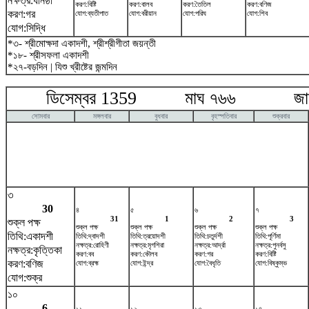
নক্ষত্র:ধনিষ্ঠা
করণ:বিষ্টি
করণ:বালব
করণ:তৈতিল
করণ:বণিজ
করণ:গর
যোগ:ব্যতীপাত
যোগ:বরীয়ান
যোগ:পরিঘ
যোগ:শিব
যোগ:সিদ্ধি
*৩- শ্রীমোক্ষদা একাদশী, শ্রীশ্রীগীতা জয়ন্তী
*১৮- শ্রীসফলা একাদশী
*২৭-বড়দিন | যিশু খ্রীষ্টের জন্মদিন
ডিসেম্বর 1359 মাঘ ৭৬৬ জানুয়
সোমবার
মঙ্গলবার
বুধবার
বৃহস্পতিবার
শুক্রবার
৩
30
৪
৫
৬
৭
31
1
2
3
শুক্ল পক্ষ
শুক্ল পক্ষ
শুক্ল পক্ষ
শুক্ল পক্ষ
শুক্ল পক্ষ
তিথি:একাদশী
তিথি:দ্বাদশী
তিথি:ত্রয়োদশী
তিথি:চতুর্দশী
তিথি:পূর্ণিমা
নক্ষত্র:রোহিণী
নক্ষত্র:মৃগশিরা
নক্ষত্র:আর্দ্রা
নক্ষত্র:পুনর্বসু
নক্ষত্র:কৃত্তিকা
করণ:বব
করণ:কৌলব
করণ:গর
করণ:বিষ্টি
করণ:বণিজ
যোগ:ব্রহ্ম
যোগ:ইন্দ্র
যোগ:বৈধৃতি
যোগ:বিষ্কুম্ভ
যোগ:শুক্র
১০
6