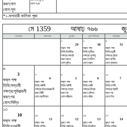
করণ:নাগ
যোগ:গণ্ড
যোগ:শূল
*১-ফলাহারী কালিকা পূজা
মে 1359 আষাঢ় ৭৬৬ জুন
সোমবার
মঙ্গলবার
বুধবার
বৃহস্পতিবার
শুক্রবার
১
২
৩
29
30
31
শুক্ল পক্ষ
শুক্ল পক্ষ
শুক্ল পক্ষ
তিথি:দ্বিতীয়া
তিথি:তৃতীয়া
তিথি:চতুর্থী
নক্ষত্র:আর্দ্রা
নক্ষত্র:পুনর্বসু
নক্ষত্র:পুষ্যা
করণ:বালব
করণ:তৈতিল
করণ:বণিজ
যোগ:বৃদ্ধি
যোগ:ধ্রুব
যোগ:ব্যাঘাত
৬
3
৭
৮
৯
১০
4
5
6
7
শুক্ল পক্ষ
শুক্ল পক্ষ
শুক্ল পক্ষ
শুক্ল পক্ষ
শুক্ল পক্ষ
তিথি:সপ্তমী
তিথি:অষ্টমী
তিথি:অষ্টমী
তিথি:নবমী
তিথি:দশমী
নক্ষত্র:উত্তরফাল্গুনী
নক্ষত্র:হস্তা
নক্ষত্র:চিত্রা
নক্ষত্র:স্বাতী
নক্ষত্র:পূর্বফাল্গুনী
করণ:বিষ্টি
করণ:বব
করণ:কৌলব
করণ:গর
করণ:গর
যোগ:ব্যতীপাত
যোগ:বরীয়ান
যোগ:পরিঘ
যোগ:শিব
যোগ:সিদ্ধি
১৩
10
১৪
১৫
১৬
১৭
11
12
13
14
শুক্ল পক্ষ
শুক্ল পক্ষ
কৃষ্ণ পক্ষ
কৃষ্ণ পক্ষ
কৃষ্ণ পক্ষ
তিথি:চতুর্দশী
তিথি:পূর্ণিমা
তিথি:প্রতিপদ
তিথি:দ্বিতীয়া
তিথি:তৃতীয়া