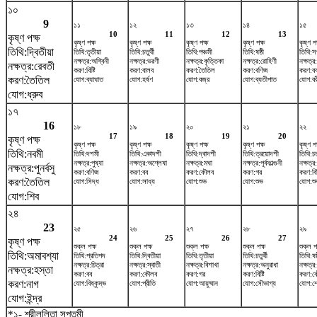
১০
9
১১
১২
১৩
১৪
১৫
10
11
12
13
কৃষ্ণ পক্ষ
কৃষ্ণ পক্ষ
কৃষ্ণ পক্ষ
কৃষ্ণ পক্ষ
কৃষ্ণ পক্ষ
কৃষ্ণ পক
তিথি:দ্বিতীয়া
তিথি:তৃতীয়া
তিথি:চতুর্থী
তিথি:পঞ্চমী
তিথি:ষষ্ঠী
তিথি:স
নক্ষত্র:অশ্বিনী
নক্ষত্র:ভরণী
নক্ষত্র:কৃত্তিকা
নক্ষত্র:রোহিণী
নক্ষত্র
নক্ষত্র:রেবতী
করণ:বিষ্টি
করণ:বালব
করণ:তৈতিল
করণ:বণিজ
করণ:ব
করণ:তৈতিল
যোগ:ব্যাঘাত
যোগ:হর্ষণ
যোগ:বজ্র
যোগ:ব্যতীপাত
যোগ:বর
যোগ:ধ্রুব
১৭
16
১৮
১৯
২০
২১
২২
17
18
19
20
কৃষ্ণ পক্ষ
কৃষ্ণ পক্ষ
কৃষ্ণ পক্ষ
কৃষ্ণ পক্ষ
কৃষ্ণ পক্ষ
কৃষ্ণ পক
তিথি:নবমী
তিথি:দশমী
তিথি:একাদশী
তিথি:দ্বাদশী
তিথি:ত্রয়োদশী
তিথি:চত
নক্ষত্র:পুষ্যা
নক্ষত্র:অশ্লেষা
নক্ষত্র:মঘা
নক্ষত্র:পূর্বফাল্গুনী
নক্ষত্র
নক্ষত্র:পুনর্বসু
করণ:বণিজ
করণ:বব
করণ:কৌলব
করণ:গর
করণ:বিষ্
করণ:তৈতিল
যোগ:সিদ্ধ
যোগ:সাধ্য
যোগ:শুভ
যোগ:শুভ
যোগ:শু
যোগ:শিব
২৪
23
২৫
২৬
২৭
২৮
২৯
24
25
26
27
কৃষ্ণ পক্ষ
শুক্ল পক্ষ
শুক্ল পক্ষ
শুক্ল পক্ষ
শুক্ল পক্ষ
শুক্ল প
তিথি:অমাবশ্যা
তিথি:প্রতিপদ
তিথি:দ্বিতীয়া
তিথি:তৃতীয়া
তিথি:চতুর্থী
তিথি:ষষ্
নক্ষত্র:চিত্রা
নক্ষত্র:স্বাতী
নক্ষত্র:বিশাখা
নক্ষত্র:অনুরাধা
নক্ষত্র:
নক্ষত্র:হস্তা
করণ:বব
করণ:কৌলব
করণ:গর
করণ:বিষ্টি
করণ:ক
করণ:নাগ
যোগ:বিষ্কুম্ভ
যোগ:প্রীতি
যোগ:আয়ুষ্মান
যোগ:সৌভাগ্য
যোগ:শ
যোগ:ইন্দ্র
*১- শ্রীললিতা সপ্তমী