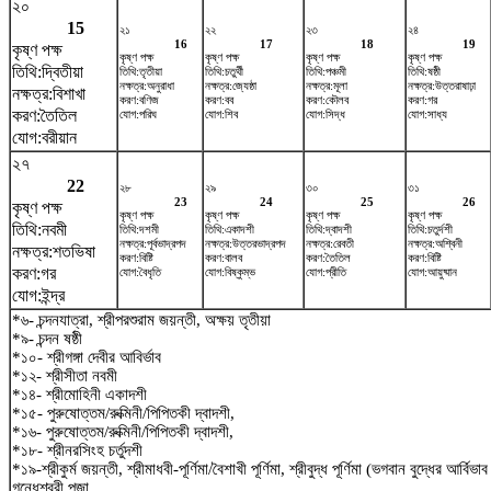
২০
15
২১
২২
২৩
২৪
16
17
18
19
কৃষ্ণ পক্ষ
কৃষ্ণ পক্ষ
কৃষ্ণ পক্ষ
কৃষ্ণ পক্ষ
কৃষ্ণ পক্ষ
তিথি:দ্বিতীয়া
তিথি:তৃতীয়া
তিথি:চতুর্থী
তিথি:পঞ্চমী
তিথি:ষষ্ঠী
নক্ষত্র:অনুরাধা
নক্ষত্র:জ্যেষ্ঠা
নক্ষত্র:মূলা
নক্ষত্র:উত্তরাষাঢ়া
নক্ষত্র:বিশাখা
করণ:বণিজ
করণ:বব
করণ:কৌলব
করণ:গর
করণ:তৈতিল
যোগ:পরিঘ
যোগ:শিব
যোগ:সিদ্ধ
যোগ:সাধ্য
যোগ:বরীয়ান
২৭
22
২৮
২৯
৩০
৩১
23
24
25
26
কৃষ্ণ পক্ষ
কৃষ্ণ পক্ষ
কৃষ্ণ পক্ষ
কৃষ্ণ পক্ষ
কৃষ্ণ পক্ষ
তিথি:নবমী
তিথি:দশমী
তিথি:একাদশী
তিথি:দ্বাদশী
তিথি:চতুর্দশী
নক্ষত্র:পূর্বভাদ্রপদ
নক্ষত্র:উত্তরভাদ্রপদ
নক্ষত্র:রেবতী
নক্ষত্র:অশ্বিনী
নক্ষত্র:শতভিষ‌া
করণ:বিষ্টি
করণ:বালব
করণ:তৈতিল
করণ:বিষ্টি
করণ:গর
যোগ:বৈধৃতি
যোগ:বিষ্কুম্ভ
যোগ:প্রীতি
যোগ:আয়ুষ্মান
যোগ:ইন্দ্র
*৬- চন্দনযাত্রা, শ্রীপরশুরাম জয়ন্তী, অক্ষয় তৃতীয়া
*৯- চন্দন ষষ্ঠী
*১০- শ্রীগঙ্গা দেবীর আবির্ভাব
*১২- শ্রীসীতা নবমী
*১৪- শ্রীমোহিনী একাদশী
*১৫- পুরুষোত্তম/রুক্মিনী/পিপিতকী দ্বাদশী,
*১৬- পুরুষোত্তম/রুক্মিনী/পিপিতকী দ্বাদশী,
*১৮- শ্রীনরসিংহ চর্তুদশী
*১৯-শ্রীকুর্ম জয়ন্তী, শ্রীমাধবী-পূর্ণিমা/বৈশাখী পূর্ণিমা, শ্রীবুদ্ধ পূর্ণিমা (ভগবান বুদ্ধের আর্বিভ
গন্ধেশ্বরী পূজা