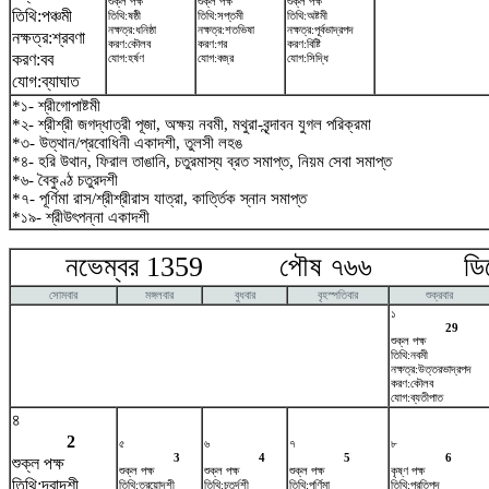
শুক্ল পক্ষ
শুক্ল পক্ষ
শুক্ল পক্ষ
তিথি:পঞ্চমী
তিথি:ষষ্ঠী
তিথি:সপ্তমী
তিথি:অষ্টমী
নক্ষত্র:ধনিষ্ঠা
নক্ষত্র:শতভিষ‌া
নক্ষত্র:পূর্বভাদ্রপদ
নক্ষত্র:শ্রবণা
করণ:কৌলব
করণ:গর
করণ:বিষ্টি
করণ:বব
যোগ:হর্ষণ
যোগ:বজ্র
যোগ:সিদ্ধি
যোগ:ব্যাঘাত
*১- শ্রীগোপাষ্টমী
*২- শ্রীশ্রী জগদ্ধাত্রী পূজা, অক্ষয় নবমী, মথুরা-বৃন্দাবন যুগল পরিক্রমা
*৩- উত্থান/প্রবোধিনী একাদশী, তুলসী লহঙ
*৪- হরি উথান, ফিরাল তাঙানি, চতুরমাস্য ব্রত সমাপ্ত, নিয়ম সেবা সমাপ্ত
*৬- বৈকুণ্ঠ চতুরদশী
*৭- পূর্ণিমা রাস/শ্রীশ্রীরাস যাত্রা, কার্ত্তিক স্নান সমাপ্ত
*১৯- শ্রীউৎপন্না একাদশী
নভেম্বর 1359 পৌষ ৭৬৬ ডিসেম
সোমবার
মঙ্গলবার
বুধবার
বৃহস্পতিবার
শুক্রবার
১
29
শুক্ল পক্ষ
তিথি:নবমী
নক্ষত্র:উত্তরভাদ্রপদ
করণ:কৌলব
যোগ:ব্যতীপাত
৪
2
৫
৬
৭
৮
3
4
5
6
শুক্ল পক্ষ
শুক্ল পক্ষ
শুক্ল পক্ষ
শুক্ল পক্ষ
কৃষ্ণ পক্ষ
তিথি:দ্বাদশী
তিথি:ত্রয়োদশী
তিথি:চতুর্দশী
তিথি:পূর্ণিমা
তিথি:প্রতিপদ