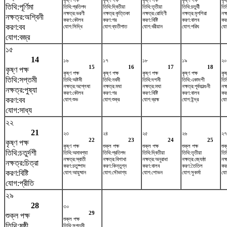
কৃষ্ণ পক্ষ
কৃষ্ণ পক্ষ
কৃষ্ণ পক্ষ
কৃষ্ণ পক্ষ
কৃষ
তিথি:পূর্ণিমা
তিথি:প্রতিপদ
তিথি:দ্বিতীয়া
তিথি:তৃতীয়া
তিথি:চতুর্থী
তিথ
নক্ষত্র:ভরণী
নক্ষত্র:কৃত্তিকা
নক্ষত্র:রোহিণী
নক্ষত্র:মৃগশিরা
নক্
নক্ষত্র:অশ্বিনী
করণ:কৌলব
করণ:গর
করণ:বিষ্টি
করণ:বালব
কর
করণ:বব
যোগ:সিদ্ধি
যোগ:ব্যতীপাত
যোগ:বরীয়ান
যোগ:পরিঘ
যো
যোগ:বজ্র
১৫
14
১৬
১৭
১৮
১৯
২০
15
16
17
18
কৃষ্ণ পক্ষ
কৃষ্ণ পক্ষ
কৃষ্ণ পক্ষ
কৃষ্ণ পক্ষ
কৃষ্ণ পক্ষ
কৃষ
তিথি:সপ্তমী
তিথি:অষ্টমী
তিথি:নবমী
তিথি:দশমী
তিথি:একাদশী
তিথ
নক্ষত্র:অশ্লেষা
নক্ষত্র:মঘা
নক্ষত্র:মঘা
নক্ষত্র:পূর্বফাল্গুনী
নক্
নক্ষত্র:পুষ্যা
করণ:কৌলব
করণ:গর
করণ:বিষ্টি
করণ:বালব
কর
করণ:বব
যোগ:শুভ
যোগ:শুক্র
যোগ:ব্রহ্ম
যোগ:ইন্দ্র
যো
যোগ:সাধ্য
২২
21
২৩
২৪
২৫
২৬
২৭
22
23
24
25
কৃষ্ণ পক্ষ
কৃষ্ণ পক্ষ
শুক্ল পক্ষ
শুক্ল পক্ষ
শুক্ল পক্ষ
শুক
তিথি:চতুর্দশী
তিথি:অমাবশ্যা
তিথি:প্রতিপদ
তিথি:দ্বিতীয়া
তিথি:তৃতীয়া
তিথ
নক্ষত্র:স্বাতী
নক্ষত্র:বিশাখা
নক্ষত্র:অনুরাধা
নক্ষত্র:জ্যেষ্ঠা
নক্
নক্ষত্র:চিত্রা
করণ:চতুষ্পাদ
করণ:কিন্তুগ্ন
করণ:বালব
করণ:তৈতিল
কর
করণ:বিষ্টি
যোগ:আয়ুষ্মান
যোগ:সৌভাগ্য
যোগ:শোভন
যোগ:সুকর্মা
যো
যোগ:প্রীতি
২৯
28
৩০
29
শুক্ল পক্ষ
শুক্ল পক্ষ
তিথি:ষষ্ঠী
তিথি:সপ্তমী