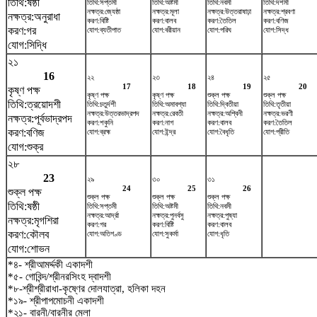
তিথি:ষষ্ঠী
তিথি:সপ্তমী
তিথি:অষ্টমী
তিথি:নবমী
তিথি:দশমী
নক্ষত্র:জ্যেষ্ঠা
নক্ষত্র:মূলা
নক্ষত্র:উত্তরাষাঢ়া
নক্ষত্র:শ্রবণা
নক্ষত্র:অনুরাধা
করণ:বিষ্টি
করণ:বালব
করণ:তৈতিল
করণ:বণিজ
করণ:গর
যোগ:ব্যতীপাত
যোগ:বরীয়ান
যোগ:পরিঘ
যোগ:সিদ্ধ
যোগ:সিদ্ধি
২১
16
২২
২৩
২৪
২৫
17
18
19
20
কৃষ্ণ পক্ষ
কৃষ্ণ পক্ষ
কৃষ্ণ পক্ষ
শুক্ল পক্ষ
শুক্ল পক্ষ
তিথি:ত্রয়োদশী
তিথি:চতুর্দশী
তিথি:অমাবশ্যা
তিথি:দ্বিতীয়া
তিথি:তৃতীয়া
নক্ষত্র:উত্তরভাদ্রপদ
নক্ষত্র:রেবতী
নক্ষত্র:অশ্বিনী
নক্ষত্র:ভরণী
নক্ষত্র:পূর্বভাদ্রপদ
করণ:শকুনি
করণ:নাগ
করণ:বালব
করণ:তৈতিল
করণ:বণিজ
যোগ:ব্রহ্ম
যোগ:ইন্দ্র
যোগ:বৈধৃতি
যোগ:প্রীতি
যোগ:শুক্র
২৮
23
২৯
৩০
৩১
24
25
26
শুক্ল পক্ষ
শুক্ল পক্ষ
শুক্ল পক্ষ
শুক্ল পক্ষ
তিথি:ষষ্ঠী
তিথি:সপ্তমী
তিথি:অষ্টমী
তিথি:নবমী
নক্ষত্র:আর্দ্রা
নক্ষত্র:পুনর্বসু
নক্ষত্র:পুষ্যা
নক্ষত্র:মৃগশিরা
করণ:গর
করণ:বিষ্টি
করণ:বালব
করণ:কৌলব
যোগ:অতিগণ্ড
যোগ:সুকর্মা
যোগ:ধৃতি
যোগ:শোভন
*৪- শ্রীআমর্দ্দকী একাদশী
*৫- গোবিন্দ/শ্রীনরসিংহ দ্বাদশী
*৮-শ্রীশ্রীরাধা-কৃষ্ণের দোলযাত্রা, হলিকা দহন
*১৯- শ্রীপাপমোচনী একাদশী
*২১- বারনী/বারনীর মেলা