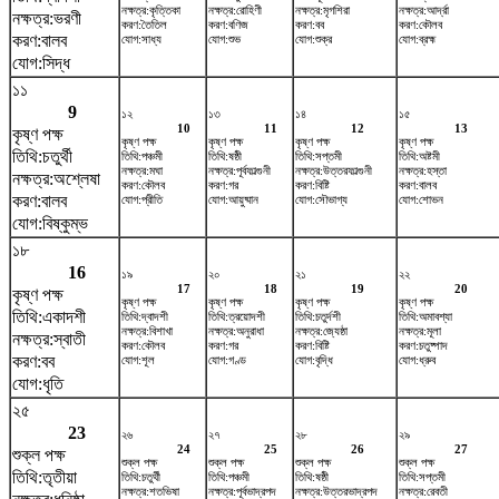
নক্ষত্র:কৃত্তিকা
নক্ষত্র:রোহিণী
নক্ষত্র:মৃগশিরা
নক্ষত্র:আর্দ্রা
নক্ষত্র:ভরণী
করণ:তৈতিল
করণ:বণিজ
করণ:বব
করণ:কৌলব
করণ:বালব
যোগ:সাধ্য
যোগ:শুভ
যোগ:শুক্র
যোগ:ব্রহ্ম
যোগ:সিদ্ধ
১১
9
১২
১৩
১৪
১৫
10
11
12
13
কৃষ্ণ পক্ষ
কৃষ্ণ পক্ষ
কৃষ্ণ পক্ষ
কৃষ্ণ পক্ষ
কৃষ্ণ পক্ষ
তিথি:চতুর্থী
তিথি:পঞ্চমী
তিথি:ষষ্ঠী
তিথি:সপ্তমী
তিথি:অষ্টমী
নক্ষত্র:মঘা
নক্ষত্র:পূর্বফাল্গুনী
নক্ষত্র:উত্তরফাল্গুনী
নক্ষত্র:হস্তা
নক্ষত্র:অশ্লেষা
করণ:কৌলব
করণ:গর
করণ:বিষ্টি
করণ:বালব
করণ:বালব
যোগ:প্রীতি
যোগ:আয়ুষ্মান
যোগ:সৌভাগ্য
যোগ:শোভন
যোগ:বিষ্কুম্ভ
১৮
16
১৯
২০
২১
২২
17
18
19
20
কৃষ্ণ পক্ষ
কৃষ্ণ পক্ষ
কৃষ্ণ পক্ষ
কৃষ্ণ পক্ষ
কৃষ্ণ পক্ষ
তিথি:একাদশী
তিথি:দ্বাদশী
তিথি:ত্রয়োদশী
তিথি:চতুর্দশী
তিথি:অমাবশ্যা
নক্ষত্র:বিশাখা
নক্ষত্র:অনুরাধা
নক্ষত্র:জ্যেষ্ঠা
নক্ষত্র:মূলা
নক্ষত্র:স্বাতী
করণ:কৌলব
করণ:গর
করণ:বিষ্টি
করণ:চতুষ্পাদ
করণ:বব
যোগ:শূল
যোগ:গণ্ড
যোগ:বৃদ্ধি
যোগ:ধ্রুব
যোগ:ধৃতি
২৫
23
২৬
২৭
২৮
২৯
24
25
26
27
শুক্ল পক্ষ
শুক্ল পক্ষ
শুক্ল পক্ষ
শুক্ল পক্ষ
শুক্ল পক্ষ
তিথি:তৃতীয়া
তিথি:চতুর্থী
তিথি:পঞ্চমী
তিথি:ষষ্ঠী
তিথি:সপ্তমী
নক্ষত্র:শতভিষ‌া
নক্ষত্র:পূর্বভাদ্রপদ
নক্ষত্র:উত্তরভাদ্রপদ
নক্ষত্র:রেবতী