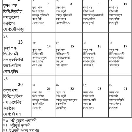
১১
১২
১৩
১৪
7
8
9
10
কৃষ্ণ পক্ষ
কৃষ্ণ পক্ষ
কৃষ্ণ পক্ষ
কৃষ্ণ পক্ষ
কৃষ্ণ পক্ষ
তিথি:দ্বিতীয়া
তিথি:তৃতীয়া
তিথি:চতুর্থী
তিথি:পঞ্চমী
তিথি:ষষ্ঠী
নক্ষত্র:পূর্বফাল্গুনী
নক্ষত্র:পূর্বফাল্গুনী
নক্ষত্র:উত্তরফাল্গুনী
নক্ষত্র:হস্তা
নক্ষত্র:মঘা
করণ:বিষ্টি
করণ:বালব
করণ:তৈতিল
করণ:বণিজ
করণ:গর
যোগ:শোভন
যোগ:অতিগণ্ড
যোগ:সুকর্মা
যোগ:ধৃতি
যোগ:সৌভাগ্য
১৭
13
১৮
১৯
২০
২১
14
15
16
17
কৃষ্ণ পক্ষ
কৃষ্ণ পক্ষ
কৃষ্ণ পক্ষ
কৃষ্ণ পক্ষ
কৃষ্ণ পক্ষ
তিথি:নবমী
তিথি:দশমী
তিথি:একাদশী
তিথি:দ্বাদশী
তিথি:ত্রয়োদশী
নক্ষত্র:অনুরাধা
নক্ষত্র:জ্যেষ্ঠা
নক্ষত্র:মূলা
নক্ষত্র:পূর্বাষাঢ়া
নক্ষত্র:বিশাখা
করণ:বণিজ
করণ:বব
করণ:তৈতিল
করণ:বণিজ
করণ:তৈতিল
যোগ:ধ্রুব
যোগ:ব্যাঘাত
যোগ:হর্ষণ
যোগ:বজ্র
যোগ:বৃদ্ধি
২৪
20
২৫
২৬
২৭
২৮
21
22
23
24
শুক্ল পক্ষ
শুক্ল পক্ষ
শুক্ল পক্ষ
শুক্ল পক্ষ
শুক্ল পক্ষ
তিথি:প্রতিপদ
তিথি:তৃতীয়া
তিথি:চতুর্থী
তিথি:পঞ্চমী
তিথি:ষষ্ঠী
নক্ষত্র:শতভিষ‌া
নক্ষত্র:উত্তরভাদ্রপদ
নক্ষত্র:রেবতী
নক্ষত্র:অশ্বিনী
নক্ষত্র:ধনিষ্ঠা
করণ:তৈতিল
করণ:বণিজ
করণ:বব
করণ:কৌলব
করণ:বব
যোগ:শিব
যোগ:সিদ্ধ
যোগ:সাধ্য
যোগ:শুভ
যোগ:বরীয়ান
*৩- শ্রীপুত্রদা একাদশী
*৪- শ্রীকুর্ম দ্বাদশী
*৪-ইংরেজী বৎসর সমাপ্ত