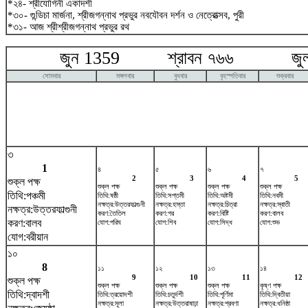
*২৪- শ্রীযোগিনী একাদশী
*৩০- গুন্ডিচা মার্জনা, শ্রীজগন্নাথ প্রভুর নবযৌবন দর্শন ও নেত্রোত্সব, পুরী
*৩১- আজ শ্রীশ্রীজগন্নাথ প্রভুর রথ
জুন 1359 শ্রাবন ৭৬৬ জুলা
সোমবার
মঙ্গলবার
বুধবার
বৃহস্পতিবার
শুক্রবার
৩
1
৪
৫
৬
৭
2
3
4
5
শুক্ল পক্ষ
শুক্ল পক্ষ
শুক্ল পক্ষ
শুক্ল পক্ষ
শুক্ল পক্ষ
তিথি:পঞ্চমী
তিথি:ষষ্ঠী
তিথি:সপ্তমী
তিথি:অষ্টমী
তিথি:নবমী
নক্ষত্র:উত্তরফাল্গুনী
নক্ষত্র:হস্তা
নক্ষত্র:চিত্রা
নক্ষত্র:স্বাতী
নক্ষত্র:উত্তরফাল্গুনী
করণ:তৈতিল
করণ:গর
করণ:বিষ্টি
করণ:বালব
করণ:বালব
যোগ:পরিঘ
যোগ:শিব
যোগ:সিদ্ধ
যোগ:শুভ
যোগ:বরীয়ান
১০
8
১১
১২
১৩
১৪
9
10
11
12
শুক্ল পক্ষ
শুক্ল পক্ষ
শুক্ল পক্ষ
শুক্ল পক্ষ
কৃষ্ণ পক্ষ
তিথি:দ্বাদশী
তিথি:ত্রয়োদশী
তিথি:চতুর্দশী
তিথি:পূর্ণিমা
তিথি:দ্বিতীয়া
নক্ষত্র:মূলা
নক্ষত্র:উত্তরাষাঢ়া
নক্ষত্র:শ্রবণা
নক্ষত্র:ধনিষ্ঠা