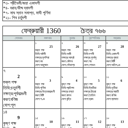
*৩- শ্রীভৈমী/জয়া একাদশী
*৪- বরাহ/ভীষ্ম দ্বাদশী
*৭- মাঘ স্নান সমাপ্ত, মাঘী পূর্ণিমা
*২১- শিব চর্তুদশী
ফেব্রুয়ারী 1360 চৈত্র ৭৬৬ মা
সোমবার
মঙ্গলবার
বুধবার
বৃহস্পতিবার
শুক্রবার
১
২
৩
৪
25
26
27
28
শুক্ল পক্ষ
শুক্ল পক্ষ
শুক্ল পক্ষ
শুক্ল পক্ষ
তিথি:অষ্টমী
তিথি:নবমী
তিথি:দশমী
তিথি:একাদশী
নক্ষত্র:মৃগশিরা
নক্ষত্র:আর্দ্রা
নক্ষত্র:পুনর্বসু
নক্ষত্র:পুষ্যা
করণ:বব
করণ:কৌলব
করণ:গর
করণ:বিষ্টি
যোগ:আয়ুষ্মান
যোগ:সৌভাগ্য
যোগ:শোভন
যোগ:অতিগণ্ড
৭
2
৮
৯
১০
১১
3
4
5
6
শুক্ল পক্ষ
শুক্ল পক্ষ
কৃষ্ণ পক্ষ
কৃষ্ণ পক্ষ
কৃষ্ণ পক্ষ
তিথি:চতুর্দশী
তিথি:পূর্ণিমা
তিথি:প্রতিপদ
তিথি:দ্বিতীয়া
তিথি:তৃতীয়া
নক্ষত্র:উত্তরফাল্গুনী
নক্ষত্র:হস্তা
নক্ষত্র:চিত্রা
নক্ষত্র:স্বাতী
নক্ষত্র:পূর্বফাল্গুনী
করণ:বিষ্টি
করণ:বালব
করণ:তৈতিল
করণ:বণিজ
করণ:বণিজ
যোগ:গণ্ড
যোগ:বৃদ্ধি
যোগ:ধ্রুব
যোগ:ব্যাঘাত
যোগ:শূল
১৪
9
১৫
১৬
১৭
১৮
10
11
12
13
কৃষ্ণ পক্ষ
কৃষ্ণ পক্ষ
কৃষ্ণ পক্ষ
কৃষ্ণ পক্ষ
কৃষ্ণ পক্ষ