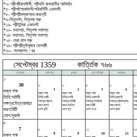
*২- শ্রীশ্রীরাধাষ্টমী, শ্রীমতি রাধারানীর আবির্ভাব
*৫- শ্রীপাশ্বৈর্কাদশী/পরিবর্তিনী একাদশী
*৮- শ্রীশ্রীমদ্ভাগবত-জয়ন্তী
*৯-পিতৃতর্পন, পিতৃপক্ষ শুরু
*১৯- শ্রীইন্দিরা একাদশী
*২৩- মহালয়া, পিতৃপক্ষ সমাপ্ত
*২৪- মহালয়া, পিতৃপক্ষ সমাপ্ত
*২৫- মেরা মাস শুরু
*২৯- শ্রীশ্রীদূর্গাপূজার বেলষষ্ঠী
*৩০- গতস্থাপন / বর
সেপ্টেম্বর 1359 কার্ত্তিক ৭৬৬ অক
সোমবার
মঙ্গলবার
বুধবার
বৃহস্পতিবার
শুক্রবার
১
30
২
৩
৪
৫
৬
1
2
3
4
শুক্ল পক্ষ
শুক্ল পক্ষ
শুক্ল পক্ষ
শুক্ল পক্ষ
শুক্ল পক্ষ
শুক
তিথি:অষ্টমী
তিথি:নবমী
তিথি:দশমী
তিথি:একাদশী
তিথি:দ্বাদশী
তি
নক্ষত্র:শ্রবণা
নক্ষত্র:ধনিষ্ঠা
নক্ষত্র:শতভিষ‌া
নক্ষত্র:পূর্বভাদ্রপদ
নক
নক্ষত্র:উত্তরাষাঢ়া
করণ:বালব
করণ:তৈতিল
করণ:বিষ্টি
করণ:বালব
কর
করণ:বিষ্টি
যোগ:ধৃতি
যোগ:শূল
যোগ:গণ্ড
যোগ:ধ্রুব
যো
যোগ:সুকর্মা
৮
7
৯
১০
১১
১২
১৩
8
9
10
11
শুক্ল পক্ষ