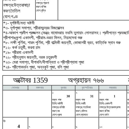
নক্ষত্র:শ্রবণা
নক্ষত্র:উত্তরাষাঢ়া
করণ:বণিজ
করণ:তৈতিল
যোগ:বৃদ্ধি
যোগ:গণ্ড
*১- দূর্গাষ্টমী/মহা অষ্টমী
*৩- দূর্গাপূজা সমাপ্ত, শ্রীরামচন্দ্রর বিজয়োত্সব
*৪-আকাশ প্রদীপ প্রজ্জলন (মন্ত্র: দামোদরায় নভসি তুলায়াং লোলয়াসহ। প্রদীপন্তে প্রযচ্
শ্রীপাশাঙ্কুশা একাদশী, শ্রীরাম-ভরত মিলন, নিয়মসেবা শুরু
*৮- লক্ষী পূর্ণিমা, শারদ পূর্ণিমা, শ্রী বাল্মিকী জয়ন্তী, কোজাগরী ব্রত, কার্ত্তিক স্নান শুরু
*১২- কর্ক চতুর্থী, করবা চাদ
*১৯- শ্রীরমা একাদশী
*২২- শ্রীহনুমান জয়ন্তী, নরক চতুরদশী
*২৩- মেরা সমাপ্ত, দীপাবলি/দীপান্বিতা ও শ্রীশ্রীশ্যামা পূজা
*২৪- শ্রীগোবর্দ্ধন পূজা, অন্নকুট পূজা, বলি পূজা
অক্টোবর 1359 অগ্রহায়ন ৭৬৬ নভে
সোমবার
মঙ্গলবার
বুধবার
বৃহস্পতিবার
শুক্রবার
১
২
৩
৪
30
31
1
শুক্ল পক্ষ
শুক্ল পক্ষ
শুক্ল পক্ষ
শ
তিথি:অষ্টমী
তিথি:নবমী
তিথি:একাদশী
ত
নক্ষত্র:ধনিষ্ঠা
নক্ষত্র:শতভিষ‌া
নক্ষত্র:উত্তরভাদ্রপদ
ন
করণ:বব
করণ:কৌলব
করণ:বণিজ
ক
যোগ:ধ্রুব
যোগ:ব্যাঘাত
যোগ:হর্ষণ
য
৬
4
৭
৮
৯
১০
১