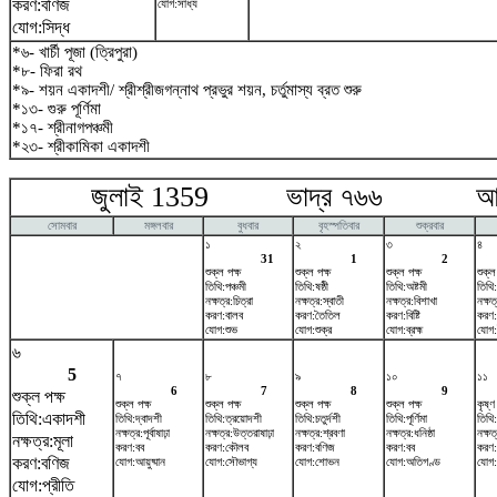
করণ:বণিজ
যোগ:সাধ্য
যোগ:সিদ্ধ
*৬- খার্চী পূজা (ত্রিপুরা)
*৮- ফিরা রথ
*৯- শয়ন একাদশী/ শ্রীশ্রীজগন্নাথ প্রভুর শয়ন, চর্তুমাস্য ব্রত শুরু
*১৩- গুরু পূর্ণিমা
*১৭- শ্রীনাগপঞ্চমী
*২৩- শ্রীকামিকা একাদশী
জুলাই 1359 ভাদ্র ৭৬৬ আগষ্
সোমবার
মঙ্গলবার
বুধবার
বৃহস্পতিবার
শুক্রবার
১
২
৩
৪
31
1
2
শুক্ল পক্ষ
শুক্ল পক্ষ
শুক্ল পক্ষ
শুক্ল
তিথি:পঞ্চমী
তিথি:ষষ্ঠী
তিথি:অষ্টমী
তিথি
নক্ষত্র:চিত্রা
নক্ষত্র:স্বাতী
নক্ষত্র:বিশাখা
নক্ষত
করণ:বালব
করণ:তৈতিল
করণ:বিষ্টি
করণ:
যোগ:শুভ
যোগ:শুক্র
যোগ:ব্রহ্ম
যোগ:ই
৬
5
৭
৮
৯
১০
১১
6
7
8
9
শুক্ল পক্ষ
শুক্ল পক্ষ
শুক্ল পক্ষ
শুক্ল পক্ষ
শুক্ল পক্ষ
কৃষ্ণ
তিথি:একাদশী
তিথি:দ্বাদশী
তিথি:ত্রয়োদশী
তিথি:চতুর্দশী
তিথি:পূর্ণিমা
তিথি
নক্ষত্র:পূর্বাষাঢ়া
নক্ষত্র:উত্তরাষাঢ়া
নক্ষত্র:শ্রবণা
নক্ষত্র:ধনিষ্ঠা
নক্ষত
নক্ষত্র:মূলা
করণ:বব
করণ:কৌলব
করণ:বণিজ
করণ:বব
করণ
করণ:বণিজ
যোগ:আয়ুষ্মান
যোগ:সৌভাগ্য
যোগ:শোভন
যোগ:অতিগণ্ড
যোগ:স
যোগ:প্রীতি