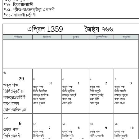
*২৬- ত্রিলোচনাষ্টমী
*২৯- শ্রীঅপরা/জলক্রীড়া একাদশী
*৩১- সাবিত্রী চর্তুদশী
এপ্রিল 1359 জৈষ্ঠ্য ৭৬৬ ম
সোমবার
মঙ্গলবার
বুধবার
বৃহস্পতিবার
শুক্রবার
৩
29
৪
৫
৬
৭
30
1
2
3
শুক্ল পক্ষ
শুক্ল পক্ষ
শুক্ল পক্ষ
শুক্ল পক্ষ
শুক্ল পক্ষ
তিথি:দ্বিতীয়া
তিথি:দ্বিতীয়া
তিথি:তৃতীয়া
তিথি:চতুর্থী
তিথি:পঞ্চমী
নক্ষত্র:মৃগশিরা
নক্ষত্র:আর্দ্রা
নক্ষত্র:পুনর্বসু
নক্ষত্র:পুষ্যা
নক্ষত্র:রোহিণী
করণ:কৌলব
করণ:গর
করণ:বিষ্টি
করণ:বালব
করণ:বালব
যোগ:সুকর্মা
যোগ:ধৃতি
যোগ:শূল
যোগ:গণ্ড
যোগ:অতিগণ্ড
১০
6
১১
১২
১৩
১৪
7
8
9
10
শুক্ল পক্ষ
শুক্ল পক্ষ
শুক্ল পক্ষ
শুক্ল পক্ষ
শুক্ল পক্ষ
তিথি:অষ্টমী
তিথি:নবমী
তিথি:দশমী
তিথি:একাদশী
তিথি:দ্বাদশী