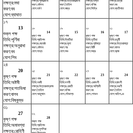
নক্ষত্র:পূর্বফাল্গুনী
নক্ষত্র:উত্তরফাল্গুনী
নক্ষত্র:হস্তা
নক্ষত্র:চিত্রা
নক্ষত্র:মঘা
করণ:কৌলব
করণ:তৈতিল
করণ:বণিজ
করণ:বব
করণ:বব
যোগ:হর্ষণ
যোগ:বজ্র
যোগ:সিদ্ধি
যোগ:ব্যতীপাত
যোগ:ব্যাঘাত
১৭
13
১৮
১৯
২০
২১
14
15
16
17
শুক্ল পক্ষ
কৃষ্ণ পক্ষ
কৃষ্ণ পক্ষ
কৃষ্ণ পক্ষ
কৃষ্ণ পক্ষ
তিথি:পূর্ণিমা
তিথি:প্রতিপদ
তিথি:দ্বিতীয়া
তিথি:তৃতীয়া
তিথি:চতুর্থী
নক্ষত্র:জ্যেষ্ঠা
নক্ষত্র:মূলা
নক্ষত্র:পূর্বাষাঢ়া
নক্ষত্র:উত্তরাষাঢ়া
নক্ষত্র:অনুরাধা
করণ:কৌলব
করণ:গর
করণ:বিষ্টি
করণ:বালব
করণ:বব
যোগ:সাধ্য
যোগ:শুভ
যোগ:শুক্র
যোগ:ব্রহ্ম
যোগ:শিব
২৪
20
২৫
২৬
২৭
২৮
21
22
23
24
কৃষ্ণ পক্ষ
কৃষ্ণ পক্ষ
কৃষ্ণ পক্ষ
কৃষ্ণ পক্ষ
কৃষ্ণ পক্ষ
তিথি:অষ্টমী
তিথি:নবমী
তিথি:দশমী
তিথি:একাদশী
তিথি:দ্বাদশী
নক্ষত্র:উত্তরভাদ্রপদ
নক্ষত্র:রেবতী
নক্ষত্র:অশ্বিনী
নক্ষত্র:ভরণী
নক্ষত্র:শতভিষ‌া
করণ:তৈতিল
করণ:বণিজ
করণ:বব
করণ:তৈতিল
করণ:বালব
যোগ:আয়ুষ্মান
যোগ:সৌভাগ্য
যোগ:শোভন
যোগ:অতিগণ্ড
যোগ:বিষ্কুম্ভ
৩১
27
৩২
28
কৃষ্ণ পক্ষ
শুক্ল পক্ষ
তিথি:অমাবশ্যা
তিথি:প্রতিপদ
নক্ষত্র:মৃগশিরা
নক্ষত্র:রোহিণী
করণ:কিন্তুগ্ন