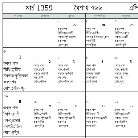
মার্চ 1359 বৈশাখ ৭৬৬ এপ্রি
সোমবার
মঙ্গলবার
বুধবার
বৃহস্পতিবার
শুক্রবার
১
২
৩
27
28
29
কৃষ্ণ পক্ষ
কৃষ্ণ পক্ষ
কৃষ্ণ পক্ষ
তিথি:ত্রয়োদশী
তিথি:চতুর্দশী
তিথি:অমাবশ্যা
নক্ষত্র:পূর্বভাদ্রপদ
নক্ষত্র:উত্তরভাদ্রপদ
নক্ষত্র:রেবতী
করণ:গর
করণ:বিষ্টি
করণ:নাগ
যোগ:ব্রহ্ম
যোগ:ইন্দ্র
যোগ:বৈধৃতি
৬
1
৭
৮
৯
১০
2
3
4
5
শুক্ল পক্ষ
শুক্ল পক্ষ
শুক্ল পক্ষ
শুক্ল পক্ষ
শুক্ল পক্ষ
তিথি:তৃতীয়া
তিথি:চতুর্থী
তিথি:পঞ্চমী
তিথি:ষষ্ঠী
তিথি:সপ্তমী
নক্ষত্র:রোহিণী
নক্ষত্র:মৃগশিরা
নক্ষত্র:আর্দ্রা
নক্ষত্র:পুনর্বসু
নক্ষত্র:কৃত্তিকা
করণ:বিষ্টি
করণ:বব
করণ:কৌলব
করণ:গর
করণ:গর
যোগ:শোভন
যোগ:অতিগণ্ড
যোগ:সুকর্মা
যোগ:ধৃতি
যোগ:সৌভাগ্য
১৩
8
১৪
১৫
১৬
১৭
9
10
11
12
শুক্ল পক্ষ
শুক্ল পক্ষ
শুক্ল পক্ষ
শুক্ল পক্ষ
শুক্ল পক্ষ
তিথি:দশমী
তিথি:একাদশী
তিথি:দ্বাদশী
তিথি:দ্বাদশী
তিথি:ত্রয়োদশী
নক্ষত্র:পূর্বফাল্গুনী
নক্ষত্র:পূর্বফাল্গুনী
নক্ষত্র:উত্তরফাল্গুনী
নক্ষত্র:হস্তা
নক্ষত্র:মঘা
করণ:বণিজ
করণ:বব
করণ:বালব
করণ:তৈতিল
করণ:তৈতিল
যোগ:বৃদ্ধি
যোগ:ধ্রুব
যোগ:হর্ষণ
যোগ:বজ্র
যোগ:বৃদ্ধি