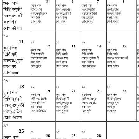
5
6
7
8
শুক্ল পক্ষ
শুক্ল পক্ষ
কৃষ্ণ পক্ষ
কৃষ্ণ পক্ষ
কৃষ্ণ পক্ষ
ক
তিথি:চতুর্দশী
তিথি:পূর্ণিমা
তিথি:প্রতিপদ
তিথি:দ্বিতীয়া
তিথি:তৃতীয়া
তি
নক্ষত্র:কৃত্তিকা
নক্ষত্র:রোহিণী
নক্ষত্র:মৃগশিরা
নক্ষত্র:আর্দ্রা
নক
নক্ষত্র:ভরণী
করণ:বিষ্টি
করণ:বালব
করণ:তৈতিল
করণ:বণিজ
ক
করণ:গর
যোগ:পরিঘ
যোগ:শিব
যোগ:সিদ্ধ
যোগ:সাধ্য
য
যোগ:বরীয়ান
১৩
11
১৪
১৫
১৬
১৭
১
12
13
14
15
কৃষ্ণ পক্ষ
কৃষ্ণ পক্ষ
কৃষ্ণ পক্ষ
কৃষ্ণ পক্ষ
কৃষ্ণ পক্ষ
ক
তিথি:ষষ্ঠী
তিথি:সপ্তমী
তিথি:অষ্টমী
তিথি:অষ্টমী
তিথি:নবমী
ত
নক্ষত্র:অশ্লেষা
নক্ষত্র:মঘা
নক্ষত্র:পূর্বফাল্গুনী
নক্ষত্র:উত্তরফাল্গুনী
ন
নক্ষত্র:পুষ্যা
করণ:বিষ্টি
করণ:বালব
করণ:কৌলব
করণ:গর
ক
করণ:গর
যোগ:ইন্দ্র
যোগ:বৈধৃতি
যোগ:বিষ্কুম্ভ
যোগ:প্রীতি
য
যোগ:ব্রহ্ম
২০
18
২১
২২
২৩
২৪
২
19
20
21
22
কৃষ্ণ পক্ষ
কৃষ্ণ পক্ষ
কৃষ্ণ পক্ষ
কৃষ্ণ পক্ষ
শুক্ল পক্ষ
শ
তিথি:দ্বাদশী
তিথি:ত্রয়োদশী
তিথি:চতুর্দশী
তিথি:অমাবশ্যা
তিথি:প্রতিপদ
ত
নক্ষত্র:বিশাখা
নক্ষত্র:অনুরাধা
নক্ষত্র:জ্যেষ্ঠা
নক্ষত্র:মূলা
নক
নক্ষত্র:স্বাতী
করণ:বণিজ
করণ:শকুনি
করণ:নাগ
করণ:বব
ক
করণ:তৈতিল
যোগ:অতিগণ্ড
যোগ:সুকর্মা
যোগ:ধৃতি
যোগ:শূল
য
যোগ:শোভন
২৭
25
২৮
২৯
৩০
26
27
28
শুক্ল পক্ষ