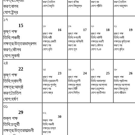
নক্ষত্র:জ্যেষ্ঠা
করণ:তৈতিল
করণ:বণিজ
করণ:বব
করণ:তৈতিল
করণ:বালব
যোগ:বৈধৃতি
যোগ:বিষ্কুম্ভ
যোগ:প্রীতি
যোগ:আয়ুষ্মান
যোগ:ইন্দ্র
১৭
15
১৮
১৯
২০
২১
16
17
18
19
কৃষ্ণ পক্ষ
কৃষ্ণ পক্ষ
কৃষ্ণ পক্ষ
কৃষ্ণ পক্ষ
কৃষ্ণ পক্ষ
তিথি:পঞ্চমী
তিথি:ষষ্ঠী
তিথি:সপ্তমী
তিথি:অষ্টমী
তিথি:নবমী
নক্ষত্র:রেবতী
নক্ষত্র:অশ্বিনী
নক্ষত্র:ভরণী
নক্ষত্র:কৃত্তিকা
নক্ষত্র:উত্তরভাদ্রপদ
করণ:গর
করণ:বব
করণ:কৌলব
করণ:গর
করণ:কৌলব
যোগ:ধৃতি
যোগ:শূল
যোগ:গণ্ড
যোগ:বৃদ্ধি
যোগ:সুকর্মা
২৪
22
২৫
২৬
২৭
২৮
23
24
25
26
কৃষ্ণ পক্ষ
কৃষ্ণ পক্ষ
কৃষ্ণ পক্ষ
কৃষ্ণ পক্ষ
শুক্ল পক্ষ
তিথি:দ্বাদশী
তিথি:ত্রয়োদশী
তিথি:চতুর্দশী
তিথি:অমাবশ্যা
তিথি:প্রতিপদ
নক্ষত্র:পুনর্বসু
নক্ষত্র:পুষ্যা
নক্ষত্র:অশ্লেষা
নক্ষত্র:অশ্লেষা
নক্ষত্র:আর্দ্রা
করণ:গর
করণ:বিষ্টি
করণ:চতুষ্পাদ
করণ:কিন্তুগ্ন
করণ:তৈতিল
যোগ:বজ্র
যোগ:সিদ্ধি
যোগ:ব্যতীপাত
যোগ:বরীয়ান
যোগ:হর্ষণ
৩১
29
৩২
30
শুক্ল পক্ষ
শুক্ল পক্ষ
তিথি:চতুর্থী
তিথি:পঞ্চমী
নক্ষত্র:হস্তা
নক্ষত্র:উত্তরফাল্গুনী
করণ:বব