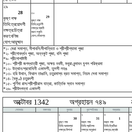
২৯
28
৩০
29
কৃষ্ণ পক্ষ
কৃষ্ণ পক্ষ
তিথি:ত্রয়োদশী
তিথি:চতুর্দশী
নক্ষত্র:স্বাতী
নক্ষত্র:চিত্রা
করণ:শকুনি
করণ:বণিজ
যোগ:সৌভাগ্য
যোগ:আয়ুষ্মান
*১- মেরা সমাপ্ত, দীপাবলি/দীপান্বিতা ও শ্রীশ্রীশ্যামা পূজা
*২- শ্রীগোবর্দ্ধন পূজা, অন্নকুট পূজা, বলি পূজা
*৯- শ্রীগোপাষ্টমী
*১০- শ্রীশ্রী জগদ্ধাত্রী পূজা, অক্ষয় নবমী, মথুরা-বৃন্দাবন যুগল পরিক্রমা
*১২- উত্থান/প্রবোধিনী একাদশী, তুলসী লহঙ
*১৩- হরি উথান, ফিরাল তাঙানি, চতুরমাস্য ব্রত সমাপ্ত, নিয়ম সেবা সমাপ্ত
*১৪- বৈকুণ্ঠ চতুরদশী
*১৫- পূর্ণিমা রাস/শ্রীশ্রীরাস যাত্রা, কার্ত্তিক স্নান সমাপ্ত
*২৬- শ্রীউৎপন্না একাদশী
অক্টোবর 1342 অগ্রহায়ন ৭৪৯ নভে
সোমবার
মঙ্গলবার
বুধবার
বৃহস্পতিবার
শুক্রবার
১
২
৩
৪
30
31
1
কৃষ্ণ পক্ষ
শুক্ল পক্ষ
শুক্ল পক্ষ
শু
তিথি:অমাবশ্যা
তিথি:প্রতিপদ
তিথি:দ্বিতীয়া
তি
নক্ষত্র:বিশাখা
নক্ষত্র:অনুরাধা
নক্ষত্র:জ্যেষ্ঠা
নক