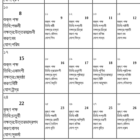
১০
8
১১
১২
১৩
১৪
9
10
11
12
শুক্ল পক্ষ
শুক্ল পক্ষ
শুক্ল পক্ষ
শুক্ল পক্ষ
শুক্ল পক্ষ
তিথি:পঞ্চমী
তিথি:ষষ্ঠী
তিথি:সপ্তমী
তিথি:সপ্তমী
তিথি:অষ্টমী
নক্ষত্র:হস্তা
নক্ষত্র:চিত্রা
নক্ষত্র:চিত্রা
নক্ষত্র:স্বাতী
নক্ষত্র:উত্তরফাল্গুনী
করণ:কৌলব
করণ:গর
করণ:বণিজ
করণ:বব
করণ:বব
যোগ:শিব
যোগ:সিদ্ধ
যোগ:সাধ্য
যোগ:শুভ
যোগ:পরিঘ
১৭
15
১৮
১৯
২০
২১
16
17
18
19
শুক্ল পক্ষ
শুক্ল পক্ষ
শুক্ল পক্ষ
শুক্ল পক্ষ
কৃষ্ণ পক্ষ
তিথি:একাদশী
তিথি:ত্রয়োদশী
তিথি:চতুর্দশী
তিথি:পূর্ণিমা
তিথি:প্রতিপদ
নক্ষত্র:মূলা
নক্ষত্র:পূর্বাষাঢ়া
নক্ষত্র:উত্তরাষাঢ়া
নক্ষত্র:ধনিষ্ঠা
নক্ষত্র:জ্যেষ্ঠা
করণ:কৌলব
করণ:গর
করণ:বিষ্টি
করণ:বালব
করণ:বিষ্টি
যোগ:বৈধৃতি
যোগ:বিষ্কুম্ভ
যোগ:আয়ুষ্মান
যোগ:সৌভাগ্য
যোগ:ইন্দ্র
২৪
22
২৫
২৬
২৭
২৮
23
24
25
26
কৃষ্ণ পক্ষ
কৃষ্ণ পক্ষ
কৃষ্ণ পক্ষ
কৃষ্ণ পক্ষ
কৃষ্ণ পক্ষ
তিথি:চতুর্থী
তিথি:পঞ্চমী
তিথি:ষষ্ঠী
তিথি:সপ্তমী
তিথি:অষ্টমী
নক্ষত্র:রেবতী
নক্ষত্র:অশ্বিনী
নক্ষত্র:ভরণী
নক্ষত্র:কৃত্তিকা
নক্ষত্র:উত্তরভাদ্রপদ
করণ:তৈতিল
করণ:বণিজ
করণ:বব
করণ:কৌলব
করণ:বালব
যোগ:ধৃতি
যোগ:শূল
যোগ:বৃদ্ধি
যোগ:ধ্রুব
যোগ:সুকর্মা