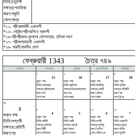
তিথি:চতুর্দশী
নক্ষত্র:শতভিষ‌া
করণ:শকুনি
যোগ:সাধ্য
*১২- শ্রীআমর্দ্দকী একাদশী
*১৩- গোবিন্দ/শ্রীনরসিংহ দ্বাদশী
*১৬-শ্রীশ্রীরাধা-কৃষ্ণের দোলযাত্রা, হলিকা দহন
*২৭- শ্রীপাপমোচনী একাদশী
*২৯- বারনী/বারনীর মেলা
ফেব্রুয়ারী 1343 চৈত্র ৭৪৯ মা
সোমবার
মঙ্গলবার
বুধবার
বৃহস্পতিবার
শুক্রবার
১
২
৩
৪
25
26
27
28
কৃষ্ণ পক্ষ
শুক্ল পক্ষ
শুক্ল পক্ষ
শুক্ল পক্ষ
তিথি:অমাবশ্যা
তিথি:প্রতিপদ
তিথি:দ্বিতীয়া
তিথি:তৃতীয়া
নক্ষত্র:পূর্বভাদ্রপদ
নক্ষত্র:উত্তরভাদ্রপদ
নক্ষত্র:রেবতী
নক্ষত্র:অশ্বিনী
করণ:নাগ
করণ:বব
করণ:কৌলব
করণ:গর
যোগ:শুভ
যোগ:শুক্র
যোগ:ব্রহ্ম
যোগ:ইন্দ্র
৭
3
৮
৯
১০
১১
4
5
6
7
শুক্ল পক্ষ
শুক্ল পক্ষ
শুক্ল পক্ষ
শুক্ল পক্ষ
শুক্ল পক্ষ
তিথি:সপ্তমী
তিথি:অষ্টমী
তিথি:নবমী
তিথি:দশমী
তিথি:একাদশী
নক্ষত্র:মৃগশিরা
নক্ষত্র:আর্দ্রা
নক্ষত্র:পুনর্বসু
নক্ষত্র:পুষ্যা
নক্ষত্র:রোহিণী
করণ:বিষ্টি
করণ:বালব
করণ:তৈতিল
করণ:বণিজ
করণ:গর
যোগ:সৌভাগ্য
যোগ:শোভন
যোগ:অতিগণ্ড
যোগ:সুকর্মা