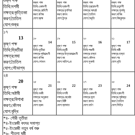
শুক্ল পক্ষ
শুক্ল পক্ষ
শুক্ল পক্ষ
শুক্ল পক্ষ
শুক্ল পক্ষ
তিথি:দশমী
তিথি:একাদশী
তিথি:দ্বাদশী
তিথি:ত্রয়োদশী
তিথি:চতুর্দশী
নক্ষত্র:রোহিণী
নক্ষত্র:মৃগশিরা
নক্ষত্র:আর্দ্রা
নক্ষত্র:পুনর্বসু
নক্ষত্র:কৃত্তিকা
করণ:বণিজ
করণ:বালব
করণ:তৈতিল
করণ:বণিজ
করণ:তৈতিল
যোগ:ব্রহ্ম
যোগ:ইন্দ্র
যোগ:বৈধৃতি
যোগ:বিষ্কুম্ভ
যোগ:শুক্র
১৭
13
১৮
১৯
২০
২১
14
15
16
17
কৃষ্ণ পক্ষ
কৃষ্ণ পক্ষ
কৃষ্ণ পক্ষ
কৃষ্ণ পক্ষ
কৃষ্ণ পক্ষ
তিথি:দ্বিতীয়া
তিথি:তৃতীয়া
তিথি:চতুর্থী
তিথি:পঞ্চমী
তিথি:ষষ্ঠী
নক্ষত্র:পূর্বফাল্গুনী
নক্ষত্র:উত্তরফাল্গুনী
নক্ষত্র:হস্তা
নক্ষত্র:হস্তা
নক্ষত্র:মঘা
করণ:বণিজ
করণ:বব
করণ:কৌলব
করণ:গর
করণ:তৈতিল
যোগ:শোভন
যোগ:অতিগণ্ড
যোগ:সুকর্মা
যোগ:ধৃতি
যোগ:সৌভাগ্য
২৪
20
২৫
২৬
২৭
২৮
21
22
23
24
কৃষ্ণ পক্ষ
কৃষ্ণ পক্ষ
কৃষ্ণ পক্ষ
কৃষ্ণ পক্ষ
কৃষ্ণ পক্ষ
তিথি:অষ্টমী
তিথি:নবমী
তিথি:দশমী
তিথি:একাদশী
তিথি:দ্বাদশী
নক্ষত্র:অনুরাধা
নক্ষত্র:জ্যেষ্ঠা
নক্ষত্র:মূলা
নক্ষত্র:পূর্বাষাঢ়া
নক্ষত্র:বিশাখা
করণ:গর
করণ:বিষ্টি
করণ:বালব
করণ:তৈতিল
করণ:কৌলব
যোগ:ধ্রুব
যোগ:ব্যাঘাত
যোগ:হর্ষণ
যোগ:সিদ্ধি
যোগ:বৃদ্ধি
*৪- গৌরী তৃতীয়া
*৪-ইংরেজী বৎসর সমাপ্ত
*৫-ইংরেজী নতুন বর্ষ শুরু
*৬- শীতলা ষষ্ঠী