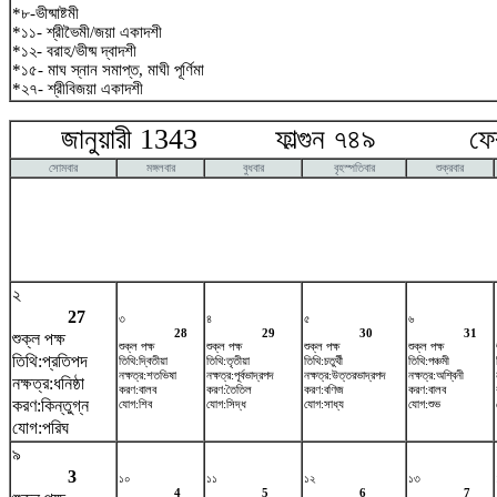
*৮-ভীষ্মাষ্টমী
*১১- শ্রীভৈমী/জয়া একাদশী
*১২- বরাহ/ভীষ্ম দ্বাদশী
*১৫- মাঘ স্নান সমাপ্ত, মাঘী পূর্ণিমা
*২৭- শ্রীবিজয়া একাদশী
জানুয়ারী 1343 ফাল্গুন ৭৪৯ ফেব্র
সোমবার
মঙ্গলবার
বুধবার
বৃহস্পতিবার
শুক্রবার
২
27
৩
৪
৫
৬
28
29
30
31
শুক্ল পক্ষ
শুক্ল পক্ষ
শুক্ল পক্ষ
শুক্ল পক্ষ
শুক্ল পক্ষ
তিথি:প্রতিপদ
তিথি:দ্বিতীয়া
তিথি:তৃতীয়া
তিথি:চতুর্থী
তিথি:পঞ্চমী
নক্ষত্র:শতভিষ‌া
নক্ষত্র:পূর্বভাদ্রপদ
নক্ষত্র:উত্তরভাদ্রপদ
নক্ষত্র:অশ্বিনী
নক্ষত্র:ধনিষ্ঠা
করণ:বালব
করণ:তৈতিল
করণ:বণিজ
করণ:বালব
করণ:কিন্তুগ্ন
যোগ:শিব
যোগ:সিদ্ধ
যোগ:সাধ্য
যোগ:শুভ
যোগ:পরিঘ
৯
3
১০
১১
১২
১৩
4
5
6
7