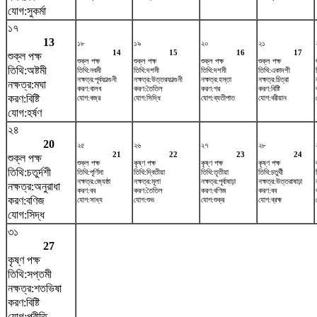
যোগ:সুকর্মা
১৭
13
১৮
১৯
২০
২১
14
15
16
17
শুক্ল পক্ষ
শুক্ল পক্ষ
শুক্ল পক্ষ
শুক্ল পক্ষ
শুক্ল পক্ষ
তিথি:অষ্টমী
তিথি:নবমী
তিথি:দশমী
তিথি:দশমী
তিথি:একাদশী
নক্ষত্র:পূর্বফাল্গুনী
নক্ষত্র:উত্তরফাল্গুনী
নক্ষত্র:হস্তা
নক্ষত্র:চিত্রা
নক্ষত্র:মঘা
করণ:বালব
করণ:তৈতিল
করণ:গর
করণ:বিষ্টি
করণ:বিষ্টি
যোগ:বজ্র
যোগ:সিদ্ধি
যোগ:ব্যতীপাত
যোগ:বরীয়ান
যোগ:হর্ষণ
২৪
20
২৫
২৬
২৭
২৮
21
22
23
24
শুক্ল পক্ষ
শুক্ল পক্ষ
কৃষ্ণ পক্ষ
কৃষ্ণ পক্ষ
কৃষ্ণ পক্ষ
তিথি:চতুর্দশী
তিথি:পূর্ণিমা
তিথি:দ্বিতীয়া
তিথি:তৃতীয়া
তিথি:চতুর্থী
নক্ষত্র:জ্যেষ্ঠা
নক্ষত্র:মূলা
নক্ষত্র:পূর্বাষাঢ়া
নক্ষত্র:উত্তরাষাঢ়া
নক্ষত্র:অনুরাধা
করণ:বব
করণ:তৈতিল
করণ:বণিজ
করণ:বব
করণ:বণিজ
যোগ:সাধ্য
যোগ:শুভ
যোগ:শুক্র
যোগ:ব্রহ্ম
যোগ:সিদ্ধ
৩১
27
কৃষ্ণ পক্ষ
তিথি:সপ্তমী
নক্ষত্র:শতভিষ‌া
করণ:বিষ্টি
যোগ:প্রীতি