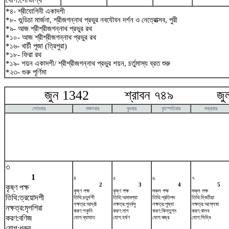
*৪- শ্রীযোগিনী একাদশী
*৮- গুন্ডিচা মার্জনা, শ্রীজগন্নাথ প্রভুর নবযৌবন দর্শন ও নেত্রোত্সব, পুরী
*৯- আজ শ্রীশ্রীজগন্নাথ প্রভুর রথ
*১০- আজ শ্রীশ্রীজগন্নাথ প্রভুর রথ
*১৬- খার্চী পূজা (ত্রিপুরা)
*১৮- ফিরা রথ
*১৯- শয়ন একাদশী/ শ্রীশ্রীজগন্নাথ প্রভুর শয়ন, চর্তুমাস্য ব্রত শুরু
*২৩- গুরু পূর্ণিমা
জুন 1342 শ্রাবন ৭৪৯ জুলা
সোমবার
মঙ্গলবার
বুধবার
বৃহস্পতিবার
শুক্রবার
৩
1
৪
৫
৬
৭
2
3
4
5
কৃষ্ণ পক্ষ
কৃষ্ণ পক্ষ
কৃষ্ণ পক্ষ
শুক্ল পক্ষ
শুক্ল পক্ষ
তিথি:ত্রয়োদশী
তিথি:চতুর্দশী
তিথি:অমাবশ্যা
তিথি:প্রতিপদ
তিথি:দ্বিতীয়া
নক্ষত্র:আর্দ্রা
নক্ষত্র:পুনর্বসু
নক্ষত্র:পুষ্যা
নক্ষত্র:অশ্লেষা
নক্ষত্র:মৃগশিরা
করণ:শকুনি
করণ:নাগ
করণ:কিন্তুগ্ন
করণ:বালব
করণ:বণিজ
যোগ:ব্যাঘাত
যোগ:হর্ষণ
যোগ:বজ্র
যোগ:সিদ্ধি
যোগ:ধ্রুব