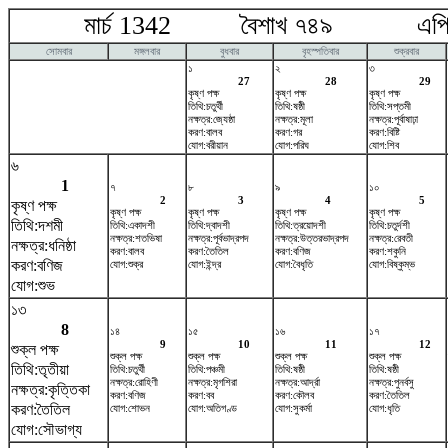
মার্চ 1342 বৈশাখ ৭৪৯ এপ্রি
সোমবার
মঙ্গলবার
বুধবার
বৃহস্পতিবার
শুক্রবার
১
২
৩
27
28
29
কৃষ্ণ পক্ষ
কৃষ্ণ পক্ষ
কৃষ্ণ পক্ষ
তিথি:চতুর্থী
তিথি:ষষ্ঠী
তিথি:সপ্তমী
নক্ষত্র:জ্যেষ্ঠা
নক্ষত্র:মূলা
নক্ষত্র:পূর্বাষাঢ়া
করণ:বালব
করণ:গর
করণ:বিষ্টি
যোগ:বরীয়ান
যোগ:পরিঘ
যোগ:শিব
৬
1
৭
৮
৯
১০
2
3
4
5
কৃষ্ণ পক্ষ
কৃষ্ণ পক্ষ
কৃষ্ণ পক্ষ
কৃষ্ণ পক্ষ
কৃষ্ণ পক্ষ
তিথি:দশমী
তিথি:একাদশী
তিথি:দ্বাদশী
তিথি:ত্রয়োদশী
তিথি:চতুর্দশী
নক্ষত্র:শতভিষ‌া
নক্ষত্র:পূর্বভাদ্রপদ
নক্ষত্র:উত্তরভাদ্রপদ
নক্ষত্র:রেবতী
নক্ষত্র:ধনিষ্ঠা
করণ:বালব
করণ:তৈতিল
করণ:বণিজ
করণ:শকুনি
করণ:বণিজ
যোগ:শুক্র
যোগ:ইন্দ্র
যোগ:বৈধৃতি
যোগ:বিষ্কুম্ভ
যোগ:শুভ
১৩
8
১৪
১৫
১৬
১৭
9
10
11
12
শুক্ল পক্ষ
শুক্ল পক্ষ
শুক্ল পক্ষ
শুক্ল পক্ষ
শুক্ল পক্ষ
তিথি:তৃতীয়া
তিথি:চতুর্থী
তিথি:পঞ্চমী
তিথি:ষষ্ঠী
তিথি:ষষ্ঠী
নক্ষত্র:রোহিণী
নক্ষত্র:মৃগশিরা
নক্ষত্র:আর্দ্রা
নক্ষত্র:পুনর্বসু
নক্ষত্র:কৃত্তিকা
করণ:বণিজ
করণ:বব
করণ:কৌলব
করণ:তৈতিল
করণ:তৈতিল
যোগ:শোভন
যোগ:অতিগণ্ড
যোগ:সুকর্মা
যোগ:ধৃতি
যোগ:সৌভাগ্য