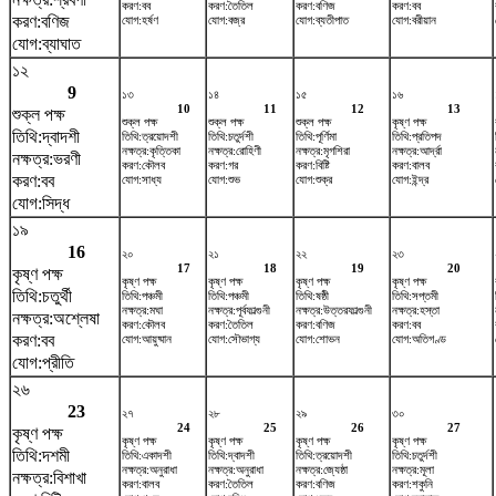
করণ:বব
করণ:তৈতিল
করণ:বণিজ
করণ:বব
করণ:বণিজ
যোগ:হর্ষণ
যোগ:বজ্র
যোগ:ব্যতীপাত
যোগ:বরীয়ান
যোগ:ব্যাঘাত
১২
9
১৩
১৪
১৫
১৬
10
11
12
13
শুক্ল পক্ষ
শুক্ল পক্ষ
শুক্ল পক্ষ
শুক্ল পক্ষ
কৃষ্ণ পক্ষ
তিথি:দ্বাদশী
তিথি:ত্রয়োদশী
তিথি:চতুর্দশী
তিথি:পূর্ণিমা
তিথি:প্রতিপদ
নক্ষত্র:কৃত্তিকা
নক্ষত্র:রোহিণী
নক্ষত্র:মৃগশিরা
নক্ষত্র:আর্দ্রা
নক্ষত্র:ভরণী
করণ:কৌলব
করণ:গর
করণ:বিষ্টি
করণ:বালব
করণ:বব
যোগ:সাধ্য
যোগ:শুভ
যোগ:শুক্র
যোগ:ইন্দ্র
যোগ:সিদ্ধ
১৯
16
২০
২১
২২
২৩
17
18
19
20
কৃষ্ণ পক্ষ
কৃষ্ণ পক্ষ
কৃষ্ণ পক্ষ
কৃষ্ণ পক্ষ
কৃষ্ণ পক্ষ
তিথি:চতুর্থী
তিথি:পঞ্চমী
তিথি:পঞ্চমী
তিথি:ষষ্ঠী
তিথি:সপ্তমী
নক্ষত্র:মঘা
নক্ষত্র:পূর্বফাল্গুনী
নক্ষত্র:উত্তরফাল্গুনী
নক্ষত্র:হস্তা
নক্ষত্র:অশ্লেষা
করণ:কৌলব
করণ:তৈতিল
করণ:বণিজ
করণ:বব
করণ:বব
যোগ:আয়ুষ্মান
যোগ:সৌভাগ্য
যোগ:শোভন
যোগ:অতিগণ্ড
যোগ:প্রীতি
২৬
23
২৭
২৮
২৯
৩০
24
25
26
27
কৃষ্ণ পক্ষ
কৃষ্ণ পক্ষ
কৃষ্ণ পক্ষ
কৃষ্ণ পক্ষ
কৃষ্ণ পক্ষ
তিথি:দশমী
তিথি:একাদশী
তিথি:দ্বাদশী
তিথি:ত্রয়োদশী
তিথি:চতুর্দশী
নক্ষত্র:অনুরাধা
নক্ষত্র:অনুরাধা
নক্ষত্র:জ্যেষ্ঠা
নক্ষত্র:মূলা
নক্ষত্র:বিশাখা
করণ:বালব
করণ:তৈতিল
করণ:বণিজ
করণ:শকুনি