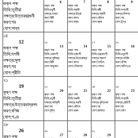
6
7
8
9
শুক্ল পক্ষ
শুক্ল পক্ষ
শুক্ল পক্ষ
শুক্ল পক্ষ
শুক্ল পক্ষ
তিথি:তৃতীয়া
তিথি:চতুর্থী
তিথি:পঞ্চমী
তিথি:ষষ্ঠী
তিথি:সপ্তমী
নক্ষত্র:হস্তা
নক্ষত্র:চিত্রা
নক্ষত্র:স্বাতী
নক্ষত্র:বিশাখা
নক্ষত্র:উত্তরফাল্গুনী
করণ:বিষ্টি
করণ:বালব
করণ:কৌলব
করণ:গর
করণ:গর
যোগ:শুভ
যোগ:শুক্র
যোগ:ব্রহ্ম
যোগ:ইন্দ্র
যোগ:সাধ্য
১৪
12
১৫
১৬
১৭
১৮
13
14
15
16
শুক্ল পক্ষ
শুক্ল পক্ষ
শুক্ল পক্ষ
শুক্ল পক্ষ
শুক্ল পক্ষ
তিথি:দশমী
তিথি:একাদশী
তিথি:দ্বাদশী
তিথি:ত্রয়োদশী
তিথি:চতুর্দশী
নক্ষত্র:পূর্বাষাঢ়া
নক্ষত্র:উত্তরাষাঢ়া
নক্ষত্র:শ্রবণা
নক্ষত্র:ধনিষ্ঠা
নক্ষত্র:মূলা
করণ:বিষ্টি
করণ:বালব
করণ:তৈতিল
করণ:বণিজ
করণ:গর
যোগ:আয়ুষ্মান
যোগ:সৌভাগ্য
যোগ:শোভন
যোগ:অতিগণ্ড
যোগ:প্রীতি
২১
19
২২
২৩
২৪
২৫
20
21
22
23
কৃষ্ণ পক্ষ
কৃষ্ণ পক্ষ
কৃষ্ণ পক্ষ
কৃষ্ণ পক্ষ
কৃষ্ণ পক্ষ
তিথি:তৃতীয়া
তিথি:চতুর্থী
তিথি:পঞ্চমী
তিথি:ষষ্ঠী
তিথি:সপ্তমী
নক্ষত্র:অশ্বিনী
নক্ষত্র:ভরণী
নক্ষত্র:কৃত্তিকা
নক্ষত্র:রোহিণী
নক্ষত্র:উত্তরভাদ্রপদ
করণ:বব
করণ:কৌলব
করণ:গর
করণ:বব
করণ:বণিজ
যোগ:বৃদ্ধি
যোগ:ধ্রুব
যোগ:ব্যাঘাত
যোগ:হর্ষণ
যোগ:গণ্ড
২৮
26
২৯
৩০
৩১
27
28
29
কৃষ্ণ পক্ষ