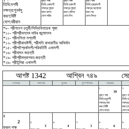
কৃষ্ণ পক্ষ
কৃষ্ণ পক্ষ
কৃষ্ণ পক্ষ
তিথি:দশমী
তিথি:একাদশী
তিথি:দ্বাদশী
তিথি:ত্রয়োদশী
নক্ষত্র:পুষ্যা
নক্ষত্র:পুষ্যা
নক্ষত্র:অশ্লেষা
নক্ষত্র:পুনর্বসু
করণ:বালব
করণ:কৌলব
করণ:গর
করণ:বিষ্টি
যোগ:পরিঘ
যোগ:শিব
যোগ:সিদ্ধ
যোগ:বরীয়ান
*৮- শ্রীগনেশ চতুর্থী/সিদ্ধিবিনায়েক পূজা
*১০- শ্রীশ্রীবলদেব দাউর জন্মোৎসব
*১১- শ্রীললিতা সপ্তমী
*১২- শ্রীশ্রীরাধাষ্টমী, শ্রীমতি রাধারানীর আবির্ভাব
*১৫- শ্রীপাশ্বৈর্কাদশী/পরিবর্তিনী একাদশী
*১৬- শ্রীবামন জয়ন্তী
*১৯- শ্রীশ্রীমদ্ভাগবত-জয়ন্তী
*২৯- শ্রীইন্দিরা একাদশী
আগষ্ট 1342 আশ্বিন ৭৪৯ সেপ্টে
সোমবার
মঙ্গলবার
বুধবার
বৃহস্পতিবার
শুক্রবার
১
২
30
কৃষ্ণ পক্ষ
কৃষ্ণ প
তিথি:চতুর্দশী
তিথি:অ
নক্ষত্র:মঘা
নক্ষত্র:প
করণ:বিষ্টি
করণ:চত
যোগ:সাধ্য
যোগ:শ
৪
2
৫
৬
৭
৮
৯
3
4
5
6
শুক্ল পক্ষ