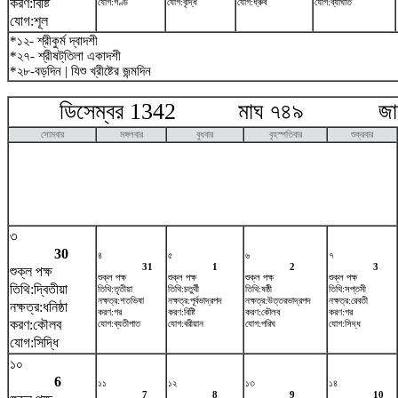
করণ:বিষ্টি
যোগ:গণ্ড
যোগ:বৃদ্ধি
যোগ:ধ্রুব
যোগ:ব্যাঘাত
যোগ:শূল
*১২- শ্রীকুর্ম দ্বাদশী
*২৭- শ্রীষট্‌তিলা একাদশী
*২৮-বড়দিন | যিশু খ্রীষ্টের জন্মদিন
ডিসেম্বর 1342 মাঘ ৭৪৯ জানুয়
সোমবার
মঙ্গলবার
বুধবার
বৃহস্পতিবার
শুক্রবার
৩
30
৪
৫
৬
৭
31
1
2
3
শুক্ল পক্ষ
শুক্ল পক্ষ
শুক্ল পক্ষ
শুক্ল পক্ষ
শুক্ল পক্ষ
তিথি:দ্বিতীয়া
তিথি:তৃতীয়া
তিথি:চতুর্থী
তিথি:ষষ্ঠী
তিথি:সপ্তমী
নক্ষত্র:শতভিষ‌া
নক্ষত্র:পূর্বভাদ্রপদ
নক্ষত্র:উত্তরভাদ্রপদ
নক্ষত্র:রেবতী
নক্ষত্র:ধনিষ্ঠা
করণ:গর
করণ:বিষ্টি
করণ:কৌলব
করণ:গর
করণ:কৌলব
যোগ:ব্যতীপাত
যোগ:বরীয়ান
যোগ:পরিঘ
যোগ:সিদ্ধ
যোগ:সিদ্ধি
১০
6
১১
১২
১৩
১৪
7
8
9
10