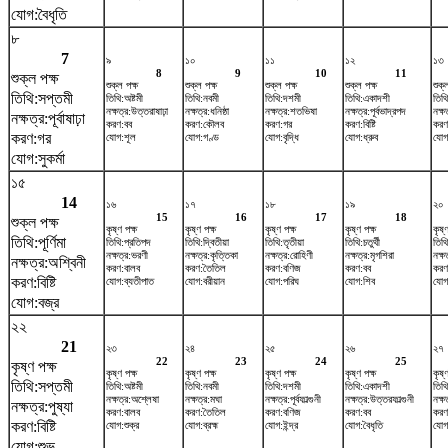
যোগ:বৈধৃতি
৮
7
৯
১০
১১
১২
১৩
8
9
10
11
শুক্ল পক্ষ
শুক্ল পক্ষ
শুক্ল পক্ষ
শুক্ল পক্ষ
শুক্ল পক্ষ
শুক্
তিথি:সপ্তমী
তিথি:অষ্টমী
তিথি:নবমী
তিথি:দশমী
তিথি:একাদশী
তিথি
নক্ষত্র:উত্তরাষাঢ়া
নক্ষত্র:ধনিষ্ঠা
নক্ষত্র:শতভিষ‌া
নক্ষত্র:পূর্বভাদ্রপদ
নক্ষ
নক্ষত্র:পূর্বাষাঢ়া
করণ:বব
করণ:কৌলব
করণ:গর
করণ:বিষ্টি
করণ
করণ:গর
যোগ:শূল
যোগ:গণ্ড
যোগ:বৃদ্ধি
যোগ:ধ্রুব
যোগ
যোগ:সুকর্মা
১৫
14
১৬
১৭
১৮
১৯
২০
15
16
17
18
শুক্ল পক্ষ
কৃষ্ণ পক্ষ
কৃষ্ণ পক্ষ
কৃষ্ণ পক্ষ
কৃষ্ণ পক্ষ
কৃষ্
তিথি:পূর্ণিমা
তিথি:প্রতিপদ
তিথি:দ্বিতীয়া
তিথি:তৃতীয়া
তিথি:চতুর্থী
তিথি
নক্ষত্র:ভরণী
নক্ষত্র:কৃত্তিকা
নক্ষত্র:রোহিণী
নক্ষত্র:মৃগশিরা
নক্ষত
নক্ষত্র:অশ্বিনী
করণ:বালব
করণ:তৈতিল
করণ:বণিজ
করণ:বব
করণ
করণ:বিষ্টি
যোগ:ব্যতীপাত
যোগ:বরীয়ান
যোগ:পরিঘ
যোগ:শিব
যোগ
যোগ:বজ্র
২২
21
২৩
২৪
২৫
২৬
২৭
22
23
24
25
কৃষ্ণ পক্ষ
কৃষ্ণ পক্ষ
কৃষ্ণ পক্ষ
কৃষ্ণ পক্ষ
কৃষ্ণ পক্ষ
কৃষ্
তিথি:সপ্তমী
তিথি:অষ্টমী
তিথি:নবমী
তিথি:দশমী
তিথি:একাদশী
তিথি
নক্ষত্র:অশ্লেষা
নক্ষত্র:মঘা
নক্ষত্র:পূর্বফাল্গুনী
নক্ষত্র:উত্তরফাল্গুনী
নক্ষ
নক্ষত্র:পুষ্যা
করণ:বালব
করণ:তৈতিল
করণ:বণিজ
করণ:বব
করণ
করণ:বিষ্টি
যোগ:শুক্র
যোগ:ব্রহ্ম
যোগ:ইন্দ্র
যোগ:বৈধৃতি
যোগ:
যোগ:শুভ