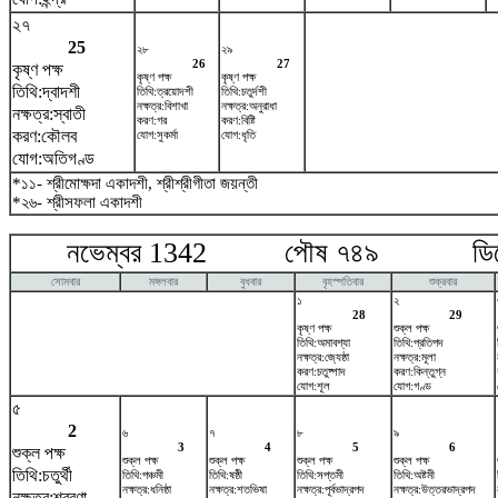
২৭
25
২৮
২৯
26
27
কৃষ্ণ পক্ষ
কৃষ্ণ পক্ষ
কৃষ্ণ পক্ষ
তিথি:দ্বাদশী
তিথি:ত্রয়োদশী
তিথি:চতুর্দশী
নক্ষত্র:বিশাখা
নক্ষত্র:অনুরাধা
নক্ষত্র:স্বাতী
করণ:গর
করণ:বিষ্টি
করণ:কৌলব
যোগ:সুকর্মা
যোগ:ধৃতি
যোগ:অতিগণ্ড
*১১- শ্রীমোক্ষদা একাদশী, শ্রীশ্রীগীতা জয়ন্তী
*২৬- শ্রীসফলা একাদশী
নভেম্বর 1342 পৌষ ৭৪৯ ডিসেম
সোমবার
মঙ্গলবার
বুধবার
বৃহস্পতিবার
শুক্রবার
১
২
28
29
কৃষ্ণ পক্ষ
শুক্ল পক্ষ
তিথি:অমাবশ্যা
তিথি:প্রতিপদ
নক্ষত্র:জ্যেষ্ঠা
নক্ষত্র:মূলা
করণ:চতুষ্পাদ
করণ:কিন্তুগ্ন
যোগ:শূল
যোগ:গণ্ড
৫
2
৬
৭
৮
৯
3
4
5
6
শুক্ল পক্ষ
শুক্ল পক্ষ
শুক্ল পক্ষ
শুক্ল পক্ষ
শুক্ল পক্ষ
তিথি:চতুর্থী
তিথি:পঞ্চমী
তিথি:ষষ্ঠী
তিথি:সপ্তমী
তিথি:অষ্টমী
নক্ষত্র:ধনিষ্ঠা
নক্ষত্র:শতভিষ‌া
নক্ষত্র:পূর্বভাদ্রপদ
নক্ষত্র:উত্তরভাদ্রপদ
নক্ষত্র:শ্রবণা