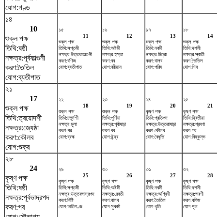
যোগ:গণ্ড
১৪
10
১৫
১৬
১৭
১৮
11
12
13
14
শুক্ল পক্ষ
শুক্ল পক্ষ
শুক্ল পক্ষ
শুক্ল পক্ষ
শুক্ল পক্ষ
তিথি:ষষ্ঠী
তিথি:সপ্তমী
তিথি:অষ্টমী
তিথি:নবমী
তিথি:দশমী
নক্ষত্র:উত্তরফাল্গুনী
নক্ষত্র:হস্তা
নক্ষত্র:চিত্রা
নক্ষত্র:স্বাতী
নক্ষত্র:পূর্বফাল্গুনী
করণ:বণিজ
করণ:বব
করণ:বালব
করণ:তৈতিল
করণ:তৈতিল
যোগ:ব্যতীপাত
যোগ:বরীয়ান
যোগ:পরিঘ
যোগ:শিব
যোগ:ব্যতীপাত
২১
17
২২
২৩
২৪
২৫
18
19
20
21
শুক্ল পক্ষ
শুক্ল পক্ষ
শুক্ল পক্ষ
কৃষ্ণ পক্ষ
কৃষ্ণ পক্ষ
তিথি:ত্রয়োদশী
তিথি:চতুর্দশী
তিথি:পূর্ণিমা
তিথি:প্রতিপদ
তিথি:দ্বিতীয়া
নক্ষত্র:মূলা
নক্ষত্র:পূর্বাষাঢ়া
নক্ষত্র:উত্তরাষাঢ়া
নক্ষত্র:শ্রবণা
নক্ষত্র:জ্যেষ্ঠা
করণ:গর
করণ:বব
করণ:কৌলব
করণ:গর
করণ:কৌলব
যোগ:ব্রহ্ম
যোগ:ইন্দ্র
যোগ:বৈধৃতি
যোগ:বিষ্কুম্ভ
যোগ:শুক্র
২৮
24
২৯
৩০
৩১
৩২
25
26
27
28
কৃষ্ণ পক্ষ
কৃষ্ণ পক্ষ
কৃষ্ণ পক্ষ
কৃষ্ণ পক্ষ
কৃষ্ণ পক্ষ
তিথি:ষষ্ঠী
তিথি:সপ্তমী
তিথি:অষ্টমী
তিথি:নবমী
তিথি:দশমী
নক্ষত্র:উত্তরভাদ্রপদ
নক্ষত্র:রেবতী
নক্ষত্র:অশ্বিনী
নক্ষত্র:ভরণী
নক্ষত্র:পূর্বভাদ্রপদ
করণ:বিষ্টি
করণ:বালব
করণ:তৈতিল
করণ:বণিজ
করণ:গর
যোগ:অতিগণ্ড
যোগ:সুকর্মা
যোগ:ধৃতি
যোগ:শূল
যোগ:সৌভাগ্য