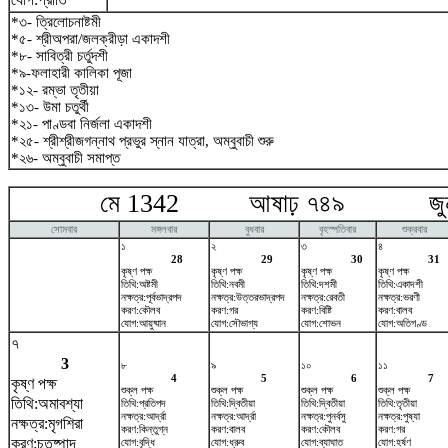
*৩- ত্রিলোচনাষ্টমী
*৫- শ্রীঅপরা/জলক্রীড়া একাদশী
*৮- সাবিত্রী চর্তুদশী
*৯-ফলাহারী কালিকা পূজা
*১২- রম্ভা তৃতীয়া
*১৩- উমা চতুর্থী
*২১- পাণ্ডবা নির্জলা একাদশী
*২৫- শ্রীশ্রীজগন্নাথ প্রভুর স্নান যাত্রা, অম্বুবাচী শুরু
*২৬- অম্বুবাচী সমাপ্ত
মে 1342 আষাঢ় ৭৪৯ জুন
সোমবার
মঙ্গলবার
বুধবার
বৃহস্পতিবার
শুক্রবার
১
২
৩
৪
28
29
30
31
কৃষ্ণ পক্ষ
কৃষ্ণ পক্ষ
কৃষ্ণ পক্ষ
কৃষ্ণ পক্ষ
তিথি:অষ্টমী
তিথি:নবমী
তিথি:দশমী
তিথি:একাদশী
নক্ষত্র:পূর্বভাদ্রপদ
নক্ষত্র:উত্তরভাদ্রপদ
নক্ষত্র:রেবতী
নক্ষত্র:ভরণী
করণ:কৌলব
করণ:গর
করণ:বিষ্টি
করণ:বালব
যোগ:আয়ুষ্মান
যোগ:সৌভাগ্য
যোগ:শোভন
যোগ:অতিগণ্ড
৭
3
৮
৯
১০
১১
4
5
6
7
কৃষ্ণ পক্ষ
শুক্ল পক্ষ
শুক্ল পক্ষ
শুক্ল পক্ষ
শুক্ল পক্ষ
তিথি:অমাবশ্যা
তিথি:প্রতিপদ
তিথি:দ্বিতীয়া
তিথি:দ্বিতীয়া
তিথি:তৃতীয়া
নক্ষত্র:আর্দ্রা
নক্ষত্র:আর্দ্রা
নক্ষত্র:পুনর্বসু
নক্ষত্র:পুষ্যা
নক্ষত্র:মৃগশিরা
করণ:কিন্তুগ্ন
করণ:বালব
করণ:কৌলব
করণ:গর
করণ:চতুষ্পাদ
যোগ:বৃদ্ধি
যোগ:ধ্রুব
যোগ:ব্যাঘাত
যোগ:হর্ষণ