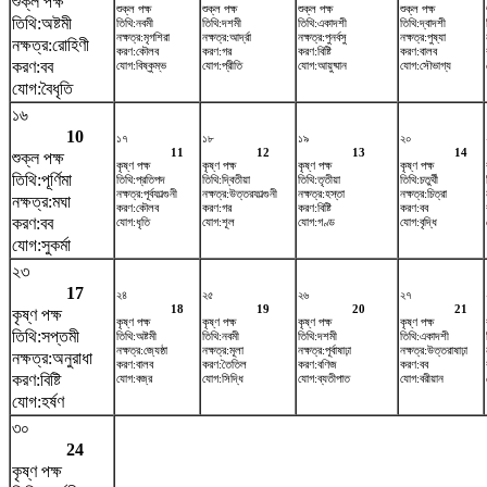
শুক্ল পক্ষ
শুক্ল পক্ষ
শুক্ল পক্ষ
শুক্ল পক্ষ
শুক্ল পক্ষ
তিথি:অষ্টমী
তিথি:নবমী
তিথি:দশমী
তিথি:একাদশী
তিথি:দ্বাদশী
নক্ষত্র:মৃগশিরা
নক্ষত্র:আর্দ্রা
নক্ষত্র:পুনর্বসু
নক্ষত্র:পুষ্যা
নক্ষত্র:রোহিণী
করণ:কৌলব
করণ:গর
করণ:বিষ্টি
করণ:বালব
করণ:বব
যোগ:বিষ্কুম্ভ
যোগ:প্রীতি
যোগ:আয়ুষ্মান
যোগ:সৌভাগ্য
যোগ:বৈধৃতি
১৬
10
১৭
১৮
১৯
২০
11
12
13
14
শুক্ল পক্ষ
কৃষ্ণ পক্ষ
কৃষ্ণ পক্ষ
কৃষ্ণ পক্ষ
কৃষ্ণ পক্ষ
তিথি:পূর্ণিমা
তিথি:প্রতিপদ
তিথি:দ্বিতীয়া
তিথি:তৃতীয়া
তিথি:চতুর্থী
নক্ষত্র:পূর্বফাল্গুনী
নক্ষত্র:উত্তরফাল্গুনী
নক্ষত্র:হস্তা
নক্ষত্র:চিত্রা
নক্ষত্র:মঘা
করণ:কৌলব
করণ:গর
করণ:বিষ্টি
করণ:বব
করণ:বব
যোগ:ধৃতি
যোগ:শূল
যোগ:গণ্ড
যোগ:বৃদ্ধি
যোগ:সুকর্মা
২৩
17
২৪
২৫
২৬
২৭
18
19
20
21
কৃষ্ণ পক্ষ
কৃষ্ণ পক্ষ
কৃষ্ণ পক্ষ
কৃষ্ণ পক্ষ
কৃষ্ণ পক্ষ
তিথি:সপ্তমী
তিথি:অষ্টমী
তিথি:নবমী
তিথি:দশমী
তিথি:একাদশী
নক্ষত্র:জ্যেষ্ঠা
নক্ষত্র:মূলা
নক্ষত্র:পূর্বাষাঢ়া
নক্ষত্র:উত্তরাষাঢ়া
নক্ষত্র:অনুরাধা
করণ:বালব
করণ:তৈতিল
করণ:বণিজ
করণ:বব
করণ:বিষ্টি
যোগ:বজ্র
যোগ:সিদ্ধি
যোগ:ব্যতীপাত
যোগ:বরীয়ান
যোগ:হর্ষণ
৩০
24
কৃষ্ণ পক্ষ