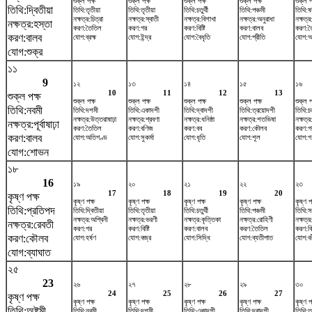
শুক্ল পক্ষ
শুক্ল পক্ষ
শুক্ল পক্ষ
শুক্ল পক্ষ
শুক্ল প
তিথি:দ্বিতীয়া
তিথি:তৃতীয়া
তিথি:তৃতীয়া
তিথি:চতুর্থী
তিথি:পঞ্চমী
তিথি:ষষ্
নক্ষত্র:চিত্রা
নক্ষত্র:স্বাতী
নক্ষত্র:বিশাখা
নক্ষত্র:অনুরাধা
নক্ষত্র:
নক্ষত্র:হস্তা
করণ:তৈতিল
করণ:গর
করণ:বিষ্টি
করণ:বালব
করণ:ত
করণ:বালব
যোগ:ব্রহ্ম
যোগ:ইন্দ্র
যোগ:বৈধৃতি
যোগ:প্রীতি
যোগ:আয়
যোগ:শুক্র
১১
9
১২
১৩
১৪
১৫
১৬
10
11
12
13
শুক্ল পক্ষ
শুক্ল পক্ষ
শুক্ল পক্ষ
শুক্ল পক্ষ
শুক্ল পক্ষ
শুক্ল প
তিথি:নবমী
তিথি:দশমী
তিথি:একাদশী
তিথি:দ্বাদশী
তিথি:ত্রয়োদশী
তিথি:চত
নক্ষত্র:উত্তরাষাঢ়া
নক্ষত্র:শ্রবণা
নক্ষত্র:ধনিষ্ঠা
নক্ষত্র:শতভিষ‌া
নক্ষত্র
নক্ষত্র:পূর্বাষাঢ়া
করণ:তৈতিল
করণ:বণিজ
করণ:বব
করণ:কৌলব
করণ:গ
করণ:বালব
যোগ:অতিগণ্ড
যোগ:সুকর্মা
যোগ:ধৃতি
যোগ:শূল
যোগ:গ
যোগ:শোভন
১৮
16
১৯
২০
২১
২২
২৩
17
18
19
20
কৃষ্ণ পক্ষ
কৃষ্ণ পক্ষ
কৃষ্ণ পক্ষ
কৃষ্ণ পক্ষ
কৃষ্ণ পক্ষ
কৃষ্ণ প
তিথি:প্রতিপদ
তিথি:দ্বিতীয়া
তিথি:তৃতীয়া
তিথি:চতুর্থী
তিথি:পঞ্চমী
তিথি:স
নক্ষত্র:অশ্বিনী
নক্ষত্র:ভরণী
নক্ষত্র:কৃত্তিকা
নক্ষত্র:রোহিণী
নক্ষত্র
নক্ষত্র:রেবতী
করণ:গর
করণ:বিষ্টি
করণ:বালব
করণ:তৈতিল
করণ:বিষ
করণ:কৌলব
যোগ:হর্ষণ
যোগ:বজ্র
যোগ:সিদ্ধি
যোগ:ব্যতীপাত
যোগ:বর
যোগ:ব্যাঘাত
২৫
23
২৬
২৭
২৮
২৯
৩০
24
25
26
27
কৃষ্ণ পক্ষ
কৃষ্ণ পক্ষ
কৃষ্ণ পক্ষ
কৃষ্ণ পক্ষ
কৃষ্ণ পক্ষ
কৃষ্ণ প
তিথি:অষ্টমী
তিথি:নবমী
তিথি:দশমী
তিথি:একাদশী
তিথি:দ্বাদশী
তিথি:ত