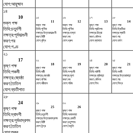
যোগ:আয়ুষ্মান
১৪
10
১৫
১৬
১৭
১৮
11
12
13
14
শুক্ল পক্ষ
শুক্ল পক্ষ
শুক্ল পক্ষ
কৃষ্ণ পক্ষ
কৃষ্ণ পক্ষ
তিথি:চতুর্দশী
তিথি:পূর্ণিমা
তিথি:পূর্ণিমা
তিথি:প্রতিপদ
তিথি:দ্বিতীয়া
নক্ষত্র:উত্তরফাল্গুনী
নক্ষত্র:হস্তা
নক্ষত্র:চিত্রা
নক্ষত্র:স্বাতী
নক্ষত্র:পূর্বফাল্গুনী
করণ:বিষ্টি
করণ:বব
করণ:কৌলব
করণ:গর
করণ:গর
যোগ:বৃদ্ধি
যোগ:ধ্রুব
যোগ:ব্যাঘাত
যোগ:হর্ষণ
যোগ:গণ্ড
২১
17
২২
২৩
২৪
২৫
18
19
20
21
কৃষ্ণ পক্ষ
কৃষ্ণ পক্ষ
কৃষ্ণ পক্ষ
কৃষ্ণ পক্ষ
কৃষ্ণ পক্ষ
তিথি:পঞ্চমী
তিথি:ষষ্ঠী
তিথি:সপ্তমী
তিথি:অষ্টমী
তিথি:নবমী
নক্ষত্র:জ্যেষ্ঠা
নক্ষত্র:মূলা
নক্ষত্র:পূর্বাষাঢ়া
নক্ষত্র:উত্তরাষাঢ়া
নক্ষত্র:জ্যেষ্ঠা
করণ:বণিজ
করণ:বব
করণ:কৌলব
করণ:গর
করণ:তৈতিল
যোগ:বরীয়ান
যোগ:পরিঘ
যোগ:শিব
যোগ:সিদ্ধ
যোগ:ব্যতীপাত
২৮
24
২৯
৩০
25
26
কৃষ্ণ পক্ষ
কৃষ্ণ পক্ষ
কৃষ্ণ পক্ষ
তিথি:দ্বাদশী
তিথি:চতুর্দশী
তিথি:অমাবশ্যা
নক্ষত্র:উত্তরভাদ্রপদ
নক্ষত্র:রেবতী
নক্ষত্র:পূর্বভাদ্রপদ
করণ:বিষ্টি
করণ:চতুষ্পাদ
করণ:তৈতিল
যোগ:ইন্দ্র
যোগ:বৈধৃতি
যোগ:শুক্র