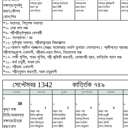
নক্ষত্র:পুষ্যা
নক্ষত্র:অশ্লেষা
নক্ষত্র:মঘা
নক্ষত্র:পূর্বফাল্গুনী
নক্ষত্র
নক্ষত্র:পুনর্বসু
করণ:গর
করণ:বিষ্টি
করণ:বালব
করণ:তৈতিল
করণ:ব
করণ:কৌলব
যোগ:সিদ্ধ
যোগ:সাধ্য
যোগ:শুভ
যোগ:শুক্র
যোগ:ব্র
যোগ:শিব
*২- মহালয়া, পিতৃপক্ষ সমাপ্ত
*৩- মেরা মাস শুরু
*৯- শ্রীশ্রীদূর্গাপূজার বেলষষ্ঠী
*১০- গতস্থাপন / বর
*১২- দূর্গাপূজা সমাপ্ত, শ্রীরামচন্দ্রর বিজয়োত্সব
*১৩-আকাশ প্রদীপ প্রজ্জলন (মন্ত্র: দামোদরায় নভসি তুলায়াং লোলয়াসহ। প্রদীপন্তে প্রয
শ্রীপাশাঙ্কুশা একাদশী, শ্রীরাম-ভরত মিলন, নিয়মসেবা শুরু
*১৭- লক্ষী পূর্ণিমা, শারদ পূর্ণিমা, শ্রী বাল্মিকী জয়ন্তী, কোজাগরী ব্রত, কার্ত্তিক স্নান শুরু
*২১- কর্ক চতুর্থী, করবা চাদ
*২৮- শ্রীরমা একাদশী
*৩১- শ্রীহনুমান জয়ন্তী, নরক চতুরদশী
সেপ্টেম্বর 1342 কার্ত্তিক ৭৪৯ অক
সোমবার
মঙ্গলবার
বুধবার
বৃহস্পতিবার
শুক্রবার
১
30
২
৩
৪
৫
৬
1
2
3
4
কৃষ্ণ পক্ষ
শুক্ল পক্ষ
শুক্ল পক্ষ
শুক্ল পক্ষ
শুক্ল পক্ষ
শুক্
তিথি:অমাবশ্যা
তিথি:প্রতিপদ
তিথি:দ্বিতীয়া
তিথি:তৃতীয়া
তিথি:চতুর্থী
তিথি
নক্ষত্র:স্বাতী
নক্ষত্র:স্বাতী
নক্ষত্র:বিশাখা
নক্ষত্র:অনুরাধা
নক্ষত
নক্ষত্র:চিত্রা
করণ:কিন্তুগ্ন
করণ:বালব
করণ:তৈতিল
করণ:বণিজ
করণ
করণ:নাগ
যোগ:বিষ্কুম্ভ
যোগ:প্রীতি
যোগ:আয়ুষ্মান
যোগ:সৌভাগ্য
যোগ