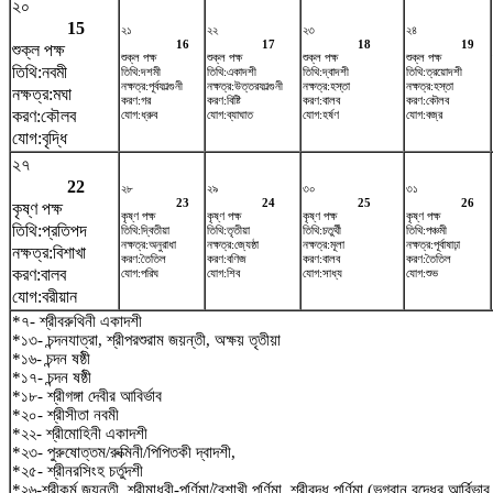
২০
15
২১
২২
২৩
২৪
16
17
18
19
শুক্ল পক্ষ
শুক্ল পক্ষ
শুক্ল পক্ষ
শুক্ল পক্ষ
শুক্ল পক্ষ
তিথি:নবমী
তিথি:দশমী
তিথি:একাদশী
তিথি:দ্বাদশী
তিথি:ত্রয়োদশী
নক্ষত্র:পূর্বফাল্গুনী
নক্ষত্র:উত্তরফাল্গুনী
নক্ষত্র:হস্তা
নক্ষত্র:হস্তা
নক্ষত্র:মঘা
করণ:গর
করণ:বিষ্টি
করণ:বালব
করণ:কৌলব
করণ:কৌলব
যোগ:ধ্রুব
যোগ:ব্যাঘাত
যোগ:হর্ষণ
যোগ:বজ্র
যোগ:বৃদ্ধি
২৭
22
২৮
২৯
৩০
৩১
23
24
25
26
কৃষ্ণ পক্ষ
কৃষ্ণ পক্ষ
কৃষ্ণ পক্ষ
কৃষ্ণ পক্ষ
কৃষ্ণ পক্ষ
তিথি:প্রতিপদ
তিথি:দ্বিতীয়া
তিথি:তৃতীয়া
তিথি:চতুর্থী
তিথি:পঞ্চমী
নক্ষত্র:অনুরাধা
নক্ষত্র:জ্যেষ্ঠা
নক্ষত্র:মূলা
নক্ষত্র:পূর্বাষাঢ়া
নক্ষত্র:বিশাখা
করণ:তৈতিল
করণ:বণিজ
করণ:বালব
করণ:তৈতিল
করণ:বালব
যোগ:পরিঘ
যোগ:শিব
যোগ:সাধ্য
যোগ:শুভ
যোগ:বরীয়ান
*৭- শ্রীবরুথিনী একাদশী
*১৩- চন্দনযাত্রা, শ্রীপরশুরাম জয়ন্তী, অক্ষয় তৃতীয়া
*১৬- চন্দন ষষ্ঠী
*১৭- চন্দন ষষ্ঠী
*১৮- শ্রীগঙ্গা দেবীর আবির্ভাব
*২০- শ্রীসীতা নবমী
*২২- শ্রীমোহিনী একাদশী
*২৩- পুরুষোত্তম/রুক্মিনী/পিপিতকী দ্বাদশী,
*২৫- শ্রীনরসিংহ চর্তুদশী
*২৬-শ্রীকুর্ম জয়ন্তী, শ্রীমাধবী-পূর্ণিমা/বৈশাখী পূর্ণিমা, শ্রীবুদ্ধ পূর্ণিমা (ভগবান বুদ্ধের আর্বিভ