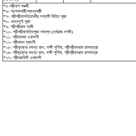
*৫-শ্রীনাগ পঞ্চমী
*৬- অশোকষষ্ঠী/স্কন্ধষষ্ঠী
*৭- শ্রীশ্রীবাসন্তিদেবীর সপ্তমী বিহিত পূজা
*৮- অন্নপূর্ণা পূজা
*৯- শ্রীশ্রীরাম নবমী
*১০- শ্রীশ্রীবাসন্তিপূজা সমাপ্ত (ধর্মরাজ দশমী)
*১১- শ্রীকামদা একাদশী
*১২- শ্রীবামন দ্বাদশী
*১৫- শ্রীকৃষ্ণের বসন্ত রাস, লক্ষী পূর্ণিমা, শ্রীশ্রীবলরাম রাসযাত্রা
*১৬- শ্রীকৃষ্ণের বসন্ত রাস, লক্ষী পূর্ণিমা, শ্রীশ্রীবলরাম রাসযাত্রা
*২৭- শ্রীবরুথিনী একাদশী