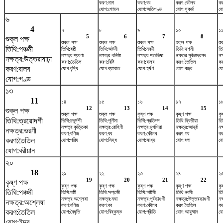
করণ:নাগ
করণ:বব
করণ:কৌলব
কর
যোগ:শোভন
যোগ:অতিগণ্ড
যোগ:সুকর্মা
যো
৬
4
৭
৮
৯
১০
১
5
6
7
8
শুক্ল পক্ষ
শুক্ল পক্ষ
শুক্ল পক্ষ
শুক্ল পক্ষ
শুক্ল পক্ষ
শু
তিথি:পঞ্চমী
তিথি:ষষ্ঠী
তিথি:অষ্টমী
তিথি:নবমী
তিথি:দশমী
তি
নক্ষত্র:শ্রবণা
নক্ষত্র:ধনিষ্ঠা
নক্ষত্র:শতভিষ‌া
নক্ষত্র:পূর্বভাদ্রপদ
নক
নক্ষত্র:উত্তরাষাঢ়া
করণ:তৈতিল
করণ:বিষ্টি
করণ:বালব
করণ:তৈতিল
কর
করণ:বালব
যোগ:বৃদ্ধি
যোগ:ব্যাঘাত
যোগ:হর্ষণ
যোগ:বজ্র
যো
যোগ:গণ্ড
১৩
11
১৪
১৫
১৬
১৭
১
12
13
14
15
শুক্ল পক্ষ
শুক্ল পক্ষ
শুক্ল পক্ষ
কৃষ্ণ পক্ষ
কৃষ্ণ পক্ষ
কৃ
তিথি:ত্রয়োদশী
তিথি:চতুর্দশী
তিথি:পূর্ণিমা
তিথি:প্রতিপদ
তিথি:দ্বিতীয়া
তি
নক্ষত্র:কৃত্তিকা
নক্ষত্র:রোহিণী
নক্ষত্র:মৃগশিরা
নক্ষত্র:আর্দ্রা
নক্
নক্ষত্র:ভরণী
করণ:বণিজ
করণ:বব
করণ:কৌলব
করণ:গর
কর
করণ:তৈতিল
যোগ:পরিঘ
যোগ:সিদ্ধ
যোগ:সাধ্য
যোগ:শুভ
যো
যোগ:বরীয়ান
২০
18
২১
২২
২৩
২৪
২
19
20
21
22
কৃষ্ণ পক্ষ
কৃষ্ণ পক্ষ
কৃষ্ণ পক্ষ
কৃষ্ণ পক্ষ
কৃষ্ণ পক্ষ
কৃ
তিথি:পঞ্চমী
তিথি:ষষ্ঠী
তিথি:সপ্তমী
তিথি:অষ্টমী
তিথি:নবমী
তি
নক্ষত্র:অশ্লেষা
নক্ষত্র:মঘা
নক্ষত্র:পূর্বফাল্গুনী
নক্ষত্র:উত্তরফাল্গুনী
নক
নক্ষত্র:অশ্লেষা
করণ:বণিজ
করণ:বব
করণ:কৌলব
করণ:তৈতিল
কর
করণ:তৈতিল
যোগ:বৈধৃতি
যোগ:বিষ্কুম্ভ
যোগ:প্রীতি
যোগ:আয়ুষ্মান
যো
যোগ:ইন্দ্র