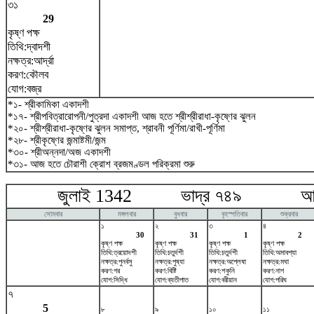
৩১
29
কৃষ্ণ পক্ষ
তিথি:দ্বাদশী
নক্ষত্র:আর্দ্রা
করণ:কৌলব
যোগ:বজ্র
*১- শ্রীকামিকা একাদশী
*১৭- শ্রীপবিত্রারোপনী/পুত্রদা একাদশী আজ হতে শ্রীশ্রীরাধা-কৃষ্ণের ঝুলন
*২০- শ্রীশ্রীরাধা-কৃষ্ণের ঝুলন সমাপ্ত, শ্রাবনী পূর্ণিমা/রাখী-পূর্ণিমা
*২৮- শ্রীকৃষ্ণের জন্মাষ্টমী/জন্ম
*৩০- শ্রীঅন্নদা/অজ একাদশী
*৩১- আজ হতে চৌরাশী ক্রোশ ব্রজমণ্ডল পরিক্রমা শুরু
জুলাই 1342 ভাদ্র ৭৪৯ আগষ্
সোমবার
মঙ্গলবার
বুধবার
বৃহস্পতিবার
শুক্রবার
১
২
৩
৪
30
31
1
2
কৃষ্ণ পক্ষ
কৃষ্ণ পক্ষ
কৃষ্ণ পক্ষ
কৃষ্ণ পক্ষ
তিথি:ত্রয়োদশী
তিথি:চতুর্দশী
তিথি:চতুর্দশী
তিথি:অমাবশ্যা
নক্ষত্র:পুনর্বসু
নক্ষত্র:পুষ্যা
নক্ষত্র:অশ্লেষা
নক্ষত্র:মঘা
করণ:গর
করণ:বিষ্টি
করণ:শকুনি
করণ:নাগ
যোগ:সিদ্ধি
যোগ:ব্যতীপাত
যোগ:বরীয়ান
যোগ:পরিঘ
৭
5
৮
৯
১০
১১