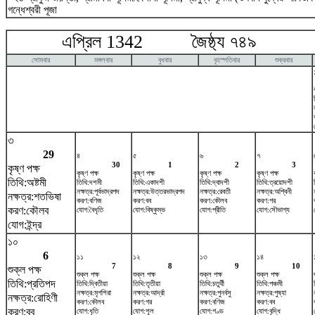
গন্ধেশ্বরী পূজা
এপ্রিল 1342 জৈষ্ঠ্য ৭৪৯ ম
সোমবার
মঙ্গলবার
বুধবার
বৃহস্পতিবার
শুক্রবার
৩
29
৪
৫
৬
৭
30
1
2
3
কৃষ্ণ পক্ষ
কৃষ্ণ পক্ষ
কৃষ্ণ পক্ষ
কৃষ্ণ পক্ষ
কৃষ্ণ পক্ষ
তিথি:অষ্টমী
তিথি:দশমী
তিথি:একাদশী
তিথি:দ্বাদশী
তিথি:ত্রয়োদশী
নক্ষত্র:পূর্বভাদ্রপদ
নক্ষত্র:উত্তরভাদ্রপদ
নক্ষত্র:রেবতী
নক্ষত্র:অশ্বিনী
নক্ষত্র:শতভিষ‌া
করণ:বণিজ
করণ:বব
করণ:কৌলব
করণ:গর
করণ:কৌলব
যোগ:বৈধৃতি
যোগ:বিষ্কুম্ভ
যোগ:প্রীতি
যোগ:সৌভাগ্য
যোগ:ইন্দ্র
১০
6
১১
১২
১৩
১৪
7
8
9
10
শুক্ল পক্ষ
শুক্ল পক্ষ
শুক্ল পক্ষ
শুক্ল পক্ষ
শুক্ল পক্ষ
তিথি:প্রতিপদ
তিথি:দ্বিতীয়া
তিথি:তৃতীয়া
তিথি:চতুর্থী
তিথি:পঞ্চমী
নক্ষত্র:মৃগশিরা
নক্ষত্র:আর্দ্রা
নক্ষত্র:পুনর্বসু
নক্ষত্র:পুষ্যা
নক্ষত্র:রোহিণী
করণ:কৌলব
করণ:গর
করণ:বণিজ
করণ:বব
করণ:বব
যোগ:ধৃতি
যোগ:শূল
যোগ:গণ্ড
যোগ:বৃদ্ধি