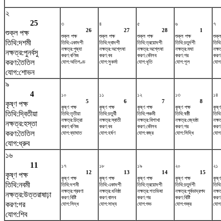
২
25
৩
৪
৫
৬
৭
26
27
28
1
শুক্ল পক্ষ
শুক্ল পক্ষ
শুক্ল পক্ষ
শুক্ল পক্ষ
শুক্ল পক্ষ
শুক্ল
তিথি:দশমী
তিথি:একাদশী
তিথি:দ্বাদশী
তিথি:ত্রয়োদশী
তিথি:চতুর্দশী
তিথি:
নক্ষত্র:পুষ্যা
নক্ষত্র:অশ্লেষা
নক্ষত্র:অশ্লেষা
নক্ষত্র:মঘা
নক্ষত্
নক্ষত্র:পুনর্বসু
করণ:বণিজ
করণ:বব
করণ:কৌলব
করণ:গর
করণ:ব
করণ:তৈতিল
যোগ:অতিগণ্ড
যোগ:সুকর্মা
যোগ:ধৃতি
যোগ:শূল
যোগ
যোগ:শোভন
৯
4
১০
১১
১২
১৩
১৪
5
6
7
8
কৃষ্ণ পক্ষ
কৃষ্ণ পক্ষ
কৃষ্ণ পক্ষ
কৃষ্ণ পক্ষ
কৃষ্ণ পক্ষ
কৃষ্ণ
তিথি:দ্বিতীয়া
তিথি:তৃতীয়া
তিথি:চতুর্থী
তিথি:পঞ্চমী
তিথি:ষষ্ঠী
তিথি
নক্ষত্র:চিত্রা
নক্ষত্র:স্বাতী
নক্ষত্র:বিশাখা
নক্ষত্র:জ্যেষ্ঠা
নক্ষত
নক্ষত্র:হস্তা
করণ:বণিজ
করণ:বব
করণ:কৌলব
করণ:গর
করণ
করণ:তৈতিল
যোগ:ব্যাঘাত
যোগ:হর্ষণ
যোগ:বজ্র
যোগ:সিদ্ধি
যোগ:
যোগ:ধ্রুব
১৬
11
১৭
১৮
১৯
২০
২১
12
13
14
15
কৃষ্ণ পক্ষ
কৃষ্ণ পক্ষ
কৃষ্ণ পক্ষ
কৃষ্ণ পক্ষ
কৃষ্ণ পক্ষ
কৃষ্ণ
তিথি:নবমী
তিথি:দশমী
তিথি:একাদশী
তিথি:ত্রয়োদশী
তিথি:চতুর্দশী
তিথি
নক্ষত্র:শ্রবণা
নক্ষত্র:ধনিষ্ঠা
নক্ষত্র:শতভিষ‌া
নক্ষত্র:পূর্বভাদ্রপদ
নক্ষ
নক্ষত্র:উত্তরাষাঢ়া
করণ:বিষ্টি
করণ:বালব
করণ:গর
করণ:বিষ্টি
করণ:
করণ:গর
যোগ:সিদ্ধ
যোগ:সাধ্য
যোগ:শুভ
যোগ:শুক্র
যোগ:
যোগ:শিব