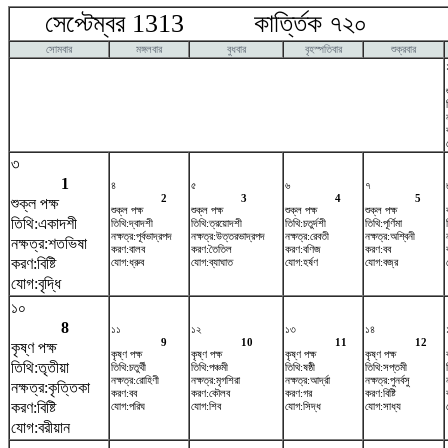
সেপ্টেম্বর 1313 কার্ত্তিক ৭২০ অক
সোমবার
মঙ্গলবার
বুধবার
বৃহস্পতিবার
শুক্রবার
৩
1
৪
৫
৬
৭
2
3
4
5
শুক্ল পক্ষ
শুক্ল পক্ষ
শুক্ল পক্ষ
শুক্ল পক্ষ
শুক্ল পক্ষ
তিথি:একাদশী
তিথি:দ্বাদশী
তিথি:ত্রয়োদশী
তিথি:চতুর্দশী
তিথি:পূর্ণিমা
নক্ষত্র:পূর্বভাদ্রপদ
নক্ষত্র:উত্তরভাদ্রপদ
নক্ষত্র:রেবতী
নক্ষত্র:অশ্বিনী
নক্ষত্র:শতভিষ‌া
করণ:বালব
করণ:তৈতিল
করণ:বণিজ
করণ:বব
করণ:বিষ্টি
যোগ:ধ্রুব
যোগ:ব্যাঘাত
যোগ:হর্ষণ
যোগ:বজ্র
যোগ:বৃদ্ধি
১০
8
১১
১২
১৩
১৪
9
10
11
12
কৃষ্ণ পক্ষ
কৃষ্ণ পক্ষ
কৃষ্ণ পক্ষ
কৃষ্ণ পক্ষ
কৃষ্ণ পক্ষ
তিথি:তৃতীয়া
তিথি:চতুর্থী
তিথি:পঞ্চমী
তিথি:ষষ্ঠী
তিথি:সপ্তমী
নক্ষত্র:রোহিণী
নক্ষত্র:মৃগশিরা
নক্ষত্র:আর্দ্রা
নক্ষত্র:পুনর্বসু
নক্ষত্র:কৃত্তিকা
করণ:বব
করণ:কৌলব
করণ:গর
করণ:বিষ্টি
করণ:বিষ্টি
যোগ:পরিঘ
যোগ:শিব
যোগ:সিদ্ধ
যোগ:সাধ্য
যোগ:বরীয়ান