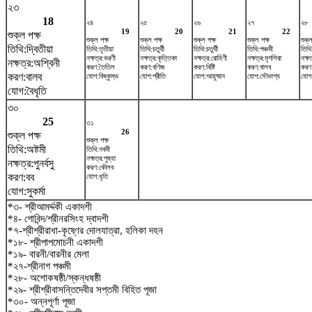
২৩
18
২৪
২৫
২৬
২৭
২৮
19
20
21
22
শুক্ল পক্ষ
শুক্ল পক্ষ
শুক্ল পক্ষ
শুক্ল পক্ষ
শুক্ল পক্ষ
শুক্ল
তিথি:দ্বিতীয়া
তিথি:তৃতীয়া
তিথি:চতুর্থী
তিথি:চতুর্থী
তিথি:পঞ্চমী
তিথি:
নক্ষত্র:ভরণী
নক্ষত্র:কৃত্তিকা
নক্ষত্র:রোহিণী
নক্ষত্র:মৃগশিরা
নক্ষ
নক্ষত্র:অশ্বিনী
করণ:তৈতিল
করণ:বণিজ
করণ:বিষ্টি
করণ:বালব
করণ
করণ:বালব
যোগ:বিষ্কুম্ভ
যোগ:প্রীতি
যোগ:আয়ুষ্মান
যোগ:সৌভাগ্য
যোগ
যোগ:বৈধৃতি
৩০
25
৩১
26
শুক্ল পক্ষ
শুক্ল পক্ষ
তিথি:অষ্টমী
তিথি:নবমী
নক্ষত্র:পুষ্যা
নক্ষত্র:পুনর্বসু
করণ:কৌলব
করণ:বব
যোগ:ধৃতি
যোগ:সুকর্মা
*৩- শ্রীআমর্দ্দকী একাদশী
*৪- গোবিন্দ/শ্রীনরসিংহ দ্বাদশী
*৭-শ্রীশ্রীরাধা-কৃষ্ণের দোলযাত্রা, হলিকা দহন
*১৮- শ্রীপাপমোচনী একাদশী
*১৯- বারনী/বারনীর মেলা
*২৭-শ্রীনাগ পঞ্চমী
*২৮- অশোকষষ্ঠী/স্কন্ধষষ্ঠী
*২৯- শ্রীশ্রীবাসন্তিদেবীর সপ্তমী বিহিত পূজা
*৩০- অন্নপূর্ণা পূজা