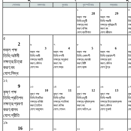
সোমবার
মঙ্গলবার
বুধবার
বৃহস্পতিবার
শুক্রবার
১
২
৩
28
29
শুক্ল পক্ষ
শুক্ল পক্ষ
শুক
তিথি:চতুর্থী
তিথি:পঞ্চমী
তিথ
নক্ষত্র:মঘা
নক্ষত্র:পূর্বফাল্গুনী
নক্
করণ:বণিজ
করণ:বব
কর
যোগ:ব্যতীপাত
যোগ:বরীয়ান
যো
৫
2
৬
৭
৮
৯
১
3
4
5
6
শুক্ল পক্ষ
শুক্ল পক্ষ
শুক্ল পক্ষ
শুক্ল পক্ষ
শুক্ল পক্ষ
শুক
তিথি:অষ্টমী
তিথি:নবমী
তিথি:দশমী
তিথি:একাদশী
তিথি:ত্রয়োদশী
তিথ
নক্ষত্র:স্বাতী
নক্ষত্র:অনুরাধা
নক্ষত্র:জ্যেষ্ঠা
নক্ষত্র:মূলা
নক্
নক্ষত্র:চিত্রা
করণ:কৌলব
করণ:গর
করণ:বিষ্টি
করণ:কৌলব
কর
করণ:বব
যোগ:শুভ
যোগ:শুক্র
যোগ:ব্রহ্ম
যোগ:ইন্দ্র
যো
যোগ:সিদ্ধ
১২
9
১৩
১৪
১৫
১৬
১
10
11
12
13
কৃষ্ণ পক্ষ
কৃষ্ণ পক্ষ
কৃষ্ণ পক্ষ
কৃষ্ণ পক্ষ
কৃষ্ণ পক্ষ
কৃষ
তিথি:প্রতিপদ
তিথি:দ্বিতীয়া
তিথি:তৃতীয়া
তিথি:চতুর্থী
তিথি:পঞ্চমী
তিথ
নক্ষত্র:ধনিষ্ঠা
নক্ষত্র:শতভিষ‌া
নক্ষত্র:পূর্বভাদ্রপদ
নক্ষত্র:উত্তরভাদ্রপদ
নক
নক্ষত্র:শ্রবণা
করণ:তৈতিল
করণ:বণিজ
করণ:বব
করণ:কৌলব
কর
করণ:বালব
যোগ:আয়ুষ্মান
যোগ:শোভন
যোগ:অতিগণ্ড
যোগ:সুকর্মা
যো
যোগ:প্রীতি
১৯
16
২০
২১
২২
২৩
২৪