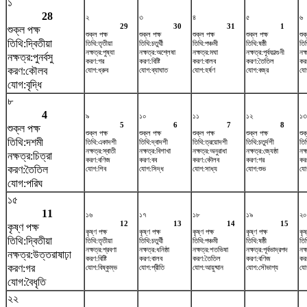
১
28
২
৩
৪
৫
৬
29
30
31
1
শুক্ল পক্ষ
শুক্ল পক্ষ
শুক্ল পক্ষ
শুক্ল পক্ষ
শুক্ল পক্ষ
শুক
তিথি:দ্বিতীয়া
তিথি:তৃতীয়া
তিথি:চতুর্থী
তিথি:পঞ্চমী
তিথি:ষষ্ঠী
তি
নক্ষত্র:পুষ্যা
নক্ষত্র:অশ্লেষা
নক্ষত্র:মঘা
নক্ষত্র:পূর্বফাল্গুনী
নক্
নক্ষত্র:পুনর্বসু
করণ:গর
করণ:বিষ্টি
করণ:বালব
করণ:তৈতিল
কর
করণ:কৌলব
যোগ:ধ্রুব
যোগ:ব্যাঘাত
যোগ:হর্ষণ
যোগ:বজ্র
যো
যোগ:বৃদ্ধি
৮
4
৯
১০
১১
১২
১৩
5
6
7
8
শুক্ল পক্ষ
শুক্ল পক্ষ
শুক্ল পক্ষ
শুক্ল পক্ষ
শুক্ল পক্ষ
শুক
তিথি:দশমী
তিথি:একাদশী
তিথি:দ্বাদশী
তিথি:ত্রয়োদশী
তিথি:চতুর্দশী
তিথ
নক্ষত্র:স্বাতী
নক্ষত্র:বিশাখা
নক্ষত্র:অনুরাধা
নক্ষত্র:জ্যেষ্ঠা
নক্
নক্ষত্র:চিত্রা
করণ:বণিজ
করণ:বব
করণ:কৌলব
করণ:গর
কর
করণ:তৈতিল
যোগ:শিব
যোগ:সিদ্ধ
যোগ:সাধ্য
যোগ:শুভ
যোগ
যোগ:পরিঘ
১৫
11
১৬
১৭
১৮
১৯
২০
12
13
14
15
কৃষ্ণ পক্ষ
কৃষ্ণ পক্ষ
কৃষ্ণ পক্ষ
কৃষ্ণ পক্ষ
কৃষ্ণ পক্ষ
কৃষ
তিথি:দ্বিতীয়া
তিথি:তৃতীয়া
তিথি:চতুর্থী
তিথি:পঞ্চমী
তিথি:ষষ্ঠী
তি
নক্ষত্র:শ্রবণা
নক্ষত্র:ধনিষ্ঠা
নক্ষত্র:শতভিষ‌া
নক্ষত্র:পূর্বভাদ্রপদ
নক
নক্ষত্র:উত্তরাষাঢ়া
করণ:বিষ্টি
করণ:বালব
করণ:তৈতিল
করণ:বণিজ
কর
করণ:গর
যোগ:বিষ্কুম্ভ
যোগ:প্রীতি
যোগ:আয়ুষ্মান
যোগ:সৌভাগ্য
যো
যোগ:বৈধৃতি
২২