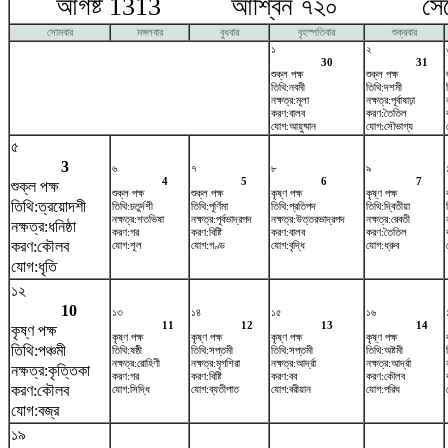
আগষ্ট 1313 আশ্বিন ৭২০ সেপ্টে
সোমবার
মঙ্গলবার
বুধবার
বৃহস্পতিবার
শুক্রবার
১
২
30
31
শুক্ল পক্ষ
শুক্ল পক্ষ
তিথি:নবমী
তিথি:দশমী
নক্ষত্র:মূলা
নক্ষত্র:পূর্বাষাঢ়া
করণ:বালব
করণ:তৈতিল
যোগ:আয়ুষ্মান
যোগ:সৌভাগ্য
৫
3
৬
৭
৮
৯
4
5
6
7
শুক্ল পক্ষ
শুক্ল পক্ষ
শুক্ল পক্ষ
কৃষ্ণ পক্ষ
কৃষ্ণ পক্ষ
তিথি:ত্রয়োদশী
তিথি:চতুর্দশী
তিথি:পূর্ণিমা
তিথি:প্রতিপদ
তিথি:দ্বিতীয়া
নক্ষত্র:শতভিষ‌া
নক্ষত্র:পূর্বভাদ্রপদ
নক্ষত্র:উত্তরভাদ্রপদ
নক্ষত্র:রেবতী
নক্ষত্র:ধনিষ্ঠা
করণ:গর
করণ:বিষ্টি
করণ:বালব
করণ:তৈতিল
করণ:কৌলব
যোগ:শূল
যোগ:গণ্ড
যোগ:বৃদ্ধি
যোগ:ধ্রুব
যোগ:ধৃতি
১২
10
১৩
১৪
১৫
১৬
11
12
13
14
কৃষ্ণ পক্ষ
কৃষ্ণ পক্ষ
কৃষ্ণ পক্ষ
কৃষ্ণ পক্ষ
কৃষ্ণ পক্ষ
তিথি:পঞ্চমী
তিথি:ষষ্ঠী
তিথি:সপ্তমী
তিথি:সপ্তমী
তিথি:অষ্টমী
নক্ষত্র:রোহিণী
নক্ষত্র:মৃগশিরা
নক্ষত্র:আর্দ্রা
নক্ষত্র:আর্দ্রা
নক্ষত্র:কৃত্তিকা
করণ:গর
করণ:বিষ্টি
করণ:বব
করণ:কৌলব
করণ:কৌলব
যোগ:সিদ্ধি
যোগ:ব্যতীপাত
যোগ:বরীয়ান
যোগ:পরিঘ
যোগ:বজ্র
১৯