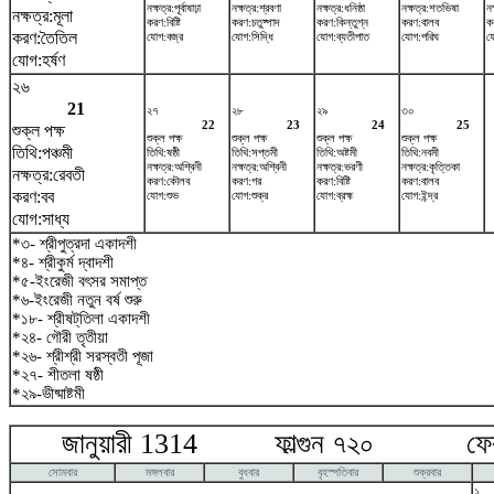
নক্ষত্র:পূর্বাষাঢ়া
নক্ষত্র:শ্রবণা
নক্ষত্র:ধনিষ্ঠা
নক্ষত্র:শতভিষ‌া
নক
নক্ষত্র:মূলা
করণ:বিষ্টি
করণ:চতুষ্পাদ
করণ:কিন্তুগ্ন
করণ:বালব
ক
করণ:তৈতিল
যোগ:বজ্র
যোগ:সিদ্ধি
যোগ:ব্যতীপাত
যোগ:পরিঘ
য
যোগ:হর্ষণ
২৬
21
২৭
২৮
২৯
৩০
22
23
24
25
শুক্ল পক্ষ
শুক্ল পক্ষ
শুক্ল পক্ষ
শুক্ল পক্ষ
শুক্ল পক্ষ
তিথি:পঞ্চমী
তিথি:ষষ্ঠী
তিথি:সপ্তমী
তিথি:অষ্টমী
তিথি:নবমী
নক্ষত্র:অশ্বিনী
নক্ষত্র:অশ্বিনী
নক্ষত্র:ভরণী
নক্ষত্র:কৃত্তিকা
নক্ষত্র:রেবতী
করণ:কৌলব
করণ:গর
করণ:বিষ্টি
করণ:বালব
করণ:বব
যোগ:শুভ
যোগ:শুক্র
যোগ:ব্রহ্ম
যোগ:ইন্দ্র
যোগ:সাধ্য
*৩- শ্রীপুত্রদা একাদশী
*৪- শ্রীকুর্ম দ্বাদশী
*৫-ইংরেজী বৎসর সমাপ্ত
*৬-ইংরেজী নতুন বর্ষ শুরু
*১৮- শ্রীষট্‌তিলা একাদশী
*২৪- গৌরী তৃতীয়া
*২৬- শ্রীশ্রী সরস্বতী পূজা
*২৭- শীতলা ষষ্ঠী
*২৯-ভীষ্মাষ্টমী
জানুয়ারী 1314 ফাল্গুন ৭২০ ফেব্র
সোমবার
মঙ্গলবার
বুধবার
বৃহস্পতিবার
শুক্রবার
১