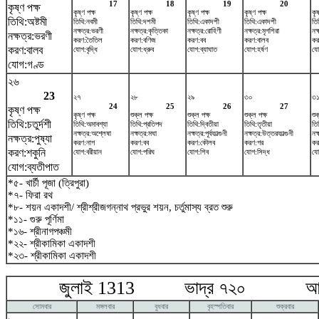
17
18
19
20
কৃষ্ণ পক্ষ
কৃষ্ণ পক্ষ
কৃষ্ণ পক্ষ
কৃষ্ণ পক্ষ
কৃষ্ণ পক্ষ
কৃষ
তিথি:অষ্টমী
তিথি:নবমী
তিথি:দশমী
তিথি:একাদশী
তিথি:একাদশী
তি
নক্ষত্র:ভরণী
নক্ষত্র:কৃত্তিকা
নক্ষত্র:রোহিণী
নক্ষত্র:মৃগশিরা
নক্
নক্ষত্র:ভরণী
করণ:তৈতিল
করণ:বণিজ
করণ:বব
করণ:বালব
কর
করণ:বালব
যোগ:বৃদ্ধি
যোগ:ধ্রুব
যোগ:ব্যাঘাত
যোগ:হর্ষণ
যো
যোগ:গণ্ড
২৬
23
২৭
২৮
২৯
৩০
৩
24
25
26
27
কৃষ্ণ পক্ষ
কৃষ্ণ পক্ষ
শুক্ল পক্ষ
শুক্ল পক্ষ
শুক্ল পক্ষ
শুক
তিথি:চতুর্দশী
তিথি:অমাবশ্যা
তিথি:প্রতিপদ
তিথি:দ্বিতীয়া
তিথি:তৃতীয়া
তিথ
নক্ষত্র:অশ্লেষা
নক্ষত্র:মঘা
নক্ষত্র:পূর্বফাল্গুনী
নক্ষত্র:উত্তরফাল্গুনী
নক্
নক্ষত্র:পুষ্যা
করণ:নাগ
করণ:বব
করণ:কৌলব
করণ:গর
করণ
করণ:শকুনি
যোগ:বরীয়ান
যোগ:পরিঘ
যোগ:শিব
যোগ:সিদ্ধ
যো
যোগ:ব্যতীপাত
*৫- খার্চী পূজা (ত্রিপুরা)
*৭- ফিরা রথ
*৮- শয়ন একাদশী/ শ্রীশ্রীজগন্নাথ প্রভুর শয়ন, চর্তুমাস্য ব্রত শুরু
*১১- গুরু পূর্ণিমা
*১৬- শ্রীনাগপঞ্চমী
*২২- শ্রীকামিকা একাদশী
*২৩- শ্রীকামিকা একাদশী
জুলাই 1313 ভাদ্র ৭২০ আগষ্
সোমবার
মঙ্গলবার
বুধবার
বৃহস্পতিবার
শুক্রবার