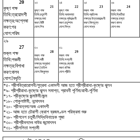
20
২৩
২৪
২৫
২৬
21
22
23
24
কৃষ্ণ পক্ষ
কৃষ্ণ পক্ষ
কৃষ্ণ পক্ষ
শুক্ল পক্ষ
শুক্ল পক্ষ
তিথি:ত্রয়োদশী
তিথি:চতুর্দশী
তিথি:অমাবশ্যা
তিথি:প্রতিপদ
তিথি:দ্বিতীয়া
নক্ষত্র:মঘা
নক্ষত্র:পূর্বফাল্গুনী
নক্ষত্র:উত্তরফাল্গুনী
নক্ষত্র:হস্তা
নক্ষত্র:অশ্লেষা
করণ:বিষ্টি
করণ:চতুষ্পাদ
করণ:কিন্তুগ্ন
করণ:বালব
করণ:গর
যোগ:শিব
যোগ:সিদ্ধ
যোগ:সাধ্য
যোগ:শুভ
যোগ:পরিঘ
২৯
27
৩০
৩১
28
29
শুক্ল পক্ষ
শুক্ল পক্ষ
শুক্ল পক্ষ
তিথি:পঞ্চমী
তিথি:ষষ্ঠী
তিথি:সপ্তমী
নক্ষত্র:অনুরাধা
নক্ষত্র:জ্যেষ্ঠা
নক্ষত্র:বিশাখা
করণ:তৈতিল
করণ:বণিজ
করণ:বালব
যোগ:বিষ্কুম্ভ
যোগ:প্রীতি
যোগ:বৈধৃতি
*৫- শ্রীপবিত্রারোপনী/পুত্রদা একাদশী আজ হতে শ্রীশ্রীরাধা-কৃষ্ণের ঝুলন
*৯- শ্রীশ্রীরাধা-কৃষ্ণের ঝুলন সমাপ্ত, শ্রাবনী পূর্ণিমা/রাখী-পূর্ণিমা
*১৭- শ্রীকৃষ্ণের জন্মাষ্টমী/জন্ম
*১৮- গোকুলাষ্টমী, নন্দোৎসব
*২০- শ্রীঅন্নদা/অজ একাদশী
*২১- আজ হতে চৌরাশী ক্রোশ ব্রজমণ্ডল পরিক্রমা শুরু
*২৮- শ্রীগনেশ চতুর্থী/সিদ্ধিবিনায়েক পূজা
*৩০- শ্রীশ্রীবলদেব দাউর জন্মোৎসব
*৩১- শ্রীললিতা সপ্তমী