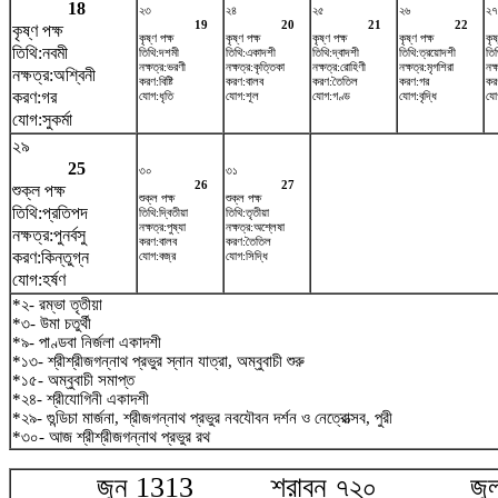
18
২৩
২৪
২৫
২৬
২৭
19
20
21
22
কৃষ্ণ পক্ষ
কৃষ্ণ পক্ষ
কৃষ্ণ পক্ষ
কৃষ্ণ পক্ষ
কৃষ্ণ পক্ষ
কৃষ
তিথি:নবমী
তিথি:দশমী
তিথি:একাদশী
তিথি:দ্বাদশী
তিথি:ত্রয়োদশী
তিথ
নক্ষত্র:ভরণী
নক্ষত্র:কৃত্তিকা
নক্ষত্র:রোহিণী
নক্ষত্র:মৃগশিরা
নক্
নক্ষত্র:অশ্বিনী
করণ:বিষ্টি
করণ:বালব
করণ:তৈতিল
করণ:গর
করণ
করণ:গর
যোগ:ধৃতি
যোগ:শূল
যোগ:গণ্ড
যোগ:বৃদ্ধি
যোগ
যোগ:সুকর্মা
২৯
25
৩০
৩১
26
27
শুক্ল পক্ষ
শুক্ল পক্ষ
শুক্ল পক্ষ
তিথি:প্রতিপদ
তিথি:দ্বিতীয়া
তিথি:তৃতীয়া
নক্ষত্র:পুষ্যা
নক্ষত্র:অশ্লেষা
নক্ষত্র:পুনর্বসু
করণ:বালব
করণ:তৈতিল
করণ:কিন্তুগ্ন
যোগ:বজ্র
যোগ:সিদ্ধি
যোগ:হর্ষণ
*২- রম্ভা তৃতীয়া
*৩- উমা চতুর্থী
*৯- পাণ্ডবা নির্জলা একাদশী
*১৩- শ্রীশ্রীজগন্নাথ প্রভুর স্নান যাত্রা, অম্বুবাচী শুরু
*১৫- অম্বুবাচী সমাপ্ত
*২৪- শ্রীযোগিনী একাদশী
*২৯- গুন্ডিচা মার্জনা, শ্রীজগন্নাথ প্রভুর নবযৌবন দর্শন ও নেত্রোত্সব, পুরী
*৩০- আজ শ্রীশ্রীজগন্নাথ প্রভুর রথ
জুন 1313 শ্রাবন ৭২০ জুলা