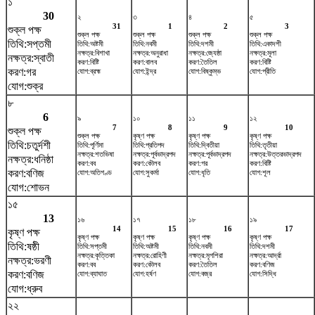
১
30
২
৩
৪
৫
31
1
2
3
শুক্ল পক্ষ
শুক্ল পক্ষ
শুক্ল পক্ষ
শুক্ল পক্ষ
শুক্ল পক্ষ
তিথি:সপ্তমী
তিথি:অষ্টমী
তিথি:নবমী
তিথি:দশমী
তিথি:একাদশী
নক্ষত্র:বিশাখা
নক্ষত্র:অনুরাধা
নক্ষত্র:জ্যেষ্ঠা
নক্ষত্র:মূলা
নক্ষত্র:স্বাতী
করণ:বিষ্টি
করণ:বালব
করণ:তৈতিল
করণ:বিষ্টি
করণ:গর
যোগ:ব্রহ্ম
যোগ:ইন্দ্র
যোগ:বিষ্কুম্ভ
যোগ:প্রীতি
যোগ:শুক্র
৮
6
৯
১০
১১
১২
7
8
9
10
শুক্ল পক্ষ
শুক্ল পক্ষ
কৃষ্ণ পক্ষ
কৃষ্ণ পক্ষ
কৃষ্ণ পক্ষ
তিথি:চতুর্দশী
তিথি:পূর্ণিমা
তিথি:প্রতিপদ
তিথি:দ্বিতীয়া
তিথি:তৃতীয়া
নক্ষত্র:শতভিষ‌া
নক্ষত্র:পূর্বভাদ্রপদ
নক্ষত্র:পূর্বভাদ্রপদ
নক্ষত্র:উত্তরভাদ্রপদ
নক্ষত্র:ধনিষ্ঠা
করণ:বব
করণ:কৌলব
করণ:গর
করণ:বিষ্টি
করণ:বণিজ
যোগ:অতিগণ্ড
যোগ:সুকর্মা
যোগ:ধৃতি
যোগ:শূল
যোগ:শোভন
১৫
13
১৬
১৭
১৮
১৯
14
15
16
17
কৃষ্ণ পক্ষ
কৃষ্ণ পক্ষ
কৃষ্ণ পক্ষ
কৃষ্ণ পক্ষ
কৃষ্ণ পক্ষ
তিথি:ষষ্ঠী
তিথি:সপ্তমী
তিথি:অষ্টমী
তিথি:নবমী
তিথি:দশমী
নক্ষত্র:কৃত্তিকা
নক্ষত্র:রোহিণী
নক্ষত্র:মৃগশিরা
নক্ষত্র:আর্দ্রা
নক্ষত্র:ভরণী
করণ:বব
করণ:কৌলব
করণ:তৈতিল
করণ:বণিজ
করণ:বণিজ
যোগ:ব্যাঘাত
যোগ:হর্ষণ
যোগ:বজ্র
যোগ:সিদ্ধি
যোগ:ধ্রুব
২২