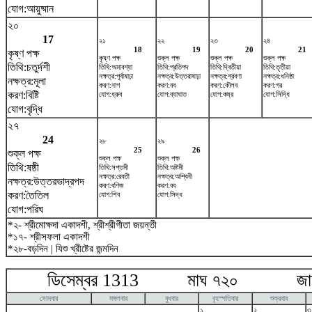
যোগ:আয়ুষ্মান
২০
17
২১
২২
২৩
২৪
18
19
20
21
কৃষ্ণ পক্ষ
কৃষ্ণ পক্ষ
শুক্ল পক্ষ
শুক্ল পক্ষ
শুক্ল পক্ষ
তিথি:চতুর্দশী
তিথি:অমাবশ্যা
তিথি:প্রতিপদ
তিথি:দ্বিতীয়া
তিথি:তৃতীয়া
নক্ষত্র:পূর্বাষাঢ়া
নক্ষত্র:উত্তরাষাঢ়া
নক্ষত্র:শ্রবণা
নক্ষত্র:ধনিষ্ঠা
নক্ষত্র:মূলা
করণ:নাগ
করণ:বব
করণ:কৌলব
করণ:গর
করণ:বিষ্টি
যোগ:ধ্রুব
যোগ:ব্যাঘাত
যোগ:বজ্র
যোগ:সিদ্ধি
যোগ:বৃদ্ধি
২৭
24
২৮
২৯
25
26
শুক্ল পক্ষ
শুক্ল পক্ষ
শুক্ল পক্ষ
তিথি:ষষ্ঠী
তিথি:সপ্তমী
তিথি:অষ্টমী
নক্ষত্র:রেবতী
নক্ষত্র:অশ্বিনী
নক্ষত্র:উত্তরভাদ্রপদ
করণ:বণিজ
করণ:বব
করণ:তৈতিল
যোগ:শিব
যোগ:সিদ্ধ
যোগ:পরিঘ
*২- শ্রীমোক্ষদা একাদশী, শ্রীশ্রীগীতা জয়ন্তী
*১৭- শ্রীসফলা একাদশী
*২৮-বড়দিন | যিশু খ্রীষ্টের জন্মদিন
ডিসেম্বর 1313 মাঘ ৭২০ জানুয়
সোমবার
মঙ্গলবার
বুধবার
বৃহস্পতিবার
শুক্রবার
১
২
৩