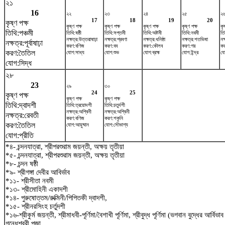
২১
16
২২
২৩
২৪
২৫
২
17
18
19
20
কৃষ্ণ পক্ষ
কৃষ্ণ পক্ষ
কৃষ্ণ পক্ষ
কৃষ্ণ পক্ষ
কৃষ্ণ পক্ষ
কৃ
তিথি:পঞ্চমী
তিথি:ষষ্ঠী
তিথি:সপ্তমী
তিথি:অষ্টমী
তিথি:নবমী
তি
নক্ষত্র:উত্তরাষাঢ়া
নক্ষত্র:শ্রবণা
নক্ষত্র:ধনিষ্ঠা
নক্ষত্র:শতভিষ‌া
নক
নক্ষত্র:পূর্বাষাঢ়া
করণ:বণিজ
করণ:বব
করণ:কৌলব
করণ:গর
কর
করণ:তৈতিল
যোগ:সাধ্য
যোগ:শুভ
যোগ:ব্রহ্ম
যোগ:ইন্দ্র
যো
যোগ:সিদ্ধ
২৮
23
২৯
৩০
24
25
কৃষ্ণ পক্ষ
কৃষ্ণ পক্ষ
কৃষ্ণ পক্ষ
তিথি:দ্বাদশী
তিথি:ত্রয়োদশী
তিথি:চতুর্দশী
নক্ষত্র:অশ্বিনী
নক্ষত্র:অশ্বিনী
নক্ষত্র:রেবতী
করণ:বণিজ
করণ:শকুনি
করণ:তৈতিল
যোগ:আয়ুষ্মান
যোগ:সৌভাগ্য
যোগ:প্রীতি
*৪- চন্দনযাত্রা, শ্রীপরশুরাম জয়ন্তী, অক্ষয় তৃতীয়া
*৫- চন্দনযাত্রা, শ্রীপরশুরাম জয়ন্তী, অক্ষয় তৃতীয়া
*৮- চন্দন ষষ্ঠী
*৯- শ্রীগঙ্গা দেবীর আবির্ভাব
*১১- শ্রীসীতা নবমী
*১৩- শ্রীমোহিনী একাদশী
*১৪- পুরুষোত্তম/রুক্মিনী/পিপিতকী দ্বাদশী,
*১৫- শ্রীনরসিংহ চর্তুদশী
*১৬-শ্রীকুর্ম জয়ন্তী, শ্রীমাধবী-পূর্ণিমা/বৈশাখী পূর্ণিমা, শ্রীবুদ্ধ পূর্ণিমা (ভগবান বুদ্ধের আর্বিভ
গন্ধেশ্বরী পূজা