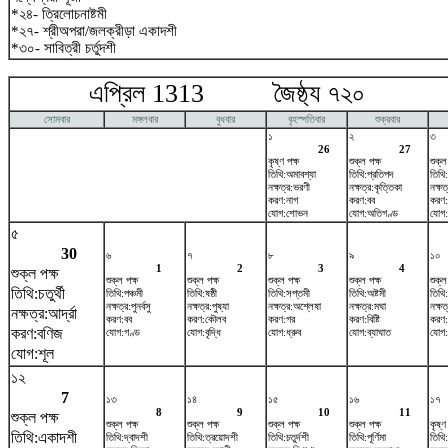
*২৪- ত্রিলোচনাষ্টমী
*২৭- শ্রীঅপরা/জলক্রীড়া একাদশী
*৩০- সাবিত্রী চর্তুদশী
এপ্রিল 1313 জৈষ্ঠ্য ৭২০ ম
সোমবার
মঙ্গলবার
বুধবার
বৃহস্পতিবার
শুক্রবার
১
২
৩
26
27
কৃষ্ণ পক্ষ
শুক্ল পক্ষ
শুক্ল
তিথি:অমাবশ্যা
তিথি:প্রতিপদ
তিথি:
নক্ষত্র:ভরণী
নক্ষত্র:কৃত্তিকা
নক্ষত
করণ:নাগ
করণ:বব
করণ:
যোগ:শোভন
যোগ:অতিগণ্ড
যোগ:স
৫
30
৬
৭
৮
৯
১০
1
2
3
4
শুক্ল পক্ষ
শুক্ল পক্ষ
শুক্ল পক্ষ
শুক্ল পক্ষ
শুক্ল পক্ষ
শুক্ল
তিথি:চতুর্থী
তিথি:পঞ্চমী
তিথি:ষষ্ঠী
তিথি:সপ্তমী
তিথি:অষ্টমী
তিথি
নক্ষত্র:পুনর্বসু
নক্ষত্র:পুষ্যা
নক্ষত্র:অশ্লেষা
নক্ষত্র:মঘা
নক্ষত্
নক্ষত্র:আর্দ্রা
করণ:বব
করণ:কৌলব
করণ:গর
করণ:বিষ্টি
করণ:
করণ:বণিজ
যোগ:গণ্ড
যোগ:বৃদ্ধি
যোগ:ধ্রুব
যোগ:ব্যাঘাত
যোগ:
যোগ:শূল
১২
7
১৩
১৪
১৫
১৬
১৭
8
9
10
11
শুক্ল পক্ষ
শুক্ল পক্ষ
শুক্ল পক্ষ
শুক্ল পক্ষ
শুক্ল পক্ষ
কৃষ্ণ
তিথি:একাদশী
তিথি:দ্বাদশী
তিথি:ত্রয়োদশী
তিথি:চতুর্দশী
তিথি:পূর্ণিমা
তিথি