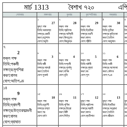
মার্চ 1313 বৈশাখ ৭২০ এপ্রি
সোমবার
মঙ্গলবার
বুধবার
বৃহস্পতিবার
শুক্রবার
১
২
৩
৪
৫
27
28
29
30
কৃষ্ণ পক্ষ
শুক্ল পক্ষ
শুক্ল পক্ষ
শুক্ল পক্ষ
শু
তিথি:অমাবশ্যা
তিথি:প্রতিপদ
তিথি:দ্বিতীয়া
তিথি:তৃতীয়া
তি
নক্ষত্র:রেবতী
নক্ষত্র:অশ্বিনী
নক্ষত্র:ভরণী
নক্ষত্র:কৃত্তিকা
নক
করণ:চতুষ্পাদ
করণ:কিন্তুগ্ন
করণ:বালব
করণ:তৈতিল
কর
যোগ:বৈধৃতি
যোগ:বিষ্কুম্ভ
যোগ:প্রীতি
যোগ:আয়ুষ্মান
যো
৭
2
৮
৯
১০
১১
১
3
4
5
6
শুক্ল পক্ষ
শুক্ল পক্ষ
শুক্ল পক্ষ
শুক্ল পক্ষ
শুক্ল পক্ষ
শু
তিথি:পঞ্চমী
তিথি:ষষ্ঠী
তিথি:সপ্তমী
তিথি:অষ্টমী
তিথি:নবমী
তি
নক্ষত্র:আর্দ্রা
নক্ষত্র:পুনর্বসু
নক্ষত্র:পুষ্যা
নক্ষত্র:অশ্লেষা
নক
নক্ষত্র:মৃগশিরা
করণ:তৈতিল
করণ:বণিজ
করণ:বব
করণ:কৌলব
কর
করণ:বালব
যোগ:সুকর্মা
যোগ:ধৃতি
যোগ:শূল
যোগ:গণ্ড
যো
যোগ:অতিগণ্ড
১৪
9
১৫
১৬
১৭
১৮
১
10
11
12
13
শুক্ল পক্ষ
শুক্ল পক্ষ
শুক্ল পক্ষ
কৃষ্ণ পক্ষ
কৃষ্ণ পক্ষ
কৃ
তিথি:দ্বাদশী
তিথি:চতুর্দশী
তিথি:পূর্ণিমা
তিথি:প্রতিপদ
তিথি:দ্বিতীয়া
তি
নক্ষত্র:হস্তা
নক্ষত্র:চিত্রা
নক্ষত্র:স্বাতী
নক্ষত্র:অনুরাধা
নক্
নক্ষত্র:উত্তরফাল্গুনী
করণ:গর
করণ:বিষ্টি
করণ:বালব
করণ:তৈতিল
কর
করণ:বালব
যোগ:হর্ষণ
যোগ:সিদ্ধি
যোগ:ব্যতীপাত
যোগ:বরীয়ান
যো
যোগ:ব্যাঘাত