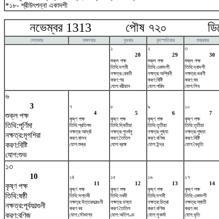
*১৮- শ্রীউৎপন্না একাদশী
নভেম্বর 1313 পৌষ ৭২০ ডিসেম
সোমবার
মঙ্গলবার
বুধবার
বৃহস্পতিবার
শুক্রবার
১
২
৩
28
29
30
শুক্ল পক্ষ
শুক্ল পক্ষ
শুক্ল পক্ষ
তিথি:দশমী
তিথি:একাদশী
তিথি:দ্বাদশী
নক্ষত্র:রেবতী
নক্ষত্র:অশ্বিনী
নক্ষত্র:ভরণী
করণ:গর
করণ:বিষ্টি
করণ:বব
যোগ:বরীয়ান
যোগ:পরিঘ
যোগ:শিব
৬
3
৭
৮
৯
১০
4
5
6
7
শুক্ল পক্ষ
কৃষ্ণ পক্ষ
কৃষ্ণ পক্ষ
কৃষ্ণ পক্ষ
কৃষ্ণ পক্ষ
তিথি:পূর্ণিমা
তিথি:প্রতিপদ
তিথি:দ্বিতীয়া
তিথি:তৃতীয়া
তিথি:তৃতীয়া
নক্ষত্র:আর্দ্রা
নক্ষত্র:পুনর্বসু
নক্ষত্র:পুষ্যা
নক্ষত্র:পুষ্যা
নক্ষত্র:মৃগশিরা
করণ:বালব
করণ:তৈতিল
করণ:বণিজ
করণ:বিষ্টি
করণ:বিষ্টি
যোগ:শুক্র
যোগ:ব্রহ্ম
যোগ:ইন্দ্র
যোগ:বৈধৃতি
যোগ:শুভ
১৩
10
১৪
১৫
১৬
১৭
11
12
13
14
কৃষ্ণ পক্ষ
কৃষ্ণ পক্ষ
কৃষ্ণ পক্ষ
কৃষ্ণ পক্ষ
কৃষ্ণ পক্ষ
তিথি:ষষ্ঠী
তিথি:সপ্তমী
তিথি:নবমী
তিথি:দশমী
তিথি:একাদশী
নক্ষত্র:উত্তরফাল্গুনী
নক্ষত্র:হস্তা
নক্ষত্র:চিত্রা
নক্ষত্র:স্বাতী
নক্ষত্র:পূর্বফাল্গুনী
করণ:বব
করণ:তৈতিল
করণ:বণিজ
করণ:বব
করণ:বণিজ
যোগ:সৌভাগ্য
যোগ:অতিগণ্ড
যোগ:সুকর্মা
যোগ:ধৃতি