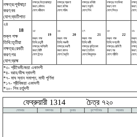
নক্ষত্র:উত্তরাষাঢ়া
নক্ষত্র:শ্রবণা
নক্ষত্র:ধনিষ্ঠা
নক্ষত্র:শতভিষ‌া
নক্ষত
নক্ষত্র:পূর্বাষাঢ়া
করণ:কৌলব
করণ:বণিজ
করণ:শকুনি
করণ:নাগ
করণ:
করণ:বব
যোগ:বরীয়ান
যোগ:পরিঘ
যোগ:শিব
যোগ:সিদ্ধ
যোগ:
যোগ:ব্যতীপাত
২৪
18
২৫
২৬
২৭
২৮
২৯
19
20
21
22
শুক্ল পক্ষ
শুক্ল পক্ষ
শুক্ল পক্ষ
শুক্ল পক্ষ
শুক্ল পক্ষ
শুক্ল
তিথি:তৃতীয়া
তিথি:চতুর্থী
তিথি:পঞ্চমী
তিথি:ষষ্ঠী
তিথি:সপ্তমী
তিথি:
নক্ষত্র:অশ্বিনী
নক্ষত্র:ভরণী
নক্ষত্র:কৃত্তিকা
নক্ষত্র:রোহিণী
নক্ষত
নক্ষত্র:রেবতী
করণ:বিষ্টি
করণ:বালব
করণ:তৈতিল
করণ:গর
করণ:ব
করণ:গর
যোগ:ইন্দ্র
যোগ:বৈধৃতি
যোগ:বিষ্কুম্ভ
যোগ:প্রীতি
যোগ:
যোগ:ব্রহ্ম
*৩- শ্রীভৈমী/জয়া একাদশী
*৪- বরাহ/ভীষ্ম দ্বাদশী
*৭- মাঘ স্নান সমাপ্ত, মাঘী পূর্ণিমা
*১৭- শ্রীবিজয়া একাদশী
*২০- শিব চর্তুদশী
ফেব্রুয়ারী 1314 চৈত্র ৭২০ মা
সোমবার
মঙ্গলবার
বুধবার
বৃহস্পতিবার
শুক্রবার