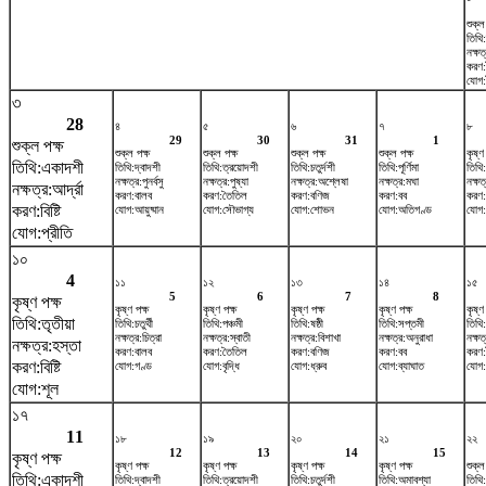
শুক্ল
তিথি
নক্ষত
করণ
যোগ:
৩
28
৪
৫
৬
৭
৮
29
30
31
1
শুক্ল পক্ষ
শুক্ল পক্ষ
শুক্ল পক্ষ
শুক্ল পক্ষ
শুক্ল পক্ষ
কৃষ্ণ
তিথি:একাদশী
তিথি:দ্বাদশী
তিথি:ত্রয়োদশী
তিথি:চতুর্দশী
তিথি:পূর্ণিমা
তিথি
নক্ষত্র:পুনর্বসু
নক্ষত্র:পুষ্যা
নক্ষত্র:অশ্লেষা
নক্ষত্র:মঘা
নক্ষত্
নক্ষত্র:আর্দ্রা
করণ:বালব
করণ:তৈতিল
করণ:বণিজ
করণ:বব
করণ
করণ:বিষ্টি
যোগ:আয়ুষ্মান
যোগ:সৌভাগ্য
যোগ:শোভন
যোগ:অতিগণ্ড
যোগ:স
যোগ:প্রীতি
১০
4
১১
১২
১৩
১৪
১৫
5
6
7
8
কৃষ্ণ পক্ষ
কৃষ্ণ পক্ষ
কৃষ্ণ পক্ষ
কৃষ্ণ পক্ষ
কৃষ্ণ পক্ষ
কৃষ্ণ
তিথি:তৃতীয়া
তিথি:চতুর্থী
তিথি:পঞ্চমী
তিথি:ষষ্ঠী
তিথি:সপ্তমী
তিথি
নক্ষত্র:চিত্রা
নক্ষত্র:স্বাতী
নক্ষত্র:বিশাখা
নক্ষত্র:অনুরাধা
নক্ষত্
নক্ষত্র:হস্তা
করণ:বালব
করণ:তৈতিল
করণ:বণিজ
করণ:বব
করণ
করণ:বিষ্টি
যোগ:গণ্ড
যোগ:বৃদ্ধি
যোগ:ধ্রুব
যোগ:ব্যাঘাত
যোগ:
যোগ:শূল
১৭
11
১৮
১৯
২০
২১
২২
12
13
14
15
কৃষ্ণ পক্ষ
কৃষ্ণ পক্ষ
কৃষ্ণ পক্ষ
কৃষ্ণ পক্ষ
কৃষ্ণ পক্ষ
শুক্ল
তিথি:একাদশী
তিথি:দ্বাদশী
তিথি:ত্রয়োদশী
তিথি:চতুর্দশী
তিথি:অমাবশ্যা
তিথি