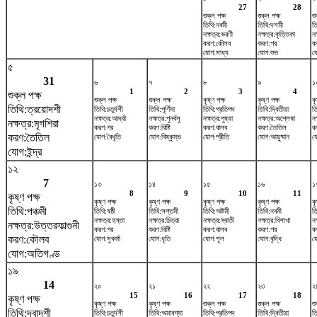
27
28
শুক্ল পক্ষ
শুক্ল পক্ষ
শু
তিথি:নবমী
তিথি:দশমী
ত
নক্ষত্র:ভরণী
নক্ষত্র:কৃত্তিকা
নক
করণ:কৌলব
করণ:গর
কর
যোগ:সাধ্য
যোগ:শুভ
য
৫
31
৬
৭
৮
৯
১
1
2
3
4
শুক্ল পক্ষ
শুক্ল পক্ষ
শুক্ল পক্ষ
কৃষ্ণ পক্ষ
কৃষ্ণ পক্ষ
কৃ
তিথি:ত্রয়োদশী
তিথি:চতুর্দশী
তিথি:পূর্ণিমা
তিথি:প্রতিপদ
তিথি:দ্বিতীয়া
ত
নক্ষত্র:আর্দ্রা
নক্ষত্র:পুনর্বসু
নক্ষত্র:পুষ্যা
নক্ষত্র:অশ্লেষা
নক
নক্ষত্র:মৃগশিরা
করণ:গর
করণ:বিষ্টি
করণ:বালব
করণ:তৈতিল
ক
করণ:তৈতিল
যোগ:বৈধৃতি
যোগ:বিষ্কুম্ভ
যোগ:প্রীতি
যোগ:আয়ুষ্মান
য
যোগ:ইন্দ্র
১২
7
১৩
১৪
১৫
১৬
১
8
9
10
11
কৃষ্ণ পক্ষ
কৃষ্ণ পক্ষ
কৃষ্ণ পক্ষ
কৃষ্ণ পক্ষ
কৃষ্ণ পক্ষ
কৃ
তিথি:পঞ্চমী
তিথি:ষষ্ঠী
তিথি:সপ্তমী
তিথি:অষ্টমী
তিথি:নবমী
ত
নক্ষত্র:হস্তা
নক্ষত্র:চিত্রা
নক্ষত্র:স্বাতী
নক্ষত্র:বিশাখা
নক
নক্ষত্র:উত্তরফাল্গুনী
করণ:গর
করণ:বিষ্টি
করণ:বালব
করণ:গর
কর
করণ:কৌলব
যোগ:সুকর্মা
যোগ:ধৃতি
যোগ:শূল
যোগ:বৃদ্ধি
য
যোগ:অতিগণ্ড
১৯
14
২০
২১
২২
২৩
২
15
16
17
18
কৃষ্ণ পক্ষ
কৃষ্ণ পক্ষ
কৃষ্ণ পক্ষ
শুক্ল পক্ষ
শুক্ল পক্ষ
শু
তিথি:দ্বাদশী
তিথি:চতুর্দশী
তিথি:অমাবশ্যা
তিথি:প্রতিপদ
তিথি:দ্বিতীয়া
ত