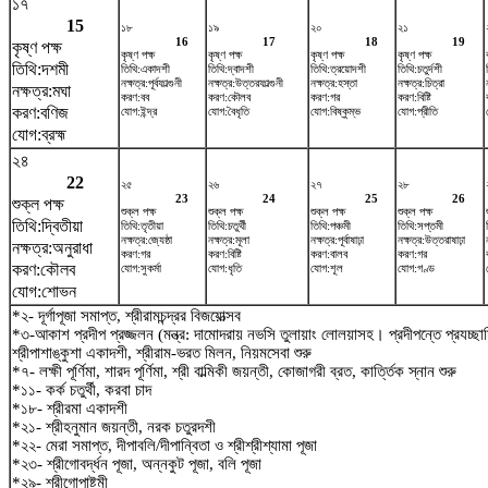
১৭
15
১৮
১৯
২০
২১
16
17
18
19
কৃষ্ণ পক্ষ
কৃষ্ণ পক্ষ
কৃষ্ণ পক্ষ
কৃষ্ণ পক্ষ
কৃষ্ণ পক্ষ
তিথি:দশমী
তিথি:একাদশী
তিথি:দ্বাদশী
তিথি:ত্রয়োদশী
তিথি:চতুর্দশী
নক্ষত্র:পূর্বফাল্গুনী
নক্ষত্র:উত্তরফাল্গুনী
নক্ষত্র:হস্তা
নক্ষত্র:চিত্রা
নক্ষত্র:মঘা
করণ:বব
করণ:কৌলব
করণ:গর
করণ:বিষ্টি
করণ:বণিজ
যোগ:ইন্দ্র
যোগ:বৈধৃতি
যোগ:বিষ্কুম্ভ
যোগ:প্রীতি
যোগ:ব্রহ্ম
২৪
22
২৫
২৬
২৭
২৮
23
24
25
26
শুক্ল পক্ষ
শুক্ল পক্ষ
শুক্ল পক্ষ
শুক্ল পক্ষ
শুক্ল পক্ষ
তিথি:দ্বিতীয়া
তিথি:তৃতীয়া
তিথি:চতুর্থী
তিথি:পঞ্চমী
তিথি:সপ্তমী
নক্ষত্র:জ্যেষ্ঠা
নক্ষত্র:মূলা
নক্ষত্র:পূর্বাষাঢ়া
নক্ষত্র:উত্তরাষাঢ়া
নক্ষত্র:অনুরাধা
করণ:গর
করণ:বিষ্টি
করণ:বালব
করণ:গর
করণ:কৌলব
যোগ:সুকর্মা
যোগ:ধৃতি
যোগ:শূল
যোগ:গণ্ড
যোগ:শোভন
*২- দূর্গাপূজা সমাপ্ত, শ্রীরামচন্দ্রর বিজয়োত্সব
*৩-আকাশ প্রদীপ প্রজ্জলন (মন্ত্র: দামোদরায় নভসি তুলায়াং লোলয়াসহ। প্রদীপন্তে প্রযচ্
শ্রীপাশাঙ্কুশা একাদশী, শ্রীরাম-ভরত মিলন, নিয়মসেবা শুরু
*৭- লক্ষী পূর্ণিমা, শারদ পূর্ণিমা, শ্রী বাল্মিকী জয়ন্তী, কোজাগরী ব্রত, কার্ত্তিক স্নান শুরু
*১১- কর্ক চতুর্থী, করবা চাদ
*১৮- শ্রীরমা একাদশী
*২১- শ্রীহনুমান জয়ন্তী, নরক চতুরদশী
*২২- মেরা সমাপ্ত, দীপাবলি/দীপান্বিতা ও শ্রীশ্রীশ্যামা পূজা
*২৩- শ্রীগোবর্দ্ধন পূজা, অন্নকুট পূজা, বলি পূজা
*২৯- শ্রীগোপাষ্টমী