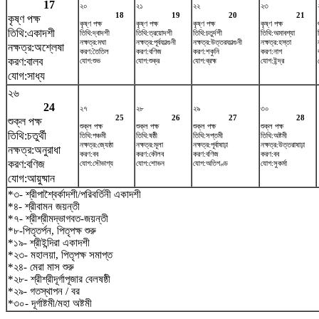
17
২০
২১
২২
২৩
18
19
20
21
কৃষ্ণ পক্ষ
কৃষ্ণ পক্ষ
কৃষ্ণ পক্ষ
কৃষ্ণ পক্ষ
কৃষ্ণ পক্ষ
তিথি:একাদশী
তিথি:দ্বাদশী
তিথি:ত্রয়োদশী
তিথি:চতুর্দশী
তিথি:অমাবশ্যা
নক্ষত্র:মঘা
নক্ষত্র:পূর্বফাল্গুনী
নক্ষত্র:উত্তরফাল্গুনী
নক্ষত্র:হস্তা
নক্ষত্র:অশ্লেষা
করণ:তৈতিল
করণ:বণিজ
করণ:শকুনি
করণ:নাগ
করণ:বালব
যোগ:শুভ
যোগ:শুক্র
যোগ:ব্রহ্ম
যোগ:ইন্দ্র
যোগ:সাধ্য
২৬
24
২৭
২৮
২৯
৩০
25
26
27
28
শুক্ল পক্ষ
শুক্ল পক্ষ
শুক্ল পক্ষ
শুক্ল পক্ষ
শুক্ল পক্ষ
তিথি:চতুর্থী
তিথি:পঞ্চমী
তিথি:ষষ্ঠী
তিথি:সপ্তমী
তিথি:অষ্টমী
নক্ষত্র:জ্যেষ্ঠা
নক্ষত্র:মূলা
নক্ষত্র:পূর্বাষাঢ়া
নক্ষত্র:উত্তরাষাঢ়া
নক্ষত্র:অনুরাধা
করণ:বব
করণ:কৌলব
করণ:বণিজ
করণ:বব
করণ:বণিজ
যোগ:সৌভাগ্য
যোগ:শোভন
যোগ:অতিগণ্ড
যোগ:সুকর্মা
যোগ:আয়ুষ্মান
*৩- শ্রীপাশ্বৈর্কাদশী/পরিবর্তিনী একাদশী
*৪- শ্রীবামন জয়ন্তী
*৭- শ্রীশ্রীমদ্ভাগবত-জয়ন্তী
*৮-পিতৃতর্পন, পিতৃপক্ষ শুরু
*১৯- শ্রীইন্দিরা একাদশী
*২৩- মহালয়া, পিতৃপক্ষ সমাপ্ত
*২৪- মেরা মাস শুরু
*২৮- শ্রীশ্রীদূর্গাপূজার বেলষষ্ঠী
*২৯- গতস্থাপন / বর
*৩০- দূর্গাষ্টমী/মহা অষ্টমী