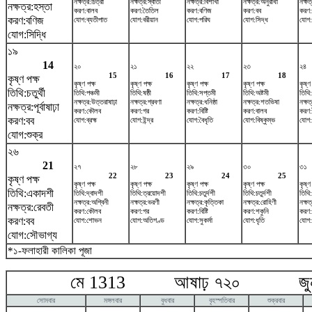
নক্ষত্র:চিত্রা
নক্ষত্র:স্বাতী
নক্ষত্র:বিশাখা
নক্ষত্র:অনুরাধা
নক্ষত্
নক্ষত্র:হস্তা
করণ:বালব
করণ:তৈতিল
করণ:বণিজ
করণ:বব
করণ
করণ:বণিজ
যোগ:ব্যতীপাত
যোগ:বরীয়ান
যোগ:পরিঘ
যোগ:সিদ্ধ
যোগ:
যোগ:সিদ্ধি
১৯
14
২০
২১
২২
২৩
২৪
15
16
17
18
কৃষ্ণ পক্ষ
কৃষ্ণ পক্ষ
কৃষ্ণ পক্ষ
কৃষ্ণ পক্ষ
কৃষ্ণ পক্ষ
কৃষ্ণ
তিথি:চতুর্থী
তিথি:পঞ্চমী
তিথি:ষষ্ঠী
তিথি:সপ্তমী
তিথি:অষ্টমী
তিথি
নক্ষত্র:উত্তরাষাঢ়া
নক্ষত্র:শ্রবণা
নক্ষত্র:ধনিষ্ঠা
নক্ষত্র:শতভিষ‌া
নক্ষত
নক্ষত্র:পূর্বাষাঢ়া
করণ:কৌলব
করণ:গর
করণ:বিষ্টি
করণ:বালব
করণ
করণ:বব
যোগ:ব্রহ্ম
যোগ:ইন্দ্র
যোগ:বৈধৃতি
যোগ:বিষ্কুম্ভ
যোগ:
যোগ:শুক্র
২৬
21
২৭
২৮
২৯
৩০
৩১
22
23
24
25
কৃষ্ণ পক্ষ
কৃষ্ণ পক্ষ
কৃষ্ণ পক্ষ
কৃষ্ণ পক্ষ
কৃষ্ণ পক্ষ
কৃষ্ণ
তিথি:একাদশী
তিথি:দ্বাদশী
তিথি:ত্রয়োদশী
তিথি:চতুর্দশী
তিথি:চতুর্দশী
তিথি
নক্ষত্র:অশ্বিনী
নক্ষত্র:ভরণী
নক্ষত্র:কৃত্তিকা
নক্ষত্র:রোহিণী
নক্ষত
নক্ষত্র:রেবতী
করণ:কৌলব
করণ:গর
করণ:বিষ্টি
করণ:শকুনি
করণ:
করণ:বব
যোগ:শোভন
যোগ:অতিগণ্ড
যোগ:সুকর্মা
যোগ:ধৃতি
যোগ:
যোগ:সৌভাগ্য
*১-ফলাহারী কালিকা পূজা
মে 1313 আষাঢ় ৭২০ জুন
সোমবার
মঙ্গলবার
বুধবার
বৃহস্পতিবার
শুক্রবার