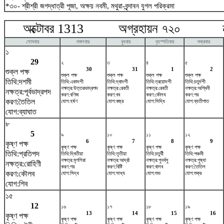
*৩০- শ্রীশ্রী জগদ্ধাত্রী পূজা, অক্ষয় নবমী, মথুরা-বৃন্দাবন যুগল পরিক্রমা
অক্টোবর 1313 অগ্রহায়ন ৭২০ নভে
সোমবার
মঙ্গলবার
বুধবার
বৃহস্পতিবার
শুক্রবার
১
29
২
৩
৪
৫
30
31
1
2
শুক্ল পক্ষ
শুক্ল পক্ষ
শুক্ল পক্ষ
শুক্ল পক্ষ
শুক্ল পক্ষ
তিথি:দশমী
তিথি:একাদশী
তিথি:দ্বাদশী
তিথি:ত্রয়োদশী
তিথি:চতুর্দশী
নক্ষত্র:উত্তরভাদ্রপদ
নক্ষত্র:রেবতী
নক্ষত্র:রেবতী
নক্ষত্র:অশ্বিনী
নক্ষত্র:পূর্বভাদ্রপদ
করণ:বণিজ
করণ:বব
করণ:কৌলব
করণ:গর
করণ:তৈতিল
যোগ:হর্ষণ
যোগ:বজ্র
যোগ:সিদ্ধি
যোগ:ব্যতীপাত
যোগ:ব্যাঘাত
৮
5
৯
১০
১১
১২
6
7
8
9
কৃষ্ণ পক্ষ
কৃষ্ণ পক্ষ
কৃষ্ণ পক্ষ
কৃষ্ণ পক্ষ
কৃষ্ণ পক্ষ
তিথি:প্রতিপদ
তিথি:দ্বিতীয়া
তিথি:তৃতীয়া
তিথি:চতুর্থী
তিথি:পঞ্চমী
নক্ষত্র:মৃগশিরা
নক্ষত্র:আর্দ্রা
নক্ষত্র:পুনর্বসু
নক্ষত্র:পুষ্যা
নক্ষত্র:রোহিণী
করণ:গর
করণ:বিষ্টি
করণ:বালব
করণ:তৈতিল
করণ:কৌলব
যোগ:সিদ্ধ
যোগ:সাধ্য
যোগ:শুভ
যোগ:শুক্র
যোগ:শিব
১৫
12
১৬
১৭
১৮
১৯
13
14
15
16
কৃষ্ণ পক্ষ
কৃষ্ণ পক্ষ
কৃষ্ণ পক্ষ
কৃষ্ণ পক্ষ
কৃষ্ণ পক্ষ