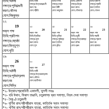
তিথি:অষ্টমী
তিথি:নবমী
তিথি:দশমী
তিথি:একাদশী
তিথি:দ্বাদশী
নক্ষত্র:উত্তরফাল্গুনী
নক্ষত্র:হস্তা
নক্ষত্র:চিত্রা
নক্ষত্র:স্বাতী
নক্ষত্র:পূর্বফাল্গুনী
করণ:গর
করণ:বিষ্টি
করণ:বালব
করণ:তৈতিল
করণ:কৌলব
যোগ:প্রীতি
যোগ:আয়ুষ্মান
যোগ:সৌভাগ্য
যোগ:শোভন
যোগ:বিষ্কুম্ভ
২২
19
২৩
২৪
২৫
২৬
20
21
22
23
শুক্ল পক্ষ
শুক্ল পক্ষ
শুক্ল পক্ষ
শুক্ল পক্ষ
শুক্ল পক্ষ
তিথি:প্রতিপদ
তিথি:দ্বিতীয়া
তিথি:তৃতীয়া
তিথি:চতুর্থী
তিথি:পঞ্চমী
নক্ষত্র:মূলা
নক্ষত্র:পূর্বাষাঢ়া
নক্ষত্র:উত্তরাষাঢ়া
নক্ষত্র:শ্রবণা
নক্ষত্র:জ্যেষ্ঠা
করণ:বালব
করণ:তৈতিল
করণ:বণিজ
করণ:বব
করণ:কিন্তুগ্ন
যোগ:শূল
যোগ:বৃদ্ধি
যোগ:ধ্রুব
যোগ:ব্যাঘাত
যোগ:ধৃতি
২৯
26
৩০
27
শুক্ল পক্ষ
শুক্ল পক্ষ
তিথি:অষ্টমী
তিথি:নবমী
নক্ষত্র:উত্তরভাদ্রপদ
নক্ষত্র:পূর্বভাদ্রপদ
করণ:কৌলব
করণ:বব
যোগ:ব্যতীপাত
যোগ:সিদ্ধি
*২- উত্থান/প্রবোধিনী একাদশী, তুলসী লহঙ
*৩- হরি উথান, ফিরাল তাঙানি, চতুরমাস্য ব্রত সমাপ্ত, নিয়ম সেবা সমাপ্ত
*৫- বৈকুণ্ঠ চতুরদশী
*৬- পূর্ণিমা রাস/শ্রীশ্রীরাস যাত্রা, কার্ত্তিক স্নান সমাপ্ত
*৭- পূর্ণিমা রাস/শ্রীশ্রীরাস যাত্রা, কার্ত্তিক স্নান সমাপ্ত