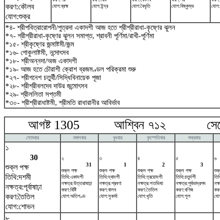
করণ:কৌলব
যোগ:ব্রহ্ম
যোগ:ইন্দ্র
যোগ:বৈধৃতি
যোগ:বিষ্কুম্ভ
যোগ:
যোগ:শুক্র
*৪- শ্রীপবিত্রারোপনী/পুত্রদা একাদশী আজ হতে শ্রীশ্রীরাধা-কৃষ্ণের ঝুলন
*৭- শ্রীশ্রীরাধা-কৃষ্ণের ঝুলন সমাপ্ত, শ্রাবনী পূর্ণিমা/রাখী-পূর্ণিমা
*১৫- শ্রীকৃষ্ণের জন্মাষ্টমী/জন্ম
*১৬- গোকুলাষ্টমী, নন্দোৎসব
*১৮- শ্রীঅন্নদা/অজ একাদশী
*১৯- আজ হতে চৌরাশী ক্রোশ ব্রজমণ্ডল পরিক্রমা শুরু
*২৭- শ্রীগনেশ চতুর্থী/সিদ্ধিবিনায়েক পূজা
*২৮- শ্রীশ্রীবলদেব দাউর জন্মোৎসব
*২৯- শ্রীললিতা সপ্তমী
*৩০- শ্রীশ্রীরাধাষ্টমী, শ্রীমতি রাধারানীর আবির্ভাব
আগষ্ট 1305 আশ্বিন ৭১২ সেপ্টে
সোমবার
মঙ্গলবার
বুধবার
বৃহস্পতিবার
শুক্রবার
১
30
২
৩
৪
৫
৬
31
1
2
3
শুক্ল পক্ষ
শুক্ল পক্ষ
শুক্ল পক্ষ
শুক্ল পক্ষ
শুক্ল পক্ষ
শুক
তিথি:দশমী
তিথি:একাদশী
তিথি:দ্বাদশী
তিথি:ত্রয়োদশী
তিথি:চতুর্দশী
তিথি
নক্ষত্র:উত্তরাষাঢ়া
নক্ষত্র:শ্রবণা
নক্ষত্র:শতভিষ‌া
নক্ষত্র:পূর্বভাদ্রপদ
নক্
নক্ষত্র:পূর্বাষাঢ়া
করণ:বিষ্টি
করণ:বালব
করণ:তৈতিল
করণ:বণিজ
কর
করণ:তৈতিল
যোগ:অতিগণ্ড
যোগ:সুকর্মা
যোগ:ধৃতি
যোগ:শূল
যো
যোগ:শোভন
৮