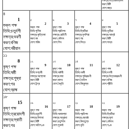
নক্ষত্র:উত্তরভাদ্রপদ
করণ:বিষ্টি
যোগ:বজ্র
৪
1
৫
৬
৭
৮
2
3
4
5
শুক্ল পক্ষ
শুক্ল পক্ষ
কৃষ্ণ পক্ষ
কৃষ্ণ পক্ষ
কৃষ্ণ পক্ষ
তিথি:চতুর্দশী
তিথি:পূর্ণিমা
তিথি:প্রতিপদ
তিথি:দ্বিতীয়া
তিথি:তৃতীয়া
নক্ষত্র:কৃত্তিকা
নক্ষত্র:রোহিণী
নক্ষত্র:মৃগশিরা
নক্ষত্র:আর্দ্রা
নক্ষত্র:ভরণী
করণ:বব
করণ:কৌলব
করণ:গর
করণ:বিষ্টি
করণ:বণিজ
যোগ:পরিঘ
যোগ:শিব
যোগ:সিদ্ধ
যোগ:সাধ্য
যোগ:বরীয়ান
১১
8
১২
১৩
১৪
১৫
9
10
11
12
কৃষ্ণ পক্ষ
কৃষ্ণ পক্ষ
কৃষ্ণ পক্ষ
কৃষ্ণ পক্ষ
কৃষ্ণ পক্ষ
তিথি:ষষ্ঠী
তিথি:সপ্তমী
তিথি:অষ্টমী
তিথি:নবমী
তিথি:দশমী
নক্ষত্র:অশ্লেষা
নক্ষত্র:মঘা
নক্ষত্র:পূর্বফাল্গুনী
নক্ষত্র:উত্তরফাল্গুনী
নক্ষত্র:পুষ্যা
করণ:বিষ্টি
করণ:বালব
করণ:তৈতিল
করণ:বণিজ
করণ:গর
যোগ:ইন্দ্র
যোগ:বৈধৃতি
যোগ:বিষ্কুম্ভ
যোগ:প্রীতি
যোগ:ব্রহ্ম
১৮
15
১৯
২০
২১
২২
16
17
18
19
কৃষ্ণ পক্ষ
কৃষ্ণ পক্ষ
কৃষ্ণ পক্ষ
শুক্ল পক্ষ
শুক্ল পক্ষ
তিথি:ত্রয়োদশী
তিথি:চতুর্দশী
তিথি:অমাবশ্যা
তিথি:প্রতিপদ
তিথি:দ্বিতীয়া
নক্ষত্র:বিশাখা
নক্ষত্র:অনুরাধা
নক্ষত্র:জ্যেষ্ঠা
নক্ষত্র:মূলা
নক্ষত্র:স্বাতী
করণ:বিষ্টি
করণ:চতুষ্পাদ
করণ:কিন্তুগ্ন
করণ:কৌলব
করণ:গর
যোগ:অতিগণ্ড
যোগ:সুকর্মা
যোগ:ধৃতি
যোগ:গণ্ড