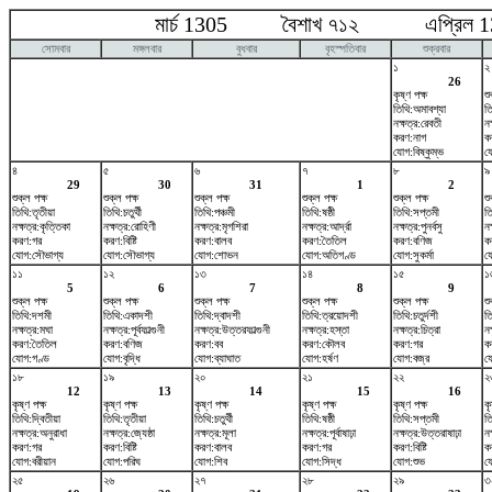
মার্চ 1305 বৈশাখ ৭১২ এপ্রিল 1
সোমবার
মঙ্গলবার
বুধবার
বৃহস্পতিবার
শুক্রবার
১
২
26
কৃষ্ণ পক্ষ
শু
তিথি:অমাবশ্যা
ত
নক্ষত্র:রেবতী
নক
করণ:নাগ
ক
যোগ:বিষ্কুম্ভ
য
৪
৫
৬
৭
৮
৯
29
30
31
1
2
শুক্ল পক্ষ
শুক্ল পক্ষ
শুক্ল পক্ষ
শুক্ল পক্ষ
শুক্ল পক্ষ
শু
তিথি:তৃতীয়া
তিথি:চতুর্থী
তিথি:পঞ্চমী
তিথি:ষষ্ঠী
তিথি:সপ্তমী
তি
নক্ষত্র:কৃত্তিকা
নক্ষত্র:রোহিণী
নক্ষত্র:মৃগশিরা
নক্ষত্র:আর্দ্রা
নক্ষত্র:পুনর্বসু
নক
করণ:গর
করণ:বিষ্টি
করণ:বালব
করণ:তৈতিল
করণ:বণিজ
কর
যোগ:সৌভাগ্য
যোগ:সৌভাগ্য
যোগ:শোভন
যোগ:অতিগণ্ড
যোগ:সুকর্মা
য
১১
১২
১৩
১৪
১৫
১
5
6
7
8
9
শুক্ল পক্ষ
শুক্ল পক্ষ
শুক্ল পক্ষ
শুক্ল পক্ষ
শুক্ল পক্ষ
শু
তিথি:দশমী
তিথি:একাদশী
তিথি:দ্বাদশী
তিথি:ত্রয়োদশী
তিথি:চতুর্দশী
তি
নক্ষত্র:মঘা
নক্ষত্র:পূর্বফাল্গুনী
নক্ষত্র:উত্তরফাল্গুনী
নক্ষত্র:হস্তা
নক্ষত্র:চিত্রা
নক
করণ:তৈতিল
করণ:বণিজ
করণ:বব
করণ:কৌলব
করণ:গর
কর
যোগ:গণ্ড
যোগ:বৃদ্ধি
যোগ:ব্যাঘাত
যোগ:হর্ষণ
যোগ:বজ্র
য
১৮
১৯
২০
২১
২২
২
12
13
14
15
16
কৃষ্ণ পক্ষ
কৃষ্ণ পক্ষ
কৃষ্ণ পক্ষ
কৃষ্ণ পক্ষ
কৃষ্ণ পক্ষ
কৃ
তিথি:দ্বিতীয়া
তিথি:তৃতীয়া
তিথি:চতুর্থী
তিথি:ষষ্ঠী
তিথি:সপ্তমী
তি
নক্ষত্র:অনুরাধা
নক্ষত্র:জ্যেষ্ঠা
নক্ষত্র:মূলা
নক্ষত্র:পূর্বাষাঢ়া
নক্ষত্র:উত্তরাষাঢ়া
নক
করণ:গর
করণ:বিষ্টি
করণ:বালব
করণ:গর
করণ:বিষ্টি
ক
যোগ:বরীয়ান
যোগ:পরিঘ
যোগ:শিব
যোগ:সিদ্ধ
যোগ:শুভ
য
২৫
২৬
২৭
২৮
২৯
৩