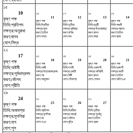
১৫
10
১৬
১৭
১৮
১৯
11
12
13
14
কৃষ্ণ পক্ষ
কৃষ্ণ পক্ষ
কৃষ্ণ পক্ষ
কৃষ্ণ পক্ষ
কৃষ্ণ পক্ষ
তিথি:প্রতিপদ
তিথি:দ্বিতীয়া
তিথি:তৃতীয়া
তিথি:চতুর্থী
তিথি:পঞ্চমী
নক্ষত্র:মূলা
নক্ষত্র:পূর্বাষাঢ়া
নক্ষত্র:উত্তরাষাঢ়া
নক্ষত্র:শ্রবণা
নক্ষত্র:অনুরাধা
করণ:তৈতিল
করণ:বণিজ
করণ:বালব
করণ:তৈতিল
করণ:বালব
যোগ:সাধ্য
যোগ:শুভ
যোগ:শুক্র
যোগ:ব্রহ্ম
যোগ:সিদ্ধ
২২
17
২৩
২৪
২৫
২৬
18
19
20
21
কৃষ্ণ পক্ষ
কৃষ্ণ পক্ষ
কৃষ্ণ পক্ষ
কৃষ্ণ পক্ষ
কৃষ্ণ পক্ষ
তিথি:অষ্টমী
তিথি:নবমী
তিথি:দশমী
তিথি:একাদশী
তিথি:দ্বাদশী
নক্ষত্র:উত্তরভাদ্রপদ
নক্ষত্র:রেবতী
নক্ষত্র:অশ্বিনী
নক্ষত্র:ভরণী
নক্ষত্র:পূর্বভাদ্রপদ
করণ:গর
করণ:বিষ্টি
করণ:বালব
করণ:তৈতিল
করণ:কৌলব
যোগ:আয়ুষ্মান
যোগ:সৌভাগ্য
যোগ:শোভন
যোগ:অতিগণ্ড
যোগ:প্রীতি
২৯
24
৩০
৩১
৩২
25
26
27
কৃষ্ণ পক্ষ
শুক্ল পক্ষ
শুক্ল পক্ষ
শুক্ল পক্ষ
তিথি:অমাবশ্যা
তিথি:প্রতিপদ
তিথি:দ্বিতীয়া
তিথি:তৃতীয়া
নক্ষত্র:মৃগশিরা
নক্ষত্র:আর্দ্রা
নক্ষত্র:পুনর্বসু
নক্ষত্র:মৃগশিরা
করণ:বব
করণ:কৌলব
করণ:তৈতিল
করণ:নাগ
যোগ:গণ্ড
যোগ:বৃদ্ধি
যোগ:ধ্রুব
যোগ:শূল