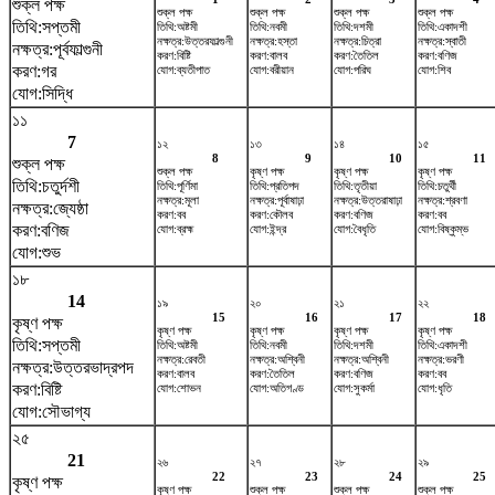
শুক্ল পক্ষ
শুক্ল পক্ষ
শুক্ল পক্ষ
শুক্ল পক্ষ
শুক্ল পক্ষ
তিথি:সপ্তমী
তিথি:অষ্টমী
তিথি:নবমী
তিথি:দশমী
তিথি:একাদশী
নক্ষত্র:উত্তরফাল্গুনী
নক্ষত্র:হস্তা
নক্ষত্র:চিত্রা
নক্ষত্র:স্বাতী
নক্ষত্র:পূর্বফাল্গুনী
করণ:বিষ্টি
করণ:বালব
করণ:তৈতিল
করণ:বণিজ
করণ:গর
যোগ:ব্যতীপাত
যোগ:বরীয়ান
যোগ:পরিঘ
যোগ:শিব
যোগ:সিদ্ধি
১১
7
১২
১৩
১৪
১৫
8
9
10
11
শুক্ল পক্ষ
শুক্ল পক্ষ
কৃষ্ণ পক্ষ
কৃষ্ণ পক্ষ
কৃষ্ণ পক্ষ
তিথি:চতুর্দশী
তিথি:পূর্ণিমা
তিথি:প্রতিপদ
তিথি:তৃতীয়া
তিথি:চতুর্থী
নক্ষত্র:মূলা
নক্ষত্র:পূর্বাষাঢ়া
নক্ষত্র:উত্তরাষাঢ়া
নক্ষত্র:শ্রবণা
নক্ষত্র:জ্যেষ্ঠা
করণ:বব
করণ:কৌলব
করণ:বণিজ
করণ:বব
করণ:বণিজ
যোগ:ব্রহ্ম
যোগ:ইন্দ্র
যোগ:বৈধৃতি
যোগ:বিষ্কুম্ভ
যোগ:শুভ
১৮
14
১৯
২০
২১
২২
15
16
17
18
কৃষ্ণ পক্ষ
কৃষ্ণ পক্ষ
কৃষ্ণ পক্ষ
কৃষ্ণ পক্ষ
কৃষ্ণ পক্ষ
তিথি:সপ্তমী
তিথি:অষ্টমী
তিথি:নবমী
তিথি:দশমী
তিথি:একাদশী
নক্ষত্র:রেবতী
নক্ষত্র:অশ্বিনী
নক্ষত্র:অশ্বিনী
নক্ষত্র:ভরণী
নক্ষত্র:উত্তরভাদ্রপদ
করণ:বালব
করণ:তৈতিল
করণ:বণিজ
করণ:বব
করণ:বিষ্টি
যোগ:শোভন
যোগ:অতিগণ্ড
যোগ:সুকর্মা
যোগ:ধৃতি
যোগ:সৌভাগ্য
২৫
21
২৬
২৭
২৮
২৯
22
23
24
25
কৃষ্ণ পক্ষ
কৃষ্ণ পক্ষ
শুক্ল পক্ষ
শুক্ল পক্ষ
শুক্ল পক্ষ