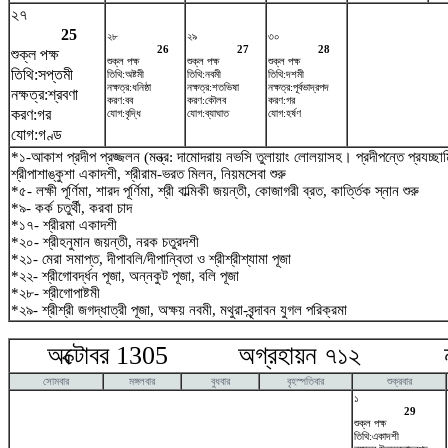
২৭
25
২৮
২৯
৩০
26
27
28
শুক্ল পক্ষ
শুক্ল পক্ষ
শুক্ল পক্ষ
শুক্ল পক্ষ
তিথি:সপ্তমী
তিথি:অষ্টমী
তিথি:নবমী
তিথি:দশমী
নক্ষত্র:ধনিষ্ঠা
নক্ষত্র:শতভিষ‌া
নক্ষত্র:পূর্বভাদ্রপদ
নক্ষত্র:শ্রবণা
করণ:বব
করণ:কৌলব
করণ:গর
করণ:গর
যোগ:বৃদ্ধি
যোগ:ব্যাঘাত
যোগ:হর্ষণ
যোগ:গণ্ড
*১-আকাশ প্রদীপ প্রজ্জলন (মন্ত্র: দামোদরায় নভসি তুলায়াং লোলয়াসহ। প্রদীপন্তে প্রযচ্
শ্রীপাশাঙ্কুশা একাদশী, শ্রীরাম-ভরত মিলন, নিয়মসেবা শুরু
*৫- লক্ষী পূর্ণিমা, শারদ পূর্ণিমা, শ্রী বাল্মিকী জয়ন্তী, কোজাগরী ব্রত, কার্ত্তিক স্নান শুরু
*৯- কর্ক চতুর্থী, করবা চাদ
*১৭- শ্রীরমা একাদশী
*২০- শ্রীহনুমান জয়ন্তী, নরক চতুরদশী
*২১- মেরা সমাপ্ত, দীপাবলি/দীপান্বিতা ও শ্রীশ্রীশ্যামা পূজা
*২২- শ্রীগোবর্দ্ধন পূজা, অন্নকুট পূজা, বলি পূজা
*২৮- শ্রীগোপাষ্টমী
*২৯- শ্রীশ্রী জগদ্ধাত্রী পূজা, অক্ষয় নবমী, মথুরা-বৃন্দাবন যুগল পরিক্রমা
অক্টোবর 1305 অগ্রহায়ন ৭১২ নভে
সোমবার
মঙ্গলবার
বুধবার
বৃহস্পতিবার
শুক্রবার
১
29
শুক্ল পক্ষ
তিথি:একাদশী