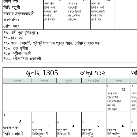
শুক্ল পক্ষ
শুক্ল পক্ষ
শুক্ল পক্ষ
শুক্ল পক্ষ
তিথি:চতুর্থী
তিথি:পঞ্চমী
তিথি:ষষ্ঠী
তিথি:সপ্তমী
নক্ষত্র:হস্তা
নক্ষত্র:চিত্রা
নক্ষত্র:স্বাতী
নক্ষত্র:উত্তরফাল্গুনী
করণ:বব
করণ:কৌলব
করণ:বণিজ
করণ:বণিজ
যোগ:সাধ্য
যোগ:শুভ
যোগ:শুক্র
যোগ:সিদ্ধ
*৪- খার্চী পূজা (ত্রিপুরা)
*৫- ফিরা রথ
*৬- শয়ন একাদশী/ শ্রীশ্রীজগন্নাথ প্রভুর শয়ন, চর্তুমাস্য ব্রত শুরু
*১০- গুরু পূর্ণিমা
*১৫- শ্রীনাগপঞ্চমী
*২১- শ্রীকামিকা একাদশী
জুলাই 1305 ভাদ্র ৭১২ আগষ্
সোমবার
মঙ্গলবার
বুধবার
বৃহস্পতিবার
শুক্রবার
১
২
30
শুক্ল পক্ষ
শুক্ল
তিথি:অষ্টমী
তিথি
নক্ষত্র:বিশাখা
নক্ষত
করণ:বব
করণ
যোগ:ব্রহ্ম
যোগ:
৪
2
৫
৬
৭
৮
৯
3
4
5
6
শুক্ল পক্ষ
শুক্ল পক্ষ
শুক্ল পক্ষ
শুক্ল পক্ষ
কৃষ্ণ পক্ষ
কৃষ্ণ
তিথি:একাদশী
তিথি:ত্রয়োদশী
তিথি:চতুর্দশী
তিথি:পূর্ণিমা
তিথি:প্রতিপদ
তিথি: