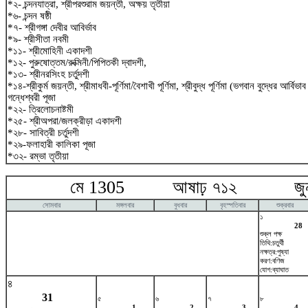
*২- চন্দনযাত্রা, শ্রীপরশুরাম জয়ন্তী, অক্ষয় তৃতীয়া
*৬- চন্দন ষষ্ঠী
*৭- শ্রীগঙ্গা দেবীর আবির্ভাব
*৯- শ্রীসীতা নবমী
*১১- শ্রীমোহিনী একাদশী
*১২- পুরুষোত্তম/রুক্মিনী/পিপিতকী দ্বাদশী,
*১৩- শ্রীনরসিংহ চর্তুদশী
*১৪-শ্রীকুর্ম জয়ন্তী, শ্রীমাধবী-পূর্ণিমা/বৈশাখী পূর্ণিমা, শ্রীবুদ্ধ পূর্ণিমা (ভগবান বুদ্ধের আর্বিভ
গন্ধেশ্বরী পূজা
*২২- ত্রিলোচনাষ্টমী
*২৫- শ্রীঅপরা/জলক্রীড়া একাদশী
*২৮- সাবিত্রী চর্তুদশী
*২৯-ফলাহারী কালিকা পূজা
*৩২- রম্ভা তৃতীয়া
মে 1305 আষাঢ় ৭১২ জুন
সোমবার
মঙ্গলবার
বুধবার
বৃহস্পতিবার
শুক্রবার
১
28
শুক্ল পক্ষ
তিথি:চতুর্থী
নক্ষত্র:পুষ্যা
করণ:বণিজ
যোগ:ব্যাঘাত
৪
31
৫
৬
৭
৮
1
2
3
4