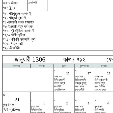
করণ:কৌলব
যোগ:বৈধৃতি
যোগ:ইন্দ্র
*১- শ্রীপুত্রদা একাদশী
*২- শ্রীকুর্ম দ্বাদশী
*৫-ইংরেজী বৎসর সমাপ্ত
*৬-ইংরেজী নতুন বর্ষ শুরু
*১৬- শ্রীষট্‌তিলা একাদশী
*২৩- গৌরী তৃতীয়া
*২৫- শ্রীশ্রী সরস্বতী পূজা
*২৬- শীতলা ষষ্ঠী
*২৮-ভীষ্মাষ্টমী
জানুয়ারী 1306 ফাল্গুন ৭১২ ফেব্র
সোমবার
মঙ্গলবার
বুধবার
বৃহস্পতিবার
শুক্রবার
১
২
৩
26
27
28
শুক্ল পক্ষ
শুক্ল পক্ষ
শুক্ল পক্ষ
তিথি:একাদশী
তিথি:দ্বাদশী
তিথি:ত্রয়োদশী
নক্ষত্র:আর্দ্রা
নক্ষত্র:পুনর্বসু
নক্ষত্র:পুষ্যা
করণ:বিষ্টি
করণ:বালব
করণ:তৈতিল
যোগ:বিষ্কুম্ভ
যোগ:প্রীতি
যোগ:আয়ুষ্মান
৬
31
৭
৮
৯
১০
1
2
3
4
কৃষ্ণ পক্ষ
কৃষ্ণ পক্ষ
কৃষ্ণ পক্ষ
কৃষ্ণ পক্ষ
কৃষ্ণ পক্ষ
তিথি:প্রতিপদ
তিথি:দ্বিতীয়া
তিথি:তৃতীয়া
তিথি:চতুর্থী
তিথি:পঞ্চমী