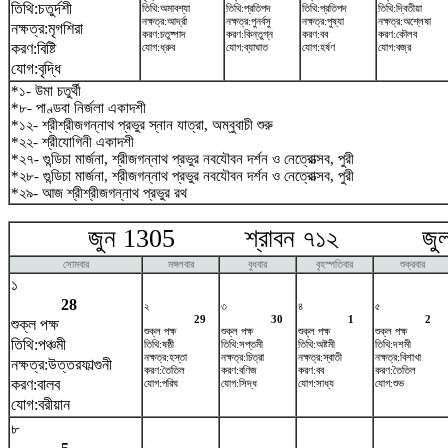
তিথি:চতুর্দশী
তিথি:অমাবশ্যা
তিথি:প্রতিপদ
তিথি:প্রতিপদ
তিথি:দ্বিতীয়া
নক্ষত্র:আর্দ্রা
নক্ষত্র:পুনর্বসু
নক্ষত্র:পুষ্যা
নক্ষত্র:অশ্লেষা
নক্ষত্র:মৃগশিরা
করণ:চতুষ্পাদ
করণ:কিন্তুগ্ন
করণ:বব
করণ:কৌলব
করণ:বিষ্টি
যোগ:ধ্রুব
যোগ:ব্যাঘাত
যোগ:হর্ষণ
যোগ:বজ্র
যোগ:বৃদ্ধি
*১- উমা চতুর্থী
*৮- পাণ্ডবা নির্জলা একাদশী
*১২- শ্রীশ্রীজগন্নাথ প্রভুর স্নান যাত্রা, অম্বুবাচী শুরু
*২২- শ্রীযোগিনী একাদশী
*২৭- গুন্ডিচা মার্জনা, শ্রীজগন্নাথ প্রভুর নবযৌবন দর্শন ও নেত্রোত্সব, পুরী
*২৮- গুন্ডিচা মার্জনা, শ্রীজগন্নাথ প্রভুর নবযৌবন দর্শন ও নেত্রোত্সব, পুরী
*২৯- আজ শ্রীশ্রীজগন্নাথ প্রভুর রথ
জুন 1305 শ্রাবন ৭১২ জুলা
সোমবার
মঙ্গলবার
বুধবার
বৃহস্পতিবার
শুক্রবার
১
28
২
৩
৪
৫
29
30
1
2
শুক্ল পক্ষ
শুক্ল পক্ষ
শুক্ল পক্ষ
শুক্ল পক্ষ
শুক্ল পক্ষ
তিথি:পঞ্চমী
তিথি:ষষ্ঠী
তিথি:সপ্তমী
তিথি:অষ্টমী
তিথি:দশমী
নক্ষত্র:হস্তা
নক্ষত্র:চিত্রা
নক্ষত্র:স্বাতী
নক্ষত্র:বিশাখা
নক্ষত্র:উত্তরফাল্গুনী
করণ:তৈতিল
করণ:বণিজ
করণ:বব
করণ:তৈতিল
করণ:বালব
যোগ:পরিঘ
যোগ:সিদ্ধ
যোগ:সাধ্য
যোগ:শুভ
যোগ:বরীয়ান
৮