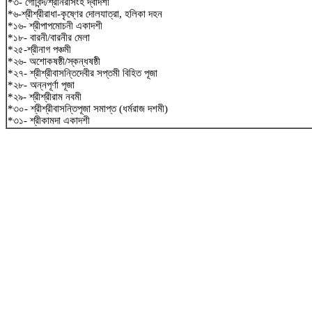
*৩- গোবিন্দ/শ্রীনরসিংহ দ্বাদশী
*৬-শ্রীশ্রীরাধা-কৃষ্ণের দোলযাত্রা, হলিকা দহন
*১৬- শ্রীপাপমোচনী একাদশী
*১৮- বারনী/বারনীর মেলা
*২৫-শ্রীনাগ পঞ্চমী
*২৬- অশোকষষ্ঠী/স্কন্ধষষ্ঠী
*২৭- শ্রীশ্রীবাসন্তিদেবীর সপ্তমী বিহিত পূজা
*২৮- অন্নপূর্ণা পূজা
*২৯- শ্রীশ্রীরাম নবমী
*৩০- শ্রীশ্রীবাসন্তিপূজা সমাপ্ত (ধর্মরাজ দশমী)
*৩১- শ্রীকামদা একাদশী