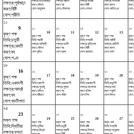
নক্ষত্র:উত্তরাষাঢ়া
নক্ষত্র:শ্রবণা
নক্ষত্র:ধনিষ্ঠা
নক্ষত্র:শতভিষ‌া
নক্ষত
নক্ষত্র:পূর্বাষাঢ়া
করণ:কৌলব
করণ:গর
করণ:বিষ্টি
করণ:বালব
করণ
করণ:বিষ্টি
যোগ:আয়ুষ্মান
যোগ:সৌভাগ্য
যোগ:শোভন
যোগ:অতিগণ্ড
যোগ:
যোগ:প্রীতি
১১
9
১২
১৩
১৪
১৫
১৬
10
11
12
13
কৃষ্ণ পক্ষ
কৃষ্ণ পক্ষ
কৃষ্ণ পক্ষ
কৃষ্ণ পক্ষ
কৃষ্ণ পক্ষ
কৃষ্ণ
তিথি:চতুর্থী
তিথি:পঞ্চমী
তিথি:ষষ্ঠী
তিথি:সপ্তমী
তিথি:অষ্টমী
তিথি
নক্ষত্র:অশ্বিনী
নক্ষত্র:ভরণী
নক্ষত্র:কৃত্তিকা
নক্ষত্র:রোহিণী
নক্ষত
নক্ষত্র:রেবতী
করণ:কৌলব
করণ:গর
করণ:বিষ্টি
করণ:বালব
করণ
করণ:বব
যোগ:বৃদ্ধি
যোগ:ধ্রুব
যোগ:ব্যাঘাত
যোগ:হর্ষণ
যোগ:
যোগ:গণ্ড
১৮
16
১৯
২০
২১
২২
২৩
17
18
19
20
কৃষ্ণ পক্ষ
কৃষ্ণ পক্ষ
কৃষ্ণ পক্ষ
কৃষ্ণ পক্ষ
কৃষ্ণ পক্ষ
কৃষ্ণ
তিথি:একাদশী
তিথি:দ্বাদশী
তিথি:ত্রয়োদশী
তিথি:ত্রয়োদশী
তিথি:চতুর্দশী
তিথি
নক্ষত্র:পুনর্বসু
নক্ষত্র:পুষ্যা
নক্ষত্র:অশ্লেষা
নক্ষত্র:মঘা
নক্ষত্
নক্ষত্র:আর্দ্রা
করণ:কৌলব
করণ:গর
করণ:বণিজ
করণ:শকুনি
করণ:
করণ:বব
যোগ:বরীয়ান
যোগ:পরিঘ
যোগ:শিব
যোগ:সিদ্ধ
যোগ:
যোগ:ব্যতীপাত
২৫
23
২৬
২৭
২৮
২৯
৩০
24
25
26
27
শুক্ল পক্ষ
শুক্ল পক্ষ
শুক্ল পক্ষ
শুক্ল পক্ষ
শুক্ল পক্ষ
শুক্ল
তিথি:দ্বিতীয়া
তিথি:তৃতীয়া
তিথি:চতুর্থী
তিথি:ষষ্ঠী
তিথি:সপ্তমী
তিথি:
নক্ষত্র:চিত্রা
নক্ষত্র:স্বাতী
নক্ষত্র:বিশাখা
নক্ষত্র:অনুরাধা
নক্ষত্
নক্ষত্র:হস্তা
করণ:গর
করণ:বিষ্টি
করণ:কৌলব
করণ:গর
করণ:ব