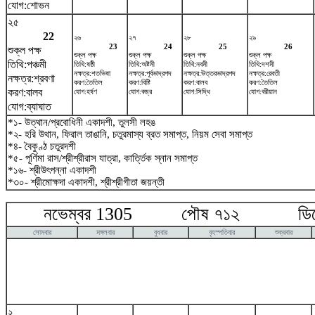
যোগ:শোভন
২৫
22
২৬
২৭
২৮
২৯
23
24
25
26
শুক্ল পক্ষ
শুক্ল পক্ষ
শুক্ল পক্ষ
শুক্ল পক্ষ
শুক্ল পক্ষ
তিথি:পঞ্চমী
তিথি:ষষ্ঠী
তিথি:অষ্টমী
তিথি:নবমী
তিথি:দশমী
নক্ষত্র:শতভিষ‌া
নক্ষত্র:পূর্বভাদ্রপদ
নক্ষত্র:উত্তরভাদ্রপদ
নক্ষত্র:রেবতী
নক্ষত্র:শ্রবণা
করণ:তৈতিল
করণ:বিষ্টি
করণ:বালব
করণ:তৈতিল
করণ:বালব
যোগ:হর্ষণ
যোগ:বজ্র
যোগ:সিদ্ধি
যোগ:বরীয়ান
যোগ:ব্যাঘাত
*১- উত্থান/প্রবোধিনী একাদশী, তুলসী লহঙ
*২- হরি উথান, ফিরাল তাঙানি, চতুরমাস্য ব্রত সমাপ্ত, নিয়ম সেবা সমাপ্ত
*৪- বৈকুণ্ঠ চতুরদশী
*৫- পূর্ণিমা রাস/শ্রীশ্রীরাস যাত্রা, কার্ত্তিক স্নান সমাপ্ত
*১৬- শ্রীউৎপন্না একাদশী
*৩০- শ্রীমোক্ষদা একাদশী, শ্রীশ্রীগীতা জয়ন্তী
নভেম্বর 1305 পৌষ ৭১২ ডিসেম
সোমবার
মঙ্গলবার
বুধবার
বৃহস্পতিবার
শুক্রবার
২