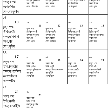
নক্ষত্র:পূর্বফাল্গুনী
নক্ষত্র:পূর্বফাল্গুনী
নক্ষত্র:উত্তরফাল্গুনী
নক্ষত্র:হস্তা
নক্ষত্র:মঘা
করণ:বিষ্টি
করণ:বালব
করণ:তৈতিল
করণ:বণিজ
করণ:বণিজ
যোগ:সৌভাগ্য
যোগ:শোভন
যোগ:সুকর্মা
যোগ:ধৃতি
যোগ:আয়ুষ্মান
১৫
10
১৬
১৭
১৮
১৯
11
12
13
14
কৃষ্ণ পক্ষ
কৃষ্ণ পক্ষ
কৃষ্ণ পক্ষ
কৃষ্ণ পক্ষ
কৃষ্ণ পক্ষ
তিথি:নবমী
তিথি:একাদশী
তিথি:দ্বাদশী
তিথি:ত্রয়োদশী
তিথি:চতুর্দশী
নক্ষত্র:অনুরাধা
নক্ষত্র:মূলা
নক্ষত্র:পূর্বাষাঢ়া
নক্ষত্র:উত্তরাষাঢ়া
নক্ষত্র:বিশাখা
করণ:বব
করণ:কৌলব
করণ:গর
করণ:বিষ্টি
করণ:গর
যোগ:ধ্রুব
যোগ:ব্যাঘাত
যোগ:হর্ষণ
যোগ:বজ্র
যোগ:বৃদ্ধি
২২
17
২৩
২৪
২৫
২৬
18
19
20
21
শুক্ল পক্ষ
শুক্ল পক্ষ
শুক্ল পক্ষ
শুক্ল পক্ষ
শুক্ল পক্ষ
তিথি:দ্বিতীয়া
তিথি:তৃতীয়া
তিথি:চতুর্থী
তিথি:পঞ্চমী
তিথি:ষষ্ঠী
নক্ষত্র:পূর্বভাদ্রপদ
নক্ষত্র:উত্তরভাদ্রপদ
নক্ষত্র:রেবতী
নক্ষত্র:অশ্বিনী
নক্ষত্র:শতভিষ‌া
করণ:গর
করণ:বিষ্টি
করণ:বালব
করণ:তৈতিল
করণ:কৌলব
যোগ:শিব
যোগ:সিদ্ধ
যোগ:সাধ্য
যোগ:শুভ
যোগ:পরিঘ
২৯
24
৩০
25
শুক্ল পক্ষ
শুক্ল পক্ষ
তিথি:নবমী
তিথি:দশমী
নক্ষত্র:মৃগশিরা
নক্ষত্র:রোহিণী
করণ:গর