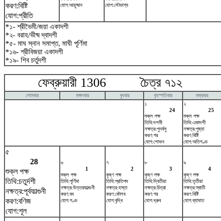
করণ:বিষ্টি
যোগ:আয়ুষ্মান
যোগ:সৌভাগ্য
যোগ:প্রীতি
*১- শ্রীভৈমী/জয়া একাদশী
*২- বরাহ/ভীষ্ম দ্বাদশী
*৫- মাঘ স্নান সমাপ্ত, মাঘী পূর্ণিমা
*১৬- শ্রীবিজয়া একাদশী
*১৯- শিব চর্তুদশী
ফেব্রুয়ারী 1306 চৈত্র ৭১২ মা
সোমবার
মঙ্গলবার
বুধবার
বৃহস্পতিবার
শুক্রবার
১
২
24
25
শুক্ল পক্ষ
শুক্ল পক্ষ
তিথি:দশমী
তিথি:একাদশী
নক্ষত্র:পুনর্বসু
নক্ষত্র:পুষ্যা
করণ:গর
করণ:বিষ্টি
যোগ:শোভন
যোগ:অতিগণ্ড
৫
28
৬
৭
৮
৯
1
2
3
4
শুক্ল পক্ষ
শুক্ল পক্ষ
কৃষ্ণ পক্ষ
কৃষ্ণ পক্ষ
কৃষ্ণ পক্ষ
তিথি:চতুর্দশী
তিথি:পূর্ণিমা
তিথি:প্রতিপদ
তিথি:দ্বিতীয়া
তিথি:তৃতীয়া
নক্ষত্র:উত্তরফাল্গুনী
নক্ষত্র:হস্তা
নক্ষত্র:চিত্রা
নক্ষত্র:স্বাতী
নক্ষত্র:পূর্বফাল্গুনী
করণ:বব
করণ:কৌলব
করণ:গর
করণ:বিষ্টি
করণ:বণিজ
যোগ:গণ্ড
যোগ:বৃদ্ধি
যোগ:ধ্রুব
যোগ:ব্যাঘাত
যোগ:শূল