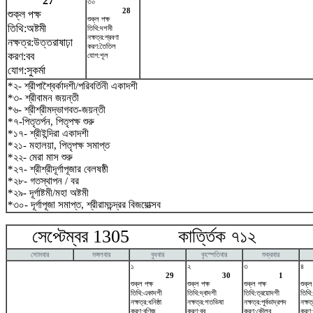
27
৩০
28
শুক্ল পক্ষ
শুক্ল পক্ষ
তিথি:অষ্টমী
তিথি:দশমী
নক্ষত্র:শ্রবণা
নক্ষত্র:উত্তরাষাঢ়া
করণ:তৈতিল
করণ:বব
যোগ:শূল
যোগ:সুকর্মা
*২- শ্রীপাশ্বৈর্কাদশী/পরিবর্তিনী একাদশী
*৩- শ্রীবামন জয়ন্তী
*৬- শ্রীশ্রীমদ্ভাগবত-জয়ন্তী
*৭-পিতৃতর্পন, পিতৃপক্ষ শুরু
*১৭- শ্রীইন্দিরা একাদশী
*২১- মহালয়া, পিতৃপক্ষ সমাপ্ত
*২২- মেরা মাস শুরু
*২৭- শ্রীশ্রীদূর্গাপূজার বেলষষ্ঠী
*২৮- গতস্থাপন / বর
*২৯- দূর্গাষ্টমী/মহা অষ্টমী
*৩০- দূর্গাপূজা সমাপ্ত, শ্রীরামচন্দ্রর বিজয়োত্সব
সেপ্টেম্বর 1305 কার্ত্তিক ৭১২ অক
সোমবার
মঙ্গলবার
বুধবার
বৃহস্পতিবার
শুক্রবার
১
২
৩
৪
29
30
1
শুক্ল পক্ষ
শুক্ল পক্ষ
শুক্ল পক্ষ
শুক্ল
তিথি:একাদশী
তিথি:দ্বাদশী
তিথি:ত্রয়োদশী
তিথি:
নক্ষত্র:ধনিষ্ঠা
নক্ষত্র:শতভিষ‌া
নক্ষত্র:পূর্বভাদ্রপদ
নক্ষ
করণ:বণিজ
করণ:বব
করণ:কৌলব
করণ: