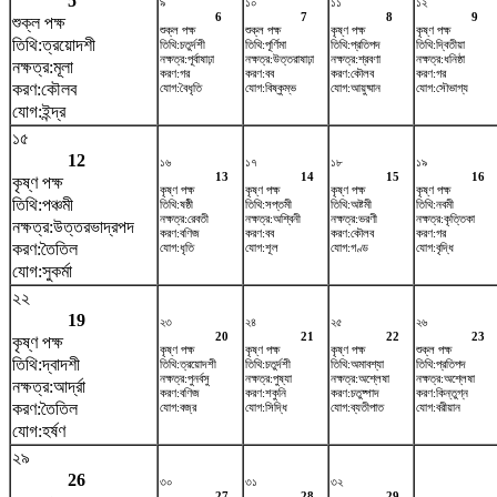
5
৯
১০
১১
১২
6
7
8
9
শুক্ল পক্ষ
শুক্ল পক্ষ
শুক্ল পক্ষ
কৃষ্ণ পক্ষ
কৃষ্ণ পক্ষ
তিথি:ত্রয়োদশী
তিথি:চতুর্দশী
তিথি:পূর্ণিমা
তিথি:প্রতিপদ
তিথি:দ্বিতীয়া
নক্ষত্র:পূর্বাষাঢ়া
নক্ষত্র:উত্তরাষাঢ়া
নক্ষত্র:শ্রবণা
নক্ষত্র:ধনিষ্ঠা
নক্ষত্র:মূলা
করণ:গর
করণ:বব
করণ:কৌলব
করণ:গর
করণ:কৌলব
যোগ:বৈধৃতি
যোগ:বিষ্কুম্ভ
যোগ:আয়ুষ্মান
যোগ:সৌভাগ্য
যোগ:ইন্দ্র
১৫
12
১৬
১৭
১৮
১৯
13
14
15
16
কৃষ্ণ পক্ষ
কৃষ্ণ পক্ষ
কৃষ্ণ পক্ষ
কৃষ্ণ পক্ষ
কৃষ্ণ পক্ষ
তিথি:পঞ্চমী
তিথি:ষষ্ঠী
তিথি:সপ্তমী
তিথি:অষ্টমী
তিথি:নবমী
নক্ষত্র:রেবতী
নক্ষত্র:অশ্বিনী
নক্ষত্র:ভরণী
নক্ষত্র:কৃত্তিকা
নক্ষত্র:উত্তরভাদ্রপদ
করণ:বণিজ
করণ:বব
করণ:কৌলব
করণ:গর
করণ:তৈতিল
যোগ:ধৃতি
যোগ:শূল
যোগ:গণ্ড
যোগ:বৃদ্ধি
যোগ:সুকর্মা
২২
19
২৩
২৪
২৫
২৬
20
21
22
23
কৃষ্ণ পক্ষ
কৃষ্ণ পক্ষ
কৃষ্ণ পক্ষ
কৃষ্ণ পক্ষ
শুক্ল পক্ষ
তিথি:দ্বাদশী
তিথি:ত্রয়োদশী
তিথি:চতুর্দশী
তিথি:অমাবশ্যা
তিথি:প্রতিপদ
নক্ষত্র:পুনর্বসু
নক্ষত্র:পুষ্যা
নক্ষত্র:অশ্লেষা
নক্ষত্র:অশ্লেষা
নক্ষত্র:আর্দ্রা
করণ:বণিজ
করণ:শকুনি
করণ:চতুষ্পাদ
করণ:কিন্তুগ্ন
করণ:তৈতিল
যোগ:বজ্র
যোগ:সিদ্ধি
যোগ:ব্যতীপাত
যোগ:বরীয়ান
যোগ:হর্ষণ
২৯
26
৩০
৩১
৩২
27
28
29