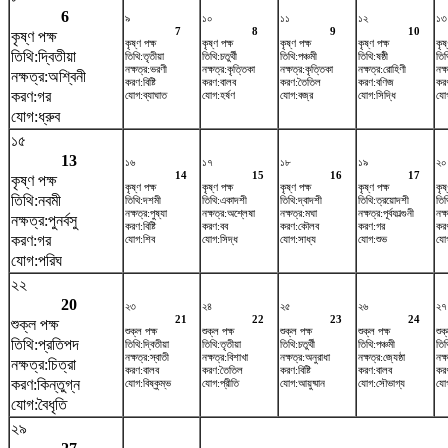
6
৯
১০
১১
১২
১৩
7
8
9
10
কৃষ্ণ পক্ষ
কৃষ্ণ পক্ষ
কৃষ্ণ পক্ষ
কৃষ্ণ পক্ষ
কৃষ্ণ পক্ষ
কৃষ
তিথি:দ্বিতীয়া
তিথি:তৃতীয়া
তিথি:চতুর্থী
তিথি:পঞ্চমী
তিথি:ষষ্ঠী
তিথ
নক্ষত্র:ভরণী
নক্ষত্র:কৃত্তিকা
নক্ষত্র:কৃত্তিকা
নক্ষত্র:রোহিণী
নক্
নক্ষত্র:অশ্বিনী
করণ:বিষ্টি
করণ:বালব
করণ:তৈতিল
করণ:বণিজ
কর
করণ:গর
যোগ:ব্যাঘাত
যোগ:হর্ষণ
যোগ:বজ্র
যোগ:সিদ্ধি
যোগ
যোগ:ধ্রুব
১৫
13
১৬
১৭
১৮
১৯
২০
14
15
16
17
কৃষ্ণ পক্ষ
কৃষ্ণ পক্ষ
কৃষ্ণ পক্ষ
কৃষ্ণ পক্ষ
কৃষ্ণ পক্ষ
কৃষ
তিথি:নবমী
তিথি:দশমী
তিথি:একাদশী
তিথি:দ্বাদশী
তিথি:ত্রয়োদশী
তিথ
নক্ষত্র:পুষ্যা
নক্ষত্র:অশ্লেষা
নক্ষত্র:মঘা
নক্ষত্র:পূর্বফাল্গুনী
নক্
নক্ষত্র:পুনর্বসু
করণ:বিষ্টি
করণ:বব
করণ:কৌলব
করণ:গর
করণ
করণ:গর
যোগ:শিব
যোগ:সিদ্ধ
যোগ:সাধ্য
যোগ:শুভ
যোগ
যোগ:পরিঘ
২২
20
২৩
২৪
২৫
২৬
২৭
21
22
23
24
শুক্ল পক্ষ
শুক্ল পক্ষ
শুক্ল পক্ষ
শুক্ল পক্ষ
শুক্ল পক্ষ
শুক
তিথি:প্রতিপদ
তিথি:দ্বিতীয়া
তিথি:তৃতীয়া
তিথি:চতুর্থী
তিথি:পঞ্চমী
তিথি
নক্ষত্র:স্বাতী
নক্ষত্র:বিশাখা
নক্ষত্র:অনুরাধা
নক্ষত্র:জ্যেষ্ঠা
নক্
নক্ষত্র:চিত্রা
করণ:বালব
করণ:তৈতিল
করণ:বিষ্টি
করণ:বালব
কর
করণ:কিন্তুগ্ন
যোগ:বিষ্কুম্ভ
যোগ:প্রীতি
যোগ:আয়ুষ্মান
যোগ:সৌভাগ্য
যো
যোগ:বৈধৃতি
২৯