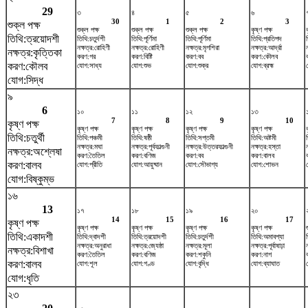
29
৩
৪
৫
৬
30
1
2
3
শুক্ল পক্ষ
শুক্ল পক্ষ
শুক্ল পক্ষ
শুক্ল পক্ষ
কৃষ্ণ পক্ষ
তিথি:ত্রয়োদশী
তিথি:চতুর্দশী
তিথি:পূর্ণিমা
তিথি:পূর্ণিমা
তিথি:প্রতিপদ
নক্ষত্র:রোহিণী
নক্ষত্র:রোহিণী
নক্ষত্র:মৃগশিরা
নক্ষত্র:আর্দ্রা
ন
নক্ষত্র:কৃত্তিকা
করণ:গর
করণ:বিষ্টি
করণ:বব
করণ:কৌলব
করণ:কৌলব
যোগ:সাধ্য
যোগ:শুভ
যোগ:শুক্র
যোগ:ব্রহ্ম
যোগ:সিদ্ধ
৯
6
১০
১১
১২
১৩
7
8
9
10
কৃষ্ণ পক্ষ
কৃষ্ণ পক্ষ
কৃষ্ণ পক্ষ
কৃষ্ণ পক্ষ
কৃষ্ণ পক্ষ
তিথি:চতুর্থী
তিথি:পঞ্চমী
তিথি:ষষ্ঠী
তিথি:সপ্তমী
তিথি:অষ্টমী
নক্ষত্র:মঘা
নক্ষত্র:পূর্বফাল্গুনী
নক্ষত্র:উত্তরফাল্গুনী
নক্ষত্র:হস্তা
নক্ষত্র:অশ্লেষা
করণ:তৈতিল
করণ:বণিজ
করণ:বব
করণ:বালব
করণ:বালব
যোগ:প্রীতি
যোগ:আয়ুষ্মান
যোগ:সৌভাগ্য
যোগ:শোভন
যোগ:বিষ্কুম্ভ
১৬
13
১৭
১৮
১৯
২০
14
15
16
17
কৃষ্ণ পক্ষ
কৃষ্ণ পক্ষ
কৃষ্ণ পক্ষ
কৃষ্ণ পক্ষ
কৃষ্ণ পক্ষ
তিথি:একাদশী
তিথি:দ্বাদশী
তিথি:ত্রয়োদশী
তিথি:চতুর্দশী
তিথি:অমাবশ্যা
নক্ষত্র:অনুরাধা
নক্ষত্র:জ্যেষ্ঠা
নক্ষত্র:মূলা
নক্ষত্র:পূর্বাষাঢ়া
নক্ষত্র:বিশাখা
করণ:তৈতিল
করণ:বণিজ
করণ:শকুনি
করণ:নাগ
করণ:বালব
যোগ:শূল
যোগ:গণ্ড
যোগ:বৃদ্ধি
যোগ:ব্যাঘাত
যোগ:ধৃতি
২৩