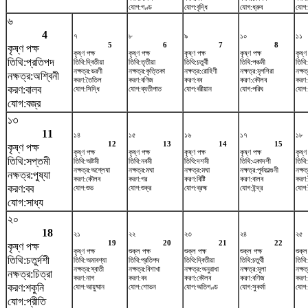
যোগ:গণ্ড
যোগ:বৃদ্ধি
যোগ:ধ্রুব
যোগ:
৬
4
৭
৮
৯
১০
১১
5
6
7
8
কৃষ্ণ পক্ষ
কৃষ্ণ পক্ষ
কৃষ্ণ পক্ষ
কৃষ্ণ পক্ষ
কৃষ্ণ পক্ষ
কৃষ্ণ
তিথি:প্রতিপদ
তিথি:দ্বিতীয়া
তিথি:তৃতীয়া
তিথি:চতুর্থী
তিথি:পঞ্চমী
তিথি:ষ
নক্ষত্র:ভরণী
নক্ষত্র:কৃত্তিকা
নক্ষত্র:রোহিণী
নক্ষত্র:মৃগশিরা
নক্ষত্
নক্ষত্র:অশ্বিনী
করণ:তৈতিল
করণ:বণিজ
করণ:বব
করণ:কৌলব
করণ:
করণ:বালব
যোগ:সিদ্ধি
যোগ:ব্যতীপাত
যোগ:বরীয়ান
যোগ:পরিঘ
যোগ:
যোগ:বজ্র
১৩
11
১৪
১৫
১৬
১৭
১৮
12
13
14
15
কৃষ্ণ পক্ষ
কৃষ্ণ পক্ষ
কৃষ্ণ পক্ষ
কৃষ্ণ পক্ষ
কৃষ্ণ পক্ষ
কৃষ্ণ
তিথি:সপ্তমী
তিথি:অষ্টমী
তিথি:নবমী
তিথি:দশমী
তিথি:একাদশী
তিথি:
নক্ষত্র:অশ্লেষা
নক্ষত্র:মঘা
নক্ষত্র:মঘা
নক্ষত্র:পূর্বফাল্গুনী
নক্ষত
নক্ষত্র:পুষ্যা
করণ:কৌলব
করণ:গর
করণ:বিষ্টি
করণ:বালব
করণ
করণ:বব
যোগ:শুভ
যোগ:শুক্র
যোগ:ব্রহ্ম
যোগ:ইন্দ্র
যোগ:
যোগ:সাধ্য
২০
18
২১
২২
২৩
২৪
২৫
19
20
21
22
কৃষ্ণ পক্ষ
কৃষ্ণ পক্ষ
শুক্ল পক্ষ
শুক্ল পক্ষ
শুক্ল পক্ষ
শুক্ল
তিথি:চতুর্দশী
তিথি:অমাবশ্যা
তিথি:প্রতিপদ
তিথি:দ্বিতীয়া
তিথি:চতুর্থী
তিথি:
নক্ষত্র:স্বাতী
নক্ষত্র:বিশাখা
নক্ষত্র:অনুরাধা
নক্ষত্র:মূলা
নক্ষত্
নক্ষত্র:চিত্রা
করণ:নাগ
করণ:বব
করণ:কৌলব
করণ:বণিজ
করণ:
করণ:শকুনি
যোগ:আয়ুষ্মান
যোগ:শোভন
যোগ:অতিগণ্ড
যোগ:সুকর্মা
যোগ:
যোগ:প্রীতি