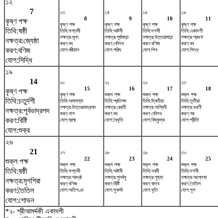
১২
7
১৩
১৪
১৫
১৬
8
9
10
11
কৃষ্ণ পক্ষ
কৃষ্ণ পক্ষ
কৃষ্ণ পক্ষ
কৃষ্ণ পক্ষ
কৃষ্ণ পক্ষ
তিথি:ষষ্ঠী
তিথি:সপ্তমী
তিথি:অষ্টমী
তিথি:দশমী
তিথি:একাদশী
নক্ষত্র:মূলা
নক্ষত্র:পূর্বাষাঢ়া
নক্ষত্র:উত্তরাষাঢ়া
নক্ষত্র:শ্রবণা
নক্ষত্র:জ্যেষ্ঠা
করণ:বব
করণ:কৌলব
করণ:বণিজ
করণ:বব
করণ:বণিজ
যোগ:বরীয়ান
যোগ:পরিঘ
যোগ:শিব
যোগ:সিদ্ধ
যোগ:সিদ্ধি
১৯
14
২০
২১
২২
২৩
15
16
17
18
কৃষ্ণ পক্ষ
কৃষ্ণ পক্ষ
শুক্ল পক্ষ
শুক্ল পক্ষ
শুক্ল পক্ষ
তিথি:চতুর্দশী
তিথি:অমাবশ্যা
তিথি:প্রতিপদ
তিথি:দ্বিতীয়া
তিথি:তৃতীয়া
নক্ষত্র:উত্তরভাদ্রপদ
নক্ষত্র:রেবতী
নক্ষত্র:অশ্বিনী
নক্ষত্র:ভরণী
নক্ষত্র:পূর্বভাদ্রপদ
করণ:নাগ
করণ:বব
করণ:কৌলব
করণ:গর
করণ:বিষ্টি
যোগ:ব্রহ্ম
যোগ:বৈধৃতি
যোগ:বিষ্কুম্ভ
যোগ:প্রীতি
যোগ:শুক্র
২৬
21
২৭
২৮
২৯
৩০
22
23
24
25
শুক্ল পক্ষ
শুক্ল পক্ষ
শুক্ল পক্ষ
শুক্ল পক্ষ
শুক্ল পক্ষ
তিথি:ষষ্ঠী
তিথি:সপ্তমী
তিথি:অষ্টমী
তিথি:নবমী
তিথি:দশমী
নক্ষত্র:আর্দ্রা
নক্ষত্র:পুনর্বসু
নক্ষত্র:পুষ্যা
নক্ষত্র:অশ্লেষা
নক্ষত্র:মৃগশিরা
করণ:বণিজ
করণ:বিষ্টি
করণ:বালব
করণ:তৈতিল
করণ:তৈতিল
যোগ:অতিগণ্ড
যোগ:সুকর্মা
যোগ:ধৃতি
যোগ:শূল
যোগ:শোভন
*২- শ্রীআমর্দ্দকী একাদশী