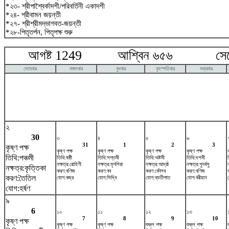
*২৩- শ্রীপাশ্বৈর্কাদশী/পরিবর্তিনী একাদশী
*২৪- শ্রীবামন জয়ন্তী
*২৭- শ্রীশ্রীমদ্ভাগবত-জয়ন্তী
*২৮-পিতৃতর্পন, পিতৃপক্ষ শুরু
আগষ্ট 1249 আশ্বিন ৬৫৬ সেপ্টে
সোমবার
মঙ্গলবার
বুধবার
বৃহস্পতিবার
শুক্রবার
২
30
৩
৪
৫
৬
31
1
2
3
কৃষ্ণ পক্ষ
কৃষ্ণ পক্ষ
কৃষ্ণ পক্ষ
কৃষ্ণ পক্ষ
কৃষ্ণ পক্ষ
তিথি:পঞ্চমী
তিথি:ষষ্ঠী
তিথি:সপ্তমী
তিথি:অষ্টমী
তিথি:দশমী
নক্ষত্র:রোহিণী
নক্ষত্র:মৃগশিরা
নক্ষত্র:আর্দ্রা
নক্ষত্র:পুনর্বসু
ন
নক্ষত্র:কৃত্তিকা
করণ:বণিজ
করণ:বব
করণ:কৌলব
করণ:বণিজ
করণ:তৈতিল
যোগ:বজ্র
যোগ:সিদ্ধি
যোগ:ব্যতীপাত
যোগ:বরীয়ান
যোগ:হর্ষণ
৯
6
১০
১১
১২
১৩
7
8
9
10
কৃষ্ণ পক্ষ
কৃষ্ণ পক্ষ
কৃষ্ণ পক্ষ
শুক্ল পক্ষ
শুক্ল পক্ষ