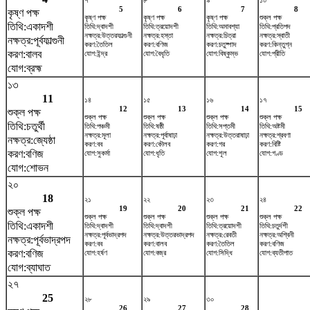
৭
৮
৯
১০
5
6
7
8
কৃষ্ণ পক্ষ
কৃষ্ণ পক্ষ
কৃষ্ণ পক্ষ
কৃষ্ণ পক্ষ
শুক্ল পক্ষ
তিথি:একাদশী
তিথি:দ্বাদশী
তিথি:ত্রয়োদশী
তিথি:অমাবশ্যা
তিথি:প্রতিপদ
নক্ষত্র:উত্তরফাল্গুনী
নক্ষত্র:হস্তা
নক্ষত্র:চিত্রা
নক্ষত্র:স্বাতী
নক্ষত্র:পূর্বফাল্গুনী
করণ:তৈতিল
করণ:বণিজ
করণ:চতুষ্পাদ
করণ:কিন্তুগ্ন
করণ:বালব
যোগ:ইন্দ্র
যোগ:বৈধৃতি
যোগ:বিষ্কুম্ভ
যোগ:প্রীতি
যোগ:ব্রহ্ম
১৩
11
১৪
১৫
১৬
১৭
12
13
14
15
শুক্ল পক্ষ
শুক্ল পক্ষ
শুক্ল পক্ষ
শুক্ল পক্ষ
শুক্ল পক্ষ
তিথি:চতুর্থী
তিথি:পঞ্চমী
তিথি:ষষ্ঠী
তিথি:সপ্তমী
তিথি:অষ্টমী
নক্ষত্র:মূলা
নক্ষত্র:পূর্বাষাঢ়া
নক্ষত্র:উত্তরাষাঢ়া
নক্ষত্র:শ্রবণা
নক্ষত্র:জ্যেষ্ঠা
করণ:বব
করণ:কৌলব
করণ:গর
করণ:বিষ্টি
করণ:বণিজ
যোগ:সুকর্মা
যোগ:ধৃতি
যোগ:শূল
যোগ:গণ্ড
যোগ:শোভন
২০
18
২১
২২
২৩
২৪
19
20
21
22
শুক্ল পক্ষ
শুক্ল পক্ষ
শুক্ল পক্ষ
শুক্ল পক্ষ
শুক্ল পক্ষ
তিথি:একাদশী
তিথি:দ্বাদশী
তিথি:দ্বাদশী
তিথি:ত্রয়োদশী
তিথি:চতুর্দশী
নক্ষত্র:পূর্বভাদ্রপদ
নক্ষত্র:উত্তরভাদ্রপদ
নক্ষত্র:রেবতী
নক্ষত্র:অশ্বিনী
নক্ষত্র:পূর্বভাদ্রপদ
করণ:বব
করণ:বালব
করণ:তৈতিল
করণ:বণিজ
করণ:বণিজ
যোগ:হর্ষণ
যোগ:বজ্র
যোগ:সিদ্ধি
যোগ:ব্যতীপাত
যোগ:ব্যাঘাত
২৭
25
২৮
২৯
৩০
26
27
28