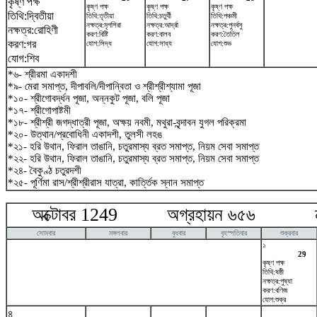
কৃষ্ণ পক্ষ
কৃষ্ণ পক্ষ
কৃষ্ণ পক্ষ
কৃষ্ণ পক্ষ
তিথি:দ্বিতীয়া
তিথি:তৃতীয়া
তিথি:চতুর্থী
তিথি:পঞ্চমী
নক্ষত্র:মৃগশিরা
নক্ষত্র:আর্দ্রা
নক্ষত্র:পুনর্বসু
নক্ষত্র:রোহিণী
করণ:বিষ্টি
করণ:বালব
করণ:তৈতিল
করণ:গর
যোগ:সিদ্ধ
যোগ:সাধ্য
যোগ:শুভ
যোগ:শিব
*৬- শ্রীরমা একাদশী
*৯- মেরা সমাপ্ত, দীপাবলি/দীপান্বিতা ও শ্রীশ্রীশ্যামা পূজা
*১০- শ্রীগোবর্দ্ধন পূজা, অন্নকুট পূজা, বলি পূজা
*১৭- শ্রীগোপাষ্টমী
*১৮- শ্রীশ্রী জগদ্ধাত্রী পূজা, অক্ষয় নবমী, মথুরা-বৃন্দাবন যুগল পরিক্রমা
*২০- উত্থান/প্রবোধিনী একাদশী, তুলসী লহঙ
*২১- হরি উথান, ফিরাল তাঙানি, চতুরমাস্য ব্রত সমাপ্ত, নিয়ম সেবা সমাপ্ত
*২২- হরি উথান, ফিরাল তাঙানি, চতুরমাস্য ব্রত সমাপ্ত, নিয়ম সেবা সমাপ্ত
*২৪- বৈকুণ্ঠ চতুরদশী
*২৫- পূর্ণিমা রাস/শ্রীশ্রীরাস যাত্রা, কার্ত্তিক স্নান সমাপ্ত
অক্টোবর 1249 অগ্রহায়ন ৬৫৬ নভে
সোমবার
মঙ্গলবার
বুধবার
বৃহস্পতিবার
শুক্রবার
১
29
কৃষ্ণ পক্ষ
তিথি:ষষ্ঠী
নক্ষত্র:পুষ্যা
করণ:বণিজ
যোগ:শুক্র
৪