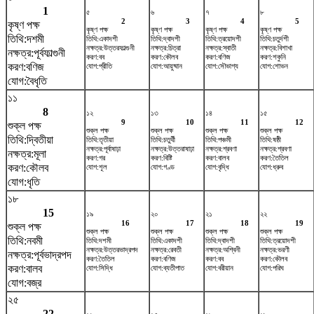
1
৫
৬
৭
৮
2
3
4
5
কৃষ্ণ পক্ষ
কৃষ্ণ পক্ষ
কৃষ্ণ পক্ষ
কৃষ্ণ পক্ষ
কৃষ্ণ পক্ষ
তিথি:দশমী
তিথি:একাদশী
তিথি:দ্বাদশী
তিথি:ত্রয়োদশী
তিথি:চতুর্দশী
নক্ষত্র:উত্তরফাল্গুনী
নক্ষত্র:চিত্রা
নক্ষত্র:স্বাতী
নক্ষত্র:বিশাখা
নক্ষত্র:পূর্বফাল্গুনী
করণ:বব
করণ:কৌলব
করণ:বণিজ
করণ:শকুনি
করণ:বণিজ
যোগ:প্রীতি
যোগ:আয়ুষ্মান
যোগ:সৌভাগ্য
যোগ:শোভন
যোগ:বৈধৃতি
১১
8
১২
১৩
১৪
১৫
9
10
11
12
শুক্ল পক্ষ
শুক্ল পক্ষ
শুক্ল পক্ষ
শুক্ল পক্ষ
শুক্ল পক্ষ
তিথি:দ্বিতীয়া
তিথি:তৃতীয়া
তিথি:চতুর্থী
তিথি:পঞ্চমী
তিথি:ষষ্ঠী
নক্ষত্র:পূর্বাষাঢ়া
নক্ষত্র:উত্তরাষাঢ়া
নক্ষত্র:শ্রবণা
নক্ষত্র:শ্রবণা
নক্ষত্র:মূলা
করণ:গর
করণ:বিষ্টি
করণ:বালব
করণ:তৈতিল
করণ:কৌলব
যোগ:শূল
যোগ:গণ্ড
যোগ:বৃদ্ধি
যোগ:ধ্রুব
যোগ:ধৃতি
১৮
15
১৯
২০
২১
২২
16
17
18
19
শুক্ল পক্ষ
শুক্ল পক্ষ
শুক্ল পক্ষ
শুক্ল পক্ষ
শুক্ল পক্ষ
তিথি:নবমী
তিথি:দশমী
তিথি:একাদশী
তিথি:দ্বাদশী
তিথি:ত্রয়োদশী
নক্ষত্র:উত্তরভাদ্রপদ
নক্ষত্র:রেবতী
নক্ষত্র:অশ্বিনী
নক্ষত্র:ভরণী
নক্ষত্র:পূর্বভাদ্রপদ
করণ:তৈতিল
করণ:বণিজ
করণ:বব
করণ:কৌলব
করণ:বালব
যোগ:সিদ্ধি
যোগ:ব্যতীপাত
যোগ:বরীয়ান
যোগ:পরিঘ
যোগ:বজ্র
২৫
22