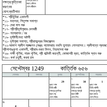
নক্ষত্র:রোহিণী
নক্ষত্র:কৃত্তিকা
করণ:কৌলব
করণ:বব
যোগ:বরীয়ান
যোগ:ব্যতীপাত
*৭- শ্রীইন্দিরা একাদশী
*১১- মহালয়া, পিতৃপক্ষ সমাপ্ত
*১২- মেরা মাস শুরু
*১৭- শ্রীশ্রীদূর্গাপূজার বেলষষ্ঠী
*১৮- গতস্থাপন / বর
*১৯- দূর্গাষ্টমী/মহা অষ্টমী
*২১- দূর্গাপূজা সমাপ্ত, শ্রীরামচন্দ্রর বিজয়োত্সব
*২২-আকাশ প্রদীপ প্রজ্জলন (মন্ত্র: দামোদরায় নভসি তুলায়াং লোলয়াসহ। প্রদীপন্তে প্রযচ
শ্রীপাশাঙ্কুশা একাদশী, শ্রীরাম-ভরত মিলন, নিয়মসেবা শুরু
*২৬- লক্ষী পূর্ণিমা, শারদ পূর্ণিমা, শ্রী বাল্মিকী জয়ন্তী, কোজাগরী ব্রত, কার্ত্তিক স্নান শুরু
*৩০- কর্ক চতুর্থী, করবা চাদ
সেপ্টেম্বর 1249 কার্ত্তিক ৬৫৬ অক
সোমবার
মঙ্গলবার
বুধবার
বৃহস্পতিবার
শুক্রবার
১
২
৩
29
30
1
কৃষ্ণ পক্ষ
কৃষ্ণ পক্ষ
কৃষ্ণ পক্ষ
তিথি:ষষ্ঠী
তিথি:সপ্তমী
তিথি:অষ্টমী
নক্ষত্র:মৃগশিরা
নক্ষত্র:আর্দ্রা
নক্ষত্র:পুনর্বসু
করণ:গর
করণ:বিষ্টি
করণ:বালব
যোগ:পরিঘ
যোগ:শিব
যোগ:সিদ্ধ
৬
4