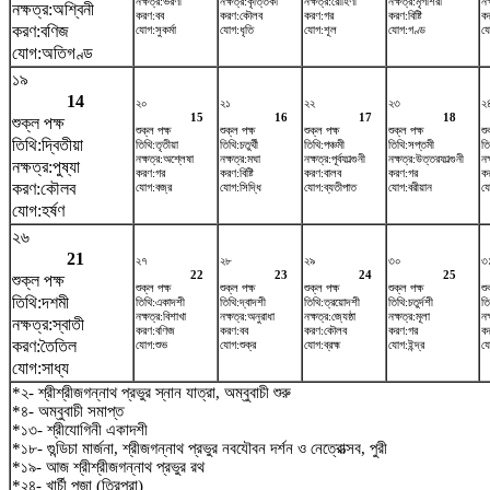
নক্ষত্র:ভরণী
নক্ষত্র:কৃত্তিকা
নক্ষত্র:রোহিণী
নক্ষত্র:মৃগশিরা
নক
নক্ষত্র:অশ্বিনী
করণ:বব
করণ:কৌলব
করণ:গর
করণ:বিষ্টি
কর
করণ:বণিজ
যোগ:সুকর্মা
যোগ:ধৃতি
যোগ:শূল
যোগ:গণ্ড
যো
যোগ:অতিগণ্ড
১৯
14
২০
২১
২২
২৩
২
15
16
17
18
শুক্ল পক্ষ
শুক্ল পক্ষ
শুক্ল পক্ষ
শুক্ল পক্ষ
শুক্ল পক্ষ
শু
তিথি:দ্বিতীয়া
তিথি:তৃতীয়া
তিথি:চতুর্থী
তিথি:পঞ্চমী
তিথি:সপ্তমী
তি
নক্ষত্র:অশ্লেষা
নক্ষত্র:মঘা
নক্ষত্র:পূর্বফাল্গুনী
নক্ষত্র:উত্তরফাল্গুনী
নক
নক্ষত্র:পুষ্যা
করণ:গর
করণ:বিষ্টি
করণ:বালব
করণ:গর
কর
করণ:কৌলব
যোগ:বজ্র
যোগ:সিদ্ধি
যোগ:ব্যতীপাত
যোগ:বরীয়ান
য
যোগ:হর্ষণ
২৬
21
২৭
২৮
২৯
৩০
৩
22
23
24
25
শুক্ল পক্ষ
শুক্ল পক্ষ
শুক্ল পক্ষ
শুক্ল পক্ষ
শুক্ল পক্ষ
শু
তিথি:দশমী
তিথি:একাদশী
তিথি:দ্বাদশী
তিথি:ত্রয়োদশী
তিথি:চতুর্দশী
তি
নক্ষত্র:বিশাখা
নক্ষত্র:অনুরাধা
নক্ষত্র:জ্যেষ্ঠা
নক্ষত্র:মূলা
নক
নক্ষত্র:স্বাতী
করণ:বণিজ
করণ:বব
করণ:কৌলব
করণ:গর
কর
করণ:তৈতিল
যোগ:শুভ
যোগ:শুক্র
যোগ:ব্রহ্ম
যোগ:ইন্দ্র
যো
যোগ:সাধ্য
*২- শ্রীশ্রীজগন্নাথ প্রভুর স্নান যাত্রা, অম্বুবাচী শুরু
*৪- অম্বুবাচী সমাপ্ত
*১৩- শ্রীযোগিনী একাদশী
*১৮- গুন্ডিচা মার্জনা, শ্রীজগন্নাথ প্রভুর নবযৌবন দর্শন ও নেত্রোত্সব, পুরী
*১৯- আজ শ্রীশ্রীজগন্নাথ প্রভুর রথ
*২৪- খার্চী পূজা (ত্রিপুরা)