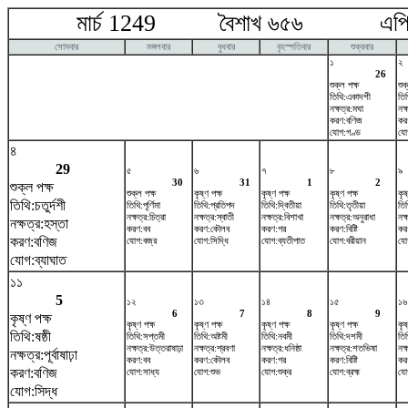
মার্চ 1249 বৈশাখ ৬৫৬ এপ্রি
সোমবার
মঙ্গলবার
বুধবার
বৃহস্পতিবার
শুক্রবার
১
২
26
শুক্ল পক্ষ
শুক
তিথি:একাদশী
তিথ
নক্ষত্র:মঘা
নক্ষ
করণ:বণিজ
কর
যোগ:গণ্ড
যোগ
৪
29
৫
৬
৭
৮
৯
30
31
1
2
শুক্ল পক্ষ
শুক্ল পক্ষ
কৃষ্ণ পক্ষ
কৃষ্ণ পক্ষ
কৃষ্ণ পক্ষ
কৃষ
তিথি:চতুর্দশী
তিথি:পূর্ণিমা
তিথি:প্রতিপদ
তিথি:দ্বিতীয়া
তিথি:তৃতীয়া
তিথ
নক্ষত্র:চিত্রা
নক্ষত্র:স্বাতী
নক্ষত্র:বিশাখা
নক্ষত্র:অনুরাধা
নক্
নক্ষত্র:হস্তা
করণ:বব
করণ:কৌলব
করণ:গর
করণ:বিষ্টি
কর
করণ:বণিজ
যোগ:বজ্র
যোগ:সিদ্ধি
যোগ:ব্যতীপাত
যোগ:বরীয়ান
যো
যোগ:ব্যাঘাত
১১
5
১২
১৩
১৪
১৫
১৬
6
7
8
9
কৃষ্ণ পক্ষ
কৃষ্ণ পক্ষ
কৃষ্ণ পক্ষ
কৃষ্ণ পক্ষ
কৃষ্ণ পক্ষ
কৃষ
তিথি:ষষ্ঠী
তিথি:সপ্তমী
তিথি:অষ্টমী
তিথি:নবমী
তিথি:দশমী
তি
নক্ষত্র:উত্তরাষাঢ়া
নক্ষত্র:শ্রবণা
নক্ষত্র:ধনিষ্ঠা
নক্ষত্র:শতভিষ‌া
নক্
নক্ষত্র:পূর্বাষাঢ়া
করণ:বব
করণ:কৌলব
করণ:গর
করণ:বিষ্টি
কর
করণ:বণিজ
যোগ:সাধ্য
যোগ:শুভ
যোগ:শুক্র
যোগ:ব্রহ্ম
যোগ
যোগ:সিদ্ধ