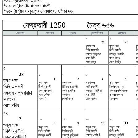
*২১- শ্রীআমর্দ্দকী একাদশী
*২২- গোবিন্দ/শ্রীনরসিংহ দ্বাদশী
*২৫-শ্রীশ্রীরাধা-কৃষ্ণের দোলযাত্রা, হলিকা দহন
ফেব্রুয়ারী 1250 চৈত্র ৬৫৬ মা
সোমবার
মঙ্গলবার
বুধবার
বৃহস্পতিবার
শুক্রবার
১
২
৩
24
25
কৃষ্ণ পক্ষ
কৃষ্ণ পক্ষ
কৃ
তিথি:সপ্তমী
তিথি:অষ্টমী
তি
নক্ষত্র:অনুরাধা
নক্ষত্র:জ্যেষ্ঠা
নক
করণ:বিষ্টি
করণ:বালব
ক
যোগ:বজ্র
যোগ:সিদ্ধি
যো
৫
28
৬
৭
৮
৯
১
1
2
3
4
কৃষ্ণ পক্ষ
কৃষ্ণ পক্ষ
কৃষ্ণ পক্ষ
কৃষ্ণ পক্ষ
কৃষ্ণ পক্ষ
কৃ
তিথি:একাদশী
তিথি:দ্বাদশী
তিথি:ত্রয়োদশী
তিথি:চতুর্দশী
তিথি:অমাবশ্যা
তি
নক্ষত্র:শ্রবণা
নক্ষত্র:ধনিষ্ঠা
নক্ষত্র:শতভিষ‌া
নক্ষত্র:পূর্বভাদ্রপদ
নক
নক্ষত্র:উত্তরাষাঢ়া
করণ:কৌলব
করণ:গর
করণ:বিষ্টি
করণ:চতুষ্পাদ
ক
করণ:বব
যোগ:শিব
যোগ:সিদ্ধ
যোগ:সাধ্য
যোগ:শুভ
যো
যোগ:পরিঘ
১২
7
১৩
১৪
১৫
১৬
১
8
9
10
11
শুক্ল পক্ষ
শুক্ল পক্ষ
শুক্ল পক্ষ
শুক্ল পক্ষ
শুক্ল পক্ষ
শু
তিথি:দ্বিতীয়া
তিথি:তৃতীয়া
তিথি:চতুর্থী
তিথি:পঞ্চমী
তিথি:ষষ্ঠী
তি
নক্ষত্র:ভরণী
নক্ষত্র:কৃত্তিকা
নক্ষত্র:রোহিণী
নক্ষত্র:রোহিণী
নক
নক্ষত্র:অশ্বিনী