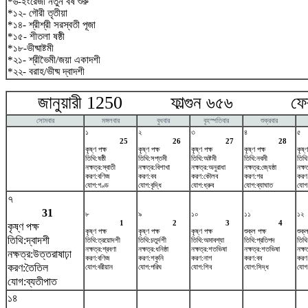
*৬-ইংরেজী নতুন বর্ষ শুরু
*১২- গৌরী তৃতীয়া
*১৪- শ্রীশ্রী সরস্বতী পূজা
*১৫- শীতলা ষষ্ঠী
*১৮-ভীষ্মাষ্টমী
*২১- শ্রীভৈমী/জয়া একাদশী
*২২- বরাহ/ভীষ্ম দ্বাদশী
জানুয়ারী 1250 ফাল্গুন ৬৫৬ ফেব্র
সোমবার
মঙ্গলবার
বুধবার
বৃহস্পতিবার
শুক্রবার
১
২
৩
৪
৫
25
26
27
28
কৃষ্ণ পক্ষ
কৃষ্ণ পক্ষ
কৃষ্ণ পক্ষ
কৃষ্ণ পক্ষ
কৃষ্ণ
তিথি:ষষ্ঠী
তিথি:সপ্তমী
তিথি:অষ্টমী
তিথি:নবমী
তিথি
নক্ষত্র:স্বাতী
নক্ষত্র:বিশাখা
নক্ষত্র:অনুরাধা
নক্ষত্র:জ্যেষ্ঠা
নক্ষত
করণ:বণিজ
করণ:বব
করণ:কৌলব
করণ:গর
করণ:ব
যোগ:গণ্ড
যোগ:বৃদ্ধি
যোগ:ধ্রুব
যোগ:ব্যাঘাত
যোগ
৭
31
৮
৯
১০
১১
১২
1
2
3
4
কৃষ্ণ পক্ষ
কৃষ্ণ পক্ষ
কৃষ্ণ পক্ষ
কৃষ্ণ পক্ষ
শুক্ল পক্ষ
শুক্ল
তিথি:দ্বাদশী
তিথি:ত্রয়োদশী
তিথি:চতুর্দশী
তিথি:অমাবশ্যা
তিথি:প্রতিপদ
তিথি
নক্ষত্র:শ্রবণা
নক্ষত্র:ধনিষ্ঠা
নক্ষত্র:শতভিষ‌া
নক্ষত্র:শতভিষ‌া
নক্ষত
নক্ষত্র:উত্তরাষাঢ়া
করণ:বণিজ
করণ:শকুনি
করণ:নাগ
করণ:বব
করণ
করণ:তৈতিল
যোগ:বরীয়ান
যোগ:পরিঘ
যোগ:শিব
যোগ:সিদ্ধ
যোগ:
যোগ:ব্যতীপাত
১৪