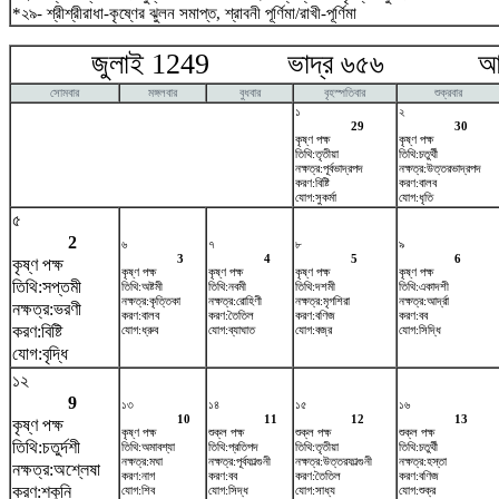
*২৯- শ্রীশ্রীরাধা-কৃষ্ণের ঝুলন সমাপ্ত, শ্রাবনী পূর্ণিমা/রাখী-পূর্ণিমা
জুলাই 1249 ভাদ্র ৬৫৬ আগষ্
সোমবার
মঙ্গলবার
বুধবার
বৃহস্পতিবার
শুক্রবার
১
২
29
30
কৃষ্ণ পক্ষ
কৃষ্ণ পক্ষ
তিথি:তৃতীয়া
তিথি:চতুর্থী
নক্ষত্র:পূর্বভাদ্রপদ
নক্ষত্র:উত্তরভাদ্রপদ
করণ:বিষ্টি
করণ:বালব
যোগ:সুকর্মা
যোগ:ধৃতি
৫
2
৬
৭
৮
৯
3
4
5
6
কৃষ্ণ পক্ষ
কৃষ্ণ পক্ষ
কৃষ্ণ পক্ষ
কৃষ্ণ পক্ষ
কৃষ্ণ পক্ষ
তিথি:সপ্তমী
তিথি:অষ্টমী
তিথি:নবমী
তিথি:দশমী
তিথি:একাদশী
নক্ষত্র:কৃত্তিকা
নক্ষত্র:রোহিণী
নক্ষত্র:মৃগশিরা
নক্ষত্র:আর্দ্রা
নক্ষত্র:ভরণী
করণ:বালব
করণ:তৈতিল
করণ:বণিজ
করণ:বব
করণ:বিষ্টি
যোগ:ধ্রুব
যোগ:ব্যাঘাত
যোগ:বজ্র
যোগ:সিদ্ধি
যোগ:বৃদ্ধি
১২
9
১৩
১৪
১৫
১৬
10
11
12
13
কৃষ্ণ পক্ষ
কৃষ্ণ পক্ষ
শুক্ল পক্ষ
শুক্ল পক্ষ
শুক্ল পক্ষ
তিথি:চতুর্দশী
তিথি:অমাবশ্যা
তিথি:প্রতিপদ
তিথি:তৃতীয়া
তিথি:চতুর্থী
নক্ষত্র:মঘা
নক্ষত্র:পূর্বফাল্গুনী
নক্ষত্র:উত্তরফাল্গুনী
নক্ষত্র:হস্তা
নক্ষত্র:অশ্লেষা
করণ:নাগ
করণ:বব
করণ:তৈতিল
করণ:বণিজ
করণ:শকুনি
যোগ:শিব
যোগ:সিদ্ধ
যোগ:সাধ্য
যোগ:শুক্র