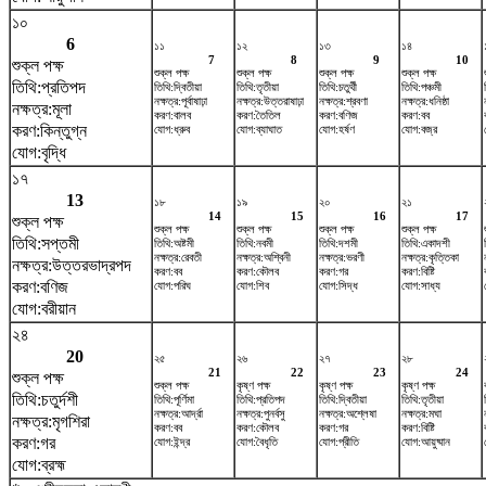
১০
6
১১
১২
১৩
১৪
7
8
9
10
শুক্ল পক্ষ
শুক্ল পক্ষ
শুক্ল পক্ষ
শুক্ল পক্ষ
শুক্ল পক্ষ
তিথি:প্রতিপদ
তিথি:দ্বিতীয়া
তিথি:তৃতীয়া
তিথি:চতুর্থী
তিথি:পঞ্চমী
নক্ষত্র:পূর্বাষাঢ়া
নক্ষত্র:উত্তরাষাঢ়া
নক্ষত্র:শ্রবণা
নক্ষত্র:ধনিষ্ঠা
নক্ষত্র:মূলা
করণ:বালব
করণ:তৈতিল
করণ:বণিজ
করণ:বব
করণ:কিন্তুগ্ন
যোগ:ধ্রুব
যোগ:ব্যাঘাত
যোগ:হর্ষণ
যোগ:বজ্র
যোগ:বৃদ্ধি
১৭
13
১৮
১৯
২০
২১
14
15
16
17
শুক্ল পক্ষ
শুক্ল পক্ষ
শুক্ল পক্ষ
শুক্ল পক্ষ
শুক্ল পক্ষ
তিথি:সপ্তমী
তিথি:অষ্টমী
তিথি:নবমী
তিথি:দশমী
তিথি:একাদশী
নক্ষত্র:রেবতী
নক্ষত্র:অশ্বিনী
নক্ষত্র:ভরণী
নক্ষত্র:কৃত্তিকা
নক্ষত্র:উত্তরভাদ্রপদ
করণ:বব
করণ:কৌলব
করণ:গর
করণ:বিষ্টি
করণ:বণিজ
যোগ:পরিঘ
যোগ:শিব
যোগ:সিদ্ধ
যোগ:সাধ্য
যোগ:বরীয়ান
২৪
20
২৫
২৬
২৭
২৮
21
22
23
24
শুক্ল পক্ষ
শুক্ল পক্ষ
কৃষ্ণ পক্ষ
কৃষ্ণ পক্ষ
কৃষ্ণ পক্ষ
তিথি:চতুর্দশী
তিথি:পূর্ণিমা
তিথি:প্রতিপদ
তিথি:দ্বিতীয়া
তিথি:তৃতীয়া
নক্ষত্র:আর্দ্রা
নক্ষত্র:পুনর্বসু
নক্ষত্র:অশ্লেষা
নক্ষত্র:মঘা
নক্ষত্র:মৃগশিরা
করণ:বব
করণ:কৌলব
করণ:গর
করণ:বিষ্টি
করণ:গর
যোগ:ইন্দ্র
যোগ:বৈধৃতি
যোগ:প্রীতি
যোগ:আয়ুষ্মান
যোগ:ব্রহ্ম