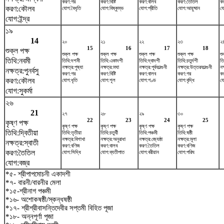
করণ:গর
করণ:বিষ্টি
করণ:বালব
করণ:তৈতিল
ক
করণ:কৌলব
যোগ:বৈধৃতি
যোগ:বিষ্কুম্ভ
যোগ:প্রীতি
যোগ:আয়ুষ্মান
য
যোগ:ইন্দ্র
১৯
14
২০
২১
২২
২৩
২
15
16
17
18
শুক্ল পক্ষ
শুক্ল পক্ষ
শুক্ল পক্ষ
শুক্ল পক্ষ
শুক্ল পক্ষ
শু
তিথি:নবমী
তিথি:দশমী
তিথি:একাদশী
তিথি:দ্বাদশী
তিথি:চতুর্দশী
তি
নক্ষত্র:পুষ্যা
নক্ষত্র:মঘা
নক্ষত্র:পূর্বফাল্গুনী
নক্ষত্র:উত্তরফাল্গুনী
নক
নক্ষত্র:পুনর্বসু
করণ:গর
করণ:বিষ্টি
করণ:বালব
করণ:গর
কর
করণ:কৌলব
যোগ:ধৃতি
যোগ:শূল
যোগ:গণ্ড
যোগ:বৃদ্ধি
যো
যোগ:সুকর্মা
২৬
21
২৭
২৮
২৯
৩০
22
23
24
25
কৃষ্ণ পক্ষ
কৃষ্ণ পক্ষ
কৃষ্ণ পক্ষ
কৃষ্ণ পক্ষ
কৃষ্ণ পক্ষ
তিথি:দ্বিতীয়া
তিথি:তৃতীয়া
তিথি:চতুর্থী
তিথি:পঞ্চমী
তিথি:ষষ্ঠী
নক্ষত্র:বিশাখা
নক্ষত্র:অনুরাধা
নক্ষত্র:জ্যেষ্ঠা
নক্ষত্র:মূলা
নক্ষত্র:স্বাতী
করণ:বণিজ
করণ:বালব
করণ:তৈতিল
করণ:বণিজ
করণ:তৈতিল
যোগ:সিদ্ধি
যোগ:ব্যতীপাত
যোগ:বরীয়ান
যোগ:পরিঘ
যোগ:বজ্র
*৫- শ্রীপাপমোচনী একাদশী
*৭- বারনী/বারনীর মেলা
*১৫-শ্রীনাগ পঞ্চমী
*১৬- অশোকষষ্ঠী/স্কন্ধষষ্ঠী
*১৭- শ্রীশ্রীবাসন্তিদেবীর সপ্তমী বিহিত পূজা
*১৮- অন্নপূর্ণা পূজা