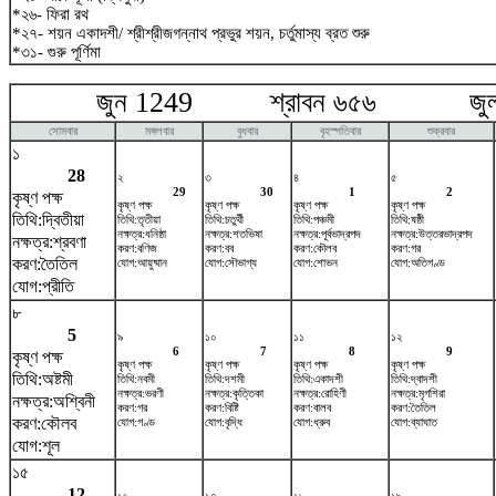
*২৬- ফিরা রথ
*২৭- শয়ন একাদশী/ শ্রীশ্রীজগন্নাথ প্রভুর শয়ন, চর্তুমাস্য ব্রত শুরু
*৩১- গুরু পূর্ণিমা
জুন 1249 শ্রাবন ৬৫৬ জুলা
সোমবার
মঙ্গলবার
বুধবার
বৃহস্পতিবার
শুক্রবার
১
28
২
৩
৪
৫
29
30
1
2
কৃষ্ণ পক্ষ
কৃষ্ণ পক্ষ
কৃষ্ণ পক্ষ
কৃষ্ণ পক্ষ
কৃষ্ণ পক্ষ
তিথি:দ্বিতীয়া
তিথি:তৃতীয়া
তিথি:চতুর্থী
তিথি:পঞ্চমী
তিথি:ষষ্ঠী
নক্ষত্র:ধনিষ্ঠা
নক্ষত্র:শতভিষ‌া
নক্ষত্র:পূর্বভাদ্রপদ
নক্ষত্র:উত্তরভাদ্রপদ
নক্ষত্র:শ্রবণা
করণ:বণিজ
করণ:বব
করণ:কৌলব
করণ:গর
করণ:তৈতিল
যোগ:আয়ুষ্মান
যোগ:সৌভাগ্য
যোগ:শোভন
যোগ:অতিগণ্ড
যোগ:প্রীতি
৮
5
৯
১০
১১
১২
6
7
8
9
কৃষ্ণ পক্ষ
কৃষ্ণ পক্ষ
কৃষ্ণ পক্ষ
কৃষ্ণ পক্ষ
কৃষ্ণ পক্ষ
তিথি:অষ্টমী
তিথি:নবমী
তিথি:দশমী
তিথি:একাদশী
তিথি:দ্বাদশী
নক্ষত্র:ভরণী
নক্ষত্র:কৃত্তিকা
নক্ষত্র:রোহিণী
নক্ষত্র:মৃগশিরা
নক্ষত্র:অশ্বিনী
করণ:গর
করণ:বিষ্টি
করণ:বালব
করণ:তৈতিল
করণ:কৌলব
যোগ:গণ্ড
যোগ:বৃদ্ধি
যোগ:ধ্রুব
যোগ:ব্যাঘাত
যোগ:শূল
১৫
12