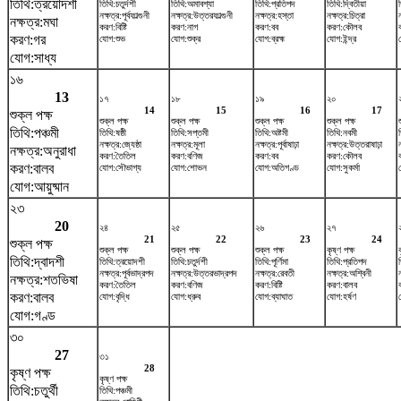
তিথি:ত্রয়োদশী
তিথি:চতুর্দশী
তিথি:অমাবশ্যা
তিথি:প্রতিপদ
তিথি:দ্বিতীয়া
নক্ষত্র:পূর্বফাল্গুনী
নক্ষত্র:উত্তরফাল্গুনী
নক্ষত্র:হস্তা
নক্ষত্র:চিত্রা
নক্ষত্র:মঘা
করণ:বিষ্টি
করণ:নাগ
করণ:বব
করণ:কৌলব
করণ:গর
যোগ:শুভ
যোগ:শুক্র
যোগ:ব্রহ্ম
যোগ:ইন্দ্র
যোগ:সাধ্য
১৬
13
১৭
১৮
১৯
২০
14
15
16
17
শুক্ল পক্ষ
শুক্ল পক্ষ
শুক্ল পক্ষ
শুক্ল পক্ষ
শুক্ল পক্ষ
তিথি:পঞ্চমী
তিথি:ষষ্ঠী
তিথি:সপ্তমী
তিথি:অষ্টমী
তিথি:নবমী
নক্ষত্র:জ্যেষ্ঠা
নক্ষত্র:মূলা
নক্ষত্র:পূর্বাষাঢ়া
নক্ষত্র:উত্তরাষাঢ়া
নক্ষত্র:অনুরাধা
করণ:তৈতিল
করণ:বণিজ
করণ:বব
করণ:কৌলব
করণ:বালব
যোগ:সৌভাগ্য
যোগ:শোভন
যোগ:অতিগণ্ড
যোগ:সুকর্মা
যোগ:আয়ুষ্মান
২৩
20
২৪
২৫
২৬
২৭
21
22
23
24
শুক্ল পক্ষ
শুক্ল পক্ষ
শুক্ল পক্ষ
শুক্ল পক্ষ
কৃষ্ণ পক্ষ
তিথি:দ্বাদশী
তিথি:ত্রয়োদশী
তিথি:চতুর্দশী
তিথি:পূর্ণিমা
তিথি:প্রতিপদ
নক্ষত্র:পূর্বভাদ্রপদ
নক্ষত্র:উত্তরভাদ্রপদ
নক্ষত্র:রেবতী
নক্ষত্র:অশ্বিনী
নক্ষত্র:শতভিষ‌া
করণ:তৈতিল
করণ:বণিজ
করণ:বিষ্টি
করণ:বালব
করণ:বালব
যোগ:বৃদ্ধি
যোগ:ধ্রুব
যোগ:ব্যাঘাত
যোগ:হর্ষণ
যোগ:গণ্ড
৩০
27
৩১
28
কৃষ্ণ পক্ষ
কৃষ্ণ পক্ষ
তিথি:চতুর্থী
তিথি:পঞ্চমী