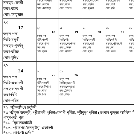
নক্ষত্র:অশ্বিনী
নক্ষত্র:ভরণী
নক্ষত্র:কৃত্তিকা
নক্ষত্র:রোহিণী
নক্ষত
নক্ষত্র:রেবতী
করণ:তৈতিল
করণ:বণিজ
করণ:শকুনি
করণ:নাগ
করণ:
করণ:বালব
যোগ:সৌভাগ্য
যোগ:শোভন
যোগ:সুকর্মা
যোগ:ধৃতি
যোগ:
যোগ:আয়ুষ্মান
২২
17
২৩
২৪
২৫
২৬
২৭
18
19
20
21
শুক্ল পক্ষ
শুক্ল পক্ষ
শুক্ল পক্ষ
শুক্ল পক্ষ
শুক্ল পক্ষ
শুক্ল
তিথি:চতুর্থী
তিথি:পঞ্চমী
তিথি:ষষ্ঠী
তিথি:সপ্তমী
তিথি:অষ্টমী
তিথি
নক্ষত্র:পুষ্যা
নক্ষত্র:অশ্লেষা
নক্ষত্র:মঘা
নক্ষত্র:পূর্বফাল্গুনী
নক্ষত
নক্ষত্র:পুনর্বসু
করণ:বব
করণ:কৌলব
করণ:গর
করণ:বব
করণ
করণ:বণিজ
যোগ:ধ্রুব
যোগ:ব্যাঘাত
যোগ:হর্ষণ
যোগ:বজ্র
যোগ:
যোগ:বৃদ্ধি
২৯
24
৩০
৩১
25
26
শুক্ল পক্ষ
শুক্ল পক্ষ
শুক্ল পক্ষ
তিথি:একাদশী
তিথি:দ্বাদশী
তিথি:ত্রয়োদশী
নক্ষত্র:বিশাখা
নক্ষত্র:অনুরাধা
নক্ষত্র:স্বাতী
করণ:বালব
করণ:তৈতিল
করণ:বিষ্টি
যোগ:শিব
যোগ:সিদ্ধ
যোগ:পরিঘ
*২- শ্রীনরসিংহ চর্তুদশী
*৩-শ্রীকুর্ম জয়ন্তী, শ্রীমাধবী-পূর্ণিমা/বৈশাখী পূর্ণিমা, শ্রীবুদ্ধ পূর্ণিমা (ভগবান বুদ্ধের আর্বিভা
গন্ধেশ্বরী পূজা
*১১- ত্রিলোচনাষ্টমী
*১৫- শ্রীঅপরা/জলক্রীড়া একাদশী
*১৮- সাবিত্রী চর্তুদশী