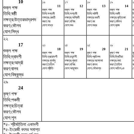
10
১৬
১৭
১৮
১৯
11
12
13
14
শুক্ল পক্ষ
শুক্ল পক্ষ
শুক্ল পক্ষ
শুক্ল পক্ষ
শুক্ল পক্ষ
শ
তিথি:ষষ্ঠী
তিথি:সপ্তমী
তিথি:সপ্তমী
তিথি:অষ্টমী
তিথি:নবমী
ত
নক্ষত্র:রেবতী
নক্ষত্র:অশ্বিনী
নক্ষত্র:ভরণী
নক্ষত্র:কৃত্তিকা
ন
নক্ষত্র:উত্তরভাদ্রপদ
করণ:গর
করণ:বণিজ
করণ:বব
করণ:কৌলব
ক
করণ:কৌলব
যোগ:সাধ্য
যোগ:শুভ
যোগ:শুক্র
যোগ:ব্রহ্ম
য
যোগ:সিদ্ধ
২২
17
২৩
২৪
২৫
২৬
18
19
20
21
শুক্ল পক্ষ
শুক্ল পক্ষ
শুক্ল পক্ষ
কৃষ্ণ পক্ষ
কৃষ্ণ পক্ষ
ক
তিথি:দ্বাদশী
তিথি:ত্রয়োদশী
তিথি:চতুর্দশী
তিথি:প্রতিপদ
তিথি:দ্বিতীয়া
ত
নক্ষত্র:পুনর্বসু
নক্ষত্র:পুষ্যা
নক্ষত্র:অশ্লেষা
নক্ষত্র:মঘা
ন
নক্ষত্র:আর্দ্রা
করণ:তৈতিল
করণ:বণিজ
করণ:বালব
করণ:তৈতিল
ক
করণ:বালব
যোগ:প্রীতি
যোগ:আয়ুষ্মান
যোগ:সৌভাগ্য
যোগ:অতিগণ্ড
য
যোগ:বিষ্কুম্ভ
২৯
24
কৃষ্ণ পক্ষ
তিথি:পঞ্চমী
নক্ষত্র:চিত্রা
করণ:কৌলব
যোগ:শূল
*৫- শ্রীষট্‌তিলা একাদশী
*৫-ইংরেজী বৎসর সমাপ্ত