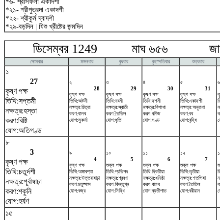
*৬- শ্রীসফলা একাদশী
*২১- শ্রীপুত্রদা একাদশী
*২২- শ্রীকুর্ম দ্বাদশী
*২৯-বড়দিন | যিশু খ্রীষ্টের জন্মদিন
ডিসেম্বর 1249 মাঘ ৬৫৬ জানুয়
সোমবার
মঙ্গলবার
বুধবার
বৃহস্পতিবার
শুক্রবার
১
27
২
৩
৪
৫
৬
28
29
30
31
কৃষ্ণ পক্ষ
কৃষ্ণ পক্ষ
কৃষ্ণ পক্ষ
কৃষ্ণ পক্ষ
কৃষ্ণ পক্ষ
ক
তিথি:সপ্তমী
তিথি:অষ্টমী
তিথি:নবমী
তিথি:দশমী
তিথি:একাদশী
ত
নক্ষত্র:চিত্রা
নক্ষত্র:স্বাতী
নক্ষত্র:বিশাখা
নক্ষত্র:অনুরাধা
ন
নক্ষত্র:হস্তা
করণ:বালব
করণ:তৈতিল
করণ:বণিজ
করণ:বব
ক
করণ:বিষ্টি
যোগ:সুকর্মা
যোগ:ধৃতি
যোগ:গণ্ড
যোগ:বৃদ্ধি
য
যোগ:অতিগণ্ড
৮
3
৯
১০
১১
১২
4
5
6
7
কৃষ্ণ পক্ষ
কৃষ্ণ পক্ষ
শুক্ল পক্ষ
শুক্ল পক্ষ
শুক্ল পক্ষ
শ
তিথি:চতুর্দশী
তিথি:অমাবশ্যা
তিথি:প্রতিপদ
তিথি:দ্বিতীয়া
তিথি:তৃতীয়া
ত
নক্ষত্র:উত্তরাষাঢ়া
নক্ষত্র:শ্রবণা
নক্ষত্র:ধনিষ্ঠা
নক্ষত্র:শতভিষ‌া
ন
নক্ষত্র:পূর্বাষাঢ়া
করণ:চতুষ্পাদ
করণ:কিন্তুগ্ন
করণ:বালব
করণ:তৈতিল
ক
করণ:শকুনি
যোগ:বজ্র
যোগ:সিদ্ধি
যোগ:ব্যতীপাত
যোগ:বরীয়ান
য
যোগ:হর্ষণ
১৫