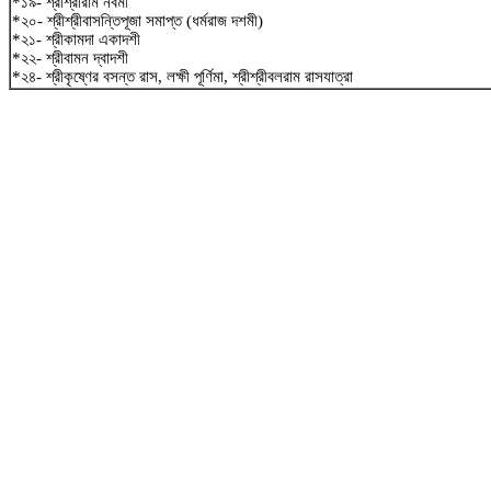
*১৯- শ্রীশ্রীরাম নবমী
*২০- শ্রীশ্রীবাসন্তিপূজা সমাপ্ত (ধর্মরাজ দশমী)
*২১- শ্রীকামদা একাদশী
*২২- শ্রীবামন দ্বাদশী
*২৪- শ্রীকৃষ্ণের বসন্ত রাস, লক্ষী পূর্ণিমা, শ্রীশ্রীবলরাম রাসযাত্রা