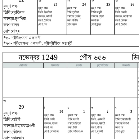
২৬
২৭
২৮
২৯
23
24
25
26
কৃষ্ণ পক্ষ
কৃষ্ণ পক্ষ
কৃষ্ণ পক্ষ
কৃষ্ণ পক্ষ
কৃষ্ণ পক্ষ
তিথি:প্রতিপদ
তিথি:দ্বিতীয়া
তিথি:তৃতীয়া
তিথি:চতুর্থী
তিথি:পঞ্চমী
নক্ষত্র:আর্দ্রা
নক্ষত্র:পুনর্বসু
নক্ষত্র:পুষ্যা
নক্ষত্র:অশ্লেষা
নক্ষত্র:মৃগশিরা
করণ:তৈতিল
করণ:বণিজ
করণ:বব
করণ:কৌলব
করণ:বালব
যোগ:শুভ
যোগ:ব্রহ্ম
যোগ:ইন্দ্র
যোগ:বৈধৃতি
যোগ:সাধ্য
*৫- শ্রীউৎপন্না একাদশী
*২০- শ্রীমোক্ষদা একাদশী, শ্রীশ্রীগীতা জয়ন্তী
নভেম্বর 1249 পৌষ ৬৫৬ ডিসেম
সোমবার
মঙ্গলবার
বুধবার
বৃহস্পতিবার
শুক্রবার
৩
29
৪
৫
৬
৭
30
1
2
3
কৃষ্ণ পক্ষ
কৃষ্ণ পক্ষ
কৃষ্ণ পক্ষ
কৃষ্ণ পক্ষ
কৃষ্ণ পক্ষ
তিথি:অষ্টমী
তিথি:নবমী
তিথি:দশমী
তিথি:একাদশী
তিথি:ত্রয়োদশী
নক্ষত্র:হস্তা
নক্ষত্র:চিত্রা
নক্ষত্র:স্বাতী
নক্ষত্র:বিশাখা
নক্ষত্র:উত্তরফাল্গুনী
করণ:গর
করণ:বিষ্টি
করণ:বালব
করণ:গর
করণ:কৌলব
যোগ:সৌভাগ্য
যোগ:অতিগণ্ড
যোগ:সুকর্মা
যোগ:ধৃতি
যোগ:আয়ুষ্মান