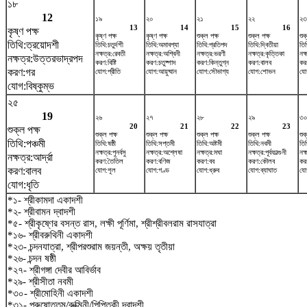
১৮
12
১৯
২০
২১
২২
২৩
13
14
15
16
কৃষ্ণ পক্ষ
কৃষ্ণ পক্ষ
কৃষ্ণ পক্ষ
শুক্ল পক্ষ
শুক্ল পক্ষ
শুক
তিথি:ত্রয়োদশী
তিথি:চতুর্দশী
তিথি:অমাবশ্যা
তিথি:প্রতিপদ
তিথি:দ্বিতীয়া
তিথ
নক্ষত্র:রেবতী
নক্ষত্র:অশ্বিনী
নক্ষত্র:ভরণী
নক্ষত্র:কৃত্তিকা
নক্
নক্ষত্র:উত্তরভাদ্রপদ
করণ:বিষ্টি
করণ:চতুষ্পাদ
করণ:কিন্তুগ্ন
করণ:বালব
কর
করণ:গর
যোগ:প্রীতি
যোগ:আয়ুষ্মান
যোগ:সৌভাগ্য
যোগ:শোভন
যো
যোগ:বিষ্কুম্ভ
২৫
19
২৬
২৭
২৮
২৯
৩
20
21
22
23
শুক্ল পক্ষ
শুক্ল পক্ষ
শুক্ল পক্ষ
শুক্ল পক্ষ
শুক্ল পক্ষ
শুক
তিথি:পঞ্চমী
তিথি:ষষ্ঠী
তিথি:সপ্তমী
তিথি:অষ্টমী
তিথি:নবমী
তি
নক্ষত্র:পুনর্বসু
নক্ষত্র:অশ্লেষা
নক্ষত্র:মঘা
নক্ষত্র:পূর্বফাল্গুনী
নক্
নক্ষত্র:আর্দ্রা
করণ:তৈতিল
করণ:বণিজ
করণ:বব
করণ:কৌলব
কর
করণ:বালব
যোগ:শূল
যোগ:গণ্ড
যোগ:ধ্রুব
যোগ:ব্যাঘাত
যোগ
যোগ:ধৃতি
*১- শ্রীকামদা একাদশী
*২- শ্রীবামন দ্বাদশী
*৫- শ্রীকৃষ্ণের বসন্ত রাস, লক্ষী পূর্ণিমা, শ্রীশ্রীবলরাম রাসযাত্রা
*১৬- শ্রীবরুথিনী একাদশী
*২৩- চন্দনযাত্রা, শ্রীপরশুরাম জয়ন্তী, অক্ষয় তৃতীয়া
*২৬- চন্দন ষষ্ঠী
*২৭- শ্রীগঙ্গা দেবীর আবির্ভাব
*২৯- শ্রীসীতা নবমী
*৩০- শ্রীমোহিনী একাদশী
*৩১- পুরুষোত্তম/রুক্মিনী/পিপিতকী দ্বাদশী,