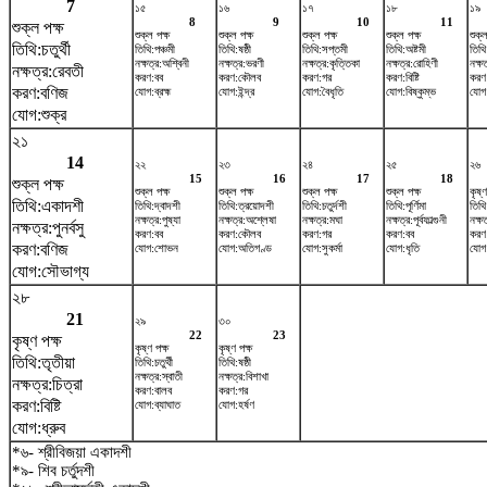
7
১৫
১৬
১৭
১৮
১৯
8
9
10
11
শুক্ল পক্ষ
শুক্ল পক্ষ
শুক্ল পক্ষ
শুক্ল পক্ষ
শুক্ল পক্ষ
শুক্ল
তিথি:চতুর্থী
তিথি:পঞ্চমী
তিথি:ষষ্ঠী
তিথি:সপ্তমী
তিথি:অষ্টমী
তিথি
নক্ষত্র:অশ্বিনী
নক্ষত্র:ভরণী
নক্ষত্র:কৃত্তিকা
নক্ষত্র:রোহিণী
নক্ষ
নক্ষত্র:রেবতী
করণ:বব
করণ:কৌলব
করণ:গর
করণ:বিষ্টি
করণ
করণ:বণিজ
যোগ:ব্রহ্ম
যোগ:ইন্দ্র
যোগ:বৈধৃতি
যোগ:বিষ্কুম্ভ
যোগ:
যোগ:শুক্র
২১
14
২২
২৩
২৪
২৫
২৬
15
16
17
18
শুক্ল পক্ষ
শুক্ল পক্ষ
শুক্ল পক্ষ
শুক্ল পক্ষ
শুক্ল পক্ষ
কৃষ্ণ
তিথি:একাদশী
তিথি:দ্বাদশী
তিথি:ত্রয়োদশী
তিথি:চতুর্দশী
তিথি:পূর্ণিমা
তিথি
নক্ষত্র:পুষ্যা
নক্ষত্র:অশ্লেষা
নক্ষত্র:মঘা
নক্ষত্র:পূর্বফাল্গুনী
নক্ষ
নক্ষত্র:পুনর্বসু
করণ:বব
করণ:কৌলব
করণ:গর
করণ:বব
করণ
করণ:বণিজ
যোগ:শোভন
যোগ:অতিগণ্ড
যোগ:সুকর্মা
যোগ:ধৃতি
যোগ
যোগ:সৌভাগ্য
২৮
21
২৯
৩০
22
23
কৃষ্ণ পক্ষ
কৃষ্ণ পক্ষ
কৃষ্ণ পক্ষ
তিথি:তৃতীয়া
তিথি:চতুর্থী
তিথি:ষষ্ঠী
নক্ষত্র:স্বাতী
নক্ষত্র:বিশাখা
নক্ষত্র:চিত্রা
করণ:বালব
করণ:গর
করণ:বিষ্টি
যোগ:ব্যাঘাত
যোগ:হর্ষণ
যোগ:ধ্রুব
*৬- শ্রীবিজয়া একাদশী
*৯- শিব চর্তুদশী