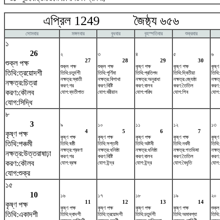
এপ্রিল 1249 জৈষ্ঠ্য ৬৫৬ ম
সোমবার
মঙ্গলবার
বুধবার
বৃহস্পতিবার
শুক্রবার
১
26
২
৩
৪
৫
৬
27
28
29
30
শুক্ল পক্ষ
শুক্ল পক্ষ
শুক্ল পক্ষ
কৃষ্ণ পক্ষ
কৃষ্ণ পক্ষ
কৃষ্ণ
তিথি:ত্রয়োদশী
তিথি:চতুর্দশী
তিথি:পূর্ণিমা
তিথি:প্রতিপদ
তিথি:দ্বিতীয়া
তিথি:
নক্ষত্র:স্বাতী
নক্ষত্র:বিশাখা
নক্ষত্র:অনুরাধা
নক্ষত্র:জ্যেষ্ঠা
নক্ষত
নক্ষত্র:চিত্রা
করণ:গর
করণ:বিষ্টি
করণ:বালব
করণ:তৈতিল
করণ:
করণ:কৌলব
যোগ:ব্যতীপাত
যোগ:বরীয়ান
যোগ:পরিঘ
যোগ:শিব
যোগ:
যোগ:সিদ্ধি
৮
3
৯
১০
১১
১২
১৩
4
5
6
7
কৃষ্ণ পক্ষ
কৃষ্ণ পক্ষ
কৃষ্ণ পক্ষ
কৃষ্ণ পক্ষ
কৃষ্ণ পক্ষ
কৃষ্ণ
তিথি:পঞ্চমী
তিথি:ষষ্ঠী
তিথি:সপ্তমী
তিথি:অষ্টমী
তিথি:নবমী
তিথি
নক্ষত্র:শ্রবণা
নক্ষত্র:ধনিষ্ঠা
নক্ষত্র:ধনিষ্ঠা
নক্ষত্র:শতভিষ‌া
নক্ষত
নক্ষত্র:উত্তরাষাঢ়া
করণ:গর
করণ:বিষ্টি
করণ:বালব
করণ:তৈতিল
করণ:
করণ:কৌলব
যোগ:ব্রহ্ম
যোগ:ইন্দ্র
যোগ:ইন্দ্র
যোগ:বৈধৃতি
যোগ:ব
যোগ:শুক্র
১৫
10
১৬
১৭
১৮
১৯
২০
11
12
13
14
কৃষ্ণ পক্ষ
কৃষ্ণ পক্ষ
কৃষ্ণ পক্ষ
কৃষ্ণ পক্ষ
কৃষ্ণ পক্ষ
শুক্ল
তিথি:একাদশী
তিথি:দ্বাদশী
তিথি:ত্রয়োদশী
তিথি:চতুর্দশী
তিথি:অমাবশ্যা
তিথি