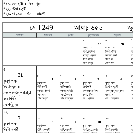
*১৯-ফলাহারী কালিকা পূজা
*২২- উমা চতুর্থী
*২৯- পাণ্ডবা নির্জলা একাদশী
মে 1249 আষাঢ় ৬৫৬ জুন
সোমবার
মঙ্গলবার
বুধবার
বৃহস্পতিবার
শুক্রবার
১
২
৩
27
28
শুক্ল পক্ষ
শুক্ল পক্ষ
কৃ
তিথি:চতুর্দশী
তিথি:পূর্ণিমা
তি
নক্ষত্র:জ্যেষ্ঠা
নক্ষত্র:মূলা
নক
করণ:বণিজ
করণ:বব
ক
যোগ:সাধ্য
যোগ:শুভ
যো
৫
31
৬
৭
৮
৯
১
1
2
3
4
কৃষ্ণ পক্ষ
কৃষ্ণ পক্ষ
কৃষ্ণ পক্ষ
কৃষ্ণ পক্ষ
কৃষ্ণ পক্ষ
কৃ
তিথি:তৃতীয়া
তিথি:চতুর্থী
তিথি:পঞ্চমী
তিথি:ষষ্ঠী
তিথি:সপ্তমী
তি
নক্ষত্র:শ্রবণা
নক্ষত্র:ধনিষ্ঠা
নক্ষত্র:শতভিষ‌া
নক্ষত্র:পূর্বভাদ্রপদ
নক
নক্ষত্র:উত্তরাষাঢ়া
করণ:বালব
করণ:তৈতিল
করণ:বণিজ
করণ:বব
ক
করণ:বিষ্টি
যোগ:বৈধৃতি
যোগ:বিষ্কুম্ভ
যোগ:প্রীতি
যোগ:আয়ুষ্মান
য
যোগ:ইন্দ্র
১২
7
১৩
১৪
১৫
১৬
১
8
9
10
11
কৃষ্ণ পক্ষ
কৃষ্ণ পক্ষ
কৃষ্ণ পক্ষ
কৃষ্ণ পক্ষ
কৃষ্ণ পক্ষ
কৃ
তিথি:দশমী
তিথি:একাদশী
তিথি:দ্বাদশী
তিথি:ত্রয়োদশী
তিথি:চতুর্দশী
তি