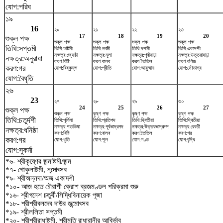
যোগ:পরিঘ
১৯
16
২০
২১
২২
২৩
17
18
19
20
শুক্ল পক্ষ
শুক্ল পক্ষ
শুক্ল পক্ষ
শুক্ল পক্ষ
শুক্ল পক্ষ
তিথি:সপ্তমী
তিথি:অষ্টমী
তিথি:নবমী
তিথি:দশমী
তিথি:একাদশী
নক্ষত্র:জ্যেষ্ঠা
নক্ষত্র:মূলা
নক্ষত্র:পূর্বাষাঢ়া
নক্ষত্র:উত্তরাষাঢ়া
নক্ষত্র:অনুরাধা
করণ:বিষ্টি
করণ:বালব
করণ:তৈতিল
করণ:বণিজ
করণ:গর
যোগ:বিষ্কুম্ভ
যোগ:প্রীতি
যোগ:আয়ুষ্মান
যোগ:সৌভাগ্য
যোগ:বৈধৃতি
২৬
23
২৭
২৮
২৯
৩০
24
25
26
27
শুক্ল পক্ষ
শুক্ল পক্ষ
কৃষ্ণ পক্ষ
কৃষ্ণ পক্ষ
কৃষ্ণ পক্ষ
তিথি:চতুর্দশী
তিথি:পূর্ণিমা
তিথি:প্রতিপদ
তিথি:দ্বিতীয়া
তিথি:দ্বিতীয়া
নক্ষত্র:শতভিষ‌া
নক্ষত্র:পূর্বভাদ্রপদ
নক্ষত্র:উত্তরভাদ্রপদ
নক্ষত্র:রেবতী
নক্ষত্র:ধনিষ্ঠা
করণ:বিষ্টি
করণ:বালব
করণ:তৈতিল
করণ:গর
করণ:গর
যোগ:ধৃতি
যোগ:শূল
যোগ:গণ্ড
যোগ:বৃদ্ধি
যোগ:সুকর্মা
*৬- শ্রীকৃষ্ণের জন্মাষ্টমী/জন্ম
*৭- গোকুলাষ্টমী, নন্দোৎসব
*৯- শ্রীঅন্নদা/অজ একাদশী
*১০- আজ হতে চৌরাশী ক্রোশ ব্রজমণ্ডল পরিক্রমা শুরু
*১৬- শ্রীগনেশ চতুর্থী/সিদ্ধিবিনায়েক পূজা
*১৮- শ্রীশ্রীবলদেব দাউর জন্মোৎসব
*১৯- শ্রীললিতা সপ্তমী
*২০- শ্রীশ্রীরাধাষ্টমী, শ্রীমতি রাধারানীর আবির্ভাব