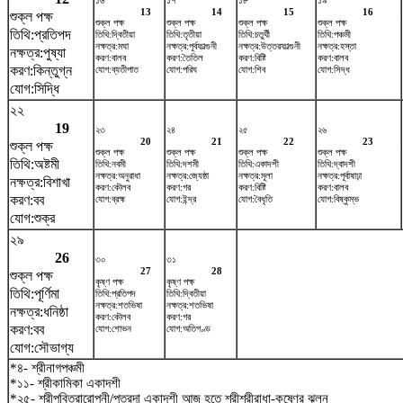
১৬
১৭
১৮
১৯
13
14
15
16
শুক্ল পক্ষ
শুক্ল পক্ষ
শুক্ল পক্ষ
শুক্ল পক্ষ
শুক্ল পক্ষ
তিথি:প্রতিপদ
তিথি:দ্বিতীয়া
তিথি:তৃতীয়া
তিথি:চতুর্থী
তিথি:পঞ্চমী
নক্ষত্র:মঘা
নক্ষত্র:পূর্বফাল্গুনী
নক্ষত্র:উত্তরফাল্গুনী
নক্ষত্র:হস্তা
নক্ষত্র:পুষ্যা
করণ:বালব
করণ:তৈতিল
করণ:বিষ্টি
করণ:বালব
করণ:কিন্তুগ্ন
যোগ:ব্যতীপাত
যোগ:পরিঘ
যোগ:শিব
যোগ:সিদ্ধ
যোগ:সিদ্ধি
২২
19
২৩
২৪
২৫
২৬
20
21
22
23
শুক্ল পক্ষ
শুক্ল পক্ষ
শুক্ল পক্ষ
শুক্ল পক্ষ
শুক্ল পক্ষ
তিথি:অষ্টমী
তিথি:নবমী
তিথি:দশমী
তিথি:একাদশী
তিথি:দ্বাদশী
নক্ষত্র:অনুরাধা
নক্ষত্র:জ্যেষ্ঠা
নক্ষত্র:মূলা
নক্ষত্র:পূর্বাষাঢ়া
নক্ষত্র:বিশাখা
করণ:কৌলব
করণ:গর
করণ:বিষ্টি
করণ:বালব
করণ:বব
যোগ:ব্রহ্ম
যোগ:ইন্দ্র
যোগ:বৈধৃতি
যোগ:বিষ্কুম্ভ
যোগ:শুক্র
২৯
26
৩০
৩১
27
28
শুক্ল পক্ষ
কৃষ্ণ পক্ষ
কৃষ্ণ পক্ষ
তিথি:পূর্ণিমা
তিথি:প্রতিপদ
তিথি:দ্বিতীয়া
নক্ষত্র:শতভিষ‌া
নক্ষত্র:শতভিষ‌া
নক্ষত্র:ধনিষ্ঠা
করণ:কৌলব
করণ:গর
করণ:বব
যোগ:শোভন
যোগ:অতিগণ্ড
যোগ:সৌভাগ্য
*৪- শ্রীনাগপঞ্চমী
*১১- শ্রীকামিকা একাদশী
*২৫- শ্রীপবিত্রারোপনী/পুত্রদা একাদশী আজ হতে শ্রীশ্রীরাধা-কৃষ্ণের ঝুলন