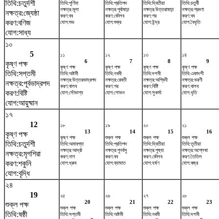
তিথি:চতুর্দশী
তিথি:পূর্ণিমা
তিথি:প্রতিপদ
তিথি:দ্বিতীয়া
তিথি:চতুর্থী
নক্ষত্র:মূলা
নক্ষত্র:পূর্বাষাঢ়া
নক্ষত্র:উত্তরাষাঢ়া
নক্ষত্র:শ্রবণা
নক্ষত্র:জ্যেষ্ঠা
করণ:বব
করণ:কৌলব
করণ:গর
করণ:বব
করণ:বণিজ
যোগ:শুভ
যোগ:শুক্র
যোগ:ইন্দ্র
যোগ:বৈধৃতি
যোগ:সাধ্য
১০
5
১১
১২
১৩
১৪
6
7
8
9
কৃষ্ণ পক্ষ
কৃষ্ণ পক্ষ
কৃষ্ণ পক্ষ
কৃষ্ণ পক্ষ
কৃষ্ণ পক্ষ
তিথি:সপ্তমী
তিথি:অষ্টমী
তিথি:নবমী
তিথি:দশমী
তিথি:একাদশী
নক্ষত্র:উত্তরভাদ্রপদ
নক্ষত্র:রেবতী
নক্ষত্র:অশ্বিনী
নক্ষত্র:ভরণী
নক্ষত্র:পূর্বভাদ্রপদ
করণ:বালব
করণ:গর
করণ:বিষ্টি
করণ:বালব
করণ:বিষ্টি
যোগ:সৌভাগ্য
যোগ:শোভন
যোগ:সুকর্মা
যোগ:ধৃতি
যোগ:আয়ুষ্মান
১৭
12
১৮
১৯
২০
২১
13
14
15
16
কৃষ্ণ পক্ষ
কৃষ্ণ পক্ষ
শুক্ল পক্ষ
শুক্ল পক্ষ
শুক্ল পক্ষ
তিথি:চতুর্দশী
তিথি:অমাবশ্যা
তিথি:প্রতিপদ
তিথি:দ্বিতীয়া
তিথি:তৃতীয়া
নক্ষত্র:আর্দ্রা
নক্ষত্র:পুনর্বসু
নক্ষত্র:পুষ্যা
নক্ষত্র:অশ্লেষা
নক্ষত্র:মৃগশিরা
করণ:নাগ
করণ:বব
করণ:কৌলব
করণ:তৈতিল
করণ:শকুনি
যোগ:ধ্রুব
যোগ:ব্যাঘাত
যোগ:হর্ষণ
যোগ:বজ্র
যোগ:বৃদ্ধি
২৪
19
২৫
২৬
২৭
২৮
20
21
22
23
শুক্ল পক্ষ
শুক্ল পক্ষ
শুক্ল পক্ষ
শুক্ল পক্ষ
শুক্ল পক্ষ
তিথি:ষষ্ঠী
তিথি:সপ্তমী
তিথি:অষ্টমী
তিথি:নবমী
তিথি:দশমী