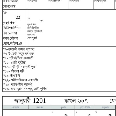
করণ:তৈতিল
যোগ:বৈধৃতি
যোগ:বিষ্কুম্ভ
যোগ:প্রীতি
যোগ:আয়ুষ্মান
যোগ:ব্রহ্ম
২৮
22
২৯
23
কৃষ্ণ পক্ষ
কৃষ্ণ পক্ষ
তিথি:প্রতিপদ
তিথি:দ্বিতীয়া
নক্ষত্র:পূর্বফাল্গুনী
নক্ষত্র:মঘা
করণ:গর
করণ:কৌলব
যোগ:সুকর্মা
যোগ:অতিগণ্ড
*৬-ইংরেজী বৎসর সমাপ্ত
*৭-ইংরেজী নতুন বর্ষ শুরু
*৮- শ্রীষট্‌তিলা একাদশী
*১৫- গৌরী তৃতীয়া
*১৭- শ্রীশ্রী সরস্বতী পূজা
*১৮- শীতলা ষষ্ঠী
*১৯-ভীষ্মাষ্টমী
*২২- শ্রীভৈমী/জয়া একাদশী
*২৩- বরাহ/ভীষ্ম দ্বাদশী
*২৬- মাঘ স্নান সমাপ্ত, মাঘী পূর্ণিমা
জানুয়ারী 1201 ফাল্গুন ৬০৭ ফেব্র
সোমবার
মঙ্গলবার
বুধবার
বৃহস্পতিবার
শুক্রবার
১
২
৩
24
25
26