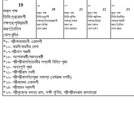
19
২৬
২৭
২৮
২৯
20
21
22
23
শুক্ল পক্ষ
শুক্ল পক্ষ
শুক্ল পক্ষ
কৃষ্ণ পক্ষ
কৃষ্ণ পক্ষ
তিথি:ত্রয়োদশী
তিথি:চতুর্দশী
তিথি:পূর্ণিমা
তিথি:প্রতিপদ
তিথি:দ্বিতীয়া
নক্ষত্র:উত্তরফাল্গুনী
নক্ষত্র:হস্তা
নক্ষত্র:চিত্রা
নক্ষত্র:স্বাতী
নক্ষত্র:পূর্বফাল্গুনী
করণ:বণিজ
করণ:বব
করণ:বালব
করণ:তৈতিল
করণ:তৈতিল
যোগ:ধ্রুব
যোগ:ব্যাঘাত
যোগ:হর্ষণ
যোগ:বজ্র
যোগ:বৃদ্ধি
*৮- শ্রীপাপমোচনী একাদশী
*১০- বারনী/বারনীর মেলা
*১৭-শ্রীনাগ পঞ্চমী
*১৮- অশোকষষ্ঠী/স্কন্ধষষ্ঠী
*১৯- শ্রীশ্রীবাসন্তিদেবীর সপ্তমী বিহিত পূজা
*২০- অন্নপূর্ণা পূজা
*২১- শ্রীশ্রীরাম নবমী
*২২- শ্রীশ্রীবাসন্তিপূজা সমাপ্ত (ধর্মরাজ দশমী)
*২৩- শ্রীকামদা একাদশী
*২৪- শ্রীবামন দ্বাদশী
*২৭- শ্রীকৃষ্ণের বসন্ত রাস, লক্ষী পূর্ণিমা, শ্রীশ্রীবলরাম রাসযাত্রা