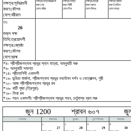
নক্ষত্র:উত্তরফাল্গুনী
নক্ষত্র:হস্তা
নক্ষত্র:চিত্রা
নক্ষত্র:স্বাতী
নক্ষত্র:পূর্বফাল্গুনী
করণ:গর
করণ:বিষ্টি
করণ:বালব
করণ:তৈতিল
করণ:কৌলব
যোগ:পরিঘ
যোগ:শিব
যোগ:সিদ্ধ
যোগ:সাধ্য
যোগ:বরীয়ান
৩১
26
শুক্ল পক্ষ
তিথি:ত্রয়োদশী
নক্ষত্র:জ্যেষ্ঠা
করণ:কৌলব
যোগ:ব্রহ্ম
*৪- শ্রীশ্রীজগন্নাথ প্রভুর স্নান যাত্রা, অম্বুবাচী শুরু
*৬- অম্বুবাচী সমাপ্ত
*১৪- শ্রীযোগিনী একাদশী
*১৯- গুন্ডিচা মার্জনা, শ্রীজগন্নাথ প্রভুর নবযৌবন দর্শন ও নেত্রোত্সব, পুরী
*২০- আজ শ্রীশ্রীজগন্নাথ প্রভুর রথ
*২৬- খার্চী পূজা (ত্রিপুরা)
*২৮- ফিরা রথ
*২৯- শয়ন একাদশী/ শ্রীশ্রীজগন্নাথ প্রভুর শয়ন, চর্তুমাস্য ব্রত শুরু
জুন 1200 শ্রাবন ৬০৭ জুলা
সোমবার
মঙ্গলবার
বুধবার
বৃহস্পতিবার
শুক্রবার
১
২
৩
৪
27
28
29
30