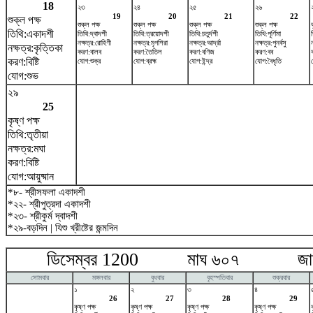
18
২৩
২৪
২৫
২৬
19
20
21
22
শুক্ল পক্ষ
শুক্ল পক্ষ
শুক্ল পক্ষ
শুক্ল পক্ষ
শুক্ল পক্ষ
তিথি:একাদশী
তিথি:দ্বাদশী
তিথি:ত্রয়োদশী
তিথি:চতুর্দশী
তিথি:পূর্ণিমা
নক্ষত্র:রোহিণী
নক্ষত্র:মৃগশিরা
নক্ষত্র:আর্দ্রা
নক্ষত্র:পুনর্বসু
ন
নক্ষত্র:কৃত্তিকা
করণ:বালব
করণ:তৈতিল
করণ:বণিজ
করণ:বব
করণ:বিষ্টি
যোগ:শুক্র
যোগ:ব্রহ্ম
যোগ:ইন্দ্র
যোগ:বৈধৃতি
যোগ:শুভ
২৯
25
কৃষ্ণ পক্ষ
তিথি:তৃতীয়া
নক্ষত্র:মঘা
করণ:বিষ্টি
যোগ:আয়ুষ্মান
*৮- শ্রীসফলা একাদশী
*২২- শ্রীপুত্রদা একাদশী
*২৩- শ্রীকুর্ম দ্বাদশী
*২৯-বড়দিন | যিশু খ্রীষ্টের জন্মদিন
ডিসেম্বর 1200 মাঘ ৬০৭ জানুয়
সোমবার
মঙ্গলবার
বুধবার
বৃহস্পতিবার
শুক্রবার
১
২
৩
৪
26
27
28
29
কৃষ্ণ পক্ষ
কৃষ্ণ পক্ষ
কৃষ্ণ পক্ষ
কৃষ্ণ পক্ষ