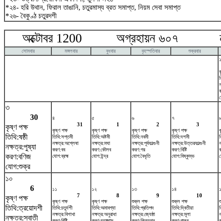
*২৪- হরি উথান, ফিরাল তাঙানি, চতুরমাস্য ব্রত সমাপ্ত, নিয়ম সেবা সমাপ্ত
*২৬- বৈকুণ্ঠ চতুরদশী
অক্টোবর 1200 অগ্রহায়ন ৬০৭ নভে
সোমবার
মঙ্গলবার
বুধবার
বৃহস্পতিবার
শুক্রবার
ক
ত
ন
য
৩
30
৪
৫
৬
৭
31
1
2
3
কৃষ্ণ পক্ষ
কৃষ্ণ পক্ষ
কৃষ্ণ পক্ষ
কৃষ্ণ পক্ষ
কৃষ্ণ পক্ষ
ক
তিথি:ষষ্ঠী
তিথি:সপ্তমী
তিথি:অষ্টমী
তিথি:নবমী
তিথি:দশমী
নক্ষত্র:অশ্লেষা
নক্ষত্র:মঘা
নক্ষত্র:পূর্বফাল্গুনী
নক্ষত্র:উত্তরফাল্গুনী
ন
নক্ষত্র:পুষ্যা
করণ:বব
করণ:কৌলব
করণ:গর
করণ:বিষ্টি
করণ:বণিজ
যোগ:ব্রহ্ম
যোগ:ইন্দ্র
যোগ:বৈধৃতি
যোগ:বিষ্কুম্ভ
য
যোগ:শুক্র
১০
6
১১
১২
১৩
১৪
7
8
9
10
কৃষ্ণ পক্ষ
কৃষ্ণ পক্ষ
কৃষ্ণ পক্ষ
শুক্ল পক্ষ
শুক্ল পক্ষ
শ
তিথি:ত্রয়োদশী
তিথি:চতুর্দশী
তিথি:অমাবশ্যা
তিথি:প্রতিপদ
তিথি:দ্বিতীয়া
ত
নক্ষত্র:বিশাখা
নক্ষত্র:অনুরাধা
নক্ষত্র:জ্যেষ্ঠা
নক্ষত্র:মূলা
ন
নক্ষত্র:স্বাতী
করণ:বিষ্টি
করণ:চতুষ্পাদ
করণ:কিন্তুগ্ন
করণ:বালব