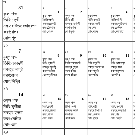
৩
31
৪
৫
৬
৭
1
2
3
4
কৃষ্ণ পক্ষ
কৃষ্ণ পক্ষ
কৃষ্ণ পক্ষ
কৃষ্ণ পক্ষ
কৃষ্ণ পক্ষ
ক
তিথি:চতুর্থী
তিথি:পঞ্চমী
তিথি:ষষ্ঠী
তিথি:সপ্তমী
তিথি:অষ্টমী
ত
নক্ষত্র:রেবতী
নক্ষত্র:অশ্বিনী
নক্ষত্র:ভরণী
নক্ষত্র:কৃত্তিকা
ন
নক্ষত্র:উত্তরভাদ্রপদ
করণ:তৈতিল
করণ:বণিজ
করণ:বব
করণ:কৌলব
ক
করণ:বালব
যোগ:গণ্ড
যোগ:বৃদ্ধি
যোগ:ধ্রুব
যোগ:ব্যাঘাত
য
যোগ:শূল
১০
7
১১
১২
১৩
১৪
8
9
10
11
কৃষ্ণ পক্ষ
কৃষ্ণ পক্ষ
কৃষ্ণ পক্ষ
কৃষ্ণ পক্ষ
কৃষ্ণ পক্ষ
শ
তিথি:একাদশী
তিথি:দ্বাদশী
তিথি:ত্রয়োদশী
তিথি:চতুর্দশী
তিথি:অমাবশ্যা
ত
নক্ষত্র:পুনর্বসু
নক্ষত্র:পুষ্যা
নক্ষত্র:অশ্লেষা
নক্ষত্র:মঘা
ন
নক্ষত্র:আর্দ্রা
করণ:তৈতিল
করণ:বণিজ
করণ:শকুনি
করণ:চতুষ্পাদ
ক
করণ:বালব
যোগ:ব্যতীপাত
যোগ:বরীয়ান
যোগ:পরিঘ
যোগ:শিব
য
যোগ:সিদ্ধি
১৭
14
১৮
১৯
২০
২১
২
15
16
17
18
শুক্ল পক্ষ
শুক্ল পক্ষ
শুক্ল পক্ষ
শুক্ল পক্ষ
শুক্ল পক্ষ
শ
তিথি:তৃতীয়া
তিথি:চতুর্থী
তিথি:পঞ্চমী
তিথি:ষষ্ঠী
তিথি:সপ্তমী
ত
নক্ষত্র:চিত্রা
নক্ষত্র:স্বাতী
নক্ষত্র:বিশাখা
নক্ষত্র:অনুরাধা
ন
নক্ষত্র:হস্তা
করণ:বণিজ
করণ:বব
করণ:কৌলব
করণ:গর
ক
করণ:তৈতিল
যোগ:শুক্র
যোগ:ব্রহ্ম
যোগ:ইন্দ্র
যোগ:বৈধৃতি
য
যোগ:শুভ
২৪