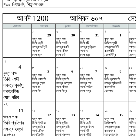
*৩০-পিতৃতর্পন, পিতৃপক্ষ শুরু
আগষ্ট 1200 আশ্বিন ৬০৭ সেপ্টে
সোমবার
মঙ্গলবার
বুধবার
বৃহস্পতিবার
শুক্রবার
১
২
৩
৪
৫
29
30
31
1
কৃষ্ণ পক্ষ
কৃষ্ণ পক্ষ
কৃষ্ণ পক্ষ
কৃষ্ণ পক্ষ
কৃষ্ণ প
তিথি:চতুর্থী
তিথি:পঞ্চমী
তিথি:ষষ্ঠী
তিথি:সপ্তমী
তিথি:অষ
নক্ষত্র:অশ্বিনী
নক্ষত্র:ভরণী
নক্ষত্র:কৃত্তিকা
নক্ষত্র:রোহিণী
নক্ষত্র
করণ:বব
করণ:কৌলব
করণ:গর
করণ:বিষ্টি
করণ:ব
যোগ:ধ্রুব
যোগ:হর্ষণ
যোগ:বজ্র
যোগ:সিদ্ধি
যোগ:ব্
৭
4
৮
৯
১০
১১
১২
5
6
7
8
কৃষ্ণ পক্ষ
কৃষ্ণ পক্ষ
কৃষ্ণ পক্ষ
কৃষ্ণ পক্ষ
কৃষ্ণ পক্ষ
কৃষ্ণ প
তিথি:দশমী
তিথি:একাদশী
তিথি:দ্বাদশী
তিথি:দ্বাদশী
তিথি:ত্রয়োদশী
তিথি:চত
নক্ষত্র:পুষ্যা
নক্ষত্র:অশ্লেষা
নক্ষত্র:মঘা
নক্ষত্র:পূর্বফাল্গুনী
নক্ষত্র
নক্ষত্র:পুনর্বসু
করণ:বব
করণ:কৌলব
করণ:তৈতিল
করণ:বণিজ
করণ:শ
করণ:বণিজ
যোগ:শিব
যোগ:সিদ্ধ
যোগ:সাধ্য
যোগ:শুভ
যোগ:শু
যোগ:পরিঘ
১৪
11
১৫
১৬
১৭
১৮
১৯
12
13
14
15
শুক্ল পক্ষ
শুক্ল পক্ষ
শুক্ল পক্ষ
শুক্ল পক্ষ
শুক্ল পক্ষ
শুক্ল প
তিথি:প্রতিপদ
তিথি:দ্বিতীয়া
তিথি:তৃতীয়া
তিথি:চতুর্থী
তিথি:পঞ্চমী
তিথি:ষষ্
নক্ষত্র:চিত্রা
নক্ষত্র:স্বাতী
নক্ষত্র:বিশাখা
নক্ষত্র:অনুরাধা
নক্ষত্র:
নক্ষত্র:হস্তা
করণ:কৌলব
করণ:গর
করণ:বিষ্টি
করণ:বালব
করণ:ত
করণ:বব
যোগ:বৈধৃতি
যোগ:বিষ্কুম্ভ
যোগ:প্রীতি
যোগ:আয়ুষ্মান
যোগ:স