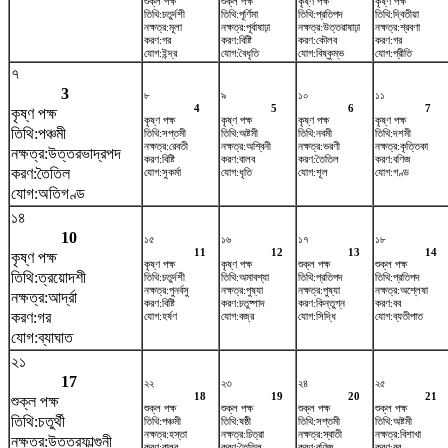
শুক্ল পক্ষ
শুক্ল পক্ষ
কৃষ্ণ পক্ষ
কৃষ্ণ পক্ষ
তিথি:চতুর্দশী
তিথি:পূর্ণিমা
তিথি:প্রতিপদ
তিথি:দ্বিতীয়া
নক্ষত্র:মূলা
নক্ষত্র:পূর্বাষাঢ়া
নক্ষত্র:উত্তরাষাঢ়া
নক্ষত্র:শ্রবণা
করণ:গর
করণ:বিষ্টি
করণ:কৌলব
করণ:গর
যোগ:ইন্দ্র
যোগ:বৈধৃতি
যোগ:বিষ্কুম্ভ
যোগ:প্রীতি
৭
3
৮
৯
১০
১১
4
5
6
7
কৃষ্ণ পক্ষ
কৃষ্ণ পক্ষ
কৃষ্ণ পক্ষ
কৃষ্ণ পক্ষ
কৃষ্ণ পক্ষ
তিথি:পঞ্চমী
তিথি:সপ্তমী
তিথি:অষ্টমী
তিথি:নবমী
তিথি:দশমী
নক্ষত্র:রেবতী
নক্ষত্র:অশ্বিনী
নক্ষত্র:ভরণী
নক্ষত্র:কৃত্তিকা
নক্ষত্র:উত্তরভাদ্রপদ
করণ:বিষ্টি
করণ:বালব
করণ:তৈতিল
করণ:বণিজ
করণ:তৈতিল
যোগ:সুকর্মা
যোগ:ধৃতি
যোগ:শূল
যোগ:গণ্ড
যোগ:অতিগণ্ড
১৪
10
১৫
১৬
১৭
১৮
11
12
13
14
কৃষ্ণ পক্ষ
কৃষ্ণ পক্ষ
কৃষ্ণ পক্ষ
শুক্ল পক্ষ
শুক্ল পক্ষ
তিথি:ত্রয়োদশী
তিথি:চতুর্দশী
তিথি:অমাবশ্যা
তিথি:প্রতিপদ
তিথি:প্রতিপদ
নক্ষত্র:পুনর্বসু
নক্ষত্র:পুষ্যা
নক্ষত্র:পুষ্যা
নক্ষত্র:অশ্লেষা
নক্ষত্র:আর্দ্রা
করণ:বিষ্টি
করণ:চতুষ্পাদ
করণ:কিন্তুগ্ন
করণ:বব
করণ:গর
যোগ:হর্ষণ
যোগ:বজ্র
যোগ:সিদ্ধি
যোগ:ব্যতীপাত
যোগ:ব্যাঘাত
২১
17
২২
২৩
২৪
২৫
18
19
20
21
শুক্ল পক্ষ
শুক্ল পক্ষ
শুক্ল পক্ষ
শুক্ল পক্ষ
শুক্ল পক্ষ
তিথি:চতুর্থী
তিথি:পঞ্চমী
তিথি:ষষ্ঠী
তিথি:সপ্তমী
তিথি:অষ্টমী
নক্ষত্র:হস্তা
নক্ষত্র:চিত্রা
নক্ষত্র:স্বাতী
নক্ষত্র:বিশাখা
নক্ষত্র:উত্তরফাল্গুনী
করণ:বালব
করণ:তৈতিল
করণ:বণিজ
করণ:বব