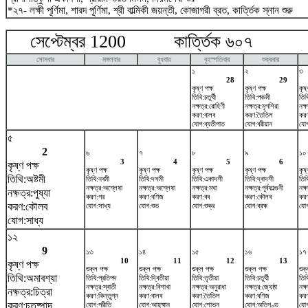
*২৭- লক্ষী পূর্ণিমা, শারদ পূর্ণিমা, শ্রী বাল্মিকী জয়ন্তী, কোজাগরী ব্রত, কার্ত্তিক স্নান শুরু
সেপ্টেম্বর 1200 কার্ত্তিক ৬০৭ অক
সোমবার
মঙ্গলবার
বুধবার
বৃহস্পতিবার
শুক্রবার
১
২
৩
28
29
কৃষ্ণ পক্ষ
কৃষ্ণ পক্ষ
কৃষ্
তিথি:চতুর্থী
তিথি:পঞ্চমী
তিথি
নক্ষত্র:রোহিণী
নক্ষত্র:মৃগশিরা
নক্ষ
করণ:বালব
করণ:তৈতিল
কর
যোগ:ব্যতীপাত
যোগ:বরীয়ান
যোগ
৫
2
৬
৭
৮
৯
১০
3
4
5
6
কৃষ্ণ পক্ষ
কৃষ্ণ পক্ষ
কৃষ্ণ পক্ষ
কৃষ্ণ পক্ষ
কৃষ্ণ পক্ষ
কৃষ্
তিথি:অষ্টমী
তিথি:নবমী
তিথি:দশমী
তিথি:একাদশী
তিথি:দ্বাদশী
তিথ
নক্ষত্র:অশ্লেষা
নক্ষত্র:অশ্লেষা
নক্ষত্র:মঘা
নক্ষত্র:পূর্বফাল্গুনী
নক্
নক্ষত্র:পুষ্যা
করণ:গর
করণ:বণিজ
করণ:বব
করণ:কৌলব
কর
করণ:কৌলব
যোগ:সাধ্য
যোগ:শুভ
যোগ:শুক্র
যোগ:ব্রহ্ম
যোগ
যোগ:সাধ্য
১২
9
১৩
১৪
১৫
১৬
১৭
10
11
12
13
কৃষ্ণ পক্ষ
শুক্ল পক্ষ
শুক্ল পক্ষ
শুক্ল পক্ষ
শুক্ল পক্ষ
শুক্
তিথি:অমাবশ্যা
তিথি:প্রতিপদ
তিথি:দ্বিতীয়া
তিথি:তৃতীয়া
তিথি:চতুর্থী
তিথ
নক্ষত্র:স্বাতী
নক্ষত্র:বিশাখা
নক্ষত্র:অনুরাধা
নক্ষত্র:জ্যেষ্ঠা
নক্ষ
নক্ষত্র:চিত্রা
করণ:কিন্তুগ্ন
করণ:বালব
করণ:তৈতিল
করণ:বণিজ
করণ
করণ:চতুষ্পাদ
যোগ:প্রীতি
যোগ:আয়ুষ্মান
যোগ:শোভন
যোগ:অতিগণ্ড
যোগ