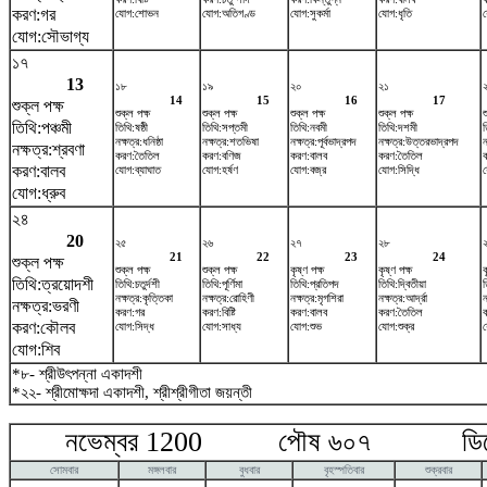
করণ:গর
যোগ:শোভন
যোগ:অতিগণ্ড
যোগ:সুকর্মা
যোগ:ধৃতি
যোগ:সৌভাগ্য
১৭
13
১৮
১৯
২০
২১
14
15
16
17
শুক্ল পক্ষ
শুক্ল পক্ষ
শুক্ল পক্ষ
শুক্ল পক্ষ
শুক্ল পক্ষ
শ
তিথি:পঞ্চমী
তিথি:ষষ্ঠী
তিথি:সপ্তমী
তিথি:নবমী
তিথি:দশমী
নক্ষত্র:ধনিষ্ঠা
নক্ষত্র:শতভিষ‌া
নক্ষত্র:পূর্বভাদ্রপদ
নক্ষত্র:উত্তরভাদ্রপদ
ন
নক্ষত্র:শ্রবণা
করণ:তৈতিল
করণ:বণিজ
করণ:বালব
করণ:তৈতিল
করণ:বালব
যোগ:ব্যাঘাত
যোগ:হর্ষণ
যোগ:বজ্র
যোগ:সিদ্ধি
য
যোগ:ধ্রুব
২৪
20
২৫
২৬
২৭
২৮
21
22
23
24
শুক্ল পক্ষ
শুক্ল পক্ষ
শুক্ল পক্ষ
কৃষ্ণ পক্ষ
কৃষ্ণ পক্ষ
ক
তিথি:ত্রয়োদশী
তিথি:চতুর্দশী
তিথি:পূর্ণিমা
তিথি:প্রতিপদ
তিথি:দ্বিতীয়া
ত
নক্ষত্র:কৃত্তিকা
নক্ষত্র:রোহিণী
নক্ষত্র:মৃগশিরা
নক্ষত্র:আর্দ্রা
ন
নক্ষত্র:ভরণী
করণ:গর
করণ:বিষ্টি
করণ:বালব
করণ:তৈতিল
করণ:কৌলব
যোগ:সিদ্ধ
যোগ:সাধ্য
যোগ:শুভ
যোগ:শুক্র
য
যোগ:শিব
*৮- শ্রীউৎপন্না একাদশী
*২২- শ্রীমোক্ষদা একাদশী, শ্রীশ্রীগীতা জয়ন্তী
নভেম্বর 1200 পৌষ ৬০৭ ডিসেম
সোমবার
মঙ্গলবার
বুধবার
বৃহস্পতিবার
শুক্রবার