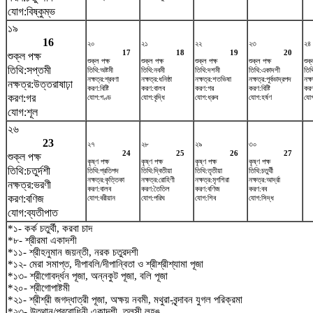
যোগ:বিষ্কুম্ভ
১৯
16
২০
২১
২২
২৩
২৪
17
18
19
20
শুক্ল পক্ষ
শুক্ল পক্ষ
শুক্ল পক্ষ
শুক্ল পক্ষ
শুক্ল পক্ষ
শুক্
তিথি:সপ্তমী
তিথি:অষ্টমী
তিথি:নবমী
তিথি:দশমী
তিথি:একাদশী
তিথ
নক্ষত্র:শ্রবণা
নক্ষত্র:ধনিষ্ঠা
নক্ষত্র:শতভিষ‌া
নক্ষত্র:পূর্বভাদ্রপদ
নক্
নক্ষত্র:উত্তরাষাঢ়া
করণ:বিষ্টি
করণ:বালব
করণ:গর
করণ:বিষ্টি
করণ
করণ:গর
যোগ:গণ্ড
যোগ:বৃদ্ধি
যোগ:ধ্রুব
যোগ:হর্ষণ
যোগ
যোগ:শূল
২৬
23
২৭
২৮
২৯
৩০
24
25
26
27
শুক্ল পক্ষ
কৃষ্ণ পক্ষ
কৃষ্ণ পক্ষ
কৃষ্ণ পক্ষ
কৃষ্ণ পক্ষ
তিথি:চতুর্দশী
তিথি:প্রতিপদ
তিথি:দ্বিতীয়া
তিথি:তৃতীয়া
তিথি:চতুর্থী
নক্ষত্র:কৃত্তিকা
নক্ষত্র:রোহিণী
নক্ষত্র:মৃগশিরা
নক্ষত্র:আর্দ্রা
নক্ষত্র:ভরণী
করণ:বালব
করণ:তৈতিল
করণ:বণিজ
করণ:বব
করণ:বণিজ
যোগ:বরীয়ান
যোগ:পরিঘ
যোগ:শিব
যোগ:সিদ্ধ
যোগ:ব্যতীপাত
*১- কর্ক চতুর্থী, করবা চাদ
*৮- শ্রীরমা একাদশী
*১১- শ্রীহনুমান জয়ন্তী, নরক চতুরদশী
*১২- মেরা সমাপ্ত, দীপাবলি/দীপান্বিতা ও শ্রীশ্রীশ্যামা পূজা
*১৩- শ্রীগোবর্দ্ধন পূজা, অন্নকুট পূজা, বলি পূজা
*২০- শ্রীগোপাষ্টমী
*২১- শ্রীশ্রী জগদ্ধাত্রী পূজা, অক্ষয় নবমী, মথুরা-বৃন্দাবন যুগল পরিক্রমা
*২৩- উত্থান/প্রবোধিনী একাদশী, তুলসী লহঙ