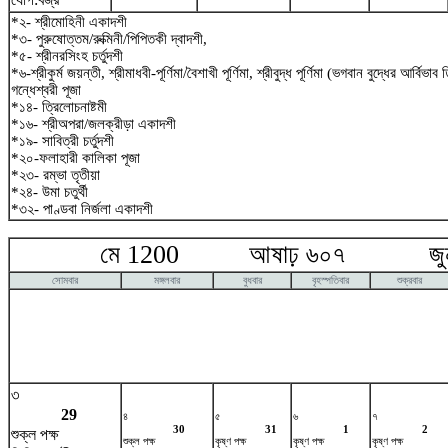
*২- শ্রীমোহিনী একাদশী
*৩- পুরুষোত্তম/রুক্মিনী/পিপিতকী দ্বাদশী,
*৫- শ্রীনরসিংহ চর্তুদশী
*৬-শ্রীকুর্ম জয়ন্তী, শ্রীমাধবী-পূর্ণিমা/বৈশাখী পূর্ণিমা, শ্রীবুদ্ধ পূর্ণিমা (ভগবান বুদ্ধের আর্বিভা
গন্ধেশ্বরী পূজা
*১৪- ত্রিলোচনাষ্টমী
*১৬- শ্রীঅপরা/জলক্রীড়া একাদশী
*১৯- সাবিত্রী চর্তুদশী
*২০-ফলাহারী কালিকা পূজা
*২৩- রম্ভা তৃতীয়া
*২৪- উমা চতুর্থী
*৩২- পাণ্ডবা নির্জলা একাদশী
মে 1200 আষাঢ় ৬০৭ জুন
সোমবার
মঙ্গলবার
বুধবার
বৃহস্পতিবার
শুক্রবার
৩
29
৪
৫
৬
৭
30
31
1
2
শুক্ল পক্ষ
শুক্ল পক্ষ
কৃষ্ণ পক্ষ
কৃষ্ণ পক্ষ
কৃষ্ণ পক্ষ