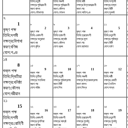
তিথি:চতুর্থী
তিথি:পঞ্চমী
তিথি:ষষ্ঠী
তিথি:সপ্তমী
নক্ষত্র:পূর্বফাল্গুনী
নক্ষত্র:পূর্বফাল্গুনী
নক্ষত্র:উত্তরফাল্গুনী
নক্ষত্র:হস্তা
করণ:বালব
করণ:কৌলব
করণ:গর
করণ:বিষ্টি
যোগ:সৌভাগ্য
যোগ:শোভন
যোগ:অতিগণ্ড
যোগ:সুকর্মা
৭
1
৮
৯
১০
১১
2
3
4
5
কৃষ্ণ পক্ষ
কৃষ্ণ পক্ষ
কৃষ্ণ পক্ষ
কৃষ্ণ পক্ষ
কৃষ্ণ পক্ষ
তিথি:দশমী
তিথি:একাদশী
তিথি:দ্বাদশী
তিথি:ত্রয়োদশী
তিথি:চতুর্দশী
নক্ষত্র:অনুরাধা
নক্ষত্র:জ্যেষ্ঠা
নক্ষত্র:মূলা
নক্ষত্র:পূর্বাষাঢ়া
নক্ষত্র:বিশাখা
করণ:বব
করণ:কৌলব
করণ:গর
করণ:বিষ্টি
করণ:বণিজ
যোগ:বৃদ্ধি
যোগ:ধ্রুব
যোগ:ব্যাঘাত
যোগ:হর্ষণ
যোগ:গণ্ড
১৪
8
১৫
১৬
১৭
১৮
9
10
11
12
শুক্ল পক্ষ
শুক্ল পক্ষ
শুক্ল পক্ষ
শুক্ল পক্ষ
শুক্ল পক্ষ
তিথি:দ্বিতীয়া
তিথি:তৃতীয়া
তিথি:চতুর্থী
তিথি:পঞ্চমী
তিথি:ষষ্ঠী
নক্ষত্র:শতভিষ‌া
নক্ষত্র:পূর্বভাদ্রপদ
নক্ষত্র:উত্তরভাদ্রপদ
নক্ষত্র:রেবতী
নক্ষত্র:ধনিষ্ঠা
করণ:গর
করণ:বিষ্টি
করণ:বালব
করণ:তৈতিল
করণ:কৌলব
যোগ:পরিঘ
যোগ:শিব
যোগ:সিদ্ধ
যোগ:সাধ্য
যোগ:বরীয়ান
২১
15
২২
২৩
২৪
২৫
16
17
18
19
শুক্ল পক্ষ
শুক্ল পক্ষ
শুক্ল পক্ষ
শুক্ল পক্ষ
শুক্ল পক্ষ
তিথি:দশমী
তিথি:একাদশী
তিথি:দ্বাদশী
তিথি:ত্রয়োদশী
তিথি:চতুর্দশী
ত
নক্ষত্র:মৃগশিরা
নক্ষত্র:আর্দ্রা
নক্ষত্র:পুনর্বসু
নক্ষত্র:পুনর্বসু
ন
নক্ষত্র:রোহিণী
করণ:বণিজ
করণ:বব
করণ:কৌলব
করণ:গর