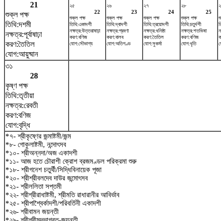
21
২৫
২৬
২৭
২৮
২
22
23
24
25
শুক্ল পক্ষ
শুক্ল পক্ষ
শুক্ল পক্ষ
শুক্ল পক্ষ
শুক্ল পক্ষ
শ
তিথি:দশমী
তিথি:একাদশী
তিথি:দ্বাদশী
তিথি:ত্রয়োদশী
তিথি:চতুর্দশী
ত
নক্ষত্র:উত্তরাষাঢ়া
নক্ষত্র:শ্রবণা
নক্ষত্র:ধনিষ্ঠা
নক্ষত্র:শতভিষ‌া
ন
নক্ষত্র:পূর্বাষাঢ়া
করণ:বণিজ
করণ:বালব
করণ:তৈতিল
করণ:বণিজ
ক
করণ:তৈতিল
যোগ:সৌভাগ্য
যোগ:অতিগণ্ড
যোগ:সুকর্মা
যোগ:ধৃতি
য
যোগ:আয়ুষ্মান
৩১
28
কৃষ্ণ পক্ষ
তিথি:তৃতীয়া
নক্ষত্র:রেবতী
করণ:বণিজ
যোগ:বৃদ্ধি
*৭- শ্রীকৃষ্ণের জন্মাষ্টমী/জন্ম
*৮- গোকুলাষ্টমী, নন্দোৎসব
*১০- শ্রীঅন্নদা/অজ একাদশী
*১১- আজ হতে চৌরাশী ক্রোশ ব্রজমণ্ডল পরিক্রমা শুরু
*১৮- শ্রীগনেশ চতুর্থী/সিদ্ধিবিনায়েক পূজা
*২০- শ্রীশ্রীবলদেব দাউর জন্মোৎসব
*২১- শ্রীললিতা সপ্তমী
*২২- শ্রীশ্রীরাধাষ্টমী, শ্রীমতি রাধারানীর আবির্ভাব
*২৫- শ্রীপাশ্বৈর্কাদশী/পরিবর্তিনী একাদশী
*২৬- শ্রীবামন জয়ন্তী
*২৯- শ্রীশ্রীমদ্ভাগবত-জয়ন্তী