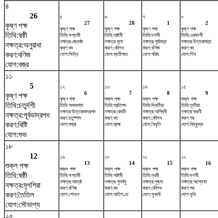
৪
26
৫
৬
৭
৮
27
28
1
2
কৃষ্ণ পক্ষ
কৃষ্ণ পক্ষ
কৃষ্ণ পক্ষ
কৃষ্ণ পক্ষ
কৃষ্ণ পক্ষ
তিথি:ষষ্ঠী
তিথি:সপ্তমী
তিথি:অষ্টমী
তিথি:দশমী
তিথি:একাদশী
নক্ষত্র:জ্যেষ্ঠা
নক্ষত্র:মূলা
নক্ষত্র:পূর্বাষাঢ়া
নক্ষত্র:উত্তরাষাঢ়া
নক্ষত্র:অনুরাধা
করণ:বব
করণ:কৌলব
করণ:বণিজ
করণ:বব
করণ:বণিজ
যোগ:সিদ্ধি
যোগ:ব্যতীপাত
যোগ:পরিঘ
যোগ:শিব
যোগ:বজ্র
১১
5
১২
১৩
১৪
১৫
6
7
8
9
কৃষ্ণ পক্ষ
কৃষ্ণ পক্ষ
শুক্ল পক্ষ
শুক্ল পক্ষ
শুক্ল পক্ষ
তিথি:চতুর্দশী
তিথি:অমাবশ্যা
তিথি:প্রতিপদ
তিথি:দ্বিতীয়া
তিথি:তৃতীয়া
নক্ষত্র:উত্তরভাদ্রপদ
নক্ষত্র:রেবতী
নক্ষত্র:অশ্বিনী
নক্ষত্র:ভরণী
নক্ষত্র:পূর্বভাদ্রপদ
করণ:চতুষ্পাদ
করণ:বব
করণ:কৌলব
করণ:গর
করণ:বিষ্টি
যোগ:শুক্র
যোগ:ব্রহ্ম
যোগ:বৈধৃতি
যোগ:বিষ্কুম্ভ
যোগ:শুভ
১৮
12
১৯
২০
২১
২২
13
14
15
16
শুক্ল পক্ষ
শুক্ল পক্ষ
শুক্ল পক্ষ
শুক্ল পক্ষ
শুক্ল পক্ষ
তিথি:ষষ্ঠী
তিথি:সপ্তমী
তিথি:অষ্টমী
তিথি:নবমী
তিথি:দশমী
নক্ষত্র:আর্দ্রা
নক্ষত্র:পুনর্বসু
নক্ষত্র:পুষ্যা
নক্ষত্র:অশ্লেষা
নক্ষত্র:মৃগশিরা
করণ:বণিজ
করণ:বব
করণ:কৌলব
করণ:গর
করণ:তৈতিল
যোগ:শোভন
যোগ:অতিগণ্ড
যোগ:সুকর্মা
যোগ:ধৃতি
যোগ:সৌভাগ্য
২৫