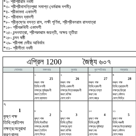
*২- শ্রীশ্রীরাম নবমী
*৩- শ্রীশ্রীবাসন্তিপূজা সমাপ্ত (ধর্মরাজ দশমী)
*৪- শ্রীকামদা একাদশী
*৫- শ্রীবামন দ্বাদশী
*৮- শ্রীকৃষ্ণের বসন্ত রাস, লক্ষী পূর্ণিমা, শ্রীশ্রীবলরাম রাসযাত্রা
*১৮- শ্রীবরুথিনী একাদশী
*২৫- চন্দনযাত্রা, শ্রীপরশুরাম জয়ন্তী, অক্ষয় তৃতীয়া
*২৮- চন্দন ষষ্ঠী
*২৯- শ্রীগঙ্গা দেবীর আবির্ভাব
*৩১- শ্রীসীতা নবমী
এপ্রিল 1200 জৈষ্ঠ্য ৬০৭ ম
সোমবার
মঙ্গলবার
বুধবার
বৃহস্পতিবার
শুক্রবার
১
২
৩
৪
25
26
27
28
শুক্ল পক্ষ
শুক্ল পক্ষ
শুক্ল পক্ষ
শুক্ল পক্ষ
তিথি:দশমী
তিথি:একাদশী
তিথি:দ্বাদশী
তিথি:ত্রয়োদশী
নক্ষত্র:পূর্বফাল্গুনী
নক্ষত্র:উত্তরফাল্গুনী
নক্ষত্র:হস্তা
নক্ষত্র:চিত্রা
করণ:তৈতিল
করণ:বণিজ
করণ:বব
করণ:কৌলব
যোগ:ব্যাঘাত
যোগ:হর্ষণ
যোগ:বজ্র
যোগ:সিদ্ধি
৭
1
৮
৯
১০
১১
2
3
4
5
কৃষ্ণ পক্ষ
কৃষ্ণ পক্ষ
কৃষ্ণ পক্ষ
কৃষ্ণ পক্ষ
কৃষ্ণ পক্ষ
তিথি:প্রতিপদ
তিথি:দ্বিতীয়া
তিথি:তৃতীয়া
তিথি:চতুর্থী
তিথি:পঞ্চমী
নক্ষত্র:জ্যেষ্ঠা
নক্ষত্র:মূলা
নক্ষত্র:পূর্বাষাঢ়া
নক্ষত্র:উত্তরাষাঢ়া
নক্ষত্র:অনুরাধা
করণ:তৈতিল
করণ:বণিজ
করণ:বব
করণ:কৌলব
করণ:বালব
যোগ:সিদ্ধ
যোগ:সাধ্য
যোগ:শুভ
যোগ:শুক্র