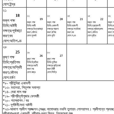
যোগ:ইন্দ্র
২১
18
২২
২৩
২৪
২৫
২৬
19
20
21
22
শুক্ল পক্ষ
শুক্ল পক্ষ
শুক্ল পক্ষ
শুক্ল পক্ষ
শুক্ল পক্ষ
শুক্ল প
তিথি:অষ্টমী
তিথি:নবমী
তিথি:একাদশী
তিথি:দ্বাদশী
তিথি:ত্রয়োদশী
তিথি:চত
নক্ষত্র:উত্তরাষাঢ়া
নক্ষত্র:শ্রবণা
নক্ষত্র:শতভিষ‌া
নক্ষত্র:পূর্বভাদ্রপদ
নক্ষত্
নক্ষত্র:পূর্বাষাঢ়া
করণ:কৌলব
করণ:বণিজ
করণ:বব
করণ:কৌলব
করণ:গ
করণ:বব
যোগ:সুকর্মা
যোগ:ধৃতি
যোগ:গণ্ড
যোগ:বৃদ্ধি
যোগ:ধ্
যোগ:অতিগণ্ড
২৮
25
২৯
৩০
26
27
কৃষ্ণ পক্ষ
কৃষ্ণ পক্ষ
কৃষ্ণ পক্ষ
তিথি:প্রতিপদ
তিথি:দ্বিতীয়া
তিথি:তৃতীয়া
নক্ষত্র:ভরণী
নক্ষত্র:কৃত্তিকা
নক্ষত্র:অশ্বিনী
করণ:গর
করণ:বিষ্টি
করণ:কৌলব
যোগ:বজ্র
যোগ:সিদ্ধি
যোগ:হর্ষণ
*৮- শ্রীইন্দিরা একাদশী
*১৩- মহালয়া, পিতৃপক্ষ সমাপ্ত
*১৪- মেরা মাস শুরু
*১৯- শ্রীশ্রীদূর্গাপূজার বেলষষ্ঠী
*২০- গতস্থাপন / বর
*২১- দূর্গাষ্টমী/মহা অষ্টমী
*২৩-আকাশ প্রদীপ প্রজ্জলন (মন্ত্র: দামোদরায় নভসি তুলায়াং লোলয়াসহ। প্রদীপন্তে প্রয
শ্রীপাশাঙ্কুশা একাদশী, শ্রীরাম-ভরত মিলন, নিয়মসেবা শুরু