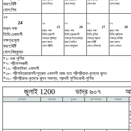
করণ:বিষ্টি
যোগ:সিদ্ধ
যোগ:সাধ্য
যোগ:শুভ
যোগ:শুক্র
যোগ:শিব
২৮
24
২৯
৩০
৩১
৩২
25
26
27
28
শুক্ল পক্ষ
শুক্ল পক্ষ
শুক্ল পক্ষ
শুক্ল পক্ষ
কৃষ্ণ পক্ষ
তিথি:একাদশী
তিথি:দ্বাদশী
তিথি:ত্রয়োদশী
তিথি:পূর্ণিমা
তিথি:প্রতিপদ
নক্ষত্র:পূর্বাষাঢ়া
নক্ষত্র:উত্তরাষাঢ়া
নক্ষত্র:শ্রবণা
নক্ষত্র:ধনিষ্ঠা
নক্ষত্র:মূলা
করণ:বালব
করণ:তৈতিল
করণ:বিষ্টি
করণ:বালব
করণ:বিষ্টি
যোগ:প্রীতি
যোগ:আয়ুষ্মান
যোগ:সৌভাগ্য
যোগ:শোভন
যোগ:বিষ্কুম্ভ
*২- গুরু পূর্ণিমা
*৭- শ্রীনাগপঞ্চমী
*১২- শ্রীকামিকা একাদশী
*২৮- শ্রীপবিত্রারোপনী/পুত্রদা একাদশী আজ হতে শ্রীশ্রীরাধা-কৃষ্ণের ঝুলন
*৩১- শ্রীশ্রীরাধা-কৃষ্ণের ঝুলন সমাপ্ত, শ্রাবনী পূর্ণিমা/রাখী-পূর্ণিমা
জুলাই 1200 ভাদ্র ৬০৭ আগষ্
সোমবার
মঙ্গলবার
বুধবার
বৃহস্পতিবার
শুক্রবার
১
ক
ত
ন
ক
য