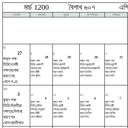
মার্চ 1200 বৈশাখ ৬০৭ এপ্রি
সোমবার
মঙ্গলবার
বুধবার
বৃহস্পতিবার
শুক্রবার
৩
27
৪
৫
৬
৭
28
29
30
31
শুক্ল পক্ষ
শুক্ল পক্ষ
শুক্ল পক্ষ
শুক্ল পক্ষ
শুক্ল পক্ষ
তিথি:দশমী
তিথি:একাদশী
তিথি:দ্বাদশী
তিথি:ত্রয়োদশী
তিথি:চতুর্দশী
নক্ষত্র:মঘা
নক্ষত্র:পূর্বফাল্গুনী
নক্ষত্র:উত্তরফাল্গুনী
নক্ষত্র:হস্তা
নক্ষত্র:মঘা
করণ:বিষ্টি
করণ:বালব
করণ:তৈতিল
করণ:বণিজ
করণ:গর
যোগ:বৃদ্ধি
যোগ:ধ্রুব
যোগ:ব্যাঘাত
যোগ:হর্ষণ
যোগ:গণ্ড
১০
3
১১
১২
১৩
১৪
4
5
6
7
কৃষ্ণ পক্ষ
কৃষ্ণ পক্ষ
কৃষ্ণ পক্ষ
কৃষ্ণ পক্ষ
কৃষ্ণ পক্ষ
তিথি:দ্বিতীয়া
তিথি:তৃতীয়া
তিথি:চতুর্থী
তিথি:পঞ্চমী
তিথি:ষষ্ঠী
নক্ষত্র:অনুরাধা
নক্ষত্র:জ্যেষ্ঠা
নক্ষত্র:মূলা
নক্ষত্র:পূর্বাষাঢ়া
নক্ষত্র:বিশাখা
করণ:বিষ্টি
করণ:বালব
করণ:তৈতিল
করণ:বণিজ
করণ:গর
যোগ:বরীয়ান
যোগ:পরিঘ
যোগ:শিব
যোগ:সিদ্ধ
যোগ:ব্যতীপাত