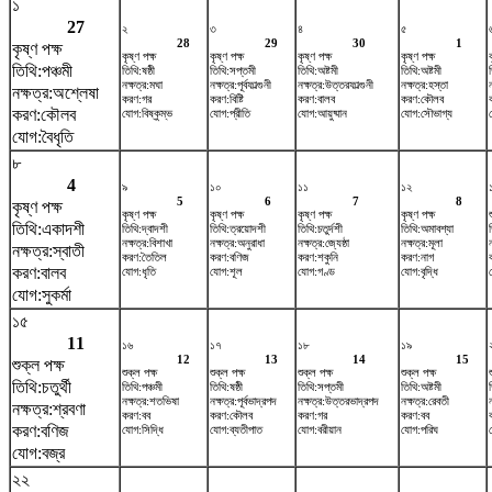
১
27
২
৩
৪
৫
28
29
30
1
কৃষ্ণ পক্ষ
কৃষ্ণ পক্ষ
কৃষ্ণ পক্ষ
কৃষ্ণ পক্ষ
কৃষ্ণ পক্ষ
তিথি:পঞ্চমী
তিথি:ষষ্ঠী
তিথি:সপ্তমী
তিথি:অষ্টমী
তিথি:অষ্টমী
নক্ষত্র:মঘা
নক্ষত্র:পূর্বফাল্গুনী
নক্ষত্র:উত্তরফাল্গুনী
নক্ষত্র:হস্তা
নক্ষত্র:অশ্লেষা
করণ:গর
করণ:বিষ্টি
করণ:বালব
করণ:কৌলব
করণ:কৌলব
যোগ:বিষ্কুম্ভ
যোগ:প্রীতি
যোগ:আয়ুষ্মান
যোগ:সৌভাগ্য
যোগ:বৈধৃতি
৮
4
৯
১০
১১
১২
5
6
7
8
কৃষ্ণ পক্ষ
কৃষ্ণ পক্ষ
কৃষ্ণ পক্ষ
কৃষ্ণ পক্ষ
কৃষ্ণ পক্ষ
তিথি:একাদশী
তিথি:দ্বাদশী
তিথি:ত্রয়োদশী
তিথি:চতুর্দশী
তিথি:অমাবশ্যা
নক্ষত্র:বিশাখা
নক্ষত্র:অনুরাধা
নক্ষত্র:জ্যেষ্ঠা
নক্ষত্র:মূলা
ন
নক্ষত্র:স্বাতী
করণ:তৈতিল
করণ:বণিজ
করণ:শকুনি
করণ:নাগ
করণ:বালব
যোগ:ধৃতি
যোগ:শূল
যোগ:গণ্ড
যোগ:বৃদ্ধি
যোগ:সুকর্মা
১৫
11
১৬
১৭
১৮
১৯
12
13
14
15
শুক্ল পক্ষ
শুক্ল পক্ষ
শুক্ল পক্ষ
শুক্ল পক্ষ
শুক্ল পক্ষ
তিথি:চতুর্থী
তিথি:পঞ্চমী
তিথি:ষষ্ঠী
তিথি:সপ্তমী
তিথি:অষ্টমী
নক্ষত্র:শতভিষ‌া
নক্ষত্র:পূর্বভাদ্রপদ
নক্ষত্র:উত্তরভাদ্রপদ
নক্ষত্র:রেবতী
নক্ষত্র:শ্রবণা
করণ:বব
করণ:কৌলব
করণ:গর
করণ:বব
করণ:বণিজ
যোগ:সিদ্ধি
যোগ:ব্যতীপাত
যোগ:বরীয়ান
যোগ:পরিঘ
যোগ:বজ্র
২২