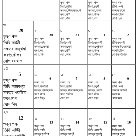
কৃষ্ণ পক্ষ
কৃষ্ণ পক্ষ
কৃষ্ণ পক্ষ
তিথি:তৃতীয়া
তিথি:চতুর্থী
তিথি:পঞ্চমী
নক্ষত্র:উত্তরফাল্গুনী
নক্ষত্র:হস্তা
নক্ষত্র:চিত্রা
করণ:বিষ্টি
করণ:বালব
করণ:তৈতিল
যোগ:ধৃতি
যোগ:শূল
যোগ:গণ্ড
৬
29
৭
৮
৯
১০
30
31
1
2
কৃষ্ণ পক্ষ
কৃষ্ণ পক্ষ
কৃষ্ণ পক্ষ
কৃষ্ণ পক্ষ
কৃষ্ণ পক্ষ
তিথি:অষ্টমী
তিথি:নবমী
তিথি:দশমী
তিথি:একাদশী
তিথি:দ্বাদশী
নক্ষত্র:জ্যেষ্ঠা
নক্ষত্র:মূলা
নক্ষত্র:পূর্বাষাঢ়া
নক্ষত্র:উত্তরাষাঢ়া
নক্ষত্র:অনুরাধা
করণ:গর
করণ:বিষ্টি
করণ:বালব
করণ:তৈতিল
করণ:কৌলব
যোগ:হর্ষণ
যোগ:বজ্র
যোগ:সিদ্ধি
যোগ:ব্যতীপাত
যোগ:ব্যাঘাত
১৩
5
১৪
১৫
১৬
১৭
6
7
8
9
কৃষ্ণ পক্ষ
শুক্ল পক্ষ
শুক্ল পক্ষ
শুক্ল পক্ষ
শুক্ল পক্ষ
তিথি:অমাবশ্যা
তিথি:দ্বিতীয়া
তিথি:তৃতীয়া
তিথি:চতুর্থী
তিথি:পঞ্চমী
নক্ষত্র:পূর্বভাদ্রপদ
নক্ষত্র:উত্তরভাদ্রপদ
নক্ষত্র:রেবতী
নক্ষত্র:অশ্বিনী
নক্ষত্র:শতভিষ‌া
করণ:বালব
করণ:তৈতিল
করণ:বণিজ
করণ:বব
করণ:নাগ
যোগ:সিদ্ধ
যোগ:শুভ
যোগ:শুক্র
যোগ:ব্রহ্ম
যোগ:শিব
২০
12
২১
২২
২৩
২৪
13
14
15
16
শুক্ল পক্ষ
শুক্ল পক্ষ
শুক্ল পক্ষ
শুক্ল পক্ষ
শুক্ল পক্ষ
তিথি:অষ্টমী
তিথি:নবমী
তিথি:দশমী
তিথি:একাদশী
তিথি:দ্বাদশী
নক্ষত্র:মৃগশিরা
নক্ষত্র:আর্দ্রা
নক্ষত্র:পুনর্বসু
নক্ষত্র:পুষ্যা