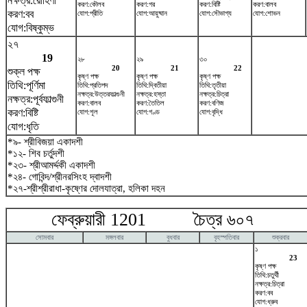
নক্ষত্র:রোহিণী
করণ:কৌলব
করণ:গর
করণ:বিষ্টি
করণ:বালব
করণ:বব
যোগ:প্রীতি
যোগ:আয়ুষ্মান
যোগ:সৌভাগ্য
যোগ:শোভন
যোগ:বিষ্কুম্ভ
২৭
19
২৮
২৯
৩০
20
21
22
শুক্ল পক্ষ
কৃষ্ণ পক্ষ
কৃষ্ণ পক্ষ
কৃষ্ণ পক্ষ
তিথি:পূর্ণিমা
তিথি:প্রতিপদ
তিথি:দ্বিতীয়া
তিথি:তৃতীয়া
নক্ষত্র:উত্তরফাল্গুনী
নক্ষত্র:হস্তা
নক্ষত্র:চিত্রা
নক্ষত্র:পূর্বফাল্গুনী
করণ:বালব
করণ:তৈতিল
করণ:বণিজ
করণ:বিষ্টি
যোগ:শূল
যোগ:গণ্ড
যোগ:বৃদ্ধি
যোগ:ধৃতি
*৯- শ্রীবিজয়া একাদশী
*১২- শিব চর্তুদশী
*২৩- শ্রীআমর্দ্দকী একাদশী
*২৪- গোবিন্দ/শ্রীনরসিংহ দ্বাদশী
*২৭-শ্রীশ্রীরাধা-কৃষ্ণের দোলযাত্রা, হলিকা দহন
ফেব্রুয়ারী 1201 চৈত্র ৬০৭ মা
সোমবার
মঙ্গলবার
বুধবার
বৃহস্পতিবার
শুক্রবার
১
23
কৃষ্ণ পক্ষ
তিথি:চতুর্থী
নক্ষত্র:চিত্রা
করণ:বব
যোগ:ধ্রুব