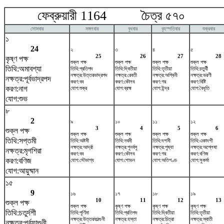
ফেব্রুয়ারী 1164 চৈত্র ৫৭০ মা
সোমবার
মঙ্গলবার
বুধবার
বৃহস্পতিবার
শুক্রবার
১
24
২
৩
৪
৫
25
26
27
28
কৃষ্ণ পক্ষ
শুক্ল পক্ষ
শুক্ল পক্ষ
শুক্ল পক্ষ
শুক্ল পক্ষ
তিথি:অমাবশ্যা
তিথি:প্রতিপদ
তিথি:দ্বিতীয়া
তিথি:তৃতীয়া
তিথি:চতুর্থী
নক্ষত্র:উত্তরভাদ্রপদ
নক্ষত্র:রেবতী
নক্ষত্র:অশ্বিনী
নক্ষত্র:ভরণী
নক্ষত্র:পূর্বভাদ্রপদ
করণ:বব
করণ:কৌলব
করণ:গর
করণ:বিষ্টি
করণ:নাগ
যোগ:শুক্র
যোগ:ব্রহ্ম
যোগ:ইন্দ্র
যোগ:বৈধৃতি
যোগ:শুভ
৮
2
৯
১০
১১
১২
3
4
5
6
শুক্ল পক্ষ
শুক্ল পক্ষ
শুক্ল পক্ষ
শুক্ল পক্ষ
শুক্ল পক্ষ
তিথি:সপ্তমী
তিথি:অষ্টমী
তিথি:নবমী
তিথি:দশমী
তিথি:একাদশী
নক্ষত্র:আর্দ্রা
নক্ষত্র:পুনর্বসু
নক্ষত্র:পুষ্যা
নক্ষত্র:অশ্লেষা
নক্ষত্র:মৃগশিরা
করণ:বব
করণ:কৌলব
করণ:গর
করণ:বণিজ
করণ:বণিজ
যোগ:সৌভাগ্য
যোগ:শোভন
যোগ:অতিগণ্ড
যোগ:সুকর্মা
যোগ:আয়ুষ্মান
১৫
9
১৬
১৭
১৮
১৯
10
11
12
13
শুক্ল পক্ষ
শুক্ল পক্ষ
কৃষ্ণ পক্ষ
কৃষ্ণ পক্ষ
কৃষ্ণ পক্ষ
তিথি:চতুর্দশী
তিথি:পূর্ণিমা
তিথি:প্রতিপদ
তিথি:দ্বিতীয়া
তিথি:তৃতীয়া
নক্ষত্র:উত্তরফাল্গুনী
নক্ষত্র:হস্তা
নক্ষত্র:চিত্রা
নক্ষত্র:স্বাতী
নক্ষত্র:পূর্বফাল্গুনী