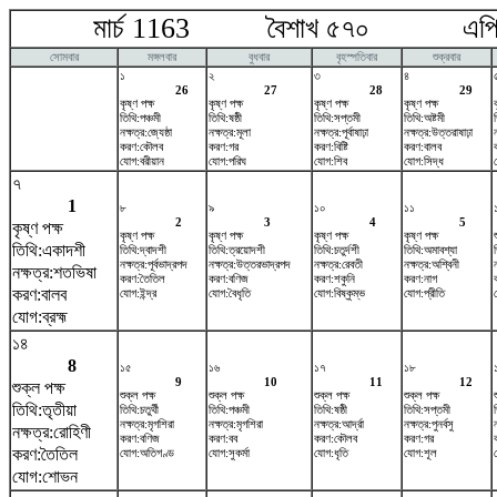
মার্চ 1163 বৈশাখ ৫৭০ এপ্রি
সোমবার
মঙ্গলবার
বুধবার
বৃহস্পতিবার
শুক্রবার
১
২
৩
৪
26
27
28
29
কৃষ্ণ পক্ষ
কৃষ্ণ পক্ষ
কৃষ্ণ পক্ষ
কৃষ্ণ পক্ষ
তিথি:পঞ্চমী
তিথি:ষষ্ঠী
তিথি:সপ্তমী
তিথি:অষ্টমী
নক্ষত্র:জ্যেষ্ঠা
নক্ষত্র:মূলা
নক্ষত্র:পূর্বাষাঢ়া
নক্ষত্র:উত্তরাষাঢ়া
করণ:কৌলব
করণ:গর
করণ:বিষ্টি
করণ:বালব
যোগ:বরীয়ান
যোগ:পরিঘ
যোগ:শিব
যোগ:সিদ্ধ
৭
1
৮
৯
১০
১১
2
3
4
5
কৃষ্ণ পক্ষ
কৃষ্ণ পক্ষ
কৃষ্ণ পক্ষ
কৃষ্ণ পক্ষ
কৃষ্ণ পক্ষ
তিথি:একাদশী
তিথি:দ্বাদশী
তিথি:ত্রয়োদশী
তিথি:চতুর্দশী
তিথি:অমাবশ্যা
নক্ষত্র:পূর্বভাদ্রপদ
নক্ষত্র:উত্তরভাদ্রপদ
নক্ষত্র:রেবতী
নক্ষত্র:অশ্বিনী
নক্ষত্র:শতভিষ‌া
করণ:তৈতিল
করণ:বণিজ
করণ:শকুনি
করণ:নাগ
করণ:বালব
যোগ:ইন্দ্র
যোগ:বৈধৃতি
যোগ:বিষ্কুম্ভ
যোগ:প্রীতি
যোগ:ব্রহ্ম
১৪
8
১৫
১৬
১৭
১৮
9
10
11
12
শুক্ল পক্ষ
শুক্ল পক্ষ
শুক্ল পক্ষ
শুক্ল পক্ষ
শুক্ল পক্ষ
তিথি:তৃতীয়া
তিথি:চতুর্থী
তিথি:পঞ্চমী
তিথি:ষষ্ঠী
তিথি:সপ্তমী
নক্ষত্র:মৃগশিরা
নক্ষত্র:মৃগশিরা
নক্ষত্র:আর্দ্রা
নক্ষত্র:পুনর্বসু
ন
নক্ষত্র:রোহিণী
করণ:বণিজ
করণ:বব
করণ:কৌলব
করণ:গর
করণ:তৈতিল
যোগ:অতিগণ্ড
যোগ:সুকর্মা
যোগ:ধৃতি
যোগ:শূল
যোগ:শোভন