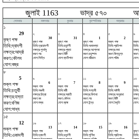
জুলাই 1163 ভাদ্র ৫৭০ আগষ্
সোমবার
মঙ্গলবার
বুধবার
বৃহস্পতিবার
শুক্রবার
১
29
২
৩
৪
৫
৬
30
31
1
2
কৃষ্ণ পক্ষ
কৃষ্ণ পক্ষ
কৃষ্ণ পক্ষ
কৃষ্ণ পক্ষ
শুক্ল পক্ষ
শুক্ল
তিথি:দ্বাদশী
তিথি:ত্রয়োদশী
তিথি:চতুর্দশী
তিথি:অমাবশ্যা
তিথি:প্রতিপদ
তিথি:
নক্ষত্র:পুনর্বসু
নক্ষত্র:পুষ্যা
নক্ষত্র:অশ্লেষা
নক্ষত্র:মঘা
নক্ষত্
নক্ষত্র:আর্দ্রা
করণ:গর
করণ:বিষ্টি
করণ:চতুষ্পাদ
করণ:কিন্তুগ্ন
করণ:
করণ:কৌলব
যোগ:সিদ্ধি
যোগ:ব্যতীপাত
যোগ:বরীয়ান
যোগ:পরিঘ
যোগ:
যোগ:বজ্র
৮
5
৯
১০
১১
১২
১৩
6
7
8
9
শুক্ল পক্ষ
শুক্ল পক্ষ
শুক্ল পক্ষ
শুক্ল পক্ষ
শুক্ল পক্ষ
শুক্ল
তিথি:চতুর্থী
তিথি:পঞ্চমী
তিথি:ষষ্ঠী
তিথি:সপ্তমী
তিথি:অষ্টমী
তিথি
নক্ষত্র:চিত্রা
নক্ষত্র:স্বাতী
নক্ষত্র:বিশাখা
নক্ষত্র:অনুরাধা
নক্ষত্
নক্ষত্র:হস্তা
করণ:বব
করণ:কৌলব
করণ:গর
করণ:বিষ্টি
করণ
করণ:বণিজ
যোগ:শুক্র
যোগ:ব্রহ্ম
যোগ:ইন্দ্র
যোগ:বৈধৃতি
যোগ:ব
যোগ:সাধ্য
১৫
12
১৬
১৭
১৮
১৯
২০
13
14
15
16
শুক্ল পক্ষ
শুক্ল পক্ষ
শুক্ল পক্ষ
শুক্ল পক্ষ
কৃষ্ণ পক্ষ
কৃষ্ণ
তিথি:একাদশী
তিথি:দ্বাদশী
তিথি:চতুর্দশী
তিথি:পূর্ণিমা
তিথি:প্রতিপদ
তিথি: