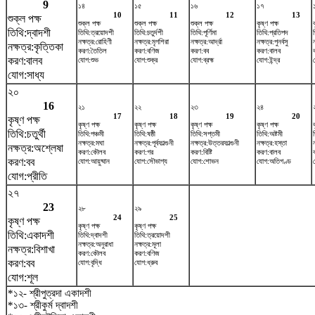
9
১৪
১৫
১৬
১৭
10
11
12
13
শুক্ল পক্ষ
শুক্ল পক্ষ
শুক্ল পক্ষ
শুক্ল পক্ষ
কৃষ্ণ পক্ষ
তিথি:দ্বাদশী
তিথি:ত্রয়োদশী
তিথি:চতুর্দশী
তিথি:পূর্ণিমা
তিথি:প্রতিপদ
নক্ষত্র:রোহিণী
নক্ষত্র:মৃগশিরা
নক্ষত্র:আর্দ্রা
নক্ষত্র:পুনর্বসু
ন
নক্ষত্র:কৃত্তিকা
করণ:তৈতিল
করণ:বণিজ
করণ:বব
করণ:বালব
করণ:বালব
যোগ:শুভ
যোগ:শুক্র
যোগ:ব্রহ্ম
যোগ:ইন্দ্র
যোগ:সাধ্য
২০
16
২১
২২
২৩
২৪
17
18
19
20
কৃষ্ণ পক্ষ
কৃষ্ণ পক্ষ
কৃষ্ণ পক্ষ
কৃষ্ণ পক্ষ
কৃষ্ণ পক্ষ
তিথি:চতুর্থী
তিথি:পঞ্চমী
তিথি:ষষ্ঠী
তিথি:সপ্তমী
তিথি:অষ্টমী
নক্ষত্র:মঘা
নক্ষত্র:পূর্বফাল্গুনী
নক্ষত্র:উত্তরফাল্গুনী
নক্ষত্র:হস্তা
নক্ষত্র:অশ্লেষা
করণ:কৌলব
করণ:গর
করণ:বিষ্টি
করণ:বালব
করণ:বব
যোগ:আয়ুষ্মান
যোগ:সৌভাগ্য
যোগ:শোভন
যোগ:অতিগণ্ড
যোগ:প্রীতি
২৭
23
২৮
২৯
24
25
কৃষ্ণ পক্ষ
কৃষ্ণ পক্ষ
কৃষ্ণ পক্ষ
তিথি:একাদশী
তিথি:দ্বাদশী
তিথি:ত্রয়োদশী
নক্ষত্র:অনুরাধা
নক্ষত্র:মূলা
নক্ষত্র:বিশাখা
করণ:কৌলব
করণ:বণিজ
করণ:বব
যোগ:বৃদ্ধি
যোগ:ধ্রুব
যোগ:শূল
*১২- শ্রীপুত্রদা একাদশী
*১৩- শ্রীকুর্ম দ্বাদশী