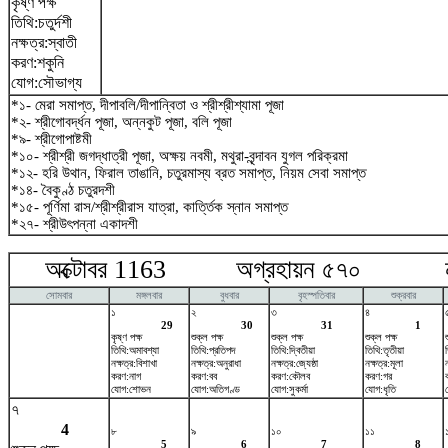
কৃষ্ণ পক্ষ
তিথি:চতুর্দশী
নক্ষত্র:স্বাতী
করণ:শকুনি
যোগ:সৌভাগ্য
*১- মেরা সমাপ্ত, দীপাবলি/দীপান্বিতা ও শ্রীশ্রীশ্যামা পূজা
*২- শ্রীগোবর্দ্ধন পূজা, অন্নকুট পূজা, বলি পূজা
*৯- শ্রীগোপাষ্টমী
*১০- শ্রীশ্রী জগদ্ধাত্রী পূজা, অক্ষয় নবমী, মথুরা-বৃন্দাবন যুগল পরিক্রমা
*১২- হরি উথান, ফিরাল তাঙানি, চতুরমাস্য ব্রত সমাপ্ত, নিয়ম সেবা সমাপ্ত
*১৪- বৈকুণ্ঠ চতুরদশী
*১৫- পূর্ণিমা রাস/শ্রীশ্রীরাস যাত্রা, কার্ত্তিক স্নান সমাপ্ত
*২৭- শ্রীউৎপন্না একাদশী
অক্টোবর 1163 অগ্রহায়ন ৫৭০ নভে
সোমবার
মঙ্গলবার
বুধবার
বৃহস্পতিবার
শুক্রবার
১
২
৩
৪
29
30
31
1
কৃষ্ণ পক্ষ
শুক্ল পক্ষ
শুক্ল পক্ষ
শুক্ল পক্ষ
তিথি:অমাবশ্যা
তিথি:প্রতিপদ
তিথি:দ্বিতীয়া
তিথি:তৃতীয়া
নক্ষত্র:বিশাখা
নক্ষত্র:অনুরাধা
নক্ষত্র:জ্যেষ্ঠা
নক্ষত্র:মূলা
ন
করণ:নাগ
করণ:বব
করণ:কৌলব
করণ:গর
যোগ:শোভন
যোগ:অতিগণ্ড
যোগ:সুকর্মা
যোগ:ধৃতি
৭
4
৮
৯
১০
১১
5
6
7
8