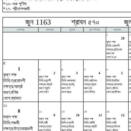
*২৩- গুরু পূর্ণিমা
*২৭- শ্রীনাগপঞ্চমী
জুন 1163 শ্রাবন ৫৭০ জুলা
সোমবার
মঙ্গলবার
বুধবার
বৃহস্পতিবার
শুক্রবার
১
২
28
কৃষ্ণ পক্ষ
কৃ
তিথি:একাদশী
ত
নক্ষত্র:কৃত্তিকা
নক
করণ:বব
ক
যোগ:গণ্ড
যো
৪
1
৫
৬
৭
৮
৯
2
3
4
5
কৃষ্ণ পক্ষ
কৃষ্ণ পক্ষ
কৃষ্ণ পক্ষ
শুক্ল পক্ষ
শুক্ল পক্ষ
শু
তিথি:ত্রয়োদশী
তিথি:চতুর্দশী
তিথি:অমাবশ্যা
তিথি:প্রতিপদ
তিথি:দ্বিতীয়া
ত
নক্ষত্র:আর্দ্রা
নক্ষত্র:পুনর্বসু
নক্ষত্র:পুষ্যা
নক্ষত্র:অশ্লেষা
নক
নক্ষত্র:আর্দ্রা
করণ:শকুনি
করণ:নাগ
করণ:বব
করণ:কৌলব
ক
করণ:বণিজ
যোগ:হর্ষণ
যোগ:বজ্র
যোগ:সিদ্ধি
যোগ:ব্যতীপাত
য
যোগ:ব্যাঘাত
১১
8
১২
১৩
১৪
১৫
১
9
10
11
12
শুক্ল পক্ষ
শুক্ল পক্ষ
শুক্ল পক্ষ
শুক্ল পক্ষ
শুক্ল পক্ষ
শু
তিথি:পঞ্চমী
তিথি:ষষ্ঠী
তিথি:সপ্তমী
তিথি:অষ্টমী
তিথি:নবমী
ত
নক্ষত্র:হস্তা
নক্ষত্র:চিত্রা
নক্ষত্র:স্বাতী
নক্ষত্র:বিশাখা
নক
নক্ষত্র:উত্তরফাল্গুনী
করণ:তৈতিল
করণ:বণিজ
করণ:বব
করণ:কৌলব
ক