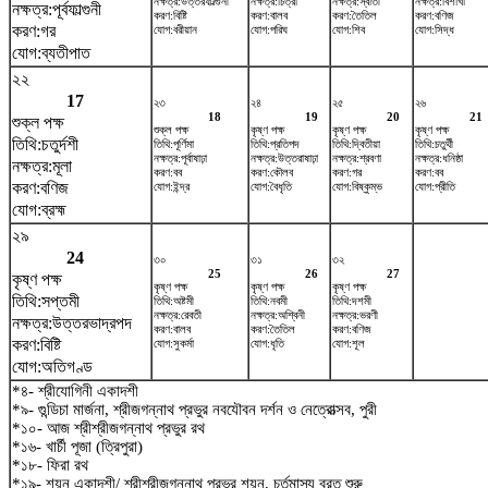
নক্ষত্র:উত্তরফাল্গুনী
নক্ষত্র:চিত্রা
নক্ষত্র:স্বাতী
নক্ষত্র:বিশাখা
নক্ষত্র:পূর্বফাল্গুনী
করণ:বিষ্টি
করণ:বালব
করণ:তৈতিল
করণ:বণিজ
করণ:গর
যোগ:বরীয়ান
যোগ:পরিঘ
যোগ:শিব
যোগ:সিদ্ধ
যোগ:ব্যতীপাত
২২
17
২৩
২৪
২৫
২৬
18
19
20
21
শুক্ল পক্ষ
শুক্ল পক্ষ
কৃষ্ণ পক্ষ
কৃষ্ণ পক্ষ
কৃষ্ণ পক্ষ
তিথি:চতুর্দশী
তিথি:পূর্ণিমা
তিথি:প্রতিপদ
তিথি:দ্বিতীয়া
তিথি:চতুর্থী
নক্ষত্র:পূর্বাষাঢ়া
নক্ষত্র:উত্তরাষাঢ়া
নক্ষত্র:শ্রবণা
নক্ষত্র:ধনিষ্ঠা
নক্ষত্র:মূলা
করণ:বব
করণ:কৌলব
করণ:গর
করণ:বব
করণ:বণিজ
যোগ:ইন্দ্র
যোগ:বৈধৃতি
যোগ:বিষ্কুম্ভ
যোগ:প্রীতি
যোগ:ব্রহ্ম
২৯
24
৩০
৩১
৩২
25
26
27
কৃষ্ণ পক্ষ
কৃষ্ণ পক্ষ
কৃষ্ণ পক্ষ
কৃষ্ণ পক্ষ
তিথি:সপ্তমী
তিথি:অষ্টমী
তিথি:নবমী
তিথি:দশমী
নক্ষত্র:রেবতী
নক্ষত্র:অশ্বিনী
নক্ষত্র:ভরণী
নক্ষত্র:উত্তরভাদ্রপদ
করণ:বালব
করণ:তৈতিল
করণ:বণিজ
করণ:বিষ্টি
যোগ:সুকর্মা
যোগ:ধৃতি
যোগ:শূল
যোগ:অতিগণ্ড
*৪- শ্রীযোগিনী একাদশী
*৯- গুন্ডিচা মার্জনা, শ্রীজগন্নাথ প্রভুর নবযৌবন দর্শন ও নেত্রোত্সব, পুরী
*১০- আজ শ্রীশ্রীজগন্নাথ প্রভুর রথ
*১৬- খার্চী পূজা (ত্রিপুরা)
*১৮- ফিরা রথ
*১৯- শয়ন একাদশী/ শ্রীশ্রীজগন্নাথ প্রভুর শয়ন, চর্তুমাস্য ব্রত শুরু