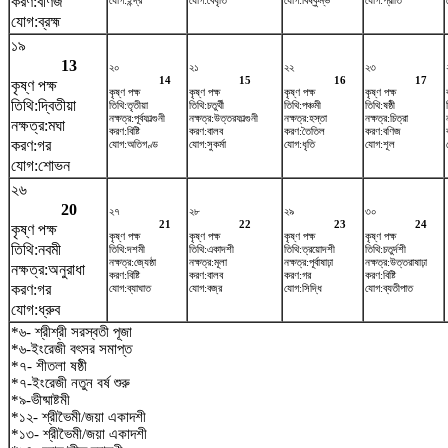
করণ:বণিজ
যোগ:ইন্দ্র
যোগ:বৈধৃতি
যোগ:বিষ্কুম্ভ
যোগ:প্রীতি
যোগ:ব্রহ্ম
১৯
13
২০
২১
২২
২৩
14
15
16
17
কৃষ্ণ পক্ষ
কৃষ্ণ পক্ষ
কৃষ্ণ পক্ষ
কৃষ্ণ পক্ষ
কৃষ্ণ পক্ষ
তিথি:দ্বিতীয়া
তিথি:তৃতীয়া
তিথি:চতুর্থী
তিথি:পঞ্চমী
তিথি:ষষ্ঠী
নক্ষত্র:পূর্বফাল্গুনী
নক্ষত্র:উত্তরফাল্গুনী
নক্ষত্র:হস্তা
নক্ষত্র:চিত্রা
নক্ষত্র:মঘা
করণ:বিষ্টি
করণ:বালব
করণ:তৈতিল
করণ:বণিজ
করণ:গর
যোগ:অতিগণ্ড
যোগ:সুকর্মা
যোগ:ধৃতি
যোগ:শূল
যোগ:শোভন
২৬
20
২৭
২৮
২৯
৩০
21
22
23
24
কৃষ্ণ পক্ষ
কৃষ্ণ পক্ষ
কৃষ্ণ পক্ষ
কৃষ্ণ পক্ষ
কৃষ্ণ পক্ষ
তিথি:নবমী
তিথি:দশমী
তিথি:একাদশী
তিথি:ত্রয়োদশী
তিথি:চতুর্দশী
নক্ষত্র:জ্যেষ্ঠা
নক্ষত্র:মূলা
নক্ষত্র:পূর্বাষাঢ়া
নক্ষত্র:উত্তরাষাঢ়া
নক্ষত্র:অনুরাধা
করণ:বিষ্টি
করণ:বালব
করণ:গর
করণ:বিষ্টি
করণ:গর
যোগ:ব্যাঘাত
যোগ:বজ্র
যোগ:সিদ্ধি
যোগ:ব্যতীপাত
যোগ:ধ্রুব
*৬- শ্রীশ্রী সরস্বতী পূজা
*৬-ইংরেজী বৎসর সমাপ্ত
*৭- শীতলা ষষ্ঠী
*৭-ইংরেজী নতুন বর্ষ শুরু
*৯-ভীষ্মাষ্টমী
*১২- শ্রীভৈমী/জয়া একাদশী
*১৩- শ্রীভৈমী/জয়া একাদশী