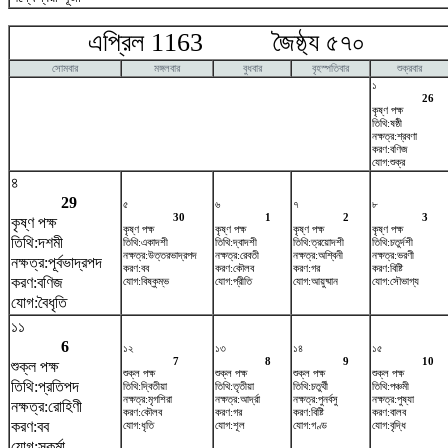
এপ্রিল 1163 জৈষ্ঠ্য ৫৭০ ম
সোমবার
মঙ্গলবার
বুধবার
বৃহস্পতিবার
শুক্রবার
১
26
কৃষ্ণ পক্ষ
তিথি:ষষ্ঠী
নক্ষত্র:শ্রবণা
করণ:বণিজ
যোগ:শুক্র
৪
29
৫
৬
৭
৮
30
1
2
3
কৃষ্ণ পক্ষ
কৃষ্ণ পক্ষ
কৃষ্ণ পক্ষ
কৃষ্ণ পক্ষ
কৃষ্ণ পক্ষ
তিথি:দশমী
তিথি:একাদশী
তিথি:দ্বাদশী
তিথি:ত্রয়োদশী
তিথি:চতুর্দশী
নক্ষত্র:উত্তরভাদ্রপদ
নক্ষত্র:রেবতী
নক্ষত্র:অশ্বিনী
নক্ষত্র:ভরণী
নক্ষত্র:পূর্বভাদ্রপদ
করণ:বব
করণ:কৌলব
করণ:গর
করণ:বিষ্টি
করণ:বণিজ
যোগ:বিষ্কুম্ভ
যোগ:প্রীতি
যোগ:আয়ুষ্মান
যোগ:সৌভাগ্য
যোগ:বৈধৃতি
১১
6
১২
১৩
১৪
১৫
7
8
9
10
শুক্ল পক্ষ
শুক্ল পক্ষ
শুক্ল পক্ষ
শুক্ল পক্ষ
শুক্ল পক্ষ
তিথি:প্রতিপদ
তিথি:দ্বিতীয়া
তিথি:তৃতীয়া
তিথি:চতুর্থী
তিথি:পঞ্চমী
নক্ষত্র:মৃগশিরা
নক্ষত্র:আর্দ্রা
নক্ষত্র:পুনর্বসু
নক্ষত্র:পুষ্যা
নক্ষত্র:রোহিণী
করণ:কৌলব
করণ:গর
করণ:বিষ্টি
করণ:বালব
করণ:বব
যোগ:ধৃতি
যোগ:শূল
যোগ:গণ্ড
যোগ:বৃদ্ধি
যোগ:সুকর্মা