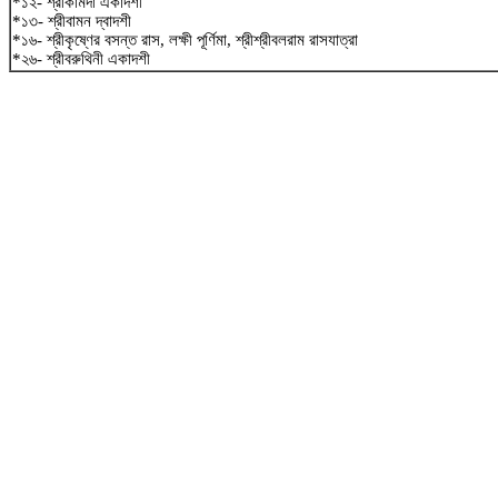
*১২- শ্রীকামদা একাদশী
*১৩- শ্রীবামন দ্বাদশী
*১৬- শ্রীকৃষ্ণের বসন্ত রাস, লক্ষী পূর্ণিমা, শ্রীশ্রীবলরাম রাসযাত্রা
*২৬- শ্রীবরুথিনী একাদশী