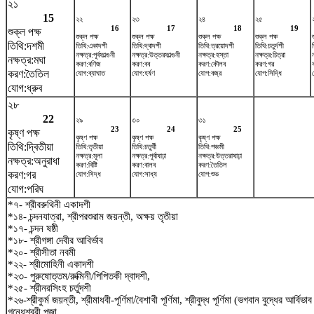
২১
15
২২
২৩
২৪
২৫
16
17
18
19
শুক্ল পক্ষ
শুক্ল পক্ষ
শুক্ল পক্ষ
শুক্ল পক্ষ
শুক্ল পক্ষ
তিথি:দশমী
তিথি:একাদশী
তিথি:দ্বাদশী
তিথি:ত্রয়োদশী
তিথি:চতুর্দশী
ত
নক্ষত্র:পূর্বফাল্গুনী
নক্ষত্র:উত্তরফাল্গুনী
নক্ষত্র:হস্তা
নক্ষত্র:চিত্রা
নক্ষত্র:মঘা
করণ:বণিজ
করণ:বব
করণ:কৌলব
করণ:গর
করণ:তৈতিল
যোগ:ব্যাঘাত
যোগ:হর্ষণ
যোগ:বজ্র
যোগ:সিদ্ধি
যোগ:ধ্রুব
২৮
22
২৯
৩০
৩১
23
24
25
কৃষ্ণ পক্ষ
কৃষ্ণ পক্ষ
কৃষ্ণ পক্ষ
কৃষ্ণ পক্ষ
তিথি:দ্বিতীয়া
তিথি:তৃতীয়া
তিথি:চতুর্থী
তিথি:পঞ্চমী
নক্ষত্র:মূলা
নক্ষত্র:পূর্বাষাঢ়া
নক্ষত্র:উত্তরাষাঢ়া
নক্ষত্র:অনুরাধা
করণ:বিষ্টি
করণ:বালব
করণ:তৈতিল
করণ:গর
যোগ:সিদ্ধ
যোগ:সাধ্য
যোগ:শুভ
যোগ:পরিঘ
*৭- শ্রীবরুথিনী একাদশী
*১৪- চন্দনযাত্রা, শ্রীপরশুরাম জয়ন্তী, অক্ষয় তৃতীয়া
*১৭- চন্দন ষষ্ঠী
*১৮- শ্রীগঙ্গা দেবীর আবির্ভাব
*২০- শ্রীসীতা নবমী
*২২- শ্রীমোহিনী একাদশী
*২৩- পুরুষোত্তম/রুক্মিনী/পিপিতকী দ্বাদশী,
*২৫- শ্রীনরসিংহ চর্তুদশী
*২৬-শ্রীকুর্ম জয়ন্তী, শ্রীমাধবী-পূর্ণিমা/বৈশাখী পূর্ণিমা, শ্রীবুদ্ধ পূর্ণিমা (ভগবান বুদ্ধের আর্বিভ
গন্ধেশ্বরী পূজা