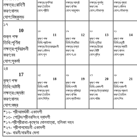
নক্ষত্র:মৃগশিরা
নক্ষত্র:আর্দ্রা
নক্ষত্র:পুনর্বসু
নক্ষত্র:পুষ্যা
নক্ষত্র:রোহিণী
করণ:তৈতিল
করণ:বণিজ
করণ:বব
করণ:কৌলব
করণ:বালব
যোগ:প্রীতি
যোগ:আয়ুষ্মান
যোগ:সৌভাগ্য
যোগ:সৌভাগ্য
যোগ:বিষ্কুম্ভ
১৭
10
১৮
১৯
২০
২১
11
12
13
14
শুক্ল পক্ষ
কৃষ্ণ পক্ষ
কৃষ্ণ পক্ষ
কৃষ্ণ পক্ষ
কৃষ্ণ পক্ষ
তিথি:পূর্ণিমা
তিথি:প্রতিপদ
তিথি:দ্বিতীয়া
তিথি:তৃতীয়া
তিথি:চতুর্থী
নক্ষত্র:উত্তরফাল্গুনী
নক্ষত্র:হস্তা
নক্ষত্র:চিত্রা
নক্ষত্র:স্বাতী
নক্ষত্র:পূর্বফাল্গুনী
করণ:কৌলব
করণ:গর
করণ:বিষ্টি
করণ:বালব
করণ:বব
যোগ:শূল
যোগ:গণ্ড
যোগ:বৃদ্ধি
যোগ:ধ্রুব
যোগ:সুকর্মা
২৪
17
২৫
২৬
২৭
২৮
18
19
20
21
কৃষ্ণ পক্ষ
কৃষ্ণ পক্ষ
কৃষ্ণ পক্ষ
কৃষ্ণ পক্ষ
কৃষ্ণ পক্ষ
তিথি:অষ্টমী
তিথি:নবমী
তিথি:দশমী
তিথি:একাদশী
তিথি:দ্বাদশী
নক্ষত্র:মূলা
নক্ষত্র:পূর্বাষাঢ়া
নক্ষত্র:উত্তরাষাঢ়া
নক্ষত্র:শ্রবণা
নক্ষত্র:জ্যেষ্ঠা
করণ:তৈতিল
করণ:বণিজ
করণ:বব
করণ:তৈতিল
করণ:বালব
যোগ:সিদ্ধি
যোগ:ব্যতীপাত
যোগ:পরিঘ
যোগ:শিব
যোগ:বজ্র
*১২- শ্রীআমর্দ্দকী একাদশী
*১৩- গোবিন্দ/শ্রীনরসিংহ দ্বাদশী
*১৭-শ্রীশ্রীরাধা-কৃষ্ণের দোলযাত্রা, হলিকা দহন
*২৭- শ্রীপাপমোচনী একাদশী
*২৯- বারনী/বারনীর মেলা