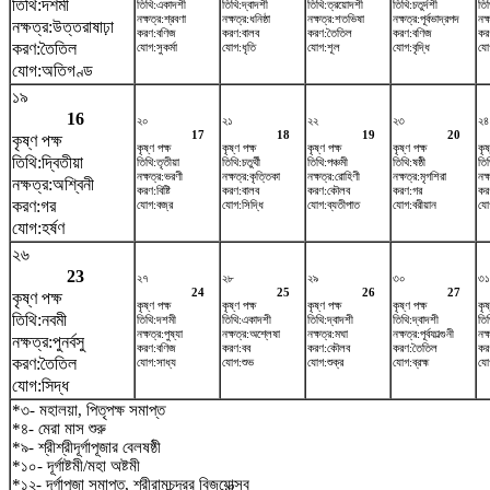
তিথি:দশমী
তিথি:একাদশী
তিথি:দ্বাদশী
তিথি:ত্রয়োদশী
তিথি:চতুর্দশী
তিথ
নক্ষত্র:শ্রবণা
নক্ষত্র:ধনিষ্ঠা
নক্ষত্র:শতভিষ‌া
নক্ষত্র:পূর্বভাদ্রপদ
নক
নক্ষত্র:উত্তরাষাঢ়া
করণ:বণিজ
করণ:বালব
করণ:তৈতিল
করণ:বণিজ
কর
করণ:তৈতিল
যোগ:সুকর্মা
যোগ:ধৃতি
যোগ:শূল
যোগ:বৃদ্ধি
যোগ
যোগ:অতিগণ্ড
১৯
16
২০
২১
২২
২৩
২৪
17
18
19
20
কৃষ্ণ পক্ষ
কৃষ্ণ পক্ষ
কৃষ্ণ পক্ষ
কৃষ্ণ পক্ষ
কৃষ্ণ পক্ষ
কৃষ
তিথি:দ্বিতীয়া
তিথি:তৃতীয়া
তিথি:চতুর্থী
তিথি:পঞ্চমী
তিথি:ষষ্ঠী
তি
নক্ষত্র:ভরণী
নক্ষত্র:কৃত্তিকা
নক্ষত্র:রোহিণী
নক্ষত্র:মৃগশিরা
নক্
নক্ষত্র:অশ্বিনী
করণ:বিষ্টি
করণ:বালব
করণ:কৌলব
করণ:গর
করণ
করণ:গর
যোগ:বজ্র
যোগ:সিদ্ধি
যোগ:ব্যতীপাত
যোগ:বরীয়ান
যো
যোগ:হর্ষণ
২৬
23
২৭
২৮
২৯
৩০
৩১
24
25
26
27
কৃষ্ণ পক্ষ
কৃষ্ণ পক্ষ
কৃষ্ণ পক্ষ
কৃষ্ণ পক্ষ
কৃষ্ণ পক্ষ
কৃষ
তিথি:নবমী
তিথি:দশমী
তিথি:একাদশী
তিথি:দ্বাদশী
তিথি:দ্বাদশী
তিথ
নক্ষত্র:পুষ্যা
নক্ষত্র:অশ্লেষা
নক্ষত্র:মঘা
নক্ষত্র:পূর্বফাল্গুনী
নক্
নক্ষত্র:পুনর্বসু
করণ:বণিজ
করণ:বব
করণ:কৌলব
করণ:তৈতিল
করণ
করণ:তৈতিল
যোগ:সাধ্য
যোগ:শুভ
যোগ:শুক্র
যোগ:ব্রহ্ম
যো
যোগ:সিদ্ধ
*৩- মহালয়া, পিতৃপক্ষ সমাপ্ত
*৪- মেরা মাস শুরু
*৯- শ্রীশ্রীদূর্গাপূজার বেলষষ্ঠী
*১০- দূর্গাষ্টমী/মহা অষ্টমী
*১২- দূর্গাপূজা সমাপ্ত, শ্রীরামচন্দ্রর বিজয়োত্সব