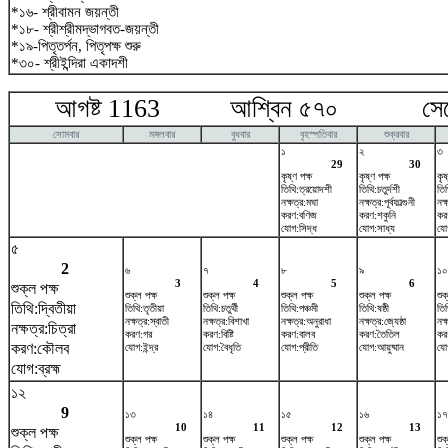
*১৬- শ্রীবামন জয়ন্তী
*১৮- শ্রীশ্রীমদ্ভাগবত-জয়ন্তী
*১৯-পিতৃতর্পন, পিতৃপক্ষ শুরু
*৩০- শ্রীইন্দিরা একাদশী
আগষ্ট 1163 আশ্বিন ৫৭০ সেপ্টে
সোমবার
মঙ্গলবার
বুধবার
বৃহস্পতিবার
শুক্রবার
১
২
৩
29
30
কৃষ্ণ পক্ষ
কৃষ্ণ পক্ষ
কৃষ
তিথি:ত্রয়োদশী
তিথি:চতুর্দশী
তি
নক্ষত্র:মঘা
নক্ষত্র:পূর্বফাল্গুনী
নক্
করণ:বণিজ
করণ:শকুনি
কর
যোগ:সিদ্ধ
যোগ:সাধ্য
যো
৫
2
৬
৭
৮
৯
১০
3
4
5
6
শুক্ল পক্ষ
শুক্ল পক্ষ
শুক্ল পক্ষ
শুক্ল পক্ষ
শুক্ল পক্ষ
শুক
তিথি:দ্বিতীয়া
তিথি:তৃতীয়া
তিথি:চতুর্থী
তিথি:পঞ্চমী
তিথি:ষষ্ঠী
তিথ
নক্ষত্র:স্বাতী
নক্ষত্র:বিশাখা
নক্ষত্র:অনুরাধা
নক্ষত্র:জ্যেষ্ঠা
নক্
নক্ষত্র:চিত্রা
করণ:গর
করণ:বিষ্টি
করণ:বালব
করণ:তৈতিল
করণ
করণ:কৌলব
যোগ:ইন্দ্র
যোগ:বৈধৃতি
যোগ:প্রীতি
যোগ:আয়ুষ্মান
যো
যোগ:ব্রহ্ম
১২
9
১৩
১৪
১৫
১৬
১৭
10
11
12
13
শুক্ল পক্ষ
শুক্ল পক্ষ
শুক্ল পক্ষ
শুক্ল পক্ষ
শুক্ল পক্ষ
শুক