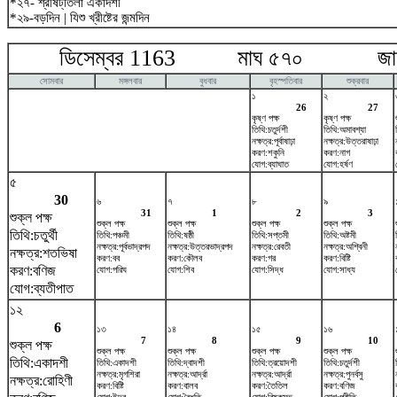
*২৭- শ্রীষট্‌তিলা একাদশী
*২৯-বড়দিন | যিশু খ্রীষ্টের জন্মদিন
ডিসেম্বর 1163 মাঘ ৫৭০ জানুয়
সোমবার
মঙ্গলবার
বুধবার
বৃহস্পতিবার
শুক্রবার
১
২
26
27
কৃষ্ণ পক্ষ
কৃষ্ণ পক্ষ
তিথি:চতুর্দশী
তিথি:অমাবশ্যা
নক্ষত্র:পূর্বাষাঢ়া
নক্ষত্র:উত্তরাষাঢ়া
করণ:শকুনি
করণ:নাগ
যোগ:ব্যাঘাত
যোগ:হর্ষণ
৫
30
৬
৭
৮
৯
31
1
2
3
শুক্ল পক্ষ
শুক্ল পক্ষ
শুক্ল পক্ষ
শুক্ল পক্ষ
শুক্ল পক্ষ
তিথি:চতুর্থী
তিথি:পঞ্চমী
তিথি:ষষ্ঠী
তিথি:সপ্তমী
তিথি:অষ্টমী
নক্ষত্র:পূর্বভাদ্রপদ
নক্ষত্র:উত্তরভাদ্রপদ
নক্ষত্র:রেবতী
নক্ষত্র:অশ্বিনী
নক্ষত্র:শতভিষ‌া
করণ:বব
করণ:কৌলব
করণ:গর
করণ:বিষ্টি
করণ:বণিজ
যোগ:পরিঘ
যোগ:শিব
যোগ:সিদ্ধ
যোগ:সাধ্য
যোগ:ব্যতীপাত
১২
6
১৩
১৪
১৫
১৬
7
8
9
10
শুক্ল পক্ষ
শুক্ল পক্ষ
শুক্ল পক্ষ
শুক্ল পক্ষ
শুক্ল পক্ষ
তিথি:একাদশী
তিথি:একাদশী
তিথি:দ্বাদশী
তিথি:ত্রয়োদশী
তিথি:চতুর্দশী
নক্ষত্র:মৃগশিরা
নক্ষত্র:আর্দ্রা
নক্ষত্র:আর্দ্রা
নক্ষত্র:পুনর্বসু
নক্ষত্র:রোহিণী
করণ:বিষ্টি
করণ:বালব
করণ:তৈতিল
করণ:বণিজ