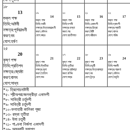
১৮
13
১৯
২০
২১
২২
14
15
16
17
শুক্ল পক্ষ
শুক্ল পক্ষ
শুক্ল পক্ষ
শুক্ল পক্ষ
শুক্ল পক্ষ
তিথি:অষ্টমী
তিথি:নবমী
তিথি:দশমী
তিথি:একাদশী
তিথি:দ্বাদশী
নক্ষত্র:উত্তরফাল্গুনী
নক্ষত্র:হস্তা
নক্ষত্র:চিত্রা
নক্ষত্র:স্বাতী
নক্ষত্র:পূর্বফাল্গুনী
করণ:কৌলব
করণ:গর
করণ:বিষ্টি
করণ:বালব
করণ:বব
যোগ:বজ্র
যোগ:ব্যতীপাত
যোগ:বরীয়ান
যোগ:পরিঘ
যোগ:হর্ষণ
২৫
20
২৬
২৭
২৮
২৯
21
22
23
24
কৃষ্ণ পক্ষ
কৃষ্ণ পক্ষ
কৃষ্ণ পক্ষ
কৃষ্ণ পক্ষ
কৃষ্ণ পক্ষ
তিথি:প্রতিপদ
তিথি:দ্বিতীয়া
তিথি:তৃতীয়া
তিথি:চতুর্থী
তিথি:পঞ্চমী
নক্ষত্র:মূলা
নক্ষত্র:পূর্বাষাঢ়া
নক্ষত্র:উত্তরাষাঢ়া
নক্ষত্র:শ্রবণা
নক্ষত্র:জ্যেষ্ঠা
করণ:তৈতিল
করণ:বণিজ
করণ:বব
করণ:কৌলব
করণ:বালব
যোগ:শুভ
যোগ:শুক্র
যোগ:ইন্দ্র
যোগ:বৈধৃতি
যোগ:সাধ্য
*২- ত্রিলোচনাষ্টমী
*৫- শ্রীঅপরা/জলক্রীড়া একাদশী
*৮- সাবিত্রী চর্তুদশী
*৯- সাবিত্রী চর্তুদশী
*১০-ফলাহারী কালিকা পূজা
*১৩- রম্ভা তৃতীয়া
*১৪- উমা চতুর্থী
*২১- পাণ্ডবা নির্জলা একাদশী
*২৬- অম্বুবাচী সমাপ্ত