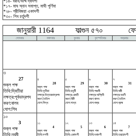
*১৪- বরাহ/ভীষ্ম দ্বাদশী
*১৭- মাঘ স্নান সমাপ্ত, মাঘী পূর্ণিমা
*২৮- শ্রীবিজয়া একাদশী
*৩০- শিব চর্তুদশী
জানুয়ারী 1164 ফাল্গুন ৫৭০ ফেব্র
সোমবার
মঙ্গলবার
বুধবার
বৃহস্পতিবার
শুক্রবার
৩
27
৪
৫
৬
৭
28
29
30
31
শুক্ল পক্ষ
শুক্ল পক্ষ
শুক্ল পক্ষ
শুক্ল পক্ষ
শুক্ল পক্ষ
তিথি:দ্বিতীয়া
তিথি:তৃতীয়া
তিথি:চতুর্থী
তিথি:পঞ্চমী
তিথি:ষষ্ঠী
নক্ষত্র:উত্তরভাদ্রপদ
নক্ষত্র:রেবতী
নক্ষত্র:অশ্বিনী
নক্ষত্র:ভরণী
নক্ষত্র:পূর্বভাদ্রপদ
করণ:তৈতিল
করণ:বিষ্টি
করণ:বালব
করণ:তৈতিল
করণ:বালব
যোগ:সিদ্ধ
যোগ:সাধ্য
যোগ:শুক্র
যোগ:ব্রহ্ম
যোগ:শিব
১০
3
১১
১২
১৩
১৪
4
5
6
7
শুক্ল পক্ষ
শুক্ল পক্ষ
শুক্ল পক্ষ
শুক্ল পক্ষ
শুক্ল পক্ষ
তিথি:নবমী
তিথি:দশমী
তিথি:একাদশী
তিথি:দ্বাদশী
তিথি:ত্রয়োদশী