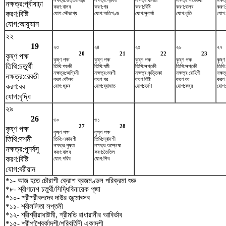
নক্ষত্র:উত্তরাষাঢ়া
নক্ষত্র:শ্রবণা
নক্ষত্র:ধনিষ্ঠা
নক্ষত্র:শতভিষ‌া
নক্ষত
নক্ষত্র:পূর্বাষাঢ়া
করণ:বালব
করণ:গর
করণ:বিষ্টি
করণ:বালব
করণ
করণ:বিষ্টি
যোগ:সৌভাগ্য
যোগ:অতিগণ্ড
যোগ:সুকর্মা
যোগ:ধৃতি
যোগ:
যোগ:আয়ুষ্মান
২২
19
২৩
২৪
২৫
২৬
২৭
20
21
22
23
কৃষ্ণ পক্ষ
কৃষ্ণ পক্ষ
কৃষ্ণ পক্ষ
কৃষ্ণ পক্ষ
কৃষ্ণ পক্ষ
কৃষ্ণ
তিথি:চতুর্থী
তিথি:পঞ্চমী
তিথি:ষষ্ঠী
তিথি:সপ্তমী
তিথি:সপ্তমী
তিথি:
নক্ষত্র:অশ্বিনী
নক্ষত্র:ভরণী
নক্ষত্র:কৃত্তিকা
নক্ষত্র:রোহিণী
নক্ষত
নক্ষত্র:রেবতী
করণ:কৌলব
করণ:গর
করণ:বিষ্টি
করণ:বব
করণ
করণ:বব
যোগ:ধ্রুব
যোগ:ব্যাঘাত
যোগ:হর্ষণ
যোগ:বজ্র
যোগ:
যোগ:বৃদ্ধি
২৯
26
৩০
৩১
27
28
কৃষ্ণ পক্ষ
কৃষ্ণ পক্ষ
কৃষ্ণ পক্ষ
তিথি:দশমী
তিথি:একাদশী
তিথি:দ্বাদশী
নক্ষত্র:পুষ্যা
নক্ষত্র:অশ্লেষা
নক্ষত্র:পুনর্বসু
করণ:বালব
করণ:তৈতিল
করণ:বিষ্টি
যোগ:পরিঘ
যোগ:শিব
যোগ:বরীয়ান
*১- আজ হতে চৌরাশী ক্রোশ ব্রজমণ্ডল পরিক্রমা শুরু
*৮- শ্রীগনেশ চতুর্থী/সিদ্ধিবিনায়েক পূজা
*১০- শ্রীশ্রীবলদেব দাউর জন্মোৎসব
*১১- শ্রীললিতা সপ্তমী
*১২- শ্রীশ্রীরাধাষ্টমী, শ্রীমতি রাধারানীর আবির্ভাব
*১৫- শ্রীপাশ্বৈর্কাদশী/পরিবর্তিনী একাদশী