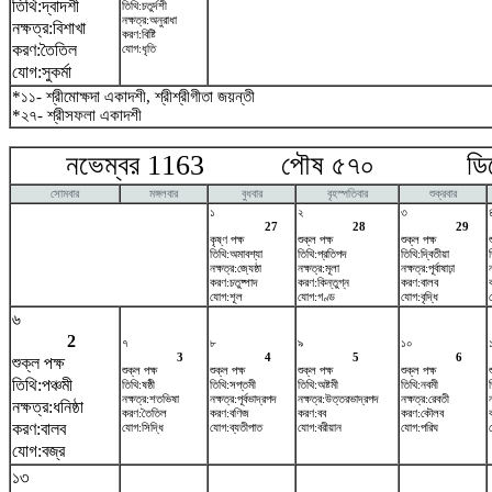
তিথি:দ্বাদশী
তিথি:চতুর্দশী
নক্ষত্র:অনুরাধা
নক্ষত্র:বিশাখা
করণ:বিষ্টি
করণ:তৈতিল
যোগ:ধৃতি
যোগ:সুকর্মা
*১১- শ্রীমোক্ষদা একাদশী, শ্রীশ্রীগীতা জয়ন্তী
*২৭- শ্রীসফলা একাদশী
নভেম্বর 1163 পৌষ ৫৭০ ডিসেম
সোমবার
মঙ্গলবার
বুধবার
বৃহস্পতিবার
শুক্রবার
১
২
৩
27
28
29
কৃষ্ণ পক্ষ
শুক্ল পক্ষ
শুক্ল পক্ষ
তিথি:অমাবশ্যা
তিথি:প্রতিপদ
তিথি:দ্বিতীয়া
নক্ষত্র:জ্যেষ্ঠা
নক্ষত্র:মূলা
নক্ষত্র:পূর্বাষাঢ়া
করণ:চতুষ্পাদ
করণ:কিন্তুগ্ন
করণ:বালব
যোগ:শূল
যোগ:গণ্ড
যোগ:বৃদ্ধি
৬
2
৭
৮
৯
১০
3
4
5
6
শুক্ল পক্ষ
শুক্ল পক্ষ
শুক্ল পক্ষ
শুক্ল পক্ষ
শুক্ল পক্ষ
তিথি:পঞ্চমী
তিথি:ষষ্ঠী
তিথি:সপ্তমী
তিথি:অষ্টমী
তিথি:নবমী
নক্ষত্র:শতভিষ‌া
নক্ষত্র:পূর্বভাদ্রপদ
নক্ষত্র:উত্তরভাদ্রপদ
নক্ষত্র:রেবতী
নক্ষত্র:ধনিষ্ঠা
করণ:তৈতিল
করণ:বণিজ
করণ:বব
করণ:কৌলব
করণ:বালব
যোগ:সিদ্ধি
যোগ:ব্যতীপাত
যোগ:বরীয়ান
যোগ:পরিঘ
যোগ:বজ্র
১৩