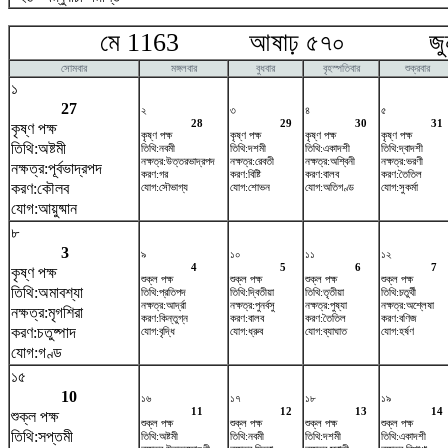
মে 1163 আষাঢ় ৫৭০ জুন
সোমবার
মঙ্গলবার
বুধবার
বৃহস্পতিবার
শুক্রবার
১
27
২
৩
৪
৫
28
29
30
31
কৃষ্ণ পক্ষ
কৃষ্ণ পক্ষ
কৃষ্ণ পক্ষ
কৃষ্ণ পক্ষ
কৃষ্ণ পক্ষ
তিথি:অষ্টমী
তিথি:নবমী
তিথি:দশমী
তিথি:একাদশী
তিথি:দ্বাদশী
নক্ষত্র:উত্তরভাদ্রপদ
নক্ষত্র:রেবতী
নক্ষত্র:অশ্বিনী
নক্ষত্র:ভরণী
নক্ষত্র:পূর্বভাদ্রপদ
করণ:গর
করণ:বিষ্টি
করণ:বালব
করণ:তৈতিল
করণ:কৌলব
যোগ:সৌভাগ্য
যোগ:শোভন
যোগ:অতিগণ্ড
যোগ:সুকর্মা
যোগ:আয়ুষ্মান
৮
3
৯
১০
১১
১২
4
5
6
7
কৃষ্ণ পক্ষ
শুক্ল পক্ষ
শুক্ল পক্ষ
শুক্ল পক্ষ
শুক্ল পক্ষ
তিথি:অমাবশ্যা
তিথি:প্রতিপদ
তিথি:দ্বিতীয়া
তিথি:তৃতীয়া
তিথি:চতুর্থী
নক্ষত্র:আর্দ্রা
নক্ষত্র:পুনর্বসু
নক্ষত্র:পুষ্যা
নক্ষত্র:অশ্লেষা
নক্ষত্র:মৃগশিরা
করণ:কিন্তুগ্ন
করণ:বালব
করণ:তৈতিল
করণ:বণিজ
করণ:চতুষ্পাদ
যোগ:বৃদ্ধি
যোগ:ধ্রুব
যোগ:ব্যাঘাত
যোগ:হর্ষণ
যোগ:গণ্ড
১৫
10
১৬
১৭
১৮
১৯
11
12
13
14
শুক্ল পক্ষ
শুক্ল পক্ষ
শুক্ল পক্ষ
শুক্ল পক্ষ
শুক্ল পক্ষ
তিথি:সপ্তমী
তিথি:অষ্টমী
তিথি:নবমী
তিথি:দশমী
তিথি:একাদশী