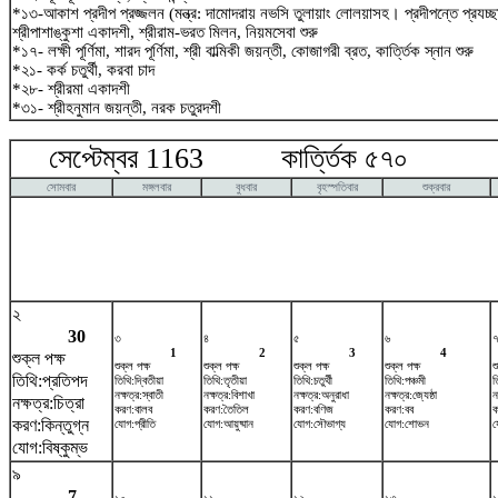
*১৩-আকাশ প্রদীপ প্রজ্জলন (মন্ত্র: দামোদরায় নভসি তুলায়াং লোলয়াসহ। প্রদীপন্তে প্রয
শ্রীপাশাঙ্কুশা একাদশী, শ্রীরাম-ভরত মিলন, নিয়মসেবা শুরু
*১৭- লক্ষী পূর্ণিমা, শারদ পূর্ণিমা, শ্রী বাল্মিকী জয়ন্তী, কোজাগরী ব্রত, কার্ত্তিক স্নান শুরু
*২১- কর্ক চতুর্থী, করবা চাদ
*২৮- শ্রীরমা একাদশী
*৩১- শ্রীহনুমান জয়ন্তী, নরক চতুরদশী
সেপ্টেম্বর 1163 কার্ত্তিক ৫৭০ অক
সোমবার
মঙ্গলবার
বুধবার
বৃহস্পতিবার
শুক্রবার
২
30
৩
৪
৫
৬
1
2
3
4
শুক্ল পক্ষ
শুক্ল পক্ষ
শুক্ল পক্ষ
শুক্ল পক্ষ
শুক্ল পক্ষ
শ
তিথি:প্রতিপদ
তিথি:দ্বিতীয়া
তিথি:তৃতীয়া
তিথি:চতুর্থী
তিথি:পঞ্চমী
ত
নক্ষত্র:স্বাতী
নক্ষত্র:বিশাখা
নক্ষত্র:অনুরাধা
নক্ষত্র:জ্যেষ্ঠা
ন
নক্ষত্র:চিত্রা
করণ:বালব
করণ:তৈতিল
করণ:বণিজ
করণ:বব
ক
করণ:কিন্তুগ্ন
যোগ:প্রীতি
যোগ:আয়ুষ্মান
যোগ:সৌভাগ্য
যোগ:শোভন
য
যোগ:বিষ্কুম্ভ
৯
7