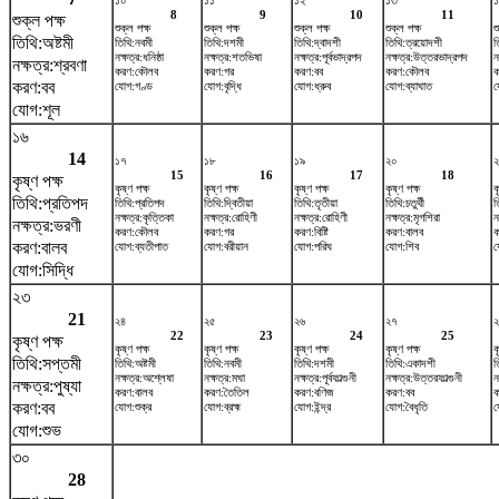
১০
১১
১২
১৩
১
8
9
10
11
শুক্ল পক্ষ
শুক্ল পক্ষ
শুক্ল পক্ষ
শুক্ল পক্ষ
শুক্ল পক্ষ
শ
তিথি:অষ্টমী
তিথি:নবমী
তিথি:দশমী
তিথি:দ্বাদশী
তিথি:ত্রয়োদশী
ত
নক্ষত্র:ধনিষ্ঠা
নক্ষত্র:শতভিষ‌া
নক্ষত্র:পূর্বভাদ্রপদ
নক্ষত্র:উত্তরভাদ্রপদ
ন
নক্ষত্র:শ্রবণা
করণ:কৌলব
করণ:গর
করণ:বব
করণ:কৌলব
ক
করণ:বব
যোগ:গণ্ড
যোগ:বৃদ্ধি
যোগ:ধ্রুব
যোগ:ব্যাঘাত
য
যোগ:শূল
১৬
14
১৭
১৮
১৯
২০
২
15
16
17
18
কৃষ্ণ পক্ষ
কৃষ্ণ পক্ষ
কৃষ্ণ পক্ষ
কৃষ্ণ পক্ষ
কৃষ্ণ পক্ষ
ক
তিথি:প্রতিপদ
তিথি:প্রতিপদ
তিথি:দ্বিতীয়া
তিথি:তৃতীয়া
তিথি:চতুর্থী
ত
নক্ষত্র:কৃত্তিকা
নক্ষত্র:রোহিণী
নক্ষত্র:রোহিণী
নক্ষত্র:মৃগশিরা
ন
নক্ষত্র:ভরণী
করণ:কৌলব
করণ:গর
করণ:বিষ্টি
করণ:বালব
ক
করণ:বালব
যোগ:ব্যতীপাত
যোগ:বরীয়ান
যোগ:পরিঘ
যোগ:শিব
য
যোগ:সিদ্ধি
২৩
21
২৪
২৫
২৬
২৭
22
23
24
25
কৃষ্ণ পক্ষ
কৃষ্ণ পক্ষ
কৃষ্ণ পক্ষ
কৃষ্ণ পক্ষ
কৃষ্ণ পক্ষ
ক
তিথি:সপ্তমী
তিথি:অষ্টমী
তিথি:নবমী
তিথি:দশমী
তিথি:একাদশী
ত
নক্ষত্র:অশ্লেষা
নক্ষত্র:মঘা
নক্ষত্র:পূর্বফাল্গুনী
নক্ষত্র:উত্তরফাল্গুনী
ন
নক্ষত্র:পুষ্যা
করণ:বালব
করণ:তৈতিল
করণ:বণিজ
করণ:বব
ক
করণ:বব
যোগ:শুক্র
যোগ:ব্রহ্ম
যোগ:ইন্দ্র
যোগ:বৈধৃতি
য
যোগ:শুভ
৩০
28