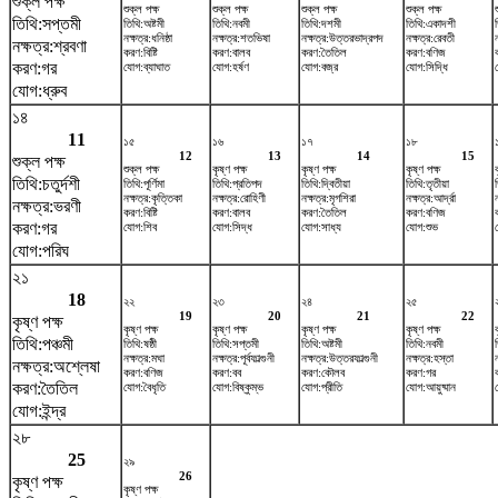
শুক্ল পক্ষ
শুক্ল পক্ষ
শুক্ল পক্ষ
শুক্ল পক্ষ
শুক্ল পক্ষ
তিথি:সপ্তমী
তিথি:অষ্টমী
তিথি:নবমী
তিথি:দশমী
তিথি:একাদশী
নক্ষত্র:ধনিষ্ঠা
নক্ষত্র:শতভিষ‌া
নক্ষত্র:উত্তরভাদ্রপদ
নক্ষত্র:রেবতী
নক্ষত্র:শ্রবণা
করণ:বিষ্টি
করণ:বালব
করণ:তৈতিল
করণ:বণিজ
করণ:গর
যোগ:ব্যাঘাত
যোগ:হর্ষণ
যোগ:বজ্র
যোগ:সিদ্ধি
যোগ:ধ্রুব
১৪
11
১৫
১৬
১৭
১৮
12
13
14
15
শুক্ল পক্ষ
শুক্ল পক্ষ
কৃষ্ণ পক্ষ
কৃষ্ণ পক্ষ
কৃষ্ণ পক্ষ
তিথি:চতুর্দশী
তিথি:পূর্ণিমা
তিথি:প্রতিপদ
তিথি:দ্বিতীয়া
তিথি:তৃতীয়া
ত
নক্ষত্র:কৃত্তিকা
নক্ষত্র:রোহিণী
নক্ষত্র:মৃগশিরা
নক্ষত্র:আর্দ্রা
ন
নক্ষত্র:ভরণী
করণ:বিষ্টি
করণ:বালব
করণ:তৈতিল
করণ:বণিজ
করণ:গর
যোগ:শিব
যোগ:সিদ্ধ
যোগ:সাধ্য
যোগ:শুভ
যোগ:পরিঘ
২১
18
২২
২৩
২৪
২৫
19
20
21
22
কৃষ্ণ পক্ষ
কৃষ্ণ পক্ষ
কৃষ্ণ পক্ষ
কৃষ্ণ পক্ষ
কৃষ্ণ পক্ষ
তিথি:পঞ্চমী
তিথি:ষষ্ঠী
তিথি:সপ্তমী
তিথি:অষ্টমী
তিথি:নবমী
নক্ষত্র:মঘা
নক্ষত্র:পূর্বফাল্গুনী
নক্ষত্র:উত্তরফাল্গুনী
নক্ষত্র:হস্তা
নক্ষত্র:অশ্লেষা
করণ:বণিজ
করণ:বব
করণ:কৌলব
করণ:গর
করণ:তৈতিল
যোগ:বৈধৃতি
যোগ:বিষ্কুম্ভ
যোগ:প্রীতি
যোগ:আয়ুষ্মান
যোগ:ইন্দ্র
২৮
25
২৯
26
কৃষ্ণ পক্ষ
কৃষ্ণ পক্ষ