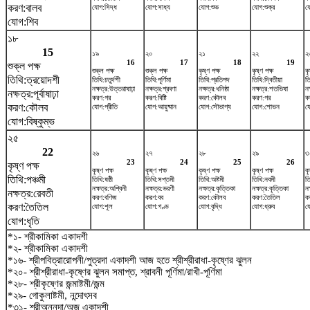
করণ:বালব
যোগ:সিদ্ধ
যোগ:সাধ্য
যোগ:শুভ
যোগ:শুক্র
যো
যোগ:শিব
১৮
15
১৯
২০
২১
২২
২
16
17
18
19
শুক্ল পক্ষ
শুক্ল পক্ষ
শুক্ল পক্ষ
কৃষ্ণ পক্ষ
কৃষ্ণ পক্ষ
কৃ
তিথি:ত্রয়োদশী
তিথি:চতুর্দশী
তিথি:পূর্ণিমা
তিথি:প্রতিপদ
তিথি:দ্বিতীয়া
ত
নক্ষত্র:উত্তরাষাঢ়া
নক্ষত্র:শ্রবণা
নক্ষত্র:ধনিষ্ঠা
নক্ষত্র:শতভিষ‌া
নক
নক্ষত্র:পূর্বাষাঢ়া
করণ:গর
করণ:বিষ্টি
করণ:কৌলব
করণ:গর
কর
করণ:কৌলব
যোগ:প্রীতি
যোগ:আয়ুষ্মান
যোগ:সৌভাগ্য
যোগ:শোভন
য
যোগ:বিষ্কুম্ভ
২৫
22
২৬
২৭
২৮
২৯
৩
23
24
25
26
কৃষ্ণ পক্ষ
কৃষ্ণ পক্ষ
কৃষ্ণ পক্ষ
কৃষ্ণ পক্ষ
কৃষ্ণ পক্ষ
কৃ
তিথি:পঞ্চমী
তিথি:ষষ্ঠী
তিথি:সপ্তমী
তিথি:অষ্টমী
তিথি:নবমী
ত
নক্ষত্র:অশ্বিনী
নক্ষত্র:ভরণী
নক্ষত্র:কৃত্তিকা
নক্ষত্র:কৃত্তিকা
নক
নক্ষত্র:রেবতী
করণ:বণিজ
করণ:বব
করণ:কৌলব
করণ:তৈতিল
ক
করণ:তৈতিল
যোগ:শূল
যোগ:গণ্ড
যোগ:বৃদ্ধি
যোগ:ধ্রুব
য
যোগ:ধৃতি
*১- শ্রীকামিকা একাদশী
*২- শ্রীকামিকা একাদশী
*১৬- শ্রীপবিত্রারোপনী/পুত্রদা একাদশী আজ হতে শ্রীশ্রীরাধা-কৃষ্ণের ঝুলন
*২০- শ্রীশ্রীরাধা-কৃষ্ণের ঝুলন সমাপ্ত, শ্রাবনী পূর্ণিমা/রাখী-পূর্ণিমা
*২৮- শ্রীকৃষ্ণের জন্মাষ্টমী/জন্ম
*২৯- গোকুলাষ্টমী, নন্দোৎসব
*৩১- শ্রীঅন্নদা/অজ একাদশী