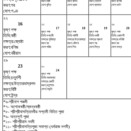
করণ:বিষ্টি
করণ:বালব
করণ:তৈতিল
করণ:বণিজ
করণ:গর
যোগ:বৃদ্ধি
যোগ:ধ্রুব
যোগ:ব্যাঘাত
যোগ:হর্ষণ
যোগ:গণ্ড
২২
16
২৩
২৪
২৫
২৬
17
18
19
20
কৃষ্ণ পক্ষ
কৃষ্ণ পক্ষ
কৃষ্ণ পক্ষ
কৃষ্ণ পক্ষ
কৃষ্ণ পক্ষ
তিথি:ষষ্ঠী
তিথি:সপ্তমী
তিথি:অষ্টমী
তিথি:নবমী
তিথি:একাদশী
নক্ষত্র:পূর্বাষাঢ়া
নক্ষত্র:উত্তরাষাঢ়া
নক্ষত্র:শ্রবণা
নক্ষত্র:ধনিষ্ঠা
নক্ষত্র:জ্যেষ্ঠা
করণ:বব
করণ:কৌলব
করণ:গর
করণ:বব
করণ:বণিজ
যোগ:পরিঘ
যোগ:শিব
যোগ:সিদ্ধ
যোগ:সাধ্য
যোগ:বরীয়ান
২৯
23
৩০
24
কৃষ্ণ পক্ষ
কৃষ্ণ পক্ষ
তিথি:চতুর্দশী
তিথি:অমাবশ্যা
নক্ষত্র:রেবতী
নক্ষত্র:উত্তরভাদ্রপদ
করণ:চতুষ্পাদ
করণ:বিষ্টি
যোগ:বৈধৃতি
যোগ:ইন্দ্র
*৬-শ্রীনাগ পঞ্চমী
*৭- অশোকষষ্ঠী/স্কন্ধষষ্ঠী
*৮- শ্রীশ্রীবাসন্তিদেবীর সপ্তমী বিহিত পূজা
*৯- অন্নপূর্ণা পূজা
*১০- শ্রীশ্রীরাম নবমী
*১১- শ্রীশ্রীবাসন্তিপূজা সমাপ্ত (ধর্মরাজ দশমী)