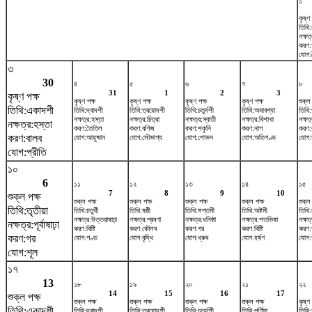
১
কৃষ্ণ 
তিথি:
নক্ষত্র
করণ:
যোগ:ব
৩
30
৪
৫
৬
৭
৮
31
1
2
3
কৃষ্ণ পক্ষ
কৃষ্ণ পক্ষ
কৃষ্ণ পক্ষ
কৃষ্ণ পক্ষ
কৃষ্ণ পক্ষ
শুক্ল
তিথি:একাদশী
তিথি:দ্বাদশী
তিথি:ত্রয়োদশী
তিথি:চতুর্দশী
তিথি:অমাবশ্যা
তিথি:
নক্ষত্র:হস্তা
নক্ষত্র:চিত্রা
নক্ষত্র:স্বাতী
নক্ষত্র:বিশাখা
নক্ষত
নক্ষত্র:হস্তা
করণ:তৈতিল
করণ:বণিজ
করণ:শকুনি
করণ:নাগ
করণ:
করণ:বালব
যোগ:আয়ুষ্মান
যোগ:সৌভাগ্য
যোগ:শোভন
যোগ:অতিগণ্ড
যোগ:স
যোগ:প্রীতি
১০
6
১১
১২
১৩
১৪
১৫
7
8
9
10
শুক্ল পক্ষ
শুক্ল পক্ষ
শুক্ল পক্ষ
শুক্ল পক্ষ
শুক্ল পক্ষ
শুক্ল
তিথি:তৃতীয়া
তিথি:চতুর্থী
তিথি:ষষ্ঠী
তিথি:সপ্তমী
তিথি:অষ্টমী
তিথি:
নক্ষত্র:উত্তরাষাঢ়া
নক্ষত্র:শ্রবণা
নক্ষত্র:ধনিষ্ঠা
নক্ষত্র:শতভিষ‌া
নক্ষত্
নক্ষত্র:পূর্বাষাঢ়া
করণ:বিষ্টি
করণ:কৌলব
করণ:গর
করণ:বিষ্টি
করণ:
করণ:গর
যোগ:গণ্ড
যোগ:বৃদ্ধি
যোগ:ধ্রুব
যোগ:হর্ষণ
যোগ:
যোগ:শূল
১৭
13
১৮
১৯
২০
২১
২২
14
15
16
17
শুক্ল পক্ষ
শুক্ল পক্ষ
শুক্ল পক্ষ
শুক্ল পক্ষ
শুক্ল পক্ষ
কৃষ্ণ 
তিথি:একাদশী
তিথি:দ্বাদশী
তিথি:ত্রয়োদশী
তিথি:চতুর্দশী
তিথি:পূর্ণিমা
তিথি: