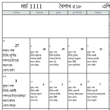
মার্চ 1111 বৈশাখ ৫১৮ এপ্রি
সোমবার
মঙ্গলবার
বুধবার
বৃহস্পতিবার
শুক্রবার
৩
27
৪
৫
৬
৭
28
29
30
31
শুক্ল পক্ষ
কৃষ্ণ পক্ষ
কৃষ্ণ পক্ষ
কৃষ্ণ পক্ষ
কৃষ্ণ পক্ষ
তিথি:পূর্ণিমা
তিথি:প্রতিপদ
তিথি:দ্বিতীয়া
তিথি:তৃতীয়া
তিথি:পঞ্চমী
নক্ষত্র:স্বাতী
নক্ষত্র:বিশাখা
নক্ষত্র:অনুরাধা
নক্ষত্র:জ্যেষ্ঠা
নক্ষত্র:চিত্রা
করণ:কৌলব
করণ:গর
করণ:বিষ্টি
করণ:কৌলব
করণ:বব
যোগ:বজ্র
যোগ:সিদ্ধি
যোগ:ব্যতীপাত
যোগ:পরিঘ
যোগ:হর্ষণ
১০
3
১১
১২
১৩
১৪
4
5
6
7
কৃষ্ণ পক্ষ
কৃষ্ণ পক্ষ
কৃষ্ণ পক্ষ
কৃষ্ণ পক্ষ
কৃষ্ণ পক্ষ
তিথি:অষ্টমী
তিথি:নবমী
তিথি:দশমী
তিথি:একাদশী
তিথি:দ্বাদশী
নক্ষত্র:শ্রবণা
নক্ষত্র:ধনিষ্ঠা
নক্ষত্র:পূর্বভাদ্রপদ
নক্ষত্র:উত্তরভাদ্রপদ
নক্ষত্র:উত্তরাষাঢ়া
করণ:গর
করণ:বিষ্টি
করণ:বালব
করণ:তৈতিল
করণ:বালব
যোগ:শুভ
যোগ:শুক্র
যোগ:ব্রহ্ম
যোগ:বৈধৃতি
যোগ:সাধ্য