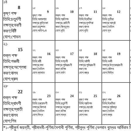
১৪
8
১৫
১৬
১৭
১৮
9
10
11
12
কৃষ্ণ পক্ষ
কৃষ্ণ পক্ষ
শুক্ল পক্ষ
শুক্ল পক্ষ
শুক্ল পক্ষ
তিথি:চতুর্দশী
তিথি:অমাবশ্যা
তিথি:প্রতিপদ
তিথি:দ্বিতীয়া
তিথি:তৃতীয়া
ত
নক্ষত্র:কৃত্তিকা
নক্ষত্র:রোহিণী
নক্ষত্র:মৃগশিরা
নক্ষত্র:আর্দ্রা
ন
নক্ষত্র:ভরণী
করণ:চতুষ্পাদ
করণ:কিন্তুগ্ন
করণ:বালব
করণ:তৈতিল
করণ:বিষ্টি
যোগ:অতিগণ্ড
যোগ:ধৃতি
যোগ:ধৃতি
যোগ:শূল
যোগ:শোভন
২১
15
২২
২৩
২৪
২৫
16
17
18
19
শুক্ল পক্ষ
শুক্ল পক্ষ
শুক্ল পক্ষ
শুক্ল পক্ষ
শুক্ল পক্ষ
তিথি:পঞ্চমী
তিথি:ষষ্ঠী
তিথি:সপ্তমী
তিথি:অষ্টমী
তিথি:নবমী
নক্ষত্র:মঘা
নক্ষত্র:পূর্বফাল্গুনী
নক্ষত্র:পূর্বফাল্গুনী
নক্ষত্র:উত্তরফাল্গুনী
নক্ষত্র:অশ্লেষা
করণ:তৈতিল
করণ:বণিজ
করণ:বব
করণ:কৌলব
করণ:বালব
যোগ:ব্যাঘাত
যোগ:হর্ষণ
যোগ:বজ্র
যোগ:সিদ্ধি
যোগ:ধ্রুব
২৮
22
২৯
৩০
৩১
৩২
23
24
25
26
শুক্ল পক্ষ
শুক্ল পক্ষ
শুক্ল পক্ষ
কৃষ্ণ পক্ষ
কৃষ্ণ পক্ষ
তিথি:দ্বাদশী
তিথি:ত্রয়োদশী
তিথি:চতুর্দশী
তিথি:প্রতিপদ
তিথি:দ্বিতীয়া
নক্ষত্র:বিশাখা
নক্ষত্র:অনুরাধা
নক্ষত্র:জ্যেষ্ঠা
নক্ষত্র:পূর্বাষাঢ়া
নক্ষত্র:স্বাতী
করণ:তৈতিল
করণ:বণিজ
করণ:বালব
করণ:তৈতিল
করণ:বালব
যোগ:সিদ্ধ
যোগ:সাধ্য
যোগ:শুভ
যোগ:শুক্র
যোগ:শিব
*১-শ্রীকুর্ম জয়ন্তী, শ্রীমাধবী-পূর্ণিমা/বৈশাখী পূর্ণিমা, শ্রীবুদ্ধ পূর্ণিমা (ভগবান বুদ্ধের আর্বিভা