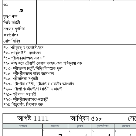
৩১
28
কৃষ্ণ পক্ষ
তিথি:অষ্টমী
নক্ষত্র:মৃগশিরা
করণ:বালব
যোগ:সিদ্ধি
*২- শ্রীকৃষ্ণের জন্মাষ্টমী/জন্ম
*৩- গোকুলাষ্টমী, নন্দোৎসব
*৫- শ্রীঅন্নদা/অজ একাদশী
*৬- আজ হতে চৌরাশী ক্রোশ ব্রজমণ্ডল পরিক্রমা শুরু
*১৩- শ্রীগনেশ চতুর্থী/সিদ্ধিবিনায়েক পূজা
*১৫- শ্রীশ্রীবলদেব দাউর জন্মোৎসব
*১৬- শ্রীললিতা সপ্তমী
*১৭- শ্রীশ্রীরাধাষ্টমী, শ্রীমতি রাধারানীর আবির্ভাব
*২০- শ্রীপাশ্বৈর্কাদশী/পরিবর্তিনী একাদশী
*২১- শ্রীবামন জয়ন্তী
*২৩- শ্রীশ্রীমদ্ভাগবত-জয়ন্তী
*২৪-পিতৃতর্পন, পিতৃপক্ষ শুরু
আগষ্ট 1111 আশ্বিন ৫১৮ সেপ্টে
সোমবার
মঙ্গলবার
বুধবার
বৃহস্পতিবার
শুক্রবার
১
২
৩
৪
29
30
31
1