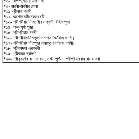
*৩- শ্রীপাপমোচনী একাদশী
*৫- বারনী/বারনীর মেলা
*১১-শ্রীনাগ পঞ্চমী
*১২- অশোকষষ্ঠী/স্কন্ধষষ্ঠী
*১৩- শ্রীশ্রীবাসন্তিদেবীর সপ্তমী বিহিত পূজা
*১৪- অন্নপূর্ণা পূজা
*১৫- শ্রীশ্রীরাম নবমী
*১৬- শ্রীশ্রীবাসন্তিপূজা সমাপ্ত (ধর্মরাজ দশমী)
*১৭- শ্রীশ্রীবাসন্তিপূজা সমাপ্ত (ধর্মরাজ দশমী)
*১৮- শ্রীকামদা একাদশী
*১৯- শ্রীবামন দ্বাদশী
*২২- শ্রীকৃষ্ণের বসন্ত রাস, লক্ষী পূর্ণিমা, শ্রীশ্রীবলরাম রাসযাত্রা