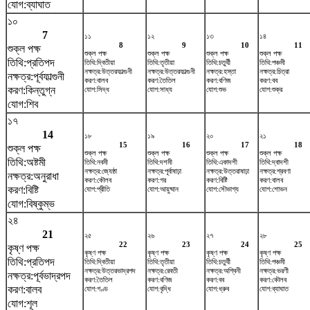
যোগ:ব্যাঘাত
১০
7
১১
১২
১৩
১৪
8
9
10
11
শুক্ল পক্ষ
শুক্ল পক্ষ
শুক্ল পক্ষ
শুক্ল পক্ষ
শুক্ল পক্ষ
তিথি:প্রতিপদ
তিথি:দ্বিতীয়া
তিথি:তৃতীয়া
তিথি:চতুর্থী
তিথি:পঞ্চমী
নক্ষত্র:উত্তরফাল্গুনী
নক্ষত্র:উত্তরফাল্গুনী
নক্ষত্র:হস্তা
নক্ষত্র:চিত্রা
নক্ষত্র:পূর্বফাল্গুনী
করণ:বালব
করণ:তৈতিল
করণ:বণিজ
করণ:বব
করণ:কিন্তুগ্ন
যোগ:সিদ্ধ
যোগ:সাধ্য
যোগ:শুভ
যোগ:শুক্র
যোগ:শিব
১৭
14
১৮
১৯
২০
২১
15
16
17
18
শুক্ল পক্ষ
শুক্ল পক্ষ
শুক্ল পক্ষ
শুক্ল পক্ষ
শুক্ল পক্ষ
তিথি:অষ্টমী
তিথি:নবমী
তিথি:দশমী
তিথি:একাদশী
তিথি:দ্বাদশী
নক্ষত্র:জ্যেষ্ঠা
নক্ষত্র:পূর্বাষাঢ়া
নক্ষত্র:উত্তরাষাঢ়া
নক্ষত্র:শ্রবণা
নক্ষত্র:অনুরাধা
করণ:কৌলব
করণ:গর
করণ:বিষ্টি
করণ:বালব
করণ:বিষ্টি
যোগ:প্রীতি
যোগ:আয়ুষ্মান
যোগ:সৌভাগ্য
যোগ:শোভন
যোগ:বিষ্কুম্ভ
২৪
21
২৫
২৬
২৭
২৮
22
23
24
25
কৃষ্ণ পক্ষ
কৃষ্ণ পক্ষ
কৃষ্ণ পক্ষ
কৃষ্ণ পক্ষ
কৃষ্ণ পক্ষ
তিথি:প্রতিপদ
তিথি:দ্বিতীয়া
তিথি:তৃতীয়া
তিথি:চতুর্থী
তিথি:পঞ্চমী
নক্ষত্র:উত্তরভাদ্রপদ
নক্ষত্র:রেবতী
নক্ষত্র:অশ্বিনী
নক্ষত্র:ভরণী
নক্ষত্র:পূর্বভাদ্রপদ
করণ:তৈতিল
করণ:বণিজ
করণ:বব
করণ:কৌলব
করণ:বালব
যোগ:গণ্ড
যোগ:বৃদ্ধি
যোগ:ধ্রুব
যোগ:ব্যাঘাত
যোগ:শূল