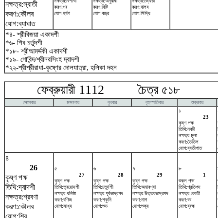
নক্ষত্র:বিশাখা
নক্ষত্র:অনুরাধা
নক্ষত্র:জ্যেষ্ঠা
নক্ষত্র:স্বাতী
করণ:গর
করণ:বিষ্টি
করণ:বালব
করণ:কৌলব
যোগ:হর্ষণ
যোগ:বজ্র
যোগ:সিদ্ধি
যোগ:ব্যাঘাত
*৪- শ্রীবিজয়া একাদশী
*৬- শিব চর্তুদশী
*১৮- শ্রীআমর্দ্দকী একাদশী
*১৯- গোবিন্দ/শ্রীনরসিংহ দ্বাদশী
*২২-শ্রীশ্রীরাধা-কৃষ্ণের দোলযাত্রা, হলিকা দহন
ফেব্রুয়ারী 1112 চৈত্র ৫১৮ মা
সোমবার
মঙ্গলবার
বুধবার
বৃহস্পতিবার
শুক্রবার
১
23
কৃষ্ণ পক্ষ
তিথি:নবমী
নক্ষত্র:মূলা
করণ:তৈতিল
যোগ:ব্যতীপাত
৪
26
৫
৬
৭
৮
27
28
29
1
কৃষ্ণ পক্ষ
কৃষ্ণ পক্ষ
কৃষ্ণ পক্ষ
কৃষ্ণ পক্ষ
শুক্ল পক্ষ
তিথি:দ্বাদশী
তিথি:ত্রয়োদশী
তিথি:চতুর্দশী
তিথি:অমাবশ্যা
তিথি:প্রতিপদ
নক্ষত্র:ধনিষ্ঠা
নক্ষত্র:পূর্বভাদ্রপদ
নক্ষত্র:উত্তরভাদ্রপদ
নক্ষত্র:রেবতী
নক্ষত্র:শ্রবণা
করণ:বণিজ
করণ:শকুনি
করণ:নাগ
করণ:বব
করণ:কৌলব
যোগ:সাধ্য
যোগ:শুভ
যোগ:শুক্র
যোগ:ব্রহ্ম
যোগ:শিব