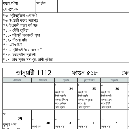
করণ:বণিজ
যোগ:বৃদ্ধি
যোগ:গণ্ড
*৩- শ্রীষট্‌তিলা একাদশী
*৬-ইংরেজী বৎসর সমাপ্ত
*৭-ইংরেজী নতুন বর্ষ শুরু
*১০- গৌরী তৃতীয়া
*১১- শ্রীশ্রী সরস্বতী পূজা
*১২- শীতলা ষষ্ঠী
*১৪-ভীষ্মাষ্টমী
*১৭- শ্রীভৈমী/জয়া একাদশী
*১৮- বরাহ/ভীষ্ম দ্বাদশী
*২১- মাঘ স্নান সমাপ্ত, মাঘী পূর্ণিমা
জানুয়ারী 1112 ফাল্গুন ৫১৮ ফেব্র
সোমবার
মঙ্গলবার
বুধবার
বৃহস্পতিবার
শুক্রবার
১
২
৩
24
25
26
কৃষ্ণ পক্ষ
কৃষ্ণ পক্ষ
কৃষ্ণ পক্ষ
তিথি:অষ্টমী
তিথি:নবমী
তিথি:দশমী
নক্ষত্র:বিশাখা
নক্ষত্র:অনুরাধা
নক্ষত্র:মূলা
করণ:কৌলব
করণ:গর
করণ:বিষ্টি
যোগ:ধ্রুব
যোগ:ব্যাঘাত
যোগ:হর্ষণ
৬
29
৭
৮
৯
১০
30
31
1
2
কৃষ্ণ পক্ষ
কৃষ্ণ পক্ষ
শুক্ল পক্ষ
শুক্ল পক্ষ
শুক্ল পক্ষ