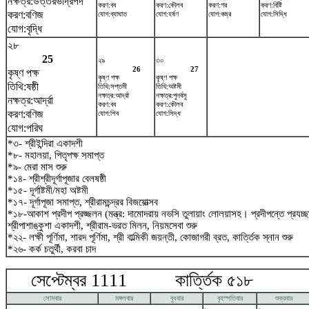
নক্ষত্র:উত্তরভাদ্রপদ
করণ:বব
করণ:কৌলব
করণ:গর
করণ:বিষ্টি
করণ:বণিজ
যোগ:ব্যাঘাত
যোগ:হর্ষণ
যোগ:বজ্র
যোগ:সিদ্ধি
যোগ:বৃদ্ধি
২৮
25
২৯
৩০
26
27
কৃষ্ণ পক্ষ
কৃষ্ণ পক্ষ
কৃষ্ণ পক্ষ
তিথি:ষষ্ঠী
তিথি:সপ্তমী
তিথি:অষ্টমী
নক্ষত্র:আর্দ্রা
নক্ষত্র:পুনর্বসু
নক্ষত্র:আর্দ্রা
করণ:বব
করণ:কৌলব
করণ:বণিজ
যোগ:শিব
যোগ:সিদ্ধ
যোগ:পরিঘ
*৩- শ্রীইন্দিরা একাদশী
*৮- মহালয়া, পিতৃপক্ষ সমাপ্ত
*৯- মেরা মাস শুরু
*১৪- শ্রীশ্রীদূর্গাপূজার বেলষষ্ঠী
*১৫- দূর্গাষ্টমী/মহা অষ্টমী
*১৭- দূর্গাপূজা সমাপ্ত, শ্রীরামচন্দ্রর বিজয়োত্সব
*১৮-আকাশ প্রদীপ প্রজ্জলন (মন্ত্র: দামোদরায় নভসি তুলায়াং লোলয়াসহ। প্রদীপন্তে প্রয
শ্রীপাশাঙ্কুশা একাদশী, শ্রীরাম-ভরত মিলন, নিয়মসেবা শুরু
*২২- লক্ষী পূর্ণিমা, শারদ পূর্ণিমা, শ্রী বাল্মিকী জয়ন্তী, কোজাগরী ব্রত, কার্ত্তিক স্নান শুরু
*২৬- কর্ক চতুর্থী, করবা চাদ
সেপ্টেম্বর 1111 কার্ত্তিক ৫১৮ অক
সোমবার
মঙ্গলবার
বুধবার
বৃহস্পতিবার
শুক্রবার