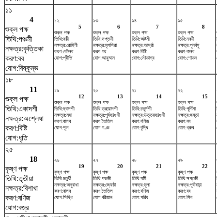
১১
4
১২
১৩
১৪
১৫
5
6
7
8
শুক্ল পক্ষ
শুক্ল পক্ষ
শুক্ল পক্ষ
শুক্ল পক্ষ
শুক্ল পক্ষ
তিথি:পঞ্চমী
তিথি:ষষ্ঠী
তিথি:সপ্তমী
তিথি:অষ্টমী
তিথি:নবমী
নক্ষত্র:রোহিণী
নক্ষত্র:মৃগশিরা
নক্ষত্র:আর্দ্রা
নক্ষত্র:পুনর্বসু
নক্ষত্র:কৃত্তিকা
করণ:কৌলব
করণ:গর
করণ:বিষ্টি
করণ:বালব
করণ:বব
যোগ:প্রীতি
যোগ:আয়ুষ্মান
যোগ:সৌভাগ্য
যোগ:শোভন
যোগ:বিষ্কুম্ভ
১৮
11
১৯
২০
২১
২২
12
13
14
15
শুক্ল পক্ষ
শুক্ল পক্ষ
শুক্ল পক্ষ
শুক্ল পক্ষ
শুক্ল পক্ষ
তিথি:একাদশী
তিথি:দ্বাদশী
তিথি:ত্রয়োদশী
তিথি:চতুর্দশী
তিথি:পূর্ণিমা
নক্ষত্র:মঘা
নক্ষত্র:পূর্বফাল্গুনী
নক্ষত্র:উত্তরফাল্গুনী
নক্ষত্র:হস্তা
নক্ষত্র:অশ্লেষা
করণ:বালব
করণ:তৈতিল
করণ:বণিজ
করণ:বব
করণ:বিষ্টি
যোগ:শূল
যোগ:গণ্ড
যোগ:বৃদ্ধি
যোগ:ধ্রুব
যোগ:ধৃতি
২৫
18
২৬
২৭
২৮
২৯
19
20
21
22
কৃষ্ণ পক্ষ
কৃষ্ণ পক্ষ
কৃষ্ণ পক্ষ
কৃষ্ণ পক্ষ
কৃষ্ণ পক্ষ
তিথি:তৃতীয়া
তিথি:চতুর্থী
তিথি:পঞ্চমী
তিথি:ষষ্ঠী
তিথি:সপ্তমী
নক্ষত্র:অনুরাধা
নক্ষত্র:জ্যেষ্ঠা
নক্ষত্র:মূলা
নক্ষত্র:পূর্বাষাঢ়া
নক্ষত্র:বিশাখা
করণ:বালব
করণ:তৈতিল
করণ:বণিজ
করণ:বব
করণ:বণিজ
যোগ:সিদ্ধি
যোগ:বরীয়ান
যোগ:পরিঘ
যোগ:শিব
যোগ:বজ্র