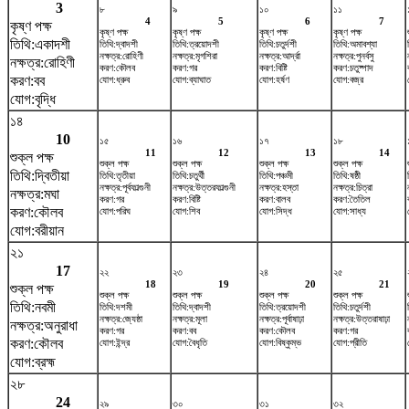
3
৮
৯
১০
১১
4
5
6
7
কৃষ্ণ পক্ষ
কৃষ্ণ পক্ষ
কৃষ্ণ পক্ষ
কৃষ্ণ পক্ষ
কৃষ্ণ পক্ষ
তিথি:একাদশী
তিথি:দ্বাদশী
তিথি:ত্রয়োদশী
তিথি:চতুর্দশী
তিথি:অমাবশ্যা
নক্ষত্র:রোহিণী
নক্ষত্র:মৃগশিরা
নক্ষত্র:আর্দ্রা
নক্ষত্র:পুনর্বসু
নক্ষত্র:রোহিণী
করণ:কৌলব
করণ:গর
করণ:বিষ্টি
করণ:চতুষ্পাদ
করণ:বব
যোগ:ধ্রুব
যোগ:ব্যাঘাত
যোগ:হর্ষণ
যোগ:বজ্র
যোগ:বৃদ্ধি
১৪
10
১৫
১৬
১৭
১৮
11
12
13
14
শুক্ল পক্ষ
শুক্ল পক্ষ
শুক্ল পক্ষ
শুক্ল পক্ষ
শুক্ল পক্ষ
তিথি:দ্বিতীয়া
তিথি:তৃতীয়া
তিথি:চতুর্থী
তিথি:পঞ্চমী
তিথি:ষষ্ঠী
নক্ষত্র:পূর্বফাল্গুনী
নক্ষত্র:উত্তরফাল্গুনী
নক্ষত্র:হস্তা
নক্ষত্র:চিত্রা
নক্ষত্র:মঘা
করণ:গর
করণ:বিষ্টি
করণ:বালব
করণ:তৈতিল
করণ:কৌলব
যোগ:পরিঘ
যোগ:শিব
যোগ:সিদ্ধ
যোগ:সাধ্য
যোগ:বরীয়ান
২১
17
২২
২৩
২৪
২৫
18
19
20
21
শুক্ল পক্ষ
শুক্ল পক্ষ
শুক্ল পক্ষ
শুক্ল পক্ষ
শুক্ল পক্ষ
তিথি:নবমী
তিথি:দশমী
তিথি:দ্বাদশী
তিথি:ত্রয়োদশী
তিথি:চতুর্দশী
নক্ষত্র:জ্যেষ্ঠা
নক্ষত্র:মূলা
নক্ষত্র:পূর্বাষাঢ়া
নক্ষত্র:উত্তরাষাঢ়া
নক্ষত্র:অনুরাধা
করণ:গর
করণ:বব
করণ:কৌলব
করণ:গর
করণ:কৌলব
যোগ:ইন্দ্র
যোগ:বৈধৃতি
যোগ:বিষ্কুম্ভ
যোগ:প্রীতি
যোগ:ব্রহ্ম
২৮
24
২৯
৩০
৩১
৩২