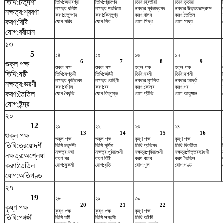
তিথি:চতুর্দশী
তিথি:অমাবশ্যা
তিথি:প্রতিপদ
তিথি:দ্বিতীয়া
তিথি:তৃতীয়া
নক্ষত্র:ধনিষ্ঠা
নক্ষত্র:শতভিষ‌া
নক্ষত্র:পূর্বভাদ্রপদ
নক্ষত্র:উত্তরভাদ্রপদ
নক্ষত্র:শ্রবণা
করণ:চতুষ্পাদ
করণ:কিন্তুগ্ন
করণ:বালব
করণ:তৈতিল
করণ:বিষ্টি
যোগ:পরিঘ
যোগ:শিব
যোগ:সিদ্ধ
যোগ:সাধ্য
যোগ:বরীয়ান
১৩
5
১৪
১৫
১৬
১৭
6
7
8
9
শুক্ল পক্ষ
শুক্ল পক্ষ
শুক্ল পক্ষ
শুক্ল পক্ষ
শুক্ল পক্ষ
তিথি:ষষ্ঠী
তিথি:সপ্তমী
তিথি:অষ্টমী
তিথি:নবমী
তিথি:দশমী
নক্ষত্র:কৃত্তিকা
নক্ষত্র:রোহিণী
নক্ষত্র:মৃগশিরা
নক্ষত্র:আর্দ্রা
নক্ষত্র:ভরণী
করণ:বণিজ
করণ:বব
করণ:কৌলব
করণ:গর
করণ:তৈতিল
যোগ:বৈধৃতি
যোগ:বিষ্কুম্ভ
যোগ:প্রীতি
যোগ:আয়ুষ্মান
যোগ:ইন্দ্র
২০
12
২১
২২
২৩
২৪
13
14
15
16
শুক্ল পক্ষ
শুক্ল পক্ষ
শুক্ল পক্ষ
কৃষ্ণ পক্ষ
কৃষ্ণ পক্ষ
তিথি:ত্রয়োদশী
তিথি:চতুর্দশী
তিথি:পূর্ণিমা
তিথি:প্রতিপদ
তিথি:দ্বিতীয়া
নক্ষত্র:মঘা
নক্ষত্র:পূর্বফাল্গুনী
নক্ষত্র:পূর্বফাল্গুনী
নক্ষত্র:উত্তরফাল্গুনী
নক্ষত্র:অশ্লেষা
করণ:গর
করণ:বিষ্টি
করণ:বালব
করণ:তৈতিল
করণ:তৈতিল
যোগ:সুকর্মা
যোগ:ধৃতি
যোগ:শূল
যোগ:গণ্ড
যোগ:অতিগণ্ড
২৭
19
২৮
২৯
৩০
20
21
22
কৃষ্ণ পক্ষ
কৃষ্ণ পক্ষ
কৃষ্ণ পক্ষ
কৃষ্ণ পক্ষ
তিথি:পঞ্চমী
তিথি:ষষ্ঠী
তিথি:সপ্তমী
তিথি:অষ্টমী