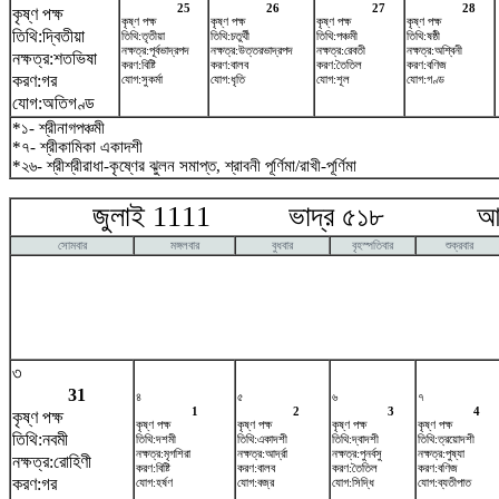
25
26
27
28
কৃষ্ণ পক্ষ
কৃষ্ণ পক্ষ
কৃষ্ণ পক্ষ
কৃষ্ণ পক্ষ
কৃষ্ণ পক্ষ
তিথি:দ্বিতীয়া
তিথি:তৃতীয়া
তিথি:চতুর্থী
তিথি:পঞ্চমী
তিথি:ষষ্ঠী
নক্ষত্র:পূর্বভাদ্রপদ
নক্ষত্র:উত্তরভাদ্রপদ
নক্ষত্র:রেবতী
নক্ষত্র:অশ্বিনী
নক্ষত্র:শতভিষ‌া
করণ:বিষ্টি
করণ:বালব
করণ:তৈতিল
করণ:বণিজ
করণ:গর
যোগ:সুকর্মা
যোগ:ধৃতি
যোগ:শূল
যোগ:গণ্ড
যোগ:অতিগণ্ড
*১- শ্রীনাগপঞ্চমী
*৭- শ্রীকামিকা একাদশী
*২৬- শ্রীশ্রীরাধা-কৃষ্ণের ঝুলন সমাপ্ত, শ্রাবনী পূর্ণিমা/রাখী-পূর্ণিমা
জুলাই 1111 ভাদ্র ৫১৮ আগষ্
সোমবার
মঙ্গলবার
বুধবার
বৃহস্পতিবার
শুক্রবার
৩
31
৪
৫
৬
৭
1
2
3
4
কৃষ্ণ পক্ষ
কৃষ্ণ পক্ষ
কৃষ্ণ পক্ষ
কৃষ্ণ পক্ষ
কৃষ্ণ পক্ষ
তিথি:নবমী
তিথি:দশমী
তিথি:একাদশী
তিথি:দ্বাদশী
তিথি:ত্রয়োদশী
নক্ষত্র:মৃগশিরা
নক্ষত্র:আর্দ্রা
নক্ষত্র:পুনর্বসু
নক্ষত্র:পুষ্যা
নক্ষত্র:রোহিণী
করণ:বিষ্টি
করণ:বালব
করণ:তৈতিল
করণ:বণিজ
করণ:গর
যোগ:হর্ষণ
যোগ:বজ্র
যোগ:সিদ্ধি
যোগ:ব্যতীপাত