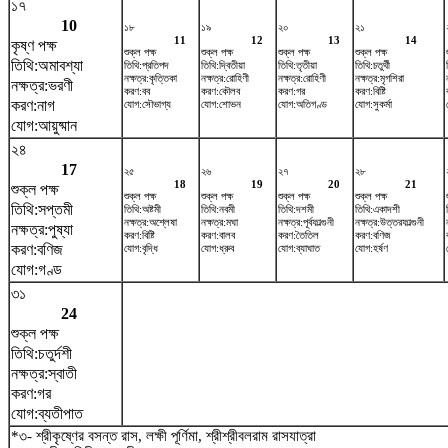
১৭
10
১৮
১৯
২০
২১
11
12
13
14
কৃষ্ণ পক্ষ
শুক্ল পক্ষ
শুক্ল পক্ষ
শুক্ল পক্ষ
শুক্ল পক্ষ
তিথি:অমাবশ্যা
তিথি:প্রতিপদ
তিথি:দ্বিতীয়া
তিথি:তৃতীয়া
তিথি:চতুর্থী
নক্ষত্র:কৃত্তিকা
নক্ষত্র:রোহিণী
নক্ষত্র:রোহিণী
নক্ষত্র:মৃগশিরা
নক্ষত্র:ভরণী
করণ:বব
করণ:কৌলব
করণ:গর
করণ:বিষ্টি
করণ:নাগ
যোগ:সৌভাগ্য
যোগ:শোভন
যোগ:অতিগণ্ড
যোগ:সুকর্মা
যোগ:আয়ুষ্মান
২৪
17
২৫
২৬
২৭
২৮
18
19
20
21
শুক্ল পক্ষ
শুক্ল পক্ষ
শুক্ল পক্ষ
শুক্ল পক্ষ
শুক্ল পক্ষ
তিথি:সপ্তমী
তিথি:অষ্টমী
তিথি:নবমী
তিথি:দশমী
তিথি:একাদশী
নক্ষত্র:অশ্লেষা
নক্ষত্র:মঘা
নক্ষত্র:পূর্বফাল্গুনী
নক্ষত্র:উত্তরফাল্গুনী
নক্ষত্র:পুষ্যা
করণ:বিষ্টি
করণ:বালব
করণ:তৈতিল
করণ:বণিজ
করণ:বণিজ
যোগ:বৃদ্ধি
যোগ:ধ্রুব
যোগ:ব্যাঘাত
যোগ:হর্ষণ
যোগ:গণ্ড
৩১
24
শুক্ল পক্ষ
তিথি:চতুর্দশী
নক্ষত্র:স্বাতী
করণ:গর
যোগ:ব্যতীপাত
*৩- শ্রীকৃষ্ণের বসন্ত রাস, লক্ষী পূর্ণিমা, শ্রীশ্রীবলরাম রাসযাত্রা