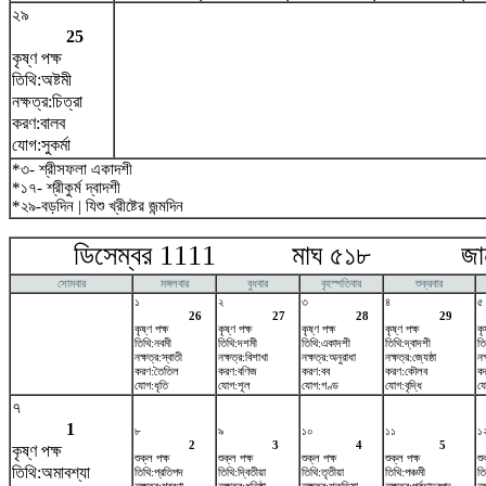
২৯
25
কৃষ্ণ পক্ষ
তিথি:অষ্টমী
নক্ষত্র:চিত্রা
করণ:বালব
যোগ:সুকর্মা
*৩- শ্রীসফলা একাদশী
*১৭- শ্রীকুর্ম দ্বাদশী
*২৯-বড়দিন | যিশু খ্রীষ্টের জন্মদিন
ডিসেম্বর 1111 মাঘ ৫১৮ জানুয়
সোমবার
মঙ্গলবার
বুধবার
বৃহস্পতিবার
শুক্রবার
১
২
৩
৪
৫
26
27
28
29
কৃষ্ণ পক্ষ
কৃষ্ণ পক্ষ
কৃষ্ণ পক্ষ
কৃষ্ণ পক্ষ
কৃ
তিথি:নবমী
তিথি:দশমী
তিথি:একাদশী
তিথি:দ্বাদশী
তি
নক্ষত্র:স্বাতী
নক্ষত্র:বিশাখা
নক্ষত্র:অনুরাধা
নক্ষত্র:জ্যেষ্ঠা
নক
করণ:তৈতিল
করণ:বণিজ
করণ:বব
করণ:কৌলব
ক
যোগ:ধৃতি
যোগ:শূল
যোগ:গণ্ড
যোগ:বৃদ্ধি
যো
৭
1
৮
৯
১০
১১
১
2
3
4
5
কৃষ্ণ পক্ষ
শুক্ল পক্ষ
শুক্ল পক্ষ
শুক্ল পক্ষ
শুক্ল পক্ষ
শু
তিথি:অমাবশ্যা
তিথি:প্রতিপদ
তিথি:দ্বিতীয়া
তিথি:তৃতীয়া
তিথি:পঞ্চমী
তি