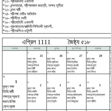
*১৩- শ্রীবরুথিনী একাদশী
*২০- চন্দনযাত্রা, শ্রীপরশুরাম জয়ন্তী, অক্ষয় তৃতীয়া
*২৩- চন্দন ষষ্ঠী
*২৪- শ্রীগঙ্গা দেবীর আবির্ভাব
*২৬- শ্রীসীতা নবমী
*২৮- শ্রীমোহিনী একাদশী
*২৯- পুরুষোত্তম/রুক্মিনী/পিপিতকী দ্বাদশী,
*৩১- শ্রীনরসিংহ চর্তুদশী
এপ্রিল 1111 জৈষ্ঠ্য ৫১৮ ম
সোমবার
মঙ্গলবার
বুধবার
বৃহস্পতিবার
শুক্রবার
১
২
৩
৪
25
26
27
28
শুক্ল পক্ষ
কৃষ্ণ পক্ষ
কৃষ্ণ পক্ষ
কৃষ্ণ পক্ষ
তিথি:পূর্ণিমা
তিথি:প্রতিপদ
তিথি:দ্বিতীয়া
তিথি:তৃতীয়া
ত
নক্ষত্র:বিশাখা
নক্ষত্র:অনুরাধা
নক্ষত্র:জ্যেষ্ঠা
নক্ষত্র:মূলা
ন
করণ:বিষ্টি
করণ:বালব
করণ:তৈতিল
করণ:বিষ্টি
যোগ:বরীয়ান
যোগ:পরিঘ
যোগ:শিব
যোগ:সিদ্ধ
৭
1
৮
৯
১০
১১
2
3
4
5
কৃষ্ণ পক্ষ
কৃষ্ণ পক্ষ
কৃষ্ণ পক্ষ
কৃষ্ণ পক্ষ
কৃষ্ণ পক্ষ
তিথি:ষষ্ঠী
তিথি:অষ্টমী
তিথি:নবমী
তিথি:দশমী
তিথি:একাদশী
নক্ষত্র:ধনিষ্ঠা
নক্ষত্র:শতভিষ‌া
নক্ষত্র:পূর্বভাদ্রপদ
নক্ষত্র:উত্তরভাদ্রপদ
নক্ষত্র:শ্রবণা
করণ:বালব
করণ:তৈতিল
করণ:বণিজ
করণ:বব
করণ:বণিজ
যোগ:ইন্দ্র
যোগ:বৈধৃতি
যোগ:বিষ্কুম্ভ
যোগ:প্রীতি
যোগ:ব্রহ্ম