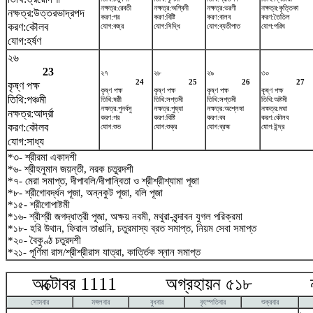
নক্ষত্র:রেবতী
নক্ষত্র:অশ্বিনী
নক্ষত্র:ভরণী
নক্ষত্র:কৃত্তিকা
নক্ষত্র:উত্তরভাদ্রপদ
করণ:গর
করণ:বিষ্টি
করণ:বালব
করণ:তৈতিল
করণ:কৌলব
যোগ:বজ্র
যোগ:সিদ্ধি
যোগ:ব্যতীপাত
যোগ:পরিঘ
যোগ:হর্ষণ
২৬
23
২৭
২৮
২৯
৩০
24
25
26
27
কৃষ্ণ পক্ষ
কৃষ্ণ পক্ষ
কৃষ্ণ পক্ষ
কৃষ্ণ পক্ষ
কৃষ্ণ পক্ষ
তিথি:পঞ্চমী
তিথি:ষষ্ঠী
তিথি:সপ্তমী
তিথি:সপ্তমী
তিথি:অষ্টমী
নক্ষত্র:পুনর্বসু
নক্ষত্র:পুষ্যা
নক্ষত্র:অশ্লেষা
নক্ষত্র:মঘা
নক্ষত্র:আর্দ্রা
করণ:গর
করণ:বিষ্টি
করণ:বব
করণ:কৌলব
করণ:কৌলব
যোগ:শুভ
যোগ:শুক্র
যোগ:ব্রহ্ম
যোগ:ইন্দ্র
যোগ:সাধ্য
*৩- শ্রীরমা একাদশী
*৬- শ্রীহনুমান জয়ন্তী, নরক চতুরদশী
*৭- মেরা সমাপ্ত, দীপাবলি/দীপান্বিতা ও শ্রীশ্রীশ্যামা পূজা
*৮- শ্রীগোবর্দ্ধন পূজা, অন্নকুট পূজা, বলি পূজা
*১৫- শ্রীগোপাষ্টমী
*১৬- শ্রীশ্রী জগদ্ধাত্রী পূজা, অক্ষয় নবমী, মথুরা-বৃন্দাবন যুগল পরিক্রমা
*১৮- হরি উথান, ফিরাল তাঙানি, চতুরমাস্য ব্রত সমাপ্ত, নিয়ম সেবা সমাপ্ত
*২০- বৈকুণ্ঠ চতুরদশী
*২১- পূর্ণিমা রাস/শ্রীশ্রীরাস যাত্রা, কার্ত্তিক স্নান সমাপ্ত
অক্টোবর 1111 অগ্রহায়ন ৫১৮ নভে
সোমবার
মঙ্গলবার
বুধবার
বৃহস্পতিবার
শুক্রবার