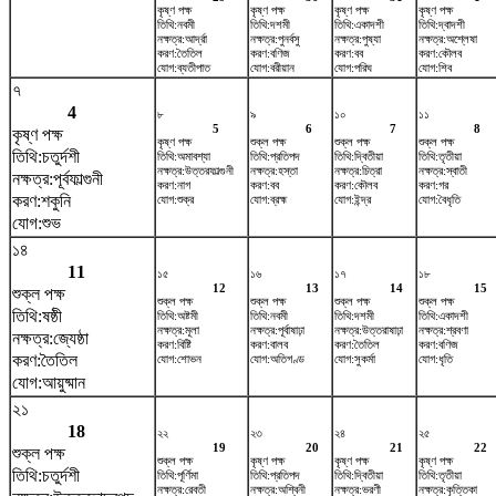
কৃষ্ণ পক্ষ
কৃষ্ণ পক্ষ
কৃষ্ণ পক্ষ
কৃষ্ণ পক্ষ
তিথি:নবমী
তিথি:দশমী
তিথি:একাদশী
তিথি:দ্বাদশী
নক্ষত্র:আর্দ্রা
নক্ষত্র:পুনর্বসু
নক্ষত্র:পুষ্যা
নক্ষত্র:অশ্লেষা
করণ:তৈতিল
করণ:বণিজ
করণ:বব
করণ:কৌলব
যোগ:ব্যতীপাত
যোগ:বরীয়ান
যোগ:পরিঘ
যোগ:শিব
৭
4
৮
৯
১০
১১
5
6
7
8
কৃষ্ণ পক্ষ
কৃষ্ণ পক্ষ
শুক্ল পক্ষ
শুক্ল পক্ষ
শুক্ল পক্ষ
তিথি:চতুর্দশী
তিথি:অমাবশ্যা
তিথি:প্রতিপদ
তিথি:দ্বিতীয়া
তিথি:তৃতীয়া
নক্ষত্র:উত্তরফাল্গুনী
নক্ষত্র:হস্তা
নক্ষত্র:চিত্রা
নক্ষত্র:স্বাতী
নক্ষত্র:পূর্বফাল্গুনী
করণ:নাগ
করণ:বব
করণ:কৌলব
করণ:গর
করণ:শকুনি
যোগ:শুক্র
যোগ:ব্রহ্ম
যোগ:ইন্দ্র
যোগ:বৈধৃতি
যোগ:শুভ
১৪
11
১৫
১৬
১৭
১৮
12
13
14
15
শুক্ল পক্ষ
শুক্ল পক্ষ
শুক্ল পক্ষ
শুক্ল পক্ষ
শুক্ল পক্ষ
তিথি:ষষ্ঠী
তিথি:অষ্টমী
তিথি:নবমী
তিথি:দশমী
তিথি:একাদশী
নক্ষত্র:মূলা
নক্ষত্র:পূর্বাষাঢ়া
নক্ষত্র:উত্তরাষাঢ়া
নক্ষত্র:শ্রবণা
নক্ষত্র:জ্যেষ্ঠা
করণ:বিষ্টি
করণ:বালব
করণ:তৈতিল
করণ:বণিজ
করণ:তৈতিল
যোগ:শোভন
যোগ:অতিগণ্ড
যোগ:সুকর্মা
যোগ:ধৃতি
যোগ:আয়ুষ্মান
২১
18
২২
২৩
২৪
২৫
19
20
21
22
শুক্ল পক্ষ
শুক্ল পক্ষ
কৃষ্ণ পক্ষ
কৃষ্ণ পক্ষ
কৃষ্ণ পক্ষ
তিথি:চতুর্দশী
তিথি:পূর্ণিমা
তিথি:প্রতিপদ
তিথি:দ্বিতীয়া
তিথি:তৃতীয়া
নক্ষত্র:রেবতী
নক্ষত্র:অশ্বিনী
নক্ষত্র:ভরণী
নক্ষত্র:কৃত্তিকা