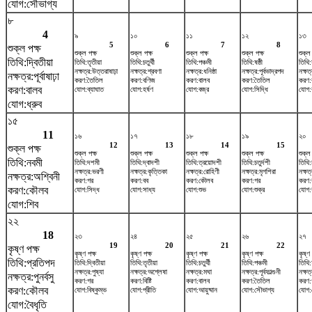
যোগ:সৌভাগ্য
৮
4
৯
১০
১১
১২
১৩
5
6
7
8
শুক্ল পক্ষ
শুক্ল পক্ষ
শুক্ল পক্ষ
শুক্ল পক্ষ
শুক্ল পক্ষ
শুক্ল
তিথি:দ্বিতীয়া
তিথি:তৃতীয়া
তিথি:চতুর্থী
তিথি:পঞ্চমী
তিথি:ষষ্ঠী
তিথি
নক্ষত্র:উত্তরাষাঢ়া
নক্ষত্র:শ্রবণা
নক্ষত্র:ধনিষ্ঠা
নক্ষত্র:পূর্বভাদ্রপদ
নক্ষত
নক্ষত্র:পূর্বাষাঢ়া
করণ:তৈতিল
করণ:বণিজ
করণ:বালব
করণ:তৈতিল
করণ:
করণ:বালব
যোগ:ব্যাঘাত
যোগ:হর্ষণ
যোগ:বজ্র
যোগ:সিদ্ধি
যোগ:
যোগ:ধ্রুব
১৫
11
১৬
১৭
১৮
১৯
২০
12
13
14
15
শুক্ল পক্ষ
শুক্ল পক্ষ
শুক্ল পক্ষ
শুক্ল পক্ষ
শুক্ল পক্ষ
শুক্ল
তিথি:নবমী
তিথি:দশমী
তিথি:দ্বাদশী
তিথি:ত্রয়োদশী
তিথি:চতুর্দশী
তিথি:চ
নক্ষত্র:ভরণী
নক্ষত্র:কৃত্তিকা
নক্ষত্র:রোহিণী
নক্ষত্র:মৃগশিরা
নক্ষত্
নক্ষত্র:অশ্বিনী
করণ:গর
করণ:বব
করণ:কৌলব
করণ:গর
করণ:
করণ:কৌলব
যোগ:সিদ্ধ
যোগ:সাধ্য
যোগ:শুভ
যোগ:শুক্র
যোগ:ব
যোগ:শিব
২২
18
২৩
২৪
২৫
২৬
২৭
19
20
21
22
কৃষ্ণ পক্ষ
কৃষ্ণ পক্ষ
কৃষ্ণ পক্ষ
কৃষ্ণ পক্ষ
কৃষ্ণ পক্ষ
কৃষ্ণ 
তিথি:প্রতিপদ
তিথি:দ্বিতীয়া
তিথি:তৃতীয়া
তিথি:চতুর্থী
তিথি:পঞ্চমী
তিথি:ষ
নক্ষত্র:পুষ্যা
নক্ষত্র:অশ্লেষা
নক্ষত্র:মঘা
নক্ষত্র:পূর্বফাল্গুনী
নক্ষত
নক্ষত্র:পুনর্বসু
করণ:গর
করণ:বিষ্টি
করণ:বালব
করণ:তৈতিল
করণ:
করণ:কৌলব
যোগ:বিষ্কুম্ভ
যোগ:প্রীতি
যোগ:আয়ুষ্মান
যোগ:সৌভাগ্য
যোগ
যোগ:বৈধৃতি