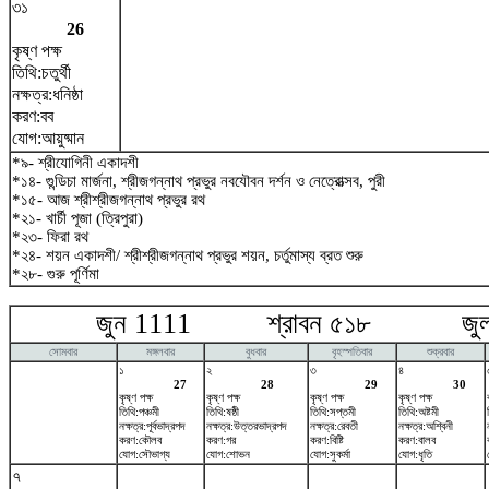
৩১
26
কৃষ্ণ পক্ষ
তিথি:চতুর্থী
নক্ষত্র:ধনিষ্ঠা
করণ:বব
যোগ:আয়ুষ্মান
*৯- শ্রীযোগিনী একাদশী
*১৪- গুন্ডিচা মার্জনা, শ্রীজগন্নাথ প্রভুর নবযৌবন দর্শন ও নেত্রোত্সব, পুরী
*১৫- আজ শ্রীশ্রীজগন্নাথ প্রভুর রথ
*২১- খার্চী পূজা (ত্রিপুরা)
*২৩- ফিরা রথ
*২৪- শয়ন একাদশী/ শ্রীশ্রীজগন্নাথ প্রভুর শয়ন, চর্তুমাস্য ব্রত শুরু
*২৮- গুরু পূর্ণিমা
জুন 1111 শ্রাবন ৫১৮ জুলা
সোমবার
মঙ্গলবার
বুধবার
বৃহস্পতিবার
শুক্রবার
১
২
৩
৪
27
28
29
30
কৃষ্ণ পক্ষ
কৃষ্ণ পক্ষ
কৃষ্ণ পক্ষ
কৃষ্ণ পক্ষ
তিথি:পঞ্চমী
তিথি:ষষ্ঠী
তিথি:সপ্তমী
তিথি:অষ্টমী
নক্ষত্র:পূর্বভাদ্রপদ
নক্ষত্র:উত্তরভাদ্রপদ
নক্ষত্র:রেবতী
নক্ষত্র:অশ্বিনী
করণ:কৌলব
করণ:গর
করণ:বিষ্টি
করণ:বালব
যোগ:সৌভাগ্য
যোগ:শোভন
যোগ:সুকর্মা
যোগ:ধৃতি
৭