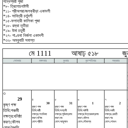
গন্ধেশ্বরী পূজা
*৮- ত্রিলোচনাষ্টমী
*১১- শ্রীঅপরা/জলক্রীড়া একাদশী
*১৪- সাবিত্রী চর্তুদশী
*১৫-ফলাহারী কালিকা পূজা
*১৮- রম্ভা তৃতীয়া
*১৯- উমা চতুর্থী
*২৭- পাণ্ডবা নির্জলা একাদশী
*৩২- অম্বুবাচী সমাপ্ত
মে 1111 আষাঢ় ৫১৮ জুন
সোমবার
মঙ্গলবার
বুধবার
বৃহস্পতিবার
শুক্রবার
৩
29
৪
৫
৬
৭
30
31
1
2
কৃষ্ণ পক্ষ
কৃষ্ণ পক্ষ
কৃষ্ণ পক্ষ
কৃষ্ণ পক্ষ
কৃষ্ণ পক্ষ
তিথি:পঞ্চমী
তিথি:ষষ্ঠী
তিথি:সপ্তমী
তিথি:অষ্টমী
তিথি:নবমী
নক্ষত্র:শতভিষ‌া
নক্ষত্র:পূর্বভাদ্রপদ
নক্ষত্র:উত্তরভাদ্রপদ
নক্ষত্র:রেবতী
নক্ষত্র:ধনিষ্ঠা
করণ:বণিজ
করণ:বব
করণ:কৌলব
করণ:গর
করণ:কৌলব
যোগ:প্রীতি
যোগ:আয়ুষ্মান
যোগ:সৌভাগ্য
যোগ:শোভন
যোগ:বৈধৃতি