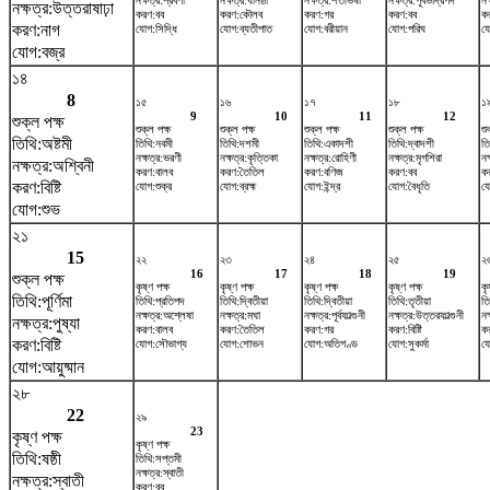
নক্ষত্র:শ্রবণা
নক্ষত্র:ধনিষ্ঠা
নক্ষত্র:শতভিষ‌া
নক্ষত্র:পূর্বভাদ্রপদ
নক
নক্ষত্র:উত্তরাষাঢ়া
করণ:বব
করণ:কৌলব
করণ:গর
করণ:বব
ক
করণ:নাগ
যোগ:সিদ্ধি
যোগ:ব্যতীপাত
যোগ:বরীয়ান
যোগ:পরিঘ
য
যোগ:বজ্র
১৪
8
১৫
১৬
১৭
১৮
১
9
10
11
12
শুক্ল পক্ষ
শুক্ল পক্ষ
শুক্ল পক্ষ
শুক্ল পক্ষ
শুক্ল পক্ষ
শু
তিথি:অষ্টমী
তিথি:নবমী
তিথি:দশমী
তিথি:একাদশী
তিথি:দ্বাদশী
তি
নক্ষত্র:ভরণী
নক্ষত্র:কৃত্তিকা
নক্ষত্র:রোহিণী
নক্ষত্র:মৃগশিরা
নক
নক্ষত্র:অশ্বিনী
করণ:বালব
করণ:তৈতিল
করণ:বণিজ
করণ:বব
ক
করণ:বিষ্টি
যোগ:শুক্র
যোগ:ব্রহ্ম
যোগ:ইন্দ্র
যোগ:বৈধৃতি
যো
যোগ:শুভ
২১
15
২২
২৩
২৪
২৫
২
16
17
18
19
শুক্ল পক্ষ
কৃষ্ণ পক্ষ
কৃষ্ণ পক্ষ
কৃষ্ণ পক্ষ
কৃষ্ণ পক্ষ
কৃ
তিথি:পূর্ণিমা
তিথি:প্রতিপদ
তিথি:দ্বিতীয়া
তিথি:দ্বিতীয়া
তিথি:তৃতীয়া
তি
নক্ষত্র:অশ্লেষা
নক্ষত্র:মঘা
নক্ষত্র:পূর্বফাল্গুনী
নক্ষত্র:উত্তরফাল্গুনী
নক
নক্ষত্র:পুষ্যা
করণ:বালব
করণ:তৈতিল
করণ:গর
করণ:বিষ্টি
ক
করণ:বিষ্টি
যোগ:সৌভাগ্য
যোগ:শোভন
যোগ:অতিগণ্ড
যোগ:সুকর্মা
যো
যোগ:আয়ুষ্মান
২৮
22
২৯
23
কৃষ্ণ পক্ষ
কৃষ্ণ পক্ষ
তিথি:ষষ্ঠী
তিথি:সপ্তমী
নক্ষত্র:স্বাতী
নক্ষত্র:স্বাতী
করণ:বব