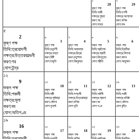
১
২
28
29
কৃষ্ণ পক্ষ
কৃষ্ণ পক্ষ
তিথি:নবমী
তিথি:দশমী
নক্ষত্র:পুষ্যা
নক্ষত্র:অশ্লেষা
করণ:গর
করণ:বণিজ
যোগ:সাধ্য
যোগ:শুভ
৫
2
৬
৭
৮
৯
3
4
5
6
কৃষ্ণ পক্ষ
কৃষ্ণ পক্ষ
কৃষ্ণ পক্ষ
শুক্ল পক্ষ
শুক্ল পক্ষ
তিথি:ত্রয়োদশী
তিথি:চতুর্দশী
তিথি:অমাবশ্যা
তিথি:প্রতিপদ
তিথি:দ্বিতীয়া
নক্ষত্র:হস্তা
নক্ষত্র:চিত্রা
নক্ষত্র:স্বাতী
নক্ষত্র:বিশাখা
নক্ষত্র:উত্তরফাল্গুনী
করণ:বিষ্টি
করণ:চতুষ্পাদ
করণ:কিন্তুগ্ন
করণ:বালব
করণ:গর
যোগ:বৈধৃতি
যোগ:বিষ্কুম্ভ
যোগ:প্রীতি
যোগ:আয়ুষ্মান
যোগ:ইন্দ্র
১২
9
১৩
১৪
১৫
১৬
10
11
12
13
শুক্ল পক্ষ
শুক্ল পক্ষ
শুক্ল পক্ষ
শুক্ল পক্ষ
শুক্ল পক্ষ
তিথি:পঞ্চমী
তিথি:ষষ্ঠী
তিথি:সপ্তমী
তিথি:অষ্টমী
তিথি:নবমী
নক্ষত্র:পূর্বাষাঢ়া
নক্ষত্র:উত্তরাষাঢ়া
নক্ষত্র:শ্রবণা
নক্ষত্র:ধনিষ্ঠা
নক্ষত্র:মূলা
করণ:কৌলব
করণ:বণিজ
করণ:বব
করণ:কৌলব
করণ:বব
যোগ:সুকর্মা
যোগ:ধৃতি
যোগ:গণ্ড
যোগ:বৃদ্ধি
যোগ:অতিগণ্ড
১৯
16
২০
২১
২২
২৩
17
18
19
20
শুক্ল পক্ষ
শুক্ল পক্ষ
শুক্ল পক্ষ
কৃষ্ণ পক্ষ
কৃষ্ণ পক্ষ
তিথি:ত্রয়োদশী
তিথি:চতুর্দশী
তিথি:পূর্ণিমা
তিথি:প্রতিপদ
তিথি:দ্বিতীয়া