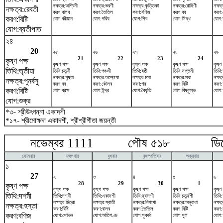
নক্ষত্র:অশ্বিনী
নক্ষত্র:ভরণী
নক্ষত্র:কৃত্তিকা
নক্ষত্র:রোহিণী
নক্ষত
নক্ষত্র:রেবতী
করণ:বালব
করণ:তৈতিল
করণ:বণিজ
করণ:বব
করণ
করণ:বিষ্টি
যোগ:বরীয়ান
যোগ:পরিঘ
যোগ:শিব
যোগ:সিদ্ধ
যোগ:
যোগ:ব্যতীপাত
২৪
20
২৫
২৬
২৭
২৮
২৯
21
22
23
24
কৃষ্ণ পক্ষ
কৃষ্ণ পক্ষ
কৃষ্ণ পক্ষ
কৃষ্ণ পক্ষ
কৃষ্ণ পক্ষ
কৃষ্ণ 
তিথি:তৃতীয়া
তিথি:চতুর্থী
তিথি:পঞ্চমী
তিথি:ষষ্ঠী
তিথি:সপ্তমী
তিথি:
নক্ষত্র:পুষ্যা
নক্ষত্র:অশ্লেষা
নক্ষত্র:মঘা
নক্ষত্র:মঘা
নক্ষত্র
নক্ষত্র:পুনর্বসু
করণ:বব
করণ:কৌলব
করণ:গর
করণ:বিষ্টি
করণ:
করণ:বিষ্টি
যোগ:ব্রহ্ম
যোগ:ইন্দ্র
যোগ:বৈধৃতি
যোগ:বিষ্কুম্ভ
যোগ:প
যোগ:শুক্র
*৩- শ্রীউৎপন্না একাদশী
*১৭- শ্রীমোক্ষদা একাদশী, শ্রীশ্রীগীতা জয়ন্তী
নভেম্বর 1111 পৌষ ৫১৮ ডিসেম
সোমবার
মঙ্গলবার
বুধবার
বৃহস্পতিবার
শুক্রবার
১
27
২
৩
৪
৫
৬
28
29
30
1
কৃষ্ণ পক্ষ
কৃষ্ণ পক্ষ
কৃষ্ণ পক্ষ
কৃষ্ণ পক্ষ
কৃষ্ণ পক্ষ
কৃষ্ণ 
তিথি:দশমী
তিথি:দশমী
তিথি:একাদশী
তিথি:দ্বাদশী
তিথি:চতুর্দশী
তিথি:
নক্ষত্র:চিত্রা
নক্ষত্র:স্বাতী
নক্ষত্র:বিশাখা
নক্ষত্র:অনুরাধা
নক্ষত্
নক্ষত্র:হস্তা
করণ:বিষ্টি
করণ:বালব
করণ:তৈতিল
করণ:বিষ্টি
করণ:চ
করণ:বণিজ
যোগ:শোভন
যোগ:অতিগণ্ড
যোগ:সুকর্মা
যোগ:শূল
যোগ: