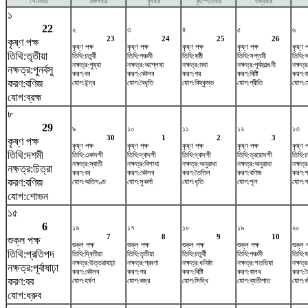
সোমবার
মঙ্গলবার
বুধবার
বৃহস্পতিবার
শুক্রবার
১
22
২
৩
৪
৫
৬
23
24
25
26
কৃষ্ণ পক্ষ
কৃষ্ণ পক্ষ
কৃষ্ণ পক্ষ
কৃষ্ণ পক্ষ
কৃষ্ণ পক্ষ
কৃষ্ণ প
তিথি:তৃতীয়া
তিথি:চতুর্থী
তিথি:পঞ্চমী
তিথি:ষষ্ঠী
তিথি:সপ্তমী
তিথি:অ
নক্ষত্র:পুষ্যা
নক্ষত্র:অশ্লেষা
নক্ষত্র:মঘা
নক্ষত্র:পূর্বফাল্গুনী
নক্ষত্র
নক্ষত্র:পুনর্বসু
করণ:বব
করণ:কৌলব
করণ:গর
করণ:বিষ্টি
করণ:ব
করণ:বণিজ
যোগ:ইন্দ্র
যোগ:বৈধৃতি
যোগ:বিষ্কুম্ভ
যোগ:প্রীতি
যোগ:স
যোগ:ব্রহ্ম
৮
29
৯
১০
১১
১২
১৩
30
1
2
3
কৃষ্ণ পক্ষ
কৃষ্ণ পক্ষ
কৃষ্ণ পক্ষ
কৃষ্ণ পক্ষ
কৃষ্ণ পক্ষ
কৃষ্ণ প
তিথি:দশমী
তিথি:একাদশী
তিথি:দ্বাদশী
তিথি:দ্বাদশী
তিথি:ত্রয়োদশী
তিথি:চত
নক্ষত্র:স্বাতী
নক্ষত্র:বিশাখা
নক্ষত্র:অনুরাধা
নক্ষত্র:অনুরাধা
নক্ষত্র
নক্ষত্র:চিত্রা
করণ:বব
করণ:কৌলব
করণ:তৈতিল
করণ:বণিজ
করণ:শ
করণ:বণিজ
যোগ:অতিগণ্ড
যোগ:সুকর্মা
যোগ:ধৃতি
যোগ:শূল
যোগ:গ
যোগ:শোভন
১৫
6
১৬
১৭
১৮
১৯
২০
7
8
9
10
শুক্ল পক্ষ
শুক্ল পক্ষ
শুক্ল পক্ষ
শুক্ল পক্ষ
শুক্ল পক্ষ
শুক্ল প
তিথি:প্রতিপদ
তিথি:দ্বিতীয়া
তিথি:তৃতীয়া
তিথি:চতুর্থী
তিথি:পঞ্চমী
তিথি:ষষ
নক্ষত্র:উত্তরাষাঢ়া
নক্ষত্র:শ্রবণা
নক্ষত্র:ধনিষ্ঠা
নক্ষত্র:শতভিষ‌া
নক্ষত্র
নক্ষত্র:পূর্বাষাঢ়া
করণ:কৌলব
করণ:গর
করণ:বিষ্টি
করণ:বালব
করণ:ত
করণ:বব
যোগ:হর্ষণ
যোগ:বজ্র
যোগ:সিদ্ধি
যোগ:ব্যতীপাত
যোগ:ব
যোগ:ধ্রুব