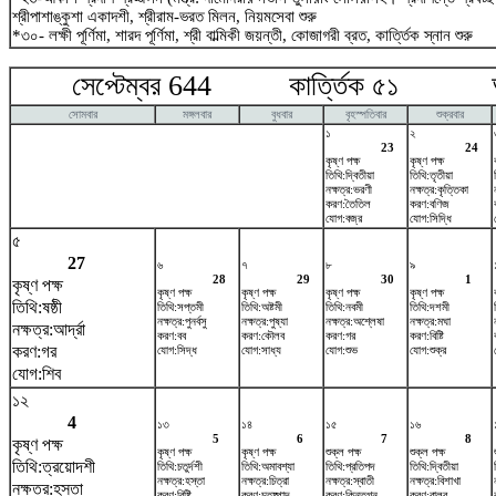
শ্রীপাশাঙ্কুশা একাদশী, শ্রীরাম-ভরত মিলন, নিয়মসেবা শুরু
*৩০- লক্ষী পূর্ণিমা, শারদ পূর্ণিমা, শ্রী বাল্মিকী জয়ন্তী, কোজাগরী ব্রত, কার্ত্তিক স্নান শুরু
সেপ্টেম্বর 644 কার্ত্তিক ৫১ অক
সোমবার
মঙ্গলবার
বুধবার
বৃহস্পতিবার
শুক্রবার
১
২
23
24
কৃষ্ণ পক্ষ
কৃষ্ণ পক্ষ
তিথি:দ্বিতীয়া
তিথি:তৃতীয়া
নক্ষত্র:ভরণী
নক্ষত্র:কৃত্তিকা
করণ:তৈতিল
করণ:বণিজ
যোগ:বজ্র
যোগ:সিদ্ধি
৫
27
৬
৭
৮
৯
28
29
30
1
কৃষ্ণ পক্ষ
কৃষ্ণ পক্ষ
কৃষ্ণ পক্ষ
কৃষ্ণ পক্ষ
কৃষ্ণ পক্ষ
তিথি:ষষ্ঠী
তিথি:সপ্তমী
তিথি:অষ্টমী
তিথি:নবমী
তিথি:দশমী
নক্ষত্র:পুনর্বসু
নক্ষত্র:পুষ্যা
নক্ষত্র:অশ্লেষা
নক্ষত্র:মঘা
নক্ষত্র:আর্দ্রা
করণ:বব
করণ:কৌলব
করণ:গর
করণ:বিষ্টি
করণ:গর
যোগ:সিদ্ধ
যোগ:সাধ্য
যোগ:শুভ
যোগ:শুক্র
যোগ:শিব
১২
4
১৩
১৪
১৫
১৬
5
6
7
8
কৃষ্ণ পক্ষ
কৃষ্ণ পক্ষ
কৃষ্ণ পক্ষ
শুক্ল পক্ষ
শুক্ল পক্ষ
তিথি:ত্রয়োদশী
তিথি:চতুর্দশী
তিথি:অমাবশ্যা
তিথি:প্রতিপদ
তিথি:দ্বিতীয়া
নক্ষত্র:হস্তা
নক্ষত্র:চিত্রা
নক্ষত্র:স্বাতী
নক্ষত্র:বিশাখা
নক্ষত্র:হস্তা
করণ:বিষ্টি
করণ:চতুষ্পাদ
করণ:কিন্তুগ্ন
করণ:বালব