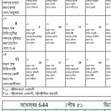
নক্ষত্র:চিত্রা
নক্ষত্র:স্বাতী
নক্ষত্র:বিশাখা
নক্ষত্র:অনুরাধা
নক্ষত্
নক্ষত্র:হস্তা
করণ:তৈতিল
করণ:বণিজ
করণ:শকুনি
করণ:নাগ
করণ:ক
করণ:বালব
যোগ:সৌভাগ্য
যোগ:শোভন
যোগ:অতিগণ্ড
যোগ:সুকর্মা
যোগ:ধ
যোগ:আয়ুষ্মান
১৭
8
১৮
১৯
২০
২১
২২
9
10
11
12
শুক্ল পক্ষ
শুক্ল পক্ষ
শুক্ল পক্ষ
শুক্ল পক্ষ
শুক্ল পক্ষ
শুক্ল 
তিথি:তৃতীয়া
তিথি:চতুর্থী
তিথি:পঞ্চমী
তিথি:ষষ্ঠী
তিথি:সপ্তমী
তিথি:
নক্ষত্র:উত্তরাষাঢ়া
নক্ষত্র:শ্রবণা
নক্ষত্র:ধনিষ্ঠা
নক্ষত্র:শতভিষ‌া
নক্ষত্
নক্ষত্র:পূর্বাষাঢ়া
করণ:বণিজ
করণ:বব
করণ:কৌলব
করণ:গর
করণ:বি
করণ:তৈতিল
যোগ:বৃদ্ধি
যোগ:ধ্রুব
যোগ:ব্যাঘাত
যোগ:হর্ষণ
যোগ:
যোগ:গণ্ড
২৪
15
২৫
২৬
২৭
২৮
২৯
16
17
18
19
শুক্ল পক্ষ
শুক্ল পক্ষ
শুক্ল পক্ষ
শুক্ল পক্ষ
শুক্ল পক্ষ
কৃষ্ণ 
তিথি:দশমী
তিথি:একাদশী
তিথি:দ্বাদশী
তিথি:ত্রয়োদশী
তিথি:পূর্ণিমা
তিথি:
নক্ষত্র:অশ্বিনী
নক্ষত্র:ভরণী
নক্ষত্র:কৃত্তিকা
নক্ষত্র:রোহিণী
নক্ষত্
নক্ষত্র:রেবতী
করণ:বিষ্টি
করণ:বালব
করণ:তৈতিল
করণ:বিষ্টি
করণ:
করণ:গর
যোগ:বরীয়ান
যোগ:শিব
যোগ:সিদ্ধ
যোগ:সাধ্য
যোগ:
যোগ:ব্যতীপাত
*১০- শ্রীউৎপন্না একাদশী
*২৫- শ্রীমোক্ষদা একাদশী, শ্রীশ্রীগীতা জয়ন্তী
নভেম্বর 644 পৌষ ৫১ ডিসেম্