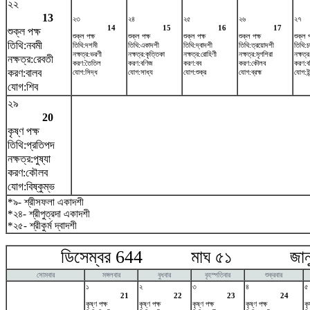
২২
13
২৩
২৪
২৫
২৬
২৭
14
15
16
17
শুক্ল পক্ষ
শুক্ল পক্ষ
শুক্ল পক্ষ
শুক্ল পক্ষ
শুক্ল পক্ষ
শুক্ল প
তিথি:নবমী
তিথি:দশমী
তিথি:একাদশী
তিথি:দ্বাদশী
তিথি:ত্রয়োদশী
তিথি:চত
নক্ষত্র:ভরণী
নক্ষত্র:কৃত্তিকা
নক্ষত্র:রোহিণী
নক্ষত্র:মৃগশিরা
নক্ষত্র
নক্ষত্র:রেবতী
করণ:তৈতিল
করণ:বণিজ
করণ:বব
করণ:কৌলব
করণ:ব
করণ:বালব
যোগ:সিদ্ধ
যোগ:সাধ্য
যোগ:শুক্র
যোগ:ব্রহ্ম
যোগ:ইন
যোগ:শিব
২৯
20
কৃষ্ণ পক্ষ
তিথি:প্রতিপদ
নক্ষত্র:পুষ্যা
করণ:কৌলব
যোগ:বিষ্কুম্ভ
*৯- শ্রীসফলা একাদশী
*২৪- শ্রীপুত্রদা একাদশী
*২৫- শ্রীকুর্ম দ্বাদশী
ডিসেম্বর 644 মাঘ ৫১ জানুয়া
সোমবার
মঙ্গলবার
বুধবার
বৃহস্পতিবার
শুক্রবার
১
২
৩
৪
৫
21
22
23
24
কৃষ্ণ পক্ষ
কৃষ্ণ পক্ষ
কৃষ্ণ পক্ষ
কৃষ্ণ পক্ষ
কৃ