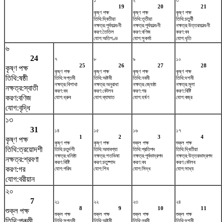
১
২
৩
19
20
21
কৃষ্ণ পক্ষ
কৃষ্ণ পক্ষ
কৃষ্ণ পক্ষ
তিথি:দ্বিতীয়া
তিথি:তৃতীয়া
তিথি:চতুর্থী
নক্ষত্র:পূর্বফাল্গুনী
নক্ষত্র:পূর্বফাল্গুনী
নক্ষত্র:উত্তরফাল্গুনী
করণ:তৈতিল
করণ:বণিজ
করণ:বব
যোগ:অতিগণ্ড
যোগ:সুকর্মা
যোগ:ধৃতি
৬
24
৭
৮
৯
১০
25
26
27
28
কৃষ্ণ পক্ষ
কৃষ্ণ পক্ষ
কৃষ্ণ পক্ষ
কৃষ্ণ পক্ষ
কৃষ্ণ পক্ষ
তিথি:ষষ্ঠী
তিথি:সপ্তমী
তিথি:অষ্টমী
তিথি:নবমী
তিথি:দশমী
নক্ষত্র:বিশাখা
নক্ষত্র:অনুরাধা
নক্ষত্র:জ্যেষ্ঠা
নক্ষত্র:মূলা
নক্ষত্র:স্বাতী
করণ:বব
করণ:কৌলব
করণ:গর
করণ:বিষ্টি
করণ:বণিজ
যোগ:ধ্রুব
যোগ:ব্যাঘাত
যোগ:হর্ষণ
যোগ:বজ্র
যোগ:বৃদ্ধি
১৩
31
১৪
১৫
১৬
১৭
1
2
3
4
কৃষ্ণ পক্ষ
কৃষ্ণ পক্ষ
কৃষ্ণ পক্ষ
শুক্ল পক্ষ
শুক্ল পক্ষ
তিথি:ত্রয়োদশী
তিথি:চতুর্দশী
তিথি:অমাবশ্যা
তিথি:প্রতিপদ
তিথি:দ্বিতীয়া
নক্ষত্র:ধনিষ্ঠা
নক্ষত্র:শতভিষ‌া
নক্ষত্র:পূর্বভাদ্রপদ
নক্ষত্র:উত্তরভাদ্রপদ
নক্ষত্র:শ্রবণা
করণ:বিষ্টি
করণ:চতুষ্পাদ
করণ:বব
করণ:কৌলব
করণ:গর
যোগ:পরিঘ
যোগ:শিব
যোগ:সিদ্ধ
যোগ:সাধ্য
যোগ:বরীয়ান
২০
7
২১
২২
২৩
২৪
8
9
10
11
শুক্ল পক্ষ
শুক্ল পক্ষ
শুক্ল পক্ষ
শুক্ল পক্ষ
শুক্ল পক্ষ
তিথি:পঞ্চমী
তিথি:সপ্তমী
তিথি:অষ্টমী
তিথি:নবমী
তিথি:দশমী