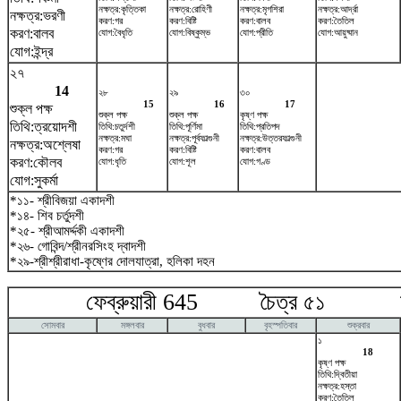
নক্ষত্র:কৃত্তিকা
নক্ষত্র:রোহিণী
নক্ষত্র:মৃগশিরা
নক্ষত্র:আর্দ্রা
নক্ষত্র:ভরণী
করণ:গর
করণ:বিষ্টি
করণ:বালব
করণ:তৈতিল
করণ:বালব
যোগ:বৈধৃতি
যোগ:বিষ্কুম্ভ
যোগ:প্রীতি
যোগ:আয়ুষ্মান
যোগ:ইন্দ্র
২৭
14
২৮
২৯
৩০
15
16
17
শুক্ল পক্ষ
শুক্ল পক্ষ
শুক্ল পক্ষ
কৃষ্ণ পক্ষ
তিথি:ত্রয়োদশী
তিথি:চতুর্দশী
তিথি:পূর্ণিমা
তিথি:প্রতিপদ
নক্ষত্র:মঘা
নক্ষত্র:পূর্বফাল্গুনী
নক্ষত্র:উত্তরফাল্গুনী
নক্ষত্র:অশ্লেষা
করণ:গর
করণ:বিষ্টি
করণ:বালব
করণ:কৌলব
যোগ:ধৃতি
যোগ:শূল
যোগ:গণ্ড
যোগ:সুকর্মা
*১১- শ্রীবিজয়া একাদশী
*১৪- শিব চর্তুদশী
*২৫- শ্রীআমর্দ্দকী একাদশী
*২৬- গোবিন্দ/শ্রীনরসিংহ দ্বাদশী
*২৯-শ্রীশ্রীরাধা-কৃষ্ণের দোলযাত্রা, হলিকা দহন
ফেব্রুয়ারী 645 চৈত্র ৫১ মার
সোমবার
মঙ্গলবার
বুধবার
বৃহস্পতিবার
শুক্রবার
১
18
কৃষ্ণ পক্ষ
তিথি:দ্বিতীয়া
নক্ষত্র:হস্তা
করণ:তৈতিল