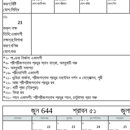
করণ:বিষ্টি
যোগ:ব্যতীপাত
যোগ:বরীয়ান
যোগ:পরিঘ
যোগ:শিব
যোগ:সিদ্ধি
৩১
21
শুক্ল পক্ষ
তিথি:একাদশী
নক্ষত্র:বিশাখা
করণ:বণিজ
যোগ:শুভ
*২- পাণ্ডবা নির্জলা একাদশী
*৬- শ্রীশ্রীজগন্নাথ প্রভুর স্নান যাত্রা, অম্বুবাচী শুরু
*৮- অম্বুবাচী সমাপ্ত
*১৬- শ্রীযোগিনী একাদশী
*২১- গুন্ডিচা মার্জনা, শ্রীজগন্নাথ প্রভুর নবযৌবন দর্শন ও নেত্রোত্সব, পুরী
*২২- আজ শ্রীশ্রীজগন্নাথ প্রভুর রথ
*২৮- খার্চী পূজা (ত্রিপুরা)
*৩০- ফিরা রথ
*৩১- শয়ন একাদশী/ শ্রীশ্রীজগন্নাথ প্রভুর শয়ন, চর্তুমাস্য ব্রত শুরু
জুন 644 শ্রাবন ৫১ জুলা
সোমবার
মঙ্গলবার
বুধবার
বৃহস্পতিবার
শুক্রবার
১
২
৩
৪
22
23
24
25