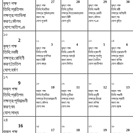
27
28
29
30
কৃষ্ণ পক্ষ
কৃষ্ণ পক্ষ
কৃষ্ণ পক্ষ
কৃষ্ণ পক্ষ
কৃষ্ণ পক্ষ
তিথি:প্রতিপদ
তিথি:দ্বিতীয়া
তিথি:তৃতীয়া
তিথি:পঞ্চমী
তিথি:ষষ্ঠী
নক্ষত্র:পূর্বভাদ্রপদ
নক্ষত্র:উত্তরভাদ্রপদ
নক্ষত্র:রেবতী
নক্ষত্র:অশ্বিনী
নক্ষত্র:শতভিষ‌া
করণ:গর
করণ:বিষ্টি
করণ:কৌলব
করণ:গর
করণ:কৌলব
যোগ:সুকর্মা
যোগ:ধৃতি
যোগ:গণ্ড
যোগ:বৃদ্ধি
যোগ:অতিগণ্ড
১০
2
১১
১২
১৩
১৪
3
4
5
6
কৃষ্ণ পক্ষ
কৃষ্ণ পক্ষ
কৃষ্ণ পক্ষ
কৃষ্ণ পক্ষ
কৃষ্ণ পক্ষ
তিথি:নবমী
তিথি:দশমী
তিথি:একাদশী
তিথি:দ্বাদশী
তিথি:ত্রয়োদশী
নক্ষত্র:মৃগশিরা
নক্ষত্র:আর্দ্রা
নক্ষত্র:পুনর্বসু
নক্ষত্র:পুষ্যা
নক্ষত্র:রোহিণী
করণ:বিষ্টি
করণ:বালব
করণ:তৈতিল
করণ:বণিজ
করণ:তৈতিল
যোগ:বজ্র
যোগ:সিদ্ধি
যোগ:ব্যতীপাত
যোগ:বরীয়ান
যোগ:হর্ষণ
১৭
9
১৮
১৯
২০
২১
10
11
12
13
শুক্ল পক্ষ
শুক্ল পক্ষ
শুক্ল পক্ষ
শুক্ল পক্ষ
শুক্ল পক্ষ
তিথি:প্রতিপদ
তিথি:দ্বিতীয়া
তিথি:তৃতীয়া
তিথি:চতুর্থী
তিথি:পঞ্চমী
নক্ষত্র:উত্তরফাল্গুনী
নক্ষত্র:হস্তা
নক্ষত্র:চিত্রা
নক্ষত্র:স্বাতী
নক্ষত্র:পূর্বফাল্গুনী
করণ:কৌলব
করণ:গর
করণ:বণিজ
করণ:বব
করণ:বব
যোগ:শুভ
যোগ:শুভ
যোগ:শুক্র
যোগ:ব্রহ্ম
যোগ:সাধ্য
২৪
16
২৫
২৬
২৭
২৮
17
18
19
20
শুক্ল পক্ষ