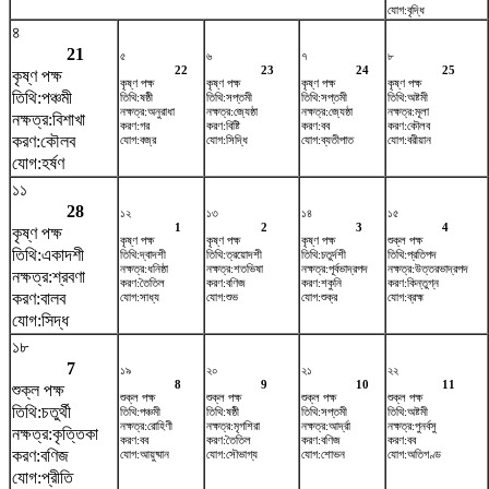
যোগ:বৃদ্ধি
৪
21
৫
৬
৭
৮
22
23
24
25
কৃষ্ণ পক্ষ
কৃষ্ণ পক্ষ
কৃষ্ণ পক্ষ
কৃষ্ণ পক্ষ
কৃষ্ণ পক্ষ
তিথি:পঞ্চমী
তিথি:ষষ্ঠী
তিথি:সপ্তমী
তিথি:সপ্তমী
তিথি:অষ্টমী
নক্ষত্র:অনুরাধা
নক্ষত্র:জ্যেষ্ঠা
নক্ষত্র:জ্যেষ্ঠা
নক্ষত্র:মূলা
নক্ষত্র:বিশাখা
করণ:গর
করণ:বিষ্টি
করণ:বব
করণ:কৌলব
করণ:কৌলব
যোগ:বজ্র
যোগ:সিদ্ধি
যোগ:ব্যতীপাত
যোগ:বরীয়ান
যোগ:হর্ষণ
১১
28
১২
১৩
১৪
১৫
1
2
3
4
কৃষ্ণ পক্ষ
কৃষ্ণ পক্ষ
কৃষ্ণ পক্ষ
কৃষ্ণ পক্ষ
শুক্ল পক্ষ
তিথি:একাদশী
তিথি:দ্বাদশী
তিথি:ত্রয়োদশী
তিথি:চতুর্দশী
তিথি:প্রতিপদ
নক্ষত্র:ধনিষ্ঠা
নক্ষত্র:শতভিষ‌া
নক্ষত্র:পূর্বভাদ্রপদ
নক্ষত্র:উত্তরভাদ্রপদ
নক্ষত্র:শ্রবণা
করণ:তৈতিল
করণ:বণিজ
করণ:শকুনি
করণ:কিন্তুগ্ন
করণ:বালব
যোগ:সাধ্য
যোগ:শুভ
যোগ:শুক্র
যোগ:ব্রহ্ম
যোগ:সিদ্ধ
১৮
7
১৯
২০
২১
২২
8
9
10
11
শুক্ল পক্ষ
শুক্ল পক্ষ
শুক্ল পক্ষ
শুক্ল পক্ষ
শুক্ল পক্ষ
তিথি:চতুর্থী
তিথি:পঞ্চমী
তিথি:ষষ্ঠী
তিথি:সপ্তমী
তিথি:অষ্টমী
নক্ষত্র:রোহিণী
নক্ষত্র:মৃগশিরা
নক্ষত্র:আর্দ্রা
নক্ষত্র:পুনর্বসু
নক্ষত্র:কৃত্তিকা
করণ:বব
করণ:তৈতিল
করণ:বণিজ
করণ:বব
করণ:বণিজ
যোগ:আয়ুষ্মান
যোগ:সৌভাগ্য
যোগ:শোভন
যোগ:অতিগণ্ড
যোগ:প্রীতি