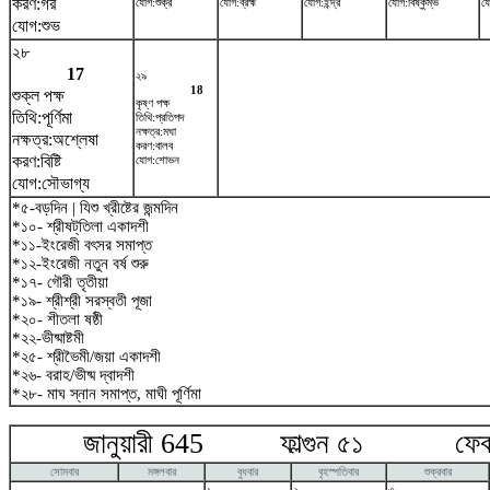
করণ:গর
যোগ:শুক্র
যোগ:ব্রহ্ম
যোগ:ইন্দ্র
যোগ:বিষ্কুম্ভ
যো
যোগ:শুভ
২৮
17
২৯
18
শুক্ল পক্ষ
কৃষ্ণ পক্ষ
তিথি:পূর্ণিমা
তিথি:প্রতিপদ
নক্ষত্র:মঘা
নক্ষত্র:অশ্লেষা
করণ:বালব
করণ:বিষ্টি
যোগ:শোভন
যোগ:সৌভাগ্য
*৫-বড়দিন | যিশু খ্রীষ্টের জন্মদিন
*১০- শ্রীষট্‌তিলা একাদশী
*১১-ইংরেজী বৎসর সমাপ্ত
*১২-ইংরেজী নতুন বর্ষ শুরু
*১৭- গৌরী তৃতীয়া
*১৯- শ্রীশ্রী সরস্বতী পূজা
*২০- শীতলা ষষ্ঠী
*২২-ভীষ্মাষ্টমী
*২৫- শ্রীভৈমী/জয়া একাদশী
*২৬- বরাহ/ভীষ্ম দ্বাদশী
*২৮- মাঘ স্নান সমাপ্ত, মাঘী পূর্ণিমা
জানুয়ারী 645 ফাল্গুন ৫১ ফেব্রু
সোমবার
মঙ্গলবার
বুধবার
বৃহস্পতিবার
শুক্রবার