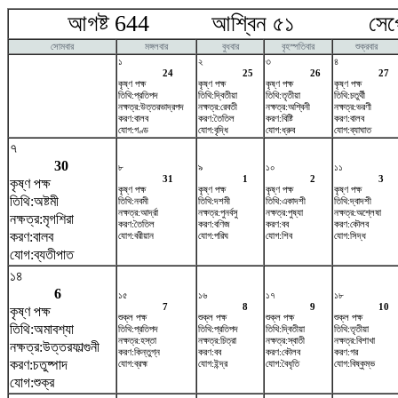
আগষ্ট 644 আশ্বিন ৫১ সেপ্টেম
সোমবার
মঙ্গলবার
বুধবার
বৃহস্পতিবার
শুক্রবার
১
২
৩
৪
24
25
26
27
কৃষ্ণ পক্ষ
কৃষ্ণ পক্ষ
কৃষ্ণ পক্ষ
কৃষ্ণ পক্ষ
তিথি:প্রতিপদ
তিথি:দ্বিতীয়া
তিথি:তৃতীয়া
তিথি:চতুর্থী
নক্ষত্র:উত্তরভাদ্রপদ
নক্ষত্র:রেবতী
নক্ষত্র:অশ্বিনী
নক্ষত্র:ভরণী
করণ:বালব
করণ:তৈতিল
করণ:বিষ্টি
করণ:বালব
যোগ:গণ্ড
যোগ:বৃদ্ধি
যোগ:ধ্রুব
যোগ:ব্যাঘাত
৭
30
৮
৯
১০
১১
31
1
2
3
কৃষ্ণ পক্ষ
কৃষ্ণ পক্ষ
কৃষ্ণ পক্ষ
কৃষ্ণ পক্ষ
কৃষ্ণ পক্ষ
তিথি:অষ্টমী
তিথি:নবমী
তিথি:দশমী
তিথি:একাদশী
তিথি:দ্বাদশী
নক্ষত্র:আর্দ্রা
নক্ষত্র:পুনর্বসু
নক্ষত্র:পুষ্যা
নক্ষত্র:অশ্লেষা
নক্ষত্র:মৃগশিরা
করণ:তৈতিল
করণ:বণিজ
করণ:বব
করণ:কৌলব
করণ:বালব
যোগ:বরীয়ান
যোগ:পরিঘ
যোগ:শিব
যোগ:সিদ্ধ
যোগ:ব্যতীপাত
১৪
6
১৫
১৬
১৭
১৮
7
8
9
10
কৃষ্ণ পক্ষ
শুক্ল পক্ষ
শুক্ল পক্ষ
শুক্ল পক্ষ
শুক্ল পক্ষ
তিথি:অমাবশ্যা
তিথি:প্রতিপদ
তিথি:প্রতিপদ
তিথি:দ্বিতীয়া
তিথি:তৃতীয়া
নক্ষত্র:হস্তা
নক্ষত্র:চিত্রা
নক্ষত্র:স্বাতী
নক্ষত্র:বিশাখা
নক্ষত্র:উত্তরফাল্গুনী
করণ:কিন্তুগ্ন
করণ:বব
করণ:কৌলব
করণ:গর
করণ:চতুষ্পাদ
যোগ:ব্রহ্ম
যোগ:ইন্দ্র
যোগ:বৈধৃতি
যোগ:বিষ্কুম্ভ
যোগ:শুক্র