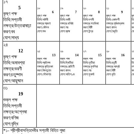
১৭
5
১৮
১৯
২০
২১
২
6
7
8
9
কৃষ্ণ পক্ষ
কৃষ্ণ পক্ষ
কৃষ্ণ পক্ষ
কৃষ্ণ পক্ষ
কৃষ্ণ পক্ষ
কৃ
তিথি:সপ্তমী
তিথি:অষ্টমী
তিথি:নবমী
তিথি:দশমী
তিথি:একাদশী
তি
নক্ষত্র:শ্রবণা
নক্ষত্র:ধনিষ্ঠা
নক্ষত্র:শতভিষ‌া
নক্ষত্র:পূর্বভাদ্রপদ
নক
নক্ষত্র:উত্তরাষাঢ়া
করণ:কৌলব
করণ:গর
করণ:বিষ্টি
করণ:বালব
ক
করণ:বব
যোগ:শুভ
যোগ:ব্রহ্ম
যোগ:ইন্দ্র
যোগ:বৈধৃতি
যো
যোগ:সাধ্য
২৪
12
২৫
২৬
২৭
২৮
২
13
14
15
16
কৃষ্ণ পক্ষ
শুক্ল পক্ষ
শুক্ল পক্ষ
শুক্ল পক্ষ
শুক্ল পক্ষ
শু
তিথি:অমাবশ্যা
তিথি:প্রতিপদ
তিথি:দ্বিতীয়া
তিথি:তৃতীয়া
তিথি:চতুর্থী
তি
নক্ষত্র:কৃত্তিকা
নক্ষত্র:রোহিণী
নক্ষত্র:মৃগশিরা
নক্ষত্র:আর্দ্রা
নক
নক্ষত্র:ভরণী
করণ:কিন্তুগ্ন
করণ:বালব
করণ:গর
করণ:বিষ্টি
ক
করণ:চতুষ্পাদ
যোগ:সৌভাগ্য
যোগ:অতিগণ্ড
যোগ:সুকর্মা
যোগ:ধৃতি
য
যোগ:আয়ুষ্মান
৩১
19
শুক্ল পক্ষ
তিথি:সপ্তমী
নক্ষত্র:অশ্লেষা
করণ:বণিজ
যোগ:বৃদ্ধি
*১- শ্রীশ্রীবাসন্তিদেবীর সপ্তমী বিহিত পূজা