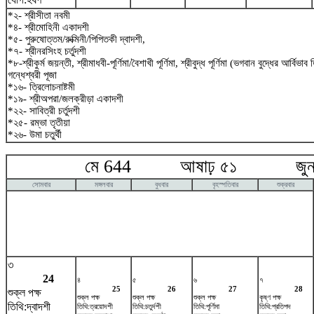
*২- শ্রীসীতা নবমী
*৪- শ্রীমোহিনী একাদশী
*৫- পুরুষোত্তম/রুক্মিনী/পিপিতকী দ্বাদশী,
*৭- শ্রীনরসিংহ চর্তুদশী
*৮-শ্রীকুর্ম জয়ন্তী, শ্রীমাধবী-পূর্ণিমা/বৈশাখী পূর্ণিমা, শ্রীবুদ্ধ পূর্ণিমা (ভগবান বুদ্ধের আর্বিভা
গন্ধেশ্বরী পূজা
*১৬- ত্রিলোচনাষ্টমী
*১৯- শ্রীঅপরা/জলক্রীড়া একাদশী
*২২- সাবিত্রী চর্তুদশী
*২৫- রম্ভা তৃতীয়া
*২৬- উমা চতুর্থী
মে 644 আষাঢ় ৫১ জুন 
সোমবার
মঙ্গলবার
বুধবার
বৃহস্পতিবার
শুক্রবার
৩
24
৪
৫
৬
৭
25
26
27
28
শুক্ল পক্ষ
শুক্ল পক্ষ
শুক্ল পক্ষ
শুক্ল পক্ষ
কৃষ্ণ পক্ষ
তিথি:দ্বাদশী
তিথি:ত্রয়োদশী
তিথি:চতুর্দশী
তিথি:পূর্ণিমা
তিথি:প্রতিপদ