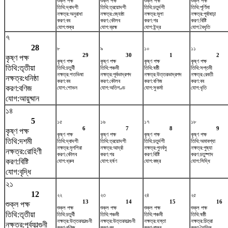
শুক্ল পক্ষ
শুক্ল পক্ষ
শুক্ল পক্ষ
শুক্ল পক্ষ
তিথি:দ্বাদশী
তিথি:ত্রয়োদশী
তিথি:চতুর্দশী
তিথি:পূর্ণিমা
নক্ষত্র:অনুরাধা
নক্ষত্র:জ্যেষ্ঠা
নক্ষত্র:মূলা
নক্ষত্র:পূর্বাষাঢ়া
করণ:বব
করণ:কৌলব
করণ:গর
করণ:বিষ্টি
যোগ:শুক্র
যোগ:ব্রহ্ম
যোগ:ইন্দ্র
যোগ:বৈধৃতি
৭
28
৮
৯
১০
১১
29
30
1
2
কৃষ্ণ পক্ষ
কৃষ্ণ পক্ষ
কৃষ্ণ পক্ষ
কৃষ্ণ পক্ষ
কৃষ্ণ পক্ষ
তিথি:তৃতীয়া
তিথি:চতুর্থী
তিথি:পঞ্চমী
তিথি:ষষ্ঠী
তিথি:সপ্তমী
নক্ষত্র:শতভিষ‌া
নক্ষত্র:পূর্বভাদ্রপদ
নক্ষত্র:উত্তরভাদ্রপদ
নক্ষত্র:রেবতী
নক্ষত্র:ধনিষ্ঠা
করণ:বব
করণ:কৌলব
করণ:বণিজ
করণ:বব
করণ:বণিজ
যোগ:শোভন
যোগ:অতিগণ্ড
যোগ:সুকর্মা
যোগ:ধৃতি
যোগ:আয়ুষ্মান
১৪
5
১৫
১৬
১৭
১৮
6
7
8
9
কৃষ্ণ পক্ষ
কৃষ্ণ পক্ষ
কৃষ্ণ পক্ষ
কৃষ্ণ পক্ষ
কৃষ্ণ পক্ষ
তিথি:দশমী
তিথি:দ্বাদশী
তিথি:ত্রয়োদশী
তিথি:চতুর্দশী
তিথি:অমাবশ্যা
নক্ষত্র:মৃগশিরা
নক্ষত্র:আর্দ্রা
নক্ষত্র:পুনর্বসু
নক্ষত্র:পুষ্যা
নক্ষত্র:রোহিণী
করণ:কৌলব
করণ:গর
করণ:বিষ্টি
করণ:চতুষ্পাদ
করণ:বিষ্টি
যোগ:ধ্রুব
যোগ:হর্ষণ
যোগ:বজ্র
যোগ:সিদ্ধি
যোগ:বৃদ্ধি
২১
12
২২
২৩
২৪
২৫
13
14
15
16
শুক্ল পক্ষ
শুক্ল পক্ষ
শুক্ল পক্ষ
শুক্ল পক্ষ
শুক্ল পক্ষ
তিথি:তৃতীয়া
তিথি:চতুর্থী
তিথি:পঞ্চমী
তিথি:পঞ্চমী
তিথি:ষষ্ঠী
নক্ষত্র:উত্তরফাল্গুনী
নক্ষত্র:উত্তরফাল্গুনী
নক্ষত্র:হস্তা
নক্ষত্র:চিত্রা
নক্ষত্র:পূর্বফাল্গুনী
করণ:বণিজ
করণ:বব
করণ:বালব
করণ:তৈতিল