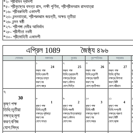
*২- শ্রীবামন দ্বাদশী
*৫- শ্রীকৃষ্ণের বসন্ত রাস, লক্ষী পূর্ণিমা, শ্রীশ্রীবলরাম রাসযাত্রা
*১৬- শ্রীবরুথিনী একাদশী
*২৩- চন্দনযাত্রা, শ্রীপরশুরাম জয়ন্তী, অক্ষয় তৃতীয়া
*২৬- চন্দন ষষ্ঠী
*২৭- শ্রীগঙ্গা দেবীর আবির্ভাব
*২৮- শ্রীসীতা নবমী
*৩০- শ্রীমোহিনী একাদশী
এপ্রিল 1089 জৈষ্ঠ্য ৪৯৬ ম
সোমবার
মঙ্গলবার
বুধবার
বৃহস্পতিবার
শুক্রবার
১
২
৩
৪
24
25
26
27
শুক্ল পক্ষ
শুক্ল পক্ষ
শুক্ল পক্ষ
শুক্ল পক্ষ
ক
তিথি:দ্বাদশী
তিথি:ত্রয়োদশী
তিথি:চতুর্দশী
তিথি:পূর্ণিমা
ত
নক্ষত্র:হস্তা
নক্ষত্র:চিত্রা
নক্ষত্র:স্বাতী
নক্ষত্র:বিশাখা
ন
করণ:বব
করণ:কৌলব
করণ:গর
করণ:বিষ্টি
যোগ:বজ্র
যোগ:সিদ্ধি
যোগ:ব্যতীপাত
যোগ:বরীয়ান
৭
30
৮
৯
১০
১১
1
2
3
4
কৃষ্ণ পক্ষ
কৃষ্ণ পক্ষ
কৃষ্ণ পক্ষ
কৃষ্ণ পক্ষ
কৃষ্ণ পক্ষ
ক
তিথি:তৃতীয়া
তিথি:চতুর্থী
তিথি:পঞ্চমী
তিথি:ষষ্ঠী
তিথি:সপ্তমী
ত
নক্ষত্র:পূর্বাষাঢ়া
নক্ষত্র:উত্তরাষাঢ়া
নক্ষত্র:শ্রবণা
নক্ষত্র:শ্রবণা
ন
নক্ষত্র:মূলা
করণ:বব
করণ:কৌলব
করণ:গর
করণ:বিষ্টি
করণ:বণিজ
যোগ:সাধ্য
যোগ:শুভ
যোগ:শুক্র
যোগ:ব্রহ্ম
য
যোগ:সিদ্ধ