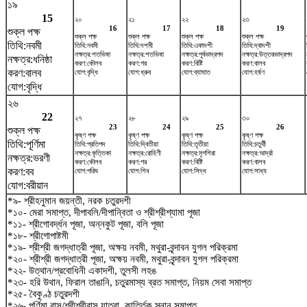
১৯
15
২০
২১
২২
২৩
16
17
18
19
শুক্ল পক্ষ
শুক্ল পক্ষ
শুক্ল পক্ষ
শুক্ল পক্ষ
শুক্ল পক্ষ
তিথি:নবমী
তিথি:নবমী
তিথি:দশমী
তিথি:একাদশী
তিথি:দ্বাদশী
নক্ষত্র:শতভিষ‌া
নক্ষত্র:শতভিষ‌া
নক্ষত্র:পূর্বভাদ্রপদ
নক্ষত্র:উত্তরভাদ্রপদ
নক্ষত্র:ধনিষ্ঠা
করণ:কৌলব
করণ:গর
করণ:বিষ্টি
করণ:বালব
করণ:বালব
যোগ:বৃদ্ধি
যোগ:ধ্রুব
যোগ:ব্যাঘাত
যোগ:হর্ষণ
যোগ:বৃদ্ধি
২৬
22
২৭
২৮
২৯
৩০
23
24
25
26
শুক্ল পক্ষ
কৃষ্ণ পক্ষ
কৃষ্ণ পক্ষ
কৃষ্ণ পক্ষ
কৃষ্ণ পক্ষ
তিথি:পূর্ণিমা
তিথি:প্রতিপদ
তিথি:দ্বিতীয়া
তিথি:তৃতীয়া
তিথি:চতুর্থী
নক্ষত্র:কৃত্তিকা
নক্ষত্র:রোহিণী
নক্ষত্র:মৃগশিরা
নক্ষত্র:আর্দ্রা
নক্ষত্র:ভরণী
করণ:কৌলব
করণ:গর
করণ:বিষ্টি
করণ:বালব
করণ:বব
যোগ:পরিঘ
যোগ:শিব
যোগ:সিদ্ধ
যোগ:সাধ্য
যোগ:বরীয়ান
*৯- শ্রীহনুমান জয়ন্তী, নরক চতুরদশী
*১০- মেরা সমাপ্ত, দীপাবলি/দীপান্বিতা ও শ্রীশ্রীশ্যামা পূজা
*১১- শ্রীগোবর্দ্ধন পূজা, অন্নকুট পূজা, বলি পূজা
*১৮- শ্রীগোপাষ্টমী
*১৯- শ্রীশ্রী জগদ্ধাত্রী পূজা, অক্ষয় নবমী, মথুরা-বৃন্দাবন যুগল পরিক্রমা
*২০- শ্রীশ্রী জগদ্ধাত্রী পূজা, অক্ষয় নবমী, মথুরা-বৃন্দাবন যুগল পরিক্রমা
*২২- উত্থান/প্রবোধিনী একাদশী, তুলসী লহঙ
*২৩- হরি উথান, ফিরাল তাঙানি, চতুরমাস্য ব্রত সমাপ্ত, নিয়ম সেবা সমাপ্ত
*২৫- বৈকুণ্ঠ চতুরদশী
*২৬- পূর্ণিমা রাস/শ্রীশ্রীরাস যাত্রা, কার্ত্তিক স্নান সমাপ্ত