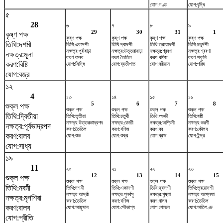
যোগ:গণ্ড
যোগ:বৃদ্ধি
৫
28
৬
৭
৮
৯
29
30
31
1
কৃষ্ণ পক্ষ
কৃষ্ণ পক্ষ
কৃষ্ণ পক্ষ
কৃষ্ণ পক্ষ
কৃষ্ণ পক্ষ
তিথি:দশমী
তিথি:একাদশী
তিথি:দ্বাদশী
তিথি:ত্রয়োদশী
তিথি:চতুর্দশী
নক্ষত্র:পূর্বাষাঢ়া
নক্ষত্র:উত্তরাষাঢ়া
নক্ষত্র:শ্রবণা
নক্ষত্র:শ্রবণা
নক্ষত্র:মূলা
করণ:বালব
করণ:তৈতিল
করণ:বণিজ
করণ:শকুনি
করণ:বিষ্টি
যোগ:সিদ্ধি
যোগ:ব্যতীপাত
যোগ:বরীয়ান
যোগ:পরিঘ
যোগ:বজ্র
১২
4
১৩
১৪
১৫
১৬
5
6
7
8
শুক্ল পক্ষ
শুক্ল পক্ষ
শুক্ল পক্ষ
শুক্ল পক্ষ
শুক্ল পক্ষ
তিথি:দ্বিতীয়া
তিথি:তৃতীয়া
তিথি:চতুর্থী
তিথি:পঞ্চমী
তিথি:ষষ্ঠী
নক্ষত্র:উত্তরভাদ্রপদ
নক্ষত্র:রেবতী
নক্ষত্র:অশ্বিনী
নক্ষত্র:ভরণী
নক্ষত্র:পূর্বভাদ্রপদ
করণ:তৈতিল
করণ:বণিজ
করণ:বব
করণ:কৌলব
করণ:বালব
যোগ:শুভ
যোগ:শুক্র
যোগ:ব্রহ্ম
যোগ:ইন্দ্র
যোগ:সাধ্য
১৯
11
২০
২১
২২
২৩
12
13
14
15
শুক্ল পক্ষ
শুক্ল পক্ষ
শুক্ল পক্ষ
শুক্ল পক্ষ
শুক্ল পক্ষ
তিথি:নবমী
তিথি:দশমী
তিথি:একাদশী
তিথি:দ্বাদশী
তিথি:ত্রয়োদশী
নক্ষত্র:আর্দ্রা
নক্ষত্র:পুনর্বসু
নক্ষত্র:পুষ্যা
নক্ষত্র:অশ্লেষা
নক্ষত্র:মৃগশিরা
করণ:তৈতিল
করণ:বণিজ
করণ:বালব
করণ:তৈতিল
করণ:বালব
যোগ:আয়ুষ্মান
যোগ:সৌভাগ্য
যোগ:শোভন
যোগ:অতিগণ্ড
যোগ:প্রীতি