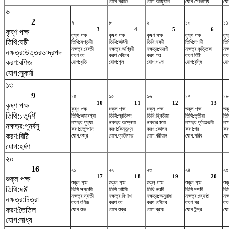
যোগ:প্রীতি
যোগ:আয়ুষ্মান
যোগ:সৌভাগ্য
যো
৬
2
৭
৮
৯
১০
১১
3
4
5
6
কৃষ্ণ পক্ষ
কৃষ্ণ পক্ষ
কৃষ্ণ পক্ষ
কৃষ্ণ পক্ষ
কৃষ্ণ পক্ষ
কৃষ
তিথি:ষষ্ঠী
তিথি:সপ্তমী
তিথি:অষ্টমী
তিথি:নবমী
তিথি:দশমী
তিথ
নক্ষত্র:রেবতী
নক্ষত্র:অশ্বিনী
নক্ষত্র:ভরণী
নক্ষত্র:কৃত্তিকা
নক্
নক্ষত্র:উত্তরভাদ্রপদ
করণ:বব
করণ:কৌলব
করণ:গর
করণ:বিষ্টি
কর
করণ:বণিজ
যোগ:ধৃতি
যোগ:শূল
যোগ:গণ্ড
যোগ:বৃদ্ধি
যোগ
যোগ:সুকর্মা
১৩
9
১৪
১৫
১৬
১৭
১৮
10
11
12
13
কৃষ্ণ পক্ষ
কৃষ্ণ পক্ষ
শুক্ল পক্ষ
শুক্ল পক্ষ
শুক্ল পক্ষ
শুক
তিথি:চতুর্দশী
তিথি:অমাবশ্যা
তিথি:প্রতিপদ
তিথি:দ্বিতীয়া
তিথি:তৃতীয়া
তিথ
নক্ষত্র:পুষ্যা
নক্ষত্র:অশ্লেষা
নক্ষত্র:মঘা
নক্ষত্র:পূর্বফাল্গুনী
নক্
নক্ষত্র:পুনর্বসু
করণ:চতুষ্পাদ
করণ:কিন্তুগ্ন
করণ:কৌলব
করণ:গর
করণ
করণ:বিষ্টি
যোগ:বজ্র
যোগ:ব্যতীপাত
যোগ:বরীয়ান
যোগ:পরিঘ
যো
যোগ:হর্ষণ
২০
16
২১
২২
২৩
২৪
২৫
17
18
19
20
শুক্ল পক্ষ
শুক্ল পক্ষ
শুক্ল পক্ষ
শুক্ল পক্ষ
শুক্ল পক্ষ
শুক
তিথি:ষষ্ঠী
তিথি:সপ্তমী
তিথি:অষ্টমী
তিথি:নবমী
তিথি:দশমী
তি
নক্ষত্র:স্বাতী
নক্ষত্র:বিশাখা
নক্ষত্র:অনুরাধা
নক্ষত্র:জ্যেষ্ঠা
নক্
নক্ষত্র:চিত্রা
করণ:বণিজ
করণ:বব
করণ:কৌলব
করণ:গর
করণ
করণ:তৈতিল
যোগ:শুভ
যোগ:শুক্র
যোগ:ব্রহ্ম
যোগ:ইন্দ্র
যো
যোগ:সাধ্য