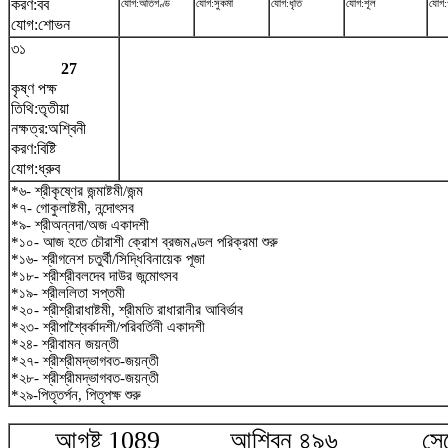
করণ:বব
যোগ:অতিগণ্ড
যোগ:সুকর্মা
যোগ:ধৃতি
যোগ:শূল
যোগ:
যোগ:শোভন
৩১
27
কৃষ্ণ পক্ষ
তিথি:তৃতীয়া
নক্ষত্র:অশ্বিনী
করণ:বিষ্টি
যোগ:ধ্রুব
*৬- শ্রীকৃষ্ণের জন্মাষ্টমী/জন্ম
*৭- গোকুলাষ্টমী, নন্দোৎসব
*৯- শ্রীঅন্নদা/অজ একাদশী
*১০- আজ হতে চৌরাশী ক্রোশ ব্রজমণ্ডল পরিক্রমা শুরু
*১৬- শ্রীগনেশ চতুর্থী/সিদ্ধিবিনায়েক পূজা
*১৮- শ্রীশ্রীবলদেব দাউর জন্মোৎসব
*১৯- শ্রীললিতা সপ্তমী
*২০- শ্রীশ্রীরাধাষ্টমী, শ্রীমতি রাধারানীর আবির্ভাব
*২৩- শ্রীপাশ্বৈর্কাদশী/পরিবর্তিনী একাদশী
*২৪- শ্রীবামন জয়ন্তী
*২৭- শ্রীশ্রীমদ্ভাগবত-জয়ন্তী
*২৮- শ্রীশ্রীমদ্ভাগবত-জয়ন্তী
*২৯-পিতৃতর্পন, পিতৃপক্ষ শুরু
আগষ্ট 1089 আশ্বিন ৪৯৬ সেপ্টে