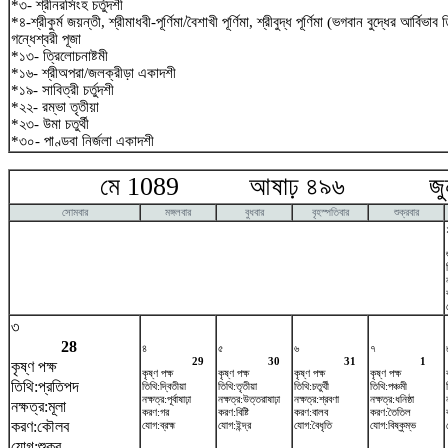
*৩- শ্রীনরসিংহ চর্তুদশী
*৪-শ্রীকুর্ম জয়ন্তী, শ্রীমাধবী-পূর্ণিমা/বৈশাখী পূর্ণিমা, শ্রীবুদ্ধ পূর্ণিমা (ভগবান বুদ্ধের আর্বিভা
গন্ধেশ্বরী পূজা
*১৩- ত্রিলোচনাষ্টমী
*১৬- শ্রীঅপরা/জলক্রীড়া একাদশী
*১৯- সাবিত্রী চর্তুদশী
*২২- রম্ভা তৃতীয়া
*২৩- উমা চতুর্থী
*৩০- পাণ্ডবা নির্জলা একাদশী
মে 1089 আষাঢ় ৪৯৬ জুন
সোমবার
মঙ্গলবার
বুধবার
বৃহস্পতিবার
শুক্রবার
৩
28
৪
৫
৬
৭
29
30
31
1
কৃষ্ণ পক্ষ
কৃষ্ণ পক্ষ
কৃষ্ণ পক্ষ
কৃষ্ণ পক্ষ
কৃষ্ণ পক্ষ
তিথি:প্রতিপদ
তিথি:দ্বিতীয়া
তিথি:তৃতীয়া
তিথি:চতুর্থী
তিথি:পঞ্চমী
নক্ষত্র:পূর্বাষাঢ়া
নক্ষত্র:উত্তরাষাঢ়া
নক্ষত্র:শ্রবণা
নক্ষত্র:ধনিষ্ঠা
নক্ষত্র:মূলা
করণ:গর
করণ:বিষ্টি
করণ:বালব
করণ:তৈতিল
করণ:কৌলব
যোগ:ব্রহ্ম
যোগ:ইন্দ্র
যোগ:বৈধৃতি
যোগ:বিষ্কুম্ভ
যোগ:শুক্র