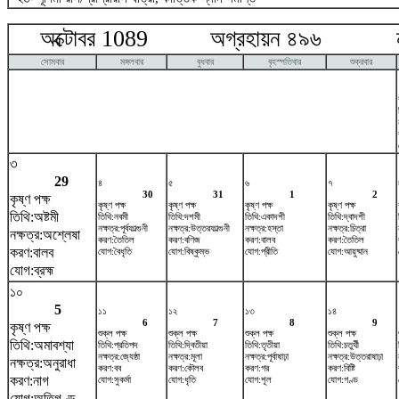
অক্টোবর 1089 অগ্রহায়ন ৪৯৬ নভে
সোমবার
মঙ্গলবার
বুধবার
বৃহস্পতিবার
শুক্রবার
৩
29
৪
৫
৬
৭
30
31
1
2
কৃষ্ণ পক্ষ
কৃষ্ণ পক্ষ
কৃষ্ণ পক্ষ
কৃষ্ণ পক্ষ
কৃষ্ণ পক্ষ
তিথি:অষ্টমী
তিথি:নবমী
তিথি:দশমী
তিথি:একাদশী
তিথি:দ্বাদশী
নক্ষত্র:পূর্বফাল্গুনী
নক্ষত্র:উত্তরফাল্গুনী
নক্ষত্র:হস্তা
নক্ষত্র:চিত্রা
নক্ষত্র:অশ্লেষা
করণ:তৈতিল
করণ:বণিজ
করণ:বালব
করণ:তৈতিল
করণ:বালব
যোগ:বৈধৃতি
যোগ:বিষ্কুম্ভ
যোগ:প্রীতি
যোগ:আয়ুষ্মান
যোগ:ব্রহ্ম
১০
5
১১
১২
১৩
১৪
6
7
8
9
কৃষ্ণ পক্ষ
শুক্ল পক্ষ
শুক্ল পক্ষ
শুক্ল পক্ষ
শুক্ল পক্ষ
তিথি:অমাবশ্যা
তিথি:প্রতিপদ
তিথি:দ্বিতীয়া
তিথি:তৃতীয়া
তিথি:চতুর্থী
নক্ষত্র:জ্যেষ্ঠা
নক্ষত্র:মূলা
নক্ষত্র:পূর্বাষাঢ়া
নক্ষত্র:উত্তরাষাঢ়া
নক্ষত্র:অনুরাধা
করণ:বব
করণ:কৌলব
করণ:গর
করণ:বিষ্টি
করণ:নাগ
যোগ:সুকর্মা
যোগ:ধৃতি
যোগ:শূল
যোগ:গণ্ড
যোগ:অতিগণ্ড