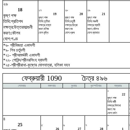
২৬
18
২৭
২৮
২৯
19
20
21
কৃষ্ণ পক্ষ
কৃষ্ণ পক্ষ
কৃষ্ণ পক্ষ
কৃষ্ণ পক্ষ
তিথি:প্রতিপদ
তিথি:তৃতীয়া
তিথি:চতুর্থী
তিথি:পঞ্চমী
নক্ষত্র:হস্তা
নক্ষত্র:চিত্রা
নক্ষত্র:স্বাতী
নক্ষত্র:উত্তরফাল্গুনী
করণ:বণিজ
করণ:বব
করণ:কৌলব
করণ:কৌলব
যোগ:বৃদ্ধি
যোগ:ধ্রুব
যোগ:ব্যাঘাত
যোগ:গণ্ড
*৬- শ্রীবিজয়া একাদশী
*৯- শিব চর্তুদশী
*২১- শ্রীআমর্দ্দকী একাদশী
*২২- গোবিন্দ/শ্রীনরসিংহ দ্বাদশী
*২৫-শ্রীশ্রীরাধা-কৃষ্ণের দোলযাত্রা, হলিকা দহন
ফেব্রুয়ারী 1090 চৈত্র ৪৯৬ মা
সোমবার
মঙ্গলবার
বুধবার
বৃহস্পতিবার
শুক্রবার
১
22
কৃষ্ণ পক্ষ
তিথি:ষষ্ঠী
নক্ষত্র:বিশাখা
করণ:গর
যোগ:হর্ষণ
৪
25
৫
৬
৭
৮
26
27
28
1