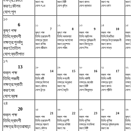
নক্ষত্র:রেবতী
করণ:গর
করণ:বিষ্টি
করণ:বালব
করণ:গর
করণ:বি
করণ:কৌলব
যোগ:গণ্ড
যোগ:বৃদ্ধি
যোগ:ব্যাঘাত
যোগ:হর্ষণ
যোগ:
যোগ:শূল
১০
6
১১
১২
১৩
১৪
১৫
7
8
9
10
কৃষ্ণ পক্ষ
কৃষ্ণ পক্ষ
কৃষ্ণ পক্ষ
শুক্ল পক্ষ
শুক্ল পক্ষ
শুক্ল
তিথি:দ্বাদশী
তিথি:ত্রয়োদশী
তিথি:অমাবশ্যা
তিথি:প্রতিপদ
তিথি:দ্বিতীয়া
তিথি:
নক্ষত্র:পুষ্যা
নক্ষত্র:অশ্লেষা
নক্ষত্র:পূর্বফাল্গুনী
নক্ষত্র:উত্তরফাল্গুনী
নক্ষত
নক্ষত্র:পুনর্বসু
করণ:বণিজ
করণ:চতুষ্পাদ
করণ:কিন্তুগ্ন
করণ:বালব
করণ:
করণ:তৈতিল
যোগ:বরীয়ান
যোগ:পরিঘ
যোগ:শিব
যোগ:সাধ্য
যোগ:
যোগ:ব্যতীপাত
১৭
13
১৮
১৯
২০
২১
২২
14
15
16
17
শুক্ল পক্ষ
শুক্ল পক্ষ
শুক্ল পক্ষ
শুক্ল পক্ষ
শুক্ল পক্ষ
শুক্ল
তিথি:পঞ্চমী
তিথি:ষষ্ঠী
তিথি:সপ্তমী
তিথি:অষ্টমী
তিথি:নবমী
তিথি
নক্ষত্র:বিশাখা
নক্ষত্র:অনুরাধা
নক্ষত্র:জ্যেষ্ঠা
নক্ষত্র:মূলা
নক্ষত্
নক্ষত্র:স্বাতী
করণ:কৌলব
করণ:গর
করণ:বিষ্টি
করণ:বালব
করণ:
করণ:বব
যোগ:ইন্দ্র
যোগ:বৈধৃতি
যোগ:বিষ্কুম্ভ
যোগ:প্রীতি
যোগ:আ
যোগ:ব্রহ্ম
২৪
20
২৫
২৬
২৭
২৮
২৯
21
22
23
24
শুক্ল পক্ষ
শুক্ল পক্ষ
শুক্ল পক্ষ
শুক্ল পক্ষ
শুক্ল পক্ষ
কৃষ্ণ 
তিথি:দ্বাদশী
তিথি:ত্রয়োদশী
তিথি:চতুর্দশী
তিথি:পূর্ণিমা
তিথি:পূর্ণিমা
তিথি:
নক্ষত্র:শ্রবণা
নক্ষত্র:ধনিষ্ঠা
নক্ষত্র:শতভিষ‌া
নক্ষত্র:পূর্বভাদ্রপদ
নক্ষত
নক্ষত্র:উত্তরাষাঢ়া
করণ:কৌলব
করণ:গর
করণ:বিষ্টি
করণ:বব
করণ