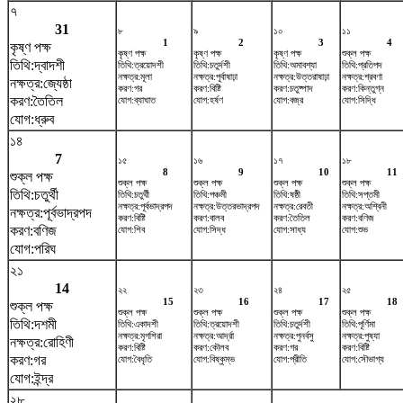
৭
31
৮
৯
১০
১১
1
2
3
4
কৃষ্ণ পক্ষ
কৃষ্ণ পক্ষ
কৃষ্ণ পক্ষ
কৃষ্ণ পক্ষ
শুক্ল পক্ষ
তিথি:দ্বাদশী
তিথি:ত্রয়োদশী
তিথি:চতুর্দশী
তিথি:অমাবশ্যা
তিথি:প্রতিপদ
নক্ষত্র:মূলা
নক্ষত্র:পূর্বাষাঢ়া
নক্ষত্র:উত্তরাষাঢ়া
নক্ষত্র:শ্রবণা
নক্ষত্র:জ্যেষ্ঠা
করণ:গর
করণ:বিষ্টি
করণ:চতুষ্পাদ
করণ:কিন্তুগ্ন
করণ:তৈতিল
যোগ:ব্যাঘাত
যোগ:হর্ষণ
যোগ:বজ্র
যোগ:সিদ্ধি
যোগ:ধ্রুব
১৪
7
১৫
১৬
১৭
১৮
8
9
10
11
শুক্ল পক্ষ
শুক্ল পক্ষ
শুক্ল পক্ষ
শুক্ল পক্ষ
শুক্ল পক্ষ
তিথি:চতুর্থী
তিথি:চতুর্থী
তিথি:পঞ্চমী
তিথি:ষষ্ঠী
তিথি:সপ্তমী
নক্ষত্র:পূর্বভাদ্রপদ
নক্ষত্র:উত্তরভাদ্রপদ
নক্ষত্র:রেবতী
নক্ষত্র:অশ্বিনী
নক্ষত্র:পূর্বভাদ্রপদ
করণ:বিষ্টি
করণ:বালব
করণ:তৈতিল
করণ:বণিজ
করণ:বণিজ
যোগ:শিব
যোগ:সিদ্ধ
যোগ:সাধ্য
যোগ:শুভ
যোগ:পরিঘ
২১
14
২২
২৩
২৪
২৫
15
16
17
18
শুক্ল পক্ষ
শুক্ল পক্ষ
শুক্ল পক্ষ
শুক্ল পক্ষ
শুক্ল পক্ষ
তিথি:দশমী
তিথি:একাদশী
তিথি:ত্রয়োদশী
তিথি:চতুর্দশী
তিথি:পূর্ণিমা
নক্ষত্র:মৃগশিরা
নক্ষত্র:আর্দ্রা
নক্ষত্র:পুনর্বসু
নক্ষত্র:পুষ্যা
নক্ষত্র:রোহিণী
করণ:বিষ্টি
করণ:কৌলব
করণ:গর
করণ:বিষ্টি
করণ:গর
যোগ:বৈধৃতি
যোগ:বিষ্কুম্ভ
যোগ:প্রীতি
যোগ:সৌভাগ্য
যোগ:ইন্দ্র
২৮