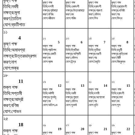
কৃষ্ণ পক্ষ
কৃষ্ণ পক্ষ
কৃষ্ণ পক্ষ
কৃষ্ণ পক্ষ
কৃষ্ণ পক্ষ
তিথি:নবমী
তিথি:দশমী
তিথি:একাদশী
তিথি:দ্বাদশী
তিথি:ত্রয়োদশী
নক্ষত্র:পূর্বাষাঢ়া
নক্ষত্র:উত্তরাষাঢ়া
নক্ষত্র:শ্রবণা
নক্ষত্র:ধনিষ্ঠা
নক্ষত্র:মূলা
করণ:বণিজ
করণ:বব
করণ:কৌলব
করণ:গর
করণ:তৈতিল
যোগ:বরীয়ান
যোগ:পরিঘ
যোগ:শিব
যোগ:সিদ্ধ
যোগ:ব্যতীপাত
১১
4
১২
১৩
১৪
১৫
5
6
7
8
কৃষ্ণ পক্ষ
শুক্ল পক্ষ
শুক্ল পক্ষ
শুক্ল পক্ষ
শুক্ল পক্ষ
তিথি:অমাবশ্যা
তিথি:প্রতিপদ
তিথি:দ্বিতীয়া
তিথি:তৃতীয়া
তিথি:চতুর্থী
নক্ষত্র:রেবতী
নক্ষত্র:অশ্বিনী
নক্ষত্র:ভরণী
নক্ষত্র:কৃত্তিকা
নক্ষত্র:উত্তরভাদ্রপদ
করণ:বব
করণ:কৌলব
করণ:গর
করণ:বিষ্টি
করণ:নাগ
যোগ:ব্রহ্ম
যোগ:ইন্দ্র
যোগ:বৈধৃতি
যোগ:বিষ্কুম্ভ
যোগ:শুক্র
১৮
11
১৯
২০
২১
২২
12
13
14
15
শুক্ল পক্ষ
শুক্ল পক্ষ
শুক্ল পক্ষ
শুক্ল পক্ষ
শুক্ল পক্ষ
তিথি:সপ্তমী
তিথি:অষ্টমী
তিথি:নবমী
তিথি:দশমী
তিথি:দ্বাদশী
নক্ষত্র:পুনর্বসু
নক্ষত্র:পুষ্যা
নক্ষত্র:অশ্লেষা
নক্ষত্র:মঘা
নক্ষত্র:আর্দ্রা
করণ:বব
করণ:কৌলব
করণ:গর
করণ:বব
করণ:বণিজ
যোগ:অতিগণ্ড
যোগ:সুকর্মা
যোগ:ধৃতি
যোগ:শূল
যোগ:শোভন
২৫
18
২৬
২৭
২৮
২৯
19
20
21
22
শুক্ল পক্ষ
কৃষ্ণ পক্ষ
কৃষ্ণ পক্ষ
কৃষ্ণ পক্ষ
কৃষ্ণ পক্ষ