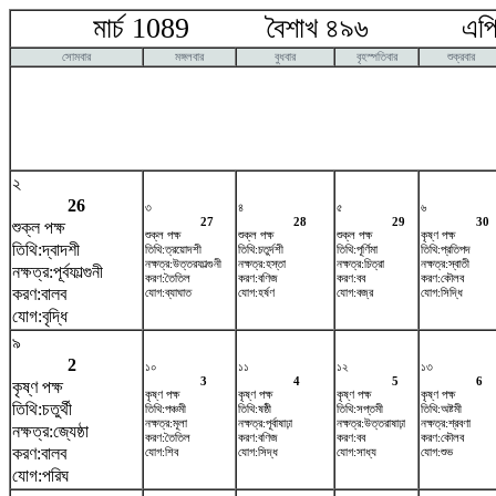
মার্চ 1089 বৈশাখ ৪৯৬ এপ্রি
সোমবার
মঙ্গলবার
বুধবার
বৃহস্পতিবার
শুক্রবার
২
26
৩
৪
৫
৬
27
28
29
30
শুক্ল পক্ষ
শুক্ল পক্ষ
শুক্ল পক্ষ
শুক্ল পক্ষ
কৃষ্ণ পক্ষ
তিথি:দ্বাদশী
তিথি:ত্রয়োদশী
তিথি:চতুর্দশী
তিথি:পূর্ণিমা
তিথি:প্রতিপদ
নক্ষত্র:উত্তরফাল্গুনী
নক্ষত্র:হস্তা
নক্ষত্র:চিত্রা
নক্ষত্র:স্বাতী
নক্ষত্র:পূর্বফাল্গুনী
করণ:তৈতিল
করণ:বণিজ
করণ:বব
করণ:কৌলব
করণ:বালব
যোগ:ব্যাঘাত
যোগ:হর্ষণ
যোগ:বজ্র
যোগ:সিদ্ধি
যোগ:বৃদ্ধি
৯
2
১০
১১
১২
১৩
3
4
5
6
কৃষ্ণ পক্ষ
কৃষ্ণ পক্ষ
কৃষ্ণ পক্ষ
কৃষ্ণ পক্ষ
কৃষ্ণ পক্ষ
তিথি:চতুর্থী
তিথি:পঞ্চমী
তিথি:ষষ্ঠী
তিথি:সপ্তমী
তিথি:অষ্টমী
নক্ষত্র:মূলা
নক্ষত্র:পূর্বাষাঢ়া
নক্ষত্র:উত্তরাষাঢ়া
নক্ষত্র:শ্রবণা
নক্ষত্র:জ্যেষ্ঠা
করণ:তৈতিল
করণ:বণিজ
করণ:বব
করণ:কৌলব
করণ:বালব
যোগ:শিব
যোগ:সিদ্ধ
যোগ:সাধ্য
যোগ:শুভ
যোগ:পরিঘ