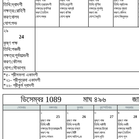
শুক্ল পক্ষ
শুক্ল পক্ষ
শুক্ল পক্ষ
কৃষ্ণ পক্ষ
তিথি:দ্বাদশী
তিথি:ত্রয়োদশী
তিথি:চতুর্দশী
তিথি:পূর্ণিমা
তিথি:প্রতিপদ
নক্ষত্র:মৃগশিরা
নক্ষত্র:আর্দ্রা
নক্ষত্র:পুনর্বসু
নক্ষত্র:পুষ্যা
নক্ষত্র:রোহিণী
করণ:তৈতিল
করণ:বণিজ
করণ:বব
করণ:কৌলব
করণ:বালব
যোগ:শুক্র
যোগ:ব্রহ্ম
যোগ:বৈধৃতি
যোগ:বিষ্কুম্ভ
যোগ:শুভ
২৯
24
কৃষ্ণ পক্ষ
তিথি:পঞ্চমী
নক্ষত্র:পূর্বফাল্গুনী
করণ:কৌলব
যোগ:সৌভাগ্য
*৫- শ্রীসফলা একাদশী
*২১- শ্রীপুত্রদা একাদশী
*২২- শ্রীকুর্ম দ্বাদশী
ডিসেম্বর 1089 মাঘ ৪৯৬ জানুয়
সোমবার
মঙ্গলবার
বুধবার
বৃহস্পতিবার
শুক্রবার
১
২
৩
৪
25
26
27
28
কৃষ্ণ পক্ষ
কৃষ্ণ পক্ষ
কৃষ্ণ পক্ষ
কৃষ্ণ পক্ষ
তিথি:ষষ্ঠী
তিথি:সপ্তমী
তিথি:অষ্টমী
তিথি:নবমী
নক্ষত্র:উত্তরফাল্গুনী
নক্ষত্র:হস্তা
নক্ষত্র:চিত্রা
নক্ষত্র:স্বাতী
করণ:গর
করণ:বিষ্টি
করণ:বালব
করণ:তৈতিল
যোগ:শোভন
যোগ:অতিগণ্ড
যোগ:ধৃতি
যোগ:শূল