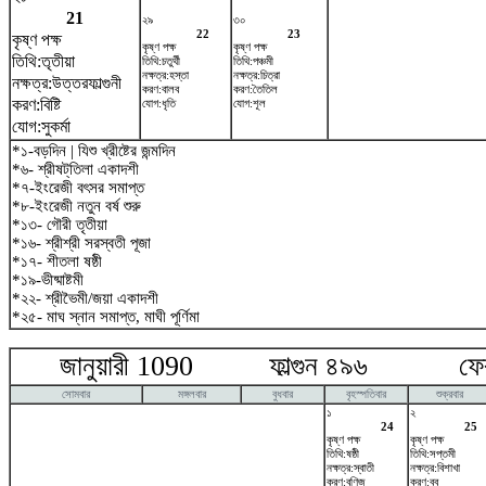
21
২৯
৩০
22
23
কৃষ্ণ পক্ষ
কৃষ্ণ পক্ষ
কৃষ্ণ পক্ষ
তিথি:তৃতীয়া
তিথি:চতুর্থী
তিথি:পঞ্চমী
নক্ষত্র:হস্তা
নক্ষত্র:চিত্রা
নক্ষত্র:উত্তরফাল্গুনী
করণ:বালব
করণ:তৈতিল
করণ:বিষ্টি
যোগ:ধৃতি
যোগ:শূল
যোগ:সুকর্মা
*১-বড়দিন | যিশু খ্রীষ্টের জন্মদিন
*৬- শ্রীষট্‌তিলা একাদশী
*৭-ইংরেজী বৎসর সমাপ্ত
*৮-ইংরেজী নতুন বর্ষ শুরু
*১৩- গৌরী তৃতীয়া
*১৬- শ্রীশ্রী সরস্বতী পূজা
*১৭- শীতলা ষষ্ঠী
*১৯-ভীষ্মাষ্টমী
*২২- শ্রীভৈমী/জয়া একাদশী
*২৫- মাঘ স্নান সমাপ্ত, মাঘী পূর্ণিমা
জানুয়ারী 1090 ফাল্গুন ৪৯৬ ফেব্র
সোমবার
মঙ্গলবার
বুধবার
বৃহস্পতিবার
শুক্রবার
১
২
24
25
কৃষ্ণ পক্ষ
কৃষ্ণ পক্ষ
তিথি:ষষ্ঠী
তিথি:সপ্তমী
নক্ষত্র:স্বাতী
নক্ষত্র:বিশাখা
করণ:বণিজ
করণ:বব