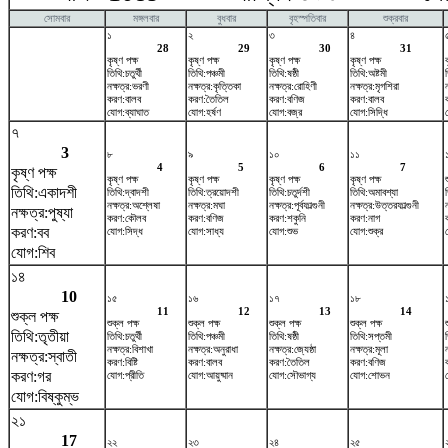
সোমবার
মঙ্গলবার
বুধবার
বৃহস্পতিবার
শুক্রবার
১
২
৩
৪
28
29
30
31
কৃষ্ণ পক্ষ
কৃষ্ণ পক্ষ
কৃষ্ণ পক্ষ
কৃষ্ণ পক্ষ
তিথি:চতুর্থী
তিথি:পঞ্চমী
তিথি:ষষ্ঠী
তিথি:অষ্টমী
নক্ষত্র:ভরণী
নক্ষত্র:কৃত্তিকা
নক্ষত্র:রোহিণী
নক্ষত্র:মৃগশিরা
ন
করণ:বালব
করণ:তৈতিল
করণ:বণিজ
করণ:বালব
যোগ:ব্যাঘাত
যোগ:হর্ষণ
যোগ:বজ্র
যোগ:সিদ্ধি
৭
3
৮
৯
১০
১১
4
5
6
7
কৃষ্ণ পক্ষ
কৃষ্ণ পক্ষ
কৃষ্ণ পক্ষ
কৃষ্ণ পক্ষ
কৃষ্ণ পক্ষ
তিথি:একাদশী
তিথি:দ্বাদশী
তিথি:ত্রয়োদশী
তিথি:চতুর্দশী
তিথি:অমাবশ্যা
নক্ষত্র:অশ্লেষা
নক্ষত্র:মঘা
নক্ষত্র:পূর্বফাল্গুনী
নক্ষত্র:উত্তরফাল্গুনী
নক্ষত্র:পুষ্যা
করণ:কৌলব
করণ:বণিজ
করণ:শকুনি
করণ:নাগ
করণ:বব
যোগ:সিদ্ধ
যোগ:সাধ্য
যোগ:শুভ
যোগ:শুক্র
যোগ:শিব
১৪
10
১৫
১৬
১৭
১৮
11
12
13
14
শুক্ল পক্ষ
শুক্ল পক্ষ
শুক্ল পক্ষ
শুক্ল পক্ষ
শুক্ল পক্ষ
তিথি:তৃতীয়া
তিথি:চতুর্থী
তিথি:পঞ্চমী
তিথি:ষষ্ঠী
তিথি:সপ্তমী
নক্ষত্র:বিশাখা
নক্ষত্র:অনুরাধা
নক্ষত্র:জ্যেষ্ঠা
নক্ষত্র:মূলা
ন
নক্ষত্র:স্বাতী
করণ:বিষ্টি
করণ:বালব
করণ:তৈতিল
করণ:বণিজ
করণ:গর
যোগ:প্রীতি
যোগ:আয়ুষ্মান
যোগ:সৌভাগ্য
যোগ:শোভন
যোগ:বিষ্কুম্ভ
২১
17
২২
২৩
২৪
২৫