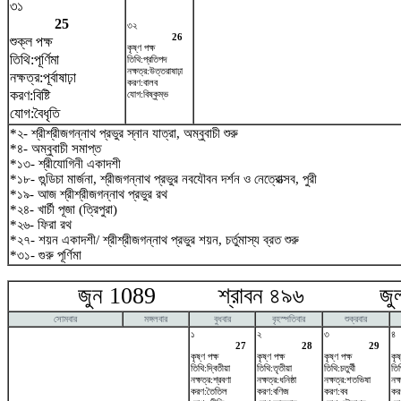
৩১
25
৩২
26
শুক্ল পক্ষ
কৃষ্ণ পক্ষ
তিথি:পূর্ণিমা
তিথি:প্রতিপদ
নক্ষত্র:উত্তরাষাঢ়া
নক্ষত্র:পূর্বাষাঢ়া
করণ:বালব
করণ:বিষ্টি
যোগ:বিষ্কুম্ভ
যোগ:বৈধৃতি
*২- শ্রীশ্রীজগন্নাথ প্রভুর স্নান যাত্রা, অম্বুবাচী শুরু
*৪- অম্বুবাচী সমাপ্ত
*১৩- শ্রীযোগিনী একাদশী
*১৮- গুন্ডিচা মার্জনা, শ্রীজগন্নাথ প্রভুর নবযৌবন দর্শন ও নেত্রোত্সব, পুরী
*১৯- আজ শ্রীশ্রীজগন্নাথ প্রভুর রথ
*২৪- খার্চী পূজা (ত্রিপুরা)
*২৬- ফিরা রথ
*২৭- শয়ন একাদশী/ শ্রীশ্রীজগন্নাথ প্রভুর শয়ন, চর্তুমাস্য ব্রত শুরু
*৩১- গুরু পূর্ণিমা
জুন 1089 শ্রাবন ৪৯৬ জুলা
সোমবার
মঙ্গলবার
বুধবার
বৃহস্পতিবার
শুক্রবার
১
২
৩
৪
27
28
29
কৃষ্ণ পক্ষ
কৃষ্ণ পক্ষ
কৃষ্ণ পক্ষ
কৃষ
তিথি:দ্বিতীয়া
তিথি:তৃতীয়া
তিথি:চতুর্থী
তিথ
নক্ষত্র:শ্রবণা
নক্ষত্র:ধনিষ্ঠা
নক্ষত্র:শতভিষ‌া
নক্
করণ:তৈতিল
করণ:বণিজ
করণ:বব
কর