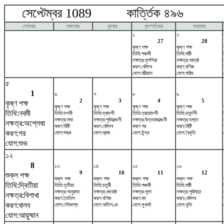
সেপ্টেম্বর 1089 কার্ত্তিক ৪৯৬ অক
সোমবার
মঙ্গলবার
বুধবার
বৃহস্পতিবার
শুক্রবার
১
২
27
28
কৃষ্ণ পক্ষ
কৃষ্ণ পক্ষ
তিথি:পঞ্চমী
তিথি:ষষ্ঠী
নক্ষত্র:মৃগশিরা
নক্ষত্র:আর্দ্রা
করণ:কৌলব
করণ:বণিজ
যোগ:বরীয়ান
যোগ:পরিঘ
৫
1
৬
৭
৮
৯
2
3
4
5
কৃষ্ণ পক্ষ
কৃষ্ণ পক্ষ
কৃষ্ণ পক্ষ
কৃষ্ণ পক্ষ
কৃষ্ণ পক্ষ
তিথি:নবমী
তিথি:দশমী
তিথি:দ্বাদশী
তিথি:ত্রয়োদশী
তিথি:চতুর্দশী
নক্ষত্র:মঘা
নক্ষত্র:পূর্বফাল্গুনী
নক্ষত্র:উত্তরফাল্গুনী
নক্ষত্র:হস্তা
নক্ষত্র:অশ্লেষা
করণ:বিষ্টি
করণ:কৌলব
করণ:গর
করণ:বিষ্টি
করণ:গর
যোগ:শুক্র
যোগ:ব্রহ্ম
যোগ:ইন্দ্র
যোগ:বৈধৃতি
যোগ:শুভ
১২
8
১৩
১৪
১৫
১৬
9
10
11
12
শুক্ল পক্ষ
শুক্ল পক্ষ
শুক্ল পক্ষ
শুক্ল পক্ষ
শুক্ল পক্ষ
তিথি:দ্বিতীয়া
তিথি:তৃতীয়া
তিথি:চতুর্থী
তিথি:পঞ্চমী
তিথি:ষষ্ঠী
নক্ষত্র:অনুরাধা
নক্ষত্র:জ্যেষ্ঠা
নক্ষত্র:মূলা
নক্ষত্র:পূর্বাষাঢ়া
নক্ষত্র:বিশাখা
করণ:তৈতিল
করণ:বণিজ
করণ:বব
করণ:কৌলব
করণ:বালব
যোগ:সৌভাগ্য
যোগ:অতিগণ্ড
যোগ:সুকর্মা
যোগ:ধৃতি
যোগ:আয়ুষ্মান