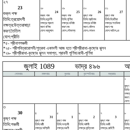
২৭
23
২৮
২৯
৩০
৩১
24
25
26
27
শুক্ল পক্ষ
শুক্ল পক্ষ
শুক্ল পক্ষ
কৃষ্ণ পক্ষ
কৃষ্ণ পক্ষ
তিথি:ত্রয়োদশী
তিথি:চতুর্দশী
তিথি:পূর্ণিমা
তিথি:প্রতিপদ
তিথি:দ্বিতীয়া
নক্ষত্র:শ্রবণা
নক্ষত্র:ধনিষ্ঠা
নক্ষত্র:ধনিষ্ঠা
নক্ষত্র:শতভিষ‌া
নক্ষত্র:উত্তরাষাঢ়া
করণ:বণিজ
করণ:বব
করণ:কৌলব
করণ:গর
করণ:তৈতিল
যোগ:আয়ুষ্মান
যোগ:সৌভাগ্য
যোগ:শোভন
যোগ:অতিগণ্ড
যোগ:প্রীতি
*৫- শ্রীনাগপঞ্চমী
*২৫- শ্রীপবিত্রারোপনী/পুত্রদা একাদশী আজ হতে শ্রীশ্রীরাধা-কৃষ্ণের ঝুলন
*২৯- শ্রীশ্রীরাধা-কৃষ্ণের ঝুলন সমাপ্ত, শ্রাবনী পূর্ণিমা/রাখী-পূর্ণিমা
জুলাই 1089 ভাদ্র ৪৯৬ আগষ্
সোমবার
মঙ্গলবার
বুধবার
বৃহস্পতিবার
শুক্রবার
১
কৃষ্ণ 
তিথি:
নক্ষত্
করণ:
যোগ:স
৩
30
৪
৫
৬
৭
৮
31
1
2
3
কৃষ্ণ পক্ষ
কৃষ্ণ পক্ষ
কৃষ্ণ পক্ষ
কৃষ্ণ পক্ষ
কৃষ্ণ পক্ষ
কৃষ্ণ 
তিথি:পঞ্চমী
তিথি:ষষ্ঠী
তিথি:সপ্তমী
তিথি:অষ্টমী
তিথি:নবমী
তিথি
নক্ষত্র:অশ্বিনী
নক্ষত্র:ভরণী
নক্ষত্র:কৃত্তিকা
নক্ষত্র:রোহিণী
নক্ষত