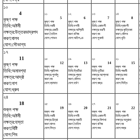
১০
4
১১
১২
১৩
১৪
5
6
7
8
কৃষ্ণ পক্ষ
কৃষ্ণ পক্ষ
কৃষ্ণ পক্ষ
কৃষ্ণ পক্ষ
কৃষ্ণ পক্ষ
তিথি:অষ্টমী
তিথি:নবমী
তিথি:দশমী
তিথি:একাদশী
তিথি:দ্বাদশী
নক্ষত্র:রেবতী
নক্ষত্র:অশ্বিনী
নক্ষত্র:ভরণী
নক্ষত্র:কৃত্তিকা
নক্ষত্র:উত্তরভাদ্রপদ
করণ:তৈতিল
করণ:বণিজ
করণ:বব
করণ:কৌলব
করণ:বালব
যোগ:শোভন
যোগ:অতিগণ্ড
যোগ:সুকর্মা
যোগ:ধৃতি
যোগ:সৌভাগ্য
১৭
11
১৮
১৯
২০
২১
12
13
14
15
কৃষ্ণ পক্ষ
শুক্ল পক্ষ
শুক্ল পক্ষ
শুক্ল পক্ষ
শুক্ল পক্ষ
তিথি:অমাবশ্যা
তিথি:প্রতিপদ
তিথি:দ্বিতীয়া
তিথি:তৃতীয়া
তিথি:পঞ্চমী
নক্ষত্র:পুনর্বসু
নক্ষত্র:পুষ্যা
নক্ষত্র:অশ্লেষা
নক্ষত্র:মঘা
নক্ষত্র:আর্দ্রা
করণ:বব
করণ:কৌলব
করণ:গর
করণ:বব
করণ:নাগ
যোগ:ব্যাঘাত
যোগ:হর্ষণ
যোগ:বজ্র
যোগ:সিদ্ধি
যোগ:ধ্রুব
২৪
18
২৫
২৬
২৭
২৮
19
20
21
22
শুক্ল পক্ষ
শুক্ল পক্ষ
শুক্ল পক্ষ
শুক্ল পক্ষ
শুক্ল পক্ষ
তিথি:অষ্টমী
তিথি:নবমী
তিথি:দশমী
তিথি:একাদশী
তিথি:দ্বাদশী
নক্ষত্র:চিত্রা
নক্ষত্র:স্বাতী
নক্ষত্র:বিশাখা
নক্ষত্র:অনুরাধা
নক্ষত্র:হস্তা
করণ:বালব
করণ:তৈতিল
করণ:বণিজ
করণ:বব
করণ:বিষ্টি
যোগ:সিদ্ধ
যোগ:সাধ্য
যোগ:শুভ
যোগ:শুক্র
যোগ:শিব