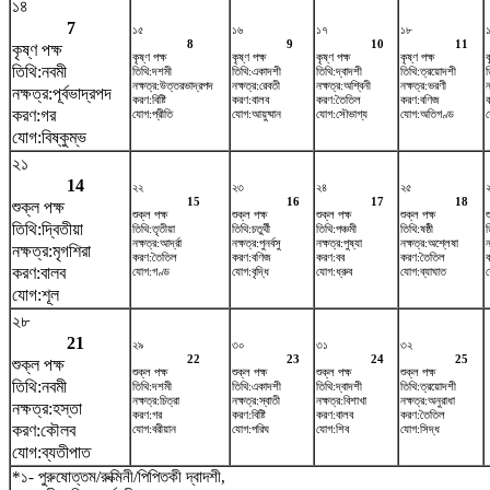
১৪
7
১৫
১৬
১৭
১৮
8
9
10
11
কৃষ্ণ পক্ষ
কৃষ্ণ পক্ষ
কৃষ্ণ পক্ষ
কৃষ্ণ পক্ষ
কৃষ্ণ পক্ষ
ক
তিথি:নবমী
তিথি:দশমী
তিথি:একাদশী
তিথি:দ্বাদশী
তিথি:ত্রয়োদশী
ত
নক্ষত্র:উত্তরভাদ্রপদ
নক্ষত্র:রেবতী
নক্ষত্র:অশ্বিনী
নক্ষত্র:ভরণী
ন
নক্ষত্র:পূর্বভাদ্রপদ
করণ:বিষ্টি
করণ:বালব
করণ:তৈতিল
করণ:বণিজ
করণ:গর
যোগ:প্রীতি
যোগ:আয়ুষ্মান
যোগ:সৌভাগ্য
যোগ:অতিগণ্ড
য
যোগ:বিষ্কুম্ভ
২১
14
২২
২৩
২৪
২৫
15
16
17
18
শুক্ল পক্ষ
শুক্ল পক্ষ
শুক্ল পক্ষ
শুক্ল পক্ষ
শুক্ল পক্ষ
শ
তিথি:দ্বিতীয়া
তিথি:তৃতীয়া
তিথি:চতুর্থী
তিথি:পঞ্চমী
তিথি:ষষ্ঠী
ত
নক্ষত্র:আর্দ্রা
নক্ষত্র:পুনর্বসু
নক্ষত্র:পুষ্যা
নক্ষত্র:অশ্লেষা
ন
নক্ষত্র:মৃগশিরা
করণ:তৈতিল
করণ:বণিজ
করণ:বব
করণ:তৈতিল
করণ:বালব
যোগ:গণ্ড
যোগ:বৃদ্ধি
যোগ:ধ্রুব
যোগ:ব্যাঘাত
যোগ:শূল
২৮
21
২৯
৩০
৩১
৩২
22
23
24
25
শুক্ল পক্ষ
শুক্ল পক্ষ
শুক্ল পক্ষ
শুক্ল পক্ষ
শুক্ল পক্ষ
তিথি:নবমী
তিথি:দশমী
তিথি:একাদশী
তিথি:দ্বাদশী
তিথি:ত্রয়োদশী
নক্ষত্র:চিত্রা
নক্ষত্র:স্বাতী
নক্ষত্র:বিশাখা
নক্ষত্র:অনুরাধা
নক্ষত্র:হস্তা
করণ:গর
করণ:বিষ্টি
করণ:বালব
করণ:তৈতিল
করণ:কৌলব
যোগ:বরীয়ান
যোগ:পরিঘ
যোগ:শিব
যোগ:সিদ্ধ
যোগ:ব্যতীপাত
*১- পুরুষোত্তম/রুক্মিনী/পিপিতকী দ্বাদশী,