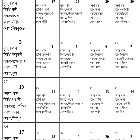
27
28
29
30
কৃষ্ণ পক্ষ
কৃষ্ণ পক্ষ
কৃষ্ণ পক্ষ
কৃষ্ণ পক্ষ
কৃষ্ণ পক্ষ
তিথি:ষষ্ঠী
তিথি:সপ্তমী
তিথি:অষ্টমী
তিথি:নবমী
তিথি:একাদশী
নক্ষত্র:পূর্বফাল্গুনী
নক্ষত্র:উত্তরফাল্গুনী
নক্ষত্র:হস্তা
নক্ষত্র:চিত্রা
নক্ষত্র:মঘা
করণ:বব
করণ:কৌলব
করণ:গর
করণ:বব
করণ:বণিজ
যোগ:প্রীতি
যোগ:সৌভাগ্য
যোগ:শোভন
যোগ:অতিগণ্ড
যোগ:বিষ্কুম্ভ
৮
3
৯
১০
১১
১২
4
5
6
7
কৃষ্ণ পক্ষ
কৃষ্ণ পক্ষ
শুক্ল পক্ষ
শুক্ল পক্ষ
শুক্ল পক্ষ
তিথি:চতুর্দশী
তিথি:অমাবশ্যা
তিথি:প্রতিপদ
তিথি:দ্বিতীয়া
তিথি:দ্বিতীয়া
নক্ষত্র:জ্যেষ্ঠা
নক্ষত্র:মূলা
নক্ষত্র:পূর্বাষাঢ়া
নক্ষত্র:উত্তরাষাঢ়া
নক্ষত্র:অনুরাধা
করণ:চতুষ্পাদ
করণ:কিন্তুগ্ন
করণ:বালব
করণ:কৌলব
করণ:বিষ্টি
যোগ:গণ্ড
যোগ:বৃদ্ধি
যোগ:ধ্রুব
যোগ:ব্যাঘাত
যোগ:শূল
১৫
10
১৬
১৭
১৮
১৯
11
12
13
14
শুক্ল পক্ষ
শুক্ল পক্ষ
শুক্ল পক্ষ
শুক্ল পক্ষ
শুক্ল পক্ষ
তিথি:পঞ্চমী
তিথি:ষষ্ঠী
তিথি:সপ্তমী
তিথি:অষ্টমী
তিথি:নবমী
নক্ষত্র:পূর্বভাদ্রপদ
নক্ষত্র:উত্তরভাদ্রপদ
নক্ষত্র:রেবতী
নক্ষত্র:অশ্বিনী
নক্ষত্র:শতভিষ‌া
করণ:তৈতিল
করণ:বণিজ
করণ:বব
করণ:কৌলব
করণ:বালব
যোগ:ব্যতীপাত
যোগ:বরীয়ান
যোগ:পরিঘ
যোগ:শিব
যোগ:সিদ্ধি
২২
17
২৩
২৪
২৫
২৬
18
19
20
21
শুক্ল পক্ষ