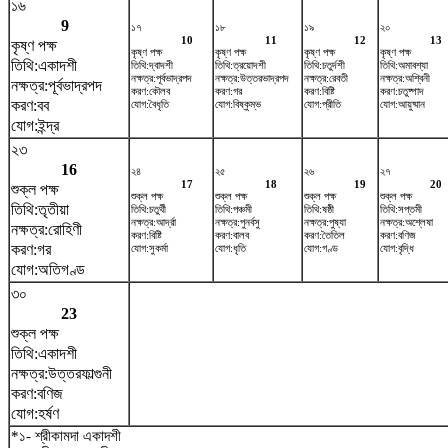
১৬
9
১৭
১৮
১৯
২০
10
11
12
13
কৃষ্ণ পক্ষ
কৃষ্ণ পক্ষ
কৃষ্ণ পক্ষ
কৃষ্ণ পক্ষ
কৃষ্ণ পক্ষ
তিথি:একাদশী
তিথি:দ্বাদশী
তিথি:ত্রয়োদশী
তিথি:চতুর্দশী
তিথি:অমাবশ্যা
নক্ষত্র:পূর্বভাদ্রপদ
নক্ষত্র:উত্তরভাদ্রপদ
নক্ষত্র:রেবতী
নক্ষত্র:অশ্বিনী
নক্ষত্র:পূর্বভাদ্রপদ
করণ:কৌলব
করণ:গর
করণ:বিষ্টি
করণ:চতুষ্পাদ
করণ:বব
যোগ:বৈধৃতি
যোগ:বিষ্কুম্ভ
যোগ:প্রীতি
যোগ:আয়ুষ্মান
যোগ:ইন্দ্র
২৩
16
২৪
২৫
২৬
২৭
17
18
19
20
শুক্ল পক্ষ
শুক্ল পক্ষ
শুক্ল পক্ষ
শুক্ল পক্ষ
শুক্ল পক্ষ
তিথি:তৃতীয়া
তিথি:চতুর্থী
তিথি:পঞ্চমী
তিথি:ষষ্ঠী
তিথি:সপ্তমী
নক্ষত্র:আর্দ্রা
নক্ষত্র:পুনর্বসু
নক্ষত্র:পুষ্যা
নক্ষত্র:অশ্লেষা
নক্ষত্র:রোহিণী
করণ:বিষ্টি
করণ:বালব
করণ:তৈতিল
করণ:বণিজ
করণ:গর
যোগ:সুকর্মা
যোগ:ধৃতি
যোগ:গণ্ড
যোগ:বৃদ্ধি
যোগ:অতিগণ্ড
৩০
23
শুক্ল পক্ষ
তিথি:একাদশী
নক্ষত্র:উত্তরফাল্গুনী
করণ:বণিজ
যোগ:হর্ষণ
*১- শ্রীকামদা একাদশী