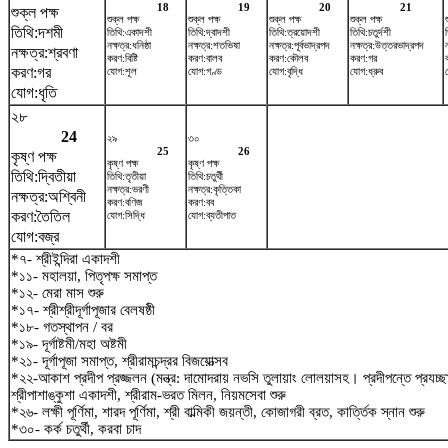
18
19
20
21
শুক্ল পক্ষ
শুক্ল পক্ষ
শুক্ল পক্ষ
শুক্ল পক্ষ
শুক্ল পক্ষ
তিথি:দশমী
তিথি:একাদশী
তিথি:দ্বাদশী
তিথি:ত্রয়োদশী
তিথি:চতুর্দশী
ত
নক্ষত্র:ধনিষ্ঠা
নক্ষত্র:শতভিষ‌া
নক্ষত্র:পূর্বভাদ্রপদ
নক্ষত্র:উত্তরভাদ্রপদ
নক্ষত্র:শ্রবণা
করণ:বিষ্টি
করণ:বালব
করণ:কৌলব
করণ:গর
করণ:গর
যোগ:শূল
যোগ:গণ্ড
যোগ:বৃদ্ধি
যোগ:ধ্রুব
যোগ:ধৃতি
২৮
24
২৯
৩০
25
26
কৃষ্ণ পক্ষ
কৃষ্ণ পক্ষ
কৃষ্ণ পক্ষ
তিথি:দ্বিতীয়া
তিথি:তৃতীয়া
তিথি:চতুর্থী
নক্ষত্র:ভরণী
নক্ষত্র:কৃত্তিকা
নক্ষত্র:অশ্বিনী
করণ:বণিজ
করণ:বব
করণ:তৈতিল
যোগ:সিদ্ধি
যোগ:ব্যতীপাত
যোগ:বজ্র
*৭- শ্রীইন্দিরা একাদশী
*১১- মহালয়া, পিতৃপক্ষ সমাপ্ত
*১২- মেরা মাস শুরু
*১৭- শ্রীশ্রীদূর্গাপূজার বেলষষ্ঠী
*১৮- গতস্থাপন / বর
*১৯- দূর্গাষ্টমী/মহা অষ্টমী
*২১- দূর্গাপূজা সমাপ্ত, শ্রীরামচন্দ্রর বিজয়োত্সব
*২২-আকাশ প্রদীপ প্রজ্জলন (মন্ত্র: দামোদরায় নভসি তুলায়াং লোলয়াসহ। প্রদীপন্তে প্রযচ
শ্রীপাশাঙ্কুশা একাদশী, শ্রীরাম-ভরত মিলন, নিয়মসেবা শুরু
*২৬- লক্ষী পূর্ণিমা, শারদ পূর্ণিমা, শ্রী বাল্মিকী জয়ন্তী, কোজাগরী ব্রত, কার্ত্তিক স্নান শুরু
*৩০- কর্ক চতুর্থী, করবা চাদ