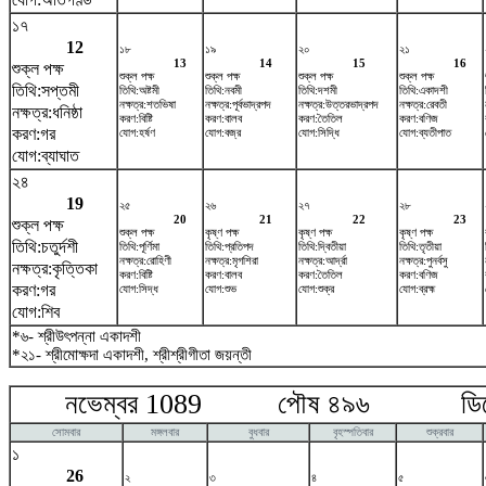
১৭
12
১৮
১৯
২০
২১
13
14
15
16
শুক্ল পক্ষ
শুক্ল পক্ষ
শুক্ল পক্ষ
শুক্ল পক্ষ
শুক্ল পক্ষ
তিথি:সপ্তমী
তিথি:অষ্টমী
তিথি:নবমী
তিথি:দশমী
তিথি:একাদশী
নক্ষত্র:শতভিষ‌া
নক্ষত্র:পূর্বভাদ্রপদ
নক্ষত্র:উত্তরভাদ্রপদ
নক্ষত্র:রেবতী
নক্ষত্র:ধনিষ্ঠা
করণ:বিষ্টি
করণ:বালব
করণ:তৈতিল
করণ:বণিজ
করণ:গর
যোগ:হর্ষণ
যোগ:বজ্র
যোগ:সিদ্ধি
যোগ:ব্যতীপাত
যোগ:ব্যাঘাত
২৪
19
২৫
২৬
২৭
২৮
20
21
22
23
শুক্ল পক্ষ
শুক্ল পক্ষ
কৃষ্ণ পক্ষ
কৃষ্ণ পক্ষ
কৃষ্ণ পক্ষ
তিথি:চতুর্দশী
তিথি:পূর্ণিমা
তিথি:প্রতিপদ
তিথি:দ্বিতীয়া
তিথি:তৃতীয়া
নক্ষত্র:রোহিণী
নক্ষত্র:মৃগশিরা
নক্ষত্র:আর্দ্রা
নক্ষত্র:পুনর্বসু
নক্ষত্র:কৃত্তিকা
করণ:বিষ্টি
করণ:বালব
করণ:তৈতিল
করণ:বণিজ
করণ:গর
যোগ:সিদ্ধ
যোগ:শুভ
যোগ:শুক্র
যোগ:ব্রহ্ম
যোগ:শিব
*৬- শ্রীউৎপন্না একাদশী
*২১- শ্রীমোক্ষদা একাদশী, শ্রীশ্রীগীতা জয়ন্তী
নভেম্বর 1089 পৌষ ৪৯৬ ডিসেম
সোমবার
মঙ্গলবার
বুধবার
বৃহস্পতিবার
শুক্রবার
১
26
২
৩
৪
৫