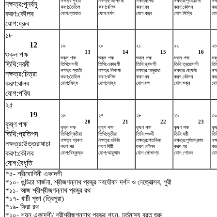
নক্ষত্র:পুষ্যা
নক্ষত্র:অশ্লেষা
নক্ষত্র:মঘা
নক্ষত্র:পূর্বফাল্গুনী
নক্
নক্ষত্র:পুনর্বসু
করণ:তৈতিল
করণ:বণিজ
করণ:বব
করণ:কৌলব
কর
করণ:কৌলব
যোগ:ব্যাঘাত
যোগ:হর্ষণ
যোগ:বজ্র
যোগ:সিদ্ধি
যো
যোগ:ধ্রুব
১৮
12
১৯
২০
২১
২২
২৩
13
14
15
16
শুক্ল পক্ষ
শুক্ল পক্ষ
শুক্ল পক্ষ
শুক্ল পক্ষ
শুক্ল পক্ষ
শুক
তিথি:নবমী
তিথি:দশমী
তিথি:একাদশী
তিথি:দ্বাদশী
তিথি:ত্রয়োদশী
তিথ
নক্ষত্র:স্বাতী
নক্ষত্র:বিশাখা
নক্ষত্র:অনুরাধা
নক্ষত্র:জ্যেষ্ঠা
নক্
নক্ষত্র:চিত্রা
করণ:তৈতিল
করণ:বণিজ
করণ:বব
করণ:কৌলব
কর
করণ:বালব
যোগ:সিদ্ধ
যোগ:সাধ্য
যোগ:শুভ
যোগ:শুক্র
যোগ
যোগ:পরিঘ
২৫
19
২৬
২৭
২৮
২৯
৩
20
21
22
23
কৃষ্ণ পক্ষ
কৃষ্ণ পক্ষ
কৃষ্ণ পক্ষ
কৃষ্ণ পক্ষ
কৃষ্ণ পক্ষ
কৃষ
তিথি:প্রতিপদ
তিথি:দ্বিতীয়া
তিথি:তৃতীয়া
তিথি:পঞ্চমী
তিথি:ষষ্ঠী
তি
নক্ষত্র:শ্রবণা
নক্ষত্র:ধনিষ্ঠা
নক্ষত্র:শতভিষ‌া
নক্ষত্র:পূর্বভাদ্রপদ
নক
নক্ষত্র:উত্তরাষাঢ়া
করণ:গর
করণ:বিষ্টি
করণ:কৌলব
করণ:গর
করণ
করণ:কৌলব
যোগ:বিষ্কুম্ভ
যোগ:আয়ুষ্মান
যোগ:সৌভাগ্য
যোগ:শোভন
যো
যোগ:বৈধৃতি
*৫- শ্রীযোগিনী একাদশী
*১০- গুন্ডিচা মার্জনা, শ্রীজগন্নাথ প্রভুর নবযৌবন দর্শন ও নেত্রোত্সব, পুরী
*১১- আজ শ্রীশ্রীজগন্নাথ প্রভুর রথ
*১৭- খার্চী পূজা (ত্রিপুরা)
*১৯- ফিরা রথ
*২০- শয়ন একাদশী/ শ্রীশ্রীজগন্নাথ প্রভুর শয়ন, চর্তুমাস্য ব্রত শুরু