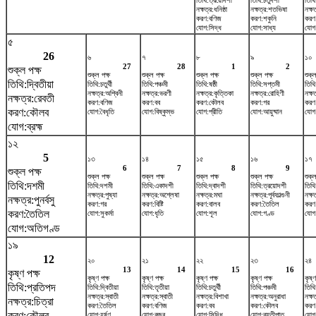
তিথি:ত্রয়োদশী
তিথি:চতুর্দশী
তিথি
নক্ষত্র:ধনিষ্ঠা
নক্ষত্র:শতভিষ‌া
নক্ষত
করণ:বণিজ
করণ:শকুনি
করণ
যোগ:সিদ্ধ
যোগ:সাধ্য
যোগ
৫
26
৬
৭
৮
৯
১০
27
28
1
2
শুক্ল পক্ষ
শুক্ল পক্ষ
শুক্ল পক্ষ
শুক্ল পক্ষ
শুক্ল পক্ষ
শুক্ল
তিথি:দ্বিতীয়া
তিথি:চতুর্থী
তিথি:পঞ্চমী
তিথি:ষষ্ঠী
তিথি:সপ্তমী
তিথি
নক্ষত্র:অশ্বিনী
নক্ষত্র:ভরণী
নক্ষত্র:কৃত্তিকা
নক্ষত্র:রোহিণী
নক্ষ
নক্ষত্র:রেবতী
করণ:বণিজ
করণ:বব
করণ:কৌলব
করণ:গর
করণ:ব
করণ:কৌলব
যোগ:বৈধৃতি
যোগ:বিষ্কুম্ভ
যোগ:প্রীতি
যোগ:আয়ুষ্মান
যোগ
যোগ:ব্রহ্ম
১২
5
১৩
১৪
১৫
১৬
১৭
6
7
8
9
শুক্ল পক্ষ
শুক্ল পক্ষ
শুক্ল পক্ষ
শুক্ল পক্ষ
শুক্ল পক্ষ
শুক্ল
তিথি:দশমী
তিথি:দশমী
তিথি:একাদশী
তিথি:দ্বাদশী
তিথি:ত্রয়োদশী
তিথি:
নক্ষত্র:পুষ্যা
নক্ষত্র:অশ্লেষা
নক্ষত্র:মঘা
নক্ষত্র:পূর্বফাল্গুনী
নক্ষ
নক্ষত্র:পুনর্বসু
করণ:গর
করণ:বিষ্টি
করণ:বালব
করণ:তৈতিল
করণ
করণ:তৈতিল
যোগ:সুকর্মা
যোগ:ধৃতি
যোগ:শূল
যোগ:গণ্ড
যোগ:
যোগ:অতিগণ্ড
১৯
12
২০
২১
২২
২৩
২৪
13
14
15
16
কৃষ্ণ পক্ষ
কৃষ্ণ পক্ষ
কৃষ্ণ পক্ষ
কৃষ্ণ পক্ষ
কৃষ্ণ পক্ষ
কৃষ্ণ
তিথি:প্রতিপদ
তিথি:দ্বিতীয়া
তিথি:তৃতীয়া
তিথি:চতুর্থী
তিথি:পঞ্চমী
তিথি:
নক্ষত্র:স্বাতী
নক্ষত্র:স্বাতী
নক্ষত্র:বিশাখা
নক্ষত্র:অনুরাধা
নক্ষত
নক্ষত্র:চিত্রা
করণ:তৈতিল
করণ:বণিজ
করণ:বব
করণ:কৌলব
করণ
করণ:কৌলব
যোগ:হর্ষণ
যোগ:বজ্র
যোগ:সিদ্ধি
যোগ:ব্যতীপাত
যোগ: