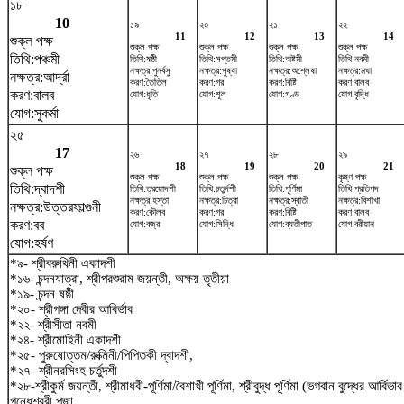
১৮
10
১৯
২০
২১
২২
11
12
13
14
শুক্ল পক্ষ
শুক্ল পক্ষ
শুক্ল পক্ষ
শুক্ল পক্ষ
শুক্ল পক্ষ
তিথি:পঞ্চমী
তিথি:ষষ্ঠী
তিথি:সপ্তমী
তিথি:অষ্টমী
তিথি:নবমী
নক্ষত্র:পুনর্বসু
নক্ষত্র:পুষ্যা
নক্ষত্র:অশ্লেষা
নক্ষত্র:মঘা
নক্ষত্র:আর্দ্রা
করণ:তৈতিল
করণ:গর
করণ:বিষ্টি
করণ:বালব
করণ:বালব
যোগ:ধৃতি
যোগ:শূল
যোগ:গণ্ড
যোগ:বৃদ্ধি
যোগ:সুকর্মা
২৫
17
২৬
২৭
২৮
২৯
18
19
20
21
শুক্ল পক্ষ
শুক্ল পক্ষ
শুক্ল পক্ষ
শুক্ল পক্ষ
কৃষ্ণ পক্ষ
তিথি:দ্বাদশী
তিথি:ত্রয়োদশী
তিথি:চতুর্দশী
তিথি:পূর্ণিমা
তিথি:প্রতিপদ
নক্ষত্র:হস্তা
নক্ষত্র:চিত্রা
নক্ষত্র:স্বাতী
নক্ষত্র:বিশাখা
নক্ষত্র:উত্তরফাল্গুনী
করণ:কৌলব
করণ:গর
করণ:বিষ্টি
করণ:বালব
করণ:বব
যোগ:বজ্র
যোগ:সিদ্ধি
যোগ:ব্যতীপাত
যোগ:বরীয়ান
যোগ:হর্ষণ
*৯- শ্রীবরুথিনী একাদশী
*১৬- চন্দনযাত্রা, শ্রীপরশুরাম জয়ন্তী, অক্ষয় তৃতীয়া
*১৯- চন্দন ষষ্ঠী
*২০- শ্রীগঙ্গা দেবীর আবির্ভাব
*২২- শ্রীসীতা নবমী
*২৪- শ্রীমোহিনী একাদশী
*২৫- পুরুষোত্তম/রুক্মিনী/পিপিতকী দ্বাদশী,
*২৭- শ্রীনরসিংহ চর্তুদশী
*২৮-শ্রীকুর্ম জয়ন্তী, শ্রীমাধবী-পূর্ণিমা/বৈশাখী পূর্ণিমা, শ্রীবুদ্ধ পূর্ণিমা (ভগবান বুদ্ধের আর্বি
গন্ধেশ্বরী পূজা