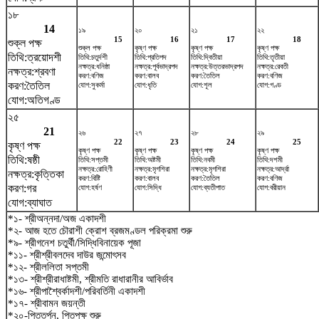
১৮
14
১৯
২০
২১
২২
15
16
17
18
শুক্ল পক্ষ
শুক্ল পক্ষ
কৃষ্ণ পক্ষ
কৃষ্ণ পক্ষ
কৃষ্ণ পক্ষ
তিথি:ত্রয়োদশী
তিথি:চতুর্দশী
তিথি:প্রতিপদ
তিথি:দ্বিতীয়া
তিথি:তৃতীয়া
নক্ষত্র:ধনিষ্ঠা
নক্ষত্র:পূর্বভাদ্রপদ
নক্ষত্র:উত্তরভাদ্রপদ
নক্ষত্র:রেবতী
নক্ষত্র:শ্রবণা
করণ:বণিজ
করণ:বালব
করণ:তৈতিল
করণ:বণিজ
করণ:তৈতিল
যোগ:সুকর্মা
যোগ:ধৃতি
যোগ:শূল
যোগ:গণ্ড
যোগ:অতিগণ্ড
২৫
21
২৬
২৭
২৮
২৯
22
23
24
25
কৃষ্ণ পক্ষ
কৃষ্ণ পক্ষ
কৃষ্ণ পক্ষ
কৃষ্ণ পক্ষ
কৃষ্ণ পক্ষ
তিথি:ষষ্ঠী
তিথি:সপ্তমী
তিথি:অষ্টমী
তিথি:নবমী
তিথি:দশমী
নক্ষত্র:রোহিণী
নক্ষত্র:মৃগশিরা
নক্ষত্র:মৃগশিরা
নক্ষত্র:আর্দ্রা
নক্ষত্র:কৃত্তিকা
করণ:বিষ্টি
করণ:বালব
করণ:তৈতিল
করণ:বণিজ
করণ:গর
যোগ:হর্ষণ
যোগ:সিদ্ধি
যোগ:ব্যতীপাত
যোগ:বরীয়ান
যোগ:ব্যাঘাত
*১- শ্রীঅন্নদা/অজ একাদশী
*২- আজ হতে চৌরাশী ক্রোশ ব্রজমণ্ডল পরিক্রমা শুরু
*৯- শ্রীগনেশ চতুর্থী/সিদ্ধিবিনায়েক পূজা
*১১- শ্রীশ্রীবলদেব দাউর জন্মোৎসব
*১২- শ্রীললিতা সপ্তমী
*১৩- শ্রীশ্রীরাধাষ্টমী, শ্রীমতি রাধারানীর আবির্ভাব
*১৬- শ্রীপাশ্বৈর্কাদশী/পরিবর্তিনী একাদশী
*১৭- শ্রীবামন জয়ন্তী
*২০-পিতৃতর্পন, পিতৃপক্ষ শুরু