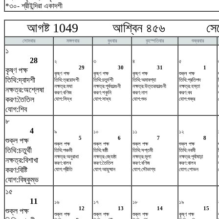
*৩০- শ্রীইন্দিরা একাদশী
আগষ্ট 1049 আশ্বিন ৪৫৬ সেপ্টে
সোমবার
মঙ্গলবার
বুধবার
বৃহস্পতিবার
শুক্রবার
১
28
২
৩
৪
৫
29
30
31
1
কৃষ্ণ পক্ষ
কৃষ্ণ পক্ষ
কৃষ্ণ পক্ষ
কৃষ্ণ পক্ষ
শুক্ল পক্ষ
তিথি:দ্বাদশী
তিথি:ত্রয়োদশী
তিথি:চতুর্দশী
তিথি:অমাবশ্যা
তিথি:প্রতিপদ
নক্ষত্র:মঘা
নক্ষত্র:পূর্বফাল্গুনী
নক্ষত্র:উত্তরফাল্গুনী
নক্ষত্র:হস্তা
নক্ষত্র:অশ্লেষা
করণ:বণিজ
করণ:শকুনি
করণ:নাগ
করণ:বব
করণ:তৈতিল
যোগ:সিদ্ধ
যোগ:সাধ্য
যোগ:শুভ
যোগ:শুক্র
যোগ:শিব
৮
4
৯
১০
১১
১২
5
6
7
8
শুক্ল পক্ষ
শুক্ল পক্ষ
শুক্ল পক্ষ
শুক্ল পক্ষ
শুক্ল পক্ষ
তিথি:চতুর্থী
তিথি:পঞ্চমী
তিথি:ষষ্ঠী
তিথি:সপ্তমী
তিথি:নবমী
নক্ষত্র:অনুরাধা
নক্ষত্র:জ্যেষ্ঠা
নক্ষত্র:মূলা
নক্ষত্র:পূর্বাষাঢ়া
নক্ষত্র:বিশাখা
করণ:বালব
করণ:তৈতিল
করণ:বণিজ
করণ:বালব
করণ:বিষ্টি
যোগ:প্রীতি
যোগ:আয়ুষ্মান
যোগ:সৌভাগ্য
যোগ:শোভন
যোগ:বিষ্কুম্ভ
১৫
11
১৬
১৭
১৮
১৯
12
13
14
15
শুক্ল পক্ষ
শুক্ল পক্ষ
শুক্ল পক্ষ
শুক্ল পক্ষ
কৃষ্ণ পক্ষ