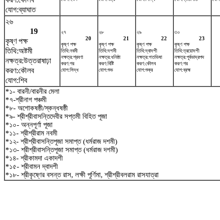
যোগ:ব্যাঘাত
২৬
19
২৭
২৮
২৯
৩০
20
21
22
23
কৃষ্ণ পক্ষ
কৃষ্ণ পক্ষ
কৃষ্ণ পক্ষ
কৃষ্ণ পক্ষ
কৃষ্ণ পক্ষ
তিথি:অষ্টমী
তিথি:নবমী
তিথি:দশমী
তিথি:দ্বাদশী
তিথি:ত্রয়োদশী
নক্ষত্র:শ্রবণা
নক্ষত্র:ধনিষ্ঠা
নক্ষত্র:শতভিষ‌া
নক্ষত্র:পূর্বভাদ্রপদ
নক্ষত্র:উত্তরাষাঢ়া
করণ:গর
করণ:বিষ্টি
করণ:কৌলব
করণ:গর
করণ:কৌলব
যোগ:সিদ্ধ
যোগ:শুভ
যোগ:শুক্র
যোগ:ব্রহ্ম
যোগ:শিব
*১- বারনী/বারনীর মেলা
*৭-শ্রীনাগ পঞ্চমী
*৮- অশোকষষ্ঠী/স্কন্ধষষ্ঠী
*৯- শ্রীশ্রীবাসন্তিদেবীর সপ্তমী বিহিত পূজা
*১০- অন্নপূর্ণা পূজা
*১১- শ্রীশ্রীরাম নবমী
*১২- শ্রীশ্রীবাসন্তিপূজা সমাপ্ত (ধর্মরাজ দশমী)
*১৩- শ্রীশ্রীবাসন্তিপূজা সমাপ্ত (ধর্মরাজ দশমী)
*১৪- শ্রীকামদা একাদশী
*১৫- শ্রীবামন দ্বাদশী
*১৮- শ্রীকৃষ্ণের বসন্ত রাস, লক্ষী পূর্ণিমা, শ্রীশ্রীবলরাম রাসযাত্রা