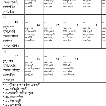
নক্ষত্র:পুনর্বসু
নক্ষত্র:পুষ্যা
নক্ষত্র:অশ্লেষা
নক্ষত্র:মঘা
নক্ষত্
নক্ষত্র:পুনর্বসু
করণ:বিষ্টি
করণ:বালব
করণ:তৈতিল
করণ:বণিজ
করণ:
করণ:বণিজ
যোগ:বৃদ্ধি
যোগ:ধ্রুব
যোগ:ব্যাঘাত
যোগ:হর্ষণ
যোগ:
যোগ:গণ্ড
২২
15
২৩
২৪
২৫
২৬
২৭
16
17
18
19
শুক্ল পক্ষ
শুক্ল পক্ষ
শুক্ল পক্ষ
শুক্ল পক্ষ
শুক্ল পক্ষ
শুক্ল
তিথি:দশমী
তিথি:একাদশী
তিথি:দ্বাদশী
তিথি:ত্রয়োদশী
তিথি:চতুর্দশী
তিথি:প
নক্ষত্র:চিত্রা
নক্ষত্র:স্বাতী
নক্ষত্র:বিশাখা
নক্ষত্র:অনুরাধা
নক্ষত্
নক্ষত্র:হস্তা
করণ:বিষ্টি
করণ:বালব
করণ:তৈতিল
করণ:বণিজ
করণ:
করণ:গর
যোগ:বরীয়ান
যোগ:পরিঘ
যোগ:শিব
যোগ:সিদ্ধ
যোগ:
যোগ:ব্যতীপাত
২৯
22
৩০
৩১
৩২
23
24
25
কৃষ্ণ পক্ষ
কৃষ্ণ পক্ষ
কৃষ্ণ পক্ষ
কৃষ্ণ পক্ষ
তিথি:তৃতীয়া
তিথি:চতুর্থী
তিথি:পঞ্চমী
তিথি:ষষ্ঠী
নক্ষত্র:উত্তরাষাঢ়া
নক্ষত্র:শ্রবণা
নক্ষত্র:ধনিষ্ঠা
নক্ষত্র:পূর্বাষাঢ়া
করণ:বব
করণ:কৌলব
করণ:বণিজ
করণ:বণিজ
যোগ:ইন্দ্র
যোগ:বৈধৃতি
যোগ:বিষ্কুম্ভ
যোগ:ব্রহ্ম
*৭- শ্রীঅপরা/জলক্রীড়া একাদশী
*১০- সাবিত্রী চর্তুদশী
*১১-ফলাহারী কালিকা পূজা
*১৪- রম্ভা তৃতীয়া
*১৫- উমা চতুর্থী
*১৬- উমা চতুর্থী