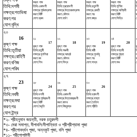
শুক্ল পক্ষ
শুক্ল পক্ষ
শুক্ল পক্ষ
শুক্ল পক্ষ
শুক্ল পক্ষ
ক
তিথি:দশমী
তিথি:একাদশী
তিথি:ত্রয়োদশী
তিথি:চতুর্দশী
তিথি:পূর্ণিমা
ত
নক্ষত্র:পূর্বভাদ্রপদ
নক্ষত্র:উত্তরভাদ্রপদ
নক্ষত্র:রেবতী
নক্ষত্র:অশ্বিনী
ন
নক্ষত্র:শতভিষ‌া
করণ:বিষ্টি
করণ:কৌলব
করণ:গর
করণ:বিষ্টি
করণ:গর
যোগ:ধ্রুব
যোগ:হর্ষণ
যোগ:বজ্র
যোগ:সিদ্ধি
য
যোগ:বৃদ্ধি
২০
16
২১
২২
২৩
২৪
17
18
19
20
কৃষ্ণ পক্ষ
কৃষ্ণ পক্ষ
কৃষ্ণ পক্ষ
কৃষ্ণ পক্ষ
কৃষ্ণ পক্ষ
ক
তিথি:তৃতীয়া
তিথি:চতুর্থী
তিথি:পঞ্চমী
তিথি:ষষ্ঠী
তিথি:সপ্তমী
ত
নক্ষত্র:মৃগশিরা
নক্ষত্র:আর্দ্রা
নক্ষত্র:পুনর্বসু
নক্ষত্র:পুষ্যা
ন
নক্ষত্র:রোহিণী
করণ:বব
করণ:কৌলব
করণ:গর
করণ:বিষ্টি
করণ:বণিজ
যোগ:শিব
যোগ:সিদ্ধ
যোগ:সাধ্য
যোগ:শুভ
য
যোগ:পরিঘ
২৭
23
২৮
২৯
৩০
24
25
26
কৃষ্ণ পক্ষ
কৃষ্ণ পক্ষ
কৃষ্ণ পক্ষ
কৃষ্ণ পক্ষ
তিথি:নবমী
তিথি:দশমী
তিথি:একাদশী
তিথি:দ্বাদশী
নক্ষত্র:পূর্বফাল্গুনী
নক্ষত্র:উত্তরফাল্গুনী
নক্ষত্র:হস্তা
নক্ষত্র:মঘা
করণ:বিষ্টি
করণ:বালব
করণ:তৈতিল
করণ:গর
যোগ:বৈধৃতি
যোগ:বিষ্কুম্ভ
যোগ:প্রীতি
যোগ:ইন্দ্র
*২- শ্রীহনুমান জয়ন্তী, নরক চতুরদশী
*৩- মেরা সমাপ্ত, দীপাবলি/দীপান্বিতা ও শ্রীশ্রীশ্যামা পূজা
*৪- শ্রীগোবর্দ্ধন পূজা, অন্নকুট পূজা, বলি পূজা
*১১- শ্রীগোপাষ্টমী