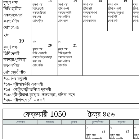
13
14
15
16
কৃষ্ণ পক্ষ
কৃষ্ণ পক্ষ
কৃষ্ণ পক্ষ
কৃষ্ণ পক্ষ
কৃষ্ণ পক্ষ
কৃষ্ণ 
তিথি:তৃতীয়া
তিথি:চতুর্থী
তিথি:পঞ্চমী
তিথি:ষষ্ঠী
তিথি:সপ্তমী
তিথি:
নক্ষত্র:চিত্রা
নক্ষত্র:স্বাতী
নক্ষত্র:বিশাখা
নক্ষত্র:অনুরাধা
নক্ষত্
নক্ষত্র:হস্তা
করণ:বব
করণ:কৌলব
করণ:গর
করণ:বিষ্টি
করণ:
করণ:বণিজ
যোগ:বৃদ্ধি
যোগ:ধ্রুব
যোগ:ব্যাঘাত
যোগ:হর্ষণ
যোগ:
যোগ:গণ্ড
২৮
19
২৯
৩০
20
21
কৃষ্ণ পক্ষ
কৃষ্ণ পক্ষ
কৃষ্ণ পক্ষ
তিথি:দশমী
তিথি:একাদশী
তিথি:দ্বাদশী
নক্ষত্র:উত্তরাষাঢ়া
নক্ষত্র:শ্রবণা
নক্ষত্র:পূর্বাষাঢ়া
করণ:বব
করণ:কৌলব
করণ:বণিজ
যোগ:পরিঘ
যোগ:শিব
যোগ:ব্যতীপাত
*২- শিব চর্তুদশী
*১৪- শ্রীআমর্দ্দকী একাদশী
*১৫- গোবিন্দ/শ্রীনরসিংহ দ্বাদশী
*১৮-শ্রীশ্রীরাধা-কৃষ্ণের দোলযাত্রা, হলিকা দহন
*২৯- শ্রীপাপমোচনী একাদশী
ফেব্রুয়ারী 1050 চৈত্র ৪৫৬ মা
সোমবার
মঙ্গলবার
বুধবার
বৃহস্পতিবার
শুক্রবার
১
২
৩
22
23
কৃষ্ণ পক্ষ
কৃষ্ণ পক্ষ
কৃষ্ণ