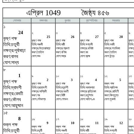
এপ্রিল 1049 জৈষ্ঠ্য ৪৫৬ ম
সোমবার
মঙ্গলবার
বুধবার
বৃহস্পতিবার
শুক্রবার
১
24
২
৩
৪
৫
৬
25
26
27
28
কৃষ্ণ পক্ষ
কৃষ্ণ পক্ষ
কৃষ্ণ পক্ষ
কৃষ্ণ পক্ষ
কৃষ্ণ পক্ষ
কৃষ্ণ
তিথি:চতুর্থী
তিথি:পঞ্চমী
তিথি:ষষ্ঠী
তিথি:সপ্তমী
তিথি:নবমী
তিথি
নক্ষত্র:উত্তরাষাঢ়া
নক্ষত্র:শ্রবণা
নক্ষত্র:ধনিষ্ঠা
নক্ষত্র:শতভিষ‌া
নক্ষত
নক্ষত্র:পূর্বাষাঢ়া
করণ:তৈতিল
করণ:বণিজ
করণ:বব
করণ:তৈতিল
করণ:
করণ:বালব
যোগ:শুভ
যোগ:শুক্র
যোগ:ব্রহ্ম
যোগ:ইন্দ্র
যোগ:ব
যোগ:সাধ্য
৮
1
৯
১০
১১
১২
১৩
2
3
4
5
কৃষ্ণ পক্ষ
কৃষ্ণ পক্ষ
কৃষ্ণ পক্ষ
কৃষ্ণ পক্ষ
শুক্ল পক্ষ
শুক্ল
তিথি:দ্বাদশী
তিথি:ত্রয়োদশী
তিথি:চতুর্দশী
তিথি:অমাবশ্যা
তিথি:প্রতিপদ
তিথি:
নক্ষত্র:অশ্বিনী
নক্ষত্র:ভরণী
নক্ষত্র:কৃত্তিকা
নক্ষত্র:রোহিণী
নক্ষত
নক্ষত্র:রেবতী
করণ:গর
করণ:বিষ্টি
করণ:চতুষ্পাদ
করণ:কিন্তুগ্ন
করণ:
করণ:কৌলব
যোগ:সৌভাগ্য
যোগ:শোভন
যোগ:অতিগণ্ড
যোগ:সুকর্মা
যোগ:
যোগ:আয়ুষ্মান
১৫
8
১৬
১৭
১৮
১৯
২০
9
10
11
12
শুক্ল পক্ষ
শুক্ল পক্ষ
শুক্ল পক্ষ
শুক্ল পক্ষ
শুক্ল পক্ষ
শুক্ল
তিথি:চতুর্থী
তিথি:চতুর্থী
তিথি:পঞ্চমী
তিথি:ষষ্ঠী
তিথি:সপ্তমী
তিথি: