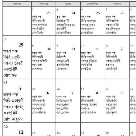
সোমবার
মঙ্গলবার
বুধবার
বৃহস্পতিবার
শুক্রবার
১
২
৩
৪
৫
23
24
25
26
কৃষ্ণ পক্ষ
কৃষ্ণ পক্ষ
কৃষ্ণ পক্ষ
শুক্ল পক্ষ
শুক্ল
তিথি:দ্বাদশী
তিথি:চতুর্দশী
তিথি:অমাবশ্যা
তিথি:প্রতিপদ
তিথি:
নক্ষত্র:পূর্বাষাঢ়া
নক্ষত্র:উত্তরাষাঢ়া
নক্ষত্র:শ্রবণা
নক্ষত্র:ধনিষ্ঠা
নক্ষত্
করণ:তৈতিল
করণ:বিষ্টি
করণ:চতুষ্পাদ
করণ:কিন্তুগ্ন
করণ:
যোগ:সিদ্ধি
যোগ:ব্যতীপাত
যোগ:বরীয়ান
যোগ:পরিঘ
যোগ:
৭
29
৮
৯
১০
১১
১২
30
31
1
2
শুক্ল পক্ষ
শুক্ল পক্ষ
শুক্ল পক্ষ
শুক্ল পক্ষ
শুক্ল পক্ষ
শুক্ল
তিথি:চতুর্থী
তিথি:পঞ্চমী
তিথি:ষষ্ঠী
তিথি:সপ্তমী
তিথি:অষ্টমী
তিথি:
নক্ষত্র:অশ্বিনী
নক্ষত্র:ভরণী
নক্ষত্র:কৃত্তিকা
নক্ষত্র:রোহিণী
নক্ষত
নক্ষত্র:রেবতী
করণ:বালব
করণ:তৈতিল
করণ:বণিজ
করণ:বব
করণ
করণ:বিষ্টি
যোগ:শুক্র
যোগ:ব্রহ্ম
যোগ:ইন্দ্র
যোগ:বৈধৃতি
যোগ:ব
যোগ:শুভ
১৪
5
১৫
১৬
১৭
১৮
১৯
6
7
8
9
শুক্ল পক্ষ
শুক্ল পক্ষ
শুক্ল পক্ষ
শুক্ল পক্ষ
শুক্ল পক্ষ
কৃষ্ণ 
তিথি:একাদশী
তিথি:দ্বাদশী
তিথি:ত্রয়োদশী
তিথি:চতুর্দশী
তিথি:পূর্ণিমা
তিথি:
নক্ষত্র:পুষ্যা
নক্ষত্র:পুষ্যা
নক্ষত্র:অশ্লেষা
নক্ষত্র:মঘা
নক্ষত্র
নক্ষত্র:পুনর্বসু
করণ:বালব
করণ:কৌলব
করণ:গর
করণ:বিষ্টি
করণ:
করণ:বিষ্টি
যোগ:সৌভাগ্য
যোগ:শোভন
যোগ:অতিগণ্ড
যোগ:সুকর্মা
যোগ:
যোগ:আয়ুষ্মান
২১
12
২২
২৩
২৪
২৫
২৬