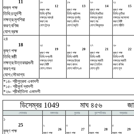
11
১৮
১৯
২০
২১
12
13
14
15
শুক্ল পক্ষ
শুক্ল পক্ষ
কৃষ্ণ পক্ষ
কৃষ্ণ পক্ষ
কৃষ্ণ পক্ষ
তিথি:চতুর্দশী
তিথি:পূর্ণিমা
তিথি:প্রতিপদ
তিথি:দ্বিতীয়া
তিথি:তৃতীয়া
নক্ষত্র:আর্দ্রা
নক্ষত্র:পুনর্বসু
নক্ষত্র:পুষ্যা
নক্ষত্র:অশ্লেষা
নক্ষত্র:মৃগশিরা
করণ:বব
করণ:কৌলব
করণ:গর
করণ:বিষ্টি
করণ:বণিজ
যোগ:ইন্দ্র
যোগ:বৈধৃতি
যোগ:বিষ্কুম্ভ
যোগ:প্রীতি
যোগ:ব্রহ্ম
২৪
18
২৫
২৬
২৭
২৮
19
20
21
22
কৃষ্ণ পক্ষ
কৃষ্ণ পক্ষ
কৃষ্ণ পক্ষ
কৃষ্ণ পক্ষ
কৃষ্ণ পক্ষ
তিথি:ষষ্ঠী
তিথি:সপ্তমী
তিথি:অষ্টমী
তিথি:নবমী
তিথি:দশমী
নক্ষত্র:হস্তা
নক্ষত্র:চিত্রা
নক্ষত্র:স্বাতী
নক্ষত্র:স্বাতী
নক্ষত্র:উত্তরফাল্গুনী
করণ:বিষ্টি
করণ:বালব
করণ:তৈতিল
করণ:বণিজ
করণ:গর
যোগ:শোভন
যোগ:অতিগণ্ড
যোগ:ধৃতি
যোগ:শূল
যোগ:সৌভাগ্য
*১৪- শ্রীপুত্রদা একাদশী
*১৫- শ্রীকুর্ম দ্বাদশী
*২৯- শ্রীষট্‌তিলা একাদশী
ডিসেম্বর 1049 মাঘ ৪৫৬ জানুয়
সোমবার
মঙ্গলবার
বুধবার
বৃহস্পতিবার
শুক্রবার
১
25
২
৩
৪
৫
26
27
28
29
কৃষ্ণ পক্ষ
কৃষ্ণ পক্ষ
কৃষ্ণ পক্ষ
শুক্ল পক্ষ
শুক্ল পক্ষ