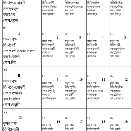
তিথি:ত্রয়োদশী
তিথি:চতুর্দশী
তিথি:অমাবশ্যা
তিথি:প্রতিপদ
তিথি:দ্বিতীয়া
নক্ষত্র:পূর্বাষাঢ়া
নক্ষত্র:উত্তরাষাঢ়া
নক্ষত্র:শ্রবণা
নক্ষত্র:ধনিষ্ঠা
নক্ষত্র:মূলা
করণ:শকুনি
করণ:নাগ
করণ:বব
করণ:কৌলব
করণ:গর
যোগ:ব্যাঘাত
যোগ:হর্ষণ
যোগ:বজ্র
যোগ:সিদ্ধি
যোগ:ধ্রুব
৮
1
৯
১০
১১
১২
2
3
4
5
শুক্ল পক্ষ
শুক্ল পক্ষ
শুক্ল পক্ষ
শুক্ল পক্ষ
শুক্ল পক্ষ
তিথি:ষষ্ঠী
তিথি:সপ্তমী
তিথি:অষ্টমী
তিথি:নবমী
তিথি:দশমী
নক্ষত্র:রেবতী
নক্ষত্র:অশ্বিনী
নক্ষত্র:ভরণী
নক্ষত্র:কৃত্তিকা
নক্ষত্র:উত্তরভাদ্রপদ
করণ:গর
করণ:বিষ্টি
করণ:বালব
করণ:তৈতিল
করণ:কৌলব
যোগ:সিদ্ধ
যোগ:সাধ্য
যোগ:শুভ
যোগ:শুক্র
যোগ:শিব
১৫
8
১৬
১৭
১৮
১৯
9
10
11
12
শুক্ল পক্ষ
শুক্ল পক্ষ
শুক্ল পক্ষ
কৃষ্ণ পক্ষ
কৃষ্ণ পক্ষ
তিথি:ত্রয়োদশী
তিথি:চতুর্দশী
তিথি:পূর্ণিমা
তিথি:প্রতিপদ
তিথি:দ্বিতীয়া
নক্ষত্র:পুনর্বসু
নক্ষত্র:পুষ্যা
নক্ষত্র:অশ্লেষা
নক্ষত্র:মঘা
নক্ষত্র:আর্দ্রা
করণ:গর
করণ:বিষ্টি
করণ:বালব
করণ:তৈতিল
করণ:কৌলব
যোগ:বিষ্কুম্ভ
যোগ:প্রীতি
যোগ:আয়ুষ্মান
যোগ:সৌভাগ্য
যোগ:বৈধৃতি
২২
15
২৩
২৪
২৫
২৬
16
17
18
19
কৃষ্ণ পক্ষ
কৃষ্ণ পক্ষ
কৃষ্ণ পক্ষ
কৃষ্ণ পক্ষ
কৃষ্ণ পক্ষ
তিথি:চতুর্থী
তিথি:পঞ্চমী
তিথি:ষষ্ঠী
তিথি:সপ্তমী
তিথি:অষ্টমী