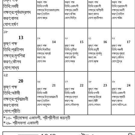
শুক্ল পক্ষ
শুক্ল পক্ষ
শুক্ল পক্ষ
শুক্ল পক্ষ
শুক্ল পক্ষ
তিথি:নবমী
তিথি:দশমী
তিথি:একাদশী
তিথি:দ্বাদশী
তিথি:ত্রয়োদশী
নক্ষত্র:উত্তরভাদ্রপদ
নক্ষত্র:রেবতী
নক্ষত্র:অশ্বিনী
নক্ষত্র:ভরণী
নক্ষত্র:পূর্বভাদ্রপদ
করণ:তৈতিল
করণ:বণিজ
করণ:বালব
করণ:তৈতিল
করণ:বালব
যোগ:বজ্র
যোগ:সিদ্ধি
যোগ:ব্যতীপাত
যোগ:পরিঘ
যোগ:হর্ষণ
১৮
13
১৯
২০
২১
২২
14
15
16
17
কৃষ্ণ পক্ষ
কৃষ্ণ পক্ষ
কৃষ্ণ পক্ষ
কৃষ্ণ পক্ষ
কৃষ্ণ পক্ষ
তিথি:প্রতিপদ
তিথি:দ্বিতীয়া
তিথি:তৃতীয়া
তিথি:চতুর্থী
তিথি:পঞ্চমী
নক্ষত্র:আর্দ্রা
নক্ষত্র:পুনর্বসু
নক্ষত্র:পুনর্বসু
নক্ষত্র:পুষ্যা
নক্ষত্র:মৃগশিরা
করণ:গর
করণ:বণিজ
করণ:বব
করণ:কৌলব
করণ:কৌলব
যোগ:শুভ
যোগ:শুক্র
যোগ:ব্রহ্ম
যোগ:ইন্দ্র
যোগ:সাধ্য
২৫
20
২৬
২৭
২৮
২৯
21
22
23
24
কৃষ্ণ পক্ষ
কৃষ্ণ পক্ষ
কৃষ্ণ পক্ষ
কৃষ্ণ পক্ষ
কৃষ্ণ পক্ষ
তিথি:অষ্টমী
তিথি:নবমী
তিথি:নবমী
তিথি:দশমী
তিথি:একাদশী
নক্ষত্র:উত্তরফাল্গুনী
নক্ষত্র:হস্তা
নক্ষত্র:চিত্রা
নক্ষত্র:স্বাতী
নক্ষত্র:পূর্বফাল্গুনী
করণ:তৈতিল
করণ:গর
করণ:বিষ্টি
করণ:বালব
করণ:বালব
যোগ:আয়ুষ্মান
যোগ:সৌভাগ্য
যোগ:শোভন
যোগ:অতিগণ্ড
যোগ:প্রীতি
*১৩- শ্রীমোক্ষদা একাদশী, শ্রীশ্রীগীতা জয়ন্তী
*২৯- শ্রীসফলা একাদশী