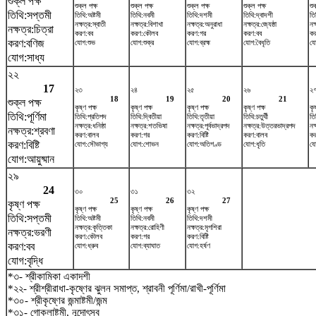
শুক্ল পক্ষ
শুক্ল পক্ষ
শুক্ল পক্ষ
শুক্ল পক্ষ
শুক্ল পক্ষ
শু
তিথি:সপ্তমী
তিথি:অষ্টমী
তিথি:নবমী
তিথি:দশমী
তিথি:দ্বাদশী
তি
নক্ষত্র:স্বাতী
নক্ষত্র:বিশাখা
নক্ষত্র:অনুরাধা
নক্ষত্র:জ্যেষ্ঠা
নক্
নক্ষত্র:চিত্রা
করণ:বব
করণ:কৌলব
করণ:গর
করণ:বব
ক
করণ:বণিজ
যোগ:শুভ
যোগ:শুক্র
যোগ:ব্রহ্ম
যোগ:বৈধৃতি
যো
যোগ:সাধ্য
২২
17
২৩
২৪
২৫
২৬
২
18
19
20
21
শুক্ল পক্ষ
কৃষ্ণ পক্ষ
কৃষ্ণ পক্ষ
কৃষ্ণ পক্ষ
কৃষ্ণ পক্ষ
কৃ
তিথি:পূর্ণিমা
তিথি:প্রতিপদ
তিথি:দ্বিতীয়া
তিথি:তৃতীয়া
তিথি:চতুর্থী
তি
নক্ষত্র:ধনিষ্ঠা
নক্ষত্র:শতভিষ‌া
নক্ষত্র:পূর্বভাদ্রপদ
নক্ষত্র:উত্তরভাদ্রপদ
নক
নক্ষত্র:শ্রবণা
করণ:বালব
করণ:গর
করণ:বিষ্টি
করণ:বালব
ক
করণ:বিষ্টি
যোগ:সৌভাগ্য
যোগ:শোভন
যোগ:অতিগণ্ড
যোগ:ধৃতি
যো
যোগ:আয়ুষ্মান
২৯
24
৩০
৩১
৩২
25
26
27
কৃষ্ণ পক্ষ
কৃষ্ণ পক্ষ
কৃষ্ণ পক্ষ
কৃষ্ণ পক্ষ
তিথি:সপ্তমী
তিথি:অষ্টমী
তিথি:নবমী
তিথি:দশমী
নক্ষত্র:কৃত্তিকা
নক্ষত্র:রোহিণী
নক্ষত্র:মৃগশিরা
নক্ষত্র:ভরণী
করণ:কৌলব
করণ:গর
করণ:বিষ্টি
করণ:বব
যোগ:ধ্রুব
যোগ:ব্যাঘাত
যোগ:হর্ষণ
যোগ:বৃদ্ধি
*৩- শ্রীকামিকা একাদশী
*২২- শ্রীশ্রীরাধা-কৃষ্ণের ঝুলন সমাপ্ত, শ্রাবনী পূর্ণিমা/রাখী-পূর্ণিমা
*৩০- শ্রীকৃষ্ণের জন্মাষ্টমী/জন্ম
*৩১- গোকুলাষ্টমী, নন্দোৎসব