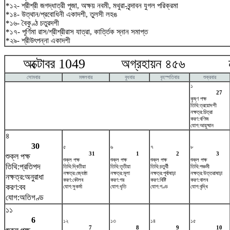
*১২- শ্রীশ্রী জগদ্ধাত্রী পূজা, অক্ষয় নবমী, মথুরা-বৃন্দাবন যুগল পরিক্রমা
*১৪- উত্থান/প্রবোধিনী একাদশী, তুলসী লহঙ
*১৬- বৈকুণ্ঠ চতুরদশী
*১৭- পূর্ণিমা রাস/শ্রীশ্রীরাস যাত্রা, কার্ত্তিক স্নান সমাপ্ত
*২৯- শ্রীউৎপন্না একাদশী
অক্টোবর 1049 অগ্রহায়ন ৪৫৬ নভে
সোমবার
মঙ্গলবার
বুধবার
বৃহস্পতিবার
শুক্রবার
১
27
কৃষ্ণ পক্ষ
তিথি:ত্রয়োদশী
নক্ষত্র:চিত্রা
করণ:বণিজ
যোগ:আয়ুষ্মান
৪
30
৫
৬
৭
৮
31
1
2
3
শুক্ল পক্ষ
শুক্ল পক্ষ
শুক্ল পক্ষ
শুক্ল পক্ষ
শুক্ল পক্ষ
তিথি:প্রতিপদ
তিথি:দ্বিতীয়া
তিথি:তৃতীয়া
তিথি:চতুর্থী
তিথি:পঞ্চমী
নক্ষত্র:জ্যেষ্ঠা
নক্ষত্র:মূলা
নক্ষত্র:পূর্বাষাঢ়া
নক্ষত্র:উত্তরাষাঢ়া
নক্ষত্র:অনুরাধা
করণ:কৌলব
করণ:গর
করণ:বিষ্টি
করণ:বালব
করণ:বব
যোগ:সুকর্মা
যোগ:ধৃতি
যোগ:গণ্ড
যোগ:বৃদ্ধি
যোগ:অতিগণ্ড
১১
6
১২
১৩
১৪
১৫
7
8
9
10