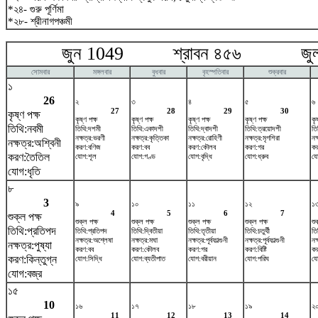
*২৪- গুরু পূর্ণিমা
*২৮- শ্রীনাগপঞ্চমী
জুন 1049 শ্রাবন ৪৫৬ জুলা
সোমবার
মঙ্গলবার
বুধবার
বৃহস্পতিবার
শুক্রবার
১
26
২
৩
৪
৫
৬
27
28
29
30
কৃষ্ণ পক্ষ
কৃষ্ণ পক্ষ
কৃষ্ণ পক্ষ
কৃষ্ণ পক্ষ
কৃষ্ণ পক্ষ
কৃ
তিথি:নবমী
তিথি:দশমী
তিথি:একাদশী
তিথি:দ্বাদশী
তিথি:ত্রয়োদশী
তি
নক্ষত্র:ভরণী
নক্ষত্র:কৃত্তিকা
নক্ষত্র:রোহিণী
নক্ষত্র:মৃগশিরা
নক্
নক্ষত্র:অশ্বিনী
করণ:বণিজ
করণ:বব
করণ:কৌলব
করণ:গর
কর
করণ:তৈতিল
যোগ:শূল
যোগ:গণ্ড
যোগ:বৃদ্ধি
যোগ:ধ্রুব
যো
যোগ:ধৃতি
৮
3
৯
১০
১১
১২
১
4
5
6
7
শুক্ল পক্ষ
শুক্ল পক্ষ
শুক্ল পক্ষ
শুক্ল পক্ষ
শুক্ল পক্ষ
শু
তিথি:প্রতিপদ
তিথি:প্রতিপদ
তিথি:দ্বিতীয়া
তিথি:তৃতীয়া
তিথি:চতুর্থী
তি
নক্ষত্র:অশ্লেষা
নক্ষত্র:মঘা
নক্ষত্র:পূর্বফাল্গুনী
নক্ষত্র:পূর্বফাল্গুনী
নক
নক্ষত্র:পুষ্যা
করণ:বব
করণ:কৌলব
করণ:গর
করণ:বিষ্টি
কর
করণ:কিন্তুগ্ন
যোগ:সিদ্ধি
যোগ:ব্যতীপাত
যোগ:বরীয়ান
যোগ:পরিঘ
যো
যোগ:বজ্র
১৫
10
১৬
১৭
১৮
১৯
২
11
12
13
14