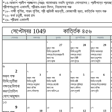
*১৪-আকাশ প্রদীপ প্রজ্জলন (মন্ত্র: দামোদরায় নভসি তুলায়াং লোলয়াসহ। প্রদীপন্তে প্রযচ
শ্রীপাশাঙ্কুশা একাদশী, শ্রীরাম-ভরত মিলন, নিয়মসেবা শুরু
*১৮- লক্ষী পূর্ণিমা, শারদ পূর্ণিমা, শ্রী বাল্মিকী জয়ন্তী, কোজাগরী ব্রত, কার্ত্তিক স্নান শুরু
*২২- কর্ক চতুর্থী, করবা চাদ
*২৯- শ্রীরমা একাদশী
সেপ্টেম্বর 1049 কার্ত্তিক ৪৫৬ অক
সোমবার
মঙ্গলবার
বুধবার
বৃহস্পতিবার
শুক্রবার
১
২
৩
27
28
29
কৃষ্ণ পক্ষ
কৃষ্ণ পক্ষ
কৃষ্ণ পক্ষ
শ
তিথি:ত্রয়োদশী
তিথি:চতুর্দশী
তিথি:অমাবশ্যা
ত
নক্ষত্র:উত্তরফাল্গুনী
নক্ষত্র:হস্তা
নক্ষত্র:হস্তা
ন
করণ:গর
করণ:বিষ্টি
করণ:চতুষ্পাদ
ক
যোগ:ব্রহ্ম
যোগ:ইন্দ্র
যোগ:বৈধৃতি
য
৬
2
৭
৮
৯
১০
3
4
5
6
শুক্ল পক্ষ
শুক্ল পক্ষ
শুক্ল পক্ষ
শুক্ল পক্ষ
শুক্ল পক্ষ
শ
তিথি:তৃতীয়া
তিথি:চতুর্থী
তিথি:পঞ্চমী
তিথি:ষষ্ঠী
তিথি:সপ্তমী
ত
নক্ষত্র:অনুরাধা
নক্ষত্র:জ্যেষ্ঠা
নক্ষত্র:পূর্বাষাঢ়া
নক্ষত্র:উত্তরাষাঢ়া
ন
নক্ষত্র:বিশাখা
করণ:বণিজ
করণ:বব
করণ:কৌলব
করণ:বণিজ
করণ:তৈতিল
যোগ:সৌভাগ্য
যোগ:অতিগণ্ড
যোগ:সুকর্মা
যোগ:ধৃতি
যোগ:আয়ুষ্মান
১৩
9
১৪
১৫
১৬
১৭
10
11
12
13