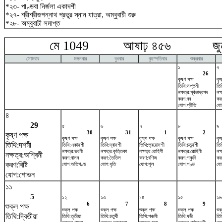
*২৩- পাণ্ডবা নির্জলা একাদশী
*২৭- শ্রীশ্রীজগন্নাথ প্রভুর স্নান যাত্রা, অম্বুবাচী শুরু
*২৮- অম্বুবাচী সমাপ্ত
মে 1049 আষাঢ় ৪৫৬ জুন
সোমবার
মঙ্গলবার
বুধবার
বৃহস্পতিবার
শুক্রবার
১
২
26
কৃষ্ণ পক্ষ
কৃষ
তিথি:সপ্তমী
তিথ
নক্ষত্র:পূর্বভাদ্রপদ
নক
করণ:বব
কর
যোগ:প্রীতি
যো
৪
29
৫
৬
৭
৮
৯
30
31
1
2
কৃষ্ণ পক্ষ
কৃষ্ণ পক্ষ
কৃষ্ণ পক্ষ
কৃষ্ণ পক্ষ
কৃষ্ণ পক্ষ
কৃষ
তিথি:দশমী
তিথি:একাদশী
তিথি:দ্বাদশী
তিথি:ত্রয়োদশী
তিথি:চতুর্দশী
তি
নক্ষত্র:ভরণী
নক্ষত্র:কৃত্তিকা
নক্ষত্র:রোহিণী
নক্ষত্র:রোহিণী
নক্
নক্ষত্র:অশ্বিনী
করণ:বালব
করণ:তৈতিল
করণ:বণিজ
করণ:শকুনি
কর
করণ:বিষ্টি
যোগ:অতিগণ্ড
যোগ:ধৃতি
যোগ:শূল
যোগ:গণ্ড
যোগ
যোগ:শোভন
১১
5
১২
১৩
১৪
১৫
১৬
6
7
8
9
শুক্ল পক্ষ
শুক্ল পক্ষ
শুক্ল পক্ষ
শুক্ল পক্ষ
শুক্ল পক্ষ
শুক
তিথি:দ্বিতীয়া
তিথি:তৃতীয়া
তিথি:চতুর্থী
তিথি:পঞ্চমী
তিথি:ষষ্ঠী
তি