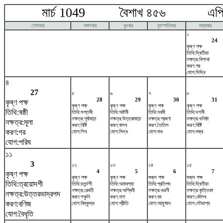
মার্চ 1049 বৈশাখ ৪৫৬ এপ্রি
সোমবার
মঙ্গলবার
বুধবার
বৃহস্পতিবার
শুক্রবার
১
24
কৃষ্ণ পক্ষ
তিথি:দ্বিতীয়া
নক্ষত্র:বিশাখা
করণ:গর
যোগ:সিদ্ধি
৪
27
৫
৬
৭
৮
28
29
30
31
কৃষ্ণ পক্ষ
কৃষ্ণ পক্ষ
কৃষ্ণ পক্ষ
কৃষ্ণ পক্ষ
কৃষ্ণ পক্ষ
তিথি:ষষ্ঠী
তিথি:সপ্তমী
তিথি:অষ্টমী
তিথি:নবমী
তিথি:দশমী
নক্ষত্র:পূর্বাষাঢ়া
নক্ষত্র:উত্তরাষাঢ়া
নক্ষত্র:শ্রবণা
নক্ষত্র:ধনিষ্ঠা
নক্ষত্র:মূলা
করণ:বিষ্টি
করণ:বালব
করণ:তৈতিল
করণ:বিষ্টি
করণ:গর
যোগ:শিব
যোগ:সিদ্ধ
যোগ:শুভ
যোগ:শুক্র
যোগ:পরিঘ
১১
3
১২
১৩
১৪
১৫
4
5
6
7
কৃষ্ণ পক্ষ
কৃষ্ণ পক্ষ
কৃষ্ণ পক্ষ
শুক্ল পক্ষ
শুক্ল পক্ষ
তিথি:ত্রয়োদশী
তিথি:চতুর্দশী
তিথি:অমাবশ্যা
তিথি:প্রতিপদ
তিথি:দ্বিতীয়া
নক্ষত্র:রেবতী
নক্ষত্র:অশ্বিনী
নক্ষত্র:ভরণী
নক্ষত্র:কৃত্তিকা
নক্ষত্র:উত্তরভাদ্রপদ
করণ:শকুনি
করণ:নাগ
করণ:বব
করণ:কৌলব
করণ:বণিজ
যোগ:বিষ্কুম্ভ
যোগ:প্রীতি
যোগ:আয়ুষ্মান
যোগ:সৌভাগ্য
যোগ:বৈধৃতি