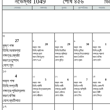
নভেম্বর 1049 পৌষ ৪৫৬ ডিসেম
সোমবার
মঙ্গলবার
বুধবার
বৃহস্পতিবার
শুক্রবার
৩
27
৪
৫
৬
৭
28
29
30
1
কৃষ্ণ পক্ষ
শুক্ল পক্ষ
শুক্ল পক্ষ
শুক্ল পক্ষ
শুক্ল পক্ষ
তিথি:অমাবশ্যা
তিথি:প্রতিপদ
তিথি:দ্বিতীয়া
তিথি:তৃতীয়া
তিথি:চতুর্থী
নক্ষত্র:মূলা
নক্ষত্র:পূর্বাষাঢ়া
নক্ষত্র:উত্তরাষাঢ়া
নক্ষত্র:শ্রবণা
নক্ষত্র:জ্যেষ্ঠা
করণ:কিন্তুগ্ন
করণ:বালব
করণ:তৈতিল
করণ:বণিজ
করণ:চতুষ্পাদ
যোগ:গণ্ড
যোগ:বৃদ্ধি
যোগ:ধ্রুব
যোগ:হর্ষণ
যোগ:শূল
১০
4
১১
১২
১৩
১৪
5
6
7
8
শুক্ল পক্ষ
শুক্ল পক্ষ
শুক্ল পক্ষ
শুক্ল পক্ষ
শুক্ল পক্ষ
তিথি:সপ্তমী
তিথি:অষ্টমী
তিথি:নবমী
তিথি:দশমী
তিথি:একাদশী
নক্ষত্র:উত্তরভাদ্রপদ
নক্ষত্র:রেবতী
নক্ষত্র:অশ্বিনী
নক্ষত্র:ভরণী
নক্ষত্র:পূর্বভাদ্রপদ
করণ:বব
করণ:কৌলব
করণ:গর
করণ:বিষ্টি
করণ:বণিজ
যোগ:বরীয়ান
যোগ:পরিঘ
যোগ:শিব
যোগ:সিদ্ধ
যোগ:ব্যতীপাত
১৭