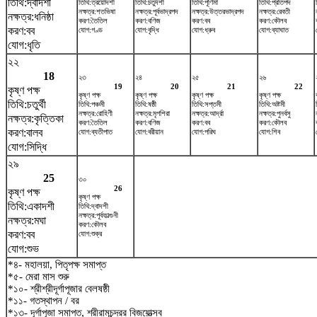
তিথি:দ্বাদশী
তিথি:ত্রয়োদশী
তিথি:চতুর্দশী
তিথি:পূর্ণিমা
তিথি:প্রতিপদ
নক্ষত্র:শতভিষ‌া
নক্ষত্র:পূর্বভাদ্রপদ
নক্ষত্র:উত্তরভাদ্রপদ
নক্ষত্র:রেবতী
নক্ষত্র:ধনিষ্ঠা
করণ:তৈতিল
করণ:বণিজ
করণ:বব
করণ:কৌলব
করণ:বব
যোগ:গণ্ড
যোগ:বৃদ্ধি
যোগ:ধ্রুব
যোগ:ব্যাঘাত
যোগ:ধৃতি
২২
18
২৩
২৪
২৫
২৬
19
20
21
22
কৃষ্ণ পক্ষ
কৃষ্ণ পক্ষ
কৃষ্ণ পক্ষ
কৃষ্ণ পক্ষ
কৃষ্ণ পক্ষ
তিথি:চতুর্থী
তিথি:পঞ্চমী
তিথি:ষষ্ঠী
তিথি:সপ্তমী
তিথি:অষ্টমী
নক্ষত্র:রোহিণী
নক্ষত্র:মৃগশিরা
নক্ষত্র:আর্দ্রা
নক্ষত্র:পুনর্বসু
নক্ষত্র:কৃত্তিকা
করণ:তৈতিল
করণ:বণিজ
করণ:বব
করণ:কৌলব
করণ:বালব
যোগ:ব্যতীপাত
যোগ:বরীয়ান
যোগ:পরিঘ
যোগ:শিব
যোগ:সিদ্ধি
২৯
25
৩০
26
কৃষ্ণ পক্ষ
কৃষ্ণ পক্ষ
তিথি:একাদশী
তিথি:দ্বাদশী
নক্ষত্র:পূর্বফাল্গুনী
নক্ষত্র:মঘা
করণ:কৌলব
করণ:বব
যোগ:শুক্র
যোগ:শুভ
*৪- মহালয়া, পিতৃপক্ষ সমাপ্ত
*৫- মেরা মাস শুরু
*১০- শ্রীশ্রীদূর্গাপূজার বেলষষ্ঠী
*১১- গতস্থাপন / বর
*১৩- দূর্গাপূজা সমাপ্ত, শ্রীরামচন্দ্রর বিজয়োত্সব