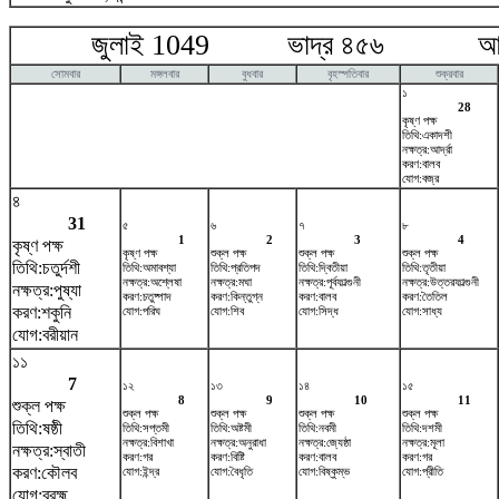
জুলাই 1049 ভাদ্র ৪৫৬ আগষ্
সোমবার
মঙ্গলবার
বুধবার
বৃহস্পতিবার
শুক্রবার
১
28
কৃষ্ণ পক্ষ
তিথি:একাদশী
নক্ষত্র:আর্দ্রা
করণ:বালব
যোগ:বজ্র
৪
31
৫
৬
৭
৮
1
2
3
4
কৃষ্ণ পক্ষ
কৃষ্ণ পক্ষ
শুক্ল পক্ষ
শুক্ল পক্ষ
শুক্ল পক্ষ
তিথি:চতুর্দশী
তিথি:অমাবশ্যা
তিথি:প্রতিপদ
তিথি:দ্বিতীয়া
তিথি:তৃতীয়া
নক্ষত্র:অশ্লেষা
নক্ষত্র:মঘা
নক্ষত্র:পূর্বফাল্গুনী
নক্ষত্র:উত্তরফাল্গুনী
নক্ষত্র:পুষ্যা
করণ:চতুষ্পাদ
করণ:কিন্তুগ্ন
করণ:বালব
করণ:তৈতিল
করণ:শকুনি
যোগ:পরিঘ
যোগ:শিব
যোগ:সিদ্ধ
যোগ:সাধ্য
যোগ:বরীয়ান
১১
7
১২
১৩
১৪
১৫
8
9
10
11
শুক্ল পক্ষ
শুক্ল পক্ষ
শুক্ল পক্ষ
শুক্ল পক্ষ
শুক্ল পক্ষ
তিথি:ষষ্ঠী
তিথি:সপ্তমী
তিথি:অষ্টমী
তিথি:নবমী
তিথি:দশমী
নক্ষত্র:বিশাখা
নক্ষত্র:অনুরাধা
নক্ষত্র:জ্যেষ্ঠা
নক্ষত্র:মূলা
নক্ষত্র:স্বাতী
করণ:গর
করণ:বিষ্টি
করণ:বালব
করণ:গর
করণ:কৌলব
যোগ:ইন্দ্র
যোগ:বৈধৃতি
যোগ:বিষ্কুম্ভ
যোগ:প্রীতি
যোগ:ব্রহ্ম