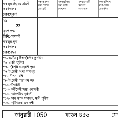
নক্ষত্র:হস্তা
নক্ষত্র:চিত্রা
নক্ষত্র:স্বাতী
নক্ষত্র:বিশাখা
নক্ষত্র:উত্তরফাল্গুনী
করণ:তৈতিল
করণ:বণিজ
করণ:বব
করণ:কৌলব
করণ:বালব
যোগ:ধৃতি
যোগ:শূল
যোগ:গণ্ড
যোগ:বৃদ্ধি
যোগ:সুকর্মা
২৯
22
কৃষ্ণ পক্ষ
তিথি:একাদশী
নক্ষত্র:মূলা
করণ:বালব
যোগ:বজ্র
*১-বড়দিন | যিশু খ্রীষ্টের জন্মদিন
*৬- গৌরী তৃতীয়া
*৭- শ্রীশ্রী সরস্বতী পূজা
*৭-ইংরেজী বৎসর সমাপ্ত
*৮- শীতলা ষষ্ঠী
*৮-ইংরেজী নতুন বর্ষ শুরু
*১০-ভীষ্মাষ্টমী
*১৩- শ্রীভৈমী/জয়া একাদশী
*১৪- বরাহ/ভীষ্ম দ্বাদশী
*১৭- মাঘ স্নান সমাপ্ত, মাঘী পূর্ণিমা
*২৯- শ্রীবিজয়া একাদশী
জানুয়ারী 1050 ফাল্গুন ৪৫৬ ফেব্র