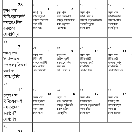
28
৮
৯
১০
১১
1
2
3
4
কৃষ্ণ পক্ষ
কৃষ্ণ পক্ষ
কৃষ্ণ পক্ষ
শুক্ল পক্ষ
শুক্ল পক্ষ
তিথি:ত্রয়োদশী
তিথি:চতুর্দশী
তিথি:অমাবশ্যা
তিথি:প্রতিপদ
তিথি:দ্বিতীয়া
নক্ষত্র:শতভিষ‌া
নক্ষত্র:পূর্বভাদ্রপদ
নক্ষত্র:উত্তরভাদ্রপদ
নক্ষত্র:রেবতী
নক্ষত্র:ধনিষ্ঠা
করণ:বিষ্টি
করণ:চতুষ্পাদ
করণ:কিন্তুগ্ন
করণ:বালব
করণ:গর
যোগ:শুভ
যোগ:শুক্র
যোগ:ব্রহ্ম
যোগ:ইন্দ্র
যোগ:সিদ্ধ
১৪
7
১৫
১৬
১৭
১৮
8
9
10
11
শুক্ল পক্ষ
শুক্ল পক্ষ
শুক্ল পক্ষ
শুক্ল পক্ষ
শুক্ল পক্ষ
তিথি:পঞ্চমী
তিথি:ষষ্ঠী
তিথি:সপ্তমী
তিথি:অষ্টমী
তিথি:নবমী
নক্ষত্র:রোহিণী
নক্ষত্র:মৃগশিরা
নক্ষত্র:আর্দ্রা
নক্ষত্র:পুনর্বসু
নক্ষত্র:কৃত্তিকা
করণ:কৌলব
করণ:গর
করণ:বিষ্টি
করণ:বালব
করণ:বব
যোগ:আয়ুষ্মান
যোগ:সৌভাগ্য
যোগ:শোভন
যোগ:অতিগণ্ড
যোগ:প্রীতি
২১
14
২২
২৩
২৪
২৫
15
16
17
18
শুক্ল পক্ষ
শুক্ল পক্ষ
শুক্ল পক্ষ
শুক্ল পক্ষ
শুক্ল পক্ষ
তিথি:একাদশী
তিথি:দ্বাদশী
তিথি:ত্রয়োদশী
তিথি:চতুর্দশী
তিথি:পূর্ণিমা
নক্ষত্র:মঘা
নক্ষত্র:পূর্বফাল্গুনী
নক্ষত্র:উত্তরফাল্গুনী
নক্ষত্র:হস্তা
নক্ষত্র:মঘা
করণ:বালব
করণ:তৈতিল
করণ:বণিজ
করণ:বব
করণ:বিষ্টি
যোগ:গণ্ড
যোগ:বৃদ্ধি
যোগ:ধ্রুব
যোগ:ব্যাঘাত
যোগ:শূল
২৮
21