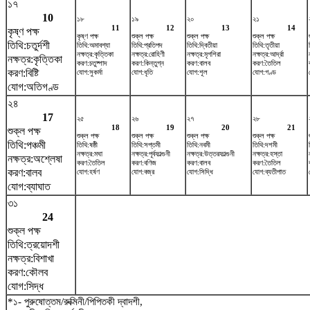
১৭
10
১৮
১৯
২০
২১
11
12
13
14
কৃষ্ণ পক্ষ
কৃষ্ণ পক্ষ
শুক্ল পক্ষ
শুক্ল পক্ষ
শুক্ল পক্ষ
তিথি:চতুর্দশী
তিথি:অমাবশ্যা
তিথি:প্রতিপদ
তিথি:দ্বিতীয়া
তিথি:তৃতীয়া
নক্ষত্র:কৃত্তিকা
নক্ষত্র:রোহিণী
নক্ষত্র:মৃগশিরা
নক্ষত্র:আর্দ্রা
নক্ষত্র:কৃত্তিকা
করণ:চতুষ্পাদ
করণ:কিন্তুগ্ন
করণ:বালব
করণ:তৈতিল
করণ:বিষ্টি
যোগ:সুকর্মা
যোগ:ধৃতি
যোগ:শূল
যোগ:গণ্ড
যোগ:অতিগণ্ড
২৪
17
২৫
২৬
২৭
২৮
18
19
20
21
শুক্ল পক্ষ
শুক্ল পক্ষ
শুক্ল পক্ষ
শুক্ল পক্ষ
শুক্ল পক্ষ
তিথি:পঞ্চমী
তিথি:ষষ্ঠী
তিথি:সপ্তমী
তিথি:নবমী
তিথি:দশমী
নক্ষত্র:মঘা
নক্ষত্র:পূর্বফাল্গুনী
নক্ষত্র:উত্তরফাল্গুনী
নক্ষত্র:হস্তা
নক্ষত্র:অশ্লেষা
করণ:তৈতিল
করণ:বণিজ
করণ:বালব
করণ:তৈতিল
করণ:বালব
যোগ:হর্ষণ
যোগ:বজ্র
যোগ:সিদ্ধি
যোগ:ব্যতীপাত
যোগ:ব্যাঘাত
৩১
24
শুক্ল পক্ষ
তিথি:ত্রয়োদশী
নক্ষত্র:বিশাখা
করণ:কৌলব
যোগ:সিদ্ধ
*১- পুরুষোত্তম/রুক্মিনী/পিপিতকী দ্বাদশী,