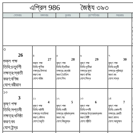
এপ্রিল 986 জৈষ্ঠ্য ৩৯৩ ম
সোমবার
মঙ্গলবার
বুধবার
বৃহস্পতিবার
শুক্রবার
৩
26
৪
৫
৬
৭
27
28
29
30
শুক্ল পক্ষ
শুক্ল পক্ষ
কৃষ্ণ পক্ষ
কৃষ্ণ পক্ষ
কৃষ্ণ পক্ষ
তিথি:চতুর্দশী
তিথি:পূর্ণিমা
তিথি:দ্বিতীয়া
তিথি:তৃতীয়া
তিথি:চতুর্থী
নক্ষত্র:বিশাখা
নক্ষত্র:জ্যেষ্ঠা
নক্ষত্র:মূলা
নক্ষত্র:পূর্বাষাঢ়া
নক্ষত্র:স্বাতী
করণ:বব
করণ:তৈতিল
করণ:বণিজ
করণ:বব
করণ:বণিজ
যোগ:পরিঘ
যোগ:শিব
যোগ:সিদ্ধ
যোগ:সাধ্য
যোগ:বরীয়ান
১০
3
১১
১২
১৩
১৪
4
5
6
7
কৃষ্ণ পক্ষ
কৃষ্ণ পক্ষ
কৃষ্ণ পক্ষ
কৃষ্ণ পক্ষ
কৃষ্ণ পক্ষ
তিথি:সপ্তমী
তিথি:অষ্টমী
তিথি:নবমী
তিথি:দশমী
তিথি:একাদশী
নক্ষত্র:শতভিষ‌া
নক্ষত্র:পূর্বভাদ্রপদ
নক্ষত্র:উত্তরভাদ্রপদ
নক্ষত্র:রেবতী
নক্ষত্র:ধনিষ্ঠা
করণ:কৌলব
করণ:গর
করণ:বিষ্টি
করণ:বালব
করণ:বব
যোগ:বৈধৃতি
যোগ:বিষ্কুম্ভ
যোগ:প্রীতি
যোগ:আয়ুষ্মান
যোগ:ইন্দ্র