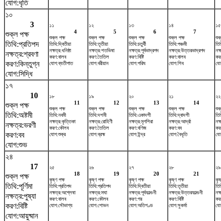
যোগ:ধৃতি
১০
3
১১
১২
১৩
১৪
১৫
4
5
6
7
শুক্ল পক্ষ
শুক্ল পক্ষ
শুক্ল পক্ষ
শুক্ল পক্ষ
শুক্ল পক্ষ
শুক
তিথি:প্রতিপদ
তিথি:দ্বিতীয়া
তিথি:তৃতীয়া
তিথি:চতুর্থী
তিথি:পঞ্চমী
তিথ
নক্ষত্র:ধনিষ্ঠা
নক্ষত্র:শতভিষ‌া
নক্ষত্র:পূর্বভাদ্রপদ
নক্ষত্র:উত্তরভাদ্রপদ
নক্
নক্ষত্র:শ্রবণা
করণ:বালব
করণ:তৈতিল
করণ:বিষ্টি
করণ:বালব
কর
করণ:কিন্তুগ্ন
যোগ:ব্যতীপাত
যোগ:বরীয়ান
যোগ:পরিঘ
যোগ:শিব
যো
যোগ:সিদ্ধি
১৭
10
১৮
১৯
২০
২১
২২
11
12
13
14
শুক্ল পক্ষ
শুক্ল পক্ষ
শুক্ল পক্ষ
শুক্ল পক্ষ
শুক্ল পক্ষ
শুক
তিথি:অষ্টমী
তিথি:নবমী
তিথি:দশমী
তিথি:একাদশী
তিথি:দ্বাদশী
তি
নক্ষত্র:কৃত্তিকা
নক্ষত্র:রোহিণী
নক্ষত্র:মৃগশিরা
নক্ষত্র:আর্দ্রা
নক্
নক্ষত্র:ভরণী
করণ:কৌলব
করণ:তৈতিল
করণ:বণিজ
করণ:বব
কর
করণ:বব
যোগ:শুক্র
যোগ:ব্রহ্ম
যোগ:ইন্দ্র
যোগ:বৈধৃতি
যোগ
যোগ:শুভ
২৪
17
২৫
২৬
২৭
২৮
২৯
18
19
20
21
শুক্ল পক্ষ
কৃষ্ণ পক্ষ
কৃষ্ণ পক্ষ
কৃষ্ণ পক্ষ
কৃষ্ণ পক্ষ
কৃষ
তিথি:পূর্ণিমা
তিথি:প্রতিপদ
তিথি:প্রতিপদ
তিথি:দ্বিতীয়া
তিথি:তৃতীয়া
তিথ
নক্ষত্র:অশ্লেষা
নক্ষত্র:মঘা
নক্ষত্র:পূর্বফাল্গুনী
নক্ষত্র:উত্তরফাল্গুনী
নক্
নক্ষত্র:পুষ্যা
করণ:বালব
করণ:কৌলব
করণ:গর
করণ:বিষ্টি
কর
করণ:বিষ্টি
যোগ:সৌভাগ্য
যোগ:শোভন
যোগ:অতিগণ্ড
যোগ:সুকর্মা
যো
যোগ:আয়ুষ্মান