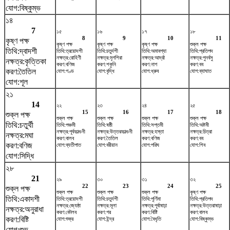
যোগ:বিষ্কুম্ভ
১৪
7
১৫
১৬
১৭
১৮
8
9
10
11
কৃষ্ণ পক্ষ
কৃষ্ণ পক্ষ
কৃষ্ণ পক্ষ
কৃষ্ণ পক্ষ
শুক্ল পক্ষ
তিথি:দ্বাদশী
তিথি:ত্রয়োদশী
তিথি:চতুর্দশী
তিথি:অমাবশ্যা
তিথি:প্রতিপদ
নক্ষত্র:রোহিণী
নক্ষত্র:মৃগশিরা
নক্ষত্র:আর্দ্রা
নক্ষত্র:পুনর্বসু
নক্ষত্র:কৃত্তিকা
করণ:বণিজ
করণ:শকুনি
করণ:নাগ
করণ:বব
করণ:তৈতিল
যোগ:গণ্ড
যোগ:বৃদ্ধি
যোগ:ধ্রুব
যোগ:ব্যাঘাত
যোগ:শূল
২১
14
২২
২৩
২৪
২৫
15
16
17
18
শুক্ল পক্ষ
শুক্ল পক্ষ
শুক্ল পক্ষ
শুক্ল পক্ষ
শুক্ল পক্ষ
তিথি:চতুর্থী
তিথি:পঞ্চমী
তিথি:ষষ্ঠী
তিথি:সপ্তমী
তিথি:অষ্টমী
নক্ষত্র:পূর্বফাল্গুনী
নক্ষত্র:উত্তরফাল্গুনী
নক্ষত্র:হস্তা
নক্ষত্র:চিত্রা
নক্ষত্র:মঘা
করণ:বালব
করণ:তৈতিল
করণ:বণিজ
করণ:বব
করণ:বণিজ
যোগ:ব্যতীপাত
যোগ:বরীয়ান
যোগ:পরিঘ
যোগ:শিব
যোগ:সিদ্ধি
২৮
21
২৯
৩০
৩১
৩২
22
23
24
25
শুক্ল পক্ষ
শুক্ল পক্ষ
শুক্ল পক্ষ
শুক্ল পক্ষ
কৃষ্ণ পক্ষ
তিথি:একাদশী
তিথি:ত্রয়োদশী
তিথি:চতুর্দশী
তিথি:পূর্ণিমা
তিথি:প্রতিপদ
নক্ষত্র:জ্যেষ্ঠা
নক্ষত্র:মূলা
নক্ষত্র:পূর্বাষাঢ়া
নক্ষত্র:উত্তরাষাঢ়া
নক্ষত্র:অনুরাধা
করণ:কৌলব
করণ:গর
করণ:বিষ্টি
করণ:বালব
করণ:বিষ্টি
যোগ:শুক্র
যোগ:ইন্দ্র
যোগ:বৈধৃতি
যোগ:বিষ্কুম্ভ
যোগ:শুভ