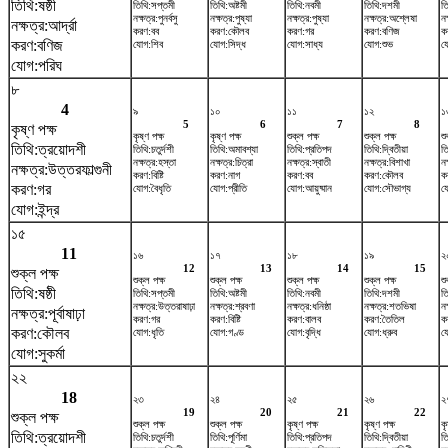
তিথি:ষষ্ঠী
তিথি:সপ্তমী
তিথি:অষ্টমী
তিথি:নবমী
তিথি:দশমী
ত
নক্ষত্র:পুনর্বসু
নক্ষত্র:পুষ্যা
নক্ষত্র:পুষ্যা
নক্ষত্র:অশ্লেষা
নক
নক্ষত্র:আর্দ্রা
করণ:বব
করণ:কৌলব
করণ:গর
করণ:বণিজ
ক
করণ:বণিজ
যোগ:শিব
যোগ:সিদ্ধ
যোগ:সাধ্য
যোগ:শুভ
য
যোগ:পরিঘ
৮
4
৯
১০
১১
১২
১
5
6
7
8
কৃষ্ণ পক্ষ
কৃষ্ণ পক্ষ
কৃষ্ণ পক্ষ
শুক্ল পক্ষ
শুক্ল পক্ষ
শু
তিথি:ত্রয়োদশী
তিথি:চতুর্দশী
তিথি:অমাবশ্যা
তিথি:প্রতিপদ
তিথি:দ্বিতীয়া
ত
নক্ষত্র:হস্তা
নক্ষত্র:চিত্রা
নক্ষত্র:স্বাতী
নক্ষত্র:বিশাখা
নক
নক্ষত্র:উত্তরফাল্গুনী
করণ:বিষ্টি
করণ:নাগ
করণ:বব
করণ:কৌলব
ক
করণ:গর
যোগ:বৈধৃতি
যোগ:প্রীতি
যোগ:আয়ুষ্মান
যোগ:সৌভাগ্য
য
যোগ:ইন্দ্র
১৫
11
১৬
১৭
১৮
১৯
২
12
13
14
15
শুক্ল পক্ষ
শুক্ল পক্ষ
শুক্ল পক্ষ
শুক্ল পক্ষ
শুক্ল পক্ষ
শু
তিথি:ষষ্ঠী
তিথি:সপ্তমী
তিথি:অষ্টমী
তিথি:নবমী
তিথি:দশমী
ত
নক্ষত্র:উত্তরাষাঢ়া
নক্ষত্র:শ্রবণা
নক্ষত্র:ধনিষ্ঠা
নক্ষত্র:শতভিষ‌া
নক
নক্ষত্র:পূর্বাষাঢ়া
করণ:গর
করণ:বিষ্টি
করণ:বালব
করণ:তৈতিল
ক
করণ:কৌলব
যোগ:ধৃতি
যোগ:গণ্ড
যোগ:বৃদ্ধি
যোগ:ধ্রুব
য
যোগ:সুকর্মা
২২
18
২৩
২৪
২৫
২৬
২
19
20
21
22
শুক্ল পক্ষ
শুক্ল পক্ষ
শুক্ল পক্ষ
কৃষ্ণ পক্ষ
কৃষ্ণ পক্ষ
কৃ
তিথি:ত্রয়োদশী
তিথি:চতুর্দশী
তিথি:পূর্ণিমা
তিথি:প্রতিপদ
তিথি:দ্বিতীয়া
ত