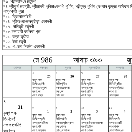
*৩- শ্রীনরসিংহ চর্তুদশী
*৪-শ্রীকুর্ম জয়ন্তী, শ্রীমাধবী-পূর্ণিমা/বৈশাখী পূর্ণিমা, শ্রীবুদ্ধ পূর্ণিমা (ভগবান বুদ্ধের আর্বিভা
গন্ধেশ্বরী পূজা
*১১- ত্রিলোচনাষ্টমী
*১৪- শ্রীঅপরা/জলক্রীড়া একাদশী
*১৭- সাবিত্রী চর্তুদশী
*১৮-ফলাহারী কালিকা পূজা
*২১- রম্ভা তৃতীয়া
*২২- উমা চতুর্থী
*২৯- পাণ্ডবা নির্জলা একাদশী
মে 986 আষাঢ় ৩৯৩ জুন
সোমবার
মঙ্গলবার
বুধবার
বৃহস্পতিবার
শুক্রবার
১
২
৩
৪
25
26
27
28
শুক্ল পক্ষ
শুক্ল পক্ষ
কৃষ্ণ পক্ষ
কৃষ্ণ পক্ষ
তিথি:চতুর্দশী
তিথি:পূর্ণিমা
তিথি:প্রতিপদ
তিথি:দ্বিতীয়া
নক্ষত্র:অনুরাধা
নক্ষত্র:জ্যেষ্ঠা
নক্ষত্র:মূলা
নক্ষত্র:পূর্বাষাঢ়া
করণ:গর
করণ:বব
করণ:কৌলব
করণ:গর
যোগ:সাধ্য
যোগ:শুভ
যোগ:শুক্র
যোগ:ব্রহ্ম
৭
31
৮
৯
১০
১১
1
2
3
4
কৃষ্ণ পক্ষ
কৃষ্ণ পক্ষ
কৃষ্ণ পক্ষ
কৃষ্ণ পক্ষ
কৃষ্ণ পক্ষ
তিথি:ষষ্ঠী
তিথি:সপ্তমী
তিথি:অষ্টমী
তিথি:নবমী
তিথি:দশমী
নক্ষত্র:শতভিষ‌া
নক্ষত্র:পূর্বভাদ্রপদ
নক্ষত্র:উত্তরভাদ্রপদ
নক্ষত্র:রেবতী
নক্ষত্র:ধনিষ্ঠা
করণ:বিষ্টি
করণ:বালব
করণ:তৈতিল
করণ:বণিজ
করণ:গর
যোগ:আয়ুষ্মান
যোগ:সৌভাগ্য
যোগ:শোভন
যোগ:অতিগণ্ড