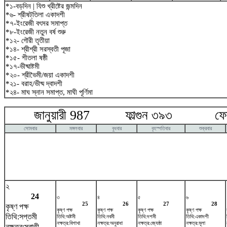
*১-বড়দিন | যিশু খ্রীষ্টের জন্মদিন
*৬- শ্রীষট্‌তিলা একাদশী
*৭-ইংরেজী বৎসর সমাপ্ত
*৮-ইংরেজী নতুন বর্ষ শুরু
*১২- গৌরী তৃতীয়া
*১৪- শ্রীশ্রী সরস্বতী পূজা
*১৫- শীতলা ষষ্ঠী
*১৭-ভীষ্মাষ্টমী
*২০- শ্রীভৈমী/জয়া একাদশী
*২১- বরাহ/ভীষ্ম দ্বাদশী
*২৪- মাঘ স্নান সমাপ্ত, মাঘী পূর্ণিমা
জানুয়ারী 987 ফাল্গুন ৩৯৩ ফেব্র
সোমবার
মঙ্গলবার
বুধবার
বৃহস্পতিবার
শুক্রবার
২
24
৩
৪
৫
৬
25
26
27
28
কৃষ্ণ পক্ষ
কৃষ্ণ পক্ষ
কৃষ্ণ পক্ষ
কৃষ্ণ পক্ষ
কৃষ্ণ পক্ষ
তিথি:সপ্তমী
তিথি:অষ্টমী
তিথি:নবমী
তিথি:দশমী
তিথি:একাদশী
নক্ষত্র:বিশাখা
নক্ষত্র:অনুরাধা
নক্ষত্র:জ্যেষ্ঠা
নক্ষত্র:মূলা
নক্ষত্র:স্বাতী