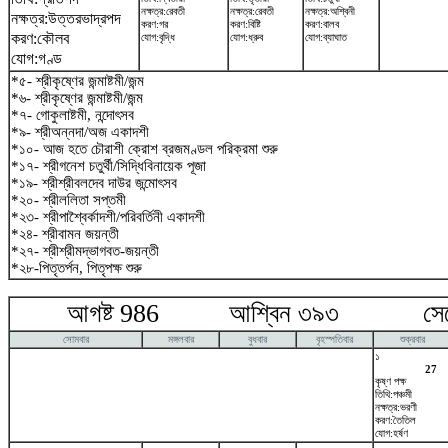
নক্ষত্র:রেবতী
নক্ষত্র:রেবতী
নক্ষত্র:অশ্বিনী
নক্ষত্র:উত্তরভাদ্রপদ
করণ:গর
করণ:বিষ্টি
করণ:বালব
করণ:কৌলব
যোগ:বৃদ্ধি
যোগ:ধ্রুব
যোগ:ব্যাঘাত
যোগ:গণ্ড
*৫- শ্রীকৃষ্ণের জন্মাষ্টমী/জন্ম
*৬- শ্রীকৃষ্ণের জন্মাষ্টমী/জন্ম
*৭- গোকুলাষ্টমী, নন্দোৎসব
*৯- শ্রীঅন্নদা/অজ একাদশী
*১০- আজ হতে চৌরাশী ক্রোশ ব্রজমণ্ডল পরিক্রমা শুরু
*১৭- শ্রীগনেশ চতুর্থী/সিদ্ধিবিনায়েক পূজা
*১৯- শ্রীশ্রীবলদেব দাউর জন্মোৎসব
*২০- শ্রীললিতা সপ্তমী
*২৩- শ্রীপাশ্বৈর্কাদশী/পরিবর্তিনী একাদশী
*২৪- শ্রীবামন জয়ন্তী
*২৭- শ্রীশ্রীমদ্ভাগবত-জয়ন্তী
*২৮-পিতৃতর্পন, পিতৃপক্ষ শুরু
আগষ্ট 986 আশ্বিন ৩৯৩ সেপ্টে
সোমবার
মঙ্গলবার
বুধবার
বৃহস্পতিবার
শুক্রবার
১
27
কৃষ্ণ পক্ষ
তিথি:পঞ্চমী
নক্ষত্র:ভরণী
করণ:তৈতিল
যোগ:হর্ষণ