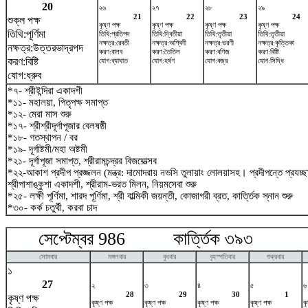
20
২৬
২৭
২৮
২৯
21
22
23
24
শুক্ল পক্ষ
কৃষ্ণ পক্ষ
কৃষ্ণ পক্ষ
কৃষ্ণ পক্ষ
কৃষ্ণ পক্ষ
তিথি:পূর্ণিমা
তিথি:প্রতিপদ
তিথি:দ্বিতীয়া
তিথি:তৃতীয়া
তিথি:তৃতীয়া
নক্ষত্র:রেবতী
নক্ষত্র:অশ্বিনী
নক্ষত্র:ভরণী
নক্ষত্র:কৃত্তিকা
নক্ষত্র:উত্তরভাদ্রপদ
করণ:বালব
করণ:তৈতিল
করণ:বণিজ
করণ:বিষ্টি
করণ:বিষ্টি
যোগ:ব্যাঘাত
যোগ:হর্ষণ
যোগ:বজ্র
যোগ:সিদ্ধি
যোগ:ধ্রুব
*৭- শ্রীইন্দিরা একাদশী
*১১- মহালয়া, পিতৃপক্ষ সমাপ্ত
*১২- মেরা মাস শুরু
*১৭- শ্রীশ্রীদূর্গাপূজার বেলষষ্ঠী
*১৮- গতস্থাপন / বর
*১৯- দূর্গাষ্টমী/মহা অষ্টমী
*২১- দূর্গাপূজা সমাপ্ত, শ্রীরামচন্দ্রর বিজয়োত্সব
*২২-আকাশ প্রদীপ প্রজ্জলন (মন্ত্র: দামোদরায় নভসি তুলায়াং লোলয়াসহ। প্রদীপন্তে প্রযচ
শ্রীপাশাঙ্কুশা একাদশী, শ্রীরাম-ভরত মিলন, নিয়মসেবা শুরু
*২৫- লক্ষী পূর্ণিমা, শারদ পূর্ণিমা, শ্রী বাল্মিকী জয়ন্তী, কোজাগরী ব্রত, কার্ত্তিক স্নান শুরু
*৩০- কর্ক চতুর্থী, করবা চাদ
সেপ্টেম্বর 986 কার্ত্তিক ৩৯৩ অক
সোমবার
মঙ্গলবার
বুধবার
বৃহস্পতিবার
শুক্রবার
১
27
২
৩
৪
৫
৬
28
29
30
1
কৃষ্ণ পক্ষ
কৃষ্ণ পক্ষ
কৃষ্ণ পক্ষ
কৃষ্ণ পক্ষ
কৃষ্ণ পক্ষ
কৃ