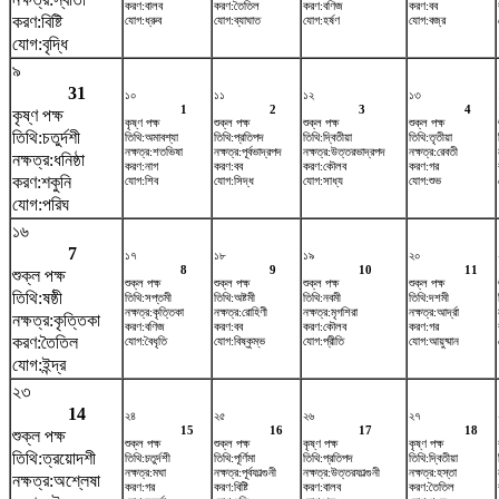
করণ:বালব
করণ:তৈতিল
করণ:বণিজ
করণ:বব
করণ:বিষ্টি
যোগ:ধ্রুব
যোগ:ব্যাঘাত
যোগ:হর্ষণ
যোগ:বজ্র
যোগ:বৃদ্ধি
৯
31
১০
১১
১২
১৩
1
2
3
4
কৃষ্ণ পক্ষ
কৃষ্ণ পক্ষ
শুক্ল পক্ষ
শুক্ল পক্ষ
শুক্ল পক্ষ
তিথি:চতুর্দশী
তিথি:অমাবশ্যা
তিথি:প্রতিপদ
তিথি:দ্বিতীয়া
তিথি:তৃতীয়া
নক্ষত্র:শতভিষ‌া
নক্ষত্র:পূর্বভাদ্রপদ
নক্ষত্র:উত্তরভাদ্রপদ
নক্ষত্র:রেবতী
নক্ষত্র:ধনিষ্ঠা
করণ:নাগ
করণ:বব
করণ:কৌলব
করণ:গর
করণ:শকুনি
যোগ:শিব
যোগ:সিদ্ধ
যোগ:সাধ্য
যোগ:শুভ
যোগ:পরিঘ
১৬
7
১৭
১৮
১৯
২০
8
9
10
11
শুক্ল পক্ষ
শুক্ল পক্ষ
শুক্ল পক্ষ
শুক্ল পক্ষ
শুক্ল পক্ষ
তিথি:ষষ্ঠী
তিথি:সপ্তমী
তিথি:অষ্টমী
তিথি:নবমী
তিথি:দশমী
নক্ষত্র:কৃত্তিকা
নক্ষত্র:রোহিণী
নক্ষত্র:মৃগশিরা
নক্ষত্র:আর্দ্রা
নক্ষত্র:কৃত্তিকা
করণ:বণিজ
করণ:বব
করণ:কৌলব
করণ:গর
করণ:তৈতিল
যোগ:বৈধৃতি
যোগ:বিষ্কুম্ভ
যোগ:প্রীতি
যোগ:আয়ুষ্মান
যোগ:ইন্দ্র
২৩
14
২৪
২৫
২৬
২৭
15
16
17
18
শুক্ল পক্ষ
শুক্ল পক্ষ
শুক্ল পক্ষ
কৃষ্ণ পক্ষ
কৃষ্ণ পক্ষ
তিথি:ত্রয়োদশী
তিথি:চতুর্দশী
তিথি:পূর্ণিমা
তিথি:প্রতিপদ
তিথি:দ্বিতীয়া
নক্ষত্র:মঘা
নক্ষত্র:পূর্বফাল্গুনী
নক্ষত্র:উত্তরফাল্গুনী
নক্ষত্র:হস্তা
নক্ষত্র:অশ্লেষা
করণ:গর
করণ:বিষ্টি
করণ:বালব
করণ:তৈতিল