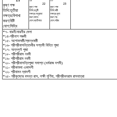
২৯
৩০
22
23
কৃষ্ণ পক্ষ
কৃষ্ণ পক্ষ
কৃষ্ণ পক্ষ
তিথি:তৃতীয়া
তিথি:চতুর্থী
তিথি:ষষ্ঠী
নক্ষত্র:অনুরাধা
নক্ষত্র:মূলা
নক্ষত্র:বিশাখা
করণ:বালব
করণ:গর
করণ:বিষ্টি
যোগ:ব্যতীপাত
যোগ:পরিঘ
যোগ:সিদ্ধি
*৭- বারনী/বারনীর মেলা
*১৪-শ্রীনাগ পঞ্চমী
*১৫- অশোকষষ্ঠী/স্কন্ধষষ্ঠী
*১৬- শ্রীশ্রীবাসন্তিদেবীর সপ্তমী বিহিত পূজা
*১৭- অন্নপূর্ণা পূজা
*১৮- শ্রীশ্রীরাম নবমী
*১৯- শ্রীশ্রীরাম নবমী
*২০- শ্রীশ্রীবাসন্তিপূজা সমাপ্ত (ধর্মরাজ দশমী)
*২১- শ্রীকামদা একাদশী
*২২- শ্রীবামন দ্বাদশী
*২৫- শ্রীকৃষ্ণের বসন্ত রাস, লক্ষী পূর্ণিমা, শ্রীশ্রীবলরাম রাসযাত্রা