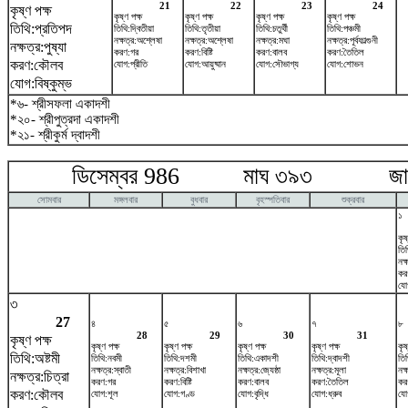
21
22
23
24
কৃষ্ণ পক্ষ
কৃষ্ণ পক্ষ
কৃষ্ণ পক্ষ
কৃষ্ণ পক্ষ
কৃষ্ণ পক্ষ
তিথি:প্রতিপদ
তিথি:দ্বিতীয়া
তিথি:তৃতীয়া
তিথি:চতুর্থী
তিথি:পঞ্চমী
নক্ষত্র:অশ্লেষা
নক্ষত্র:অশ্লেষা
নক্ষত্র:মঘা
নক্ষত্র:পূর্বফাল্গুনী
নক্ষত্র:পুষ্যা
করণ:গর
করণ:বিষ্টি
করণ:বালব
করণ:তৈতিল
করণ:কৌলব
যোগ:প্রীতি
যোগ:আয়ুষ্মান
যোগ:সৌভাগ্য
যোগ:শোভন
যোগ:বিষ্কুম্ভ
*৬- শ্রীসফলা একাদশী
*২০- শ্রীপুত্রদা একাদশী
*২১- শ্রীকুর্ম দ্বাদশী
ডিসেম্বর 986 মাঘ ৩৯৩ জানুয়
সোমবার
মঙ্গলবার
বুধবার
বৃহস্পতিবার
শুক্রবার
১
কৃষ
তিথ
নক্
কর
যো
৩
27
৪
৫
৬
৭
৮
28
29
30
31
কৃষ্ণ পক্ষ
কৃষ্ণ পক্ষ
কৃষ্ণ পক্ষ
কৃষ্ণ পক্ষ
কৃষ্ণ পক্ষ
কৃষ
তিথি:অষ্টমী
তিথি:নবমী
তিথি:দশমী
তিথি:একাদশী
তিথি:দ্বাদশী
তিথ
নক্ষত্র:স্বাতী
নক্ষত্র:বিশাখা
নক্ষত্র:জ্যেষ্ঠা
নক্ষত্র:মূলা
নক্ষ
নক্ষত্র:চিত্রা
করণ:গর
করণ:বিষ্টি
করণ:বালব
করণ:তৈতিল
করণ
করণ:কৌলব
যোগ:শূল
যোগ:গণ্ড
যোগ:বৃদ্ধি
যোগ:ধ্রুব
যোগ