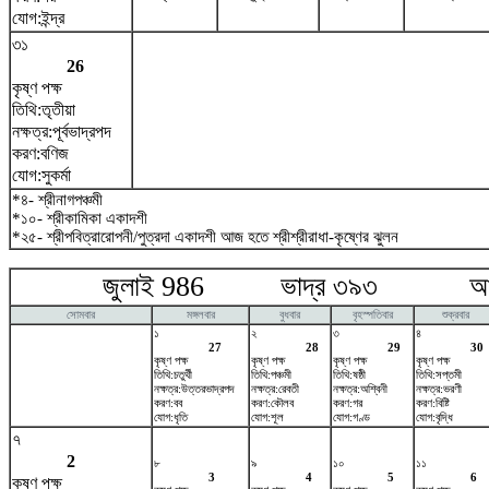
যোগ:ইন্দ্র
৩১
26
কৃষ্ণ পক্ষ
তিথি:তৃতীয়া
নক্ষত্র:পূর্বভাদ্রপদ
করণ:বণিজ
যোগ:সুকর্মা
*৪- শ্রীনাগপঞ্চমী
*১০- শ্রীকামিকা একাদশী
*২৫- শ্রীপবিত্রারোপনী/পুত্রদা একাদশী আজ হতে শ্রীশ্রীরাধা-কৃষ্ণের ঝুলন
জুলাই 986 ভাদ্র ৩৯৩ আগষ
সোমবার
মঙ্গলবার
বুধবার
বৃহস্পতিবার
শুক্রবার
১
২
৩
৪
27
28
29
30
কৃষ্ণ পক্ষ
কৃষ্ণ পক্ষ
কৃষ্ণ পক্ষ
কৃষ্ণ পক্ষ
তিথি:চতুর্থী
তিথি:পঞ্চমী
তিথি:ষষ্ঠী
তিথি:সপ্তমী
নক্ষত্র:উত্তরভাদ্রপদ
নক্ষত্র:রেবতী
নক্ষত্র:অশ্বিনী
নক্ষত্র:ভরণী
করণ:বব
করণ:কৌলব
করণ:গর
করণ:বিষ্টি
যোগ:ধৃতি
যোগ:শূল
যোগ:গণ্ড
যোগ:বৃদ্ধি
৭
2
৮
৯
১০
১১
3
4
5
6
কৃষ্ণ পক্ষ