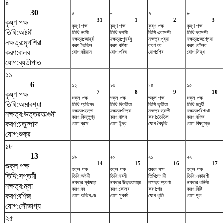
৪
30
৫
৬
৭
৮
31
1
2
3
কৃষ্ণ পক্ষ
কৃষ্ণ পক্ষ
কৃষ্ণ পক্ষ
কৃষ্ণ পক্ষ
কৃষ্ণ পক্ষ
তিথি:অষ্টমী
তিথি:নবমী
তিথি:দশমী
তিথি:একাদশী
তিথি:দ্বাদশী
নক্ষত্র:আর্দ্রা
নক্ষত্র:পুনর্বসু
নক্ষত্র:পুষ্যা
নক্ষত্র:অশ্লেষা
নক্ষত্র:মৃগশিরা
করণ:তৈতিল
করণ:বণিজ
করণ:বব
করণ:কৌলব
করণ:বালব
যোগ:বরীয়ান
যোগ:পরিঘ
যোগ:শিব
যোগ:সিদ্ধ
যোগ:ব্যতীপাত
১১
6
১২
১৩
১৪
১৫
7
8
9
10
কৃষ্ণ পক্ষ
শুক্ল পক্ষ
শুক্ল পক্ষ
শুক্ল পক্ষ
শুক্ল পক্ষ
তিথি:অমাবশ্যা
তিথি:প্রতিপদ
তিথি:দ্বিতীয়া
তিথি:তৃতীয়া
তিথি:চতুর্থী
নক্ষত্র:হস্তা
নক্ষত্র:চিত্রা
নক্ষত্র:স্বাতী
নক্ষত্র:বিশাখা
নক্ষত্র:উত্তরফাল্গুনী
করণ:কিন্তুগ্ন
করণ:বালব
করণ:তৈতিল
করণ:বণিজ
করণ:চতুষ্পাদ
যোগ:ব্রহ্ম
যোগ:ইন্দ্র
যোগ:বৈধৃতি
যোগ:বিষ্কুম্ভ
যোগ:শুক্র
১৮
13
১৯
২০
২১
২২
14
15
16
17
শুক্ল পক্ষ
শুক্ল পক্ষ
শুক্ল পক্ষ
শুক্ল পক্ষ
শুক্ল পক্ষ
তিথি:সপ্তমী
তিথি:অষ্টমী
তিথি:নবমী
তিথি:দশমী
তিথি:একাদশী
নক্ষত্র:পূর্বাষাঢ়া
নক্ষত্র:উত্তরাষাঢ়া
নক্ষত্র:শ্রবণা
নক্ষত্র:ধনিষ্ঠা
নক্ষত্র:মূলা
করণ:বব
করণ:কৌলব
করণ:গর
করণ:বিষ্টি
করণ:বণিজ
যোগ:অতিগণ্ড
যোগ:সুকর্মা
যোগ:ধৃতি
যোগ:শূল
যোগ:সৌভাগ্য
২৫