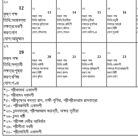
২০
12
২১
২২
২৩
২৪
13
14
15
16
কৃষ্ণ পক্ষ
শুক্ল পক্ষ
শুক্ল পক্ষ
শুক্ল পক্ষ
শুক্ল পক্ষ
শ
তিথি:অমাবশ্যা
তিথি:প্রতিপদ
তিথি:দ্বিতীয়া
তিথি:তৃতীয়া
তিথি:চতুর্থী
ত
নক্ষত্র:কৃত্তিকা
নক্ষত্র:রোহিণী
নক্ষত্র:মৃগশিরা
নক্ষত্র:আর্দ্রা
ন
নক্ষত্র:ভরণী
করণ:বব
করণ:কৌলব
করণ:গর
করণ:বিষ্টি
করণ:নাগ
যোগ:সৌভাগ্য
যোগ:শোভন
যোগ:অতিগণ্ড
যোগ:সুকর্মা
য
যোগ:আয়ুষ্মান
২৭
19
২৮
২৯
৩০
৩১
20
21
22
23
শুক্ল পক্ষ
শুক্ল পক্ষ
শুক্ল পক্ষ
শুক্ল পক্ষ
শুক্ল পক্ষ
তিথি:সপ্তমী
তিথি:অষ্টমী
তিথি:নবমী
তিথি:দশমী
তিথি:একাদশী
নক্ষত্র:অশ্লেষা
নক্ষত্র:মঘা
নক্ষত্র:পূর্বফাল্গুনী
নক্ষত্র:উত্তরফাল্গুনী
নক্ষত্র:পুষ্যা
করণ:বিষ্টি
করণ:বালব
করণ:গর
করণ:বিষ্টি
করণ:বণিজ
যোগ:বৃদ্ধি
যোগ:ধ্রুব
যোগ:ব্যাঘাত
যোগ:হর্ষণ
যোগ:গণ্ড
*১- শ্রীকামদা একাদশী
*২- শ্রীবামন দ্বাদশী
*৫- শ্রীকৃষ্ণের বসন্ত রাস, লক্ষী পূর্ণিমা, শ্রীশ্রীবলরাম রাসযাত্রা
*১৫- শ্রীবরুথিনী একাদশী
*২৩- চন্দনযাত্রা, শ্রীপরশুরাম জয়ন্তী, অক্ষয় তৃতীয়া
*২৬- চন্দন ষষ্ঠী
*২৭- শ্রীগঙ্গা দেবীর আবির্ভাব
*২৯- শ্রীসীতা নবমী
*৩১- শ্রীমোহিনী একাদশী