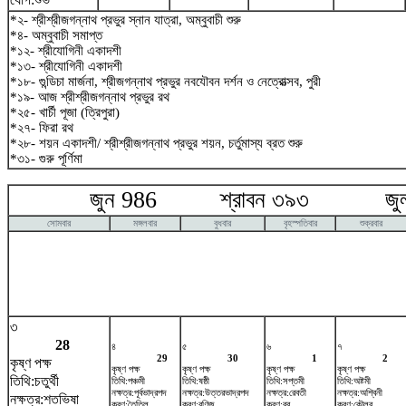
*২- শ্রীশ্রীজগন্নাথ প্রভুর স্নান যাত্রা, অম্বুবাচী শুরু
*৪- অম্বুবাচী সমাপ্ত
*১২- শ্রীযোগিনী একাদশী
*১৩- শ্রীযোগিনী একাদশী
*১৮- গুন্ডিচা মার্জনা, শ্রীজগন্নাথ প্রভুর নবযৌবন দর্শন ও নেত্রোত্সব, পুরী
*১৯- আজ শ্রীশ্রীজগন্নাথ প্রভুর রথ
*২৫- খার্চী পূজা (ত্রিপুরা)
*২৭- ফিরা রথ
*২৮- শয়ন একাদশী/ শ্রীশ্রীজগন্নাথ প্রভুর শয়ন, চর্তুমাস্য ব্রত শুরু
*৩১- গুরু পূর্ণিমা
জুন 986 শ্রাবন ৩৯৩ জুলা
সোমবার
মঙ্গলবার
বুধবার
বৃহস্পতিবার
শুক্রবার
৩
28
৪
৫
৬
৭
29
30
1
2
কৃষ্ণ পক্ষ
কৃষ্ণ পক্ষ
কৃষ্ণ পক্ষ
কৃষ্ণ পক্ষ
কৃষ্ণ পক্ষ
তিথি:চতুর্থী
তিথি:পঞ্চমী
তিথি:ষষ্ঠী
তিথি:সপ্তমী
তিথি:অষ্টমী
নক্ষত্র:পূর্বভাদ্রপদ
নক্ষত্র:উত্তরভাদ্রপদ
নক্ষত্র:রেবতী
নক্ষত্র:অশ্বিনী
নক্ষত্র:শতভিষ‌া
করণ:তৈতিল
করণ:বণিজ
করণ:বব
করণ:কৌলব