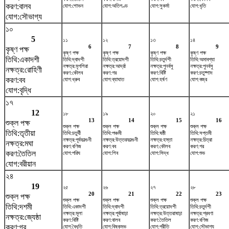
করণ:বালব
যোগ:শোভন
যোগ:অতিগণ্ড
যোগ:সুকর্মা
যোগ:ধৃতি
যোগ:সৌভাগ্য
১০
5
১১
১২
১৩
১৪
6
7
8
9
কৃষ্ণ পক্ষ
কৃষ্ণ পক্ষ
কৃষ্ণ পক্ষ
কৃষ্ণ পক্ষ
কৃষ্ণ পক্ষ
তিথি:একাদশী
তিথি:দ্বাদশী
তিথি:ত্রয়োদশী
তিথি:চতুর্দশী
তিথি:অমাবশ্যা
নক্ষত্র:মৃগশিরা
নক্ষত্র:আর্দ্রা
নক্ষত্র:পুনর্বসু
নক্ষত্র:পুনর্বসু
নক্ষত্র:রোহিণী
করণ:কৌলব
করণ:গর
করণ:বিষ্টি
করণ:চতুষ্পাদ
করণ:বব
যোগ:ধ্রুব
যোগ:ব্যাঘাত
যোগ:হর্ষণ
যোগ:বজ্র
যোগ:বৃদ্ধি
১৭
12
১৮
১৯
২০
২১
13
14
15
16
শুক্ল পক্ষ
শুক্ল পক্ষ
শুক্ল পক্ষ
শুক্ল পক্ষ
শুক্ল পক্ষ
তিথি:তৃতীয়া
তিথি:চতুর্থী
তিথি:পঞ্চমী
তিথি:ষষ্ঠী
তিথি:সপ্তমী
নক্ষত্র:পূর্বফাল্গুনী
নক্ষত্র:উত্তরফাল্গুনী
নক্ষত্র:হস্তা
নক্ষত্র:চিত্রা
নক্ষত্র:মঘা
করণ:বণিজ
করণ:বব
করণ:কৌলব
করণ:গর
করণ:তৈতিল
যোগ:পরিঘ
যোগ:শিব
যোগ:সিদ্ধ
যোগ:শুভ
যোগ:বরীয়ান
২৪
19
২৫
২৬
২৭
২৮
20
21
22
23
শুক্ল পক্ষ
শুক্ল পক্ষ
শুক্ল পক্ষ
শুক্ল পক্ষ
শুক্ল পক্ষ
তিথি:দশমী
তিথি:একাদশী
তিথি:দ্বাদশী
তিথি:ত্রয়োদশী
তিথি:চতুর্দশী
নক্ষত্র:মূলা
নক্ষত্র:পূর্বাষাঢ়া
নক্ষত্র:উত্তরাষাঢ়া
নক্ষত্র:শ্রবণা
নক্ষত্র:জ্যেষ্ঠা
করণ:বিষ্টি
করণ:বালব
করণ:তৈতিল
করণ:বণিজ
করণ:গর
যোগ:বৈধৃতি
যোগ:বিষ্কুম্ভ
যোগ:প্রীতি
যোগ:সৌভাগ্য