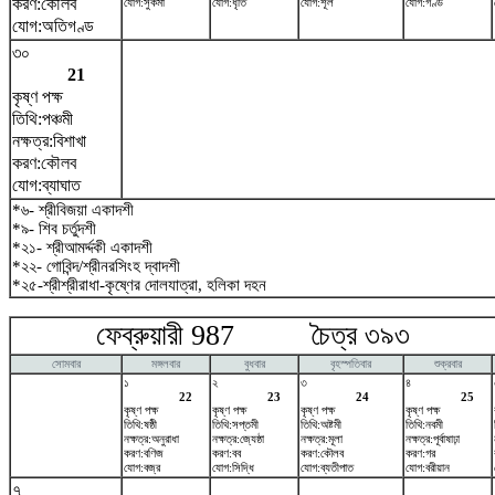
করণ:কৌলব
যোগ:সুকর্মা
যোগ:ধৃতি
যোগ:শূল
যোগ:গণ্ড
যোগ:অতিগণ্ড
৩০
21
কৃষ্ণ পক্ষ
তিথি:পঞ্চমী
নক্ষত্র:বিশাখা
করণ:কৌলব
যোগ:ব্যাঘাত
*৬- শ্রীবিজয়া একাদশী
*৯- শিব চর্তুদশী
*২১- শ্রীআমর্দ্দকী একাদশী
*২২- গোবিন্দ/শ্রীনরসিংহ দ্বাদশী
*২৫-শ্রীশ্রীরাধা-কৃষ্ণের দোলযাত্রা, হলিকা দহন
ফেব্রুয়ারী 987 চৈত্র ৩৯৩ মা
সোমবার
মঙ্গলবার
বুধবার
বৃহস্পতিবার
শুক্রবার
১
২
৩
৪
22
23
24
25
কৃষ্ণ পক্ষ
কৃষ্ণ পক্ষ
কৃষ্ণ পক্ষ
কৃষ্ণ পক্ষ
তিথি:ষষ্ঠী
তিথি:সপ্তমী
তিথি:অষ্টমী
তিথি:নবমী
নক্ষত্র:অনুরাধা
নক্ষত্র:জ্যেষ্ঠা
নক্ষত্র:মূলা
নক্ষত্র:পূর্বাষাঢ়া
করণ:বণিজ
করণ:বব
করণ:কৌলব
করণ:গর
যোগ:বজ্র
যোগ:সিদ্ধি
যোগ:ব্যতীপাত
যোগ:বরীয়ান
৭