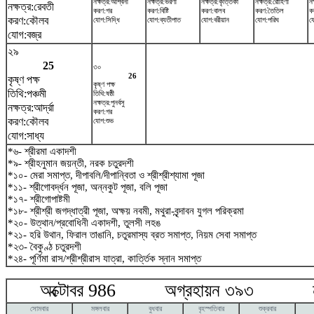
নক্ষত্র:অশ্বিনী
নক্ষত্র:ভরণী
নক্ষত্র:কৃত্তিকা
নক্ষত্র:রোহিণী
নক
নক্ষত্র:রেবতী
করণ:গর
করণ:বিষ্টি
করণ:বালব
করণ:তৈতিল
ক
করণ:কৌলব
যোগ:সিদ্ধি
যোগ:ব্যতীপাত
যোগ:বরীয়ান
যোগ:পরিঘ
য
যোগ:বজ্র
২৯
25
৩০
26
কৃষ্ণ পক্ষ
কৃষ্ণ পক্ষ
তিথি:পঞ্চমী
তিথি:ষষ্ঠী
নক্ষত্র:পুনর্বসু
নক্ষত্র:আর্দ্রা
করণ:গর
করণ:কৌলব
যোগ:শুভ
যোগ:সাধ্য
*৬- শ্রীরমা একাদশী
*৯- শ্রীহনুমান জয়ন্তী, নরক চতুরদশী
*১০- মেরা সমাপ্ত, দীপাবলি/দীপান্বিতা ও শ্রীশ্রীশ্যামা পূজা
*১১- শ্রীগোবর্দ্ধন পূজা, অন্নকুট পূজা, বলি পূজা
*১৭- শ্রীগোপাষ্টমী
*১৮- শ্রীশ্রী জগদ্ধাত্রী পূজা, অক্ষয় নবমী, মথুরা-বৃন্দাবন যুগল পরিক্রমা
*২০- উত্থান/প্রবোধিনী একাদশী, তুলসী লহঙ
*২১- হরি উথান, ফিরাল তাঙানি, চতুরমাস্য ব্রত সমাপ্ত, নিয়ম সেবা সমাপ্ত
*২৩- বৈকুণ্ঠ চতুরদশী
*২৪- পূর্ণিমা রাস/শ্রীশ্রীরাস যাত্রা, কার্ত্তিক স্নান সমাপ্ত
অক্টোবর 986 অগ্রহায়ন ৩৯৩ নভে
সোমবার
মঙ্গলবার
বুধবার
বৃহস্পতিবার
শুক্রবার