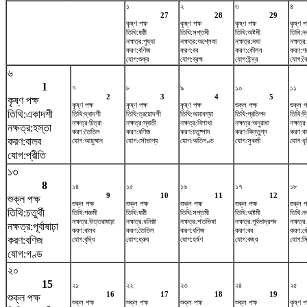
১
২
৩
৪
27
28
29
কৃষ্ণ পক্ষ
কৃষ্ণ পক্ষ
কৃষ্ণ পক্ষ
কৃষ্ণ পক
তিথি:ষষ্ঠী
তিথি:সপ্তমী
তিথি:অষ্টমী
তিথি:ন
নক্ষত্র:পুষ্যা
নক্ষত্র:অশ্লেষা
নক্ষত্র:মঘা
নক্ষত্র:প
করণ:বণিজ
করণ:বব
করণ:কৌলব
করণ:গ
যোগ:শুক্র
যোগ:ব্রহ্ম
যোগ:ইন্দ্র
যোগ:বৈ
৬
1
৭
৮
৯
১০
১১
2
3
4
5
কৃষ্ণ পক্ষ
কৃষ্ণ পক্ষ
কৃষ্ণ পক্ষ
কৃষ্ণ পক্ষ
শুক্ল পক্ষ
শুক্ল প
তিথি:একাদশী
তিথি:দ্বাদশী
তিথি:ত্রয়োদশী
তিথি:অমাবশ্যা
তিথি:প্রতিপদ
তিথি:দ্
নক্ষত্র:চিত্রা
নক্ষত্র:স্বাতী
নক্ষত্র:বিশাখা
নক্ষত্র:অনুরাধা
নক্ষত্র:
নক্ষত্র:হস্তা
করণ:তৈতিল
করণ:বণিজ
করণ:চতুষ্পাদ
করণ:কিন্তুগ্ন
করণ:ব
করণ:বালব
যোগ:আয়ুষ্মান
যোগ:সৌভাগ্য
যোগ:অতিগণ্ড
যোগ:সুকর্মা
যোগ:ধৃ
যোগ:প্রীতি
১৩
8
১৪
১৫
১৬
১৭
১৮
9
10
11
12
শুক্ল পক্ষ
শুক্ল পক্ষ
শুক্ল পক্ষ
শুক্ল পক্ষ
শুক্ল পক্ষ
শুক্ল প
তিথি:চতুর্থী
তিথি:পঞ্চমী
তিথি:ষষ্ঠী
তিথি:সপ্তমী
তিথি:অষ্টমী
তিথি:ন
নক্ষত্র:উত্তরাষাঢ়া
নক্ষত্র:ধনিষ্ঠা
নক্ষত্র:শতভিষ‌া
নক্ষত্র:পূর্বভাদ্রপদ
নক্ষত্
নক্ষত্র:পূর্বাষাঢ়া
করণ:বালব
করণ:তৈতিল
করণ:বণিজ
করণ:বব
করণ:ক
করণ:বণিজ
যোগ:বৃদ্ধি
যোগ:ধ্রুব
যোগ:হর্ষণ
যোগ:বজ্র
যোগ:সি
যোগ:গণ্ড
২০
15
২১
২২
২৩
২৪
২৫
16
17
18
19
শুক্ল পক্ষ
শুক্ল পক্ষ
শুক্ল পক্ষ
শুক্ল পক্ষ
শুক্ল পক্ষ
কৃষ্ণ পক