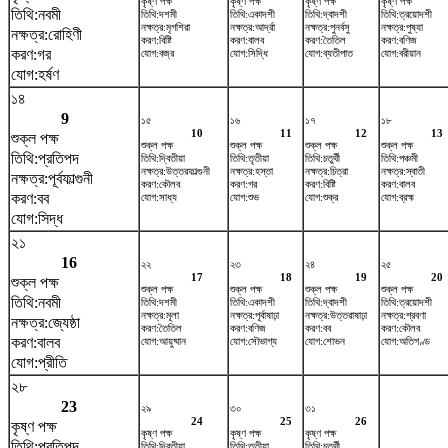
কৃষ্ণ পক্ষ
কৃষ্ণ পক্ষ
কৃষ্ণ পক্ষ
কৃষ্ণ পক্ষ
তিথি:নবমী
তিথি:দশমী
তিথি:একাদশী
তিথি:দ্বাদশী
তিথি:ত্রয়োদশী
নক্ষত্র:মৃগশিরা
নক্ষত্র:আর্দ্রা
নক্ষত্র:পুনর্বসু
নক্ষত্র:পুষ্যা
নক্ষত্র:রোহিণী
করণ:বিষ্টি
করণ:বালব
করণ:তৈতিল
করণ:বণিজ
করণ:গর
যোগ:বজ্র
যোগ:সিদ্ধি
যোগ:ব্যতীপাত
যোগ:বরীয়ান
যোগ:হর্ষণ
১৪
9
১৫
১৬
১৭
১৮
10
11
12
13
শুক্ল পক্ষ
শুক্ল পক্ষ
শুক্ল পক্ষ
শুক্ল পক্ষ
শুক্ল পক্ষ
তিথি:প্রতিপদ
তিথি:দ্বিতীয়া
তিথি:তৃতীয়া
তিথি:চতুর্থী
তিথি:পঞ্চমী
নক্ষত্র:উত্তরফাল্গুনী
নক্ষত্র:হস্তা
নক্ষত্র:চিত্রা
নক্ষত্র:স্বাতী
নক্ষত্র:পূর্বফাল্গুনী
করণ:কৌলব
করণ:গর
করণ:বিষ্টি
করণ:বালব
করণ:বব
যোগ:সাধ্য
যোগ:শুভ
যোগ:শুক্র
যোগ:ব্রহ্ম
যোগ:সিদ্ধ
২১
16
২২
২৩
২৪
২৫
17
18
19
20
শুক্ল পক্ষ
শুক্ল পক্ষ
শুক্ল পক্ষ
শুক্ল পক্ষ
শুক্ল পক্ষ
তিথি:নবমী
তিথি:দশমী
তিথি:একাদশী
তিথি:দ্বাদশী
তিথি:ত্রয়োদশী
নক্ষত্র:মূলা
নক্ষত্র:পূর্বাষাঢ়া
নক্ষত্র:উত্তরাষাঢ়া
নক্ষত্র:শ্রবণা
নক্ষত্র:জ্যেষ্ঠা
করণ:তৈতিল
করণ:বণিজ
করণ:বব
করণ:কৌলব
করণ:বালব
যোগ:আয়ুষ্মান
যোগ:সৌভাগ্য
যোগ:শোভন
যোগ:অতিগণ্ড
যোগ:প্রীতি
২৮
23
২৯
৩০
৩১
24
25
26
কৃষ্ণ পক্ষ
কৃষ্ণ পক্ষ
কৃষ্ণ পক্ষ
কৃষ্ণ পক্ষ
তিথি:প্রতিপদ
তিথি:দ্বিতীয়া
তিথি:তৃতীয়া
তিথি:চতুর্থী