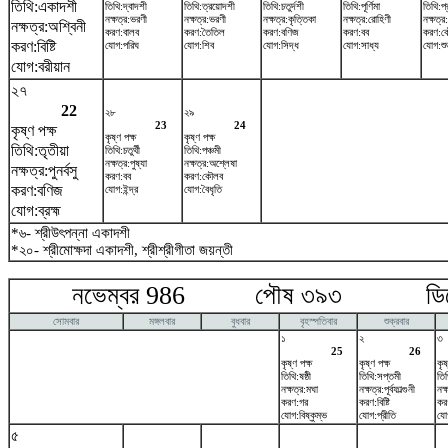
তিথি:একাদশী
তিথি:দ্বাদশী
তিথি:ত্রয়োদশী
তিথি:চতুর্দশী
তিথি:পূর্ণিমা
তিথি:প
নক্ষত্র:ভরণী
নক্ষত্র:ভরণী
নক্ষত্র:কৃত্তিকা
নক্ষত্র:রোহিণী
নক্ষত্র
নক্ষত্র:অশ্বিনী
করণ:বালব
করণ:তৈতিল
করণ:বণিজ
করণ:বব
করণ:ক
করণ:বিষ্টি
যোগ:পরিঘ
যোগ:শিব
যোগ:সিদ্ধ
যোগ:সাধ্য
যোগ:শু
যোগ:বরীয়ান
২৭
22
২৮
২৯
23
24
কৃষ্ণ পক্ষ
কৃষ্ণ পক্ষ
কৃষ্ণ পক্ষ
তিথি:তৃতীয়া
তিথি:চতুর্থী
তিথি:পঞ্চমী
নক্ষত্র:পুষ্যা
নক্ষত্র:অশ্লেষা
নক্ষত্র:পুনর্বসু
করণ:বব
করণ:কৌলব
করণ:বণিজ
যোগ:ইন্দ্র
যোগ:বৈধৃতি
যোগ:ব্রহ্ম
*৬- শ্রীউৎপন্না একাদশী
*২০- শ্রীমোক্ষদা একাদশী, শ্রীশ্রীগীতা জয়ন্তী
নভেম্বর 986 পৌষ ৩৯৩ ডিসেম
সোমবার
মঙ্গলবার
বুধবার
বৃহস্পতিবার
শুক্রবার
১
২
৩
25
26
কৃষ্ণ পক্ষ
কৃষ্ণ পক্ষ
কৃষ
তিথি:ষষ্ঠী
তিথি:সপ্তমী
তিথ
নক্ষত্র:মঘা
নক্ষত্র:পূর্বফাল্গুনী
নক্
করণ:গর
করণ:বিষ্টি
কর
যোগ:বিষ্কুম্ভ
যোগ:প্রীতি
যো
৫