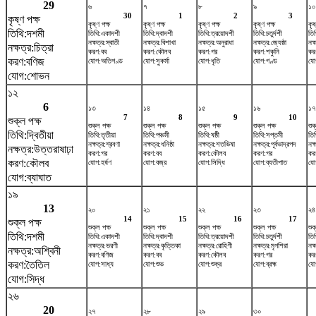
29
৬
৭
৮
৯
১০
30
1
2
3
কৃষ্ণ পক্ষ
কৃষ্ণ পক্ষ
কৃষ্ণ পক্ষ
কৃষ্ণ পক্ষ
কৃষ্ণ পক্ষ
কৃষ
তিথি:দশমী
তিথি:একাদশী
তিথি:দ্বাদশী
তিথি:ত্রয়োদশী
তিথি:চতুর্দশী
তি
নক্ষত্র:স্বাতী
নক্ষত্র:বিশাখা
নক্ষত্র:অনুরাধা
নক্ষত্র:জ্যেষ্ঠা
নক্
নক্ষত্র:চিত্রা
করণ:বব
করণ:কৌলব
করণ:গর
করণ:শকুনি
কর
করণ:বণিজ
যোগ:অতিগণ্ড
যোগ:সুকর্মা
যোগ:ধৃতি
যোগ:গণ্ড
যোগ
যোগ:শোভন
১২
6
১৩
১৪
১৫
১৬
১৭
7
8
9
10
শুক্ল পক্ষ
শুক্ল পক্ষ
শুক্ল পক্ষ
শুক্ল পক্ষ
শুক্ল পক্ষ
শুক
তিথি:দ্বিতীয়া
তিথি:তৃতীয়া
তিথি:পঞ্চমী
তিথি:ষষ্ঠী
তিথি:সপ্তমী
তিথ
নক্ষত্র:শ্রবণা
নক্ষত্র:ধনিষ্ঠা
নক্ষত্র:শতভিষ‌া
নক্ষত্র:পূর্বভাদ্রপদ
নক
নক্ষত্র:উত্তরাষাঢ়া
করণ:গর
করণ:বব
করণ:কৌলব
করণ:গর
করণ
করণ:কৌলব
যোগ:হর্ষণ
যোগ:বজ্র
যোগ:সিদ্ধি
যোগ:ব্যতীপাত
যো
যোগ:ব্যাঘাত
১৯
13
২০
২১
২২
২৩
২৪
14
15
16
17
শুক্ল পক্ষ
শুক্ল পক্ষ
শুক্ল পক্ষ
শুক্ল পক্ষ
শুক্ল পক্ষ
শুক
তিথি:দশমী
তিথি:একাদশী
তিথি:দ্বাদশী
তিথি:ত্রয়োদশী
তিথি:চতুর্দশী
তিথ
নক্ষত্র:ভরণী
নক্ষত্র:কৃত্তিকা
নক্ষত্র:রোহিণী
নক্ষত্র:মৃগশিরা
নক্
নক্ষত্র:অশ্বিনী
করণ:বণিজ
করণ:বব
করণ:কৌলব
করণ:গর
কর
করণ:তৈতিল
যোগ:সাধ্য
যোগ:শুভ
যোগ:শুক্র
যোগ:ব্রহ্ম
যোগ
যোগ:সিদ্ধ
২৬
20
২৭
২৮
২৯
৩০