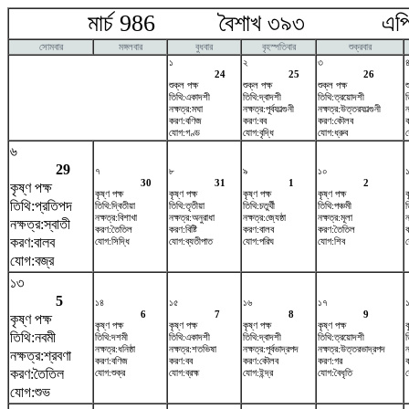
মার্চ 986 বৈশাখ ৩৯৩ এপ্র
সোমবার
মঙ্গলবার
বুধবার
বৃহস্পতিবার
শুক্রবার
১
২
৩
24
25
26
শুক্ল পক্ষ
শুক্ল পক্ষ
শুক্ল পক্ষ
শ
তিথি:একাদশী
তিথি:দ্বাদশী
তিথি:ত্রয়োদশী
ত
নক্ষত্র:মঘা
নক্ষত্র:পূর্বফাল্গুনী
নক্ষত্র:উত্তরফাল্গুনী
ন
করণ:বণিজ
করণ:বব
করণ:কৌলব
যোগ:গণ্ড
যোগ:বৃদ্ধি
যোগ:ধ্রুব
য
৬
29
৭
৮
৯
১০
30
31
1
2
কৃষ্ণ পক্ষ
কৃষ্ণ পক্ষ
কৃষ্ণ পক্ষ
কৃষ্ণ পক্ষ
কৃষ্ণ পক্ষ
ক
তিথি:প্রতিপদ
তিথি:দ্বিতীয়া
তিথি:তৃতীয়া
তিথি:চতুর্থী
তিথি:পঞ্চমী
ত
নক্ষত্র:বিশাখা
নক্ষত্র:অনুরাধা
নক্ষত্র:জ্যেষ্ঠা
নক্ষত্র:মূলা
ন
নক্ষত্র:স্বাতী
করণ:তৈতিল
করণ:বিষ্টি
করণ:বালব
করণ:তৈতিল
করণ:বালব
যোগ:সিদ্ধি
যোগ:ব্যতীপাত
যোগ:পরিঘ
যোগ:শিব
য
যোগ:বজ্র
১৩
5
১৪
১৫
১৬
১৭
6
7
8
9
কৃষ্ণ পক্ষ
কৃষ্ণ পক্ষ
কৃষ্ণ পক্ষ
কৃষ্ণ পক্ষ
কৃষ্ণ পক্ষ
ক
তিথি:নবমী
তিথি:দশমী
তিথি:একাদশী
তিথি:দ্বাদশী
তিথি:ত্রয়োদশী
ত
নক্ষত্র:ধনিষ্ঠা
নক্ষত্র:শতভিষ‌া
নক্ষত্র:পূর্বভাদ্রপদ
নক্ষত্র:উত্তরভাদ্রপদ
ন
নক্ষত্র:শ্রবণা
করণ:বণিজ
করণ:বব
করণ:কৌলব
করণ:গর
ক
করণ:তৈতিল
যোগ:শুক্র
যোগ:ব্রহ্ম
যোগ:ইন্দ্র
যোগ:বৈধৃতি
য
যোগ:শুভ