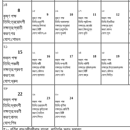
১৪
8
১৫
১৬
১৭
১৮
9
10
11
12
কৃষ্ণ পক্ষ
কৃষ্ণ পক্ষ
কৃষ্ণ পক্ষ
শুক্ল পক্ষ
শুক্ল পক্ষ
তিথি:ত্রয়োদশী
তিথি:চতুর্দশী
তিথি:অমাবশ্যা
তিথি:প্রতিপদ
তিথি:দ্বিতীয়া
নক্ষত্র:বিশাখা
নক্ষত্র:অনুরাধা
নক্ষত্র:জ্যেষ্ঠা
নক্ষত্র:মূলা
ন
নক্ষত্র:স্বাতী
করণ:বিষ্টি
করণ:চতুষ্পাদ
করণ:কিন্তুগ্ন
করণ:বালব
করণ:গর
যোগ:অতিগণ্ড
যোগ:সুকর্মা
যোগ:ধৃতি
যোগ:শূল
যোগ:শোভন
২১
15
২২
২৩
২৪
২৫
16
17
18
19
শুক্ল পক্ষ
শুক্ল পক্ষ
শুক্ল পক্ষ
শুক্ল পক্ষ
শুক্ল পক্ষ
তিথি:পঞ্চমী
তিথি:ষষ্ঠী
তিথি:সপ্তমী
তিথি:অষ্টমী
তিথি:নবমী
নক্ষত্র:ধনিষ্ঠা
নক্ষত্র:শতভিষ‌া
নক্ষত্র:পূর্বভাদ্রপদ
নক্ষত্র:উত্তরভাদ্রপদ
নক্ষত্র:শ্রবণা
করণ:কৌলব
করণ:গর
করণ:বিষ্টি
করণ:কৌলব
করণ:বব
যোগ:ব্যাঘাত
যোগ:হর্ষণ
যোগ:বজ্র
যোগ:সিদ্ধি
যোগ:ধ্রুব
২৮
22
২৯
৩০
23
24
শুক্ল পক্ষ
শুক্ল পক্ষ
শুক্ল পক্ষ
তিথি:দ্বাদশী
তিথি:ত্রয়োদশী
তিথি:পূর্ণিমা
নক্ষত্র:কৃত্তিকা
নক্ষত্র:রোহিণী
নক্ষত্র:ভরণী
করণ:তৈতিল
করণ:বিষ্টি
করণ:বালব
যোগ:সিদ্ধ
যোগ:সাধ্য
যোগ:শিব
*১- পূর্ণিমা রাস/শ্রীশ্রীরাস যাত্রা, কার্ত্তিক স্নান সমাপ্ত