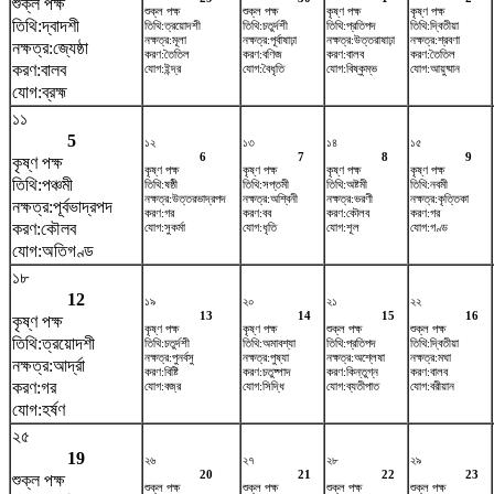
শুক্ল পক্ষ
শুক্ল পক্ষ
শুক্ল পক্ষ
কৃষ্ণ পক্ষ
কৃষ্ণ পক্ষ
তিথি:দ্বাদশী
তিথি:ত্রয়োদশী
তিথি:চতুর্দশী
তিথি:প্রতিপদ
তিথি:দ্বিতীয়া
নক্ষত্র:মূলা
নক্ষত্র:পূর্বাষাঢ়া
নক্ষত্র:উত্তরাষাঢ়া
নক্ষত্র:শ্রবণা
নক্ষত্র:জ্যেষ্ঠা
করণ:তৈতিল
করণ:বণিজ
করণ:বালব
করণ:তৈতিল
করণ:বালব
যোগ:ইন্দ্র
যোগ:বৈধৃতি
যোগ:বিষ্কুম্ভ
যোগ:আয়ুষ্মান
যোগ:ব্রহ্ম
১১
5
১২
১৩
১৪
১৫
6
7
8
9
কৃষ্ণ পক্ষ
কৃষ্ণ পক্ষ
কৃষ্ণ পক্ষ
কৃষ্ণ পক্ষ
কৃষ্ণ পক্ষ
তিথি:পঞ্চমী
তিথি:ষষ্ঠী
তিথি:সপ্তমী
তিথি:অষ্টমী
তিথি:নবমী
নক্ষত্র:উত্তরভাদ্রপদ
নক্ষত্র:অশ্বিনী
নক্ষত্র:ভরণী
নক্ষত্র:কৃত্তিকা
নক্ষত্র:পূর্বভাদ্রপদ
করণ:গর
করণ:বব
করণ:কৌলব
করণ:গর
করণ:কৌলব
যোগ:সুকর্মা
যোগ:ধৃতি
যোগ:শূল
যোগ:গণ্ড
যোগ:অতিগণ্ড
১৮
12
১৯
২০
২১
২২
13
14
15
16
কৃষ্ণ পক্ষ
কৃষ্ণ পক্ষ
কৃষ্ণ পক্ষ
শুক্ল পক্ষ
শুক্ল পক্ষ
তিথি:ত্রয়োদশী
তিথি:চতুর্দশী
তিথি:অমাবশ্যা
তিথি:প্রতিপদ
তিথি:দ্বিতীয়া
নক্ষত্র:পুনর্বসু
নক্ষত্র:পুষ্যা
নক্ষত্র:অশ্লেষা
নক্ষত্র:মঘা
নক্ষত্র:আর্দ্রা
করণ:বিষ্টি
করণ:চতুষ্পাদ
করণ:কিন্তুগ্ন
করণ:বালব
করণ:গর
যোগ:বজ্র
যোগ:সিদ্ধি
যোগ:ব্যতীপাত
যোগ:বরীয়ান
যোগ:হর্ষণ
২৫
19
২৬
২৭
২৮
২৯
20
21
22
23
শুক্ল পক্ষ
শুক্ল পক্ষ
শুক্ল পক্ষ
শুক্ল পক্ষ
শুক্ল পক্ষ