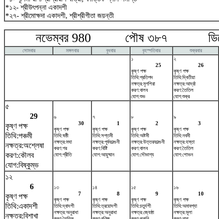
*১২- শ্রীউৎপন্না একাদশী
*২৭- শ্রীমোক্ষদা একাদশী, শ্রীশ্রীগীতা জয়ন্তী
নভেম্বর 980 পৌষ ৩৮৭ ডিসেম
সোমবার
মঙ্গলবার
বুধবার
বৃহস্পতিবার
শুক্রবার
১
২
25
26
কৃষ্ণ পক্ষ
কৃষ্ণ পক্ষ
তিথি:প্রতিপদ
তিথি:দ্বিতীয়া
নক্ষত্র:মৃগশিরা
নক্ষত্র:আর্দ্রা
করণ:বালব
করণ:তৈতিল
যোগ:শুভ
যোগ:শুক্র
৫
29
৬
৭
৮
৯
30
1
2
3
কৃষ্ণ পক্ষ
কৃষ্ণ পক্ষ
কৃষ্ণ পক্ষ
কৃষ্ণ পক্ষ
কৃষ্ণ পক্ষ
তিথি:পঞ্চমী
তিথি:ষষ্ঠী
তিথি:সপ্তমী
তিথি:অষ্টমী
তিথি:নবমী
নক্ষত্র:মঘা
নক্ষত্র:পূর্বফাল্গুনী
নক্ষত্র:উত্তরফাল্গুনী
নক্ষত্র:হস্তা
নক্ষত্র:অশ্লেষা
করণ:গর
করণ:বিষ্টি
করণ:বালব
করণ:তৈতিল
করণ:কৌলব
যোগ:প্রীতি
যোগ:আয়ুষ্মান
যোগ:সৌভাগ্য
যোগ:শোভন
যোগ:বিষ্কুম্ভ
১২
6
১৩
১৪
১৫
১৬
7
8
9
10
কৃষ্ণ পক্ষ
কৃষ্ণ পক্ষ
কৃষ্ণ পক্ষ
কৃষ্ণ পক্ষ
কৃষ্ণ পক্ষ
তিথি:একাদশী
তিথি:দ্বাদশী
তিথি:ত্রয়োদশী
তিথি:চতুর্দশী
তিথি:অমাবশ্যা
নক্ষত্র:অনুরাধা
নক্ষত্র:অনুরাধা
নক্ষত্র:জ্যেষ্ঠা
নক্ষত্র:মূলা
নক্ষত্র:বিশাখা
করণ:তৈতিল
করণ:বণিজ
করণ:শকুনি
করণ:নাগ