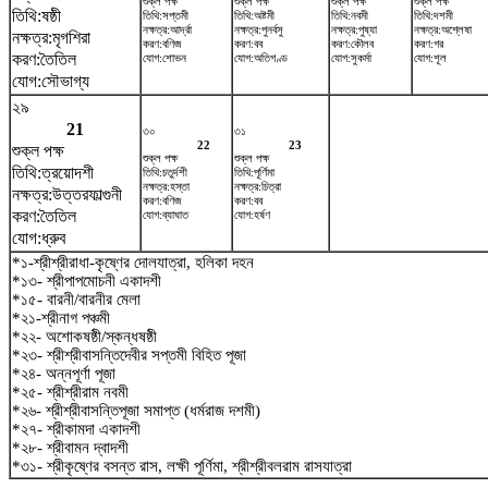
শুক্ল পক্ষ
শুক্ল পক্ষ
শুক্ল পক্ষ
শুক্ল পক্ষ
তিথি:ষষ্ঠী
তিথি:সপ্তমী
তিথি:অষ্টমী
তিথি:নবমী
তিথি:দশমী
নক্ষত্র:আর্দ্রা
নক্ষত্র:পুনর্বসু
নক্ষত্র:পুষ্যা
নক্ষত্র:অশ্লেষা
নক্ষত্র:মৃগশিরা
করণ:বণিজ
করণ:বব
করণ:কৌলব
করণ:গর
করণ:তৈতিল
যোগ:শোভন
যোগ:অতিগণ্ড
যোগ:সুকর্মা
যোগ:শূল
যোগ:সৌভাগ্য
২৯
21
৩০
৩১
22
23
শুক্ল পক্ষ
শুক্ল পক্ষ
শুক্ল পক্ষ
তিথি:ত্রয়োদশী
তিথি:চতুর্দশী
তিথি:পূর্ণিমা
নক্ষত্র:হস্তা
নক্ষত্র:চিত্রা
নক্ষত্র:উত্তরফাল্গুনী
করণ:বণিজ
করণ:বব
করণ:তৈতিল
যোগ:ব্যাঘাত
যোগ:হর্ষণ
যোগ:ধ্রুব
*১-শ্রীশ্রীরাধা-কৃষ্ণের দোলযাত্রা, হলিকা দহন
*১৩- শ্রীপাপমোচনী একাদশী
*১৫- বারনী/বারনীর মেলা
*২১-শ্রীনাগ পঞ্চমী
*২২- অশোকষষ্ঠী/স্কন্ধষষ্ঠী
*২৩- শ্রীশ্রীবাসন্তিদেবীর সপ্তমী বিহিত পূজা
*২৪- অন্নপূর্ণা পূজা
*২৫- শ্রীশ্রীরাম নবমী
*২৬- শ্রীশ্রীবাসন্তিপূজা সমাপ্ত (ধর্মরাজ দশমী)
*২৭- শ্রীকামদা একাদশী
*২৮- শ্রীবামন দ্বাদশী
*৩১- শ্রীকৃষ্ণের বসন্ত রাস, লক্ষী পূর্ণিমা, শ্রীশ্রীবলরাম রাসযাত্রা