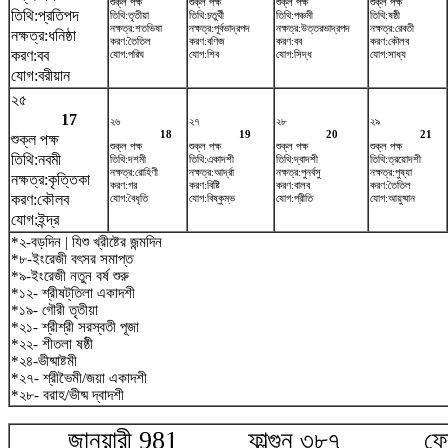
শুক্ল পক্ষ
শুক্ল পক্ষ
শুক্ল পক্ষ
শুক্ল পক্ষ
তিথি:প্রতিপদ
তিথি:তৃতীয়া
তিথি:চতুর্থী
তিথি:পঞ্চমী
তিথি:ষষ্ঠী
নক্ষত্র:শতভিষ‌া
নক্ষত্র:পূর্বভাদ্রপদ
নক্ষত্র:উত্তরভাদ্রপদ
নক্ষত্র:রেবতী
নক্ষত্র:ধনিষ্ঠা
করণ:তৈতিল
করণ:বণিজ
করণ:বব
করণ:কৌলব
করণ:বব
যোগ:পরিঘ
যোগ:শিব
যোগ:সিদ্ধ
যোগ:সাধ্য
যোগ:বরীয়ান
২৫
17
২৬
২৭
২৮
২৯
18
19
20
21
শুক্ল পক্ষ
শুক্ল পক্ষ
শুক্ল পক্ষ
শুক্ল পক্ষ
শুক্ল পক্ষ
তিথি:নবমী
তিথি:দশমী
তিথি:একাদশী
তিথি:দ্বাদশী
তিথি:ত্রয়োদশী
নক্ষত্র:রোহিণী
নক্ষত্র:আর্দ্রা
নক্ষত্র:পুনর্বসু
নক্ষত্র:পুষ্যা
নক্ষত্র:কৃত্তিকা
করণ:গর
করণ:বিষ্টি
করণ:বালব
করণ:তৈতিল
করণ:কৌলব
যোগ:বৈধৃতি
যোগ:বিষ্কুম্ভ
যোগ:প্রীতি
যোগ:আয়ুষ্মান
যোগ:ইন্দ্র
*২-বড়দিন | যিশু খ্রীষ্টের জন্মদিন
*৮-ইংরেজী বৎসর সমাপ্ত
*৯-ইংরেজী নতুন বর্ষ শুরু
*১২- শ্রীষট্‌তিলা একাদশী
*১৯- গৌরী তৃতীয়া
*২১- শ্রীশ্রী সরস্বতী পূজা
*২২- শীতলা ষষ্ঠী
*২৪-ভীষ্মাষ্টমী
*২৭- শ্রীভৈমী/জয়া একাদশী
*২৮- বরাহ/ভীষ্ম দ্বাদশী
জানুয়ারী 981 ফাল্গুন ৩৮৭ ফেব্র