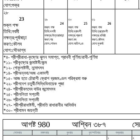
যোগ:শুক্র
২৮
23
২৯
৩০
৩১
24
25
26
শুক্ল পক্ষ
শুক্ল পক্ষ
শুক্ল পক্ষ
শুক্ল পক্ষ
তিথি:নবমী
তিথি:দশমী
তিথি:দ্বাদশী
তিথি:ত্রয়োদশী
নক্ষত্র:উত্তরাষাঢ়া
নক্ষত্র:শ্রবণা
নক্ষত্র:ধনিষ্ঠা
নক্ষত্র:পূর্বাষাঢ়া
করণ:গর
করণ:বব
করণ:কৌলব
করণ:কৌলব
যোগ:শোভন
যোগ:অতিগণ্ড
যোগ:সুকর্মা
যোগ:সৌভাগ্য
*৪- শ্রীশ্রীরাধা-কৃষ্ণের ঝুলন সমাপ্ত, শ্রাবনী পূর্ণিমা/রাখী-পূর্ণিমা
*১১- শ্রীকৃষ্ণের জন্মাষ্টমী/জন্ম
*১২- গোকুলাষ্টমী, নন্দোৎসব
*১৪- শ্রীঅন্নদা/অজ একাদশী
*১৫- আজ হতে চৌরাশী ক্রোশ ব্রজমণ্ডল পরিক্রমা শুরু
*২২- শ্রীগনেশ চতুর্থী/সিদ্ধিবিনায়েক পূজা
*২৪- শ্রীশ্রীবলদেব দাউর জন্মোৎসব
*২৫- শ্রীললিতা সপ্তমী
*২৬- শ্রীললিতা সপ্তমী
*২৭- শ্রীশ্রীরাধাষ্টমী, শ্রীমতি রাধারানীর আবির্ভাব
*৩০- শ্রীবামন জয়ন্তী
আগষ্ট 980 আশ্বিন ৩৮৭ সেপ্টে
সোমবার
মঙ্গলবার
বুধবার
বৃহস্পতিবার
শুক্রবার
১
২