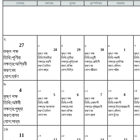
সোমবার
মঙ্গলবার
বুধবার
বৃহস্পতিবার
শুক্রবার
২
27
৩
৪
৫
৬
৭
28
29
30
1
শুক্ল পক্ষ
কৃষ্ণ পক্ষ
কৃষ্ণ পক্ষ
কৃষ্ণ পক্ষ
কৃষ্ণ পক্ষ
কৃষ্ণ 
তিথি:পূর্ণিমা
তিথি:দ্বিতীয়া
তিথি:তৃতীয়া
তিথি:চতুর্থী
তিথি:পঞ্চমী
তিথি:ষ
নক্ষত্র:ভরণী
নক্ষত্র:কৃত্তিকা
নক্ষত্র:রোহিণী
নক্ষত্র:মৃগশিরা
নক্ষত্
নক্ষত্র:অশ্বিনী
করণ:তৈতিল
করণ:বণিজ
করণ:বব
করণ:কৌলব
করণ:
করণ:বব
যোগ:বজ্র
যোগ:সিদ্ধি
যোগ:বরীয়ান
যোগ:পরিঘ
যোগ:
যোগ:হর্ষণ
৯
4
১০
১১
১২
১৩
১৪
5
6
7
8
কৃষ্ণ পক্ষ
কৃষ্ণ পক্ষ
কৃষ্ণ পক্ষ
কৃষ্ণ পক্ষ
কৃষ্ণ পক্ষ
কৃষ্ণ 
তিথি:অষ্টমী
তিথি:নবমী
তিথি:দশমী
তিথি:একাদশী
তিথি:দ্বাদশী
তিথি
নক্ষত্র:অশ্লেষা
নক্ষত্র:মঘা
নক্ষত্র:পূর্বফাল্গুনী
নক্ষত্র:উত্তরফাল্গুনী
নক্ষত
নক্ষত্র:পুষ্যা
করণ:তৈতিল
করণ:বণিজ
করণ:বব
করণ:কৌলব
করণ:
করণ:বালব
যোগ:শুভ
যোগ:শুক্র
যোগ:ব্রহ্ম
যোগ:ইন্দ্র
যোগ:ব
যোগ:সাধ্য
১৬
11
১৭
১৮
১৯
২০
২১
12
13
14
15