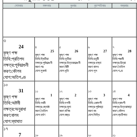
সোমবার
মঙ্গলবার
বুধবার
বৃহস্পতিবার
শুক্রবার
৩
24
৪
৫
৬
৭
25
26
27
28
কৃষ্ণ পক্ষ
কৃষ্ণ পক্ষ
কৃষ্ণ পক্ষ
কৃষ্ণ পক্ষ
কৃষ্ণ পক্ষ
তিথি:প্রতিপদ
তিথি:দ্বিতীয়া
তিথি:তৃতীয়া
তিথি:চতুর্থী
তিথি:পঞ্চমী
নক্ষত্র:পূর্বফাল্গুনী
নক্ষত্র:উত্তরফাল্গুনী
নক্ষত্র:হস্তা
নক্ষত্র:চিত্রা
নক্ষত্র:পূর্বফাল্গুনী
করণ:গর
করণ:বিষ্টি
করণ:বালব
করণ:তৈতিল
করণ:কৌলব
যোগ:সুকর্মা
যোগ:ধৃতি
যোগ:শূল
যোগ:গণ্ড
যোগ:অতিগণ্ড
১০
31
১১
১২
১৩
১৪
1
2
3
4
কৃষ্ণ পক্ষ
কৃষ্ণ পক্ষ
কৃষ্ণ পক্ষ
কৃষ্ণ পক্ষ
কৃষ্ণ পক্ষ
তিথি:অষ্টমী
তিথি:নবমী
তিথি:দশমী
তিথি:একাদশী
তিথি:দ্বাদশী
নক্ষত্র:জ্যেষ্ঠা
নক্ষত্র:মূলা
নক্ষত্র:পূর্বাষাঢ়া
নক্ষত্র:উত্তরাষাঢ়া
নক্ষত্র:অনুরাধা
করণ:তৈতিল
করণ:বণিজ
করণ:বব
করণ:কৌলব
করণ:বালব
যোগ:হর্ষণ
যোগ:বজ্র
যোগ:সিদ্ধি
যোগ:ব্যতীপাত
যোগ:ব্যাঘাত
১৭
7
১৮
১৯
২০
২১