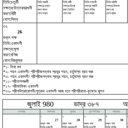
তিথি:চতুর্থী
তিথি:পঞ্চমী
তিথি:ষষ্ঠী
তিথি:সপ্তমী
তিথি:অষ্টমী
নক্ষত্র:হস্তা
নক্ষত্র:চিত্রা
নক্ষত্র:স্বাতী
নক্ষত্র:বিশাখা
নক্ষত্র:উত্তরফাল্গুনী
করণ:বালব
করণ:তৈতিল
করণ:বণিজ
করণ:বব
করণ:বিষ্টি
যোগ:সাধ্য
যোগ:শুভ
যোগ:শুক্র
যোগ:ব্রহ্ম
যোগ:সিদ্ধ
৩২
26
শুক্ল পক্ষ
তিথি:একাদশী
নক্ষত্র:মূলা
করণ:বণিজ
যোগ:বিষ্কুম্ভ
*১- ফিরা রথ
*২- শয়ন একাদশী/ শ্রীশ্রীজগন্নাথ প্রভুর শয়ন, চর্তুমাস্য ব্রত শুরু
*৩- শয়ন একাদশী/ শ্রীশ্রীজগন্নাথ প্রভুর শয়ন, চর্তুমাস্য ব্রত শুরু
*১১- শ্রীনাগপঞ্চমী
*১৭- শ্রীকামিকা একাদশী
*৩২- শ্রীপবিত্রারোপনী/পুত্রদা একাদশী আজ হতে শ্রীশ্রীরাধা-কৃষ্ণের ঝুলন
জুলাই 980 ভাদ্র ৩৮৭ আগষ্
সোমবার
মঙ্গলবার
বুধবার
বৃহস্পতিবার
শুক্রবার
১
২
৩
৪
27
28
29
30
শুক্ল পক্ষ
শুক্ল পক্ষ
শুক্ল পক্ষ
শুক্ল পক্ষ
তিথি:দ্বাদশী
তিথি:ত্রয়োদশী
তিথি:চতুর্দশী
তিথি:পূর্ণিমা