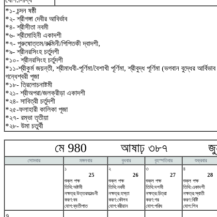
*১- চন্দন ষষ্ঠী
*২- শ্রীগঙ্গা দেবীর আবির্ভাব
*৪- শ্রীসীতা নবমী
*৬- শ্রীমোহিনী একাদশী
*৭- পুরুষোত্তম/রুক্মিনী/পিপিতকী দ্বাদশী,
*৯- শ্রীনরসিংহ চর্তুদশী
*১০- শ্রীনরসিংহ চর্তুদশী
*১১-শ্রীকুর্ম জয়ন্তী, শ্রীমাধবী-পূর্ণিমা/বৈশাখী পূর্ণিমা, শ্রীবুদ্ধ পূর্ণিমা (ভগবান বুদ্ধের আর্বিভ
গন্ধেশ্বরী পূজা
*১৮- ত্রিলোচনাষ্টমী
*২১- শ্রীঅপরা/জলক্রীড়া একাদশী
*২৪- সাবিত্রী চর্তুদশী
*২৫-ফলাহারী কালিকা পূজা
*২৭- রম্ভা তৃতীয়া
*২৮- উমা চতুর্থী
মে 980 আষাঢ় ৩৮৭ জুন
সোমবার
মঙ্গলবার
বুধবার
বৃহস্পতিবার
শুক্রবার
১
২
৩
৪
25
26
27
28
শুক্ল পক্ষ
শুক্ল পক্ষ
শুক্ল পক্ষ
শুক্ল পক্ষ
তিথি:অষ্টমী
তিথি:নবমী
তিথি:দশমী
তিথি:একাদশী
নক্ষত্র:উত্তরফাল্গুনী
নক্ষত্র:হস্তা
নক্ষত্র:চিত্রা
নক্ষত্র:স্বাতী
করণ:বব
করণ:কৌলব
করণ:গর
করণ:বিষ্টি
যোগ:ব্যতীপাত
যোগ:বরীয়ান
যোগ:পরিঘ
যোগ:শিব
৭