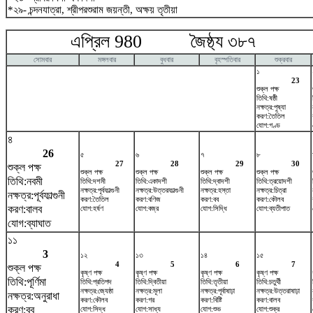
*২৯- চন্দনযাত্রা, শ্রীপরশুরাম জয়ন্তী, অক্ষয় তৃতীয়া
এপ্রিল 980 জৈষ্ঠ্য ৩৮৭ ম
সোমবার
মঙ্গলবার
বুধবার
বৃহস্পতিবার
শুক্রবার
১
23
শুক্ল পক্ষ
তিথি:ষষ্ঠী
নক্ষত্র:পুষ্যা
করণ:তৈতিল
যোগ:গণ্ড
৪
26
৫
৬
৭
৮
27
28
29
30
শুক্ল পক্ষ
শুক্ল পক্ষ
শুক্ল পক্ষ
শুক্ল পক্ষ
শুক্ল পক্ষ
তিথি:নবমী
তিথি:দশমী
তিথি:একাদশী
তিথি:দ্বাদশী
তিথি:ত্রয়োদশী
নক্ষত্র:পূর্বফাল্গুনী
নক্ষত্র:উত্তরফাল্গুনী
নক্ষত্র:হস্তা
নক্ষত্র:চিত্রা
নক্ষত্র:পূর্বফাল্গুনী
করণ:তৈতিল
করণ:বণিজ
করণ:বব
করণ:কৌলব
করণ:বালব
যোগ:হর্ষণ
যোগ:বজ্র
যোগ:সিদ্ধি
যোগ:ব্যতীপাত
যোগ:ব্যাঘাত
১১
3
১২
১৩
১৪
১৫
4
5
6
7
শুক্ল পক্ষ
কৃষ্ণ পক্ষ
কৃষ্ণ পক্ষ
কৃষ্ণ পক্ষ
কৃষ্ণ পক্ষ
তিথি:পূর্ণিমা
তিথি:প্রতিপদ
তিথি:দ্বিতীয়া
তিথি:তৃতীয়া
তিথি:চতুর্থী
নক্ষত্র:জ্যেষ্ঠা
নক্ষত্র:মূলা
নক্ষত্র:পূর্বাষাঢ়া
নক্ষত্র:উত্তরাষাঢ়া
নক্ষত্র:অনুরাধা
করণ:কৌলব
করণ:গর
করণ:বিষ্টি
করণ:বালব
করণ:বব
যোগ:সিদ্ধ
যোগ:সাধ্য
যোগ:শুভ
যোগ:শুক্র