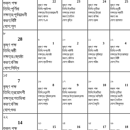
22
23
24
25
শুক্ল পক্ষ
কৃষ্ণ পক্ষ
কৃষ্ণ পক্ষ
কৃষ্ণ পক্ষ
কৃষ্ণ পক্ষ
তিথি:পূর্ণিমা
তিথি:প্রতিপদ
তিথি:দ্বিতীয়া
তিথি:তৃতীয়া
তিথি:চতুর্থী
নক্ষত্র:উত্তরফাল্গুনী
নক্ষত্র:হস্তা
নক্ষত্র:চিত্রা
নক্ষত্র:স্বাতী
নক্ষত্র:পূর্বফাল্গুনী
করণ:বালব
করণ:তৈতিল
করণ:বণিজ
করণ:বব
করণ:বিষ্টি
যোগ:গণ্ড
যোগ:বৃদ্ধি
যোগ:ধ্রুব
যোগ:ব্যাঘাত
যোগ:শূল
৮
28
৯
১০
১১
১২
1
2
3
4
কৃষ্ণ পক্ষ
কৃষ্ণ পক্ষ
কৃষ্ণ পক্ষ
কৃষ্ণ পক্ষ
কৃষ্ণ পক্ষ
তিথি:ষষ্ঠী
তিথি:সপ্তমী
তিথি:অষ্টমী
তিথি:নবমী
তিথি:দশমী
নক্ষত্র:জ্যেষ্ঠা
নক্ষত্র:মূলা
নক্ষত্র:পূর্বাষাঢ়া
নক্ষত্র:উত্তরাষাঢ়া
নক্ষত্র:জ্যেষ্ঠা
করণ:বব
করণ:কৌলব
করণ:গর
করণ:বিষ্টি
করণ:বণিজ
যোগ:ব্যতীপাত
যোগ:বরীয়ান
যোগ:পরিঘ
যোগ:শিব
যোগ:সিদ্ধি
১৫
7
১৬
১৭
১৮
১৯
8
9
10
11
কৃষ্ণ পক্ষ
কৃষ্ণ পক্ষ
কৃষ্ণ পক্ষ
শুক্ল পক্ষ
শুক্ল পক্ষ
তিথি:ত্রয়োদশী
তিথি:চতুর্দশী
তিথি:অমাবশ্যা
তিথি:দ্বিতীয়া
তিথি:তৃতীয়া
নক্ষত্র:পূর্বভাদ্রপদ
নক্ষত্র:উত্তরভাদ্রপদ
নক্ষত্র:অশ্বিনী
নক্ষত্র:ভরণী
নক্ষত্র:শতভিষ‌া
করণ:শকুনি
করণ:নাগ
করণ:বালব
করণ:তৈতিল
করণ:বণিজ
যোগ:শুক্র
যোগ:ব্রহ্ম
যোগ:বৈধৃতি
যোগ:বিষ্কুম্ভ
যোগ:শুভ
২২
14
২৩
২৪
২৫
২৬
15
16
17
18
শুক্ল পক্ষ