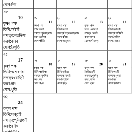
যোগ:শিব
১৮
10
১৯
২০
২১
২২
11
12
13
14
কৃষ্ণ পক্ষ
কৃষ্ণ পক্ষ
কৃষ্ণ পক্ষ
কৃষ্ণ পক্ষ
কৃষ্ণ পক্ষ
তিথি:অষ্টমী
তিথি:নবমী
তিথি:দশমী
তিথি:একাদশী
তিথি:দ্বাদশী
নক্ষত্র:পূর্বভাদ্রপদ
নক্ষত্র:উত্তরভাদ্রপদ
নক্ষত্র:রেবতী
নক্ষত্র:অশ্বিনী
নক্ষত্র:শতভিষ‌া
করণ:তৈতিল
করণ:বণিজ
করণ:বালব
করণ:তৈতিল
করণ:বালব
যোগ:প্রীতি
যোগ:আয়ুষ্মান
যোগ:সৌভাগ্য
যোগ:শোভন
যোগ:বৈধৃতি
২৫
17
২৬
২৭
২৮
২৯
18
19
20
21
কৃষ্ণ পক্ষ
শুক্ল পক্ষ
শুক্ল পক্ষ
শুক্ল পক্ষ
শুক্ল পক্ষ
তিথি:অমাবশ্যা
তিথি:প্রতিপদ
তিথি:তৃতীয়া
তিথি:চতুর্থী
তিথি:পঞ্চমী
নক্ষত্র:মৃগশিরা
নক্ষত্র:আর্দ্রা
নক্ষত্র:পুনর্বসু
নক্ষত্র:পুষ্যা
নক্ষত্র:রোহিণী
করণ:বব
করণ:তৈতিল
করণ:বণিজ
করণ:বব
করণ:নাগ
যোগ:গণ্ড
যোগ:বৃদ্ধি
যোগ:ধ্রুব
যোগ:ব্যাঘাত
যোগ:ধৃতি
৩২
24
শুক্ল পক্ষ
তিথি:সপ্তমী
নক্ষত্র:পূর্বফাল্গুনী
করণ:বণিজ
যোগ:সিদ্ধি