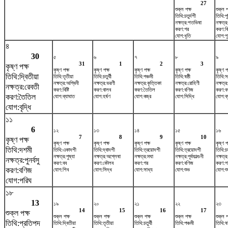
27
শুক্ল পক্ষ
শুক্ল প
তিথি:চতুর্দশী
তিথি:পূর
নক্ষত্র:শতভিষ‌া
নক্ষত্র
করণ:গর
করণ:বিষ
যোগ:ধৃতি
যোগ:শ
৪
30
৫
৬
৭
৮
৯
31
1
2
3
কৃষ্ণ পক্ষ
কৃষ্ণ পক্ষ
কৃষ্ণ পক্ষ
কৃষ্ণ পক্ষ
কৃষ্ণ পক্ষ
কৃষ্ণ প
তিথি:দ্বিতীয়া
তিথি:তৃতীয়া
তিথি:চতুর্থী
তিথি:পঞ্চমী
তিথি:ষষ্ঠী
তিথি:স
নক্ষত্র:অশ্বিনী
নক্ষত্র:ভরণী
নক্ষত্র:কৃত্তিকা
নক্ষত্র:রোহিণী
নক্ষত্র
নক্ষত্র:রেবতী
করণ:বিষ্টি
করণ:বালব
করণ:তৈতিল
করণ:বণিজ
করণ:ব
করণ:তৈতিল
যোগ:ব্যাঘাত
যোগ:হর্ষণ
যোগ:বজ্র
যোগ:সিদ্ধি
যোগ:ব্
যোগ:বৃদ্ধি
১১
6
১২
১৩
১৪
১৫
১৬
7
8
9
10
কৃষ্ণ পক্ষ
কৃষ্ণ পক্ষ
কৃষ্ণ পক্ষ
কৃষ্ণ পক্ষ
কৃষ্ণ পক্ষ
কৃষ্ণ প
তিথি:দশমী
তিথি:একাদশী
তিথি:দ্বাদশী
তিথি:ত্রয়োদশী
তিথি:ত্রয়োদশী
তিথি:চত
নক্ষত্র:পুষ্যা
নক্ষত্র:অশ্লেষা
নক্ষত্র:মঘা
নক্ষত্র:পূর্বফাল্গুনী
নক্ষত্র
নক্ষত্র:পুনর্বসু
করণ:বব
করণ:কৌলব
করণ:গর
করণ:বণিজ
করণ:শ
করণ:বণিজ
যোগ:শিব
যোগ:সিদ্ধ
যোগ:সাধ্য
যোগ:শুভ
যোগ:শু
যোগ:পরিঘ
১৮
13
১৯
২০
২১
২২
২৩
14
15
16
17
শুক্ল পক্ষ
শুক্ল পক্ষ
শুক্ল পক্ষ
শুক্ল পক্ষ
শুক্ল পক্ষ
শুক্ল প
তিথি:প্রতিপদ
তিথি:দ্বিতীয়া
তিথি:তৃতীয়া
তিথি:চতুর্থী
তিথি:পঞ্চমী
তিথি:ষষ্