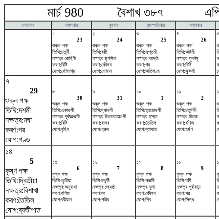
মার্চ 980 বৈশাখ ৩৮৭ এপ্র
সোমবার
মঙ্গলবার
বুধবার
বৃহস্পতিবার
শুক্রবার
১
২
৩
৪
23
24
25
26
শুক্ল পক্ষ
শুক্ল পক্ষ
শুক্ল পক্ষ
শুক্ল পক্ষ
শ
তিথি:চতুর্থী
তিথি:ষষ্ঠী
তিথি:সপ্তমী
তিথি:অষ্টমী
ত
নক্ষত্র:রোহিণী
নক্ষত্র:মৃগশিরা
নক্ষত্র:আর্দ্রা
নক্ষত্র:পুনর্বসু
ন
করণ:বিষ্টি
করণ:কৌলব
করণ:গর
করণ:বিষ্টি
ক
যোগ:সৌভাগ্য
যোগ:শোভন
যোগ:অতিগণ্ড
যোগ:সুকর্মা
য
৭
29
৮
৯
১০
১১
১
30
31
1
2
শুক্ল পক্ষ
শুক্ল পক্ষ
শুক্ল পক্ষ
শুক্ল পক্ষ
শুক্ল পক্ষ
শ
তিথি:দশমী
তিথি:একাদশী
তিথি:দ্বাদশী
তিথি:ত্রয়োদশী
তিথি:চতুর্দশী
ত
নক্ষত্র:পূর্বফাল্গুনী
নক্ষত্র:উত্তরফাল্গুনী
নক্ষত্র:হস্তা
নক্ষত্র:চিত্রা
ন
নক্ষত্র:মঘা
করণ:বিষ্টি
করণ:বালব
করণ:তৈতিল
করণ:বণিজ
ক
করণ:গর
যোগ:বৃদ্ধি
যোগ:ধ্রুব
যোগ:ব্যাঘাত
যোগ:হর্ষণ
য
যোগ:গণ্ড
১৪
5
১৫
১৬
১৭
১৮
১
6
7
8
9
কৃষ্ণ পক্ষ
কৃষ্ণ পক্ষ
কৃষ্ণ পক্ষ
কৃষ্ণ পক্ষ
কৃষ্ণ পক্ষ
ক
তিথি:দ্বিতীয়া
তিথি:তৃতীয়া
তিথি:চতুর্থী
তিথি:পঞ্চমী
তিথি:ষষ্ঠী
ত
নক্ষত্র:অনুরাধা
নক্ষত্র:জ্যেষ্ঠা
নক্ষত্র:মূলা
নক্ষত্র:পূর্বাষাঢ়া
ন
নক্ষত্র:বিশাখা
করণ:বণিজ
করণ:বব
করণ:কৌলব
করণ:গর
ক
করণ:তৈতিল
যোগ:বরীয়ান
যোগ:পরিঘ
যোগ:শিব
যোগ:সিদ্ধ
য
যোগ:ব্যতীপাত