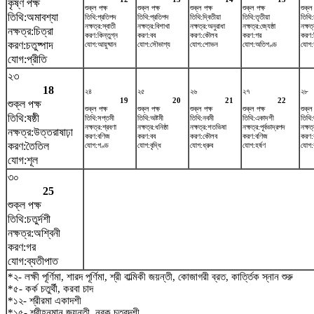
কৃষ্ণ পক্ষ
শুক্ল পক্ষ
শুক্ল পক্ষ
শুক্ল পক্ষ
শুক্ল পক্ষ
শুক্ল
তিথি:অমাবশ্যা
তিথি:প্রতিপদ
তিথি:প্রতিপদ
তিথি:দ্বিতীয়া
তিথি:তৃতীয়া
তিথি:চ
নক্ষত্র:স্বাতী
নক্ষত্র:বিশাখা
নক্ষত্র:অনুরাধা
নক্ষত্র:জ্যেষ্ঠা
নক্ষত্
নক্ষত্র:চিত্রা
করণ:কিন্তুগ্ন
করণ:বব
করণ:কৌলব
করণ:গর
করণ:বি
করণ:চতুষ্পাদ
যোগ:আয়ুষ্মান
যোগ:সৌভাগ্য
যোগ:শোভন
যোগ:অতিগণ্ড
যোগ:স
যোগ:প্রীতি
২৩
18
২৪
২৫
২৬
২৭
২৮
19
20
21
22
শুক্ল পক্ষ
শুক্ল পক্ষ
শুক্ল পক্ষ
শুক্ল পক্ষ
শুক্ল পক্ষ
শুক্ল
তিথি:ষষ্ঠী
তিথি:সপ্তমী
তিথি:অষ্টমী
তিথি:নবমী
তিথি:একাদশী
তিথি:
নক্ষত্র:শ্রবণা
নক্ষত্র:ধনিষ্ঠা
নক্ষত্র:শতভিষ‌া
নক্ষত্র:পূর্বভাদ্রপদ
নক্ষত
নক্ষত্র:উত্তরাষাঢ়া
করণ:বণিজ
করণ:বব
করণ:কৌলব
করণ:বণিজ
করণ:
করণ:তৈতিল
যোগ:গণ্ড
যোগ:বৃদ্ধি
যোগ:ধ্রুব
যোগ:হর্ষণ
যোগ:
যোগ:শূল
৩০
25
শুক্ল পক্ষ
তিথি:চতুর্দশী
নক্ষত্র:অশ্বিনী
করণ:গর
যোগ:ব্যতীপাত
*২- লক্ষী পূর্ণিমা, শারদ পূর্ণিমা, শ্রী বাল্মিকী জয়ন্তী, কোজাগরী ব্রত, কার্ত্তিক স্নান শুরু
*৫- কর্ক চতুর্থী, করবা চাদ
*১২- শ্রীরমা একাদশী
*১৫- শ্রীহনুমান জয়ন্তী, নরক চতুরদশী