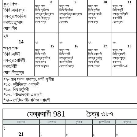
8
9
10
11
কৃষ্ণ পক্ষ
শুক্ল পক্ষ
শুক্ল পক্ষ
শুক্ল পক্ষ
শুক্ল পক্ষ
তিথি:অমাবশ্যা
তিথি:প্রতিপদ
তিথি:দ্বিতীয়া
তিথি:তৃতীয়া
তিথি:চতুর্থী
নক্ষত্র:পূর্বভাদ্রপদ
নক্ষত্র:উত্তরভাদ্রপদ
নক্ষত্র:রেবতী
নক্ষত্র:অশ্বিনী
নক্ষত্র:শতভিষ‌া
করণ:কিন্তুগ্ন
করণ:কৌলব
করণ:গর
করণ:বিষ্টি
করণ:চতুষ্পাদ
যোগ:সাধ্য
যোগ:শুভ
যোগ:শুক্র
যোগ:ব্রহ্ম
যোগ:শিব
২৪
14
২৫
২৬
২৭
২৮
15
16
17
18
শুক্ল পক্ষ
শুক্ল পক্ষ
শুক্ল পক্ষ
শুক্ল পক্ষ
শুক্ল পক্ষ
তিথি:অষ্টমী
তিথি:নবমী
তিথি:দশমী
তিথি:একাদশী
তিথি:দ্বাদশী
নক্ষত্র:মৃগশিরা
নক্ষত্র:আর্দ্রা
নক্ষত্র:পুনর্বসু
নক্ষত্র:পুষ্যা
নক্ষত্র:রোহিণী
করণ:বালব
করণ:তৈতিল
করণ:বণিজ
করণ:বব
করণ:বিষ্টি
যোগ:আয়ুষ্মান
যোগ:সৌভাগ্য
যোগ:শোভন
যোগ:অতিগণ্ড
যোগ:বিষ্কুম্ভ
*২- মাঘ স্নান সমাপ্ত, মাঘী পূর্ণিমা
*১৩- শ্রীবিজয়া একাদশী
*১৬- শিব চর্তুদশী
*২৭- শ্রীআমর্দ্দকী একাদশী
*২৮- গোবিন্দ/শ্রীনরসিংহ দ্বাদশী
ফেব্রুয়ারী 981 চৈত্র ৩৮৭ মা
সোমবার
মঙ্গলবার
বুধবার
বৃহস্পতিবার
শুক্রবার
১
21
২
৩
৪
৫