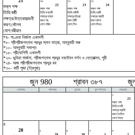
21
২৯
৩০
৩১
22
23
24
শুক্ল পক্ষ
শুক্ল পক্ষ
শুক্ল পক্ষ
শুক্ল পক্ষ
তিথি:ষষ্ঠী
তিথি:সপ্তমী
তিথি:অষ্টমী
তিথি:নবমী
নক্ষত্র:হস্তা
নক্ষত্র:চিত্রা
নক্ষত্র:স্বাতী
নক্ষত্র:উত্তরফাল্গুনী
করণ:গর
করণ:বিষ্টি
করণ:বালব
করণ:কৌলব
যোগ:পরিঘ
যোগ:শিব
যোগ:সিদ্ধ
যোগ:বরীয়ান
*৪- পাণ্ডবা নির্জলা একাদশী
*৮- শ্রীশ্রীজগন্নাথ প্রভুর স্নান যাত্রা, অম্বুবাচী শুরু
*১০- অম্বুবাচী সমাপ্ত
*১৮- শ্রীযোগিনী একাদশী
*২৩- গুন্ডিচা মার্জনা, শ্রীজগন্নাথ প্রভুর নবযৌবন দর্শন ও নেত্রোত্সব, পুরী
*২৪- আজ শ্রীশ্রীজগন্নাথ প্রভুর রথ
*৩০- খার্চী পূজা (ত্রিপুরা)
জুন 980 শ্রাবন ৩৮৭ জুলা
সোমবার
মঙ্গলবার
বুধবার
বৃহস্পতিবার
শুক্রবার
১
25
শুক্ল পক্ষ
তিথি:দশমী
নক্ষত্র:স্বাতী
করণ:তৈতিল
যোগ:সাধ্য
৪
28
৫
৬
৭
৮
29
30
1
2