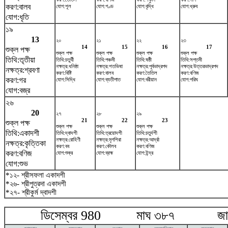
করণ:বালব
যোগ:শূল
যোগ:গণ্ড
যোগ:বৃদ্ধি
যোগ:ধ্রুব
যোগ:ধৃতি
১৯
13
২০
২১
২২
২৩
14
15
16
17
শুক্ল পক্ষ
শুক্ল পক্ষ
শুক্ল পক্ষ
শুক্ল পক্ষ
শুক্ল পক্ষ
তিথি:তৃতীয়া
তিথি:চতুর্থী
তিথি:পঞ্চমী
তিথি:ষষ্ঠী
তিথি:সপ্তমী
নক্ষত্র:ধনিষ্ঠা
নক্ষত্র:শতভিষ‌া
নক্ষত্র:পূর্বভাদ্রপদ
নক্ষত্র:উত্তরভাদ্রপদ
নক্ষত্র:শ্রবণা
করণ:বিষ্টি
করণ:বালব
করণ:তৈতিল
করণ:বণিজ
করণ:গর
যোগ:সিদ্ধি
যোগ:ব্যতীপাত
যোগ:বরীয়ান
যোগ:পরিঘ
যোগ:বজ্র
২৬
20
২৭
২৮
২৯
21
22
23
শুক্ল পক্ষ
শুক্ল পক্ষ
শুক্ল পক্ষ
শুক্ল পক্ষ
তিথি:একাদশী
তিথি:দ্বাদশী
তিথি:ত্রয়োদশী
তিথি:চতুর্দশী
নক্ষত্র:রোহিণী
নক্ষত্র:মৃগশিরা
নক্ষত্র:আর্দ্রা
নক্ষত্র:কৃত্তিকা
করণ:বব
করণ:কৌলব
করণ:বণিজ
করণ:বণিজ
যোগ:শুক্র
যোগ:ব্রহ্ম
যোগ:ইন্দ্র
যোগ:শুভ
*১২- শ্রীসফলা একাদশী
*২৬- শ্রীপুত্রদা একাদশী
*২৭- শ্রীকুর্ম দ্বাদশী
ডিসেম্বর 980 মাঘ ৩৮৭ জানুয়