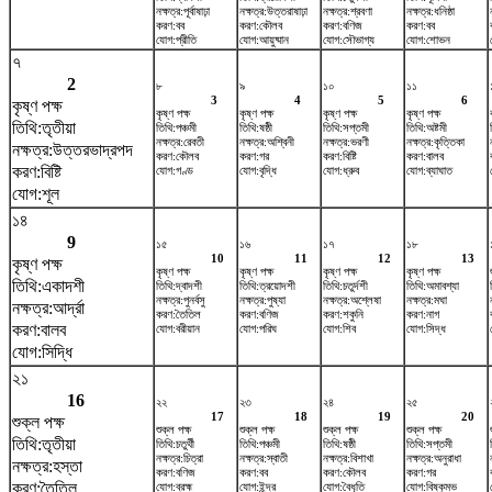
নক্ষত্র:পূর্বাষাঢ়া
নক্ষত্র:উত্তরাষাঢ়া
নক্ষত্র:শ্রবণা
নক্ষত্র:ধনিষ্ঠা
করণ:বব
করণ:কৌলব
করণ:বণিজ
করণ:বব
যোগ:প্রীতি
যোগ:আয়ুষ্মান
যোগ:সৌভাগ্য
যোগ:শোভন
৭
2
৮
৯
১০
১১
3
4
5
6
কৃষ্ণ পক্ষ
কৃষ্ণ পক্ষ
কৃষ্ণ পক্ষ
কৃষ্ণ পক্ষ
কৃষ্ণ পক্ষ
তিথি:তৃতীয়া
তিথি:পঞ্চমী
তিথি:ষষ্ঠী
তিথি:সপ্তমী
তিথি:অষ্টমী
নক্ষত্র:রেবতী
নক্ষত্র:অশ্বিনী
নক্ষত্র:ভরণী
নক্ষত্র:কৃত্তিকা
নক্ষত্র:উত্তরভাদ্রপদ
করণ:কৌলব
করণ:গর
করণ:বিষ্টি
করণ:বালব
করণ:বিষ্টি
যোগ:গণ্ড
যোগ:বৃদ্ধি
যোগ:ধ্রুব
যোগ:ব্যাঘাত
যোগ:শূল
১৪
9
১৫
১৬
১৭
১৮
10
11
12
13
কৃষ্ণ পক্ষ
কৃষ্ণ পক্ষ
কৃষ্ণ পক্ষ
কৃষ্ণ পক্ষ
কৃষ্ণ পক্ষ
তিথি:একাদশী
তিথি:দ্বাদশী
তিথি:ত্রয়োদশী
তিথি:চতুর্দশী
তিথি:অমাবশ্যা
নক্ষত্র:পুনর্বসু
নক্ষত্র:পুষ্যা
নক্ষত্র:অশ্লেষা
নক্ষত্র:মঘা
নক্ষত্র:আর্দ্রা
করণ:তৈতিল
করণ:বণিজ
করণ:শকুনি
করণ:নাগ
করণ:বালব
যোগ:বরীয়ান
যোগ:পরিঘ
যোগ:শিব
যোগ:সিদ্ধ
যোগ:সিদ্ধি
২১
16
২২
২৩
২৪
২৫
17
18
19
20
শুক্ল পক্ষ
শুক্ল পক্ষ
শুক্ল পক্ষ
শুক্ল পক্ষ
শুক্ল পক্ষ
তিথি:তৃতীয়া
তিথি:চতুর্থী
তিথি:পঞ্চমী
তিথি:ষষ্ঠী
তিথি:সপ্তমী
নক্ষত্র:চিত্রা
নক্ষত্র:স্বাতী
নক্ষত্র:বিশাখা
নক্ষত্র:অনুরাধা
নক্ষত্র:হস্তা
করণ:বণিজ
করণ:বব
করণ:কৌলব
করণ:গর
করণ:তৈতিল
যোগ:ব্রহ্ম
যোগ:ইন্দ্র
যোগ:বৈধৃতি
যোগ:বিষ্কুম্ভ