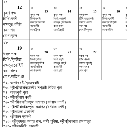
২১
12
২২
২৩
২৪
২৫
২
13
14
15
16
কৃষ্ণ পক্ষ
কৃষ্ণ পক্ষ
কৃষ্ণ পক্ষ
কৃষ্ণ পক্ষ
কৃষ্ণ পক্ষ
ক
তিথি:নবমী
তিথি:দশমী
তিথি:একাদশী
তিথি:ত্রয়োদশী
তিথি:চতুর্দশী
ত
নক্ষত্র:শতভিষ‌া
নক্ষত্র:পূর্বভাদ্রপদ
নক্ষত্র:রেবতী
নক্ষত্র:অশ্বিনী
ন
নক্ষত্র:ধনিষ্ঠা
করণ:বিষ্টি
করণ:বালব
করণ:গর
করণ:বিষ্টি
ক
করণ:গর
যোগ:ইন্দ্র
যোগ:বৈধৃতি
যোগ:বিষ্কুম্ভ
যোগ:প্রীতি
য
যোগ:ব্রহ্ম
২৮
19
২৯
৩০
৩১
20
21
22
শুক্ল পক্ষ
শুক্ল পক্ষ
শুক্ল পক্ষ
শুক্ল পক্ষ
তিথি:দ্বিতীয়া
তিথি:তৃতীয়া
তিথি:চতুর্থী
তিথি:পঞ্চমী
নক্ষত্র:মৃগশিরা
নক্ষত্র:আর্দ্রা
নক্ষত্র:পুনর্বসু
নক্ষত্র:রোহিণী
করণ:তৈতিল
করণ:বিষ্টি
করণ:বালব
করণ:বালব
যোগ:সুকর্মা
যোগ:ধৃতি
যোগ:শূল
যোগ:অতিগণ্ড
*২- অশোকষষ্ঠী/স্কন্ধষষ্ঠী
*৩- শ্রীশ্রীবাসন্তিদেবীর সপ্তমী বিহিত পূজা
*৪- অন্নপূর্ণা পূজা
*৫- শ্রীশ্রীরাম নবমী
*৬- শ্রীশ্রীবাসন্তিপূজা সমাপ্ত (ধর্মরাজ দশমী)
*৭- শ্রীশ্রীবাসন্তিপূজা সমাপ্ত (ধর্মরাজ দশমী)
*৮- শ্রীকামদা একাদশী
*৯- শ্রীবামন দ্বাদশী
*১২- শ্রীকৃষ্ণের বসন্ত রাস, লক্ষী পূর্ণিমা, শ্রীশ্রীবলরাম রাসযাত্রা
*২৩- শ্রীবরুথিনী একাদশী