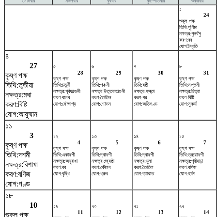
সোমবার
মঙ্গলবার
বুধবার
বৃহস্পতিবার
শুক্রবার
১
24
শুক্ল পক্ষ
তিথি:পূর্ণিমা
নক্ষত্র:পুনর্বসু
করণ:বব
যোগ:বৈধৃতি
৪
27
৫
৬
৭
৮
28
29
30
31
কৃষ্ণ পক্ষ
কৃষ্ণ পক্ষ
কৃষ্ণ পক্ষ
কৃষ্ণ পক্ষ
কৃষ্ণ পক্ষ
তিথি:তৃতীয়া
তিথি:চতুর্থী
তিথি:পঞ্চমী
তিথি:ষষ্ঠী
তিথি:সপ্তমী
নক্ষত্র:পূর্বফাল্গুনী
নক্ষত্র:উত্তরফাল্গুনী
নক্ষত্র:হস্তা
নক্ষত্র:চিত্রা
নক্ষত্র:মঘা
করণ:বালব
করণ:তৈতিল
করণ:গর
করণ:বিষ্টি
করণ:বিষ্টি
যোগ:সৌভাগ্য
যোগ:শোভন
যোগ:অতিগণ্ড
যোগ:সুকর্মা
যোগ:আয়ুষ্মান
১১
3
১২
১৩
১৪
১৫
4
5
6
7
কৃষ্ণ পক্ষ
কৃষ্ণ পক্ষ
কৃষ্ণ পক্ষ
কৃষ্ণ পক্ষ
কৃষ্ণ পক্ষ
তিথি:দশমী
তিথি:একাদশী
তিথি:দ্বাদশী
তিথি:দ্বাদশী
তিথি:ত্রয়োদশী
নক্ষত্র:অনুরাধা
নক্ষত্র:জ্যেষ্ঠা
নক্ষত্র:মূলা
নক্ষত্র:পূর্বাষাঢ়া
নক্ষত্র:বিশাখা
করণ:বব
করণ:কৌলব
করণ:তৈতিল
করণ:বণিজ
করণ:বণিজ
যোগ:বৃদ্ধি
যোগ:ধ্রুব
যোগ:ব্যাঘাত
যোগ:হর্ষণ
যোগ:গণ্ড
১৮
10
১৯
২০
২১
২২
11
12
13
14
শুক্ল পক্ষ