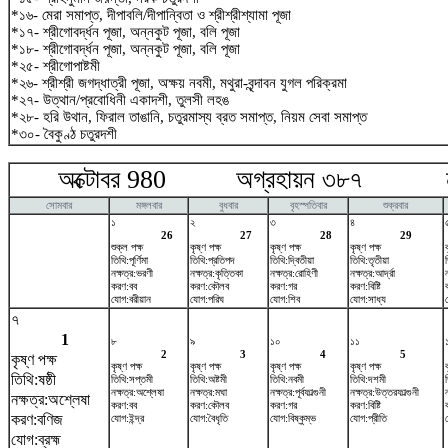
*১৬- মেরা সমাপ্ত, দীপাবলি/দীপান্বিতা ও শ্রীশ্রীশ্যামা পূজা
*১৭- শ্রীগোবর্দ্ধন পূজা, অন্নকুট পূজা, বলি পূজা
*১৮- শ্রীগোবর্দ্ধন পূজা, অন্নকুট পূজা, বলি পূজা
*২৫- শ্রীগোপাষ্টমী
*২৬- শ্রীশ্রী জগদ্ধাত্রী পূজা, অক্ষয় নবমী, মথুরা-বৃন্দাবন যুগল পরিক্রমা
*২৭- উত্থান/প্রবোধিনী একাদশী, তুলসী লহঙ
*২৮- হরি উথান, ফিরাল তাঙানি, চতুরমাস্য ব্রত সমাপ্ত, নিয়ম সেবা সমাপ্ত
*৩০- বৈকুণ্ঠ চতুরদশী
অক্টোবর 980 অগ্রহায়ন ৩৮৭ নভে
সোমবার
মঙ্গলবার
বুধবার
বৃহস্পতিবার
শুক্রবার
১
২
৩
৪
26
27
28
29
শুক্ল পক্ষ
কৃষ্ণ পক্ষ
কৃষ্ণ পক্ষ
কৃষ্ণ পক্ষ
তিথি:পূর্ণিমা
তিথি:প্রতিপদ
তিথি:দ্বিতীয়া
তিথি:তৃতীয়া
ত
নক্ষত্র:ভরণী
নক্ষত্র:কৃত্তিকা
নক্ষত্র:রোহিণী
নক্ষত্র:আর্দ্রা
ন
করণ:বব
করণ:কৌলব
করণ:গর
করণ:বিষ্টি
যোগ:বরীয়ান
যোগ:পরিঘ
যোগ:শিব
যোগ:সাধ্য
৭
1
৮
৯
১০
১১
2
3
4
5
কৃষ্ণ পক্ষ
কৃষ্ণ পক্ষ
কৃষ্ণ পক্ষ
কৃষ্ণ পক্ষ
কৃষ্ণ পক্ষ
তিথি:ষষ্ঠী
তিথি:সপ্তমী
তিথি:অষ্টমী
তিথি:নবমী
তিথি:দশমী
নক্ষত্র:অশ্লেষা
নক্ষত্র:মঘা
নক্ষত্র:পূর্বফাল্গুনী
নক্ষত্র:উত্তরফাল্গুনী
নক্ষত্র:অশ্লেষা
করণ:বব
করণ:কৌলব
করণ:গর
করণ:বিষ্টি
করণ:বণিজ
যোগ:ইন্দ্র
যোগ:বৈধৃতি
যোগ:বিষ্কুম্ভ
যোগ:প্রীতি
যোগ:ব্রহ্ম