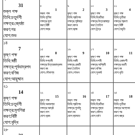
31
৮
৯
১০
১১
1
2
3
4
শুক্ল পক্ষ
শুক্ল পক্ষ
কৃষ্ণ পক্ষ
কৃষ্ণ পক্ষ
কৃষ্ণ পক্ষ
তিথি:চতুর্দশী
তিথি:পূর্ণিমা
তিথি:প্রতিপদ
তিথি:দ্বিতীয়া
তিথি:তৃতীয়া
নক্ষত্র:মূলা
নক্ষত্র:পূর্বাষাঢ়া
নক্ষত্র:উত্তরাষাঢ়া
নক্ষত্র:শ্রবণা
নক্ষত্র:জ্যেষ্ঠা
করণ:বিষ্টি
করণ:বালব
করণ:তৈতিল
করণ:বিষ্টি
করণ:গর
যোগ:শুক্র
যোগ:ব্রহ্ম
যোগ:ইন্দ্র
যোগ:বৈধৃতি
যোগ:শুভ
১৪
7
১৫
১৬
১৭
১৮
8
9
10
11
কৃষ্ণ পক্ষ
কৃষ্ণ পক্ষ
কৃষ্ণ পক্ষ
কৃষ্ণ পক্ষ
কৃষ্ণ পক্ষ
তিথি:ষষ্ঠী
তিথি:সপ্তমী
তিথি:নবমী
তিথি:দশমী
তিথি:একাদশী
নক্ষত্র:উত্তরভাদ্রপদ
নক্ষত্র:রেবতী
নক্ষত্র:অশ্বিনী
নক্ষত্র:ভরণী
নক্ষত্র:পূর্বভাদ্রপদ
করণ:বব
করণ:তৈতিল
করণ:বণিজ
করণ:বব
করণ:বণিজ
যোগ:সৌভাগ্য
যোগ:শোভন
যোগ:সুকর্মা
যোগ:ধৃতি
যোগ:আয়ুষ্মান
২১
14
২২
২৩
২৪
২৫
15
16
17
18
কৃষ্ণ পক্ষ
কৃষ্ণ পক্ষ
শুক্ল পক্ষ
শুক্ল পক্ষ
শুক্ল পক্ষ
তিথি:চতুর্দশী
তিথি:অমাবশ্যা
তিথি:প্রতিপদ
তিথি:দ্বিতীয়া
তিথি:তৃতীয়া
নক্ষত্র:আর্দ্রা
নক্ষত্র:পুনর্বসু
নক্ষত্র:পুষ্যা
নক্ষত্র:অশ্লেষা
নক্ষত্র:মৃগশিরা
করণ:নাগ
করণ:বব
করণ:কৌলব
করণ:গর
করণ:বিষ্টি
যোগ:ধ্রুব
যোগ:ব্যাঘাত
যোগ:হর্ষণ
যোগ:বজ্র
যোগ:বৃদ্ধি
২৮