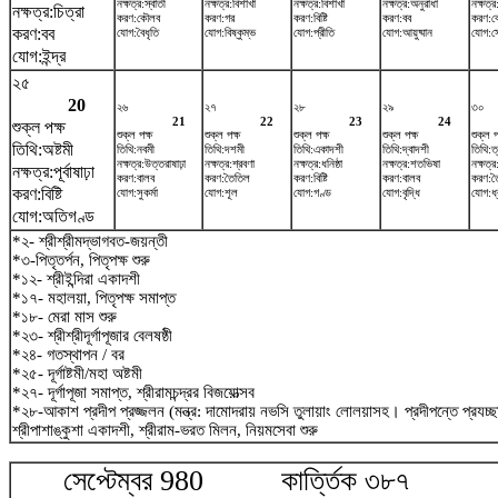
নক্ষত্র:স্বাতী
নক্ষত্র:বিশাখা
নক্ষত্র:বিশাখা
নক্ষত্র:অনুরাধা
নক্ষত্র:
নক্ষত্র:চিত্রা
করণ:কৌলব
করণ:গর
করণ:বিষ্টি
করণ:বব
করণ:
করণ:বব
যোগ:বৈধৃতি
যোগ:বিষ্কুম্ভ
যোগ:প্রীতি
যোগ:আয়ুষ্মান
যোগ:স
যোগ:ইন্দ্র
২৫
20
২৬
২৭
২৮
২৯
৩০
21
22
23
24
শুক্ল পক্ষ
শুক্ল পক্ষ
শুক্ল পক্ষ
শুক্ল পক্ষ
শুক্ল পক্ষ
শুক্ল প
তিথি:অষ্টমী
তিথি:নবমী
তিথি:দশমী
তিথি:একাদশী
তিথি:দ্বাদশী
তিথি:ত
নক্ষত্র:উত্তরাষাঢ়া
নক্ষত্র:শ্রবণা
নক্ষত্র:ধনিষ্ঠা
নক্ষত্র:শতভিষ‌া
নক্ষত্র
নক্ষত্র:পূর্বাষাঢ়া
করণ:বালব
করণ:তৈতিল
করণ:বিষ্টি
করণ:বালব
করণ:ত
করণ:বিষ্টি
যোগ:সুকর্মা
যোগ:শূল
যোগ:গণ্ড
যোগ:বৃদ্ধি
যোগ:ধ্
যোগ:অতিগণ্ড
*২- শ্রীশ্রীমদ্ভাগবত-জয়ন্তী
*৩-পিতৃতর্পন, পিতৃপক্ষ শুরু
*১২- শ্রীইন্দিরা একাদশী
*১৭- মহালয়া, পিতৃপক্ষ সমাপ্ত
*১৮- মেরা মাস শুরু
*২৩- শ্রীশ্রীদূর্গাপূজার বেলষষ্ঠী
*২৪- গতস্থাপন / বর
*২৫- দূর্গাষ্টমী/মহা অষ্টমী
*২৭- দূর্গাপূজা সমাপ্ত, শ্রীরামচন্দ্রর বিজয়োত্সব
*২৮-আকাশ প্রদীপ প্রজ্জলন (মন্ত্র: দামোদরায় নভসি তুলায়াং লোলয়াসহ। প্রদীপন্তে প্রয
শ্রীপাশাঙ্কুশা একাদশী, শ্রীরাম-ভরত মিলন, নিয়মসেবা শুরু
সেপ্টেম্বর 980 কার্ত্তিক ৩৮৭ অক