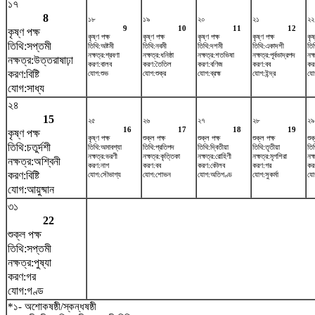
১৭
8
১৮
১৯
২০
২১
২২
9
10
11
12
কৃষ্ণ পক্ষ
কৃষ্ণ পক্ষ
কৃষ্ণ পক্ষ
কৃষ্ণ পক্ষ
কৃষ্ণ পক্ষ
কৃষ
তিথি:সপ্তমী
তিথি:অষ্টমী
তিথি:নবমী
তিথি:দশমী
তিথি:একাদশী
তিথ
নক্ষত্র:শ্রবণা
নক্ষত্র:ধনিষ্ঠা
নক্ষত্র:শতভিষ‌া
নক্ষত্র:পূর্বভাদ্রপদ
নক
নক্ষত্র:উত্তরাষাঢ়া
করণ:বালব
করণ:তৈতিল
করণ:বণিজ
করণ:বব
কর
করণ:বিষ্টি
যোগ:শুভ
যোগ:শুক্র
যোগ:ব্রহ্ম
যোগ:ইন্দ্র
যো
যোগ:সাধ্য
২৪
15
২৫
২৬
২৭
২৮
২৯
16
17
18
19
কৃষ্ণ পক্ষ
কৃষ্ণ পক্ষ
শুক্ল পক্ষ
শুক্ল পক্ষ
শুক্ল পক্ষ
শুক
তিথি:চতুর্দশী
তিথি:অমাবশ্যা
তিথি:প্রতিপদ
তিথি:দ্বিতীয়া
তিথি:তৃতীয়া
তিথ
নক্ষত্র:ভরণী
নক্ষত্র:কৃত্তিকা
নক্ষত্র:রোহিণী
নক্ষত্র:মৃগশিরা
নক্
নক্ষত্র:অশ্বিনী
করণ:নাগ
করণ:বব
করণ:কৌলব
করণ:গর
করণ
করণ:বিষ্টি
যোগ:সৌভাগ্য
যোগ:শোভন
যোগ:অতিগণ্ড
যোগ:সুকর্মা
যো
যোগ:আয়ুষ্মান
৩১
22
শুক্ল পক্ষ
তিথি:সপ্তমী
নক্ষত্র:পুষ্যা
করণ:গর
যোগ:গণ্ড
*১- অশোকষষ্ঠী/স্কন্ধষষ্ঠী