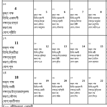
১০
4
১১
১২
১৩
১৪
5
6
7
8
কৃষ্ণ পক্ষ
কৃষ্ণ পক্ষ
কৃষ্ণ পক্ষ
কৃষ্ণ পক্ষ
কৃষ্ণ পক্ষ
তিথি:একাদশী
তিথি:দ্বাদশী
তিথি:ত্রয়োদশী
তিথি:চতুর্দশী
তিথি:অমাবশ্যা
নক্ষত্র:চিত্রা
নক্ষত্র:স্বাতী
নক্ষত্র:বিশাখা
নক্ষত্র:অনুরাধা
নক্ষত্র:হস্তা
করণ:কৌলব
করণ:গর
করণ:বিষ্টি
করণ:চতুষ্পাদ
করণ:বব
যোগ:আয়ুষ্মান
যোগ:সৌভাগ্য
যোগ:শোভন
যোগ:অতিগণ্ড
যোগ:প্রীতি
১৭
11
১৮
১৯
২০
২১
12
13
14
15
শুক্ল পক্ষ
শুক্ল পক্ষ
শুক্ল পক্ষ
শুক্ল পক্ষ
শুক্ল পক্ষ
তিথি:দ্বিতীয়া
তিথি:তৃতীয়া
তিথি:চতুর্থী
তিথি:পঞ্চমী
তিথি:ষষ্ঠী
নক্ষত্র:পূর্বাষাঢ়া
নক্ষত্র:উত্তরাষাঢ়া
নক্ষত্র:শ্রবণা
নক্ষত্র:ধনিষ্ঠা
নক্ষত্র:মূলা
করণ:গর
করণ:বিষ্টি
করণ:বালব
করণ:তৈতিল
করণ:কৌলব
যোগ:গণ্ড
যোগ:বৃদ্ধি
যোগ:ধ্রুব
যোগ:ব্যাঘাত
যোগ:শূল
২৪
18
২৫
২৬
২৭
২৮
19
20
21
22
শুক্ল পক্ষ
শুক্ল পক্ষ
শুক্ল পক্ষ
শুক্ল পক্ষ
শুক্ল পক্ষ
তিথি:নবমী
তিথি:দশমী
তিথি:দ্বাদশী
তিথি:ত্রয়োদশী
তিথি:চতুর্দশী
নক্ষত্র:রেবতী
নক্ষত্র:অশ্বিনী
নক্ষত্র:ভরণী
নক্ষত্র:কৃত্তিকা
নক্ষত্র:উত্তরভাদ্রপদ
করণ:গর
করণ:বব
করণ:কৌলব
করণ:গর
করণ:কৌলব
যোগ:বরীয়ান
যোগ:পরিঘ
যোগ:শিব
যোগ:সিদ্ধ
যোগ:ব্যতীপাত
*১০- শ্রীউৎপন্না একাদশী