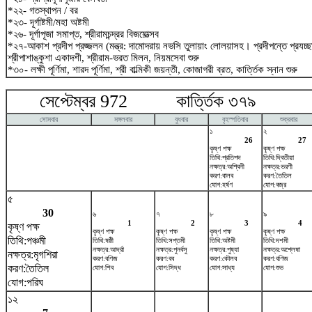
*২২- গতস্থাপন / বর
*২৩- দূর্গাষ্টমী/মহা অষ্টমী
*২৬- দূর্গাপূজা সমাপ্ত, শ্রীরামচন্দ্রর বিজয়োত্সব
*২৭-আকাশ প্রদীপ প্রজ্জলন (মন্ত্র: দামোদরায় নভসি তুলায়াং লোলয়াসহ। প্রদীপন্তে প্রয
শ্রীপাশাঙ্কুশা একাদশী, শ্রীরাম-ভরত মিলন, নিয়মসেবা শুরু
*৩০- লক্ষী পূর্ণিমা, শারদ পূর্ণিমা, শ্রী বাল্মিকী জয়ন্তী, কোজাগরী ব্রত, কার্ত্তিক স্নান শুরু
সেপ্টেম্বর 972 কার্ত্তিক ৩৭৯ অক
সোমবার
মঙ্গলবার
বুধবার
বৃহস্পতিবার
শুক্রবার
১
২
26
27
কৃষ্ণ পক্ষ
কৃষ্ণ পক্ষ
তিথি:প্রতিপদ
তিথি:দ্বিতীয়া
নক্ষত্র:অশ্বিনী
নক্ষত্র:ভরণী
করণ:বালব
করণ:তৈতিল
যোগ:হর্ষণ
যোগ:বজ্র
৫
30
৬
৭
৮
৯
1
2
3
4
কৃষ্ণ পক্ষ
কৃষ্ণ পক্ষ
কৃষ্ণ পক্ষ
কৃষ্ণ পক্ষ
কৃষ্ণ পক্ষ
তিথি:পঞ্চমী
তিথি:ষষ্ঠী
তিথি:সপ্তমী
তিথি:অষ্টমী
তিথি:দশমী
নক্ষত্র:আর্দ্রা
নক্ষত্র:পুনর্বসু
নক্ষত্র:পুষ্যা
নক্ষত্র:অশ্লেষা
নক্ষত্র:মৃগশিরা
করণ:বণিজ
করণ:বব
করণ:কৌলব
করণ:বণিজ
করণ:তৈতিল
যোগ:শিব
যোগ:সিদ্ধ
যোগ:সাধ্য
যোগ:শুভ
যোগ:পরিঘ
১২