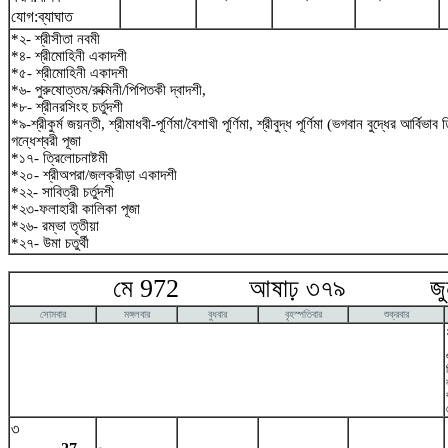
যোগ:ব্যাঘাত
*২- শ্রীসীতা নবমী
*৪- শ্রীমোহিনী একাদশী
*৫- শ্রীমোহিনী একাদশী
*৬- পুরুষোত্তম/রুক্মিনী/পিপিতকী দ্বাদশী,
*৮- শ্রীনরসিংহ চর্তুদশী
*৯-শ্রীকুর্ম জয়ন্তী, শ্রীমাধবী-পূর্ণিমা/বৈশাখী পূর্ণিমা, শ্রীবুদ্ধ পূর্ণিমা (ভগবান বুদ্ধের আর্বিভা
গন্ধেশ্বরী পূজা
*১৭- ত্রিলোচনাষ্টমী
*২০- শ্রীঅপরা/জলক্রীড়া একাদশী
*২২- সাবিত্রী চর্তুদশী
*২৩-ফলাহারী কালিকা পূজা
*২৬- রম্ভা তৃতীয়া
*২৭- উমা চতুর্থী
মে 972 আষাঢ় ৩৭৯ জুন
সোমবার
মঙ্গলবার
বুধবার
বৃহস্পতিবার
শুক্রবার
৩