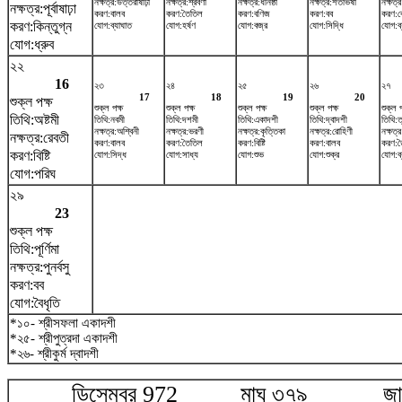
নক্ষত্র:উত্তরাষাঢ়া
নক্ষত্র:শ্রবণা
নক্ষত্র:ধনিষ্ঠা
নক্ষত্র:শতভিষ‌া
নক্ষত্র
নক্ষত্র:পূর্বাষাঢ়া
করণ:বালব
করণ:তৈতিল
করণ:বণিজ
করণ:বব
করণ:
করণ:কিন্তুগ্ন
যোগ:ব্যাঘাত
যোগ:হর্ষণ
যোগ:বজ্র
যোগ:সিদ্ধি
যোগ:ব
যোগ:ধ্রুব
২২
16
২৩
২৪
২৫
২৬
২৭
17
18
19
20
শুক্ল পক্ষ
শুক্ল পক্ষ
শুক্ল পক্ষ
শুক্ল পক্ষ
শুক্ল পক্ষ
শুক্ল প
তিথি:অষ্টমী
তিথি:নবমী
তিথি:দশমী
তিথি:একাদশী
তিথি:দ্বাদশী
তিথি:
নক্ষত্র:অশ্বিনী
নক্ষত্র:ভরণী
নক্ষত্র:কৃত্তিকা
নক্ষত্র:রোহিণী
নক্ষত্র
নক্ষত্র:রেবতী
করণ:বালব
করণ:তৈতিল
করণ:বিষ্টি
করণ:বালব
করণ:ত
করণ:বিষ্টি
যোগ:সিদ্ধ
যোগ:সাধ্য
যোগ:শুভ
যোগ:শুক্র
যোগ:ব্
যোগ:পরিঘ
২৯
23
শুক্ল পক্ষ
তিথি:পূর্ণিমা
নক্ষত্র:পুনর্বসু
করণ:বব
যোগ:বৈধৃতি
*১০- শ্রীসফলা একাদশী
*২৫- শ্রীপুত্রদা একাদশী
*২৬- শ্রীকুর্ম দ্বাদশী
ডিসেম্বর 972 মাঘ ৩৭৯ জানুয়