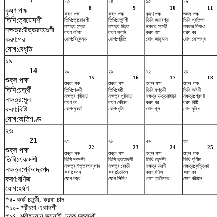
7
১৩
১৪
১৫
১৬
8
9
10
11
কৃষ্ণ পক্ষ
কৃষ্ণ পক্ষ
কৃষ্ণ পক্ষ
কৃষ্ণ পক্ষ
শুক্ল পক্ষ
তিথি:ত্রয়োদশী
তিথি:ত্রয়োদশী
তিথি:চতুর্দশী
তিথি:অমাবশ্যা
তিথি:প্রতিপদ
নক্ষত্র:হস্তা
নক্ষত্র:চিত্রা
নক্ষত্র:স্বাতী
নক্ষত্র:বিশাখা
নক্ষত্র:উত্তরফাল্গুনী
করণ:বণিজ
করণ:শকুনি
করণ:নাগ
করণ:বব
করণ:গর
যোগ:বিষ্কুম্ভ
যোগ:প্রীতি
যোগ:আয়ুষ্মান
যোগ:সৌভাগ্য
যোগ:বৈধৃতি
১৯
14
২০
২১
২২
২৩
15
16
17
18
শুক্ল পক্ষ
শুক্ল পক্ষ
শুক্ল পক্ষ
শুক্ল পক্ষ
শুক্ল পক্ষ
তিথি:চতুর্থী
তিথি:পঞ্চমী
তিথি:ষষ্ঠী
তিথি:সপ্তমী
তিথি:অষ্টমী
নক্ষত্র:পূর্বাষাঢ়া
নক্ষত্র:পূর্বাষাঢ়া
নক্ষত্র:উত্তরাষাঢ়া
নক্ষত্র:শ্রবণা
নক্ষত্র:মূলা
করণ:বব
করণ:কৌলব
করণ:গর
করণ:বিষ্টি
করণ:বিষ্টি
যোগ:সুকর্মা
যোগ:ধৃতি
যোগ:শূল
যোগ:বৃদ্ধি
যোগ:অতিগণ্ড
২৬
21
২৭
২৮
২৯
৩০
22
23
24
25
শুক্ল পক্ষ
শুক্ল পক্ষ
শুক্ল পক্ষ
শুক্ল পক্ষ
শুক্ল পক্ষ
তিথি:একাদশী
তিথি:দ্বাদশী
তিথি:ত্রয়োদশী
তিথি:চতুর্দশী
তিথি:পূর্ণিমা
নক্ষত্র:উত্তরভাদ্রপদ
নক্ষত্র:রেবতী
নক্ষত্র:ভরণী
নক্ষত্র:কৃত্তিকা
নক্ষত্র:পূর্বভাদ্রপদ
করণ:বালব
করণ:তৈতিল
করণ:বণিজ
করণ:বব
করণ:বণিজ
যোগ:বজ্র
যোগ:সিদ্ধি
যোগ:ব্যতীপাত
যোগ:বরীয়ান
যোগ:হর্ষণ
*৪- কর্ক চতুর্থী, করবা চাদ
*১০- শ্রীরমা একাদশী
*১৪- শ্রীহনুমান জয়ন্তী, নরক চতুরদশী