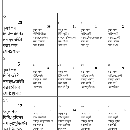
৩
29
৪
৫
৬
৭
30
31
1
2
কৃষ্ণ পক্ষ
কৃষ্ণ পক্ষ
কৃষ্ণ পক্ষ
কৃষ্ণ পক্ষ
কৃষ্ণ পক্ষ
তিথি:প্রতিপদ
তিথি:দ্বিতীয়া
তিথি:তৃতীয়া
তিথি:চতুর্থী
তিথি:পঞ্চমী
নক্ষত্র:শতভিষ‌া
নক্ষত্র:পূর্বভাদ্রপদ
নক্ষত্র:উত্তরভাদ্রপদ
নক্ষত্র:রেবতী
নক্ষত্র:ধনিষ্ঠা
করণ:তৈতিল
করণ:বণিজ
করণ:বব
করণ:কৌলব
করণ:বালব
যোগ:সুকর্মা
যোগ:ধৃতি
যোগ:শূল
যোগ:গণ্ড
যোগ:শোভন
১০
5
১১
১২
১৩
১৪
6
7
8
9
কৃষ্ণ পক্ষ
কৃষ্ণ পক্ষ
কৃষ্ণ পক্ষ
কৃষ্ণ পক্ষ
কৃষ্ণ পক্ষ
তিথি:অষ্টমী
তিথি:নবমী
তিথি:দশমী
তিথি:একাদশী
তিথি:ত্রয়োদশী
নক্ষত্র:মৃগশিরা
নক্ষত্র:আর্দ্রা
নক্ষত্র:পুনর্বসু
নক্ষত্র:পুষ্যা
নক্ষত্র:রোহিণী
করণ:গর
করণ:বিষ্টি
করণ:বালব
করণ:গর
করণ:কৌলব
যোগ:বজ্র
যোগ:সিদ্ধি
যোগ:ব্যতীপাত
যোগ:বরীয়ান
যোগ:ব্যাঘাত
১৭
12
১৮
১৯
২০
২১
13
14
15
16
শুক্ল পক্ষ
শুক্ল পক্ষ
শুক্ল পক্ষ
শুক্ল পক্ষ
শুক্ল পক্ষ
তিথি:প্রতিপদ
তিথি:দ্বিতীয়া
তিথি:তৃতীয়া
তিথি:চতুর্থী
তিথি:চতুর্থী
নক্ষত্র:উত্তরফাল্গুনী
নক্ষত্র:হস্তা
নক্ষত্র:চিত্রা
নক্ষত্র:স্বাতী
নক্ষত্র:পূর্বফাল্গুনী
করণ:বালব
করণ:তৈতিল
করণ:বণিজ
করণ:বিষ্টি
করণ:কিন্তুগ্ন
যোগ:সাধ্য
যোগ:শুভ
যোগ:শুক্র
যোগ:ব্রহ্ম