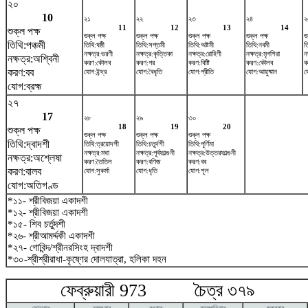
২০
10
২১
২২
২৩
২৪
২
11
12
13
14
শুক্ল পক্ষ
শুক্ল পক্ষ
শুক্ল পক্ষ
শুক্ল পক্ষ
শুক্ল পক্ষ
শ
তিথি:পঞ্চমী
তিথি:ষষ্ঠী
তিথি:সপ্তমী
তিথি:অষ্টমী
তিথি:নবমী
ত
নক্ষত্র:ভরণী
নক্ষত্র:কৃত্তিকা
নক্ষত্র:রোহিণী
নক্ষত্র:মৃগশিরা
নক
নক্ষত্র:অশ্বিনী
করণ:কৌলব
করণ:গর
করণ:বিষ্টি
করণ:কৌলব
ক
করণ:বব
যোগ:ইন্দ্র
যোগ:বৈধৃতি
যোগ:প্রীতি
যোগ:আয়ুষ্মান
য
যোগ:ব্রহ্ম
২৭
17
২৮
২৯
৩০
18
19
20
শুক্ল পক্ষ
শুক্ল পক্ষ
শুক্ল পক্ষ
শুক্ল পক্ষ
তিথি:দ্বাদশী
তিথি:ত্রয়োদশী
তিথি:চতুর্দশী
তিথি:পূর্ণিমা
নক্ষত্র:মঘা
নক্ষত্র:পূর্বফাল্গুনী
নক্ষত্র:উত্তরফাল্গুনী
নক্ষত্র:অশ্লেষা
করণ:তৈতিল
করণ:বণিজ
করণ:বব
করণ:বালব
যোগ:সুকর্মা
যোগ:ধৃতি
যোগ:শূল
যোগ:অতিগণ্ড
*১১- শ্রীবিজয়া একাদশী
*১২- শ্রীবিজয়া একাদশী
*১৫- শিব চর্তুদশী
*২৬- শ্রীআমর্দ্দকী একাদশী
*২৭- গোবিন্দ/শ্রীনরসিংহ দ্বাদশী
*৩০-শ্রীশ্রীরাধা-কৃষ্ণের দোলযাত্রা, হলিকা দহন
ফেব্রুয়ারী 973 চৈত্র ৩৭৯ মা