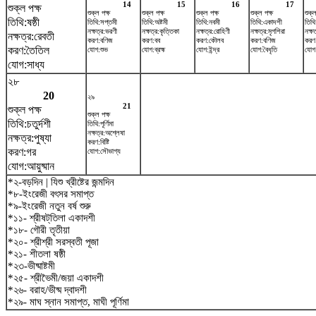
14
15
16
17
শুক্ল পক্ষ
শুক্ল পক্ষ
শুক্ল পক্ষ
শুক্ল পক্ষ
শুক্ল পক্ষ
শুক্ল
তিথি:ষষ্ঠী
তিথি:সপ্তমী
তিথি:অষ্টমী
তিথি:নবমী
তিথি:একাদশী
তিথি
নক্ষত্র:ভরণী
নক্ষত্র:কৃত্তিকা
নক্ষত্র:রোহিণী
নক্ষত্র:মৃগশিরা
নক্ষত
নক্ষত্র:রেবতী
করণ:বণিজ
করণ:বব
করণ:কৌলব
করণ:বণিজ
করণ
করণ:তৈতিল
যোগ:শুভ
যোগ:ব্রহ্ম
যোগ:ইন্দ্র
যোগ:বৈধৃতি
যোগ:
যোগ:সাধ্য
২৮
20
২৯
21
শুক্ল পক্ষ
শুক্ল পক্ষ
তিথি:চতুর্দশী
তিথি:পূর্ণিমা
নক্ষত্র:অশ্লেষা
নক্ষত্র:পুষ্যা
করণ:বিষ্টি
করণ:গর
যোগ:সৌভাগ্য
যোগ:আয়ুষ্মান
*২-বড়দিন | যিশু খ্রীষ্টের জন্মদিন
*৮-ইংরেজী বৎসর সমাপ্ত
*৯-ইংরেজী নতুন বর্ষ শুরু
*১১- শ্রীষট্‌তিলা একাদশী
*১৮- গৌরী তৃতীয়া
*২০- শ্রীশ্রী সরস্বতী পূজা
*২১- শীতলা ষষ্ঠী
*২৩-ভীষ্মাষ্টমী
*২৫- শ্রীভৈমী/জয়া একাদশী
*২৬- বরাহ/ভীষ্ম দ্বাদশী
*২৯- মাঘ স্নান সমাপ্ত, মাঘী পূর্ণিমা