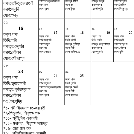
নক্ষত্র:উত্তরফাল্গুনী
নক্ষত্র:হস্তা
নক্ষত্র:চিত্রা
নক্ষত্র:স্বাতী
নক্ষত্র:উত্তরফাল্গুনী
করণ:নাগ
করণ:বব
করণ:বালব
করণ:তৈতিল
করণ:শকুনি
যোগ:ব্রহ্ম
যোগ:ইন্দ্র
যোগ:বৈধৃতি
যোগ:বিষ্কুম্ভ
যোগ:শুক্র
২১
16
২২
২৩
২৪
২৫
17
18
19
20
শুক্ল পক্ষ
শুক্ল পক্ষ
শুক্ল পক্ষ
শুক্ল পক্ষ
শুক্ল পক্ষ
তিথি:ষষ্ঠী
তিথি:সপ্তমী
তিথি:অষ্টমী
তিথি:নবমী
তিথি:নবমী
নক্ষত্র:মূলা
নক্ষত্র:পূর্বাষাঢ়া
নক্ষত্র:উত্তরাষাঢ়া
নক্ষত্র:শ্রবণা
নক্ষত্র:জ্যেষ্ঠা
করণ:গর
করণ:বিষ্টি
করণ:বালব
করণ:কৌলব
করণ:কৌলব
যোগ:শোভন
যোগ:অতিগণ্ড
যোগ:সুকর্মা
যোগ:ধৃতি
যোগ:সৌভাগ্য
২৮
23
২৯
৩০
24
25
শুক্ল পক্ষ
শুক্ল পক্ষ
শুক্ল পক্ষ
তিথি:ত্রয়োদশী
তিথি:চতুর্দশী
তিথি:পূর্ণিমা
নক্ষত্র:উত্তরভাদ্রপদ
নক্ষত্র:রেবতী
নক্ষত্র:পূর্বভাদ্রপদ
করণ:গর
করণ:বিষ্টি
করণ:কৌলব
যোগ:ধ্রুব
যোগ:ব্যাঘাত
যোগ:বৃদ্ধি
*১- শ্রীশ্রীমদ্ভাগবত-জয়ন্তী
*২-পিতৃতর্পন, পিতৃপক্ষ শুরু
*১১- শ্রীইন্দিরা একাদশী
*১৫- মহালয়া, পিতৃপক্ষ সমাপ্ত
*১৬- মেরা মাস শুরু
*২১- শ্রীশ্রীদূর্গাপূজার বেলষষ্ঠী