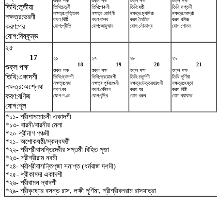
শুক্ল পক্ষ
শুক্ল পক্ষ
শুক্ল পক্ষ
শুক্ল পক্ষ
তিথি:তৃতীয়া
তিথি:চতুর্থী
তিথি:পঞ্চমী
তিথি:ষষ্ঠী
তিথি:সপ্তমী
নক্ষত্র:কৃত্তিকা
নক্ষত্র:রোহিণী
নক্ষত্র:মৃগশিরা
নক্ষত্র:আর্দ্রা
নক্ষত্র:ভরণী
করণ:বিষ্টি
করণ:বালব
করণ:তৈতিল
করণ:বণিজ
করণ:গর
যোগ:প্রীতি
যোগ:আয়ুষ্মান
যোগ:সৌভাগ্য
যোগ:শোভন
যোগ:বিষ্কুম্ভ
২৫
17
২৬
২৭
২৮
২৯
18
19
20
21
শুক্ল পক্ষ
শুক্ল পক্ষ
শুক্ল পক্ষ
শুক্ল পক্ষ
শুক্ল পক্ষ
তিথি:একাদশী
তিথি:দ্বাদশী
তিথি:ত্রয়োদশী
তিথি:চতুর্দশী
তিথি:পূর্ণিমা
নক্ষত্র:মঘা
নক্ষত্র:পূর্বফাল্গুনী
নক্ষত্র:উত্তরফাল্গুনী
নক্ষত্র:হস্তা
নক্ষত্র:অশ্লেষা
করণ:বব
করণ:কৌলব
করণ:গর
করণ:বিষ্টি
করণ:বণিজ
যোগ:গণ্ড
যোগ:বৃদ্ধি
যোগ:ধ্রুব
যোগ:ব্যাঘাত
যোগ:শূল
*১১- শ্রীপাপমোচনী একাদশী
*১৩- বারনী/বারনীর মেলা
*২০-শ্রীনাগ পঞ্চমী
*২১- অশোকষষ্ঠী/স্কন্ধষষ্ঠী
*২২- শ্রীশ্রীবাসন্তিদেবীর সপ্তমী বিহিত পূজা
*২৩- শ্রীশ্রীরাম নবমী
*২৪- শ্রীশ্রীবাসন্তিপূজা সমাপ্ত (ধর্মরাজ দশমী)
*২৫- শ্রীকামদা একাদশী
*২৬- শ্রীবামন দ্বাদশী
*২৯- শ্রীকৃষ্ণের বসন্ত রাস, লক্ষী পূর্ণিমা, শ্রীশ্রীবলরাম রাসযাত্রা