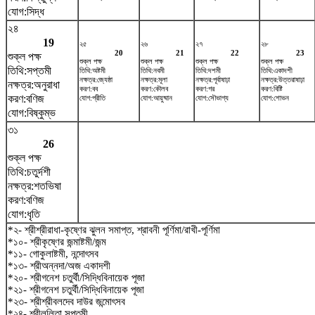
যোগ:সিদ্ধ
২৪
19
২৫
২৬
২৭
২৮
20
21
22
23
শুক্ল পক্ষ
শুক্ল পক্ষ
শুক্ল পক্ষ
শুক্ল পক্ষ
শুক্ল পক্ষ
তিথি:সপ্তমী
তিথি:অষ্টমী
তিথি:নবমী
তিথি:দশমী
তিথি:একাদশী
নক্ষত্র:জ্যেষ্ঠা
নক্ষত্র:মূলা
নক্ষত্র:পূর্বাষাঢ়া
নক্ষত্র:উত্তরাষাঢ়া
নক্ষত্র:অনুরাধা
করণ:বব
করণ:কৌলব
করণ:গর
করণ:বিষ্টি
করণ:বণিজ
যোগ:প্রীতি
যোগ:আয়ুষ্মান
যোগ:সৌভাগ্য
যোগ:শোভন
যোগ:বিষ্কুম্ভ
৩১
26
শুক্ল পক্ষ
তিথি:চতুর্দশী
নক্ষত্র:শতভিষ‌া
করণ:বণিজ
যোগ:ধৃতি
*২- শ্রীশ্রীরাধা-কৃষ্ণের ঝুলন সমাপ্ত, শ্রাবনী পূর্ণিমা/রাখী-পূর্ণিমা
*১০- শ্রীকৃষ্ণের জন্মাষ্টমী/জন্ম
*১১- গোকুলাষ্টমী, নন্দোৎসব
*১৩- শ্রীঅন্নদা/অজ একাদশী
*২০- শ্রীগনেশ চতুর্থী/সিদ্ধিবিনায়েক পূজা
*২১- শ্রীগনেশ চতুর্থী/সিদ্ধিবিনায়েক পূজা
*২৩- শ্রীশ্রীবলদেব দাউর জন্মোৎসব
*২৪- শ্রীললিতা সপ্তমী