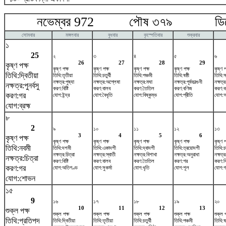
নভেম্বর 972 পৌষ ৩৭৯ ডিসেম
সোমবার
মঙ্গলবার
বুধবার
বৃহস্পতিবার
শুক্রবার
১
25
২
৩
৪
৫
৬
26
27
28
29
কৃষ্ণ পক্ষ
কৃষ্ণ পক্ষ
কৃষ্ণ পক্ষ
কৃষ্ণ পক্ষ
কৃষ্ণ পক্ষ
কৃষ্ণ প
তিথি:দ্বিতীয়া
তিথি:তৃতীয়া
তিথি:চতুর্থী
তিথি:পঞ্চমী
তিথি:ষষ্ঠী
তিথি:স
নক্ষত্র:পুষ্যা
নক্ষত্র:অশ্লেষা
নক্ষত্র:মঘা
নক্ষত্র:পূর্বফাল্গুনী
নক্ষত্র
নক্ষত্র:পুনর্বসু
করণ:বিষ্টি
করণ:বালব
করণ:তৈতিল
করণ:বণিজ
করণ:ব
করণ:গর
যোগ:ইন্দ্র
যোগ:বৈধৃতি
যোগ:বিষ্কুম্ভ
যোগ:প্রীতি
যোগ:আয়
যোগ:ব্রহ্ম
৮
2
৯
১০
১১
১২
১৩
3
4
5
6
কৃষ্ণ পক্ষ
কৃষ্ণ পক্ষ
কৃষ্ণ পক্ষ
কৃষ্ণ পক্ষ
কৃষ্ণ পক্ষ
কৃষ্ণ প
তিথি:নবমী
তিথি:দশমী
তিথি:একাদশী
তিথি:দ্বাদশী
তিথি:ত্রয়োদশী
তিথি:চত
নক্ষত্র:চিত্রা
নক্ষত্র:স্বাতী
নক্ষত্র:বিশাখা
নক্ষত্র:অনুরাধা
নক্ষত্র
নক্ষত্র:চিত্রা
করণ:বিষ্টি
করণ:বালব
করণ:তৈতিল
করণ:গর
করণ:বিষ
করণ:গর
যোগ:অতিগণ্ড
যোগ:সুকর্মা
যোগ:ধৃতি
যোগ:শূল
যোগ:গ
যোগ:শোভন
১৫
9
১৬
১৭
১৮
১৯
২০
10
11
12
13
শুক্ল পক্ষ
শুক্ল পক্ষ
শুক্ল পক্ষ
শুক্ল পক্ষ
শুক্ল পক্ষ
শুক্ল প
তিথি:প্রতিপদ
তিথি:দ্বিতীয়া
তিথি:তৃতীয়া
তিথি:চতুর্থী
তিথি:পঞ্চমী
তিথি:ষষ