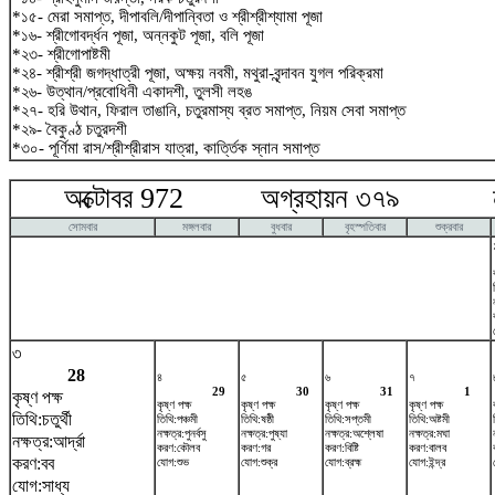
*১৫- মেরা সমাপ্ত, দীপাবলি/দীপান্বিতা ও শ্রীশ্রীশ্যামা পূজা
*১৬- শ্রীগোবর্দ্ধন পূজা, অন্নকুট পূজা, বলি পূজা
*২৩- শ্রীগোপাষ্টমী
*২৪- শ্রীশ্রী জগদ্ধাত্রী পূজা, অক্ষয় নবমী, মথুরা-বৃন্দাবন যুগল পরিক্রমা
*২৬- উত্থান/প্রবোধিনী একাদশী, তুলসী লহঙ
*২৭- হরি উথান, ফিরাল তাঙানি, চতুরমাস্য ব্রত সমাপ্ত, নিয়ম সেবা সমাপ্ত
*২৯- বৈকুণ্ঠ চতুরদশী
*৩০- পূর্ণিমা রাস/শ্রীশ্রীরাস যাত্রা, কার্ত্তিক স্নান সমাপ্ত
অক্টোবর 972 অগ্রহায়ন ৩৭৯ নভে
সোমবার
মঙ্গলবার
বুধবার
বৃহস্পতিবার
শুক্রবার
৩
28
৪
৫
৬
৭
29
30
31
1
কৃষ্ণ পক্ষ
কৃষ্ণ পক্ষ
কৃষ্ণ পক্ষ
কৃষ্ণ পক্ষ
কৃষ্ণ পক্ষ
তিথি:চতুর্থী
তিথি:পঞ্চমী
তিথি:ষষ্ঠী
তিথি:সপ্তমী
তিথি:অষ্টমী
নক্ষত্র:পুনর্বসু
নক্ষত্র:পুষ্যা
নক্ষত্র:অশ্লেষা
নক্ষত্র:মঘা
নক্ষত্র:আর্দ্রা
করণ:কৌলব
করণ:গর
করণ:বিষ্টি
করণ:বালব
করণ:বব
যোগ:শুভ
যোগ:শুক্র
যোগ:ব্রহ্ম
যোগ:ইন্দ্র
যোগ:সাধ্য