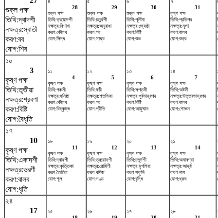
27
৪
৫
৬
৭
28
29
30
31
শুক্ল পক্ষ
শুক্ল পক্ষ
শুক্ল পক্ষ
শুক্ল পক্ষ
কৃষ্ণ পক্ষ
তিথি:দ্বাদশী
তিথি:ত্রয়োদশী
তিথি:চতুর্দশী
তিথি:পূর্ণিমা
তিথি:প্রতিপদ
নক্ষত্র:বিশাখা
নক্ষত্র:অনুরাধা
নক্ষত্র:জ্যেষ্ঠা
নক্ষত্র:মূলা
নক্ষত্র:স্বাতী
করণ:কৌলব
করণ:গর
করণ:বিষ্টি
করণ:বালব
করণ:বব
যোগ:সিদ্ধ
যোগ:সাধ্য
যোগ:শুভ
যোগ:শুক্র
যোগ:শিব
১০
3
১১
১২
১৩
১৪
4
5
6
7
কৃষ্ণ পক্ষ
কৃষ্ণ পক্ষ
কৃষ্ণ পক্ষ
কৃষ্ণ পক্ষ
কৃষ্ণ পক্ষ
তিথি:তৃতীয়া
তিথি:পঞ্চমী
তিথি:ষষ্ঠী
তিথি:সপ্তমী
তিথি:অষ্টমী
নক্ষত্র:ধনিষ্ঠা
নক্ষত্র:শতভিষ‌া
নক্ষত্র:পূর্বভাদ্রপদ
নক্ষত্র:উত্তরভাদ্রপদ
নক্ষত্র:শ্রবণা
করণ:কৌলব
করণ:গর
করণ:বিষ্টি
করণ:বালব
করণ:বিষ্টি
যোগ:বিষ্কুম্ভ
যোগ:প্রীতি
যোগ:আয়ুষ্মান
যোগ:শোভন
যোগ:বৈধৃতি
১৭
10
১৮
১৯
২০
২১
11
12
13
14
কৃষ্ণ পক্ষ
কৃষ্ণ পক্ষ
কৃষ্ণ পক্ষ
কৃষ্ণ পক্ষ
কৃষ্ণ পক্ষ
তিথি:একাদশী
তিথি:দ্বাদশী
তিথি:ত্রয়োদশী
তিথি:চতুর্দশী
তিথি:অমাবশ্যা
নক্ষত্র:কৃত্তিকা
নক্ষত্র:রোহিণী
নক্ষত্র:মৃগশিরা
নক্ষত্র:আর্দ্রা
নক্ষত্র:ভরণী
করণ:তৈতিল
করণ:বণিজ
করণ:শকুনি
করণ:নাগ
করণ:বালব
যোগ:শূল
যোগ:গণ্ড
যোগ:বৃদ্ধি
যোগ:ধ্রুব
যোগ:ধৃতি
২৪
17
২৫
২৬
২৭
২৮
18
19
20
21