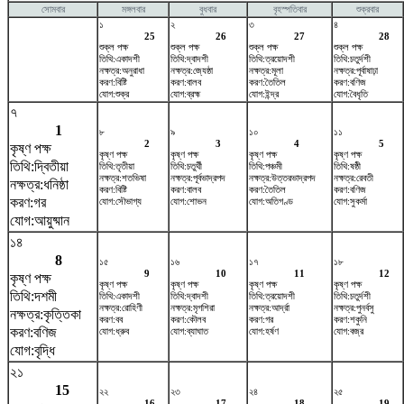
সোমবার
মঙ্গলবার
বুধবার
বৃহস্পতিবার
শুক্রবার
১
২
৩
৪
25
26
27
28
শুক্ল পক্ষ
শুক্ল পক্ষ
শুক্ল পক্ষ
শুক্ল পক্ষ
তিথি:একাদশী
তিথি:দ্বাদশী
তিথি:ত্রয়োদশী
তিথি:চতুর্দশী
নক্ষত্র:অনুরাধা
নক্ষত্র:জ্যেষ্ঠা
নক্ষত্র:মূলা
নক্ষত্র:পূর্বাষাঢ়া
করণ:বিষ্টি
করণ:বালব
করণ:তৈতিল
করণ:বণিজ
যোগ:শুক্র
যোগ:ব্রহ্ম
যোগ:ইন্দ্র
যোগ:বৈধৃতি
৭
1
৮
৯
১০
১১
2
3
4
5
কৃষ্ণ পক্ষ
কৃষ্ণ পক্ষ
কৃষ্ণ পক্ষ
কৃষ্ণ পক্ষ
কৃষ্ণ পক্ষ
তিথি:দ্বিতীয়া
তিথি:তৃতীয়া
তিথি:চতুর্থী
তিথি:পঞ্চমী
তিথি:ষষ্ঠী
নক্ষত্র:শতভিষ‌া
নক্ষত্র:পূর্বভাদ্রপদ
নক্ষত্র:উত্তরভাদ্রপদ
নক্ষত্র:রেবতী
নক্ষত্র:ধনিষ্ঠা
করণ:বিষ্টি
করণ:বালব
করণ:তৈতিল
করণ:বণিজ
করণ:গর
যোগ:সৌভাগ্য
যোগ:শোভন
যোগ:অতিগণ্ড
যোগ:সুকর্মা
যোগ:আয়ুষ্মান
১৪
8
১৫
১৬
১৭
১৮
9
10
11
12
কৃষ্ণ পক্ষ
কৃষ্ণ পক্ষ
কৃষ্ণ পক্ষ
কৃষ্ণ পক্ষ
কৃষ্ণ পক্ষ
তিথি:দশমী
তিথি:একাদশী
তিথি:দ্বাদশী
তিথি:ত্রয়োদশী
তিথি:চতুর্দশী
নক্ষত্র:রোহিণী
নক্ষত্র:মৃগশিরা
নক্ষত্র:আর্দ্রা
নক্ষত্র:পুনর্বসু
নক্ষত্র:কৃত্তিকা
করণ:বব
করণ:কৌলব
করণ:গর
করণ:শকুনি
করণ:বণিজ
যোগ:ধ্রুব
যোগ:ব্যাঘাত
যোগ:হর্ষণ
যোগ:বজ্র
যোগ:বৃদ্ধি
২১
15
২২
২৩
২৪
২৫
16
17
18
19