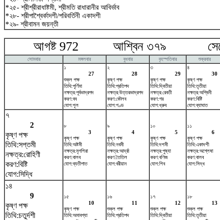
*২৫- শ্রীশ্রীরাধাষ্টমী, শ্রীমতি রাধারানীর আবির্ভাব
*২৮- শ্রীপাশ্বৈর্কাদশী/পরিবর্তিনী একাদশী
*২৯- শ্রীবামন জয়ন্তী
আগষ্ট 972 আশ্বিন ৩৭৯ সেপ্টে
সোমবার
মঙ্গলবার
বুধবার
বৃহস্পতিবার
শুক্রবার
১
২
৩
৪
27
28
29
30
শুক্ল পক্ষ
কৃষ্ণ পক্ষ
কৃষ্ণ পক্ষ
কৃষ্ণ পক্ষ
তিথি:পূর্ণিমা
তিথি:প্রতিপদ
তিথি:দ্বিতীয়া
তিথি:তৃতীয়া
নক্ষত্র:পূর্বভাদ্রপদ
নক্ষত্র:উত্তরভাদ্রপদ
নক্ষত্র:রেবতী
নক্ষত্র:অশ্বিনী
করণ:বব
করণ:কৌলব
করণ:গর
করণ:বিষ্টি
যোগ:শূল
যোগ:গণ্ড
যোগ:ধ্রুব
যোগ:ব্যাঘাত
৭
2
৮
৯
১০
১১
3
4
5
6
কৃষ্ণ পক্ষ
কৃষ্ণ পক্ষ
কৃষ্ণ পক্ষ
কৃষ্ণ পক্ষ
কৃষ্ণ পক্ষ
তিথি:সপ্তমী
তিথি:অষ্টমী
তিথি:নবমী
তিথি:দশমী
তিথি:একাদশী
নক্ষত্র:মৃগশিরা
নক্ষত্র:আর্দ্রা
নক্ষত্র:পুষ্যা
নক্ষত্র:অশ্লেষা
নক্ষত্র:রোহিণী
করণ:বালব
করণ:তৈতিল
করণ:বণিজ
করণ:বালব
করণ:বিষ্টি
যোগ:ব্যতীপাত
যোগ:বরীয়ান
যোগ:শিব
যোগ:সিদ্ধ
যোগ:সিদ্ধি
১৪
9
১৫
১৬
১৭
১৮
10
11
12
13
কৃষ্ণ পক্ষ
কৃষ্ণ পক্ষ
শুক্ল পক্ষ
শুক্ল পক্ষ
শুক্ল পক্ষ
তিথি:চতুর্দশী
তিথি:অমাবশ্যা
তিথি:প্রতিপদ
তিথি:দ্বিতীয়া
তিথি:তৃতীয়া