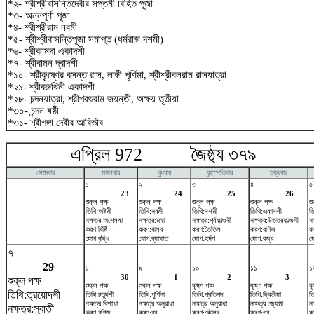
*২- শ্রীশ্রীবাসন্তিদেবীর সপ্তমী বিহিত পূজা
*৩- অন্নপূর্ণা পূজা
*৪- শ্রীশ্রীরাম নবমী
*৫- শ্রীশ্রীবাসন্তিপূজা সমাপ্ত (ধর্মরাজ দশমী)
*৬- শ্রীকামদা একাদশী
*৭- শ্রীবামন দ্বাদশী
*১০- শ্রীকৃষ্ণের বসন্ত রাস, লক্ষী পূর্ণিমা, শ্রীশ্রীবলরাম রাসযাত্রা
*২১- শ্রীবরুথিনী একাদশী
*২৮- চন্দনযাত্রা, শ্রীপরশুরাম জয়ন্তী, অক্ষয় তৃতীয়া
*৩০- চন্দন ষষ্ঠী
*৩১- শ্রীগঙ্গা দেবীর আবির্ভাব
এপ্রিল 972 জৈষ্ঠ্য ৩৭৯ ম
সোমবার
মঙ্গলবার
বুধবার
বৃহস্পতিবার
শুক্রবার
১
২
৩
৪
৫
23
24
25
26
শুক্ল পক্ষ
শুক্ল পক্ষ
শুক্ল পক্ষ
শুক্ল পক্ষ
শু
তিথি:অষ্টমী
তিথি:নবমী
তিথি:দশমী
তিথি:একাদশী
ত
নক্ষত্র:অশ্লেষা
নক্ষত্র:মঘা
নক্ষত্র:পূর্বফাল্গুনী
নক্ষত্র:উত্তরফাল্গুনী
নক
করণ:বিষ্টি
করণ:বালব
করণ:তৈতিল
করণ:বণিজ
কর
যোগ:বৃদ্ধি
যোগ:ব্যাঘাত
যোগ:হর্ষণ
যোগ:বজ্র
য
৭
29
৮
৯
১০
১১
১
30
1
2
3
শুক্ল পক্ষ
শুক্ল পক্ষ
শুক্ল পক্ষ
কৃষ্ণ পক্ষ
কৃষ্ণ পক্ষ
কৃ
তিথি:ত্রয়োদশী
তিথি:চতুর্দশী
তিথি:পূর্ণিমা
তিথি:প্রতিপদ
তিথি:দ্বিতীয়া
ত
নক্ষত্র:বিশাখা
নক্ষত্র:অনুরাধা
নক্ষত্র:অনুরাধা
নক্ষত্র:জ্যেষ্ঠা
নক
নক্ষত্র:স্বাতী
করণ:বণিজ
করণ:বব
করণ:কৌলব
করণ:গর
কর