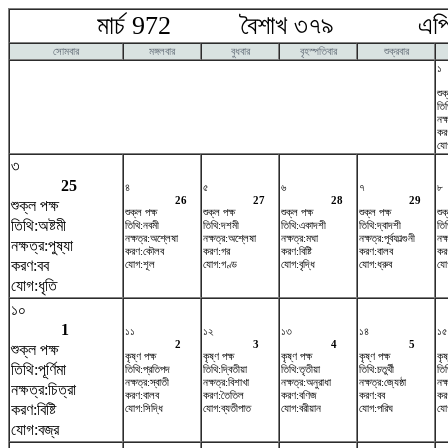
মার্চ 972 বৈশাখ ৩৭৯ এপ্র
সোমবার
মঙ্গলবার
বুধবার
বৃহস্পতিবার
শুক্রবার
১
শুক
তিথ
নক্
কর
যো
৩
25
৪
৫
৬
৭
৮
26
27
28
29
শুক্ল পক্ষ
শুক্ল পক্ষ
শুক্ল পক্ষ
শুক্ল পক্ষ
শুক্ল পক্ষ
শুক
তিথি:অষ্টমী
তিথি:নবমী
তিথি:দশমী
তিথি:একাদশী
তিথি:দ্বাদশী
তি
নক্ষত্র:অশ্লেষা
নক্ষত্র:অশ্লেষা
নক্ষত্র:মঘা
নক্ষত্র:পূর্বফাল্গুনী
নক্
নক্ষত্র:পুষ্যা
করণ:কৌলব
করণ:গর
করণ:বিষ্টি
করণ:বালব
কর
করণ:বব
যোগ:শূল
যোগ:গণ্ড
যোগ:বৃদ্ধি
যোগ:ধ্রুব
যো
যোগ:ধৃতি
১০
1
১১
১২
১৩
১৪
১৫
2
3
4
5
শুক্ল পক্ষ
কৃষ্ণ পক্ষ
কৃষ্ণ পক্ষ
কৃষ্ণ পক্ষ
কৃষ্ণ পক্ষ
কৃষ
তিথি:পূর্ণিমা
তিথি:প্রতিপদ
তিথি:দ্বিতীয়া
তিথি:তৃতীয়া
তিথি:চতুর্থী
তিথ
নক্ষত্র:স্বাতী
নক্ষত্র:বিশাখা
নক্ষত্র:অনুরাধা
নক্ষত্র:জ্যেষ্ঠা
নক্
নক্ষত্র:চিত্রা
করণ:বালব
করণ:তৈতিল
করণ:বণিজ
করণ:বব
কর
করণ:বিষ্টি
যোগ:সিদ্ধি
যোগ:ব্যতীপাত
যোগ:বরীয়ান
যোগ:পরিঘ
যো
যোগ:বজ্র