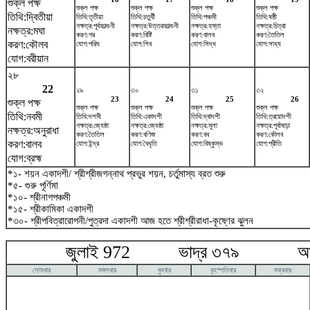
শুক্ল পক্ষ
শুক্ল পক্ষ
শুক্ল পক্ষ
শুক্ল পক্ষ
শুক্ল পক্ষ
তিথি:দ্বিতীয়া
তিথি:তৃতীয়া
তিথি:চতুর্থী
তিথি:পঞ্চমী
তিথি:ষষ্ঠী
নক্ষত্র:পূর্বফাল্গুনী
নক্ষত্র:উত্তরফাল্গুনী
নক্ষত্র:হস্তা
নক্ষত্র:চিত্রা
নক্ষত্র:মঘা
করণ:গর
করণ:বিষ্টি
করণ:বালব
করণ:তৈতিল
করণ:কৌলব
যোগ:পরিঘ
যোগ:শিব
যোগ:সিদ্ধ
যোগ:সাধ্য
যোগ:বরীয়ান
২৮
22
২৯
৩০
৩১
৩২
23
24
25
26
শুক্ল পক্ষ
শুক্ল পক্ষ
শুক্ল পক্ষ
শুক্ল পক্ষ
শুক্ল পক্ষ
তিথি:নবমী
তিথি:দশমী
তিথি:একাদশী
তিথি:দ্বাদশী
তিথি:ত্রয়োদশী
নক্ষত্র:জ্যেষ্ঠা
নক্ষত্র:জ্যেষ্ঠা
নক্ষত্র:মূলা
নক্ষত্র:পূর্বাষাঢ়া
নক্ষত্র:অনুরাধা
করণ:তৈতিল
করণ:বণিজ
করণ:বব
করণ:কৌলব
করণ:বালব
যোগ:ইন্দ্র
যোগ:বৈধৃতি
যোগ:বিষ্কুম্ভ
যোগ:প্রীতি
যোগ:ব্রহ্ম
*১- শয়ন একাদশী/ শ্রীশ্রীজগন্নাথ প্রভুর শয়ন, চর্তুমাস্য ব্রত শুরু
*৫- গুরু পূর্ণিমা
*১০- শ্রীনাগপঞ্চমী
*১৫- শ্রীকামিকা একাদশী
*৩০- শ্রীপবিত্রারোপনী/পুত্রদা একাদশী আজ হতে শ্রীশ্রীরাধা-কৃষ্ণের ঝুলন
জুলাই 972 ভাদ্র ৩৭৯ আগষ্
সোমবার
মঙ্গলবার
বুধবার
বৃহস্পতিবার
শুক্রবার