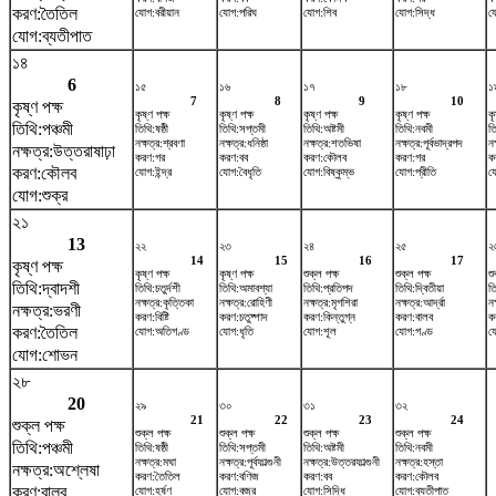
করণ:তৈতিল
যোগ:বরীয়ান
যোগ:পরিঘ
যোগ:শিব
যোগ:সিদ্ধ
য
যোগ:ব্যতীপাত
১৪
6
১৫
১৬
১৭
১৮
১
7
8
9
10
কৃষ্ণ পক্ষ
কৃষ্ণ পক্ষ
কৃষ্ণ পক্ষ
কৃষ্ণ পক্ষ
কৃষ্ণ পক্ষ
কৃ
তিথি:পঞ্চমী
তিথি:ষষ্ঠী
তিথি:সপ্তমী
তিথি:অষ্টমী
তিথি:নবমী
ত
নক্ষত্র:শ্রবণা
নক্ষত্র:ধনিষ্ঠা
নক্ষত্র:শতভিষ‌া
নক্ষত্র:পূর্বভাদ্রপদ
ন
নক্ষত্র:উত্তরাষাঢ়া
করণ:গর
করণ:বব
করণ:কৌলব
করণ:গর
কর
করণ:কৌলব
যোগ:ইন্দ্র
যোগ:বৈধৃতি
যোগ:বিষ্কুম্ভ
যোগ:প্রীতি
য
যোগ:শুক্র
২১
13
২২
২৩
২৪
২৫
২
14
15
16
17
কৃষ্ণ পক্ষ
কৃষ্ণ পক্ষ
কৃষ্ণ পক্ষ
শুক্ল পক্ষ
শুক্ল পক্ষ
শু
তিথি:দ্বাদশী
তিথি:চতুর্দশী
তিথি:অমাবশ্যা
তিথি:প্রতিপদ
তিথি:দ্বিতীয়া
ত
নক্ষত্র:কৃত্তিকা
নক্ষত্র:রোহিণী
নক্ষত্র:মৃগশিরা
নক্ষত্র:আর্দ্রা
নক
নক্ষত্র:ভরণী
করণ:বিষ্টি
করণ:চতুষ্পাদ
করণ:কিন্তুগ্ন
করণ:বালব
ক
করণ:তৈতিল
যোগ:অতিগণ্ড
যোগ:ধৃতি
যোগ:শূল
যোগ:গণ্ড
যো
যোগ:শোভন
২৮
20
২৯
৩০
৩১
৩২
21
22
23
24
শুক্ল পক্ষ
শুক্ল পক্ষ
শুক্ল পক্ষ
শুক্ল পক্ষ
শুক্ল পক্ষ
তিথি:পঞ্চমী
তিথি:ষষ্ঠী
তিথি:সপ্তমী
তিথি:অষ্টমী
তিথি:নবমী
নক্ষত্র:মঘা
নক্ষত্র:পূর্বফাল্গুনী
নক্ষত্র:উত্তরফাল্গুনী
নক্ষত্র:হস্তা
নক্ষত্র:অশ্লেষা
করণ:তৈতিল
করণ:বণিজ
করণ:বব
করণ:কৌলব
করণ:বালব
যোগ:হর্ষণ
যোগ:বজ্র
যোগ:সিদ্ধি
যোগ:ব্যতীপাত