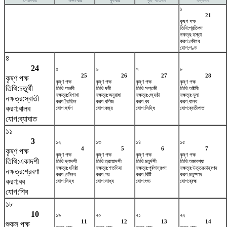
সোমবার
মঙ্গলবার
বুধবার
বৃহস্পতিবার
শুক্রবার
১
21
কৃষ্ণ পক্ষ
তিথি:প্রতিপদ
নক্ষত্র:হস্তা
করণ:কৌলব
যোগ:গণ্ড
৪
24
৫
৬
৭
৮
25
26
27
28
কৃষ্ণ পক্ষ
কৃষ্ণ পক্ষ
কৃষ্ণ পক্ষ
কৃষ্ণ পক্ষ
কৃষ্ণ পক্ষ
তিথি:চতুর্থী
তিথি:পঞ্চমী
তিথি:ষষ্ঠী
তিথি:সপ্তমী
তিথি:অষ্টমী
নক্ষত্র:বিশাখা
নক্ষত্র:অনুরাধা
নক্ষত্র:জ্যেষ্ঠা
নক্ষত্র:মূলা
নক্ষত্র:স্বাতী
করণ:তৈতিল
করণ:বণিজ
করণ:বব
করণ:বালব
করণ:বালব
যোগ:হর্ষণ
যোগ:বজ্র
যোগ:সিদ্ধি
যোগ:ব্যতীপাত
যোগ:ব্যাঘাত
১১
3
১২
১৩
১৪
১৫
4
5
6
7
কৃষ্ণ পক্ষ
কৃষ্ণ পক্ষ
কৃষ্ণ পক্ষ
কৃষ্ণ পক্ষ
কৃষ্ণ পক্ষ
তিথি:একাদশী
তিথি:দ্বাদশী
তিথি:ত্রয়োদশী
তিথি:চতুর্দশী
তিথি:অমাবশ্যা
নক্ষত্র:ধনিষ্ঠা
নক্ষত্র:শতভিষ‌া
নক্ষত্র:পূর্বভাদ্রপদ
নক্ষত্র:উত্তরভাদ্রপদ
নক্ষত্র:শ্রবণা
করণ:কৌলব
করণ:গর
করণ:বিষ্টি
করণ:চতুষ্পাদ
করণ:বব
যোগ:সিদ্ধ
যোগ:সাধ্য
যোগ:শুভ
যোগ:ব্রহ্ম
যোগ:শিব
১৮
10
১৯
২০
২১
২২
11
12
13
14
শুক্ল পক্ষ