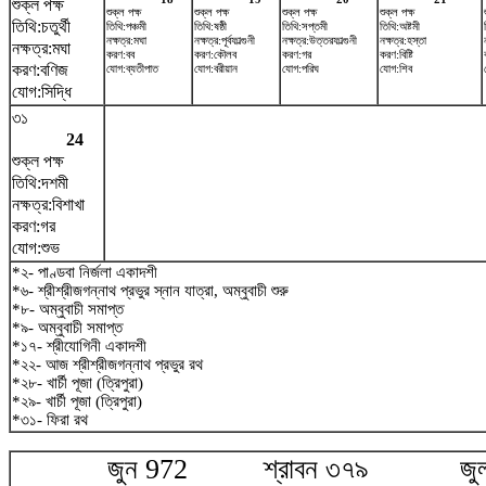
শুক্ল পক্ষ
শুক্ল পক্ষ
শুক্ল পক্ষ
শুক্ল পক্ষ
শুক্ল পক্ষ
তিথি:চতুর্থী
তিথি:পঞ্চমী
তিথি:ষষ্ঠী
তিথি:সপ্তমী
তিথি:অষ্টমী
নক্ষত্র:মঘা
নক্ষত্র:পূর্বফাল্গুনী
নক্ষত্র:উত্তরফাল্গুনী
নক্ষত্র:হস্তা
নক্ষত্র:মঘা
করণ:বব
করণ:কৌলব
করণ:গর
করণ:বিষ্টি
করণ:বণিজ
যোগ:ব্যতীপাত
যোগ:বরীয়ান
যোগ:পরিঘ
যোগ:শিব
যোগ:সিদ্ধি
৩১
24
শুক্ল পক্ষ
তিথি:দশমী
নক্ষত্র:বিশাখা
করণ:গর
যোগ:শুভ
*২- পাণ্ডবা নির্জলা একাদশী
*৬- শ্রীশ্রীজগন্নাথ প্রভুর স্নান যাত্রা, অম্বুবাচী শুরু
*৮- অম্বুবাচী সমাপ্ত
*৯- অম্বুবাচী সমাপ্ত
*১৭- শ্রীযোগিনী একাদশী
*২২- আজ শ্রীশ্রীজগন্নাথ প্রভুর রথ
*২৮- খার্চী পূজা (ত্রিপুরা)
*২৯- খার্চী পূজা (ত্রিপুরা)
*৩১- ফিরা রথ
জুন 972 শ্রাবন ৩৭৯ জুলা