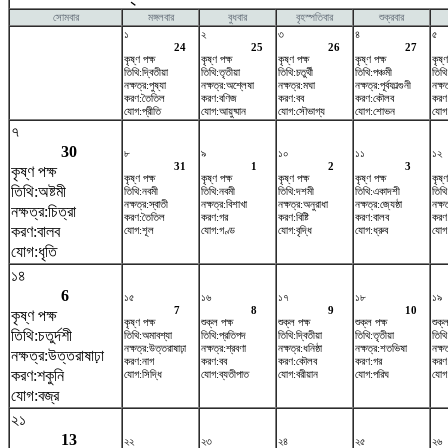
সোমবার
মঙ্গলবার
বুধবার
বৃহস্পতিবার
শুক্রবার
১
২
৩
৪
৫
24
25
26
27
কৃষ্ণ পক্ষ
কৃষ্ণ পক্ষ
কৃষ্ণ পক্ষ
কৃষ্ণ পক্ষ
কৃষ্ণ
তিথি:দ্বিতীয়া
তিথি:তৃতীয়া
তিথি:চতুর্থী
তিথি:পঞ্চমী
তিথি:
নক্ষত্র:পুষ্যা
নক্ষত্র:অশ্লেষা
নক্ষত্র:মঘা
নক্ষত্র:পূর্বফাল্গুনী
নক্ষ
করণ:তৈতিল
করণ:বণিজ
করণ:বব
করণ:কৌলব
করণ
যোগ:প্রীতি
যোগ:আয়ুষ্মান
যোগ:সৌভাগ্য
যোগ:শোভন
যোগ
৭
30
৮
৯
১০
১১
১২
31
1
2
3
কৃষ্ণ পক্ষ
কৃষ্ণ পক্ষ
কৃষ্ণ পক্ষ
কৃষ্ণ পক্ষ
কৃষ্ণ পক্ষ
কৃষ্ণ
তিথি:অষ্টমী
তিথি:নবমী
তিথি:নবমী
তিথি:দশমী
তিথি:একাদশী
তিথি
নক্ষত্র:স্বাতী
নক্ষত্র:বিশাখা
নক্ষত্র:অনুরাধা
নক্ষত্র:জ্যেষ্ঠা
নক্ষত
নক্ষত্র:চিত্রা
করণ:তৈতিল
করণ:গর
করণ:বিষ্টি
করণ:বালব
করণ
করণ:বালব
যোগ:শূল
যোগ:গণ্ড
যোগ:বৃদ্ধি
যোগ:ধ্রুব
যোগ:
যোগ:ধৃতি
১৪
6
১৫
১৬
১৭
১৮
১৯
7
8
9
10
কৃষ্ণ পক্ষ
কৃষ্ণ পক্ষ
শুক্ল পক্ষ
শুক্ল পক্ষ
শুক্ল পক্ষ
শুক্ল
তিথি:চতুর্দশী
তিথি:অমাবশ্যা
তিথি:প্রতিপদ
তিথি:দ্বিতীয়া
তিথি:তৃতীয়া
তিথি:
নক্ষত্র:উত্তরাষাঢ়া
নক্ষত্র:শ্রবণা
নক্ষত্র:ধনিষ্ঠা
নক্ষত্র:শতভিষ‌া
নক্ষত
নক্ষত্র:উত্তরাষাঢ়া
করণ:নাগ
করণ:বব
করণ:কৌলব
করণ:গর
করণ:ব
করণ:শকুনি
যোগ:সিদ্ধি
যোগ:ব্যতীপাত
যোগ:বরীয়ান
যোগ:পরিঘ
যোগ
যোগ:বজ্র
২১
13
২২
২৩
২৪
২৫
২৬