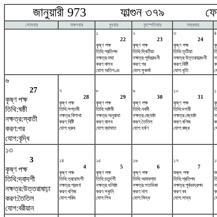
জানুয়ারী 973 ফাল্গুন ৩৭৯ ফেব্র
সোমবার
মঙ্গলবার
বুধবার
বৃহস্পতিবার
শুক্রবার
১
২
৩
৪
22
23
24
কৃষ্ণ পক্ষ
কৃষ্ণ পক্ষ
কৃষ্ণ পক্ষ
ক
তিথি:প্রতিপদ
তিথি:দ্বিতীয়া
তিথি:তৃতীয়া
তি
নক্ষত্র:মঘা
নক্ষত্র:পূর্বফাল্গুনী
নক্ষত্র:উত্তরফাল্গুনী
ন
করণ:বালব
করণ:গর
করণ:বিষ্টি
ক
যোগ:অতিগণ্ড
যোগ:সুকর্মা
যোগ:ধৃতি
য
৬
27
৭
৮
৯
১০
১
28
29
30
31
কৃষ্ণ পক্ষ
কৃষ্ণ পক্ষ
কৃষ্ণ পক্ষ
কৃষ্ণ পক্ষ
কৃষ্ণ পক্ষ
ক
তিথি:ষষ্ঠী
তিথি:সপ্তমী
তিথি:অষ্টমী
তিথি:নবমী
তিথি:দশমী
ত
নক্ষত্র:বিশাখা
নক্ষত্র:অনুরাধা
নক্ষত্র:জ্যেষ্ঠা
নক্ষত্র:জ্যেষ্ঠা
ন
নক্ষত্র:স্বাতী
করণ:বিষ্টি
করণ:বালব
করণ:তৈতিল
করণ:বণিজ
ক
করণ:গর
যোগ:ধ্রুব
যোগ:ব্যাঘাত
যোগ:হর্ষণ
যোগ:বজ্র
য
যোগ:বৃদ্ধি
১৩
3
১৪
১৫
১৬
১৭
১
4
5
6
7
কৃষ্ণ পক্ষ
কৃষ্ণ পক্ষ
কৃষ্ণ পক্ষ
কৃষ্ণ পক্ষ
শুক্ল পক্ষ
শ
তিথি:দ্বাদশী
তিথি:ত্রয়োদশী
তিথি:চতুর্দশী
তিথি:অমাবশ্যা
তিথি:প্রতিপদ
ত
নক্ষত্র:শ্রবণা
নক্ষত্র:ধনিষ্ঠা
নক্ষত্র:শতভিষ‌া
নক্ষত্র:পূর্বভাদ্রপদ
ন
নক্ষত্র:উত্তরাষাঢ়া
করণ:বণিজ
করণ:শকুনি
করণ:নাগ
করণ:বব
ক
করণ:তৈতিল
যোগ:পরিঘ
যোগ:শিব
যোগ:সিদ্ধ
যোগ:সাধ্য
য
যোগ:বরীয়ান