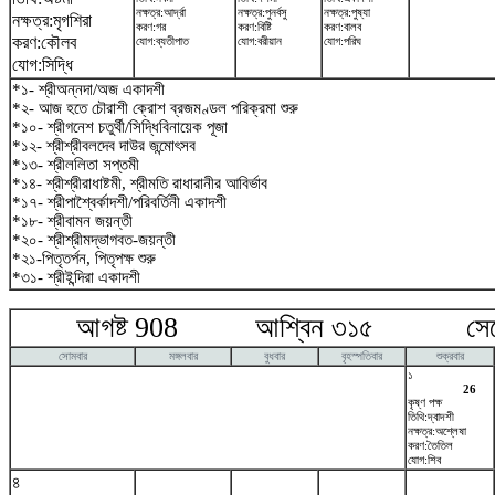
নক্ষত্র:আর্দ্রা
নক্ষত্র:পুনর্বসু
নক্ষত্র:পুষ্যা
নক্ষত্র:মৃগশিরা
করণ:গর
করণ:বিষ্টি
করণ:বালব
করণ:কৌলব
যোগ:ব্যতীপাত
যোগ:বরীয়ান
যোগ:পরিঘ
যোগ:সিদ্ধি
*১- শ্রীঅন্নদা/অজ একাদশী
*২- আজ হতে চৌরাশী ক্রোশ ব্রজমণ্ডল পরিক্রমা শুরু
*১০- শ্রীগনেশ চতুর্থী/সিদ্ধিবিনায়েক পূজা
*১২- শ্রীশ্রীবলদেব দাউর জন্মোৎসব
*১৩- শ্রীললিতা সপ্তমী
*১৪- শ্রীশ্রীরাধাষ্টমী, শ্রীমতি রাধারানীর আবির্ভাব
*১৭- শ্রীপাশ্বৈর্কাদশী/পরিবর্তিনী একাদশী
*১৮- শ্রীবামন জয়ন্তী
*২০- শ্রীশ্রীমদ্ভাগবত-জয়ন্তী
*২১-পিতৃতর্পন, পিতৃপক্ষ শুরু
*৩১- শ্রীইন্দিরা একাদশী
আগষ্ট 908 আশ্বিন ৩১৫ সেপ্টে
সোমবার
মঙ্গলবার
বুধবার
বৃহস্পতিবার
শুক্রবার
১
26
কৃষ্ণ পক্ষ
তিথি:দ্বাদশী
নক্ষত্র:অশ্লেষা
করণ:তৈতিল
যোগ:শিব
৪