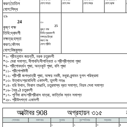
করণ:তৈতিল
যোগ:সাধ্য
যোগ:শুভ
যোগ:শুক্র
যোগ:ব্রহ্ম
যোগ:সিদ্ধ
২৯
24
৩০
25
কৃষ্ণ পক্ষ
কৃষ্ণ পক্ষ
তিথি:দ্বাদশী
তিথি:ত্রয়োদশী
নক্ষত্র:চিত্রা
নক্ষত্র:হস্তা
করণ:গর
করণ:কৌলব
যোগ:প্রীতি
যোগ:বিষ্কুম্ভ
*২- শ্রীহনুমান জয়ন্তী, নরক চতুরদশী
*৩- মেরা সমাপ্ত, দীপাবলি/দীপান্বিতা ও শ্রীশ্রীশ্যামা পূজা
*৪- শ্রীগোবর্দ্ধন পূজা, অন্নকুট পূজা, বলি পূজা
*১১- শ্রীগোপাষ্টমী
*১২- শ্রীশ্রী জগদ্ধাত্রী পূজা, অক্ষয় নবমী, মথুরা-বৃন্দাবন যুগল পরিক্রমা
*১৩- উত্থান/প্রবোধিনী একাদশী, তুলসী লহঙ
*১৪- হরি উথান, ফিরাল তাঙানি, চতুরমাস্য ব্রত সমাপ্ত, নিয়ম সেবা সমাপ্ত
*১৬- বৈকুণ্ঠ চতুরদশী
*১৭- পূর্ণিমা রাস/শ্রীশ্রীরাস যাত্রা, কার্ত্তিক স্নান সমাপ্ত
*২৮- শ্রীউৎপন্না একাদশী
অক্টোবর 908 অগ্রহায়ন ৩১৫ নভে
সোমবার
মঙ্গলবার
বুধবার
বৃহস্পতিবার
শুক্রবার
১
২
৩
৪