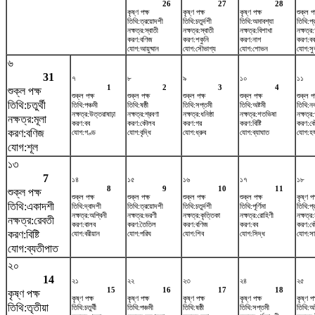
26
27
28
কৃষ্ণ পক্ষ
কৃষ্ণ পক্ষ
কৃষ্ণ পক্ষ
শুক্ল পক
তিথি:ত্রয়োদশী
তিথি:চতুর্দশী
তিথি:অমাবশ্যা
তিথি:প
নক্ষত্র:স্বাতী
নক্ষত্র:স্বাতী
নক্ষত্র:বিশাখা
নক্ষত্র
করণ:বণিজ
করণ:শকুনি
করণ:নাগ
করণ:বব
যোগ:আয়ুষ্মান
যোগ:সৌভাগ্য
যোগ:শোভন
যোগ:সুক
৬
31
৭
৮
৯
১০
১১
1
2
3
4
শুক্ল পক্ষ
শুক্ল পক্ষ
শুক্ল পক্ষ
শুক্ল পক্ষ
শুক্ল পক্ষ
শুক্ল পক
তিথি:চতুর্থী
তিথি:পঞ্চমী
তিথি:ষষ্ঠী
তিথি:সপ্তমী
তিথি:অষ্টমী
তিথি:ন
নক্ষত্র:উত্তরাষাঢ়া
নক্ষত্র:শ্রবণা
নক্ষত্র:ধনিষ্ঠা
নক্ষত্র:শতভিষ‌া
নক্ষত্র:
নক্ষত্র:মূলা
করণ:বব
করণ:কৌলব
করণ:গর
করণ:বিষ্টি
করণ:ক
করণ:বণিজ
যোগ:গণ্ড
যোগ:বৃদ্ধি
যোগ:ধ্রুব
যোগ:ব্যাঘাত
যোগ:হর্
যোগ:শূল
১৩
7
১৪
১৫
১৬
১৭
১৮
8
9
10
11
শুক্ল পক্ষ
শুক্ল পক্ষ
শুক্ল পক্ষ
শুক্ল পক্ষ
শুক্ল পক্ষ
কৃষ্ণ পক
তিথি:একাদশী
তিথি:দ্বাদশী
তিথি:ত্রয়োদশী
তিথি:চতুর্দশী
তিথি:পূর্ণিমা
তিথি:প
নক্ষত্র:অশ্বিনী
নক্ষত্র:ভরণী
নক্ষত্র:কৃত্তিকা
নক্ষত্র:রোহিণী
নক্ষত্র
নক্ষত্র:রেবতী
করণ:বালব
করণ:তৈতিল
করণ:বণিজ
করণ:বব
করণ:ক
করণ:বিষ্টি
যোগ:বরীয়ান
যোগ:পরিঘ
যোগ:শিব
যোগ:সিদ্ধ
যোগ:সা
যোগ:ব্যতীপাত
২০
14
২১
২২
২৩
২৪
২৫
15
16
17
18
কৃষ্ণ পক্ষ
কৃষ্ণ পক্ষ
কৃষ্ণ পক্ষ
কৃষ্ণ পক্ষ
কৃষ্ণ পক্ষ
কৃষ্ণ পক
তিথি:তৃতীয়া
তিথি:চতুর্থী
তিথি:পঞ্চমী
তিথি:ষষ্ঠী
তিথি:সপ্তমী
তিথি:অষ