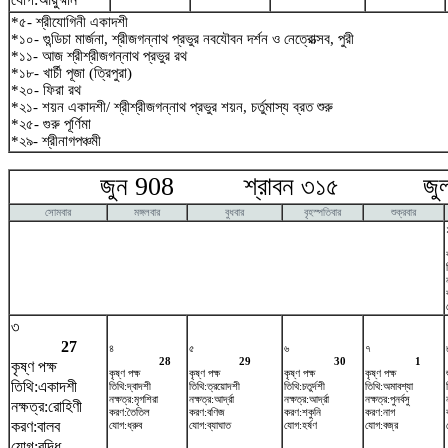
*৫- শ্রীযোগিনী একাদশী
*১০- গুন্ডিচা মার্জনা, শ্রীজগন্নাথ প্রভুর নবযৌবন দর্শন ও নেত্রোত্সব, পুরী
*১১- আজ শ্রীশ্রীজগন্নাথ প্রভুর রথ
*১৮- খার্চী পূজা (ত্রিপুরা)
*২০- ফিরা রথ
*২১- শয়ন একাদশী/ শ্রীশ্রীজগন্নাথ প্রভুর শয়ন, চর্তুমাস্য ব্রত শুরু
*২৫- গুরু পূর্ণিমা
*২৯- শ্রীনাগপঞ্চমী
জুন 908 শ্রাবন ৩১৫ জুলা
সোমবার
মঙ্গলবার
বুধবার
বৃহস্পতিবার
শুক্রবার
৩
27
৪
৫
৬
৭
28
29
30
1
কৃষ্ণ পক্ষ
কৃষ্ণ পক্ষ
কৃষ্ণ পক্ষ
কৃষ্ণ পক্ষ
কৃষ্ণ পক্ষ
তিথি:একাদশী
তিথি:দ্বাদশী
তিথি:ত্রয়োদশী
তিথি:চতুর্দশী
তিথি:অমাবশ্যা
নক্ষত্র:মৃগশিরা
নক্ষত্র:আর্দ্রা
নক্ষত্র:আর্দ্রা
নক্ষত্র:পুনর্বসু
নক্ষত্র:রোহিণী
করণ:তৈতিল
করণ:বণিজ
করণ:শকুনি
করণ:নাগ
করণ:বালব
যোগ:ধ্রুব
যোগ:ব্যাঘাত
যোগ:হর্ষণ
যোগ:বজ্র
যোগ:বৃদ্ধি