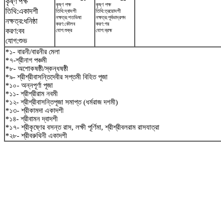
কৃষ্ণ পক্ষ
কৃষ্ণ পক্ষ
কৃষ্ণ পক্ষ
তিথি:একাদশী
তিথি:দ্বাদশী
তিথি:ত্রয়োদশী
নক্ষত্র:শতভিষ‌া
নক্ষত্র:পূর্বভাদ্রপদ
নক্ষত্র:ধনিষ্ঠা
করণ:কৌলব
করণ:গর
করণ:বব
যোগ:শুক্র
যোগ:ব্রহ্ম
যোগ:শুভ
*১- বারনী/বারনীর মেলা
*৭-শ্রীনাগ পঞ্চমী
*৮- অশোকষষ্ঠী/স্কন্ধষষ্ঠী
*৯- শ্রীশ্রীবাসন্তিদেবীর সপ্তমী বিহিত পূজা
*১০- অন্নপূর্ণা পূজা
*১১- শ্রীশ্রীরাম নবমী
*১২- শ্রীশ্রীবাসন্তিপূজা সমাপ্ত (ধর্মরাজ দশমী)
*১৩- শ্রীকামদা একাদশী
*১৪- শ্রীবামন দ্বাদশী
*১৭- শ্রীকৃষ্ণের বসন্ত রাস, লক্ষী পূর্ণিমা, শ্রীশ্রীবলরাম রাসযাত্রা
*২৮- শ্রীবরুথিনী একাদশী