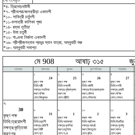
*৪- ত্রিলোচনাষ্টমী
*৭- শ্রীঅপরা/জলক্রীড়া একাদশী
*১০- সাবিত্রী চর্তুদশী
*১১-ফলাহারী কালিকা পূজা
*১৪- রম্ভা তৃতীয়া
*১৫- উমা চতুর্থী
*২২- পাণ্ডবা নির্জলা একাদশী
*২৬- শ্রীশ্রীজগন্নাথ প্রভুর স্নান যাত্রা, অম্বুবাচী শুরু
*২৮- অম্বুবাচী সমাপ্ত
মে 908 আষাঢ় ৩১৫ জুন
সোমবার
মঙ্গলবার
বুধবার
বৃহস্পতিবার
শুক্রবার
১
২
৩
৪
24
25
26
27
কৃষ্ণ পক্ষ
কৃষ্ণ পক্ষ
কৃষ্ণ পক্ষ
কৃষ্ণ পক্ষ
তিথি:ষষ্ঠী
তিথি:সপ্তমী
তিথি:অষ্টমী
তিথি:দশমী
নক্ষত্র:শতভিষ‌া
নক্ষত্র:পূর্বভাদ্রপদ
নক্ষত্র:উত্তরভাদ্রপদ
নক্ষত্র:রেবতী
করণ:বণিজ
করণ:বব
করণ:কৌলব
করণ:বণিজ
যোগ:বিষ্কুম্ভ
যোগ:প্রীতি
যোগ:সৌভাগ্য
যোগ:শোভন
৭
30
৮
৯
১০
১১
31
1
2
3
কৃষ্ণ পক্ষ
কৃষ্ণ পক্ষ
কৃষ্ণ পক্ষ
শুক্ল পক্ষ
শুক্ল পক্ষ
তিথি:ত্রয়োদশী
তিথি:চতুর্দশী
তিথি:অমাবশ্যা
তিথি:প্রতিপদ
তিথি:দ্বিতীয়া
নক্ষত্র:রোহিণী
নক্ষত্র:মৃগশিরা
নক্ষত্র:আর্দ্রা
নক্ষত্র:পুনর্বসু
নক্ষত্র:কৃত্তিকা
করণ:বিষ্টি
করণ:চতুষ্পাদ
করণ:কিন্তুগ্ন
করণ:বালব
করণ:গর
যোগ:শূল
যোগ:গণ্ড
যোগ:বৃদ্ধি
যোগ:ধ্রুব