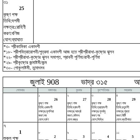
৩১
25
কৃষ্ণ পক্ষ
তিথি:দশমী
নক্ষত্র:রোহিণী
করণ:বণিজ
যোগ:ব্যাঘাত
*৩- শ্রীকামিকা একাদশী
*১৮- শ্রীপবিত্রারোপনী/পুত্রদা একাদশী আজ হতে শ্রীশ্রীরাধা-কৃষ্ণের ঝুলন
*২২- শ্রীশ্রীরাধা-কৃষ্ণের ঝুলন সমাপ্ত, শ্রাবনী পূর্ণিমা/রাখী-পূর্ণিমা
*২৯- শ্রীকৃষ্ণের জন্মাষ্টমী/জন্ম
*৩০- গোকুলাষ্টমী, নন্দোৎসব
জুলাই 908 ভাদ্র ৩১৫ আগষ্
সোমবার
মঙ্গলবার
বুধবার
বৃহস্পতিবার
শুক্রবার
১
২
৩
৪
26
27
28
29
কৃষ্ণ পক্ষ
কৃষ্ণ পক্ষ
কৃষ্ণ পক্ষ
কৃষ্ণ পক্ষ
তিথি:একাদশী
তিথি:দ্বাদশী
তিথি:ত্রয়োদশী
তিথি:চতুর্দশী
নক্ষত্র:মৃগশিরা
নক্ষত্র:আর্দ্রা
নক্ষত্র:পুনর্বসু
নক্ষত্র:পুষ্যা
করণ:বব
করণ:কৌলব
করণ:গর
করণ:বিষ্টি
যোগ:হর্ষণ
যোগ:বজ্র
যোগ:সিদ্ধি
যোগ:ব্যতীপাত
৭
1
৮
৯
১০
১১
2
3
4
5
শুক্ল পক্ষ