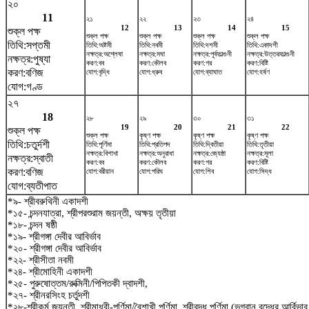
২০
11
২১
২২
২৩
২৪
12
13
14
15
শুক্ল পক্ষ
শুক্ল পক্ষ
শুক্ল পক্ষ
শুক্ল পক্ষ
শুক্ল পক্ষ
তিথি:সপ্তমী
তিথি:অষ্টমী
তিথি:নবমী
তিথি:দশমী
তিথি:একাদশী
নক্ষত্র:অশ্লেষা
নক্ষত্র:মঘা
নক্ষত্র:পূর্বফাল্গুনী
নক্ষত্র:উত্তরফাল্গুনী
নক্ষত্র:পুষ্যা
করণ:বব
করণ:কৌলব
করণ:গর
করণ:বিষ্টি
করণ:বণিজ
যোগ:বৃদ্ধি
যোগ:ধ্রুব
যোগ:ব্যাঘাত
যোগ:হর্ষণ
যোগ:গণ্ড
২৭
18
২৮
২৯
৩০
৩১
19
20
21
22
শুক্ল পক্ষ
শুক্ল পক্ষ
কৃষ্ণ পক্ষ
কৃষ্ণ পক্ষ
কৃষ্ণ পক্ষ
তিথি:চতুর্দশী
তিথি:পূর্ণিমা
তিথি:প্রতিপদ
তিথি:দ্বিতীয়া
তিথি:তৃতীয়া
নক্ষত্র:বিশাখা
নক্ষত্র:অনুরাধা
নক্ষত্র:জ্যেষ্ঠা
নক্ষত্র:মূলা
নক্ষত্র:স্বাতী
করণ:বব
করণ:কৌলব
করণ:গর
করণ:বিষ্টি
করণ:বণিজ
যোগ:বরীয়ান
যোগ:পরিঘ
যোগ:শিব
যোগ:সিদ্ধ
যোগ:ব্যতীপাত
*৯- শ্রীবরুথিনী একাদশী
*১৫- চন্দনযাত্রা, শ্রীপরশুরাম জয়ন্তী, অক্ষয় তৃতীয়া
*১৮- চন্দন ষষ্ঠী
*১৯- শ্রীগঙ্গা দেবীর আবির্ভাব
*২০- শ্রীগঙ্গা দেবীর আবির্ভাব
*২২- শ্রীসীতা নবমী
*২৪- শ্রীমোহিনী একাদশী
*২৫- পুরুষোত্তম/রুক্মিনী/পিপিতকী দ্বাদশী,
*২৭- শ্রীনরসিংহ চর্তুদশী
*২৮-শ্রীকুর্ম জয়ন্তী, শ্রীমাধবী-পূর্ণিমা/বৈশাখী পূর্ণিমা, শ্রীবুদ্ধ পূর্ণিমা (ভগবান বুদ্ধের আর্বি