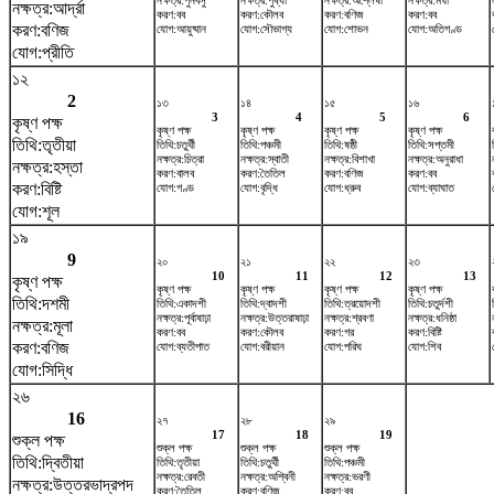
নক্ষত্র:পুনর্বসু
নক্ষত্র:পুষ্যা
নক্ষত্র:অশ্লেষা
নক্ষত্র:মঘা
নক্ষত্র:আর্দ্রা
করণ:বব
করণ:কৌলব
করণ:বণিজ
করণ:বব
করণ:বণিজ
যোগ:আয়ুষ্মান
যোগ:সৌভাগ্য
যোগ:শোভন
যোগ:অতিগণ্ড
যোগ:প্রীতি
১২
2
১৩
১৪
১৫
১৬
3
4
5
6
কৃষ্ণ পক্ষ
কৃষ্ণ পক্ষ
কৃষ্ণ পক্ষ
কৃষ্ণ পক্ষ
কৃষ্ণ পক্ষ
তিথি:তৃতীয়া
তিথি:চতুর্থী
তিথি:পঞ্চমী
তিথি:ষষ্ঠী
তিথি:সপ্তমী
নক্ষত্র:চিত্রা
নক্ষত্র:স্বাতী
নক্ষত্র:বিশাখা
নক্ষত্র:অনুরাধা
নক্ষত্র:হস্তা
করণ:বালব
করণ:তৈতিল
করণ:বণিজ
করণ:বব
করণ:বিষ্টি
যোগ:গণ্ড
যোগ:বৃদ্ধি
যোগ:ধ্রুব
যোগ:ব্যাঘাত
যোগ:শূল
১৯
9
২০
২১
২২
২৩
10
11
12
13
কৃষ্ণ পক্ষ
কৃষ্ণ পক্ষ
কৃষ্ণ পক্ষ
কৃষ্ণ পক্ষ
কৃষ্ণ পক্ষ
তিথি:দশমী
তিথি:একাদশী
তিথি:দ্বাদশী
তিথি:ত্রয়োদশী
তিথি:চতুর্দশী
নক্ষত্র:পূর্বাষাঢ়া
নক্ষত্র:উত্তরাষাঢ়া
নক্ষত্র:শ্রবণা
নক্ষত্র:ধনিষ্ঠা
নক্ষত্র:মূলা
করণ:বব
করণ:কৌলব
করণ:গর
করণ:বিষ্টি
করণ:বণিজ
যোগ:ব্যতীপাত
যোগ:বরীয়ান
যোগ:পরিঘ
যোগ:শিব
যোগ:সিদ্ধি
২৬
16
২৭
২৮
২৯
17
18
19
শুক্ল পক্ষ
শুক্ল পক্ষ
শুক্ল পক্ষ
শুক্ল পক্ষ
তিথি:দ্বিতীয়া
তিথি:তৃতীয়া
তিথি:চতুর্থী
তিথি:পঞ্চমী
নক্ষত্র:রেবতী
নক্ষত্র:অশ্বিনী
নক্ষত্র:ভরণী
নক্ষত্র:উত্তরভাদ্রপদ
করণ:তৈতিল
করণ:বণিজ
করণ:বব