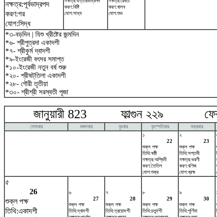
নক্ষত্র:উত্তরভাদ্রপদ
নক্ষত্র:রেবতী
নক্ষত্র:পূর্বভাদ্রপদ
করণ:বিষ্টি
করণ:বালব
করণ:গর
যোগ:সাধ্য
যোগ:শুভ
যোগ:সিদ্ধ
*৩-বড়দিন | যিশু খ্রীষ্টের জন্মদিন
*৬- শ্রীপুত্রদা একাদশী
*৭- শ্রীকুর্ম দ্বাদশী
*৯-ইংরেজী বৎসর সমাপ্ত
*১০-ইংরেজী নতুন বর্ষ শুরু
*২০- শ্রীষট্‌তিলা একাদশী
*২৮- গৌরী তৃতীয়া
*৩০- শ্রীশ্রী সরস্বতী পূজা
জানুয়ারী 823 ফাল্গুন ২২৯ ফেব্র
সোমবার
মঙ্গলবার
বুধবার
বৃহস্পতিবার
শুক্রবার
১
২
22
23
শুক্ল পক্ষ
শুক্ল পক্ষ
তিথি:ষষ্ঠী
তিথি:সপ্তমী
নক্ষত্র:অশ্বিনী
নক্ষত্র:ভরণী
করণ:তৈতিল
করণ:বণিজ
যোগ:শুক্র
যোগ:ব্রহ্ম
৫
26
৬
৭
৮
৯
27
28
29
30
শুক্ল পক্ষ
শুক্ল পক্ষ
শুক্ল পক্ষ
শুক্ল পক্ষ
শুক্ল পক্ষ
তিথি:একাদশী
তিথি:দ্বাদশী
তিথি:ত্রয়োদশী
তিথি:চতুর্দশী
তিথি:পূর্ণিমা