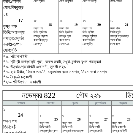
করণ:কৌলব
যোগ:প্রীতি
যোগ:আয়ুষ্মান
যোগ:সৌভাগ্য
যোগ:শোভন
যোগ:বিষ্কুম্ভ
২৪
17
২৫
২৬
২৭
২৮
18
19
20
21
কৃষ্ণ পক্ষ
শুক্ল পক্ষ
শুক্ল পক্ষ
শুক্ল পক্ষ
শুক্ল পক্ষ
তিথি:অমাবশ্যা
তিথি:প্রতিপদ
তিথি:দ্বিতীয়া
তিথি:তৃতীয়া
তিথি:চতুর্থী
নক্ষত্র:জ্যেষ্ঠা
নক্ষত্র:মূলা
নক্ষত্র:পূর্বাষাঢ়া
নক্ষত্র:উত্তরাষাঢ়া
নক্ষত্র:জ্যেষ্ঠা
করণ:কিন্তুগ্ন
করণ:বালব
করণ:তৈতিল
করণ:বণিজ
করণ:চতুষ্পাদ
যোগ:শূল
যোগ:গণ্ড
যোগ:বৃদ্ধি
যোগ:ধ্রুব
যোগ:ধৃতি
*৩- শ্রীগোপাষ্টমী
*৪- শ্রীশ্রী জগদ্ধাত্রী পূজা, অক্ষয় নবমী, মথুরা-বৃন্দাবন যুগল পরিক্রমা
*৬- উত্থান/প্রবোধিনী একাদশী, তুলসী লহঙ
*৭- হরি উথান, ফিরাল তাঙানি, চতুরমাস্য ব্রত সমাপ্ত, নিয়ম সেবা সমাপ্ত
*৯- বৈকুণ্ঠ চতুরদশী
*২০- শ্রীউৎপন্না একাদশী
নভেম্বর 822 পৌষ ২২৯ ডিসেম
সোমবার
মঙ্গলবার
বুধবার
বৃহস্পতিবার
শুক্রবার
১
24
২
৩
৪
৫
25
26
27
28
শুক্ল পক্ষ
শুক্ল পক্ষ
শুক্ল পক্ষ
শুক্ল পক্ষ
শুক্ল পক্ষ
তিথি:ষষ্ঠী
তিথি:অষ্টমী
তিথি:নবমী
তিথি:দশমী
তিথি:একাদশী
নক্ষত্র:পূর্বভাদ্রপদ
নক্ষত্র:উত্তরভাদ্রপদ
নক্ষত্র:রেবতী
নক্ষত্র:অশ্বিনী
নক্ষত্র:শতভিষ‌া