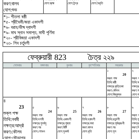
করণ:বালব
যোগ:ব্রহ্ম
যোগ:ইন্দ্র
যোগ:বৈধৃতি
যোগ:শুভ
*১- শীতলা ষষ্ঠী
*৫- শ্রীভৈমী/জয়া একাদশী
*৬- বরাহ/ভীষ্ম দ্বাদশী
*৯- মাঘ স্নান সমাপ্ত, মাঘী পূর্ণিমা
*২০- শ্রীবিজয়া একাদশী
*২৩- শিব চর্তুদশী
ফেব্রুয়ারী 823 চৈত্র ২২৯ মা
সোমবার
মঙ্গলবার
বুধবার
বৃহস্পতিবার
শুক্রবার
১
২
20
শুক্ল পক্ষ
শুক্ল প
তিথি:ষষ্ঠী
তিথি:স
নক্ষত্র:কৃত্তিকা
নক্ষত্
করণ:কৌলব
করণ:গ
যোগ:বিষ্কুম্ভ
যোগ:প্
৪
23
৫
৬
৭
৮
৯
24
25
26
27
শুক্ল পক্ষ
শুক্ল পক্ষ
শুক্ল পক্ষ
শুক্ল পক্ষ
শুক্ল পক্ষ
শুক্ল প
তিথি:নবমী
তিথি:দশমী
তিথি:একাদশী
তিথি:দ্বাদশী
তিথি:চতুর্দশী
তিথি:পূর
নক্ষত্র:পুনর্বসু
নক্ষত্র:পুষ্যা
নক্ষত্র:মঘা
নক্ষত্র:পূর্বফাল্গুনী
নক্ষত্র
নক্ষত্র:আর্দ্রা
করণ:গর
করণ:বিষ্টি
করণ:বালব
করণ:গর
করণ:বিষ
করণ:কৌলব
যোগ:শোভন
যোগ:সুকর্মা
যোগ:ধৃতি
যোগ:শূল
যোগ:গ
যোগ:সৌভাগ্য