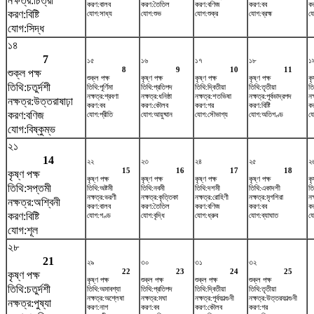
নক্ষত্র:চিত্রা
করণ:বালব
করণ:তৈতিল
করণ:বণিজ
করণ:বব
ক
করণ:বিষ্টি
যোগ:সাধ্য
যোগ:শুভ
যোগ:শুক্র
যোগ:ব্রহ্ম
যো
যোগ:সিদ্ধ
১৪
7
১৫
১৬
১৭
১৮
১
8
9
10
11
শুক্ল পক্ষ
শুক্ল পক্ষ
কৃষ্ণ পক্ষ
কৃষ্ণ পক্ষ
কৃষ্ণ পক্ষ
কৃ
তিথি:চতুর্দশী
তিথি:পূর্ণিমা
তিথি:প্রতিপদ
তিথি:দ্বিতীয়া
তিথি:তৃতীয়া
তি
নক্ষত্র:শ্রবণা
নক্ষত্র:ধনিষ্ঠা
নক্ষত্র:শতভিষ‌া
নক্ষত্র:পূর্বভাদ্রপদ
নক
নক্ষত্র:উত্তরাষাঢ়া
করণ:বব
করণ:কৌলব
করণ:গর
করণ:বিষ্টি
ক
করণ:বণিজ
যোগ:প্রীতি
যোগ:আয়ুষ্মান
যোগ:সৌভাগ্য
যোগ:অতিগণ্ড
যো
যোগ:বিষ্কুম্ভ
২১
14
২২
২৩
২৪
২৫
২
15
16
17
18
কৃষ্ণ পক্ষ
কৃষ্ণ পক্ষ
কৃষ্ণ পক্ষ
কৃষ্ণ পক্ষ
কৃষ্ণ পক্ষ
কৃ
তিথি:সপ্তমী
তিথি:অষ্টমী
তিথি:নবমী
তিথি:দশমী
তিথি:একাদশী
তি
নক্ষত্র:ভরণী
নক্ষত্র:কৃত্তিকা
নক্ষত্র:রোহিণী
নক্ষত্র:মৃগশিরা
নক
নক্ষত্র:অশ্বিনী
করণ:বালব
করণ:তৈতিল
করণ:বণিজ
করণ:বব
ক
করণ:বিষ্টি
যোগ:গণ্ড
যোগ:বৃদ্ধি
যোগ:ধ্রুব
যোগ:ব্যাঘাত
য
যোগ:শূল
২৮
21
২৯
৩০
৩১
৩২
22
23
24
25
কৃষ্ণ পক্ষ
কৃষ্ণ পক্ষ
শুক্ল পক্ষ
শুক্ল পক্ষ
শুক্ল পক্ষ
তিথি:চতুর্দশী
তিথি:অমাবশ্যা
তিথি:প্রতিপদ
তিথি:দ্বিতীয়া
তিথি:তৃতীয়া
নক্ষত্র:অশ্লেষা
নক্ষত্র:মঘা
নক্ষত্র:পূর্বফাল্গুনী
নক্ষত্র:উত্তরফাল্গুনী
নক্ষত্র:পুষ্যা
করণ:নাগ
করণ:বব
করণ:কৌলব
করণ:গর