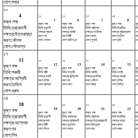
যোগ:শুক্র
১০
4
১১
১২
১৩
১৪
১
5
6
7
8
শুক্ল পক্ষ
শুক্ল পক্ষ
শুক্ল পক্ষ
কৃষ্ণ পক্ষ
কৃষ্ণ পক্ষ
কৃ
তিথি:ত্রয়োদশী
তিথি:চতুর্দশী
তিথি:পূর্ণিমা
তিথি:প্রতিপদ
তিথি:দ্বিতীয়া
তি
নক্ষত্র:শ্রবণা
নক্ষত্র:ধনিষ্ঠা
নক্ষত্র:শতভিষ‌া
নক্ষত্র:পূর্বভাদ্রপদ
নক
নক্ষত্র:উত্তরাষাঢ়া
করণ:গর
করণ:বিষ্টি
করণ:বালব
করণ:তৈতিল
ক
করণ:কৌলব
যোগ:শোভন
যোগ:অতিগণ্ড
যোগ:সুকর্মা
যোগ:ধৃতি
য
যোগ:সৌভাগ্য
১৭
11
১৮
১৯
২০
২১
২
12
13
14
15
কৃষ্ণ পক্ষ
কৃষ্ণ পক্ষ
কৃষ্ণ পক্ষ
কৃষ্ণ পক্ষ
কৃষ্ণ পক্ষ
কৃ
তিথি:পঞ্চমী
তিথি:ষষ্ঠী
তিথি:সপ্তমী
তিথি:অষ্টমী
তিথি:দশমী
ত
নক্ষত্র:ভরণী
নক্ষত্র:কৃত্তিকা
নক্ষত্র:মৃগশিরা
নক্ষত্র:আর্দ্রা
নক
নক্ষত্র:অশ্বিনী
করণ:বণিজ
করণ:বব
করণ:কৌলব
করণ:বণিজ
ক
করণ:তৈতিল
যোগ:ব্যাঘাত
যোগ:হর্ষণ
যোগ:বজ্র
যোগ:সিদ্ধি
যো
যোগ:ধ্রুব
২৪
18
২৫
২৬
২৭
২৮
২
19
20
21
22
কৃষ্ণ পক্ষ
কৃষ্ণ পক্ষ
কৃষ্ণ পক্ষ
শুক্ল পক্ষ
শুক্ল পক্ষ
শু
তিথি:ত্রয়োদশী
তিথি:চতুর্দশী
তিথি:অমাবশ্যা
তিথি:প্রতিপদ
তিথি:দ্বিতীয়া
তি
নক্ষত্র:মঘা
নক্ষত্র:পূর্বফাল্গুনী
নক্ষত্র:উত্তরফাল্গুনী
নক্ষত্র:হস্তা
নক
নক্ষত্র:অশ্লেষা
করণ:বিষ্টি
করণ:চতুষ্পাদ
করণ:কিন্তুগ্ন
করণ:বালব
ক
করণ:গর
যোগ:সিদ্ধ
যোগ:সাধ্য
যোগ:শুভ
যোগ:শুক্র
যো
যোগ:শিব