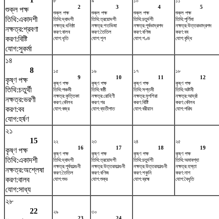
৮
৯
১০
১১
2
3
4
5
শুক্ল পক্ষ
শুক্ল পক্ষ
শুক্ল পক্ষ
শুক্ল পক্ষ
শুক্ল পক্ষ
তিথি:একাদশী
তিথি:দ্বাদশী
তিথি:ত্রয়োদশী
তিথি:চতুর্দশী
তিথি:পূর্ণিমা
নক্ষত্র:ধনিষ্ঠা
নক্ষত্র:শতভিষ‌া
নক্ষত্র:পূর্বভাদ্রপদ
নক্ষত্র:উত্তরভাদ্রপদ
নক্ষত্র:শ্রবণা
করণ:বালব
করণ:তৈতিল
করণ:বণিজ
করণ:বব
করণ:বিষ্টি
যোগ:ধৃতি
যোগ:শূল
যোগ:গণ্ড
যোগ:বৃদ্ধি
যোগ:সুকর্মা
১৪
8
১৫
১৬
১৭
১৮
9
10
11
12
কৃষ্ণ পক্ষ
কৃষ্ণ পক্ষ
কৃষ্ণ পক্ষ
কৃষ্ণ পক্ষ
কৃষ্ণ পক্ষ
তিথি:চতুর্থী
তিথি:পঞ্চমী
তিথি:ষষ্ঠী
তিথি:সপ্তমী
তিথি:অষ্টমী
নক্ষত্র:কৃত্তিকা
নক্ষত্র:রোহিণী
নক্ষত্র:মৃগশিরা
নক্ষত্র:আর্দ্রা
নক্ষত্র:ভরণী
করণ:কৌলব
করণ:গর
করণ:বিষ্টি
করণ:কৌলব
করণ:বব
যোগ:বজ্র
যোগ:ব্যতীপাত
যোগ:বরীয়ান
যোগ:পরিঘ
যোগ:হর্ষণ
২১
15
২২
২৩
২৪
২৫
16
17
18
19
কৃষ্ণ পক্ষ
কৃষ্ণ পক্ষ
কৃষ্ণ পক্ষ
কৃষ্ণ পক্ষ
কৃষ্ণ পক্ষ
তিথি:একাদশী
তিথি:দ্বাদশী
তিথি:ত্রয়োদশী
তিথি:চতুর্দশী
তিথি:অমাবশ্যা
নক্ষত্র:পূর্বফাল্গুনী
নক্ষত্র:উত্তরফাল্গুনী
নক্ষত্র:উত্তরফাল্গুনী
নক্ষত্র:হস্তা
নক্ষত্র:অশ্লেষা
করণ:তৈতিল
করণ:বণিজ
করণ:শকুনি
করণ:নাগ
করণ:বালব
যোগ:শুভ
যোগ:শুক্র
যোগ:ব্রহ্ম
যোগ:বৈধৃতি
যোগ:সাধ্য
২৮
22
২৯
৩০
23
24