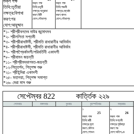
শুক্ল পক্ষ
শুক্ল পক্ষ
শুক্ল পক্ষ
তিথি:তৃতীয়া
তিথি:চতুর্থী
তিথি:পঞ্চমী
নক্ষত্র:অনুরাধা
নক্ষত্র:জ্যেষ্ঠা
নক্ষত্র:বিশাখা
করণ:বিষ্টি
করণ:বালব
করণ:গর
যোগ:সৌভাগ্য
যোগ:সৌভাগ্য
যোগ:আয়ুষ্মান
*১- শ্রীশ্রীবলদেব দাউর জন্মোৎসব
*২- শ্রীললিতা সপ্তমী
*৩- শ্রীশ্রীরাধাষ্টমী, শ্রীমতি রাধারানীর আবির্ভাব
*৪- শ্রীশ্রীরাধাষ্টমী, শ্রীমতি রাধারানীর আবির্ভাব
*৭- শ্রীপাশ্বৈর্কাদশী/পরিবর্তিনী একাদশী
*৮- শ্রীবামন জয়ন্তী
*১১- শ্রীশ্রীমদ্ভাগবত-জয়ন্তী
*১২-পিতৃতর্পন, পিতৃপক্ষ শুরু
*২১- শ্রীইন্দিরা একাদশী
*২৫- মহালয়া, পিতৃপক্ষ সমাপ্ত
*২৬- মেরা মাস শুরু
সেপ্টেম্বর 822 কার্ত্তিক ২২৯ অক
সোমবার
মঙ্গলবার
বুধবার
বৃহস্পতিবার
শুক্রবার
১
২
25
26
শুক্ল পক্ষ
শুক্ল পক্ষ
তিথি:ষষ্ঠী
তিথি:সপ্তমী
নক্ষত্র:মূলা
নক্ষত্র:পূর্বাষাঢ়া
করণ:কৌলব
করণ:গর
যোগ:শোভন
যোগ:অতিগণ্ড