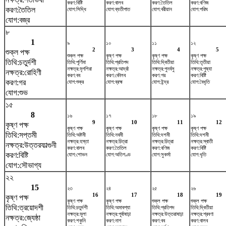
করণ:বিষ্টি
করণ:বালব
করণ:তৈতিল
করণ:বণিজ
করণ:তৈতিল
যোগ:সিদ্ধি
যোগ:ব্যতীপাত
যোগ:বরীয়ান
যোগ:পরিঘ
যোগ:বজ্র
৮
1
৯
১০
১১
১২
2
3
4
5
শুক্ল পক্ষ
শুক্ল পক্ষ
কৃষ্ণ পক্ষ
কৃষ্ণ পক্ষ
কৃষ্ণ পক্ষ
তিথি:চতুর্দশী
তিথি:পূর্ণিমা
তিথি:প্রতিপদ
তিথি:দ্বিতীয়া
তিথি:তৃতীয়া
নক্ষত্র:মৃগশিরা
নক্ষত্র:আর্দ্রা
নক্ষত্র:পুনর্বসু
নক্ষত্র:পুষ্যা
নক্ষত্র:রোহিণী
করণ:বব
করণ:কৌলব
করণ:গর
করণ:বিষ্টি
করণ:গর
যোগ:শুক্র
যোগ:ব্রহ্ম
যোগ:ইন্দ্র
যোগ:বৈধৃতি
যোগ:শুভ
১৫
8
১৬
১৭
১৮
১৯
9
10
11
12
কৃষ্ণ পক্ষ
কৃষ্ণ পক্ষ
কৃষ্ণ পক্ষ
কৃষ্ণ পক্ষ
কৃষ্ণ পক্ষ
তিথি:সপ্তমী
তিথি:অষ্টমী
তিথি:নবমী
তিথি:দশমী
তিথি:দশমী
নক্ষত্র:হস্তা
নক্ষত্র:চিত্রা
নক্ষত্র:চিত্রা
নক্ষত্র:স্বাতী
নক্ষত্র:উত্তরফাল্গুনী
করণ:বালব
করণ:তৈতিল
করণ:বণিজ
করণ:বিষ্টি
করণ:বিষ্টি
যোগ:শোভন
যোগ:অতিগণ্ড
যোগ:সুকর্মা
যোগ:ধৃতি
যোগ:সৌভাগ্য
২২
15
২৩
২৪
২৫
২৬
16
17
18
19
কৃষ্ণ পক্ষ
কৃষ্ণ পক্ষ
কৃষ্ণ পক্ষ
শুক্ল পক্ষ
শুক্ল পক্ষ
তিথি:ত্রয়োদশী
তিথি:চতুর্দশী
তিথি:অমাবশ্যা
তিথি:প্রতিপদ
তিথি:দ্বিতীয়া
নক্ষত্র:মূলা
নক্ষত্র:পূর্বাষাঢ়া
নক্ষত্র:উত্তরাষাঢ়া
নক্ষত্র:শ্রবণা
নক্ষত্র:জ্যেষ্ঠা
করণ:শকুনি
করণ:নাগ
করণ:বব
করণ:বালব