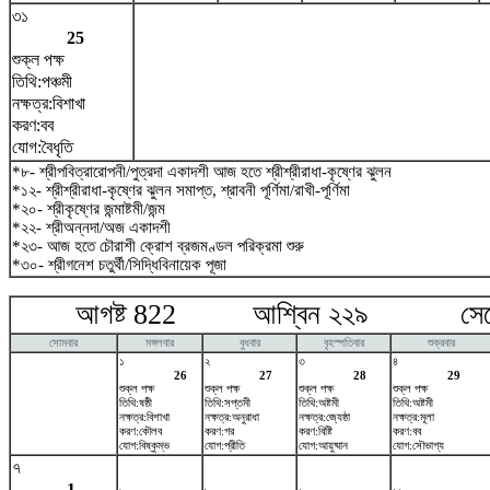
৩১
25
শুক্ল পক্ষ
তিথি:পঞ্চমী
নক্ষত্র:বিশাখা
করণ:বব
যোগ:বৈধৃতি
*৮- শ্রীপবিত্রারোপনী/পুত্রদা একাদশী আজ হতে শ্রীশ্রীরাধা-কৃষ্ণের ঝুলন
*১২- শ্রীশ্রীরাধা-কৃষ্ণের ঝুলন সমাপ্ত, শ্রাবনী পূর্ণিমা/রাখী-পূর্ণিমা
*২০- শ্রীকৃষ্ণের জন্মাষ্টমী/জন্ম
*২২- শ্রীঅন্নদা/অজ একাদশী
*২৩- আজ হতে চৌরাশী ক্রোশ ব্রজমণ্ডল পরিক্রমা শুরু
*৩০- শ্রীগনেশ চতুর্থী/সিদ্ধিবিনায়েক পূজা
আগষ্ট 822 আশ্বিন ২২৯ সেপ্টে
সোমবার
মঙ্গলবার
বুধবার
বৃহস্পতিবার
শুক্রবার
১
২
৩
৪
26
27
28
29
শুক্ল পক্ষ
শুক্ল পক্ষ
শুক্ল পক্ষ
শুক্ল পক্ষ
তিথি:ষষ্ঠী
তিথি:সপ্তমী
তিথি:অষ্টমী
তিথি:অষ্টমী
নক্ষত্র:বিশাখা
নক্ষত্র:অনুরাধা
নক্ষত্র:জ্যেষ্ঠা
নক্ষত্র:মূলা
করণ:কৌলব
করণ:গর
করণ:বিষ্টি
করণ:বব
যোগ:বিষ্কুম্ভ
যোগ:প্রীতি
যোগ:আয়ুষ্মান
যোগ:সৌভাগ্য
৭
1