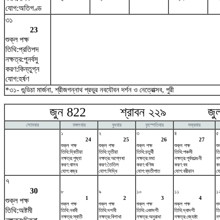
যোগ:অতিগণ্ড
৩১
23
শুক্ল পক্ষ
তিথি:প্রতিপদ
নক্ষত্র:পুনর্বসু
করণ:কিন্তুগ্ন
যোগ:হর্ষণ
*৩১- গুন্ডিচা মার্জনা, শ্রীজগন্নাথ প্রভুর নবযৌবন দর্শন ও নেত্রোত্সব, পুরী
জুন 822 শ্রাবন ২২৯ জুলা
সোমবার
মঙ্গলবার
বুধবার
বৃহস্পতিবার
শুক্রবার
১
২
৩
৪
৫
24
25
26
27
শুক্ল পক্ষ
শুক্ল পক্ষ
শুক্ল পক্ষ
শুক্ল পক্ষ
শু
তিথি:দ্বিতীয়া
তিথি:তৃতীয়া
তিথি:চতুর্থী
তিথি:পঞ্চমী
তি
নক্ষত্র:পুষ্যা
নক্ষত্র:অশ্লেষা
নক্ষত্র:মঘা
নক্ষত্র:পূর্বফাল্গুনী
নক
করণ:বালব
করণ:তৈতিল
করণ:বণিজ
করণ:বব
ক
যোগ:বজ্র
যোগ:সিদ্ধি
যোগ:ব্যতীপাত
যোগ:বরীয়ান
য
৭
30
৮
৯
১০
১১
১
1
2
3
4
শুক্ল পক্ষ
শুক্ল পক্ষ
শুক্ল পক্ষ
শুক্ল পক্ষ
শুক্ল পক্ষ
শু
তিথি:অষ্টমী
তিথি:নবমী
তিথি:দশমী
তিথি:একাদশী
তিথি:দ্বাদশী
তি
নক্ষত্র:স্বাতী
নক্ষত্র:বিশাখা
নক্ষত্র:অনুরাধা
নক্ষত্র:জ্যেষ্ঠা
নক