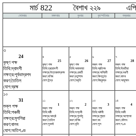
মার্চ 822 বৈশাখ ২২৯ এপ্রি
সোমবার
মঙ্গলবার
বুধবার
বৃহস্পতিবার
শুক্রবার
৩
24
৪
৫
৬
৭
25
26
27
28
কৃষ্ণ পক্ষ
কৃষ্ণ পক্ষ
কৃষ্ণ পক্ষ
শুক্ল পক্ষ
শুক্ল পক্ষ
তিথি:দ্বাদশী
তিথি:ত্রয়োদশী
তিথি:অমাবশ্যা
তিথি:প্রতিপদ
তিথি:দ্বিতীয়া
নক্ষত্র:উত্তরভাদ্রপদ
নক্ষত্র:রেবতী
নক্ষত্র:অশ্বিনী
নক্ষত্র:ভরণী
নক্ষত্র:পূর্বভাদ্রপদ
করণ:বণিজ
করণ:চতুষ্পাদ
করণ:কিন্তুগ্ন
করণ:বালব
করণ:তৈতিল
যোগ:ইন্দ্র
যোগ:বৈধৃতি
যোগ:বিষ্কুম্ভ
যোগ:আয়ুষ্মান
যোগ:ব্রহ্ম
১০
31
১১
১২
১৩
১৪
1
2
3
4
শুক্ল পক্ষ
শুক্ল পক্ষ
শুক্ল পক্ষ
শুক্ল পক্ষ
শুক্ল পক্ষ
তিথি:পঞ্চমী
তিথি:ষষ্ঠী
তিথি:সপ্তমী
তিথি:অষ্টমী
তিথি:নবমী
নক্ষত্র:আর্দ্রা
নক্ষত্র:পুনর্বসু
নক্ষত্র:পুষ্যা
নক্ষত্র:অশ্লেষা
নক্ষত্র:মৃগশিরা
করণ:তৈতিল
করণ:বণিজ
করণ:বব
করণ:কৌলব
করণ:বালব
যোগ:সুকর্মা
যোগ:ধৃতি
যোগ:শূল
যোগ:গণ্ড
যোগ:অতিগণ্ড