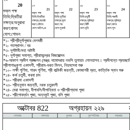
20
২৭
২৮
২৯
৩০
21
22
23
24
শুক্ল পক্ষ
শুক্ল পক্ষ
শুক্ল পক্ষ
শুক্ল পক্ষ
শুক্ল পক্ষ
তিথি:দ্বিতীয়া
তিথি:দ্বিতীয়া
তিথি:তৃতীয়া
তিথি:চতুর্থী
তিথি:পঞ্চমী
নক্ষত্র:জ্যেষ্ঠা
নক্ষত্র:মূলা
নক্ষত্র:পূর্বাষাঢ়া
নক্ষত্র:পূর্বাষাঢ়া
নক্ষত্র:অনুরাধা
করণ:কৌলব
করণ:গর
করণ:বিষ্টি
করণ:বালব
করণ:বালব
যোগ:অতিগণ্ড
যোগ:সুকর্মা
যোগ:ধৃতি
যোগ:শূল
যোগ:শোভন
*১- শ্রীশ্রীদূর্গাপূজার বেলষষ্ঠী
*২- গতস্থাপন / বর
*৩- দূর্গাষ্টমী/মহা অষ্টমী
*৫- দূর্গাপূজা সমাপ্ত, শ্রীরামচন্দ্রর বিজয়োত্সব
*৬-আকাশ প্রদীপ প্রজ্জলন (মন্ত্র: দামোদরায় নভসি তুলায়াং লোলয়াসহ। প্রদীপন্তে প্রযচ্
শ্রীপাশাঙ্কুশা একাদশী, শ্রীরাম-ভরত মিলন, নিয়মসেবা শুরু
*১০- লক্ষী পূর্ণিমা, শারদ পূর্ণিমা, শ্রী বাল্মিকী জয়ন্তী, কোজাগরী ব্রত, কার্ত্তিক স্নান শুরু
*১৪- কর্ক চতুর্থী, করবা চাদ
*২০- শ্রীরমা একাদশী
*২৩- শ্রীহনুমান জয়ন্তী, নরক চতুরদশী
*২৪- মেরা সমাপ্ত, দীপাবলি/দীপান্বিতা ও শ্রীশ্রীশ্যামা পূজা
*২৫- শ্রীগোবর্দ্ধন পূজা, অন্নকুট পূজা, বলি পূজা
অক্টোবর 822 অগ্রহায়ন ২২৯ নভে
সোমবার
মঙ্গলবার
বুধবার
বৃহস্পতিবার
শুক্রবার