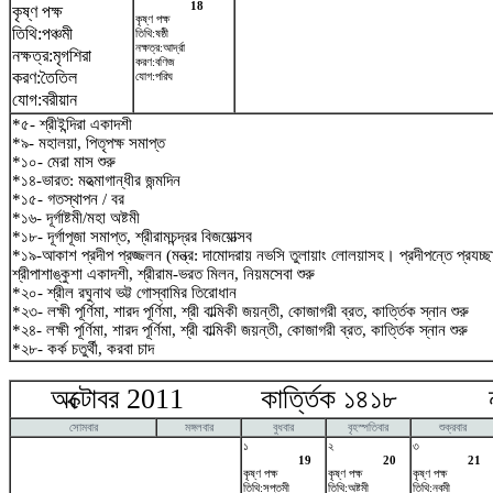
18
কৃষ্ণ পক্ষ
কৃষ্ণ পক্ষ
তিথি:পঞ্চমী
তিথি:ষষ্ঠী
নক্ষত্র:আর্দ্রা
নক্ষত্র:মৃগশিরা
করণ:বণিজ
করণ:তৈতিল
যোগ:পরিঘ
যোগ:বরীয়ান
*৫- শ্রীইন্দিরা একাদশী
*৯- মহালয়া, পিতৃপক্ষ সমাপ্ত
*১০- মেরা মাস শুরু
*১৪-ভারত: মহত্মাগান্ধীর জন্মদিন
*১৫- গতস্থাপন / বর
*১৬- দূর্গাষ্টমী/মহা অষ্টমী
*১৮- দূর্গাপূজা সমাপ্ত, শ্রীরামচন্দ্রর বিজয়োত্সব
*১৯-আকাশ প্রদীপ প্রজ্জলন (মন্ত্র: দামোদরায় নভসি তুলায়াং লোলয়াসহ। প্রদীপন্তে প্রযচ
শ্রীপাশাঙ্কুশা একাদশী, শ্রীরাম-ভরত মিলন, নিয়মসেবা শুরু
*২০- শ্রীল রঘুনাথ ভট্ট গোস্বামির তিরোধান
*২৩- লক্ষী পূর্ণিমা, শারদ পূর্ণিমা, শ্রী বাল্মিকী জয়ন্তী, কোজাগরী ব্রত, কার্ত্তিক স্নান শুরু
*২৪- লক্ষী পূর্ণিমা, শারদ পূর্ণিমা, শ্রী বাল্মিকী জয়ন্তী, কোজাগরী ব্রত, কার্ত্তিক স্নান শুরু
*২৮- কর্ক চতুর্থী, করবা চাদ
অক্টোবর 2011 কার্ত্তিক ১৪১৮ নভ
সোমবার
মঙ্গলবার
বুধবার
বৃহস্পতিবার
শুক্রবার
১
২
৩
19
20
21
কৃষ্ণ পক্ষ
কৃষ্ণ পক্ষ
কৃষ্ণ পক্ষ
তিথি:সপ্তমী
তিথি:অষ্টমী
তিথি:নবমী