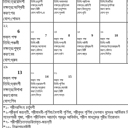
তিথি:ত্রয়োদশী
তিথি:চতুর্দশী
তিথি:অমাবশ্যা
তিথি:প্রতিপদ
তিথি:দ্বিতীয়া
নক্ষত্র:ভরণী
নক্ষত্র:কৃত্তিকা
নক্ষত্র:রোহিণী
নক্ষত্র:মৃগশিরা
নক্ষত্র:অশ্বিনী
করণ:বিষ্টি
করণ:চতুষ্পাদ
করণ:কিন্তুগ্ন
করণ:বালব
করণ:গর
যোগ:অতিগণ্ড
যোগ:সুকর্মা
যোগ:ধৃতি
যোগ:শূল
যোগ:শোভন
২২
6
২৩
২৪
২৫
২৬
7
8
9
10
শুক্ল পক্ষ
শুক্ল পক্ষ
শুক্ল পক্ষ
শুক্ল পক্ষ
শুক্ল পক্ষ
তিথি:পঞ্চমী
তিথি:ষষ্ঠী
তিথি:সপ্তমী
তিথি:অষ্টমী
তিথি:নবমী
নক্ষত্র:অশ্লেষা
নক্ষত্র:মঘা
নক্ষত্র:পূর্বফাল্গুনী
নক্ষত্র:উত্তরফাল্গুনী
নক্ষত্র:পুষ্যা
করণ:কৌলব
করণ:গর
করণ:বিষ্টি
করণ:কৌলব
করণ:বব
যোগ:ব্যাঘাত
যোগ:হর্ষণ
যোগ:বজ্র
যোগ:সিদ্ধি
যোগ:ধ্রুব
২৯
13
৩০
৩১
14
15
শুক্ল পক্ষ
শুক্ল পক্ষ
শুক্ল পক্ষ
তিথি:দ্বাদশী
তিথি:ত্রয়োদশী
তিথি:পূর্ণিমা
নক্ষত্র:অনুরাধা
নক্ষত্র:জ্যেষ্ঠা
নক্ষত্র:বিশাখা
করণ:তৈতিল
করণ:বিষ্টি
করণ:বালব
যোগ:সিদ্ধ
যোগ:সাধ্য
যোগ:শিব
*১- শ্রীনরসিংহ চর্তুদশী
*২-শ্রীকুর্ম জয়ন্তী, শ্রীমাধবী-পূর্ণিমা/বৈশাখী পূর্ণিমা, শ্রীবুদ্ধ পূর্ণিমা (ভগবান বুদ্ধের আর্বিভা
গন্ধেশ্বরী পূজা, শ্রীল শ্রীনিবাস আচার্য্য প্রভুর আবির্ভাব, শ্রীল মাধবেন্দ্র পুরীর তিরোধান
*৭- শ্রীশ্রীচৈতন্যচরিতামৃত-জয়ন্তী
*১০- ত্রিলোচনাষ্টমী