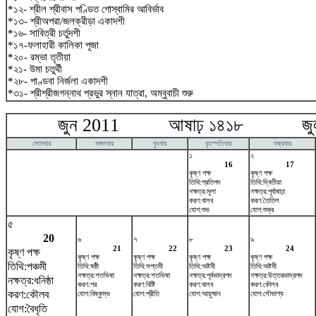
*১২- শ্রীল শ্রীবাস পণ্ডিত গোস্বামির আবির্ভাব
*১৩- শ্রীঅপরা/জলক্রীড়া একাদশী
*১৬- সাবিত্রী চর্তুদশী
*১৭-ফলাহারী কালিকা পূজা
*২০- রম্ভা তৃতীয়া
*২১- উমা চতুর্থী
*২৮- পাণ্ডবা নির্জলা একাদশী
*৩১- শ্রীশ্রীজগন্নাথ প্রভুর স্নান যাত্রা, অম্বুবাচী শুরু
জুন 2011 আষাঢ় ১৪১৮ জুলা
সোমবার
মঙ্গলবার
বুধবার
বৃহস্পতিবার
শুক্রবার
১
২
16
17
কৃষ্ণ পক্ষ
কৃষ্ণ পক্ষ
তিথি:প্রতিপদ
তিথি:দ্বিতীয়া
নক্ষত্র:মূলা
নক্ষত্র:পূর্বাষাঢ়া
করণ:বালব
করণ:তৈতিল
যোগ:শুভ
যোগ:শুক্র
৫
20
৬
৭
৮
৯
21
22
23
24
কৃষ্ণ পক্ষ
কৃষ্ণ পক্ষ
কৃষ্ণ পক্ষ
কৃষ্ণ পক্ষ
কৃষ্ণ পক্ষ
তিথি:পঞ্চমী
তিথি:ষষ্ঠী
তিথি:সপ্তমী
তিথি:অষ্টমী
তিথি:অষ্টমী
নক্ষত্র:শতভিষ‌া
নক্ষত্র:শতভিষ‌া
নক্ষত্র:পূর্বভাদ্রপদ
নক্ষত্র:উত্তরভাদ্রপদ
নক্ষত্র:ধনিষ্ঠা
করণ:গর
করণ:বিষ্টি
করণ:বালব
করণ:কৌলব
করণ:কৌলব
যোগ:বিষ্কুম্ভ
যোগ:প্রীতি
যোগ:আয়ুষ্মান
যোগ:সৌভাগ্য
যোগ:বৈধৃতি