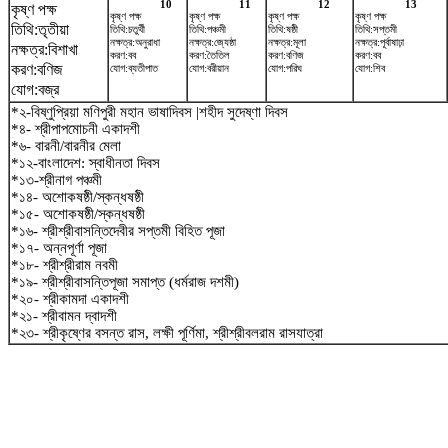
10
11
12
13
কৃষ্ণ পক্ষ
কৃষ্ণ পক্ষ
কৃষ্ণ পক্ষ
কৃষ্ণ পক্ষ
কৃষ্ণ পক্ষ
তিথি:তৃতীয়া
তিথি:চতুর্থী
তিথি:পঞ্চমী
তিথি:ষষ্ঠী
তিথি:সপ্তমী
নক্ষত্র:অনুরাধা
নক্ষত্র:জ্যেষ্ঠা
নক্ষত্র:মূলা
নক্ষত্র:পূর্বাষাঢ়া
নক্ষত্র:বিশাখা
করণ:বব
করণ:তৈতিল
করণ:বণিজ
করণ:বব
করণ:বণিজ
যোগ:ব্যতীপাত
যোগ:বরীয়ান
যোগ:পরিঘ
যোগ:শিব
যোগ:বজ্র
*২-বিষ্ণুপ্রিয়া মণিপুরী মহান ভাষাদিবস |শহীদ সুদেষ্ণা দিবস
*৪- শ্রীপাপমোচনী একাদশী
*৬- বারনী/বারনীর মেলা
*১২-বাংলাদেশ: স্বাধীনতা দিবস
*১৩-শ্রীনাগ পঞ্চমী
*১৪- অশোকষষ্ঠী/স্কন্ধষষ্ঠী
*১৫- অশোকষষ্ঠী/স্কন্ধষষ্ঠী
*১৬- শ্রীশ্রীবাসন্তিদেবীর সপ্তমী বিহিত পূজা
*১৭- অন্নপূর্ণা পূজা
*১৮- শ্রীশ্রীরাম নবমী
*১৯- শ্রীশ্রীবাসন্তিপূজা সমাপ্ত (ধর্মরাজ দশমী)
*২০- শ্রীকামদা একাদশী
*২১- শ্রীবামন দ্বাদশী
*২৩- শ্রীকৃষ্ণের বসন্ত রাস, লক্ষী পূর্ণিমা, শ্রীশ্রীবলরাম রাসযাত্রা