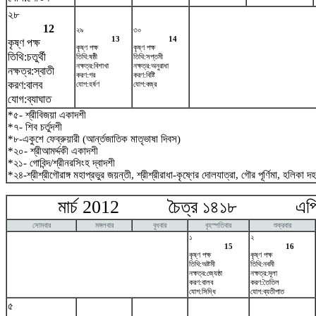
২৮
12
২৯
৩০
13
14
কৃষ্ণ পক্ষ
কৃষ্ণ পক্ষ
কৃষ্ণ পক্ষ
তিথি:চতুর্থী
তিথি:ষষ্ঠী
তিথি:সপ্তমী
নক্ষত্র:বিশাখা
নক্ষত্র:অনুরাধা
নক্ষত্র:স্বাতী
করণ:গর
করণ:বিষ্টি
করণ:বালব
যোগ:হর্ষণ
যোগ:বজ্র
যোগ:ব্যাঘাত
*৫- শ্রীবিজয়া একাদশী
*৭- শিব চর্তুদশী
*৮-একুশে ফেব্রুয়ারী (আর্ন্তজাতিক মাতৃভাষা দিবস)
*২০- শ্রীআমর্দ্দকী একাদশী
*২১- গোবিন্দ/শ্রীনরসিংহ দ্বাদশী
*২৪-শ্রীশ্রীগৌরাঙ্গ মহাপ্রভুর জয়ন্তী, শ্রীশ্রীরাধা-কৃষ্ণের দোলযাত্রা, গৌর পূর্ণিমা, হলিকা দ
মার্চ 2012 চৈত্র ১৪১৮ এপ্র
সোমবার
মঙ্গলবার
বুধবার
বৃহস্পতিবার
শুক্রবার
১
২
15
16
কৃষ্ণ পক্ষ
কৃষ্ণ পক্ষ
তিথি:অষ্টমী
তিথি:নবমী
নক্ষত্র:জ্যেষ্ঠা
নক্ষত্র:মূলা
করণ:বালব
করণ:তৈতিল
যোগ:সিদ্ধি
যোগ:ব্যতীপাত
৫