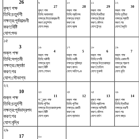
26
৯
১০
১১
১২
27
28
29
30
কৃষ্ণ পক্ষ
কৃষ্ণ পক্ষ
শুক্ল পক্ষ
শুক্ল পক্ষ
শুক্ল পক্ষ
তিথি:চতুর্দশী
তিথি:অমাবশ্যা
তিথি:প্রতিপদ
তিথি:দ্বিতীয়া
তিথি:তৃতীয়া
নক্ষত্র:উত্তরফাল্গুনী
নক্ষত্র:হস্তা
নক্ষত্র:চিত্রা
নক্ষত্র:স্বাতী
নক্ষত্র:পূর্বফাল্গুনী
করণ:চতুষ্পাদ
করণ:বব
করণ:কৌলব
করণ:গর
করণ:বিষ্টি
যোগ:শুক্র
যোগ:ব্রহ্ম
যোগ:ইন্দ্র
যোগ:বৈধৃতি
যোগ:শুভ
১৫
3
১৬
১৭
১৮
১৯
4
5
6
7
শুক্ল পক্ষ
শুক্ল পক্ষ
শুক্ল পক্ষ
শুক্ল পক্ষ
শুক্ল পক্ষ
তিথি:সপ্তমী
তিথি:অষ্টমী
তিথি:নবমী
তিথি:দশমী
তিথি:একাদশী
নক্ষত্র:মূলা
নক্ষত্র:পূর্বাষাঢ়া
নক্ষত্র:উত্তরাষাঢ়া
নক্ষত্র:শ্রবণা
নক্ষত্র:জ্যেষ্ঠা
করণ:বিষ্টি
করণ:বালব
করণ:তৈতিল
করণ:বণিজ
করণ:গর
যোগ:শোভন
যোগ:অতিগণ্ড
যোগ:সুকর্মা
যোগ:ধৃতি
যোগ:সৌভাগ্য
২২
10
২৩
২৪
২৫
২৬
11
12
13
14
শুক্ল পক্ষ
শুক্ল পক্ষ
শুক্ল পক্ষ
কৃষ্ণ পক্ষ
কৃষ্ণ পক্ষ
তিথি:চতুর্দশী
তিথি:পূর্ণিমা
তিথি:পূর্ণিমা
তিথি:প্রতিপদ
তিথি:দ্বিতীয়া
নক্ষত্র:উত্তরভাদ্রপদ
নক্ষত্র:রেবতী
নক্ষত্র:অশ্বিনী
নক্ষত্র:ভরণী
নক্ষত্র:পূর্বভাদ্রপদ
করণ:বিষ্টি
করণ:বব
করণ:কৌলব
করণ:গর
করণ:গর
যোগ:ধ্রুব
যোগ:ব্যাঘাত
যোগ:হর্ষণ
যোগ:বজ্র
যোগ:বৃদ্ধি
২৯
17
৩০