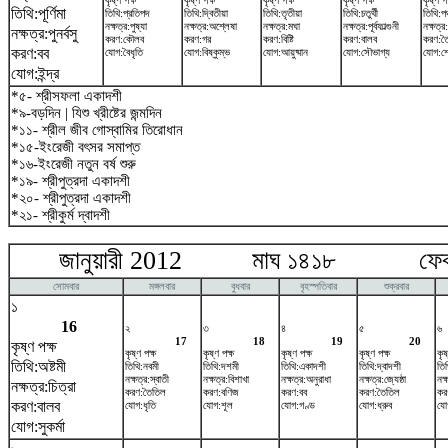
কৃষ্ণ পক্ষ
কৃষ্ণ পক্ষ
কৃষ্ণ পক্ষ
কৃষ্ণ পক্ষ
কৃষ্ণ পক
তিথি:পূর্ণিমা
তিথি:প্রতিপদ
তিথি:দ্বিতীয়া
তিথি:তৃতীয়া
তিথি:চতুর্থী
তিথি:পঞ
নক্ষত্র:পুষ্যা
নক্ষত্র:অশ্লেষা
নক্ষত্র:মঘা
নক্ষত্র:পূর্বফাল্গুনী
নক্ষত্র
নক্ষত্র:পুনর্বসু
করণ:কৌলব
করণ:গর
করণ:বিষ্টি
করণ:বালব
করণ:ত
করণ:বব
যোগ:বৈধৃতি
যোগ:বিষ্কুম্ভ
যোগ:আয়ুষ্মান
যোগ:সৌভাগ্য
যোগ:শ
যোগ:ইন্দ্র
*৫- শ্রীসফলা একাদশী
*৯-বড়দিন | যিশু খ্রীষ্টের জন্মদিন
*১১- শ্রীল জীব গোস্বামির তিরোধান
*১৫-ইংরেজী বৎসর সমাপ্ত
*১৬-ইংরেজী নতুন বর্ষ শুরু
*১৯- শ্রীপুত্রদা একাদশী
*২০- শ্রীপুত্রদা একাদশী
*২১- শ্রীকুর্ম দ্বাদশী
জানুয়ারী 2012 মাঘ ১৪১৮ ফেব্রু
সোমবার
মঙ্গলবার
বুধবার
বৃহস্পতিবার
শুক্রবার
১
16
২
৩
৪
৫
৬
17
18
19
20
কৃষ্ণ পক্ষ
কৃষ্ণ পক্ষ
কৃষ্ণ পক্ষ
কৃষ্ণ পক্ষ
কৃষ্ণ পক্ষ
কৃষ
তিথি:অষ্টমী
তিথি:নবমী
তিথি:দশমী
তিথি:একাদশী
তিথি:দ্বাদশী
তি
নক্ষত্র:স্বাতী
নক্ষত্র:বিশাখা
নক্ষত্র:অনুরাধা
নক্ষত্র:জ্যেষ্ঠা
নক্
নক্ষত্র:চিত্রা
করণ:তৈতিল
করণ:বণিজ
করণ:বব
করণ:তৈতিল
কর
করণ:বালব
যোগ:ধৃতি
যোগ:শূল
যোগ:গণ্ড
যোগ:ধ্রুব
যো
যোগ:সুকর্মা