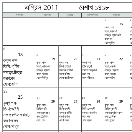
এপ্রিল 2011 বৈশাখ ১৪১৮ ম
সোমবার
মঙ্গলবার
বুধবার
বৃহস্পতিবার
শুক্রবার
১
২
15
শুক্ল পক্ষ
শু
তিথি:দ্বাদশী
তি
নক্ষত্র:পূর্বফাল্গুনী
নক
করণ:বব
ক
যোগ:বৃদ্ধি
যো
৪
18
৫
৬
৭
৮
৯
19
20
21
22
শুক্ল পক্ষ
কৃষ্ণ পক্ষ
কৃষ্ণ পক্ষ
কৃষ্ণ পক্ষ
কৃষ্ণ পক্ষ
কৃ
তিথি:পূর্ণিমা
তিথি:প্রতিপদ
তিথি:তৃতীয়া
তিথি:চতুর্থী
তিথি:পঞ্চমী
তি
নক্ষত্র:স্বাতী
নক্ষত্র:বিশাখা
নক্ষত্র:অনুরাধা
নক্ষত্র:জ্যেষ্ঠা
নক
নক্ষত্র:চিত্রা
করণ:কৌলব
করণ:বণিজ
করণ:বব
করণ:কৌলব
ক
করণ:বব
যোগ:সিদ্ধি
যোগ:ব্যতীপাত
যোগ:বরীয়ান
যোগ:পরিঘ
য
যোগ:হর্ষণ
১১
25
১২
১৩
১৪
১৫
১
26
27
28
29
কৃষ্ণ পক্ষ
কৃষ্ণ পক্ষ
কৃষ্ণ পক্ষ
কৃষ্ণ পক্ষ
কৃষ্ণ পক্ষ
কৃ
তিথি:অষ্টমী
তিথি:নবমী
তিথি:দশমী
তিথি:একাদশী
তিথি:দ্বাদশী
তি
নক্ষত্র:শ্রবণা
নক্ষত্র:ধনিষ্ঠা
নক্ষত্র:শতভিষ‌া
নক্ষত্র:পূর্বভাদ্রপদ
নক
নক্ষত্র:উত্তরাষাঢ়া
করণ:তৈতিল
করণ:বণিজ
করণ:বব
করণ:কৌলব
ক
করণ:বালব
যোগ:শুভ
যোগ:শুক্র
যোগ:ব্রহ্ম
যোগ:ইন্দ্র
যো
যোগ:সাধ্য