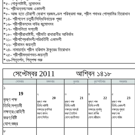
*৫- গোকুলাষ্টমী, নন্দোৎসব
*৭- শ্রীঅন্নদা/অজ একাদশী
*৮- আজ হতে চৌরাশী ক্রোশ ব্রজমণ্ডল পরিক্রমা শুরু, শ্রীল গদাধর গোস্বামির তিরোধান
*১৪- শ্রীগনেশ চতুর্থী/সিদ্ধিবিনায়েক পূজা
*১৬- শ্রীশ্রীবলদেব দাউর জন্মোৎসব
*১৭- শ্রীললিতা সপ্তমী
*১৮- শ্রীশ্রীরাধাষ্টমী, শ্রীমতি রাধারানীর আবির্ভাব
*২১- শ্রীপাশ্বৈর্কাদশী/পরিবর্তিনী একাদশী
*২২- শ্রীবামন জয়ন্তী
*২৪- নামাচার্য্য শ্রীল হরিদাস ঠাকুরের তিরোধান
*২৫- শ্রীশ্রীমদ্ভাগবত-জয়ন্তী
*২৬-পিতৃতর্পন, পিতৃপক্ষ শুরু
সেপ্টেম্বর 2011 আশ্বিন ১৪১৮ অক
সোমবার
মঙ্গলবার
বুধবার
বৃহস্পতিবার
শুক্রবার
১
19
২
৩
৪
৫
20
21
22
23
কৃষ্ণ পক্ষ
কৃষ্ণ পক্ষ
কৃষ্ণ পক্ষ
কৃষ্ণ পক্ষ
কৃষ্ণ পক্ষ
তিথি:সপ্তমী
তিথি:অষ্টমী
তিথি:নবমী
তিথি:দশমী
তিথি:একাদশী
নক্ষত্র:মৃগশিরা
নক্ষত্র:আর্দ্রা
নক্ষত্র:পুনর্বসু
নক্ষত্র:পুষ্যা
নক্ষত্র:রোহিণী
করণ:বালব
করণ:তৈতিল
করণ:বণিজ
করণ:বব
করণ:বিষ্টি
যোগ:সিদ্ধি
যোগ:ব্যতীপাত
যোগ:বরীয়ান
যোগ:পরিঘ
যোগ:বজ্র
৮