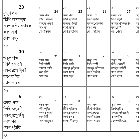
৮
23
৯
১০
১১
১২
১৩
24
25
26
27
কৃষ্ণ পক্ষ
শুক্ল পক্ষ
শুক্ল পক্ষ
শুক্ল পক্ষ
শুক্ল পক্ষ
শুক
তিথি:অমাবশ্যা
তিথি:প্রতিপদ
তিথি:দ্বিতীয়া
তিথি:তৃতীয়া
তিথি:চতুর্থী
তিথ
নক্ষত্র:শ্রবণা
নক্ষত্র:ধনিষ্ঠা
নক্ষত্র:শতভিষ‌া
নক্ষত্র:পূর্বভাদ্রপদ
নক
নক্ষত্র:উত্তরাষাঢ়া
করণ:বব
করণ:কৌলব
করণ:গর
করণ:বিষ্টি
কর
করণ:নাগ
যোগ:সিদ্ধি
যোগ:ব্যতীপাত
যোগ:বরীয়ান
যোগ:পরিঘ
যো
যোগ:বজ্র
১৫
30
১৬
১৭
১৮
১৯
২০
31
1
2
3
শুক্ল পক্ষ
শুক্ল পক্ষ
শুক্ল পক্ষ
শুক্ল পক্ষ
শুক্ল পক্ষ
শুক
তিথি:সপ্তমী
তিথি:অষ্টমী
তিথি:নবমী
তিথি:দশমী
তিথি:একাদশী
তিথ
নক্ষত্র:ভরণী
নক্ষত্র:কৃত্তিকা
নক্ষত্র:কৃত্তিকা
নক্ষত্র:রোহিণী
নক্
নক্ষত্র:অশ্বিনী
করণ:বিষ্টি
করণ:বালব
করণ:তৈতিল
করণ:বণিজ
কর
করণ:বণিজ
যোগ:শুভ
যোগ:শুক্র
যোগ:ব্রহ্ম
যোগ:ইন্দ্র
যো
যোগ:সাধ্য
২২
6
২৩
২৪
২৫
২৬
২৭
7
8
9
10
শুক্ল পক্ষ
শুক্ল পক্ষ
কৃষ্ণ পক্ষ
কৃষ্ণ পক্ষ
কৃষ্ণ পক্ষ
কৃষ
তিথি:চতুর্দশী
তিথি:পূর্ণিমা
তিথি:প্রতিপদ
তিথি:দ্বিতীয়া
তিথি:তৃতীয়া
তিথ
নক্ষত্র:পুষ্যা
নক্ষত্র:অশ্লেষা
নক্ষত্র:মঘা
নক্ষত্র:পূর্বফাল্গুনী
নক্
নক্ষত্র:পুনর্বসু
করণ:বিষ্টি
করণ:বালব
করণ:তৈতিল
করণ:বণিজ
কর
করণ:গর
যোগ:আয়ুষ্মান
যোগ:সৌভাগ্য
যোগ:শোভন
যোগ:অতিগণ্ড
যো
যোগ:প্রীতি
২৯