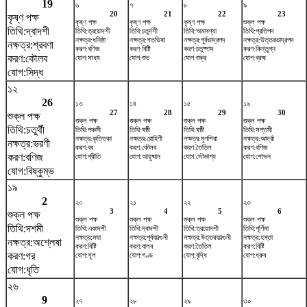
19
৬
৭
৮
৯
20
21
22
23
কৃষ্ণ পক্ষ
কৃষ্ণ পক্ষ
কৃষ্ণ পক্ষ
কৃষ্ণ পক্ষ
শুক্ল পক্ষ
তিথি:দ্বাদশী
তিথি:ত্রয়োদশী
তিথি:চতুর্দশী
তিথি:অমাবশ্যা
তিথি:প্রতিপদ
নক্ষত্র:ধনিষ্ঠা
নক্ষত্র:শতভিষ‌া
নক্ষত্র:পূর্বভাদ্রপদ
নক্ষত্র:উত্তরভাদ্রপদ
নক্ষত্র:শ্রবণা
করণ:বণিজ
করণ:বিষ্টি
করণ:চতুষ্পাদ
করণ:কিন্তুগ্ন
করণ:কৌলব
যোগ:সাধ্য
যোগ:শুভ
যোগ:শুক্র
যোগ:ব্রহ্ম
যোগ:সিদ্ধ
১২
26
১৩
১৪
১৫
১৬
27
28
29
30
শুক্ল পক্ষ
শুক্ল পক্ষ
শুক্ল পক্ষ
শুক্ল পক্ষ
শুক্ল পক্ষ
তিথি:চতুর্থী
তিথি:পঞ্চমী
তিথি:ষষ্ঠী
তিথি:ষষ্ঠী
তিথি:সপ্তমী
নক্ষত্র:কৃত্তিকা
নক্ষত্র:রোহিণী
নক্ষত্র:মৃগশিরা
নক্ষত্র:আর্দ্রা
নক্ষত্র:ভরণী
করণ:বব
করণ:কৌলব
করণ:তৈতিল
করণ:বণিজ
করণ:বণিজ
যোগ:প্রীতি
যোগ:আয়ুষ্মান
যোগ:সৌভাগ্য
যোগ:শোভন
যোগ:বিষ্কুম্ভ
১৯
2
২০
২১
২২
২৩
3
4
5
6
শুক্ল পক্ষ
শুক্ল পক্ষ
শুক্ল পক্ষ
শুক্ল পক্ষ
শুক্ল পক্ষ
তিথি:দশমী
তিথি:একাদশী
তিথি:দ্বাদশী
তিথি:ত্রয়োদশী
তিথি:পূর্ণিমা
নক্ষত্র:মঘা
নক্ষত্র:পূর্বফাল্গুনী
নক্ষত্র:উত্তরফাল্গুনী
নক্ষত্র:হস্তা
নক্ষত্র:অশ্লেষা
করণ:বিষ্টি
করণ:বালব
করণ:তৈতিল
করণ:বিষ্টি
করণ:গর
যোগ:শূল
যোগ:গণ্ড
যোগ:বৃদ্ধি
যোগ:ধ্রুব
যোগ:ধৃতি
২৬
9
২৭
২৮
২৯
৩০