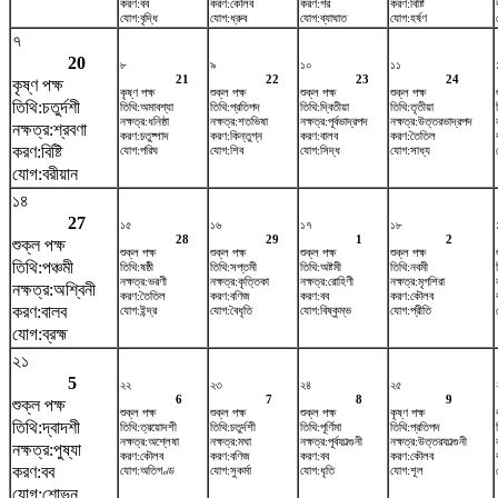
করণ:বব
করণ:কৌলব
করণ:গর
করণ:বিষ্টি
যোগ:বৃদ্ধি
যোগ:ধ্রুব
যোগ:ব্যাঘাত
যোগ:হর্ষণ
৭
20
৮
৯
১০
১১
21
22
23
24
কৃষ্ণ পক্ষ
কৃষ্ণ পক্ষ
শুক্ল পক্ষ
শুক্ল পক্ষ
শুক্ল পক্ষ
তিথি:চতুর্দশী
তিথি:অমাবশ্যা
তিথি:প্রতিপদ
তিথি:দ্বিতীয়া
তিথি:তৃতীয়া
নক্ষত্র:ধনিষ্ঠা
নক্ষত্র:শতভিষ‌া
নক্ষত্র:পূর্বভাদ্রপদ
নক্ষত্র:উত্তরভাদ্রপদ
নক্ষত্র:শ্রবণা
করণ:চতুষ্পাদ
করণ:কিন্তুগ্ন
করণ:বালব
করণ:তৈতিল
করণ:বিষ্টি
যোগ:পরিঘ
যোগ:শিব
যোগ:সিদ্ধ
যোগ:সাধ্য
যোগ:বরীয়ান
১৪
27
১৫
১৬
১৭
১৮
28
29
1
2
শুক্ল পক্ষ
শুক্ল পক্ষ
শুক্ল পক্ষ
শুক্ল পক্ষ
শুক্ল পক্ষ
তিথি:পঞ্চমী
তিথি:ষষ্ঠী
তিথি:সপ্তমী
তিথি:অষ্টমী
তিথি:নবমী
নক্ষত্র:ভরণী
নক্ষত্র:কৃত্তিকা
নক্ষত্র:রোহিণী
নক্ষত্র:মৃগশিরা
নক্ষত্র:অশ্বিনী
করণ:তৈতিল
করণ:বণিজ
করণ:বব
করণ:কৌলব
করণ:বালব
যোগ:ইন্দ্র
যোগ:বৈধৃতি
যোগ:বিষ্কুম্ভ
যোগ:প্রীতি
যোগ:ব্রহ্ম
২১
5
২২
২৩
২৪
২৫
6
7
8
9
শুক্ল পক্ষ
শুক্ল পক্ষ
শুক্ল পক্ষ
শুক্ল পক্ষ
কৃষ্ণ পক্ষ
তিথি:দ্বাদশী
তিথি:ত্রয়োদশী
তিথি:চতুর্দশী
তিথি:পূর্ণিমা
তিথি:প্রতিপদ
নক্ষত্র:অশ্লেষা
নক্ষত্র:মঘা
নক্ষত্র:পূর্বফাল্গুনী
নক্ষত্র:উত্তরফাল্গুনী
নক্ষত্র:পুষ্যা
করণ:কৌলব
করণ:বণিজ
করণ:বব
করণ:কৌলব
করণ:বব
যোগ:অতিগণ্ড
যোগ:সুকর্মা
যোগ:ধৃতি
যোগ:শূল
যোগ:শোভন