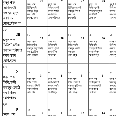
20
21
22
23
কৃষ্ণ পক্ষ
কৃষ্ণ পক্ষ
কৃষ্ণ পক্ষ
কৃষ্ণ পক্ষ
কৃষ্ণ পক্ষ
কৃষ্ণ পক
তিথি:নবমী
তিথি:দশমী
তিথি:একাদশী
তিথি:ত্রয়োদশী
তিথি:চতুর্দশী
তিথি:অ
নক্ষত্র:চিত্রা
নক্ষত্র:স্বাতী
নক্ষত্র:বিশাখা
নক্ষত্র:অনুরাধা
নক্ষত্র:
নক্ষত্র:হস্তা
করণ:বিষ্টি
করণ:বালব
করণ:গর
করণ:বিষ্টি
করণ:চত
করণ:গর
যোগ:শোভন
যোগ:অতিগণ্ড
যোগ:ধৃতি
যোগ:শূল
যোগ:গ
যোগ:সৌভাগ্য
১০
26
১১
১২
১৩
১৪
১৫
27
28
29
30
শুক্ল পক্ষ
শুক্ল পক্ষ
শুক্ল পক্ষ
শুক্ল পক্ষ
শুক্ল পক্ষ
শুক্ল প
তিথি:দ্বিতীয়া
তিথি:তৃতীয়া
তিথি:চতুর্থী
তিথি:পঞ্চমী
তিথি:ষষ্ঠী
তিথি:স
নক্ষত্র:উত্তরাষাঢ়া
নক্ষত্র:শ্রবণা
নক্ষত্র:ধনিষ্ঠা
নক্ষত্র:শতভিষ‌া
নক্ষত্র:
নক্ষত্র:পূর্বাষাঢ়া
করণ:তৈতিল
করণ:বণিজ
করণ:বব
করণ:কৌলব
করণ:গ
করণ:বালব
যোগ:ব্যাঘাত
যোগ:হর্ষণ
যোগ:বজ্র
যোগ:সিদ্ধি
যোগ:ব্
যোগ:ধ্রুব
১৭
2
১৮
১৯
২০
২১
২২
3
4
5
6
শুক্ল পক্ষ
শুক্ল পক্ষ
শুক্ল পক্ষ
শুক্ল পক্ষ
শুক্ল পক্ষ
শুক্ল প
তিথি:নবমী
তিথি:দশমী
তিথি:একাদশী
তিথি:একাদশী
তিথি:দ্বাদশী
তিথি:ত
নক্ষত্র:অশ্বিনী
নক্ষত্র:ভরণী
নক্ষত্র:কৃত্তিকা
নক্ষত্র:রোহিণী
নক্ষত্র
নক্ষত্র:রেবতী
করণ:তৈতিল
করণ:বণিজ
করণ:বিষ্টি
করণ:বালব
করণ:ত
করণ:বালব
যোগ:শিব
যোগ:সিদ্ধ
যোগ:সাধ্য
যোগ:শুভ
যোগ:শু
যোগ:পরিঘ
২৪
9
২৫
২৬
২৭
২৮
২৯
10
11
12
13
শুক্ল পক্ষ