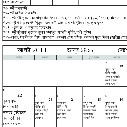
যোগ:অতিগণ্ড
*৩- শ্রীনাগপঞ্চমী
*৯- শ্রীকামিকা একাদশী
*১৪- শ্রীশ্রী ভুবনেশ্বর সাধুবাবার তিরোধান মহোত্সব নবদ্বীপ, রাধাকুণ্ড, শিলচর, বাংলাদেশ ও
*২৩- শ্রীপবিত্রারোপনী/পুত্রদা একাদশী আজ হতে শ্রীশ্রীরাধা-কৃষ্ণের ঝুলন
*২৪- শ্রীল রূপ গোস্বামির তিরোধান
*২৭- শ্রীশ্রীরাধা-কৃষ্ণের ঝুলন সমাপ্ত, শ্রাবনী পূর্ণিমা/রাখী-পূর্ণিমা
*২৯-ভারত: স্বাধীনতা দিবস |বাংলাদেশ: বঙ্গবন্ধু শেখ মুজিবুর রহমানর মৃত্যু দিবস (জাতীয় শ
আগষ্ট 2011 ভাদ্র ১৪১৮ সেপ্টে
সোমবার
মঙ্গলবার
বুধবার
বৃহস্পতিবার
শুক্রবার
১
19
কৃষ্ণ পক্ষ
তিথি:পঞ্চমী
নক্ষত্র:অশ্বিনী
করণ:তৈতিল
যোগ:গণ্ড
৪
22
৫
৬
৭
৮
23
24
25
26
কৃষ্ণ পক্ষ
কৃষ্ণ পক্ষ
কৃষ্ণ পক্ষ
কৃষ্ণ পক্ষ
কৃষ্ণ পক্ষ
তিথি:অষ্টমী
তিথি:নবমী
তিথি:দশমী
তিথি:একাদশী
তিথি:দ্বাদশী
নক্ষত্র:রোহিণী
নক্ষত্র:মৃগশিরা
নক্ষত্র:আর্দ্রা
নক্ষত্র:পুনর্বসু
নক্ষত্র:কৃত্তিকা
করণ:গর
করণ:বিষ্টি
করণ:বালব
করণ:তৈতিল
করণ:কৌলব
যোগ:হর্ষণ
যোগ:বজ্র
যোগ:সিদ্ধি
যোগ:ব্যতীপাত
যোগ:ব্যাঘাত