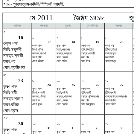
*৩০- পুরুষোত্তম/রুক্মিনী/পিপিতকী দ্বাদশী,
মে 2011 জৈষ্ঠ্য ১৪১৮ জুন
সোমবার
মঙ্গলবার
বুধবার
বৃহস্পতিবার
শুক্রবার
১
16
২
৩
৪
৫
17
18
19
20
শুক্ল পক্ষ
শুক্ল পক্ষ
কৃষ্ণ পক্ষ
কৃষ্ণ পক্ষ
কৃষ্ণ পক্ষ
তিথি:চতুর্দশী
তিথি:পূর্ণিমা
তিথি:প্রতিপদ
তিথি:দ্বিতীয়া
তিথি:তৃতীয়া
নক্ষত্র:বিশাখা
নক্ষত্র:অনুরাধা
নক্ষত্র:জ্যেষ্ঠা
নক্ষত্র:মূলা
নক্ষত্র:স্বাতী
করণ:বিষ্টি
করণ:কৌলব
করণ:গর
করণ:বিষ্টি
করণ:গর
যোগ:বরীয়ান
যোগ:পরিঘ
যোগ:শিব
যোগ:সাধ্য
যোগ:ব্যতীপাত
৮
23
৯
১০
১১
১২
24
25
26
27
কৃষ্ণ পক্ষ
কৃষ্ণ পক্ষ
কৃষ্ণ পক্ষ
কৃষ্ণ পক্ষ
কৃষ্ণ পক্ষ
তিথি:ষষ্ঠী
তিথি:সপ্তমী
তিথি:অষ্টমী
তিথি:নবমী
তিথি:দশমী
নক্ষত্র:ধনিষ্ঠা
নক্ষত্র:শতভিষ‌া
নক্ষত্র:পূর্বভাদ্রপদ
নক্ষত্র:উত্তরভাদ্রপদ
নক্ষত্র:শ্রবণা
করণ:বব
করণ:কৌলব
করণ:গর
করণ:বণিজ
করণ:বণিজ
যোগ:ইন্দ্র
যোগ:বৈধৃতি
যোগ:বিষ্কুম্ভ
যোগ:প্রীতি
যোগ:ব্রহ্ম
১৫
30
১৬
১৭
১৮
১৯
31
1
2
3
কৃষ্ণ পক্ষ
কৃষ্ণ পক্ষ
কৃষ্ণ পক্ষ
শুক্ল পক্ষ
শুক্ল পক্ষ