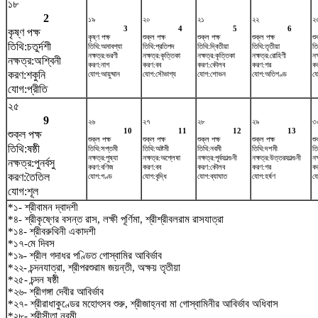
১৮
2
১৯
২০
২১
২২
২
3
4
5
6
কৃষ্ণ পক্ষ
কৃষ্ণ পক্ষ
শুক্ল পক্ষ
শুক্ল পক্ষ
শুক্ল পক্ষ
শু
তিথি:চতুর্দশী
তিথি:অমাবশ্যা
তিথি:প্রতিপদ
তিথি:দ্বিতীয়া
তিথি:তৃতীয়া
তি
নক্ষত্র:ভরণী
নক্ষত্র:কৃত্তিকা
নক্ষত্র:কৃত্তিকা
নক্ষত্র:রোহিণী
নক
নক্ষত্র:অশ্বিনী
করণ:নাগ
করণ:বব
করণ:কৌলব
করণ:গর
কর
করণ:শকুনি
যোগ:আয়ুষ্মান
যোগ:সৌভাগ্য
যোগ:শোভন
যোগ:অতিগণ্ড
যো
যোগ:প্রীতি
২৫
9
২৬
২৭
২৮
২৯
৩
10
11
12
13
শুক্ল পক্ষ
শুক্ল পক্ষ
শুক্ল পক্ষ
শুক্ল পক্ষ
শুক্ল পক্ষ
শু
তিথি:ষষ্ঠী
তিথি:সপ্তমী
তিথি:অষ্টমী
তিথি:নবমী
তিথি:দশমী
তি
নক্ষত্র:পুষ্যা
নক্ষত্র:অশ্লেষা
নক্ষত্র:পূর্বফাল্গুনী
নক্ষত্র:উত্তরফাল্গুনী
নক
নক্ষত্র:পুনর্বসু
করণ:বণিজ
করণ:বব
করণ:কৌলব
করণ:গর
ক
করণ:তৈতিল
যোগ:গণ্ড
যোগ:বৃদ্ধি
যোগ:ব্যাঘাত
যোগ:হর্ষণ
য
যোগ:শূল
*১- শ্রীবামন দ্বাদশী
*৪- শ্রীকৃষ্ণের বসন্ত রাস, লক্ষী পূর্ণিমা, শ্রীশ্রীবলরাম রাসযাত্রা
*১৪- শ্রীবরুথিনী একাদশী
*১৭-মে দিবস
*১৯- শ্রীল গদাধর পণ্ডিত গোস্বামির আবির্ভাব
*২২- চন্দনযাত্রা, শ্রীপরশুরাম জয়ন্তী, অক্ষয় তৃতীয়া
*২৫- চন্দন ষষ্ঠী
*২৬- শ্রীগঙ্গা দেবীর আবির্ভাব
*২৭- শ্রীরাধাকুণ্ডের মহোৎসব শুরু, শ্রীজাহ্নবা মা গোস্বামিনীর আবির্ভাব অধিবাস
*২৮- শ্রীসীতা নবমী