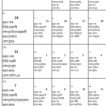
নক্ষত্র:আর্দ্রা
নক্ষত্র:পুনর্বসু
নক্ষত্র:পুষ্যা
করণ:বব
করণ:কৌলব
করণ:গর
যোগ:শিব
যোগ:সিদ্ধ
যোগ:সাধ্য
৬
24
৭
৮
৯
১০
25
26
27
28
কৃষ্ণ পক্ষ
কৃষ্ণ পক্ষ
কৃষ্ণ পক্ষ
শুক্ল পক্ষ
শুক্ল পক্ষ
তিথি:দ্বাদশী
তিথি:ত্রয়োদশী
তিথি:অমাবশ্যা
তিথি:প্রতিপদ
তিথি:দ্বিতীয়া
নক্ষত্র:হস্তা
নক্ষত্র:চিত্রা
নক্ষত্র:স্বাতী
নক্ষত্র:বিশাখা
নক্ষত্র:উত্তরফাল্গুনী
করণ:বণিজ
করণ:চতুষ্পাদ
করণ:কিন্তুগ্ন
করণ:বালব
করণ:তৈতিল
যোগ:বৈধৃতি
যোগ:বিষ্কুম্ভ
যোগ:প্রীতি
যোগ:আয়ুষ্মান
যোগ:ইন্দ্র
১৩
31
১৪
১৫
১৬
১৭
1
2
3
4
শুক্ল পক্ষ
শুক্ল পক্ষ
শুক্ল পক্ষ
শুক্ল পক্ষ
শুক্ল পক্ষ
তিথি:পঞ্চমী
তিথি:ষষ্ঠী
তিথি:সপ্তমী
তিথি:অষ্টমী
তিথি:নবমী
নক্ষত্র:পূর্বাষাঢ়া
নক্ষত্র:উত্তরাষাঢ়া
নক্ষত্র:শ্রবণা
নক্ষত্র:ধনিষ্ঠা
নক্ষত্র:মূলা
করণ:তৈতিল
করণ:বণিজ
করণ:বব
করণ:কৌলব
করণ:বালব
যোগ:ধৃতি
যোগ:শূল
যোগ:গণ্ড
যোগ:বৃদ্ধি
যোগ:অতিগণ্ড
২০
7
২১
২২
২৩
২৪
8
9
10
11
শুক্ল পক্ষ
শুক্ল পক্ষ
শুক্ল পক্ষ
শুক্ল পক্ষ
কৃষ্ণ পক্ষ
তিথি:দ্বাদশী
তিথি:ত্রয়োদশী
তিথি:চতুর্দশী
তিথি:পূর্ণিমা
তিথি:প্রতিপদ
নক্ষত্র:রেবতী
নক্ষত্র:অশ্বিনী
নক্ষত্র:ভরণী
নক্ষত্র:ভরণী
নক্ষত্র:উত্তরভাদ্রপদ
করণ:কৌলব
করণ:গর
করণ:বিষ্টি
করণ:বালব
করণ:বালব
যোগ:বজ্র
যোগ:সিদ্ধি
যোগ:ব্যতীপাত
যোগ:বরীয়ান