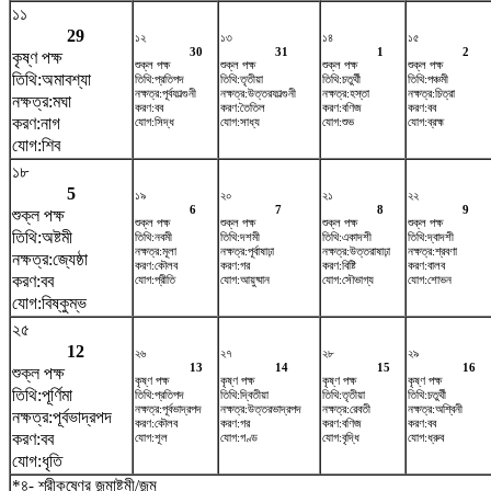
১১
29
১২
১৩
১৪
১৫
30
31
1
2
কৃষ্ণ পক্ষ
শুক্ল পক্ষ
শুক্ল পক্ষ
শুক্ল পক্ষ
শুক্ল পক্ষ
তিথি:অমাবশ্যা
তিথি:প্রতিপদ
তিথি:তৃতীয়া
তিথি:চতুর্থী
তিথি:পঞ্চমী
নক্ষত্র:পূর্বফাল্গুনী
নক্ষত্র:উত্তরফাল্গুনী
নক্ষত্র:হস্তা
নক্ষত্র:চিত্রা
নক্ষত্র:মঘা
করণ:বব
করণ:তৈতিল
করণ:বণিজ
করণ:বব
করণ:নাগ
যোগ:সিদ্ধ
যোগ:সাধ্য
যোগ:শুভ
যোগ:ব্রহ্ম
যোগ:শিব
১৮
5
১৯
২০
২১
২২
6
7
8
9
শুক্ল পক্ষ
শুক্ল পক্ষ
শুক্ল পক্ষ
শুক্ল পক্ষ
শুক্ল পক্ষ
তিথি:অষ্টমী
তিথি:নবমী
তিথি:দশমী
তিথি:একাদশী
তিথি:দ্বাদশী
নক্ষত্র:মূলা
নক্ষত্র:পূর্বাষাঢ়া
নক্ষত্র:উত্তরাষাঢ়া
নক্ষত্র:শ্রবণা
নক্ষত্র:জ্যেষ্ঠা
করণ:কৌলব
করণ:গর
করণ:বিষ্টি
করণ:বালব
করণ:বব
যোগ:প্রীতি
যোগ:আয়ুষ্মান
যোগ:সৌভাগ্য
যোগ:শোভন
যোগ:বিষ্কুম্ভ
২৫
12
২৬
২৭
২৮
২৯
13
14
15
16
শুক্ল পক্ষ
কৃষ্ণ পক্ষ
কৃষ্ণ পক্ষ
কৃষ্ণ পক্ষ
কৃষ্ণ পক্ষ
তিথি:পূর্ণিমা
তিথি:প্রতিপদ
তিথি:দ্বিতীয়া
তিথি:তৃতীয়া
তিথি:চতুর্থী
নক্ষত্র:পূর্বভাদ্রপদ
নক্ষত্র:উত্তরভাদ্রপদ
নক্ষত্র:রেবতী
নক্ষত্র:অশ্বিনী
নক্ষত্র:পূর্বভাদ্রপদ
করণ:কৌলব
করণ:গর
করণ:বণিজ
করণ:বব
করণ:বব
যোগ:শূল
যোগ:গণ্ড
যোগ:বৃদ্ধি
যোগ:ধ্রুব
যোগ:ধৃতি
*৪- শ্রীকৃষ্ণের জন্মাষ্টমী/জন্ম