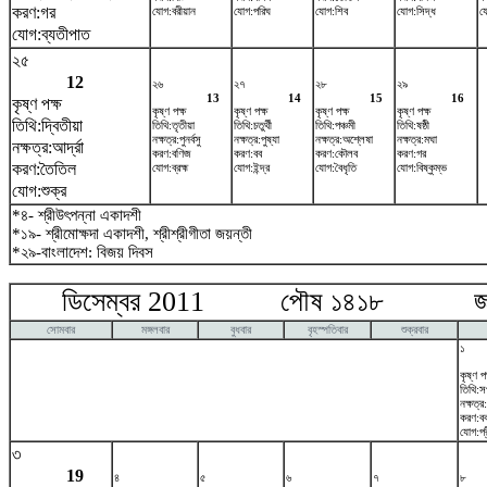
করণ:গর
যোগ:বরীয়ান
যোগ:পরিঘ
যোগ:শিব
যোগ:সিদ্ধ
য
যোগ:ব্যতীপাত
২৫
12
২৬
২৭
২৮
২৯
13
14
15
16
কৃষ্ণ পক্ষ
কৃষ্ণ পক্ষ
কৃষ্ণ পক্ষ
কৃষ্ণ পক্ষ
কৃষ্ণ পক্ষ
তিথি:দ্বিতীয়া
তিথি:তৃতীয়া
তিথি:চতুর্থী
তিথি:পঞ্চমী
তিথি:ষষ্ঠী
নক্ষত্র:পুনর্বসু
নক্ষত্র:পুষ্যা
নক্ষত্র:অশ্লেষা
নক্ষত্র:মঘা
নক্ষত্র:আর্দ্রা
করণ:বণিজ
করণ:বব
করণ:কৌলব
করণ:গর
করণ:তৈতিল
যোগ:ব্রহ্ম
যোগ:ইন্দ্র
যোগ:বৈধৃতি
যোগ:বিষ্কুম্ভ
যোগ:শুক্র
*৪- শ্রীউৎপন্না একাদশী
*১৯- শ্রীমোক্ষদা একাদশী, শ্রীশ্রীগীতা জয়ন্তী
*২৯-বাংলাদেশ: বিজয় দিবস
ডিসেম্বর 2011 পৌষ ১৪১৮ জানুয়
সোমবার
মঙ্গলবার
বুধবার
বৃহস্পতিবার
শুক্রবার
১
কৃষ্ণ পক
তিথি:স
নক্ষত্র:প
করণ:ব
যোগ:প্
৩
19
৪
৫
৬
৭
৮