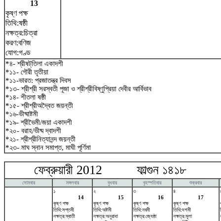
13
কৃষ্ণ পক্ষ
তিথি:ষষ্ঠী
নক্ষত্র:চিত্রা
করণ:বণিজ
যোগ:গণ্ড
*৪- শ্রীষট্‌তিলা একাদশী
*১১- গৌরী তৃতীয়া
*১১-ভারত: প্রজাতন্ত্র দিবস
*১৩- শ্রীশ্রী সরস্বতী পূজা ও শ্রীশ্রীবিষ্ণুপ্রিয়া দেবীর আর্বিভাব
*১৪- শীতলা ষষ্ঠী
*১৫- শ্রীশ্রীঅদ্বৈত জয়ন্তী
*১৬-ভীষ্মাষ্টমী
*১৯- শ্রীভৈমী/জয়া একাদশী
*২০- বরাহ/ভীষ্ম দ্বাদশী
*২১- শ্রীশ্রীনিত্যানন্দ জয়ন্তী
*২৩- মাঘ স্নান সমাপ্ত, মাঘী পূর্ণিমা
ফেব্রুয়ারী 2012 ফাল্গুন ১৪১৮ ম
সোমবার
মঙ্গলবার
বুধবার
বৃহস্পতিবার
শুক্রবার
১
২
৩
৪
14
15
16
17
কৃষ্ণ পক্ষ
কৃষ্ণ পক্ষ
কৃষ্ণ পক্ষ
কৃষ্ণ পক্ষ
তিথি:সপ্তমী
তিথি:অষ্টমী
তিথি:নবমী
তিথি:দশমী
নক্ষত্র:স্বাতী
নক্ষত্র:অনুরাধা
নক্ষত্র:জ্যেষ্ঠা
নক্ষত্র:মূলা