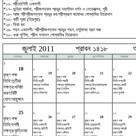
*১২- শ্রীযোগিনী একাদশী
*১৭- গুন্ডিচা মার্জনা, শ্রীজগন্নাথ প্রভুর নবযৌবন দর্শন ও নেত্রোত্সব, পুরী
*১৮- আজ শ্রীশ্রীজগন্নাথ প্রভুর রথ/শ্রীস্বরূপ দামোদর গোস্বামির তিরোধান
*২৩- খার্চী পূজা (ত্রিপুরা)
*২৫- ফিরা রথ
*২৬- শয়ন একাদশী/ শ্রীশ্রীজগন্নাথ প্রভুর শয়ন, চর্তুমাস্য ব্রত শুরু
*৩০- গুরু পূর্ণিমা, শ্রীল সনাতন গোস্বামির তিরোধান
জুলাই 2011 শ্রাবন ১৪১৮ আগষ
সোমবার
মঙ্গলবার
বুধবার
বৃহস্পতিবার
শুক্রবার
১
18
২
৩
৪
৫
19
20
21
22
কৃষ্ণ পক্ষ
কৃষ্ণ পক্ষ
কৃষ্ণ পক্ষ
কৃষ্ণ পক্ষ
কৃষ্ণ পক্ষ
তিথি:তৃতীয়া
তিথি:চতুর্থী
তিথি:পঞ্চমী
তিথি:ষষ্ঠী
তিথি:সপ্তমী
নক্ষত্র:শতভিষ‌া
নক্ষত্র:পূর্বভাদ্রপদ
নক্ষত্র:উত্তরভাদ্রপদ
নক্ষত্র:রেবতী
নক্ষত্র:ধনিষ্ঠা
করণ:বালব
করণ:তৈতিল
করণ:বণিজ
করণ:বিষ্টি
করণ:বিষ্টি
যোগ:সৌভাগ্য
যোগ:শোভন
যোগ:অতিগণ্ড
যোগ:সুকর্মা
যোগ:আয়ুষ্মান
৮
25
৯
১০
১১
১২
26
27
28
29
কৃষ্ণ পক্ষ
কৃষ্ণ পক্ষ
কৃষ্ণ পক্ষ
কৃষ্ণ পক্ষ
কৃষ্ণ পক্ষ
তিথি:দশমী
তিথি:একাদশী
তিথি:দ্বাদশী
তিথি:ত্রয়োদশী
তিথি:চতুর্দশী
নক্ষত্র:রোহিণী
নক্ষত্র:রোহিণী
নক্ষত্র:মৃগশিরা
নক্ষত্র:আর্দ্রা
নক্ষত্র:কৃত্তিকা
করণ:বব
করণ:কৌলব
করণ:গর
করণ:বিষ্টি