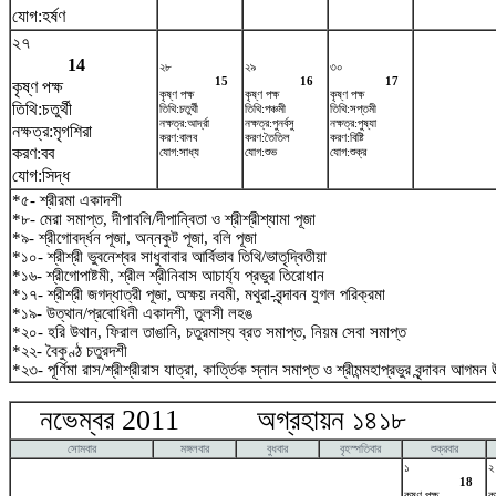
যোগ:হর্ষণ
২৭
14
২৮
২৯
৩০
15
16
17
কৃষ্ণ পক্ষ
কৃষ্ণ পক্ষ
কৃষ্ণ পক্ষ
কৃষ্ণ পক্ষ
তিথি:চতুর্থী
তিথি:চতুর্থী
তিথি:পঞ্চমী
তিথি:সপ্তমী
নক্ষত্র:আর্দ্রা
নক্ষত্র:পুনর্বসু
নক্ষত্র:পুষ্যা
নক্ষত্র:মৃগশিরা
করণ:বালব
করণ:তৈতিল
করণ:বিষ্টি
করণ:বব
যোগ:সাধ্য
যোগ:শুভ
যোগ:শুক্র
যোগ:সিদ্ধ
*৫- শ্রীরমা একাদশী
*৮- মেরা সমাপ্ত, দীপাবলি/দীপান্বিতা ও শ্রীশ্রীশ্যামা পূজা
*৯- শ্রীগোবর্দ্ধন পূজা, অন্নকুট পূজা, বলি পূজা
*১০- শ্রীশ্রী ভুবনেশ্বর সাধুবাবার আর্বিভাব তিথি/ভাতৃদ্বিতীয়া
*১৬- শ্রীগোপাষ্টমী, শ্রীল শ্রীনিবাস আচার্য্য প্রভুর তিরোধান
*১৭- শ্রীশ্রী জগদ্ধাত্রী পূজা, অক্ষয় নবমী, মথুরা-বৃন্দাবন যুগল পরিক্রমা
*১৯- উত্থান/প্রবোধিনী একাদশী, তুলসী লহঙ
*২০- হরি উথান, ফিরাল তাঙানি, চতুরমাস্য ব্রত সমাপ্ত, নিয়ম সেবা সমাপ্ত
*২২- বৈকুণ্ঠ চতুরদশী
*২৩- পূর্ণিমা রাস/শ্রীশ্রীরাস যাত্রা, কার্ত্তিক স্নান সমাপ্ত ও শ্রীমন্মহাপ্রভুর বৃন্দাবন আগমন উ
নভেম্বর 2011 অগ্রহায়ন ১৪১৮ ডিস
সোমবার
মঙ্গলবার
বুধবার
বৃহস্পতিবার
শুক্রবার
১
২
18
কৃষ্ণ পক্ষ
কৃ