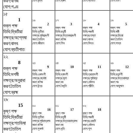
করণ:বণিজ
যোগ:বৃদ্ধি
যোগ:ধ্রুব
যোগ:ব্যাঘাত
যোগ:হর্ষণ
যোগ:গণ্ড
১৫
1
১৬
১৭
১৮
১৯
2
3
4
5
শুক্ল পক্ষ
শুক্ল পক্ষ
শুক্ল পক্ষ
শুক্ল পক্ষ
শুক্ল পক্ষ
তিথি:দ্বিতীয়া
তিথি:তৃতীয়া
তিথি:চতুর্থী
তিথি:পঞ্চমী
তিথি:ষষ্ঠী
নক্ষত্র:পূর্বফাল্গুনী
নক্ষত্র:উত্তরফাল্গুনী
নক্ষত্র:হস্তা
নক্ষত্র:চিত্রা
নক্ষত্র:অশ্লেষা
করণ:তৈতিল
করণ:বণিজ
করণ:বালব
করণ:তৈতিল
করণ:বালব
যোগ:বরীয়ান
যোগ:শিব
যোগ:সিদ্ধ
যোগ:সাধ্য
যোগ:ব্যতীপাত
২২
8
২৩
২৪
২৫
২৬
9
10
11
12
শুক্ল পক্ষ
শুক্ল পক্ষ
শুক্ল পক্ষ
শুক্ল পক্ষ
শুক্ল পক্ষ
তিথি:দশমী
তিথি:একাদশী
তিথি:দ্বাদশী
তিথি:ত্রয়োদশী
তিথি:চতুর্দশী
নক্ষত্র:জ্যেষ্ঠা
নক্ষত্র:মূলা
নক্ষত্র:পূর্বাষাঢ়া
নক্ষত্র:উত্তরাষাঢ়া
নক্ষত্র:অনুরাধা
করণ:বণিজ
করণ:বব
করণ:কৌলব
করণ:গর
করণ:তৈতিল
যোগ:ইন্দ্র
যোগ:বৈধৃতি
যোগ:প্রীতি
যোগ:আয়ুষ্মান
যোগ:ব্রহ্ম
২৯
15
৩০
৩১
৩২
16
17
18
কৃষ্ণ পক্ষ
কৃষ্ণ পক্ষ
কৃষ্ণ পক্ষ
কৃষ্ণ পক্ষ
তিথি:দ্বিতীয়া
তিথি:তৃতীয়া
তিথি:চতুর্থী
তিথি:পঞ্চমী
নক্ষত্র:পূর্বভাদ্রপদ
নক্ষত্র:উত্তরভাদ্রপদ
নক্ষত্র:রেবতী
নক্ষত্র:শতভিষ‌া
করণ:বণিজ
করণ:বব
করণ:কৌলব
করণ:তৈতিল
যোগ:সুকর্মা
যোগ:ধৃতি
যোগ:শূল