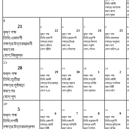
তিথি:অষ্টমী
ত
নক্ষত্র:অশ্লেষা
নক
করণ:বালব
ক
যোগ:ব্রহ্ম
যো
৪
21
৫
৬
৭
৮
৯
22
23
24
25
কৃষ্ণ পক্ষ
কৃষ্ণ পক্ষ
কৃষ্ণ পক্ষ
কৃষ্ণ পক্ষ
কৃষ্ণ পক্ষ
শু
তিথি:একাদশী
তিথি:দ্বাদশী
তিথি:ত্রয়োদশী
তিথি:চতুর্দশী
তিথি:অমাবশ্যা
ত
নক্ষত্র:হস্তা
নক্ষত্র:চিত্রা
নক্ষত্র:বিশাখা
নক্ষত্র:অনুরাধা
নক
নক্ষত্র:উত্তরফাল্গুনী
করণ:কৌলব
করণ:গর
করণ:শকুনি
করণ:নাগ
ক
করণ:বব
যোগ:প্রীতি
যোগ:সৌভাগ্য
যোগ:শোভন
যোগ:অতিগণ্ড
যো
যোগ:বিষ্কুম্ভ
১১
28
১২
১৩
১৪
১৫
১
29
30
1
2
শুক্ল পক্ষ
শুক্ল পক্ষ
শুক্ল পক্ষ
শুক্ল পক্ষ
শুক্ল পক্ষ
শু
তিথি:তৃতীয়া
তিথি:পঞ্চমী
তিথি:ষষ্ঠী
তিথি:সপ্তমী
তিথি:অষ্টমী
তি
নক্ষত্র:উত্তরাষাঢ়া
নক্ষত্র:শ্রবণা
নক্ষত্র:ধনিষ্ঠা
নক্ষত্র:শতভিষ‌া
নক
নক্ষত্র:পূর্বাষাঢ়া
করণ:বব
করণ:কৌলব
করণ:গর
করণ:বিষ্টি
ক
করণ:গর
যোগ:গণ্ড
যোগ:বৃদ্ধি
যোগ:ব্যাঘাত
যোগ:হর্ষণ
য
যোগ:শূল
১৮
5
১৯
২০
২১
২২
২
6
7
8
9
শুক্ল পক্ষ
শুক্ল পক্ষ
শুক্ল পক্ষ
শুক্ল পক্ষ
শুক্ল পক্ষ
শু
তিথি:দশমী
তিথি:একাদশী
তিথি:দ্বাদশী
তিথি:ত্রয়োদশী
তিথি:চতুর্দশী
তি
নক্ষত্র:রেবতী
নক্ষত্র:অশ্বিনী
নক্ষত্র:ভরণী
নক্ষত্র:কৃত্তিকা
নক
নক্ষত্র:উত্তরভাদ্রপদ
করণ:বিষ্টি
করণ:বালব
করণ:তৈতিল
করণ:বণিজ
কর