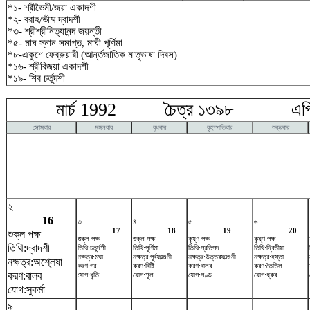
*১- শ্রীভৈমী/জয়া একাদশী
*২- বরাহ/ভীষ্ম দ্বাদশী
*৩- শ্রীশ্রীনিত্যানন্দ জয়ন্তী
*৫- মাঘ স্নান সমাপ্ত, মাঘী পূর্ণিমা
*৮-একুশে ফেব্রুয়ারী (আর্ন্তজাতিক মাতৃভাষা দিবস)
*১৬- শ্রীবিজয়া একাদশী
*১৯- শিব চর্তুদশী
মার্চ 1992 চৈত্র ১৩৯৮ এপ্র
সোমবার
মঙ্গলবার
বুধবার
বৃহস্পতিবার
শুক্রবার
২
16
৩
৪
৫
৬
17
18
19
20
শুক্ল পক্ষ
শুক্ল পক্ষ
শুক্ল পক্ষ
কৃষ্ণ পক্ষ
কৃষ্ণ পক্ষ
তিথি:দ্বাদশী
তিথি:চতুর্দশী
তিথি:পূর্ণিমা
তিথি:প্রতিপদ
তিথি:দ্বিতীয়া
নক্ষত্র:মঘা
নক্ষত্র:পূর্বফাল্গুনী
নক্ষত্র:উত্তরফাল্গুনী
নক্ষত্র:হস্তা
নক্ষত্র:অশ্লেষা
করণ:গর
করণ:বিষ্টি
করণ:বালব
করণ:তৈতিল
করণ:বালব
যোগ:ধৃতি
যোগ:শূল
যোগ:গণ্ড
যোগ:ধ্রুব
যোগ:সুকর্মা
৯