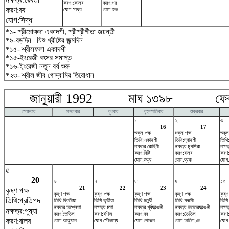
করণ:কৌলব
করণ:গর
করণ:বব
যোগ:সাধ্য
যোগ:শুভ
যোগ:সিদ্ধ
*১- শ্রীমোক্ষদা একাদশী, শ্রীশ্রীগীতা জয়ন্তী
*৯-বড়দিন | যিশু খ্রীষ্টের জন্মদিন
*১৫- শ্রীসফলা একাদশী
*১৫-ইংরেজী বৎসর সমাপ্ত
*১৬-ইংরেজী নতুন বর্ষ শুরু
*২৩- শ্রীল জীব গোস্বামির তিরোধান
জানুয়ারী 1992 মাঘ ১৩৯৮ ফেব্রু
সোমবার
মঙ্গলবার
বুধবার
বৃহস্পতিবার
শুক্রবার
১
২
৩
16
17
শুক্ল পক্ষ
শুক্ল পক্ষ
শুক্ল
তিথি:একাদশী
তিথি:দ্বাদশী
তিথি
নক্ষত্র:রোহিণী
নক্ষত্র:মৃগশিরা
নক্ষত
করণ:বিষ্টি
করণ:বালব
করণ
যোগ:শুক্র
যোগ:ব্রহ্ম
যোগ:ই
৫
20
৬
৭
৮
৯
১০
21
22
23
24
কৃষ্ণ পক্ষ
কৃষ্ণ পক্ষ
কৃষ্ণ পক্ষ
কৃষ্ণ পক্ষ
কৃষ্ণ পক্ষ
কৃষ্ণ
তিথি:প্রতিপদ
তিথি:দ্বিতীয়া
তিথি:তৃতীয়া
তিথি:চতুর্থী
তিথি:পঞ্চমী
তিথি:
নক্ষত্র:অশ্লেষা
নক্ষত্র:মঘা
নক্ষত্র:পূর্বফাল্গুনী
নক্ষত্র:উত্তরফাল্গুনী
নক্ষত
নক্ষত্র:পুষ্যা
করণ:তৈতিল
করণ:বণিজ
করণ:বব
করণ:তৈতিল
করণ
করণ:বালব
যোগ:আয়ুষ্মান
যোগ:সৌভাগ্য
যোগ:শোভন
যোগ:অতিগণ্ড
যোগ:স