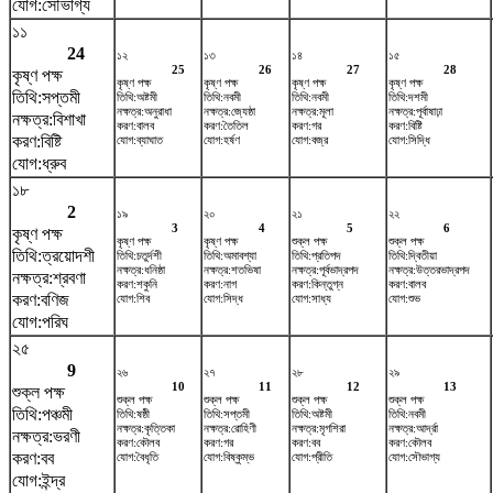
যোগ:সৌভাগ্য
১১
24
১২
১৩
১৪
১৫
25
26
27
28
কৃষ্ণ পক্ষ
কৃষ্ণ পক্ষ
কৃষ্ণ পক্ষ
কৃষ্ণ পক্ষ
কৃষ্ণ পক্ষ
তিথি:সপ্তমী
তিথি:অষ্টমী
তিথি:নবমী
তিথি:নবমী
তিথি:দশমী
নক্ষত্র:অনুরাধা
নক্ষত্র:জ্যেষ্ঠা
নক্ষত্র:মূলা
নক্ষত্র:পূর্বাষাঢ়া
নক্ষত্র:বিশাখা
করণ:বালব
করণ:তৈতিল
করণ:গর
করণ:বিষ্টি
করণ:বিষ্টি
যোগ:ব্যাঘাত
যোগ:হর্ষণ
যোগ:বজ্র
যোগ:সিদ্ধি
যোগ:ধ্রুব
১৮
2
১৯
২০
২১
২২
3
4
5
6
কৃষ্ণ পক্ষ
কৃষ্ণ পক্ষ
কৃষ্ণ পক্ষ
শুক্ল পক্ষ
শুক্ল পক্ষ
তিথি:ত্রয়োদশী
তিথি:চতুর্দশী
তিথি:অমাবশ্যা
তিথি:প্রতিপদ
তিথি:দ্বিতীয়া
নক্ষত্র:ধনিষ্ঠা
নক্ষত্র:শতভিষ‌া
নক্ষত্র:পূর্বভাদ্রপদ
নক্ষত্র:উত্তরভাদ্রপদ
নক্ষত্র:শ্রবণা
করণ:শকুনি
করণ:নাগ
করণ:কিন্তুগ্ন
করণ:বালব
করণ:বণিজ
যোগ:শিব
যোগ:সিদ্ধ
যোগ:সাধ্য
যোগ:শুভ
যোগ:পরিঘ
২৫
9
২৬
২৭
২৮
২৯
10
11
12
13
শুক্ল পক্ষ
শুক্ল পক্ষ
শুক্ল পক্ষ
শুক্ল পক্ষ
শুক্ল পক্ষ
তিথি:পঞ্চমী
তিথি:ষষ্ঠী
তিথি:সপ্তমী
তিথি:অষ্টমী
তিথি:নবমী
নক্ষত্র:কৃত্তিকা
নক্ষত্র:রোহিণী
নক্ষত্র:মৃগশিরা
নক্ষত্র:আর্দ্রা
নক্ষত্র:ভরণী
করণ:কৌলব
করণ:গর
করণ:বব
করণ:কৌলব
করণ:বব
যোগ:বৈধৃতি
যোগ:বিষ্কুম্ভ
যোগ:প্রীতি
যোগ:সৌভাগ্য
যোগ:ইন্দ্র