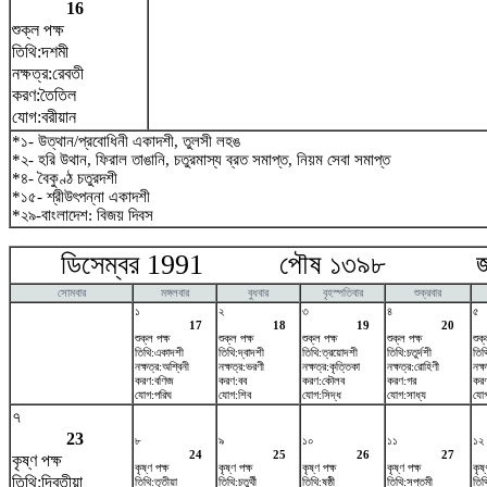
16
শুক্ল পক্ষ
তিথি:দশমী
নক্ষত্র:রেবতী
করণ:তৈতিল
যোগ:বরীয়ান
*১- উত্থান/প্রবোধিনী একাদশী, তুলসী লহঙ
*২- হরি উথান, ফিরাল তাঙানি, চতুরমাস্য ব্রত সমাপ্ত, নিয়ম সেবা সমাপ্ত
*৪- বৈকুণ্ঠ চতুরদশী
*১৫- শ্রীউৎপন্না একাদশী
*২৯-বাংলাদেশ: বিজয় দিবস
ডিসেম্বর 1991 পৌষ ১৩৯৮ জানু
সোমবার
মঙ্গলবার
বুধবার
বৃহস্পতিবার
শুক্রবার
১
২
৩
৪
৫
17
18
19
20
শুক্ল পক্ষ
শুক্ল পক্ষ
শুক্ল পক্ষ
শুক্ল পক্ষ
শুক্
তিথি:একাদশী
তিথি:দ্বাদশী
তিথি:ত্রয়োদশী
তিথি:চতুর্দশী
তিথি
নক্ষত্র:অশ্বিনী
নক্ষত্র:ভরণী
নক্ষত্র:কৃত্তিকা
নক্ষত্র:রোহিণী
নক্
করণ:বণিজ
করণ:বব
করণ:কৌলব
করণ:গর
করণ
যোগ:পরিঘ
যোগ:শিব
যোগ:সিদ্ধ
যোগ:সাধ্য
যোগ
৭
23
৮
৯
১০
১১
১২
24
25
26
27
কৃষ্ণ পক্ষ
কৃষ্ণ পক্ষ
কৃষ্ণ পক্ষ
কৃষ্ণ পক্ষ
কৃষ্ণ পক্ষ
কৃষ্
তিথি:দ্বিতীয়া
তিথি:তৃতীয়া
তিথি:চতুর্থী
তিথি:ষষ্ঠী
তিথি:সপ্তমী
তিথ