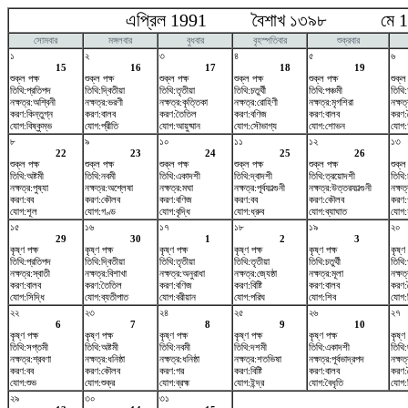
এপ্রিল 1991 বৈশাখ ১৩৯৮ মে 1
সোমবার
মঙ্গলবার
বুধবার
বৃহস্পতিবার
শুক্রবার
১
২
৩
৪
৫
৬
15
16
17
18
19
শুক্ল পক্ষ
শুক্ল পক্ষ
শুক্ল পক্ষ
শুক্ল পক্ষ
শুক্ল পক্ষ
শুক্ল
তিথি:প্রতিপদ
তিথি:দ্বিতীয়া
তিথি:তৃতীয়া
তিথি:চতুর্থী
তিথি:পঞ্চমী
তিথি:ষ
নক্ষত্র:অশ্বিনী
নক্ষত্র:ভরণী
নক্ষত্র:কৃত্তিকা
নক্ষত্র:রোহিণী
নক্ষত্র:মৃগশিরা
নক্ষত্
করণ:কিন্তুগ্ন
করণ:বালব
করণ:তৈতিল
করণ:বণিজ
করণ:বালব
করণ:
যোগ:বিষ্কুম্ভ
যোগ:প্রীতি
যোগ:আয়ুষ্মান
যোগ:সৌভাগ্য
যোগ:শোভন
যোগ:
৮
৯
১০
১১
১২
১৩
22
23
24
25
26
শুক্ল পক্ষ
শুক্ল পক্ষ
শুক্ল পক্ষ
শুক্ল পক্ষ
শুক্ল পক্ষ
শুক্ল
তিথি:অষ্টমী
তিথি:নবমী
তিথি:একাদশী
তিথি:দ্বাদশী
তিথি:ত্রয়োদশী
তিথি:চ
নক্ষত্র:পুষ্যা
নক্ষত্র:অশ্লেষা
নক্ষত্র:মঘা
নক্ষত্র:পূর্বফাল্গুনী
নক্ষত্র:উত্তরফাল্গুনী
নক্ষত
করণ:বব
করণ:কৌলব
করণ:বণিজ
করণ:বব
করণ:কৌলব
করণ:
যোগ:শূল
যোগ:গণ্ড
যোগ:বৃদ্ধি
যোগ:ধ্রুব
যোগ:ব্যাঘাত
যোগ:হ
১৫
১৬
১৭
১৮
১৯
২০
29
30
1
2
3
কৃষ্ণ পক্ষ
কৃষ্ণ পক্ষ
কৃষ্ণ পক্ষ
কৃষ্ণ পক্ষ
কৃষ্ণ পক্ষ
কৃষ্ণ 
তিথি:প্রতিপদ
তিথি:দ্বিতীয়া
তিথি:তৃতীয়া
তিথি:তৃতীয়া
তিথি:চতুর্থী
তিথি:
নক্ষত্র:স্বাতী
নক্ষত্র:বিশাখা
নক্ষত্র:অনুরাধা
নক্ষত্র:জ্যেষ্ঠা
নক্ষত্র:মূলা
নক্ষত্
করণ:বালব
করণ:তৈতিল
করণ:বণিজ
করণ:বিষ্টি
করণ:বালব
করণ:
যোগ:সিদ্ধি
যোগ:ব্যতীপাত
যোগ:বরীয়ান
যোগ:পরিঘ
যোগ:শিব
যোগ:
২২
২৩
২৪
২৫
২৬
২৭
6
7
8
9
10
কৃষ্ণ পক্ষ
কৃষ্ণ পক্ষ
কৃষ্ণ পক্ষ
কৃষ্ণ পক্ষ
কৃষ্ণ পক্ষ
কৃষ্ণ 
তিথি:সপ্তমী
তিথি:অষ্টমী
তিথি:নবমী
তিথি:দশমী
তিথি:একাদশী
তিথি:
নক্ষত্র:শ্রবণা
নক্ষত্র:ধনিষ্ঠা
নক্ষত্র:ধনিষ্ঠা
নক্ষত্র:শতভিষ‌া
নক্ষত্র:পূর্বভাদ্রপদ
নক্ষত
করণ:বব
করণ:কৌলব
করণ:গর
করণ:বিষ্টি
করণ:বালব
করণ:
যোগ:শুভ
যোগ:শুক্র
যোগ:ব্রহ্ম
যোগ:ইন্দ্র
যোগ:বৈধৃতি
যোগ:ব
২৯
৩০
৩১