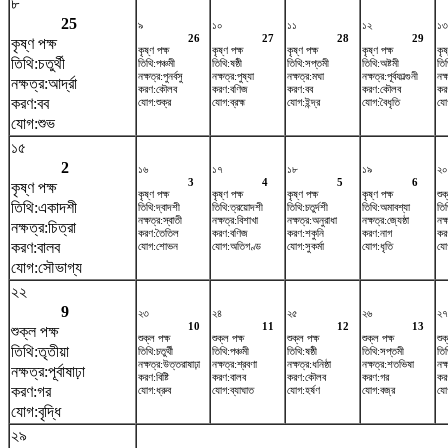
৮
25
৯
১০
১১
১২
১৩
26
27
28
29
কৃষ্ণ পক্ষ
কৃষ্ণ পক্ষ
কৃষ্ণ পক্ষ
কৃষ্ণ পক্ষ
কৃষ্ণ পক্ষ
কৃষ
তিথি:চতুর্থী
তিথি:পঞ্চমী
তিথি:ষষ্ঠী
তিথি:সপ্তমী
তিথি:অষ্টমী
তি
নক্ষত্র:পুনর্বসু
নক্ষত্র:পুষ্যা
নক্ষত্র:মঘা
নক্ষত্র:পূর্বফাল্গুনী
নক্
নক্ষত্র:আর্দ্রা
করণ:কৌলব
করণ:বণিজ
করণ:বব
করণ:কৌলব
কর
করণ:বব
যোগ:শুক্র
যোগ:ব্রহ্ম
যোগ:ইন্দ্র
যোগ:বৈধৃতি
যোগ
যোগ:শুভ
১৫
2
১৬
১৭
১৮
১৯
২০
3
4
5
6
কৃষ্ণ পক্ষ
কৃষ্ণ পক্ষ
কৃষ্ণ পক্ষ
কৃষ্ণ পক্ষ
কৃষ্ণ পক্ষ
শুক
তিথি:একাদশী
তিথি:দ্বাদশী
তিথি:ত্রয়োদশী
তিথি:চতুর্দশী
তিথি:অমাবশ্যা
তি
নক্ষত্র:স্বাতী
নক্ষত্র:বিশাখা
নক্ষত্র:অনুরাধা
নক্ষত্র:জ্যেষ্ঠা
নক্
নক্ষত্র:চিত্রা
করণ:তৈতিল
করণ:বণিজ
করণ:শকুনি
করণ:নাগ
কর
করণ:বালব
যোগ:শোভন
যোগ:অতিগণ্ড
যোগ:সুকর্মা
যোগ:ধৃতি
যো
যোগ:সৌভাগ্য
২২
9
২৩
২৪
২৫
২৬
২৭
10
11
12
13
শুক্ল পক্ষ
শুক্ল পক্ষ
শুক্ল পক্ষ
শুক্ল পক্ষ
শুক্ল পক্ষ
শুক
তিথি:তৃতীয়া
তিথি:চতুর্থী
তিথি:পঞ্চমী
তিথি:ষষ্ঠী
তিথি:সপ্তমী
তিথ
নক্ষত্র:উত্তরাষাঢ়া
নক্ষত্র:শ্রবণা
নক্ষত্র:ধনিষ্ঠা
নক্ষত্র:শতভিষ‌া
নক্
নক্ষত্র:পূর্বাষাঢ়া
করণ:বিষ্টি
করণ:বালব
করণ:কৌলব
করণ:গর
করণ
করণ:গর
যোগ:ধ্রুব
যোগ:ব্যাঘাত
যোগ:হর্ষণ
যোগ:বজ্র
যো
যোগ:বৃদ্ধি
২৯