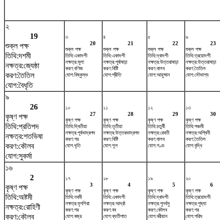
২
19
৩
৪
৫
৬
20
21
22
23
শুক্ল পক্ষ
শুক্ল পক্ষ
শুক্ল পক্ষ
শুক্ল পক্ষ
শুক্ল পক্ষ
তিথি:দশমী
তিথি:একাদশী
তিথি:একাদশী
তিথি:দ্বাদশী
তিথি:ত্রয়োদশী
নক্ষত্র:মূলা
নক্ষত্র:পূর্বাষাঢ়া
নক্ষত্র:উত্তরাষাঢ়া
নক্ষত্র:উত্তরাষাঢ়া
নক্ষত্র:জ্যেষ্ঠা
করণ:বণিজ
করণ:বিষ্টি
করণ:বালব
করণ:তৈতিল
করণ:তৈতিল
যোগ:বিষ্কুম্ভ
যোগ:প্রীতি
যোগ:আয়ুষ্মান
যোগ:সৌভাগ্য
যোগ:বৈধৃতি
৯
26
১০
১১
১২
১৩
27
28
29
30
কৃষ্ণ পক্ষ
কৃষ্ণ পক্ষ
কৃষ্ণ পক্ষ
কৃষ্ণ পক্ষ
কৃষ্ণ পক্ষ
তিথি:প্রতিপদ
তিথি:দ্বিতীয়া
তিথি:তৃতীয়া
তিথি:চতুর্থী
তিথি:পঞ্চমী
নক্ষত্র:পূর্বভাদ্রপদ
নক্ষত্র:উত্তরভাদ্রপদ
নক্ষত্র:রেবতী
নক্ষত্র:অশ্বিনী
নক্ষত্র:শতভিষ‌া
করণ:গর
করণ:বিষ্টি
করণ:বালব
করণ:তৈতিল
করণ:কৌলব
যোগ:ধৃতি
যোগ:শূল
যোগ:গণ্ড
যোগ:বৃদ্ধি
যোগ:সুকর্মা
১৬
2
১৭
১৮
১৯
২০
3
4
5
6
কৃষ্ণ পক্ষ
কৃষ্ণ পক্ষ
কৃষ্ণ পক্ষ
কৃষ্ণ পক্ষ
কৃষ্ণ পক্ষ
তিথি:অষ্টমী
তিথি:নবমী
তিথি:একাদশী
তিথি:দ্বাদশী
তিথি:ত্রয়োদশী
নক্ষত্র:মৃগশিরা
নক্ষত্র:আর্দ্রা
নক্ষত্র:পুনর্বসু
নক্ষত্র:পুষ্যা
নক্ষত্র:রোহিণী
করণ:গর
করণ:বব
করণ:কৌলব
করণ:গর
করণ:কৌলব
যোগ:বজ্র
যোগ:ব্যতীপাত
যোগ:বরীয়ান
যোগ:পরিঘ