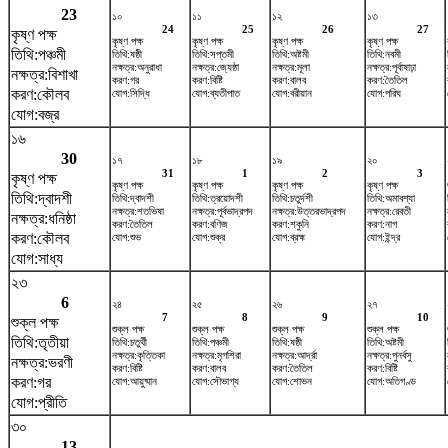
23
১০
১১
১২
১৩
24
25
26
27
কৃষ্ণ পক্ষ
কৃষ্ণ পক্ষ
কৃষ্ণ পক্ষ
কৃষ্ণ পক্ষ
কৃষ্ণ পক্ষ
তিথি:পঞ্চমী
তিথি:ষষ্ঠী
তিথি:সপ্তমী
তিথি:অষ্টমী
তিথি:নবমী
নক্ষত্র:অনুরাধা
নক্ষত্র:জ্যেষ্ঠা
নক্ষত্র:মূলা
নক্ষত্র:পূর্বাষাঢ়া
নক্ষত্র:বিশাখা
করণ:গর
করণ:বিষ্টি
করণ:বালব
করণ:তৈতিল
করণ:কৌলব
যোগ:সিদ্ধি
যোগ:ব্যতীপাত
যোগ:বরীয়ান
যোগ:পরিঘ
যোগ:বজ্র
১৬
30
১৭
১৮
১৯
২০
31
1
2
3
কৃষ্ণ পক্ষ
কৃষ্ণ পক্ষ
কৃষ্ণ পক্ষ
কৃষ্ণ পক্ষ
কৃষ্ণ পক্ষ
তিথি:দ্বাদশী
তিথি:দ্বাদশী
তিথি:ত্রয়োদশী
তিথি:চতুর্দশী
তিথি:অমাবশ্যা
নক্ষত্র:শতভিষ‌া
নক্ষত্র:পূর্বভাদ্রপদ
নক্ষত্র:উত্তরভাদ্রপদ
নক্ষত্র:রেবতী
নক্ষত্র:ধনিষ্ঠা
করণ:তৈতিল
করণ:বণিজ
করণ:শকুনি
করণ:নাগ
করণ:কৌলব
যোগ:শুভ
যোগ:শুক্র
যোগ:ব্রহ্ম
যোগ:ইন্দ্র
যোগ:সাধ্য
২৩
6
২৪
২৫
২৬
২৭
7
8
9
10
শুক্ল পক্ষ
শুক্ল পক্ষ
শুক্ল পক্ষ
শুক্ল পক্ষ
শুক্ল পক্ষ
তিথি:তৃতীয়া
তিথি:চতুর্থী
তিথি:পঞ্চমী
তিথি:ষষ্ঠী
তিথি:অষ্টমী
নক্ষত্র:কৃত্তিকা
নক্ষত্র:মৃগশিরা
নক্ষত্র:আর্দ্রা
নক্ষত্র:পুনর্বসু
নক্ষত্র:ভরণী
করণ:বিষ্টি
করণ:বালব
করণ:তৈতিল
করণ:বিষ্টি
করণ:গর
যোগ:আয়ুষ্মান
যোগ:সৌভাগ্য
যোগ:শোভন
যোগ:অতিগণ্ড
যোগ:প্রীতি
৩০
13