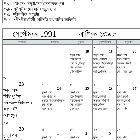
*২৬- শ্রীগনেশ চতুর্থী/সিদ্ধিবিনায়েক পূজা
*২৮- শ্রীশ্রীবলদেব দাউর জন্মোৎসব
*২৯- শ্রীললিতা সপ্তমী
*৩০- শ্রীশ্রীরাধাষ্টমী, শ্রীমতি রাধারানীর আবির্ভাব
সেপ্টেম্বর 1991 আশ্বিন ১৩৯৮ অক
সোমবার
মঙ্গলবার
বুধবার
বৃহস্পতিবার
শুক্রবার
১
২
৩
18
19
20
শুক্ল পক্ষ
শুক্ল পক্ষ
শুক্ল পক্ষ
তিথি:দশমী
তিথি:একাদশী
তিথি:দ্বাদশী
নক্ষত্র:পূর্বাষাঢ়া
নক্ষত্র:উত্তরাষাঢ়া
নক্ষত্র:শ্রবণা
করণ:তৈতিল
করণ:বণিজ
করণ:বব
যোগ:শোভন
যোগ:শোভন
যোগ:অতিগণ্ড
৬
23
৭
৮
৯
১০
24
25
26
27
শুক্ল পক্ষ
কৃষ্ণ পক্ষ
কৃষ্ণ পক্ষ
কৃষ্ণ পক্ষ
কৃষ্ণ পক্ষ
তিথি:পূর্ণিমা
তিথি:প্রতিপদ
তিথি:দ্বিতীয়া
তিথি:তৃতীয়া
তিথি:চতুর্থী
নক্ষত্র:উত্তরভাদ্রপদ
নক্ষত্র:রেবতী
নক্ষত্র:অশ্বিনী
নক্ষত্র:ভরণী
নক্ষত্র:পূর্বভাদ্রপদ
করণ:বালব
করণ:তৈতিল
করণ:বণিজ
করণ:বব
করণ:বিষ্টি
যোগ:গণ্ড
যোগ:ধ্রুব
যোগ:ব্যাঘাত
যোগ:হর্ষণ
যোগ:শূল
১৩
30
১৪
১৫
১৬
১৭
1
2
3
4
কৃষ্ণ পক্ষ
কৃষ্ণ পক্ষ
কৃষ্ণ পক্ষ
কৃষ্ণ পক্ষ
কৃষ্ণ পক্ষ