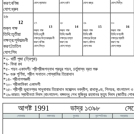
করণ:বণিজ
যোগ:ব্যাঘাত
যোগ:হর্ষণ
যোগ:বজ্র
যোগ:সিদ্ধি
যোগ:ধ্রুব
২৬
12
২৭
২৮
২৯
৩০
13
14
15
16
শুক্ল পক্ষ
শুক্ল পক্ষ
শুক্ল পক্ষ
শুক্ল পক্ষ
শুক্ল পক্ষ
তিথি:তৃতীয়া
তিথি:চতুর্থী
তিথি:পঞ্চমী
তিথি:ষষ্ঠী
তিথি:সপ্তমী
নক্ষত্র:উত্তরফাল্গুনী
নক্ষত্র:হস্তা
নক্ষত্র:চিত্রা
নক্ষত্র:স্বাতী
নক্ষত্র:পূর্বফাল্গুনী
করণ:বণিজ
করণ:বব
করণ:কৌলব
করণ:গর
করণ:তৈতিল
যোগ:সিদ্ধ
যোগ:সাধ্য
যোগ:শুভ
যোগ:শুক্র
যোগ:শিব
*২- খার্চী পূজা (ত্রিপুরা)
*৪- ফিরা রথ
*৫- শয়ন একাদশী/ শ্রীশ্রীজগন্নাথ প্রভুর শয়ন, চর্তুমাস্য ব্রত শুরু
*৯- গুরু পূর্ণিমা, শ্রীল সনাতন গোস্বামির তিরোধান
*১৪- শ্রীনাগপঞ্চমী
*২০- শ্রীকামিকা একাদশী
*২৫- শ্রীশ্রী ভুবনেশ্বর সাধুবাবার তিরোধান মহোত্সব নবদ্বীপ, রাধাকুণ্ড, শিলচর, বাংলাদেশ 
*২৯-ভারত: স্বাধীনতা দিবস |বাংলাদেশ: বঙ্গবন্ধু শেখ মুজিবুর রহমানর মৃত্যু দিবস (জাতীয় শ
আগষ্ট 1991 ভাদ্র ১৩৯৮ সেপ্টে
সোমবার
মঙ্গলবার
বুধবার
বৃহস্পতিবার
শুক্রবার