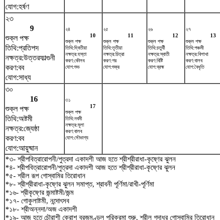
যোগ:হর্ষণ
২৩
9
২৪
২৫
২৬
২৭
10
11
12
13
শুক্ল পক্ষ
শুক্ল পক্ষ
শুক্ল পক্ষ
শুক্ল পক্ষ
শুক্ল পক্ষ
তিথি:প্রতিপদ
তিথি:দ্বিতীয়া
তিথি:তৃতীয়া
তিথি:চতুর্থী
তিথি:পঞ্চমী
নক্ষত্র:হস্তা
নক্ষত্র:চিত্রা
নক্ষত্র:স্বাতী
নক্ষত্র:বিশাখা
নক্ষত্র:উত্তরফাল্গুনী
করণ:কৌলব
করণ:গর
করণ:বিষ্টি
করণ:বালব
করণ:বব
যোগ:শুভ
যোগ:শুক্র
যোগ:ব্রহ্ম
যোগ:বৈধৃতি
যোগ:সাধ্য
৩০
16
৩১
17
শুক্ল পক্ষ
শুক্ল পক্ষ
তিথি:অষ্টমী
তিথি:নবমী
নক্ষত্র:মূলা
নক্ষত্র:জ্যেষ্ঠা
করণ:বালব
করণ:বব
যোগ:সৌভাগ্য
যোগ:আয়ুষ্মান
*৩- শ্রীপবিত্রারোপনী/পুত্রদা একাদশী আজ হতে শ্রীশ্রীরাধা-কৃষ্ণের ঝুলন
*৪- শ্রীপবিত্রারোপনী/পুত্রদা একাদশী আজ হতে শ্রীশ্রীরাধা-কৃষ্ণের ঝুলন
*৫- শ্রীল রূপ গোস্বামির তিরোধান
*৮- শ্রীশ্রীরাধা-কৃষ্ণের ঝুলন সমাপ্ত, শ্রাবনী পূর্ণিমা/রাখী-পূর্ণিমা
*১৬- শ্রীকৃষ্ণের জন্মাষ্টমী/জন্ম
*১৭- গোকুলাষ্টমী, নন্দোৎসব
*১৮- শ্রীঅন্নদা/অজ একাদশী
*১৯- আজ হতে চৌরাশী ক্রোশ ব্রজমণ্ডল পরিক্রমা শুরু, শ্রীল গদাধর গোস্বামির তিরোধান