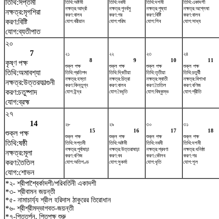
তিথি:সপ্তমী
তিথি:অষ্টমী
তিথি:নবমী
তিথি:দশমী
তিথি:একাদশী
নক্ষত্র:আর্দ্রা
নক্ষত্র:পুনর্বসু
নক্ষত্র:পুষ্যা
নক্ষত্র:অশ্লেষা
নক্ষত্র:মৃগশিরা
করণ:বালব
করণ:গর
করণ:বিষ্টি
করণ:বালব
করণ:বিষ্টি
যোগ:বরীয়ান
যোগ:পরিঘ
যোগ:শিব
যোগ:সাধ্য
যোগ:ব্যতীপাত
২০
7
২১
২২
২৩
২৪
8
9
10
11
কৃষ্ণ পক্ষ
শুক্ল পক্ষ
শুক্ল পক্ষ
শুক্ল পক্ষ
শুক্ল পক্ষ
তিথি:অমাবশ্যা
তিথি:প্রতিপদ
তিথি:দ্বিতীয়া
তিথি:তৃতীয়া
তিথি:চতুর্থী
নক্ষত্র:হস্তা
নক্ষত্র:চিত্রা
নক্ষত্র:স্বাতী
নক্ষত্র:বিশাখা
নক্ষত্র:উত্তরফাল্গুনী
করণ:কিন্তুগ্ন
করণ:বালব
করণ:তৈতিল
করণ:বণিজ
করণ:চতুষ্পাদ
যোগ:ইন্দ্র
যোগ:বৈধৃতি
যোগ:বিষ্কুম্ভ
যোগ:প্রীতি
যোগ:ব্রহ্ম
২৭
14
২৮
২৯
৩০
৩১
15
16
17
18
শুক্ল পক্ষ
শুক্ল পক্ষ
শুক্ল পক্ষ
শুক্ল পক্ষ
শুক্ল পক্ষ
তিথি:ষষ্ঠী
তিথি:সপ্তমী
তিথি:অষ্টমী
তিথি:নবমী
তিথি:দশমী
নক্ষত্র:পূর্বাষাঢ়া
নক্ষত্র:উত্তরাষাঢ়া
নক্ষত্র:শ্রবণা
নক্ষত্র:ধনিষ্ঠা
নক্ষত্র:মূলা
করণ:বণিজ
করণ:বব
করণ:কৌলব
করণ:গর
করণ:তৈতিল
যোগ:অতিগণ্ড
যোগ:সুকর্মা
যোগ:ধৃতি
যোগ:শূল
যোগ:শোভন
*২- শ্রীপাশ্বৈর্কাদশী/পরিবর্তিনী একাদশী
*৩- শ্রীবামন জয়ন্তী
*৫- নামাচার্য্য শ্রীল হরিদাস ঠাকুরের তিরোধান
*৬- শ্রীশ্রীমদ্ভাগবত-জয়ন্তী
*৭-পিতৃতর্পন, পিতৃপক্ষ শুরু