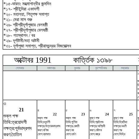
*১৫-ভারত: মহত্মাগান্ধীর জন্মদিন
*১৭- শ্রীইন্দিরা একাদশী
*২০- মহালয়া, পিতৃপক্ষ সমাপ্ত
*২১- মেরা মাস শুরু
*২৬- শ্রীশ্রীদূর্গাপূজার বেলষষ্ঠী
*২৭- শ্রীশ্রীদূর্গাপূজার বেলষষ্ঠী
*২৮- গতস্থাপন / বর
*২৯- দূর্গাষ্টমী/মহা অষ্টমী
*৩১- দূর্গাপূজা সমাপ্ত, শ্রীরামচন্দ্রর বিজয়োত্সব
অক্টোবর 1991 কার্ত্তিক ১৩৯৮ নভ
সোমবার
মঙ্গলবার
বুধবার
বৃহস্পতিবার
শুক্রবার
১
শ
ত
ন
ক
য
৩
21
৪
৫
৬
৭
22
23
24
25
শুক্ল পক্ষ
শুক্ল পক্ষ
শুক্ল পক্ষ
কৃষ্ণ পক্ষ
কৃষ্ণ পক্ষ
ক
তিথি:ত্রয়োদশী
তিথি:চতুর্দশী
তিথি:পূর্ণিমা
তিথি:প্রতিপদ
তিথি:দ্বিতীয়া
ত
নক্ষত্র:উত্তরভাদ্রপদ
নক্ষত্র:রেবতী
নক্ষত্র:অশ্বিনী
নক্ষত্র:ভরণী
ন
নক্ষত্র:পূর্বভাদ্রপদ
করণ:বণিজ
করণ:বব
করণ:কৌলব
করণ:গর
ক
করণ:তৈতিল
যোগ:ব্যাঘাত
যোগ:হর্ষণ
যোগ:বজ্র
যোগ:সিদ্ধি
য