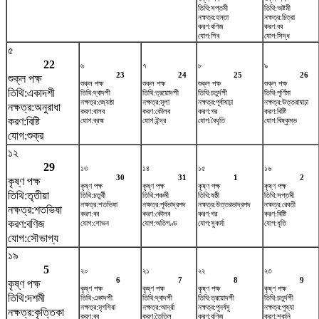
তিথি:সপ্তমী
তিথি:অষ্টমী
নক্ষত্র:হস্তা
নক্ষত্র:চিত্রা
করণ:বণিজ
করণ:বব
যোগ:শিব
যোগ:সিদ্ধ
৫
22
৬
৭
৮
৯
23
24
25
26
শুক্ল পক্ষ
শুক্ল পক্ষ
শুক্ল পক্ষ
শুক্ল পক্ষ
শুক্ল পক্ষ
তিথি:একাদশী
তিথি:দ্বাদশী
তিথি:ত্রয়োদশী
তিথি:চতুর্দশী
তিথি:পূর্ণিমা
নক্ষত্র:জ্যেষ্ঠা
নক্ষত্র:মূলা
নক্ষত্র:পূর্বাষাঢ়া
নক্ষত্র:উত্তরাষাঢ়া
নক্ষত্র:অনুরাধা
করণ:বালব
করণ:কৌলব
করণ:গর
করণ:বিষ্টি
করণ:বিষ্টি
যোগ:ব্রহ্ম
যোগ:ইন্দ্র
যোগ:বৈধৃতি
যোগ:বিষ্কুম্ভ
যোগ:শুক্র
১২
29
১৩
১৪
১৫
১৬
30
31
1
2
কৃষ্ণ পক্ষ
কৃষ্ণ পক্ষ
কৃষ্ণ পক্ষ
কৃষ্ণ পক্ষ
কৃষ্ণ পক্ষ
তিথি:তৃতীয়া
তিথি:চতুর্থী
তিথি:পঞ্চমী
তিথি:ষষ্ঠী
তিথি:সপ্তমী
নক্ষত্র:শতভিষ‌া
নক্ষত্র:পূর্বভাদ্রপদ
নক্ষত্র:উত্তরভাদ্রপদ
নক্ষত্র:রেবতী
নক্ষত্র:শতভিষ‌া
করণ:বব
করণ:কৌলব
করণ:গর
করণ:বিষ্টি
করণ:বণিজ
যোগ:শোভন
যোগ:অতিগণ্ড
যোগ:সুকর্মা
যোগ:ধৃতি
যোগ:সৌভাগ্য
১৯
5
২০
২১
২২
২৩
6
7
8
9
কৃষ্ণ পক্ষ
কৃষ্ণ পক্ষ
কৃষ্ণ পক্ষ
কৃষ্ণ পক্ষ
কৃষ্ণ পক্ষ
তিথি:দশমী
তিথি:একাদশী
তিথি:দ্বাদশী
তিথি:ত্রয়োদশী
তিথি:চতুর্দশী
নক্ষত্র:মৃগশিরা
নক্ষত্র:আর্দ্রা
নক্ষত্র:পুনর্বসু
নক্ষত্র:পুষ্যা
নক্ষত্র:কৃত্তিকা
করণ:বব
করণ:তৈতিল
করণ:বণিজ
করণ:শকুনি