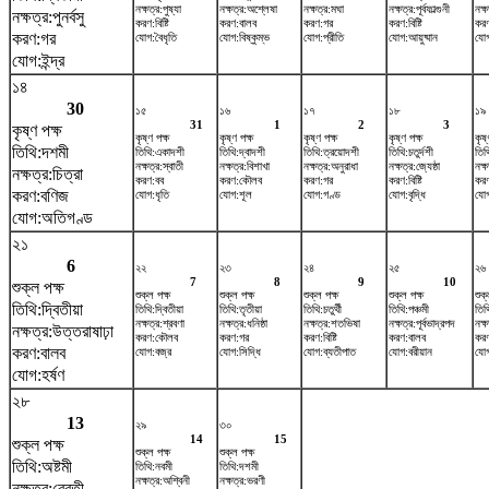
নক্ষত্র:পুষ্যা
নক্ষত্র:অশ্লেষা
নক্ষত্র:মঘা
নক্ষত্র:পূর্বফাল্গুনী
নক্
নক্ষত্র:পুনর্বসু
করণ:বিষ্টি
করণ:বালব
করণ:গর
করণ:বিষ্টি
করণ
করণ:গর
যোগ:বৈধৃতি
যোগ:বিষ্কুম্ভ
যোগ:প্রীতি
যোগ:আয়ুষ্মান
যোগ
যোগ:ইন্দ্র
১৪
30
১৫
১৬
১৭
১৮
১৯
31
1
2
3
কৃষ্ণ পক্ষ
কৃষ্ণ পক্ষ
কৃষ্ণ পক্ষ
কৃষ্ণ পক্ষ
কৃষ্ণ পক্ষ
কৃষ্
তিথি:দশমী
তিথি:একাদশী
তিথি:দ্বাদশী
তিথি:ত্রয়োদশী
তিথি:চতুর্দশী
তিথ
নক্ষত্র:স্বাতী
নক্ষত্র:বিশাখা
নক্ষত্র:অনুরাধা
নক্ষত্র:জ্যেষ্ঠা
নক্ষ
নক্ষত্র:চিত্রা
করণ:বব
করণ:কৌলব
করণ:গর
করণ:বিষ্টি
করণ
করণ:বণিজ
যোগ:ধৃতি
যোগ:শূল
যোগ:গণ্ড
যোগ:বৃদ্ধি
যোগ
যোগ:অতিগণ্ড
২১
6
২২
২৩
২৪
২৫
২৬
7
8
9
10
শুক্ল পক্ষ
শুক্ল পক্ষ
শুক্ল পক্ষ
শুক্ল পক্ষ
শুক্ল পক্ষ
শুক্
তিথি:দ্বিতীয়া
তিথি:দ্বিতীয়া
তিথি:তৃতীয়া
তিথি:চতুর্থী
তিথি:পঞ্চমী
তিথি
নক্ষত্র:শ্রবণা
নক্ষত্র:ধনিষ্ঠা
নক্ষত্র:শতভিষ‌া
নক্ষত্র:পূর্বভাদ্রপদ
নক্
নক্ষত্র:উত্তরাষাঢ়া
করণ:কৌলব
করণ:গর
করণ:বিষ্টি
করণ:বালব
কর
করণ:বালব
যোগ:বজ্র
যোগ:সিদ্ধি
যোগ:ব্যতীপাত
যোগ:বরীয়ান
যোগ
যোগ:হর্ষণ
২৮
13
২৯
৩০
14
15
শুক্ল পক্ষ
শুক্ল পক্ষ
শুক্ল পক্ষ
তিথি:অষ্টমী
তিথি:নবমী
তিথি:দশমী
নক্ষত্র:অশ্বিনী
নক্ষত্র:ভরণী
নক্ষত্র:রেবতী