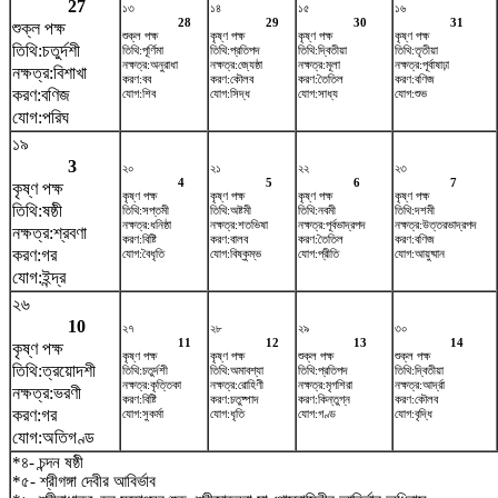
27
১৩
১৪
১৫
১৬
28
29
30
31
শুক্ল পক্ষ
শুক্ল পক্ষ
কৃষ্ণ পক্ষ
কৃষ্ণ পক্ষ
কৃষ্ণ পক্ষ
তিথি:চতুর্দশী
তিথি:পূর্ণিমা
তিথি:প্রতিপদ
তিথি:দ্বিতীয়া
তিথি:তৃতীয়া
নক্ষত্র:অনুরাধা
নক্ষত্র:জ্যেষ্ঠা
নক্ষত্র:মূলা
নক্ষত্র:পূর্বাষাঢ়া
নক্ষত্র:বিশাখা
করণ:বব
করণ:কৌলব
করণ:তৈতিল
করণ:বণিজ
করণ:বণিজ
যোগ:শিব
যোগ:সিদ্ধ
যোগ:সাধ্য
যোগ:শুভ
যোগ:পরিঘ
১৯
3
২০
২১
২২
২৩
4
5
6
7
কৃষ্ণ পক্ষ
কৃষ্ণ পক্ষ
কৃষ্ণ পক্ষ
কৃষ্ণ পক্ষ
কৃষ্ণ পক্ষ
তিথি:ষষ্ঠী
তিথি:সপ্তমী
তিথি:অষ্টমী
তিথি:নবমী
তিথি:দশমী
নক্ষত্র:ধনিষ্ঠা
নক্ষত্র:শতভিষ‌া
নক্ষত্র:পূর্বভাদ্রপদ
নক্ষত্র:উত্তরভাদ্রপদ
নক্ষত্র:শ্রবণা
করণ:বিষ্টি
করণ:বালব
করণ:তৈতিল
করণ:বণিজ
করণ:গর
যোগ:বৈধৃতি
যোগ:বিষ্কুম্ভ
যোগ:প্রীতি
যোগ:আয়ুষ্মান
যোগ:ইন্দ্র
২৬
10
২৭
২৮
২৯
৩০
11
12
13
14
কৃষ্ণ পক্ষ
কৃষ্ণ পক্ষ
কৃষ্ণ পক্ষ
শুক্ল পক্ষ
শুক্ল পক্ষ
তিথি:ত্রয়োদশী
তিথি:চতুর্দশী
তিথি:অমাবশ্যা
তিথি:প্রতিপদ
তিথি:দ্বিতীয়া
নক্ষত্র:কৃত্তিকা
নক্ষত্র:রোহিণী
নক্ষত্র:মৃগশিরা
নক্ষত্র:আর্দ্রা
নক্ষত্র:ভরণী
করণ:বিষ্টি
করণ:চতুষ্পাদ
করণ:কিন্তুগ্ন
করণ:কৌলব
করণ:গর
যোগ:সুকর্মা
যোগ:ধৃতি
যোগ:গণ্ড
যোগ:বৃদ্ধি
যোগ:অতিগণ্ড
*৪- চন্দন ষষ্ঠী
*৫- শ্রীগঙ্গা দেবীর আবির্ভাব