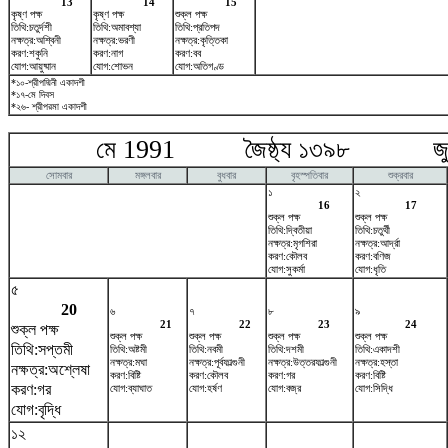
13
14
15
কৃষ্ণ পক্ষ
কৃষ্ণ পক্ষ
শুক্ল পক্ষ
তিথি:চতুর্দশী
তিথি:অমাবশ্যা
তিথি:প্রতিপদ
নক্ষত্র:অশ্বিনী
নক্ষত্র:ভরণী
নক্ষত্র:কৃত্তিকা
করণ:শকুনি
করণ:নাগ
করণ:বব
যোগ:আয়ুষ্মান
যোগ:শোভন
যোগ:অতিগণ্ড
*১০-শ্রীপদ্মিনী একাদশী
*১৭-মে দিবস
*২৬- শ্রীপরমা একাদশী
মে 1991 জৈষ্ঠ্য ১৩৯৮ জুন
সোমবার
মঙ্গলবার
বুধবার
বৃহস্পতিবার
শুক্রবার
১
২
16
17
শুক্ল পক্ষ
শুক্ল পক্ষ
তিথি:দ্বিতীয়া
তিথি:চতুর্থী
নক্ষত্র:মৃগশিরা
নক্ষত্র:আর্দ্রা
করণ:কৌলব
করণ:বণিজ
যোগ:সুকর্মা
যোগ:ধৃতি
৫
20
৬
৭
৮
৯
21
22
23
24
শুক্ল পক্ষ
শুক্ল পক্ষ
শুক্ল পক্ষ
শুক্ল পক্ষ
শুক্ল পক্ষ
তিথি:সপ্তমী
তিথি:অষ্টমী
তিথি:নবমী
তিথি:দশমী
তিথি:একাদশী
নক্ষত্র:মঘা
নক্ষত্র:পূর্বফাল্গুনী
নক্ষত্র:উত্তরফাল্গুনী
নক্ষত্র:হস্তা
নক্ষত্র:অশ্লেষা
করণ:বিষ্টি
করণ:কৌলব
করণ:গর
করণ:বিষ্টি
করণ:গর
যোগ:ব্যাঘাত
যোগ:হর্ষণ
যোগ:বজ্র
যোগ:সিদ্ধি
যোগ:বৃদ্ধি
১২