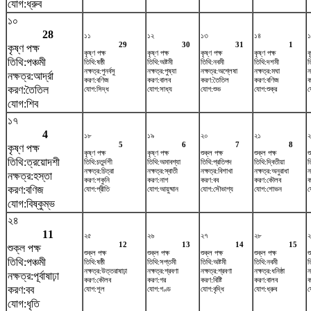
যোগ:ধ্রুব
১০
28
১১
১২
১৩
১৪
29
30
31
1
কৃষ্ণ পক্ষ
কৃষ্ণ পক্ষ
কৃষ্ণ পক্ষ
কৃষ্ণ পক্ষ
কৃষ্ণ পক্ষ
ক
তিথি:পঞ্চমী
তিথি:ষষ্ঠী
তিথি:অষ্টমী
তিথি:নবমী
তিথি:দশমী
ত
নক্ষত্র:পুনর্বসু
নক্ষত্র:পুষ্যা
নক্ষত্র:অশ্লেষা
নক্ষত্র:মঘা
ন
নক্ষত্র:আর্দ্রা
করণ:বণিজ
করণ:বালব
করণ:তৈতিল
করণ:বণিজ
ক
করণ:তৈতিল
যোগ:সিদ্ধ
যোগ:সাধ্য
যোগ:শুভ
যোগ:শুক্র
য
যোগ:শিব
১৭
4
১৮
১৯
২০
২১
২
5
6
7
8
কৃষ্ণ পক্ষ
কৃষ্ণ পক্ষ
কৃষ্ণ পক্ষ
শুক্ল পক্ষ
শুক্ল পক্ষ
শ
তিথি:ত্রয়োদশী
তিথি:চতুর্দশী
তিথি:অমাবশ্যা
তিথি:প্রতিপদ
তিথি:দ্বিতীয়া
ত
নক্ষত্র:চিত্রা
নক্ষত্র:স্বাতী
নক্ষত্র:বিশাখা
নক্ষত্র:অনুরাধা
ন
নক্ষত্র:হস্তা
করণ:শকুনি
করণ:নাগ
করণ:বব
করণ:কৌলব
ক
করণ:বণিজ
যোগ:প্রীতি
যোগ:আয়ুষ্মান
যোগ:সৌভাগ্য
যোগ:শোভন
য
যোগ:বিষ্কুম্ভ
২৪
11
২৫
২৬
২৭
২৮
২
12
13
14
15
শুক্ল পক্ষ
শুক্ল পক্ষ
শুক্ল পক্ষ
শুক্ল পক্ষ
শুক্ল পক্ষ
শ
তিথি:পঞ্চমী
তিথি:ষষ্ঠী
তিথি:সপ্তমী
তিথি:অষ্টমী
তিথি:নবমী
ত
নক্ষত্র:উত্তরাষাঢ়া
নক্ষত্র:শ্রবণা
নক্ষত্র:শ্রবণা
নক্ষত্র:ধনিষ্ঠা
ন
নক্ষত্র:পূর্বাষাঢ়া
করণ:কৌলব
করণ:গর
করণ:বিষ্টি
করণ:বালব
ক
করণ:বব
যোগ:শূল
যোগ:গণ্ড
যোগ:বৃদ্ধি
যোগ:ধ্রুব
য
যোগ:ধৃতি