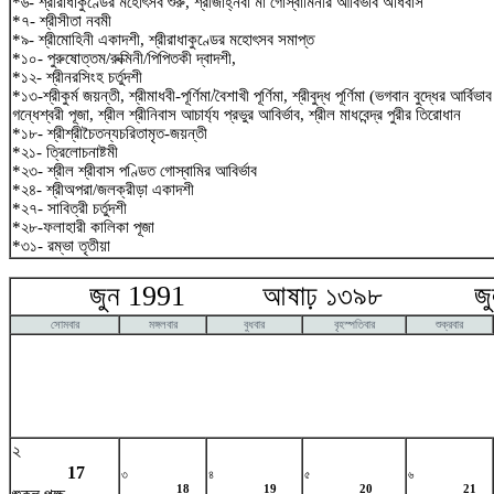
*৬- শ্রীরাধাকুণ্ডের মহোৎসব শুরু, শ্রীজাহ্নবা মা গোস্বামিনীর আবির্ভাব অধিবাস
*৭- শ্রীসীতা নবমী
*৯- শ্রীমোহিনী একাদশী, শ্রীরাধাকুণ্ডের মহোৎসব সমাপ্ত
*১০- পুরুষোত্তম/রুক্মিনী/পিপিতকী দ্বাদশী,
*১২- শ্রীনরসিংহ চর্তুদশী
*১৩-শ্রীকুর্ম জয়ন্তী, শ্রীমাধবী-পূর্ণিমা/বৈশাখী পূর্ণিমা, শ্রীবুদ্ধ পূর্ণিমা (ভগবান বুদ্ধের আর্বি
গন্ধেশ্বরী পূজা, শ্রীল শ্রীনিবাস আচার্য্য প্রভুর আবির্ভাব, শ্রীল মাধবেন্দ্র পুরীর তিরোধান
*১৮- শ্রীশ্রীচৈতন্যচরিতামৃত-জয়ন্তী
*২১- ত্রিলোচনাষ্টমী
*২৩- শ্রীল শ্রীবাস পণ্ডিত গোস্বামির আবির্ভাব
*২৪- শ্রীঅপরা/জলক্রীড়া একাদশী
*২৭- সাবিত্রী চর্তুদশী
*২৮-ফলাহারী কালিকা পূজা
*৩১- রম্ভা তৃতীয়া
জুন 1991 আষাঢ় ১৩৯৮ জুলা
সোমবার
মঙ্গলবার
বুধবার
বৃহস্পতিবার
শুক্রবার
২
17
৩
৪
৫
৬
18
19
20
21