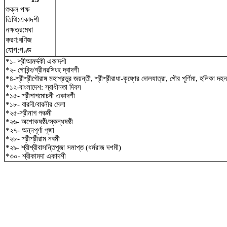
শুক্ল পক্ষ
তিথি:একাদশী
নক্ষত্র:মঘা
করণ:বণিজ
যোগ:গণ্ড
*১- শ্রীআমর্দ্দকী একাদশী
*২- গোবিন্দ/শ্রীনরসিংহ দ্বাদশী
*৪-শ্রীশ্রীগৌরাঙ্গ মহাপ্রভুর জয়ন্তী, শ্রীশ্রীরাধা-কৃষ্ণের দোলযাত্রা, গৌর পূর্ণিমা, হলিকা দহন
*১২-বাংলাদেশ: স্বাধীনতা দিবস
*১৫- শ্রীপাপমোচনী একাদশী
*১৮- বারনী/বারনীর মেলা
*২৫-শ্রীনাগ পঞ্চমী
*২৬- অশোকষষ্ঠী/স্কন্ধষষ্ঠী
*২৭- অন্নপূর্ণা পূজা
*২৮- শ্রীশ্রীরাম নবমী
*২৯- শ্রীশ্রীবাসন্তিপূজা সমাপ্ত (ধর্মরাজ দশমী)
*৩০- শ্রীকামদা একাদশী