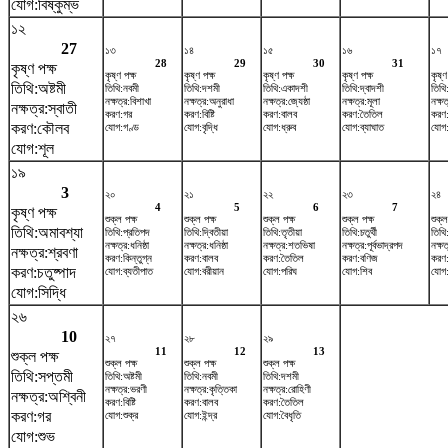
যোগ:বিষ্কুম্ভ
১২
27
১৩
১৪
১৫
১৬
১৭
28
29
30
31
কৃষ্ণ পক্ষ
কৃষ্ণ পক্ষ
কৃষ্ণ পক্ষ
কৃষ্ণ পক্ষ
কৃষ্ণ পক্ষ
কৃষ্ণ
তিথি:অষ্টমী
তিথি:নবমী
তিথি:দশমী
তিথি:একাদশী
তিথি:দ্বাদশী
তিথি
নক্ষত্র:বিশাখা
নক্ষত্র:অনুরাধা
নক্ষত্র:জ্যেষ্ঠা
নক্ষত্র:মূলা
নক্ষত্
নক্ষত্র:স্বাতী
করণ:গর
করণ:বিষ্টি
করণ:বালব
করণ:তৈতিল
করণ
করণ:কৌলব
যোগ:গণ্ড
যোগ:বৃদ্ধি
যোগ:ধ্রুব
যোগ:ব্যাঘাত
যোগ:
যোগ:শূল
১৯
3
২০
২১
২২
২৩
২৪
4
5
6
7
কৃষ্ণ পক্ষ
শুক্ল পক্ষ
শুক্ল পক্ষ
শুক্ল পক্ষ
শুক্ল পক্ষ
শুক্ল
তিথি:অমাবশ্যা
তিথি:প্রতিপদ
তিথি:দ্বিতীয়া
তিথি:তৃতীয়া
তিথি:চতুর্থী
তিথি:
নক্ষত্র:ধনিষ্ঠা
নক্ষত্র:ধনিষ্ঠা
নক্ষত্র:শতভিষ‌া
নক্ষত্র:পূর্বভাদ্রপদ
নক্ষ
নক্ষত্র:শ্রবণা
করণ:কিন্তুগ্ন
করণ:বালব
করণ:তৈতিল
করণ:বণিজ
করণ
করণ:চতুষ্পাদ
যোগ:ব্যতীপাত
যোগ:বরীয়ান
যোগ:পরিঘ
যোগ:শিব
যোগ:
যোগ:সিদ্ধি
২৬
10
২৭
২৮
২৯
11
12
13
শুক্ল পক্ষ
শুক্ল পক্ষ
শুক্ল পক্ষ
শুক্ল পক্ষ
তিথি:সপ্তমী
তিথি:অষ্টমী
তিথি:নবমী
তিথি:দশমী
নক্ষত্র:ভরণী
নক্ষত্র:কৃত্তিকা
নক্ষত্র:রোহিণী
নক্ষত্র:অশ্বিনী
করণ:বিষ্টি
করণ:বালব
করণ:তৈতিল
করণ:গর
যোগ:শুক্র
যোগ:ইন্দ্র
যোগ:বৈধৃতি
যোগ:শুভ