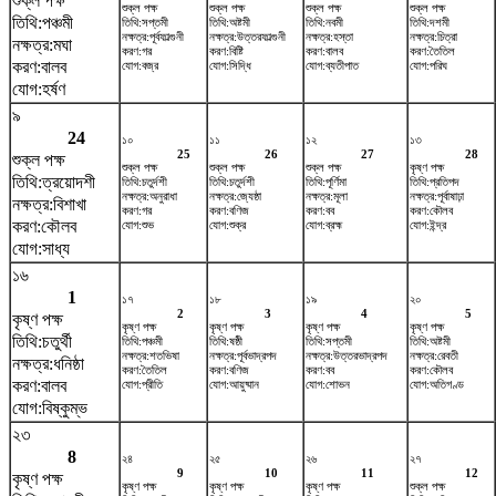
শুক্ল পক্ষ
শুক্ল পক্ষ
শুক্ল পক্ষ
শুক্ল পক্ষ
শুক্ল পক্ষ
তিথি:পঞ্চমী
তিথি:সপ্তমী
তিথি:অষ্টমী
তিথি:নবমী
তিথি:দশমী
নক্ষত্র:পূর্বফাল্গুনী
নক্ষত্র:উত্তরফাল্গুনী
নক্ষত্র:হস্তা
নক্ষত্র:চিত্রা
নক্ষত্র:মঘা
করণ:গর
করণ:বিষ্টি
করণ:বালব
করণ:তৈতিল
করণ:বালব
যোগ:বজ্র
যোগ:সিদ্ধি
যোগ:ব্যতীপাত
যোগ:পরিঘ
যোগ:হর্ষণ
৯
24
১০
১১
১২
১৩
25
26
27
28
শুক্ল পক্ষ
শুক্ল পক্ষ
শুক্ল পক্ষ
শুক্ল পক্ষ
কৃষ্ণ পক্ষ
তিথি:ত্রয়োদশী
তিথি:চতুর্দশী
তিথি:চতুর্দশী
তিথি:পূর্ণিমা
তিথি:প্রতিপদ
নক্ষত্র:অনুরাধা
নক্ষত্র:জ্যেষ্ঠা
নক্ষত্র:মূলা
নক্ষত্র:পূর্বাষাঢ়া
নক্ষত্র:বিশাখা
করণ:গর
করণ:বণিজ
করণ:বব
করণ:কৌলব
করণ:কৌলব
যোগ:শুভ
যোগ:শুক্র
যোগ:ব্রহ্ম
যোগ:ইন্দ্র
যোগ:সাধ্য
১৬
1
১৭
১৮
১৯
২০
2
3
4
5
কৃষ্ণ পক্ষ
কৃষ্ণ পক্ষ
কৃষ্ণ পক্ষ
কৃষ্ণ পক্ষ
কৃষ্ণ পক্ষ
তিথি:চতুর্থী
তিথি:পঞ্চমী
তিথি:ষষ্ঠী
তিথি:সপ্তমী
তিথি:অষ্টমী
নক্ষত্র:শতভিষ‌া
নক্ষত্র:পূর্বভাদ্রপদ
নক্ষত্র:উত্তরভাদ্রপদ
নক্ষত্র:রেবতী
নক্ষত্র:ধনিষ্ঠা
করণ:তৈতিল
করণ:বণিজ
করণ:বব
করণ:কৌলব
করণ:বালব
যোগ:প্রীতি
যোগ:আয়ুষ্মান
যোগ:শোভন
যোগ:অতিগণ্ড
যোগ:বিষ্কুম্ভ
২৩
8
২৪
২৫
২৬
২৭
9
10
11
12
কৃষ্ণ পক্ষ
কৃষ্ণ পক্ষ
কৃষ্ণ পক্ষ
কৃষ্ণ পক্ষ
শুক্ল পক্ষ