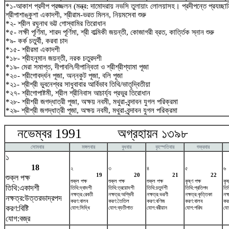
*১-আকাশ প্রদীপ প্রজ্জলন (মন্ত্র: দামোদরায় নভসি তুলায়াং লোলয়াসহ। প্রদীপন্তে প্রযচ্
শ্রীপাশাঙ্কুশা একাদশী, শ্রীরাম-ভরত মিলন, নিয়মসেবা শুরু
*২- শ্রীল রঘুনাথ ভট্ট গোস্বামির তিরোধান
*৫- লক্ষী পূর্ণিমা, শারদ পূর্ণিমা, শ্রী বাল্মিকী জয়ন্তী, কোজাগরী ব্রত, কার্ত্তিক স্নান শুরু
*৯- কর্ক চতুর্থী, করবা চাদ
*১৫- শ্রীরমা একাদশী
*১৮- শ্রীহনুমান জয়ন্তী, নরক চতুরদশী
*১৯- মেরা সমাপ্ত, দীপাবলি/দীপান্বিতা ও শ্রীশ্রীশ্যামা পূজা
*২০- শ্রীগোবর্দ্ধন পূজা, অন্নকুট পূজা, বলি পূজা
*২১- শ্রীশ্রী ভুবনেশ্বর সাধুবাবার আর্বিভাব তিথি/ভাতৃদ্বিতীয়া
*২৭- শ্রীগোপাষ্টমী, শ্রীল শ্রীনিবাস আচার্য্য প্রভুর তিরোধান
*২৮- শ্রীশ্রী জগদ্ধাত্রী পূজা, অক্ষয় নবমী, মথুরা-বৃন্দাবন যুগল পরিক্রমা
*২৯- শ্রীশ্রী জগদ্ধাত্রী পূজা, অক্ষয় নবমী, মথুরা-বৃন্দাবন যুগল পরিক্রমা
নভেম্বর 1991 অগ্রহায়ন ১৩৯৮ ডিস
সোমবার
মঙ্গলবার
বুধবার
বৃহস্পতিবার
শুক্রবার
১
18
২
৩
৪
৫
৬
19
20
21
22
শুক্ল পক্ষ
শুক্ল পক্ষ
শুক্ল পক্ষ
শুক্ল পক্ষ
কৃষ্ণ পক্ষ
কৃষ
তিথি:একাদশী
তিথি:দ্বাদশী
তিথি:ত্রয়োদশী
তিথি:চতুর্দশী
তিথি:প্রতিপদ
তিথ
নক্ষত্র:রেবতী
নক্ষত্র:অশ্বিনী
নক্ষত্র:ভরণী
নক্ষত্র:কৃত্তিকা
নক্
নক্ষত্র:উত্তরভাদ্রপদ
করণ:বালব
করণ:তৈতিল
করণ:বণিজ
করণ:বালব
কর
করণ:বিষ্টি
যোগ:সিদ্ধি
যোগ:ব্যতীপাত
যোগ:বরীয়ান
যোগ:পরিঘ
যো
যোগ:বজ্র