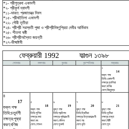
*১- শ্রীপুত্রদা একাদশী
*২- শ্রীকুর্ম দ্বাদশী
*১১-ভারত: প্রজাতন্ত্র দিবস
*১৫- শ্রীষট্‌তিলা একাদশী
*২২- গৌরী তৃতীয়া
*২৪- শ্রীশ্রী সরস্বতী পূজা ও শ্রীশ্রীবিষ্ণুপ্রিয়া দেবীর আর্বিভাব
*২৫- শীতলা ষষ্ঠী
*২৬- শ্রীশ্রীঅদ্বৈত জয়ন্তী
*২৭-ভীষ্মাষ্টমী
ফেব্রুয়ারী 1992 ফাল্গুন ১৩৯৮ ম
সোমবার
মঙ্গলবার
বুধবার
বৃহস্পতিবার
শুক্রবার
১
14
শুক্ল পক্ষ
তিথি:একাদশী
নক্ষত্র:মৃগশিরা
করণ:বণিজ
যোগ:বিষ্কুম্ভ
৪
17
৫
৬
৭
৮
18
19
20
21
শুক্ল পক্ষ
শুক্ল পক্ষ
কৃষ্ণ পক্ষ
কৃষ্ণ পক্ষ
কৃষ্ণ পক্ষ
তিথি:চতুর্দশী
তিথি:পূর্ণিমা
তিথি:প্রতিপদ
তিথি:দ্বিতীয়া
তিথি:তৃতীয়া
নক্ষত্র:মঘা
নক্ষত্র:পূর্বফাল্গুনী
নক্ষত্র:উত্তরফাল্গুনী
নক্ষত্র:হস্তা
নক্ষত্র:পুষ্যা
করণ:বব
করণ:কৌলব
করণ:গর
করণ:বিষ্টি
করণ:বণিজ
যোগ:শোভন
যোগ:সুকর্মা
যোগ:ধৃতি
যোগ:শূল