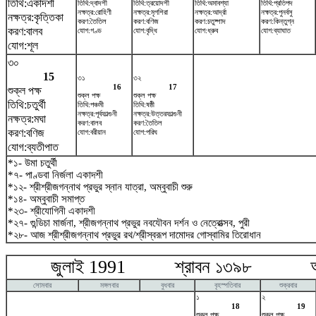
তিথি:একাদশী
তিথি:দ্বাদশী
তিথি:ত্রয়োদশী
তিথি:অমাবশ্যা
তিথি:প্রতিপদ
নক্ষত্র:রোহিণী
নক্ষত্র:মৃগশিরা
নক্ষত্র:আর্দ্রা
নক্ষত্র:পুনর্বসু
নক্ষত্র:কৃত্তিকা
করণ:তৈতিল
করণ:বণিজ
করণ:চতুষ্পাদ
করণ:কিন্তুগ্ন
করণ:বালব
যোগ:গণ্ড
যোগ:বৃদ্ধি
যোগ:ধ্রুব
যোগ:ব্যাঘাত
যোগ:শূল
৩০
15
৩১
৩২
16
17
শুক্ল পক্ষ
শুক্ল পক্ষ
শুক্ল পক্ষ
তিথি:চতুর্থী
তিথি:পঞ্চমী
তিথি:ষষ্ঠী
নক্ষত্র:পূর্বফাল্গুনী
নক্ষত্র:উত্তরফাল্গুনী
নক্ষত্র:মঘা
করণ:বালব
করণ:তৈতিল
করণ:বণিজ
যোগ:বরীয়ান
যোগ:পরিঘ
যোগ:ব্যতীপাত
*১- উমা চতুর্থী
*৭- পাণ্ডবা নির্জলা একাদশী
*১২- শ্রীশ্রীজগন্নাথ প্রভুর স্নান যাত্রা, অম্বুবাচী শুরু
*১৪- অম্বুবাচী সমাপ্ত
*২৩- শ্রীযোগিনী একাদশী
*২৭- গুন্ডিচা মার্জনা, শ্রীজগন্নাথ প্রভুর নবযৌবন দর্শন ও নেত্রোত্সব, পুরী
*২৮- আজ শ্রীশ্রীজগন্নাথ প্রভুর রথ/শ্রীস্বরূপ দামোদর গোস্বামির তিরোধান
জুলাই 1991 শ্রাবন ১৩৯৮ আগষ
সোমবার
মঙ্গলবার
বুধবার
বৃহস্পতিবার
শুক্রবার
১
২
18
19
শুক্ল পক্ষ
শুক্ল পক্ষ