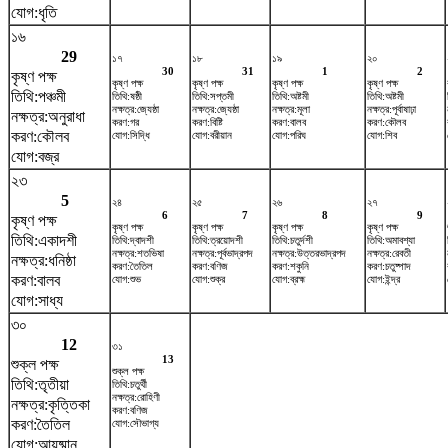
যোগ:ধৃতি
১৬
29
১৭
১৮
১৯
২০
30
31
1
2
কৃষ্ণ পক্ষ
কৃষ্ণ পক্ষ
কৃষ্ণ পক্ষ
কৃষ্ণ পক্ষ
কৃষ্ণ পক্ষ
তিথি:পঞ্চমী
তিথি:ষষ্ঠী
তিথি:সপ্তমী
তিথি:অষ্টমী
তিথি:অষ্টমী
নক্ষত্র:জ্যেষ্ঠা
নক্ষত্র:জ্যেষ্ঠা
নক্ষত্র:মূলা
নক্ষত্র:পূর্বাষাঢ়া
নক্ষত্র:অনুরাধা
করণ:গর
করণ:বিষ্টি
করণ:বালব
করণ:কৌলব
করণ:কৌলব
যোগ:সিদ্ধি
যোগ:বরীয়ান
যোগ:পরিঘ
যোগ:শিব
যোগ:বজ্র
২৩
5
২৪
২৫
২৬
২৭
6
7
8
9
কৃষ্ণ পক্ষ
কৃষ্ণ পক্ষ
কৃষ্ণ পক্ষ
কৃষ্ণ পক্ষ
কৃষ্ণ পক্ষ
তিথি:একাদশী
তিথি:দ্বাদশী
তিথি:ত্রয়োদশী
তিথি:চতুর্দশী
তিথি:অমাবশ্যা
নক্ষত্র:শতভিষ‌া
নক্ষত্র:পূর্বভাদ্রপদ
নক্ষত্র:উত্তরভাদ্রপদ
নক্ষত্র:রেবতী
নক্ষত্র:ধনিষ্ঠা
করণ:তৈতিল
করণ:বণিজ
করণ:শকুনি
করণ:চতুষ্পাদ
করণ:বালব
যোগ:শুভ
যোগ:শুক্র
যোগ:ব্রহ্ম
যোগ:ইন্দ্র
যোগ:সাধ্য
৩০
12
৩১
13
শুক্ল পক্ষ
শুক্ল পক্ষ
তিথি:তৃতীয়া
তিথি:চতুর্থী
নক্ষত্র:রোহিণী
নক্ষত্র:কৃত্তিকা
করণ:বণিজ
করণ:তৈতিল
যোগ:সৌভাগ্য
যোগ:আয়ুষ্মান