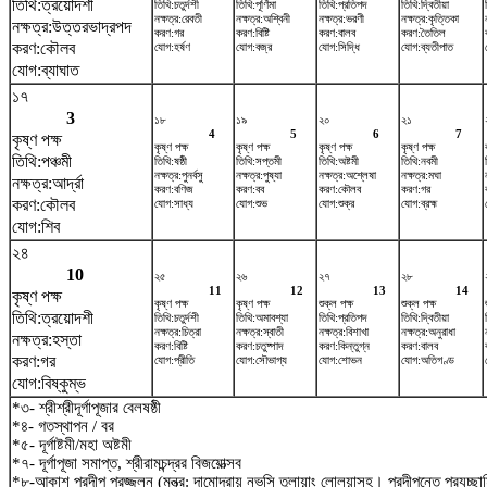
তিথি:ত্রয়োদশী
তিথি:চতুর্দশী
তিথি:পূর্ণিমা
তিথি:প্রতিপদ
তিথি:দ্বিতীয়া
নক্ষত্র:রেবতী
নক্ষত্র:অশ্বিনী
নক্ষত্র:ভরণী
নক্ষত্র:কৃত্তিকা
নক্ষত্র:উত্তরভাদ্রপদ
করণ:গর
করণ:বিষ্টি
করণ:বালব
করণ:তৈতিল
করণ:কৌলব
যোগ:হর্ষণ
যোগ:বজ্র
যোগ:সিদ্ধি
যোগ:ব্যতীপাত
যোগ:ব্যাঘাত
১৭
3
১৮
১৯
২০
২১
4
5
6
7
কৃষ্ণ পক্ষ
কৃষ্ণ পক্ষ
কৃষ্ণ পক্ষ
কৃষ্ণ পক্ষ
কৃষ্ণ পক্ষ
তিথি:পঞ্চমী
তিথি:ষষ্ঠী
তিথি:সপ্তমী
তিথি:অষ্টমী
তিথি:নবমী
নক্ষত্র:পুনর্বসু
নক্ষত্র:পুষ্যা
নক্ষত্র:অশ্লেষা
নক্ষত্র:মঘা
নক্ষত্র:আর্দ্রা
করণ:বণিজ
করণ:বব
করণ:কৌলব
করণ:গর
করণ:কৌলব
যোগ:সাধ্য
যোগ:শুভ
যোগ:শুক্র
যোগ:ব্রহ্ম
যোগ:শিব
২৪
10
২৫
২৬
২৭
২৮
11
12
13
14
কৃষ্ণ পক্ষ
কৃষ্ণ পক্ষ
কৃষ্ণ পক্ষ
শুক্ল পক্ষ
শুক্ল পক্ষ
তিথি:ত্রয়োদশী
তিথি:চতুর্দশী
তিথি:অমাবশ্যা
তিথি:প্রতিপদ
তিথি:দ্বিতীয়া
নক্ষত্র:চিত্রা
নক্ষত্র:স্বাতী
নক্ষত্র:বিশাখা
নক্ষত্র:অনুরাধা
নক্ষত্র:হস্তা
করণ:বিষ্টি
করণ:চতুষ্পাদ
করণ:কিন্তুগ্ন
করণ:বালব
করণ:গর
যোগ:প্রীতি
যোগ:সৌভাগ্য
যোগ:শোভন
যোগ:অতিগণ্ড
যোগ:বিষ্কুম্ভ
*৩- শ্রীশ্রীদূর্গাপূজার বেলষষ্ঠী
*৪- গতস্থাপন / বর
*৫- দূর্গাষ্টমী/মহা অষ্টমী
*৭- দূর্গাপূজা সমাপ্ত, শ্রীরামচন্দ্রর বিজয়োত্সব
*৮-আকাশ প্রদীপ প্রজ্জলন (মন্ত্র: দামোদরায় নভসি তুলায়াং লোলয়াসহ। প্রদীপন্তে প্রযচ্