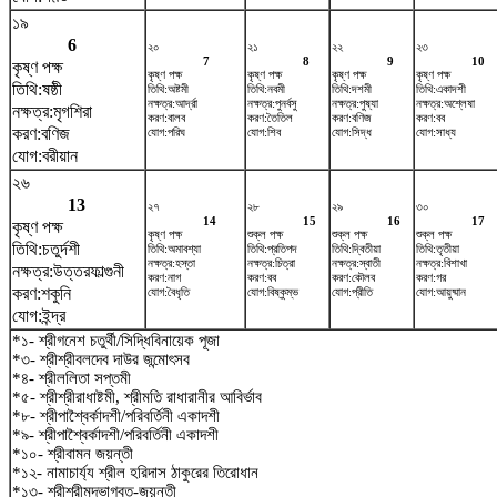
১৯
6
২০
২১
২২
২৩
7
8
9
10
কৃষ্ণ পক্ষ
কৃষ্ণ পক্ষ
কৃষ্ণ পক্ষ
কৃষ্ণ পক্ষ
কৃষ্ণ পক্ষ
তিথি:ষষ্ঠী
তিথি:অষ্টমী
তিথি:নবমী
তিথি:দশমী
তিথি:একাদশী
নক্ষত্র:আর্দ্রা
নক্ষত্র:পুনর্বসু
নক্ষত্র:পুষ্যা
নক্ষত্র:অশ্লেষা
নক্ষত্র:মৃগশিরা
করণ:বালব
করণ:তৈতিল
করণ:বণিজ
করণ:বব
করণ:বণিজ
যোগ:পরিঘ
যোগ:শিব
যোগ:সিদ্ধ
যোগ:সাধ্য
যোগ:বরীয়ান
২৬
13
২৭
২৮
২৯
৩০
14
15
16
17
কৃষ্ণ পক্ষ
কৃষ্ণ পক্ষ
শুক্ল পক্ষ
শুক্ল পক্ষ
শুক্ল পক্ষ
তিথি:চতুর্দশী
তিথি:অমাবশ্যা
তিথি:প্রতিপদ
তিথি:দ্বিতীয়া
তিথি:তৃতীয়া
নক্ষত্র:হস্তা
নক্ষত্র:চিত্রা
নক্ষত্র:স্বাতী
নক্ষত্র:বিশাখা
নক্ষত্র:উত্তরফাল্গুনী
করণ:নাগ
করণ:বব
করণ:কৌলব
করণ:গর
করণ:শকুনি
যোগ:বৈধৃতি
যোগ:বিষ্কুম্ভ
যোগ:প্রীতি
যোগ:আয়ুষ্মান
যোগ:ইন্দ্র
*১- শ্রীগনেশ চতুর্থী/সিদ্ধিবিনায়েক পূজা
*৩- শ্রীশ্রীবলদেব দাউর জন্মোৎসব
*৪- শ্রীললিতা সপ্তমী
*৫- শ্রীশ্রীরাধাষ্টমী, শ্রীমতি রাধারানীর আবির্ভাব
*৮- শ্রীপাশ্বৈর্কাদশী/পরিবর্তিনী একাদশী
*৯- শ্রীপাশ্বৈর্কাদশী/পরিবর্তিনী একাদশী
*১০- শ্রীবামন জয়ন্তী
*১২- নামাচার্য্য শ্রীল হরিদাস ঠাকুরের তিরোধান
*১৩- শ্রীশ্রীমদ্ভাগবত-জয়ন্তী