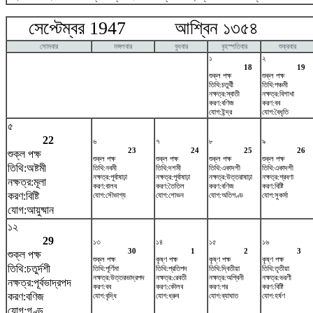
সেপ্টেম্বর 1947 আশ্বিন ১৩৫৪ অক
সোমবার
মঙ্গলবার
বুধবার
বৃহস্পতিবার
শুক্রবার
১
২
18
19
শুক্ল পক্ষ
শুক্ল পক্ষ
তিথি:চতুর্থী
তিথি:পঞ্চমী
নক্ষত্র:স্বাতী
নক্ষত্র:বিশাখা
করণ:বণিজ
করণ:বব
যোগ:ইন্দ্র
যোগ:বৈধৃতি
৫
22
৬
৭
৮
৯
23
24
25
26
শুক্ল পক্ষ
শুক্ল পক্ষ
শুক্ল পক্ষ
শুক্ল পক্ষ
শুক্ল পক্ষ
তিথি:অষ্টমী
তিথি:নবমী
তিথি:দশমী
তিথি:একাদশী
তিথি:একাদশী
নক্ষত্র:পূর্বাষাঢ়া
নক্ষত্র:পূর্বাষাঢ়া
নক্ষত্র:উত্তরাষাঢ়া
নক্ষত্র:শ্রবণা
নক্ষত্র:মূলা
করণ:বালব
করণ:তৈতিল
করণ:বণিজ
করণ:বিষ্টি
করণ:বিষ্টি
যোগ:সৌভাগ্য
যোগ:শোভন
যোগ:অতিগণ্ড
যোগ:সুকর্মা
যোগ:আয়ুষ্মান
১২
29
১৩
১৪
১৫
১৬
30
1
2
3
শুক্ল পক্ষ
শুক্ল পক্ষ
কৃষ্ণ পক্ষ
কৃষ্ণ পক্ষ
কৃষ্ণ পক্ষ
তিথি:চতুর্দশী
তিথি:পূর্ণিমা
তিথি:প্রতিপদ
তিথি:দ্বিতীয়া
তিথি:তৃতীয়া
নক্ষত্র:উত্তরভাদ্রপদ
নক্ষত্র:রেবতী
নক্ষত্র:অশ্বিনী
নক্ষত্র:ভরণী
নক্ষত্র:পূর্বভাদ্রপদ
করণ:বব
করণ:কৌলব
করণ:গর
করণ:বিষ্টি
করণ:বণিজ
যোগ:বৃদ্ধি
যোগ:ধ্রুব
যোগ:ব্যাঘাত
যোগ:হর্ষণ
যোগ:গণ্ড