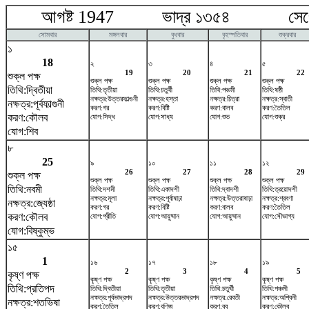
আগষ্ট 1947 ভাদ্র ১৩৫৪ সেপ্টে
সোমবার
মঙ্গলবার
বুধবার
বৃহস্পতিবার
শুক্রবার
১
18
২
৩
৪
৫
19
20
21
22
শুক্ল পক্ষ
শুক্ল পক্ষ
শুক্ল পক্ষ
শুক্ল পক্ষ
শুক্ল পক্ষ
তিথি:দ্বিতীয়া
তিথি:তৃতীয়া
তিথি:চতুর্থী
তিথি:পঞ্চমী
তিথি:ষষ্ঠী
নক্ষত্র:উত্তরফাল্গুনী
নক্ষত্র:হস্তা
নক্ষত্র:চিত্রা
নক্ষত্র:স্বাতী
নক্ষত্র:পূর্বফাল্গুনী
করণ:গর
করণ:বিষ্টি
করণ:বালব
করণ:তৈতিল
করণ:কৌলব
যোগ:সিদ্ধ
যোগ:সাধ্য
যোগ:শুভ
যোগ:শুক্র
যোগ:শিব
৮
25
৯
১০
১১
১২
26
27
28
29
শুক্ল পক্ষ
শুক্ল পক্ষ
শুক্ল পক্ষ
শুক্ল পক্ষ
শুক্ল পক্ষ
তিথি:নবমী
তিথি:দশমী
তিথি:একাদশী
তিথি:দ্বাদশী
তিথি:ত্রয়োদশী
নক্ষত্র:মূলা
নক্ষত্র:পূর্বাষাঢ়া
নক্ষত্র:উত্তরাষাঢ়া
নক্ষত্র:শ্রবণা
নক্ষত্র:জ্যেষ্ঠা
করণ:গর
করণ:বিষ্টি
করণ:বালব
করণ:তৈতিল
করণ:কৌলব
যোগ:প্রীতি
যোগ:আয়ুষ্মান
যোগ:আয়ুষ্মান
যোগ:সৌভাগ্য
যোগ:বিষ্কুম্ভ
১৫
1
১৬
১৭
১৮
১৯
2
3
4
5
কৃষ্ণ পক্ষ
কৃষ্ণ পক্ষ
কৃষ্ণ পক্ষ
কৃষ্ণ পক্ষ
কৃষ্ণ পক্ষ
তিথি:প্রতিপদ
তিথি:দ্বিতীয়া
তিথি:তৃতীয়া
তিথি:চতুর্থী
তিথি:পঞ্চমী
নক্ষত্র:পূর্বভাদ্রপদ
নক্ষত্র:উত্তরভাদ্রপদ
নক্ষত্র:রেবতী
নক্ষত্র:অশ্বিনী
নক্ষত্র:শতভিষ‌া
করণ:তৈতিল
করণ:বণিজ
করণ:বব
করণ:কৌলব