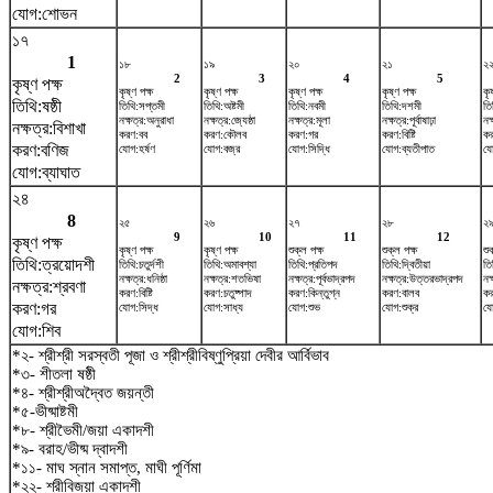
যোগ:শোভন
১৭
1
১৮
১৯
২০
২১
২
2
3
4
5
কৃষ্ণ পক্ষ
কৃষ্ণ পক্ষ
কৃষ্ণ পক্ষ
কৃষ্ণ পক্ষ
কৃষ্ণ পক্ষ
কৃ
তিথি:ষষ্ঠী
তিথি:সপ্তমী
তিথি:অষ্টমী
তিথি:নবমী
তিথি:দশমী
তি
নক্ষত্র:অনুরাধা
নক্ষত্র:জ্যেষ্ঠা
নক্ষত্র:মূলা
নক্ষত্র:পূর্বাষাঢ়া
নক
নক্ষত্র:বিশাখা
করণ:বব
করণ:কৌলব
করণ:গর
করণ:বিষ্টি
কর
করণ:বণিজ
যোগ:হর্ষণ
যোগ:বজ্র
যোগ:সিদ্ধি
যোগ:ব্যতীপাত
যো
যোগ:ব্যাঘাত
২৪
8
২৫
২৬
২৭
২৮
২
9
10
11
12
কৃষ্ণ পক্ষ
কৃষ্ণ পক্ষ
কৃষ্ণ পক্ষ
শুক্ল পক্ষ
শুক্ল পক্ষ
শু
তিথি:ত্রয়োদশী
তিথি:চতুর্দশী
তিথি:অমাবশ্যা
তিথি:প্রতিপদ
তিথি:দ্বিতীয়া
তি
নক্ষত্র:ধনিষ্ঠা
নক্ষত্র:শতভিষ‌া
নক্ষত্র:পূর্বভাদ্রপদ
নক্ষত্র:উত্তরভাদ্রপদ
নক
নক্ষত্র:শ্রবণা
করণ:বিষ্টি
করণ:চতুষ্পাদ
করণ:কিন্তুগ্ন
করণ:বালব
ক
করণ:গর
যোগ:সিদ্ধ
যোগ:সাধ্য
যোগ:শুভ
যোগ:শুক্র
যো
যোগ:শিব
*২- শ্রীশ্রী সরস্বতী পূজা ও শ্রীশ্রীবিষ্ণুপ্রিয়া দেবীর আর্বিভাব
*৩- শীতলা ষষ্ঠী
*৪- শ্রীশ্রীঅদ্বৈত জয়ন্তী
*৫-ভীষ্মাষ্টমী
*৮- শ্রীভৈমী/জয়া একাদশী
*৯- বরাহ/ভীষ্ম দ্বাদশী
*১১- মাঘ স্নান সমাপ্ত, মাঘী পূর্ণিমা
*২২- শ্রীবিজয়া একাদশী