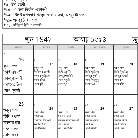
*৯- উমা চতুর্থী
*১৫- পাণ্ডবা নির্জলা একাদশী
*১৯- শ্রীশ্রীজগন্নাথ প্রভুর স্নান যাত্রা, অম্বুবাচী শুরু
*২১- অম্বুবাচী সমাপ্ত
*৩১- শ্রীযোগিনী একাদশী
জুন 1947 আষাঢ় ১৩৫৪ জুলা
সোমবার
মঙ্গলবার
বুধবার
বৃহস্পতিবার
শুক্রবার
১
16
২
৩
৪
৫
17
18
19
20
কৃষ্ণ পক্ষ
কৃষ্ণ পক্ষ
কৃষ্ণ পক্ষ
শুক্ল পক্ষ
শুক্ল পক্ষ
তিথি:দ্বাদশী
তিথি:ত্রয়োদশী
তিথি:চতুর্দশী
তিথি:প্রতিপদ
তিথি:দ্বিতীয়া
নক্ষত্র:কৃত্তিকা
নক্ষত্র:রোহিণী
নক্ষত্র:মৃগশিরা
নক্ষত্র:আর্দ্রা
নক্ষত্র:ভরণী
করণ:বণিজ
করণ:শকুনি
করণ:কিন্তুগ্ন
করণ:বালব
করণ:তৈতিল
যোগ:ধৃতি
যোগ:শূল
যোগ:গণ্ড
যোগ:বৃদ্ধি
যোগ:সুকর্মা
৮
23
৯
১০
১১
১২
24
25
26
27
শুক্ল পক্ষ
শুক্ল পক্ষ
শুক্ল পক্ষ
শুক্ল পক্ষ
শুক্ল পক্ষ
তিথি:পঞ্চমী
তিথি:ষষ্ঠী
তিথি:সপ্তমী
তিথি:অষ্টমী
তিথি:নবমী
নক্ষত্র:পূর্বফাল্গুনী
নক্ষত্র:উত্তরফাল্গুনী
নক্ষত্র:হস্তা
নক্ষত্র:চিত্রা
নক্ষত্র:মঘা
করণ:তৈতিল
করণ:বণিজ
করণ:বব
করণ:কৌলব
করণ:বালব
যোগ:সিদ্ধি
যোগ:ব্যতীপাত
যোগ:বরীয়ান
যোগ:পরিঘ
যোগ:বজ্র