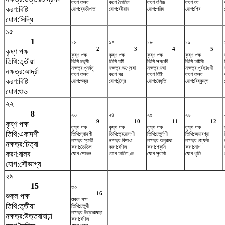
করণ:বালব
করণ:তৈতিল
করণ:বণিজ
করণ:বব
করণ:বিষ্টি
যোগ:ব্যতীপাত
যোগ:বরীয়ান
যোগ:পরিঘ
যোগ:শিব
যোগ:সিদ্ধি
১৫
1
১৬
১৭
১৮
১৯
2
3
4
5
কৃষ্ণ পক্ষ
কৃষ্ণ পক্ষ
কৃষ্ণ পক্ষ
কৃষ্ণ পক্ষ
কৃষ্ণ পক্ষ
তিথি:তৃতীয়া
তিথি:চতুর্থী
তিথি:ষষ্ঠী
তিথি:সপ্তমী
তিথি:অষ্টমী
নক্ষত্র:পুনর্বসু
নক্ষত্র:অশ্লেষা
নক্ষত্র:মঘা
নক্ষত্র:পূর্বফাল্গুনী
নক্ষত্র:আর্দ্রা
করণ:বালব
করণ:গর
করণ:বিষ্টি
করণ:বালব
করণ:বিষ্টি
যোগ:শুক্র
যোগ:ইন্দ্র
যোগ:বৈধৃতি
যোগ:বিষ্কুম্ভ
যোগ:শুভ
২২
8
২৩
২৪
২৫
২৬
9
10
11
12
কৃষ্ণ পক্ষ
কৃষ্ণ পক্ষ
কৃষ্ণ পক্ষ
কৃষ্ণ পক্ষ
কৃষ্ণ পক্ষ
তিথি:একাদশী
তিথি:দ্বাদশী
তিথি:ত্রয়োদশী
তিথি:চতুর্দশী
তিথি:অমাবশ্যা
নক্ষত্র:স্বাতী
নক্ষত্র:বিশাখা
নক্ষত্র:অনুরাধা
নক্ষত্র:জ্যেষ্ঠা
নক্ষত্র:চিত্রা
করণ:তৈতিল
করণ:বণিজ
করণ:শকুনি
করণ:নাগ
করণ:বালব
যোগ:শোভন
যোগ:অতিগণ্ড
যোগ:সুকর্মা
যোগ:ধৃতি
যোগ:সৌভাগ্য
২৯
15
৩০
16
শুক্ল পক্ষ
শুক্ল পক্ষ
তিথি:তৃতীয়া
তিথি:চতুর্থী
নক্ষত্র:উত্তরাষাঢ়া
নক্ষত্র:উত্তরাষাঢ়া
করণ:বণিজ