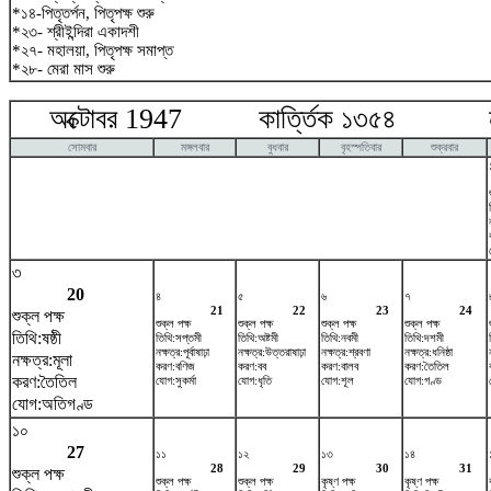
*১৪-পিতৃতর্পন, পিতৃপক্ষ শুরু
*২৩- শ্রীইন্দিরা একাদশী
*২৭- মহালয়া, পিতৃপক্ষ সমাপ্ত
*২৮- মেরা মাস শুরু
অক্টোবর 1947 কার্ত্তিক ১৩৫৪ নভ
সোমবার
মঙ্গলবার
বুধবার
বৃহস্পতিবার
শুক্রবার
৩
20
৪
৫
৬
৭
21
22
23
24
শুক্ল পক্ষ
শুক্ল পক্ষ
শুক্ল পক্ষ
শুক্ল পক্ষ
শুক্ল পক্ষ
তিথি:ষষ্ঠী
তিথি:সপ্তমী
তিথি:অষ্টমী
তিথি:নবমী
তিথি:দশমী
নক্ষত্র:পূর্বাষাঢ়া
নক্ষত্র:উত্তরাষাঢ়া
নক্ষত্র:শ্রবণা
নক্ষত্র:ধনিষ্ঠা
নক্ষত্র:মূলা
করণ:বণিজ
করণ:বব
করণ:বালব
করণ:তৈতিল
করণ:তৈতিল
যোগ:সুকর্মা
যোগ:ধৃতি
যোগ:শূল
যোগ:গণ্ড
যোগ:অতিগণ্ড
১০
27
১১
১২
১৩
১৪
28
29
30
31
শুক্ল পক্ষ
শুক্ল পক্ষ
শুক্ল পক্ষ
কৃষ্ণ পক্ষ
কৃষ্ণ পক্ষ