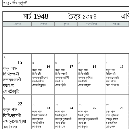
*২৫- শিব চর্তুদশী
মার্চ 1948 চৈত্র ১৩৫৪ এপ্র
সোমবার
মঙ্গলবার
বুধবার
বৃহস্পতিবার
শুক্রবার
২
15
৩
৪
৫
৬
16
17
18
19
শুক্ল পক্ষ
শুক্ল পক্ষ
শুক্ল পক্ষ
শুক্ল পক্ষ
শুক্ল পক্ষ
তিথি:পঞ্চমী
তিথি:ষষ্ঠী
তিথি:সপ্তমী
তিথি:অষ্টমী
তিথি:নবমী
নক্ষত্র:কৃত্তিকা
নক্ষত্র:রোহিণী
নক্ষত্র:মৃগশিরা
নক্ষত্র:আর্দ্রা
নক্ষত্র:ভরণী
করণ:কৌলব
করণ:গর
করণ:বিষ্টি
করণ:বালব
করণ:বব
যোগ:বিষ্কুম্ভ
যোগ:প্রীতি
যোগ:আয়ুষ্মান
যোগ:সৌভাগ্য
যোগ:বৈধৃতি
৯
22
১০
১১
১২
১৩
23
24
25
26
শুক্ল পক্ষ
শুক্ল পক্ষ
শুক্ল পক্ষ
শুক্ল পক্ষ
কৃষ্ণ পক্ষ
তিথি:দ্বাদশী
তিথি:ত্রয়োদশী
তিথি:চতুর্দশী
তিথি:পূর্ণিমা
তিথি:প্রতিপদ
নক্ষত্র:মঘা
নক্ষত্র:পূর্বফাল্গুনী
নক্ষত্র:উত্তরফাল্গুনী
নক্ষত্র:হস্তা
নক্ষত্র:অশ্লেষা
করণ:তৈতিল
করণ:বণিজ
করণ:বব
করণ:কৌলব
করণ:বালব
যোগ:শূল
যোগ:গণ্ড
যোগ:বৃদ্ধি
যোগ:ধ্রুব