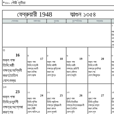
*৩০- গৌরী তৃতীয়া
ফেব্রুয়ারী 1948 ফাল্গুন ১৩৫৪ ম
সোমবার
মঙ্গলবার
বুধবার
বৃহস্পতিবার
শুক্রবার
১
শু
তিথ
নক
কর
যো
৩
16
৪
৫
৬
৭
৮
17
18
19
20
শুক্ল পক্ষ
শুক্ল পক্ষ
শুক্ল পক্ষ
শুক্ল পক্ষ
শুক্ল পক্ষ
শু
তিথি:ষষ্ঠী
তিথি:সপ্তমী
তিথি:অষ্টমী
তিথি:নবমী
তিথি:দশমী
তি
নক্ষত্র:ভরণী
নক্ষত্র:কৃত্তিকা
নক্ষত্র:রোহিণী
নক্ষত্র:মৃগশিরা
নক্
নক্ষত্র:অশ্বিনী
করণ:বণিজ
করণ:বব
করণ:কৌলব
করণ:গর
কর
করণ:তৈতিল
যোগ:ব্রহ্ম
যোগ:ইন্দ্র
যোগ:বৈধৃতি
যোগ:বিষ্কুম্ভ
যো
যোগ:শুক্র
১০
23
১১
১২
১৩
১৪
১
24
25
26
27
শুক্ল পক্ষ
শুক্ল পক্ষ
কৃষ্ণ পক্ষ
কৃষ্ণ পক্ষ
কৃষ্ণ পক্ষ
কৃ
তিথি:চতুর্দশী
তিথি:পূর্ণিমা
তিথি:প্রতিপদ
তিথি:দ্বিতীয়া
তিথি:তৃতীয়া
তিথ
নক্ষত্র:মঘা
নক্ষত্র:পূর্বফাল্গুনী
নক্ষত্র:উত্তরফাল্গুনী
নক্ষত্র:হস্তা
নক
নক্ষত্র:অশ্লেষা
করণ:বিষ্টি
করণ:বালব
করণ:তৈতিল
করণ:বণিজ
কর
করণ:গর
যোগ:অতিগণ্ড
যোগ:সুকর্মা
যোগ:ধৃতি
যোগ:শূল
যো