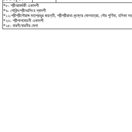
*৮- শ্রীআমর্দ্দকী একাদশী
*৯- গোবিন্দ/শ্রীনরসিংহ দ্বাদশী
*১২-শ্রীশ্রীগৌরাঙ্গ মহাপ্রভুর জয়ন্তী, শ্রীশ্রীরাধা-কৃষ্ণের দোলযাত্রা, গৌর পূর্ণিমা, হলিকা দ
*২৩- শ্রীপাপমোচনী একাদশী
*২৫- বারনী/বারনীর মেলা