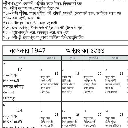
শ্রীপাশাঙ্কুশা একাদশী, শ্রীরাম-ভরত মিলন, নিয়মসেবা শুরু
*৯- শ্রীল রঘুনাথ ভট্ট গোস্বামির তিরোধান
*১২- লক্ষী পূর্ণিমা, শারদ পূর্ণিমা, শ্রী বাল্মিকী জয়ন্তী, কোজাগরী ব্রত, কার্ত্তিক স্নান শুরু
*১৬- কর্ক চতুর্থী, করবা চাদ
*২৫- শ্রীহনুমান জয়ন্তী, নরক চতুরদশী
*২৬- মেরা সমাপ্ত, দীপাবলি/দীপান্বিতা ও শ্রীশ্রীশ্যামা পূজা
*২৭- শ্রীগোবর্দ্ধন পূজা, অন্নকুট পূজা, বলি পূজা
*২৮- শ্রীশ্রী ভুবনেশ্বর সাধুবাবার আর্বিভাব তিথি/ভাতৃদ্বিতীয়া
নভেম্বর 1947 অগ্রহায়ন ১৩৫৪ ডিস
সোমবার
মঙ্গলবার
বুধবার
বৃহস্পতিবার
শুক্রবার
১
17
২
৩
৪
৫
18
19
20
21
শুক্ল পক্ষ
শুক্ল পক্ষ
শুক্ল পক্ষ
শুক্ল পক্ষ
শুক্ল পক্ষ
তিথি:পঞ্চমী
তিথি:পঞ্চমী
তিথি:ষষ্ঠী
তিথি:সপ্তমী
তিথি:অষ্টমী
নক্ষত্র:উত্তরাষাঢ়া
নক্ষত্র:শ্রবণা
নক্ষত্র:ধনিষ্ঠা
নক্ষত্র:শতভিষ‌া
নক্ষত্র:পূর্বাষাঢ়া
করণ:বালব
করণ:তৈতিল
করণ:বণিজ
করণ:বব
করণ:বব
যোগ:গণ্ড
যোগ:বৃদ্ধি
যোগ:ধ্রুব
যোগ:ব্যাঘাত
যোগ:শূল
৮
24
৯
১০
১১
১২
25
26
27
28
শুক্ল পক্ষ
শুক্ল পক্ষ
শুক্ল পক্ষ
শুক্ল পক্ষ
শুক্ল পক্ষ
তিথি:একাদশী
তিথি:দ্বাদশী
তিথি:ত্রয়োদশী
তিথি:চতুর্দশী
তিথি:পূর্ণিমা
নক্ষত্র:রেবতী
নক্ষত্র:অশ্বিনী
নক্ষত্র:ভরণী
নক্ষত্র:কৃত্তিকা
নক্ষত্র:উত্তরভাদ্রপদ