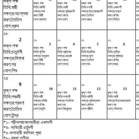
শুক্ল পক্ষ
শুক্ল পক্ষ
শুক্ল পক্ষ
শুক্ল পক্ষ
শুক্ল পক্ষ
শু
তিথি:ষষ্ঠী
তিথি:অষ্টমী
তিথি:নবমী
তিথি:দশমী
তিথি:একাদশী
তি
নক্ষত্র:মঘা
নক্ষত্র:পূর্বফাল্গুনী
নক্ষত্র:উত্তরফাল্গুনী
নক্ষত্র:হস্তা
নক
নক্ষত্র:অশ্লেষা
করণ:বিষ্টি
করণ:বালব
করণ:তৈতিল
করণ:বণিজ
কর
করণ:তৈতিল
যোগ:ব্যাঘাত
যোগ:হর্ষণ
যোগ:বজ্র
যোগ:সিদ্ধি
যো
যোগ:ধ্রুব
১৮
2
১৯
২০
২১
২২
২
3
4
5
6
শুক্ল পক্ষ
শুক্ল পক্ষ
কৃষ্ণ পক্ষ
কৃষ্ণ পক্ষ
কৃষ্ণ পক্ষ
কৃ
তিথি:চতুর্দশী
তিথি:পূর্ণিমা
তিথি:প্রতিপদ
তিথি:দ্বিতীয়া
তিথি:তৃতীয়া
তি
নক্ষত্র:অনুরাধা
নক্ষত্র:জ্যেষ্ঠা
নক্ষত্র:মূলা
নক্ষত্র:পূর্বাষাঢ়া
নক
নক্ষত্র:বিশাখা
করণ:বিষ্টি
করণ:বালব
করণ:তৈতিল
করণ:বণিজ
কর
করণ:গর
যোগ:সিদ্ধ
যোগ:সাধ্য
যোগ:শুভ
যোগ:শুক্র
যো
যোগ:শিব
২৫
9
২৬
২৭
২৮
২৯
৩
10
11
12
13
কৃষ্ণ পক্ষ
কৃষ্ণ পক্ষ
কৃষ্ণ পক্ষ
কৃষ্ণ পক্ষ
কৃষ্ণ পক্ষ
কৃ
তিথি:পঞ্চমী
তিথি:ষষ্ঠী
তিথি:সপ্তমী
তিথি:অষ্টমী
তিথি:নবমী
তি
নক্ষত্র:ধনিষ্ঠা
নক্ষত্র:শতভিষ‌া
নক্ষত্র:পূর্বভাদ্রপদ
নক্ষত্র:উত্তরভাদ্রপদ
নক
নক্ষত্র:শ্রবণা
করণ:বণিজ
করণ:বব
করণ:কৌলব
করণ:গর
কর
করণ:তৈতিল
যোগ:বৈধৃতি
যোগ:বিষ্কুম্ভ
যোগ:প্রীতি
যোগ:সৌভাগ্য
য
যোগ:ইন্দ্র
*১- শ্রীঅপরা/জলক্রীড়া একাদশী
*৪- সাবিত্রী চর্তুদশী
*৫-ফলাহারী কালিকা পূজা
*৮- রম্ভা তৃতীয়া