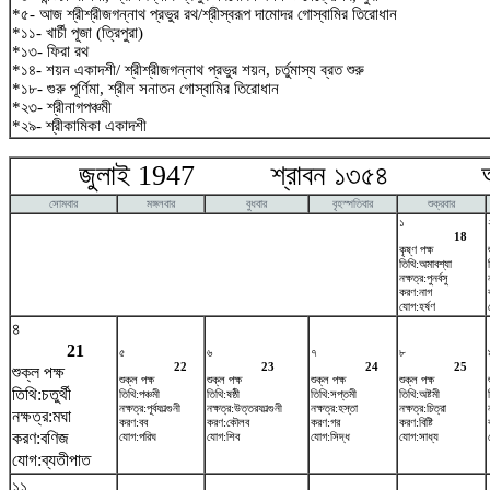
*৫- আজ শ্রীশ্রীজগন্নাথ প্রভুর রথ/শ্রীস্বরূপ দামোদর গোস্বামির তিরোধান
*১১- খার্চী পূজা (ত্রিপুরা)
*১৩- ফিরা রথ
*১৪- শয়ন একাদশী/ শ্রীশ্রীজগন্নাথ প্রভুর শয়ন, চর্তুমাস্য ব্রত শুরু
*১৮- গুরু পূর্ণিমা, শ্রীল সনাতন গোস্বামির তিরোধান
*২৩- শ্রীনাগপঞ্চমী
*২৯- শ্রীকামিকা একাদশী
জুলাই 1947 শ্রাবন ১৩৫৪ আগষ
সোমবার
মঙ্গলবার
বুধবার
বৃহস্পতিবার
শুক্রবার
১
18
কৃষ্ণ পক্ষ
তিথি:অমাবশ্যা
নক্ষত্র:পুনর্বসু
করণ:নাগ
যোগ:হর্ষণ
৪
21
৫
৬
৭
৮
22
23
24
25
শুক্ল পক্ষ
শুক্ল পক্ষ
শুক্ল পক্ষ
শুক্ল পক্ষ
শুক্ল পক্ষ
তিথি:চতুর্থী
তিথি:পঞ্চমী
তিথি:ষষ্ঠী
তিথি:সপ্তমী
তিথি:অষ্টমী
নক্ষত্র:পূর্বফাল্গুনী
নক্ষত্র:উত্তরফাল্গুনী
নক্ষত্র:হস্তা
নক্ষত্র:চিত্রা
নক্ষত্র:মঘা
করণ:বব
করণ:কৌলব
করণ:গর
করণ:বিষ্টি
করণ:বণিজ
যোগ:পরিঘ
যোগ:শিব
যোগ:সিদ্ধ
যোগ:সাধ্য
যোগ:ব্যতীপাত
১১