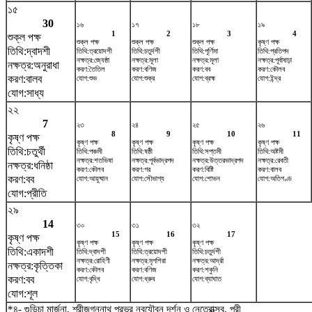
১৫
30
১৬
১৭
১৮
১৯
1
2
3
4
শুক্ল পক্ষ
শুক্ল পক্ষ
শুক্ল পক্ষ
শুক্ল পক্ষ
কৃষ্ণ পক্ষ
তিথি:দ্বাদশী
তিথি:ত্রয়োদশী
তিথি:চতুর্দশী
তিথি:পূর্ণিমা
তিথি:প্রতিপদ
নক্ষত্র:জ্যেষ্ঠা
নক্ষত্র:মূলা
নক্ষত্র:মূলা
নক্ষত্র:পূর্বাষাঢ়া
নক্ষত্র:অনুরাধা
করণ:তৈতিল
করণ:বণিজ
করণ:বব
করণ:কৌলব
করণ:বালব
যোগ:শুভ
যোগ:শুক্র
যোগ:ব্রহ্ম
যোগ:ইন্দ্র
যোগ:সাধ্য
২২
7
২৩
২৪
২৫
২৬
8
9
10
11
কৃষ্ণ পক্ষ
কৃষ্ণ পক্ষ
কৃষ্ণ পক্ষ
কৃষ্ণ পক্ষ
কৃষ্ণ পক্ষ
তিথি:চতুর্থী
তিথি:পঞ্চমী
তিথি:ষষ্ঠী
তিথি:সপ্তমী
তিথি:অষ্টমী
নক্ষত্র:শতভিষ‌া
নক্ষত্র:পূর্বভাদ্রপদ
নক্ষত্র:উত্তরভাদ্রপদ
নক্ষত্র:রেবতী
নক্ষত্র:ধনিষ্ঠা
করণ:কৌলব
করণ:গর
করণ:বিষ্টি
করণ:বালব
করণ:বব
যোগ:আয়ুষ্মান
যোগ:সৌভাগ্য
যোগ:শোভন
যোগ:অতিগণ্ড
যোগ:প্রীতি
২৯
14
৩০
৩১
৩২
15
16
17
কৃষ্ণ পক্ষ
কৃষ্ণ পক্ষ
কৃষ্ণ পক্ষ
কৃষ্ণ পক্ষ
তিথি:একাদশী
তিথি:দ্বাদশী
তিথি:ত্রয়োদশী
তিথি:চতুর্দশী
নক্ষত্র:রোহিণী
নক্ষত্র:মৃগশিরা
নক্ষত্র:আর্দ্রা
নক্ষত্র:কৃত্তিকা
করণ:কৌলব
করণ:বণিজ
করণ:শকুনি
করণ:বব
যোগ:বৃদ্ধি
যোগ:ধ্রুব
যোগ:ব্যাঘাত
যোগ:শূল
*৪- গুন্ডিচা মার্জনা, শ্রীজগন্নাথ প্রভুর নবযৌবন দর্শন ও নেত্রোত্সব, পুরী