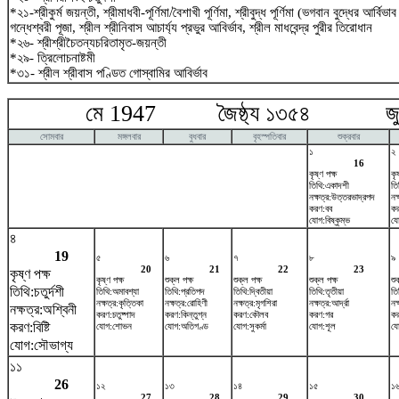
*২১-শ্রীকুর্ম জয়ন্তী, শ্রীমাধবী-পূর্ণিমা/বৈশাখী পূর্ণিমা, শ্রীবুদ্ধ পূর্ণিমা (ভগবান বুদ্ধের আর্বিভ
গন্ধেশ্বরী পূজা, শ্রীল শ্রীনিবাস আচার্য্য প্রভুর আবির্ভাব, শ্রীল মাধবেন্দ্র পুরীর তিরোধান
*২৬- শ্রীশ্রীচৈতন্যচরিতামৃত-জয়ন্তী
*২৯- ত্রিলোচনাষ্টমী
*৩১- শ্রীল শ্রীবাস পণ্ডিত গোস্বামির আবির্ভাব
মে 1947 জৈষ্ঠ্য ১৩৫৪ জুন
সোমবার
মঙ্গলবার
বুধবার
বৃহস্পতিবার
শুক্রবার
১
২
16
কৃষ্ণ পক্ষ
কৃ
তিথি:একাদশী
তি
নক্ষত্র:উত্তরভাদ্রপদ
নক
করণ:বব
ক
যোগ:বিষ্কুম্ভ
যো
৪
19
৫
৬
৭
৮
৯
20
21
22
23
কৃষ্ণ পক্ষ
কৃষ্ণ পক্ষ
শুক্ল পক্ষ
শুক্ল পক্ষ
শুক্ল পক্ষ
শু
তিথি:চতুর্দশী
তিথি:অমাবশ্যা
তিথি:প্রতিপদ
তিথি:দ্বিতীয়া
তিথি:তৃতীয়া
তিথ
নক্ষত্র:কৃত্তিকা
নক্ষত্র:রোহিণী
নক্ষত্র:মৃগশিরা
নক্ষত্র:আর্দ্রা
নক্
নক্ষত্র:অশ্বিনী
করণ:চতুষ্পাদ
করণ:কিন্তুগ্ন
করণ:কৌলব
করণ:গর
কর
করণ:বিষ্টি
যোগ:শোভন
যোগ:অতিগণ্ড
যোগ:সুকর্মা
যোগ:শূল
যো
যোগ:সৌভাগ্য
১১
26
১২
১৩
১৪
১৫
১
27
28
29
30