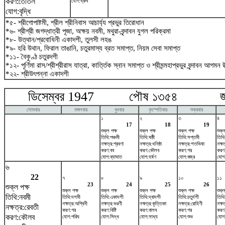
করণ:তৈতিল
যোগ:ধ্রুব
যোগ:বৃদ্ধি
*৫- শ্রীগোপাষ্টমী, শ্রীল শ্রীনিবাস আচার্য্য প্রভুর তিরোধান
*৬- শ্রীশ্রী জগদ্ধাত্রী পূজা, অক্ষয় নবমী, মথুরা-বৃন্দাবন যুগল পরিক্রমা
*৮- উত্থান/প্রবোধিনী একাদশী, তুলসী লহঙ
*৯- হরি উথান, ফিরাল তাঙানি, চতুরমাস্য ব্রত সমাপ্ত, নিয়ম সেবা সমাপ্ত
*১১- বৈকুণ্ঠ চতুরদশী
*১২- পূর্ণিমা রাস/শ্রীশ্রীরাস যাত্রা, কার্ত্তিক স্নান সমাপ্ত ও শ্রীমন্মহাপ্রভুর বৃন্দাবন আগমন উ
*২২- শ্রীউৎপন্না একাদশী
ডিসেম্বর 1947 পৌষ ১৩৫৪ জানু
সোমবার
মঙ্গলবার
বুধবার
বৃহস্পতিবার
শুক্রবার
১
২
৩
৪
17
18
19
শুক্ল পক্ষ
শুক্ল পক্ষ
শুক্ল পক্ষ
শুক্ল
তিথি:পঞ্চমী
তিথি:ষষ্ঠী
তিথি:সপ্তমী
তিথি
নক্ষত্র:শ্রবণা
নক্ষত্র:ধনিষ্ঠা
নক্ষত্র:শতভিষ‌া
নক্ষত
করণ:বব
করণ:কৌলব
করণ:গর
করণ:ব
যোগ:ব্যাঘাত
যোগ:হর্ষণ
যোগ:বজ্র
যোগ:
৬
22
৭
৮
৯
১০
১১
23
24
25
26
শুক্ল পক্ষ
শুক্ল পক্ষ
শুক্ল পক্ষ
শুক্ল পক্ষ
শুক্ল পক্ষ
শুক্ল
তিথি:নবমী
তিথি:দশমী
তিথি:একাদশী
তিথি:দ্বাদশী
তিথি:চতুর্দশী
তিথি:
নক্ষত্র:অশ্বিনী
নক্ষত্র:ভরণী
নক্ষত্র:কৃত্তিকা
নক্ষত্র:রোহিণী
নক্ষ
নক্ষত্র:রেবতী
করণ:গর
করণ:বিষ্টি
করণ:বালব
করণ:গর
করণ:ব
করণ:কৌলব
যোগ:পরিঘ
যোগ:সিদ্ধ
যোগ:সাধ্য
যোগ:শুভ
যোগ: