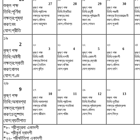
27
28
29
30
শুক্ল পক্ষ
কৃষ্ণ পক্ষ
কৃষ্ণ পক্ষ
কৃষ্ণ পক্ষ
কৃষ্ণ পক্ষ
কৃষ্ণ
তিথি:পূর্ণিমা
তিথি:প্রতিপদ
তিথি:দ্বিতীয়া
তিথি:চতুর্থী
তিথি:পঞ্চমী
তিথি:
নক্ষত্র:অশ্লেষা
নক্ষত্র:মঘা
নক্ষত্র:পূর্বফাল্গুনী
নক্ষত্র:উত্তরফাল্গুনী
নক্ষত
নক্ষত্র:পুষ্যা
করণ:কৌলব
করণ:গর
করণ:বব
করণ:কৌলব
করণ
করণ:বব
যোগ:আয়ুষ্মান
যোগ:সৌভাগ্য
যোগ:শোভন
যোগ:সুকর্মা
যোগ:
যোগ:প্রীতি
১৯
2
২০
২১
২২
২৩
২৪
3
4
5
6
কৃষ্ণ পক্ষ
কৃষ্ণ পক্ষ
কৃষ্ণ পক্ষ
কৃষ্ণ পক্ষ
কৃষ্ণ পক্ষ
কৃষ্ণ
তিথি:অষ্টমী
তিথি:নবমী
তিথি:দশমী
তিথি:একাদশী
তিথি:দ্বাদশী
তিথি
নক্ষত্র:বিশাখা
নক্ষত্র:অনুরাধা
নক্ষত্র:জ্যেষ্ঠা
নক্ষত্র:মূলা
নক্ষত্
নক্ষত্র:স্বাতী
করণ:তৈতিল
করণ:বণিজ
করণ:বব
করণ:কৌলব
করণ
করণ:বালব
যোগ:বৃদ্ধি
যোগ:ধ্রুব
যোগ:ব্যাঘাত
যোগ:হর্ষণ
যোগ:
যোগ:গণ্ড
২৬
9
২৭
২৮
২৯
৩০
10
11
12
13
কৃষ্ণ পক্ষ
কৃষ্ণ পক্ষ
শুক্ল পক্ষ
শুক্ল পক্ষ
শুক্ল পক্ষ
তিথি:অমাবশ্যা
তিথি:অমাবশ্যা
তিথি:প্রতিপদ
তিথি:দ্বিতীয়া
তিথি:তৃতীয়া
নক্ষত্র:ধনিষ্ঠা
নক্ষত্র:শতভিষ‌া
নক্ষত্র:পূর্বভাদ্রপদ
নক্ষত্র:পূর্বভাদ্রপদ
নক্ষত্র:শ্রবণা
করণ:নাগ
করণ:বব
করণ:কৌলব
করণ:গর
করণ:চতুষ্পাদ
যোগ:বরীয়ান
যোগ:পরিঘ
যোগ:শিব
যোগ:সিদ্ধ
যোগ:ব্যতীপাত
*৮- শ্রীপুত্রদা একাদশী
*৯- শ্রীকুর্ম দ্বাদশী
*২২- শ্রীষট্‌তিলা একাদশী