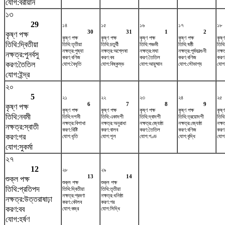
যোগ:বরীয়ান
১৩
29
১৪
১৫
১৬
১৭
১৮
30
31
1
2
কৃষ্ণ পক্ষ
কৃষ্ণ পক্ষ
কৃষ্ণ পক্ষ
কৃষ্ণ পক্ষ
কৃষ্ণ পক্ষ
কৃষ্ণ
তিথি:দ্বিতীয়া
তিথি:তৃতীয়া
তিথি:চতুর্থী
তিথি:পঞ্চমী
তিথি:ষষ্ঠী
তিথি
নক্ষত্র:পুষ্যা
নক্ষত্র:অশ্লেষা
নক্ষত্র:মঘা
নক্ষত্র:পূর্বফাল্গুনী
নক্ষ
নক্ষত্র:পুনর্বসু
করণ:বণিজ
করণ:বব
করণ:তৈতিল
করণ:বণিজ
করণ
করণ:তৈতিল
যোগ:বৈধৃতি
যোগ:বিষ্কুম্ভ
যোগ:আয়ুষ্মান
যোগ:সৌভাগ্য
যোগ
যোগ:ইন্দ্র
২০
5
২১
২২
২৩
২৪
২৫
6
7
8
9
কৃষ্ণ পক্ষ
কৃষ্ণ পক্ষ
কৃষ্ণ পক্ষ
কৃষ্ণ পক্ষ
কৃষ্ণ পক্ষ
কৃষ্ণ
তিথি:নবমী
তিথি:দশমী
তিথি:একাদশী
তিথি:দ্বাদশী
তিথি:ত্রয়োদশী
তিথি:
নক্ষত্র:বিশাখা
নক্ষত্র:অনুরাধা
নক্ষত্র:জ্যেষ্ঠা
নক্ষত্র:জ্যেষ্ঠা
নক্ষত
নক্ষত্র:স্বাতী
করণ:বিষ্টি
করণ:বালব
করণ:তৈতিল
করণ:বণিজ
করণ
করণ:গর
যোগ:ধৃতি
যোগ:শূল
যোগ:গণ্ড
যোগ:বৃদ্ধি
যোগ:
যোগ:সুকর্মা
২৭
12
২৮
২৯
13
14
শুক্ল পক্ষ
শুক্ল পক্ষ
শুক্ল পক্ষ
তিথি:প্রতিপদ
তিথি:দ্বিতীয়া
তিথি:তৃতীয়া
নক্ষত্র:শ্রবণা
নক্ষত্র:ধনিষ্ঠা
নক্ষত্র:উত্তরাষাঢ়া
করণ:কৌলব
করণ:গর
করণ:বব
যোগ:বজ্র
যোগ:সিদ্ধি
যোগ:হর্ষণ