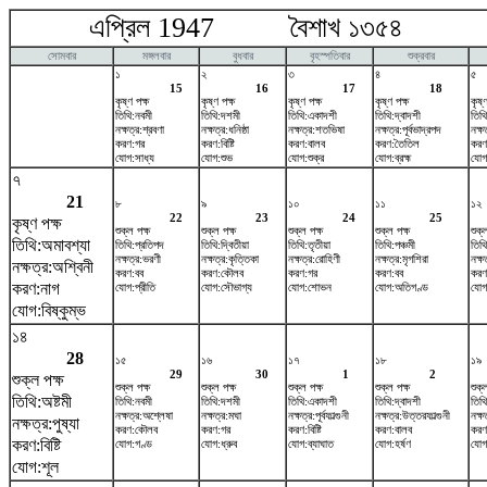
এপ্রিল 1947 বৈশাখ ১৩৫৪ ম
সোমবার
মঙ্গলবার
বুধবার
বৃহস্পতিবার
শুক্রবার
১
২
৩
৪
৫
15
16
17
18
কৃষ্ণ পক্ষ
কৃষ্ণ পক্ষ
কৃষ্ণ পক্ষ
কৃষ্ণ পক্ষ
কৃষ্
তিথি:নবমী
তিথি:দশমী
তিথি:একাদশী
তিথি:দ্বাদশী
তিথ
নক্ষত্র:শ্রবণা
নক্ষত্র:ধনিষ্ঠা
নক্ষত্র:শতভিষ‌া
নক্ষত্র:পূর্বভাদ্রপদ
নক্ষ
করণ:গর
করণ:বিষ্টি
করণ:বালব
করণ:তৈতিল
করণ
যোগ:সাধ্য
যোগ:শুভ
যোগ:শুক্র
যোগ:ব্রহ্ম
যোগ:
৭
21
৮
৯
১০
১১
১২
22
23
24
25
কৃষ্ণ পক্ষ
শুক্ল পক্ষ
শুক্ল পক্ষ
শুক্ল পক্ষ
শুক্ল পক্ষ
শুক্
তিথি:অমাবশ্যা
তিথি:প্রতিপদ
তিথি:দ্বিতীয়া
তিথি:তৃতীয়া
তিথি:পঞ্চমী
তিথি:
নক্ষত্র:ভরণী
নক্ষত্র:কৃত্তিকা
নক্ষত্র:রোহিণী
নক্ষত্র:মৃগশিরা
নক্ষত
নক্ষত্র:অশ্বিনী
করণ:বব
করণ:কৌলব
করণ:গর
করণ:বব
করণ
করণ:নাগ
যোগ:প্রীতি
যোগ:সৌভাগ্য
যোগ:শোভন
যোগ:অতিগণ্ড
যোগ:
যোগ:বিষ্কুম্ভ
১৪
28
১৫
১৬
১৭
১৮
১৯
29
30
1
2
শুক্ল পক্ষ
শুক্ল পক্ষ
শুক্ল পক্ষ
শুক্ল পক্ষ
শুক্ল পক্ষ
শুক্
তিথি:অষ্টমী
তিথি:নবমী
তিথি:দশমী
তিথি:একাদশী
তিথি:দ্বাদশী
তিথ
নক্ষত্র:অশ্লেষা
নক্ষত্র:মঘা
নক্ষত্র:পূর্বফাল্গুনী
নক্ষত্র:উত্তরফাল্গুনী
নক্ষ
নক্ষত্র:পুষ্যা
করণ:কৌলব
করণ:গর
করণ:বিষ্টি
করণ:বালব
করণ
করণ:বিষ্টি
যোগ:গণ্ড
যোগ:ধ্রুব
যোগ:ব্যাঘাত
যোগ:হর্ষণ
যোগ
যোগ:শূল