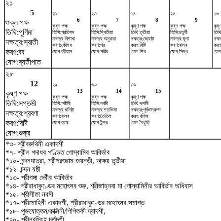
২১
5
২২
২৩
২৪
২৫
২৬
6
7
8
9
শুক্ল পক্ষ
কৃষ্ণ পক্ষ
কৃষ্ণ পক্ষ
কৃষ্ণ পক্ষ
কৃষ্ণ পক্ষ
কৃষ্
তিথি:পূর্ণিমা
তিথি:প্রতিপদ
তিথি:দ্বিতীয়া
তিথি:তৃতীয়া
তিথি:চতুর্থী
তিথি
নক্ষত্র:বিশাখা
নক্ষত্র:অনুরাধা
নক্ষত্র:জ্যেষ্ঠা
নক্ষত্র:মূলা
নক্ষত
নক্ষত্র:স্বাতী
করণ:কৌলব
করণ:গর
করণ:বিষ্টি
করণ:বালব
করণ
করণ:বব
যোগ:বরীয়ান
যোগ:পরিঘ
যোগ:শিব
যোগ:সিদ্ধ
যোগ
যোগ:ব্যতীপাত
২৮
12
২৯
৩০
৩১
13
14
15
কৃষ্ণ পক্ষ
কৃষ্ণ পক্ষ
কৃষ্ণ পক্ষ
কৃষ্ণ পক্ষ
তিথি:সপ্তমী
তিথি:অষ্টমী
তিথি:নবমী
তিথি:দশমী
নক্ষত্র:ধনিষ্ঠা
নক্ষত্র:শতভিষ‌া
নক্ষত্র:পূর্বভাদ্রপদ
নক্ষত্র:শ্রবণা
করণ:বালব
করণ:তৈতিল
করণ:বণিজ
করণ:বিষ্টি
যোগ:ব্রহ্ম
যোগ:ইন্দ্র
যোগ:বৈধৃতি
যোগ:শুক্র
*৩- শ্রীবরুথিনী একাদশী
*৭- শ্রীল গদাধর পণ্ডিত গোস্বামির আবির্ভাব
*১০- চন্দনযাত্রা, শ্রীপরশুরাম জয়ন্তী, অক্ষয় তৃতীয়া
*১২- চন্দন ষষ্ঠী
*১৩- শ্রীগঙ্গা দেবীর আবির্ভাব
*১৪- শ্রীরাধাকুণ্ডের মহোৎসব শুরু, শ্রীজাহ্নবা মা গোস্বামিনীর আবির্ভাব অধিবাস
*১৫- শ্রীসীতা নবমী
*১৭- শ্রীমোহিনী একাদশী, শ্রীরাধাকুণ্ডের মহোৎসব সমাপ্ত
*১৮- পুরুষোত্তম/রুক্মিনী/পিপিতকী দ্বাদশী,
*২০- শ্রীনরসিংহ চর্তুদশী