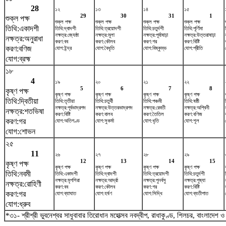
28
১২
১৩
১৪
১৫
29
30
31
1
শুক্ল পক্ষ
শুক্ল পক্ষ
শুক্ল পক্ষ
শুক্ল পক্ষ
শুক্ল পক্ষ
তিথি:একাদশী
তিথি:দ্বাদশী
তিথি:ত্রয়োদশী
তিথি:চতুর্দশী
তিথি:পূর্ণিমা
নক্ষত্র:জ্যেষ্ঠা
নক্ষত্র:মূলা
নক্ষত্র:পূর্বাষাঢ়া
নক্ষত্র:উত্তরাষাঢ়া
নক্ষত্র:অনুরাধা
করণ:বব
করণ:কৌলব
করণ:গর
করণ:বিষ্টি
করণ:বণিজ
যোগ:ইন্দ্র
যোগ:বৈধৃতি
যোগ:বিষ্কুম্ভ
যোগ:প্রীতি
যোগ:ব্রহ্ম
১৮
4
১৯
২০
২১
২২
5
6
7
8
কৃষ্ণ পক্ষ
কৃষ্ণ পক্ষ
কৃষ্ণ পক্ষ
কৃষ্ণ পক্ষ
কৃষ্ণ পক্ষ
তিথি:দ্বিতীয়া
তিথি:তৃতীয়া
তিথি:চতুর্থী
তিথি:পঞ্চমী
তিথি:ষষ্ঠী
নক্ষত্র:পূর্বভাদ্রপদ
নক্ষত্র:উত্তরভাদ্রপদ
নক্ষত্র:রেবতী
নক্ষত্র:অশ্বিনী
নক্ষত্র:শতভিষ‌া
করণ:বিষ্টি
করণ:বালব
করণ:তৈতিল
করণ:বণিজ
করণ:গর
যোগ:অতিগণ্ড
যোগ:সুকর্মা
যোগ:ধৃতি
যোগ:শূল
যোগ:শোভন
২৫
11
২৬
২৭
২৮
২৯
12
13
14
15
কৃষ্ণ পক্ষ
কৃষ্ণ পক্ষ
কৃষ্ণ পক্ষ
কৃষ্ণ পক্ষ
কৃষ্ণ পক্ষ
তিথি:নবমী
তিথি:একাদশী
তিথি:দ্বাদশী
তিথি:ত্রয়োদশী
তিথি:চতুর্দশী
নক্ষত্র:মৃগশিরা
নক্ষত্র:আর্দ্রা
নক্ষত্র:পুনর্বসু
নক্ষত্র:পুষ্যা
নক্ষত্র:রোহিণী
করণ:বব
করণ:কৌলব
করণ:গর
করণ:বিষ্টি
করণ:গর
যোগ:ব্যাঘাত
যোগ:হর্ষণ
যোগ:সিদ্ধি
যোগ:ব্যতীপাত
যোগ:ধ্রুব
*৩১- শ্রীশ্রী ভুবনেশ্বর সাধুবাবার তিরোধান মহোত্সব নবদ্বীপ, রাধাকুণ্ড, শিলচর, বাংলাদেশ 