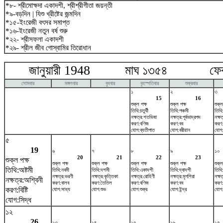
*৮- শ্রীমোক্ষদা একাদশী, শ্রীশ্রীগীতা জয়ন্তী
*৯-বড়দিন | যিশু খ্রীষ্টের জন্মদিন
*১৫-ইংরেজী বৎসর সমাপ্ত
*১৬-ইংরেজী নতুন বর্ষ শুরু
*২২- শ্রীসফলা একাদশী
*২৯- শ্রীল জীব গোস্বামির তিরোধান
জানুয়ারী 1948 মাঘ ১৩৫৪ ফেব্রু
সোমবার
মঙ্গলবার
বুধবার
বৃহস্পতিবার
শুক্রবার
১
২
৩
15
16
শুক্ল পক্ষ
শুক্ল পক্ষ
শুক্ল
তিথি:চতুর্থী
তিথি:পঞ্চমী
তিথি:
নক্ষত্র:শতভিষ‌া
নক্ষত্র:পূর্বভাদ্রপদ
নক্ষ
করণ:বণিজ
করণ:বব
করণ
যোগ:ব্যতীপাত
যোগ:বরীয়ান
যোগ:
৫
19
৬
৭
৮
৯
১০
20
21
22
23
শুক্ল পক্ষ
শুক্ল পক্ষ
শুক্ল পক্ষ
শুক্ল পক্ষ
শুক্ল পক্ষ
শুক্ল
তিথি:অষ্টমী
তিথি:নবমী
তিথি:দশমী
তিথি:একাদশী
তিথি:দ্বাদশী
তিথি
নক্ষত্র:ভরণী
নক্ষত্র:কৃত্তিকা
নক্ষত্র:রোহিণী
নক্ষত্র:মৃগশিরা
নক্ষত
নক্ষত্র:অশ্বিনী
করণ:বালব
করণ:তৈতিল
করণ:বণিজ
করণ:বব
করণ
করণ:বিষ্টি
যোগ:সাধ্য
যোগ:শুভ
যোগ:শুক্র
যোগ:ইন্দ্র
যোগ:
যোগ:সিদ্ধ
১২
26
১৩
১৪
১৫
১৬
১৭