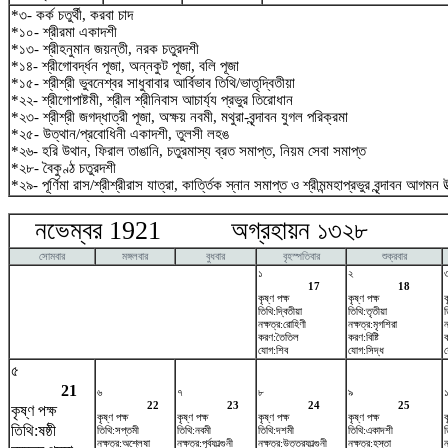
*৩- কর্ক চতুর্থী, করবা চাদ
*১০- শ্রীরমা একাদশী
*১৩- শ্রীহনুমান জয়ন্তী, নরক চতুরদশী
*১৪- শ্রীগোবর্দ্ধন পূজা, অন্নকুট পূজা, বলি পূজা
*১৫- শ্রীশ্রী ভুবনেশ্বর সাধুবাবার আর্বিভাব তিথি/ভাতৃদ্বিতীয়া
*২২- শ্রীগোপাষ্টমী, শ্রীল শ্রীনিবাস আচার্য্য প্রভুর তিরোধান
*২৩- শ্রীশ্রী জগদ্ধাত্রী পূজা, অক্ষয় নবমী, মথুরা-বৃন্দাবন যুগল পরিক্রমা
*২৫- উত্থান/প্রবোধিনী একাদশী, তুলসী লহঙ
*২৬- হরি উথান, ফিরাল তাঙানি, চতুরমাস্য ব্রত সমাপ্ত, নিয়ম সেবা সমাপ্ত
*২৮- বৈকুণ্ঠ চতুরদশী
*২৯- পূর্ণিমা রাস/শ্রীশ্রীরাস যাত্রা, কার্ত্তিক স্নান সমাপ্ত ও শ্রীমন্মহাপ্রভুর বৃন্দাবন আগমন উ
নভেম্বর 1921 অগ্রহায়ন ১৩২৮ ডিস
সোমবার
মঙ্গলবার
বুধবার
বৃহস্পতিবার
শুক্রবার
১
২
17
18
কৃষ্ণ পক্ষ
কৃষ্ণ পক্ষ
ক
তিথি:দ্বিতীয়া
তিথি:তৃতীয়া
ত
নক্ষত্র:রোহিণী
নক্ষত্র:মৃগশিরা
ন
করণ:তৈতিল
করণ:বিষ্টি
যোগ:শিব
যোগ:সিদ্ধ
য
৫
21
৬
৭
৮
৯
22
23
24
25
কৃষ্ণ পক্ষ
কৃষ্ণ পক্ষ
কৃষ্ণ পক্ষ
কৃষ্ণ পক্ষ
কৃষ্ণ পক্ষ
ক
তিথি:ষষ্ঠী
তিথি:সপ্তমী
তিথি:নবমী
তিথি:দশমী
তিথি:একাদশী
ত
নক্ষত্র:অশ্লেষা
নক্ষত্র:পূর্বফাল্গুনী
নক্ষত্র:উত্তরফাল্গুনী
নক্ষত্র:হস্তা
ন