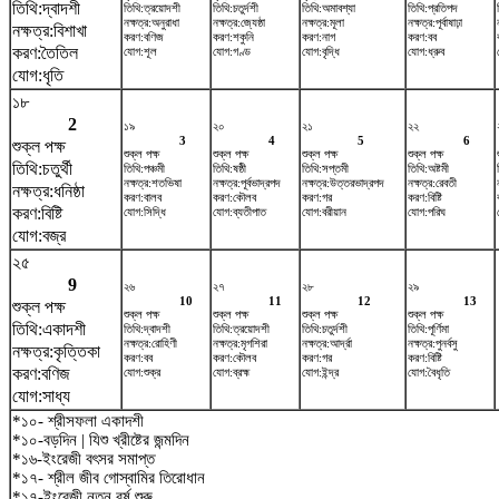
তিথি:দ্বাদশী
তিথি:ত্রয়োদশী
তিথি:চতুর্দশী
তিথি:অমাবশ্যা
তিথি:প্রতিপদ
নক্ষত্র:অনুরাধা
নক্ষত্র:জ্যেষ্ঠা
নক্ষত্র:মূলা
নক্ষত্র:পূর্বাষাঢ়া
নক্ষত্র:বিশাখা
করণ:বণিজ
করণ:শকুনি
করণ:নাগ
করণ:বব
করণ:তৈতিল
যোগ:শূল
যোগ:গণ্ড
যোগ:বৃদ্ধি
যোগ:ধ্রুব
যোগ:ধৃতি
১৮
2
১৯
২০
২১
২২
3
4
5
6
শুক্ল পক্ষ
শুক্ল পক্ষ
শুক্ল পক্ষ
শুক্ল পক্ষ
শুক্ল পক্ষ
তিথি:চতুর্থী
তিথি:পঞ্চমী
তিথি:ষষ্ঠী
তিথি:সপ্তমী
তিথি:অষ্টমী
নক্ষত্র:শতভিষ‌া
নক্ষত্র:পূর্বভাদ্রপদ
নক্ষত্র:উত্তরভাদ্রপদ
নক্ষত্র:রেবতী
নক্ষত্র:ধনিষ্ঠা
করণ:বালব
করণ:কৌলব
করণ:গর
করণ:বিষ্টি
করণ:বিষ্টি
যোগ:সিদ্ধি
যোগ:ব্যতীপাত
যোগ:বরীয়ান
যোগ:পরিঘ
যোগ:বজ্র
২৫
9
২৬
২৭
২৮
২৯
10
11
12
13
শুক্ল পক্ষ
শুক্ল পক্ষ
শুক্ল পক্ষ
শুক্ল পক্ষ
শুক্ল পক্ষ
তিথি:একাদশী
তিথি:দ্বাদশী
তিথি:ত্রয়োদশী
তিথি:চতুর্দশী
তিথি:পূর্ণিমা
নক্ষত্র:রোহিণী
নক্ষত্র:মৃগশিরা
নক্ষত্র:আর্দ্রা
নক্ষত্র:পুনর্বসু
নক্ষত্র:কৃত্তিকা
করণ:বব
করণ:কৌলব
করণ:গর
করণ:বিষ্টি
করণ:বণিজ
যোগ:শুক্র
যোগ:ব্রহ্ম
যোগ:ইন্দ্র
যোগ:বৈধৃতি
যোগ:সাধ্য
*১০- শ্রীসফলা একাদশী
*১০-বড়দিন | যিশু খ্রীষ্টের জন্মদিন
*১৬-ইংরেজী বৎসর সমাপ্ত
*১৭- শ্রীল জীব গোস্বামির তিরোধান
*১৭-ইংরেজী নতুন বর্ষ শুরু