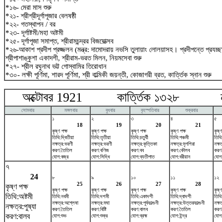
*১৬- মেরা মাস শুরু
*২১- শ্রীশ্রীদূর্গাপূজার বেলষষ্ঠী
*২২- গতস্থাপন / বর
*২৩- দূর্গাষ্টমী/মহা অষ্টমী
*২৫- দূর্গাপূজা সমাপ্ত, শ্রীরামচন্দ্রর বিজয়োত্সব
*২৬-আকাশ প্রদীপ প্রজ্জলন (মন্ত্র: দামোদরায় নভসি তুলায়াং লোলয়াসহ। প্রদীপন্তে প্রযচ
শ্রীপাশাঙ্কুশা একাদশী, শ্রীরাম-ভরত মিলন, নিয়মসেবা শুরু
*২৭- শ্রীল রঘুনাথ ভট্ট গোস্বামির তিরোধান
*৩০- লক্ষী পূর্ণিমা, শারদ পূর্ণিমা, শ্রী বাল্মিকী জয়ন্তী, কোজাগরী ব্রত, কার্ত্তিক স্নান শুরু
অক্টোবর 1921 কার্ত্তিক ১৩২৮ নভ
সোমবার
মঙ্গলবার
বুধবার
বৃহস্পতিবার
শুক্রবার
১
২
৩
৪
৫
18
19
20
21
কৃষ্ণ পক্ষ
কৃষ্ণ পক্ষ
কৃষ্ণ পক্ষ
কৃষ্ণ পক্ষ
কৃষ্ণ
তিথি:দ্বিতীয়া
তিথি:তৃতীয়া
তিথি:চতুর্থী
তিথি:পঞ্চমী
তিথি:
নক্ষত্র:ভরণী
নক্ষত্র:ভরণী
নক্ষত্র:কৃত্তিকা
নক্ষত্র:মৃগশিরা
নক্ষত
করণ:তৈতিল
করণ:বণিজ
করণ:বব
করণ:কৌলব
করণ
যোগ:বজ্র
যোগ:সিদ্ধি
যোগ:ব্যতীপাত
যোগ:বরীয়ান
যোগ
৭
24
৮
৯
১০
১১
১২
25
26
27
28
কৃষ্ণ পক্ষ
কৃষ্ণ পক্ষ
কৃষ্ণ পক্ষ
কৃষ্ণ পক্ষ
কৃষ্ণ পক্ষ
কৃষ্ণ
তিথি:অষ্টমী
তিথি:নবমী
তিথি:দশমী
তিথি:একাদশী
তিথি:দ্বাদশী
তিথি
নক্ষত্র:অশ্লেষা
নক্ষত্র:মঘা
নক্ষত্র:পূর্বফাল্গুনী
নক্ষত্র:উত্তরফাল্গুনী
নক্ষ
নক্ষত্র:পুষ্যা
করণ:তৈতিল
করণ:বিষ্টি
করণ:বালব
করণ:তৈতিল
করণ
করণ:বালব
যোগ:শুভ
যোগ:শুক্র
যোগ:ব্রহ্ম
যোগ:ইন্দ্র
যোগ: