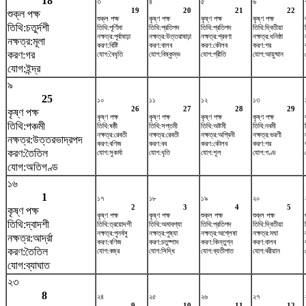
18
৩
৪
৫
৬
19
20
21
22
শুক্ল পক্ষ
শুক্ল পক্ষ
কৃষ্ণ পক্ষ
কৃষ্ণ পক্ষ
কৃষ্ণ পক্ষ
তিথি:চতুর্দশী
তিথি:পূর্ণিমা
তিথি:প্রতিপদ
তিথি:প্রতিপদ
তিথি:দ্বিতীয়া
নক্ষত্র:পূর্বাষাঢ়া
নক্ষত্র:উত্তরাষাঢ়া
নক্ষত্র:শ্রবণা
নক্ষত্র:ধনিষ্ঠা
নক্ষত্র:মূলা
করণ:বিষ্টি
করণ:বালব
করণ:কৌলব
করণ:গর
করণ:গর
যোগ:বৈধৃতি
যোগ:বিষ্কুম্ভ
যোগ:প্রীতি
যোগ:আয়ুষ্মান
যোগ:ইন্দ্র
৯
25
১০
১১
১২
১৩
26
27
28
29
কৃষ্ণ পক্ষ
কৃষ্ণ পক্ষ
কৃষ্ণ পক্ষ
কৃষ্ণ পক্ষ
কৃষ্ণ পক্ষ
তিথি:পঞ্চমী
তিথি:ষষ্ঠী
তিথি:সপ্তমী
তিথি:অষ্টমী
তিথি:নবমী
নক্ষত্র:রেবতী
নক্ষত্র:রেবতী
নক্ষত্র:অশ্বিনী
নক্ষত্র:ভরণী
নক্ষত্র:উত্তরভাদ্রপদ
করণ:বণিজ
করণ:বব
করণ:কৌলব
করণ:গর
করণ:তৈতিল
যোগ:সুকর্মা
যোগ:ধৃতি
যোগ:শূল
যোগ:গণ্ড
যোগ:অতিগণ্ড
১৬
1
১৭
১৮
১৯
২০
2
3
4
5
কৃষ্ণ পক্ষ
কৃষ্ণ পক্ষ
কৃষ্ণ পক্ষ
শুক্ল পক্ষ
শুক্ল পক্ষ
তিথি:দ্বাদশী
তিথি:ত্রয়োদশী
তিথি:অমাবশ্যা
তিথি:প্রতিপদ
তিথি:দ্বিতীয়া
নক্ষত্র:পুনর্বসু
নক্ষত্র:পুষ্যা
নক্ষত্র:অশ্লেষা
নক্ষত্র:মঘা
নক্ষত্র:আর্দ্রা
করণ:বণিজ
করণ:চতুষ্পাদ
করণ:কিন্তুগ্ন
করণ:বালব
করণ:তৈতিল
যোগ:বজ্র
যোগ:সিদ্ধি
যোগ:ব্যতীপাত
যোগ:বরীয়ান
যোগ:ব্যাঘাত
২৩
8
২৪
২৫
২৬
২৭
9
10
11
12