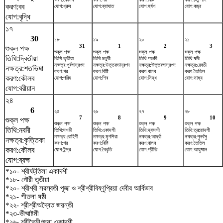
করণ:বব
যোগ:ধ্রুব
যোগ:ব্যাঘাত
যোগ:হর্ষণ
যোগ:বজ্র
যোগ:বৃদ্ধি
১৭
30
১৮
১৯
২০
২১
31
1
2
3
শুক্ল পক্ষ
শুক্ল পক্ষ
শুক্ল পক্ষ
শুক্ল পক্ষ
শুক্ল পক্ষ
তিথি:দ্বিতীয়া
তিথি:তৃতীয়া
তিথি:চতুর্থী
তিথি:পঞ্চমী
তিথি:ষষ্ঠী
নক্ষত্র:পূর্বভাদ্রপদ
নক্ষত্র:উত্তরভাদ্রপদ
নক্ষত্র:উত্তরভাদ্রপদ
নক্ষত্র:রেবতী
নক্ষত্র:শতভিষ‌া
করণ:গর
করণ:বিষ্টি
করণ:বালব
করণ:তৈতিল
করণ:কৌলব
যোগ:পরিঘ
যোগ:শিব
যোগ:সিদ্ধ
যোগ:সাধ্য
যোগ:বরীয়ান
২৪
6
২৫
২৬
২৭
২৮
7
8
9
10
শুক্ল পক্ষ
শুক্ল পক্ষ
শুক্ল পক্ষ
শুক্ল পক্ষ
শুক্ল পক্ষ
তিথি:নবমী
তিথি:দশমী
তিথি:একাদশী
তিথি:দ্বাদশী
তিথি:ত্রয়োদশী
নক্ষত্র:রোহিণী
নক্ষত্র:মৃগশিরা
নক্ষত্র:আর্দ্রা
নক্ষত্র:পুনর্বসু
নক্ষত্র:কৃত্তিকা
করণ:গর
করণ:বিষ্টি
করণ:বালব
করণ:তৈতিল
করণ:কৌলব
যোগ:ইন্দ্র
যোগ:বৈধৃতি
যোগ:প্রীতি
যোগ:আয়ুষ্মান
যোগ:ব্রহ্ম
*১০- শ্রীষট্‌তিলা একাদশী
*১৮- গৌরী তৃতীয়া
*২০- শ্রীশ্রী সরস্বতী পূজা ও শ্রীশ্রীবিষ্ণুপ্রিয়া দেবীর আর্বিভাব
*২১- শীতলা ষষ্ঠী
*২২- শ্রীশ্রীঅদ্বৈত জয়ন্তী
*২৩-ভীষ্মাষ্টমী
*২৬- শ্রীভৈমী/জয়া একাদশী