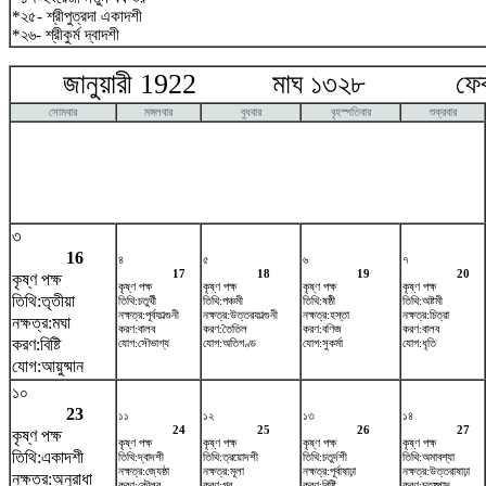
*২৫- শ্রীপুত্রদা একাদশী
*২৬- শ্রীকুর্ম দ্বাদশী
জানুয়ারী 1922 মাঘ ১৩২৮ ফেব্রু
সোমবার
মঙ্গলবার
বুধবার
বৃহস্পতিবার
শুক্রবার
৩
16
৪
৫
৬
৭
17
18
19
20
কৃষ্ণ পক্ষ
কৃষ্ণ পক্ষ
কৃষ্ণ পক্ষ
কৃষ্ণ পক্ষ
কৃষ্ণ পক্ষ
তিথি:তৃতীয়া
তিথি:চতুর্থী
তিথি:পঞ্চমী
তিথি:ষষ্ঠী
তিথি:অষ্টমী
নক্ষত্র:পূর্বফাল্গুনী
নক্ষত্র:উত্তরফাল্গুনী
নক্ষত্র:হস্তা
নক্ষত্র:চিত্রা
নক্ষত্র:মঘা
করণ:বালব
করণ:তৈতিল
করণ:বণিজ
করণ:বালব
করণ:বিষ্টি
যোগ:সৌভাগ্য
যোগ:অতিগণ্ড
যোগ:সুকর্মা
যোগ:ধৃতি
যোগ:আয়ুষ্মান
১০
23
১১
১২
১৩
১৪
24
25
26
27
কৃষ্ণ পক্ষ
কৃষ্ণ পক্ষ
কৃষ্ণ পক্ষ
কৃষ্ণ পক্ষ
কৃষ্ণ পক্ষ
তিথি:একাদশী
তিথি:দ্বাদশী
তিথি:ত্রয়োদশী
তিথি:চতুর্দশী
তিথি:অমাবশ্যা
নক্ষত্র:জ্যেষ্ঠা
নক্ষত্র:মূলা
নক্ষত্র:পূর্বাষাঢ়া
নক্ষত্র:উত্তরাষাঢ়া
নক্ষত্র:অনুরাধা
করণ:কৌলব
করণ:গর
করণ:বিষ্টি
করণ:চতুষ্পাদ