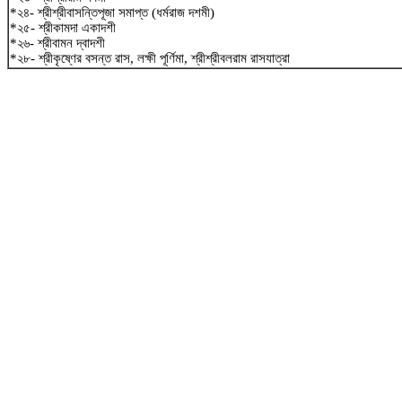
*২৪- শ্রীশ্রীবাসন্তিপূজা সমাপ্ত (ধর্মরাজ দশমী)
*২৫- শ্রীকামদা একাদশী
*২৬- শ্রীবামন দ্বাদশী
*২৮- শ্রীকৃষ্ণের বসন্ত রাস, লক্ষী পূর্ণিমা, শ্রীশ্রীবলরাম রাসযাত্রা