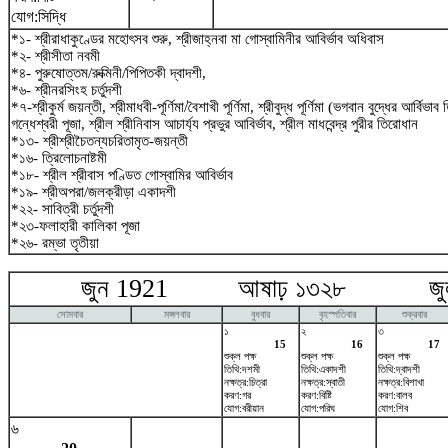
যোগ:সিদ্ধি
*১- শ্রীরাধাকুণ্ডের মহোৎসব শুরু, শ্রীজাহ্নবা মা গোস্বামিনীর আবির্ভাব অধিবাস
*২- শ্রীসীতা নবমী
*৪- পুরুষোত্তম/রুক্মিনী/পিপিতকী দ্বাদশী,
*৬- শ্রীনরসিংহ চর্তুদশী
*৭-শ্রীকুর্ম জয়ন্তী, শ্রীমাধবী-পূর্ণিমা/বৈশাখী পূর্ণিমা, শ্রীবুদ্ধ পূর্ণিমা (ভগবান বুদ্ধের আর্বিভা
গন্ধেশ্বরী পূজা, শ্রীল শ্রীনিবাস আচার্য্য প্রভুর আবির্ভাব, শ্রীল মাধবেন্দ্র পুরীর তিরোধান
*১৩- শ্রীশ্রীচৈতন্যচরিতামৃত-জয়ন্তী
*১৬- ত্রিলোচনাষ্টমী
*১৮- শ্রীল শ্রীবাস পণ্ডিত গোস্বামির আবির্ভাব
*১৯- শ্রীঅপরা/জলক্রীড়া একাদশী
*২২- সাবিত্রী চর্তুদশী
*২৩-ফলাহারী কালিকা পূজা
*২৬- রম্ভা তৃতীয়া
জুন 1921 আষাঢ় ১৩২৮ জুলা
সোমবার
মঙ্গলবার
বুধবার
বৃহস্পতিবার
শুক্রবার
১
২
৩
15
16
17
শুক্ল পক্ষ
শুক্ল পক্ষ
শুক্ল পক্ষ
তিথি:দশমী
তিথি:একাদশী
তিথি:দ্বাদশী
নক্ষত্র:চিত্রা
নক্ষত্র:স্বাতী
নক্ষত্র:বিশাখা
করণ:গর
করণ:বিষ্টি
করণ:বালব
যোগ:বরীয়ান
যোগ:পরিঘ
যোগ:শিব
৬