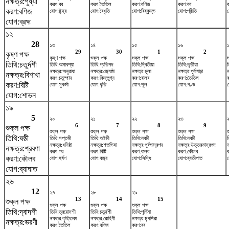
নক্ষত্র:পুষ্যা
করণ:বব
করণ:তৈতিল
করণ:বণিজ
করণ:বব
করণ:বণিজ
যোগ:ইন্দ্র
যোগ:বৈধৃতি
যোগ:বিষ্কুম্ভ
যোগ:প্রীতি
য
যোগ:ব্রহ্ম
১২
28
১৩
১৪
১৫
১৬
29
30
1
2
কৃষ্ণ পক্ষ
কৃষ্ণ পক্ষ
শুক্ল পক্ষ
শুক্ল পক্ষ
শুক্ল পক্ষ
শ
তিথি:চতুর্দশী
তিথি:অমাবশ্যা
তিথি:প্রতিপদ
তিথি:দ্বিতীয়া
তিথি:তৃতীয়া
ত
নক্ষত্র:অনুরাধা
নক্ষত্র:জ্যেষ্ঠা
নক্ষত্র:মূলা
নক্ষত্র:পূর্বাষাঢ়া
ন
নক্ষত্র:বিশাখা
করণ:চতুষ্পাদ
করণ:কিন্তুগ্ন
করণ:বালব
করণ:তৈতিল
করণ:বিষ্টি
যোগ:সুকর্মা
যোগ:ধৃতি
যোগ:শূল
যোগ:গণ্ড
য
যোগ:শোভন
১৯
5
২০
২১
২২
২৩
6
7
8
9
শুক্ল পক্ষ
শুক্ল পক্ষ
শুক্ল পক্ষ
শুক্ল পক্ষ
শুক্ল পক্ষ
শ
তিথি:ষষ্ঠী
তিথি:সপ্তমী
তিথি:অষ্টমী
তিথি:নবমী
তিথি:নবমী
ত
নক্ষত্র:ধনিষ্ঠা
নক্ষত্র:শতভিষ‌া
নক্ষত্র:পূর্বভাদ্রপদ
নক্ষত্র:উত্তরভাদ্রপদ
ন
নক্ষত্র:শ্রবণা
করণ:গর
করণ:বিষ্টি
করণ:বালব
করণ:কৌলব
করণ:কৌলব
যোগ:হর্ষণ
যোগ:বজ্র
যোগ:সিদ্ধি
যোগ:ব্যতীপাত
য
যোগ:ব্যাঘাত
২৬
12
২৭
২৮
২৯
13
14
15
শুক্ল পক্ষ
শুক্ল পক্ষ
শুক্ল পক্ষ
শুক্ল পক্ষ
তিথি:দ্বাদশী
তিথি:ত্রয়োদশী
তিথি:চতুর্দশী
তিথি:পূর্ণিমা
নক্ষত্র:কৃত্তিকা
নক্ষত্র:রোহিণী
নক্ষত্র:মৃগশিরা
নক্ষত্র:ভরণী
করণ:তৈতিল
করণ:বণিজ
করণ:বব