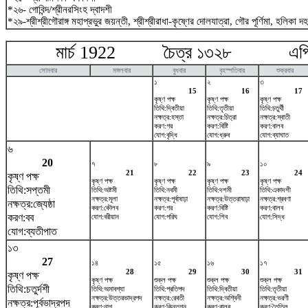
*২৬- গোবিন্দ/শ্রীনরসিংহ দ্বাদশী
*২৯-শ্রীশ্রীগৌরাঙ্গ মহাপ্রভুর জয়ন্তী, শ্রীশ্রীরাধা-কৃষ্ণের দোলযাত্রা, গৌর পূর্ণিমা, হলিকা দ
মার্চ 1922 চৈত্র ১৩২৮ এপ্র
সোমবার
মঙ্গলবার
বুধবার
বৃহস্পতিবার
শুক্রবার
১
২
৩
15
16
17
কৃষ্ণ পক্ষ
কৃষ্ণ পক্ষ
কৃষ্ণ পক্ষ
তিথি:দ্বিতীয়া
তিথি:তৃতীয়া
তিথি:চতুর্থী
নক্ষত্র:হস্তা
নক্ষত্র:চিত্রা
নক্ষত্র:স্বাতী
করণ:গর
করণ:বিষ্টি
করণ:বালব
যোগ:বৃদ্ধি
যোগ:ধ্রুব
যোগ:ব্যাঘাত
৬
20
৭
৮
৯
১০
21
22
23
24
কৃষ্ণ পক্ষ
কৃষ্ণ পক্ষ
কৃষ্ণ পক্ষ
কৃষ্ণ পক্ষ
কৃষ্ণ পক্ষ
তিথি:সপ্তমী
তিথি:অষ্টমী
তিথি:নবমী
তিথি:দশমী
তিথি:একাদশী
নক্ষত্র:মূলা
নক্ষত্র:পূর্বাষাঢ়া
নক্ষত্র:উত্তরাষাঢ়া
নক্ষত্র:শ্রবণা
নক্ষত্র:জ্যেষ্ঠা
করণ:কৌলব
করণ:গর
করণ:বিষ্টি
করণ:বালব
করণ:বব
যোগ:বরীয়ান
যোগ:পরিঘ
যোগ:শিব
যোগ:সিদ্ধ
যোগ:ব্যতীপাত
১৩
27
১৪
১৫
১৬
১৭
28
29
30
31
কৃষ্ণ পক্ষ
কৃষ্ণ পক্ষ
শুক্ল পক্ষ
শুক্ল পক্ষ
শুক্ল পক্ষ
তিথি:চতুর্দশী
তিথি:অমাবশ্যা
তিথি:প্রতিপদ
তিথি:দ্বিতীয়া
তিথি:তৃতীয়া
নক্ষত্র:উত্তরভাদ্রপদ
নক্ষত্র:রেবতী
নক্ষত্র:অশ্বিনী
নক্ষত্র:ভরণী
নক্ষত্র:পূর্বভাদ্রপদ
করণ:নাগ
করণ:কিন্তুগ্ন
করণ:বালব
করণ:তৈতিল