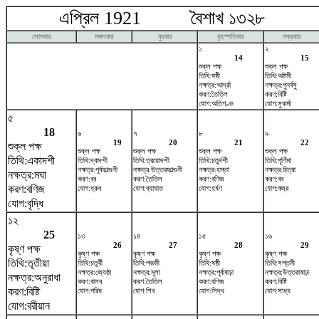
এপ্রিল 1921 বৈশাখ ১৩২৮ ম
সোমবার
মঙ্গলবার
বুধবার
বৃহস্পতিবার
শুক্রবার
১
২
14
15
শুক্ল পক্ষ
শুক্ল পক্ষ
তিথি:ষষ্ঠী
তিথি:অষ্টমী
নক্ষত্র:আর্দ্রা
নক্ষত্র:পুনর্বসু
করণ:তৈতিল
করণ:বিষ্টি
যোগ:অতিগণ্ড
যোগ:সুকর্মা
৫
18
৬
৭
৮
৯
19
20
21
22
শুক্ল পক্ষ
শুক্ল পক্ষ
শুক্ল পক্ষ
শুক্ল পক্ষ
শুক্ল পক্ষ
তিথি:একাদশী
তিথি:দ্বাদশী
তিথি:ত্রয়োদশী
তিথি:চতুর্দশী
তিথি:পূর্ণিমা
নক্ষত্র:পূর্বফাল্গুনী
নক্ষত্র:উত্তরফাল্গুনী
নক্ষত্র:হস্তা
নক্ষত্র:চিত্রা
নক্ষত্র:মঘা
করণ:বব
করণ:তৈতিল
করণ:বণিজ
করণ:বব
করণ:বণিজ
যোগ:ধ্রুব
যোগ:ব্যাঘাত
যোগ:হর্ষণ
যোগ:বজ্র
যোগ:বৃদ্ধি
১২
25
১৩
১৪
১৫
১৬
26
27
28
29
কৃষ্ণ পক্ষ
কৃষ্ণ পক্ষ
কৃষ্ণ পক্ষ
কৃষ্ণ পক্ষ
কৃষ্ণ পক্ষ
তিথি:তৃতীয়া
তিথি:চতুর্থী
তিথি:পঞ্চমী
তিথি:ষষ্ঠী
তিথি:সপ্তমী
নক্ষত্র:জ্যেষ্ঠা
নক্ষত্র:মূলা
নক্ষত্র:পূর্বাষাঢ়া
নক্ষত্র:উত্তরাষাঢ়া
নক্ষত্র:অনুরাধা
করণ:বালব
করণ:তৈতিল
করণ:বণিজ
করণ:বিষ্টি
করণ:বিষ্টি
যোগ:পরিঘ
যোগ:শিব
যোগ:সিদ্ধ
যোগ:সাধ্য
যোগ:বরীয়ান