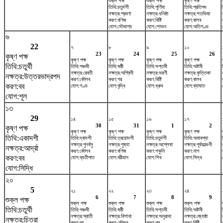
শুক্ল পক্ষ
শুক্ল পক্ষ
কৃষ্ণ পক্ষ
তিথি:চতুর্দশী
তিথি:পূর্ণিমা
তিথি:প্রতিপদ
নক্ষত্র:শ্রবণা
নক্ষত্র:ধনিষ্ঠা
নক্ষত্র:শতভিষ‌া
করণ:বণিজ
করণ:বিষ্টি
করণ:বালব
যোগ:সৌভাগ্য
যোগ:শোভন
যোগ:অতিগণ্ড
৬
22
৭
৮
৯
১০
23
24
25
26
কৃষ্ণ পক্ষ
কৃষ্ণ পক্ষ
কৃষ্ণ পক্ষ
কৃষ্ণ পক্ষ
কৃষ্ণ পক্ষ
তিথি:চতুর্থী
তিথি:পঞ্চমী
তিথি:ষষ্ঠী
তিথি:সপ্তমী
তিথি:অষ্টমী
নক্ষত্র:রেবতী
নক্ষত্র:অশ্বিনী
নক্ষত্র:ভরণী
নক্ষত্র:কৃত্তিকা
নক্ষত্র:উত্তরভাদ্রপদ
করণ:কৌলব
করণ:গর
করণ:বিষ্টি
করণ:বালব
করণ:বব
যোগ:গণ্ড
যোগ:বৃদ্ধি
যোগ:ধ্রুব
যোগ:ব্যাঘাত
যোগ:শূল
১৩
29
১৪
১৫
১৬
১৭
30
31
1
2
কৃষ্ণ পক্ষ
কৃষ্ণ পক্ষ
কৃষ্ণ পক্ষ
কৃষ্ণ পক্ষ
কৃষ্ণ পক্ষ
তিথি:একাদশী
তিথি:দ্বাদশী
তিথি:ত্রয়োদশী
তিথি:চতুর্দশী
তিথি:অমাবশ্যা
নক্ষত্র:পুনর্বসু
নক্ষত্র:পুষ্যা
নক্ষত্র:অশ্লেষা
নক্ষত্র:পূর্বফাল্গুনী
নক্ষত্র:আর্দ্রা
করণ:কৌলব
করণ:বণিজ
করণ:শকুনি
করণ:নাগ
করণ:বব
যোগ:ব্যতীপাত
যোগ:বরীয়ান
যোগ:শিব
যোগ:সিদ্ধ
যোগ:সিদ্ধি
২০
5
২১
২২
২৩
২৪
6
7
8
9
শুক্ল পক্ষ
শুক্ল পক্ষ
শুক্ল পক্ষ
শুক্ল পক্ষ
শুক্ল পক্ষ
তিথি:চতুর্থী
তিথি:পঞ্চমী
তিথি:ষষ্ঠী
তিথি:সপ্তমী
তিথি:অষ্টমী
নক্ষত্র:স্বাতী
নক্ষত্র:বিশাখা
নক্ষত্র:অনুরাধা
নক্ষত্র:জ্যেষ্ঠা
নক্ষত্র:চিত্রা
করণ:বব
করণ:কৌলব
করণ:গর
করণ:বিষ্টি