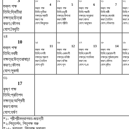
3
১৮
১৯
২০
২১
২২
4
5
6
7
শুক্ল পক্ষ
শুক্ল পক্ষ
শুক্ল পক্ষ
শুক্ল পক্ষ
শুক্ল পক্ষ
শুক্ল 
তিথি:দ্বিতীয়া
তিথি:তৃতীয়া
তিথি:চতুর্থী
তিথি:পঞ্চমী
তিথি:ষষ্ঠী
তিথি:
নক্ষত্র:স্বাতী
নক্ষত্র:বিশাখা
নক্ষত্র:অনুরাধা
নক্ষত্র:জ্যেষ্ঠা
নক্ষত্
নক্ষত্র:চিত্রা
করণ:গর
করণ:বিষ্টি
করণ:বালব
করণ:তৈতিল
করণ:
করণ:কৌলব
যোগ:বিষ্কুম্ভ
যোগ:প্রীতি
যোগ:আয়ুষ্মান
যোগ:সৌভাগ্য
যোগ:
যোগ:বৈধৃতি
২৪
10
২৫
২৬
২৭
২৮
২৯
11
12
13
14
শুক্ল পক্ষ
শুক্ল পক্ষ
শুক্ল পক্ষ
শুক্ল পক্ষ
শুক্ল পক্ষ
শুক্ল 
তিথি:নবমী
তিথি:দশমী
তিথি:একাদশী
তিথি:দ্বাদশী
তিথি:ত্রয়োদশী
তিথি:চ
নক্ষত্র:শ্রবণা
নক্ষত্র:ধনিষ্ঠা
নক্ষত্র:শতভিষ‌া
নক্ষত্র:পূর্বভাদ্রপদ
নক্ষত
নক্ষত্র:উত্তরাষাঢ়া
করণ:তৈতিল
করণ:বণিজ
করণ:বব
করণ:কৌলব
করণ:
করণ:কৌলব
যোগ:ধৃতি
যোগ:শূল
যোগ:গণ্ড
যোগ:বৃদ্ধি
যোগ:ধ্
যোগ:সুকর্মা
৩১
17
কৃষ্ণ পক্ষ
তিথি:প্রতিপদ
নক্ষত্র:অশ্বিনী
করণ:বালব
যোগ:হর্ষণ
*১- শ্রীশ্রীমদ্ভাগবত-জয়ন্তী
*২-পিতৃতর্পন, পিতৃপক্ষ শুরু
*১৫- মহালয়া, পিতৃপক্ষ সমাপ্ত