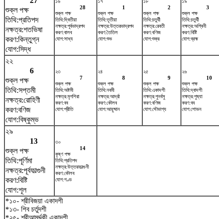
27
১৬
১৭
১৮
১৯
28
1
2
3
শুক্ল পক্ষ
শুক্ল পক্ষ
শুক্ল পক্ষ
শুক্ল পক্ষ
শুক্ল পক্ষ
তিথি:প্রতিপদ
তিথি:দ্বিতীয়া
তিথি:তৃতীয়া
তিথি:চতুর্থী
তিথি:চতুর্থী
নক্ষত্র:পূর্বভাদ্রপদ
নক্ষত্র:উত্তরভাদ্রপদ
নক্ষত্র:রেবতী
নক্ষত্র:অশ্বিনী
নক্ষত্র:শতভিষ‌া
করণ:বালব
করণ:তৈতিল
করণ:বণিজ
করণ:বিষ্টি
করণ:কিন্তুগ্ন
যোগ:সাধ্য
যোগ:শুভ
যোগ:শুক্র
যোগ:ব্রহ্ম
যোগ:সিদ্ধ
২২
6
২৩
২৪
২৫
২৬
7
8
9
10
শুক্ল পক্ষ
শুক্ল পক্ষ
শুক্ল পক্ষ
শুক্ল পক্ষ
শুক্ল পক্ষ
তিথি:সপ্তমী
তিথি:অষ্টমী
তিথি:নবমী
তিথি:একাদশী
তিথি:দ্বাদশী
নক্ষত্র:মৃগশিরা
নক্ষত্র:আর্দ্রা
নক্ষত্র:পুনর্বসু
নক্ষত্র:পুষ্যা
নক্ষত্র:রোহিণী
করণ:বব
করণ:কৌলব
করণ:বণিজ
করণ:বব
করণ:বণিজ
যোগ:প্রীতি
যোগ:আয়ুষ্মান
যোগ:সৌভাগ্য
যোগ:শোভন
যোগ:বিষ্কুম্ভ
২৯
13
৩০
14
শুক্ল পক্ষ
কৃষ্ণ পক্ষ
তিথি:পূর্ণিমা
তিথি:প্রতিপদ
নক্ষত্র:উত্তরফাল্গুনী
নক্ষত্র:পূর্বফাল্গুনী
করণ:কৌলব
করণ:বিষ্টি
যোগ:গণ্ড
যোগ:শূল
*১০- শ্রীবিজয়া একাদশী
*১৩- শিব চর্তুদশী
*২৫- শ্রীআমর্দ্দকী একাদশী