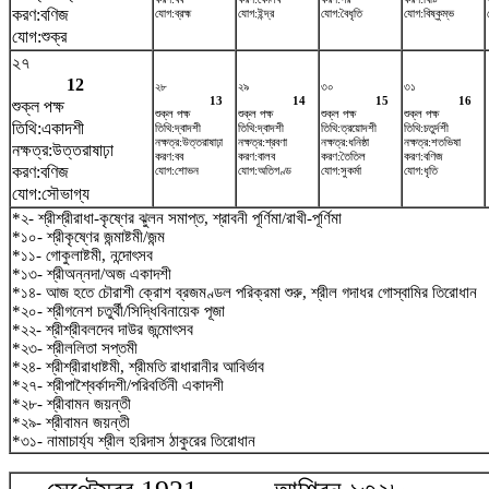
করণ:বণিজ
যোগ:ব্রহ্ম
যোগ:ইন্দ্র
যোগ:বৈধৃতি
যোগ:বিষ্কুম্ভ
যোগ:শুক্র
২৭
12
২৮
২৯
৩০
৩১
13
14
15
16
শুক্ল পক্ষ
শুক্ল পক্ষ
শুক্ল পক্ষ
শুক্ল পক্ষ
শুক্ল পক্ষ
তিথি:একাদশী
তিথি:দ্বাদশী
তিথি:দ্বাদশী
তিথি:ত্রয়োদশী
তিথি:চতুর্দশী
নক্ষত্র:উত্তরাষাঢ়া
নক্ষত্র:শ্রবণা
নক্ষত্র:ধনিষ্ঠা
নক্ষত্র:শতভিষ‌া
নক্ষত্র:উত্তরাষাঢ়া
করণ:বব
করণ:বালব
করণ:তৈতিল
করণ:বণিজ
করণ:বণিজ
যোগ:শোভন
যোগ:অতিগণ্ড
যোগ:সুকর্মা
যোগ:ধৃতি
যোগ:সৌভাগ্য
*২- শ্রীশ্রীরাধা-কৃষ্ণের ঝুলন সমাপ্ত, শ্রাবনী পূর্ণিমা/রাখী-পূর্ণিমা
*১০- শ্রীকৃষ্ণের জন্মাষ্টমী/জন্ম
*১১- গোকুলাষ্টমী, নন্দোৎসব
*১৩- শ্রীঅন্নদা/অজ একাদশী
*১৪- আজ হতে চৌরাশী ক্রোশ ব্রজমণ্ডল পরিক্রমা শুরু, শ্রীল গদাধর গোস্বামির তিরোধান
*২০- শ্রীগনেশ চতুর্থী/সিদ্ধিবিনায়েক পূজা
*২২- শ্রীশ্রীবলদেব দাউর জন্মোৎসব
*২৩- শ্রীললিতা সপ্তমী
*২৪- শ্রীশ্রীরাধাষ্টমী, শ্রীমতি রাধারানীর আবির্ভাব
*২৭- শ্রীপাশ্বৈর্কাদশী/পরিবর্তিনী একাদশী
*২৮- শ্রীবামন জয়ন্তী
*২৯- শ্রীবামন জয়ন্তী
*৩১- নামাচার্য্য শ্রীল হরিদাস ঠাকুরের তিরোধান