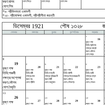
করণ:বালব
যোগ:সিদ্ধ
যোগ:সাধ্য
যোগ:শুভ
যোগ:শিব
*৯- শ্রীউৎপন্না একাদশী
*২৫- শ্রীমোক্ষদা একাদশী, শ্রীশ্রীগীতা জয়ন্তী
ডিসেম্বর 1921 পৌষ ১৩২৮ জানুয়
সোমবার
মঙ্গলবার
বুধবার
বৃহস্পতিবার
শুক্রবার
১
16
কৃষ্ণ পক্ষ
তিথি:প্রতিপদ
নক্ষত্র:আর্দ্রা
করণ:কৌলব
যোগ:শুক্র
৪
19
৫
৬
৭
৮
20
21
22
23
কৃষ্ণ পক্ষ
কৃষ্ণ পক্ষ
কৃষ্ণ পক্ষ
কৃষ্ণ পক্ষ
কৃষ্ণ পক্ষ
তিথি:পঞ্চমী
তিথি:ষষ্ঠী
তিথি:সপ্তমী
তিথি:অষ্টমী
তিথি:নবমী
নক্ষত্র:মঘা
নক্ষত্র:পূর্বফাল্গুনী
নক্ষত্র:উত্তরফাল্গুনী
নক্ষত্র:হস্তা
নক্ষত্র:অশ্লেষা
করণ:গর
করণ:বিষ্টি
করণ:কৌলব
করণ:গর
করণ:কৌলব
যোগ:প্রীতি
যোগ:আয়ুষ্মান
যোগ:সৌভাগ্য
যোগ:শোভন
যোগ:বৈধৃতি
১১
26
১২
১৩
১৪
১৫
27
28
29
30
কৃষ্ণ পক্ষ
কৃষ্ণ পক্ষ
কৃষ্ণ পক্ষ
কৃষ্ণ পক্ষ
শুক্ল পক্ষ