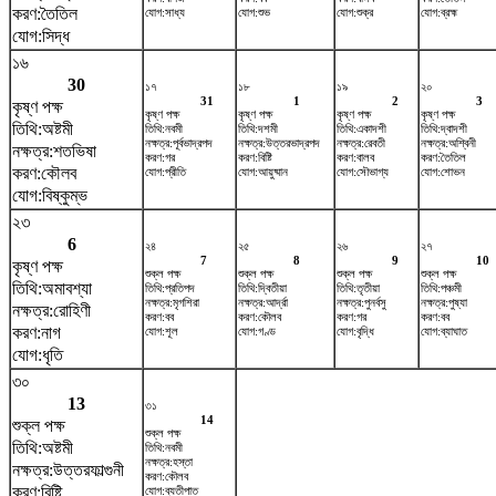
করণ:তৈতিল
যোগ:সাধ্য
যোগ:শুভ
যোগ:শুক্র
যোগ:ব্রহ্ম
যোগ:সিদ্ধ
১৬
30
১৭
১৮
১৯
২০
31
1
2
3
কৃষ্ণ পক্ষ
কৃষ্ণ পক্ষ
কৃষ্ণ পক্ষ
কৃষ্ণ পক্ষ
কৃষ্ণ পক্ষ
তিথি:অষ্টমী
তিথি:নবমী
তিথি:দশমী
তিথি:একাদশী
তিথি:দ্বাদশী
নক্ষত্র:পূর্বভাদ্রপদ
নক্ষত্র:উত্তরভাদ্রপদ
নক্ষত্র:রেবতী
নক্ষত্র:অশ্বিনী
নক্ষত্র:শতভিষ‌া
করণ:গর
করণ:বিষ্টি
করণ:বালব
করণ:তৈতিল
করণ:কৌলব
যোগ:প্রীতি
যোগ:আয়ুষ্মান
যোগ:সৌভাগ্য
যোগ:শোভন
যোগ:বিষ্কুম্ভ
২৩
6
২৪
২৫
২৬
২৭
7
8
9
10
কৃষ্ণ পক্ষ
শুক্ল পক্ষ
শুক্ল পক্ষ
শুক্ল পক্ষ
শুক্ল পক্ষ
তিথি:অমাবশ্যা
তিথি:প্রতিপদ
তিথি:দ্বিতীয়া
তিথি:তৃতীয়া
তিথি:পঞ্চমী
নক্ষত্র:মৃগশিরা
নক্ষত্র:আর্দ্রা
নক্ষত্র:পুনর্বসু
নক্ষত্র:পুষ্যা
নক্ষত্র:রোহিণী
করণ:বব
করণ:কৌলব
করণ:গর
করণ:বব
করণ:নাগ
যোগ:শূল
যোগ:গণ্ড
যোগ:বৃদ্ধি
যোগ:ব্যাঘাত
যোগ:ধৃতি
৩০
13
৩১
14
শুক্ল পক্ষ
শুক্ল পক্ষ
তিথি:অষ্টমী
তিথি:নবমী
নক্ষত্র:হস্তা
নক্ষত্র:উত্তরফাল্গুনী
করণ:কৌলব
করণ:বিষ্টি
যোগ:ব্যতীপাত