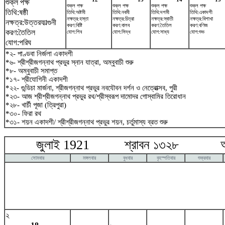
শুক্ল পক্ষ
শুক্ল পক্ষ
শুক্ল পক্ষ
শুক্ল পক্ষ
শুক্ল পক্ষ
তিথি:ষষ্ঠী
তিথি:অষ্টমী
তিথি:নবমী
তিথি:দশমী
তিথি:একাদশী
নক্ষত্র:হস্তা
নক্ষত্র:চিত্রা
নক্ষত্র:স্বাতী
নক্ষত্র:বিশাখা
নক্ষত্র:উত্তরফাল্গুনী
করণ:বিষ্টি
করণ:বালব
করণ:তৈতিল
করণ:বণিজ
করণ:তৈতিল
যোগ:শিব
যোগ:সিদ্ধ
যোগ:সাধ্য
যোগ:শুভ
যোগ:পরিঘ
*২- পাণ্ডবা নির্জলা একাদশী
*৬- শ্রীশ্রীজগন্নাথ প্রভুর স্নান যাত্রা, অম্বুবাচী শুরু
*৮- অম্বুবাচী সমাপ্ত
*১৭- শ্রীযোগিনী একাদশী
*২২- গুন্ডিচা মার্জনা, শ্রীজগন্নাথ প্রভুর নবযৌবন দর্শন ও নেত্রোত্সব, পুরী
*২৩- আজ শ্রীশ্রীজগন্নাথ প্রভুর রথ/শ্রীস্বরূপ দামোদর গোস্বামির তিরোধান
*২৮- খার্চী পূজা (ত্রিপুরা)
*৩০- ফিরা রথ
*৩১- শয়ন একাদশী/ শ্রীশ্রীজগন্নাথ প্রভুর শয়ন, চর্তুমাস্য ব্রত শুরু
জুলাই 1921 শ্রাবন ১৩২৮ আগষ
সোমবার
মঙ্গলবার
বুধবার
বৃহস্পতিবার
শুক্রবার
২