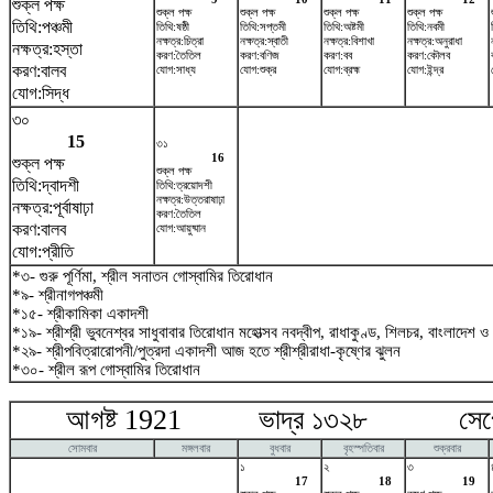
শুক্ল পক্ষ
শুক্ল পক্ষ
শুক্ল পক্ষ
শুক্ল পক্ষ
শুক্ল পক্ষ
তিথি:পঞ্চমী
তিথি:ষষ্ঠী
তিথি:সপ্তমী
তিথি:অষ্টমী
তিথি:নবমী
নক্ষত্র:চিত্রা
নক্ষত্র:স্বাতী
নক্ষত্র:বিশাখা
নক্ষত্র:অনুরাধা
নক্ষত্র:হস্তা
করণ:তৈতিল
করণ:বণিজ
করণ:বব
করণ:কৌলব
করণ:বালব
যোগ:সাধ্য
যোগ:শুক্র
যোগ:ব্রহ্ম
যোগ:ইন্দ্র
যোগ:সিদ্ধ
৩০
15
৩১
16
শুক্ল পক্ষ
শুক্ল পক্ষ
তিথি:দ্বাদশী
তিথি:ত্রয়োদশী
নক্ষত্র:উত্তরাষাঢ়া
নক্ষত্র:পূর্বাষাঢ়া
করণ:তৈতিল
করণ:বালব
যোগ:আয়ুষ্মান
যোগ:প্রীতি
*৩- গুরু পূর্ণিমা, শ্রীল সনাতন গোস্বামির তিরোধান
*৯- শ্রীনাগপঞ্চমী
*১৫- শ্রীকামিকা একাদশী
*১৯- শ্রীশ্রী ভুবনেশ্বর সাধুবাবার তিরোধান মহোত্সব নবদ্বীপ, রাধাকুণ্ড, শিলচর, বাংলাদেশ ও
*২৯- শ্রীপবিত্রারোপনী/পুত্রদা একাদশী আজ হতে শ্রীশ্রীরাধা-কৃষ্ণের ঝুলন
*৩০- শ্রীল রূপ গোস্বামির তিরোধান
আগষ্ট 1921 ভাদ্র ১৩২৮ সেপ্টে
সোমবার
মঙ্গলবার
বুধবার
বৃহস্পতিবার
শুক্রবার
১
২
৩
17
18
19