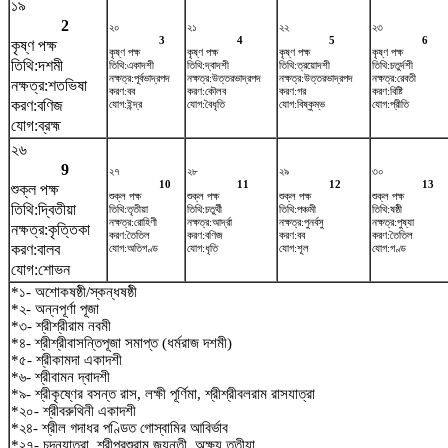
১৯
2
২০
২১
২২
২৩
3
4
5
6
কৃষ্ণ পক্ষ
কৃষ্ণ পক্ষ
কৃষ্ণ পক্ষ
কৃষ্ণ পক্ষ
কৃষ্ণ পক্ষ
তিথি:দশমী
তিথি:একাদশী
তিথি:দ্বাদশী
তিথি:ত্রয়োদশী
তিথি:চতুর্দশী
নক্ষত্র:পূর্বভাদ্রপদ
নক্ষত্র:উত্তরভাদ্রপদ
নক্ষত্র:উত্তরভাদ্রপদ
নক্ষত্র:রেবতী
নক্ষত্র:শতভিষ‌া
করণ:বব
করণ:কৌলব
করণ:গর
করণ:বিষ্টি
করণ:বণিজ
যোগ:ইন্দ্র
যোগ:বৈধৃতি
যোগ:বিষ্কুম্ভ
যোগ:প্রীতি
যোগ:ব্রহ্ম
২৬
9
২৭
২৮
২৯
৩০
10
11
12
13
শুক্ল পক্ষ
শুক্ল পক্ষ
শুক্ল পক্ষ
শুক্ল পক্ষ
শুক্ল পক্ষ
তিথি:দ্বিতীয়া
তিথি:তৃতীয়া
তিথি:চতুর্থী
তিথি:পঞ্চমী
তিথি:ষষ্ঠী
নক্ষত্র:রোহিণী
নক্ষত্র:আর্দ্রা
নক্ষত্র:পুনর্বসু
নক্ষত্র:পুষ্যা
নক্ষত্র:কৃত্তিকা
করণ:তৈতিল
করণ:বণিজ
করণ:বব
করণ:তৈতিল
করণ:বালব
যোগ:অতিগণ্ড
যোগ:ধৃতি
যোগ:শূল
যোগ:গণ্ড
যোগ:শোভন
*১- অশোকষষ্ঠী/স্কন্ধষষ্ঠী
*২- অন্নপূর্ণা পূজা
*৩- শ্রীশ্রীরাম নবমী
*৪- শ্রীশ্রীবাসন্তিপূজা সমাপ্ত (ধর্মরাজ দশমী)
*৫- শ্রীকামদা একাদশী
*৬- শ্রীবামন দ্বাদশী
*৯- শ্রীকৃষ্ণের বসন্ত রাস, লক্ষী পূর্ণিমা, শ্রীশ্রীবলরাম রাসযাত্রা
*২০- শ্রীবরুথিনী একাদশী
*২৪- শ্রীল গদাধর পণ্ডিত গোস্বামির আবির্ভাব
*২৭- চন্দনযাত্রা, শ্রীপরশুরাম জয়ন্তী, অক্ষয় তৃতীয়া