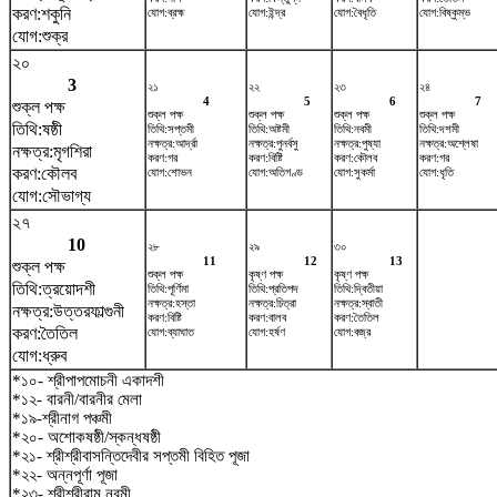
করণ:শকুনি
যোগ:ব্রহ্ম
যোগ:ইন্দ্র
যোগ:বৈধৃতি
যোগ:বিষ্কুম্ভ
যোগ:শুক্র
২০
3
২১
২২
২৩
২৪
4
5
6
7
শুক্ল পক্ষ
শুক্ল পক্ষ
শুক্ল পক্ষ
শুক্ল পক্ষ
শুক্ল পক্ষ
তিথি:ষষ্ঠী
তিথি:সপ্তমী
তিথি:অষ্টমী
তিথি:নবমী
তিথি:দশমী
নক্ষত্র:আর্দ্রা
নক্ষত্র:পুনর্বসু
নক্ষত্র:পুষ্যা
নক্ষত্র:অশ্লেষা
নক্ষত্র:মৃগশিরা
করণ:গর
করণ:বিষ্টি
করণ:কৌলব
করণ:গর
করণ:কৌলব
যোগ:শোভন
যোগ:অতিগণ্ড
যোগ:সুকর্মা
যোগ:ধৃতি
যোগ:সৌভাগ্য
২৭
10
২৮
২৯
৩০
11
12
13
শুক্ল পক্ষ
শুক্ল পক্ষ
কৃষ্ণ পক্ষ
কৃষ্ণ পক্ষ
তিথি:ত্রয়োদশী
তিথি:পূর্ণিমা
তিথি:প্রতিপদ
তিথি:দ্বিতীয়া
নক্ষত্র:হস্তা
নক্ষত্র:চিত্রা
নক্ষত্র:স্বাতী
নক্ষত্র:উত্তরফাল্গুনী
করণ:বিষ্টি
করণ:বালব
করণ:তৈতিল
করণ:তৈতিল
যোগ:ব্যাঘাত
যোগ:হর্ষণ
যোগ:বজ্র
যোগ:ধ্রুব
*১০- শ্রীপাপমোচনী একাদশী
*১২- বারনী/বারনীর মেলা
*১৯-শ্রীনাগ পঞ্চমী
*২০- অশোকষষ্ঠী/স্কন্ধষষ্ঠী
*২১- শ্রীশ্রীবাসন্তিদেবীর সপ্তমী বিহিত পূজা
*২২- অন্নপূর্ণা পূজা
*২৩- শ্রীশ্রীরাম নবমী