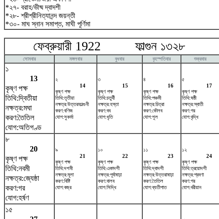
*২৭- বরাহ/ভীষ্ম দ্বাদশী
*২৮- শ্রীশ্রীনিত্যানন্দ জয়ন্তী
*৩০- মাঘ স্নান সমাপ্ত, মাঘী পূর্ণিমা
ফেব্রুয়ারী 1922 ফাল্গুন ১৩২৮ ম
সোমবার
মঙ্গলবার
বুধবার
বৃহস্পতিবার
শুক্রবার
১
13
২
৩
৪
৫
14
15
16
17
কৃষ্ণ পক্ষ
কৃষ্ণ পক্ষ
কৃষ্ণ পক্ষ
কৃষ্ণ পক্ষ
কৃষ্ণ পক্ষ
তিথি:দ্বিতীয়া
তিথি:তৃতীয়া
তিথি:চতুর্থী
তিথি:পঞ্চমী
তিথি:ষষ্ঠী
নক্ষত্র:উত্তরফাল্গুনী
নক্ষত্র:হস্তা
নক্ষত্র:চিত্রা
নক্ষত্র:স্বাতী
নক্ষত্র:মঘা
করণ:বণিজ
করণ:বব
করণ:কৌলব
করণ:গর
করণ:তৈতিল
যোগ:সুকর্মা
যোগ:ধৃতি
যোগ:শূল
যোগ:বৃদ্ধি
যোগ:অতিগণ্ড
৮
20
৯
১০
১১
১২
21
22
23
24
কৃষ্ণ পক্ষ
কৃষ্ণ পক্ষ
কৃষ্ণ পক্ষ
কৃষ্ণ পক্ষ
কৃষ্ণ পক্ষ
তিথি:নবমী
তিথি:দশমী
তিথি:একাদশী
তিথি:দ্বাদশী
তিথি:ত্রয়োদশী
নক্ষত্র:মূলা
নক্ষত্র:পূর্বাষাঢ়া
নক্ষত্র:উত্তরাষাঢ়া
নক্ষত্র:শ্রবণা
নক্ষত্র:জ্যেষ্ঠা
করণ:বিষ্টি
করণ:বালব
করণ:তৈতিল
করণ:গর
করণ:গর
যোগ:বজ্র
যোগ:সিদ্ধি
যোগ:ব্যতীপাত
যোগ:বরীয়ান
যোগ:হর্ষণ
১৫