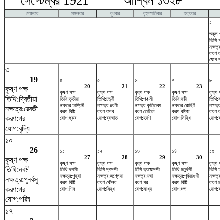
সেপ্টেম্বর 1921 আশ্বিন ১৩২৮ অক
সোমবার
মঙ্গলবার
বুধবার
বৃহস্পতিবার
শুক্রবার
১
শুক্ল 
তিথি:পূ
নক্ষত্র
করণ:ব
যোগ:শ
৩
19
৪
৫
৬
৭
৮
20
21
22
23
কৃষ্ণ পক্ষ
কৃষ্ণ পক্ষ
কৃষ্ণ পক্ষ
কৃষ্ণ পক্ষ
কৃষ্ণ পক্ষ
কৃষ্ণ প
তিথি:দ্বিতীয়া
তিথি:তৃতীয়া
তিথি:চতুর্থী
তিথি:পঞ্চমী
তিথি:ষষ্ঠী
তিথি:
নক্ষত্র:অশ্বিনী
নক্ষত্র:ভরণী
নক্ষত্র:কৃত্তিকা
নক্ষত্র:রোহিণী
নক্ষত্
নক্ষত্র:রেবতী
করণ:বিষ্টি
করণ:বালব
করণ:তৈতিল
করণ:বণিজ
করণ:ব
করণ:গর
যোগ:ধ্রুব
যোগ:ব্যাঘাত
যোগ:হর্ষণ
যোগ:সিদ্ধি
যোগ:ব
যোগ:বৃদ্ধি
১০
26
১১
১২
১৩
১৪
১৫
27
28
29
30
কৃষ্ণ পক্ষ
কৃষ্ণ পক্ষ
কৃষ্ণ পক্ষ
কৃষ্ণ পক্ষ
কৃষ্ণ পক্ষ
কৃষ্ণ প
তিথি:নবমী
তিথি:দশমী
তিথি:দ্বাদশী
তিথি:ত্রয়োদশী
তিথি:চতুর্দশী
তিথি:
নক্ষত্র:পুষ্যা
নক্ষত্র:অশ্লেষা
নক্ষত্র:মঘা
নক্ষত্র:পূর্বফাল্গুনী
নক্ষত্
নক্ষত্র:পুনর্বসু
করণ:বিষ্টি
করণ:কৌলব
করণ:গর
করণ:বিষ্টি
করণ:চত
করণ:গর
যোগ:শিব
যোগ:সিদ্ধ
যোগ:সাধ্য
যোগ:শুভ
যোগ:ব্
যোগ:পরিঘ
১৭