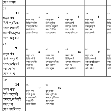
যোগ:সাধ্য
১৪
31
১৫
১৬
১৭
১৮
১৯
1
2
3
4
শুক্ল পক্ষ
শুক্ল পক্ষ
শুক্ল পক্ষ
শুক্ল পক্ষ
শুক্ল পক্ষ
শুক্ল
তিথি:প্রতিপদ
তিথি:দ্বিতীয়া
তিথি:তৃতীয়া
তিথি:চতুর্থী
তিথি:পঞ্চমী
তিথি:
নক্ষত্র:বিশাখা
নক্ষত্র:অনুরাধা
নক্ষত্র:জ্যেষ্ঠা
নক্ষত্র:মূলা
নক্ষত
নক্ষত্র:স্বাতী
করণ:বালব
করণ:তৈতিল
করণ:বণিজ
করণ:বব
করণ
করণ:কিন্তুগ্ন
যোগ:সৌভাগ্য
যোগ:শোভন
যোগ:অতিগণ্ড
যোগ:সুকর্মা
যোগ:
যোগ:আয়ুষ্মান
২১
7
২২
২৩
২৪
২৫
২৬
8
9
10
11
শুক্ল পক্ষ
শুক্ল পক্ষ
শুক্ল পক্ষ
শুক্ল পক্ষ
শুক্ল পক্ষ
শুক্ল
তিথি:সপ্তমী
তিথি:অষ্টমী
তিথি:নবমী
তিথি:দশমী
তিথি:একাদশী
তিথি
নক্ষত্র:ধনিষ্ঠা
নক্ষত্র:শতভিষ‌া
নক্ষত্র:পূর্বভাদ্রপদ
নক্ষত্র:পূর্বভাদ্রপদ
নক্ষ
নক্ষত্র:শ্রবণা
করণ:বব
করণ:কৌলব
করণ:গর
করণ:বিষ্টি
করণ
করণ:বণিজ
যোগ:বৃদ্ধি
যোগ:ধ্রুব
যোগ:ব্যাঘাত
যোগ:হর্ষণ
যোগ
যোগ:গণ্ড
২৮
14
২৯
৩০
15
16
শুক্ল পক্ষ
শুক্ল পক্ষ
কৃষ্ণ পক্ষ
তিথি:চতুর্দশী
তিথি:পূর্ণিমা
তিথি:প্রতিপদ
নক্ষত্র:ভরণী
নক্ষত্র:কৃত্তিকা
নক্ষত্র:অশ্বিনী
করণ:বিষ্টি
করণ:বালব
করণ:গর
যোগ:বরীয়ান
যোগ:পরিঘ
যোগ:ব্যতীপাত