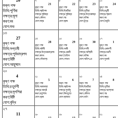
20
৭
৮
৯
১০
21
22
23
24
শুক্ল পক্ষ
কৃষ্ণ পক্ষ
কৃষ্ণ পক্ষ
কৃষ্ণ পক্ষ
কৃষ্ণ পক্ষ
তিথি:পূর্ণিমা
তিথি:প্রতিপদ
তিথি:দ্বিতীয়া
তিথি:তৃতীয়া
তিথি:চতুর্থী
নক্ষত্র:পূর্বাষাঢ়া
নক্ষত্র:পূর্বাষাঢ়া
নক্ষত্র:উত্তরাষাঢ়া
নক্ষত্র:শ্রবণা
নক্ষত্র:মূলা
করণ:কৌলব
করণ:গর
করণ:বণিজ
করণ:বব
করণ:বব
যোগ:শুক্র
যোগ:ব্রহ্ম
যোগ:ইন্দ্র
যোগ:বৈধৃতি
যোগ:শুভ
১৩
27
১৪
১৫
১৬
১৭
28
29
30
1
কৃষ্ণ পক্ষ
কৃষ্ণ পক্ষ
কৃষ্ণ পক্ষ
কৃষ্ণ পক্ষ
কৃষ্ণ পক্ষ
তিথি:সপ্তমী
তিথি:অষ্টমী
তিথি:নবমী
তিথি:দশমী
তিথি:একাদশী
নক্ষত্র:উত্তরভাদ্রপদ
নক্ষত্র:রেবতী
নক্ষত্র:অশ্বিনী
নক্ষত্র:ভরণী
নক্ষত্র:পূর্বভাদ্রপদ
করণ:বালব
করণ:তৈতিল
করণ:বণিজ
করণ:বব
করণ:বিষ্টি
যোগ:সৌভাগ্য
যোগ:শোভন
যোগ:অতিগণ্ড
যোগ:সুকর্মা
যোগ:আয়ুষ্মান
২০
4
২১
২২
২৩
২৪
5
6
7
8
কৃষ্ণ পক্ষ
কৃষ্ণ পক্ষ
শুক্ল পক্ষ
শুক্ল পক্ষ
শুক্ল পক্ষ
তিথি:চতুর্দশী
তিথি:অমাবশ্যা
তিথি:প্রতিপদ
তিথি:দ্বিতীয়া
তিথি:তৃতীয়া
নক্ষত্র:আর্দ্রা
নক্ষত্র:পুনর্বসু
নক্ষত্র:পুষ্যা
নক্ষত্র:অশ্লেষা
নক্ষত্র:মৃগশিরা
করণ:চতুষ্পাদ
করণ:কিন্তুগ্ন
করণ:কৌলব
করণ:গর
করণ:বিষ্টি
যোগ:ধ্রুব
যোগ:ব্যাঘাত
যোগ:হর্ষণ
যোগ:বজ্র
যোগ:বৃদ্ধি
২৭
11
২৮
২৯
৩০
৩১
12
13
14
15