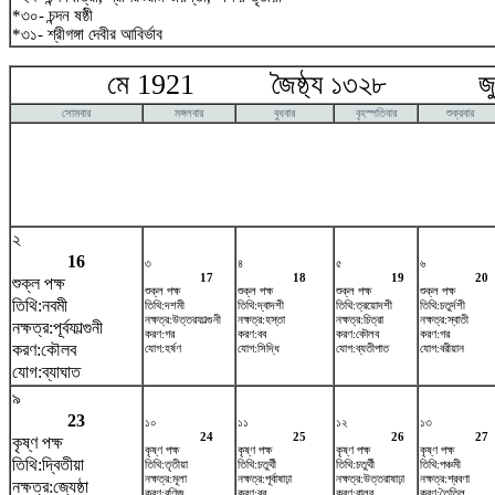
*৩০- চন্দন ষষ্ঠী
*৩১- শ্রীগঙ্গা দেবীর আবির্ভাব
মে 1921 জৈষ্ঠ্য ১৩২৮ জুন
সোমবার
মঙ্গলবার
বুধবার
বৃহস্পতিবার
শুক্রবার
২
16
৩
৪
৫
৬
17
18
19
20
শুক্ল পক্ষ
শুক্ল পক্ষ
শুক্ল পক্ষ
শুক্ল পক্ষ
শুক্ল পক্ষ
তিথি:নবমী
তিথি:দশমী
তিথি:দ্বাদশী
তিথি:ত্রয়োদশী
তিথি:চতুর্দশী
নক্ষত্র:উত্তরফাল্গুনী
নক্ষত্র:হস্তা
নক্ষত্র:চিত্রা
নক্ষত্র:স্বাতী
নক্ষত্র:পূর্বফাল্গুনী
করণ:গর
করণ:বব
করণ:কৌলব
করণ:গর
করণ:কৌলব
যোগ:হর্ষণ
যোগ:সিদ্ধি
যোগ:ব্যতীপাত
যোগ:বরীয়ান
যোগ:ব্যাঘাত
৯
23
১০
১১
১২
১৩
24
25
26
27
কৃষ্ণ পক্ষ
কৃষ্ণ পক্ষ
কৃষ্ণ পক্ষ
কৃষ্ণ পক্ষ
কৃষ্ণ পক্ষ
তিথি:দ্বিতীয়া
তিথি:তৃতীয়া
তিথি:চতুর্থী
তিথি:চতুর্থী
তিথি:পঞ্চমী
নক্ষত্র:মূলা
নক্ষত্র:পূর্বাষাঢ়া
নক্ষত্র:উত্তরাষাঢ়া
নক্ষত্র:শ্রবণা
নক্ষত্র:জ্যেষ্ঠা
করণ:বণিজ
করণ:বব
করণ:বালব
করণ:তৈতিল