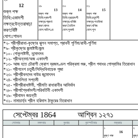
12
২৯
৩০
৩১
13
14
15
শুক্ল পক্ষ
শুক্ল পক্ষ
শুক্ল পক্ষ
শুক্ল পক্ষ
তিথি:একাদশী
তিথি:দ্বাদশী
তিথি:ত্রয়োদশী
তিথি:চতুর্দশী
নক্ষত্র:শ্রবণা
নক্ষত্র:ধনিষ্ঠা
নক্ষত্র:শতভিষ‌া
নক্ষত্র:উত্তরাষাঢ়া
করণ:বালব
করণ:তৈতিল
করণ:বণিজ
করণ:বিষ্টি
যোগ:অতিগণ্ড
যোগ:সুকর্মা
যোগ:শূল
যোগ:শোভন
*২- শ্রীশ্রীরাধা-কৃষ্ণের ঝুলন সমাপ্ত, শ্রাবনী পূর্ণিমা/রাখী-পূর্ণিমা
*৯- শ্রীকৃষ্ণের জন্মাষ্টমী/জন্ম
*১০- গোকুলাষ্টমী, নন্দোৎসব
*১২- শ্রীঅন্নদা/অজ একাদশী
*১৩- আজ হতে চৌরাশী ক্রোশ ব্রজমণ্ডল পরিক্রমা শুরু, শ্রীল গদাধর গোস্বামির তিরোধান
*২১- শ্রীগনেশ চতুর্থী/সিদ্ধিবিনায়েক পূজা
*২৩- শ্রীশ্রীবলদেব দাউর জন্মোৎসব
*২৪- শ্রীললিতা সপ্তমী
*২৫- শ্রীশ্রীরাধাষ্টমী, শ্রীমতি রাধারানীর আবির্ভাব
*২৮- শ্রীপাশ্বৈর্কাদশী/পরিবর্তিনী একাদশী
*২৯- শ্রীবামন জয়ন্তী
*৩১- নামাচার্য্য শ্রীল হরিদাস ঠাকুরের তিরোধান
সেপ্টেম্বর 1864 আশ্বিন ১২৭১ অক
সোমবার
মঙ্গলবার
বুধবার
বৃহস্পতিবার
শুক্রবার
১
২
16
কৃষ্ণ পক্ষ
কৃষ্ণ