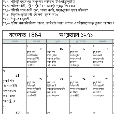
*১৭- শ্রীশ্রী ভুবনেশ্বর সাধুবাবার আর্বিভাব তিথি/ভাতৃদ্বিতীয়া
*২৩- শ্রীগোপাষ্টমী, শ্রীল শ্রীনিবাস আচার্য্য প্রভুর তিরোধান
*২৪- শ্রীশ্রী জগদ্ধাত্রী পূজা, অক্ষয় নবমী, মথুরা-বৃন্দাবন যুগল পরিক্রমা
*২৬- উত্থান/প্রবোধিনী একাদশী, তুলসী লহঙ
*২৮- বৈকুণ্ঠ চতুরদশী
*২৯- পূর্ণিমা রাস/শ্রীশ্রীরাস যাত্রা, কার্ত্তিক স্নান সমাপ্ত ও শ্রীমন্মহাপ্রভুর বৃন্দাবন আগমন উ
নভেম্বর 1864 অগ্রহায়ন ১২৭১ ডিস
সোমবার
মঙ্গলবার
বুধবার
বৃহস্পতিবার
শুক্রবার
১
২
৩
৪
15
16
17
18
কৃষ্ণ পক্ষ
কৃষ্ণ পক্ষ
কৃষ্ণ পক্ষ
কৃষ্ণ পক্ষ
তিথি:দ্বিতীয়া
তিথি:তৃতীয়া
তিথি:চতুর্থী
তিথি:পঞ্চমী
ত
নক্ষত্র:রোহিণী
নক্ষত্র:মৃগশিরা
নক্ষত্র:আর্দ্রা
নক্ষত্র:পুনর্বসু
ন
করণ:তৈতিল
করণ:বণিজ
করণ:বব
করণ:কৌলব
যোগ:শিব
যোগ:সিদ্ধ
যোগ:সাধ্য
যোগ:শুভ
৭
21
৮
৯
১০
১১
22
23
24
25
কৃষ্ণ পক্ষ
কৃষ্ণ পক্ষ
কৃষ্ণ পক্ষ
কৃষ্ণ পক্ষ
কৃষ্ণ পক্ষ
তিথি:অষ্টমী
তিথি:নবমী
তিথি:দশমী
তিথি:দশমী
তিথি:একাদশী
নক্ষত্র:পূর্বফাল্গুনী
নক্ষত্র:উত্তরফাল্গুনী
নক্ষত্র:উত্তরফাল্গুনী
নক্ষত্র:হস্তা
নক্ষত্র:মঘা
করণ:তৈতিল
করণ:বণিজ
করণ:বিষ্টি
করণ:বালব
করণ:বালব
যোগ:বৈধৃতি
যোগ:বিষ্কুম্ভ
যোগ:প্রীতি
যোগ:আয়ুষ্মান
যোগ:ইন্দ্র
১৪
28
১৫
১৬
১৭
১৮