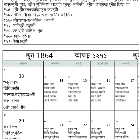
গন্ধেশ্বরী পূজা, শ্রীল শ্রীনিবাস আচার্য্য প্রভুর আবির্ভাব, শ্রীল মাধবেন্দ্র পুরীর তিরোধান
*১৪- শ্রীশ্রীচৈতন্যচরিতামৃত-জয়ন্তী
*১৮- শ্রীল শ্রীবাস পণ্ডিত গোস্বামির আবির্ভাব
*১৯- শ্রীঅপরা/জলক্রীড়া একাদশী
*২২- সাবিত্রী চর্তুদশী
*২৩-ফলাহারী কালিকা পূজা
*২৬- রম্ভা তৃতীয়া
*২৭- উমা চতুর্থী
জুন 1864 আষাঢ় ১২৭১ জুলা
সোমবার
মঙ্গলবার
বুধবার
বৃহস্পতিবার
শুক্রবার
১
13
২
৩
৪
৫
14
15
16
17
শুক্ল পক্ষ
শুক্ল পক্ষ
শুক্ল পক্ষ
শুক্ল পক্ষ
শুক্ল পক্ষ
তিথি:নবমী
তিথি:নবমী
তিথি:দশমী
তিথি:একাদশী
তিথি:দ্বাদশী
নক্ষত্র:হস্তা
নক্ষত্র:চিত্রা
নক্ষত্র:স্বাতী
নক্ষত্র:বিশাখা
নক্ষত্র:উত্তরফাল্গুনী
করণ:কৌলব
করণ:গর
করণ:বিষ্টি
করণ:বালব
করণ:বালব
যোগ:বরীয়ান
যোগ:পরিঘ
যোগ:শিব
যোগ:সিদ্ধ
যোগ:ব্যতীপাত
৮
20
৯
১০
১১
১২
21
22
23
24
কৃষ্ণ পক্ষ
কৃষ্ণ পক্ষ
কৃষ্ণ পক্ষ
কৃষ্ণ পক্ষ
কৃষ্ণ পক্ষ
তিথি:প্রতিপদ
তিথি:দ্বিতীয়া
তিথি:তৃতীয়া
তিথি:চতুর্থী
তিথি:পঞ্চমী
নক্ষত্র:পূর্বাষাঢ়া
নক্ষত্র:উত্তরাষাঢ়া
নক্ষত্র:শ্রবণা
নক্ষত্র:ধনিষ্ঠা