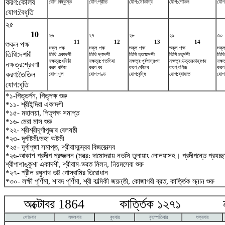
করণ:কৌলব
যোগ:বিষ্কুম্ভ
যোগ:প্রীতি
যোগ:সৌভাগ্য
যোগ:শোভন
যোগ
যোগ:বৈধৃতি
২৫
10
২৬
২৭
২৮
২৯
৩০
11
12
13
14
শুক্ল পক্ষ
শুক্ল পক্ষ
শুক্ল পক্ষ
শুক্ল পক্ষ
শুক্ল পক্ষ
শুক্ল
তিথি:দশমী
তিথি:একাদশী
তিথি:দ্বাদশী
তিথি:ত্রয়োদশী
তিথি:চতুর্দশী
তিথি:
নক্ষত্র:ধনিষ্ঠা
নক্ষত্র:শতভিষ‌া
নক্ষত্র:পূর্বভাদ্রপদ
নক্ষত্র:উত্তরভাদ্রপদ
নক্ষ
নক্ষত্র:শ্রবণা
করণ:বণিজ
করণ:বব
করণ:কৌলব
করণ:বণিজ
করণ
করণ:তৈতিল
যোগ:শূল
যোগ:গণ্ড
যোগ:বৃদ্ধি
যোগ:ব্যাঘাত
যোগ:
যোগ:ধৃতি
*১-পিতৃতর্পন, পিতৃপক্ষ শুরু
*১১- শ্রীইন্দিরা একাদশী
*১৫- মহালয়া, পিতৃপক্ষ সমাপ্ত
*১৬- মেরা মাস শুরু
*২২- শ্রীশ্রীদূর্গাপূজার বেলষষ্ঠী
*২৩- দূর্গাষ্টমী/মহা অষ্টমী
*২৫- দূর্গাপূজা সমাপ্ত, শ্রীরামচন্দ্রর বিজয়োত্সব
*২৬-আকাশ প্রদীপ প্রজ্জলন (মন্ত্র: দামোদরায় নভসি তুলায়াং লোলয়াসহ। প্রদীপন্তে প্রযচ
শ্রীপাশাঙ্কুশা একাদশী, শ্রীরাম-ভরত মিলন, নিয়মসেবা শুরু
*২৭- শ্রীল রঘুনাথ ভট্ট গোস্বামির তিরোধান
*৩০- লক্ষী পূর্ণিমা, শারদ পূর্ণিমা, শ্রী বাল্মিকী জয়ন্তী, কোজাগরী ব্রত, কার্ত্তিক স্নান শুরু
অক্টোবর 1864 কার্ত্তিক ১২৭১ নভ
সোমবার
মঙ্গলবার
বুধবার
বৃহস্পতিবার
শুক্রবার