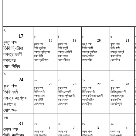
২
17
৩
৪
৫
৬
18
19
20
21
কৃষ্ণ পক্ষ
কৃষ্ণ পক্ষ
কৃষ্ণ পক্ষ
কৃষ্ণ পক্ষ
কৃষ্ণ পক্ষ
তিথি:দ্বিতীয়া
তিথি:তৃতীয়া
তিথি:চতুর্থী
তিথি:পঞ্চমী
তিথি:ষষ্ঠী
নক্ষত্র:কৃত্তিকা
নক্ষত্র:রোহিণী
নক্ষত্র:মৃগশিরা
নক্ষত্র:আর্দ্রা
ন
নক্ষত্র:ভরণী
করণ:বিষ্টি
করণ:বালব
করণ:তৈতিল
করণ:বণিজ
করণ:গর
যোগ:ব্যতীপাত
যোগ:বরীয়ান
যোগ:পরিঘ
যোগ:শিব
যোগ:সিদ্ধি
৯
24
১০
১১
১২
১৩
25
26
27
28
কৃষ্ণ পক্ষ
কৃষ্ণ পক্ষ
কৃষ্ণ পক্ষ
কৃষ্ণ পক্ষ
কৃষ্ণ পক্ষ
তিথি:নবমী
তিথি:দশমী
তিথি:একাদশী
তিথি:দ্বাদশী
তিথি:ত্রয়োদশী
নক্ষত্র:মঘা
নক্ষত্র:পূর্বফাল্গুনী
নক্ষত্র:উত্তরফাল্গুনী
নক্ষত্র:হস্তা
নক্ষত্র:অশ্লেষা
করণ:বিষ্টি
করণ:বালব
করণ:তৈতিল
করণ:বণিজ
করণ:গর
যোগ:শুক্র
যোগ:ব্রহ্ম
যোগ:ইন্দ্র
যোগ:বৈধৃতি
যোগ:শুভ
১৬
31
১৭
১৮
১৯
২০
1
2
3
4
শুক্ল পক্ষ
শুক্ল পক্ষ
শুক্ল পক্ষ
শুক্ল পক্ষ
শুক্ল পক্ষ
তিথি:প্রতিপদ
তিথি:দ্বিতীয়া
তিথি:তৃতীয়া
তিথি:চতুর্থী
তিথি:পঞ্চমী
ত