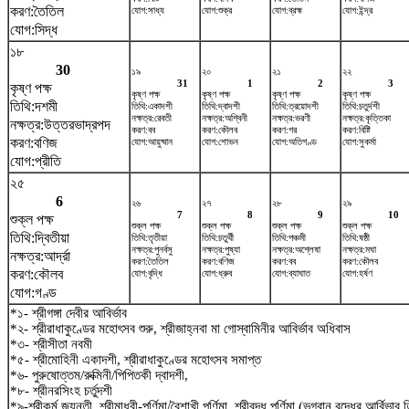
করণ:তৈতিল
যোগ:সাধ্য
যোগ:শুক্র
যোগ:ব্রহ্ম
যোগ:ইন্দ্র
যোগ:সিদ্ধ
১৮
30
১৯
২০
২১
২২
31
1
2
3
কৃষ্ণ পক্ষ
কৃষ্ণ পক্ষ
কৃষ্ণ পক্ষ
কৃষ্ণ পক্ষ
কৃষ্ণ পক্ষ
তিথি:দশমী
তিথি:একাদশী
তিথি:দ্বাদশী
তিথি:ত্রয়োদশী
তিথি:চতুর্দশী
নক্ষত্র:রেবতী
নক্ষত্র:অশ্বিনী
নক্ষত্র:ভরণী
নক্ষত্র:কৃত্তিকা
নক্ষত্র:উত্তরভাদ্রপদ
করণ:বব
করণ:কৌলব
করণ:গর
করণ:বিষ্টি
করণ:বণিজ
যোগ:আয়ুষ্মান
যোগ:শোভন
যোগ:অতিগণ্ড
যোগ:সুকর্মা
যোগ:প্রীতি
২৫
6
২৬
২৭
২৮
২৯
7
8
9
10
শুক্ল পক্ষ
শুক্ল পক্ষ
শুক্ল পক্ষ
শুক্ল পক্ষ
শুক্ল পক্ষ
তিথি:দ্বিতীয়া
তিথি:তৃতীয়া
তিথি:চতুর্থী
তিথি:পঞ্চমী
তিথি:ষষ্ঠী
নক্ষত্র:পুনর্বসু
নক্ষত্র:পুষ্যা
নক্ষত্র:অশ্লেষা
নক্ষত্র:মঘা
নক্ষত্র:আর্দ্রা
করণ:তৈতিল
করণ:বণিজ
করণ:বব
করণ:কৌলব
করণ:কৌলব
যোগ:বৃদ্ধি
যোগ:ধ্রুব
যোগ:ব্যাঘাত
যোগ:হর্ষণ
যোগ:গণ্ড
*১- শ্রীগঙ্গা দেবীর আবির্ভাব
*২- শ্রীরাধাকুণ্ডের মহোৎসব শুরু, শ্রীজাহ্নবা মা গোস্বামিনীর আবির্ভাব অধিবাস
*৩- শ্রীসীতা নবমী
*৫- শ্রীমোহিনী একাদশী, শ্রীরাধাকুণ্ডের মহোৎসব সমাপ্ত
*৬- পুরুষোত্তম/রুক্মিনী/পিপিতকী দ্বাদশী,
*৮- শ্রীনরসিংহ চর্তুদশী
*৯-শ্রীকুর্ম জয়ন্তী, শ্রীমাধবী-পূর্ণিমা/বৈশাখী পূর্ণিমা, শ্রীবুদ্ধ পূর্ণিমা (ভগবান বুদ্ধের আর্বিভা