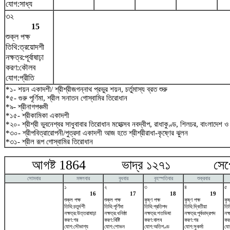
যোগ:সাধ্য
৩২
15
শুক্ল পক্ষ
তিথি:ত্রয়োদশী
নক্ষত্র:পূর্বাষাঢ়া
করণ:কৌলব
যোগ:প্রীতি
*১- শয়ন একাদশী/ শ্রীশ্রীজগন্নাথ প্রভুর শয়ন, চর্তুমাস্য ব্রত শুরু
*৫- গুরু পূর্ণিমা, শ্রীল সনাতন গোস্বামির তিরোধান
*৯- শ্রীনাগপঞ্চমী
*১৫- শ্রীকামিকা একাদশী
*২০- শ্রীশ্রী ভুবনেশ্বর সাধুবাবার তিরোধান মহোত্সব নবদ্বীপ, রাধাকুণ্ড, শিলচর, বাংলাদেশ 
*৩০- শ্রীপবিত্রারোপনী/পুত্রদা একাদশী আজ হতে শ্রীশ্রীরাধা-কৃষ্ণের ঝুলন
*৩১- শ্রীল রূপ গোস্বামির তিরোধান
আগষ্ট 1864 ভাদ্র ১২৭১ সেপ্টেম
সোমবার
মঙ্গলবার
বুধবার
বৃহস্পতিবার
শুক্রবার
১
২
৩
৪
৫
16
17
18
19
শুক্ল পক্ষ
শুক্ল পক্ষ
কৃষ্ণ পক্ষ
কৃষ্ণ পক্ষ
কৃষ
তিথি:চতুর্দশী
তিথি:পূর্ণিমা
তিথি:প্রতিপদ
তিথি:দ্বিতীয়া
তিথ
নক্ষত্র:উত্তরাষাঢ়া
নক্ষত্র:ধনিষ্ঠা
নক্ষত্র:শতভিষ‌া
নক্ষত্র:পূর্বভাদ্রপদ
নক
করণ:গর
করণ:বিষ্টি
করণ:বালব
করণ:গর
করণ
যোগ:সৌভাগ্য
যোগ:শোভন
যোগ:অতিগণ্ড
যোগ:সুকর্মা
যো