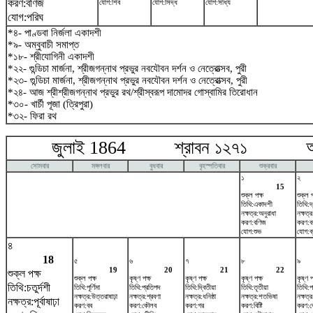
করণ:বণিজ
যোগ:শিব
যোগ:সিদ্ধ
যোগ:সাধ্য
যোগ:পরিঘ
*৪- পাণ্ডবা নির্জলা একাদশী
*৯- অম্বুবাচী সমাপ্ত
*১৮- শ্রীযোগিনী একাদশী
*২২- গুন্ডিচা মার্জনা, শ্রীজগন্নাথ প্রভুর নবযৌবন দর্শন ও নেত্রোত্সব, পুরী
*২৩- গুন্ডিচা মার্জনা, শ্রীজগন্নাথ প্রভুর নবযৌবন দর্শন ও নেত্রোত্সব, পুরী
*২৪- আজ শ্রীশ্রীজগন্নাথ প্রভুর রথ/শ্রীস্বরূপ দামোদর গোস্বামির তিরোধান
*৩০- খার্চী পূজা (ত্রিপুরা)
*৩২- ফিরা রথ
জুলাই 1864 শ্রাবন ১২৭১ আগষ
সোমবার
মঙ্গলবার
বুধবার
বৃহস্পতিবার
শুক্রবার
১
২
15
শুক্ল পক্ষ
শুক্ল প
তিথি:একাদশী
তিথি:দ
নক্ষত্র:অনুরাধা
নক্ষত্র
করণ:বণিজ
করণ:ব
যোগ:শুভ
যোগ:ব্
৪
18
৫
৬
৭
৮
৯
19
20
21
22
শুক্ল পক্ষ
শুক্ল পক্ষ
কৃষ্ণ পক্ষ
কৃষ্ণ পক্ষ
কৃষ্ণ পক্ষ
কৃষ্ণ প
তিথি:চতুর্দশী
তিথি:পূর্ণিমা
তিথি:প্রতিপদ
তিথি:দ্বিতীয়া
তিথি:তৃতীয়া
তিথি:প
নক্ষত্র:উত্তরাষাঢ়া
নক্ষত্র:শ্রবণা
নক্ষত্র:ধনিষ্ঠা
নক্ষত্র:শতভিষ‌া
নক্ষত্র
নক্ষত্র:পূর্বাষাঢ়া
করণ:বব
করণ:কৌলব
করণ:গর
করণ:বিষ্টি
করণ: