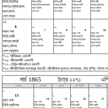
তিথি:দ্বিতীয়া
তিথি:তৃতীয়া
তিথি:চতুর্থী
তিথি:পঞ্চমী
তিথি:ষষ্ঠী
নক্ষত্র:উত্তরভাদ্রপদ
নক্ষত্র:অশ্বিনী
নক্ষত্র:ভরণী
নক্ষত্র:কৃত্তিকা
নক্ষত্র:পূর্বভাদ্রপদ
করণ:তৈতিল
করণ:বণিজ
করণ:বালব
করণ:তৈতিল
করণ:বালব
যোগ:শুভ
যোগ:শুক্র
যোগ:ইন্দ্র
যোগ:বৈধৃতি
যোগ:সাধ্য
২৪
6
২৫
২৬
২৭
২৮
7
8
9
10
শুক্ল পক্ষ
শুক্ল পক্ষ
শুক্ল পক্ষ
শুক্ল পক্ষ
শুক্ল পক্ষ
তিথি:নবমী
তিথি:দশমী
তিথি:একাদশী
তিথি:দ্বাদশী
তিথি:ত্রয়োদশী
নক্ষত্র:পুনর্বসু
নক্ষত্র:পুষ্যা
নক্ষত্র:অশ্লেষা
নক্ষত্র:মঘা
নক্ষত্র:আর্দ্রা
করণ:গর
করণ:বিষ্টি
করণ:বালব
করণ:তৈতিল
করণ:কৌলব
যোগ:সৌভাগ্য
যোগ:শোভন
যোগ:অতিগণ্ড
যোগ:সুকর্মা
যোগ:আয়ুষ্মান
*১২- শ্রীবিজয়া একাদশী
*২৬- শ্রীআমর্দ্দকী একাদশী
*২৭- গোবিন্দ/শ্রীনরসিংহ দ্বাদশী
*৩০-শ্রীশ্রীগৌরাঙ্গ মহাপ্রভুর জয়ন্তী, শ্রীশ্রীরাধা-কৃষ্ণের দোলযাত্রা, গৌর পূর্ণিমা, হলিকা দ
মার্চ 1865 চৈত্র ১২৭১ এপ্র
সোমবার
মঙ্গলবার
বুধবার
বৃহস্পতিবার
শুক্রবার
১
13
২
৩
৪
৫
14
15
16
17
কৃষ্ণ পক্ষ
কৃষ্ণ পক্ষ
কৃষ্ণ পক্ষ
কৃষ্ণ পক্ষ
কৃষ্ণ পক্ষ
তিথি:প্রতিপদ
তিথি:দ্বিতীয়া
তিথি:তৃতীয়া
তিথি:চতুর্থী
তিথি:পঞ্চমী