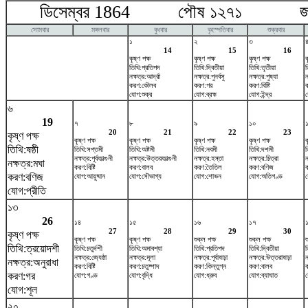
ডিসেম্বর 1864 পৌষ ১২৭১ জানুয়
সোমবার
মঙ্গলবার
বুধবার
বৃহস্পতিবার
শুক্রবার
১
২
৩
14
15
16
কৃষ্ণ পক্ষ
কৃষ্ণ পক্ষ
কৃষ্ণ পক্ষ
ক
তিথি:প্রতিপদ
তিথি:দ্বিতীয়া
তিথি:তৃতীয়া
ত
নক্ষত্র:আর্দ্রা
নক্ষত্র:পুনর্বসু
নক্ষত্র:পুষ্যা
ন
করণ:কৌলব
করণ:গর
করণ:বিষ্টি
যোগ:শুক্র
যোগ:ব্রহ্ম
যোগ:ইন্দ্র
য
৬
19
৭
৮
৯
১০
20
21
22
23
কৃষ্ণ পক্ষ
কৃষ্ণ পক্ষ
কৃষ্ণ পক্ষ
কৃষ্ণ পক্ষ
কৃষ্ণ পক্ষ
ক
তিথি:ষষ্ঠী
তিথি:সপ্তমী
তিথি:অষ্টমী
তিথি:নবমী
তিথি:দশমী
নক্ষত্র:পূর্বফাল্গুনী
নক্ষত্র:উত্তরফাল্গুনী
নক্ষত্র:হস্তা
নক্ষত্র:চিত্রা
ন
নক্ষত্র:মঘা
করণ:বিষ্টি
করণ:বালব
করণ:তৈতিল
করণ:বণিজ
করণ:বণিজ
যোগ:আয়ুষ্মান
যোগ:সৌভাগ্য
যোগ:শোভন
যোগ:অতিগণ্ড
য
যোগ:প্রীতি
১৩
26
১৪
১৫
১৬
১৭
27
28
29
30
কৃষ্ণ পক্ষ
কৃষ্ণ পক্ষ
কৃষ্ণ পক্ষ
শুক্ল পক্ষ
শুক্ল পক্ষ
শ
তিথি:ত্রয়োদশী
তিথি:চতুর্দশী
তিথি:অমাবশ্যা
তিথি:প্রতিপদ
তিথি:দ্বিতীয়া
ত
নক্ষত্র:জ্যেষ্ঠা
নক্ষত্র:মূলা
নক্ষত্র:পূর্বাষাঢ়া
নক্ষত্র:উত্তরাষাঢ়া
ন
নক্ষত্র:অনুরাধা
করণ:বিষ্টি
করণ:চতুষ্পাদ
করণ:কিন্তুগ্ন
করণ:বালব
করণ:গর
যোগ:গণ্ড
যোগ:বৃদ্ধি
যোগ:ধ্রুব
যোগ:ব্যাঘাত
য
যোগ:শূল
২০