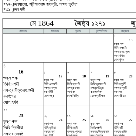
*২৭- চন্দনযাত্রা, শ্রীপরশুরাম জয়ন্তী, অক্ষয় তৃতীয়া
*৩১- চন্দন ষষ্ঠী
মে 1864 জৈষ্ঠ্য ১২৭১ জুন
সোমবার
মঙ্গলবার
বুধবার
বৃহস্পতিবার
শুক্রবার
১
13
শুক্ল পক্ষ
তিথি:সপ্তমী
নক্ষত্র:অশ্লেষা
করণ:বণিজ
যোগ:বৃদ্ধি
৪
16
৫
৬
৭
৮
17
18
19
20
শুক্ল পক্ষ
শুক্ল পক্ষ
শুক্ল পক্ষ
শুক্ল পক্ষ
শুক্ল পক্ষ
তিথি:দশমী
তিথি:একাদশী
তিথি:দ্বাদশী
তিথি:ত্রয়োদশী
তিথি:চতুর্দশী
নক্ষত্র:হস্তা
নক্ষত্র:হস্তা
নক্ষত্র:চিত্রা
নক্ষত্র:স্বাতী
নক্ষত্র:উত্তরফাল্গুনী
করণ:বিষ্টি
করণ:বব
করণ:কৌলব
করণ:গর
করণ:গর
যোগ:বজ্র
যোগ:সিদ্ধি
যোগ:ব্যতীপাত
যোগ:বরীয়ান
যোগ:হর্ষণ
১১
23
১২
১৩
১৪
১৫
24
25
26
27
কৃষ্ণ পক্ষ
কৃষ্ণ পক্ষ
কৃষ্ণ পক্ষ
কৃষ্ণ পক্ষ
কৃষ্ণ পক্ষ
তিথি:দ্বিতীয়া
তিথি:তৃতীয়া
তিথি:চতুর্থী
তিথি:পঞ্চমী
তিথি:ষষ্ঠী
নক্ষত্র:মূলা
নক্ষত্র:পূর্বাষাঢ়া
নক্ষত্র:উত্তরাষাঢ়া
নক্ষত্র:ধনিষ্ঠা
নক্ষত্র:জ্যেষ্ঠা
করণ:বিষ্টি
করণ:বালব
করণ:তৈতিল
করণ:বণিজ