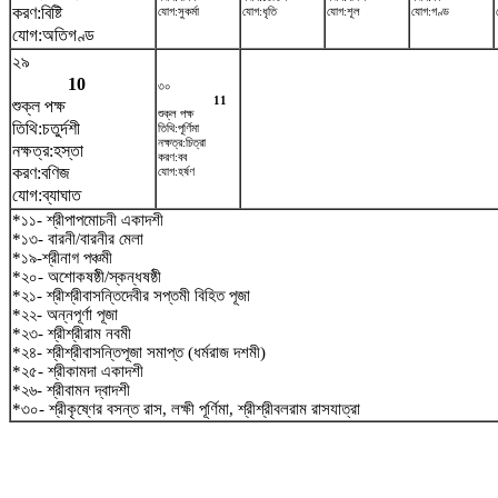
করণ:বিষ্টি
যোগ:সুকর্মা
যোগ:ধৃতি
যোগ:শূল
যোগ:গণ্ড
যোগ:অতিগণ্ড
২৯
10
৩০
11
শুক্ল পক্ষ
শুক্ল পক্ষ
তিথি:চতুর্দশী
তিথি:পূর্ণিমা
নক্ষত্র:চিত্রা
নক্ষত্র:হস্তা
করণ:বব
করণ:বণিজ
যোগ:হর্ষণ
যোগ:ব্যাঘাত
*১১- শ্রীপাপমোচনী একাদশী
*১৩- বারনী/বারনীর মেলা
*১৯-শ্রীনাগ পঞ্চমী
*২০- অশোকষষ্ঠী/স্কন্ধষষ্ঠী
*২১- শ্রীশ্রীবাসন্তিদেবীর সপ্তমী বিহিত পূজা
*২২- অন্নপূর্ণা পূজা
*২৩- শ্রীশ্রীরাম নবমী
*২৪- শ্রীশ্রীবাসন্তিপূজা সমাপ্ত (ধর্মরাজ দশমী)
*২৫- শ্রীকামদা একাদশী
*২৬- শ্রীবামন দ্বাদশী
*৩০- শ্রীকৃষ্ণের বসন্ত রাস, লক্ষী পূর্ণিমা, শ্রীশ্রীবলরাম রাসযাত্রা