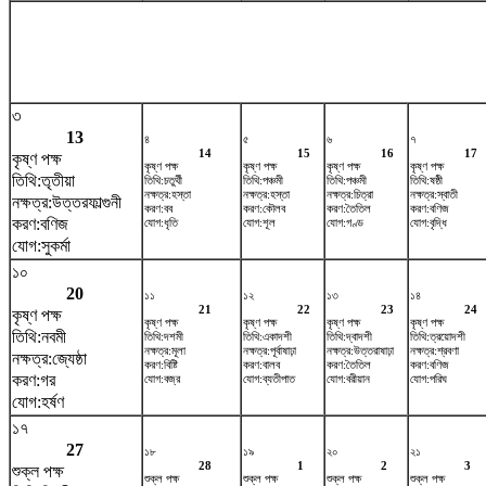
৩
13
৪
৫
৬
৭
14
15
16
17
কৃষ্ণ পক্ষ
কৃষ্ণ পক্ষ
কৃষ্ণ পক্ষ
কৃষ্ণ পক্ষ
কৃষ্ণ পক্ষ
তিথি:তৃতীয়া
তিথি:চতুর্থী
তিথি:পঞ্চমী
তিথি:পঞ্চমী
তিথি:ষষ্ঠী
নক্ষত্র:হস্তা
নক্ষত্র:হস্তা
নক্ষত্র:চিত্রা
নক্ষত্র:স্বাতী
নক্ষত্র:উত্তরফাল্গুনী
করণ:বব
করণ:কৌলব
করণ:তৈতিল
করণ:বণিজ
করণ:বণিজ
যোগ:ধৃতি
যোগ:শূল
যোগ:গণ্ড
যোগ:বৃদ্ধি
যোগ:সুকর্মা
১০
20
১১
১২
১৩
১৪
21
22
23
24
কৃষ্ণ পক্ষ
কৃষ্ণ পক্ষ
কৃষ্ণ পক্ষ
কৃষ্ণ পক্ষ
কৃষ্ণ পক্ষ
তিথি:নবমী
তিথি:দশমী
তিথি:একাদশী
তিথি:দ্বাদশী
তিথি:ত্রয়োদশী
নক্ষত্র:মূলা
নক্ষত্র:পূর্বাষাঢ়া
নক্ষত্র:উত্তরাষাঢ়া
নক্ষত্র:শ্রবণা
নক্ষত্র:জ্যেষ্ঠা
করণ:বিষ্টি
করণ:বালব
করণ:তৈতিল
করণ:বণিজ
করণ:গর
যোগ:বজ্র
যোগ:ব্যতীপাত
যোগ:বরীয়ান
যোগ:পরিঘ
যোগ:হর্ষণ
১৭
27
১৮
১৯
২০
২১
28
1
2
3
শুক্ল পক্ষ
শুক্ল পক্ষ
শুক্ল পক্ষ
শুক্ল পক্ষ
শুক্ল পক্ষ