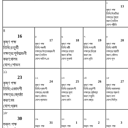
১
13
কৃষ্ণ পক্ষ
তিথি:দ্বিতীয়া
নক্ষত্র:পুষ্যা
করণ:তৈতিল
যোগ:প্রীতি
৪
16
৫
৬
৭
৮
17
18
19
20
কৃষ্ণ পক্ষ
কৃষ্ণ পক্ষ
কৃষ্ণ পক্ষ
কৃষ্ণ পক্ষ
কৃষ্ণ পক্ষ
তিথি:চতুর্থী
তিথি:পঞ্চমী
তিথি:ষষ্ঠী
তিথি:সপ্তমী
তিথি:অষ্টমী
নক্ষত্র:উত্তরফাল্গুনী
নক্ষত্র:হস্তা
নক্ষত্র:চিত্রা
নক্ষত্র:স্বাতী
নক্ষত্র:পূর্বফাল্গুনী
করণ:তৈতিল
করণ:বণিজ
করণ:বব
করণ:কৌলব
করণ:বালব
যোগ:অতিগণ্ড
যোগ:সুকর্মা
যোগ:ধৃতি
যোগ:শূল
যোগ:শোভন
১১
23
১২
১৩
১৪
১৫
24
25
26
27
কৃষ্ণ পক্ষ
কৃষ্ণ পক্ষ
কৃষ্ণ পক্ষ
কৃষ্ণ পক্ষ
কৃষ্ণ পক্ষ
তিথি:একাদশী
তিথি:দ্বাদশী
তিথি:ত্রয়োদশী
তিথি:চতুর্দশী
তিথি:অমাবশ্যা
নক্ষত্র:জ্যেষ্ঠা
নক্ষত্র:মূলা
নক্ষত্র:পূর্বাষাঢ়া
নক্ষত্র:শ্রবণা
নক্ষত্র:জ্যেষ্ঠা
করণ:কৌলব
করণ:গর
করণ:শকুনি
করণ:নাগ
করণ:বব
যোগ:ব্যাঘাত
যোগ:হর্ষণ
যোগ:বজ্র
যোগ:সিদ্ধি
যোগ:ধ্রুব
১৮
30
১৯
২০
২১
২২
31
1
2
3
শুক্ল পক্ষ
শুক্ল পক্ষ
শুক্ল পক্ষ
শুক্ল পক্ষ
শুক্ল পক্ষ