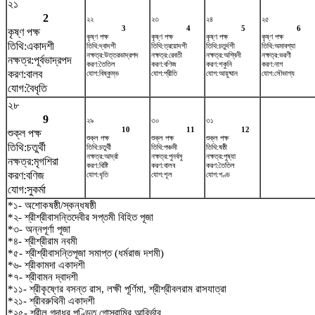
২১
2
২২
২৩
২৪
২৫
3
4
5
6
কৃষ্ণ পক্ষ
কৃষ্ণ পক্ষ
কৃষ্ণ পক্ষ
কৃষ্ণ পক্ষ
কৃষ্ণ পক্ষ
তিথি:একাদশী
তিথি:দ্বাদশী
তিথি:ত্রয়োদশী
তিথি:চতুর্দশী
তিথি:অমাবশ্যা
নক্ষত্র:উত্তরভাদ্রপদ
নক্ষত্র:রেবতী
নক্ষত্র:অশ্বিনী
নক্ষত্র:ভরণী
নক্ষত্র:পূর্বভাদ্রপদ
করণ:তৈতিল
করণ:বণিজ
করণ:শকুনি
করণ:নাগ
করণ:বালব
যোগ:বিষ্কুম্ভ
যোগ:প্রীতি
যোগ:আয়ুষ্মান
যোগ:সৌভাগ্য
যোগ:বৈধৃতি
২৮
9
২৯
৩০
৩১
10
11
12
শুক্ল পক্ষ
শুক্ল পক্ষ
শুক্ল পক্ষ
শুক্ল পক্ষ
তিথি:চতুর্থী
তিথি:চতুর্থী
তিথি:পঞ্চমী
তিথি:ষষ্ঠী
নক্ষত্র:আর্দ্রা
নক্ষত্র:পুনর্বসু
নক্ষত্র:পুষ্যা
নক্ষত্র:মৃগশিরা
করণ:বিষ্টি
করণ:বালব
করণ:তৈতিল
করণ:বণিজ
যোগ:ধৃতি
যোগ:শূল
যোগ:গণ্ড
যোগ:সুকর্মা
*১- অশোকষষ্ঠী/স্কন্ধষষ্ঠী
*২- শ্রীশ্রীবাসন্তিদেবীর সপ্তমী বিহিত পূজা
*৩- অন্নপূর্ণা পূজা
*৪- শ্রীশ্রীরাম নবমী
*৫- শ্রীশ্রীবাসন্তিপূজা সমাপ্ত (ধর্মরাজ দশমী)
*৬- শ্রীকামদা একাদশী
*৭- শ্রীবামন দ্বাদশী
*১১- শ্রীকৃষ্ণের বসন্ত রাস, লক্ষী পূর্ণিমা, শ্রীশ্রীবলরাম রাসযাত্রা
*২১- শ্রীবরুথিনী একাদশী
*২৫- শ্রীল গদাধর পণ্ডিত গোস্বামির আবির্ভাব