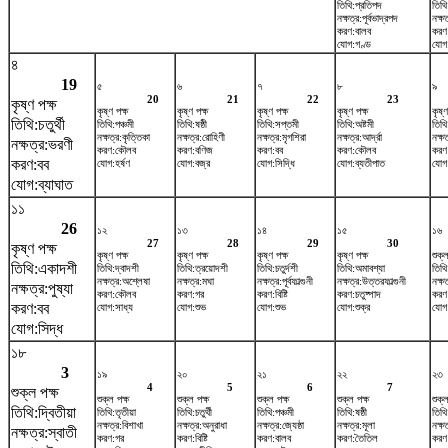
তিথি:প্রতিপদ
তিথি
নক্ষত্র:পূর্বভাদ্রপদ
নক্ষ
করণ:বালব
করণ
যোগ:গণ্ড
যোগ:
৪
19
৫
৬
৭
৮
৯
20
21
22
23
কৃষ্ণ পক্ষ
কৃষ্ণ পক্ষ
কৃষ্ণ পক্ষ
কৃষ্ণ পক্ষ
কৃষ্ণ পক্ষ
কৃষ্ণ
তিথি:চতুর্থী
তিথি:পঞ্চমী
তিথি:ষষ্ঠী
তিথি:সপ্তমী
তিথি:অষ্টমী
তিথি
নক্ষত্র:কৃত্তিকা
নক্ষত্র:রোহিণী
নক্ষত্র:মৃগশিরা
নক্ষত্র:আর্দ্রা
নক্ষত
নক্ষত্র:ভরণী
করণ:কৌলব
করণ:বণিজ
করণ:বব
করণ:কৌলব
করণ
করণ:বব
যোগ:হর্ষণ
যোগ:বজ্র
যোগ:সিদ্ধি
যোগ:ব্যতীপাত
যোগ
যোগ:ব্যাঘাত
১১
26
১২
১৩
১৪
১৫
১৬
27
28
29
30
কৃষ্ণ পক্ষ
কৃষ্ণ পক্ষ
কৃষ্ণ পক্ষ
কৃষ্ণ পক্ষ
কৃষ্ণ পক্ষ
শুক্ল
তিথি:একাদশী
তিথি:দ্বাদশী
তিথি:ত্রয়োদশী
তিথি:চতুর্দশী
তিথি:অমাবশ্যা
তিথি
নক্ষত্র:অশ্লেষা
নক্ষত্র:মঘা
নক্ষত্র:পূর্বফাল্গুনী
নক্ষত্র:উত্তরফাল্গুনী
নক্ষ
নক্ষত্র:পুষ্যা
করণ:কৌলব
করণ:গর
করণ:বিষ্টি
করণ:চতুষ্পাদ
করণ:
করণ:বব
যোগ:সাধ্য
যোগ:শুভ
যোগ:শুভ
যোগ:শুক্র
যোগ:
যোগ:সিদ্ধ
১৮
3
১৯
২০
২১
২২
২৩
4
5
6
7
শুক্ল পক্ষ
শুক্ল পক্ষ
শুক্ল পক্ষ
শুক্ল পক্ষ
শুক্ল পক্ষ
শুক্ল
তিথি:দ্বিতীয়া
তিথি:তৃতীয়া
তিথি:চতুর্থী
তিথি:পঞ্চমী
তিথি:ষষ্ঠী
তিথি
নক্ষত্র:বিশাখা
নক্ষত্র:অনুরাধা
নক্ষত্র:জ্যেষ্ঠা
নক্ষত্র:মূলা
নক্ষত
নক্ষত্র:স্বাতী
করণ:গর
করণ:বিষ্টি
করণ:বালব
করণ:তৈতিল
করণ:ব