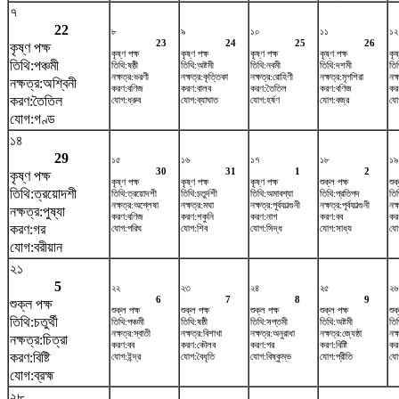
৭
22
৮
৯
১০
১১
১২
23
24
25
26
কৃষ্ণ পক্ষ
কৃষ্ণ পক্ষ
কৃষ্ণ পক্ষ
কৃষ্ণ পক্ষ
কৃষ্ণ পক্ষ
কৃষ
তিথি:পঞ্চমী
তিথি:ষষ্ঠী
তিথি:অষ্টমী
তিথি:নবমী
তিথি:দশমী
তি
নক্ষত্র:ভরণী
নক্ষত্র:কৃত্তিকা
নক্ষত্র:রোহিণী
নক্ষত্র:মৃগশিরা
নক্
নক্ষত্র:অশ্বিনী
করণ:বণিজ
করণ:বালব
করণ:তৈতিল
করণ:বণিজ
কর
করণ:তৈতিল
যোগ:ধ্রুব
যোগ:ব্যাঘাত
যোগ:হর্ষণ
যোগ:বজ্র
যো
যোগ:গণ্ড
১৪
29
১৫
১৬
১৭
১৮
১৯
30
31
1
2
কৃষ্ণ পক্ষ
কৃষ্ণ পক্ষ
কৃষ্ণ পক্ষ
কৃষ্ণ পক্ষ
শুক্ল পক্ষ
শুক
তিথি:ত্রয়োদশী
তিথি:ত্রয়োদশী
তিথি:চতুর্দশী
তিথি:অমাবশ্যা
তিথি:প্রতিপদ
তিথ
নক্ষত্র:অশ্লেষা
নক্ষত্র:মঘা
নক্ষত্র:পূর্বফাল্গুনী
নক্ষত্র:পূর্বফাল্গুনী
নক্
নক্ষত্র:পুষ্যা
করণ:বণিজ
করণ:শকুনি
করণ:নাগ
করণ:বব
কর
করণ:গর
যোগ:পরিঘ
যোগ:শিব
যোগ:সিদ্ধ
যোগ:সাধ্য
যো
যোগ:বরীয়ান
২১
5
২২
২৩
২৪
২৫
২৬
6
7
8
9
শুক্ল পক্ষ
শুক্ল পক্ষ
শুক্ল পক্ষ
শুক্ল পক্ষ
শুক্ল পক্ষ
শুক
তিথি:চতুর্থী
তিথি:পঞ্চমী
তিথি:ষষ্ঠী
তিথি:সপ্তমী
তিথি:অষ্টমী
তি
নক্ষত্র:স্বাতী
নক্ষত্র:বিশাখা
নক্ষত্র:অনুরাধা
নক্ষত্র:জ্যেষ্ঠা
নক্
নক্ষত্র:চিত্রা
করণ:বব
করণ:কৌলব
করণ:গর
করণ:বিষ্টি
কর
করণ:বিষ্টি
যোগ:ইন্দ্র
যোগ:বৈধৃতি
যোগ:বিষ্কুম্ভ
যোগ:প্রীতি
যো
যোগ:ব্রহ্ম
২৮