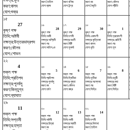
নক্ষত্র:মূলা
করণ:তৈতিল
করণ:বণিজ
করণ:বব
করণ:কৌলব
করণ:বালব
যোগ:ব্রহ্ম
যোগ:ইন্দ্র
যোগ:বৈধৃতি
যোগ:প্রীতি
যোগ:শুক্র
১৫
27
১৬
১৭
১৮
১৯
28
29
30
1
কৃষ্ণ পক্ষ
কৃষ্ণ পক্ষ
কৃষ্ণ পক্ষ
কৃষ্ণ পক্ষ
কৃষ্ণ পক্ষ
তিথি:অষ্টমী
তিথি:নবমী
তিথি:দশমী
তিথি:একাদশী
তিথি:ত্রয়োদশী
নক্ষত্র:অশ্বিনী
নক্ষত্র:ভরণী
নক্ষত্র:কৃত্তিকা
নক্ষত্র:রোহিণী
নক্ষত্র:উত্তরভাদ্রপদ
করণ:গর
করণ:বিষ্টি
করণ:বালব
করণ:গর
করণ:কৌলব
যোগ:অতিগণ্ড
যোগ:সুকর্মা
যোগ:ধৃতি
যোগ:শূল
যোগ:শোভন
২২
4
২৩
২৪
২৫
২৬
5
6
7
8
শুক্ল পক্ষ
শুক্ল পক্ষ
শুক্ল পক্ষ
শুক্ল পক্ষ
শুক্ল পক্ষ
তিথি:প্রতিপদ
তিথি:প্রতিপদ
তিথি:দ্বিতীয়া
তিথি:তৃতীয়া
তিথি:চতুর্থী
নক্ষত্র:পুনর্বসু
নক্ষত্র:পুষ্যা
নক্ষত্র:অশ্লেষা
নক্ষত্র:মঘা
নক্ষত্র:পুনর্বসু
করণ:বব
করণ:কৌলব
করণ:গর
করণ:বিষ্টি
করণ:কিন্তুগ্ন
যোগ:হর্ষণ
যোগ:বজ্র
যোগ:সিদ্ধি
যোগ:সিদ্ধি
যোগ:ব্যাঘাত
২৯
11
৩০
৩১
৩২
12
13
14
শুক্ল পক্ষ
শুক্ল পক্ষ
শুক্ল পক্ষ
শুক্ল পক্ষ
তিথি:সপ্তমী
তিথি:অষ্টমী
তিথি:নবমী
তিথি:দশমী
নক্ষত্র:চিত্রা
নক্ষত্র:স্বাতী
নক্ষত্র:বিশাখা
নক্ষত্র:হস্তা
করণ:বব
করণ:বালব
করণ:তৈতিল