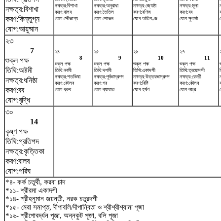
নক্ষত্র:বিশাখা
নক্ষত্র:অনুরাধা
নক্ষত্র:জ্যেষ্ঠা
নক্ষত্র:মূলা
ন
নক্ষত্র:বিশাখা
করণ:বালব
করণ:তৈতিল
করণ:বণিজ
করণ:বব
করণ:কিন্তুগ্ন
যোগ:সৌভাগ্য
যোগ:শোভন
যোগ:অতিগণ্ড
যোগ:সুকর্মা
যোগ:আয়ুষ্মান
২৩
7
২৪
২৫
২৬
২৭
8
9
10
11
শুক্ল পক্ষ
শুক্ল পক্ষ
শুক্ল পক্ষ
শুক্ল পক্ষ
শুক্ল পক্ষ
তিথি:অষ্টমী
তিথি:নবমী
তিথি:দশমী
তিথি:একাদশী
তিথি:ত্রয়োদশী
নক্ষত্র:শতভিষ‌া
নক্ষত্র:পূর্বভাদ্রপদ
নক্ষত্র:উত্তরভাদ্রপদ
নক্ষত্র:রেবতী
নক্ষত্র:ধনিষ্ঠা
করণ:কৌলব
করণ:গর
করণ:বিষ্টি
করণ:কৌলব
করণ:বব
যোগ:ধ্রুব
যোগ:ব্যাঘাত
যোগ:হর্ষণ
যোগ:বজ্র
যোগ:বৃদ্ধি
৩০
14
কৃষ্ণ পক্ষ
তিথি:প্রতিপদ
নক্ষত্র:কৃত্তিকা
করণ:বালব
যোগ:পরিঘ
*৪- কর্ক চতুর্থী, করবা চাদ
*১১- শ্রীরমা একাদশী
*১৪- শ্রীহনুমান জয়ন্তী, নরক চতুরদশী
*১৫- মেরা সমাপ্ত, দীপাবলি/দীপান্বিতা ও শ্রীশ্রীশ্যামা পূজা
*১৬- শ্রীগোবর্দ্ধন পূজা, অন্নকুট পূজা, বলি পূজা