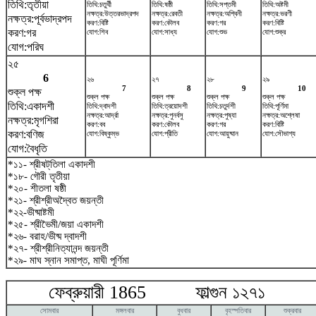
তিথি:তৃতীয়া
তিথি:চতুর্থী
তিথি:ষষ্ঠী
তিথি:সপ্তমী
তিথি:অষ্টমী
নক্ষত্র:উত্তরভাদ্রপদ
নক্ষত্র:রেবতী
নক্ষত্র:অশ্বিনী
নক্ষত্র:ভরণী
নক্ষত্র:পূর্বভাদ্রপদ
করণ:বিষ্টি
করণ:কৌলব
করণ:গর
করণ:বিষ্টি
করণ:গর
যোগ:শিব
যোগ:সাধ্য
যোগ:শুভ
যোগ:শুক্র
যোগ:পরিঘ
২৫
6
২৬
২৭
২৮
২৯
7
8
9
10
শুক্ল পক্ষ
শুক্ল পক্ষ
শুক্ল পক্ষ
শুক্ল পক্ষ
শুক্ল পক্ষ
তিথি:একাদশী
তিথি:দ্বাদশী
তিথি:ত্রয়োদশী
তিথি:চতুর্দশী
তিথি:পূর্ণিমা
নক্ষত্র:আর্দ্রা
নক্ষত্র:পুনর্বসু
নক্ষত্র:পুষ্যা
নক্ষত্র:অশ্লেষা
নক্ষত্র:মৃগশিরা
করণ:বব
করণ:কৌলব
করণ:গর
করণ:বিষ্টি
করণ:বণিজ
যোগ:বিষ্কুম্ভ
যোগ:প্রীতি
যোগ:আয়ুষ্মান
যোগ:সৌভাগ্য
যোগ:বৈধৃতি
*১১- শ্রীষট্‌তিলা একাদশী
*১৮- গৌরী তৃতীয়া
*২০- শীতলা ষষ্ঠী
*২১- শ্রীশ্রীঅদ্বৈত জয়ন্তী
*২২-ভীষ্মাষ্টমী
*২৫- শ্রীভৈমী/জয়া একাদশী
*২৬- বরাহ/ভীষ্ম দ্বাদশী
*২৭- শ্রীশ্রীনিত্যানন্দ জয়ন্তী
*২৯- মাঘ স্নান সমাপ্ত, মাঘী পূর্ণিমা
ফেব্রুয়ারী 1865 ফাল্গুন ১২৭১ ম
সোমবার
মঙ্গলবার
বুধবার
বৃহস্পতিবার
শুক্রবার