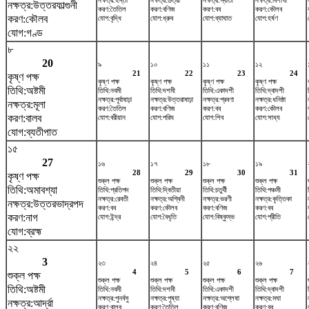
নক্ষত্র:হস্তা
নক্ষত্র:চিত্রা
নক্ষত্র:স্বাতী
নক্ষত্র:বিশাখা
নক্ষত্র:উত্তরফাল্গুনী
করণ:তৈতিল
করণ:বণিজ
করণ:বব
করণ:কৌলব
করণ:কৌলব
যোগ:বৃদ্ধি
যোগ:ধ্রুব
যোগ:ব্যাঘাত
যোগ:হর্ষণ
যোগ:গণ্ড
৮
20
৯
১০
১১
১২
21
22
23
24
কৃষ্ণ পক্ষ
কৃষ্ণ পক্ষ
কৃষ্ণ পক্ষ
কৃষ্ণ পক্ষ
কৃষ্ণ পক্ষ
তিথি:অষ্টমী
তিথি:নবমী
তিথি:দশমী
তিথি:একাদশী
তিথি:দ্বাদশী
নক্ষত্র:পূর্বাষাঢ়া
নক্ষত্র:উত্তরাষাঢ়া
নক্ষত্র:শ্রবণা
নক্ষত্র:ধনিষ্ঠা
নক্ষত্র:মূলা
করণ:তৈতিল
করণ:বণিজ
করণ:বব
করণ:কৌলব
করণ:বালব
যোগ:বরীয়ান
যোগ:পরিঘ
যোগ:শিব
যোগ:সাধ্য
যোগ:ব্যতীপাত
১৫
27
১৬
১৭
১৮
১৯
28
29
30
31
কৃষ্ণ পক্ষ
শুক্ল পক্ষ
শুক্ল পক্ষ
শুক্ল পক্ষ
শুক্ল পক্ষ
তিথি:অমাবশ্যা
তিথি:প্রতিপদ
তিথি:দ্বিতীয়া
তিথি:চতুর্থী
তিথি:পঞ্চমী
নক্ষত্র:রেবতী
নক্ষত্র:অশ্বিনী
নক্ষত্র:ভরণী
নক্ষত্র:কৃত্তিকা
নক্ষত্র:উত্তরভাদ্রপদ
করণ:বব
করণ:কৌলব
করণ:বণিজ
করণ:বব
করণ:নাগ
যোগ:ইন্দ্র
যোগ:বৈধৃতি
যোগ:বিষ্কুম্ভ
যোগ:প্রীতি
যোগ:ব্রহ্ম
২২
3
২৩
২৪
২৫
২৬
4
5
6
7
শুক্ল পক্ষ
শুক্ল পক্ষ
শুক্ল পক্ষ
শুক্ল পক্ষ
শুক্ল পক্ষ
তিথি:অষ্টমী
তিথি:নবমী
তিথি:দশমী
তিথি:একাদশী
তিথি:দ্বাদশী
নক্ষত্র:পুনর্বসু
নক্ষত্র:পুষ্যা
নক্ষত্র:অশ্লেষা
নক্ষত্র:মঘা
নক্ষত্র:আর্দ্রা
করণ:বালব
করণ:তৈতিল
করণ:বণিজ
করণ:বব