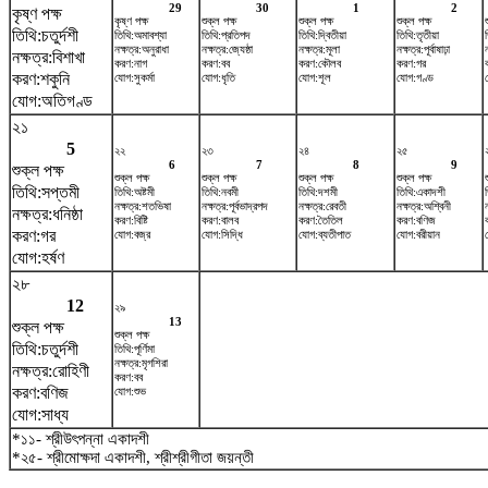
29
30
1
2
কৃষ্ণ পক্ষ
কৃষ্ণ পক্ষ
শুক্ল পক্ষ
শুক্ল পক্ষ
শুক্ল পক্ষ
তিথি:চতুর্দশী
তিথি:অমাবশ্যা
তিথি:প্রতিপদ
তিথি:দ্বিতীয়া
তিথি:তৃতীয়া
ত
নক্ষত্র:অনুরাধা
নক্ষত্র:জ্যেষ্ঠা
নক্ষত্র:মূলা
নক্ষত্র:পূর্বাষাঢ়া
নক্ষত্র:বিশাখা
করণ:নাগ
করণ:বব
করণ:কৌলব
করণ:গর
করণ:শকুনি
যোগ:সুকর্মা
যোগ:ধৃতি
যোগ:শূল
যোগ:গণ্ড
যোগ:অতিগণ্ড
২১
5
২২
২৩
২৪
২৫
6
7
8
9
শুক্ল পক্ষ
শুক্ল পক্ষ
শুক্ল পক্ষ
শুক্ল পক্ষ
শুক্ল পক্ষ
তিথি:সপ্তমী
তিথি:অষ্টমী
তিথি:নবমী
তিথি:দশমী
তিথি:একাদশী
নক্ষত্র:শতভিষ‌া
নক্ষত্র:পূর্বভাদ্রপদ
নক্ষত্র:রেবতী
নক্ষত্র:অশ্বিনী
নক্ষত্র:ধনিষ্ঠা
করণ:বিষ্টি
করণ:বালব
করণ:তৈতিল
করণ:বণিজ
করণ:গর
যোগ:বজ্র
যোগ:সিদ্ধি
যোগ:ব্যতীপাত
যোগ:বরীয়ান
যোগ:হর্ষণ
২৮
12
২৯
13
শুক্ল পক্ষ
শুক্ল পক্ষ
তিথি:চতুর্দশী
তিথি:পূর্ণিমা
নক্ষত্র:মৃগশিরা
নক্ষত্র:রোহিণী
করণ:বব
করণ:বণিজ
যোগ:শুভ
যোগ:সাধ্য
*১১- শ্রীউৎপন্না একাদশী
*২৫- শ্রীমোক্ষদা একাদশী, শ্রীশ্রীগীতা জয়ন্তী