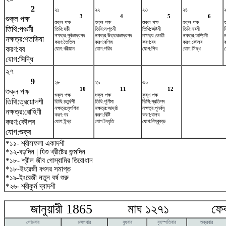
2
২১
২২
২৩
২৪
3
4
5
6
শুক্ল পক্ষ
শুক্ল পক্ষ
শুক্ল পক্ষ
শুক্ল পক্ষ
শুক্ল পক্ষ
শ
তিথি:পঞ্চমী
তিথি:ষষ্ঠী
তিথি:সপ্তমী
তিথি:অষ্টমী
তিথি:নবমী
ত
নক্ষত্র:পূর্বভাদ্রপদ
নক্ষত্র:উত্তরভাদ্রপদ
নক্ষত্র:রেবতী
নক্ষত্র:অশ্বিনী
ন
নক্ষত্র:শতভিষ‌া
করণ:তৈতিল
করণ:বণিজ
করণ:বব
করণ:কৌলব
করণ:বব
যোগ:বরীয়ান
যোগ:পরিঘ
যোগ:শিব
যোগ:সিদ্ধ
য
যোগ:সিদ্ধি
২৭
9
২৮
২৯
৩০
10
11
12
শুক্ল পক্ষ
শুক্ল পক্ষ
শুক্ল পক্ষ
কৃষ্ণ পক্ষ
তিথি:ত্রয়োদশী
তিথি:চতুর্দশী
তিথি:পূর্ণিমা
তিথি:প্রতিপদ
নক্ষত্র:মৃগশিরা
নক্ষত্র:আর্দ্রা
নক্ষত্র:পুনর্বসু
নক্ষত্র:রোহিণী
করণ:গর
করণ:বিষ্টি
করণ:বালব
করণ:কৌলব
যোগ:ইন্দ্র
যোগ:বৈধৃতি
যোগ:বিষ্কুম্ভ
যোগ:শুক্র
*১১- শ্রীসফলা একাদশী
*১২-বড়দিন | যিশু খ্রীষ্টের জন্মদিন
*১৮- শ্রীল জীব গোস্বামির তিরোধান
*১৮-ইংরেজী বৎসর সমাপ্ত
*১৯-ইংরেজী নতুন বর্ষ শুরু
*২৬- শ্রীকুর্ম দ্বাদশী
জানুয়ারী 1865 মাঘ ১২৭১ ফেব্রু
সোমবার
মঙ্গলবার
বুধবার
বৃহস্পতিবার
শুক্রবার