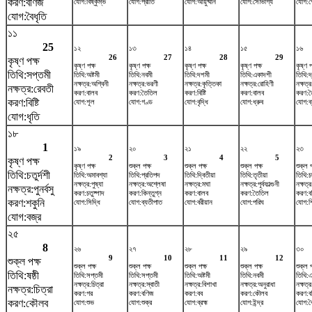
করণ:বণিজ
যোগ:বিষ্কুম্ভ
যোগ:প্রীতি
যোগ:আয়ুষ্মান
যোগ:সৌভাগ্য
যোগ:
যোগ:বৈধৃতি
১১
25
১২
১৩
১৪
১৫
১৬
26
27
28
29
কৃষ্ণ পক্ষ
কৃষ্ণ পক্ষ
কৃষ্ণ পক্ষ
কৃষ্ণ পক্ষ
কৃষ্ণ পক্ষ
কৃষ্ণ প
তিথি:সপ্তমী
তিথি:অষ্টমী
তিথি:নবমী
তিথি:দশমী
তিথি:একাদশী
তিথি:দ
নক্ষত্র:অশ্বিনী
নক্ষত্র:ভরণী
নক্ষত্র:কৃত্তিকা
নক্ষত্র:রোহিণী
নক্ষত্র
নক্ষত্র:রেবতী
করণ:বালব
করণ:তৈতিল
করণ:বিষ্টি
করণ:বালব
করণ:ত
করণ:বিষ্টি
যোগ:শূল
যোগ:গণ্ড
যোগ:বৃদ্ধি
যোগ:ধ্রুব
যোগ:ব্
যোগ:ধৃতি
১৮
1
১৯
২০
২১
২২
২৩
2
3
4
5
কৃষ্ণ পক্ষ
কৃষ্ণ পক্ষ
শুক্ল পক্ষ
শুক্ল পক্ষ
শুক্ল পক্ষ
শুক্ল প
তিথি:চতুর্দশী
তিথি:অমাবশ্যা
তিথি:প্রতিপদ
তিথি:দ্বিতীয়া
তিথি:তৃতীয়া
তিথি:চত
নক্ষত্র:পুষ্যা
নক্ষত্র:অশ্লেষা
নক্ষত্র:মঘা
নক্ষত্র:পূর্বফাল্গুনী
নক্ষত্র
নক্ষত্র:পুনর্বসু
করণ:চতুষ্পাদ
করণ:কিন্তুগ্ন
করণ:বালব
করণ:তৈতিল
করণ:ব
করণ:শকুনি
যোগ:সিদ্ধি
যোগ:ব্যতীপাত
যোগ:বরীয়ান
যোগ:পরিঘ
যোগ:শ
যোগ:বজ্র
২৫
8
২৬
২৭
২৮
২৯
৩০
9
10
11
12
শুক্ল পক্ষ
শুক্ল পক্ষ
শুক্ল পক্ষ
শুক্ল পক্ষ
শুক্ল পক্ষ
শুক্ল প
তিথি:ষষ্ঠী
তিথি:সপ্তমী
তিথি:সপ্তমী
তিথি:অষ্টমী
তিথি:নবমী
তিথি:
নক্ষত্র:চিত্রা
নক্ষত্র:স্বাতী
নক্ষত্র:বিশাখা
নক্ষত্র:অনুরাধা
নক্ষত্র
নক্ষত্র:চিত্রা
করণ:গর
করণ:বণিজ
করণ:বব
করণ:কৌলব
করণ:ব
করণ:কৌলব
যোগ:শুভ
যোগ:শুক্র
যোগ:ব্রহ্ম
যোগ:ইন্দ্র
যোগ:বৈ