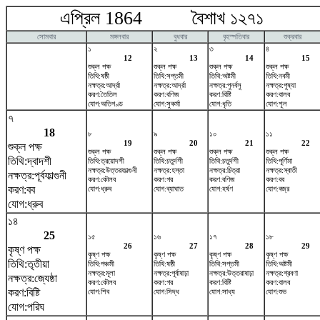
এপ্রিল 1864 বৈশাখ ১২৭১ ম
সোমবার
মঙ্গলবার
বুধবার
বৃহস্পতিবার
শুক্রবার
১
২
৩
৪
12
13
14
15
শুক্ল পক্ষ
শুক্ল পক্ষ
শুক্ল পক্ষ
শুক্ল পক্ষ
তিথি:ষষ্ঠী
তিথি:সপ্তমী
তিথি:অষ্টমী
তিথি:নবমী
নক্ষত্র:আর্দ্রা
নক্ষত্র:আর্দ্রা
নক্ষত্র:পুনর্বসু
নক্ষত্র:পুষ্যা
করণ:তৈতিল
করণ:বণিজ
করণ:বিষ্টি
করণ:বালব
যোগ:অতিগণ্ড
যোগ:সুকর্মা
যোগ:ধৃতি
যোগ:শূল
৭
18
৮
৯
১০
১১
19
20
21
22
শুক্ল পক্ষ
শুক্ল পক্ষ
শুক্ল পক্ষ
শুক্ল পক্ষ
শুক্ল পক্ষ
তিথি:দ্বাদশী
তিথি:ত্রয়োদশী
তিথি:চতুর্দশী
তিথি:চতুর্দশী
তিথি:পূর্ণিমা
নক্ষত্র:উত্তরফাল্গুনী
নক্ষত্র:হস্তা
নক্ষত্র:চিত্রা
নক্ষত্র:স্বাতী
নক্ষত্র:পূর্বফাল্গুনী
করণ:কৌলব
করণ:গর
করণ:বণিজ
করণ:বব
করণ:বব
যোগ:ধ্রুব
যোগ:ব্যাঘাত
যোগ:হর্ষণ
যোগ:বজ্র
যোগ:ধ্রুব
১৪
25
১৫
১৬
১৭
১৮
26
27
28
29
কৃষ্ণ পক্ষ
কৃষ্ণ পক্ষ
কৃষ্ণ পক্ষ
কৃষ্ণ পক্ষ
কৃষ্ণ পক্ষ
তিথি:তৃতীয়া
তিথি:পঞ্চমী
তিথি:ষষ্ঠী
তিথি:সপ্তমী
তিথি:অষ্টমী
নক্ষত্র:মূলা
নক্ষত্র:পূর্বাষাঢ়া
নক্ষত্র:উত্তরাষাঢ়া
নক্ষত্র:শ্রবণা
নক্ষত্র:জ্যেষ্ঠা
করণ:কৌলব
করণ:গর
করণ:বিষ্টি
করণ:বালব
করণ:বিষ্টি
যোগ:শিব
যোগ:সিদ্ধ
যোগ:সাধ্য
যোগ:শুভ
যোগ:পরিঘ