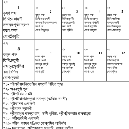
২০
1
২১
২২
২৩
২৪
2
3
4
5
কৃষ্ণ পক্ষ
কৃষ্ণ পক্ষ
কৃষ্ণ পক্ষ
কৃষ্ণ পক্ষ
শুক্ল পক্ষ
তিথি:একাদশী
তিথি:ত্রয়োদশী
তিথি:চতুর্দশী
তিথি:অমাবশ্যা
তিথি:প্রতিপদ
নক্ষত্র:উত্তরভাদ্রপদ
নক্ষত্র:রেবতী
নক্ষত্র:অশ্বিনী
নক্ষত্র:ভরণী
নক্ষত্র:পূর্বভাদ্রপদ
করণ:গর
করণ:বিষ্টি
করণ:চতুষ্পাদ
করণ:কিন্তুগ্ন
করণ:বালব
যোগ:বিষ্কুম্ভ
যোগ:প্রীতি
যোগ:আয়ুষ্মান
যোগ:সৌভাগ্য
যোগ:বৈধৃতি
২৭
8
২৮
২৯
৩০
৩১
9
10
11
12
শুক্ল পক্ষ
শুক্ল পক্ষ
শুক্ল পক্ষ
শুক্ল পক্ষ
শুক্ল পক্ষ
তিথি:চতুর্থী
তিথি:পঞ্চমী
তিথি:ষষ্ঠী
তিথি:ষষ্ঠী
তিথি:সপ্তমী
নক্ষত্র:আর্দ্রা
নক্ষত্র:পুনর্বসু
নক্ষত্র:পুষ্যা
নক্ষত্র:অশ্লেষা
নক্ষত্র:মৃগশিরা
করণ:বব
করণ:কৌলব
করণ:তৈতিল
করণ:বণিজ
করণ:বণিজ
যোগ:ধৃতি
যোগ:শূল
যোগ:গণ্ড
যোগ:বৃদ্ধি
যোগ:সুকর্মা
*১- শ্রীশ্রীবাসন্তিদেবীর সপ্তমী বিহিত পূজা
*২- অন্নপূর্ণা পূজা
*৩- শ্রীশ্রীরাম নবমী
*৪- শ্রীশ্রীবাসন্তিপূজা সমাপ্ত (ধর্মরাজ দশমী)
*৫- শ্রীকামদা একাদশী
*৬- শ্রীবামন দ্বাদশী
*৯- শ্রীকৃষ্ণের বসন্ত রাস, লক্ষী পূর্ণিমা, শ্রীশ্রীবলরাম রাসযাত্রা
*২০- শ্রীবরুথিনী একাদশী
*২৩- শ্রীল গদাধর পণ্ডিত গোস্বামির আবির্ভাব
*২৬- চন্দনযাত্রা, শ্রীপরশুরাম জয়ন্তী, অক্ষয় তৃতীয়া