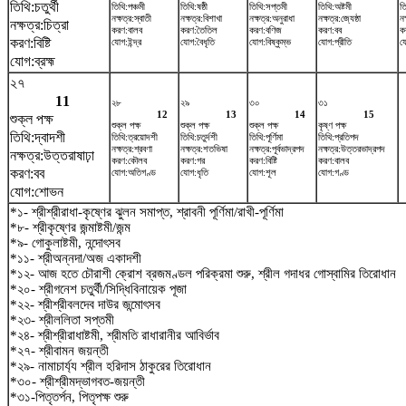
তিথি:চতুর্থী
তিথি:পঞ্চমী
তিথি:ষষ্ঠী
তিথি:সপ্তমী
তিথি:অষ্টমী
ত
নক্ষত্র:স্বাতী
নক্ষত্র:বিশাখা
নক্ষত্র:অনুরাধা
নক্ষত্র:জ্যেষ্ঠা
নক
নক্ষত্র:চিত্রা
করণ:বালব
করণ:তৈতিল
করণ:বণিজ
করণ:বব
ক
করণ:বিষ্টি
যোগ:ইন্দ্র
যোগ:বৈধৃতি
যোগ:বিষ্কুম্ভ
যোগ:প্রীতি
য
যোগ:ব্রহ্ম
২৭
11
২৮
২৯
৩০
৩১
12
13
14
15
শুক্ল পক্ষ
শুক্ল পক্ষ
শুক্ল পক্ষ
শুক্ল পক্ষ
কৃষ্ণ পক্ষ
তিথি:দ্বাদশী
তিথি:ত্রয়োদশী
তিথি:চতুর্দশী
তিথি:পূর্ণিমা
তিথি:প্রতিপদ
নক্ষত্র:শ্রবণা
নক্ষত্র:শতভিষ‌া
নক্ষত্র:পূর্বভাদ্রপদ
নক্ষত্র:উত্তরভাদ্রপদ
নক্ষত্র:উত্তরাষাঢ়া
করণ:কৌলব
করণ:গর
করণ:বিষ্টি
করণ:বালব
করণ:বব
যোগ:অতিগণ্ড
যোগ:ধৃতি
যোগ:শূল
যোগ:গণ্ড
যোগ:শোভন
*১- শ্রীশ্রীরাধা-কৃষ্ণের ঝুলন সমাপ্ত, শ্রাবনী পূর্ণিমা/রাখী-পূর্ণিমা
*৮- শ্রীকৃষ্ণের জন্মাষ্টমী/জন্ম
*৯- গোকুলাষ্টমী, নন্দোৎসব
*১১- শ্রীঅন্নদা/অজ একাদশী
*১২- আজ হতে চৌরাশী ক্রোশ ব্রজমণ্ডল পরিক্রমা শুরু, শ্রীল গদাধর গোস্বামির তিরোধান
*২০- শ্রীগনেশ চতুর্থী/সিদ্ধিবিনায়েক পূজা
*২২- শ্রীশ্রীবলদেব দাউর জন্মোৎসব
*২৩- শ্রীললিতা সপ্তমী
*২৪- শ্রীশ্রীরাধাষ্টমী, শ্রীমতি রাধারানীর আবির্ভাব
*২৭- শ্রীবামন জয়ন্তী
*২৯- নামাচার্য্য শ্রীল হরিদাস ঠাকুরের তিরোধান
*৩০- শ্রীশ্রীমদ্ভাগবত-জয়ন্তী
*৩১-পিতৃতর্পন, পিতৃপক্ষ শুরু