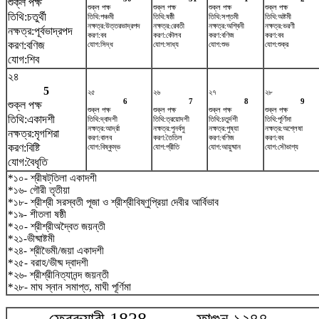
শুক্ল পক্ষ
শুক্ল পক্ষ
শুক্ল পক্ষ
শুক্ল পক্ষ
শুক্ল পক্ষ
তিথি:চতুর্থী
তিথি:পঞ্চমী
তিথি:ষষ্ঠী
তিথি:সপ্তমী
তিথি:অষ্টমী
নক্ষত্র:উত্তরভাদ্রপদ
নক্ষত্র:রেবতী
নক্ষত্র:অশ্বিনী
নক্ষত্র:ভরণী
নক্ষত্র:পূর্বভাদ্রপদ
করণ:বব
করণ:কৌলব
করণ:বণিজ
করণ:বব
করণ:বণিজ
যোগ:সিদ্ধ
যোগ:সাধ্য
যোগ:শুভ
যোগ:শুক্র
যোগ:শিব
২৪
5
২৫
২৬
২৭
২৮
6
7
8
9
শুক্ল পক্ষ
শুক্ল পক্ষ
শুক্ল পক্ষ
শুক্ল পক্ষ
শুক্ল পক্ষ
তিথি:একাদশী
তিথি:দ্বাদশী
তিথি:ত্রয়োদশী
তিথি:চতুর্দশী
তিথি:পূর্ণিমা
নক্ষত্র:আর্দ্রা
নক্ষত্র:পুনর্বসু
নক্ষত্র:পুষ্যা
নক্ষত্র:অশ্লেষা
নক্ষত্র:মৃগশিরা
করণ:বালব
করণ:তৈতিল
করণ:বণিজ
করণ:বব
করণ:বিষ্টি
যোগ:বিষ্কুম্ভ
যোগ:প্রীতি
যোগ:আয়ুষ্মান
যোগ:সৌভাগ্য
যোগ:বৈধৃতি
*১০- শ্রীষট্‌তিলা একাদশী
*১৬- গৌরী তৃতীয়া
*১৮- শ্রীশ্রী সরস্বতী পূজা ও শ্রীশ্রীবিষ্ণুপ্রিয়া দেবীর আর্বিভাব
*১৯- শীতলা ষষ্ঠী
*২০- শ্রীশ্রীঅদ্বৈত জয়ন্তী
*২১-ভীষ্মাষ্টমী
*২৪- শ্রীভৈমী/জয়া একাদশী
*২৫- বরাহ/ভীষ্ম দ্বাদশী
*২৬- শ্রীশ্রীনিত্যানন্দ জয়ন্তী
*২৮- মাঘ স্নান সমাপ্ত, মাঘী পূর্ণিমা