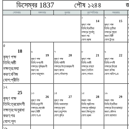
ডিসেম্বর 1837 পৌষ ১২৪৪ জানুয়
সোমবার
মঙ্গলবার
বুধবার
বৃহস্পতিবার
শুক্রবার
১
২
14
15
কৃষ্ণ পক্ষ
কৃষ্ণ পক্ষ
তিথি:দ্বিতীয়া
তিথি:তৃতীয়া
ত
নক্ষত্র:পুনর্বসু
নক্ষত্র:পুষ্যা
করণ:গর
করণ:বিষ্টি
যোগ:ব্রহ্ম
যোগ:ইন্দ্র
৫
18
৬
৭
৮
৯
19
20
21
22
কৃষ্ণ পক্ষ
কৃষ্ণ পক্ষ
কৃষ্ণ পক্ষ
কৃষ্ণ পক্ষ
কৃষ্ণ পক্ষ
তিথি:ষষ্ঠী
তিথি:সপ্তমী
তিথি:অষ্টমী
তিথি:নবমী
তিথি:দশমী
নক্ষত্র:পূর্বফাল্গুনী
নক্ষত্র:উত্তরফাল্গুনী
নক্ষত্র:হস্তা
নক্ষত্র:চিত্রা
নক্ষত্র:মঘা
করণ:বব
করণ:বালব
করণ:তৈতিল
করণ:বণিজ
করণ:বণিজ
যোগ:আয়ুষ্মান
যোগ:সৌভাগ্য
যোগ:শোভন
যোগ:অতিগণ্ড
যোগ:প্রীতি
১২
25
১৩
১৪
১৫
১৬
26
27
28
29
কৃষ্ণ পক্ষ
কৃষ্ণ পক্ষ
কৃষ্ণ পক্ষ
শুক্ল পক্ষ
শুক্ল পক্ষ
তিথি:ত্রয়োদশী
তিথি:চতুর্দশী
তিথি:অমাবশ্যা
তিথি:প্রতিপদ
তিথি:দ্বিতীয়া
নক্ষত্র:জ্যেষ্ঠা
নক্ষত্র:মূলা
নক্ষত্র:পূর্বাষাঢ়া
নক্ষত্র:উত্তরাষাঢ়া
নক্ষত্র:অনুরাধা
করণ:বিষ্টি
করণ:চতুষ্পাদ
করণ:কিন্তুগ্ন
করণ:কৌলব
করণ:গর
যোগ:গণ্ড
যোগ:বৃদ্ধি
যোগ:ধ্রুব
যোগ:ব্যাঘাত
যোগ:শূল
১৯