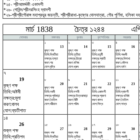
*২৫- শ্রীআমর্দ্দকী একাদশী
*২৬- গোবিন্দ/শ্রীনরসিংহ দ্বাদশী
*২৯-শ্রীশ্রীগৌরাঙ্গ মহাপ্রভুর জয়ন্তী, শ্রীশ্রীরাধা-কৃষ্ণের দোলযাত্রা, গৌর পূর্ণিমা, হলিকা দ
মার্চ 1838 চৈত্র ১২৪৪ এপ্র
সোমবার
মঙ্গলবার
বুধবার
বৃহস্পতিবার
শুক্রবার
১
২
৩
৪
13
14
15
16
কৃষ্ণ পক্ষ
কৃষ্ণ পক্ষ
কৃষ্ণ পক্ষ
কৃষ্ণ পক্ষ
তিথি:দ্বিতীয়া
তিথি:তৃতীয়া
তিথি:চতুর্থী
তিথি:পঞ্চমী
নক্ষত্র:হস্তা
নক্ষত্র:চিত্রা
নক্ষত্র:স্বাতী
নক্ষত্র:বিশাখা
করণ:গর
করণ:বণিজ
করণ:বব
করণ:কৌলব
যোগ:বৃদ্ধি
যোগ:ধ্রুব
যোগ:ব্যাঘাত
যোগ:হর্ষণ
৭
19
৮
৯
১০
১১
20
21
22
23
কৃষ্ণ পক্ষ
কৃষ্ণ পক্ষ
কৃষ্ণ পক্ষ
কৃষ্ণ পক্ষ
কৃষ্ণ পক্ষ
তিথি:অষ্টমী
তিথি:নবমী
তিথি:দশমী
তিথি:একাদশী
তিথি:দ্বাদশী
নক্ষত্র:পূর্বাষাঢ়া
নক্ষত্র:উত্তরাষাঢ়া
নক্ষত্র:শ্রবণা
নক্ষত্র:ধনিষ্ঠা
নক্ষত্র:মূলা
করণ:তৈতিল
করণ:বিষ্টি
করণ:বালব
করণ:তৈতিল
করণ:বালব
যোগ:বরীয়ান
যোগ:পরিঘ
যোগ:সিদ্ধ
যোগ:সাধ্য
যোগ:ব্যতীপাত
১৪
26
১৫
১৬
১৭
১৮
27
28
29
30
শুক্ল পক্ষ
শুক্ল পক্ষ
শুক্ল পক্ষ
শুক্ল পক্ষ
শুক্ল পক্ষ
তিথি:প্রতিপদ
তিথি:দ্বিতীয়া
তিথি:তৃতীয়া
তিথি:চতুর্থী
তিথি:পঞ্চমী