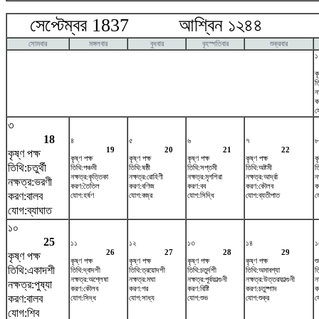
সেপ্টেম্বর 1837 আশ্বিন ১২৪৪ অক
সোমবার
মঙ্গলবার
বুধবার
বৃহস্পতিবার
শুক্রবার
১
ক
ত
ন
ক
য
৩
18
৪
৫
৬
৭
৮
19
20
21
22
কৃষ্ণ পক্ষ
কৃষ্ণ পক্ষ
কৃষ্ণ পক্ষ
কৃষ্ণ পক্ষ
কৃষ্ণ পক্ষ
ক
তিথি:চতুর্থী
তিথি:পঞ্চমী
তিথি:ষষ্ঠী
তিথি:সপ্তমী
তিথি:অষ্টমী
ত
নক্ষত্র:কৃত্তিকা
নক্ষত্র:রোহিণী
নক্ষত্র:মৃগশিরা
নক্ষত্র:আর্দ্রা
নক
নক্ষত্র:ভরণী
করণ:তৈতিল
করণ:বণিজ
করণ:বব
করণ:কৌলব
ক
করণ:বালব
যোগ:হর্ষণ
যোগ:বজ্র
যোগ:সিদ্ধি
যোগ:ব্যতীপাত
য
যোগ:ব্যাঘাত
১০
25
১১
১২
১৩
১৪
১
26
27
28
29
কৃষ্ণ পক্ষ
কৃষ্ণ পক্ষ
কৃষ্ণ পক্ষ
কৃষ্ণ পক্ষ
কৃষ্ণ পক্ষ
শ
তিথি:একাদশী
তিথি:দ্বাদশী
তিথি:ত্রয়োদশী
তিথি:চতুর্দশী
তিথি:অমাবশ্যা
ত
নক্ষত্র:অশ্লেষা
নক্ষত্র:মঘা
নক্ষত্র:পূর্বফাল্গুনী
নক্ষত্র:উত্তরফাল্গুনী
ন
নক্ষত্র:পুষ্যা
করণ:কৌলব
করণ:গর
করণ:বিষ্টি
করণ:চতুষ্পাদ
ক
করণ:বালব
যোগ:সিদ্ধ
যোগ:সাধ্য
যোগ:শুভ
যোগ:শুক্র
য
যোগ:শিব