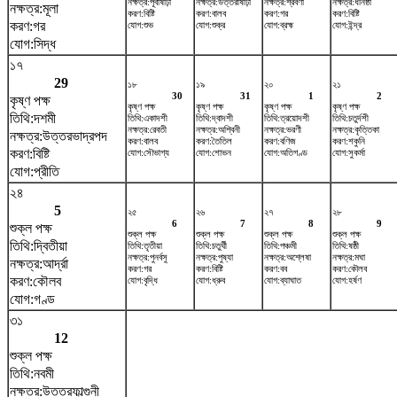
নক্ষত্র:পূর্বাষাঢ়া
নক্ষত্র:উত্তরাষাঢ়া
নক্ষত্র:শ্রবণা
নক্ষত্র:ধনিষ্ঠা
নক্ষত্র:মূলা
করণ:বিষ্টি
করণ:বালব
করণ:গর
করণ:বিষ্টি
করণ:গর
যোগ:শুভ
যোগ:শুক্র
যোগ:ব্রহ্ম
যোগ:ইন্দ্র
যোগ:সিদ্ধ
১৭
29
১৮
১৯
২০
২১
30
31
1
2
কৃষ্ণ পক্ষ
কৃষ্ণ পক্ষ
কৃষ্ণ পক্ষ
কৃষ্ণ পক্ষ
কৃষ্ণ পক্ষ
তিথি:দশমী
তিথি:একাদশী
তিথি:দ্বাদশী
তিথি:ত্রয়োদশী
তিথি:চতুর্দশী
নক্ষত্র:রেবতী
নক্ষত্র:অশ্বিনী
নক্ষত্র:ভরণী
নক্ষত্র:কৃত্তিকা
নক্ষত্র:উত্তরভাদ্রপদ
করণ:বালব
করণ:তৈতিল
করণ:বণিজ
করণ:শকুনি
করণ:বিষ্টি
যোগ:সৌভাগ্য
যোগ:শোভন
যোগ:অতিগণ্ড
যোগ:সুকর্মা
যোগ:প্রীতি
২৪
5
২৫
২৬
২৭
২৮
6
7
8
9
শুক্ল পক্ষ
শুক্ল পক্ষ
শুক্ল পক্ষ
শুক্ল পক্ষ
শুক্ল পক্ষ
তিথি:দ্বিতীয়া
তিথি:তৃতীয়া
তিথি:চতুর্থী
তিথি:পঞ্চমী
তিথি:ষষ্ঠী
নক্ষত্র:পুনর্বসু
নক্ষত্র:পুষ্যা
নক্ষত্র:অশ্লেষা
নক্ষত্র:মঘা
নক্ষত্র:আর্দ্রা
করণ:গর
করণ:বিষ্টি
করণ:বব
করণ:কৌলব
করণ:কৌলব
যোগ:বৃদ্ধি
যোগ:ধ্রুব
যোগ:ব্যাঘাত
যোগ:হর্ষণ
যোগ:গণ্ড
৩১
12
শুক্ল পক্ষ
তিথি:নবমী
নক্ষত্র:উত্তরফাল্গুনী