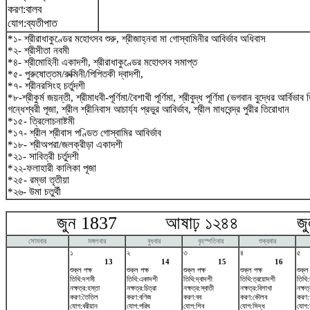
করণ:বালব
যোগ:ব্যতীপাত
*১- শ্রীরাধাকুণ্ডের মহোৎসব শুরু, শ্রীজাহ্নবা মা গোস্বামিনীর আবির্ভাব অধিবাস
*২- শ্রীসীতা নবমী
*৪- শ্রীমোহিনী একাদশী, শ্রীরাধাকুণ্ডের মহোৎসব সমাপ্ত
*৫- পুরুষোত্তম/রুক্মিনী/পিপিতকী দ্বাদশী,
*৭- শ্রীনরসিংহ চর্তুদশী
*৮-শ্রীকুর্ম জয়ন্তী, শ্রীমাধবী-পূর্ণিমা/বৈশাখী পূর্ণিমা, শ্রীবুদ্ধ পূর্ণিমা (ভগবান বুদ্ধের আর্বিভা
গন্ধেশ্বরী পূজা, শ্রীল শ্রীনিবাস আচার্য্য প্রভুর আবির্ভাব, শ্রীল মাধবেন্দ্র পুরীর তিরোধান
*১৫- ত্রিলোচনাষ্টমী
*১৭- শ্রীল শ্রীবাস পণ্ডিত গোস্বামির আবির্ভাব
*১৮- শ্রীঅপরা/জলক্রীড়া একাদশী
*২১- সাবিত্রী চর্তুদশী
*২২-ফলাহারী কালিকা পূজা
*২৫- রম্ভা তৃতীয়া
*২৬- উমা চতুর্থী
জুন 1837 আষাঢ় ১২৪৪ জুলা
সোমবার
মঙ্গলবার
বুধবার
বৃহস্পতিবার
শুক্রবার
১
২
৩
৪
৫
13
14
15
16
শুক্ল পক্ষ
শুক্ল পক্ষ
শুক্ল পক্ষ
শুক্ল পক্ষ
শুক্ল
তিথি:দশমী
তিথি:একাদশী
তিথি:দ্বাদশী
তিথি:ত্রয়োদশী
তিথি:চ
নক্ষত্র:হস্তা
নক্ষত্র:চিত্রা
নক্ষত্র:স্বাতী
নক্ষত্র:বিশাখা
নক্ষত
করণ:তৈতিল
করণ:বণিজ
করণ:বব
করণ:কৌলব
করণ:
যোগ:বরীয়ান
যোগ:পরিঘ
যোগ:শিব
যোগ:সিদ্ধ
যোগ: