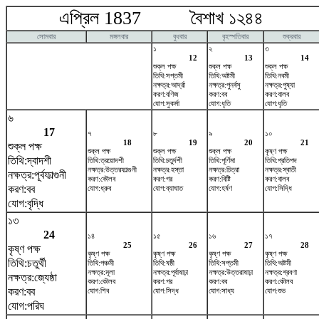
এপ্রিল 1837 বৈশাখ ১২৪৪ ম
সোমবার
মঙ্গলবার
বুধবার
বৃহস্পতিবার
শুক্রবার
১
২
৩
12
13
14
শুক্ল পক্ষ
শুক্ল পক্ষ
শুক্ল পক্ষ
তিথি:সপ্তমী
তিথি:অষ্টমী
তিথি:নবমী
নক্ষত্র:আর্দ্রা
নক্ষত্র:পুনর্বসু
নক্ষত্র:পুষ্যা
করণ:বণিজ
করণ:বব
করণ:বালব
যোগ:সুকর্মা
যোগ:ধৃতি
যোগ:ধৃতি
৬
17
৭
৮
৯
১০
18
19
20
21
শুক্ল পক্ষ
শুক্ল পক্ষ
শুক্ল পক্ষ
শুক্ল পক্ষ
কৃষ্ণ পক্ষ
তিথি:দ্বাদশী
তিথি:ত্রয়োদশী
তিথি:চতুর্দশী
তিথি:পূর্ণিমা
তিথি:প্রতিপদ
নক্ষত্র:উত্তরফাল্গুনী
নক্ষত্র:হস্তা
নক্ষত্র:চিত্রা
নক্ষত্র:স্বাতী
নক্ষত্র:পূর্বফাল্গুনী
করণ:কৌলব
করণ:গর
করণ:বিষ্টি
করণ:বালব
করণ:বব
যোগ:ধ্রুব
যোগ:ব্যাঘাত
যোগ:হর্ষণ
যোগ:সিদ্ধি
যোগ:বৃদ্ধি
১৩
24
১৪
১৫
১৬
১৭
25
26
27
28
কৃষ্ণ পক্ষ
কৃষ্ণ পক্ষ
কৃষ্ণ পক্ষ
কৃষ্ণ পক্ষ
কৃষ্ণ পক্ষ
তিথি:চতুর্থী
তিথি:পঞ্চমী
তিথি:ষষ্ঠী
তিথি:সপ্তমী
তিথি:অষ্টমী
নক্ষত্র:মূলা
নক্ষত্র:পূর্বাষাঢ়া
নক্ষত্র:উত্তরাষাঢ়া
নক্ষত্র:শ্রবণা
নক্ষত্র:জ্যেষ্ঠা
করণ:কৌলব
করণ:গর
করণ:বব
করণ:কৌলব
করণ:বব
যোগ:শিব
যোগ:সিদ্ধ
যোগ:সাধ্য
যোগ:শুভ
যোগ:পরিঘ