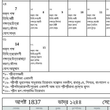
২৪
7
২৫
২৬
২৭
২৮
২৯
8
9
10
11
শুক্ল পক্ষ
শুক্ল পক্ষ
শুক্ল পক্ষ
শুক্ল পক্ষ
শুক্ল পক্ষ
শুক্ল
তিথি:ষষ্ঠী
তিথি:সপ্তমী
তিথি:অষ্টমী
তিথি:নবমী
তিথি:দশমী
তিথ
নক্ষত্র:স্বাতী
নক্ষত্র:বিশাখা
নক্ষত্র:অনুরাধা
নক্ষত্র:জ্যেষ্ঠা
নক্ষত
নক্ষত্র:চিত্রা
করণ:গর
করণ:বিষ্টি
করণ:বালব
করণ:তৈতিল
করণ
করণ:কৌলব
যোগ:শুভ
যোগ:শুক্র
যোগ:ব্রহ্ম
যোগ:ইন্দ্র
যোগ:
যোগ:সাধ্য
৩১
14
৩২
15
শুক্ল পক্ষ
শুক্ল পক্ষ
তিথি:ত্রয়োদশী
তিথি:চতুর্দশী
নক্ষত্র:শ্রবণা
নক্ষত্র:উত্তরাষাঢ়া
করণ:বণিজ
করণ:কৌলব
যোগ:সৌভাগ্য
যোগ:আয়ুষ্মান
*৮- শ্রীনাগপঞ্চমী
*১৪- শ্রীকামিকা একাদশী
*১৯- শ্রীশ্রী ভুবনেশ্বর সাধুবাবার তিরোধান মহোত্সব নবদ্বীপ, রাধাকুণ্ড, শিলচর, বাংলাদেশ ও
*২৯- শ্রীপবিত্রারোপনী/পুত্রদা একাদশী আজ হতে শ্রীশ্রীরাধা-কৃষ্ণের ঝুলন
*৩০- শ্রীল রূপ গোস্বামির তিরোধান
আগষ্ট 1837 ভাদ্র ১২৪৪ সেপ্টে
সোমবার
মঙ্গলবার
বুধবার
বৃহস্পতিবার
শুক্রবার