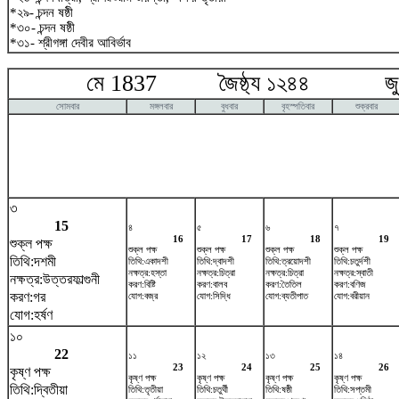
*২৯- চন্দন ষষ্ঠী
*৩০- চন্দন ষষ্ঠী
*৩১- শ্রীগঙ্গা দেবীর আবির্ভাব
মে 1837 জৈষ্ঠ্য ১২৪৪ জুন
সোমবার
মঙ্গলবার
বুধবার
বৃহস্পতিবার
শুক্রবার
৩
15
৪
৫
৬
৭
16
17
18
19
শুক্ল পক্ষ
শুক্ল পক্ষ
শুক্ল পক্ষ
শুক্ল পক্ষ
শুক্ল পক্ষ
তিথি:দশমী
তিথি:একাদশী
তিথি:দ্বাদশী
তিথি:ত্রয়োদশী
তিথি:চতুর্দশী
নক্ষত্র:হস্তা
নক্ষত্র:চিত্রা
নক্ষত্র:চিত্রা
নক্ষত্র:স্বাতী
নক্ষত্র:উত্তরফাল্গুনী
করণ:বিষ্টি
করণ:বালব
করণ:তৈতিল
করণ:বণিজ
করণ:গর
যোগ:বজ্র
যোগ:সিদ্ধি
যোগ:ব্যতীপাত
যোগ:বরীয়ান
যোগ:হর্ষণ
১০
22
১১
১২
১৩
১৪
23
24
25
26
কৃষ্ণ পক্ষ
কৃষ্ণ পক্ষ
কৃষ্ণ পক্ষ
কৃষ্ণ পক্ষ
কৃষ্ণ পক্ষ
তিথি:দ্বিতীয়া
তিথি:তৃতীয়া
তিথি:চতুর্থী
তিথি:ষষ্ঠী
তিথি:সপ্তমী