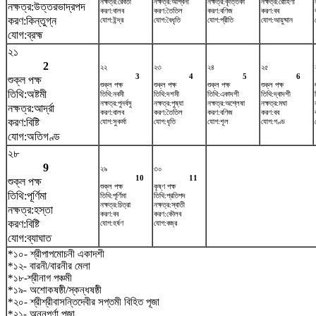
নক্ষত্র:রেবতী
নক্ষত্র:অশ্বিনী
নক্ষত্র:কৃত্তিকা
নক্ষত্র:রোহিণী
নক্ষত্র:উত্তরভাদ্রপদ
করণ:বালব
করণ:তৈতিল
করণ:বণিজ
করণ:বব
করণ:কিন্তুগ্ন
যোগ:ইন্দ্র
যোগ:বৈধৃতি
যোগ:প্রীতি
যোগ:আয়ুষ্মান
যোগ:ব্রহ্ম
২১
2
২২
২৩
২৪
২৫
3
4
5
6
শুক্ল পক্ষ
শুক্ল পক্ষ
শুক্ল পক্ষ
শুক্ল পক্ষ
শুক্ল পক্ষ
তিথি:অষ্টমী
তিথি:নবমী
তিথি:দশমী
তিথি:একাদশী
তিথি:দ্বাদশী
নক্ষত্র:পুনর্বসু
নক্ষত্র:পুষ্যা
নক্ষত্র:অশ্লেষা
নক্ষত্র:মঘা
নক্ষত্র:আর্দ্রা
করণ:বালব
করণ:তৈতিল
করণ:বণিজ
করণ:বব
করণ:বিষ্টি
যোগ:সুকর্মা
যোগ:ধৃতি
যোগ:শূল
যোগ:গণ্ড
যোগ:অতিগণ্ড
২৮
9
২৯
৩০
10
11
শুক্ল পক্ষ
শুক্ল পক্ষ
কৃষ্ণ পক্ষ
তিথি:পূর্ণিমা
তিথি:পূর্ণিমা
তিথি:প্রতিপদ
নক্ষত্র:চিত্রা
নক্ষত্র:স্বাতী
নক্ষত্র:হস্তা
করণ:বব
করণ:কৌলব
করণ:বিষ্টি
যোগ:হর্ষণ
যোগ:বজ্র
যোগ:ব্যাঘাত
*১০- শ্রীপাপমোচনী একাদশী
*১২- বারনী/বারনীর মেলা
*১৮-শ্রীনাগ পঞ্চমী
*১৯- অশোকষষ্ঠী/স্কন্ধষষ্ঠী
*২০- শ্রীশ্রীবাসন্তিদেবীর সপ্তমী বিহিত পূজা
*২১- অন্নপূর্ণা পূজা