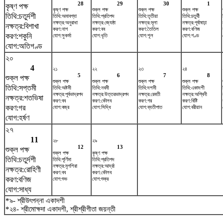
28
29
30
1
কৃষ্ণ পক্ষ
কৃষ্ণ পক্ষ
শুক্ল পক্ষ
শুক্ল পক্ষ
শুক্ল পক্ষ
তিথি:চতুর্দশী
তিথি:অমাবশ্যা
তিথি:প্রতিপদ
তিথি:তৃতীয়া
তিথি:চতুর্থী
নক্ষত্র:অনুরাধা
নক্ষত্র:জ্যেষ্ঠা
নক্ষত্র:মূলা
নক্ষত্র:পূর্বাষাঢ়া
নক্ষত্র:বিশাখা
করণ:নাগ
করণ:বব
করণ:তৈতিল
করণ:বণিজ
করণ:শকুনি
যোগ:সুকর্মা
যোগ:ধৃতি
যোগ:শূল
যোগ:গণ্ড
যোগ:অতিগণ্ড
২০
4
২১
২২
২৩
২৪
5
6
7
8
শুক্ল পক্ষ
শুক্ল পক্ষ
শুক্ল পক্ষ
শুক্ল পক্ষ
শুক্ল পক্ষ
তিথি:সপ্তমী
তিথি:অষ্টমী
তিথি:নবমী
তিথি:দশমী
তিথি:একাদশী
নক্ষত্র:পূর্বভাদ্রপদ
নক্ষত্র:উত্তরভাদ্রপদ
নক্ষত্র:রেবতী
নক্ষত্র:অশ্বিনী
নক্ষত্র:শতভিষ‌া
করণ:বব
করণ:কৌলব
করণ:গর
করণ:বিষ্টি
করণ:গর
যোগ:বজ্র
যোগ:সিদ্ধি
যোগ:ব্যতীপাত
যোগ:বরীয়ান
যোগ:হর্ষণ
২৭
11
২৮
২৯
12
13
শুক্ল পক্ষ
শুক্ল পক্ষ
কৃষ্ণ পক্ষ
তিথি:চতুর্দশী
তিথি:পূর্ণিমা
তিথি:প্রতিপদ
নক্ষত্র:মৃগশিরা
নক্ষত্র:আর্দ্রা
নক্ষত্র:রোহিণী
করণ:বব
করণ:কৌলব
করণ:বণিজ
যোগ:শুভ
যোগ:শুক্র
যোগ:সাধ্য
*৯- শ্রীউৎপন্না একাদশী
*২৪- শ্রীমোক্ষদা একাদশী, শ্রীশ্রীগীতা জয়ন্তী