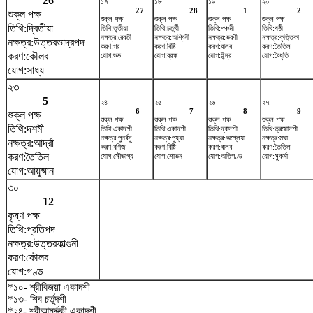
26
১৭
১৮
১৯
২০
27
28
1
2
শুক্ল পক্ষ
শুক্ল পক্ষ
শুক্ল পক্ষ
শুক্ল পক্ষ
শুক্ল পক্ষ
তিথি:দ্বিতীয়া
তিথি:তৃতীয়া
তিথি:চতুর্থী
তিথি:পঞ্চমী
তিথি:ষষ্ঠী
নক্ষত্র:রেবতী
নক্ষত্র:অশ্বিনী
নক্ষত্র:ভরণী
নক্ষত্র:কৃত্তিকা
নক্ষত্র:উত্তরভাদ্রপদ
করণ:গর
করণ:বিষ্টি
করণ:বালব
করণ:তৈতিল
করণ:কৌলব
যোগ:শুভ
যোগ:ব্রহ্ম
যোগ:ইন্দ্র
যোগ:বৈধৃতি
যোগ:সাধ্য
২৩
5
২৪
২৫
২৬
২৭
6
7
8
9
শুক্ল পক্ষ
শুক্ল পক্ষ
শুক্ল পক্ষ
শুক্ল পক্ষ
শুক্ল পক্ষ
তিথি:দশমী
তিথি:একাদশী
তিথি:একাদশী
তিথি:দ্বাদশী
তিথি:ত্রয়োদশী
নক্ষত্র:পুনর্বসু
নক্ষত্র:পুষ্যা
নক্ষত্র:অশ্লেষা
নক্ষত্র:মঘা
নক্ষত্র:আর্দ্রা
করণ:বণিজ
করণ:বিষ্টি
করণ:বালব
করণ:তৈতিল
করণ:তৈতিল
যোগ:সৌভাগ্য
যোগ:শোভন
যোগ:অতিগণ্ড
যোগ:সুকর্মা
যোগ:আয়ুষ্মান
৩০
12
কৃষ্ণ পক্ষ
তিথি:প্রতিপদ
নক্ষত্র:উত্তরফাল্গুনী
করণ:কৌলব
যোগ:গণ্ড
*১০- শ্রীবিজয়া একাদশী
*১৩- শিব চর্তুদশী
*২৪- শ্রীআমর্দ্দকী একাদশী