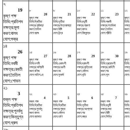
৭
19
৮
৯
১০
১১
১২
20
21
22
23
কৃষ্ণ পক্ষ
কৃষ্ণ পক্ষ
কৃষ্ণ পক্ষ
কৃষ্ণ পক্ষ
কৃষ্ণ পক্ষ
কৃষ্ণ 
তিথি:প্রতিপদ
তিথি:দ্বিতীয়া
তিথি:তৃতীয়া
তিথি:চতুর্থী
তিথি:পঞ্চমী
তিথি:ষ
নক্ষত্র:পূর্বাষাঢ়া
নক্ষত্র:উত্তরাষাঢ়া
নক্ষত্র:শ্রবণা
নক্ষত্র:শতভিষ‌া
নক্ষত্
নক্ষত্র:মূলা
করণ:তৈতিল
করণ:বিষ্টি
করণ:বালব
করণ:তৈতিল
করণ:
করণ:বালব
যোগ:ব্রহ্ম
যোগ:ইন্দ্র
যোগ:বিষ্কুম্ভ
যোগ:প্রীতি
যোগ:আ
যোগ:শুক্র
১৪
26
১৫
১৬
১৭
১৮
১৯
27
28
29
30
কৃষ্ণ পক্ষ
কৃষ্ণ পক্ষ
কৃষ্ণ পক্ষ
কৃষ্ণ পক্ষ
কৃষ্ণ পক্ষ
কৃষ্ণ 
তিথি:নবমী
তিথি:দশমী
তিথি:একাদশী
তিথি:দ্বাদশী
তিথি:ত্রয়োদশী
তিথি:চ
নক্ষত্র:অশ্বিনী
নক্ষত্র:ভরণী
নক্ষত্র:কৃত্তিকা
নক্ষত্র:রোহিণী
নক্ষত
নক্ষত্র:রেবতী
করণ:বণিজ
করণ:বব
করণ:কৌলব
করণ:গর
করণ:বি
করণ:তৈতিল
যোগ:অতিগণ্ড
যোগ:সুকর্মা
যোগ:ধৃতি
যোগ:শূল
যোগ:
যোগ:শোভন
২১
3
২২
২৩
২৪
২৫
২৬
4
5
6
7
শুক্ল পক্ষ
শুক্ল পক্ষ
শুক্ল পক্ষ
শুক্ল পক্ষ
শুক্ল পক্ষ
শুক্ল
তিথি:প্রতিপদ
তিথি:দ্বিতীয়া
তিথি:দ্বিতীয়া
তিথি:তৃতীয়া
তিথি:চতুর্থী
তিথি:
নক্ষত্র:পুনর্বসু
নক্ষত্র:পুষ্যা
নক্ষত্র:অশ্লেষা
নক্ষত্র:মঘা
নক্ষত্র
নক্ষত্র:পুনর্বসু
করণ:বালব
করণ:কৌলব
করণ:গর
করণ:বিষ্টি
করণ:
করণ:কিন্তুগ্ন
যোগ:ব্যাঘাত
যোগ:হর্ষণ
যোগ:বজ্র
যোগ:সিদ্ধি
যোগ:
যোগ:ধ্রুব
২৮