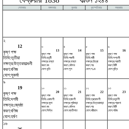
ফেব্রুয়ারী 1838 ফাল্গুন ১২৪৪ ম
সোমবার
মঙ্গলবার
বুধবার
বৃহস্পতিবার
শুক্রবার
২
12
৩
৪
৫
৬
13
14
15
16
কৃষ্ণ পক্ষ
কৃষ্ণ পক্ষ
কৃষ্ণ পক্ষ
কৃষ্ণ পক্ষ
কৃষ্ণ পক্ষ
তিথি:তৃতীয়া
তিথি:চতুর্থী
তিথি:পঞ্চমী
তিথি:ষষ্ঠী
তিথি:সপ্তমী
নক্ষত্র:হস্তা
নক্ষত্র:হস্তা
নক্ষত্র:চিত্রা
নক্ষত্র:স্বাতী
নক্ষত্র:উত্তরফাল্গুনী
করণ:বব
করণ:কৌলব
করণ:গর
করণ:বিষ্টি
করণ:বণিজ
যোগ:ধৃতি
যোগ:শূল
যোগ:গণ্ড
যোগ:বৃদ্ধি
যোগ:সুকর্মা
৯
19
১০
১১
১২
১৩
20
21
22
23
কৃষ্ণ পক্ষ
কৃষ্ণ পক্ষ
কৃষ্ণ পক্ষ
কৃষ্ণ পক্ষ
কৃষ্ণ পক্ষ
তিথি:দশমী
তিথি:একাদশী
তিথি:দ্বাদশী
তিথি:ত্রয়োদশী
তিথি:চতুর্দশী
নক্ষত্র:মূলা
নক্ষত্র:পূর্বাষাঢ়া
নক্ষত্র:উত্তরাষাঢ়া
নক্ষত্র:শ্রবণা
নক্ষত্র:জ্যেষ্ঠা
করণ:বব
করণ:কৌলব
করণ:গর
করণ:বিষ্টি
করণ:বণিজ
যোগ:সিদ্ধি
যোগ:ব্যতীপাত
যোগ:বরীয়ান
যোগ:পরিঘ
যোগ:হর্ষণ
১৬