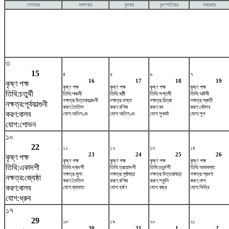
সোমবার
মঙ্গলবার
বুধবার
বৃহস্পতিবার
শুক্রবার
৩
15
৪
৫
৬
৭
16
17
18
19
কৃষ্ণ পক্ষ
কৃষ্ণ পক্ষ
কৃষ্ণ পক্ষ
কৃষ্ণ পক্ষ
কৃষ্ণ পক্ষ
তিথি:চতুর্থী
তিথি:পঞ্চমী
তিথি:ষষ্ঠী
তিথি:সপ্তমী
তিথি:অষ্টমী
নক্ষত্র:উত্তরফাল্গুনী
নক্ষত্র:হস্তা
নক্ষত্র:চিত্রা
নক্ষত্র:স্বাতী
নক্ষত্র:পূর্বফাল্গুনী
করণ:তৈতিল
করণ:বণিজ
করণ:বব
করণ:কৌলব
করণ:বালব
যোগ:অতিগণ্ড
যোগ:অতিগণ্ড
যোগ:সুকর্মা
যোগ:শূল
যোগ:শোভন
১০
22
১১
১২
১৩
১৪
23
24
25
26
কৃষ্ণ পক্ষ
কৃষ্ণ পক্ষ
কৃষ্ণ পক্ষ
কৃষ্ণ পক্ষ
কৃষ্ণ পক্ষ
তিথি:একাদশী
তিথি:দ্বাদশী
তিথি:ত্রয়োদশী
তিথি:চতুর্দশী
তিথি:অমাবশ্যা
নক্ষত্র:মূলা
নক্ষত্র:পূর্বাষাঢ়া
নক্ষত্র:উত্তরাষাঢ়া
নক্ষত্র:শ্রবণা
নক্ষত্র:জ্যেষ্ঠা
করণ:তৈতিল
করণ:বণিজ
করণ:শকুনি
করণ:নাগ
করণ:বালব
যোগ:ব্যাঘাত
যোগ:হর্ষণ
যোগ:বজ্র
যোগ:সিদ্ধি
যোগ:ধ্রুব
১৭
29
১৮
১৯
২০
২১
30
31
1
2