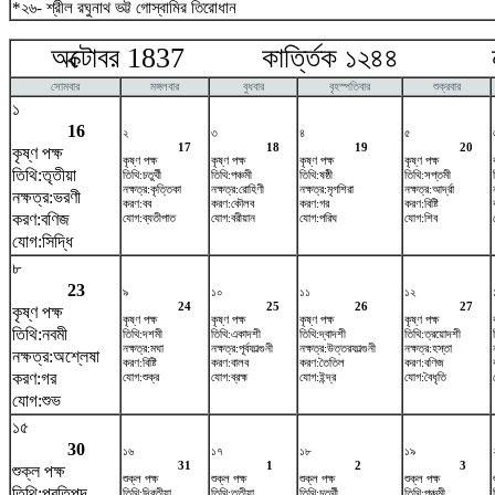
*২৬- শ্রীল রঘুনাথ ভট্ট গোস্বামির তিরোধান
অক্টোবর 1837 কার্ত্তিক ১২৪৪ নভ
সোমবার
মঙ্গলবার
বুধবার
বৃহস্পতিবার
শুক্রবার
১
16
২
৩
৪
৫
17
18
19
20
কৃষ্ণ পক্ষ
কৃষ্ণ পক্ষ
কৃষ্ণ পক্ষ
কৃষ্ণ পক্ষ
কৃষ্ণ পক্ষ
তিথি:তৃতীয়া
তিথি:চতুর্থী
তিথি:পঞ্চমী
তিথি:ষষ্ঠী
তিথি:সপ্তমী
নক্ষত্র:কৃত্তিকা
নক্ষত্র:রোহিণী
নক্ষত্র:মৃগশিরা
নক্ষত্র:আর্দ্রা
নক্ষত্র:ভরণী
করণ:বব
করণ:কৌলব
করণ:গর
করণ:বিষ্টি
করণ:বণিজ
যোগ:ব্যতীপাত
যোগ:বরীয়ান
যোগ:পরিঘ
যোগ:শিব
যোগ:সিদ্ধি
৮
23
৯
১০
১১
১২
24
25
26
27
কৃষ্ণ পক্ষ
কৃষ্ণ পক্ষ
কৃষ্ণ পক্ষ
কৃষ্ণ পক্ষ
কৃষ্ণ পক্ষ
তিথি:নবমী
তিথি:দশমী
তিথি:একাদশী
তিথি:দ্বাদশী
তিথি:ত্রয়োদশী
নক্ষত্র:মঘা
নক্ষত্র:পূর্বফাল্গুনী
নক্ষত্র:উত্তরফাল্গুনী
নক্ষত্র:হস্তা
নক্ষত্র:অশ্লেষা
করণ:বিষ্টি
করণ:বালব
করণ:তৈতিল
করণ:বণিজ
করণ:গর
যোগ:শুক্র
যোগ:ব্রহ্ম
যোগ:ইন্দ্র
যোগ:বৈধৃতি
যোগ:শুভ
১৫
30
১৬
১৭
১৮
১৯
31
1
2
3
শুক্ল পক্ষ
শুক্ল পক্ষ
শুক্ল পক্ষ
শুক্ল পক্ষ
শুক্ল পক্ষ
তিথি:প্রতিপদ
তিথি:দ্বিতীয়া
তিথি:তৃতীয়া
তিথি:চতুর্থী
তিথি:পঞ্চমী