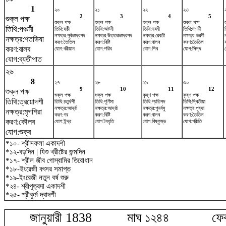
1
২০
২১
২২
২৩
2
3
4
5
শুক্ল পক্ষ
শুক্ল পক্ষ
শুক্ল পক্ষ
শুক্ল পক্ষ
শুক্ল পক্ষ
তিথি:পঞ্চমী
তিথি:ষষ্ঠী
তিথি:অষ্টমী
তিথি:নবমী
তিথি:দশমী
নক্ষত্র:পূর্বভাদ্রপদ
নক্ষত্র:উত্তরভাদ্রপদ
নক্ষত্র:রেবতী
নক্ষত্র:ভরণী
নক্ষত্র:শতভিষ‌া
করণ:তৈতিল
করণ:বিষ্টি
করণ:বালব
করণ:তৈতিল
করণ:বালব
যোগ:বরীয়ান
যোগ:পরিঘ
যোগ:শিব
যোগ:সিদ্ধ
যোগ:ব্যতীপাত
২৬
8
২৭
২৮
২৯
৩০
9
10
11
12
শুক্ল পক্ষ
শুক্ল পক্ষ
শুক্ল পক্ষ
কৃষ্ণ পক্ষ
কৃষ্ণ পক্ষ
তিথি:ত্রয়োদশী
তিথি:চতুর্দশী
তিথি:পূর্ণিমা
তিথি:প্রতিপদ
তিথি:দ্বিতীয়া
নক্ষত্র:আর্দ্রা
নক্ষত্র:আর্দ্রা
নক্ষত্র:পুনর্বসু
নক্ষত্র:পুষ্যা
নক্ষত্র:মৃগশিরা
করণ:গর
করণ:বিষ্টি
করণ:বালব
করণ:তৈতিল
করণ:কৌলব
যোগ:ইন্দ্র
যোগ:বৈধৃতি
যোগ:বিষ্কুম্ভ
যোগ:প্রীতি
যোগ:শুক্র
*১০- শ্রীসফলা একাদশী
*১২-বড়দিন | যিশু খ্রীষ্টের জন্মদিন
*১৭- শ্রীল জীব গোস্বামির তিরোধান
*১৮-ইংরেজী বৎসর সমাপ্ত
*১৯-ইংরেজী নতুন বর্ষ শুরু
*২৪- শ্রীপুত্রদা একাদশী
*২৫- শ্রীকুর্ম দ্বাদশী
জানুয়ারী 1838 মাঘ ১২৪৪ ফেব্রু