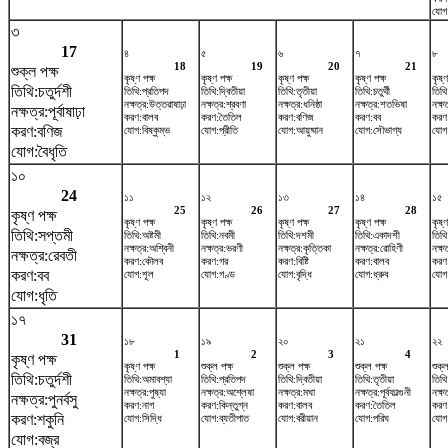
যোগ:
৩
17
৪
৫
৬
৭
৮
18
19
20
21
শুক্ল পক্ষ
কৃষ্ণ পক্ষ
কৃষ্ণ পক্ষ
কৃষ্ণ পক্ষ
কৃষ্ণ পক্ষ
কৃষ্ণ
তিথি:চতুর্দশী
তিথি:প্রতিপদ
তিথি:দ্বিতীয়া
তিথি:তৃতীয়া
তিথি:চতুর্থী
তিথি
নক্ষত্র:উত্তরাষাঢ়া
নক্ষত্র:শ্রবণা
নক্ষত্র:ধনিষ্ঠা
নক্ষত্র:শতভিষ‌া
নক্ষত
নক্ষত্র:পূর্বাষাঢ়া
করণ:বালব
করণ:তৈতিল
করণ:বণিজ
করণ:বব
করণ
করণ:বণিজ
যোগ:বিষ্কুম্ভ
যোগ:প্রীতি
যোগ:আয়ুষ্মান
যোগ:সৌভাগ্য
যোগ
যোগ:বৈধৃতি
১০
24
১১
১২
১৩
১৪
১৫
25
26
27
28
কৃষ্ণ পক্ষ
কৃষ্ণ পক্ষ
কৃষ্ণ পক্ষ
কৃষ্ণ পক্ষ
কৃষ্ণ পক্ষ
কৃষ্ণ
তিথি:সপ্তমী
তিথি:অষ্টমী
তিথি:নবমী
তিথি:দশমী
তিথি:একাদশী
তিথি
নক্ষত্র:অশ্বিনী
নক্ষত্র:ভরণী
নক্ষত্র:কৃত্তিকা
নক্ষত্র:রোহিণী
নক্ষ
নক্ষত্র:রেবতী
করণ:কৌলব
করণ:গর
করণ:বিষ্টি
করণ:বালব
করণ
করণ:বব
যোগ:শূল
যোগ:গণ্ড
যোগ:বৃদ্ধি
যোগ:ধ্রুব
যোগ:
যোগ:ধৃতি
১৭
31
১৮
১৯
২০
২১
২২
1
2
3
4
কৃষ্ণ পক্ষ
কৃষ্ণ পক্ষ
শুক্ল পক্ষ
শুক্ল পক্ষ
শুক্ল পক্ষ
শুক্ল
তিথি:চতুর্দশী
তিথি:অমাবশ্যা
তিথি:প্রতিপদ
তিথি:দ্বিতীয়া
তিথি:তৃতীয়া
তিথি:
নক্ষত্র:পুষ্যা
নক্ষত্র:অশ্লেষা
নক্ষত্র:মঘা
নক্ষত্র:পূর্বফাল্গুনী
নক্ষ
নক্ষত্র:পুনর্বসু
করণ:নাগ
করণ:কিন্তুগ্ন
করণ:বালব
করণ:তৈতিল
করণ
করণ:শকুনি
যোগ:সিদ্ধি
যোগ:ব্যতীপাত
যোগ:বরীয়ান
যোগ:পরিঘ
যোগ
যোগ:বজ্র