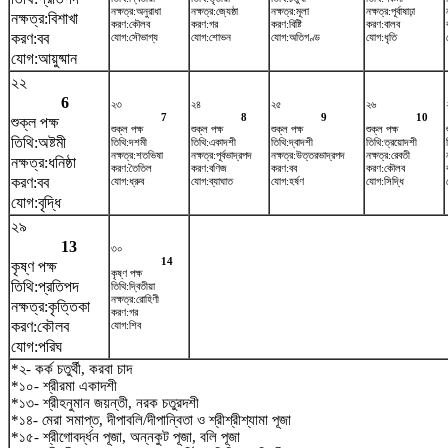
নক্ষত্র:অনুরাধা
নক্ষত্র:জ্যেষ্ঠা
নক্ষত্র:মূলা
নক্ষত্র:পূর্বাষাঢ়া
নক্ষত্র:বিশাখা
করণ:কৌলব
করণ:গর
করণ:বিষ্টি
করণ:বালব
করণ:বব
যোগ:সৌভাগ্য
যোগ:শোভন
যোগ:অতিগণ্ড
যোগ:ধৃতি
যোগ:আয়ুষ্মান
২২
6
২৩
২৪
২৫
২৬
7
8
9
10
শুক্ল পক্ষ
শুক্ল পক্ষ
শুক্ল পক্ষ
শুক্ল পক্ষ
শুক্ল পক্ষ
তিথি:অষ্টমী
তিথি:দশমী
তিথি:একাদশী
তিথি:দ্বাদশী
তিথি:ত্রয়োদশী
নক্ষত্র:শতভিষ‌া
নক্ষত্র:পূর্বভাদ্রপদ
নক্ষত্র:উত্তরভাদ্রপদ
নক্ষত্র:রেবতী
নক্ষত্র:ধনিষ্ঠা
করণ:তৈতিল
করণ:বণিজ
করণ:বব
করণ:কৌলব
করণ:বব
যোগ:ধ্রুব
যোগ:ব্যাঘাত
যোগ:হর্ষণ
যোগ:সিদ্ধি
যোগ:বৃদ্ধি
২৯
13
৩০
14
কৃষ্ণ পক্ষ
কৃষ্ণ পক্ষ
তিথি:প্রতিপদ
তিথি:দ্বিতীয়া
নক্ষত্র:রোহিণী
নক্ষত্র:কৃত্তিকা
করণ:গর
করণ:কৌলব
যোগ:শিব
যোগ:পরিঘ
*২- কর্ক চতুর্থী, করবা চাদ
*১০- শ্রীরমা একাদশী
*১৩- শ্রীহনুমান জয়ন্তী, নরক চতুরদশী
*১৪- মেরা সমাপ্ত, দীপাবলি/দীপান্বিতা ও শ্রীশ্রীশ্যামা পূজা
*১৫- শ্রীগোবর্দ্ধন পূজা, অন্নকুট পূজা, বলি পূজা