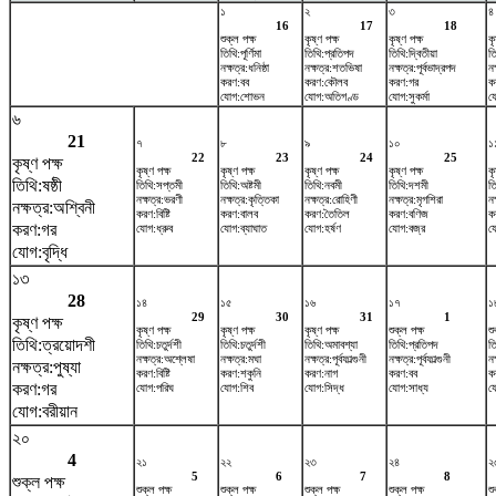
১
২
৩
৪
16
17
18
শুক্ল পক্ষ
কৃষ্ণ পক্ষ
কৃষ্ণ পক্ষ
কৃ
তিথি:পূর্ণিমা
তিথি:প্রতিপদ
তিথি:দ্বিতীয়া
তি
নক্ষত্র:ধনিষ্ঠা
নক্ষত্র:শতভিষ‌া
নক্ষত্র:পূর্বভাদ্রপদ
ন
করণ:বব
করণ:কৌলব
করণ:গর
ক
যোগ:শোভন
যোগ:অতিগণ্ড
যোগ:সুকর্মা
য
৬
21
৭
৮
৯
১০
১
22
23
24
25
কৃষ্ণ পক্ষ
কৃষ্ণ পক্ষ
কৃষ্ণ পক্ষ
কৃষ্ণ পক্ষ
কৃষ্ণ পক্ষ
কৃ
তিথি:ষষ্ঠী
তিথি:সপ্তমী
তিথি:অষ্টমী
তিথি:নবমী
তিথি:দশমী
ত
নক্ষত্র:ভরণী
নক্ষত্র:কৃত্তিকা
নক্ষত্র:রোহিণী
নক্ষত্র:মৃগশিরা
নক
নক্ষত্র:অশ্বিনী
করণ:বিষ্টি
করণ:বালব
করণ:তৈতিল
করণ:বণিজ
ক
করণ:গর
যোগ:ধ্রুব
যোগ:ব্যাঘাত
যোগ:হর্ষণ
যোগ:বজ্র
য
যোগ:বৃদ্ধি
১৩
28
১৪
১৫
১৬
১৭
১
29
30
31
1
কৃষ্ণ পক্ষ
কৃষ্ণ পক্ষ
কৃষ্ণ পক্ষ
কৃষ্ণ পক্ষ
শুক্ল পক্ষ
শু
তিথি:ত্রয়োদশী
তিথি:চতুর্দশী
তিথি:চতুর্দশী
তিথি:অমাবশ্যা
তিথি:প্রতিপদ
তি
নক্ষত্র:অশ্লেষা
নক্ষত্র:মঘা
নক্ষত্র:পূর্বফাল্গুনী
নক্ষত্র:পূর্বফাল্গুনী
নক
নক্ষত্র:পুষ্যা
করণ:বিষ্টি
করণ:শকুনি
করণ:নাগ
করণ:বব
ক
করণ:গর
যোগ:পরিঘ
যোগ:শিব
যোগ:সিদ্ধ
যোগ:সাধ্য
য
যোগ:বরীয়ান
২০
4
২১
২২
২৩
২৪
২
5
6
7
8
শুক্ল পক্ষ
শুক্ল পক্ষ
শুক্ল পক্ষ
শুক্ল পক্ষ
শুক্ল পক্ষ
শু