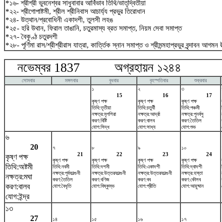
*১৬- শ্রীশ্রী ভুবনেশ্বর সাধুবাবার আর্বিভাব তিথি/ভাতৃদ্বিতীয়া
*২২- শ্রীগোপাষ্টমী, শ্রীল শ্রীনিবাস আচার্য্য প্রভুর তিরোধান
*২৪- উত্থান/প্রবোধিনী একাদশী, তুলসী লহঙ
*২৫- হরি উথান, ফিরাল তাঙানি, চতুরমাস্য ব্রত সমাপ্ত, নিয়ম সেবা সমাপ্ত
*২৭- বৈকুণ্ঠ চতুরদশী
*২৮- পূর্ণিমা রাস/শ্রীশ্রীরাস যাত্রা, কার্ত্তিক স্নান সমাপ্ত ও শ্রীমন্মহাপ্রভুর বৃন্দাবন আগমন উ
নভেম্বর 1837 অগ্রহায়ন ১২৪৪ ডিস
সোমবার
মঙ্গলবার
বুধবার
বৃহস্পতিবার
শুক্রবার
১
২
৩
15
16
17
কৃষ্ণ পক্ষ
কৃষ্ণ পক্ষ
কৃষ্ণ পক্ষ
তিথি:তৃতীয়া
তিথি:চতুর্থী
তিথি:পঞ্চমী
নক্ষত্র:মৃগশিরা
নক্ষত্র:আর্দ্রা
নক্ষত্র:পুনর্বসু
করণ:বিষ্টি
করণ:বালব
করণ:তৈতিল
যোগ:সিদ্ধ
যোগ:সাধ্য
যোগ:শুভ
৬
20
৭
৮
৯
১০
21
22
23
24
কৃষ্ণ পক্ষ
কৃষ্ণ পক্ষ
কৃষ্ণ পক্ষ
কৃষ্ণ পক্ষ
কৃষ্ণ পক্ষ
তিথি:অষ্টমী
তিথি:নবমী
তিথি:দশমী
তিথি:একাদশী
তিথি:দ্বাদশী
নক্ষত্র:পূর্বফাল্গুনী
নক্ষত্র:উত্তরফাল্গুনী
নক্ষত্র:উত্তরফাল্গুনী
নক্ষত্র:হস্তা
নক্ষত্র:মঘা
করণ:তৈতিল
করণ:বণিজ
করণ:বব
করণ:কৌলব
করণ:বালব
যোগ:বৈধৃতি
যোগ:বিষ্কুম্ভ
যোগ:প্রীতি
যোগ:আয়ুষ্মান
যোগ:ইন্দ্র
১৩
27
১৪
১৫
১৬
১৭