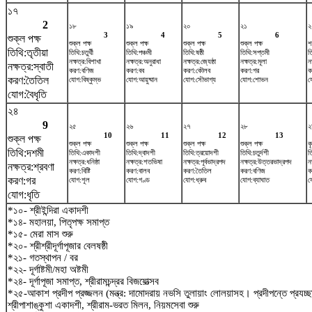
১৭
2
১৮
১৯
২০
২১
২
3
4
5
6
শুক্ল পক্ষ
শুক্ল পক্ষ
শুক্ল পক্ষ
শুক্ল পক্ষ
শুক্ল পক্ষ
শ
তিথি:তৃতীয়া
তিথি:চতুর্থী
তিথি:পঞ্চমী
তিথি:ষষ্ঠী
তিথি:সপ্তমী
ত
নক্ষত্র:বিশাখা
নক্ষত্র:অনুরাধা
নক্ষত্র:জ্যেষ্ঠা
নক্ষত্র:মূলা
নক
নক্ষত্র:স্বাতী
করণ:বণিজ
করণ:বব
করণ:কৌলব
করণ:গর
ক
করণ:তৈতিল
যোগ:বিষ্কুম্ভ
যোগ:আয়ুষ্মান
যোগ:সৌভাগ্য
যোগ:শোভন
য
যোগ:বৈধৃতি
২৪
9
২৫
২৬
২৭
২৮
২
10
11
12
13
শুক্ল পক্ষ
শুক্ল পক্ষ
শুক্ল পক্ষ
শুক্ল পক্ষ
শুক্ল পক্ষ
ক
তিথি:দশমী
তিথি:একাদশী
তিথি:দ্বাদশী
তিথি:ত্রয়োদশী
তিথি:চতুর্দশী
ত
নক্ষত্র:ধনিষ্ঠা
নক্ষত্র:শতভিষ‌া
নক্ষত্র:পূর্বভাদ্রপদ
নক্ষত্র:উত্তরভাদ্রপদ
ন
নক্ষত্র:শ্রবণা
করণ:বিষ্টি
করণ:বালব
করণ:তৈতিল
করণ:বণিজ
ক
করণ:গর
যোগ:শূল
যোগ:গণ্ড
যোগ:ধ্রুব
যোগ:ব্যাঘাত
য
যোগ:ধৃতি
*১০- শ্রীইন্দিরা একাদশী
*১৪- মহালয়া, পিতৃপক্ষ সমাপ্ত
*১৫- মেরা মাস শুরু
*২০- শ্রীশ্রীদূর্গাপূজার বেলষষ্ঠী
*২১- গতস্থাপন / বর
*২২- দূর্গাষ্টমী/মহা অষ্টমী
*২৪- দূর্গাপূজা সমাপ্ত, শ্রীরামচন্দ্রর বিজয়োত্সব
*২৫-আকাশ প্রদীপ প্রজ্জলন (মন্ত্র: দামোদরায় নভসি তুলায়াং লোলয়াসহ। প্রদীপন্তে প্রয
শ্রীপাশাঙ্কুশা একাদশী, শ্রীরাম-ভরত মিলন, নিয়মসেবা শুরু