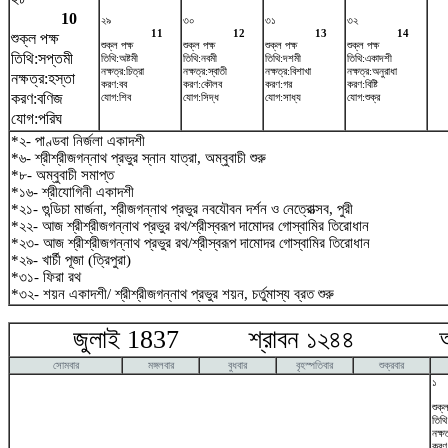
10
২৯
৩০
৩১
৩২
11
12
13
14
শুক্ল পক্ষ
শুক্ল পক্ষ
শুক্ল পক্ষ
শুক্ল পক্ষ
শুক্ল পক্ষ
তিথি:সপ্তমী
তিথি:অষ্টমী
তিথি:নবমী
তিথি:দশমী
তিথি:একাদশী
নক্ষত্র:চিত্রা
নক্ষত্র:স্বাতী
নক্ষত্র:বিশাখা
নক্ষত্র:অনুরাধা
নক্ষত্র:হস্তা
করণ:বব
করণ:কৌলব
করণ:গর
করণ:বিষ্টি
করণ:বণিজ
যোগ:শিব
যোগ:সিদ্ধ
যোগ:সাধ্য
যোগ:শুক্র
যোগ:পরিঘ
*২- পাণ্ডবা নির্জলা একাদশী
*৬- শ্রীশ্রীজগন্নাথ প্রভুর স্নান যাত্রা, অম্বুবাচী শুরু
*৮- অম্বুবাচী সমাপ্ত
*১৬- শ্রীযোগিনী একাদশী
*২১- গুন্ডিচা মার্জনা, শ্রীজগন্নাথ প্রভুর নবযৌবন দর্শন ও নেত্রোত্সব, পুরী
*২২- আজ শ্রীশ্রীজগন্নাথ প্রভুর রথ/শ্রীস্বরূপ দামোদর গোস্বামির তিরোধান
*২৩- আজ শ্রীশ্রীজগন্নাথ প্রভুর রথ/শ্রীস্বরূপ দামোদর গোস্বামির তিরোধান
*২৯- খার্চী পূজা (ত্রিপুরা)
*৩১- ফিরা রথ
*৩২- শয়ন একাদশী/ শ্রীশ্রীজগন্নাথ প্রভুর শয়ন, চর্তুমাস্য ব্রত শুরু
জুলাই 1837 শ্রাবন ১২৪৪ আগষ
সোমবার
মঙ্গলবার
বুধবার
বৃহস্পতিবার
শুক্রবার
১
শুক্ল
তিথি
নক্ষত
করণ