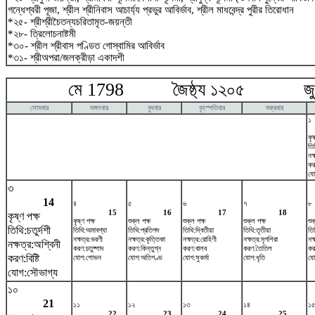
গন্ধেশ্বরী পূজা, শ্রীল শ্রীনিবাস আচার্য্য প্রভুর আবির্ভাব, শ্রীল মাধবেন্দ্র পুরীর তিরোধান
*২৫- শ্রীশ্রীচৈতন্যচরিতামৃত-জয়ন্তী
*২৮- ত্রিলোচনাষ্টমী
*৩০- শ্রীল শ্রীবাস পণ্ডিত গোস্বামির আবির্ভাব
*৩১- শ্রীঅপরা/জলক্রীড়া একাদশী
মে 1798 জৈষ্ঠ্য ১২০৫ জুন
সোমবার
মঙ্গলবার
বুধবার
বৃহস্পতিবার
শুক্রবার
১
কৃষ
তি
নক
কর
যো
৩
14
৪
৫
৬
৭
৮
15
16
17
18
কৃষ্ণ পক্ষ
কৃষ্ণ পক্ষ
শুক্ল পক্ষ
শুক্ল পক্ষ
শুক্ল পক্ষ
শুক
তিথি:চতুর্দশী
তিথি:অমাবশ্যা
তিথি:প্রতিপদ
তিথি:দ্বিতীয়া
তিথি:তৃতীয়া
তিথ
নক্ষত্র:ভরণী
নক্ষত্র:কৃত্তিকা
নক্ষত্র:রোহিণী
নক্ষত্র:মৃগশিরা
নক্
নক্ষত্র:অশ্বিনী
করণ:চতুষ্পাদ
করণ:কিন্তুগ্ন
করণ:বালব
করণ:তৈতিল
কর
করণ:বিষ্টি
যোগ:শোভন
যোগ:অতিগণ্ড
যোগ:সুকর্মা
যোগ:ধৃতি
যো
যোগ:সৌভাগ্য
১০
21
১১
১২
১৩
১৪
১
22
23
24
25