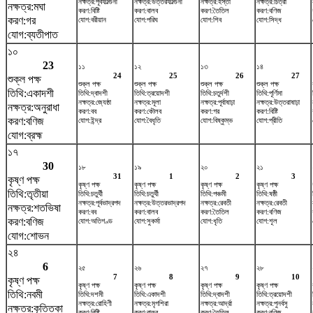
নক্ষত্র:পূর্বফাল্গুনী
নক্ষত্র:উত্তরফাল্গুনী
নক্ষত্র:হস্তা
নক্ষত্র:চিত্রা
নক্ষত্র:মঘা
করণ:বিষ্টি
করণ:বালব
করণ:তৈতিল
করণ:বণিজ
করণ:গর
যোগ:বরীয়ান
যোগ:পরিঘ
যোগ:শিব
যোগ:সিদ্ধ
যোগ:ব্যতীপাত
১০
23
১১
১২
১৩
১৪
24
25
26
27
শুক্ল পক্ষ
শুক্ল পক্ষ
শুক্ল পক্ষ
শুক্ল পক্ষ
শুক্ল পক্ষ
তিথি:একাদশী
তিথি:দ্বাদশী
তিথি:ত্রয়োদশী
তিথি:চতুর্দশী
তিথি:পূর্ণিমা
নক্ষত্র:জ্যেষ্ঠা
নক্ষত্র:মূলা
নক্ষত্র:পূর্বাষাঢ়া
নক্ষত্র:উত্তরাষাঢ়া
নক্ষত্র:অনুরাধা
করণ:বব
করণ:কৌলব
করণ:গর
করণ:বিষ্টি
করণ:বণিজ
যোগ:ইন্দ্র
যোগ:বৈধৃতি
যোগ:বিষ্কুম্ভ
যোগ:প্রীতি
যোগ:ব্রহ্ম
১৭
30
১৮
১৯
২০
২১
31
1
2
3
কৃষ্ণ পক্ষ
কৃষ্ণ পক্ষ
কৃষ্ণ পক্ষ
কৃষ্ণ পক্ষ
কৃষ্ণ পক্ষ
তিথি:তৃতীয়া
তিথি:চতুর্থী
তিথি:চতুর্থী
তিথি:পঞ্চমী
তিথি:ষষ্ঠী
নক্ষত্র:পূর্বভাদ্রপদ
নক্ষত্র:উত্তরভাদ্রপদ
নক্ষত্র:রেবতী
নক্ষত্র:রেবতী
নক্ষত্র:শতভিষ‌া
করণ:বব
করণ:বালব
করণ:তৈতিল
করণ:বণিজ
করণ:বণিজ
যোগ:অতিগণ্ড
যোগ:সুকর্মা
যোগ:ধৃতি
যোগ:শূল
যোগ:শোভন
২৪
6
২৫
২৬
২৭
২৮
7
8
9
10
কৃষ্ণ পক্ষ
কৃষ্ণ পক্ষ
কৃষ্ণ পক্ষ
কৃষ্ণ পক্ষ
কৃষ্ণ পক্ষ
তিথি:নবমী
তিথি:দশমী
তিথি:একাদশী
তিথি:দ্বাদশী
তিথি:ত্রয়োদশী
নক্ষত্র:রোহিণী
নক্ষত্র:মৃগশিরা
নক্ষত্র:আর্দ্রা
নক্ষত্র:পুনর্বসু
নক্ষত্র:কৃত্তিকা
করণ:বিষ্টি
করণ:বালব
করণ:তৈতিল
করণ:বণিজ