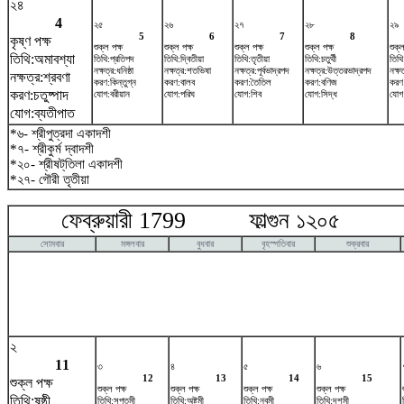
২৪
4
২৫
২৬
২৭
২৮
২৯
5
6
7
8
কৃষ্ণ পক্ষ
শুক্ল পক্ষ
শুক্ল পক্ষ
শুক্ল পক্ষ
শুক্ল পক্ষ
শুক্ল
তিথি:অমাবশ্যা
তিথি:প্রতিপদ
তিথি:দ্বিতীয়া
তিথি:তৃতীয়া
তিথি:চতুর্থী
তিথি:
নক্ষত্র:ধনিষ্ঠা
নক্ষত্র:শতভিষ‌া
নক্ষত্র:পূর্বভাদ্রপদ
নক্ষত্র:উত্তরভাদ্রপদ
নক্ষ
নক্ষত্র:শ্রবণা
করণ:কিন্তুগ্ন
করণ:বালব
করণ:তৈতিল
করণ:বণিজ
করণ:ব
করণ:চতুষ্পাদ
যোগ:বরীয়ান
যোগ:পরিঘ
যোগ:শিব
যোগ:সিদ্ধ
যোগ:
যোগ:ব্যতীপাত
*৬- শ্রীপুত্রদা একাদশী
*৭- শ্রীকুর্ম দ্বাদশী
*২০- শ্রীষট্‌তিলা একাদশী
*২৭- গৌরী তৃতীয়া
ফেব্রুয়ারী 1799 ফাল্গুন ১২০৫ ম
সোমবার
মঙ্গলবার
বুধবার
বৃহস্পতিবার
শুক্রবার
২
11
৩
৪
৫
৬
12
13
14
15
শুক্ল পক্ষ
শুক্ল পক্ষ
শুক্ল পক্ষ
শুক্ল পক্ষ
শুক্ল পক্ষ
তিথি:ষষ্ঠী
তিথি:সপ্তমী
তিথি:অষ্টমী
তিথি:নবমী
তিথি:দশমী