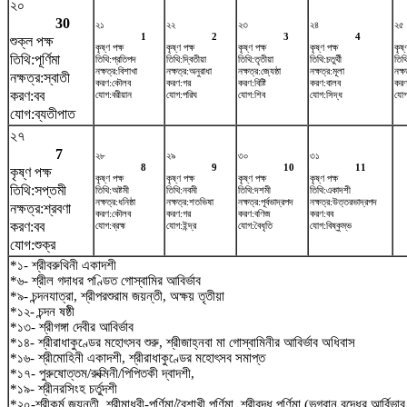
২০
30
২১
২২
২৩
২৪
২৫
1
2
3
4
শুক্ল পক্ষ
কৃষ্ণ পক্ষ
কৃষ্ণ পক্ষ
কৃষ্ণ পক্ষ
কৃষ্ণ পক্ষ
কৃষ্
তিথি:পূর্ণিমা
তিথি:প্রতিপদ
তিথি:দ্বিতীয়া
তিথি:তৃতীয়া
তিথি:চতুর্থী
তিথি
নক্ষত্র:বিশাখা
নক্ষত্র:অনুরাধা
নক্ষত্র:জ্যেষ্ঠা
নক্ষত্র:মূলা
নক্ষত
নক্ষত্র:স্বাতী
করণ:কৌলব
করণ:গর
করণ:বিষ্টি
করণ:বালব
করণ
করণ:বব
যোগ:বরীয়ান
যোগ:পরিঘ
যোগ:শিব
যোগ:সিদ্ধ
যোগ
যোগ:ব্যতীপাত
২৭
7
২৮
২৯
৩০
৩১
8
9
10
11
কৃষ্ণ পক্ষ
কৃষ্ণ পক্ষ
কৃষ্ণ পক্ষ
কৃষ্ণ পক্ষ
কৃষ্ণ পক্ষ
তিথি:সপ্তমী
তিথি:অষ্টমী
তিথি:নবমী
তিথি:দশমী
তিথি:একাদশী
নক্ষত্র:ধনিষ্ঠা
নক্ষত্র:শতভিষ‌া
নক্ষত্র:পূর্বভাদ্রপদ
নক্ষত্র:উত্তরভাদ্রপদ
নক্ষত্র:শ্রবণা
করণ:কৌলব
করণ:গর
করণ:বণিজ
করণ:বব
করণ:বব
যোগ:ব্রহ্ম
যোগ:ইন্দ্র
যোগ:বৈধৃতি
যোগ:বিষ্কুম্ভ
যোগ:শুক্র
*১- শ্রীবরুথিনী একাদশী
*৬- শ্রীল গদাধর পণ্ডিত গোস্বামির আবির্ভাব
*৯- চন্দনযাত্রা, শ্রীপরশুরাম জয়ন্তী, অক্ষয় তৃতীয়া
*১২- চন্দন ষষ্ঠী
*১৩- শ্রীগঙ্গা দেবীর আবির্ভাব
*১৪- শ্রীরাধাকুণ্ডের মহোৎসব শুরু, শ্রীজাহ্নবা মা গোস্বামিনীর আবির্ভাব অধিবাস
*১৬- শ্রীমোহিনী একাদশী, শ্রীরাধাকুণ্ডের মহোৎসব সমাপ্ত
*১৭- পুরুষোত্তম/রুক্মিনী/পিপিতকী দ্বাদশী,
*১৯- শ্রীনরসিংহ চর্তুদশী
*২০-শ্রীকুর্ম জয়ন্তী, শ্রীমাধবী-পূর্ণিমা/বৈশাখী পূর্ণিমা, শ্রীবুদ্ধ পূর্ণিমা (ভগবান বুদ্ধের আর্বি