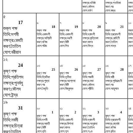
নক্ষত্র:ধনিষ্ঠা
নক্ষত্র:শতভিষ‌া
নক্ষত
করণ:কৌলব
করণ:গর
করণ:ব
যোগ:হর্ষণ
যোগ:বজ্র
যোগ:
৫
17
৬
৭
৮
৯
১০
18
19
20
21
শুক্ল পক্ষ
শুক্ল পক্ষ
শুক্ল পক্ষ
শুক্ল পক্ষ
শুক্ল পক্ষ
শুক্ল
তিথি:দশমী
তিথি:একাদশী
তিথি:একাদশী
তিথি:দ্বাদশী
তিথি:ত্রয়োদশী
তিথি:
নক্ষত্র:অশ্বিনী
নক্ষত্র:ভরণী
নক্ষত্র:কৃত্তিকা
নক্ষত্র:রোহিণী
নক্ষ
নক্ষত্র:রেবতী
করণ:বণিজ
করণ:বিষ্টি
করণ:বালব
করণ:তৈতিল
করণ
করণ:তৈতিল
যোগ:পরিঘ
যোগ:শিব
যোগ:সিদ্ধ
যোগ:সাধ্য
যোগ
যোগ:বরীয়ান
১২
24
১৩
১৪
১৫
১৬
১৭
25
26
27
28
কৃষ্ণ পক্ষ
কৃষ্ণ পক্ষ
কৃষ্ণ পক্ষ
কৃষ্ণ পক্ষ
কৃষ্ণ পক্ষ
কৃষ্ণ
তিথি:প্রতিপদ
তিথি:দ্বিতীয়া
তিথি:তৃতীয়া
তিথি:পঞ্চমী
তিথি:ষষ্ঠী
তিথি
নক্ষত্র:পুষ্যা
নক্ষত্র:অশ্লেষা
নক্ষত্র:মঘা
নক্ষত্র:পূর্বফাল্গুনী
নক্ষ
নক্ষত্র:পুনর্বসু
করণ:গর
করণ:বিষ্টি
করণ:কৌলব
করণ:গর
করণ:ব
করণ:কৌলব
যোগ:বৈধৃতি
যোগ:বিষ্কুম্ভ
যোগ:প্রীতি
যোগ:আয়ুষ্মান
যোগ
যোগ:ইন্দ্র
১৯
31
২০
২১
২২
২৩
২৪
1
2
3
4
কৃষ্ণ পক্ষ
কৃষ্ণ পক্ষ
কৃষ্ণ পক্ষ
কৃষ্ণ পক্ষ
কৃষ্ণ পক্ষ
কৃষ্ণ
তিথি:নবমী
তিথি:দশমী
তিথি:একাদশী
তিথি:দ্বাদশী
তিথি:ত্রয়োদশী
তিথি:
নক্ষত্র:স্বাতী
নক্ষত্র:বিশাখা
নক্ষত্র:অনুরাধা
নক্ষত্র:জ্যেষ্ঠা
নক্ষত
নক্ষত্র:চিত্রা
করণ:বিষ্টি
করণ:বালব
করণ:তৈতিল
করণ:বণিজ
করণ
করণ:তৈতিল
যোগ:ধৃতি
যোগ:শূল
যোগ:গণ্ড
যোগ:বৃদ্ধি
যোগ: