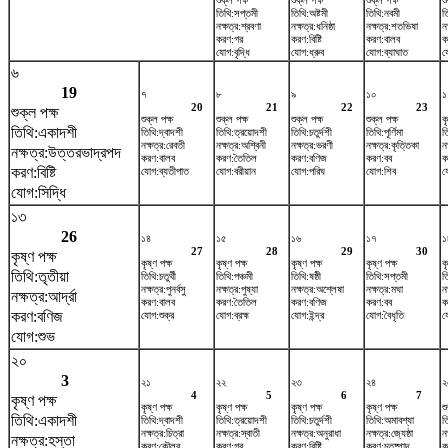
শুক্ল পক্ষ
শুক্ল পক্ষ
শুক্ল পক্ষ
শ
তিথি:সপ্তমী
তিথি:অষ্টমী
তিথি:নবমী
ত
নক্ষত্র:শ্রবণা
নক্ষত্র:ধনিষ্ঠা
নক্ষত্র:শতভিষ‌া
ন
করণ:গর
করণ:বিষ্টি
করণ:বালব
ক
যোগ:বৃদ্ধি
যোগ:ধ্রুব
যোগ:ব্যাঘাত
য
৬
19
৭
৮
৯
১০
১
20
21
22
23
শুক্ল পক্ষ
শুক্ল পক্ষ
শুক্ল পক্ষ
শুক্ল পক্ষ
শুক্ল পক্ষ
ক
তিথি:একাদশী
তিথি:দ্বাদশী
তিথি:ত্রয়োদশী
তিথি:চতুর্দশী
তিথি:পূর্ণিমা
ত
নক্ষত্র:রেবতী
নক্ষত্র:অশ্বিনী
নক্ষত্র:ভরণী
নক্ষত্র:কৃত্তিকা
ন
নক্ষত্র:উত্তরভাদ্রপদ
করণ:বালব
করণ:তৈতিল
করণ:বণিজ
করণ:বব
ক
করণ:বিষ্টি
যোগ:ব্যতীপাত
যোগ:বরীয়ান
যোগ:পরিঘ
যোগ:শিব
য
যোগ:সিদ্ধি
১৩
26
১৪
১৫
১৬
১৭
১
27
28
29
30
কৃষ্ণ পক্ষ
কৃষ্ণ পক্ষ
কৃষ্ণ পক্ষ
কৃষ্ণ পক্ষ
কৃষ্ণ পক্ষ
ক
তিথি:তৃতীয়া
তিথি:চতুর্থী
তিথি:পঞ্চমী
তিথি:ষষ্ঠী
তিথি:সপ্তমী
ত
নক্ষত্র:পুনর্বসু
নক্ষত্র:পুষ্যা
নক্ষত্র:অশ্লেষা
নক্ষত্র:মঘা
নক
নক্ষত্র:আর্দ্রা
করণ:বালব
করণ:তৈতিল
করণ:বণিজ
করণ:বব
ক
করণ:বণিজ
যোগ:শুক্র
যোগ:ব্রহ্ম
যোগ:ইন্দ্র
যোগ:বৈধৃতি
য
যোগ:শুভ
২০
3
২১
২২
২৩
২৪
২
4
5
6
7
কৃষ্ণ পক্ষ
কৃষ্ণ পক্ষ
কৃষ্ণ পক্ষ
কৃষ্ণ পক্ষ
কৃষ্ণ পক্ষ
শ
তিথি:একাদশী
তিথি:দ্বাদশী
তিথি:ত্রয়োদশী
তিথি:চতুর্দশী
তিথি:অমাবশ্যা
ত
নক্ষত্র:চিত্রা
নক্ষত্র:স্বাতী
নক্ষত্র:অনুরাধা
নক্ষত্র:জ্যেষ্ঠা
ন
নক্ষত্র:হস্তা
করণ:কৌলব
করণ:গর
করণ:বিষ্টি
করণ:চতুষ্পাদ
ক