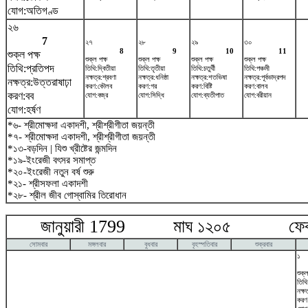
যোগ:অতিগণ্ড
২৬
7
২৭
২৮
২৯
৩০
8
9
10
11
শুক্ল পক্ষ
শুক্ল পক্ষ
শুক্ল পক্ষ
শুক্ল পক্ষ
শুক্ল পক্ষ
তিথি:প্রতিপদ
তিথি:দ্বিতীয়া
তিথি:তৃতীয়া
তিথি:চতুর্থী
তিথি:পঞ্চমী
নক্ষত্র:শ্রবণা
নক্ষত্র:ধনিষ্ঠা
নক্ষত্র:শতভিষ‌া
নক্ষত্র:পূর্বভাদ্রপদ
নক্ষত্র:উত্তরাষাঢ়া
করণ:কৌলব
করণ:গর
করণ:বিষ্টি
করণ:বালব
করণ:বব
যোগ:বজ্র
যোগ:সিদ্ধি
যোগ:ব্যতীপাত
যোগ:বরীয়ান
যোগ:হর্ষণ
*৬- শ্রীমোক্ষদা একাদশী, শ্রীশ্রীগীতা জয়ন্তী
*৭- শ্রীমোক্ষদা একাদশী, শ্রীশ্রীগীতা জয়ন্তী
*১৩-বড়দিন | যিশু খ্রীষ্টের জন্মদিন
*১৯-ইংরেজী বৎসর সমাপ্ত
*২০-ইংরেজী নতুন বর্ষ শুরু
*২১- শ্রীসফলা একাদশী
*২৮- শ্রীল জীব গোস্বামির তিরোধান
জানুয়ারী 1799 মাঘ ১২০৫ ফেব্রু
সোমবার
মঙ্গলবার
বুধবার
বৃহস্পতিবার
শুক্রবার
১
শুক্ল
তিথি:
নক্ষ
করণ