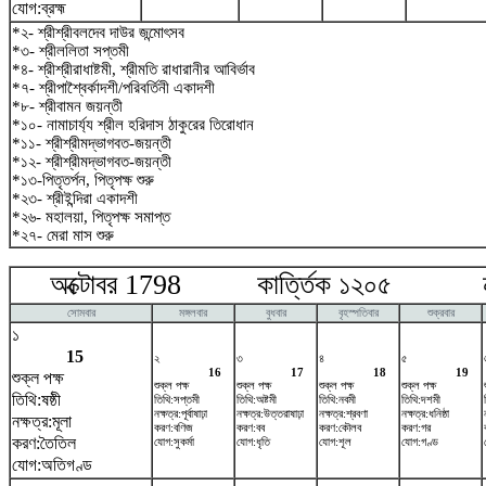
যোগ:ব্রহ্ম
*২- শ্রীশ্রীবলদেব দাউর জন্মোৎসব
*৩- শ্রীললিতা সপ্তমী
*৪- শ্রীশ্রীরাধাষ্টমী, শ্রীমতি রাধারানীর আবির্ভাব
*৭- শ্রীপাশ্বৈর্কাদশী/পরিবর্তিনী একাদশী
*৮- শ্রীবামন জয়ন্তী
*১০- নামাচার্য্য শ্রীল হরিদাস ঠাকুরের তিরোধান
*১১- শ্রীশ্রীমদ্ভাগবত-জয়ন্তী
*১২- শ্রীশ্রীমদ্ভাগবত-জয়ন্তী
*১৩-পিতৃতর্পন, পিতৃপক্ষ শুরু
*২৩- শ্রীইন্দিরা একাদশী
*২৬- মহালয়া, পিতৃপক্ষ সমাপ্ত
*২৭- মেরা মাস শুরু
অক্টোবর 1798 কার্ত্তিক ১২০৫ নভ
সোমবার
মঙ্গলবার
বুধবার
বৃহস্পতিবার
শুক্রবার
১
15
২
৩
৪
৫
16
17
18
19
শুক্ল পক্ষ
শুক্ল পক্ষ
শুক্ল পক্ষ
শুক্ল পক্ষ
শুক্ল পক্ষ
তিথি:ষষ্ঠী
তিথি:সপ্তমী
তিথি:অষ্টমী
তিথি:নবমী
তিথি:দশমী
নক্ষত্র:পূর্বাষাঢ়া
নক্ষত্র:উত্তরাষাঢ়া
নক্ষত্র:শ্রবণা
নক্ষত্র:ধনিষ্ঠা
নক্ষত্র:মূলা
করণ:বণিজ
করণ:বব
করণ:কৌলব
করণ:গর
করণ:তৈতিল
যোগ:সুকর্মা
যোগ:ধৃতি
যোগ:শূল
যোগ:গণ্ড
যোগ:অতিগণ্ড