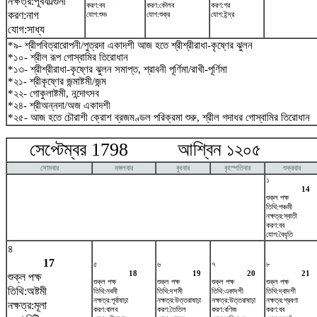
নক্ষত্র:পূর্বফাল্গুনী
করণ:বব
করণ:কৌলব
করণ:গর
করণ:নাগ
যোগ:শুভ
যোগ:শুক্র
যোগ:ইন্দ্র
যোগ:সাধ্য
*৯- শ্রীপবিত্রারোপনী/পুত্রদা একাদশী আজ হতে শ্রীশ্রীরাধা-কৃষ্ণের ঝুলন
*১০- শ্রীল রূপ গোস্বামির তিরোধান
*১৩- শ্রীশ্রীরাধা-কৃষ্ণের ঝুলন সমাপ্ত, শ্রাবনী পূর্ণিমা/রাখী-পূর্ণিমা
*২১- শ্রীকৃষ্ণের জন্মাষ্টমী/জন্ম
*২২- গোকুলাষ্টমী, নন্দোৎসব
*২৪- শ্রীঅন্নদা/অজ একাদশী
*২৫- আজ হতে চৌরাশী ক্রোশ ব্রজমণ্ডল পরিক্রমা শুরু, শ্রীল গদাধর গোস্বামির তিরোধান
সেপ্টেম্বর 1798 আশ্বিন ১২০৫ অক
সোমবার
মঙ্গলবার
বুধবার
বৃহস্পতিবার
শুক্রবার
১
14
শুক্ল পক্ষ
তিথি:পঞ্চমী
নক্ষত্র:স্বাতী
করণ:বব
যোগ:বৈধৃতি
৪
17
৫
৬
৭
৮
18
19
20
21
শুক্ল পক্ষ
শুক্ল পক্ষ
শুক্ল পক্ষ
শুক্ল পক্ষ
শুক্ল পক্ষ
তিথি:অষ্টমী
তিথি:নবমী
তিথি:দশমী
তিথি:একাদশী
তিথি:দ্বাদশী
নক্ষত্র:পূর্বাষাঢ়া
নক্ষত্র:উত্তরাষাঢ়া
নক্ষত্র:উত্তরাষাঢ়া
নক্ষত্র:শ্রবণা
নক্ষত্র:মূলা
করণ:বালব
করণ:তৈতিল
করণ:বণিজ
করণ:বব