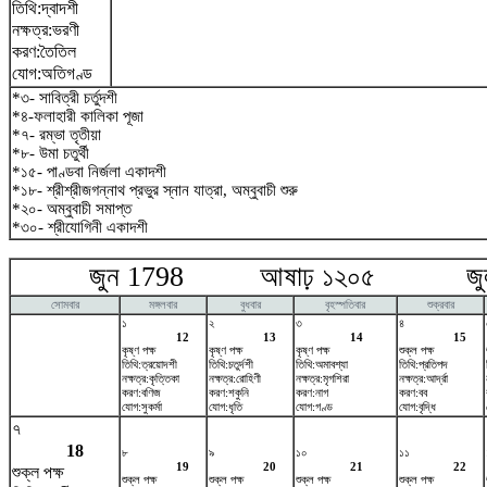
তিথি:দ্বাদশী
নক্ষত্র:ভরণী
করণ:তৈতিল
যোগ:অতিগণ্ড
*৩- সাবিত্রী চর্তুদশী
*৪-ফলাহারী কালিকা পূজা
*৭- রম্ভা তৃতীয়া
*৮- উমা চতুর্থী
*১৫- পাণ্ডবা নির্জলা একাদশী
*১৮- শ্রীশ্রীজগন্নাথ প্রভুর স্নান যাত্রা, অম্বুবাচী শুরু
*২০- অম্বুবাচী সমাপ্ত
*৩০- শ্রীযোগিনী একাদশী
জুন 1798 আষাঢ় ১২০৫ জুলা
সোমবার
মঙ্গলবার
বুধবার
বৃহস্পতিবার
শুক্রবার
১
২
৩
৪
12
13
14
15
কৃষ্ণ পক্ষ
কৃষ্ণ পক্ষ
কৃষ্ণ পক্ষ
শুক্ল পক্ষ
তিথি:ত্রয়োদশী
তিথি:চতুর্দশী
তিথি:অমাবশ্যা
তিথি:প্রতিপদ
নক্ষত্র:কৃত্তিকা
নক্ষত্র:রোহিণী
নক্ষত্র:মৃগশিরা
নক্ষত্র:আর্দ্রা
করণ:বণিজ
করণ:শকুনি
করণ:নাগ
করণ:বব
যোগ:সুকর্মা
যোগ:ধৃতি
যোগ:গণ্ড
যোগ:বৃদ্ধি
৭
18
৮
৯
১০
১১
19
20
21
22
শুক্ল পক্ষ
শুক্ল পক্ষ
শুক্ল পক্ষ
শুক্ল পক্ষ
শুক্ল পক্ষ