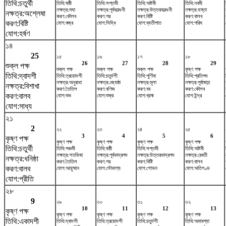
তিথি:চতুর্থী
তিথি:ষষ্ঠী
তিথি:সপ্তমী
তিথি:অষ্টমী
তিথি:নবমী
নক্ষত্র:মঘা
নক্ষত্র:পূর্বফাল্গুনী
নক্ষত্র:উত্তরফাল্গুনী
নক্ষত্র:হস্তা
নক্ষত্র:অশ্লেষা
করণ:কৌলব
করণ:গর
করণ:বিষ্টি
করণ:বালব
করণ:বিষ্টি
যোগ:বজ্র
যোগ:সিদ্ধি
যোগ:ব্যতীপাত
যোগ:পরিঘ
যোগ:হর্ষণ
১৪
25
১৫
১৬
১৭
১৮
26
27
28
29
শুক্ল পক্ষ
শুক্ল পক্ষ
শুক্ল পক্ষ
শুক্ল পক্ষ
কৃষ্ণ পক্ষ
তিথি:দ্বাদশী
তিথি:ত্রয়োদশী
তিথি:চতুর্দশী
তিথি:পূর্ণিমা
তিথি:প্রতিপদ
নক্ষত্র:অনুরাধা
নক্ষত্র:জ্যেষ্ঠা
নক্ষত্র:মূলা
নক্ষত্র:পূর্বাষাঢ়া
নক্ষত্র:বিশাখা
করণ:তৈতিল
করণ:বণিজ
করণ:বব
করণ:কৌলব
করণ:বালব
যোগ:শুভ
যোগ:শুক্র
যোগ:ব্রহ্ম
যোগ:ইন্দ্র
যোগ:সাধ্য
২১
2
২২
২৩
২৪
২৫
3
4
5
6
কৃষ্ণ পক্ষ
কৃষ্ণ পক্ষ
কৃষ্ণ পক্ষ
কৃষ্ণ পক্ষ
কৃষ্ণ পক্ষ
তিথি:চতুর্থী
তিথি:পঞ্চমী
তিথি:ষষ্ঠী
তিথি:সপ্তমী
তিথি:অষ্টমী
নক্ষত্র:শতভিষ‌া
নক্ষত্র:পূর্বভাদ্রপদ
নক্ষত্র:উত্তরভাদ্রপদ
নক্ষত্র:রেবতী
নক্ষত্র:ধনিষ্ঠা
করণ:তৈতিল
করণ:গর
করণ:বিষ্টি
করণ:বালব
করণ:বালব
যোগ:আয়ুষ্মান
যোগ:সৌভাগ্য
যোগ:শোভন
যোগ:অতিগণ্ড
যোগ:প্রীতি
২৮
9
২৯
৩০
৩১
৩২
10
11
12
13
কৃষ্ণ পক্ষ
কৃষ্ণ পক্ষ
কৃষ্ণ পক্ষ
কৃষ্ণ পক্ষ
কৃষ্ণ পক্ষ
তিথি:একাদশী
তিথি:দ্বাদশী
তিথি:ত্রয়োদশী
তিথি:চতুর্দশী
তিথি:অমাবশ্যা