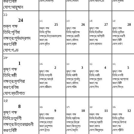
করণ:বিষ্টি
যোগ:সৌভাগ্য
যোগ:শোভন
যোগ:অতিগণ্ড
যোগ:সুকর্মা
যোগ:আয়ুষ্মান
১১
24
১২
১৩
১৪
১৫
25
26
27
28
শুক্ল পক্ষ
শুক্ল পক্ষ
কৃষ্ণ পক্ষ
কৃষ্ণ পক্ষ
কৃষ্ণ পক্ষ
তিথি:পূর্ণিমা
তিথি:পূর্ণিমা
তিথি:প্রতিপদ
তিথি:দ্বিতীয়া
তিথি:তৃতীয়া
নক্ষত্র:উত্তরভাদ্রপদ
নক্ষত্র:রেবতী
নক্ষত্র:অশ্বিনী
নক্ষত্র:ভরণী
নক্ষত্র:পূর্বভাদ্রপদ
করণ:বব
করণ:কৌলব
করণ:গর
করণ:বিষ্টি
করণ:বিষ্টি
যোগ:বৃদ্ধি
যোগ:ধ্রুব
যোগ:ব্যাঘাত
যোগ:হর্ষণ
যোগ:গণ্ড
১৮
1
১৯
২০
২১
২২
2
3
4
5
কৃষ্ণ পক্ষ
কৃষ্ণ পক্ষ
কৃষ্ণ পক্ষ
কৃষ্ণ পক্ষ
কৃষ্ণ পক্ষ
তিথি:ষষ্ঠী
তিথি:সপ্তমী
তিথি:অষ্টমী
তিথি:নবমী
তিথি:দশমী
নক্ষত্র:আর্দ্রা
নক্ষত্র:পুনর্বসু
নক্ষত্র:পুষ্যা
নক্ষত্র:অশ্লেষা
নক্ষত্র:মৃগশিরা
করণ:বব
করণ:কৌলব
করণ:গর
করণ:বিষ্টি
করণ:বণিজ
যোগ:বরীয়ান
যোগ:পরিঘ
যোগ:শিব
যোগ:সিদ্ধ
যোগ:ব্যতীপাত
২৫
8
২৬
২৭
২৮
২৯
9
10
11
12
কৃষ্ণ পক্ষ
কৃষ্ণ পক্ষ
শুক্ল পক্ষ
শুক্ল পক্ষ
শুক্ল পক্ষ
তিথি:চতুর্দশী
তিথি:অমাবশ্যা
তিথি:প্রতিপদ
তিথি:দ্বিতীয়া
তিথি:তৃতীয়া
নক্ষত্র:হস্তা
নক্ষত্র:চিত্রা
নক্ষত্র:স্বাতী
নক্ষত্র:বিশাখা
নক্ষত্র:উত্তরফাল্গুনী
করণ:চতুষ্পাদ
করণ:কিন্তুগ্ন
করণ:বালব
করণ:গর
করণ:বিষ্টি
যোগ:ইন্দ্র
যোগ:বৈধৃতি
যোগ:বিষ্কুম্ভ
যোগ:প্রীতি