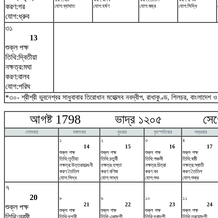
করণ:গর
যোগ:ব্যাঘাত
যোগ:হর্ষণ
যোগ:বজ্র
যোগ:সিদ্ধি
যোগ:ধ্রুব
৩১
13
শুক্ল পক্ষ
তিথি:দ্বিতীয়া
নক্ষত্র:মঘা
করণ:বালব
যোগ:পরিঘ
*৩০- শ্রীশ্রী ভুবনেশ্বর সাধুবাবার তিরোধান মহোত্সব নবদ্বীপ, রাধাকুণ্ড, শিলচর, বাংলাদেশ 
আগষ্ট 1798 ভাদ্র ১২০৫ সেপ্টে
সোমবার
মঙ্গলবার
বুধবার
বৃহস্পতিবার
শুক্রবার
১
২
৩
৪
14
15
16
17
শুক্ল পক্ষ
শুক্ল পক্ষ
শুক্ল পক্ষ
শুক্ল পক্ষ
তিথি:তৃতীয়া
তিথি:চতুর্থী
তিথি:পঞ্চমী
তিথি:ষষ্ঠী
নক্ষত্র:উত্তরফাল্গুনী
নক্ষত্র:হস্তা
নক্ষত্র:চিত্রা
নক্ষত্র:স্বাতী
করণ:তৈতিল
করণ:বণিজ
করণ:বব
করণ:তৈতিল
যোগ:সিদ্ধ
যোগ:সাধ্য
যোগ:শুভ
যোগ:শুক্র
৭
20
৮
৯
১০
১১
21
22
23
24
শুক্ল পক্ষ
শুক্ল পক্ষ
শুক্ল পক্ষ
শুক্ল পক্ষ
শুক্ল পক্ষ
তিথি:নবমী
তিথি:দশমী
তিথি:একাদশী
তিথি:দ্বাদশী
তিথি:ত্রয়োদশী