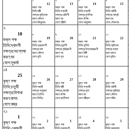
১
২
৩
৪
12
13
14
15
শুক্ল পক্ষ
শুক্ল পক্ষ
শুক্ল পক্ষ
শুক্ল পক্ষ
তিথি:ষষ্ঠী
তিথি:সপ্তমী
তিথি:সপ্তমী
তিথি:অষ্টমী
নক্ষত্র:কৃত্তিকা
নক্ষত্র:রোহিণী
নক্ষত্র:মৃগশিরা
নক্ষত্র:আর্দ্রা
করণ:কৌলব
করণ:গর
করণ:বণিজ
করণ:বব
যোগ:বিষ্কুম্ভ
যোগ:প্রীতি
যোগ:আয়ুষ্মান
যোগ:সৌভাগ্য
৭
18
৮
৯
১০
১১
19
20
21
22
শুক্ল পক্ষ
শুক্ল পক্ষ
শুক্ল পক্ষ
শুক্ল পক্ষ
কৃষ্ণ পক্ষ
তিথি:দ্বাদশী
তিথি:ত্রয়োদশী
তিথি:চতুর্দশী
তিথি:পূর্ণিমা
তিথি:প্রতিপদ
নক্ষত্র:মঘা
নক্ষত্র:পূর্বফাল্গুনী
নক্ষত্র:উত্তরফাল্গুনী
নক্ষত্র:হস্তা
নক্ষত্র:অশ্লেষা
করণ:কৌলব
করণ:গর
করণ:বিষ্টি
করণ:বালব
করণ:বব
যোগ:ধৃতি
যোগ:শূল
যোগ:গণ্ড
যোগ:বৃদ্ধি
যোগ:সুকর্মা
১৪
25
১৫
১৬
১৭
১৮
26
27
28
29
কৃষ্ণ পক্ষ
কৃষ্ণ পক্ষ
কৃষ্ণ পক্ষ
কৃষ্ণ পক্ষ
কৃষ্ণ পক্ষ
তিথি:চতুর্থী
তিথি:পঞ্চমী
তিথি:ষষ্ঠী
তিথি:সপ্তমী
তিথি:অষ্টমী
নক্ষত্র:অনুরাধা
নক্ষত্র:জ্যেষ্ঠা
নক্ষত্র:মূলা
নক্ষত্র:পূর্বাষাঢ়া
নক্ষত্র:বিশাখা
করণ:তৈতিল
করণ:বণিজ
করণ:বব
করণ:কৌলব
করণ:বালব
যোগ:সিদ্ধি
যোগ:ব্যতীপাত
যোগ:বরীয়ান
যোগ:পরিঘ
যোগ:বজ্র
২১
1
২২
২৩
২৪
২৫
2
3
4
5
কৃষ্ণ পক্ষ
কৃষ্ণ পক্ষ
কৃষ্ণ পক্ষ
কৃষ্ণ পক্ষ
কৃষ্ণ পক্ষ
তিথি:একাদশী
তিথি:দ্বাদশী
তিথি:ত্রয়োদশী
তিথি:চতুর্দশী
তিথি:অমাবশ্যা