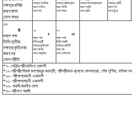
নক্ষত্র:শতভিষ‌া
নক্ষত্র:পূর্বভাদ্রপদ
নক্ষত্র:উত্তরভাদ্রপদ
নক্ষত্র:রেবতী
নক্ষত্র:ধনিষ্ঠা
করণ:তৈতিল
করণ:বণিজ
করণ:শকুনি
করণ:নাগ
করণ:বালব
যোগ:শুভ
যোগ:শুক্র
যোগ:ব্রহ্ম
যোগ:ইন্দ্র
যোগ:সাধ্য
২৮
8
২৯
৩০
9
10
শুক্ল পক্ষ
শুক্ল পক্ষ
শুক্ল পক্ষ
তিথি:তৃতীয়া
তিথি:চতুর্থী
তিথি:পঞ্চমী
নক্ষত্র:কৃত্তিকা
নক্ষত্র:রোহিণী
নক্ষত্র:কৃত্তিকা
করণ:বণিজ
করণ:বব
করণ:গর
যোগ:আয়ুষ্মান
যোগ:সৌভাগ্য
যোগ:প্রীতি
*৭- গোবিন্দ/শ্রীনরসিংহ দ্বাদশী
*১০-শ্রীশ্রীগৌরাঙ্গ মহাপ্রভুর জয়ন্তী, শ্রীশ্রীরাধা-কৃষ্ণের দোলযাত্রা, গৌর পূর্ণিমা, হলিকা দ
*২০- শ্রীপাপমোচনী একাদশী
*২১- শ্রীপাপমোচনী একাদশী
*২৩- বারনী/বারনীর মেলা
*৩০-শ্রীনাগ পঞ্চমী