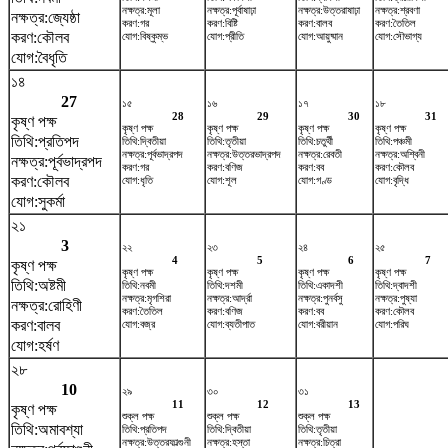
নক্ষত্র:মূলা
নক্ষত্র:পূর্বাষাঢ়া
নক্ষত্র:উত্তরাষাঢ়া
নক্ষত্র:শ্রবণা
নক্ষত্র:জ্যেষ্ঠা
করণ:গর
করণ:বিষ্টি
করণ:বালব
করণ:তৈতিল
করণ:কৌলব
যোগ:বিষ্কুম্ভ
যোগ:প্রীতি
যোগ:আয়ুষ্মান
যোগ:সৌভাগ্য
যোগ:বৈধৃতি
১৪
27
১৫
১৬
১৭
১৮
28
29
30
31
কৃষ্ণ পক্ষ
কৃষ্ণ পক্ষ
কৃষ্ণ পক্ষ
কৃষ্ণ পক্ষ
কৃষ্ণ পক্ষ
তিথি:প্রতিপদ
তিথি:দ্বিতীয়া
তিথি:তৃতীয়া
তিথি:চতুর্থী
তিথি:পঞ্চমী
নক্ষত্র:পূর্বভাদ্রপদ
নক্ষত্র:উত্তরভাদ্রপদ
নক্ষত্র:রেবতী
নক্ষত্র:অশ্বিনী
নক্ষত্র:পূর্বভাদ্রপদ
করণ:গর
করণ:বণিজ
করণ:বব
করণ:কৌলব
করণ:কৌলব
যোগ:ধৃতি
যোগ:শূল
যোগ:গণ্ড
যোগ:বৃদ্ধি
যোগ:সুকর্মা
২১
3
২২
২৩
২৪
২৫
4
5
6
7
কৃষ্ণ পক্ষ
কৃষ্ণ পক্ষ
কৃষ্ণ পক্ষ
কৃষ্ণ পক্ষ
কৃষ্ণ পক্ষ
তিথি:অষ্টমী
তিথি:নবমী
তিথি:দশমী
তিথি:একাদশী
তিথি:দ্বাদশী
নক্ষত্র:মৃগশিরা
নক্ষত্র:আর্দ্রা
নক্ষত্র:পুনর্বসু
নক্ষত্র:পুষ্যা
নক্ষত্র:রোহিণী
করণ:তৈতিল
করণ:বণিজ
করণ:বব
করণ:কৌলব
করণ:বালব
যোগ:বজ্র
যোগ:ব্যতীপাত
যোগ:বরীয়ান
যোগ:পরিঘ
যোগ:হর্ষণ
২৮
10
২৯
৩০
৩১
11
12
13
কৃষ্ণ পক্ষ
শুক্ল পক্ষ
শুক্ল পক্ষ
শুক্ল পক্ষ
তিথি:অমাবশ্যা
তিথি:প্রতিপদ
তিথি:দ্বিতীয়া
তিথি:তৃতীয়া
নক্ষত্র:উত্তরফাল্গুনী
নক্ষত্র:হস্তা
নক্ষত্র:চিত্রা