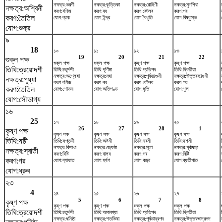
নক্ষত্র:ভরণী
নক্ষত্র:কৃত্তিকা
নক্ষত্র:রোহিণী
নক্ষত্র:মৃগশিরা
নক্ষত্র:অশ্বিনী
করণ:বণিজ
করণ:বব
করণ:কৌলব
করণ:গর
করণ:তৈতিল
যোগ:ব্রহ্ম
যোগ:ইন্দ্র
যোগ:বৈধৃতি
যোগ:বিষ্কুম্ভ
যোগ:শুক্র
৯
18
১০
১১
১২
১৩
19
20
21
22
শুক্ল পক্ষ
শুক্ল পক্ষ
শুক্ল পক্ষ
কৃষ্ণ পক্ষ
কৃষ্ণ পক্ষ
তিথি:ত্রয়োদশী
তিথি:চতুর্দশী
তিথি:পূর্ণিমা
তিথি:প্রতিপদ
তিথি:দ্বিতীয়া
নক্ষত্র:অশ্লেষা
নক্ষত্র:মঘা
নক্ষত্র:পূর্বফাল্গুনী
নক্ষত্র:উত্তরফাল্গুনী
নক্ষত্র:পুষ্যা
করণ:বণিজ
করণ:বব
করণ:কৌলব
করণ:গর
করণ:তৈতিল
যোগ:শোভন
যোগ:অতিগণ্ড
যোগ:ধৃতি
যোগ:শূল
যোগ:সৌভাগ্য
১৬
25
১৭
১৮
১৯
২০
26
27
28
1
কৃষ্ণ পক্ষ
কৃষ্ণ পক্ষ
কৃষ্ণ পক্ষ
কৃষ্ণ পক্ষ
কৃষ্ণ পক্ষ
তিথি:ষষ্ঠী
তিথি:সপ্তমী
তিথি:অষ্টমী
তিথি:নবমী
তিথি:দশমী
নক্ষত্র:বিশাখা
নক্ষত্র:জ্যেষ্ঠা
নক্ষত্র:মূলা
নক্ষত্র:পূর্বাষাঢ়া
নক্ষত্র:স্বাতী
করণ:বিষ্টি
করণ:বালব
করণ:গর
করণ:বিষ্টি
করণ:গর
যোগ:ব্যাঘাত
যোগ:হর্ষণ
যোগ:বজ্র
যোগ:ব্যতীপাত
যোগ:ধ্রুব
২৩
4
২৪
২৫
২৬
২৭
5
6
7
8
কৃষ্ণ পক্ষ
কৃষ্ণ পক্ষ
কৃষ্ণ পক্ষ
শুক্ল পক্ষ
শুক্ল পক্ষ
তিথি:ত্রয়োদশী
তিথি:চতুর্দশী
তিথি:অমাবশ্যা
তিথি:প্রতিপদ
তিথি:দ্বিতীয়া
নক্ষত্র:ধনিষ্ঠা
নক্ষত্র:শতভিষ‌া
নক্ষত্র:পূর্বভাদ্রপদ
নক্ষত্র:উত্তরভাদ্রপদ