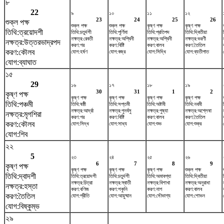
৮
22
৯
১০
১১
১২
23
24
25
26
শুক্ল পক্ষ
শুক্ল পক্ষ
শুক্ল পক্ষ
কৃষ্ণ পক্ষ
কৃষ্ণ পক্ষ
তিথি:ত্রয়োদশী
তিথি:চতুর্দশী
তিথি:পূর্ণিমা
তিথি:প্রতিপদ
তিথি:দ্বিতীয়া
নক্ষত্র:রেবতী
নক্ষত্র:অশ্বিনী
নক্ষত্র:অশ্বিনী
নক্ষত্র:ভরণী
নক্ষত্র:উত্তরভাদ্রপদ
করণ:গর
করণ:বিষ্টি
করণ:বালব
করণ:তৈতিল
করণ:কৌলব
যোগ:হর্ষণ
যোগ:বজ্র
যোগ:সিদ্ধি
যোগ:ব্যতীপাত
যোগ:ব্যাঘাত
১৫
29
১৬
১৭
১৮
১৯
30
31
1
2
কৃষ্ণ পক্ষ
কৃষ্ণ পক্ষ
কৃষ্ণ পক্ষ
কৃষ্ণ পক্ষ
কৃষ্ণ পক্ষ
তিথি:পঞ্চমী
তিথি:ষষ্ঠী
তিথি:সপ্তমী
তিথি:অষ্টমী
তিথি:নবমী
নক্ষত্র:আর্দ্রা
নক্ষত্র:পুনর্বসু
নক্ষত্র:পুষ্যা
নক্ষত্র:অশ্লেষা
নক্ষত্র:মৃগশিরা
করণ:গর
করণ:বিষ্টি
করণ:বালব
করণ:তৈতিল
করণ:কৌলব
যোগ:সিদ্ধ
যোগ:সাধ্য
যোগ:শুভ
যোগ:শুক্র
যোগ:শিব
২২
5
২৩
২৪
২৫
২৬
6
7
8
9
কৃষ্ণ পক্ষ
কৃষ্ণ পক্ষ
কৃষ্ণ পক্ষ
কৃষ্ণ পক্ষ
শুক্ল পক্ষ
তিথি:দ্বাদশী
তিথি:ত্রয়োদশী
তিথি:চতুর্দশী
তিথি:অমাবশ্যা
তিথি:দ্বিতীয়া
নক্ষত্র:চিত্রা
নক্ষত্র:স্বাতী
নক্ষত্র:বিশাখা
নক্ষত্র:অনুরাধা
নক্ষত্র:হস্তা
করণ:বণিজ
করণ:শকুনি
করণ:নাগ
করণ:বালব
করণ:তৈতিল
যোগ:প্রীতি
যোগ:আয়ুষ্মান
যোগ:সৌভাগ্য
যোগ:শোভন
যোগ:বিষ্কুম্ভ
২৯