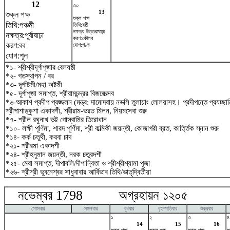
12
৩০
13
শুক্ল পক্ষ
শুক্ল পক্ষ
তিথি:পঞ্চমী
তিথি:ষষ্ঠী
নক্ষত্র:উত্তরাষাঢ়া
নক্ষত্র:পূর্বাষাঢ়া
করণ:কৌলব
করণ:বব
যোগ:গণ্ড
যোগ:শূল
*১- শ্রীশ্রীদূর্গাপূজার বেলষষ্ঠী
*২- গতস্থাপন / বর
*৩- দূর্গাষ্টমী/মহা অষ্টমী
*৫- দূর্গাপূজা সমাপ্ত, শ্রীরামচন্দ্রর বিজয়োত্সব
*৬-আকাশ প্রদীপ প্রজ্জলন (মন্ত্র: দামোদরায় নভসি তুলায়াং লোলয়াসহ। প্রদীপন্তে প্রযচ্
শ্রীপাশাঙ্কুশা একাদশী, শ্রীরাম-ভরত মিলন, নিয়মসেবা শুরু
*৭- শ্রীল রঘুনাথ ভট্ট গোস্বামির তিরোধান
*১০- লক্ষী পূর্ণিমা, শারদ পূর্ণিমা, শ্রী বাল্মিকী জয়ন্তী, কোজাগরী ব্রত, কার্ত্তিক স্নান শুরু
*১৪- কর্ক চতুর্থী, করবা চাদ
*২১- শ্রীরমা একাদশী
*২৪- শ্রীহনুমান জয়ন্তী, নরক চতুরদশী
*২৫- মেরা সমাপ্ত, দীপাবলি/দীপান্বিতা ও শ্রীশ্রীশ্যামা পূজা
*২৬- শ্রীশ্রী ভুবনেশ্বর সাধুবাবার আর্বিভাব তিথি/ভাতৃদ্বিতীয়া
নভেম্বর 1798 অগ্রহায়ন ১২০৫ ডিস
সোমবার
মঙ্গলবার
বুধবার
বৃহস্পতিবার
শুক্রবার
১
২
৩
৪
14
15
16