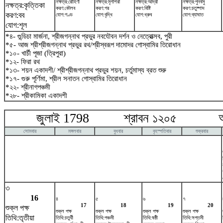
নক্ষত্র:রোহিণী
নক্ষত্র:মৃগশিরা
নক্ষত্র:আর্দ্রা
নক্ষত্র:পুনর্বসু
নক্ষত্র:কৃত্তিকা
করণ:কৌলব
করণ:গর
করণ:বিষ্টি
করণ:চতুষ্পাদ
করণ:বব
যোগ:গণ্ড
যোগ:বৃদ্ধি
যোগ:ধ্রুব
যোগ:ব্যাঘাত
যোগ:শূল
*৪- গুন্ডিচা মার্জনা, শ্রীজগন্নাথ প্রভুর নবযৌবন দর্শন ও নেত্রোত্সব, পুরী
*৫- আজ শ্রীশ্রীজগন্নাথ প্রভুর রথ/শ্রীস্বরূপ দামোদর গোস্বামির তিরোধান
*১০- খার্চী পূজা (ত্রিপুরা)
*১২- ফিরা রথ
*১৩- শয়ন একাদশী/ শ্রীশ্রীজগন্নাথ প্রভুর শয়ন, চর্তুমাস্য ব্রত শুরু
*১৭- গুরু পূর্ণিমা, শ্রীল সনাতন গোস্বামির তিরোধান
*২২- শ্রীনাগপঞ্চমী
*২৮- শ্রীকামিকা একাদশী
জুলাই 1798 শ্রাবন ১২০৫ আগষ
সোমবার
মঙ্গলবার
বুধবার
বৃহস্পতিবার
শুক্রবার
৩
16
৪
৫
৬
৭
17
18
19
20
শুক্ল পক্ষ
শুক্ল পক্ষ
শুক্ল পক্ষ
শুক্ল পক্ষ
শুক্ল পক্ষ
তিথি:তৃতীয়া
তিথি:চতুর্থী
তিথি:পঞ্চমী
তিথি:ষষ্ঠী
তিথি:সপ্তমী