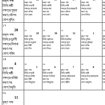
শুক্ল পক্ষ
শুক্ল পক্ষ
শুক্ল পক্ষ
শুক্ল পক্ষ
শুক্ল পক্ষ
শুক
তিথি:ষষ্ঠী
তিথি:সপ্তমী
তিথি:অষ্টমী
তিথি:নবমী
তিথি:দশমী
তি
নক্ষত্র:অশ্লেষা
নক্ষত্র:মঘা
নক্ষত্র:উত্তরফাল্গুনী
নক্ষত্র:হস্তা
নক্
নক্ষত্র:পুষ্যা
করণ:বণিজ
করণ:বব
করণ:কৌলব
করণ:গর
করণ
করণ:কৌলব
যোগ:ধ্রুব
যোগ:হর্ষণ
যোগ:বজ্র
যোগ:সিদ্ধি
যো
যোগ:বৃদ্ধি
১৭
28
১৮
১৯
২০
২১
২২
29
30
31
1
শুক্ল পক্ষ
শুক্ল পক্ষ
কৃষ্ণ পক্ষ
কৃষ্ণ পক্ষ
কৃষ্ণ পক্ষ
কৃষ
তিথি:চতুর্দশী
তিথি:পূর্ণিমা
তিথি:প্রতিপদ
তিথি:দ্বিতীয়া
তিথি:তৃতীয়া
তিথ
নক্ষত্র:অনুরাধা
নক্ষত্র:জ্যেষ্ঠা
নক্ষত্র:মূলা
নক্ষত্র:পূর্বাষাঢ়া
নক
নক্ষত্র:বিশাখা
করণ:বিষ্টি
করণ:বালব
করণ:তৈতিল
করণ:বণিজ
কর
করণ:গর
যোগ:শিব
যোগ:সিদ্ধ
যোগ:সাধ্য
যোগ:শুক্র
যোগ
যোগ:পরিঘ
২৪
4
২৫
২৬
২৭
২৮
২৯
5
6
7
8
কৃষ্ণ পক্ষ
কৃষ্ণ পক্ষ
কৃষ্ণ পক্ষ
কৃষ্ণ পক্ষ
কৃষ্ণ পক্ষ
কৃষ
তিথি:ষষ্ঠী
তিথি:সপ্তমী
তিথি:সপ্তমী
তিথি:অষ্টমী
তিথি:নবমী
তি
নক্ষত্র:ধনিষ্ঠা
নক্ষত্র:শতভিষ‌া
নক্ষত্র:পূর্বভাদ্রপদ
নক্ষত্র:উত্তরভাদ্রপদ
নক
নক্ষত্র:ধনিষ্ঠা
করণ:বিষ্টি
করণ:বব
করণ:কৌলব
করণ:গর
করণ
করণ:গর
যোগ:বিষ্কুম্ভ
যোগ:বিষ্কুম্ভ
যোগ:প্রীতি
যোগ:আয়ুষ্মান
যো
যোগ:বৈধৃতি
৩১
11
কৃষ্ণ পক্ষ