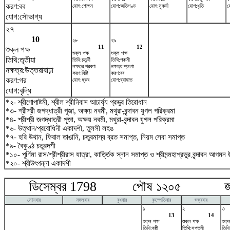
করণ:বব
যোগ:শোভন
যোগ:অতিগণ্ড
যোগ:সুকর্মা
যোগ:ধৃতি
য
যোগ:সৌভাগ্য
২৭
10
২৮
২৯
11
12
শুক্ল পক্ষ
শুক্ল পক্ষ
শুক্ল পক্ষ
তিথি:তৃতীয়া
তিথি:চতুর্থী
তিথি:পঞ্চমী
নক্ষত্র:শ্রবণা
নক্ষত্র:শ্রবণা
নক্ষত্র:উত্তরাষাঢ়া
করণ:বিষ্টি
করণ:বব
করণ:গর
যোগ:ধ্রুব
যোগ:ব্যাঘাত
যোগ:বৃদ্ধি
*২- শ্রীগোপাষ্টমী, শ্রীল শ্রীনিবাস আচার্য্য প্রভুর তিরোধান
*৩- শ্রীশ্রী জগদ্ধাত্রী পূজা, অক্ষয় নবমী, মথুরা-বৃন্দাবন যুগল পরিক্রমা
*৪- শ্রীশ্রী জগদ্ধাত্রী পূজা, অক্ষয় নবমী, মথুরা-বৃন্দাবন যুগল পরিক্রমা
*৬- উত্থান/প্রবোধিনী একাদশী, তুলসী লহঙ
*৭- হরি উথান, ফিরাল তাঙানি, চতুরমাস্য ব্রত সমাপ্ত, নিয়ম সেবা সমাপ্ত
*৯- বৈকুণ্ঠ চতুরদশী
*১০- পূর্ণিমা রাস/শ্রীশ্রীরাস যাত্রা, কার্ত্তিক স্নান সমাপ্ত ও শ্রীমন্মহাপ্রভুর বৃন্দাবন আগমন উ
*২০- শ্রীউৎপন্না একাদশী
ডিসেম্বর 1798 পৌষ ১২০৫ জানুয়
সোমবার
মঙ্গলবার
বুধবার
বৃহস্পতিবার
শুক্রবার
১
২
৩
13
14
শুক্ল পক্ষ
শুক্ল পক্ষ
শুক্ল
তিথি:ষষ্ঠী
তিথি:সপ্তমী
তিথি