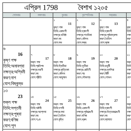
এপ্রিল 1798 বৈশাখ ১২০৫ ম
সোমবার
মঙ্গলবার
বুধবার
বৃহস্পতিবার
শুক্রবার
১
২
৩
৪
11
12
13
কৃষ্ণ পক্ষ
কৃষ্ণ পক্ষ
কৃষ্ণ পক্ষ
কৃষ্
তিথি:একাদশী
তিথি:দ্বাদশী
তিথি:দ্বাদশী
তিথ
নক্ষত্র:ধনিষ্ঠা
নক্ষত্র:শতভিষ‌া
নক্ষত্র:পূর্বভাদ্রপদ
নক্
করণ:বব
করণ:কৌলব
করণ:তৈতিল
করণ
যোগ:শুভ
যোগ:শুক্র
যোগ:ব্রহ্ম
যোগ:
৬
16
৭
৮
৯
১০
১১
17
18
19
20
কৃষ্ণ পক্ষ
শুক্ল পক্ষ
শুক্ল পক্ষ
শুক্ল পক্ষ
শুক্ল পক্ষ
শুক্
তিথি:অমাবশ্যা
তিথি:প্রতিপদ
তিথি:দ্বিতীয়া
তিথি:তৃতীয়া
তিথি:চতুর্থী
তিথি
নক্ষত্র:ভরণী
নক্ষত্র:কৃত্তিকা
নক্ষত্র:রোহিণী
নক্ষত্র:মৃগশিরা
নক্ষ
নক্ষত্র:অশ্বিনী
করণ:বব
করণ:কৌলব
করণ:গর
করণ:বিষ্টি
করণ
করণ:নাগ
যোগ:প্রীতি
যোগ:আয়ুষ্মান
যোগ:সৌভাগ্য
যোগ:শোভন
যোগ
যোগ:বিষ্কুম্ভ
১৩
23
১৪
১৫
১৬
১৭
১৮
24
25
26
27
শুক্ল পক্ষ
শুক্ল পক্ষ
শুক্ল পক্ষ
শুক্ল পক্ষ
শুক্ল পক্ষ
শুক্
তিথি:সপ্তমী
তিথি:অষ্টমী
তিথি:দশমী
তিথি:একাদশী
তিথি:দ্বাদশী
তিথ
নক্ষত্র:অশ্লেষা
নক্ষত্র:মঘা
নক্ষত্র:পূর্বফাল্গুনী
নক্ষত্র:উত্তরফাল্গুনী
নক্ষ
নক্ষত্র:পুষ্যা
করণ:বব
করণ:তৈতিল
করণ:বণিজ
করণ:বব
কর
করণ:বণিজ
যোগ:গণ্ড
যোগ:বৃদ্ধি
যোগ:ধ্রুব
যোগ:ব্যাঘাত
যোগ
যোগ:শূল