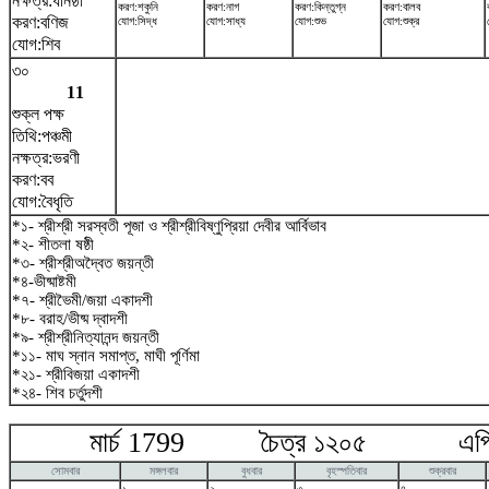
নক্ষত্র:ধনিষ্ঠা
করণ:শকুনি
করণ:নাগ
করণ:কিন্তুগ্ন
করণ:বালব
করণ:বণিজ
যোগ:সিদ্ধ
যোগ:সাধ্য
যোগ:শুভ
যোগ:শুক্র
যোগ:শিব
৩০
11
শুক্ল পক্ষ
তিথি:পঞ্চমী
নক্ষত্র:ভরণী
করণ:বব
যোগ:বৈধৃতি
*১- শ্রীশ্রী সরস্বতী পূজা ও শ্রীশ্রীবিষ্ণুপ্রিয়া দেবীর আর্বিভাব
*২- শীতলা ষষ্ঠী
*৩- শ্রীশ্রীঅদ্বৈত জয়ন্তী
*৪-ভীষ্মাষ্টমী
*৭- শ্রীভৈমী/জয়া একাদশী
*৮- বরাহ/ভীষ্ম দ্বাদশী
*৯- শ্রীশ্রীনিত্যানন্দ জয়ন্তী
*১১- মাঘ স্নান সমাপ্ত, মাঘী পূর্ণিমা
*২১- শ্রীবিজয়া একাদশী
*২৪- শিব চর্তুদশী
মার্চ 1799 চৈত্র ১২০৫ এপ্র
সোমবার
মঙ্গলবার
বুধবার
বৃহস্পতিবার
শুক্রবার