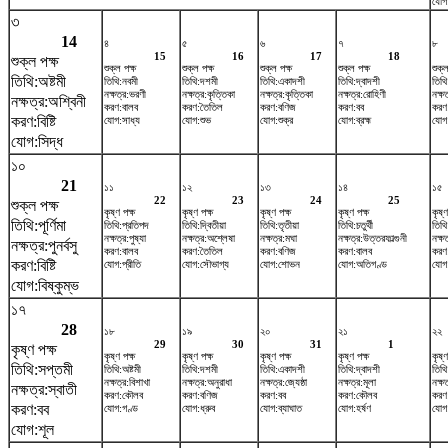
যোগ
৩
14
৪
৫
৬
৭
৮
15
16
17
18
শুক্ল পক্ষ
শুক্ল পক্ষ
শুক্ল পক্ষ
শুক্ল পক্ষ
শুক্ল পক্ষ
শুক্ল
তিথি:অষ্টমী
তিথি:নবমী
তিথি:দশমী
তিথি:একাদশী
তিথি:দ্বাদশী
তিথি
নক্ষত্র:ভরণী
নক্ষত্র:কৃত্তিকা
নক্ষত্র:কৃত্তিকা
নক্ষত্র:রোহিণী
নক্ষ
নক্ষত্র:অশ্বিনী
করণ:বালব
করণ:তৈতিল
করণ:বণিজ
করণ:বব
করণ
করণ:বিষ্টি
যোগ:সাধ্য
যোগ:শুভ
যোগ:শুক্র
যোগ:ব্রহ্ম
যোগ:
যোগ:সিদ্ধ
১০
21
১১
১২
১৩
১৪
১৫
22
23
24
25
শুক্ল পক্ষ
কৃষ্ণ পক্ষ
কৃষ্ণ পক্ষ
কৃষ্ণ পক্ষ
কৃষ্ণ পক্ষ
কৃষ্ণ
তিথি:পূর্ণিমা
তিথি:প্রতিপদ
তিথি:দ্বিতীয়া
তিথি:তৃতীয়া
তিথি:চতুর্থী
তিথি
নক্ষত্র:পুষ্যা
নক্ষত্র:অশ্লেষা
নক্ষত্র:মঘা
নক্ষত্র:উত্তরফাল্গুনী
নক্ষ
নক্ষত্র:পুনর্বসু
করণ:বালব
করণ:তৈতিল
করণ:বণিজ
করণ:বালব
করণ
করণ:বিষ্টি
যোগ:প্রীতি
যোগ:সৌভাগ্য
যোগ:শোভন
যোগ:অতিগণ্ড
যোগ:
যোগ:বিষ্কুম্ভ
১৭
28
১৮
১৯
২০
২১
২২
29
30
31
1
কৃষ্ণ পক্ষ
কৃষ্ণ পক্ষ
কৃষ্ণ পক্ষ
কৃষ্ণ পক্ষ
কৃষ্ণ পক্ষ
কৃষ্ণ
তিথি:সপ্তমী
তিথি:অষ্টমী
তিথি:দশমী
তিথি:একাদশী
তিথি:দ্বাদশী
তিথি
নক্ষত্র:বিশাখা
নক্ষত্র:অনুরাধা
নক্ষত্র:জ্যেষ্ঠা
নক্ষত্র:মূলা
নক্ষত
নক্ষত্র:স্বাতী
করণ:কৌলব
করণ:বণিজ
করণ:বব
করণ:কৌলব
করণ
করণ:বব
যোগ:গণ্ড
যোগ:ধ্রুব
যোগ:ব্যাঘাত
যোগ:হর্ষণ
যোগ
যোগ:শূল