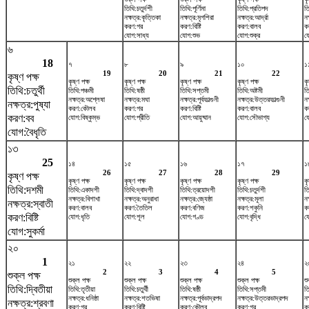
তিথি:চতুর্দশী
তিথি:পূর্ণিমা
তিথি:প্রতিপদ
তি
নক্ষত্র:কৃত্তিকা
নক্ষত্র:মৃগশিরা
নক্ষত্র:আর্দ্রা
নক
করণ:গর
করণ:বিষ্টি
করণ:বালব
ক
যোগ:সাধ্য
যোগ:শুভ
যোগ:শুক্র
যো
৬
18
৭
৮
৯
১০
১
19
20
21
22
কৃষ্ণ পক্ষ
কৃষ্ণ পক্ষ
কৃষ্ণ পক্ষ
কৃষ্ণ পক্ষ
কৃষ্ণ পক্ষ
কৃ
তিথি:চতুর্থী
তিথি:পঞ্চমী
তিথি:ষষ্ঠী
তিথি:সপ্তমী
তিথি:অষ্টমী
তি
নক্ষত্র:অশ্লেষা
নক্ষত্র:মঘা
নক্ষত্র:পূর্বফাল্গুনী
নক্ষত্র:উত্তরফাল্গুনী
নক
নক্ষত্র:পুষ্যা
করণ:কৌলব
করণ:গর
করণ:বিষ্টি
করণ:বালব
ক
করণ:বব
যোগ:বিষ্কুম্ভ
যোগ:প্রীতি
যোগ:আয়ুষ্মান
যোগ:সৌভাগ্য
য
যোগ:বৈধৃতি
১৩
25
১৪
১৫
১৬
১৭
১
26
27
28
29
কৃষ্ণ পক্ষ
কৃষ্ণ পক্ষ
কৃষ্ণ পক্ষ
কৃষ্ণ পক্ষ
কৃষ্ণ পক্ষ
কৃ
তিথি:দশমী
তিথি:একাদশী
তিথি:দ্বাদশী
তিথি:ত্রয়োদশী
তিথি:চতুর্দশী
ত
নক্ষত্র:বিশাখা
নক্ষত্র:অনুরাধা
নক্ষত্র:জ্যেষ্ঠা
নক্ষত্র:মূলা
নক
নক্ষত্র:স্বাতী
করণ:বালব
করণ:তৈতিল
করণ:বণিজ
করণ:শকুনি
ক
করণ:বিষ্টি
যোগ:ধৃতি
যোগ:শূল
যোগ:গণ্ড
যোগ:বৃদ্ধি
য
যোগ:সুকর্মা
২০
1
২১
২২
২৩
২৪
২
2
3
4
5
শুক্ল পক্ষ
শুক্ল পক্ষ
শুক্ল পক্ষ
শুক্ল পক্ষ
শুক্ল পক্ষ
শু
তিথি:দ্বিতীয়া
তিথি:তৃতীয়া
তিথি:চতুর্থী
তিথি:ষষ্ঠী
তিথি:সপ্তমী
তি
নক্ষত্র:ধনিষ্ঠা
নক্ষত্র:শতভিষ‌া
নক্ষত্র:পূর্বভাদ্রপদ
নক্ষত্র:উত্তরভাদ্রপদ
নক
নক্ষত্র:শ্রবণা
করণ:গর
করণ:বিষ্টি
করণ:কৌলব
করণ:গর
কর