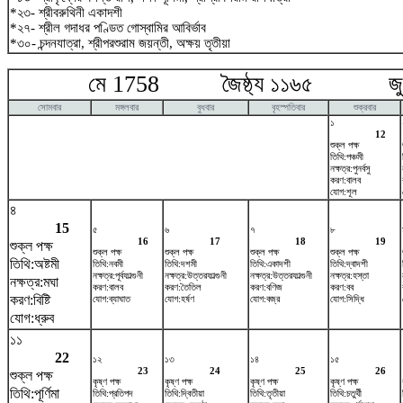
*২৩- শ্রীবরুথিনী একাদশী
*২৭- শ্রীল গদাধর পণ্ডিত গোস্বামির আবির্ভাব
*৩০- চন্দনযাত্রা, শ্রীপরশুরাম জয়ন্তী, অক্ষয় তৃতীয়া
মে 1758 জৈষ্ঠ্য ১১৬৫ জুন
সোমবার
মঙ্গলবার
বুধবার
বৃহস্পতিবার
শুক্রবার
১
12
শুক্ল পক্ষ
তিথি:পঞ্চমী
নক্ষত্র:পুনর্বসু
করণ:বালব
যোগ:শূল
৪
15
৫
৬
৭
৮
16
17
18
19
শুক্ল পক্ষ
শুক্ল পক্ষ
শুক্ল পক্ষ
শুক্ল পক্ষ
শুক্ল পক্ষ
তিথি:অষ্টমী
তিথি:নবমী
তিথি:দশমী
তিথি:একাদশী
তিথি:দ্বাদশী
নক্ষত্র:পূর্বফাল্গুনী
নক্ষত্র:উত্তরফাল্গুনী
নক্ষত্র:উত্তরফাল্গুনী
নক্ষত্র:হস্তা
নক্ষত্র:মঘা
করণ:বালব
করণ:তৈতিল
করণ:বণিজ
করণ:বব
করণ:বিষ্টি
যোগ:ব্যাঘাত
যোগ:হর্ষণ
যোগ:বজ্র
যোগ:সিদ্ধি
যোগ:ধ্রুব
১১
22
১২
১৩
১৪
১৫
23
24
25
26
শুক্ল পক্ষ
কৃষ্ণ পক্ষ
কৃষ্ণ পক্ষ
কৃষ্ণ পক্ষ
কৃষ্ণ পক্ষ
তিথি:পূর্ণিমা
তিথি:প্রতিপদ
তিথি:দ্বিতীয়া
তিথি:তৃতীয়া
তিথি:চতুর্থী