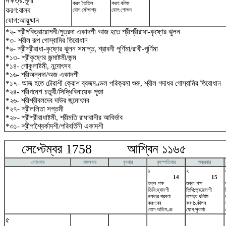
নক্ষত্র:মূলা
করণ:তৈতিল
করণ:বণিজ
করণ:বালব
যোগ:সৌভাগ্য
যোগ:শোভন
যোগ:আয়ুষ্মান
*২- শ্রীপবিত্রারোপনী/পুত্রদা একাদশী আজ হতে শ্রীশ্রীরাধা-কৃষ্ণের ঝুলন
*৩- শ্রীল রূপ গোস্বামির তিরোধান
*৬- শ্রীশ্রীরাধা-কৃষ্ণের ঝুলন সমাপ্ত, শ্রাবনী পূর্ণিমা/রাখী-পূর্ণিমা
*১৩- শ্রীকৃষ্ণের জন্মাষ্টমী/জন্ম
*১৪- গোকুলাষ্টমী, নন্দোৎসব
*১৬- শ্রীঅন্নদা/অজ একাদশী
*১৭- আজ হতে চৌরাশী ক্রোশ ব্রজমণ্ডল পরিক্রমা শুরু, শ্রীল গদাধর গোস্বামির তিরোধান
*২৪- শ্রীগনেশ চতুর্থী/সিদ্ধিবিনায়েক পূজা
*২৬- শ্রীশ্রীবলদেব দাউর জন্মোৎসব
*২৭- শ্রীললিতা সপ্তমী
*২৮- শ্রীশ্রীরাধাষ্টমী, শ্রীমতি রাধারানীর আবির্ভাব
*৩১- শ্রীপাশ্বৈর্কাদশী/পরিবর্তিনী একাদশী
সেপ্টেম্বর 1758 আশ্বিন ১১৬৫ অক
সোমবার
মঙ্গলবার
বুধবার
বৃহস্পতিবার
শুক্রবার
১
২
14
15
শুক্ল পক্ষ
শুক্ল পক্ষ
তিথি:দ্বাদশী
তিথি:ত্রয়োদশী
নক্ষত্র:শ্রবণা
নক্ষত্র:ধনিষ্ঠা
করণ:বব
করণ:কৌলব
যোগ:অতিগণ্ড
যোগ:সুকর্মা
৫