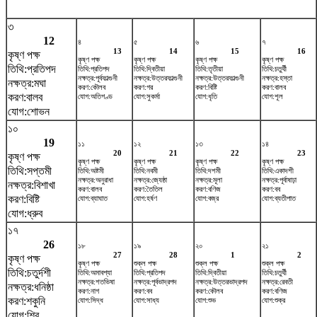
৩
12
৪
৫
৬
৭
13
14
15
16
কৃষ্ণ পক্ষ
কৃষ্ণ পক্ষ
কৃষ্ণ পক্ষ
কৃষ্ণ পক্ষ
কৃষ্ণ পক্ষ
তিথি:প্রতিপদ
তিথি:প্রতিপদ
তিথি:দ্বিতীয়া
তিথি:তৃতীয়া
তিথি:চতুর্থী
নক্ষত্র:পূর্বফাল্গুনী
নক্ষত্র:উত্তরফাল্গুনী
নক্ষত্র:উত্তরফাল্গুনী
নক্ষত্র:হস্তা
নক্ষত্র:মঘা
করণ:কৌলব
করণ:গর
করণ:বিষ্টি
করণ:বালব
করণ:বালব
যোগ:অতিগণ্ড
যোগ:সুকর্মা
যোগ:ধৃতি
যোগ:শূল
যোগ:শোভন
১০
19
১১
১২
১৩
১৪
20
21
22
23
কৃষ্ণ পক্ষ
কৃষ্ণ পক্ষ
কৃষ্ণ পক্ষ
কৃষ্ণ পক্ষ
কৃষ্ণ পক্ষ
তিথি:সপ্তমী
তিথি:অষ্টমী
তিথি:নবমী
তিথি:দশমী
তিথি:একাদশী
নক্ষত্র:অনুরাধা
নক্ষত্র:জ্যেষ্ঠা
নক্ষত্র:মূলা
নক্ষত্র:পূর্বাষাঢ়া
নক্ষত্র:বিশাখা
করণ:বালব
করণ:তৈতিল
করণ:বণিজ
করণ:বব
করণ:বিষ্টি
যোগ:ব্যাঘাত
যোগ:হর্ষণ
যোগ:বজ্র
যোগ:ব্যতীপাত
যোগ:ধ্রুব
১৭
26
১৮
১৯
২০
২১
27
28
1
2
কৃষ্ণ পক্ষ
কৃষ্ণ পক্ষ
শুক্ল পক্ষ
শুক্ল পক্ষ
শুক্ল পক্ষ
তিথি:চতুর্দশী
তিথি:অমাবশ্যা
তিথি:প্রতিপদ
তিথি:দ্বিতীয়া
তিথি:চতুর্থী
নক্ষত্র:শতভিষ‌া
নক্ষত্র:পূর্বভাদ্রপদ
নক্ষত্র:উত্তরভাদ্রপদ
নক্ষত্র:রেবতী
নক্ষত্র:ধনিষ্ঠা
করণ:নাগ
করণ:বব
করণ:কৌলব
করণ:বণিজ
করণ:শকুনি
যোগ:সিদ্ধ
যোগ:সাধ্য
যোগ:শুভ
যোগ:শুক্র
যোগ:শিব