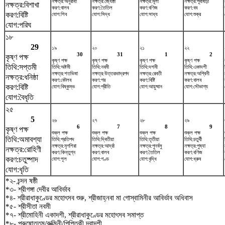
নক্ষত্র:অনুরাধা
নক্ষত্র:জ্যেষ্ঠা
নক্ষত্র:মূলা
নক্ষত্র:পূর্বাষাঢ়া
নক্ষত্র:বিশাখা
করণ:বালব
করণ:তৈতিল
করণ:বণিজ
করণ:বব
করণ:বিষ্টি
যোগ:শিব
যোগ:সিদ্ধ
যোগ:সাধ্য
যোগ:শুক্র
যোগ:পরিঘ
১৮
29
১৯
২০
২১
২২
30
31
1
2
কৃষ্ণ পক্ষ
কৃষ্ণ পক্ষ
কৃষ্ণ পক্ষ
কৃষ্ণ পক্ষ
কৃষ্ণ পক্ষ
তিথি:সপ্তমী
তিথি:অষ্টমী
তিথি:নবমী
তিথি:দশমী
তিথি:একাদশী
নক্ষত্র:শতভিষ‌া
নক্ষত্র:উত্তরভাদ্রপদ
নক্ষত্র:রেবতী
নক্ষত্র:অশ্বিনী
নক্ষত্র:ধনিষ্ঠা
করণ:কৌলব
করণ:গর
করণ:বিষ্টি
করণ:বালব
করণ:বিষ্টি
যোগ:বিষ্কুম্ভ
যোগ:প্রীতি
যোগ:আয়ুষ্মান
যোগ:সৌভাগ্য
যোগ:বৈধৃতি
২৫
5
২৬
২৭
২৮
২৯
6
7
8
9
কৃষ্ণ পক্ষ
শুক্ল পক্ষ
শুক্ল পক্ষ
শুক্ল পক্ষ
শুক্ল পক্ষ
তিথি:অমাবশ্যা
তিথি:প্রতিপদ
তিথি:দ্বিতীয়া
তিথি:তৃতীয়া
তিথি:চতুর্থী
নক্ষত্র:মৃগশিরা
নক্ষত্র:আর্দ্রা
নক্ষত্র:পুনর্বসু
নক্ষত্র:পুষ্যা
নক্ষত্র:রোহিণী
করণ:কিন্তুগ্ন
করণ:বালব
করণ:তৈতিল
করণ:বণিজ
করণ:চতুষ্পাদ
যোগ:শূল
যোগ:গণ্ড
যোগ:বৃদ্ধি
যোগ:ধ্রুব
যোগ:ধৃতি
*২- চন্দন ষষ্ঠী
*৩- শ্রীগঙ্গা দেবীর আবির্ভাব
*৪- শ্রীরাধাকুণ্ডের মহোৎসব শুরু, শ্রীজাহ্নবা মা গোস্বামিনীর আবির্ভাব অধিবাস
*৫- শ্রীসীতা নবমী
*৭- শ্রীমোহিনী একাদশী, শ্রীরাধাকুণ্ডের মহোৎসব সমাপ্ত
*৮- পুরুষোত্তম/রুক্মিনী/পিপিতকী দ্বাদশী,