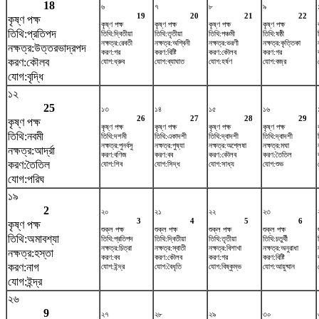
18
৬
৭
৮
৯
19
20
21
22
কৃষ্ণ পক্ষ
কৃষ্ণ পক্ষ
কৃষ্ণ পক্ষ
কৃষ্ণ পক্ষ
কৃষ্ণ পক্ষ
তিথি:প্রতিপদ
তিথি:দ্বিতীয়া
তিথি:তৃতীয়া
তিথি:পঞ্চমী
তিথি:ষষ্ঠী
নক্ষত্র:রেবতী
নক্ষত্র:অশ্বিনী
নক্ষত্র:ভরণী
নক্ষত্র:কৃত্তিকা
নক্ষত্র:উত্তরভাদ্রপদ
করণ:গর
করণ:বিষ্টি
করণ:কৌলব
করণ:গর
করণ:কৌলব
যোগ:ধ্রুব
যোগ:ব্যাঘাত
যোগ:হর্ষণ
যোগ:বজ্র
যোগ:বৃদ্ধি
১২
25
১৩
১৪
১৫
১৬
26
27
28
29
কৃষ্ণ পক্ষ
কৃষ্ণ পক্ষ
কৃষ্ণ পক্ষ
কৃষ্ণ পক্ষ
কৃষ্ণ পক্ষ
তিথি:নবমী
তিথি:দশমী
তিথি:একাদশী
তিথি:দ্বাদশী
তিথি:দ্বাদশী
নক্ষত্র:পুনর্বসু
নক্ষত্র:পুষ্যা
নক্ষত্র:অশ্লেষা
নক্ষত্র:মঘা
নক্ষত্র:আর্দ্রা
করণ:বণিজ
করণ:বব
করণ:কৌলব
করণ:তৈতিল
করণ:তৈতিল
যোগ:শিব
যোগ:সিদ্ধ
যোগ:সাধ্য
যোগ:শুভ
যোগ:পরিঘ
১৯
2
২০
২১
২২
২৩
3
4
5
6
কৃষ্ণ পক্ষ
শুক্ল পক্ষ
শুক্ল পক্ষ
শুক্ল পক্ষ
শুক্ল পক্ষ
তিথি:অমাবশ্যা
তিথি:প্রতিপদ
তিথি:দ্বিতীয়া
তিথি:তৃতীয়া
তিথি:চতুর্থী
নক্ষত্র:চিত্রা
নক্ষত্র:স্বাতী
নক্ষত্র:বিশাখা
নক্ষত্র:অনুরাধা
নক্ষত্র:হস্তা
করণ:বব
করণ:কৌলব
করণ:গর
করণ:বিষ্টি
করণ:নাগ
যোগ:ইন্দ্র
যোগ:বৈধৃতি
যোগ:বিষ্কুম্ভ
যোগ:আয়ুষ্মান
যোগ:ইন্দ্র
২৬
9
২৭
২৮
২৯
৩০