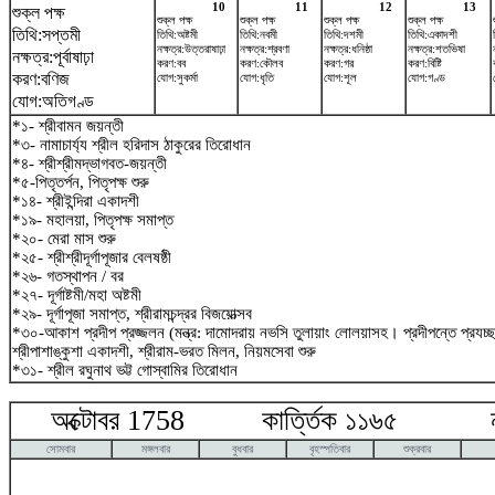
10
11
12
13
শুক্ল পক্ষ
শুক্ল পক্ষ
শুক্ল পক্ষ
শুক্ল পক্ষ
শুক্ল পক্ষ
তিথি:সপ্তমী
তিথি:অষ্টমী
তিথি:নবমী
তিথি:দশমী
তিথি:একাদশী
নক্ষত্র:উত্তরাষাঢ়া
নক্ষত্র:শ্রবণা
নক্ষত্র:ধনিষ্ঠা
নক্ষত্র:শতভিষ‌া
নক্ষত্র:পূর্বাষাঢ়া
করণ:বব
করণ:কৌলব
করণ:গর
করণ:বিষ্টি
করণ:বণিজ
যোগ:সুকর্মা
যোগ:ধৃতি
যোগ:শূল
যোগ:গণ্ড
যোগ:অতিগণ্ড
*১- শ্রীবামন জয়ন্তী
*৩- নামাচার্য্য শ্রীল হরিদাস ঠাকুরের তিরোধান
*৪- শ্রীশ্রীমদ্ভাগবত-জয়ন্তী
*৫-পিতৃতর্পন, পিতৃপক্ষ শুরু
*১৪- শ্রীইন্দিরা একাদশী
*১৯- মহালয়া, পিতৃপক্ষ সমাপ্ত
*২০- মেরা মাস শুরু
*২৫- শ্রীশ্রীদূর্গাপূজার বেলষষ্ঠী
*২৬- গতস্থাপন / বর
*২৭- দূর্গাষ্টমী/মহা অষ্টমী
*২৯- দূর্গাপূজা সমাপ্ত, শ্রীরামচন্দ্রর বিজয়োত্সব
*৩০-আকাশ প্রদীপ প্রজ্জলন (মন্ত্র: দামোদরায় নভসি তুলায়াং লোলয়াসহ। প্রদীপন্তে প্রয
শ্রীপাশাঙ্কুশা একাদশী, শ্রীরাম-ভরত মিলন, নিয়মসেবা শুরু
*৩১- শ্রীল রঘুনাথ ভট্ট গোস্বামির তিরোধান
অক্টোবর 1758 কার্ত্তিক ১১৬৫ নভ
সোমবার
মঙ্গলবার
বুধবার
বৃহস্পতিবার
শুক্রবার