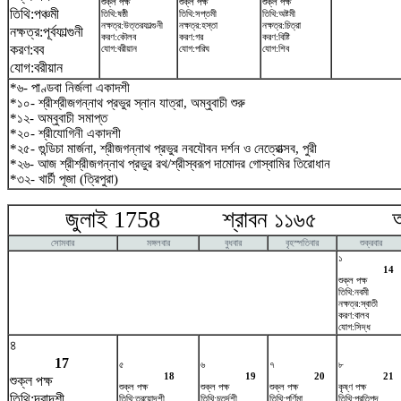
শুক্ল পক্ষ
শুক্ল পক্ষ
শুক্ল পক্ষ
তিথি:পঞ্চমী
তিথি:ষষ্ঠী
তিথি:সপ্তমী
তিথি:অষ্টমী
নক্ষত্র:উত্তরফাল্গুনী
নক্ষত্র:হস্তা
নক্ষত্র:চিত্রা
নক্ষত্র:পূর্বফাল্গুনী
করণ:কৌলব
করণ:গর
করণ:বিষ্টি
করণ:বব
যোগ:বরীয়ান
যোগ:পরিঘ
যোগ:শিব
যোগ:বরীয়ান
*৬- পাণ্ডবা নির্জলা একাদশী
*১০- শ্রীশ্রীজগন্নাথ প্রভুর স্নান যাত্রা, অম্বুবাচী শুরু
*১২- অম্বুবাচী সমাপ্ত
*২০- শ্রীযোগিনী একাদশী
*২৫- গুন্ডিচা মার্জনা, শ্রীজগন্নাথ প্রভুর নবযৌবন দর্শন ও নেত্রোত্সব, পুরী
*২৬- আজ শ্রীশ্রীজগন্নাথ প্রভুর রথ/শ্রীস্বরূপ দামোদর গোস্বামির তিরোধান
*৩২- খার্চী পূজা (ত্রিপুরা)
জুলাই 1758 শ্রাবন ১১৬৫ আগষ
সোমবার
মঙ্গলবার
বুধবার
বৃহস্পতিবার
শুক্রবার
১
14
শুক্ল পক্ষ
তিথি:নবমী
নক্ষত্র:স্বাতী
করণ:বালব
যোগ:সিদ্ধ
৪
17
৫
৬
৭
৮
18
19
20
21
শুক্ল পক্ষ
শুক্ল পক্ষ
শুক্ল পক্ষ
শুক্ল পক্ষ
কৃষ্ণ পক্ষ
তিথি:দ্বাদশী
তিথি:ত্রয়োদশী
তিথি:চতুর্দশী
তিথি:পূর্ণিমা
তিথি:প্রতিপদ