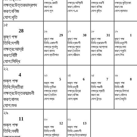
নক্ষত্র:রেবতী
নক্ষত্র:অশ্বিনী
নক্ষত্র:ভরণী
নক্ষত্র:কৃত্তিকা
নক্ষত্র:উত্তরভাদ্রপদ
করণ:বব
করণ:কৌলব
করণ:বণিজ
করণ:বব
করণ:বণিজ
যোগ:শূল
যোগ:গণ্ড
যোগ:বৃদ্ধি
যোগ:ব্যাঘাত
যোগ:ধৃতি
১৫
28
১৬
১৭
১৮
১৯
29
30
31
1
কৃষ্ণ পক্ষ
কৃষ্ণ পক্ষ
কৃষ্ণ পক্ষ
কৃষ্ণ পক্ষ
কৃষ্ণ পক্ষ
তিথি:দশমী
তিথি:একাদশী
তিথি:দ্বাদশী
তিথি:ত্রয়োদশী
তিথি:চতুর্দশী
নক্ষত্র:পুনর্বসু
নক্ষত্র:পুষ্যা
নক্ষত্র:অশ্লেষা
নক্ষত্র:মঘা
নক্ষত্র:আর্দ্রা
করণ:বালব
করণ:তৈতিল
করণ:বণিজ
করণ:শকুনি
করণ:বিষ্টি
যোগ:ব্যতীপাত
যোগ:বরীয়ান
যোগ:পরিঘ
যোগ:শিব
যোগ:সিদ্ধি
২২
4
২৩
২৪
২৫
২৬
5
6
7
8
শুক্ল পক্ষ
শুক্ল পক্ষ
শুক্ল পক্ষ
শুক্ল পক্ষ
শুক্ল পক্ষ
তিথি:দ্বিতীয়া
তিথি:তৃতীয়া
তিথি:চতুর্থী
তিথি:পঞ্চমী
তিথি:ষষ্ঠী
নক্ষত্র:হস্তা
নক্ষত্র:চিত্রা
নক্ষত্র:স্বাতী
নক্ষত্র:বিশাখা
নক্ষত্র:উত্তরফাল্গুনী
করণ:তৈতিল
করণ:বণিজ
করণ:বব
করণ:কৌলব
করণ:বালব
যোগ:শুক্র
যোগ:ব্রহ্ম
যোগ:ইন্দ্র
যোগ:বৈধৃতি
যোগ:শুভ
২৯
11
৩০
৩১
12
13
শুক্ল পক্ষ
শুক্ল পক্ষ
শুক্ল পক্ষ
তিথি:নবমী
তিথি:দশমী
তিথি:একাদশী
নক্ষত্র:পূর্বাষাঢ়া
নক্ষত্র:উত্তরাষাঢ়া