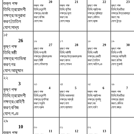
20
21
22
23
শুক্ল পক্ষ
শুক্ল পক্ষ
শুক্ল পক্ষ
কৃষ্ণ পক্ষ
কৃষ্ণ পক্ষ
তিথি:ত্রয়োদশী
তিথি:চতুর্দশী
তিথি:পূর্ণিমা
তিথি:প্রতিপদ
তিথি:দ্বিতীয়া
নক্ষত্র:জ্যেষ্ঠা
নক্ষত্র:মূলা
নক্ষত্র:পূর্বাষাঢ়া
নক্ষত্র:উত্তরাষাঢ়া
নক্ষত্র:অনুরাধা
করণ:বণিজ
করণ:বব
করণ:কৌলব
করণ:গর
করণ:তৈতিল
যোগ:শুভ
যোগ:শুক্র
যোগ:ব্রহ্ম
যোগ:ইন্দ্র
যোগ:সাধ্য
১৫
26
১৬
১৭
১৮
১৯
27
28
29
30
কৃষ্ণ পক্ষ
কৃষ্ণ পক্ষ
কৃষ্ণ পক্ষ
কৃষ্ণ পক্ষ
কৃষ্ণ পক্ষ
তিথি:ষষ্ঠী
তিথি:সপ্তমী
তিথি:অষ্টমী
তিথি:নবমী
তিথি:দশমী
নক্ষত্র:পূর্বভাদ্রপদ
নক্ষত্র:উত্তরভাদ্রপদ
নক্ষত্র:রেবতী
নক্ষত্র:অশ্বিনী
নক্ষত্র:শতভিষ‌া
করণ:বিষ্টি
করণ:বালব
করণ:তৈতিল
করণ:বণিজ
করণ:গর
যোগ:সৌভাগ্য
যোগ:শোভন
যোগ:অতিগণ্ড
যোগ:সুকর্মা
যোগ:আয়ুষ্মান
২২
3
২৩
২৪
২৫
২৬
4
5
6
7
কৃষ্ণ পক্ষ
কৃষ্ণ পক্ষ
কৃষ্ণ পক্ষ
শুক্ল পক্ষ
শুক্ল পক্ষ
তিথি:ত্রয়োদশী
তিথি:চতুর্দশী
তিথি:অমাবশ্যা
তিথি:প্রতিপদ
তিথি:দ্বিতীয়া
নক্ষত্র:মৃগশিরা
নক্ষত্র:আর্দ্রা
নক্ষত্র:পুনর্বসু
নক্ষত্র:পুষ্যা
নক্ষত্র:রোহিণী
করণ:শকুনি
করণ:নাগ
করণ:বব
করণ:কৌলব
করণ:বণিজ
যোগ:ধ্রুব
যোগ:ব্যাঘাত
যোগ:হর্ষণ
যোগ:বজ্র
যোগ:গণ্ড
২৯
10
৩০
৩১
৩২
11
12
13
শুক্ল পক্ষ