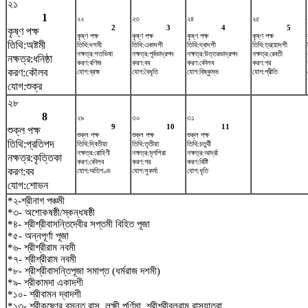
২১
1
২২
২৩
২৪
২৫
2
3
4
5
কৃষ্ণ পক্ষ
কৃষ্ণ পক্ষ
কৃষ্ণ পক্ষ
কৃষ্ণ পক্ষ
কৃষ্ণ পক্ষ
তিথি:অষ্টমী
তিথি:দশমী
তিথি:একাদশী
তিথি:দ্বাদশী
তিথি:ত্রয়োদশী
নক্ষত্র:শতভিষ‌া
নক্ষত্র:পূর্বভাদ্রপদ
নক্ষত্র:উত্তরভাদ্রপদ
নক্ষত্র:রেবতী
নক্ষত্র:ধনিষ্ঠা
করণ:বণিজ
করণ:বব
করণ:কৌলব
করণ:গর
করণ:কৌলব
যোগ:ব্রহ্ম
যোগ:বৈধৃতি
যোগ:বিষ্কুম্ভ
যোগ:প্রীতি
যোগ:শুক্র
২৮
8
২৯
৩০
৩১
9
10
11
শুক্ল পক্ষ
শুক্ল পক্ষ
শুক্ল পক্ষ
শুক্ল পক্ষ
তিথি:প্রতিপদ
তিথি:দ্বিতীয়া
তিথি:তৃতীয়া
তিথি:চতুর্থী
নক্ষত্র:রোহিণী
নক্ষত্র:মৃগশিরা
নক্ষত্র:আর্দ্রা
নক্ষত্র:কৃত্তিকা
করণ:কৌলব
করণ:গর
করণ:বিষ্টি
করণ:বব
যোগ:অতিগণ্ড
যোগ:সুকর্মা
যোগ:ধৃতি
যোগ:শোভন
*২-শ্রীনাগ পঞ্চমী
*৩- অশোকষষ্ঠী/স্কন্ধষষ্ঠী
*৪- শ্রীশ্রীবাসন্তিদেবীর সপ্তমী বিহিত পূজা
*৫- অন্নপূর্ণা পূজা
*৬- শ্রীশ্রীরাম নবমী
*৭- শ্রীশ্রীরাম নবমী
*৮- শ্রীশ্রীবাসন্তিপূজা সমাপ্ত (ধর্মরাজ দশমী)
*৯- শ্রীকামদা একাদশী
*১০- শ্রীবামন দ্বাদশী
*১৩- শ্রীকৃষ্ণের বসন্ত রাস, লক্ষী পূর্ণিমা, শ্রীশ্রীবলরাম রাসযাত্রা