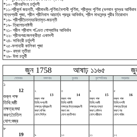
*১০- শ্রীনরসিংহ চর্তুদশী
*১১-শ্রীকুর্ম জয়ন্তী, শ্রীমাধবী-পূর্ণিমা/বৈশাখী পূর্ণিমা, শ্রীবুদ্ধ পূর্ণিমা (ভগবান বুদ্ধের আর্বিভ
গন্ধেশ্বরী পূজা, শ্রীল শ্রীনিবাস আচার্য্য প্রভুর আবির্ভাব, শ্রীল মাধবেন্দ্র পুরীর তিরোধান
*১৬- শ্রীশ্রীচৈতন্যচরিতামৃত-জয়ন্তী
*১৯- ত্রিলোচনাষ্টমী
*২১- শ্রীল শ্রীবাস পণ্ডিত গোস্বামির আবির্ভাব
*২২- শ্রীঅপরা/জলক্রীড়া একাদশী
*২৪- সাবিত্রী চর্তুদশী
*২৫-ফলাহারী কালিকা পূজা
*২৮- রম্ভা তৃতীয়া
*২৯- উমা চতুর্থী
জুন 1758 আষাঢ় ১১৬৫ জুলা
সোমবার
মঙ্গলবার
বুধবার
বৃহস্পতিবার
শুক্রবার
১
12
২
৩
৪
৫
13
14
15
16
শুক্ল পক্ষ
শুক্ল পক্ষ
শুক্ল পক্ষ
শুক্ল পক্ষ
শুক্ল পক্ষ
তিথি:ষষ্ঠী
তিথি:সপ্তমী
তিথি:অষ্টমী
তিথি:নবমী
তিথি:দশমী
নক্ষত্র:পূর্বফাল্গুনী
নক্ষত্র:উত্তরফাল্গুনী
নক্ষত্র:হস্তা
নক্ষত্র:চিত্রা
নক্ষত্র:মঘা
করণ:বণিজ
করণ:বব
করণ:কৌলব
করণ:গর
করণ:তৈতিল
যোগ:সিদ্ধি
যোগ:ব্যতীপাত
যোগ:বরীয়ান
যোগ:পরিঘ
যোগ:বজ্র
৮
19
৯
১০
১১
১২