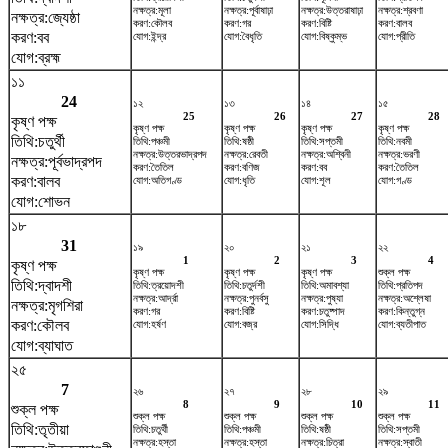
নক্ষত্র:মূলা
নক্ষত্র:পূর্বাষাঢ়া
নক্ষত্র:উত্তরাষাঢ়া
নক্ষত্র:শ্রবণা
নক্ষত্র:জ্যেষ্ঠা
করণ:কৌলব
করণ:গর
করণ:বিষ্টি
করণ:বালব
করণ:বব
যোগ:ইন্দ্র
যোগ:বৈধৃতি
যোগ:বিষ্কুম্ভ
যোগ:প্রীতি
যোগ:ব্রহ্ম
১১
24
১২
১৩
১৪
১৫
25
26
27
28
কৃষ্ণ পক্ষ
কৃষ্ণ পক্ষ
কৃষ্ণ পক্ষ
কৃষ্ণ পক্ষ
কৃষ্ণ পক্ষ
তিথি:চতুর্থী
তিথি:পঞ্চমী
তিথি:ষষ্ঠী
তিথি:সপ্তমী
তিথি:নবমী
নক্ষত্র:উত্তরভাদ্রপদ
নক্ষত্র:রেবতী
নক্ষত্র:অশ্বিনী
নক্ষত্র:ভরণী
নক্ষত্র:পূর্বভাদ্রপদ
করণ:তৈতিল
করণ:বণিজ
করণ:বব
করণ:তৈতিল
করণ:বালব
যোগ:অতিগণ্ড
যোগ:ধৃতি
যোগ:শূল
যোগ:গণ্ড
যোগ:শোভন
১৮
31
১৯
২০
২১
২২
1
2
3
4
কৃষ্ণ পক্ষ
কৃষ্ণ পক্ষ
কৃষ্ণ পক্ষ
কৃষ্ণ পক্ষ
শুক্ল পক্ষ
তিথি:দ্বাদশী
তিথি:ত্রয়োদশী
তিথি:চতুর্দশী
তিথি:অমাবশ্যা
তিথি:প্রতিপদ
নক্ষত্র:আর্দ্রা
নক্ষত্র:পুনর্বসু
নক্ষত্র:পুষ্যা
নক্ষত্র:অশ্লেষা
নক্ষত্র:মৃগশিরা
করণ:গর
করণ:বিষ্টি
করণ:চতুষ্পাদ
করণ:কিন্তুগ্ন
করণ:কৌলব
যোগ:হর্ষণ
যোগ:বজ্র
যোগ:সিদ্ধি
যোগ:ব্যতীপাত
যোগ:ব্যাঘাত
২৫
7
২৬
২৭
২৮
২৯
8
9
10
11
শুক্ল পক্ষ
শুক্ল পক্ষ
শুক্ল পক্ষ
শুক্ল পক্ষ
শুক্ল পক্ষ
তিথি:তৃতীয়া
তিথি:চতুর্থী
তিথি:পঞ্চমী
তিথি:ষষ্ঠী
তিথি:সপ্তমী
নক্ষত্র:হস্তা
নক্ষত্র:হস্তা
নক্ষত্র:চিত্রা
নক্ষত্র:স্বাতী