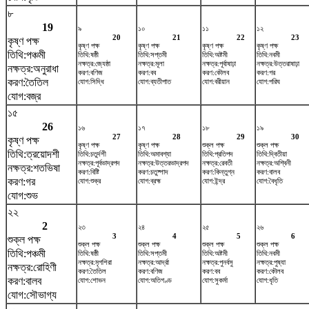
৮
19
৯
১০
১১
১২
20
21
22
23
কৃষ্ণ পক্ষ
কৃষ্ণ পক্ষ
কৃষ্ণ পক্ষ
কৃষ্ণ পক্ষ
কৃষ্ণ পক্ষ
তিথি:পঞ্চমী
তিথি:ষষ্ঠী
তিথি:সপ্তমী
তিথি:অষ্টমী
তিথি:নবমী
নক্ষত্র:জ্যেষ্ঠা
নক্ষত্র:মূলা
নক্ষত্র:পূর্বাষাঢ়া
নক্ষত্র:উত্তরাষাঢ়া
নক্ষত্র:অনুরাধা
করণ:বণিজ
করণ:বব
করণ:কৌলব
করণ:গর
করণ:তৈতিল
যোগ:সিদ্ধি
যোগ:ব্যতীপাত
যোগ:বরীয়ান
যোগ:পরিঘ
যোগ:বজ্র
১৫
26
১৬
১৭
১৮
১৯
27
28
29
30
কৃষ্ণ পক্ষ
কৃষ্ণ পক্ষ
কৃষ্ণ পক্ষ
শুক্ল পক্ষ
শুক্ল পক্ষ
তিথি:ত্রয়োদশী
তিথি:চতুর্দশী
তিথি:অমাবশ্যা
তিথি:প্রতিপদ
তিথি:দ্বিতীয়া
নক্ষত্র:পূর্বভাদ্রপদ
নক্ষত্র:উত্তরভাদ্রপদ
নক্ষত্র:রেবতী
নক্ষত্র:অশ্বিনী
নক্ষত্র:শতভিষ‌া
করণ:বিষ্টি
করণ:চতুষ্পাদ
করণ:কিন্তুগ্ন
করণ:বালব
করণ:গর
যোগ:শুক্র
যোগ:ব্রহ্ম
যোগ:ইন্দ্র
যোগ:বৈধৃতি
যোগ:শুভ
২২
2
২৩
২৪
২৫
২৬
3
4
5
6
শুক্ল পক্ষ
শুক্ল পক্ষ
শুক্ল পক্ষ
শুক্ল পক্ষ
শুক্ল পক্ষ
তিথি:পঞ্চমী
তিথি:ষষ্ঠী
তিথি:সপ্তমী
তিথি:অষ্টমী
তিথি:নবমী
নক্ষত্র:মৃগশিরা
নক্ষত্র:আর্দ্রা
নক্ষত্র:পুনর্বসু
নক্ষত্র:পুষ্যা
নক্ষত্র:রোহিণী
করণ:তৈতিল
করণ:বণিজ
করণ:বব
করণ:কৌলব
করণ:বালব
যোগ:শোভন
যোগ:অতিগণ্ড
যোগ:সুকর্মা
যোগ:ধৃতি
যোগ:সৌভাগ্য