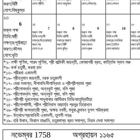
করণ:বিষ্টি
যোগ:প্রীতি
যোগ:আয়ুষ্মান
যোগ:সৌভাগ্য
যোগ:শোভন
যোগ:অত
যোগ:বিষ্কুম্ভ
২৩
6
২৪
২৫
২৬
২৭
২৮
7
8
9
10
শুক্ল পক্ষ
শুক্ল পক্ষ
শুক্ল পক্ষ
শুক্ল পক্ষ
শুক্ল পক্ষ
শুক্ল পক্
তিথি:ষষ্ঠী
তিথি:সপ্তমী
তিথি:অষ্টমী
তিথি:নবমী
তিথি:দশমী
তিথি:এক
নক্ষত্র:উত্তরাষাঢ়া
নক্ষত্র:শ্রবণা
নক্ষত্র:ধনিষ্ঠা
নক্ষত্র:শতভিষ‌া
নক্ষত্র
নক্ষত্র:পূর্বাষাঢ়া
করণ:গর
করণ:বিষ্টি
করণ:বালব
করণ:তৈতিল
করণ:বণ
করণ:কৌলব
যোগ:গণ্ড
যোগ:বৃদ্ধি
যোগ:ধ্রুব
যোগ:ব্যাঘাত
যোগ:হর্
যোগ:ধৃতি
*২- লক্ষী পূর্ণিমা, শারদ পূর্ণিমা, শ্রী বাল্মিকী জয়ন্তী, কোজাগরী ব্রত, কার্ত্তিক স্নান শুরু
*৬- কর্ক চতুর্থী, করবা চাদ
*১৩- শ্রীরমা একাদশী
*১৬- শ্রীহনুমান জয়ন্তী, নরক চতুরদশী
*১৭- মেরা সমাপ্ত, দীপাবলি/দীপান্বিতা ও শ্রীশ্রীশ্যামা পূজা
*১৮- শ্রীগোবর্দ্ধন পূজা, অন্নকুট পূজা, বলি পূজা
*১৯- শ্রীগোবর্দ্ধন পূজা, অন্নকুট পূজা, বলি পূজা
*২০- শ্রীশ্রী ভুবনেশ্বর সাধুবাবার আর্বিভাব তিথি/ভাতৃদ্বিতীয়া
*২৫- শ্রীগোপাষ্টমী, শ্রীল শ্রীনিবাস আচার্য্য প্রভুর তিরোধান
*২৬- শ্রীশ্রী জগদ্ধাত্রী পূজা, অক্ষয় নবমী, মথুরা-বৃন্দাবন যুগল পরিক্রমা
*২৮- উত্থান/প্রবোধিনী একাদশী, তুলসী লহঙ
*২৯- হরি উথান, ফিরাল তাঙানি, চতুরমাস্য ব্রত সমাপ্ত, নিয়ম সেবা সমাপ্ত
নভেম্বর 1758 অগ্রহায়ন ১১৬৫ ডিস