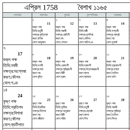
এপ্রিল 1758 বৈশাখ ১১৬৫ ম
সোমবার
মঙ্গলবার
বুধবার
বৃহস্পতিবার
শুক্রবার
১
২
৩
৪
11
12
13
14
শুক্ল পক্ষ
শুক্ল পক্ষ
শুক্ল পক্ষ
শুক্ল পক্ষ
তিথি:চতুর্থী
তিথি:পঞ্চমী
তিথি:ষষ্ঠী
তিথি:সপ্তমী
নক্ষত্র:কৃত্তিকা
নক্ষত্র:রোহিণী
নক্ষত্র:মৃগশিরা
নক্ষত্র:আর্দ্রা
করণ:বণিজ
করণ:বব
করণ:কৌলব
করণ:গর
যোগ:আয়ুষ্মান
যোগ:শোভন
যোগ:অতিগণ্ড
যোগ:সুকর্মা
৭
17
৮
৯
১০
১১
18
19
20
21
শুক্ল পক্ষ
শুক্ল পক্ষ
শুক্ল পক্ষ
শুক্ল পক্ষ
শুক্ল পক্ষ
তিথি:নবমী
তিথি:দশমী
তিথি:একাদশী
তিথি:দ্বাদশী
তিথি:ত্রয়োদশী
নক্ষত্র:মঘা
নক্ষত্র:পূর্বফাল্গুনী
নক্ষত্র:উত্তরফাল্গুনী
নক্ষত্র:হস্তা
নক্ষত্র:অশ্লেষা
করণ:গর
করণ:বিষ্টি
করণ:বালব
করণ:তৈতিল
করণ:কৌলব
যোগ:বৃদ্ধি
যোগ:ধ্রুব
যোগ:ব্যাঘাত
যোগ:হর্ষণ
যোগ:গণ্ড
১৪
24
১৫
১৬
১৭
১৮
25
26
27
28
কৃষ্ণ পক্ষ
কৃষ্ণ পক্ষ
কৃষ্ণ পক্ষ
কৃষ্ণ পক্ষ
কৃষ্ণ পক্ষ
তিথি:প্রতিপদ
তিথি:দ্বিতীয়া
তিথি:তৃতীয়া
তিথি:চতুর্থী
তিথি:পঞ্চমী
নক্ষত্র:বিশাখা
নক্ষত্র:অনুরাধা
নক্ষত্র:জ্যেষ্ঠা
নক্ষত্র:পূর্বাষাঢ়া
নক্ষত্র:বিশাখা
করণ:গর
করণ:বিষ্টি
করণ:বালব
করণ:তৈতিল
করণ:কৌলব
যোগ:বরীয়ান
যোগ:পরিঘ
যোগ:শিব
যোগ:সিদ্ধ
যোগ:ব্যতীপাত