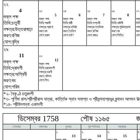
২২
4
২৩
২৪
২৫
২৬
২৭
5
6
7
8
শুক্ল পক্ষ
শুক্ল পক্ষ
শুক্ল পক্ষ
শুক্ল পক্ষ
শুক্ল পক্ষ
শুক্
তিথি:চতুর্থী
তিথি:পঞ্চমী
তিথি:ষষ্ঠী
তিথি:সপ্তমী
তিথি:অষ্টমী
তিথ
নক্ষত্র:শ্রবণা
নক্ষত্র:ধনিষ্ঠা
নক্ষত্র:শতভিষ‌া
নক্ষত্র:পূর্বভাদ্রপদ
নক্
নক্ষত্র:উত্তরাষাঢ়া
করণ:বব
করণ:তৈতিল
করণ:বণিজ
করণ:বব
কর
করণ:বণিজ
যোগ:ধ্রুব
যোগ:হর্ষণ
যোগ:বজ্র
যোগ:সিদ্ধি
যোগ
যোগ:বৃদ্ধি
২৯
11
৩০
12
শুক্ল পক্ষ
শুক্ল পক্ষ
তিথি:দ্বাদশী
তিথি:ত্রয়োদশী
নক্ষত্র:ভরণী
নক্ষত্র:অশ্বিনী
করণ:কৌলব
করণ:বব
যোগ:শিব
যোগ:পরিঘ
*২- বৈকুণ্ঠ চতুরদশী
*৩- পূর্ণিমা রাস/শ্রীশ্রীরাস যাত্রা, কার্ত্তিক স্নান সমাপ্ত ও শ্রীমন্মহাপ্রভুর বৃন্দাবন আগমন উত
*১৪- শ্রীউৎপন্না একাদশী
ডিসেম্বর 1758 পৌষ ১১৬৫ জানুয়
সোমবার
মঙ্গলবার
বুধবার
বৃহস্পতিবার
শুক্রবার
১
২
৩
৪
13
14
15
শুক্ল পক্ষ
শুক্ল পক্ষ
কৃষ্ণ পক্ষ
কৃ