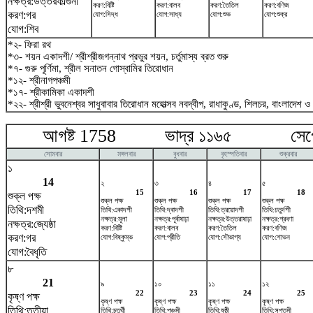
নক্ষত্র:উত্তরফাল্গুনী
করণ:বিষ্টি
করণ:বালব
করণ:তৈতিল
করণ:বণিজ
করণ:গর
যোগ:সিদ্ধ
যোগ:সাধ্য
যোগ:শুভ
যোগ:শুক্র
যোগ:শিব
*২- ফিরা রথ
*৩- শয়ন একাদশী/ শ্রীশ্রীজগন্নাথ প্রভুর শয়ন, চর্তুমাস্য ব্রত শুরু
*৭- গুরু পূর্ণিমা, শ্রীল সনাতন গোস্বামির তিরোধান
*১২- শ্রীনাগপঞ্চমী
*১৭- শ্রীকামিকা একাদশী
*২২- শ্রীশ্রী ভুবনেশ্বর সাধুবাবার তিরোধান মহোত্সব নবদ্বীপ, রাধাকুণ্ড, শিলচর, বাংলাদেশ ও
আগষ্ট 1758 ভাদ্র ১১৬৫ সেপ্টে
সোমবার
মঙ্গলবার
বুধবার
বৃহস্পতিবার
শুক্রবার
১
14
২
৩
৪
৫
15
16
17
18
শুক্ল পক্ষ
শুক্ল পক্ষ
শুক্ল পক্ষ
শুক্ল পক্ষ
শুক্ল পক্ষ
তিথি:দশমী
তিথি:একাদশী
তিথি:দ্বাদশী
তিথি:ত্রয়োদশী
তিথি:চতুর্দশী
নক্ষত্র:মূলা
নক্ষত্র:পূর্বাষাঢ়া
নক্ষত্র:উত্তরাষাঢ়া
নক্ষত্র:শ্রবণা
নক্ষত্র:জ্যেষ্ঠা
করণ:বিষ্টি
করণ:বালব
করণ:তৈতিল
করণ:বণিজ
করণ:গর
যোগ:বিষ্কুম্ভ
যোগ:প্রীতি
যোগ:সৌভাগ্য
যোগ:শোভন
যোগ:বৈধৃতি
৮
21
৯
১০
১১
১২
22
23
24
25
কৃষ্ণ পক্ষ
কৃষ্ণ পক্ষ
কৃষ্ণ পক্ষ
কৃষ্ণ পক্ষ
কৃষ্ণ পক্ষ
তিথি:তৃতীয়া
তিথি:চতুর্থী
তিথি:পঞ্চমী
তিথি:ষষ্ঠী
তিথি:সপ্তমী