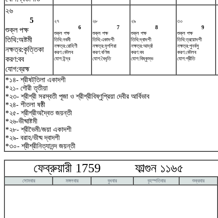
২৬
5
২৭
২৮
২৯
৩০
6
7
8
9
শুক্ল পক্ষ
শুক্ল পক্ষ
শুক্ল পক্ষ
শুক্ল পক্ষ
শুক্ল পক্ষ
তিথি:অষ্টমী
তিথি:নবমী
তিথি:একাদশী
তিথি:দ্বাদশী
তিথি:ত্রয়োদশী
নক্ষত্র:রোহিণী
নক্ষত্র:মৃগশিরা
নক্ষত্র:আর্দ্রা
নক্ষত্র:পুনর্বসু
নক্ষত্র:কৃত্তিকা
করণ:কৌলব
করণ:বণিজ
করণ:বব
করণ:কৌলব
করণ:বব
যোগ:ইন্দ্র
যোগ:বৈধৃতি
যোগ:বিষ্কুম্ভ
যোগ:প্রীতি
যোগ:ব্রহ্ম
*১৪- শ্রীষট্‌তিলা একাদশী
*২১- গৌরী তৃতীয়া
*২৩- শ্রীশ্রী সরস্বতী পূজা ও শ্রীশ্রীবিষ্ণুপ্রিয়া দেবীর আর্বিভাব
*২৪- শীতলা ষষ্ঠী
*২৫- শ্রীশ্রীঅদ্বৈত জয়ন্তী
*২৬-ভীষ্মাষ্টমী
*২৮- শ্রীভৈমী/জয়া একাদশী
*২৯- বরাহ/ভীষ্ম দ্বাদশী
*৩০- শ্রীশ্রীনিত্যানন্দ জয়ন্তী
ফেব্রুয়ারী 1759 ফাল্গুন ১১৬৫ ম
সোমবার
মঙ্গলবার
বুধবার
বৃহস্পতিবার
শুক্রবার