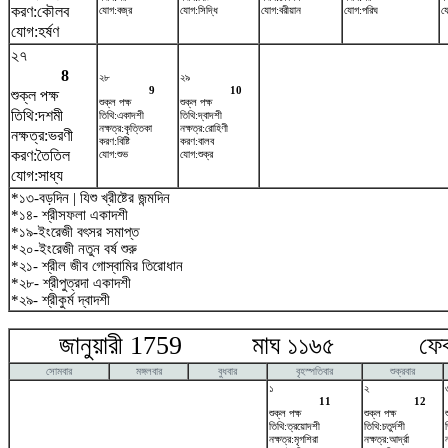
করণ:কৌলব
যোগ:বজ্র
যোগ:সিদ্ধি
যোগ:বরীয়ান
যোগ:পরিঘ
য
যোগ:হর্ষণ
২৭
8
২৮
২৯
9
10
শুক্ল পক্ষ
শুক্ল পক্ষ
শুক্ল পক্ষ
তিথি:দশমী
তিথি:একাদশী
তিথি:দ্বাদশী
নক্ষত্র:কৃত্তিকা
নক্ষত্র:রোহিণী
নক্ষত্র:ভরণী
করণ:বিষ্টি
করণ:বালব
করণ:তৈতিল
যোগ:শুভ
যোগ:শুক্র
যোগ:সাধ্য
*১৩-বড়দিন | যিশু খ্রীষ্টের জন্মদিন
*১৪- শ্রীসফলা একাদশী
*১৯-ইংরেজী বৎসর সমাপ্ত
*২০-ইংরেজী নতুন বর্ষ শুরু
*২১- শ্রীল জীব গোস্বামির তিরোধান
*২৮- শ্রীপুত্রদা একাদশী
*২৯- শ্রীকুর্ম দ্বাদশী
জানুয়ারী 1759 মাঘ ১১৬৫ ফেব্রু
সোমবার
মঙ্গলবার
বুধবার
বৃহস্পতিবার
শুক্রবার
১
২
11
12
শুক্ল পক্ষ
শুক্ল পক্ষ
তিথি:ত্রয়োদশী
তিথি:চতুর্দশী
ত
নক্ষত্র:মৃগশিরা
নক্ষত্র:আর্দ্রা
ন