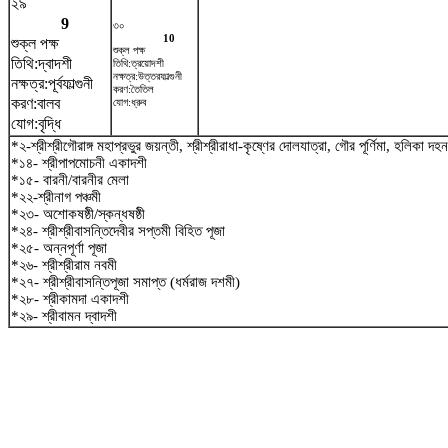
২৯
9
৩০
10
শুক্ল পক্ষ
শুক্ল পক্ষ
তিথি:দ্বাদশী
তিথি:ত্রয়োদশী
নক্ষত্র:উত্তরফাল্গুনী
নক্ষত্র:পূর্বফাল্গুনী
করণ:তৈতিল
করণ:বালব
যোগ:ধ্রুব
যোগ:বৃদ্ধি
*২-শ্রীশ্রীগৌরাঙ্গ মহাপ্রভুর জয়ন্তী, শ্রীশ্রীরাধা-কৃষ্ণের দোলযাত্রা, গৌর পূর্ণিমা, হলিকা দহন
*১৪- শ্রীপাপমোচনী একাদশী
*১৫- বারনী/বারনীর মেলা
*২২-শ্রীনাগ পঞ্চমী
*২৩- অশোকষষ্ঠী/স্কন্ধষষ্ঠী
*২৪- শ্রীশ্রীবাসন্তিদেবীর সপ্তমী বিহিত পূজা
*২৫- অন্নপূর্ণা পূজা
*২৬- শ্রীশ্রীরাম নবমী
*২৭- শ্রীশ্রীবাসন্তিপূজা সমাপ্ত (ধর্মরাজ দশমী)
*২৮- শ্রীকামদা একাদশী
*২৯- শ্রীবামন দ্বাদশী