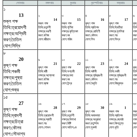
সোমবার
মঙ্গলবার
বুধবার
বৃহস্পতিবার
শুক্রবার
১
13
২
৩
৪
৫
৬
14
15
16
17
শুক্ল পক্ষ
শুক্ল পক্ষ
শুক্ল পক্ষ
কৃষ্ণ পক্ষ
কৃষ্ণ পক্ষ
কৃষ্
তিথি:ত্রয়োদশী
তিথি:চতুর্দশী
তিথি:পূর্ণিমা
তিথি:প্রতিপদ
তিথি:দ্বিতীয়া
তিথ
নক্ষত্র:ভরণী
নক্ষত্র:কৃত্তিকা
নক্ষত্র:রোহিণী
নক্ষত্র:মৃগশিরা
নক্ষ
নক্ষত্র:অশ্বিনী
করণ:বণিজ
করণ:বব
করণ:কৌলব
করণ:গর
করণ:
করণ:তৈতিল
যোগ:বরীয়ান
যোগ:পরিঘ
যোগ:শিব
যোগ:সিদ্ধ
যোগ
যোগ:সিদ্ধি
৮
20
৯
১০
১১
১২
১৩
21
22
23
24
কৃষ্ণ পক্ষ
কৃষ্ণ পক্ষ
কৃষ্ণ পক্ষ
কৃষ্ণ পক্ষ
কৃষ্ণ পক্ষ
কৃষ্
তিথি:পঞ্চমী
তিথি:ষষ্ঠী
তিথি:সপ্তমী
তিথি:অষ্টমী
তিথি:নবমী
তিথ
নক্ষত্র:অশ্লেষা
নক্ষত্র:মঘা
নক্ষত্র:পূর্বফাল্গুনী
নক্ষত্র:পূর্বফাল্গুনী
নক্
নক্ষত্র:পুষ্যা
করণ:বণিজ
করণ:বব
করণ:কৌলব
করণ:গর
করণ:
করণ:তৈতিল
যোগ:ব্রহ্ম
যোগ:ইন্দ্র
যোগ:বৈধৃতি
যোগ:বিষ্কুম্ভ
যোগ
যোগ:শুক্র
১৫
27
১৬
১৭
১৮
১৯
২০
28
29
30
1
কৃষ্ণ পক্ষ
কৃষ্ণ পক্ষ
কৃষ্ণ পক্ষ
কৃষ্ণ পক্ষ
শুক্ল পক্ষ
শুক্
তিথি:দ্বাদশী
তিথি:ত্রয়োদশী
তিথি:চতুর্দশী
তিথি:অমাবশ্যা
তিথি:প্রতিপদ
তিথ
নক্ষত্র:স্বাতী
নক্ষত্র:বিশাখা
নক্ষত্র:অনুরাধা
নক্ষত্র:জ্যেষ্ঠা
নক্ষ
নক্ষত্র:চিত্রা
করণ:গর
করণ:বিষ্টি
করণ:চতুষ্পাদ
করণ:কিন্তুগ্ন
করণ
করণ:কৌলব
যোগ:শোভন
যোগ:অতিগণ্ড
যোগ:সুকর্মা
যোগ:ধৃতি
যোগ
যোগ:সৌভাগ্য