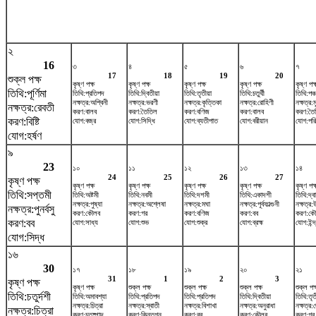
২
16
৩
৪
৫
৬
৭
17
18
19
20
শুক্ল পক্ষ
কৃষ্ণ পক্ষ
কৃষ্ণ পক্ষ
কৃষ্ণ পক্ষ
কৃষ্ণ পক্ষ
কৃষ্ণ পক্
তিথি:পূর্ণিমা
তিথি:প্রতিপদ
তিথি:দ্বিতীয়া
তিথি:তৃতীয়া
তিথি:চতুর্থী
তিথি:পঞ্
নক্ষত্র:অশ্বিনী
নক্ষত্র:ভরণী
নক্ষত্র:কৃত্তিকা
নক্ষত্র:রোহিণী
নক্ষত্র:
নক্ষত্র:রেবতী
করণ:বালব
করণ:তৈতিল
করণ:বণিজ
করণ:বালব
করণ:তৈ
করণ:বিষ্টি
যোগ:বজ্র
যোগ:সিদ্ধি
যোগ:ব্যতীপাত
যোগ:বরীয়ান
যোগ:পর
যোগ:হর্ষণ
৯
23
১০
১১
১২
১৩
১৪
24
25
26
27
কৃষ্ণ পক্ষ
কৃষ্ণ পক্ষ
কৃষ্ণ পক্ষ
কৃষ্ণ পক্ষ
কৃষ্ণ পক্ষ
কৃষ্ণ পক্
তিথি:সপ্তমী
তিথি:অষ্টমী
তিথি:নবমী
তিথি:দশমী
তিথি:একাদশী
তিথি:দ্ব
নক্ষত্র:পুষ্যা
নক্ষত্র:অশ্লেষা
নক্ষত্র:মঘা
নক্ষত্র:পূর্বফাল্গুনী
নক্ষত্র:
নক্ষত্র:পুনর্বসু
করণ:কৌলব
করণ:গর
করণ:বণিজ
করণ:বব
করণ:ক
করণ:বব
যোগ:সাধ্য
যোগ:শুভ
যোগ:শুক্র
যোগ:ব্রহ্ম
যোগ:ইন্দ
যোগ:সিদ্ধ
১৬
30
১৭
১৮
১৯
২০
২১
31
1
2
3
কৃষ্ণ পক্ষ
কৃষ্ণ পক্ষ
শুক্ল পক্ষ
শুক্ল পক্ষ
শুক্ল পক্ষ
শুক্ল পক্
তিথি:চতুর্দশী
তিথি:অমাবশ্যা
তিথি:প্রতিপদ
তিথি:প্রতিপদ
তিথি:দ্বিতীয়া
তিথি:তৃত
নক্ষত্র:চিত্রা
নক্ষত্র:স্বাতী
নক্ষত্র:বিশাখা
নক্ষত্র:অনুরাধা
নক্ষত্র:জ
নক্ষত্র:চিত্রা
করণ:চতুষ্পাদ
করণ:কিন্তুগ্ন
করণ:বব
করণ:কৌলব
করণ:গর