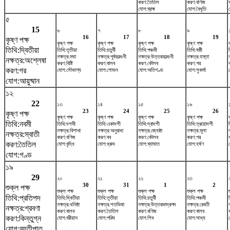
করণ:তৈতিল
করণ:বণিজ
যোগ:ব্রহ্ম
যোগ:বৈধৃতি
৫
15
৬
৭
৮
৯
16
17
18
19
কৃষ্ণ পক্ষ
কৃষ্ণ পক্ষ
কৃষ্ণ পক্ষ
কৃষ্ণ পক্ষ
কৃষ্ণ পক্ষ
তিথি:দ্বিতীয়া
তিথি:তৃতীয়া
তিথি:চতুর্থী
তিথি:পঞ্চমী
তিথি:ষষ্ঠী
নক্ষত্র:মঘা
নক্ষত্র:পূর্বফাল্গুনী
নক্ষত্র:উত্তরফাল্গুনী
নক্ষত্র:হস্তা
নক্ষত্র:অশ্লেষা
করণ:বিষ্টি
করণ:বালব
করণ:কৌলব
করণ:গর
করণ:গর
যোগ:সৌভাগ্য
যোগ:শোভন
যোগ:অতিগণ্ড
যোগ:সুকর্মা
যোগ:আয়ুষ্মান
১২
22
১৩
১৪
১৫
১৬
23
24
25
26
কৃষ্ণ পক্ষ
কৃষ্ণ পক্ষ
কৃষ্ণ পক্ষ
কৃষ্ণ পক্ষ
কৃষ্ণ পক্ষ
তিথি:নবমী
তিথি:দশমী
তিথি:একাদশী
তিথি:দ্বাদশী
তিথি:ত্রয়োদশী
নক্ষত্র:বিশাখা
নক্ষত্র:অনুরাধা
নক্ষত্র:জ্যেষ্ঠা
নক্ষত্র:মূলা
ন
নক্ষত্র:স্বাতী
করণ:বণিজ
করণ:বব
করণ:কৌলব
করণ:গর
করণ:তৈতিল
যোগ:বৃদ্ধি
যোগ:ধ্রুব
যোগ:ব্যাঘাত
যোগ:হর্ষণ
যোগ:গণ্ড
১৯
29
২০
২১
২২
২৩
30
31
1
2
শুক্ল পক্ষ
শুক্ল পক্ষ
শুক্ল পক্ষ
শুক্ল পক্ষ
শুক্ল পক্ষ
তিথি:প্রতিপদ
তিথি:দ্বিতীয়া
তিথি:তৃতীয়া
তিথি:চতুর্থী
তিথি:পঞ্চমী
ত
নক্ষত্র:ধনিষ্ঠা
নক্ষত্র:শতভিষ‌া
নক্ষত্র:উত্তরভাদ্রপদ
নক্ষত্র:রেবতী
নক্ষত্র:শ্রবণা
করণ:বালব
করণ:তৈতিল
করণ:বণিজ
করণ:বালব
করণ:কিন্তুগ্ন
যোগ:বরীয়ান
যোগ:পরিঘ
যোগ:শিব
যোগ:সাধ্য
যোগ:ব্যতীপাত