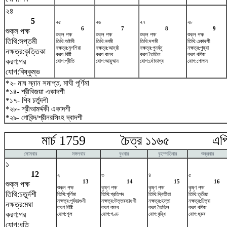
২৪
5
২৫
২৬
২৭
২৮
6
7
8
9
শুক্ল পক্ষ
শুক্ল পক্ষ
শুক্ল পক্ষ
শুক্ল পক্ষ
শুক্ল পক্ষ
তিথি:সপ্তমী
তিথি:অষ্টমী
তিথি:নবমী
তিথি:দশমী
তিথি:একাদশী
নক্ষত্র:মৃগশিরা
নক্ষত্র:আর্দ্রা
নক্ষত্র:পুনর্বসু
নক্ষত্র:পুষ্যা
নক্ষত্র:কৃত্তিকা
করণ:বিষ্টি
করণ:বালব
করণ:তৈতিল
করণ:বণিজ
করণ:গর
যোগ:প্রীতি
যোগ:আয়ুষ্মান
যোগ:সৌভাগ্য
যোগ:শোভন
যোগ:বিষ্কুম্ভ
*২- মাঘ স্নান সমাপ্ত, মাঘী পূর্ণিমা
*১৪- শ্রীবিজয়া একাদশী
*১৭- শিব চর্তুদশী
*২৮- শ্রীআমর্দ্দকী একাদশী
*২৯- গোবিন্দ/শ্রীনরসিংহ দ্বাদশী
মার্চ 1759 চৈত্র ১১৬৫ এপ্র
সোমবার
মঙ্গলবার
বুধবার
বৃহস্পতিবার
শুক্রবার
১
12
২
৩
৪
৫
13
14
15
16
শুক্ল পক্ষ
শুক্ল পক্ষ
কৃষ্ণ পক্ষ
কৃষ্ণ পক্ষ
কৃষ্ণ পক্ষ
তিথি:চতুর্দশী
তিথি:পূর্ণিমা
তিথি:প্রতিপদ
তিথি:দ্বিতীয়া
তিথি:তৃতীয়া
নক্ষত্র:পূর্বফাল্গুনী
নক্ষত্র:উত্তরফাল্গুনী
নক্ষত্র:হস্তা
নক্ষত্র:চিত্রা
নক্ষত্র:মঘা
করণ:বিষ্টি
করণ:বালব
করণ:তৈতিল
করণ:বণিজ
করণ:গর
যোগ:শূল
যোগ:গণ্ড
যোগ:বৃদ্ধি
যোগ:ধ্রুব
যোগ:ধৃতি