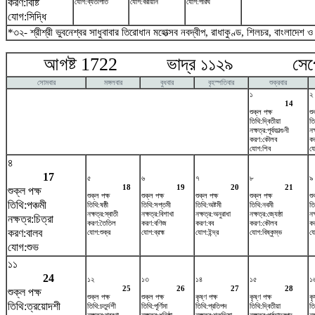
করণ:বিষ্টি
যোগ:ব্যতীপাত
যোগ:বরীয়ান
যোগ:পরিঘ
যোগ:সিদ্ধি
*৩২- শ্রীশ্রী ভুবনেশ্বর সাধুবাবার তিরোধান মহোত্সব নবদ্বীপ, রাধাকুণ্ড, শিলচর, বাংলাদেশ 
আগষ্ট 1722 ভাদ্র ১১২৯ সেপ্টেম
সোমবার
মঙ্গলবার
বুধবার
বৃহস্পতিবার
শুক্রবার
১
২
14
শুক্ল পক্ষ
শু
তিথি:দ্বিতীয়া
তি
নক্ষত্র:পূর্বফাল্গুনী
নক
করণ:কৌলব
ক
যোগ:শিব
যো
৪
17
৫
৬
৭
৮
৯
18
19
20
21
শুক্ল পক্ষ
শুক্ল পক্ষ
শুক্ল পক্ষ
শুক্ল পক্ষ
শুক্ল পক্ষ
শু
তিথি:পঞ্চমী
তিথি:ষষ্ঠী
তিথি:সপ্তমী
তিথি:অষ্টমী
তিথি:নবমী
তি
নক্ষত্র:স্বাতী
নক্ষত্র:বিশাখা
নক্ষত্র:অনুরাধা
নক্ষত্র:জ্যেষ্ঠা
নক
নক্ষত্র:চিত্রা
করণ:তৈতিল
করণ:বণিজ
করণ:বব
করণ:কৌলব
ক
করণ:বালব
যোগ:শুক্র
যোগ:ব্রহ্ম
যোগ:ইন্দ্র
যোগ:বিষ্কুম্ভ
যো
যোগ:শুভ
১১
24
১২
১৩
১৪
১৫
১
25
26
27
28
শুক্ল পক্ষ
শুক্ল পক্ষ
শুক্ল পক্ষ
কৃষ্ণ পক্ষ
কৃষ্ণ পক্ষ
কৃ
তিথি:ত্রয়োদশী
তিথি:চতুর্দশী
তিথি:পূর্ণিমা
তিথি:প্রতিপদ
তিথি:দ্বিতীয়া
তি