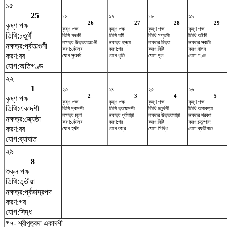
১৫
25
১৬
১৭
১৮
১৯
26
27
28
29
কৃষ্ণ পক্ষ
কৃষ্ণ পক্ষ
কৃষ্ণ পক্ষ
কৃষ্ণ পক্ষ
কৃষ্ণ পক্ষ
তিথি:চতুর্থী
তিথি:পঞ্চমী
তিথি:ষষ্ঠী
তিথি:সপ্তমী
তিথি:অষ্টমী
নক্ষত্র:উত্তরফাল্গুনী
নক্ষত্র:হস্তা
নক্ষত্র:চিত্রা
নক্ষত্র:স্বাতী
নক্ষত্র:পূর্বফাল্গুনী
করণ:কৌলব
করণ:গর
করণ:বিষ্টি
করণ:বালব
করণ:বব
যোগ:সুকর্মা
যোগ:ধৃতি
যোগ:শূল
যোগ:গণ্ড
যোগ:অতিগণ্ড
২২
1
২৩
২৪
২৫
২৬
2
3
4
5
কৃষ্ণ পক্ষ
কৃষ্ণ পক্ষ
কৃষ্ণ পক্ষ
কৃষ্ণ পক্ষ
কৃষ্ণ পক্ষ
তিথি:একাদশী
তিথি:দ্বাদশী
তিথি:ত্রয়োদশী
তিথি:চতুর্দশী
তিথি:অমাবশ্যা
নক্ষত্র:মূলা
নক্ষত্র:পূর্বাষাঢ়া
নক্ষত্র:উত্তরাষাঢ়া
নক্ষত্র:শ্রবণা
নক্ষত্র:জ্যেষ্ঠা
করণ:কৌলব
করণ:গর
করণ:বিষ্টি
করণ:চতুষ্পাদ
করণ:বব
যোগ:হর্ষণ
যোগ:বজ্র
যোগ:সিদ্ধি
যোগ:ব্যতীপাত
যোগ:ব্যাঘাত
২৯
8
শুক্ল পক্ষ
তিথি:তৃতীয়া
নক্ষত্র:পূর্বভাদ্রপদ
করণ:গর
যোগ:সিদ্ধ
*৭- শ্রীপুত্রদা একাদশী