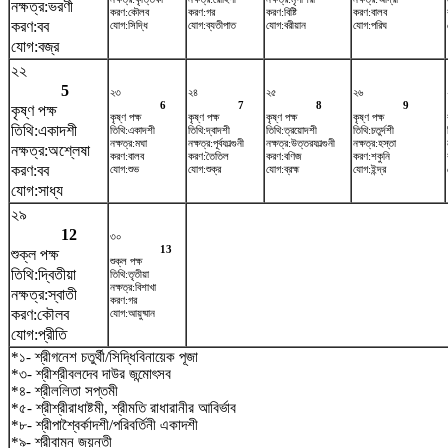
নক্ষত্র:ভরণী
করণ:কৌলব
করণ:গর
করণ:বিষ্টি
করণ:বালব
করণ:বব
যোগ:সিদ্ধি
যোগ:ব্যতীপাত
যোগ:বরীয়ান
যোগ:পরিঘ
যোগ:বজ্র
২২
5
২৩
২৪
২৫
২৬
6
7
8
9
কৃষ্ণ পক্ষ
কৃষ্ণ পক্ষ
কৃষ্ণ পক্ষ
কৃষ্ণ পক্ষ
কৃষ্ণ পক্ষ
তিথি:একাদশী
তিথি:একাদশী
তিথি:দ্বাদশী
তিথি:ত্রয়োদশী
তিথি:চতুর্দশী
নক্ষত্র:মঘা
নক্ষত্র:পূর্বফাল্গুনী
নক্ষত্র:উত্তরফাল্গুনী
নক্ষত্র:হস্তা
নক্ষত্র:অশ্লেষা
করণ:বালব
করণ:তৈতিল
করণ:বণিজ
করণ:শকুনি
করণ:বব
যোগ:শুভ
যোগ:শুক্র
যোগ:ব্রহ্ম
যোগ:ইন্দ্র
যোগ:সাধ্য
২৯
12
৩০
13
শুক্ল পক্ষ
শুক্ল পক্ষ
তিথি:দ্বিতীয়া
তিথি:তৃতীয়া
নক্ষত্র:বিশাখা
নক্ষত্র:স্বাতী
করণ:গর
করণ:কৌলব
যোগ:আয়ুষ্মান
যোগ:প্রীতি
*১- শ্রীগনেশ চতুর্থী/সিদ্ধিবিনায়েক পূজা
*৩- শ্রীশ্রীবলদেব দাউর জন্মোৎসব
*৪- শ্রীললিতা সপ্তমী
*৫- শ্রীশ্রীরাধাষ্টমী, শ্রীমতি রাধারানীর আবির্ভাব
*৮- শ্রীপাশ্বৈর্কাদশী/পরিবর্তিনী একাদশী
*৯- শ্রীবামন জয়ন্তী