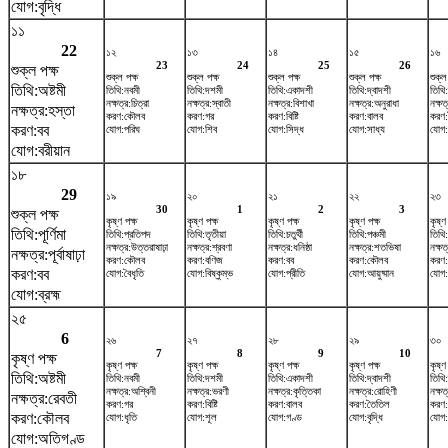
যোগ:বৃদ্ধি
১১
22
১২
১৩
১৪
১৫
১৬
23
24
25
26
শুক্ল পক্ষ
শুক্ল পক্ষ
শুক্ল পক্ষ
শুক্ল পক্ষ
শুক্ল পক্ষ
শুক্ল
তিথি:অষ্টমী
তিথি:নবমী
তিথি:দশমী
তিথি:একাদশী
তিথি:দ্বাদশী
তিথি
নক্ষত্র:চিত্রা
নক্ষত্র:স্বাতী
নক্ষত্র:বিশাখা
নক্ষত্র:অনুরাধা
নক্ষত্
নক্ষত্র:হস্তা
করণ:কৌলব
করণ:গর
করণ:বিষ্টি
করণ:বালব
করণ
করণ:বব
যোগ:পরিঘ
যোগ:শিব
যোগ:সিদ্ধ
যোগ:সাধ্য
যোগ:
যোগ:বরীয়ান
১৮
29
১৯
২০
২১
২২
২৩
30
1
2
3
শুক্ল পক্ষ
কৃষ্ণ পক্ষ
কৃষ্ণ পক্ষ
কৃষ্ণ পক্ষ
কৃষ্ণ পক্ষ
কৃষ্ণ
তিথি:পূর্ণিমা
তিথি:প্রতিপদ
তিথি:তৃতীয়া
তিথি:চতুর্থী
তিথি:পঞ্চমী
তিথি:ষ
নক্ষত্র:উত্তরাষাঢ়া
নক্ষত্র:শ্রবণা
নক্ষত্র:ধনিষ্ঠা
নক্ষত্র:শতভিষ‌া
নক্ষত
নক্ষত্র:পূর্বাষাঢ়া
করণ:কৌলব
করণ:বণিজ
করণ:বব
করণ:কৌলব
করণ:
করণ:বব
যোগ:বৈধৃতি
যোগ:বিষ্কুম্ভ
যোগ:প্রীতি
যোগ:আয়ুষ্মান
যোগ:
যোগ:ব্রহ্ম
২৫
6
২৬
২৭
২৮
২৯
৩০
7
8
9
10
কৃষ্ণ পক্ষ
কৃষ্ণ পক্ষ
কৃষ্ণ পক্ষ
কৃষ্ণ পক্ষ
কৃষ্ণ পক্ষ
কৃষ্ণ
তিথি:অষ্টমী
তিথি:নবমী
তিথি:দশমী
তিথি:একাদশী
তিথি:দ্বাদশী
তিথি
নক্ষত্র:অশ্বিনী
নক্ষত্র:ভরণী
নক্ষত্র:কৃত্তিকা
নক্ষত্র:রোহিণী
নক্ষত
নক্ষত্র:রেবতী
করণ:গর
করণ:বিষ্টি
করণ:বালব
করণ:তৈতিল
করণ:
করণ:কৌলব
যোগ:ধৃতি
যোগ:শূল
যোগ:গণ্ড
যোগ:বৃদ্ধি
যোগ:
যোগ:অতিগণ্ড