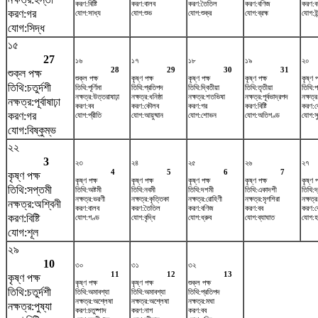
করণ:বিষ্টি
করণ:বালব
করণ:তৈতিল
করণ:বণিজ
করণ:ব
করণ:গর
যোগ:সাধ্য
যোগ:শুভ
যোগ:শুক্র
যোগ:ব্রহ্ম
যোগ:ইন
যোগ:সিদ্ধ
১৫
27
১৬
১৭
১৮
১৯
২০
28
29
30
31
শুক্ল পক্ষ
শুক্ল পক্ষ
কৃষ্ণ পক্ষ
কৃষ্ণ পক্ষ
কৃষ্ণ পক্ষ
কৃষ্ণ প
তিথি:চতুর্দশী
তিথি:পূর্ণিমা
তিথি:প্রতিপদ
তিথি:দ্বিতীয়া
তিথি:তৃতীয়া
তিথি:প
নক্ষত্র:উত্তরাষাঢ়া
নক্ষত্র:ধনিষ্ঠা
নক্ষত্র:শতভিষ‌া
নক্ষত্র:পূর্বভাদ্রপদ
নক্ষত্
নক্ষত্র:পূর্বাষাঢ়া
করণ:বব
করণ:কৌলব
করণ:গর
করণ:বিষ্টি
করণ:
করণ:গর
যোগ:প্রীতি
যোগ:আয়ুষ্মান
যোগ:শোভন
যোগ:অতিগণ্ড
যোগ:সু
যোগ:বিষ্কুম্ভ
২২
3
২৩
২৪
২৫
২৬
২৭
4
5
6
7
কৃষ্ণ পক্ষ
কৃষ্ণ পক্ষ
কৃষ্ণ পক্ষ
কৃষ্ণ পক্ষ
কৃষ্ণ পক্ষ
কৃষ্ণ প
তিথি:সপ্তমী
তিথি:অষ্টমী
তিথি:নবমী
তিথি:দশমী
তিথি:একাদশী
তিথি:দ
নক্ষত্র:ভরণী
নক্ষত্র:কৃত্তিকা
নক্ষত্র:রোহিণী
নক্ষত্র:মৃগশিরা
নক্ষত্র
নক্ষত্র:অশ্বিনী
করণ:বালব
করণ:তৈতিল
করণ:বণিজ
করণ:বব
করণ:
করণ:বিষ্টি
যোগ:গণ্ড
যোগ:বৃদ্ধি
যোগ:ধ্রুব
যোগ:ব্যাঘাত
যোগ:হর
যোগ:শূল
২৯
10
৩০
৩১
৩২
11
12
13
কৃষ্ণ পক্ষ
কৃষ্ণ পক্ষ
কৃষ্ণ পক্ষ
শুক্ল পক্ষ
তিথি:চতুর্দশী
তিথি:অমাবশ্যা
তিথি:অমাবশ্যা
তিথি:প্রতিপদ
নক্ষত্র:অশ্লেষা
নক্ষত্র:অশ্লেষা
নক্ষত্র:মঘা
নক্ষত্র:পুষ্যা
করণ:চতুষ্পাদ
করণ:নাগ
করণ:বব