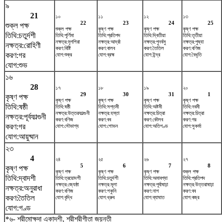
৯
21
১০
১১
১২
১৩
22
23
24
25
শুক্ল পক্ষ
শুক্ল পক্ষ
কৃষ্ণ পক্ষ
কৃষ্ণ পক্ষ
কৃষ্ণ পক্ষ
তিথি:চতুর্দশী
তিথি:পূর্ণিমা
তিথি:প্রতিপদ
তিথি:দ্বিতীয়া
তিথি:তৃতীয়া
নক্ষত্র:মৃগশিরা
নক্ষত্র:আর্দ্রা
নক্ষত্র:পুনর্বসু
নক্ষত্র:পুষ্যা
নক্ষত্র:রোহিণী
করণ:বিষ্টি
করণ:বালব
করণ:তৈতিল
করণ:বণিজ
করণ:গর
যোগ:শুক্র
যোগ:ব্রহ্ম
যোগ:ইন্দ্র
যোগ:বৈধৃতি
যোগ:শুভ
১৬
28
১৭
১৮
১৯
২০
29
30
31
1
কৃষ্ণ পক্ষ
কৃষ্ণ পক্ষ
কৃষ্ণ পক্ষ
কৃষ্ণ পক্ষ
কৃষ্ণ পক্ষ
তিথি:ষষ্ঠী
তিথি:ষষ্ঠী
তিথি:সপ্তমী
তিথি:অষ্টমী
তিথি:নবমী
নক্ষত্র:উত্তরফাল্গুনী
নক্ষত্র:হস্তা
নক্ষত্র:চিত্রা
নক্ষত্র:চিত্রা
নক্ষত্র:পূর্বফাল্গুনী
করণ:বণিজ
করণ:বব
করণ:কৌলব
করণ:গর
করণ:গর
যোগ:সৌভাগ্য
যোগ:শোভন
যোগ:অতিগণ্ড
যোগ:সুকর্মা
যোগ:আয়ুষ্মান
২৩
4
২৪
২৫
২৬
২৭
5
6
7
8
কৃষ্ণ পক্ষ
কৃষ্ণ পক্ষ
কৃষ্ণ পক্ষ
কৃষ্ণ পক্ষ
শুক্ল পক্ষ
তিথি:দ্বাদশী
তিথি:ত্রয়োদশী
তিথি:চতুর্দশী
তিথি:অমাবশ্যা
তিথি:প্রতিপদ
নক্ষত্র:জ্যেষ্ঠা
নক্ষত্র:মূলা
নক্ষত্র:পূর্বাষাঢ়া
নক্ষত্র:উত্তরাষাঢ়া
নক্ষত্র:অনুরাধা
করণ:বণিজ
করণ:শকুনি
করণ:নাগ
করণ:বব
করণ:তৈতিল
যোগ:বৃদ্ধি
যোগ:ধ্রুব
যোগ:ব্যাঘাত
যোগ:বজ্র
যোগ:গণ্ড
*৬- শ্রীমোক্ষদা একাদশী, শ্রীশ্রীগীতা জয়ন্তী