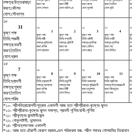
নক্ষত্র:শ্রবণা
নক্ষত্র:ধনিষ্ঠা
নক্ষত্র:শতভিষ‌া
নক্ষত্র:পূর্বভাদ্রপদ
নক
নক্ষত্র:উত্তরাষাঢ়া
করণ:গর
করণ:বিষ্টি
করণ:বালব
করণ:তৈতিল
কর
করণ:কৌলব
যোগ:শোভন
যোগ:অতিগণ্ড
যোগ:সুকর্মা
যোগ:ধৃতি
য
যোগ:সৌভাগ্য
১৮
31
১৯
২০
২১
২২
২
1
2
3
4
কৃষ্ণ পক্ষ
কৃষ্ণ পক্ষ
কৃষ্ণ পক্ষ
কৃষ্ণ পক্ষ
কৃষ্ণ পক্ষ
কৃ
তিথি:পঞ্চমী
তিথি:ষষ্ঠী
তিথি:সপ্তমী
তিথি:অষ্টমী
তিথি:নবমী
তি
নক্ষত্র:কৃত্তিকা
নক্ষত্র:রোহিণী
নক্ষত্র:মৃগশিরা
নক্ষত্র:মৃগশিরা
নক
নক্ষত্র:ভরণী
করণ:বণিজ
করণ:বব
করণ:কৌলব
করণ:গর
কর
করণ:তৈতিল
যোগ:ব্যাঘাত
যোগ:হর্ষণ
যোগ:বজ্র
যোগ:সিদ্ধি
যো
যোগ:ধ্রুব
২৫
7
২৬
২৭
২৮
২৯
৩
8
9
10
11
কৃষ্ণ পক্ষ
কৃষ্ণ পক্ষ
কৃষ্ণ পক্ষ
কৃষ্ণ পক্ষ
শুক্ল পক্ষ
শু
তিথি:দ্বাদশী
তিথি:ত্রয়োদশী
তিথি:চতুর্দশী
তিথি:অমাবশ্যা
তিথি:প্রতিপদ
তি
নক্ষত্র:অশ্লেষা
নক্ষত্র:মঘা
নক্ষত্র:পূর্বফাল্গুনী
নক্ষত্র:উত্তরফাল্গুনী
নক
নক্ষত্র:পুষ্যা
করণ:বণিজ
করণ:বিষ্টি
করণ:চতুষ্পাদ
করণ:কিন্তুগ্ন
ক
করণ:তৈতিল
যোগ:শিব
যোগ:সিদ্ধ
যোগ:সাধ্য
যোগ:শুভ
যো
যোগ:পরিঘ
*১০- শ্রীপবিত্রারোপনী/পুত্রদা একাদশী আজ হতে শ্রীশ্রীরাধা-কৃষ্ণের ঝুলন
*১৩- শ্রীশ্রীরাধা-কৃষ্ণের ঝুলন সমাপ্ত, শ্রাবনী পূর্ণিমা/রাখী-পূর্ণিমা
*২১- শ্রীকৃষ্ণের জন্মাষ্টমী/জন্ম
*২২- গোকুলাষ্টমী, নন্দোৎসব
*২৪- শ্রীঅন্নদা/অজ একাদশী
*২৫- আজ হতে চৌরাশী ক্রোশ ব্রজমণ্ডল পরিক্রমা শুরু, শ্রীল গদাধর গোস্বামির তিরোধান