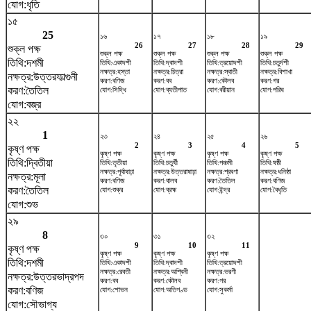
যোগ:ধৃতি
১৫
25
১৬
১৭
১৮
১৯
26
27
28
29
শুক্ল পক্ষ
শুক্ল পক্ষ
শুক্ল পক্ষ
শুক্ল পক্ষ
শুক্ল পক্ষ
তিথি:দশমী
তিথি:একাদশী
তিথি:দ্বাদশী
তিথি:ত্রয়োদশী
তিথি:চতুর্দশী
নক্ষত্র:হস্তা
নক্ষত্র:চিত্রা
নক্ষত্র:স্বাতী
নক্ষত্র:বিশাখা
নক্ষত্র:উত্তরফাল্গুনী
করণ:বণিজ
করণ:বব
করণ:কৌলব
করণ:গর
করণ:তৈতিল
যোগ:সিদ্ধি
যোগ:ব্যতীপাত
যোগ:বরীয়ান
যোগ:পরিঘ
যোগ:বজ্র
২২
1
২৩
২৪
২৫
২৬
2
3
4
5
কৃষ্ণ পক্ষ
কৃষ্ণ পক্ষ
কৃষ্ণ পক্ষ
কৃষ্ণ পক্ষ
কৃষ্ণ পক্ষ
তিথি:দ্বিতীয়া
তিথি:তৃতীয়া
তিথি:চতুর্থী
তিথি:পঞ্চমী
তিথি:ষষ্ঠী
নক্ষত্র:পূর্বাষাঢ়া
নক্ষত্র:উত্তরাষাঢ়া
নক্ষত্র:শ্রবণা
নক্ষত্র:ধনিষ্ঠা
নক্ষত্র:মূলা
করণ:বণিজ
করণ:বালব
করণ:তৈতিল
করণ:বণিজ
করণ:তৈতিল
যোগ:শুক্র
যোগ:ব্রহ্ম
যোগ:ইন্দ্র
যোগ:বৈধৃতি
যোগ:শুভ
২৯
8
৩০
৩১
৩২
9
10
11
কৃষ্ণ পক্ষ
কৃষ্ণ পক্ষ
কৃষ্ণ পক্ষ
কৃষ্ণ পক্ষ
তিথি:দশমী
তিথি:একাদশী
তিথি:দ্বাদশী
তিথি:ত্রয়োদশী
নক্ষত্র:রেবতী
নক্ষত্র:অশ্বিনী
নক্ষত্র:ভরণী
নক্ষত্র:উত্তরভাদ্রপদ
করণ:বব
করণ:কৌলব
করণ:গর
করণ:বণিজ
যোগ:শোভন
যোগ:অতিগণ্ড
যোগ:সুকর্মা
যোগ:সৌভাগ্য