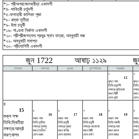
*১- শ্রীঅপরা/জলক্রীড়া একাদশী
*৪- সাবিত্রী চর্তুদশী
*৫-ফলাহারী কালিকা পূজা
*৮- রম্ভা তৃতীয়া
*৯- উমা চতুর্থী
*১৬- পাণ্ডবা নির্জলা একাদশী
*২০- শ্রীশ্রীজগন্নাথ প্রভুর স্নান যাত্রা, অম্বুবাচী শুরু
*২২- অম্বুবাচী সমাপ্ত
*৩০- শ্রীযোগিনী একাদশী
জুন 1722 আষাঢ় ১১২৯ জুলা
সোমবার
মঙ্গলবার
বুধবার
বৃহস্পতিবার
শুক্রবার
১
২
12
কৃষ্ণ পক্ষ
কৃষ্ণ
তিথি:চতুর্দশী
তিথি
নক্ষত্র:কৃত্তিকা
নক্ষত
করণ:বিষ্টি
করণ:
যোগ:ধৃতি
যোগ:
৪
15
৫
৬
৭
৮
৯
16
17
18
19
শুক্ল পক্ষ
শুক্ল পক্ষ
শুক্ল পক্ষ
শুক্ল পক্ষ
শুক্ল পক্ষ
শুক্ল
তিথি:দ্বিতীয়া
তিথি:তৃতীয়া
তিথি:চতুর্থী
তিথি:চতুর্থী
তিথি:পঞ্চমী
তিথি:ষ
নক্ষত্র:পুনর্বসু
নক্ষত্র:পুষ্যা
নক্ষত্র:অশ্লেষা
নক্ষত্র:মঘা
নক্ষত্
নক্ষত্র:আর্দ্রা
করণ:তৈতিল
করণ:বণিজ
করণ:বিষ্টি
করণ:বালব
করণ
করণ:বালব
যোগ:ধ্রুব
যোগ:ব্যাঘাত
যোগ:হর্ষণ
যোগ:বজ্র
যোগ: