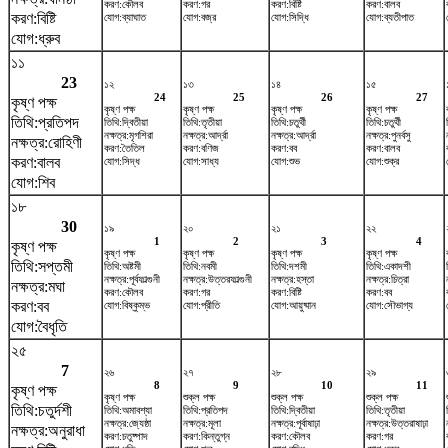
করণ:কৌলব
করণ:গর
করণ:বিষ্টি
করণ:বালব
করণ:বিষ্টি
যোগ:ব্যাঘাত
যোগ:বজ্র
যোগ:সিদ্ধি
যোগ:ব্যতীপাত
যোগ:ধ্রুব
১১
23
১২
১৩
১৪
১৫
24
25
26
27
কৃষ্ণ পক্ষ
কৃষ্ণ পক্ষ
কৃষ্ণ পক্ষ
কৃষ্ণ পক্ষ
কৃষ্ণ পক্ষ
তিথি:প্রতিপদ
তিথি:দ্বিতীয়া
তিথি:তৃতীয়া
তিথি:চতুর্থী
তিথি:চতুর্থী
নক্ষত্র:মৃগশিরা
নক্ষত্র:আর্দ্রা
নক্ষত্র:আর্দ্রা
নক্ষত্র:পুনর্বসু
নক্ষত্র:রোহিণী
করণ:তৈতিল
করণ:বণিজ
করণ:বব
করণ:বালব
করণ:বালব
যোগ:সিদ্ধ
যোগ:সাধ্য
যোগ:শুভ
যোগ:শুক্র
যোগ:শিব
১৮
30
১৯
২০
২১
২২
1
2
3
4
কৃষ্ণ পক্ষ
কৃষ্ণ পক্ষ
কৃষ্ণ পক্ষ
কৃষ্ণ পক্ষ
কৃষ্ণ পক্ষ
তিথি:সপ্তমী
তিথি:অষ্টমী
তিথি:নবমী
তিথি:দশমী
তিথি:একাদশী
নক্ষত্র:পূর্বফাল্গুনী
নক্ষত্র:উত্তরফাল্গুনী
নক্ষত্র:হস্তা
নক্ষত্র:চিত্রা
নক্ষত্র:মঘা
করণ:কৌলব
করণ:গর
করণ:বিষ্টি
করণ:বব
করণ:বব
যোগ:বিষ্কুম্ভ
যোগ:প্রীতি
যোগ:আয়ুষ্মান
যোগ:সৌভাগ্য
যোগ:বৈধৃতি
২৫
7
২৬
২৭
২৮
২৯
8
9
10
11
কৃষ্ণ পক্ষ
কৃষ্ণ পক্ষ
শুক্ল পক্ষ
শুক্ল পক্ষ
শুক্ল পক্ষ
তিথি:চতুর্দশী
তিথি:অমাবশ্যা
তিথি:প্রতিপদ
তিথি:দ্বিতীয়া
তিথি:তৃতীয়া
নক্ষত্র:জ্যেষ্ঠা
নক্ষত্র:মূলা
নক্ষত্র:পূর্বাষাঢ়া
নক্ষত্র:উত্তরাষাঢ়া
নক্ষত্র:অনুরাধা
করণ:চতুষ্পাদ
করণ:কিন্তুগ্ন
করণ:কৌলব
করণ:গর