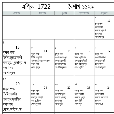
এপ্রিল 1722 বৈশাখ ১১২৯ ম
সোমবার
মঙ্গলবার
বুধবার
বৃহস্পতিবার
শুক্রবার
১
10
কৃষ্ণ পক্ষ
তিথি:নবমী
নক্ষত্র:শ্রবণা
করণ:গর
যোগ:সাধ্য
৪
13
৫
৬
৭
৮
14
15
16
17
কৃষ্ণ পক্ষ
কৃষ্ণ পক্ষ
কৃষ্ণ পক্ষ
শুক্ল পক্ষ
শুক্ল পক্ষ
তিথি:ত্রয়োদশী
তিথি:চতুর্দশী
তিথি:অমাবশ্যা
তিথি:প্রতিপদ
তিথি:দ্বিতীয়া
নক্ষত্র:উত্তরভাদ্রপদ
নক্ষত্র:রেবতী
নক্ষত্র:অশ্বিনী
নক্ষত্র:ভরণী
নক্ষত্র:পূর্বভাদ্রপদ
করণ:বিষ্টি
করণ:চতুষ্পাদ
করণ:কিন্তুগ্ন
করণ:বালব
করণ:গর
যোগ:ইন্দ্র
যোগ:বিষ্কুম্ভ
যোগ:প্রীতি
যোগ:আয়ুষ্মান
যোগ:ব্রহ্ম
১১
20
১২
১৩
১৪
১৫
21
22
23
24
শুক্ল পক্ষ
শুক্ল পক্ষ
শুক্ল পক্ষ
শুক্ল পক্ষ
শুক্ল পক্ষ
তিথি:পঞ্চমী
তিথি:ষষ্ঠী
তিথি:সপ্তমী
তিথি:অষ্টমী
তিথি:অষ্টমী
নক্ষত্র:আর্দ্রা
নক্ষত্র:পুনর্বসু
নক্ষত্র:পুষ্যা
নক্ষত্র:অশ্লেষা
নক্ষত্র:মৃগশিরা
করণ:কৌলব
করণ:গর
করণ:বিষ্টি
করণ:বব
করণ:বব
যোগ:সুকর্মা
যোগ:ধৃতি
যোগ:শূল
যোগ:গণ্ড
যোগ:অতিগণ্ড