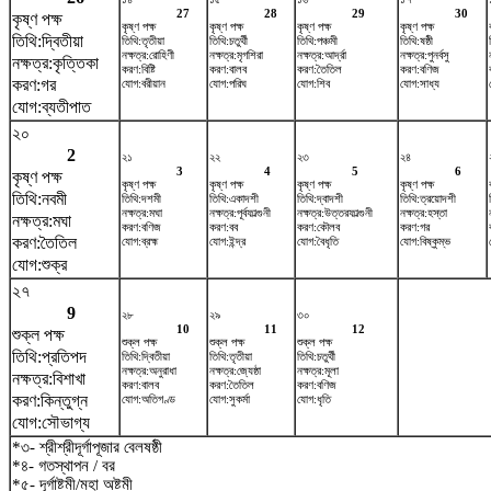
27
28
29
30
কৃষ্ণ পক্ষ
কৃষ্ণ পক্ষ
কৃষ্ণ পক্ষ
কৃষ্ণ পক্ষ
কৃষ্ণ পক্ষ
তিথি:দ্বিতীয়া
তিথি:তৃতীয়া
তিথি:চতুর্থী
তিথি:পঞ্চমী
তিথি:ষষ্ঠী
নক্ষত্র:রোহিণী
নক্ষত্র:মৃগশিরা
নক্ষত্র:আর্দ্রা
নক্ষত্র:পুনর্বসু
নক্ষত্র:কৃত্তিকা
করণ:বিষ্টি
করণ:বালব
করণ:তৈতিল
করণ:বণিজ
করণ:গর
যোগ:বরীয়ান
যোগ:পরিঘ
যোগ:শিব
যোগ:সাধ্য
যোগ:ব্যতীপাত
২০
2
২১
২২
২৩
২৪
3
4
5
6
কৃষ্ণ পক্ষ
কৃষ্ণ পক্ষ
কৃষ্ণ পক্ষ
কৃষ্ণ পক্ষ
কৃষ্ণ পক্ষ
তিথি:নবমী
তিথি:দশমী
তিথি:একাদশী
তিথি:দ্বাদশী
তিথি:ত্রয়োদশী
নক্ষত্র:মঘা
নক্ষত্র:পূর্বফাল্গুনী
নক্ষত্র:উত্তরফাল্গুনী
নক্ষত্র:হস্তা
নক্ষত্র:মঘা
করণ:বণিজ
করণ:বব
করণ:কৌলব
করণ:গর
করণ:তৈতিল
যোগ:ব্রহ্ম
যোগ:ইন্দ্র
যোগ:বৈধৃতি
যোগ:বিষ্কুম্ভ
যোগ:শুক্র
২৭
9
২৮
২৯
৩০
10
11
12
শুক্ল পক্ষ
শুক্ল পক্ষ
শুক্ল পক্ষ
শুক্ল পক্ষ
তিথি:প্রতিপদ
তিথি:দ্বিতীয়া
তিথি:তৃতীয়া
তিথি:চতুর্থী
নক্ষত্র:অনুরাধা
নক্ষত্র:জ্যেষ্ঠা
নক্ষত্র:মূলা
নক্ষত্র:বিশাখা
করণ:বালব
করণ:তৈতিল
করণ:বণিজ
করণ:কিন্তুগ্ন
যোগ:অতিগণ্ড
যোগ:সুকর্মা
যোগ:ধৃতি
যোগ:সৌভাগ্য
*৩- শ্রীশ্রীদূর্গাপূজার বেলষষ্ঠী
*৪- গতস্থাপন / বর
*৫- দূর্গাষ্টমী/মহা অষ্টমী