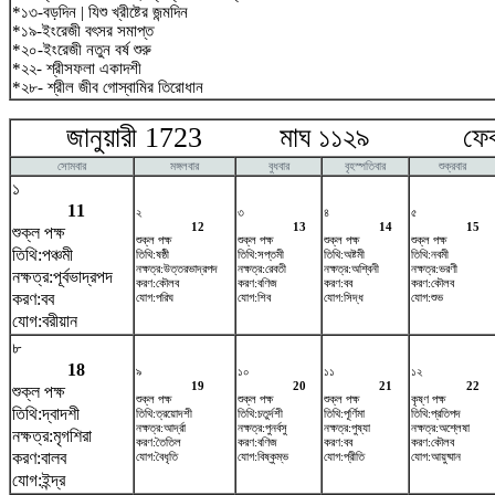
*১৩-বড়দিন | যিশু খ্রীষ্টের জন্মদিন
*১৯-ইংরেজী বৎসর সমাপ্ত
*২০-ইংরেজী নতুন বর্ষ শুরু
*২২- শ্রীসফলা একাদশী
*২৮- শ্রীল জীব গোস্বামির তিরোধান
জানুয়ারী 1723 মাঘ ১১২৯ ফেব্রু
সোমবার
মঙ্গলবার
বুধবার
বৃহস্পতিবার
শুক্রবার
১
11
২
৩
৪
৫
12
13
14
15
শুক্ল পক্ষ
শুক্ল পক্ষ
শুক্ল পক্ষ
শুক্ল পক্ষ
শুক্ল পক্ষ
তিথি:পঞ্চমী
তিথি:ষষ্ঠী
তিথি:সপ্তমী
তিথি:অষ্টমী
তিথি:নবমী
নক্ষত্র:উত্তরভাদ্রপদ
নক্ষত্র:রেবতী
নক্ষত্র:অশ্বিনী
নক্ষত্র:ভরণী
নক্ষত্র:পূর্বভাদ্রপদ
করণ:কৌলব
করণ:বণিজ
করণ:বব
করণ:কৌলব
করণ:বব
যোগ:পরিঘ
যোগ:শিব
যোগ:সিদ্ধ
যোগ:শুভ
যোগ:বরীয়ান
৮
18
৯
১০
১১
১২
19
20
21
22
শুক্ল পক্ষ
শুক্ল পক্ষ
শুক্ল পক্ষ
শুক্ল পক্ষ
কৃষ্ণ পক্ষ
তিথি:দ্বাদশী
তিথি:ত্রয়োদশী
তিথি:চতুর্দশী
তিথি:পূর্ণিমা
তিথি:প্রতিপদ
নক্ষত্র:আর্দ্রা
নক্ষত্র:পুনর্বসু
নক্ষত্র:পুষ্যা
নক্ষত্র:অশ্লেষা
নক্ষত্র:মৃগশিরা
করণ:তৈতিল
করণ:বণিজ
করণ:বব
করণ:কৌলব
করণ:বালব
যোগ:বৈধৃতি
যোগ:বিষ্কুম্ভ
যোগ:প্রীতি
যোগ:আয়ুষ্মান
যোগ:ইন্দ্র