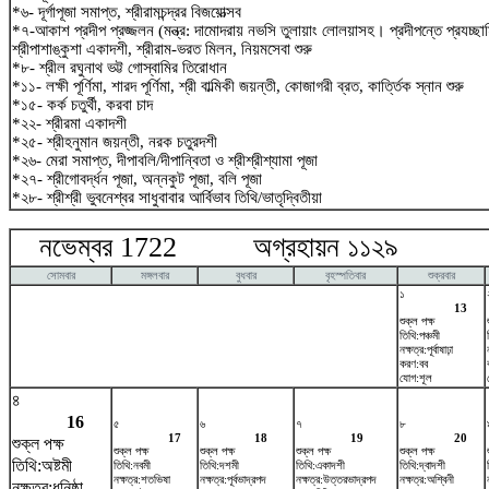
*৬- দূর্গাপূজা সমাপ্ত, শ্রীরামচন্দ্রর বিজয়োত্সব
*৭-আকাশ প্রদীপ প্রজ্জলন (মন্ত্র: দামোদরায় নভসি তুলায়াং লোলয়াসহ। প্রদীপন্তে প্রযচ্
শ্রীপাশাঙ্কুশা একাদশী, শ্রীরাম-ভরত মিলন, নিয়মসেবা শুরু
*৮- শ্রীল রঘুনাথ ভট্ট গোস্বামির তিরোধান
*১১- লক্ষী পূর্ণিমা, শারদ পূর্ণিমা, শ্রী বাল্মিকী জয়ন্তী, কোজাগরী ব্রত, কার্ত্তিক স্নান শুরু
*১৫- কর্ক চতুর্থী, করবা চাদ
*২২- শ্রীরমা একাদশী
*২৫- শ্রীহনুমান জয়ন্তী, নরক চতুরদশী
*২৬- মেরা সমাপ্ত, দীপাবলি/দীপান্বিতা ও শ্রীশ্রীশ্যামা পূজা
*২৭- শ্রীগোবর্দ্ধন পূজা, অন্নকুট পূজা, বলি পূজা
*২৮- শ্রীশ্রী ভুবনেশ্বর সাধুবাবার আর্বিভাব তিথি/ভাতৃদ্বিতীয়া
নভেম্বর 1722 অগ্রহায়ন ১১২৯ ডিস
সোমবার
মঙ্গলবার
বুধবার
বৃহস্পতিবার
শুক্রবার
১
13
শুক্ল পক্ষ
তিথি:পঞ্চমী
নক্ষত্র:পূর্বাষাঢ়া
করণ:বব
যোগ:শূল
৪
16
৫
৬
৭
৮
17
18
19
20
শুক্ল পক্ষ
শুক্ল পক্ষ
শুক্ল পক্ষ
শুক্ল পক্ষ
শুক্ল পক্ষ
তিথি:অষ্টমী
তিথি:নবমী
তিথি:দশমী
তিথি:একাদশী
তিথি:দ্বাদশী
নক্ষত্র:শতভিষ‌া
নক্ষত্র:পূর্বভাদ্রপদ
নক্ষত্র:উত্তরভাদ্রপদ
নক্ষত্র:অশ্বিনী
নক্ষত্র:ধনিষ্ঠা