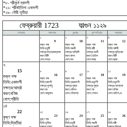
*৮- শ্রীকুর্ম দ্বাদশী
*২২- শ্রীষট্‌তিলা একাদশী
*২৯- গৌরী তৃতীয়া
ফেব্রুয়ারী 1723 ফাল্গুন ১১২৯ ম
সোমবার
মঙ্গলবার
বুধবার
বৃহস্পতিবার
শুক্রবার
১
২
৩
৪
9
10
11
12
শুক্ল পক্ষ
শুক্ল পক্ষ
শুক্ল পক্ষ
শুক্ল পক্ষ
তিথি:চতুর্থী
তিথি:পঞ্চমী
তিথি:ষষ্ঠী
তিথি:অষ্টমী
নক্ষত্র:উত্তরভাদ্রপদ
নক্ষত্র:অশ্বিনী
নক্ষত্র:ভরণী
নক্ষত্র:কৃত্তিকা
করণ:বিষ্টি
করণ:বালব
করণ:তৈতিল
করণ:বিষ্টি
যোগ:সাধ্য
যোগ:শুভ
যোগ:শুক্র
যোগ:ব্রহ্ম
৭
15
৮
৯
১০
১১
16
17
18
19
শুক্ল পক্ষ
শুক্ল পক্ষ
শুক্ল পক্ষ
শুক্ল পক্ষ
শুক্ল পক্ষ
তিথি:একাদশী
তিথি:দ্বাদশী
তিথি:ত্রয়োদশী
তিথি:চতুর্দশী
তিথি:চতুর্দশী
নক্ষত্র:পুনর্বসু
নক্ষত্র:পুষ্যা
নক্ষত্র:পুষ্যা
নক্ষত্র:অশ্লেষা
নক্ষত্র:আর্দ্রা
করণ:বব
করণ:কৌলব
করণ:গর
করণ:বণিজ
করণ:বণিজ
যোগ:আয়ুষ্মান
যোগ:সৌভাগ্য
যোগ:শোভন
যোগ:অতিগণ্ড
যোগ:প্রীতি
১৪
22
১৫
১৬
১৭
১৮
23
24
25
26
কৃষ্ণ পক্ষ
কৃষ্ণ পক্ষ
কৃষ্ণ পক্ষ
কৃষ্ণ পক্ষ
কৃষ্ণ পক্ষ
তিথি:দ্বিতীয়া
তিথি:তৃতীয়া
তিথি:চতুর্থী
তিথি:পঞ্চমী
তিথি:ষষ্ঠী
নক্ষত্র:হস্তা
নক্ষত্র:চিত্রা
নক্ষত্র:স্বাতী
নক্ষত্র:বিশাখা