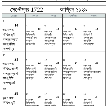
সেপ্টেম্বর 1722 আশ্বিন ১১২৯ অক
সোমবার
মঙ্গলবার
বুধবার
বৃহস্পতিবার
শুক্রবার
১
14
২
৩
৪
৫
15
16
17
18
শুক্ল পক্ষ
শুক্ল পক্ষ
শুক্ল পক্ষ
শুক্ল পক্ষ
শুক্ল পক্ষ
তিথি:চতুর্থী
তিথি:পঞ্চমী
তিথি:ষষ্ঠী
তিথি:সপ্তমী
তিথি:অষ্টমী
নক্ষত্র:বিশাখা
নক্ষত্র:অনুরাধা
নক্ষত্র:জ্যেষ্ঠা
নক্ষত্র:মূলা
নক্ষত্র:স্বাতী
করণ:বব
করণ:কৌলব
করণ:গর
করণ:বিষ্টি
করণ:বণিজ
যোগ:বৈধৃতি
যোগ:বিষ্কুম্ভ
যোগ:প্রীতি
যোগ:আয়ুষ্মান
যোগ:ইন্দ্র
৮
21
৯
১০
১১
১২
22
23
24
25
শুক্ল পক্ষ
শুক্ল পক্ষ
শুক্ল পক্ষ
শুক্ল পক্ষ
শুক্ল পক্ষ
তিথি:একাদশী
তিথি:দ্বাদশী
তিথি:ত্রয়োদশী
তিথি:চতুর্দশী
তিথি:পূর্ণিমা
নক্ষত্র:ধনিষ্ঠা
নক্ষত্র:শতভিষ‌া
নক্ষত্র:পূর্বভাদ্রপদ
নক্ষত্র:উত্তরভাদ্রপদ
নক্ষত্র:শ্রবণা
করণ:বালব
করণ:তৈতিল
করণ:বণিজ
করণ:বব
করণ:বিষ্টি
যোগ:ধৃতি
যোগ:শূল
যোগ:গণ্ড
যোগ:বৃদ্ধি
যোগ:সুকর্মা
১৫
28
১৬
১৭
১৮
১৯
29
30
1
2
কৃষ্ণ পক্ষ
কৃষ্ণ পক্ষ
কৃষ্ণ পক্ষ
কৃষ্ণ পক্ষ
কৃষ্ণ পক্ষ
তিথি:চতুর্থী
তিথি:পঞ্চমী
তিথি:ষষ্ঠী
তিথি:সপ্তমী
তিথি:অষ্টমী
নক্ষত্র:কৃত্তিকা
নক্ষত্র:রোহিণী
নক্ষত্র:মৃগশিরা
নক্ষত্র:আর্দ্রা