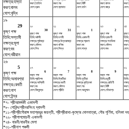
নক্ষত্র:হস্তা
করণ:তৈতিল
করণ:গর
করণ:বিষ্টি
করণ:বালব
করণ
করণ:বালব
যোগ:ধ্রুব
যোগ:ব্যাঘাত
যোগ:হর্ষণ
যোগ:বজ্র
যোগ:
যোগ:বৃদ্ধি
১৯
29
২০
২১
২২
২৩
২৪
30
31
1
2
কৃষ্ণ পক্ষ
কৃষ্ণ পক্ষ
কৃষ্ণ পক্ষ
কৃষ্ণ পক্ষ
কৃষ্ণ পক্ষ
কৃষ্ণ
তিথি:সপ্তমী
তিথি:অষ্টমী
তিথি:দশমী
তিথি:একাদশী
তিথি:দ্বাদশী
তিথি
নক্ষত্র:পূর্বাষাঢ়া
নক্ষত্র:উত্তরাষাঢ়া
নক্ষত্র:শ্রবণা
নক্ষত্র:শতভিষ‌া
নক্ষত
নক্ষত্র:মূলা
করণ:কৌলব
করণ:বণিজ
করণ:বব
করণ:কৌলব
করণ:
করণ:বব
যোগ:শিব
যোগ:সিদ্ধ
যোগ:সাধ্য
যোগ:শুভ
যোগ:
যোগ:বরীয়ান
২৬
5
২৭
২৮
২৯
৩০
৩১
6
7
8
9
কৃষ্ণ পক্ষ
শুক্ল পক্ষ
শুক্ল পক্ষ
শুক্ল পক্ষ
শুক্ল পক্ষ
শুক্ল
তিথি:অমাবশ্যা
তিথি:প্রতিপদ
তিথি:দ্বিতীয়া
তিথি:তৃতীয়া
তিথি:চতুর্থী
তিথি:
নক্ষত্র:অশ্বিনী
নক্ষত্র:ভরণী
নক্ষত্র:কৃত্তিকা
নক্ষত্র:রোহিণী
নক্ষত
নক্ষত্র:রেবতী
করণ:বব
করণ:কৌলব
করণ:গর
করণ:বিষ্টি
করণ:
করণ:নাগ
যোগ:বিষ্কুম্ভ
যোগ:প্রীতি
যোগ:আয়ুষ্মান
যোগ:সৌভাগ্য
যোগ
যোগ:ইন্দ্র
*৭- শ্রীআমর্দ্দকী একাদশী
*৮- গোবিন্দ/শ্রীনরসিংহ দ্বাদশী
*১১-শ্রীশ্রীগৌরাঙ্গ মহাপ্রভুর জয়ন্তী, শ্রীশ্রীরাধা-কৃষ্ণের দোলযাত্রা, গৌর পূর্ণিমা, হলিকা দ
*২২- শ্রীপাপমোচনী একাদশী
*২৪- বারনী/বারনীর মেলা
*৩১-শ্রীনাগ পঞ্চমী