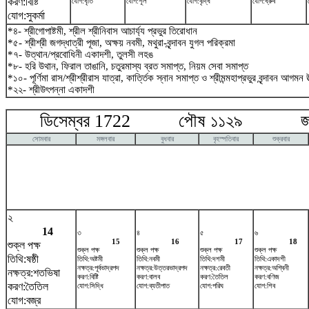
করণ:বিষ্টি
যোগ:ধৃতি
যোগ:শূল
যোগ:বৃদ্ধি
যোগ:ধ্রুব
যোগ:সুকর্মা
*৪- শ্রীগোপাষ্টমী, শ্রীল শ্রীনিবাস আচার্য্য প্রভুর তিরোধান
*৫- শ্রীশ্রী জগদ্ধাত্রী পূজা, অক্ষয় নবমী, মথুরা-বৃন্দাবন যুগল পরিক্রমা
*৭- উত্থান/প্রবোধিনী একাদশী, তুলসী লহঙ
*৮- হরি উথান, ফিরাল তাঙানি, চতুরমাস্য ব্রত সমাপ্ত, নিয়ম সেবা সমাপ্ত
*১০- পূর্ণিমা রাস/শ্রীশ্রীরাস যাত্রা, কার্ত্তিক স্নান সমাপ্ত ও শ্রীমন্মহাপ্রভুর বৃন্দাবন আগমন উ
*২২- শ্রীউৎপন্না একাদশী
ডিসেম্বর 1722 পৌষ ১১২৯ জানুয়
সোমবার
মঙ্গলবার
বুধবার
বৃহস্পতিবার
শুক্রবার
২
14
৩
৪
৫
৬
15
16
17
18
শুক্ল পক্ষ
শুক্ল পক্ষ
শুক্ল পক্ষ
শুক্ল পক্ষ
শুক্ল পক্ষ
তিথি:ষষ্ঠী
তিথি:অষ্টমী
তিথি:নবমী
তিথি:দশমী
তিথি:একাদশী
নক্ষত্র:পূর্বভাদ্রপদ
নক্ষত্র:উত্তরভাদ্রপদ
নক্ষত্র:রেবতী
নক্ষত্র:অশ্বিনী
নক্ষত্র:শতভিষ‌া
করণ:বিষ্টি
করণ:বালব
করণ:তৈতিল
করণ:বণিজ
করণ:তৈতিল
যোগ:সিদ্ধি
যোগ:ব্যতীপাত
যোগ:পরিঘ
যোগ:শিব
যোগ:বজ্র