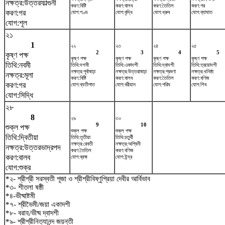
নক্ষত্র:উত্তরফাল্গুনী
করণ:বিষ্টি
করণ:বালব
করণ:তৈতিল
করণ:গর
করণ:গর
যোগ:গণ্ড
যোগ:বৃদ্ধি
যোগ:ধ্রুব
যোগ:ব্যাঘাত
যোগ:শূল
২১
1
২২
২৩
২৪
২৫
2
3
4
5
কৃষ্ণ পক্ষ
কৃষ্ণ পক্ষ
কৃষ্ণ পক্ষ
কৃষ্ণ পক্ষ
কৃষ্ণ পক্ষ
তিথি:নবমী
তিথি:দশমী
তিথি:একাদশী
তিথি:দ্বাদশী
তিথি:ত্রয়োদশী
নক্ষত্র:পূর্বাষাঢ়া
নক্ষত্র:উত্তরাষাঢ়া
নক্ষত্র:শ্রবণা
নক্ষত্র:ধনিষ্ঠা
নক্ষত্র:মূলা
করণ:বিষ্টি
করণ:বালব
করণ:তৈতিল
করণ:বণিজ
করণ:গর
যোগ:ব্যতীপাত
যোগ:বরীয়ান
যোগ:পরিঘ
যোগ:শিব
যোগ:সিদ্ধি
২৮
8
২৯
৩০
9
10
শুক্ল পক্ষ
শুক্ল পক্ষ
শুক্ল পক্ষ
তিথি:দ্বিতীয়া
তিথি:তৃতীয়া
তিথি:চতুর্থী
নক্ষত্র:রেবতী
নক্ষত্র:অশ্বিনী
নক্ষত্র:উত্তরভাদ্রপদ
করণ:তৈতিল
করণ:বণিজ
করণ:বালব
যোগ:ব্রহ্ম
যোগ:ইন্দ্র
যোগ:শুক্র
*২- শ্রীশ্রী সরস্বতী পূজা ও শ্রীশ্রীবিষ্ণুপ্রিয়া দেবীর আর্বিভাব
*৩- শীতলা ষষ্ঠী
*৪-ভীষ্মাষ্টমী
*৭- শ্রীভৈমী/জয়া একাদশী
*৮- বরাহ/ভীষ্ম দ্বাদশী
*৯- শ্রীশ্রীনিত্যানন্দ জয়ন্তী