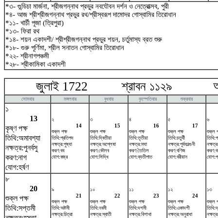
*৩- গুন্ডিচা মার্জনা, শ্রীজগন্নাথ প্রভুর নবযৌবন দর্শন ও নেত্রোত্সব, পুরী
*৪- আজ শ্রীশ্রীজগন্নাথ প্রভুর রথ/শ্রীস্বরূপ দামোদর গোস্বামির তিরোধান
*১১- খার্চী পূজা (ত্রিপুরা)
*১৩- ফিরা রথ
*১৪- শয়ন একাদশী/ শ্রীশ্রীজগন্নাথ প্রভুর শয়ন, চর্তুমাস্য ব্রত শুরু
*১৮- গুরু পূর্ণিমা, শ্রীল সনাতন গোস্বামির তিরোধান
*২২- শ্রীনাগপঞ্চমী
*২৮- শ্রীকামিকা একাদশী
জুলাই 1722 শ্রাবন ১১২৯ আগষ
সোমবার
মঙ্গলবার
বুধবার
বৃহস্পতিবার
শুক্রবার
১
13
২
৩
৪
৫
৬
14
15
16
17
কৃষ্ণ পক্ষ
শুক্ল পক্ষ
শুক্ল পক্ষ
শুক্ল পক্ষ
শুক্ল পক্ষ
শুক্ল প
তিথি:অমাবশ্যা
তিথি:প্রতিপদ
তিথি:দ্বিতীয়া
তিথি:তৃতীয়া
তিথি:চতুর্থী
তিথি:প
নক্ষত্র:পুষ্যা
নক্ষত্র:অশ্লেষা
নক্ষত্র:মঘা
নক্ষত্র:পূর্বফাল্গুনী
নক্ষত্র:
নক্ষত্র:পুনর্বসু
করণ:বব
করণ:কৌলব
করণ:তৈতিল
করণ:বণিজ
করণ:ব
করণ:নাগ
যোগ:বজ্র
যোগ:সিদ্ধি
যোগ:ব্যতীপাত
যোগ:বরীয়ান
যোগ:প
যোগ:হর্ষণ
৮
20
৯
১০
১১
১২
১৩
21
22
23
24
শুক্ল পক্ষ
শুক্ল পক্ষ
শুক্ল পক্ষ
শুক্ল পক্ষ
শুক্ল পক্ষ
শুক্ল প
তিথি:সপ্তমী
তিথি:অষ্টমী
তিথি:নবমী
তিথি:দশমী
তিথি:একাদশী
তিথি:দ
নক্ষত্র:চিত্রা
নক্ষত্র:স্বাতী
নক্ষত্র:বিশাখা
নক্ষত্র:অনুরাধা
নক্ষত্র
নক্ষত্র:হস্তা