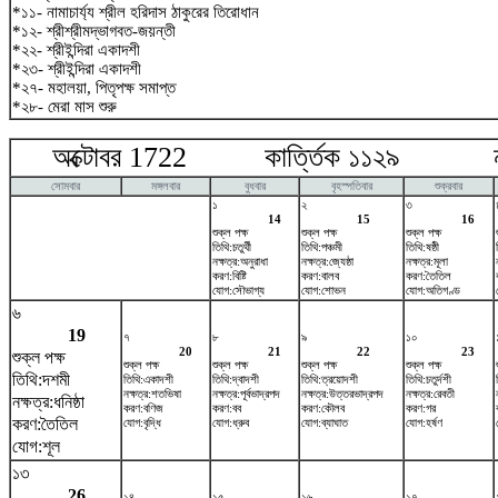
*১১- নামাচার্য্য শ্রীল হরিদাস ঠাকুরের তিরোধান
*১২- শ্রীশ্রীমদ্ভাগবত-জয়ন্তী
*২২- শ্রীইন্দিরা একাদশী
*২৩- শ্রীইন্দিরা একাদশী
*২৭- মহালয়া, পিতৃপক্ষ সমাপ্ত
*২৮- মেরা মাস শুরু
অক্টোবর 1722 কার্ত্তিক ১১২৯ নভ
সোমবার
মঙ্গলবার
বুধবার
বৃহস্পতিবার
শুক্রবার
১
২
৩
14
15
16
শুক্ল পক্ষ
শুক্ল পক্ষ
শুক্ল পক্ষ
তিথি:চতুর্থী
তিথি:পঞ্চমী
তিথি:ষষ্ঠী
নক্ষত্র:অনুরাধা
নক্ষত্র:জ্যেষ্ঠা
নক্ষত্র:মূলা
করণ:বিষ্টি
করণ:বালব
করণ:তৈতিল
যোগ:সৌভাগ্য
যোগ:শোভন
যোগ:অতিগণ্ড
৬
19
৭
৮
৯
১০
20
21
22
23
শুক্ল পক্ষ
শুক্ল পক্ষ
শুক্ল পক্ষ
শুক্ল পক্ষ
শুক্ল পক্ষ
তিথি:দশমী
তিথি:একাদশী
তিথি:দ্বাদশী
তিথি:ত্রয়োদশী
তিথি:চতুর্দশী
নক্ষত্র:শতভিষ‌া
নক্ষত্র:পূর্বভাদ্রপদ
নক্ষত্র:উত্তরভাদ্রপদ
নক্ষত্র:রেবতী
নক্ষত্র:ধনিষ্ঠা
করণ:বণিজ
করণ:বব
করণ:কৌলব
করণ:গর
করণ:তৈতিল
যোগ:বৃদ্ধি
যোগ:ধ্রুব
যোগ:ব্যাঘাত
যোগ:হর্ষণ
যোগ:শূল
১৩
26
১৪
১৫
১৬
১৭