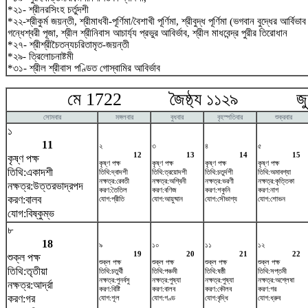
*২১- শ্রীনরসিংহ চর্তুদশী
*২২-শ্রীকুর্ম জয়ন্তী, শ্রীমাধবী-পূর্ণিমা/বৈশাখী পূর্ণিমা, শ্রীবুদ্ধ পূর্ণিমা (ভগবান বুদ্ধের আর্বিভ
গন্ধেশ্বরী পূজা, শ্রীল শ্রীনিবাস আচার্য্য প্রভুর আবির্ভাব, শ্রীল মাধবেন্দ্র পুরীর তিরোধান
*২৭- শ্রীশ্রীচৈতন্যচরিতামৃত-জয়ন্তী
*২৯- ত্রিলোচনাষ্টমী
*৩১- শ্রীল শ্রীবাস পণ্ডিত গোস্বামির আবির্ভাব
মে 1722 জৈষ্ঠ্য ১১২৯ জুন
সোমবার
মঙ্গলবার
বুধবার
বৃহস্পতিবার
শুক্রবার
১
11
২
৩
৪
৫
12
13
14
15
কৃষ্ণ পক্ষ
কৃষ্ণ পক্ষ
কৃষ্ণ পক্ষ
কৃষ্ণ পক্ষ
কৃষ্ণ পক্ষ
তিথি:একাদশী
তিথি:দ্বাদশী
তিথি:ত্রয়োদশী
তিথি:চতুর্দশী
তিথি:অমাবশ্যা
নক্ষত্র:রেবতী
নক্ষত্র:অশ্বিনী
নক্ষত্র:ভরণী
নক্ষত্র:কৃত্তিকা
নক্ষত্র:উত্তরভাদ্রপদ
করণ:তৈতিল
করণ:বণিজ
করণ:শকুনি
করণ:নাগ
করণ:বালব
যোগ:প্রীতি
যোগ:আয়ুষ্মান
যোগ:সৌভাগ্য
যোগ:শোভন
যোগ:বিষ্কুম্ভ
৮
18
৯
১০
১১
১২
19
20
21
22
শুক্ল পক্ষ
শুক্ল পক্ষ
শুক্ল পক্ষ
শুক্ল পক্ষ
শুক্ল পক্ষ
তিথি:তৃতীয়া
তিথি:চতুর্থী
তিথি:পঞ্চমী
তিথি:ষষ্ঠী
তিথি:সপ্তমী
নক্ষত্র:পুনর্বসু
নক্ষত্র:পুষ্যা
নক্ষত্র:পুষ্যা
নক্ষত্র:অশ্লেষা
নক্ষত্র:আর্দ্রা
করণ:বিষ্টি
করণ:বালব
করণ:কৌলব
করণ:গর
করণ:গর
যোগ:শূল
যোগ:গণ্ড
যোগ:বৃদ্ধি
যোগ:ধ্রুব