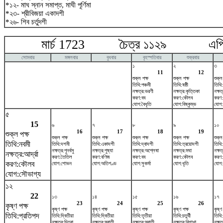
*১২- মাঘ স্নান সমাপ্ত, মাঘী পূর্ণিমা
*২৩- শ্রীবিজয়া একাদশী
*২৬- শিব চর্তুদশী
মার্চ 1723 চৈত্র ১১২৯ এপ্র
সোমবার
মঙ্গলবার
বুধবার
বৃহস্পতিবার
শুক্রবার
১
২
৩
11
12
শুক্ল পক্ষ
শুক্ল পক্ষ
শুক্ল
তিথি:পঞ্চমী
তিথি:ষষ্ঠী
তিথি
নক্ষত্র:ভরণী
নক্ষত্র:কৃত্তিকা
নক্ষত
করণ:বব
করণ:কৌলব
করণ:
যোগ:বৈধৃতি
যোগ:বিষ্কুম্ভ
যোগ:
৫
15
৬
৭
৮
৯
১০
16
17
18
19
শুক্ল পক্ষ
শুক্ল পক্ষ
শুক্ল পক্ষ
শুক্ল পক্ষ
শুক্ল পক্ষ
শুক্ল
তিথি:নবমী
তিথি:দশমী
তিথি:একাদশী
তিথি:দ্বাদশী
তিথি:ত্রয়োদশী
তিথি:
নক্ষত্র:পুনর্বসু
নক্ষত্র:পুষ্যা
নক্ষত্র:অশ্লেষা
নক্ষত্র:মঘা
নক্ষত্
নক্ষত্র:আর্দ্রা
করণ:তৈতিল
করণ:বণিজ
করণ:বব
করণ:কৌলব
করণ:
করণ:কৌলব
যোগ:শোভন
যোগ:অতিগণ্ড
যোগ:সুকর্মা
যোগ:ধৃতি
যোগ:
যোগ:সৌভাগ্য
১২
22
১৩
১৪
১৫
১৬
১৭
23
24
25
26
কৃষ্ণ পক্ষ
কৃষ্ণ পক্ষ
কৃষ্ণ পক্ষ
কৃষ্ণ পক্ষ
কৃষ্ণ পক্ষ
কৃষ্ণ
তিথি:প্রতিপদ
তিথি:দ্বিতীয়া
তিথি:দ্বিতীয়া
তিথি:তৃতীয়া
তিথি:চতুর্থী
তিথি:
নক্ষত্র:চিত্রা
নক্ষত্র:স্বাতী
নক্ষত্র:স্বাতী
নক্ষত্র:বিশাখা
নক্ষত