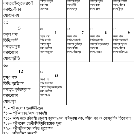
নক্ষত্র:হস্তা
নক্ষত্র:চিত্রা
নক্ষত্র:স্বাতী
নক্ষত্র:বিশাখা
নক্ষত্র:উত্তরফাল্গুনী
করণ:গর
করণ:বিষ্টি
করণ:বালব
করণ:কৌলব
করণ:কৌলব
যোগ:শুভ
যোগ:শুক্র
যোগ:ব্রহ্ম
যোগ:ইন্দ্র
যোগ:সাধ্য
২৩
5
২৪
২৫
২৬
২৭
6
7
8
9
শুক্ল পক্ষ
শুক্ল পক্ষ
শুক্ল পক্ষ
শুক্ল পক্ষ
শুক্ল পক্ষ
তিথি:নবমী
তিথি:দশমী
তিথি:একাদশী
তিথি:দ্বাদশী
তিথি:ত্রয়োদশী
নক্ষত্র:মূলা
নক্ষত্র:পূর্বাষাঢ়া
নক্ষত্র:উত্তরাষাঢ়া
নক্ষত্র:শ্রবণা
নক্ষত্র:মূলা
করণ:তৈতিল
করণ:বণিজ
করণ:বব
করণ:কৌলব
করণ:বালব
যোগ:আয়ুষ্মান
যোগ:সৌভাগ্য
যোগ:শোভন
যোগ:অতিগণ্ড
যোগ:প্রীতি
৩০
12
৩১
13
কৃষ্ণ পক্ষ
কৃষ্ণ পক্ষ
তিথি:প্রতিপদ
তিথি:দ্বিতীয়া
নক্ষত্র:উত্তরভাদ্রপদ
নক্ষত্র:পূর্বভাদ্রপদ
করণ:তৈতিল
করণ:বালব
যোগ:গণ্ড
যোগ:শূল
*৮- শ্রীকৃষ্ণের জন্মাষ্টমী/জন্ম
*১০- শ্রীঅন্নদা/অজ একাদশী
*১১- আজ হতে চৌরাশী ক্রোশ ব্রজমণ্ডল পরিক্রমা শুরু, শ্রীল গদাধর গোস্বামির তিরোধান
*১৮- শ্রীগনেশ চতুর্থী/সিদ্ধিবিনায়েক পূজা
*২০- শ্রীশ্রীবলদেব দাউর জন্মোৎসব
*২১- শ্রীললিতা সপ্তমী