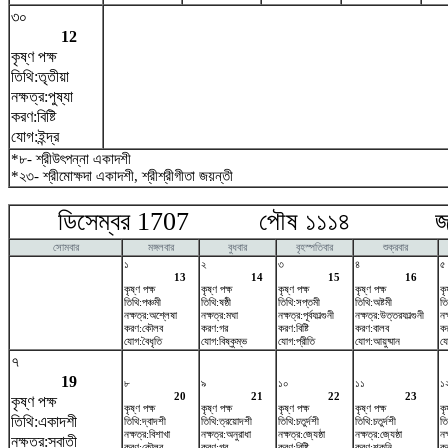
৩০
12
কৃষ্ণ পক্ষ
তিথি:তৃতীয়া
নক্ষত্র:পুষ্যা
করণ:বিষ্টি
যোগ:ইন্দ্র
*৮- শ্রীউৎপন্না একাদশী
*২৩- শ্রীমোক্ষদা একাদশী, শ্রীশ্রীগীতা জয়ন্তী
ডিসেম্বর 1707 পৌষ ১১১৪ জানুয়
সোমবার
মঙ্গলবার
বুধবার
বৃহস্পতিবার
শুক্রবার
১
২
৩
৪
৫
13
14
15
16
কৃষ্ণ পক্ষ
কৃষ্ণ পক্ষ
কৃষ্ণ পক্ষ
কৃষ্ণ পক্ষ
কৃ
তিথি:পঞ্চমী
তিথি:ষষ্ঠী
তিথি:সপ্তমী
তিথি:অষ্টমী
তি
নক্ষত্র:অশ্লেষা
নক্ষত্র:মঘা
নক্ষত্র:পূর্বফাল্গুনী
নক্ষত্র:উত্তরফাল্গুনী
নক
করণ:কৌলব
করণ:গর
করণ:বিষ্টি
করণ:বালব
ক
যোগ:বৈধৃতি
যোগ:বিষ্কুম্ভ
যোগ:প্রীতি
যোগ:আয়ুষ্মান
য
৭
19
৮
৯
১০
১১
১
20
21
22
23
কৃষ্ণ পক্ষ
কৃষ্ণ পক্ষ
কৃষ্ণ পক্ষ
কৃষ্ণ পক্ষ
কৃষ্ণ পক্ষ
কৃ
তিথি:একাদশী
তিথি:দ্বাদশী
তিথি:ত্রয়োদশী
তিথি:চতুর্দশী
তিথি:চতুর্দশী
তি
নক্ষত্র:বিশাখা
নক্ষত্র:অনুরাধা
নক্ষত্র:জ্যেষ্ঠা
নক্ষত্র:জ্যেষ্ঠা
নক
নক্ষত্র:স্বাতী
করণ:কৌলব
করণ:গর
করণ:বিষ্টি
করণ:শকুনি
ক