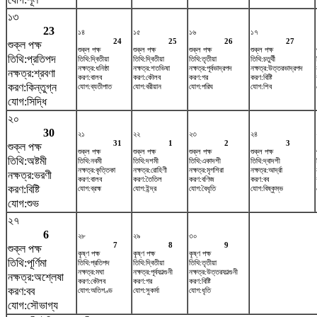
১৩
23
১৪
১৫
১৬
১৭
24
25
26
27
শুক্ল পক্ষ
শুক্ল পক্ষ
শুক্ল পক্ষ
শুক্ল পক্ষ
শুক্ল পক্ষ
তিথি:প্রতিপদ
তিথি:দ্বিতীয়া
তিথি:দ্বিতীয়া
তিথি:তৃতীয়া
তিথি:চতুর্থী
নক্ষত্র:ধনিষ্ঠা
নক্ষত্র:শতভিষ‌া
নক্ষত্র:পূর্বভাদ্রপদ
নক্ষত্র:উত্তরভাদ্রপদ
নক্ষত্র:শ্রবণা
করণ:বালব
করণ:কৌলব
করণ:গর
করণ:বিষ্টি
করণ:কিন্তুগ্ন
যোগ:ব্যতীপাত
যোগ:বরীয়ান
যোগ:পরিঘ
যোগ:শিব
যোগ:সিদ্ধি
২০
30
২১
২২
২৩
২৪
31
1
2
3
শুক্ল পক্ষ
শুক্ল পক্ষ
শুক্ল পক্ষ
শুক্ল পক্ষ
শুক্ল পক্ষ
তিথি:অষ্টমী
তিথি:নবমী
তিথি:দশমী
তিথি:একাদশী
তিথি:দ্বাদশী
নক্ষত্র:কৃত্তিকা
নক্ষত্র:রোহিণী
নক্ষত্র:মৃগশিরা
নক্ষত্র:আর্দ্রা
নক্ষত্র:ভরণী
করণ:বালব
করণ:তৈতিল
করণ:বণিজ
করণ:বব
করণ:বিষ্টি
যোগ:ব্রহ্ম
যোগ:ইন্দ্র
যোগ:বৈধৃতি
যোগ:বিষ্কুম্ভ
যোগ:শুভ
২৭
6
২৮
২৯
৩০
7
8
9
শুক্ল পক্ষ
কৃষ্ণ পক্ষ
কৃষ্ণ পক্ষ
কৃষ্ণ পক্ষ
তিথি:পূর্ণিমা
তিথি:প্রতিপদ
তিথি:দ্বিতীয়া
তিথি:তৃতীয়া
নক্ষত্র:মঘা
নক্ষত্র:পূর্বফাল্গুনী
নক্ষত্র:উত্তরফাল্গুনী
নক্ষত্র:অশ্লেষা
করণ:কৌলব
করণ:গর
করণ:বিষ্টি
করণ:বব
যোগ:অতিগণ্ড
যোগ:সুকর্মা
যোগ:ধৃতি
যোগ:সৌভাগ্য