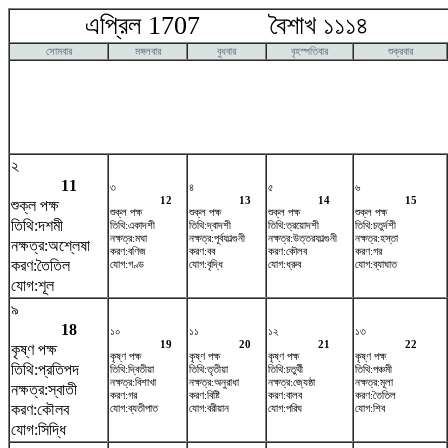
এপ্রিল 1707 বৈশাখ ১১১৪ ম
সোমবার
মঙ্গলবার
বুধবার
বৃহস্পতিবার
শুক্রবার
২
11
৩
৪
৫
৬
12
13
14
15
শুক্ল পক্ষ
শুক্ল পক্ষ
শুক্ল পক্ষ
শুক্ল পক্ষ
শুক্ল পক্ষ
তিথি:দশমী
তিথি:একাদশী
তিথি:দ্বাদশী
তিথি:ত্রয়োদশী
তিথি:চতুর্দশী
নক্ষত্র:মঘা
নক্ষত্র:পূর্বফাল্গুনী
নক্ষত্র:উত্তরফাল্গুনী
নক্ষত্র:হস্তা
নক্ষত্র:অশ্লেষা
করণ:বণিজ
করণ:বব
করণ:কৌলব
করণ:গর
করণ:তৈতিল
যোগ:গণ্ড
যোগ:বৃদ্ধি
যোগ:ধ্রুব
যোগ:ব্যাঘাত
যোগ:শূল
৯
18
১০
১১
১২
১৩
19
20
21
22
কৃষ্ণ পক্ষ
কৃষ্ণ পক্ষ
কৃষ্ণ পক্ষ
কৃষ্ণ পক্ষ
কৃষ্ণ পক্ষ
তিথি:প্রতিপদ
তিথি:দ্বিতীয়া
তিথি:তৃতীয়া
তিথি:চতুর্থী
তিথি:পঞ্চমী
নক্ষত্র:বিশাখা
নক্ষত্র:অনুরাধা
নক্ষত্র:জ্যেষ্ঠা
নক্ষত্র:মূলা
নক্ষত্র:স্বাতী
করণ:গর
করণ:বিষ্টি
করণ:বালব
করণ:তৈতিল
করণ:কৌলব
যোগ:ব্যতীপাত
যোগ:বরীয়ান
যোগ:পরিঘ
যোগ:শিব
যোগ:সিদ্ধি