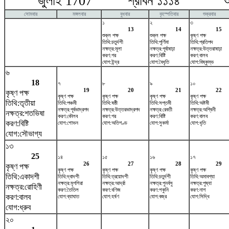
জুলাই 1707 শ্রাবন ১১১৪ আগষ
সোমবার
মঙ্গলবার
বুধবার
বৃহস্পতিবার
শুক্রবার
১
২
৩
13
14
15
শুক্ল পক্ষ
শুক্ল পক্ষ
কৃষ্ণ পক্ষ
তিথি:চতুর্দশী
তিথি:পূর্ণিমা
তিথি:প্রতিপদ
নক্ষত্র:মূলা
নক্ষত্র:পূর্বাষাঢ়া
নক্ষত্র:উত্তরাষাঢ়া
করণ:গর
করণ:বিষ্টি
করণ:বালব
যোগ:ইন্দ্র
যোগ:বৈধৃতি
যোগ:বিষ্কুম্ভ
৬
18
৭
৮
৯
১০
19
20
21
22
কৃষ্ণ পক্ষ
কৃষ্ণ পক্ষ
কৃষ্ণ পক্ষ
কৃষ্ণ পক্ষ
কৃষ্ণ পক্ষ
তিথি:তৃতীয়া
তিথি:পঞ্চমী
তিথি:ষষ্ঠী
তিথি:সপ্তমী
তিথি:অষ্টমী
নক্ষত্র:পূর্বভাদ্রপদ
নক্ষত্র:উত্তরভাদ্রপদ
নক্ষত্র:রেবতী
নক্ষত্র:অশ্বিনী
নক্ষত্র:শতভিষ‌া
করণ:কৌলব
করণ:গর
করণ:বিষ্টি
করণ:বালব
করণ:বিষ্টি
যোগ:শোভন
যোগ:অতিগণ্ড
যোগ:সুকর্মা
যোগ:ধৃতি
যোগ:সৌভাগ্য
১৩
25
১৪
১৫
১৬
১৭
26
27
28
29
কৃষ্ণ পক্ষ
কৃষ্ণ পক্ষ
কৃষ্ণ পক্ষ
কৃষ্ণ পক্ষ
কৃষ্ণ পক্ষ
তিথি:একাদশী
তিথি:দ্বাদশী
তিথি:ত্রয়োদশী
তিথি:চতুর্দশী
তিথি:অমাবশ্যা
নক্ষত্র:মৃগশিরা
নক্ষত্র:আর্দ্রা
নক্ষত্র:পুনর্বসু
নক্ষত্র:পুষ্যা
নক্ষত্র:রোহিণী
করণ:তৈতিল
করণ:বণিজ
করণ:শকুনি
করণ:নাগ
করণ:বালব
যোগ:ব্যাঘাত
যোগ:হর্ষণ
যোগ:বজ্র
যোগ:সিদ্ধি
যোগ:ধ্রুব
২০