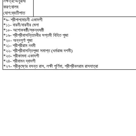
নক্ষত্র:অনুরাধা
করণ:বালব
যোগ:ব্যতীপাত
*৯- শ্রীপাপমোচনী একাদশী
*১১- বারনী/বারনীর মেলা
*১৮- অশোকষষ্ঠী/স্কন্ধষষ্ঠী
*১৯- শ্রীশ্রীবাসন্তিদেবীর সপ্তমী বিহিত পূজা
*২০- অন্নপূর্ণা পূজা
*২১- শ্রীশ্রীরাম নবমী
*২২- শ্রীশ্রীবাসন্তিপূজা সমাপ্ত (ধর্মরাজ দশমী)
*২৩- শ্রীকামদা একাদশী
*২৪- শ্রীবামন দ্বাদশী
*২৭- শ্রীকৃষ্ণের বসন্ত রাস, লক্ষী পূর্ণিমা, শ্রীশ্রীবলরাম রাসযাত্রা