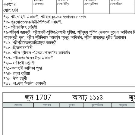
করণ:গর
যোগ:বজ্র
যোগ:সিদ্ধি
যোগ:ব্যতীপাত
যোগ:বরীয়ান
যোগ:হর্ষণ
*২- শ্রীমোহিনী একাদশী, শ্রীরাধাকুণ্ডের মহোৎসব সমাপ্ত
*৩- পুরুষোত্তম/রুক্মিনী/পিপিতকী দ্বাদশী,
*৫- শ্রীনরসিংহ চর্তুদশী
*৬-শ্রীকুর্ম জয়ন্তী, শ্রীমাধবী-পূর্ণিমা/বৈশাখী পূর্ণিমা, শ্রীবুদ্ধ পূর্ণিমা (ভগবান বুদ্ধের আর্বিভা
গন্ধেশ্বরী পূজা, শ্রীল শ্রীনিবাস আচার্য্য প্রভুর আবির্ভাব, শ্রীল মাধবেন্দ্র পুরীর তিরোধান
*১২- শ্রীশ্রীচৈতন্যচরিতামৃত-জয়ন্তী
*১৫- ত্রিলোচনাষ্টমী
*১৬- শ্রীল শ্রীবাস পণ্ডিত গোস্বামির আবির্ভাব
*১৭- শ্রীঅপরা/জলক্রীড়া একাদশী
*২০- সাবিত্রী চর্তুদশী
*২১-ফলাহারী কালিকা পূজা
*২৪- রম্ভা তৃতীয়া
*২৫- উমা চতুর্থী
*৩২- পাণ্ডবা নির্জলা একাদশী
জুন 1707 আষাঢ় ১১১৪ জুলা
সোমবার
মঙ্গলবার
বুধবার
বৃহস্পতিবার
শুক্রবার