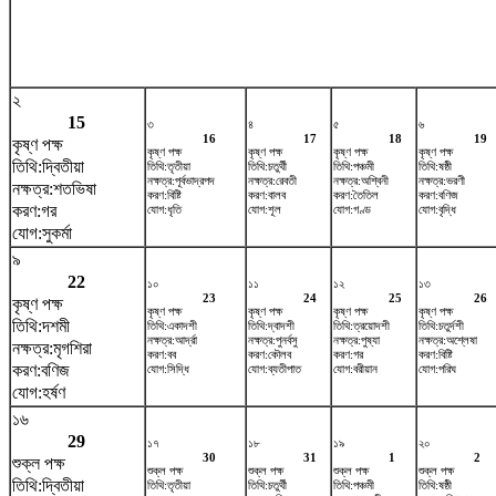
২
15
৩
৪
৫
৬
16
17
18
19
কৃষ্ণ পক্ষ
কৃষ্ণ পক্ষ
কৃষ্ণ পক্ষ
কৃষ্ণ পক্ষ
কৃষ্ণ পক্ষ
তিথি:দ্বিতীয়া
তিথি:তৃতীয়া
তিথি:চতুর্থী
তিথি:পঞ্চমী
তিথি:ষষ্ঠী
নক্ষত্র:পূর্বভাদ্রপদ
নক্ষত্র:রেবতী
নক্ষত্র:অশ্বিনী
নক্ষত্র:ভরণী
নক্ষত্র:শতভিষ‌া
করণ:বিষ্টি
করণ:বালব
করণ:তৈতিল
করণ:বণিজ
করণ:গর
যোগ:ধৃতি
যোগ:শূল
যোগ:গণ্ড
যোগ:বৃদ্ধি
যোগ:সুকর্মা
৯
22
১০
১১
১২
১৩
23
24
25
26
কৃষ্ণ পক্ষ
কৃষ্ণ পক্ষ
কৃষ্ণ পক্ষ
কৃষ্ণ পক্ষ
কৃষ্ণ পক্ষ
তিথি:দশমী
তিথি:একাদশী
তিথি:দ্বাদশী
তিথি:ত্রয়োদশী
তিথি:চতুর্দশী
নক্ষত্র:আর্দ্রা
নক্ষত্র:পুনর্বসু
নক্ষত্র:পুষ্যা
নক্ষত্র:অশ্লেষা
নক্ষত্র:মৃগশিরা
করণ:বব
করণ:কৌলব
করণ:গর
করণ:বিষ্টি
করণ:বণিজ
যোগ:সিদ্ধি
যোগ:ব্যতীপাত
যোগ:বরীয়ান
যোগ:পরিঘ
যোগ:হর্ষণ
১৬
29
১৭
১৮
১৯
২০
30
31
1
2
শুক্ল পক্ষ
শুক্ল পক্ষ
শুক্ল পক্ষ
শুক্ল পক্ষ
শুক্ল পক্ষ
তিথি:দ্বিতীয়া
তিথি:তৃতীয়া
তিথি:চতুর্থী
তিথি:পঞ্চমী
তিথি:ষষ্ঠী