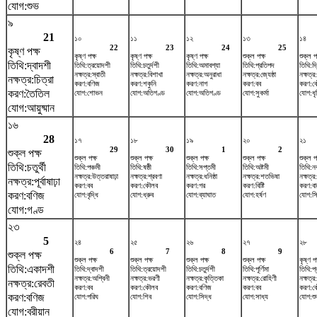
যোগ:শুভ
৯
21
১০
১১
১২
১৩
১৪
22
23
24
25
কৃষ্ণ পক্ষ
কৃষ্ণ পক্ষ
কৃষ্ণ পক্ষ
কৃষ্ণ পক্ষ
শুক্ল পক্ষ
শুক্ল প
তিথি:দ্বাদশী
তিথি:ত্রয়োদশী
তিথি:চতুর্দশী
তিথি:অমাবশ্যা
তিথি:প্রতিপদ
তিথি:দ্
নক্ষত্র:স্বাতী
নক্ষত্র:বিশাখা
নক্ষত্র:অনুরাধা
নক্ষত্র:জ্যেষ্ঠা
নক্ষত্র
নক্ষত্র:চিত্রা
করণ:বণিজ
করণ:শকুনি
করণ:নাগ
করণ:বব
করণ:ক
করণ:তৈতিল
যোগ:শোভন
যোগ:অতিগণ্ড
যোগ:অতিগণ্ড
যোগ:সুকর্মা
যোগ:ধৃ
যোগ:আয়ুষ্মান
১৬
28
১৭
১৮
১৯
২০
২১
29
30
1
2
শুক্ল পক্ষ
শুক্ল পক্ষ
শুক্ল পক্ষ
শুক্ল পক্ষ
শুক্ল পক্ষ
শুক্ল প
তিথি:চতুর্থী
তিথি:পঞ্চমী
তিথি:ষষ্ঠী
তিথি:সপ্তমী
তিথি:অষ্টমী
তিথি:ন
নক্ষত্র:উত্তরাষাঢ়া
নক্ষত্র:শ্রবণা
নক্ষত্র:ধনিষ্ঠা
নক্ষত্র:শতভিষ‌া
নক্ষত্র:
নক্ষত্র:পূর্বাষাঢ়া
করণ:বব
করণ:কৌলব
করণ:গর
করণ:বিষ্টি
করণ:ব
করণ:বণিজ
যোগ:বৃদ্ধি
যোগ:ধ্রুব
যোগ:ব্যাঘাত
যোগ:হর্ষণ
যোগ:সি
যোগ:গণ্ড
২৩
5
২৪
২৫
২৬
২৭
২৮
6
7
8
9
শুক্ল পক্ষ
শুক্ল পক্ষ
শুক্ল পক্ষ
শুক্ল পক্ষ
শুক্ল পক্ষ
কৃষ্ণ পক
তিথি:একাদশী
তিথি:দ্বাদশী
তিথি:ত্রয়োদশী
তিথি:চতুর্দশী
তিথি:পূর্ণিমা
তিথি:প
নক্ষত্র:অশ্বিনী
নক্ষত্র:ভরণী
নক্ষত্র:কৃত্তিকা
নক্ষত্র:রোহিণী
নক্ষত্র:
নক্ষত্র:রেবতী
করণ:বব
করণ:কৌলব
করণ:বণিজ
করণ:বব
করণ:ক
করণ:বণিজ
যোগ:পরিঘ
যোগ:শিব
যোগ:সিদ্ধ
যোগ:সাধ্য
যোগ:শু
যোগ:বরীয়ান