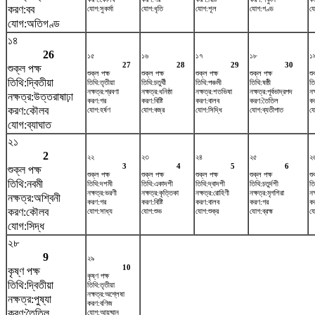
করণ:বব
যোগ:সুকর্মা
যোগ:ধৃতি
যোগ:শূল
যোগ:গণ্ড
যো
যোগ:অতিগণ্ড
১৪
26
১৫
১৬
১৭
১৮
১
27
28
29
30
শুক্ল পক্ষ
শুক্ল পক্ষ
শুক্ল পক্ষ
শুক্ল পক্ষ
শুক্ল পক্ষ
শু
তিথি:দ্বিতীয়া
তিথি:তৃতীয়া
তিথি:চতুর্থী
তিথি:পঞ্চমী
তিথি:ষষ্ঠী
তি
নক্ষত্র:শ্রবণা
নক্ষত্র:ধনিষ্ঠা
নক্ষত্র:শতভিষ‌া
নক্ষত্র:পূর্বভাদ্রপদ
নক
নক্ষত্র:উত্তরাষাঢ়া
করণ:গর
করণ:বিষ্টি
করণ:বালব
করণ:তৈতিল
ক
করণ:কৌলব
যোগ:হর্ষণ
যোগ:বজ্র
যোগ:সিদ্ধি
যোগ:ব্যতীপাত
যো
যোগ:ব্যাঘাত
২১
2
২২
২৩
২৪
২৫
২
3
4
5
6
শুক্ল পক্ষ
শুক্ল পক্ষ
শুক্ল পক্ষ
শুক্ল পক্ষ
শুক্ল পক্ষ
শু
তিথি:নবমী
তিথি:দশমী
তিথি:একাদশী
তিথি:দ্বাদশী
তিথি:চতুর্দশী
তি
নক্ষত্র:ভরণী
নক্ষত্র:কৃত্তিকা
নক্ষত্র:রোহিণী
নক্ষত্র:মৃগশিরা
নক
নক্ষত্র:অশ্বিনী
করণ:গর
করণ:বিষ্টি
করণ:বালব
করণ:গর
কর
করণ:কৌলব
যোগ:সাধ্য
যোগ:শুভ
যোগ:শুক্র
যোগ:ব্রহ্ম
যো
যোগ:সিদ্ধ
২৮
9
২৯
10
কৃষ্ণ পক্ষ
কৃষ্ণ পক্ষ
তিথি:দ্বিতীয়া
তিথি:তৃতীয়া
নক্ষত্র:অশ্লেষা
নক্ষত্র:পুষ্যা
করণ:বণিজ
করণ:তৈতিল
যোগ:আয়ুষ্মান