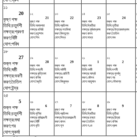
১১
20
১২
১৩
১৪
১৫
21
22
23
24
কৃষ্ণ পক্ষ
কৃষ্ণ পক্ষ
শুক্ল পক্ষ
শুক্ল পক্ষ
শুক্ল পক্ষ
তিথি:চতুর্দশী
তিথি:অমাবশ্যা
তিথি:প্রতিপদ
তিথি:দ্বিতীয়া
তিথি:তৃতীয়া
ত
নক্ষত্র:ধনিষ্ঠা
নক্ষত্র:শতভিষ‌া
নক্ষত্র:পূর্বভাদ্রপদ
নক্ষত্র:উত্তরভাদ্রপদ
নক্ষত্র:শ্রবণা
করণ:চতুষ্পাদ
করণ:কিন্তুগ্ন
করণ:বালব
করণ:তৈতিল
করণ:বিষ্টি
যোগ:শিব
যোগ:সিদ্ধ
যোগ:সাধ্য
যোগ:শুভ
যোগ:পরিঘ
১৮
27
১৯
২০
২১
২২
28
29
1
2
শুক্ল পক্ষ
শুক্ল পক্ষ
শুক্ল পক্ষ
শুক্ল পক্ষ
শুক্ল পক্ষ
তিথি:ষষ্ঠী
তিথি:সপ্তমী
তিথি:অষ্টমী
তিথি:নবমী
তিথি:দশমী
নক্ষত্র:কৃত্তিকা
নক্ষত্র:রোহিণী
নক্ষত্র:আর্দ্রা
নক্ষত্র:পুনর্বসু
ন
নক্ষত্র:ভরণী
করণ:বণিজ
করণ:বব
করণ:কৌলব
করণ:গর
করণ:তৈতিল
যোগ:বৈধৃতি
যোগ:বিষ্কুম্ভ
যোগ:আয়ুষ্মান
যোগ:সৌভাগ্য
যোগ:ইন্দ্র
২৫
5
২৬
২৭
২৮
২৯
6
7
8
9
শুক্ল পক্ষ
শুক্ল পক্ষ
কৃষ্ণ পক্ষ
কৃষ্ণ পক্ষ
কৃষ্ণ পক্ষ
তিথি:চতুর্দশী
তিথি:পূর্ণিমা
তিথি:প্রতিপদ
তিথি:দ্বিতীয়া
তিথি:তৃতীয়া
নক্ষত্র:পূর্বফাল্গুনী
নক্ষত্র:উত্তরফাল্গুনী
নক্ষত্র:হস্তা
নক্ষত্র:চিত্রা
নক্ষত্র:মঘা
করণ:বিষ্টি
করণ:বালব
করণ:তৈতিল
করণ:বণিজ
করণ:গর
যোগ:ধৃতি
যোগ:শূল
যোগ:গণ্ড
যোগ:ধ্রুব
যোগ:সুকর্মা