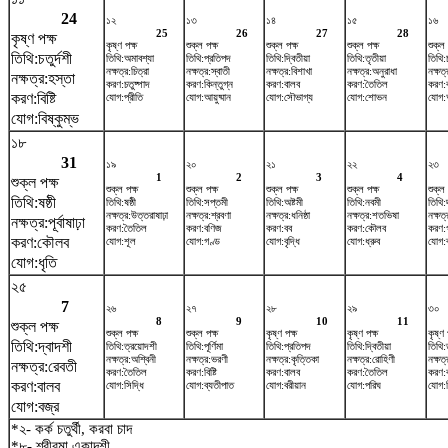
24
১২
১৩
১৪
১৫
১৬
25
26
27
28
কৃষ্ণ পক্ষ
কৃষ্ণ পক্ষ
শুক্ল পক্ষ
শুক্ল পক্ষ
শুক্ল পক্ষ
শুক্ল 
তিথি:চতুর্দশী
তিথি:অমাবশ্যা
তিথি:প্রতিপদ
তিথি:দ্বিতীয়া
তিথি:তৃতীয়া
তিথি:চ
নক্ষত্র:চিত্রা
নক্ষত্র:স্বাতী
নক্ষত্র:বিশাখা
নক্ষত্র:অনুরাধা
নক্ষত্
নক্ষত্র:হস্তা
করণ:চতুষ্পাদ
করণ:কিন্তুগ্ন
করণ:বালব
করণ:তৈতিল
করণ:
করণ:বিষ্টি
যোগ:প্রীতি
যোগ:আয়ুষ্মান
যোগ:সৌভাগ্য
যোগ:শোভন
যোগ:
যোগ:বিষ্কুম্ভ
১৮
31
১৯
২০
২১
২২
২৩
1
2
3
4
শুক্ল পক্ষ
শুক্ল পক্ষ
শুক্ল পক্ষ
শুক্ল পক্ষ
শুক্ল পক্ষ
শুক্ল 
তিথি:ষষ্ঠী
তিথি:ষষ্ঠী
তিথি:সপ্তমী
তিথি:অষ্টমী
তিথি:নবমী
তিথি:
নক্ষত্র:উত্তরাষাঢ়া
নক্ষত্র:শ্রবণা
নক্ষত্র:ধনিষ্ঠা
নক্ষত্র:শতভিষ‌া
নক্ষত্
নক্ষত্র:পূর্বাষাঢ়া
করণ:তৈতিল
করণ:বণিজ
করণ:বব
করণ:কৌলব
করণ:
করণ:কৌলব
যোগ:শূল
যোগ:গণ্ড
যোগ:বৃদ্ধি
যোগ:ধ্রুব
যোগ:ব
যোগ:ধৃতি
২৫
7
২৬
২৭
২৮
২৯
৩০
8
9
10
11
শুক্ল পক্ষ
শুক্ল পক্ষ
শুক্ল পক্ষ
কৃষ্ণ পক্ষ
কৃষ্ণ পক্ষ
কৃষ্ণ 
তিথি:দ্বাদশী
তিথি:ত্রয়োদশী
তিথি:পূর্ণিমা
তিথি:প্রতিপদ
তিথি:দ্বিতীয়া
তিথি:
নক্ষত্র:অশ্বিনী
নক্ষত্র:ভরণী
নক্ষত্র:কৃত্তিকা
নক্ষত্র:রোহিণী
নক্ষত্
নক্ষত্র:রেবতী
করণ:তৈতিল
করণ:বিষ্টি
করণ:বালব
করণ:তৈতিল
করণ:
করণ:বালব
যোগ:সিদ্ধি
যোগ:ব্যতীপাত
যোগ:বরীয়ান
যোগ:পরিঘ
যোগ:স
যোগ:বজ্র
*২- কর্ক চতুর্থী, করবা চাদ
*৮- শ্রীরমা একাদশী