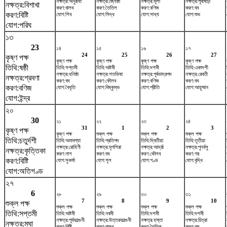
নক্ষত্র:অনুরাধা
নক্ষত্র:জ্যেষ্ঠা
নক্ষত্র:মূলা
নক্ষত্র:পূর্বাষাঢ়া
নক্ষত্র:বিশাখা
করণ:বালব
করণ:তৈতিল
করণ:বণিজ
করণ:বব
করণ:বিষ্টি
যোগ:শিব
যোগ:সিদ্ধ
যোগ:সাধ্য
যোগ:শুভ
যোগ:পরিঘ
১৩
23
১৪
১৫
১৬
১৭
24
25
26
27
কৃষ্ণ পক্ষ
কৃষ্ণ পক্ষ
কৃষ্ণ পক্ষ
কৃষ্ণ পক্ষ
কৃষ্ণ পক্ষ
তিথি:ষষ্ঠী
তিথি:সপ্তমী
তিথি:অষ্টমী
তিথি:দশমী
তিথি:একাদশী
নক্ষত্র:ধনিষ্ঠা
নক্ষত্র:শতভিষ‌া
নক্ষত্র:পূর্বভাদ্রপদ
নক্ষত্র:রেবতী
নক্ষত্র:শ্রবণা
করণ:বব
করণ:কৌলব
করণ:বণিজ
করণ:বব
করণ:বণিজ
যোগ:বৈধৃতি
যোগ:বিষ্কুম্ভ
যোগ:প্রীতি
যোগ:আয়ুষ্মান
যোগ:ইন্দ্র
২০
30
২১
২২
২৩
২৪
31
1
2
3
কৃষ্ণ পক্ষ
কৃষ্ণ পক্ষ
শুক্ল পক্ষ
শুক্ল পক্ষ
শুক্ল পক্ষ
তিথি:চতুর্দশী
তিথি:অমাবশ্যা
তিথি:প্রতিপদ
তিথি:দ্বিতীয়া
তিথি:তৃতীয়া
নক্ষত্র:রোহিণী
নক্ষত্র:মৃগশিরা
নক্ষত্র:আর্দ্রা
নক্ষত্র:পুনর্বসু
নক্ষত্র:কৃত্তিকা
করণ:নাগ
করণ:বব
করণ:কৌলব
করণ:গর
করণ:বিষ্টি
যোগ:সুকর্মা
যোগ:শূল
যোগ:গণ্ড
যোগ:বৃদ্ধি
যোগ:অতিগণ্ড
২৭
6
২৮
২৯
৩০
৩১
7
8
9
10
শুক্ল পক্ষ
শুক্ল পক্ষ
শুক্ল পক্ষ
শুক্ল পক্ষ
শুক্ল পক্ষ
তিথি:সপ্তমী
তিথি:অষ্টমী
তিথি:নবমী
তিথি:দশমী
তিথি:দশমী
নক্ষত্র:পূর্বফাল্গুনী
নক্ষত্র:উত্তরফাল্গুনী
নক্ষত্র:হস্তা
নক্ষত্র:চিত্রা
নক্ষত্র:মঘা
করণ:বিষ্টি
করণ:বালব
করণ:তৈতিল
করণ:গর