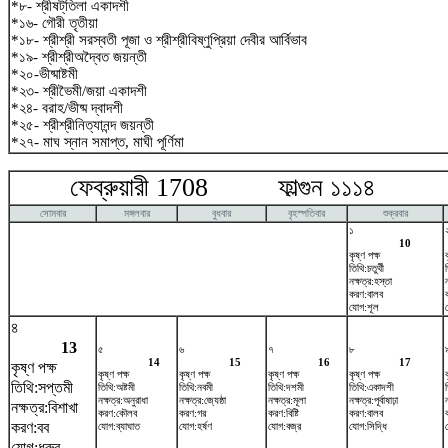
*৮- শ্রীষট্‌তিলা একাদশী
*১৬- গৌরী তৃতীয়া
*১৮- শ্রীশ্রী সরস্বতী পূজা ও শ্রীশ্রীবিষ্ণুপ্রিয়া দেবীর আর্বিভাব
*১৯- শ্রীশ্রীঅদ্বৈত জয়ন্তী
*২০-ভীষ্মাষ্টমী
*২৩- শ্রীভৈমী/জয়া একাদশী
*২৪- বরাহ/ভীষ্ম দ্বাদশী
*২৫- শ্রীশ্রীনিত্যানন্দ জয়ন্তী
*২৭- মাঘ স্নান সমাপ্ত, মাঘী পূর্ণিমা
ফেব্রুয়ারী 1708 ফাল্গুন ১১১৪ ম
সোমবার
মঙ্গলবার
বুধবার
বৃহস্পতিবার
শুক্রবার
১
10
কৃষ্ণ পক্ষ
তিথি:চতুর্থী
নক্ষত্র:হস্তা
করণ:বালব
যোগ:শূল
৪
13
৫
৬
৭
৮
14
15
16
17
কৃষ্ণ পক্ষ
কৃষ্ণ পক্ষ
কৃষ্ণ পক্ষ
কৃষ্ণ পক্ষ
কৃষ্ণ পক্ষ
তিথি:সপ্তমী
তিথি:অষ্টমী
তিথি:নবমী
তিথি:দশমী
তিথি:একাদশী
নক্ষত্র:অনুরাধা
নক্ষত্র:জ্যেষ্ঠা
নক্ষত্র:মূলা
নক্ষত্র:পূর্বাষাঢ়া
নক্ষত্র:বিশাখা
করণ:কৌলব
করণ:গর
করণ:বিষ্টি
করণ:বালব
করণ:বব
যোগ:ব্যাঘাত
যোগ:হর্ষণ
যোগ:বজ্র
যোগ:সিদ্ধি
যোগ:ধ্রুব