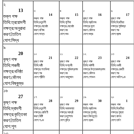
২
13
৩
৪
৫
৬
14
15
16
17
শুক্ল পক্ষ
শুক্ল পক্ষ
শুক্ল পক্ষ
কৃষ্ণ পক্ষ
কৃষ্ণ পক্ষ
তিথি:ত্রয়োদশী
তিথি:চতুর্দশী
তিথি:পূর্ণিমা
তিথি:প্রতিপদ
তিথি:দ্বিতীয়া
নক্ষত্র:জ্যেষ্ঠা
নক্ষত্র:জ্যেষ্ঠা
নক্ষত্র:মূলা
নক্ষত্র:পূর্বাষাঢ়া
নক্ষত্র:অনুরাধা
করণ:বণিজ
করণ:বব
করণ:কৌলব
করণ:গর
করণ:তৈতিল
যোগ:সাধ্য
যোগ:শুভ
যোগ:শুক্র
যোগ:ব্রহ্ম
যোগ:সিদ্ধ
৯
20
১০
১১
১২
১৩
21
22
23
24
কৃষ্ণ পক্ষ
কৃষ্ণ পক্ষ
কৃষ্ণ পক্ষ
কৃষ্ণ পক্ষ
কৃষ্ণ পক্ষ
তিথি:পঞ্চমী
তিথি:ষষ্ঠী
তিথি:সপ্তমী
তিথি:অষ্টমী
তিথি:নবমী
নক্ষত্র:শতভিষ‌া
নক্ষত্র:পূর্বভাদ্রপদ
নক্ষত্র:উত্তরভাদ্রপদ
নক্ষত্র:রেবতী
নক্ষত্র:ধনিষ্ঠা
করণ:গর
করণ:বব
করণ:কৌলব
করণ:গর
করণ:কৌলব
যোগ:প্রীতি
যোগ:আয়ুষ্মান
যোগ:শোভন
যোগ:অতিগণ্ড
যোগ:বিষ্কুম্ভ
১৬
27
১৭
১৮
১৯
২০
28
29
30
1
কৃষ্ণ পক্ষ
কৃষ্ণ পক্ষ
কৃষ্ণ পক্ষ
শুক্ল পক্ষ
শুক্ল পক্ষ
তিথি:দ্বাদশী
তিথি:চতুর্দশী
তিথি:অমাবশ্যা
তিথি:প্রতিপদ
তিথি:দ্বিতীয়া
নক্ষত্র:রোহিণী
নক্ষত্র:আর্দ্রা
নক্ষত্র:পুনর্বসু
নক্ষত্র:পুষ্যা
নক্ষত্র:কৃত্তিকা
করণ:বিষ্টি
করণ:চতুষ্পাদ
করণ:কিন্তুগ্ন
করণ:বালব
করণ:তৈতিল
যোগ:গণ্ড
যোগ:বৃদ্ধি
যোগ:ধ্রুব
যোগ:হর্ষণ
যোগ:শূল
২৩