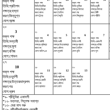
শুক্ল পক্ষ
শুক্ল পক্ষ
শুক্ল পক্ষ
শুক্ল পক্ষ
শুক্ল পক্ষ
তিথি:প্রতিপদ
তিথি:দ্বিতীয়া
তিথি:তৃতীয়া
তিথি:তৃতীয়া
তিথি:চতুর্থী
নক্ষত্র:চিত্রা
নক্ষত্র:স্বাতী
নক্ষত্র:বিশাখা
নক্ষত্র:বিশাখা
নক্ষত্র:হস্তা
করণ:বালব
করণ:তৈতিল
করণ:গর
করণ:বিষ্টি
করণ:কিন্তুগ্ন
যোগ:ইন্দ্র
যোগ:বৈধৃতি
যোগ:বিষ্কুম্ভ
যোগ:প্রীতি
যোগ:ব্রহ্ম
২০
3
২১
২২
২৩
২৪
4
5
6
7
শুক্ল পক্ষ
শুক্ল পক্ষ
শুক্ল পক্ষ
শুক্ল পক্ষ
শুক্ল পক্ষ
তিথি:সপ্তমী
তিথি:অষ্টমী
তিথি:নবমী
তিথি:দশমী
তিথি:একাদশী
নক্ষত্র:পূর্বাষাঢ়া
নক্ষত্র:উত্তরাষাঢ়া
নক্ষত্র:শ্রবণা
নক্ষত্র:ধনিষ্ঠা
নক্ষত্র:মূলা
করণ:বব
করণ:কৌলব
করণ:তৈতিল
করণ:বণিজ
করণ:বণিজ
যোগ:অতিগণ্ড
যোগ:সুকর্মা
যোগ:ধৃতি
যোগ:শূল
যোগ:শোভন
২৭
10
২৮
২৯
৩০
11
12
13
শুক্ল পক্ষ
শুক্ল পক্ষ
কৃষ্ণ পক্ষ
কৃষ্ণ পক্ষ
তিথি:চতুর্দশী
তিথি:পূর্ণিমা
তিথি:প্রতিপদ
তিথি:দ্বিতীয়া
নক্ষত্র:রেবতী
নক্ষত্র:অশ্বিনী
নক্ষত্র:ভরণী
নক্ষত্র:উত্তরভাদ্রপদ
করণ:বব
করণ:কৌলব
করণ:গর
করণ:গর
যোগ:ব্যাঘাত
যোগ:হর্ষণ
যোগ:বজ্র
যোগ:ধ্রুব
*৯- শ্রীইন্দিরা একাদশী
*১২- মহালয়া, পিতৃপক্ষ সমাপ্ত
*১৩- মেরা মাস শুরু
*১৯- শ্রীশ্রীদূর্গাপূজার বেলষষ্ঠী