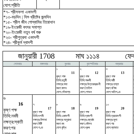
যোগ:প্রীতি
*৭- শ্রীসফলা একাদশী
*১৩-বড়দিন | যিশু খ্রীষ্টের জন্মদিন
*১৫- শ্রীল জীব গোস্বামির তিরোধান
*১৯-ইংরেজী বৎসর সমাপ্ত
*২০-ইংরেজী নতুন বর্ষ শুরু
*২৩- শ্রীপুত্রদা একাদশী
*২৪- শ্রীকুর্ম দ্বাদশী
জানুয়ারী 1708 মাঘ ১১১৪ ফেব্রু
সোমবার
মঙ্গলবার
বুধবার
বৃহস্পতিবার
শুক্রবার
১
২
৩
11
12
13
কৃষ্ণ পক্ষ
কৃষ্ণ পক্ষ
কৃষ্ণ পক্ষ
তিথি:চতুর্থী
তিথি:পঞ্চমী
তিথি:ষষ্ঠী
নক্ষত্র:মঘা
নক্ষত্র:উত্তরফাল্গুনী
নক্ষত্র:হস্তা
করণ:বালব
করণ:তৈতিল
করণ:বণিজ
যোগ:সৌভাগ্য
যোগ:শোভন
যোগ:অতিগণ্ড
৬
16
৭
৮
৯
১০
17
18
19
20
কৃষ্ণ পক্ষ
কৃষ্ণ পক্ষ
কৃষ্ণ পক্ষ
কৃষ্ণ পক্ষ
কৃষ্ণ পক্ষ
তিথি:নবমী
তিথি:দশমী
তিথি:একাদশী
তিথি:দ্বাদশী
তিথি:ত্রয়োদশী
নক্ষত্র:বিশাখা
নক্ষত্র:অনুরাধা
নক্ষত্র:জ্যেষ্ঠা
নক্ষত্র:মূলা
নক্ষত্র:স্বাতী
করণ:বিষ্টি
করণ:বব
করণ:কৌলব
করণ:গর
করণ:গর
যোগ:গণ্ড
যোগ:বৃদ্ধি
যোগ:ধ্রুব
যোগ:ব্যাঘাত
যোগ:শূল