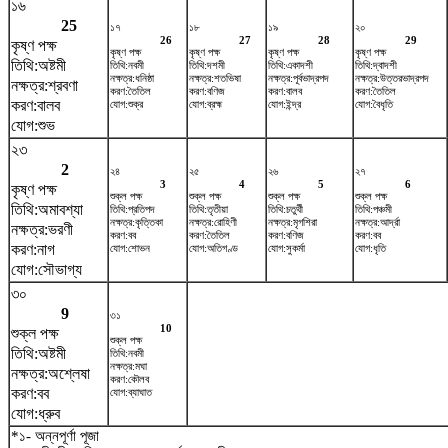
১৬
25
১৭
১৮
১৯
২০
26
27
28
29
কৃষ্ণ পক্ষ
কৃষ্ণ পক্ষ
কৃষ্ণ পক্ষ
কৃষ্ণ পক্ষ
কৃষ্ণ পক্ষ
তিথি:অষ্টমী
তিথি:নবমী
তিথি:দশমী
তিথি:একাদশী
তিথি:দ্বাদশী
নক্ষত্র:ধনিষ্ঠা
নক্ষত্র:শতভিষ‌া
নক্ষত্র:পূর্বভাদ্রপদ
নক্ষত্র:উত্তরভাদ্রপদ
নক্ষত্র:শ্রবণা
করণ:তৈতিল
করণ:বণিজ
করণ:বালব
করণ:তৈতিল
করণ:বালব
যোগ:শুক্র
যোগ:ব্রহ্ম
যোগ:ইন্দ্র
যোগ:বৈধৃতি
যোগ:শুভ
২৩
2
২৪
২৫
২৬
২৭
3
4
5
6
কৃষ্ণ পক্ষ
শুক্ল পক্ষ
শুক্ল পক্ষ
শুক্ল পক্ষ
শুক্ল পক্ষ
তিথি:অমাবশ্যা
তিথি:প্রতিপদ
তিথি:তৃতীয়া
তিথি:চতুর্থী
তিথি:পঞ্চমী
নক্ষত্র:কৃত্তিকা
নক্ষত্র:রোহিণী
নক্ষত্র:মৃগশিরা
নক্ষত্র:আর্দ্রা
নক্ষত্র:ভরণী
করণ:বব
করণ:তৈতিল
করণ:বণিজ
করণ:বব
করণ:নাগ
যোগ:শোভন
যোগ:অতিগণ্ড
যোগ:সুকর্মা
যোগ:ধৃতি
যোগ:সৌভাগ্য
৩০
9
৩১
10
শুক্ল পক্ষ
শুক্ল পক্ষ
তিথি:অষ্টমী
তিথি:নবমী
নক্ষত্র:মঘা
নক্ষত্র:অশ্লেষা
করণ:কৌলব
করণ:বব
যোগ:ব্যাঘাত
যোগ:ধ্রুব
*১- অন্নপূর্ণা পূজা