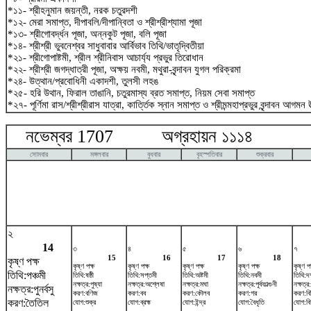
*১১- শ্রীহনুমান জয়ন্তী, নরক চতুরদশী
*১২- মেরা সমাপ্ত, দীপাবলি/দীপান্বিতা ও শ্রীশ্রীশ্যামা পূজা
*১৩- শ্রীগোবর্দ্ধন পূজা, অন্নকুট পূজা, বলি পূজা
*১৪- শ্রীশ্রী ভুবনেশ্বর সাধুবাবার আর্বিভাব তিথি/ভাতৃদ্বিতীয়া
*২১- শ্রীগোপাষ্টমী, শ্রীল শ্রীনিবাস আচার্য্য প্রভুর তিরোধান
*২২- শ্রীশ্রী জগদ্ধাত্রী পূজা, অক্ষয় নবমী, মথুরা-বৃন্দাবন যুগল পরিক্রমা
*২৪- উত্থান/প্রবোধিনী একাদশী, তুলসী লহঙ
*২৫- হরি উথান, ফিরাল তাঙানি, চতুরমাস্য ব্রত সমাপ্ত, নিয়ম সেবা সমাপ্ত
*২৭- পূর্ণিমা রাস/শ্রীশ্রীরাস যাত্রা, কার্ত্তিক স্নান সমাপ্ত ও শ্রীমন্মহাপ্রভুর বৃন্দাবন আগমন উ
নভেম্বর 1707 অগ্রহায়ন ১১১৪ ডিস
সোমবার
মঙ্গলবার
বুধবার
বৃহস্পতিবার
শুক্রবার
২
14
৩
৪
৫
৬
৭
15
16
17
18
কৃষ্ণ পক্ষ
কৃষ্ণ পক্ষ
কৃষ্ণ পক্ষ
কৃষ্ণ পক্ষ
কৃষ্ণ পক্ষ
কৃষ্ণ পক
তিথি:পঞ্চমী
তিথি:ষষ্ঠী
তিথি:সপ্তমী
তিথি:অষ্টমী
তিথি:নবমী
তিথি:দ
নক্ষত্র:পুষ্যা
নক্ষত্র:অশ্লেষা
নক্ষত্র:মঘা
নক্ষত্র:পূর্বফাল্গুনী
নক্ষত্র
নক্ষত্র:পুনর্বসু
করণ:বণিজ
করণ:বব
করণ:কৌলব
করণ:গর
করণ:বিষ্
করণ:তৈতিল
যোগ:শুক্র
যোগ:ব্রহ্ম
যোগ:ইন্দ্র
যোগ:বৈধৃতি
যোগ:বিষ