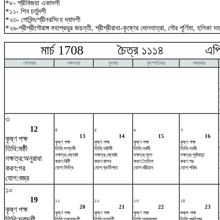
*৮- শ্রীবিজয়া একাদশী
*১১- শিব চর্তুদশী
*২৩- গোবিন্দ/শ্রীনরসিংহ দ্বাদশী
*২৬-শ্রীশ্রীগৌরাঙ্গ মহাপ্রভুর জয়ন্তী, শ্রীশ্রীরাধা-কৃষ্ণের দোলযাত্রা, গৌর পূর্ণিমা, হলিকা দ
মার্চ 1708 চৈত্র ১১১৪ এপ্র
সোমবার
মঙ্গলবার
বুধবার
বৃহস্পতিবার
শুক্রবার
৩
12
৪
৫
৬
৭
13
14
15
16
কৃষ্ণ পক্ষ
কৃষ্ণ পক্ষ
কৃষ্ণ পক্ষ
কৃষ্ণ পক্ষ
কৃষ্ণ পক্ষ
তিথি:ষষ্ঠী
তিথি:সপ্তমী
তিথি:অষ্টমী
তিথি:নবমী
তিথি:নবমী
নক্ষত্র:জ্যেষ্ঠা
নক্ষত্র:জ্যেষ্ঠা
নক্ষত্র:মূলা
নক্ষত্র:পূর্বাষাঢ়া
নক্ষত্র:অনুরাধা
করণ:বিষ্টি
করণ:বালব
করণ:তৈতিল
করণ:গর
করণ:গর
যোগ:সিদ্ধি
যোগ:ব্যতীপাত
যোগ:বরীয়ান
যোগ:পরিঘ
যোগ:বজ্র
১০
19
১১
১২
১৩
১৪
20
21
22
23
কৃষ্ণ পক্ষ
কৃষ্ণ পক্ষ
কৃষ্ণ পক্ষ
কৃষ্ণ পক্ষ
শুক্ল পক্ষ
তিথি:দ্বাদশী
তিথি:ত্রয়োদশী
তিথি:চতুর্দশী
তিথি:অমাবশ্যা
তিথি:প্রতিপদ