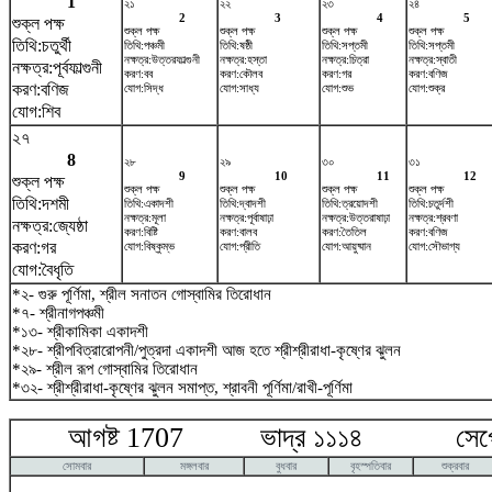
1
২১
২২
২৩
২৪
2
3
4
5
শুক্ল পক্ষ
শুক্ল পক্ষ
শুক্ল পক্ষ
শুক্ল পক্ষ
শুক্ল পক্ষ
তিথি:চতুর্থী
তিথি:পঞ্চমী
তিথি:ষষ্ঠী
তিথি:সপ্তমী
তিথি:সপ্তমী
নক্ষত্র:উত্তরফাল্গুনী
নক্ষত্র:হস্তা
নক্ষত্র:চিত্রা
নক্ষত্র:স্বাতী
নক্ষত্র:পূর্বফাল্গুনী
করণ:বব
করণ:কৌলব
করণ:গর
করণ:বণিজ
করণ:বণিজ
যোগ:সিদ্ধ
যোগ:সাধ্য
যোগ:শুভ
যোগ:শুক্র
যোগ:শিব
২৭
8
২৮
২৯
৩০
৩১
9
10
11
12
শুক্ল পক্ষ
শুক্ল পক্ষ
শুক্ল পক্ষ
শুক্ল পক্ষ
শুক্ল পক্ষ
তিথি:দশমী
তিথি:একাদশী
তিথি:দ্বাদশী
তিথি:ত্রয়োদশী
তিথি:চতুর্দশী
নক্ষত্র:মূলা
নক্ষত্র:পূর্বাষাঢ়া
নক্ষত্র:উত্তরাষাঢ়া
নক্ষত্র:শ্রবণা
নক্ষত্র:জ্যেষ্ঠা
করণ:বিষ্টি
করণ:বালব
করণ:তৈতিল
করণ:বণিজ
করণ:গর
যোগ:বিষ্কুম্ভ
যোগ:প্রীতি
যোগ:আয়ুষ্মান
যোগ:সৌভাগ্য
যোগ:বৈধৃতি
*২- গুরু পূর্ণিমা, শ্রীল সনাতন গোস্বামির তিরোধান
*৭- শ্রীনাগপঞ্চমী
*১৩- শ্রীকামিকা একাদশী
*২৮- শ্রীপবিত্রারোপনী/পুত্রদা একাদশী আজ হতে শ্রীশ্রীরাধা-কৃষ্ণের ঝুলন
*২৯- শ্রীল রূপ গোস্বামির তিরোধান
*৩২- শ্রীশ্রীরাধা-কৃষ্ণের ঝুলন সমাপ্ত, শ্রাবনী পূর্ণিমা/রাখী-পূর্ণিমা
আগষ্ট 1707 ভাদ্র ১১১৪ সেপ্টেম
সোমবার
মঙ্গলবার
বুধবার
বৃহস্পতিবার
শুক্রবার