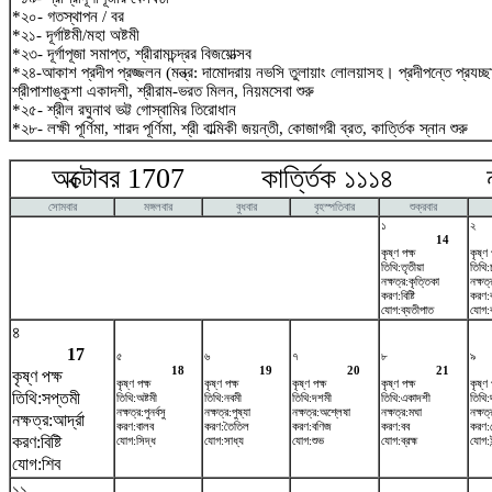
*২০- গতস্থাপন / বর
*২১- দূর্গাষ্টমী/মহা অষ্টমী
*২৩- দূর্গাপূজা সমাপ্ত, শ্রীরামচন্দ্রর বিজয়োত্সব
*২৪-আকাশ প্রদীপ প্রজ্জলন (মন্ত্র: দামোদরায় নভসি তুলায়াং লোলয়াসহ। প্রদীপন্তে প্রযচ
শ্রীপাশাঙ্কুশা একাদশী, শ্রীরাম-ভরত মিলন, নিয়মসেবা শুরু
*২৫- শ্রীল রঘুনাথ ভট্ট গোস্বামির তিরোধান
*২৮- লক্ষী পূর্ণিমা, শারদ পূর্ণিমা, শ্রী বাল্মিকী জয়ন্তী, কোজাগরী ব্রত, কার্ত্তিক স্নান শুরু
অক্টোবর 1707 কার্ত্তিক ১১১৪ নভ
সোমবার
মঙ্গলবার
বুধবার
বৃহস্পতিবার
শুক্রবার
১
২
14
কৃষ্ণ পক্ষ
কৃষ্ণ 
তিথি:তৃতীয়া
তিথি:চ
নক্ষত্র:কৃত্তিকা
নক্ষত
করণ:বিষ্টি
করণ:
যোগ:ব্যতীপাত
যোগ:ব
৪
17
৫
৬
৭
৮
৯
18
19
20
21
কৃষ্ণ পক্ষ
কৃষ্ণ পক্ষ
কৃষ্ণ পক্ষ
কৃষ্ণ পক্ষ
কৃষ্ণ পক্ষ
কৃষ্ণ 
তিথি:সপ্তমী
তিথি:অষ্টমী
তিথি:নবমী
তিথি:দশমী
তিথি:একাদশী
তিথি:
নক্ষত্র:পুনর্বসু
নক্ষত্র:পুষ্যা
নক্ষত্র:অশ্লেষা
নক্ষত্র:মঘা
নক্ষত্র
নক্ষত্র:আর্দ্রা
করণ:বালব
করণ:তৈতিল
করণ:বণিজ
করণ:বব
করণ:
করণ:বিষ্টি
যোগ:সিদ্ধ
যোগ:সাধ্য
যোগ:শুভ
যোগ:ব্রহ্ম
যোগ:ইন
যোগ:শিব
১১