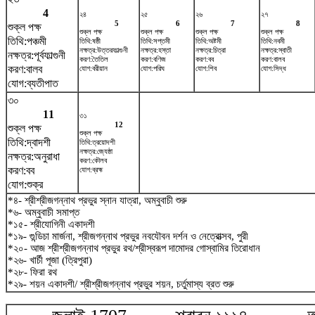
4
২৪
২৫
২৬
২৭
5
6
7
8
শুক্ল পক্ষ
শুক্ল পক্ষ
শুক্ল পক্ষ
শুক্ল পক্ষ
শুক্ল পক্ষ
তিথি:পঞ্চমী
তিথি:ষষ্ঠী
তিথি:সপ্তমী
তিথি:অষ্টমী
তিথি:নবমী
নক্ষত্র:উত্তরফাল্গুনী
নক্ষত্র:হস্তা
নক্ষত্র:চিত্রা
নক্ষত্র:স্বাতী
নক্ষত্র:পূর্বফাল্গুনী
করণ:তৈতিল
করণ:বণিজ
করণ:বব
করণ:বালব
করণ:বালব
যোগ:বরীয়ান
যোগ:পরিঘ
যোগ:শিব
যোগ:সিদ্ধ
যোগ:ব্যতীপাত
৩০
11
৩১
12
শুক্ল পক্ষ
শুক্ল পক্ষ
তিথি:দ্বাদশী
তিথি:ত্রয়োদশী
নক্ষত্র:জ্যেষ্ঠা
নক্ষত্র:অনুরাধা
করণ:কৌলব
করণ:বব
যোগ:ব্রহ্ম
যোগ:শুক্র
*৪- শ্রীশ্রীজগন্নাথ প্রভুর স্নান যাত্রা, অম্বুবাচী শুরু
*৬- অম্বুবাচী সমাপ্ত
*১৫- শ্রীযোগিনী একাদশী
*১৯- গুন্ডিচা মার্জনা, শ্রীজগন্নাথ প্রভুর নবযৌবন দর্শন ও নেত্রোত্সব, পুরী
*২০- আজ শ্রীশ্রীজগন্নাথ প্রভুর রথ/শ্রীস্বরূপ দামোদর গোস্বামির তিরোধান
*২৬- খার্চী পূজা (ত্রিপুরা)
*২৮- ফিরা রথ
*২৯- শয়ন একাদশী/ শ্রীশ্রীজগন্নাথ প্রভুর শয়ন, চর্তুমাস্য ব্রত শুরু