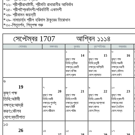
*২২- শ্রীশ্রীরাধাষ্টমী, শ্রীমতি রাধারানীর আবির্ভাব
*২৫- শ্রীপাশ্বৈর্কাদশী/পরিবর্তিনী একাদশী
*২৬- শ্রীবামন জয়ন্তী
*২৯- নামাচার্য্য শ্রীল হরিদাস ঠাকুরের তিরোধান
*৩০-পিতৃতর্পন, পিতৃপক্ষ শুরু
সেপ্টেম্বর 1707 আশ্বিন ১১১৪ অক
সোমবার
মঙ্গলবার
বুধবার
বৃহস্পতিবার
শুক্রবার
১
২
৩
14
15
16
কৃষ্ণ পক্ষ
কৃষ্ণ পক্ষ
কৃষ্ণ পক্ষ
তিথি:তৃতীয়া
তিথি:চতুর্থী
তিথি:পঞ্চমী
নক্ষত্র:রেবতী
নক্ষত্র:অশ্বিনী
নক্ষত্র:ভরণী
করণ:বণিজ
করণ:বব
করণ:কৌলব
যোগ:ধ্রুব
যোগ:ব্যাঘাত
যোগ:হর্ষণ
৬
19
৭
৮
৯
১০
20
21
22
23
কৃষ্ণ পক্ষ
কৃষ্ণ পক্ষ
কৃষ্ণ পক্ষ
কৃষ্ণ পক্ষ
কৃষ্ণ পক্ষ
তিথি:অষ্টমী
তিথি:নবমী
তিথি:দশমী
তিথি:একাদশী
তিথি:দ্বাদশী
নক্ষত্র:পুনর্বসু
নক্ষত্র:পুষ্যা
নক্ষত্র:অশ্লেষা
নক্ষত্র:মঘা
নক্ষত্র:আর্দ্রা
করণ:গর
করণ:বিষ্টি
করণ:বালব
করণ:তৈতিল
করণ:কৌলব
যোগ:বরীয়ান
যোগ:পরিঘ
যোগ:সিদ্ধ
যোগ:সাধ্য
যোগ:ব্যতীপাত
১৩
26
১৪
১৫
১৬
১৭
27
28
29
30