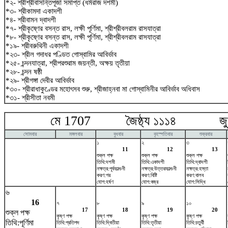
*২- শ্রীশ্রীবাসন্তিপূজা সমাপ্ত (ধর্মরাজ দশমী)
*৩- শ্রীকামদা একাদশী
*৪- শ্রীবামন দ্বাদশী
*৭- শ্রীকৃষ্ণের বসন্ত রাস, লক্ষী পূর্ণিমা, শ্রীশ্রীবলরাম রাসযাত্রা
*৮- শ্রীকৃষ্ণের বসন্ত রাস, লক্ষী পূর্ণিমা, শ্রীশ্রীবলরাম রাসযাত্রা
*১৯- শ্রীবরুথিনী একাদশী
*২৩- শ্রীল গদাধর পণ্ডিত গোস্বামির আবির্ভাব
*২৫- চন্দনযাত্রা, শ্রীপরশুরাম জয়ন্তী, অক্ষয় তৃতীয়া
*২৮- চন্দন ষষ্ঠী
*২৯- শ্রীগঙ্গা দেবীর আবির্ভাব
*৩০- শ্রীরাধাকুণ্ডের মহোৎসব শুরু, শ্রীজাহ্নবা মা গোস্বামিনীর আবির্ভাব অধিবাস
*৩১- শ্রীসীতা নবমী
মে 1707 জৈষ্ঠ্য ১১১৪ জুন
সোমবার
মঙ্গলবার
বুধবার
বৃহস্পতিবার
শুক্রবার
১
২
৩
11
12
13
শুক্ল পক্ষ
শুক্ল পক্ষ
শুক্ল পক্ষ
তিথি:দশমী
তিথি:একাদশী
তিথি:দ্বাদশী
নক্ষত্র:পূর্বফাল্গুনী
নক্ষত্র:উত্তরফাল্গুনী
নক্ষত্র:হস্তা
করণ:গর
করণ:বিষ্টি
করণ:বালব
যোগ:হর্ষণ
যোগ:বজ্র
যোগ:সিদ্ধি
৬
16
৭
৮
৯
১০
17
18
19
20
শুক্ল পক্ষ
কৃষ্ণ পক্ষ
কৃষ্ণ পক্ষ
কৃষ্ণ পক্ষ
কৃষ্ণ পক্ষ
তিথি:পূর্ণিমা
তিথি:প্রতিপদ
তিথি:দ্বিতীয়া
তিথি:তৃতীয়া
তিথি:চতুর্থী