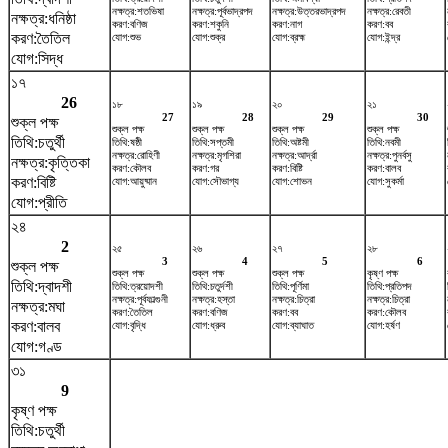
নক্ষত্র:শতভিষ‌া
নক্ষত্র:পূর্বভাদ্রপদ
নক্ষত্র:উত্তরভাদ্রপদ
নক্ষত্র:রেবতী
নক্ষত্র:ধনিষ্ঠা
করণ:বণিজ
করণ:শকুনি
করণ:নাগ
করণ:বব
করণ:তৈতিল
যোগ:শুভ
যোগ:শুক্র
যোগ:ব্রহ্ম
যোগ:ইন্দ্র
যোগ:সিদ্ধ
১৭
26
১৮
১৯
২০
২১
27
28
29
30
শুক্ল পক্ষ
শুক্ল পক্ষ
শুক্ল পক্ষ
শুক্ল পক্ষ
শুক্ল পক্ষ
তিথি:চতুর্থী
তিথি:ষষ্ঠী
তিথি:সপ্তমী
তিথি:অষ্টমী
তিথি:নবমী
নক্ষত্র:রোহিণী
নক্ষত্র:মৃগশিরা
নক্ষত্র:আর্দ্রা
নক্ষত্র:পুনর্বসু
নক্ষত্র:কৃত্তিকা
করণ:কৌলব
করণ:গর
করণ:বিষ্টি
করণ:বালব
করণ:বিষ্টি
যোগ:আয়ুষ্মান
যোগ:সৌভাগ্য
যোগ:শোভন
যোগ:সুকর্মা
যোগ:প্রীতি
২৪
2
২৫
২৬
২৭
২৮
3
4
5
6
শুক্ল পক্ষ
শুক্ল পক্ষ
শুক্ল পক্ষ
শুক্ল পক্ষ
কৃষ্ণ পক্ষ
তিথি:দ্বাদশী
তিথি:ত্রয়োদশী
তিথি:চতুর্দশী
তিথি:পূর্ণিমা
তিথি:প্রতিপদ
নক্ষত্র:পূর্বফাল্গুনী
নক্ষত্র:হস্তা
নক্ষত্র:চিত্রা
নক্ষত্র:চিত্রা
নক্ষত্র:মঘা
করণ:তৈতিল
করণ:বণিজ
করণ:বব
করণ:কৌলব
করণ:বালব
যোগ:বৃদ্ধি
যোগ:ধ্রুব
যোগ:ব্যাঘাত
যোগ:হর্ষণ
যোগ:গণ্ড
৩১
9
কৃষ্ণ পক্ষ
তিথি:চতুর্থী