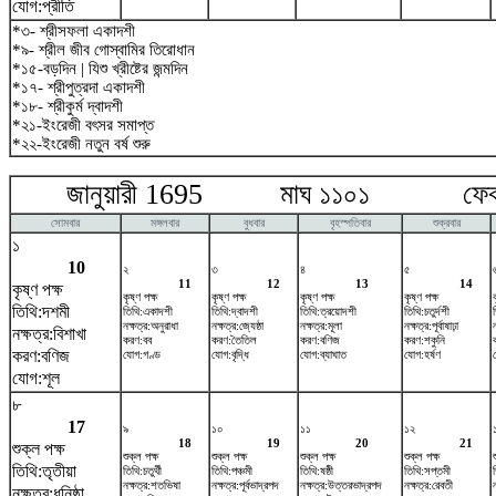
যোগ:প্রীতি
*৩- শ্রীসফলা একাদশী
*৯- শ্রীল জীব গোস্বামির তিরোধান
*১৫-বড়দিন | যিশু খ্রীষ্টের জন্মদিন
*১৭- শ্রীপুত্রদা একাদশী
*১৮- শ্রীকুর্ম দ্বাদশী
*২১-ইংরেজী বৎসর সমাপ্ত
*২২-ইংরেজী নতুন বর্ষ শুরু
জানুয়ারী 1695 মাঘ ১১০১ ফেব্রু
সোমবার
মঙ্গলবার
বুধবার
বৃহস্পতিবার
শুক্রবার
১
10
২
৩
৪
৫
11
12
13
14
কৃষ্ণ পক্ষ
কৃষ্ণ পক্ষ
কৃষ্ণ পক্ষ
কৃষ্ণ পক্ষ
কৃষ্ণ পক্ষ
তিথি:দশমী
তিথি:একাদশী
তিথি:দ্বাদশী
তিথি:ত্রয়োদশী
তিথি:চতুর্দশী
নক্ষত্র:অনুরাধা
নক্ষত্র:জ্যেষ্ঠা
নক্ষত্র:মূলা
নক্ষত্র:পূর্বাষাঢ়া
নক্ষত্র:বিশাখা
করণ:বব
করণ:তৈতিল
করণ:বণিজ
করণ:শকুনি
করণ:বণিজ
যোগ:গণ্ড
যোগ:বৃদ্ধি
যোগ:ব্যাঘাত
যোগ:হর্ষণ
যোগ:শূল
৮
17
৯
১০
১১
১২
18
19
20
21
শুক্ল পক্ষ
শুক্ল পক্ষ
শুক্ল পক্ষ
শুক্ল পক্ষ
শুক্ল পক্ষ
তিথি:তৃতীয়া
তিথি:চতুর্থী
তিথি:পঞ্চমী
তিথি:ষষ্ঠী
তিথি:সপ্তমী
নক্ষত্র:শতভিষ‌া
নক্ষত্র:পূর্বভাদ্রপদ
নক্ষত্র:উত্তরভাদ্রপদ
নক্ষত্র:রেবতী
নক্ষত্র:ধনিষ্ঠা