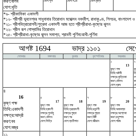
করণ:বালব
যোগ:শূল
যোগ:গণ্ড
যোগ:বৃদ্ধি
যোগ:ধৃতি
*৬- শ্রীকামিকা একাদশী
*১২- শ্রীশ্রী ভুবনেশ্বর সাধুবাবার তিরোধান মহোত্সব নবদ্বীপ, রাধাকুণ্ড, শিলচর, বাংলাদেশ ও
*২১- শ্রীপবিত্রারোপনী/পুত্রদা একাদশী আজ হতে শ্রীশ্রীরাধা-কৃষ্ণের ঝুলন
*২২- শ্রীল রূপ গোস্বামির তিরোধান
*২৫- শ্রীশ্রীরাধা-কৃষ্ণের ঝুলন সমাপ্ত, শ্রাবনী পূর্ণিমা/রাখী-পূর্ণিমা
আগষ্ট 1694 ভাদ্র ১১০১ সেপ্টেম
সোমবার
মঙ্গলবার
বুধবার
বৃহস্পতিবার
শুক্রবার
১
২
13
কৃষ্ণ পক্ষ
কৃ
তিথি:অষ্টমী
ত
নক্ষত্র:কৃত্তিকা
নক
করণ:কৌলব
ক
যোগ:ধ্রুব
য
৪
16
৫
৬
৭
৮
৯
17
18
19
20
কৃষ্ণ পক্ষ
কৃষ্ণ পক্ষ
কৃষ্ণ পক্ষ
কৃষ্ণ পক্ষ
কৃষ্ণ পক্ষ
শু
তিথি:একাদশী
তিথি:দ্বাদশী
তিথি:ত্রয়োদশী
তিথি:চতুর্দশী
তিথি:অমাবশ্যা
ত
নক্ষত্র:পুনর্বসু
নক্ষত্র:পুষ্যা
নক্ষত্র:পুষ্যা
নক্ষত্র:অশ্লেষা
নক
নক্ষত্র:আর্দ্রা
করণ:কৌলব
করণ:গর
করণ:বিষ্টি
করণ:চতুষ্পাদ
ক
করণ:বব
যোগ:সিদ্ধি
যোগ:ব্যতীপাত
যোগ:বরীয়ান
যোগ:পরিঘ
য
যোগ:বজ্র
১১