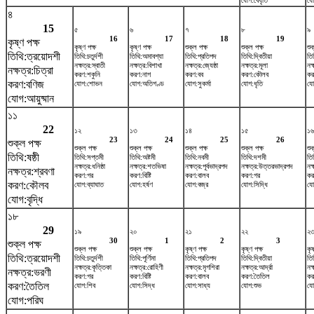
যোগ:বৈধৃতি
যো
৪
15
৫
৬
৭
৮
৯
16
17
18
19
কৃষ্ণ পক্ষ
কৃষ্ণ পক্ষ
কৃষ্ণ পক্ষ
শুক্ল পক্ষ
শুক্ল পক্ষ
শুক
তিথি:ত্রয়োদশী
তিথি:চতুর্দশী
তিথি:অমাবশ্যা
তিথি:প্রতিপদ
তিথি:দ্বিতীয়া
তিথ
নক্ষত্র:স্বাতী
নক্ষত্র:বিশাখা
নক্ষত্র:জ্যেষ্ঠা
নক্ষত্র:মূলা
নক্
নক্ষত্র:চিত্রা
করণ:শকুনি
করণ:নাগ
করণ:বব
করণ:কৌলব
কর
করণ:বণিজ
যোগ:শোভন
যোগ:অতিগণ্ড
যোগ:সুকর্মা
যোগ:ধৃতি
যো
যোগ:আয়ুষ্মান
১১
22
১২
১৩
১৪
১৫
১৬
23
24
25
26
শুক্ল পক্ষ
শুক্ল পক্ষ
শুক্ল পক্ষ
শুক্ল পক্ষ
শুক্ল পক্ষ
শুক
তিথি:ষষ্ঠী
তিথি:সপ্তমী
তিথি:অষ্টমী
তিথি:নবমী
তিথি:দশমী
তি
নক্ষত্র:ধনিষ্ঠা
নক্ষত্র:শতভিষ‌া
নক্ষত্র:পূর্বভাদ্রপদ
নক্ষত্র:উত্তরভাদ্রপদ
নক
নক্ষত্র:শ্রবণা
করণ:গর
করণ:বিষ্টি
করণ:বালব
করণ:গর
করণ
করণ:কৌলব
যোগ:ব্যাঘাত
যোগ:হর্ষণ
যোগ:বজ্র
যোগ:সিদ্ধি
যো
যোগ:বৃদ্ধি
১৮
29
১৯
২০
২১
২২
২
30
1
2
3
শুক্ল পক্ষ
শুক্ল পক্ষ
শুক্ল পক্ষ
কৃষ্ণ পক্ষ
কৃষ্ণ পক্ষ
কৃষ
তিথি:ত্রয়োদশী
তিথি:চতুর্দশী
তিথি:পূর্ণিমা
তিথি:প্রতিপদ
তিথি:দ্বিতীয়া
তি
নক্ষত্র:কৃত্তিকা
নক্ষত্র:রোহিণী
নক্ষত্র:মৃগশিরা
নক্ষত্র:আর্দ্রা
নক্
নক্ষত্র:ভরণী
করণ:গর
করণ:বিষ্টি
করণ:বালব
করণ:তৈতিল
কর
করণ:তৈতিল
যোগ:শিব
যোগ:সিদ্ধ
যোগ:সাধ্য
যোগ:শুভ
যো
যোগ:পরিঘ