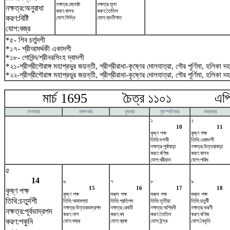
নক্ষত্র:জ্যেষ্ঠা
নক্ষত্র:মূলা
নক্ষত্র:অনুরাধা
করণ:বালব
করণ:তৈতিল
করণ:বিষ্টি
যোগ:সিদ্ধি
যোগ:ব্যতীপাত
যোগ:বজ্র
*৫- শিব চর্তুদশী
*১৭- শ্রীআমর্দ্দকী একাদশী
*১৮- গোবিন্দ/শ্রীনরসিংহ দ্বাদশী
*২১-শ্রীশ্রীগৌরাঙ্গ মহাপ্রভুর জয়ন্তী, শ্রীশ্রীরাধা-কৃষ্ণের দোলযাত্রা, গৌর পূর্ণিমা, হলিকা দ
*২২-শ্রীশ্রীগৌরাঙ্গ মহাপ্রভুর জয়ন্তী, শ্রীশ্রীরাধা-কৃষ্ণের দোলযাত্রা, গৌর পূর্ণিমা, হলিকা দ
মার্চ 1695 চৈত্র ১১০১ এপ্র
সোমবার
মঙ্গলবার
বুধবার
বৃহস্পতিবার
শুক্রবার
১
২
10
11
কৃষ্ণ পক্ষ
কৃষ্ণ পক্ষ
তিথি:দশমী
তিথি:একাদশী
নক্ষত্র:পূর্বাষাঢ়া
নক্ষত্র:উত্তরাষাঢ়া
করণ:বণিজ
করণ:বালব
যোগ:বরীয়ান
যোগ:পরিঘ
৫
14
৬
৭
৮
৯
15
16
17
18
কৃষ্ণ পক্ষ
কৃষ্ণ পক্ষ
শুক্ল পক্ষ
শুক্ল পক্ষ
শুক্ল পক্ষ
তিথি:চতুর্দশী
তিথি:অমাবশ্যা
তিথি:প্রতিপদ
তিথি:তৃতীয়া
তিথি:চতুর্থী
নক্ষত্র:উত্তরভাদ্রপদ
নক্ষত্র:রেবতী
নক্ষত্র:অশ্বিনী
নক্ষত্র:ভরণী
নক্ষত্র:পূর্বভাদ্রপদ
করণ:নাগ
করণ:বব
করণ:তৈতিল
করণ:বণিজ
করণ:শকুনি
যোগ:শুক্র
যোগ:ব্রহ্ম
যোগ:ইন্দ্র
যোগ:বৈধৃতি