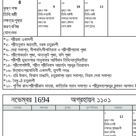
8
২৮
২৯
৩০
9
10
11
কৃষ্ণ পক্ষ
কৃষ্ণ পক্ষ
কৃষ্ণ পক্ষ
কৃষ্ণ পক্ষ
তিথি:ষষ্ঠী
তিথি:সপ্তমী
তিথি:অষ্টমী
তিথি:নবমী
নক্ষত্র:অশ্লেষা
নক্ষত্র:অশ্লেষা
নক্ষত্র:মঘা
নক্ষত্র:পুষ্যা
করণ:বব
করণ:কৌলব
করণ:গর
করণ:বণিজ
যোগ:শুক্র
যোগ:ব্রহ্ম
যোগ:ইন্দ্র
যোগ:শুভ
*২- শ্রীরমা একাদশী
*৫- শ্রীহনুমান জয়ন্তী, নরক চতুরদশী
*৬- মেরা সমাপ্ত, দীপাবলি/দীপান্বিতা ও শ্রীশ্রীশ্যামা পূজা
*৭- শ্রীগোবর্দ্ধন পূজা, অন্নকুট পূজা, বলি পূজা
*৮- শ্রীশ্রী ভুবনেশ্বর সাধুবাবার আর্বিভাব তিথি/ভাতৃদ্বিতীয়া
*১৪- শ্রীগোপাষ্টমী, শ্রীল শ্রীনিবাস আচার্য্য প্রভুর তিরোধান
*১৬- উত্থান/প্রবোধিনী একাদশী, তুলসী লহঙ
*১৭- হরি উথান, ফিরাল তাঙানি, চতুরমাস্য ব্রত সমাপ্ত, নিয়ম সেবা সমাপ্ত
*১৯- বৈকুণ্ঠ চতুরদশী
*২০- পূর্ণিমা রাস/শ্রীশ্রীরাস যাত্রা, কার্ত্তিক স্নান সমাপ্ত ও শ্রীমন্মহাপ্রভুর বৃন্দাবন আগমন উ
নভেম্বর 1694 অগ্রহায়ন ১১০১ ডিস
সোমবার
মঙ্গলবার
বুধবার
বৃহস্পতিবার
শুক্রবার
১
২
12
কৃষ্ণ পক্ষ
কৃষ
তিথি:দশমী
তি
নক্ষত্র:পূর্বফাল্গুনী
নক্
করণ:বণিজ
কর