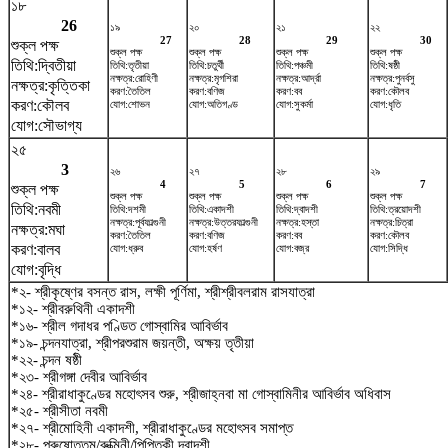
১৮
26
১৯
২০
২১
২২
27
28
29
30
শুক্ল পক্ষ
শুক্ল পক্ষ
শুক্ল পক্ষ
শুক্ল পক্ষ
শুক্ল পক্ষ
তিথি:দ্বিতীয়া
তিথি:তৃতীয়া
তিথি:চতুর্থী
তিথি:পঞ্চমী
তিথি:ষষ্ঠী
নক্ষত্র:রোহিণী
নক্ষত্র:মৃগশিরা
নক্ষত্র:আর্দ্রা
নক্ষত্র:পুনর্বসু
নক্ষত্র:কৃত্তিকা
করণ:তৈতিল
করণ:বণিজ
করণ:বব
করণ:কৌলব
করণ:কৌলব
যোগ:শোভন
যোগ:অতিগণ্ড
যোগ:সুকর্মা
যোগ:ধৃতি
যোগ:সৌভাগ্য
২৫
3
২৬
২৭
২৮
২৯
4
5
6
7
শুক্ল পক্ষ
শুক্ল পক্ষ
শুক্ল পক্ষ
শুক্ল পক্ষ
শুক্ল পক্ষ
তিথি:নবমী
তিথি:দশমী
তিথি:একাদশী
তিথি:দ্বাদশী
তিথি:ত্রয়োদশী
নক্ষত্র:পূর্বফাল্গুনী
নক্ষত্র:উত্তরফাল্গুনী
নক্ষত্র:হস্তা
নক্ষত্র:চিত্রা
নক্ষত্র:মঘা
করণ:তৈতিল
করণ:বণিজ
করণ:বব
করণ:কৌলব
করণ:বালব
যোগ:ধ্রুব
যোগ:হর্ষণ
যোগ:বজ্র
যোগ:সিদ্ধি
যোগ:বৃদ্ধি
*২- শ্রীকৃষ্ণের বসন্ত রাস, লক্ষী পূর্ণিমা, শ্রীশ্রীবলরাম রাসযাত্রা
*১২- শ্রীবরুথিনী একাদশী
*১৬- শ্রীল গদাধর পণ্ডিত গোস্বামির আবির্ভাব
*১৯- চন্দনযাত্রা, শ্রীপরশুরাম জয়ন্তী, অক্ষয় তৃতীয়া
*২২- চন্দন ষষ্ঠী
*২৩- শ্রীগঙ্গা দেবীর আবির্ভাব
*২৪- শ্রীরাধাকুণ্ডের মহোৎসব শুরু, শ্রীজাহ্নবা মা গোস্বামিনীর আবির্ভাব অধিবাস
*২৫- শ্রীসীতা নবমী
*২৭- শ্রীমোহিনী একাদশী, শ্রীরাধাকুণ্ডের মহোৎসব সমাপ্ত
*২৮- পুরুষোত্তম/রুক্মিনী/পিপিতকী দ্বাদশী,