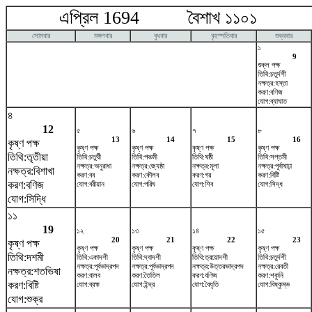
এপ্রিল 1694 বৈশাখ ১১০১ ম
সোমবার
মঙ্গলবার
বুধবার
বৃহস্পতিবার
শুক্রবার
১
9
শুক্ল পক্ষ
তিথি:চতুর্দশী
নক্ষত্র:হস্তা
করণ:বণিজ
যোগ:ব্যাঘাত
৪
12
৫
৬
৭
৮
13
14
15
16
কৃষ্ণ পক্ষ
কৃষ্ণ পক্ষ
কৃষ্ণ পক্ষ
কৃষ্ণ পক্ষ
কৃষ্ণ পক্ষ
তিথি:তৃতীয়া
তিথি:চতুর্থী
তিথি:পঞ্চমী
তিথি:ষষ্ঠী
তিথি:সপ্তমী
নক্ষত্র:অনুরাধা
নক্ষত্র:জ্যেষ্ঠা
নক্ষত্র:মূলা
নক্ষত্র:পূর্বাষাঢ়া
নক্ষত্র:বিশাখা
করণ:বব
করণ:কৌলব
করণ:গর
করণ:বিষ্টি
করণ:বণিজ
যোগ:বরীয়ান
যোগ:পরিঘ
যোগ:শিব
যোগ:সিদ্ধ
যোগ:সিদ্ধি
১১
19
১২
১৩
১৪
১৫
20
21
22
23
কৃষ্ণ পক্ষ
কৃষ্ণ পক্ষ
কৃষ্ণ পক্ষ
কৃষ্ণ পক্ষ
কৃষ্ণ পক্ষ
তিথি:দশমী
তিথি:একাদশী
তিথি:দ্বাদশী
তিথি:ত্রয়োদশী
তিথি:চতুর্দশী
নক্ষত্র:পূর্বভাদ্রপদ
নক্ষত্র:পূর্বভাদ্রপদ
নক্ষত্র:উত্তরভাদ্রপদ
নক্ষত্র:রেবতী
নক্ষত্র:শতভিষ‌া
করণ:বালব
করণ:তৈতিল
করণ:বণিজ
করণ:শকুনি
করণ:বিষ্টি
যোগ:ব্রহ্ম
যোগ:ইন্দ্র
যোগ:বৈধৃতি
যোগ:বিষ্কুম্ভ
যোগ:শুক্র