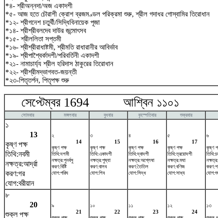
*৪- শ্রীঅন্নদা/অজ একাদশী
*৫- আজ হতে চৌরাশী ক্রোশ ব্রজমণ্ডল পরিক্রমা শুরু, শ্রীল গদাধর গোস্বামির তিরোধান
*১২- শ্রীগনেশ চতুর্থী/সিদ্ধিবিনায়েক পূজা
*১৪- শ্রীশ্রীবলদেব দাউর জন্মোৎসব
*১৫- শ্রীললিতা সপ্তমী
*১৬- শ্রীশ্রীরাধাষ্টমী, শ্রীমতি রাধারানীর আবির্ভাব
*১৯- শ্রীপাশ্বৈর্কাদশী/পরিবর্তিনী একাদশী
*২১- নামাচার্য্য শ্রীল হরিদাস ঠাকুরের তিরোধান
*২২- শ্রীশ্রীমদ্ভাগবত-জয়ন্তী
*২৩-পিতৃতর্পন, পিতৃপক্ষ শুরু
সেপ্টেম্বর 1694 আশ্বিন ১১০১ অক
সোমবার
মঙ্গলবার
বুধবার
বৃহস্পতিবার
শুক্রবার
১
13
২
৩
৪
৫
৬
14
15
16
17
কৃষ্ণ পক্ষ
কৃষ্ণ পক্ষ
কৃষ্ণ পক্ষ
কৃষ্ণ পক্ষ
কৃষ্ণ পক্ষ
কৃষ্ণ প
তিথি:নবমী
তিথি:দশমী
তিথি:একাদশী
তিথি:দ্বাদশী
তিথি:ত্রয়োদশী
তিথি:চত
নক্ষত্র:পুনর্বসু
নক্ষত্র:পুষ্যা
নক্ষত্র:অশ্লেষা
নক্ষত্র:মঘা
নক্ষত্র:প
নক্ষত্র:আর্দ্রা
করণ:বিষ্টি
করণ:বালব
করণ:তৈতিল
করণ:বণিজ
করণ:শ
করণ:গর
যোগ:পরিঘ
যোগ:শিব
যোগ:সিদ্ধ
যোগ:সাধ্য
যোগ:শ
যোগ:বরীয়ান
৮
20
৯
১০
১১
১২
১৩
21
22
23
24
শুক্ল পক্ষ
শুক্ল পক্ষ
শুক্ল পক্ষ
শুক্ল পক্ষ
শুক্ল পক্ষ
শুক্ল প