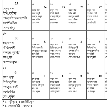
23
১২
১৩
১৪
১৫
১
24
25
26
27
শুক্ল পক্ষ
শুক্ল পক্ষ
শুক্ল পক্ষ
শুক্ল পক্ষ
শুক্ল পক্ষ
শু
তিথি:তৃতীয়া
তিথি:চতুর্থী
তিথি:পঞ্চমী
তিথি:ষষ্ঠী
তিথি:সপ্তমী
তি
নক্ষত্র:হস্তা
নক্ষত্র:চিত্রা
নক্ষত্র:স্বাতী
নক্ষত্র:বিশাখা
নক
নক্ষত্র:উত্তরফাল্গুনী
করণ:বণিজ
করণ:বব
করণ:কৌলব
করণ:গর
ক
করণ:তৈতিল
যোগ:শুভ
যোগ:শুক্র
যোগ:ব্রহ্ম
যোগ:বৈধৃতি
য
যোগ:সাধ্য
১৮
30
১৯
২০
২১
২২
২
31
1
2
3
শুক্ল পক্ষ
শুক্ল পক্ষ
শুক্ল পক্ষ
শুক্ল পক্ষ
শুক্ল পক্ষ
কৃ
তিথি:দশমী
তিথি:একাদশী
তিথি:ত্রয়োদশী
তিথি:চতুর্দশী
তিথি:পূর্ণিমা
ত
নক্ষত্র:উত্তরাষাঢ়া
নক্ষত্র:শ্রবণা
নক্ষত্র:ধনিষ্ঠা
নক্ষত্র:শতভিষ‌া
নক
নক্ষত্র:পূর্বাষাঢ়া
করণ:বিষ্টি
করণ:কৌলব
করণ:গর
করণ:বিষ্টি
ক
করণ:গর
যোগ:সৌভাগ্য
যোগ:শোভন
যোগ:অতিগণ্ড
যোগ:সুকর্মা
য
যোগ:আয়ুষ্মান
২৫
6
২৬
২৭
২৮
২৯
৩
7
8
9
10
কৃষ্ণ পক্ষ
কৃষ্ণ পক্ষ
কৃষ্ণ পক্ষ
কৃষ্ণ পক্ষ
কৃষ্ণ পক্ষ
কৃ
তিথি:তৃতীয়া
তিথি:চতুর্থী
তিথি:পঞ্চমী
তিথি:ষষ্ঠী
তিথি:সপ্তমী
তি
নক্ষত্র:অশ্বিনী
নক্ষত্র:ভরণী
নক্ষত্র:কৃত্তিকা
নক্ষত্র:রোহিণী
নক
নক্ষত্র:রেবতী
করণ:বব
করণ:কৌলব
করণ:গর
করণ:বিষ্টি
ক
করণ:বণিজ
যোগ:ধ্রুব
যোগ:ব্যাঘাত
যোগ:হর্ষণ
যোগ:বজ্র
য
যোগ:বৃদ্ধি
*১- শ্রীকৃষ্ণের জন্মাষ্টমী/জন্ম
*২- গোকুলাষ্টমী, নন্দোৎসব