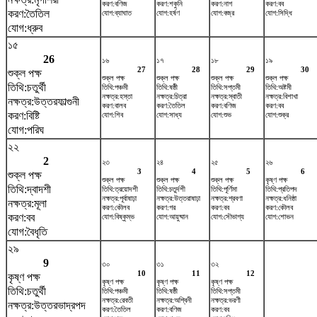
করণ:বণিজ
করণ:শকুনি
করণ:নাগ
করণ:বব
করণ:তৈতিল
যোগ:ব্যাঘাত
যোগ:হর্ষণ
যোগ:বজ্র
যোগ:সিদ্ধি
যোগ:ধ্রুব
১৫
26
১৬
১৭
১৮
১৯
27
28
29
30
শুক্ল পক্ষ
শুক্ল পক্ষ
শুক্ল পক্ষ
শুক্ল পক্ষ
শুক্ল পক্ষ
তিথি:চতুর্থী
তিথি:পঞ্চমী
তিথি:ষষ্ঠী
তিথি:সপ্তমী
তিথি:অষ্টমী
নক্ষত্র:হস্তা
নক্ষত্র:চিত্রা
নক্ষত্র:স্বাতী
নক্ষত্র:বিশাখা
নক্ষত্র:উত্তরফাল্গুনী
করণ:বালব
করণ:তৈতিল
করণ:বণিজ
করণ:বব
করণ:বিষ্টি
যোগ:শিব
যোগ:সাধ্য
যোগ:শুভ
যোগ:শুক্র
যোগ:পরিঘ
২২
2
২৩
২৪
২৫
২৬
3
4
5
6
শুক্ল পক্ষ
শুক্ল পক্ষ
শুক্ল পক্ষ
শুক্ল পক্ষ
কৃষ্ণ পক্ষ
তিথি:দ্বাদশী
তিথি:ত্রয়োদশী
তিথি:চতুর্দশী
তিথি:পূর্ণিমা
তিথি:প্রতিপদ
নক্ষত্র:পূর্বাষাঢ়া
নক্ষত্র:উত্তরাষাঢ়া
নক্ষত্র:শ্রবণা
নক্ষত্র:ধনিষ্ঠা
নক্ষত্র:মূলা
করণ:কৌলব
করণ:গর
করণ:বব
করণ:কৌলব
করণ:বব
যোগ:বিষ্কুম্ভ
যোগ:আয়ুষ্মান
যোগ:সৌভাগ্য
যোগ:শোভন
যোগ:বৈধৃতি
২৯
9
৩০
৩১
৩২
10
11
12
কৃষ্ণ পক্ষ
কৃষ্ণ পক্ষ
কৃষ্ণ পক্ষ
কৃষ্ণ পক্ষ
তিথি:চতুর্থী
তিথি:পঞ্চমী
তিথি:ষষ্ঠী
তিথি:সপ্তমী
নক্ষত্র:রেবতী
নক্ষত্র:অশ্বিনী
নক্ষত্র:ভরণী
নক্ষত্র:উত্তরভাদ্রপদ
করণ:তৈতিল
করণ:বণিজ
করণ:বব